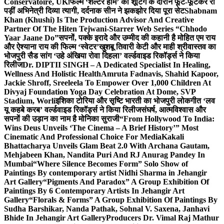
Conservatoire, UK
फिल्म ‘शेल्टर होम’ की शूटिंग के दौरान फूट-फूटकर रो
पड़ीं अभिनेत्री दिव्या त्यागी, दर्दनाक सीन ने झकझोर दिया पूरा सेट
Shabnam
Khan (Khushi) Is The Production Advisor And Creative
Partner Of The Hiten Tejwani-Starrer Web Series “Chhodo
Yaar Jaane Do”
सपनों, पक्के इरादे और उम्मीद की कहानी है मोहित एम राय
और ऐश्याना राय की फिल्म ‘स्वेटर’
खुशबू तिवारी केटी और माही श्रीवास्तव का
भोजपुरी सैड सांग ‘उहे अंखिया रोवा दिहला’ वर्ल्डवाइड रिकॉर्ड्स ने किया
रिलीज
Dr. DIPTII SINGH – A Dedicated Specialist In Healing,
Wellness And Holistic Health
Amruta Fadnavis, Shahid Kapoor,
Jackie Shroff, Sreeleela To Empower Over 1,000 Children At
Divyaj Foundation Yoga Day Celebration At Dome, SVP
Stadium, Worli
इशिका टोरिया और सृष्टि भारती का भोजपुरी लोकगीत ‘लव
यू कहबे करब’ वर्ल्डवाइड रिकॉर्ड्स ने किया रिलीज
संघर्ष, आत्मविश्वास और
सपनों की उड़ान का नाम है मोनिका सुराजी
“From Hollywood To India:
Wins Deus Unveils ‘The Cinema – A Brief History’” Most
Cinematic And Professional Choice For Media
Kakali
Bhattacharya Unveils Glam Beat 2.0 With Archana Gautam,
Mehjabeen Khan, Nandita Puri And RJ Anurag Pandey In
Mumbai
“Where Silence Becomes Form” Solo Show of
Paintings By contemporary artist Nidhi Sharma in Jehangir
Art Gallery
“Pigments And Paradox” A Group Exhibition Of
Paintings By 6 Contemporary Artists In Jehangir Art
Gallery
“Florals & Forms” A Group Exhibition Of Paintings By
Sudha Barshikar, Nanda Pathak, Sohnal V. Saxena, Janhavi
Bhide In Jehangir Art Gallery
Producers Dr. Vimal Raj Mathur