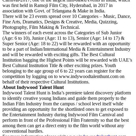
was first held in Ramoji Film City, Hyderabad, in 2017 in
association with Govt. of Telangana & Make in India.
There will be 23 events spread over 10 Categories – Music, Dance,
Fine Arts, Dramatics, Designs & Creative, Media, Quizzing,
Photography, Film Making & Technical.
The winners of each event across the Categories of Sub Junior
(Age: 6 to 10), Junior (Age: 11 to 13), Senior (Age: 14 to 17) &
Super Senior (Age: 18 to 22) will be rewarded with an opportunity
to be a part of Indian/International Media & Entertainment Industry
and will be rewarded with exciting gifts. The Best Cultural
Institution bagging the Highest Points will be rewarded with UAE’s
Best Cultural Institution Title & other exciting prizes. Youth
belonging to the age group of 6 to 22 years can register for the
competition by logging on to www.indywoodtalenthunt.com on
behalf of their respective Cultural Institutions.
About Indywood Talent Hunt
Indywood Talent Hunt is India’s premiere talent discovery platform
to identify creative young Indians and guide them properly to the
Indian Film Industry from the campus / school level itself while
providing an opportunity for the shortlisted ones to get exposed to
the Entertainment Industry during Indywood Film Carnival and
perform in front of the Professional Film Fraternity so that the best
among them can get a direct entry to the film world without any
conventional hurdles.