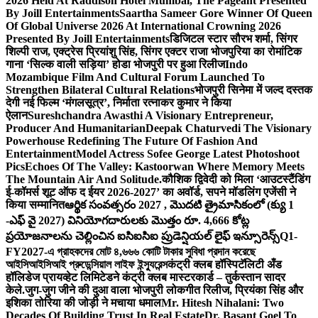
2026 Held At Raddison Hotel Mumbai, The Pageant Presented
By Joill Entertainments
Saartha Sameer Gore Winner Of Queen
Of Global Universe 2026 At International Crowning 2026
Presented By Joill Entertainments
डिजिटल स्टार सौरभ शर्मा, सिंगर
शिल्पी राज, एक्ट्रेस प्रियांशु सिंह, सिंगर एक्टर राजा भोजपुरिया का रोमांटिक
गाना ‘सिल्क वाली सड़िया’ होडा भोजपुरी पर हुआ रिलीज
Indo
Mozambique Film And Cultural Forum Launched To
Strengthen Bilateral Cultural Relations
भोजपुरी सिनेमा में जल्द दस्तक
देगी नई फिल्म ‘मंगलसूत्र’, निर्माता रत्नाकर कुमार ने किया
ऐलान
Sureshchandra Awasthi A Visionary Entrepreneur,
Producer And Humanitarian
Deepak Chaturvedi The Visionary
Powerhouse Redefining The Future Of Fashion And
Entertainment
Model Actress Sofee George Latest Photoshoot
Pics
Echoes Of The Valley: Kastoorwan Where Memory Meets
The Mountain Air And Solitude.
कौशिक द्विवेदी को मिला ‘आउटस्टैंडिंग
ई-कॉमर्स शूट ऑफ द ईयर 2026-2027’ का अवॉर्ड, सपने मॉडलिंग एजेंसी ने
किया सम्मानित
ఆర్థిక సంవత్సరం 2027 , మొదటి త్రైమాసికంలో (క్యు 1
-ఎఫ్ వై 2027) వినియోగదారులకు మొత్తం రూ. 4,666 కోట్ల
ప్రయోజనాలను చెల్లించిన ఐసిఐసిఐ ప్రుడెన్షియల్ లైఫ్ ఇన్సూరెన్స్
Q1-
FY2027-এ গ্রাহকদের মোট ৪,৬৬৬ কোটি টাকার সুবিধা প্রদান করেছে
আইসিআইসিআই প্রুডেন্সিয়াল লাইফ ইন্স্যুরেন্স
कंट्री क्लब हॉस्पिटॅलिटी अँड
हॉलिडेज प्रायव्हेट लिमिटेडने कंट्री क्लब मास्टरकार्ड – तुर्कस्तान सादर
केले.
जुग-जुग जीने की दुआ वाला भोजपुरी लोकगीत रिलीज, प्रियंका सिंह और
इशिका तोरिया की जोड़ी ने मचाया धमाल
Mr. Hitesh Nihalani: Two
Decades Of Building Trust In Real Estate
Dr. Basant Goel To