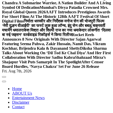
Chandra A Submarine Warrior, A Nation Builder And A Living
Symbol Of Dedication
Mumbai’s Divya Patadia Crowned Mrs.
Royal Global Queen 2026
AAFT Introduces Prestigious Awards
For Short Films At The Historic 128th AAFT Festival Of Short
Digital Films
निर्माता धरमवीर और निर्देशक मनोज सेन की भोजपुरी फिल्म
‘मेरी दुल्हन वीआईपी’ का फर्स्ट लुक हुआ लॉन्च, इंदु सेन और बबलू चक्रवर्ती
मचायेंगे धमाल
राकेश मिश्रा और शिल्पी राज का नया धमाकेदार लोकगीत ‘दिलवा
बा रुई जइसन’ वर्ल्डवाइड रिकॉर्ड्स ने किया रिलीज
Rocket Reels
Announces 8 New Originals With Director Sajan Agarwal
Featuring Seema Pahwa, Zakir Hussain, Namit Das, Vikram
Kochhar, Brijendra Kala & Dayanand Shetty
Diksha Sharma
Talks About Working On ‘Dil Tod Ke Chal Diya’ And Her First
Collaboration With Director Sadhu Kabra
Shahzaad Mirza’s
Shajapur Visit Puts Samarpit In The Spotlight
After Censor
Board Hurdles, ‘Navya Chakra’ Set For June 26 Release
Fri. Aug 7th, 2026
Home
ABOUT Us
Entertainment News
Disclaimer
Contact