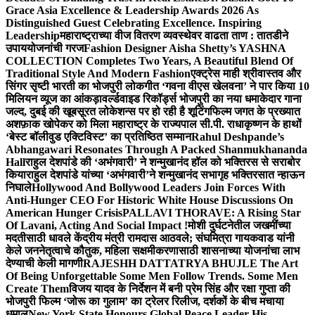
Grace Asia Excellence & Leadership Awards 2026 As
Distinguished Guest Celebrating Excellence. Inspiring
Leadership
महाराष्ट्राच्या वीज वितरण व्यवस्थेवर वाढता ताण : तातडीने
उपाययोजनांची गरज
Fashion Designer Aisha Shetty’s YASHNA
COLLECTION Completes Two Years, A Beautiful Blend Of
Traditional Style And Modern Fashion
एक्ट्रेस माही श्रीवास्तव और
सिंगर सृष्टी भारती का भोजपुरी लोकगीत ‘गवना वीएस खेलवना’ ने पार किया 10
मिलियन व्यूज का आंकड़ा
वर्ल्डवाइड रिकॉर्ड्स भोजपुरी का नया धमाकेदार गाना
जल्द, दुबई की खूबसूरत लोकेशन्स पर हो रही है शूटिंग
फिल्म जगत के प्रख्यात
अशफ़ाक खोपेकर को मिला महाराष्ट्र के राज्यपाल सी.पी. राधाकृष्णन के हाथों
‘बेस्ट बॉलीवुड एक्टिविस्ट’ का प्रतिष्ठित सम्मान
Rahul Deshpande’s
Abhangawari Resonates Through A Packed Shanmukhananda
Hall
राहुल देशपांडे की ‘अभंगवारी’ ने शन्मुखानंद हॉल को भक्तिरस से सराबोर
किया
राहुल देशपांडे यांच्या ‘अभंगवारी’ने शन्मुखानंद सभागृह भक्तिरसात न्हाऊन
निघाले
Hollywood And Bollywood Leaders Join Forces With
Anti-Hunger CEO For Historic White House Discussions On
American Hunger Crisis
PALLAVI THORAVE: A Rising Star
Of Lavani, Acting And Social Impact !
मोशी दुर्घटनेतील जखमींच्या
मदतीसाठी धावले केंद्रीय मंत्री रामदास आठवले; संघमित्रा गायकवाड यांनी
केले जननेतृत्वाचे कौतुक, महिला सक्षमीकरणासाठी शासनाच्या योजनांचा लाभ
देण्याची केली मागणी
RAJESHH DATTATRYA BHUJLE The Art
Of Being Unforgettable Some Men Follow Trends. Some Men
Create Them
विजय यादव के निर्देशन में बनी प्रेम सिंह और रक्षा गुप्ता की
भोजपुरी फिल्म ‘जोरू का गुलाम’ का ट्रेलर रिलीज, दर्शकों के बीच मचाया
धमाल
New York State Honours Global Peace Leader His