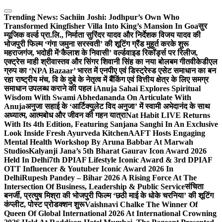
Skip
to
Trending News:
Sachiin Joshi: Jodhpur’s Own Who
content
Transformed Kingfisher Villa Into King’s Mansion In Goa
सुर
म्यूजिक वर्ल्ड प्रा.लि., निर्माता सुरिंदर यादव और निर्देशक विजय यादव की
भोजपुरी फिल्म ‘गंगा जमुना सरस्वती’ की शूटिंग ग्रैंड मुहूर्त करके शुरू
महराजगंज, भदोही में
‘कैलाश के निवासी’ वर्ल्डवाइड रिकॉर्ड्स पर रिलीज,
एक्ट्रेस माही श्रीवास्तव और सिंगर शिवानी सिंह का नया बोलबम गीत
वीकेडीएल
ग्रुप का ‘NPA Bazaar’ भारत में एनपीए एवं डिस्ट्रेस्ड एसेट समाधान का बन
रहा राष्ट्रीय मंच, वि के दुबे के नेतृत्व में बैंकिंग एवं वित्तीय क्षेत्र के लिए समग्र
समाधान उपलब्ध कराने की पहल i
Anuja Sahai Explores Spiritual
Wisdom With Swami Abhedananda On Articulate With
Anuja
अनुजा सहाई के ‘आर्टिक्युलेट विद अनुजा’ में स्वामी अभेदानंद के साथ
अध्यात्म, आत्मबोध और जीवन की गहन यात्रा
Nat Habit LIVE Returns
With Its 4th Edition, Featuring Sanjana Sanghi In An Exclusive
Look Inside Fresh Ayurveda Kitchen
AAFT Hosts Engaging
Mental Health Workshop By Aruna Babbar At Marwah
Studios
Kalyanji Jana’s 5th Bharat Gaurav Icon Award 2026
Held In Delhi
7th DPIAF Lifestyle Iconic Award & 3rd DPIAF
OTT Influencer & Youtuber Iconic Award 2026 In
Delhi
Rupesh Pandey – Bihar 2026 A Rising Force At The
Intersection Of Business, Leadership & Public Service
संचिता
बनर्जी, प्रत्युष मिश्रा की भोजपुरी फिल्म ‘छठी माई के धोके चरनिया’ की शूटिंग
कंप्लीट, पोस्ट प्रोडक्शन शुरू
Vaishnavi Chalke The Winner Of
Queen Of Global International 2026 At International Crowning