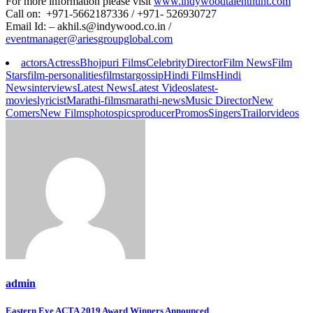
For more information please visit
www.indywoodtalenthunt.com
Call on: +971-5662187336 / +971- 526930727
Email Id: – akhil.s@indywood.co.in /
eventmanager@ariesgroupglobal.com
actors
Actress
Bhojpuri Films
Celebrity
Director
Film News
Film
Stars
film-personalities
filmstar
gossip
Hindi Films
Hindi
News
interviews
Latest News
Latest Videos
latest-
movies
lyricist
Marathi-films
marathi-news
Music Director
New
Comers
New Films
photos
pics
producer
Promos
Singers
Trailor
videos
admin
Eastern Eye ACTA 2019 Award Winners Announced