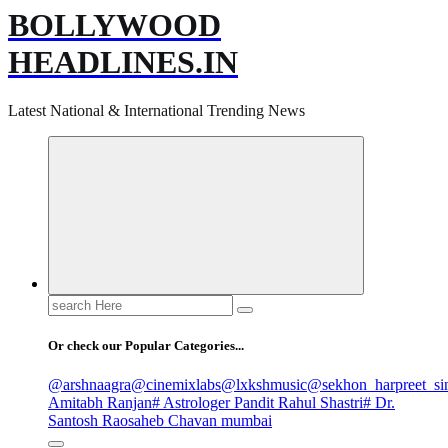
BOLLYWOOD
HEADLINES.IN
Latest National & International Trending News
Search
for:
Or check our Popular Categories...
@arshnaagra
@cinemixlabs
@lxkshmusic
@sekhon_harpreet_si
Amitabh Ranjan
# Astrologer Pandit Rahul Shastri
# Dr.
Santosh Raosaheb Chavan mumbai