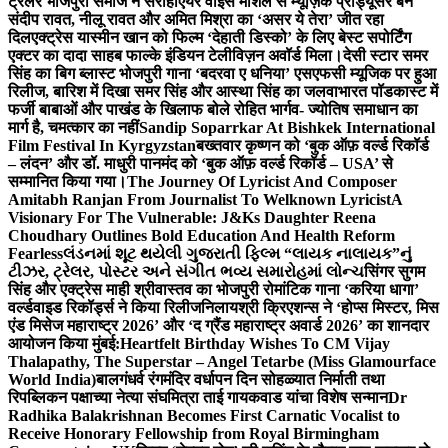
ट्रेलर भोजपुरी समाज ने सराहा
एयर वाइस मार्शल से म्यूज़िक प्रोड्यूसर बने
संदीप रावत, नीलू रावत और अमित मिश्रा का ‘असर ये तेरा’ जीत रहा
दिल
एक्ट्रेस यास्मीन खान को फिल्म ‘देहाती डिस्को’ के लिए बेस्ट सपोर्टिंग
एक्टर का दादा साहब फाल्के इंडियन टेलीविज़न अवॉर्ड मिला।
देसी स्टार समर
सिंह का बिग ब्लास्ट भोजपुरी गाना ‘बदरवा ए धनिया’ एसएफसी म्यूजिक पर हुआ
रिलीज, बारिश में दिखा समर सिंह और आस्था सिंह का जलवा
भारत पॉडकास्ट में
फर्जी बाबाओं और पाखंड के खिलाफ बोले रोहित भार्गव- ज्योतिष समाधान का
मार्ग है, चमत्कार का नहीं
Sandip Soparrkar At Bishkek International
Film Festival In Kyrgyzstan
बख्तवार कृष्णन को ‘बुक ऑफ़ वर्ल्ड रिकॉर्ड
– लंदन’ और डॉ. माधुरी पानमंद को ‘बुक ऑफ़ वर्ल्ड रिकॉर्ड – USA’ से
सम्मानित किया गया।
The Journey Of Lyricist And Composer
Amitabh Ranjan From Journalist To Welknown Lyricist
A
Visionary For The Vulnerable: J&Ks Daughter Reena
Choudhary Outlines Bold Education And Health Reform
Fearless
લંડનમાં શૂટ થયેલી ગુજરાતી ફિલ્મ “લાયક નાલાયક”નું
ટીઝર, ટ્રેલર, પોસ્ટર અને સંગીત ભવ્ય સમારોહમાં લોન્ચ
सिंगर सुगम
सिंह और एक्ट्रेस माही श्रीवास्तव का भोजपुरी रोमांटिक गाना ‘करिया धागा’
वर्ल्डवाइड रिकॉर्ड्स ने किया रिलीज
निलायश्री क्रिएशन्स ने ‘होप्स मिस्टर, मिस
एंड मिसेज महाराष्ट्र 2026’ और ‘द ग्रैंड महाराष्ट्र अवार्ड 2026’ का शानदार
आयोजन किया मुंबई:
Heartfelt Birthday Wishes To CM Vijay
Thalapathy, The Superstar – Angel Tetarbe (Miss Glamourface
World India)
बालगंधर्व रंगमंदिर वर्धापन दिन सोहळ्यात निर्माती तथा
रिपब्लिकन पक्षाच्या नेत्या संघमित्रा ताई गायकवाड यांचा विशेष सन्मान
Dr
Radhika Balakrishnan Becomes First Carnatic Vocalist to
Receive Honorary Fellowship from Royal Birmingham