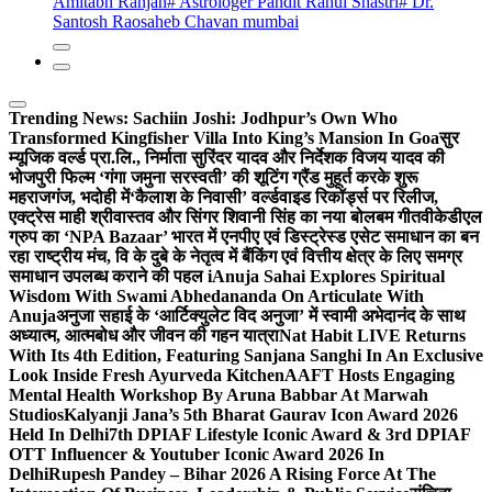
Amitabh Ranjan
# Astrologer Pandit Rahul Shastri
# Dr.
Santosh Raosaheb Chavan mumbai
Trending News:
Sachiin Joshi: Jodhpur’s Own Who
Transformed Kingfisher Villa Into King’s Mansion In Goa
सुर
म्यूजिक वर्ल्ड प्रा.लि., निर्माता सुरिंदर यादव और निर्देशक विजय यादव की
भोजपुरी फिल्म ‘गंगा जमुना सरस्वती’ की शूटिंग ग्रैंड मुहूर्त करके शुरू
महराजगंज, भदोही में
‘कैलाश के निवासी’ वर्ल्डवाइड रिकॉर्ड्स पर रिलीज,
एक्ट्रेस माही श्रीवास्तव और सिंगर शिवानी सिंह का नया बोलबम गीत
वीकेडीएल
ग्रुप का ‘NPA Bazaar’ भारत में एनपीए एवं डिस्ट्रेस्ड एसेट समाधान का बन
रहा राष्ट्रीय मंच, वि के दुबे के नेतृत्व में बैंकिंग एवं वित्तीय क्षेत्र के लिए समग्र
समाधान उपलब्ध कराने की पहल i
Anuja Sahai Explores Spiritual
Wisdom With Swami Abhedananda On Articulate With
Anuja
अनुजा सहाई के ‘आर्टिक्युलेट विद अनुजा’ में स्वामी अभेदानंद के साथ
अध्यात्म, आत्मबोध और जीवन की गहन यात्रा
Nat Habit LIVE Returns
With Its 4th Edition, Featuring Sanjana Sanghi In An Exclusive
Look Inside Fresh Ayurveda Kitchen
AAFT Hosts Engaging
Mental Health Workshop By Aruna Babbar At Marwah
Studios
Kalyanji Jana’s 5th Bharat Gaurav Icon Award 2026
Held In Delhi
7th DPIAF Lifestyle Iconic Award & 3rd DPIAF
OTT Influencer & Youtuber Iconic Award 2026 In
Delhi
Rupesh Pandey – Bihar 2026 A Rising Force At The