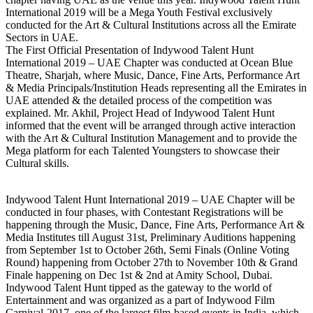
International 2019 will be a Mega Youth Festival exclusively
conducted for the Art & Cultural Institutions across all the Emirate
Sectors in UAE.
The First Official Presentation of Indywood Talent Hunt
International 2019 – UAE Chapter was conducted at Ocean Blue
Theatre, Sharjah, where Music, Dance, Fine Arts, Performance Art
& Media Principals/Institution Heads representing all the Emirates in
UAE attended & the detailed process of the competition was
explained. Mr. Akhil, Project Head of Indywood Talent Hunt
informed that the event will be arranged through active interaction
with the Art & Cultural Institution Management and to provide the
Mega platform for each Talented Youngsters to showcase their
Cultural skills.
Indywood Talent Hunt International 2019 – UAE Chapter will be
conducted in four phases, with Contestant Registrations will be
happening through the Music, Dance, Fine Arts, Performance Art &
Media Institutes till August 31st, Preliminary Auditions happening
from September 1st to October 26th, Semi Finals (Online Voting
Round) happening from October 27th to November 10th & Grand
Finale happening on Dec 1st & 2nd at Amity School, Dubai.
Indywood Talent Hunt tipped as the gateway to the world of
Entertainment and was organized as a part of Indywood Film
Carnival-2017, one of the largest film-based events in India, which