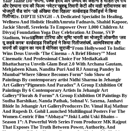
Yaar Jaane Do”
सपनों, पक्के इरादे और उम्मीद की कहानी है मोहित एम राय
और ऐश्याना राय की फिल्म ‘स्वेटर’
खुशबू तिवारी केटी और माही श्रीवास्तव का
भोजपुरी सैड सांग ‘उहे अंखिया रोवा दिहला’ वर्ल्डवाइड रिकॉर्ड्स ने किया
रिलीज
Dr. DIPTII SINGH – A Dedicated Specialist In Healing,
Wellness And Holistic Health
Amruta Fadnavis, Shahid Kapoor,
Jackie Shroff, Sreeleela To Empower Over 1,000 Children At
Divyaj Foundation Yoga Day Celebration At Dome, SVP
Stadium, Worli
इशिका टोरिया और सृष्टि भारती का भोजपुरी लोकगीत ‘लव
यू कहबे करब’ वर्ल्डवाइड रिकॉर्ड्स ने किया रिलीज
संघर्ष, आत्मविश्वास और
सपनों की उड़ान का नाम है मोनिका सुराजी
“From Hollywood To India:
Wins Deus Unveils ‘The Cinema – A Brief History’” Most
Cinematic And Professional Choice For Media
Kakali
Bhattacharya Unveils Glam Beat 2.0 With Archana Gautam,
Mehjabeen Khan, Nandita Puri And RJ Anurag Pandey In
Mumbai
“Where Silence Becomes Form” Solo Show of
Paintings By contemporary artist Nidhi Sharma in Jehangir
Art Gallery
“Pigments And Paradox” A Group Exhibition Of
Paintings By 6 Contemporary Artists In Jehangir Art
Gallery
“Florals & Forms” A Group Exhibition Of Paintings By
Sudha Barshikar, Nanda Pathak, Sohnal V. Saxena, Janhavi
Bhide In Jehangir Art Gallery
Producers Dr. Vimal Raj Mathur
And Rupesh D. Gohil Launched Multilingual Posters For The
Women-Centric Film “Abhaya”
“Jiski Lathi Uski Bhains –
Season 1”: A Powerful Web Series From Producer MK Rajput
That Exposes The Truth Between Power, Authority, And