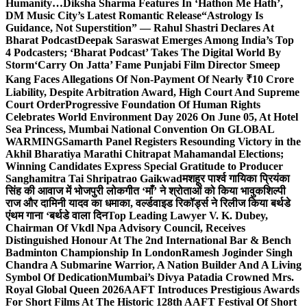
Humanity…
Diksha Sharma Features In ‘Hathon Me Hath’,
DM Music City’s Latest Romantic Release
“Astrology Is
Guidance, Not Superstition” — Rahul Shastri Declares At
Bharat Podcast
Deepak Saraswat Emerges Among India’s Top
4 Podcasters; ‘Bharat Podcast’ Takes The Digital World By
Storm
‘Carry On Jatta’ Fame Punjabi Film Director Smeep
Kang Faces Allegations Of Non-Payment Of Nearly ₹10 Crore
Liability, Despite Arbitration Award, High Court And Supreme
Court Order
Progressive Foundation Of Human Rights
Celebrates World Environment Day 2026 On June 05, At Hotel
Sea Princess, Mumbai National Convention On GLOBAL
WARMING
Samarth Panel Registers Resounding Victory in the
Akhil Bharatiya Marathi Chitrapat Mahamandal Elections;
Winning Candidates Express Special Gratitude to Producer
Sanghamitra Tai Shripatrao Gaikwad
मशहूर पार्श्व गायिका प्रियंका
सिंह की आवाज में भोजपुरी लोकगीत ‘माँ’ ने श्रोताओं को किया भावुक
शिल्पी
राज और दामिनी यादव का धमाका, वर्ल्डवाइड रिकॉर्ड्स ने रिलीज किया बर्थडे
एंथम गाना ‘बर्थडे वाला दिन
Top Leading Lawyer V. K. Dubey,
Chairman Of Vkdl Npa Advisory Council, Receives
Distinguished Honour At The 2nd International Bar & Bench
Badminton Championship In London
Ramesh Joginder Singh
Chandra A Submarine Warrior, A Nation Builder And A Living
Symbol Of Dedication
Mumbai’s Divya Patadia Crowned Mrs.
Royal Global Queen 2026
AAFT Introduces Prestigious Awards
For Short Films At The Historic 128th AAFT Festival Of Short