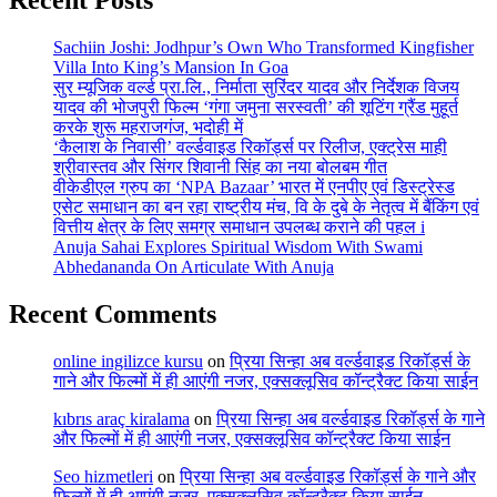
Recent Posts
Sachiin Joshi: Jodhpur’s Own Who Transformed Kingfisher
Villa Into King’s Mansion In Goa
सुर म्यूजिक वर्ल्ड प्रा.लि., निर्माता सुरिंदर यादव और निर्देशक विजय
यादव की भोजपुरी फिल्म ‘गंगा जमुना सरस्वती’ की शूटिंग ग्रैंड मुहूर्त
करके शुरू महराजगंज, भदोही में
‘कैलाश के निवासी’ वर्ल्डवाइड रिकॉर्ड्स पर रिलीज, एक्ट्रेस माही
श्रीवास्तव और सिंगर शिवानी सिंह का नया बोलबम गीत
वीकेडीएल ग्रुप का ‘NPA Bazaar’ भारत में एनपीए एवं डिस्ट्रेस्ड
एसेट समाधान का बन रहा राष्ट्रीय मंच, वि के दुबे के नेतृत्व में बैंकिंग एवं
वित्तीय क्षेत्र के लिए समग्र समाधान उपलब्ध कराने की पहल i
Anuja Sahai Explores Spiritual Wisdom With Swami
Abhedananda On Articulate With Anuja
Recent Comments
online ingilizce kursu
on
प्रिया सिन्हा अब वर्ल्डवाइड रिकॉर्ड्स के
गाने और फिल्मों में ही आएंगी नजर, एक्सक्लूसिव कॉन्ट्रैक्ट किया साईन
kıbrıs araç kiralama
on
प्रिया सिन्हा अब वर्ल्डवाइड रिकॉर्ड्स के गाने
और फिल्मों में ही आएंगी नजर, एक्सक्लूसिव कॉन्ट्रैक्ट किया साईन
Seo hizmetleri
on
प्रिया सिन्हा अब वर्ल्डवाइड रिकॉर्ड्स के गाने और
फिल्मों में ही आएंगी नजर, एक्सक्लूसिव कॉन्ट्रैक्ट किया साईन