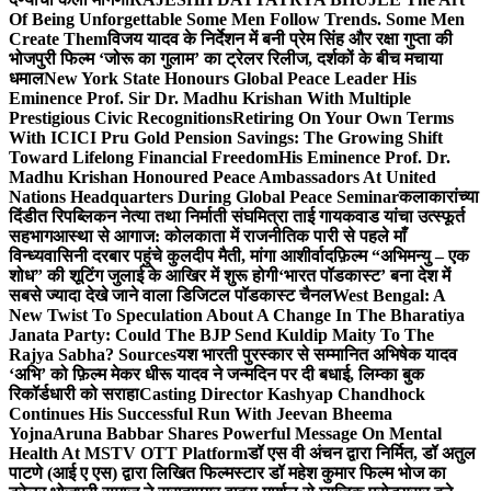
Of Being Unforgettable Some Men Follow Trends. Some Men
Create Them
विजय यादव के निर्देशन में बनी प्रेम सिंह और रक्षा गुप्ता की
भोजपुरी फिल्म ‘जोरू का गुलाम’ का ट्रेलर रिलीज, दर्शकों के बीच मचाया
धमाल
New York State Honours Global Peace Leader His
Eminence Prof. Sir Dr. Madhu Krishan With Multiple
Prestigious Civic Recognitions
Retiring On Your Own Terms
With ICICI Pru Gold Pension Savings: The Growing Shift
Toward Lifelong Financial Freedom
His Eminence Prof. Dr.
Madhu Krishan Honoured Peace Ambassadors At United
Nations Headquarters During Global Peace Seminar
कलाकारांच्या
दिंडीत रिपब्लिकन नेत्या तथा निर्माती संघमित्रा ताई गायकवाड यांचा उत्स्फूर्त
सहभाग
आस्था से आगाज: कोलकाता में राजनीतिक पारी से पहले माँ
विन्ध्यवासिनी दरबार पहुंचे कुलदीप मैती, मांगा आशीर्वाद
फ़िल्म “अभिमन्यु – एक
शोध” की शूटिंग जुलाई के आखिर में शुरू होगी
‘भारत पॉडकास्ट’ बना देश में
सबसे ज्यादा देखे जाने वाला डिजिटल पॉडकास्ट चैनल
West Bengal: A
New Twist To Speculation About A Change In The Bharatiya
Janata Party: Could The BJP Send Kuldip Maity To The
Rajya Sabha? Sources
यश भारती पुरस्कार से सम्मानित अभिषेक यादव
‘अभि’ को फ़िल्म मेकर धीरू यादव ने जन्मदिन पर दी बधाई, लिम्का बुक
रिकॉर्डधारी को सराहा
Casting Director Kashyap Chandhock
Continues His Successful Run With Jeevan Bheema
Yojna
Aruna Babbar Shares Powerful Message On Mental
Health At MSTV OTT Platform
डॉ एस वी अंचन द्वारा निर्मित, डॉ अतुल
पाटणे (आई ए एस) द्वारा लिखित फिल्मस्टार डॉ महेश कुमार फिल्म भोज का