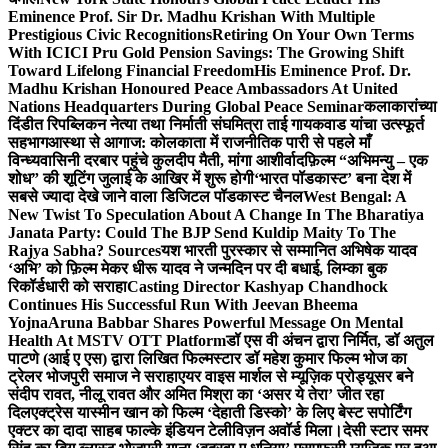
Eminence Prof. Sir Dr. Madhu Krishan With Multiple
Prestigious Civic Recognitions
Retiring On Your Own Terms
With ICICI Pru Gold Pension Savings: The Growing Shift
Toward Lifelong Financial Freedom
His Eminence Prof. Dr.
Madhu Krishan Honoured Peace Ambassadors At United
Nations Headquarters During Global Peace Seminar
कलाकारांच्या
दिंडीत रिपब्लिकन नेत्या तथा निर्माती संघमित्रा ताई गायकवाड यांचा उत्स्फूर्त
सहभाग
आस्था से आगाज: कोलकाता में राजनीतिक पारी से पहले माँ
विन्ध्यवासिनी दरबार पहुंचे कुलदीप मैती, मांगा आशीर्वाद
फ़िल्म “अभिमन्यु – एक
शोध” की शूटिंग जुलाई के आखिर में शुरू होगी
‘भारत पॉडकास्ट’ बना देश में
सबसे ज्यादा देखे जाने वाला डिजिटल पॉडकास्ट चैनल
West Bengal: A
New Twist To Speculation About A Change In The Bharatiya
Janata Party: Could The BJP Send Kuldip Maity To The
Rajya Sabha? Sources
यश भारती पुरस्कार से सम्मानित अभिषेक यादव
‘अभि’ को फ़िल्म मेकर धीरू यादव ने जन्मदिन पर दी बधाई, लिम्का बुक
रिकॉर्डधारी को सराहा
Casting Director Kashyap Chandhock
Continues His Successful Run With Jeevan Bheema
Yojna
Aruna Babbar Shares Powerful Message On Mental
Health At MSTV OTT Platform
डॉ एस वी अंचन द्वारा निर्मित, डॉ अतुल
पाटणे (आई ए एस) द्वारा लिखित फिल्मस्टार डॉ महेश कुमार फिल्म भोज का
ट्रेलर भोजपुरी समाज ने सराहा
एयर वाइस मार्शल से म्यूज़िक प्रोड्यूसर बने
संदीप रावत, नीलू रावत और अमित मिश्रा का ‘असर ये तेरा’ जीत रहा
दिल
एक्ट्रेस यास्मीन खान को फिल्म ‘देहाती डिस्को’ के लिए बेस्ट सपोर्टिंग
एक्टर का दादा साहब फाल्के इंडियन टेलीविज़न अवॉर्ड मिला।
देसी स्टार समर