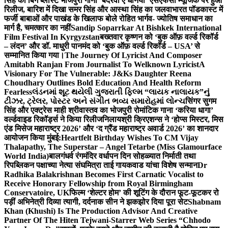
सिंह का बिग ब्लास्ट भोजपुरी गाना ‘बदरवा ए धनिया’ एसएफसी म्यूजिक पर हुआ
रिलीज, बारिश में दिखा समर सिंह और आस्था सिंह का जलवा
भारत पॉडकास्ट में
फर्जी बाबाओं और पाखंड के खिलाफ बोले रोहित भार्गव- ज्योतिष समाधान का
मार्ग है, चमत्कार का नहीं
Sandip Soparrkar At Bishkek International
Film Festival In Kyrgyzstan
बख्तवार कृष्णन को ‘बुक ऑफ़ वर्ल्ड रिकॉर्ड
– लंदन’ और डॉ. माधुरी पानमंद को ‘बुक ऑफ़ वर्ल्ड रिकॉर्ड – USA’ से
सम्मानित किया गया।
The Journey Of Lyricist And Composer
Amitabh Ranjan From Journalist To Welknown Lyricist
A
Visionary For The Vulnerable: J&Ks Daughter Reena
Choudhary Outlines Bold Education And Health Reform
Fearless
લંડનમાં શૂટ થયેલી ગુજરાતી ફિલ્મ “લાયક નાલાયક”નું
ટીઝર, ટ્રેલર, પોસ્ટર અને સંગીત ભવ્ય સમારોહમાં લોન્ચ
सिंगर सुगम
सिंह और एक्ट्रेस माही श्रीवास्तव का भोजपुरी रोमांटिक गाना ‘करिया धागा’
वर्ल्डवाइड रिकॉर्ड्स ने किया रिलीज
निलायश्री क्रिएशन्स ने ‘होप्स मिस्टर, मिस
एंड मिसेज महाराष्ट्र 2026’ और ‘द ग्रैंड महाराष्ट्र अवार्ड 2026’ का शानदार
आयोजन किया मुंबई:
Heartfelt Birthday Wishes To CM Vijay
Thalapathy, The Superstar – Angel Tetarbe (Miss Glamourface
World India)
बालगंधर्व रंगमंदिर वर्धापन दिन सोहळ्यात निर्माती तथा
रिपब्लिकन पक्षाच्या नेत्या संघमित्रा ताई गायकवाड यांचा विशेष सन्मान
Dr
Radhika Balakrishnan Becomes First Carnatic Vocalist to
Receive Honorary Fellowship from Royal Birmingham
Conservatoire, UK
फिल्म ‘शेल्टर होम’ की शूटिंग के दौरान फूट-फूटकर रो
पड़ीं अभिनेत्री दिव्या त्यागी, दर्दनाक सीन ने झकझोर दिया पूरा सेट
Shabnam
Khan (Khushi) Is The Production Advisor And Creative
Partner Of The Hiten Tejwani-Starrer Web Series “Chhodo