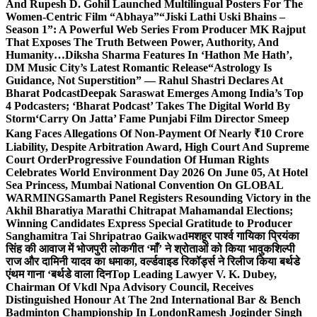
And Rupesh D. Gohil Launched Multilingual Posters For The
Women-Centric Film “Abhaya”
“Jiski Lathi Uski Bhains –
Season 1”: A Powerful Web Series From Producer MK Rajput
That Exposes The Truth Between Power, Authority, And
Humanity…
Diksha Sharma Features In ‘Hathon Me Hath’,
DM Music City’s Latest Romantic Release
“Astrology Is
Guidance, Not Superstition” — Rahul Shastri Declares At
Bharat Podcast
Deepak Saraswat Emerges Among India’s Top
4 Podcasters; ‘Bharat Podcast’ Takes The Digital World By
Storm
‘Carry On Jatta’ Fame Punjabi Film Director Smeep
Kang Faces Allegations Of Non-Payment Of Nearly ₹10 Crore
Liability, Despite Arbitration Award, High Court And Supreme
Court Order
Progressive Foundation Of Human Rights
Celebrates World Environment Day 2026 On June 05, At Hotel
Sea Princess, Mumbai National Convention On GLOBAL
WARMING
Samarth Panel Registers Resounding Victory in the
Akhil Bharatiya Marathi Chitrapat Mahamandal Elections;
Winning Candidates Express Special Gratitude to Producer
Sanghamitra Tai Shripatrao Gaikwad
मशहूर पार्श्व गायिका प्रियंका
सिंह की आवाज में भोजपुरी लोकगीत ‘माँ’ ने श्रोताओं को किया भावुक
शिल्पी
राज और दामिनी यादव का धमाका, वर्ल्डवाइड रिकॉर्ड्स ने रिलीज किया बर्थडे
एंथम गाना ‘बर्थडे वाला दिन
Top Leading Lawyer V. K. Dubey,
Chairman Of Vkdl Npa Advisory Council, Receives
Distinguished Honour At The 2nd International Bar & Bench
Badminton Championship In London
Ramesh Joginder Singh