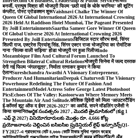
Intersection Of Business, Leadership & Public Service
संचिता
बनर्जी, प्रत्युष मिश्रा की भोजपुरी फिल्म ‘छठी माई के धोके चरनिया’ की शूटिंग
कंप्लीट, पोस्ट प्रोडक्शन शुरू
Vaishnavi Chalke The Winner Of
Queen Of Global International 2026 At International Crowning
2026 Held At Raddison Hotel Mumbai, The Pageant Presented
By Joill Entertainments
Saartha Sameer Gore Winner Of Queen
Of Global Universe 2026 At International Crowning 2026
Presented By Joill Entertainments
डिजिटल स्टार सौरभ शर्मा, सिंगर
शिल्पी राज, एक्ट्रेस प्रियांशु सिंह, सिंगर एक्टर राजा भोजपुरिया का रोमांटिक
गाना ‘सिल्क वाली सड़िया’ होडा भोजपुरी पर हुआ रिलीज
Indo
Mozambique Film And Cultural Forum Launched To
Strengthen Bilateral Cultural Relations
भोजपुरी सिनेमा में जल्द दस्तक
देगी नई फिल्म ‘मंगलसूत्र’, निर्माता रत्नाकर कुमार ने किया
ऐलान
Sureshchandra Awasthi A Visionary Entrepreneur,
Producer And Humanitarian
Deepak Chaturvedi The Visionary
Powerhouse Redefining The Future Of Fashion And
Entertainment
Model Actress Sofee George Latest Photoshoot
Pics
Echoes Of The Valley: Kastoorwan Where Memory Meets
The Mountain Air And Solitude.
कौशिक द्विवेदी को मिला ‘आउटस्टैंडिंग
ई-कॉमर्स शूट ऑफ द ईयर 2026-2027’ का अवॉर्ड, सपने मॉडलिंग एजेंसी ने
किया सम्मानित
ఆర్థిక సంవత్సరం 2027 , మొదటి త్రైమాసికంలో (క్యు 1
-ఎఫ్ వై 2027) వినియోగదారులకు మొత్తం రూ. 4,666 కోట్ల
ప్రయోజనాలను చెల్లించిన ఐసిఐసిఐ ప్రుడెన్షియల్ లైఫ్ ఇన్సూరెన్స్
Q1-
FY2027-এ গ্রাহকদের মোট ৪,৬৬৬ কোটি টাকার সুবিধা প্রদান করেছে
আইসিআইসিআই প্রুডেন্সিয়াল লাইফ ইন্স্যুরেন্স
कंट्री क्लब हॉस्पिटॅलिटी अँड