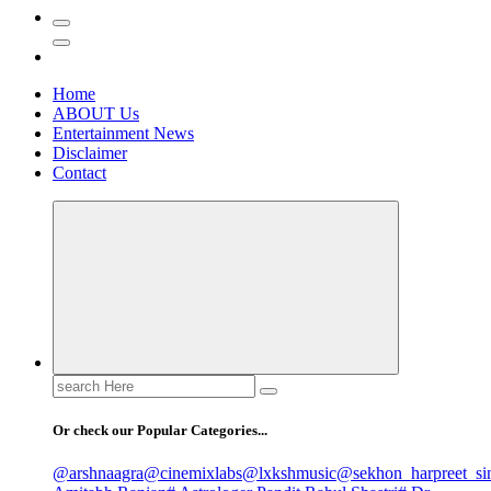
Home
ABOUT Us
Entertainment News
Disclaimer
Contact
Search
for:
Or check our Popular Categories...
@arshnaagra
@cinemixlabs
@lxkshmusic
@sekhon_harpreet_si