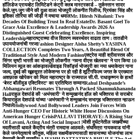
हॉलिडेज प्रायव्हेट लिमिटेडने कंट्री क्लब मास्टरकार्ड – तुर्कस्तान सादर
केले.
जुग-जुग जीने की दुआ वाला भोजपुरी लोकगीत रिलीज, प्रियंका सिंह और
इशिका तोरिया की जोड़ी ने मचाया धमाल
Mr. Hitesh Nihalani: Two
Decades Of Building Trust In Real Estate
Dr. Basant Goel To
Grace Asia Excellence & Leadership Awards 2026 As
Distinguished Guest Celebrating Excellence. Inspiring
Leadership
महाराष्ट्राच्या वीज वितरण व्यवस्थेवर वाढता ताण : तातडीने
उपाययोजनांची गरज
Fashion Designer Aisha Shetty’s YASHNA
COLLECTION Completes Two Years, A Beautiful Blend Of
Traditional Style And Modern Fashion
एक्ट्रेस माही श्रीवास्तव और
सिंगर सृष्टी भारती का भोजपुरी लोकगीत ‘गवना वीएस खेलवना’ ने पार किया 10
मिलियन व्यूज का आंकड़ा
वर्ल्डवाइड रिकॉर्ड्स भोजपुरी का नया धमाकेदार गाना
जल्द, दुबई की खूबसूरत लोकेशन्स पर हो रही है शूटिंग
फिल्म जगत के प्रख्यात
अशफ़ाक खोपेकर को मिला महाराष्ट्र के राज्यपाल सी.पी. राधाकृष्णन के हाथों
‘बेस्ट बॉलीवुड एक्टिविस्ट’ का प्रतिष्ठित सम्मान
Rahul Deshpande’s
Abhangawari Resonates Through A Packed Shanmukhananda
Hall
राहुल देशपांडे की ‘अभंगवारी’ ने शन्मुखानंद हॉल को भक्तिरस से सराबोर
किया
राहुल देशपांडे यांच्या ‘अभंगवारी’ने शन्मुखानंद सभागृह भक्तिरसात न्हाऊन
निघाले
Hollywood And Bollywood Leaders Join Forces With
Anti-Hunger CEO For Historic White House Discussions On
American Hunger Crisis
PALLAVI THORAVE: A Rising Star
Of Lavani, Acting And Social Impact !
मोशी दुर्घटनेतील जखमींच्या
मदतीसाठी धावले केंद्रीय मंत्री रामदास आठवले; संघमित्रा गायकवाड यांनी
केले जननेतृत्वाचे कौतुक, महिला सक्षमीकरणासाठी शासनाच्या योजनांचा लाभ
देण्याची केली मागणी
RAJESHH DATTATRYA BHUJLE The Art