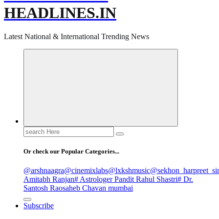
HEADLINES.IN
Latest National & International Trending News
Search
for:
Or check our Popular Categories...
@arshnaagra
@cinemixlabs
@lxkshmusic
@sekhon_harpreet_si
Amitabh Ranjan
# Astrologer Pandit Rahul Shastri
# Dr.
Santosh Raosaheb Chavan mumbai
Subscribe