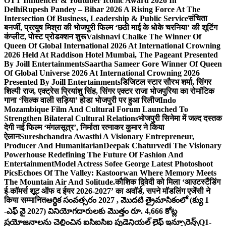
OTT Influencer & Youtuber Iconic Award 2026 In
Delhi
Rupesh Pandey – Bihar 2026 A Rising Force At The
Intersection Of Business, Leadership & Public Service
संचिता
बनर्जी, प्रत्युष मिश्रा की भोजपुरी फिल्म ‘छठी माई के धोके चरनिया’ की शूटिंग
कंप्लीट, पोस्ट प्रोडक्शन शुरू
Vaishnavi Chalke The Winner Of
Queen Of Global International 2026 At International Crowning
2026 Held At Raddison Hotel Mumbai, The Pageant Presented
By Joill Entertainments
Saartha Sameer Gore Winner Of Queen
Of Global Universe 2026 At International Crowning 2026
Presented By Joill Entertainments
डिजिटल स्टार सौरभ शर्मा, सिंगर
शिल्पी राज, एक्ट्रेस प्रियांशु सिंह, सिंगर एक्टर राजा भोजपुरिया का रोमांटिक
गाना ‘सिल्क वाली सड़िया’ होडा भोजपुरी पर हुआ रिलीज
Indo
Mozambique Film And Cultural Forum Launched To
Strengthen Bilateral Cultural Relations
भोजपुरी सिनेमा में जल्द दस्तक
देगी नई फिल्म ‘मंगलसूत्र’, निर्माता रत्नाकर कुमार ने किया
ऐलान
Sureshchandra Awasthi A Visionary Entrepreneur,
Producer And Humanitarian
Deepak Chaturvedi The Visionary
Powerhouse Redefining The Future Of Fashion And
Entertainment
Model Actress Sofee George Latest Photoshoot
Pics
Echoes Of The Valley: Kastoorwan Where Memory Meets
The Mountain Air And Solitude.
कौशिक द्विवेदी को मिला ‘आउटस्टैंडिंग
ई-कॉमर्स शूट ऑफ द ईयर 2026-2027’ का अवॉर्ड, सपने मॉडलिंग एजेंसी ने
किया सम्मानित
ఆర్థిక సంవత్సరం 2027 , మొదటి త్రైమాసికంలో (క్యు 1
-ఎఫ్ వై 2027) వినియోగదారులకు మొత్తం రూ. 4,666 కోట్ల
ప్రయోజనాలను చెల్లించిన ఐసిఐసిఐ ప్రుడెన్షియల్ లైఫ్ ఇన్సూరెన్స్
Q1-