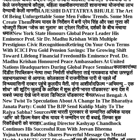
केले जननेतृत्वाचे कौतुक, महिला सक्षमीकरणासाठी शासनाच्या योजनांचा लाभ
देण्याची केली मागणी
RAJESHH DATTATRYA BHUJLE The Art
Of Being Unforgettable Some Men Follow Trends. Some Men
Create Them
विजय यादव के निर्देशन में बनी प्रेम सिंह और रक्षा गुप्ता की
भोजपुरी फिल्म ‘जोरू का गुलाम’ का ट्रेलर रिलीज, दर्शकों के बीच मचाया
धमाल
New York State Honours Global Peace Leader His
Eminence Prof. Sir Dr. Madhu Krishan With Multiple
Prestigious Civic Recognitions
Retiring On Your Own Terms
With ICICI Pru Gold Pension Savings: The Growing Shift
Toward Lifelong Financial Freedom
His Eminence Prof. Dr.
Madhu Krishan Honoured Peace Ambassadors At United
Nations Headquarters During Global Peace Seminar
कलाकारांच्या
दिंडीत रिपब्लिकन नेत्या तथा निर्माती संघमित्रा ताई गायकवाड यांचा उत्स्फूर्त
सहभाग
आस्था से आगाज: कोलकाता में राजनीतिक पारी से पहले माँ
विन्ध्यवासिनी दरबार पहुंचे कुलदीप मैती, मांगा आशीर्वाद
फ़िल्म “अभिमन्यु – एक
शोध” की शूटिंग जुलाई के आखिर में शुरू होगी
‘भारत पॉडकास्ट’ बना देश में
सबसे ज्यादा देखे जाने वाला डिजिटल पॉडकास्ट चैनल
West Bengal: A
New Twist To Speculation About A Change In The Bharatiya
Janata Party: Could The BJP Send Kuldip Maity To The
Rajya Sabha? Sources
यश भारती पुरस्कार से सम्मानित अभिषेक यादव
‘अभि’ को फ़िल्म मेकर धीरू यादव ने जन्मदिन पर दी बधाई, लिम्का बुक
रिकॉर्डधारी को सराहा
Casting Director Kashyap Chandhock
Continues His Successful Run With Jeevan Bheema
Yojna
Aruna Babbar Shares Powerful Message On Mental