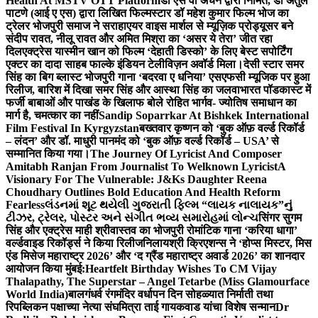
Health At MSTV OTT Platform
डॉ एस वी अंचन द्वारा निर्मित, डॉ अतुल
पाटणे (आई ए एस) द्वारा लिखित फिल्मस्टार डॉ महेश कुमार फिल्म भोज का
ट्रेलर भोजपुरी समाज ने सराहा
एयर वाइस मार्शल से म्यूज़िक प्रोड्यूसर बने
संदीप रावत, नीलू रावत और अमित मिश्रा का ‘असर ये तेरा’ जीत रहा
दिल
एक्ट्रेस यास्मीन खान को फिल्म ‘देहाती डिस्को’ के लिए बेस्ट सपोर्टिंग
एक्टर का दादा साहब फाल्के इंडियन टेलीविज़न अवॉर्ड मिला।
देसी स्टार समर
सिंह का बिग ब्लास्ट भोजपुरी गाना ‘बदरवा ए धनिया’ एसएफसी म्यूजिक पर हुआ
रिलीज, बारिश में दिखा समर सिंह और आस्था सिंह का जलवा
भारत पॉडकास्ट में
फर्जी बाबाओं और पाखंड के खिलाफ बोले रोहित भार्गव- ज्योतिष समाधान का
मार्ग है, चमत्कार का नहीं
Sandip Soparrkar At Bishkek International
Film Festival In Kyrgyzstan
बख्तवार कृष्णन को ‘बुक ऑफ़ वर्ल्ड रिकॉर्ड
– लंदन’ और डॉ. माधुरी पानमंद को ‘बुक ऑफ़ वर्ल्ड रिकॉर्ड – USA’ से
सम्मानित किया गया।
The Journey Of Lyricist And Composer
Amitabh Ranjan From Journalist To Welknown Lyricist
A
Visionary For The Vulnerable: J&Ks Daughter Reena
Choudhary Outlines Bold Education And Health Reform
Fearless
લંડનમાં શૂટ થયેલી ગુજરાતી ફિલ્મ “લાયક નાલાયક”નું
ટીઝર, ટ્રેલર, પોસ્ટર અને સંગીત ભવ્ય સમારોહમાં લોન્ચ
सिंगर सुगम
सिंह और एक्ट्रेस माही श्रीवास्तव का भोजपुरी रोमांटिक गाना ‘करिया धागा’
वर्ल्डवाइड रिकॉर्ड्स ने किया रिलीज
निलायश्री क्रिएशन्स ने ‘होप्स मिस्टर, मिस
एंड मिसेज महाराष्ट्र 2026’ और ‘द ग्रैंड महाराष्ट्र अवार्ड 2026’ का शानदार
आयोजन किया मुंबई:
Heartfelt Birthday Wishes To CM Vijay
Thalapathy, The Superstar – Angel Tetarbe (Miss Glamourface
World India)
बालगंधर्व रंगमंदिर वर्धापन दिन सोहळ्यात निर्माती तथा
रिपब्लिकन पक्षाच्या नेत्या संघमित्रा ताई गायकवाड यांचा विशेष सन्मान
Dr