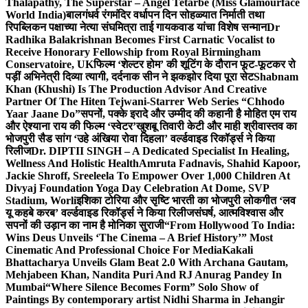
Thalapathy, The Superstar – Angel Tetarbe (Miss Glamourface
World India)
बालगंधर्व रंगमंदिर वर्धापन दिन सोहळ्यात निर्माती तथा
रिपब्लिकन पक्षाच्या नेत्या संघमित्रा ताई गायकवाड यांचा विशेष सन्मान
Dr
Radhika Balakrishnan Becomes First Carnatic Vocalist to
Receive Honorary Fellowship from Royal Birmingham
Conservatoire, UK
फिल्म ‘शेल्टर होम’ की शूटिंग के दौरान फूट-फूटकर रो
पड़ीं अभिनेत्री दिव्या त्यागी, दर्दनाक सीन ने झकझोर दिया पूरा सेट
Shabnam
Khan (Khushi) Is The Production Advisor And Creative
Partner Of The Hiten Tejwani-Starrer Web Series “Chhodo
Yaar Jaane Do”
सपनों, पक्के इरादे और उम्मीद की कहानी है मोहित एम राय
और ऐश्याना राय की फिल्म ‘स्वेटर’
खुशबू तिवारी केटी और माही श्रीवास्तव का
भोजपुरी सैड सांग ‘उहे अंखिया रोवा दिहला’ वर्ल्डवाइड रिकॉर्ड्स ने किया
रिलीज
Dr. DIPTII SINGH – A Dedicated Specialist In Healing,
Wellness And Holistic Health
Amruta Fadnavis, Shahid Kapoor,
Jackie Shroff, Sreeleela To Empower Over 1,000 Children At
Divyaj Foundation Yoga Day Celebration At Dome, SVP
Stadium, Worli
इशिका टोरिया और सृष्टि भारती का भोजपुरी लोकगीत ‘लव
यू कहबे करब’ वर्ल्डवाइड रिकॉर्ड्स ने किया रिलीज
संघर्ष, आत्मविश्वास और
सपनों की उड़ान का नाम है मोनिका सुराजी
“From Hollywood To India:
Wins Deus Unveils ‘The Cinema – A Brief History’” Most
Cinematic And Professional Choice For Media
Kakali
Bhattacharya Unveils Glam Beat 2.0 With Archana Gautam,
Mehjabeen Khan, Nandita Puri And RJ Anurag Pandey In
Mumbai
“Where Silence Becomes Form” Solo Show of
Paintings By contemporary artist Nidhi Sharma in Jehangir