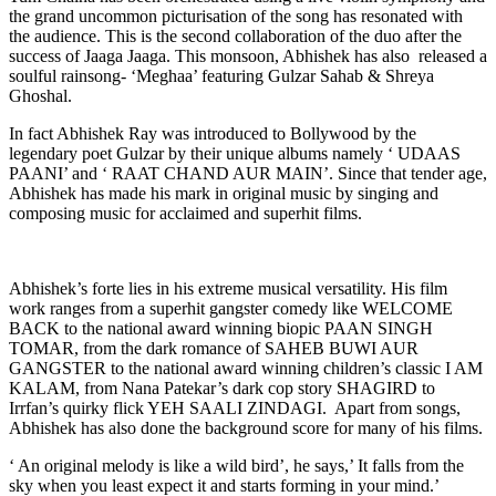
the grand uncommon picturisation of the song has resonated with
the audience. This is the second collaboration of the duo after the
success of Jaaga Jaaga. This monsoon, Abhishek has also released a
soulful rainsong- ‘Meghaa’ featuring Gulzar Sahab & Shreya
Ghoshal.
In fact Abhishek Ray was introduced to Bollywood by the
legendary poet Gulzar by their unique albums namely ‘ UDAAS
PAANI’ and ‘ RAAT CHAND AUR MAIN’. Since that tender age,
Abhishek has made his mark in original music by singing and
composing music for acclaimed and superhit films.
Abhishek’s forte lies in his extreme musical versatility. His film
work ranges from a superhit gangster comedy like WELCOME
BACK to the national award winning biopic PAAN SINGH
TOMAR, from the dark romance of SAHEB BUWI AUR
GANGSTER to the national award winning children’s classic I AM
KALAM, from Nana Patekar’s dark cop story SHAGIRD to
Irrfan’s quirky flick YEH SAALI ZINDAGI. Apart from songs,
Abhishek has also done the background score for many of his films.
‘ An original melody is like a wild bird’, he says,’ It falls from the
sky when you least expect it and starts forming in your mind.’