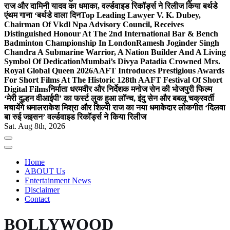
राज और दामिनी यादव का धमाका, वर्ल्डवाइड रिकॉर्ड्स ने रिलीज किया बर्थडे
एंथम गाना ‘बर्थडे वाला दिन
Top Leading Lawyer V. K. Dubey,
Chairman Of Vkdl Npa Advisory Council, Receives
Distinguished Honour At The 2nd International Bar & Bench
Badminton Championship In London
Ramesh Joginder Singh
Chandra A Submarine Warrior, A Nation Builder And A Living
Symbol Of Dedication
Mumbai’s Divya Patadia Crowned Mrs.
Royal Global Queen 2026
AAFT Introduces Prestigious Awards
For Short Films At The Historic 128th AAFT Festival Of Short
Digital Films
निर्माता धरमवीर और निर्देशक मनोज सेन की भोजपुरी फिल्म
‘मेरी दुल्हन वीआईपी’ का फर्स्ट लुक हुआ लॉन्च, इंदु सेन और बबलू चक्रवर्ती
मचायेंगे धमाल
राकेश मिश्रा और शिल्पी राज का नया धमाकेदार लोकगीत ‘दिलवा
बा रुई जइसन’ वर्ल्डवाइड रिकॉर्ड्स ने किया रिलीज
Sat. Aug 8th, 2026
Home
ABOUT Us
Entertainment News
Disclaimer
Contact
BOLLYWOOD