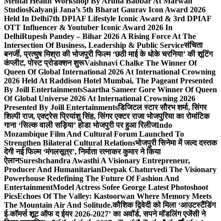
Mental Health Workshop By Aruna Babbar At Marwah
Studios
Kalyanji Jana’s 5th Bharat Gaurav Icon Award 2026
Held In Delhi
7th DPIAF Lifestyle Iconic Award & 3rd DPIAF
OTT Influencer & Youtuber Iconic Award 2026 In
Delhi
Rupesh Pandey – Bihar 2026 A Rising Force At The
Intersection Of Business, Leadership & Public Service
संचिता
बनर्जी, प्रत्युष मिश्रा की भोजपुरी फिल्म ‘छठी माई के धोके चरनिया’ की शूटिंग
कंप्लीट, पोस्ट प्रोडक्शन शुरू
Vaishnavi Chalke The Winner Of
Queen Of Global International 2026 At International Crowning
2026 Held At Raddison Hotel Mumbai, The Pageant Presented
By Joill Entertainments
Saartha Sameer Gore Winner Of Queen
Of Global Universe 2026 At International Crowning 2026
Presented By Joill Entertainments
डिजिटल स्टार सौरभ शर्मा, सिंगर
शिल्पी राज, एक्ट्रेस प्रियांशु सिंह, सिंगर एक्टर राजा भोजपुरिया का रोमांटिक
गाना ‘सिल्क वाली सड़िया’ होडा भोजपुरी पर हुआ रिलीज
Indo
Mozambique Film And Cultural Forum Launched To
Strengthen Bilateral Cultural Relations
भोजपुरी सिनेमा में जल्द दस्तक
देगी नई फिल्म ‘मंगलसूत्र’, निर्माता रत्नाकर कुमार ने किया
ऐलान
Sureshchandra Awasthi A Visionary Entrepreneur,
Producer And Humanitarian
Deepak Chaturvedi The Visionary
Powerhouse Redefining The Future Of Fashion And
Entertainment
Model Actress Sofee George Latest Photoshoot
Pics
Echoes Of The Valley: Kastoorwan Where Memory Meets
The Mountain Air And Solitude.
कौशिक द्विवेदी को मिला ‘आउटस्टैंडिंग
ई-कॉमर्स शूट ऑफ द ईयर 2026-2027’ का अवॉर्ड, सपने मॉडलिंग एजेंसी ने