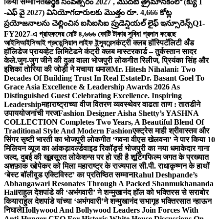
किया सम्मानित
ఆర్థిక సంవత్సరం 2027 , మొదటి త్రైమాసికంలో (క్యు 1
-ఎఫ్ వై 2027) వినియోగదారులకు మొత్తం రూ. 4,666 కోట్ల
ప్రయోజనాలను చెల్లించిన ఐసిఐసిఐ ప్రుడెన్షియల్ లైఫ్ ఇన్సూరెన్స్
Q1-
FY2027-এ গ্রাহকদের মোট ৪,৬৬৬ কোটি টাকার সুবিধা প্রদান করেছে
আইসিআইসিআই প্রুডেন্সিয়াল লাইফ ইন্স্যুরেন্স
कंट्री क्लब हॉस्पिटॅलिटी अँड
हॉलिडेज प्रायव्हेट लिमिटेडने कंट्री क्लब मास्टरकार्ड – तुर्कस्तान सादर
केले.
जुग-जुग जीने की दुआ वाला भोजपुरी लोकगीत रिलीज, प्रियंका सिंह और
इशिका तोरिया की जोड़ी ने मचाया धमाल
Mr. Hitesh Nihalani: Two
Decades Of Building Trust In Real Estate
Dr. Basant Goel To
Grace Asia Excellence & Leadership Awards 2026 As
Distinguished Guest Celebrating Excellence. Inspiring
Leadership
महाराष्ट्राच्या वीज वितरण व्यवस्थेवर वाढता ताण : तातडीने
उपाययोजनांची गरज
Fashion Designer Aisha Shetty’s YASHNA
COLLECTION Completes Two Years, A Beautiful Blend Of
Traditional Style And Modern Fashion
एक्ट्रेस माही श्रीवास्तव और
सिंगर सृष्टी भारती का भोजपुरी लोकगीत ‘गवना वीएस खेलवना’ ने पार किया 10
मिलियन व्यूज का आंकड़ा
वर्ल्डवाइड रिकॉर्ड्स भोजपुरी का नया धमाकेदार गाना
जल्द, दुबई की खूबसूरत लोकेशन्स पर हो रही है शूटिंग
फिल्म जगत के प्रख्यात
अशफ़ाक खोपेकर को मिला महाराष्ट्र के राज्यपाल सी.पी. राधाकृष्णन के हाथों
‘बेस्ट बॉलीवुड एक्टिविस्ट’ का प्रतिष्ठित सम्मान
Rahul Deshpande’s
Abhangawari Resonates Through A Packed Shanmukhananda
Hall
राहुल देशपांडे की ‘अभंगवारी’ ने शन्मुखानंद हॉल को भक्तिरस से सराबोर
किया
राहुल देशपांडे यांच्या ‘अभंगवारी’ने शन्मुखानंद सभागृह भक्तिरसात न्हाऊन
निघाले
Hollywood And Bollywood Leaders Join Forces With
Anti-Hunger CEO For Historic White House Discussions On