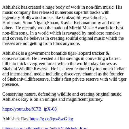
Abhishek has created a huge body of work in non-film music. His
music company has released numerous superhit tracks with
legendary Bollywood artists like Gulzar, Shreya Ghoshal,
Hariharan, Sonu Nigam,Shaan, Kavita Krishnamurthy and many
others. He recently won the national Mirchi Music Awards for best
non-film song. In a world which is ravaged by mediocre remakes
and covers, he believes in creating soulful original music which the
masses are not getting from films anymore.
Abhishek is a government bonafide tiger-leopard tracker &
conservationist. He invested all his savings in converting a barren
hill into thick evergreen forest which the world today knows as
Sitabani Wildlife Reserve. He has been featured by top notch Indian
and international media including discovery channel as the founder
of Sitabaniwildlifereserve, India’s first private reserve with wild tiger
presence.
Conserving nature, defending wildlife and creating original music,
Abhishek Ray is on an unique and magnificent journey.
https://youtu.be/fC7B_ipX-08
Abhishek Ray
https://g.co/kgs/8wGtkg
https://en.m.wikipedia.org/wiki/Abhishek_Ray