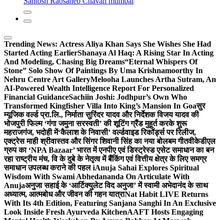
Santosh Raosaheb Chavan mumbai
Trending News:
Actress Aliya Khan Says She Wishes She Had
Started Acting Earlier
Shanaya Al Haq: A Rising Star In Acting
And Modeling, Chasing Big Dreams
“Eternal Whispers Of
Stone” Solo Show Of Paintings By Uma Krishnamoorthy In
Nehru Centre Art Gallery
Melooha Launches Artha Sutram, An
AI-Powered Wealth Intelligence Report For Personalized
Financial Guidance
Sachiin Joshi: Jodhpur’s Own Who
Transformed Kingfisher Villa Into King’s Mansion In Goa
सुर
म्यूजिक वर्ल्ड प्रा.लि., निर्माता सुरिंदर यादव और निर्देशक विजय यादव की
भोजपुरी फिल्म ‘गंगा जमुना सरस्वती’ की शूटिंग ग्रैंड मुहूर्त करके शुरू
महराजगंज, भदोही में
‘कैलाश के निवासी’ वर्ल्डवाइड रिकॉर्ड्स पर रिलीज,
एक्ट्रेस माही श्रीवास्तव और सिंगर शिवानी सिंह का नया बोलबम गीत
वीकेडीएल
ग्रुप का ‘NPA Bazaar’ भारत में एनपीए एवं डिस्ट्रेस्ड एसेट समाधान का बन
रहा राष्ट्रीय मंच, वि के दुबे के नेतृत्व में बैंकिंग एवं वित्तीय क्षेत्र के लिए समग्र
समाधान उपलब्ध कराने की पहल i
Anuja Sahai Explores Spiritual
Wisdom With Swami Abhedananda On Articulate With
Anuja
अनुजा सहाई के ‘आर्टिक्युलेट विद अनुजा’ में स्वामी अभेदानंद के साथ
अध्यात्म, आत्मबोध और जीवन की गहन यात्रा
Nat Habit LIVE Returns
With Its 4th Edition, Featuring Sanjana Sanghi In An Exclusive
Look Inside Fresh Ayurveda Kitchen
AAFT Hosts Engaging