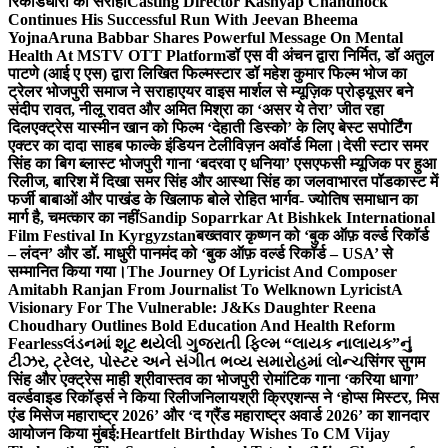
रिकॉर्डधारी को सराहा
Casting Director Kashyap Chandhock
Continues His Successful Run With Jeevan Bheema
Yojna
Aruna Babbar Shares Powerful Message On Mental
Health At MSTV OTT Platform
डॉ एस वी अंचन द्वारा निर्मित, डॉ अतुल
पाटणे (आई ए एस) द्वारा लिखित फिल्मस्टार डॉ महेश कुमार फिल्म भोज का
ट्रेलर भोजपुरी समाज ने सराहा
एयर वाइस मार्शल से म्यूज़िक प्रोड्यूसर बने
संदीप रावत, नीलू रावत और अमित मिश्रा का ‘असर ये तेरा’ जीत रहा
दिल
एक्ट्रेस यास्मीन खान को फिल्म ‘देहाती डिस्को’ के लिए बेस्ट सपोर्टिंग
एक्टर का दादा साहब फाल्के इंडियन टेलीविज़न अवॉर्ड मिला।
देसी स्टार समर
सिंह का बिग ब्लास्ट भोजपुरी गाना ‘बदरवा ए धनिया’ एसएफसी म्यूजिक पर हुआ
रिलीज, बारिश में दिखा समर सिंह और आस्था सिंह का जलवा
भारत पॉडकास्ट में
फर्जी बाबाओं और पाखंड के खिलाफ बोले रोहित भार्गव- ज्योतिष समाधान का
मार्ग है, चमत्कार का नहीं
Sandip Soparrkar At Bishkek International
Film Festival In Kyrgyzstan
बख्तवार कृष्णन को ‘बुक ऑफ़ वर्ल्ड रिकॉर्ड
– लंदन’ और डॉ. माधुरी पानमंद को ‘बुक ऑफ़ वर्ल्ड रिकॉर्ड – USA’ से
सम्मानित किया गया।
The Journey Of Lyricist And Composer
Amitabh Ranjan From Journalist To Welknown Lyricist
A
Visionary For The Vulnerable: J&Ks Daughter Reena
Choudhary Outlines Bold Education And Health Reform
Fearless
લંડનમાં શૂટ થયેલી ગુજરાતી ફિલ્મ “લાયક નાલાયક”નું
ટીઝર, ટ્રેલર, પોસ્ટર અને સંગીત ભવ્ય સમારોહમાં લોન્ચ
सिंगर सुगम
सिंह और एक्ट्रेस माही श्रीवास्तव का भोजपुरी रोमांटिक गाना ‘करिया धागा’
वर्ल्डवाइड रिकॉर्ड्स ने किया रिलीज
निलायश्री क्रिएशन्स ने ‘होप्स मिस्टर, मिस
एंड मिसेज महाराष्ट्र 2026’ और ‘द ग्रैंड महाराष्ट्र अवार्ड 2026’ का शानदार
आयोजन किया मुंबई:
Heartfelt Birthday Wishes To CM Vijay