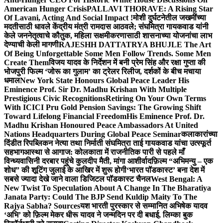
American Hunger Crisis
PALLAVI THORAVE: A Rising Star
Of Lavani, Acting And Social Impact !
मोशी दुर्घटनेतील जखमींच्या
मदतीसाठी धावले केंद्रीय मंत्री रामदास आठवले; संघमित्रा गायकवाड यांनी
केले जननेतृत्वाचे कौतुक, महिला सक्षमीकरणासाठी शासनाच्या योजनांचा लाभ
देण्याची केली मागणी
RAJESHH DATTATRYA BHUJLE The Art
Of Being Unforgettable Some Men Follow Trends. Some Men
Create Them
विजय यादव के निर्देशन में बनी प्रेम सिंह और रक्षा गुप्ता की
भोजपुरी फिल्म ‘जोरू का गुलाम’ का ट्रेलर रिलीज, दर्शकों के बीच मचाया
धमाल
New York State Honours Global Peace Leader His
Eminence Prof. Sir Dr. Madhu Krishan With Multiple
Prestigious Civic Recognitions
Retiring On Your Own Terms
With ICICI Pru Gold Pension Savings: The Growing Shift
Toward Lifelong Financial Freedom
His Eminence Prof. Dr.
Madhu Krishan Honoured Peace Ambassadors At United
Nations Headquarters During Global Peace Seminar
कलाकारांच्या
दिंडीत रिपब्लिकन नेत्या तथा निर्माती संघमित्रा ताई गायकवाड यांचा उत्स्फूर्त
सहभाग
आस्था से आगाज: कोलकाता में राजनीतिक पारी से पहले माँ
विन्ध्यवासिनी दरबार पहुंचे कुलदीप मैती, मांगा आशीर्वाद
फ़िल्म “अभिमन्यु – एक
शोध” की शूटिंग जुलाई के आखिर में शुरू होगी
‘भारत पॉडकास्ट’ बना देश में
सबसे ज्यादा देखे जाने वाला डिजिटल पॉडकास्ट चैनल
West Bengal: A
New Twist To Speculation About A Change In The Bharatiya
Janata Party: Could The BJP Send Kuldip Maity To The
Rajya Sabha? Sources
यश भारती पुरस्कार से सम्मानित अभिषेक यादव
‘अभि’ को फ़िल्म मेकर धीरू यादव ने जन्मदिन पर दी बधाई, लिम्का बुक