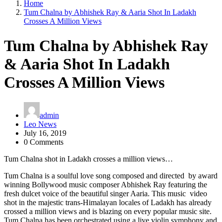
Home
Tum Chalna by Abhishek Ray & Aaria Shot In Ladakh
Crosses A Million Views
Tum Chalna by Abhishek Ray
& Aaria Shot In Ladakh
Crosses A Million Views
admin
Leo News
July 16, 2019
0 Comments
Tum Chalna shot in Ladakh crosses a million views…
Tum Chalna is a soulful love song composed and directed by award
winning Bollywood music composer Abhishek Ray featuring the
fresh dulcet voice of the beautiful singer Aaria. This music video
shot in the majestic trans-Himalayan locales of Ladakh has already
crossed a million views and is blazing on every popular music site.
Tum Chalna has been orchestrated using a live violin symphony and