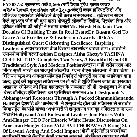
FY2027-এ গ্রাহকদের মোট ৪,৬৬৬ কোটি টাকার সুবিধা প্রদান করেছে
আইসিআইসিআই প্রুডেন্সিয়াল লাইফ ইন্স্যুরেন্স
कंट्री क्लब हॉस्पिटॅलिटी अँड
हॉलिडेज प्रायव्हेट लिमिटेडने कंट्री क्लब मास्टरकार्ड – तुर्कस्तान सादर
केले.
जुग-जुग जीने की दुआ वाला भोजपुरी लोकगीत रिलीज, प्रियंका सिंह और
इशिका तोरिया की जोड़ी ने मचाया धमाल
Mr. Hitesh Nihalani: Two
Decades Of Building Trust In Real Estate
Dr. Basant Goel To
Grace Asia Excellence & Leadership Awards 2026 As
Distinguished Guest Celebrating Excellence. Inspiring
Leadership
महाराष्ट्राच्या वीज वितरण व्यवस्थेवर वाढता ताण : तातडीने
उपाययोजनांची गरज
Fashion Designer Aisha Shetty’s YASHNA
COLLECTION Completes Two Years, A Beautiful Blend Of
Traditional Style And Modern Fashion
एक्ट्रेस माही श्रीवास्तव और
सिंगर सृष्टी भारती का भोजपुरी लोकगीत ‘गवना वीएस खेलवना’ ने पार किया 10
मिलियन व्यूज का आंकड़ा
वर्ल्डवाइड रिकॉर्ड्स भोजपुरी का नया धमाकेदार गाना
जल्द, दुबई की खूबसूरत लोकेशन्स पर हो रही है शूटिंग
फिल्म जगत के प्रख्यात
अशफ़ाक खोपेकर को मिला महाराष्ट्र के राज्यपाल सी.पी. राधाकृष्णन के हाथों
‘बेस्ट बॉलीवुड एक्टिविस्ट’ का प्रतिष्ठित सम्मान
Rahul Deshpande’s
Abhangawari Resonates Through A Packed Shanmukhananda
Hall
राहुल देशपांडे की ‘अभंगवारी’ ने शन्मुखानंद हॉल को भक्तिरस से सराबोर
किया
राहुल देशपांडे यांच्या ‘अभंगवारी’ने शन्मुखानंद सभागृह भक्तिरसात न्हाऊन
निघाले
Hollywood And Bollywood Leaders Join Forces With
Anti-Hunger CEO For Historic White House Discussions On
American Hunger Crisis
PALLAVI THORAVE: A Rising Star
Of Lavani, Acting And Social Impact !
मोशी दुर्घटनेतील जखमींच्या
मदतीसाठी धावले केंद्रीय मंत्री रामदास आठवले; संघमित्रा गायकवाड यांनी