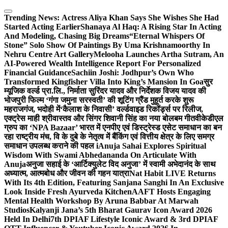
Skip
to
Trending News:
Actress Aliya Khan Says She Wishes She Had
content
Started Acting Earlier
Shanaya Al Haq: A Rising Star In Acting
And Modeling, Chasing Big Dreams
“Eternal Whispers Of
Stone” Solo Show Of Paintings By Uma Krishnamoorthy In
Nehru Centre Art Gallery
Melooha Launches Artha Sutram, An
AI-Powered Wealth Intelligence Report For Personalized
Financial Guidance
Sachiin Joshi: Jodhpur’s Own Who
Transformed Kingfisher Villa Into King’s Mansion In Goa
सुर
म्यूजिक वर्ल्ड प्रा.लि., निर्माता सुरिंदर यादव और निर्देशक विजय यादव की
भोजपुरी फिल्म ‘गंगा जमुना सरस्वती’ की शूटिंग ग्रैंड मुहूर्त करके शुरू
महराजगंज, भदोही में
‘कैलाश के निवासी’ वर्ल्डवाइड रिकॉर्ड्स पर रिलीज,
एक्ट्रेस माही श्रीवास्तव और सिंगर शिवानी सिंह का नया बोलबम गीत
वीकेडीएल
ग्रुप का ‘NPA Bazaar’ भारत में एनपीए एवं डिस्ट्रेस्ड एसेट समाधान का बन
रहा राष्ट्रीय मंच, वि के दुबे के नेतृत्व में बैंकिंग एवं वित्तीय क्षेत्र के लिए समग्र
समाधान उपलब्ध कराने की पहल i
Anuja Sahai Explores Spiritual
Wisdom With Swami Abhedananda On Articulate With
Anuja
अनुजा सहाई के ‘आर्टिक्युलेट विद अनुजा’ में स्वामी अभेदानंद के साथ
अध्यात्म, आत्मबोध और जीवन की गहन यात्रा
Nat Habit LIVE Returns
With Its 4th Edition, Featuring Sanjana Sanghi In An Exclusive
Look Inside Fresh Ayurveda Kitchen
AAFT Hosts Engaging
Mental Health Workshop By Aruna Babbar At Marwah
Studios
Kalyanji Jana’s 5th Bharat Gaurav Icon Award 2026
Held In Delhi
7th DPIAF Lifestyle Iconic Award & 3rd DPIAF