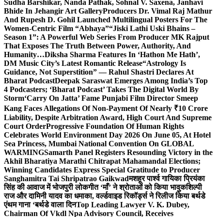
Sudha Barshikar, Nanda Pathak, Sohnal V. Saxena, Janhavi
Bhide In Jehangir Art Gallery
Producers Dr. Vimal Raj Mathur
And Rupesh D. Gohil Launched Multilingual Posters For The
Women-Centric Film “Abhaya”
“Jiski Lathi Uski Bhains –
Season 1”: A Powerful Web Series From Producer MK Rajput
That Exposes The Truth Between Power, Authority, And
Humanity…
Diksha Sharma Features In ‘Hathon Me Hath’,
DM Music City’s Latest Romantic Release
“Astrology Is
Guidance, Not Superstition” — Rahul Shastri Declares At
Bharat Podcast
Deepak Saraswat Emerges Among India’s Top
4 Podcasters; ‘Bharat Podcast’ Takes The Digital World By
Storm
‘Carry On Jatta’ Fame Punjabi Film Director Smeep
Kang Faces Allegations Of Non-Payment Of Nearly ₹10 Crore
Liability, Despite Arbitration Award, High Court And Supreme
Court Order
Progressive Foundation Of Human Rights
Celebrates World Environment Day 2026 On June 05, At Hotel
Sea Princess, Mumbai National Convention On GLOBAL
WARMING
Samarth Panel Registers Resounding Victory in the
Akhil Bharatiya Marathi Chitrapat Mahamandal Elections;
Winning Candidates Express Special Gratitude to Producer
Sanghamitra Tai Shripatrao Gaikwad
मशहूर पार्श्व गायिका प्रियंका
सिंह की आवाज में भोजपुरी लोकगीत ‘माँ’ ने श्रोताओं को किया भावुक
शिल्पी
राज और दामिनी यादव का धमाका, वर्ल्डवाइड रिकॉर्ड्स ने रिलीज किया बर्थडे
एंथम गाना ‘बर्थडे वाला दिन
Top Leading Lawyer V. K. Dubey,
Chairman Of Vkdl Npa Advisory Council, Receives