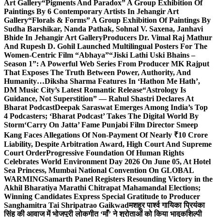
Art Gallery
“Pigments And Paradox” A Group Exhibition Of
Paintings By 6 Contemporary Artists In Jehangir Art
Gallery
“Florals & Forms” A Group Exhibition Of Paintings By
Sudha Barshikar, Nanda Pathak, Sohnal V. Saxena, Janhavi
Bhide In Jehangir Art Gallery
Producers Dr. Vimal Raj Mathur
And Rupesh D. Gohil Launched Multilingual Posters For The
Women-Centric Film “Abhaya”
“Jiski Lathi Uski Bhains –
Season 1”: A Powerful Web Series From Producer MK Rajput
That Exposes The Truth Between Power, Authority, And
Humanity…
Diksha Sharma Features In ‘Hathon Me Hath’,
DM Music City’s Latest Romantic Release
“Astrology Is
Guidance, Not Superstition” — Rahul Shastri Declares At
Bharat Podcast
Deepak Saraswat Emerges Among India’s Top
4 Podcasters; ‘Bharat Podcast’ Takes The Digital World By
Storm
‘Carry On Jatta’ Fame Punjabi Film Director Smeep
Kang Faces Allegations Of Non-Payment Of Nearly ₹10 Crore
Liability, Despite Arbitration Award, High Court And Supreme
Court Order
Progressive Foundation Of Human Rights
Celebrates World Environment Day 2026 On June 05, At Hotel
Sea Princess, Mumbai National Convention On GLOBAL
WARMING
Samarth Panel Registers Resounding Victory in the
Akhil Bharatiya Marathi Chitrapat Mahamandal Elections;
Winning Candidates Express Special Gratitude to Producer
Sanghamitra Tai Shripatrao Gaikwad
मशहूर पार्श्व गायिका प्रियंका
सिंह की आवाज में भोजपुरी लोकगीत ‘माँ’ ने श्रोताओं को किया भावुक
शिल्पी