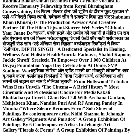
Radhika Balakrishnan Becomes First Carnatic Vocalist to
Receive Honorary Fellowship from Royal Birmingham
Conservatoire, UK
फिल्म ‘शेल्टर होम’ की शूटिंग के दौरान फूट-फूटकर रो
पड़ीं अभिनेत्री दिव्या त्यागी, दर्दनाक सीन ने झकझोर दिया पूरा सेट
Shabnam
Khan (Khushi) Is The Production Advisor And Creative
Partner Of The Hiten Tejwani-Starrer Web Series “Chhodo
Yaar Jaane Do”
सपनों, पक्के इरादे और उम्मीद की कहानी है मोहित एम राय
और ऐश्याना राय की फिल्म ‘स्वेटर’
खुशबू तिवारी केटी और माही श्रीवास्तव का
भोजपुरी सैड सांग ‘उहे अंखिया रोवा दिहला’ वर्ल्डवाइड रिकॉर्ड्स ने किया
रिलीज
Dr. DIPTII SINGH – A Dedicated Specialist In Healing,
Wellness And Holistic Health
Amruta Fadnavis, Shahid Kapoor,
Jackie Shroff, Sreeleela To Empower Over 1,000 Children At
Divyaj Foundation Yoga Day Celebration At Dome, SVP
Stadium, Worli
इशिका टोरिया और सृष्टि भारती का भोजपुरी लोकगीत ‘लव
यू कहबे करब’ वर्ल्डवाइड रिकॉर्ड्स ने किया रिलीज
संघर्ष, आत्मविश्वास और
सपनों की उड़ान का नाम है मोनिका सुराजी
“From Hollywood To India:
Wins Deus Unveils ‘The Cinema – A Brief History’” Most
Cinematic And Professional Choice For Media
Kakali
Bhattacharya Unveils Glam Beat 2.0 With Archana Gautam,
Mehjabeen Khan, Nandita Puri And RJ Anurag Pandey In
Mumbai
“Where Silence Becomes Form” Solo Show of
Paintings By contemporary artist Nidhi Sharma in Jehangir
Art Gallery
“Pigments And Paradox” A Group Exhibition Of
Paintings By 6 Contemporary Artists In Jehangir Art
Gallery
“Florals & Forms” A Group Exhibition Of Paintings By