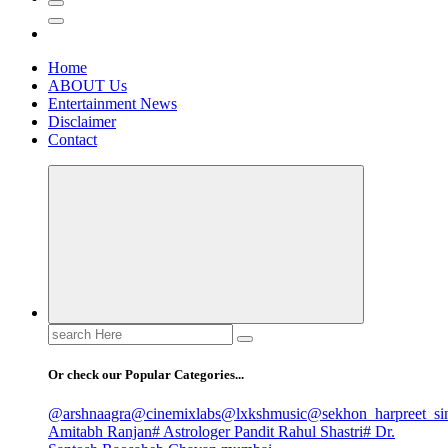
Home
ABOUT Us
Entertainment News
Disclaimer
Contact
Search
for:
Or check our Popular Categories...
@arshnaagra
@cinemixlabs
@lxkshmusic
@sekhon_harpreet_si
Amitabh Ranjan
# Astrologer Pandit Rahul Shastri
# Dr.