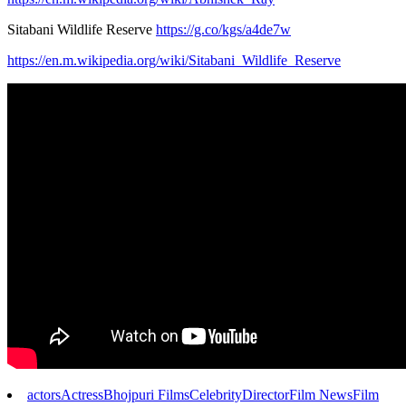
Sitabani Wildlife Reserve
https://g.co/kgs/a4de7w
https://en.m.wikipedia.org/wiki/Sitabani_Wildlife_Reserve
actors
Actress
Bhojpuri Films
Celebrity
Director
Film News
Film