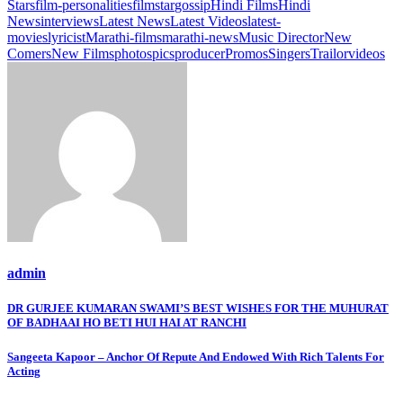
Stars
film-personalities
filmstar
gossip
Hindi Films
Hindi
News
interviews
Latest News
Latest Videos
latest-
movies
lyricist
Marathi-films
marathi-news
Music Director
New
Comers
New Films
photos
pics
producer
Promos
Singers
Trailor
videos
admin
Post
DR GURJEE KUMARAN SWAMI’S BEST WISHES FOR THE MUHURAT
OF BADHAAI HO BETI HUI HAI AT RANCHI
navigation
Sangeeta Kapoor – Anchor Of Repute And Endowed With Rich Talents For
Acting