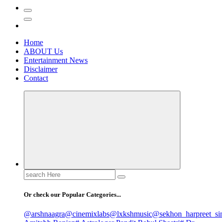
Home
ABOUT Us
Entertainment News
Disclaimer
Contact
Search
for:
Or check our Popular Categories...
@arshnaagra
@cinemixlabs
@lxkshmusic
@sekhon_harpreet_si