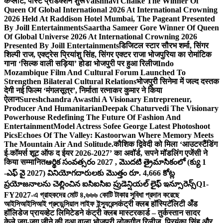
कंप्लीट, पोस्ट प्रोडक्शन शुरू
Vaishnavi Chalke The Winner Of
Queen Of Global International 2026 At International Crowning
2026 Held At Raddison Hotel Mumbai, The Pageant Presented
By Joill Entertainments
Saartha Sameer Gore Winner Of Queen
Of Global Universe 2026 At International Crowning 2026
Presented By Joill Entertainments
डिजिटल स्टार सौरभ शर्मा, सिंगर
शिल्पी राज, एक्ट्रेस प्रियांशु सिंह, सिंगर एक्टर राजा भोजपुरिया का रोमांटिक
गाना ‘सिल्क वाली सड़िया’ होडा भोजपुरी पर हुआ रिलीज
Indo
Mozambique Film And Cultural Forum Launched To
Strengthen Bilateral Cultural Relations
भोजपुरी सिनेमा में जल्द दस्तक
देगी नई फिल्म ‘मंगलसूत्र’, निर्माता रत्नाकर कुमार ने किया
ऐलान
Sureshchandra Awasthi A Visionary Entrepreneur,
Producer And Humanitarian
Deepak Chaturvedi The Visionary
Powerhouse Redefining The Future Of Fashion And
Entertainment
Model Actress Sofee George Latest Photoshoot
Pics
Echoes Of The Valley: Kastoorwan Where Memory Meets
The Mountain Air And Solitude.
कौशिक द्विवेदी को मिला ‘आउटस्टैंडिंग
ई-कॉमर्स शूट ऑफ द ईयर 2026-2027’ का अवॉर्ड, सपने मॉडलिंग एजेंसी ने
किया सम्मानित
ఆర్థిక సంవత్సరం 2027 , మొదటి త్రైమాసికంలో (క్యు 1
-ఎఫ్ వై 2027) వినియోగదారులకు మొత్తం రూ. 4,666 కోట్ల
ప్రయోజనాలను చెల్లించిన ఐసిఐసిఐ ప్రుడెన్షియల్ లైఫ్ ఇన్సూరెన్స్
Q1-
FY2027-এ গ্রাহকদের মোট ৪,৬৬৬ কোটি টাকার সুবিধা প্রদান করেছে
আইসিআইসিআই প্রুডেন্সিয়াল লাইফ ইন্স্যুরেন্স
कंट्री क्लब हॉस्पिटॅलिटी अँड
हॉलिडेज प्रायव्हेट लिमिटेडने कंट्री क्लब मास्टरकार्ड – तुर्कस्तान सादर
केले.
जुग-जुग जीने की दुआ वाला भोजपुरी लोकगीत रिलीज, प्रियंका सिंह और