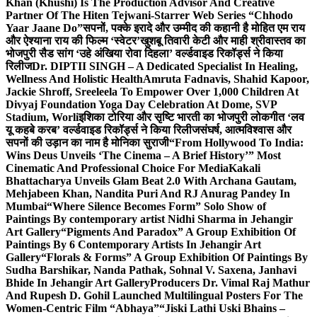
Khan (Khushi) Is The Production Advisor And Creative
Partner Of The Hiten Tejwani-Starrer Web Series “Chhodo
Yaar Jaane Do”
सपनों, पक्के इरादे और उम्मीद की कहानी है मोहित एम राय
और ऐश्याना राय की फिल्म ‘स्वेटर’
खुशबू तिवारी केटी और माही श्रीवास्तव का
भोजपुरी सैड सांग ‘उहे अंखिया रोवा दिहला’ वर्ल्डवाइड रिकॉर्ड्स ने किया
रिलीज
Dr. DIPTII SINGH – A Dedicated Specialist In Healing,
Wellness And Holistic Health
Amruta Fadnavis, Shahid Kapoor,
Jackie Shroff, Sreeleela To Empower Over 1,000 Children At
Divyaj Foundation Yoga Day Celebration At Dome, SVP
Stadium, Worli
इशिका टोरिया और सृष्टि भारती का भोजपुरी लोकगीत ‘लव
यू कहबे करब’ वर्ल्डवाइड रिकॉर्ड्स ने किया रिलीज
संघर्ष, आत्मविश्वास और
सपनों की उड़ान का नाम है मोनिका सुराजी
“From Hollywood To India:
Wins Deus Unveils ‘The Cinema – A Brief History’” Most
Cinematic And Professional Choice For Media
Kakali
Bhattacharya Unveils Glam Beat 2.0 With Archana Gautam,
Mehjabeen Khan, Nandita Puri And RJ Anurag Pandey In
Mumbai
“Where Silence Becomes Form” Solo Show of
Paintings By contemporary artist Nidhi Sharma in Jehangir
Art Gallery
“Pigments And Paradox” A Group Exhibition Of
Paintings By 6 Contemporary Artists In Jehangir Art
Gallery
“Florals & Forms” A Group Exhibition Of Paintings By
Sudha Barshikar, Nanda Pathak, Sohnal V. Saxena, Janhavi
Bhide In Jehangir Art Gallery
Producers Dr. Vimal Raj Mathur
And Rupesh D. Gohil Launched Multilingual Posters For The
Women-Centric Film “Abhaya”
“Jiski Lathi Uski Bhains –