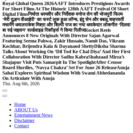
Royal Global Queen 2026
AAFT Introduces Prestigious Awards
For Short Films At The Historic 128th AAFT Festival Of Short
Digital Films
निर्माता धरमवीर और निर्देशक मनोज सेन की भोजपुरी फिल्म
‘मेरी दुल्हन वीआईपी’ का फर्स्ट लुक हुआ लॉन्च, इंदु सेन और बबलू चक्रवर्ती
मचायेंगे धमाल
राकेश मिश्रा और शिल्पी राज का नया धमाकेदार लोकगीत ‘दिलवा
बा रुई जइसन’ वर्ल्डवाइड रिकॉर्ड्स ने किया रिलीज
Rocket Reels
Announces 8 New Originals With Director Sajan Agarwal
Featuring Seema Pahwa, Zakir Hussain, Namit Das, Vikram
Kochhar, Brijendra Kala & Dayanand Shetty
Diksha Sharma
Talks About Working On ‘Dil Tod Ke Chal Diya’ And Her First
Collaboration With Director Sadhu Kabra
Shahzaad Mirza’s
Shajapur Visit Puts Samarpit In The Spotlight
After Censor
Board Hurdles, ‘Navya Chakra’ Set For June 26 Release
Anuja
Sahai Explores Spiritual Wisdom With Swami Abhedananda
On Articulate With Anuja
Thu. Aug 6th, 2026
Home
ABOUT Us
Entertainment News
Disclaimer
Contact