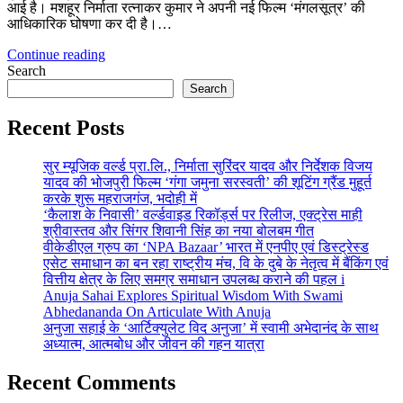
आई है। मशहूर निर्माता रत्नाकर कुमार ने अपनी नई फिल्म ‘मंगलसूत्र’ की
आधिकारिक घोषणा कर दी है।…
Continue reading
Search
Search
Recent Posts
सुर म्यूजिक वर्ल्ड प्रा.लि., निर्माता सुरिंदर यादव और निर्देशक विजय
यादव की भोजपुरी फिल्म ‘गंगा जमुना सरस्वती’ की शूटिंग ग्रैंड मुहूर्त
करके शुरू महराजगंज, भदोही में
‘कैलाश के निवासी’ वर्ल्डवाइड रिकॉर्ड्स पर रिलीज, एक्ट्रेस माही
श्रीवास्तव और सिंगर शिवानी सिंह का नया बोलबम गीत
वीकेडीएल ग्रुप का ‘NPA Bazaar’ भारत में एनपीए एवं डिस्ट्रेस्ड
एसेट समाधान का बन रहा राष्ट्रीय मंच, वि के दुबे के नेतृत्व में बैंकिंग एवं
वित्तीय क्षेत्र के लिए समग्र समाधान उपलब्ध कराने की पहल i
Anuja Sahai Explores Spiritual Wisdom With Swami
Abhedananda On Articulate With Anuja
अनुजा सहाई के ‘आर्टिक्युलेट विद अनुजा’ में स्वामी अभेदानंद के साथ
अध्यात्म, आत्मबोध और जीवन की गहन यात्रा
Recent Comments