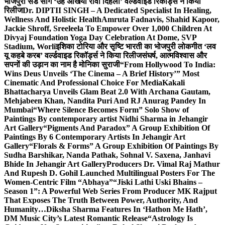
भोजपुरी सैड सांग ‘उहे अंखिया रोवा दिहला’ वर्ल्डवाइड रिकॉर्ड्स ने किया
रिलीज
Dr. DIPTII SINGH – A Dedicated Specialist In Healing,
Wellness And Holistic Health
Amruta Fadnavis, Shahid Kapoor,
Jackie Shroff, Sreeleela To Empower Over 1,000 Children At
Divyaj Foundation Yoga Day Celebration At Dome, SVP
Stadium, Worli
इशिका टोरिया और सृष्टि भारती का भोजपुरी लोकगीत ‘लव
यू कहबे करब’ वर्ल्डवाइड रिकॉर्ड्स ने किया रिलीज
संघर्ष, आत्मविश्वास और
सपनों की उड़ान का नाम है मोनिका सुराजी
“From Hollywood To India:
Wins Deus Unveils ‘The Cinema – A Brief History’” Most
Cinematic And Professional Choice For Media
Kakali
Bhattacharya Unveils Glam Beat 2.0 With Archana Gautam,
Mehjabeen Khan, Nandita Puri And RJ Anurag Pandey In
Mumbai
“Where Silence Becomes Form” Solo Show of
Paintings By contemporary artist Nidhi Sharma in Jehangir
Art Gallery
“Pigments And Paradox” A Group Exhibition Of
Paintings By 6 Contemporary Artists In Jehangir Art
Gallery
“Florals & Forms” A Group Exhibition Of Paintings By
Sudha Barshikar, Nanda Pathak, Sohnal V. Saxena, Janhavi
Bhide In Jehangir Art Gallery
Producers Dr. Vimal Raj Mathur
And Rupesh D. Gohil Launched Multilingual Posters For The
Women-Centric Film “Abhaya”
“Jiski Lathi Uski Bhains –
Season 1”: A Powerful Web Series From Producer MK Rajput
That Exposes The Truth Between Power, Authority, And
Humanity…
Diksha Sharma Features In ‘Hathon Me Hath’,
DM Music City’s Latest Romantic Release
“Astrology Is