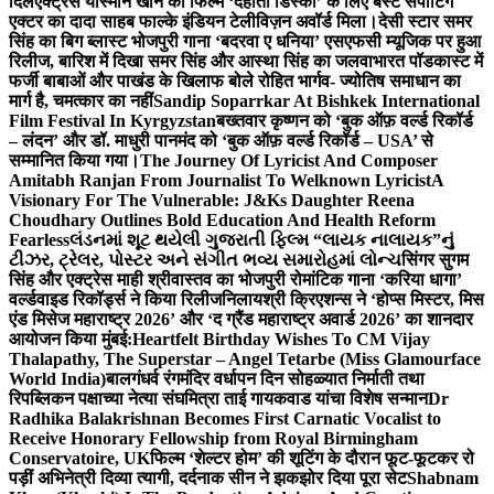
दिल
एक्ट्रेस यास्मीन खान को फिल्म ‘देहाती डिस्को’ के लिए बेस्ट सपोर्टिंग
एक्टर का दादा साहब फाल्के इंडियन टेलीविज़न अवॉर्ड मिला।
देसी स्टार समर
सिंह का बिग ब्लास्ट भोजपुरी गाना ‘बदरवा ए धनिया’ एसएफसी म्यूजिक पर हुआ
रिलीज, बारिश में दिखा समर सिंह और आस्था सिंह का जलवा
भारत पॉडकास्ट में
फर्जी बाबाओं और पाखंड के खिलाफ बोले रोहित भार्गव- ज्योतिष समाधान का
मार्ग है, चमत्कार का नहीं
Sandip Soparrkar At Bishkek International
Film Festival In Kyrgyzstan
बख्तवार कृष्णन को ‘बुक ऑफ़ वर्ल्ड रिकॉर्ड
– लंदन’ और डॉ. माधुरी पानमंद को ‘बुक ऑफ़ वर्ल्ड रिकॉर्ड – USA’ से
सम्मानित किया गया।
The Journey Of Lyricist And Composer
Amitabh Ranjan From Journalist To Welknown Lyricist
A
Visionary For The Vulnerable: J&Ks Daughter Reena
Choudhary Outlines Bold Education And Health Reform
Fearless
લંડનમાં શૂટ થયેલી ગુજરાતી ફિલ્મ “લાયક નાલાયક”નું
ટીઝર, ટ્રેલર, પોસ્ટર અને સંગીત ભવ્ય સમારોહમાં લોન્ચ
सिंगर सुगम
सिंह और एक्ट्रेस माही श्रीवास्तव का भोजपुरी रोमांटिक गाना ‘करिया धागा’
वर्ल्डवाइड रिकॉर्ड्स ने किया रिलीज
निलायश्री क्रिएशन्स ने ‘होप्स मिस्टर, मिस
एंड मिसेज महाराष्ट्र 2026’ और ‘द ग्रैंड महाराष्ट्र अवार्ड 2026’ का शानदार
आयोजन किया मुंबई:
Heartfelt Birthday Wishes To CM Vijay
Thalapathy, The Superstar – Angel Tetarbe (Miss Glamourface
World India)
बालगंधर्व रंगमंदिर वर्धापन दिन सोहळ्यात निर्माती तथा
रिपब्लिकन पक्षाच्या नेत्या संघमित्रा ताई गायकवाड यांचा विशेष सन्मान
Dr
Radhika Balakrishnan Becomes First Carnatic Vocalist to
Receive Honorary Fellowship from Royal Birmingham
Conservatoire, UK
फिल्म ‘शेल्टर होम’ की शूटिंग के दौरान फूट-फूटकर रो
पड़ीं अभिनेत्री दिव्या त्यागी, दर्दनाक सीन ने झकझोर दिया पूरा सेट
Shabnam