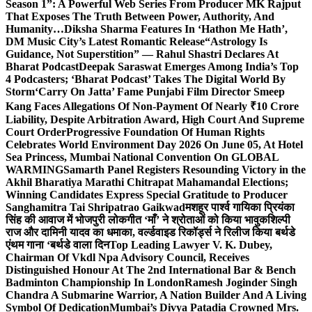
Season 1”: A Powerful Web Series From Producer MK Rajput
That Exposes The Truth Between Power, Authority, And
Humanity…
Diksha Sharma Features In ‘Hathon Me Hath’,
DM Music City’s Latest Romantic Release
“Astrology Is
Guidance, Not Superstition” — Rahul Shastri Declares At
Bharat Podcast
Deepak Saraswat Emerges Among India’s Top
4 Podcasters; ‘Bharat Podcast’ Takes The Digital World By
Storm
‘Carry On Jatta’ Fame Punjabi Film Director Smeep
Kang Faces Allegations Of Non-Payment Of Nearly ₹10 Crore
Liability, Despite Arbitration Award, High Court And Supreme
Court Order
Progressive Foundation Of Human Rights
Celebrates World Environment Day 2026 On June 05, At Hotel
Sea Princess, Mumbai National Convention On GLOBAL
WARMING
Samarth Panel Registers Resounding Victory in the
Akhil Bharatiya Marathi Chitrapat Mahamandal Elections;
Winning Candidates Express Special Gratitude to Producer
Sanghamitra Tai Shripatrao Gaikwad
मशहूर पार्श्व गायिका प्रियंका
सिंह की आवाज में भोजपुरी लोकगीत ‘माँ’ ने श्रोताओं को किया भावुक
शिल्पी
राज और दामिनी यादव का धमाका, वर्ल्डवाइड रिकॉर्ड्स ने रिलीज किया बर्थडे
एंथम गाना ‘बर्थडे वाला दिन
Top Leading Lawyer V. K. Dubey,
Chairman Of Vkdl Npa Advisory Council, Receives
Distinguished Honour At The 2nd International Bar & Bench
Badminton Championship In London
Ramesh Joginder Singh
Chandra A Submarine Warrior, A Nation Builder And A Living
Symbol Of Dedication
Mumbai’s Divya Patadia Crowned Mrs.