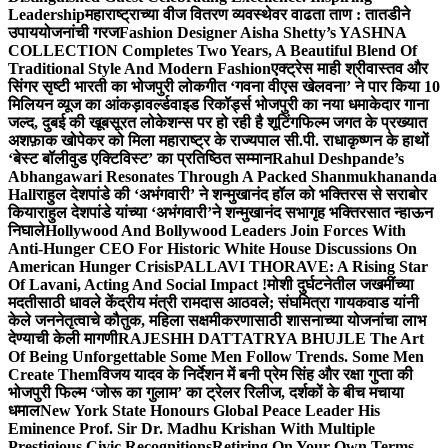
Leadership
महाराष्ट्राच्या वीज वितरण व्यवस्थेवर वाढता ताण : तातडीने
उपाययोजनांची गरज
Fashion Designer Aisha Shetty’s YASHNA
COLLECTION Completes Two Years, A Beautiful Blend Of
Traditional Style And Modern Fashion
एक्ट्रेस माही श्रीवास्तव और
सिंगर सृष्टी भारती का भोजपुरी लोकगीत ‘गवना वीएस खेलवना’ ने पार किया 10
मिलियन व्यूज का आंकड़ा
वर्ल्डवाइड रिकॉर्ड्स भोजपुरी का नया धमाकेदार गाना
जल्द, दुबई की खूबसूरत लोकेशन्स पर हो रही है शूटिंग
फिल्म जगत के प्रख्यात
अशफ़ाक खोपेकर को मिला महाराष्ट्र के राज्यपाल सी.पी. राधाकृष्णन के हाथों
‘बेस्ट बॉलीवुड एक्टिविस्ट’ का प्रतिष्ठित सम्मान
Rahul Deshpande’s
Abhangawari Resonates Through A Packed Shanmukhananda
Hall
राहुल देशपांडे की ‘अभंगवारी’ ने शन्मुखानंद हॉल को भक्तिरस से सराबोर
किया
राहुल देशपांडे यांच्या ‘अभंगवारी’ने शन्मुखानंद सभागृह भक्तिरसात न्हाऊन
निघाले
Hollywood And Bollywood Leaders Join Forces With
Anti-Hunger CEO For Historic White House Discussions On
American Hunger Crisis
PALLAVI THORAVE: A Rising Star
Of Lavani, Acting And Social Impact !
मोशी दुर्घटनेतील जखमींच्या
मदतीसाठी धावले केंद्रीय मंत्री रामदास आठवले; संघमित्रा गायकवाड यांनी
केले जननेतृत्वाचे कौतुक, महिला सक्षमीकरणासाठी शासनाच्या योजनांचा लाभ
देण्याची केली मागणी
RAJESHH DATTATRYA BHUJLE The Art
Of Being Unforgettable Some Men Follow Trends. Some Men
Create Them
विजय यादव के निर्देशन में बनी प्रेम सिंह और रक्षा गुप्ता की
भोजपुरी फिल्म ‘जोरू का गुलाम’ का ट्रेलर रिलीज, दर्शकों के बीच मचाया
धमाल
New York State Honours Global Peace Leader His
Eminence Prof. Sir Dr. Madhu Krishan With Multiple
Prestigious Civic Recognitions
Retiring On Your Own Terms