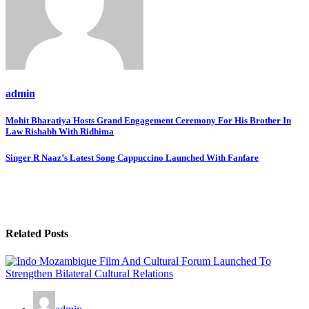
admin
Post
Mohit Bharatiya Hosts Grand Engagement Ceremony For His Brother In
Law Rishabh With Ridhima
navigation
Singer R Naaz’s Latest Song Cappuccino Launched With Fanfare
Related Posts