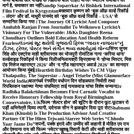
फर्जी बाबाओं और पाखंड के खिलाफ बोले रोहित भार्गव- ज्योतिष समाधान का
मार्ग है, चमत्कार का नहीं
Sandip Soparrkar At Bishkek International
Film Festival In Kyrgyzstan
बख्तवार कृष्णन को ‘बुक ऑफ़ वर्ल्ड रिकॉर्ड
– लंदन’ और डॉ. माधुरी पानमंद को ‘बुक ऑफ़ वर्ल्ड रिकॉर्ड – USA’ से
सम्मानित किया गया।
The Journey Of Lyricist And Composer
Amitabh Ranjan From Journalist To Welknown Lyricist
A
Visionary For The Vulnerable: J&Ks Daughter Reena
Choudhary Outlines Bold Education And Health Reform
Fearless
લંડનમાં શૂટ થયેલી ગુજરાતી ફિલ્મ “લાયક નાલાયક”નું
ટીઝર, ટ્રેલર, પોસ્ટર અને સંગીત ભવ્ય સમારોહમાં લોન્ચ
सिंगर सुगम
सिंह और एक्ट्रेस माही श्रीवास्तव का भोजपुरी रोमांटिक गाना ‘करिया धागा’
वर्ल्डवाइड रिकॉर्ड्स ने किया रिलीज
निलायश्री क्रिएशन्स ने ‘होप्स मिस्टर, मिस
एंड मिसेज महाराष्ट्र 2026’ और ‘द ग्रैंड महाराष्ट्र अवार्ड 2026’ का शानदार
आयोजन किया मुंबई:
Heartfelt Birthday Wishes To CM Vijay
Thalapathy, The Superstar – Angel Tetarbe (Miss Glamourface
World India)
बालगंधर्व रंगमंदिर वर्धापन दिन सोहळ्यात निर्माती तथा
रिपब्लिकन पक्षाच्या नेत्या संघमित्रा ताई गायकवाड यांचा विशेष सन्मान
Dr
Radhika Balakrishnan Becomes First Carnatic Vocalist to
Receive Honorary Fellowship from Royal Birmingham
Conservatoire, UK
फिल्म ‘शेल्टर होम’ की शूटिंग के दौरान फूट-फूटकर रो
पड़ीं अभिनेत्री दिव्या त्यागी, दर्दनाक सीन ने झकझोर दिया पूरा सेट
Shabnam
Khan (Khushi) Is The Production Advisor And Creative
Partner Of The Hiten Tejwani-Starrer Web Series “Chhodo
Yaar Jaane Do”
सपनों, पक्के इरादे और उम्मीद की कहानी है मोहित एम राय
और ऐश्याना राय की फिल्म ‘स्वेटर’
खुशबू तिवारी केटी और माही श्रीवास्तव का