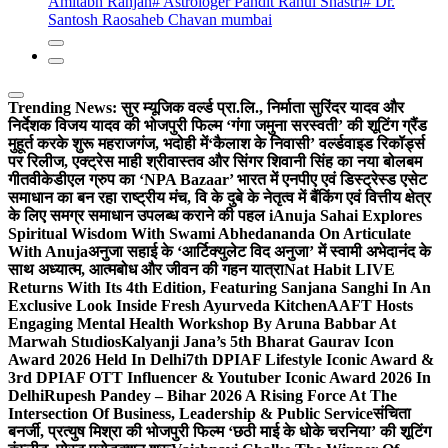
Amitabh Ranjan
# Astrologer Pandit Rahul Shastri
# Dr.
Santosh Raosaheb Chavan mumbai
Trending News:
सुर म्यूजिक वर्ल्ड प्रा.लि., निर्माता सुरिंदर यादव और
निर्देशक विजय यादव की भोजपुरी फिल्म ‘गंगा जमुना सरस्वती’ की शूटिंग ग्रैंड
मुहूर्त करके शुरू महराजगंज, भदोही में
‘कैलाश के निवासी’ वर्ल्डवाइड रिकॉर्ड्स
पर रिलीज, एक्ट्रेस माही श्रीवास्तव और सिंगर शिवानी सिंह का नया बोलबम
गीत
वीकेडीएल ग्रुप का ‘NPA Bazaar’ भारत में एनपीए एवं डिस्ट्रेस्ड एसेट
समाधान का बन रहा राष्ट्रीय मंच, वि के दुबे के नेतृत्व में बैंकिंग एवं वित्तीय क्षेत्र
के लिए समग्र समाधान उपलब्ध कराने की पहल i
Anuja Sahai Explores
Spiritual Wisdom With Swami Abhedananda On Articulate
With Anuja
अनुजा सहाई के ‘आर्टिक्युलेट विद अनुजा’ में स्वामी अभेदानंद के
साथ अध्यात्म, आत्मबोध और जीवन की गहन यात्रा
Nat Habit LIVE
Returns With Its 4th Edition, Featuring Sanjana Sanghi In An
Exclusive Look Inside Fresh Ayurveda Kitchen
AAFT Hosts
Engaging Mental Health Workshop By Aruna Babbar At
Marwah Studios
Kalyanji Jana’s 5th Bharat Gaurav Icon
Award 2026 Held In Delhi
7th DPIAF Lifestyle Iconic Award &
3rd DPIAF OTT Influencer & Youtuber Iconic Award 2026 In
Delhi
Rupesh Pandey – Bihar 2026 A Rising Force At The
Intersection Of Business, Leadership & Public Service
संचिता
बनर्जी, प्रत्युष मिश्रा की भोजपुरी फिल्म ‘छठी माई के धोके चरनिया’ की शूटिंग