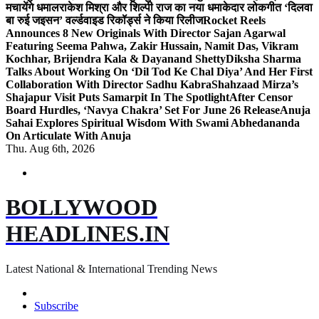
मचायेंगे धमाल
राकेश मिश्रा और शिल्पी राज का नया धमाकेदार लोकगीत ‘दिलवा
बा रुई जइसन’ वर्ल्डवाइड रिकॉर्ड्स ने किया रिलीज
Rocket Reels
Announces 8 New Originals With Director Sajan Agarwal
Featuring Seema Pahwa, Zakir Hussain, Namit Das, Vikram
Kochhar, Brijendra Kala & Dayanand Shetty
Diksha Sharma
Talks About Working On ‘Dil Tod Ke Chal Diya’ And Her First
Collaboration With Director Sadhu Kabra
Shahzaad Mirza’s
Shajapur Visit Puts Samarpit In The Spotlight
After Censor
Board Hurdles, ‘Navya Chakra’ Set For June 26 Release
Anuja
Sahai Explores Spiritual Wisdom With Swami Abhedananda
On Articulate With Anuja
Thu. Aug 6th, 2026
BOLLYWOOD
HEADLINES.IN
Latest National & International Trending News
Subscribe