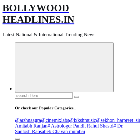
BOLLYWOOD
HEADLINES.IN
Latest National & International Trending News
Search
for:
Or check our Popular Categories...
@arshnaagra
@cinemixlabs
@lxkshmusic
@sekhon_harpreet_si
Amitabh Ranjan
# Astrologer Pandit Rahul Shastri
# Dr.
Santosh Raosaheb Chavan mumbai