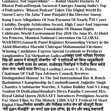
Guidance, Not Superstition” — Rahul Shastri Declares At
Bharat Podcast
Deepak Saraswat Emerges Among India’s Top
4 Podcasters; ‘Bharat Podcast’ Takes The Digital World By
Storm
‘Carry On Jatta’ Fame Punjabi Film Director Smeep
Kang Faces Allegations Of Non-Payment Of Nearly ₹10 Crore
Liability, Despite Arbitration Award, High Court And Supreme
Court Order
Progressive Foundation Of Human Rights
Celebrates World Environment Day 2026 On June 05, At Hotel
Sea Princess, Mumbai National Convention On GLOBAL
WARMING
Samarth Panel Registers Resounding Victory in the
Akhil Bharatiya Marathi Chitrapat Mahamandal Elections;
Winning Candidates Express Special Gratitude to Producer
Sanghamitra Tai Shripatrao Gaikwad
मशहूर पार्श्व गायिका प्रियंका
सिंह की आवाज में भोजपुरी लोकगीत ‘माँ’ ने श्रोताओं को किया भावुक
शिल्पी
राज और दामिनी यादव का धमाका, वर्ल्डवाइड रिकॉर्ड्स ने रिलीज किया बर्थडे
एंथम गाना ‘बर्थडे वाला दिन
Top Leading Lawyer V. K. Dubey,
Chairman Of Vkdl Npa Advisory Council, Receives
Distinguished Honour At The 2nd International Bar & Bench
Badminton Championship In London
Ramesh Joginder Singh
Chandra A Submarine Warrior, A Nation Builder And A Living
Symbol Of Dedication
Mumbai’s Divya Patadia Crowned Mrs.
Royal Global Queen 2026
AAFT Introduces Prestigious Awards
For Short Films At The Historic 128th AAFT Festival Of Short
Digital Films
निर्माता धरमवीर और निर्देशक मनोज सेन की भोजपुरी फिल्म
‘मेरी दुल्हन वीआईपी’ का फर्स्ट लुक हुआ लॉन्च, इंदु सेन और बबलू चक्रवर्ती