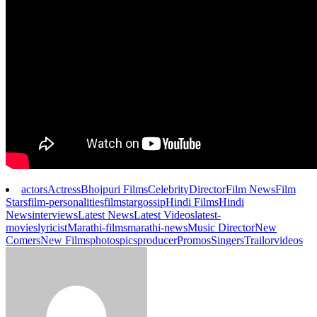
actors
Actress
Bhojpuri Films
Celebrity
Director
Film News
Film
Stars
film-personalities
filmstar
gossip
Hindi Films
Hindi
News
interviews
Latest News
Latest Videos
latest-
movies
lyricist
Marathi-films
marathi-news
Music Director
New
Comers
New Films
photos
pics
producer
Promos
Singers
Trailor
videos