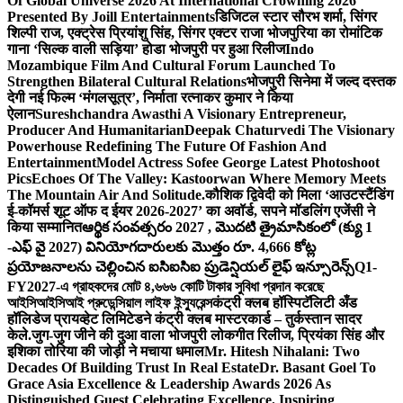
Of Global Universe 2026 At International Crowning 2026
Presented By Joill Entertainments
डिजिटल स्टार सौरभ शर्मा, सिंगर
शिल्पी राज, एक्ट्रेस प्रियांशु सिंह, सिंगर एक्टर राजा भोजपुरिया का रोमांटिक
गाना ‘सिल्क वाली सड़िया’ होडा भोजपुरी पर हुआ रिलीज
Indo
Mozambique Film And Cultural Forum Launched To
Strengthen Bilateral Cultural Relations
भोजपुरी सिनेमा में जल्द दस्तक
देगी नई फिल्म ‘मंगलसूत्र’, निर्माता रत्नाकर कुमार ने किया
ऐलान
Sureshchandra Awasthi A Visionary Entrepreneur,
Producer And Humanitarian
Deepak Chaturvedi The Visionary
Powerhouse Redefining The Future Of Fashion And
Entertainment
Model Actress Sofee George Latest Photoshoot
Pics
Echoes Of The Valley: Kastoorwan Where Memory Meets
The Mountain Air And Solitude.
कौशिक द्विवेदी को मिला ‘आउटस्टैंडिंग
ई-कॉमर्स शूट ऑफ द ईयर 2026-2027’ का अवॉर्ड, सपने मॉडलिंग एजेंसी ने
किया सम्मानित
ఆర్థిక సంవత్సరం 2027 , మొదటి త్రైమాసికంలో (క్యు 1
-ఎఫ్ వై 2027) వినియోగదారులకు మొత్తం రూ. 4,666 కోట్ల
ప్రయోజనాలను చెల్లించిన ఐసిఐసిఐ ప్రుడెన్షియల్ లైఫ్ ఇన్సూరెన్స్
Q1-
FY2027-এ গ্রাহকদের মোট ৪,৬৬৬ কোটি টাকার সুবিধা প্রদান করেছে
আইসিআইসিআই প্রুডেন্সিয়াল লাইফ ইন্স্যুরেন্স
कंट्री क्लब हॉस्पिटॅलिटी अँड
हॉलिडेज प्रायव्हेट लिमिटेडने कंट्री क्लब मास्टरकार्ड – तुर्कस्तान सादर
केले.
जुग-जुग जीने की दुआ वाला भोजपुरी लोकगीत रिलीज, प्रियंका सिंह और
इशिका तोरिया की जोड़ी ने मचाया धमाल
Mr. Hitesh Nihalani: Two
Decades Of Building Trust In Real Estate
Dr. Basant Goel To
Grace Asia Excellence & Leadership Awards 2026 As
Distinguished Guest Celebrating Excellence. Inspiring