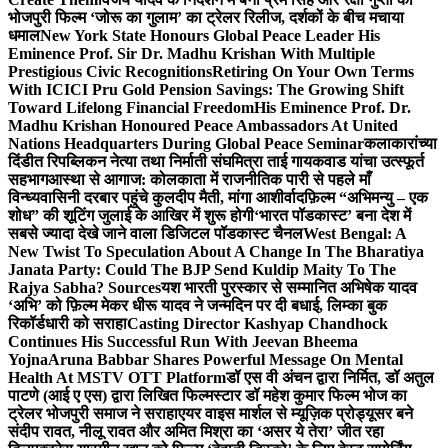
भोजपुरी फिल्म ‘जोरू का गुलाम’ का ट्रेलर रिलीज, दर्शकों के बीच मचाया
धमाल
New York State Honours Global Peace Leader His
Eminence Prof. Sir Dr. Madhu Krishan With Multiple
Prestigious Civic Recognitions
Retiring On Your Own Terms
With ICICI Pru Gold Pension Savings: The Growing Shift
Toward Lifelong Financial Freedom
His Eminence Prof. Dr.
Madhu Krishan Honoured Peace Ambassadors At United
Nations Headquarters During Global Peace Seminar
कलाकारांच्या
दिंडीत रिपब्लिकन नेत्या तथा निर्माती संघमित्रा ताई गायकवाड यांचा उत्स्फूर्त
सहभाग
आस्था से आगाज: कोलकाता में राजनीतिक पारी से पहले माँ
विन्ध्यवासिनी दरबार पहुंचे कुलदीप मैती, मांगा आशीर्वाद
फ़िल्म “अभिमन्यु – एक
शोध” की शूटिंग जुलाई के आखिर में शुरू होगी
‘भारत पॉडकास्ट’ बना देश में
सबसे ज्यादा देखे जाने वाला डिजिटल पॉडकास्ट चैनल
West Bengal: A
New Twist To Speculation About A Change In The Bharatiya
Janata Party: Could The BJP Send Kuldip Maity To The
Rajya Sabha? Sources
यश भारती पुरस्कार से सम्मानित अभिषेक यादव
‘अभि’ को फ़िल्म मेकर धीरू यादव ने जन्मदिन पर दी बधाई, लिम्का बुक
रिकॉर्डधारी को सराहा
Casting Director Kashyap Chandhock
Continues His Successful Run With Jeevan Bheema
Yojna
Aruna Babbar Shares Powerful Message On Mental
Health At MSTV OTT Platform
डॉ एस वी अंचन द्वारा निर्मित, डॉ अतुल
पाटणे (आई ए एस) द्वारा लिखित फिल्मस्टार डॉ महेश कुमार फिल्म भोज का
ट्रेलर भोजपुरी समाज ने सराहा
एयर वाइस मार्शल से म्यूज़िक प्रोड्यूसर बने
संदीप रावत, नीलू रावत और अमित मिश्रा का ‘असर ये तेरा’ जीत रहा