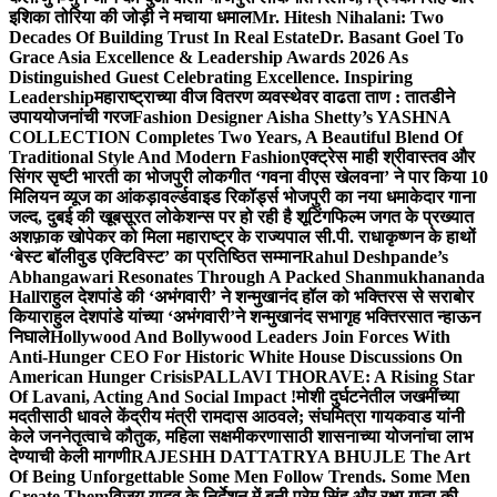
इशिका तोरिया की जोड़ी ने मचाया धमाल
Mr. Hitesh Nihalani: Two
Decades Of Building Trust In Real Estate
Dr. Basant Goel To
Grace Asia Excellence & Leadership Awards 2026 As
Distinguished Guest Celebrating Excellence. Inspiring
Leadership
महाराष्ट्राच्या वीज वितरण व्यवस्थेवर वाढता ताण : तातडीने
उपाययोजनांची गरज
Fashion Designer Aisha Shetty’s YASHNA
COLLECTION Completes Two Years, A Beautiful Blend Of
Traditional Style And Modern Fashion
एक्ट्रेस माही श्रीवास्तव और
सिंगर सृष्टी भारती का भोजपुरी लोकगीत ‘गवना वीएस खेलवना’ ने पार किया 10
मिलियन व्यूज का आंकड़ा
वर्ल्डवाइड रिकॉर्ड्स भोजपुरी का नया धमाकेदार गाना
जल्द, दुबई की खूबसूरत लोकेशन्स पर हो रही है शूटिंग
फिल्म जगत के प्रख्यात
अशफ़ाक खोपेकर को मिला महाराष्ट्र के राज्यपाल सी.पी. राधाकृष्णन के हाथों
‘बेस्ट बॉलीवुड एक्टिविस्ट’ का प्रतिष्ठित सम्मान
Rahul Deshpande’s
Abhangawari Resonates Through A Packed Shanmukhananda
Hall
राहुल देशपांडे की ‘अभंगवारी’ ने शन्मुखानंद हॉल को भक्तिरस से सराबोर
किया
राहुल देशपांडे यांच्या ‘अभंगवारी’ने शन्मुखानंद सभागृह भक्तिरसात न्हाऊन
निघाले
Hollywood And Bollywood Leaders Join Forces With
Anti-Hunger CEO For Historic White House Discussions On
American Hunger Crisis
PALLAVI THORAVE: A Rising Star
Of Lavani, Acting And Social Impact !
मोशी दुर्घटनेतील जखमींच्या
मदतीसाठी धावले केंद्रीय मंत्री रामदास आठवले; संघमित्रा गायकवाड यांनी
केले जननेतृत्वाचे कौतुक, महिला सक्षमीकरणासाठी शासनाच्या योजनांचा लाभ
देण्याची केली मागणी
RAJESHH DATTATRYA BHUJLE The Art
Of Being Unforgettable Some Men Follow Trends. Some Men
Create Them
विजय यादव के निर्देशन में बनी प्रेम सिंह और रक्षा गुप्ता की