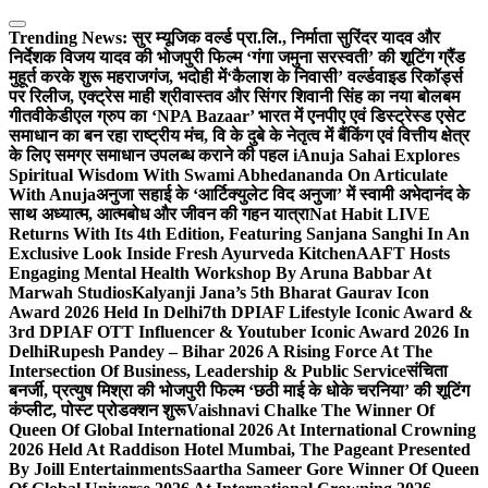
Skip
to
Trending News:
सुर म्यूजिक वर्ल्ड प्रा.लि., निर्माता सुरिंदर यादव और
content
निर्देशक विजय यादव की भोजपुरी फिल्म ‘गंगा जमुना सरस्वती’ की शूटिंग ग्रैंड
मुहूर्त करके शुरू महराजगंज, भदोही में
‘कैलाश के निवासी’ वर्ल्डवाइड रिकॉर्ड्स
पर रिलीज, एक्ट्रेस माही श्रीवास्तव और सिंगर शिवानी सिंह का नया बोलबम
गीत
वीकेडीएल ग्रुप का ‘NPA Bazaar’ भारत में एनपीए एवं डिस्ट्रेस्ड एसेट
समाधान का बन रहा राष्ट्रीय मंच, वि के दुबे के नेतृत्व में बैंकिंग एवं वित्तीय क्षेत्र
के लिए समग्र समाधान उपलब्ध कराने की पहल i
Anuja Sahai Explores
Spiritual Wisdom With Swami Abhedananda On Articulate
With Anuja
अनुजा सहाई के ‘आर्टिक्युलेट विद अनुजा’ में स्वामी अभेदानंद के
साथ अध्यात्म, आत्मबोध और जीवन की गहन यात्रा
Nat Habit LIVE
Returns With Its 4th Edition, Featuring Sanjana Sanghi In An
Exclusive Look Inside Fresh Ayurveda Kitchen
AAFT Hosts
Engaging Mental Health Workshop By Aruna Babbar At
Marwah Studios
Kalyanji Jana’s 5th Bharat Gaurav Icon
Award 2026 Held In Delhi
7th DPIAF Lifestyle Iconic Award &
3rd DPIAF OTT Influencer & Youtuber Iconic Award 2026 In
Delhi
Rupesh Pandey – Bihar 2026 A Rising Force At The
Intersection Of Business, Leadership & Public Service
संचिता
बनर्जी, प्रत्युष मिश्रा की भोजपुरी फिल्म ‘छठी माई के धोके चरनिया’ की शूटिंग
कंप्लीट, पोस्ट प्रोडक्शन शुरू
Vaishnavi Chalke The Winner Of
Queen Of Global International 2026 At International Crowning
2026 Held At Raddison Hotel Mumbai, The Pageant Presented
By Joill Entertainments
Saartha Sameer Gore Winner Of Queen