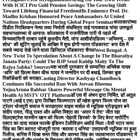
With ICICI Pru Gold Pension Savings: The Growing Shift
Toward Lifelong Financial Freedom
His Eminence Prof. Dr.
Madhu Krishan Honoured Peace Ambassadors At United
Nations Headquarters During Global Peace Seminar
कलाकारांच्या
दिंडीत रिपब्लिकन नेत्या तथा निर्माती संघमित्रा ताई गायकवाड यांचा उत्स्फूर्त
सहभाग
आस्था से आगाज: कोलकाता में राजनीतिक पारी से पहले माँ
विन्ध्यवासिनी दरबार पहुंचे कुलदीप मैती, मांगा आशीर्वाद
फ़िल्म “अभिमन्यु – एक
शोध” की शूटिंग जुलाई के आखिर में शुरू होगी
‘भारत पॉडकास्ट’ बना देश में
सबसे ज्यादा देखे जाने वाला डिजिटल पॉडकास्ट चैनल
West Bengal: A
New Twist To Speculation About A Change In The Bharatiya
Janata Party: Could The BJP Send Kuldip Maity To The
Rajya Sabha? Sources
यश भारती पुरस्कार से सम्मानित अभिषेक यादव
‘अभि’ को फ़िल्म मेकर धीरू यादव ने जन्मदिन पर दी बधाई, लिम्का बुक
रिकॉर्डधारी को सराहा
Casting Director Kashyap Chandhock
Continues His Successful Run With Jeevan Bheema
Yojna
Aruna Babbar Shares Powerful Message On Mental
Health At MSTV OTT Platform
डॉ एस वी अंचन द्वारा निर्मित, डॉ अतुल
पाटणे (आई ए एस) द्वारा लिखित फिल्मस्टार डॉ महेश कुमार फिल्म भोज का
ट्रेलर भोजपुरी समाज ने सराहा
एयर वाइस मार्शल से म्यूज़िक प्रोड्यूसर बने
संदीप रावत, नीलू रावत और अमित मिश्रा का ‘असर ये तेरा’ जीत रहा
दिल
एक्ट्रेस यास्मीन खान को फिल्म ‘देहाती डिस्को’ के लिए बेस्ट सपोर्टिंग
एक्टर का दादा साहब फाल्के इंडियन टेलीविज़न अवॉर्ड मिला।
देसी स्टार समर
सिंह का बिग ब्लास्ट भोजपुरी गाना ‘बदरवा ए धनिया’ एसएफसी म्यूजिक पर हुआ
रिलीज, बारिश में दिखा समर सिंह और आस्था सिंह का जलवा
भारत पॉडकास्ट में