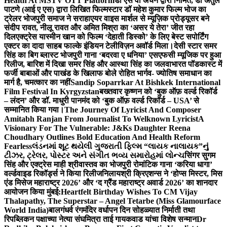
Health At MSTV OTT Platform
डॉ एस वी अंचन द्वारा निर्मित, डॉ अतुल
पाटणे (आई ए एस) द्वारा लिखित फिल्मस्टार डॉ महेश कुमार फिल्म भोज का
ट्रेलर भोजपुरी समाज ने सराहा
एयर वाइस मार्शल से म्यूज़िक प्रोड्यूसर बने
संदीप रावत, नीलू रावत और अमित मिश्रा का ‘असर ये तेरा’ जीत रहा
दिल
एक्ट्रेस यास्मीन खान को फिल्म ‘देहाती डिस्को’ के लिए बेस्ट सपोर्टिंग
एक्टर का दादा साहब फाल्के इंडियन टेलीविज़न अवॉर्ड मिला।
देसी स्टार समर
सिंह का बिग ब्लास्ट भोजपुरी गाना ‘बदरवा ए धनिया’ एसएफसी म्यूजिक पर हुआ
रिलीज, बारिश में दिखा समर सिंह और आस्था सिंह का जलवा
भारत पॉडकास्ट में
फर्जी बाबाओं और पाखंड के खिलाफ बोले रोहित भार्गव- ज्योतिष समाधान का
मार्ग है, चमत्कार का नहीं
Sandip Soparrkar At Bishkek International
Film Festival In Kyrgyzstan
बख्तवार कृष्णन को ‘बुक ऑफ़ वर्ल्ड रिकॉर्ड
– लंदन’ और डॉ. माधुरी पानमंद को ‘बुक ऑफ़ वर्ल्ड रिकॉर्ड – USA’ से
सम्मानित किया गया।
The Journey Of Lyricist And Composer
Amitabh Ranjan From Journalist To Welknown Lyricist
A
Visionary For The Vulnerable: J&Ks Daughter Reena
Choudhary Outlines Bold Education And Health Reform
Fearless
લંડનમાં શૂટ થયેલી ગુજરાતી ફિલ્મ “લાયક નાલાયક”નું
ટીઝર, ટ્રેલર, પોસ્ટર અને સંગીત ભવ્ય સમારોહમાં લોન્ચ
सिंगर सुगम
सिंह और एक्ट्रेस माही श्रीवास्तव का भोजपुरी रोमांटिक गाना ‘करिया धागा’
वर्ल्डवाइड रिकॉर्ड्स ने किया रिलीज
निलायश्री क्रिएशन्स ने ‘होप्स मिस्टर, मिस
एंड मिसेज महाराष्ट्र 2026’ और ‘द ग्रैंड महाराष्ट्र अवार्ड 2026’ का शानदार
आयोजन किया मुंबई:
Heartfelt Birthday Wishes To CM Vijay
Thalapathy, The Superstar – Angel Tetarbe (Miss Glamourface
World India)
बालगंधर्व रंगमंदिर वर्धापन दिन सोहळ्यात निर्माती तथा
रिपब्लिकन पक्षाच्या नेत्या संघमित्रा ताई गायकवाड यांचा विशेष सन्मान
Dr