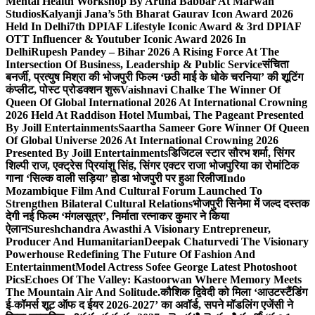
Mental Health Workshop By Aruna Babbar At Marwah
Studios
Kalyanji Jana’s 5th Bharat Gaurav Icon Award 2026
Held In Delhi
7th DPIAF Lifestyle Iconic Award & 3rd DPIAF
OTT Influencer & Youtuber Iconic Award 2026 In
Delhi
Rupesh Pandey – Bihar 2026 A Rising Force At The
Intersection Of Business, Leadership & Public Service
संचिता
बनर्जी, प्रत्युष मिश्रा की भोजपुरी फिल्म ‘छठी माई के धोके चरनिया’ की शूटिंग
कंप्लीट, पोस्ट प्रोडक्शन शुरू
Vaishnavi Chalke The Winner Of
Queen Of Global International 2026 At International Crowning
2026 Held At Raddison Hotel Mumbai, The Pageant Presented
By Joill Entertainments
Saartha Sameer Gore Winner Of Queen
Of Global Universe 2026 At International Crowning 2026
Presented By Joill Entertainments
डिजिटल स्टार सौरभ शर्मा, सिंगर
शिल्पी राज, एक्ट्रेस प्रियांशु सिंह, सिंगर एक्टर राजा भोजपुरिया का रोमांटिक
गाना ‘सिल्क वाली सड़िया’ होडा भोजपुरी पर हुआ रिलीज
Indo
Mozambique Film And Cultural Forum Launched To
Strengthen Bilateral Cultural Relations
भोजपुरी सिनेमा में जल्द दस्तक
देगी नई फिल्म ‘मंगलसूत्र’, निर्माता रत्नाकर कुमार ने किया
ऐलान
Sureshchandra Awasthi A Visionary Entrepreneur,
Producer And Humanitarian
Deepak Chaturvedi The Visionary
Powerhouse Redefining The Future Of Fashion And
Entertainment
Model Actress Sofee George Latest Photoshoot
Pics
Echoes Of The Valley: Kastoorwan Where Memory Meets
The Mountain Air And Solitude.
कौशिक द्विवेदी को मिला ‘आउटस्टैंडिंग
ई-कॉमर्स शूट ऑफ द ईयर 2026-2027’ का अवॉर्ड, सपने मॉडलिंग एजेंसी ने