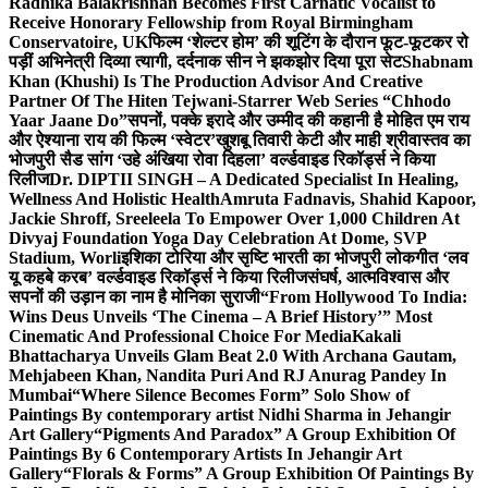
Radhika Balakrishnan Becomes First Carnatic Vocalist to
Receive Honorary Fellowship from Royal Birmingham
Conservatoire, UK
फिल्म ‘शेल्टर होम’ की शूटिंग के दौरान फूट-फूटकर रो
पड़ीं अभिनेत्री दिव्या त्यागी, दर्दनाक सीन ने झकझोर दिया पूरा सेट
Shabnam
Khan (Khushi) Is The Production Advisor And Creative
Partner Of The Hiten Tejwani-Starrer Web Series “Chhodo
Yaar Jaane Do”
सपनों, पक्के इरादे और उम्मीद की कहानी है मोहित एम राय
और ऐश्याना राय की फिल्म ‘स्वेटर’
खुशबू तिवारी केटी और माही श्रीवास्तव का
भोजपुरी सैड सांग ‘उहे अंखिया रोवा दिहला’ वर्ल्डवाइड रिकॉर्ड्स ने किया
रिलीज
Dr. DIPTII SINGH – A Dedicated Specialist In Healing,
Wellness And Holistic Health
Amruta Fadnavis, Shahid Kapoor,
Jackie Shroff, Sreeleela To Empower Over 1,000 Children At
Divyaj Foundation Yoga Day Celebration At Dome, SVP
Stadium, Worli
इशिका टोरिया और सृष्टि भारती का भोजपुरी लोकगीत ‘लव
यू कहबे करब’ वर्ल्डवाइड रिकॉर्ड्स ने किया रिलीज
संघर्ष, आत्मविश्वास और
सपनों की उड़ान का नाम है मोनिका सुराजी
“From Hollywood To India:
Wins Deus Unveils ‘The Cinema – A Brief History’” Most
Cinematic And Professional Choice For Media
Kakali
Bhattacharya Unveils Glam Beat 2.0 With Archana Gautam,
Mehjabeen Khan, Nandita Puri And RJ Anurag Pandey In
Mumbai
“Where Silence Becomes Form” Solo Show of
Paintings By contemporary artist Nidhi Sharma in Jehangir
Art Gallery
“Pigments And Paradox” A Group Exhibition Of
Paintings By 6 Contemporary Artists In Jehangir Art
Gallery
“Florals & Forms” A Group Exhibition Of Paintings By