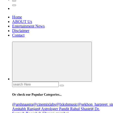
Home
ABOUT Us
Entertainment News
Disclaimer
Contact
Search
for:
Or check our Popular Categories...
@arshnaagra
@cinemixlabs
@lxkshmusic
@sekhon_harpreet_si
Amitabh Ranjan
# Astrologer Pandit Rahul Shastri
# Dr.