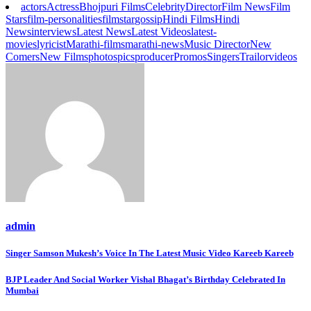
actors
Actress
Bhojpuri Films
Celebrity
Director
Film News
Film
Stars
film-personalities
filmstar
gossip
Hindi Films
Hindi
News
interviews
Latest News
Latest Videos
latest-
movies
lyricist
Marathi-films
marathi-news
Music Director
New
Comers
New Films
photos
pics
producer
Promos
Singers
Trailor
videos
admin
Post
Singer Samson Mukesh’s Voice In The Latest Music Video Kareeb Kareeb
navigation
BJP Leader And Social Worker Vishal Bhagat’s Birthday Celebrated In
Mumbai