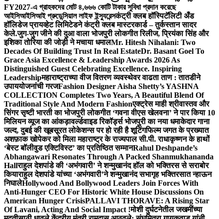
FY2027-এ গ্রাহকদের মোট ৪,৬৬৬ কোটি টাকার সুবিধা প্রদান করেছে
আইসিআইসিআই প্রুডেন্সিয়াল লাইফ ইন্স্যুরেন্স
कंट्री क्लब हॉस्पिटॅलिटी अँड
हॉलिडेज प्रायव्हेट लिमिटेडने कंट्री क्लब मास्टरकार्ड – तुर्कस्तान सादर
केले.
जुग-जुग जीने की दुआ वाला भोजपुरी लोकगीत रिलीज, प्रियंका सिंह और
इशिका तोरिया की जोड़ी ने मचाया धमाल
Mr. Hitesh Nihalani: Two
Decades Of Building Trust In Real Estate
Dr. Basant Goel To
Grace Asia Excellence & Leadership Awards 2026 As
Distinguished Guest Celebrating Excellence. Inspiring
Leadership
महाराष्ट्राच्या वीज वितरण व्यवस्थेवर वाढता ताण : तातडीने
उपाययोजनांची गरज
Fashion Designer Aisha Shetty’s YASHNA
COLLECTION Completes Two Years, A Beautiful Blend Of
Traditional Style And Modern Fashion
एक्ट्रेस माही श्रीवास्तव और
सिंगर सृष्टी भारती का भोजपुरी लोकगीत ‘गवना वीएस खेलवना’ ने पार किया 10
मिलियन व्यूज का आंकड़ा
वर्ल्डवाइड रिकॉर्ड्स भोजपुरी का नया धमाकेदार गाना
जल्द, दुबई की खूबसूरत लोकेशन्स पर हो रही है शूटिंग
फिल्म जगत के प्रख्यात
अशफ़ाक खोपेकर को मिला महाराष्ट्र के राज्यपाल सी.पी. राधाकृष्णन के हाथों
‘बेस्ट बॉलीवुड एक्टिविस्ट’ का प्रतिष्ठित सम्मान
Rahul Deshpande’s
Abhangawari Resonates Through A Packed Shanmukhananda
Hall
राहुल देशपांडे की ‘अभंगवारी’ ने शन्मुखानंद हॉल को भक्तिरस से सराबोर
किया
राहुल देशपांडे यांच्या ‘अभंगवारी’ने शन्मुखानंद सभागृह भक्तिरसात न्हाऊन
निघाले
Hollywood And Bollywood Leaders Join Forces With
Anti-Hunger CEO For Historic White House Discussions On
American Hunger Crisis
PALLAVI THORAVE: A Rising Star
Of Lavani, Acting And Social Impact !
मोशी दुर्घटनेतील जखमींच्या
मदतीसाठी धावले केंद्रीय मंत्री रामदास आठवले; संघमित्रा गायकवाड यांनी