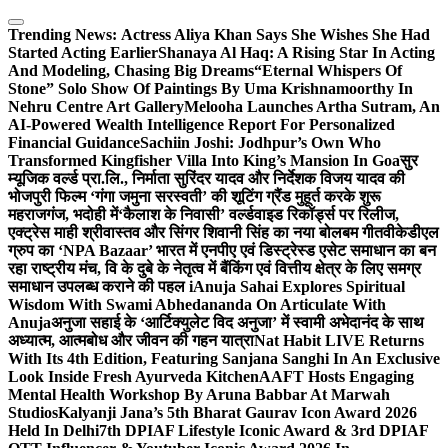
Skip
to
Trending News:
Actress Aliya Khan Says She Wishes She Had
content
Started Acting Earlier
Shanaya Al Haq: A Rising Star In Acting
And Modeling, Chasing Big Dreams
“Eternal Whispers Of
Stone” Solo Show Of Paintings By Uma Krishnamoorthy In
Nehru Centre Art Gallery
Melooha Launches Artha Sutram, An
AI-Powered Wealth Intelligence Report For Personalized
Financial Guidance
Sachiin Joshi: Jodhpur’s Own Who
Transformed Kingfisher Villa Into King’s Mansion In Goa
सुर
म्यूजिक वर्ल्ड प्रा.लि., निर्माता सुरिंदर यादव और निर्देशक विजय यादव की
भोजपुरी फिल्म ‘गंगा जमुना सरस्वती’ की शूटिंग ग्रैंड मुहूर्त करके शुरू
महराजगंज, भदोही में
‘कैलाश के निवासी’ वर्ल्डवाइड रिकॉर्ड्स पर रिलीज,
एक्ट्रेस माही श्रीवास्तव और सिंगर शिवानी सिंह का नया बोलबम गीत
वीकेडीएल
ग्रुप का ‘NPA Bazaar’ भारत में एनपीए एवं डिस्ट्रेस्ड एसेट समाधान का बन
रहा राष्ट्रीय मंच, वि के दुबे के नेतृत्व में बैंकिंग एवं वित्तीय क्षेत्र के लिए समग्र
समाधान उपलब्ध कराने की पहल i
Anuja Sahai Explores Spiritual
Wisdom With Swami Abhedananda On Articulate With
Anuja
अनुजा सहाई के ‘आर्टिक्युलेट विद अनुजा’ में स्वामी अभेदानंद के साथ
अध्यात्म, आत्मबोध और जीवन की गहन यात्रा
Nat Habit LIVE Returns
With Its 4th Edition, Featuring Sanjana Sanghi In An Exclusive
Look Inside Fresh Ayurveda Kitchen
AAFT Hosts Engaging
Mental Health Workshop By Aruna Babbar At Marwah
Studios
Kalyanji Jana’s 5th Bharat Gaurav Icon Award 2026
Held In Delhi
7th DPIAF Lifestyle Iconic Award & 3rd DPIAF