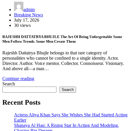
admin
Breaking News
July 17, 2026
30 views
RAJESHH DATTATRYA BHUJLE The Art Of Being Unforgettable Some
Men Follow Trends. Some Men Create Them
Rajeshh Dattatrya Bhujle belongs to that rare category of
personalities who cannot be confined to a single identity. Actor.
Director. Author. Voice mentor. Collector. Connoisseur. Visionary.
And above all—a man…
Continue reading
Search
Search
Recent Posts
Actress Aliya Khan Says She Wishes She Had Started Acting
Earlier
Shanaya Al Haq: A Rising Star In Acting And Modeling,
Chasing Big Dreams