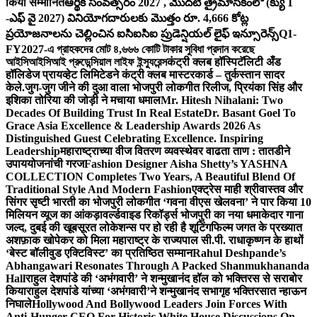
किया सम्मानित
ఆర్థిక సంవత్సరం 2027 , మొదటి త్రైమాసికంలో (క్యు 1
-ఎఫ్ వై 2027) వినియోగదారులకు మొత్తం రూ. 4,666 కోట్ల
ప్రయోజనాలను చెల్లించిన ఐసిఐసిఐ ప్రుడెన్షియల్ లైఫ్ ఇన్సూరెన్స్
Q1-
FY2027-এ গ্রাহকদের মোট ৪,৬৬৬ কোটি টাকার সুবিধা প্রদান করেছে
আইসিআইসিআই প্রুডেন্সিয়াল লাইফ ইন্স্যুরেন্স
कंट्री क्लब हॉस्पिटॅलिटी अँड
हॉलिडेज प्रायव्हेट लिमिटेडने कंट्री क्लब मास्टरकार्ड – तुर्कस्तान सादर
केले.
जुग-जुग जीने की दुआ वाला भोजपुरी लोकगीत रिलीज, प्रियंका सिंह और
इशिका तोरिया की जोड़ी ने मचाया धमाल
Mr. Hitesh Nihalani: Two
Decades Of Building Trust In Real Estate
Dr. Basant Goel To
Grace Asia Excellence & Leadership Awards 2026 As
Distinguished Guest Celebrating Excellence. Inspiring
Leadership
महाराष्ट्राच्या वीज वितरण व्यवस्थेवर वाढता ताण : तातडीने
उपाययोजनांची गरज
Fashion Designer Aisha Shetty’s YASHNA
COLLECTION Completes Two Years, A Beautiful Blend Of
Traditional Style And Modern Fashion
एक्ट्रेस माही श्रीवास्तव और
सिंगर सृष्टी भारती का भोजपुरी लोकगीत ‘गवना वीएस खेलवना’ ने पार किया 10
मिलियन व्यूज का आंकड़ा
वर्ल्डवाइड रिकॉर्ड्स भोजपुरी का नया धमाकेदार गाना
जल्द, दुबई की खूबसूरत लोकेशन्स पर हो रही है शूटिंग
फिल्म जगत के प्रख्यात
अशफ़ाक खोपेकर को मिला महाराष्ट्र के राज्यपाल सी.पी. राधाकृष्णन के हाथों
‘बेस्ट बॉलीवुड एक्टिविस्ट’ का प्रतिष्ठित सम्मान
Rahul Deshpande’s
Abhangawari Resonates Through A Packed Shanmukhananda
Hall
राहुल देशपांडे की ‘अभंगवारी’ ने शन्मुखानंद हॉल को भक्तिरस से सराबोर
किया
राहुल देशपांडे यांच्या ‘अभंगवारी’ने शन्मुखानंद सभागृह भक्तिरसात न्हाऊन
निघाले
Hollywood And Bollywood Leaders Join Forces With
Anti-Hunger CEO For Historic White House Discussions On