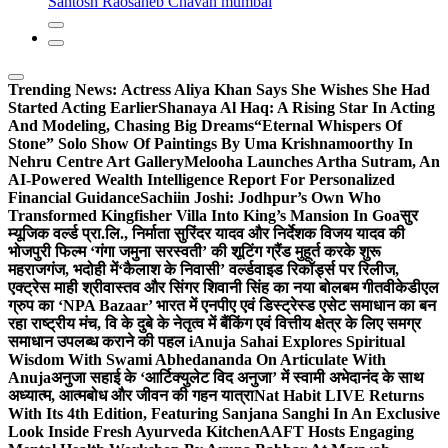
Santosh Raosaheb Chavan mumbai
Trending News:
Actress Aliya Khan Says She Wishes She Had
Started Acting Earlier
Shanaya Al Haq: A Rising Star In Acting
And Modeling, Chasing Big Dreams
“Eternal Whispers Of
Stone” Solo Show Of Paintings By Uma Krishnamoorthy In
Nehru Centre Art Gallery
Melooha Launches Artha Sutram, An
AI-Powered Wealth Intelligence Report For Personalized
Financial Guidance
Sachiin Joshi: Jodhpur’s Own Who
Transformed Kingfisher Villa Into King’s Mansion In Goa
सुर
म्यूजिक वर्ल्ड प्रा.लि., निर्माता सुरिंदर यादव और निर्देशक विजय यादव की
भोजपुरी फिल्म ‘गंगा जमुना सरस्वती’ की शूटिंग ग्रैंड मुहूर्त करके शुरू
महराजगंज, भदोही में
‘कैलाश के निवासी’ वर्ल्डवाइड रिकॉर्ड्स पर रिलीज,
एक्ट्रेस माही श्रीवास्तव और सिंगर शिवानी सिंह का नया बोलबम गीत
वीकेडीएल
ग्रुप का ‘NPA Bazaar’ भारत में एनपीए एवं डिस्ट्रेस्ड एसेट समाधान का बन
रहा राष्ट्रीय मंच, वि के दुबे के नेतृत्व में बैंकिंग एवं वित्तीय क्षेत्र के लिए समग्र
समाधान उपलब्ध कराने की पहल i
Anuja Sahai Explores Spiritual
Wisdom With Swami Abhedananda On Articulate With
Anuja
अनुजा सहाई के ‘आर्टिक्युलेट विद अनुजा’ में स्वामी अभेदानंद के साथ
अध्यात्म, आत्मबोध और जीवन की गहन यात्रा
Nat Habit LIVE Returns
With Its 4th Edition, Featuring Sanjana Sanghi In An Exclusive
Look Inside Fresh Ayurveda Kitchen
AAFT Hosts Engaging