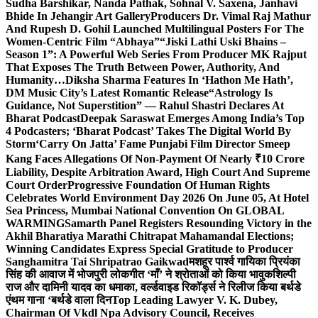
Sudha Barshikar, Nanda Pathak, Sohnal V. Saxena, Janhavi
Bhide In Jehangir Art Gallery
Producers Dr. Vimal Raj Mathur
And Rupesh D. Gohil Launched Multilingual Posters For The
Women-Centric Film “Abhaya”
“Jiski Lathi Uski Bhains –
Season 1”: A Powerful Web Series From Producer MK Rajput
That Exposes The Truth Between Power, Authority, And
Humanity…
Diksha Sharma Features In ‘Hathon Me Hath’,
DM Music City’s Latest Romantic Release
“Astrology Is
Guidance, Not Superstition” — Rahul Shastri Declares At
Bharat Podcast
Deepak Saraswat Emerges Among India’s Top
4 Podcasters; ‘Bharat Podcast’ Takes The Digital World By
Storm
‘Carry On Jatta’ Fame Punjabi Film Director Smeep
Kang Faces Allegations Of Non-Payment Of Nearly ₹10 Crore
Liability, Despite Arbitration Award, High Court And Supreme
Court Order
Progressive Foundation Of Human Rights
Celebrates World Environment Day 2026 On June 05, At Hotel
Sea Princess, Mumbai National Convention On GLOBAL
WARMING
Samarth Panel Registers Resounding Victory in the
Akhil Bharatiya Marathi Chitrapat Mahamandal Elections;
Winning Candidates Express Special Gratitude to Producer
Sanghamitra Tai Shripatrao Gaikwad
मशहूर पार्श्व गायिका प्रियंका
सिंह की आवाज में भोजपुरी लोकगीत ‘माँ’ ने श्रोताओं को किया भावुक
शिल्पी
राज और दामिनी यादव का धमाका, वर्ल्डवाइड रिकॉर्ड्स ने रिलीज किया बर्थडे
एंथम गाना ‘बर्थडे वाला दिन
Top Leading Lawyer V. K. Dubey,
Chairman Of Vkdl Npa Advisory Council, Receives