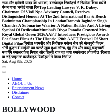
राज और दामिनी यादव का धमाका, वर्ल्डवाइड रिकॉर्ड्स ने रिलीज किया बर्थडे
एंथम गाना ‘बर्थडे वाला दिन
Top Leading Lawyer V. K. Dubey,
Chairman Of Vkdl Npa Advisory Council, Receives
Distinguished Honour At The 2nd International Bar & Bench
Badminton Championship In London
Ramesh Joginder Singh
Chandra A Submarine Warrior, A Nation Builder And A Living
Symbol Of Dedication
Mumbai’s Divya Patadia Crowned Mrs.
Royal Global Queen 2026
AAFT Introduces Prestigious Awards
For Short Films At The Historic 128th AAFT Festival Of Short
Digital Films
निर्माता धरमवीर और निर्देशक मनोज सेन की भोजपुरी फिल्म
‘मेरी दुल्हन वीआईपी’ का फर्स्ट लुक हुआ लॉन्च, इंदु सेन और बबलू चक्रवर्ती
मचायेंगे धमाल
राकेश मिश्रा और शिल्पी राज का नया धमाकेदार लोकगीत ‘दिलवा
बा रुई जइसन’ वर्ल्डवाइड रिकॉर्ड्स ने किया रिलीज
Sat. Aug 8th, 2026
Home
ABOUT Us
Entertainment News
Disclaimer
Contact
BOLLYWOOD