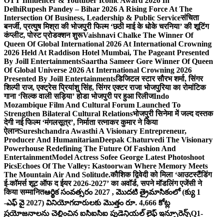
OTT Influencer & Youtuber Iconic Award 2026 In
Delhi
Rupesh Pandey – Bihar 2026 A Rising Force At The
Intersection Of Business, Leadership & Public Service
संचिता
बनर्जी, प्रत्युष मिश्रा की भोजपुरी फिल्म ‘छठी माई के धोके चरनिया’ की शूटिंग
कंप्लीट, पोस्ट प्रोडक्शन शुरू
Vaishnavi Chalke The Winner Of
Queen Of Global International 2026 At International Crowning
2026 Held At Raddison Hotel Mumbai, The Pageant Presented
By Joill Entertainments
Saartha Sameer Gore Winner Of Queen
Of Global Universe 2026 At International Crowning 2026
Presented By Joill Entertainments
डिजिटल स्टार सौरभ शर्मा, सिंगर
शिल्पी राज, एक्ट्रेस प्रियांशु सिंह, सिंगर एक्टर राजा भोजपुरिया का रोमांटिक
गाना ‘सिल्क वाली सड़िया’ होडा भोजपुरी पर हुआ रिलीज
Indo
Mozambique Film And Cultural Forum Launched To
Strengthen Bilateral Cultural Relations
भोजपुरी सिनेमा में जल्द दस्तक
देगी नई फिल्म ‘मंगलसूत्र’, निर्माता रत्नाकर कुमार ने किया
ऐलान
Sureshchandra Awasthi A Visionary Entrepreneur,
Producer And Humanitarian
Deepak Chaturvedi The Visionary
Powerhouse Redefining The Future Of Fashion And
Entertainment
Model Actress Sofee George Latest Photoshoot
Pics
Echoes Of The Valley: Kastoorwan Where Memory Meets
The Mountain Air And Solitude.
कौशिक द्विवेदी को मिला ‘आउटस्टैंडिंग
ई-कॉमर्स शूट ऑफ द ईयर 2026-2027’ का अवॉर्ड, सपने मॉडलिंग एजेंसी ने
किया सम्मानित
ఆర్థిక సంవత్సరం 2027 , మొదటి త్రైమాసికంలో (క్యు 1
-ఎఫ్ వై 2027) వినియోగదారులకు మొత్తం రూ. 4,666 కోట్ల
ప్రయోజనాలను చెల్లించిన ఐసిఐసిఐ ప్రుడెన్షియల్ లైఫ్ ఇన్సూరెన్స్
Q1-