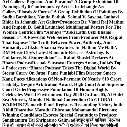
Art Gallery
“Pigments And Paradox” A Group Exhibition Of
Paintings By 6 Contemporary Artists In Jehangir Art
Gallery
“Florals & Forms” A Group Exhibition Of Paintings By
Sudha Barshikar, Nanda Pathak, Sohnal V. Saxena, Janhavi
Bhide In Jehangir Art Gallery
Producers Dr. Vimal Raj Mathur
And Rupesh D. Gohil Launched Multilingual Posters For The
Women-Centric Film “Abhaya”
“Jiski Lathi Uski Bhains –
Season 1”: A Powerful Web Series From Producer MK Rajput
That Exposes The Truth Between Power, Authority, And
Humanity…
Diksha Sharma Features In ‘Hathon Me Hath’,
DM Music City’s Latest Romantic Release
“Astrology Is
Guidance, Not Superstition” — Rahul Shastri Declares At
Bharat Podcast
Deepak Saraswat Emerges Among India’s Top
4 Podcasters; ‘Bharat Podcast’ Takes The Digital World By
Storm
‘Carry On Jatta’ Fame Punjabi Film Director Smeep
Kang Faces Allegations Of Non-Payment Of Nearly ₹10 Crore
Liability, Despite Arbitration Award, High Court And Supreme
Court Order
Progressive Foundation Of Human Rights
Celebrates World Environment Day 2026 On June 05, At Hotel
Sea Princess, Mumbai National Convention On GLOBAL
WARMING
Samarth Panel Registers Resounding Victory in the
Akhil Bharatiya Marathi Chitrapat Mahamandal Elections;
Winning Candidates Express Special Gratitude to Producer
Sanghamitra Tai Shripatrao Gaikwad
मशहूर पार्श्व गायिका प्रियंका
सिंह की आवाज में भोजपुरी लोकगीत ‘माँ’ ने श्रोताओं को किया भावुक
शिल्पी