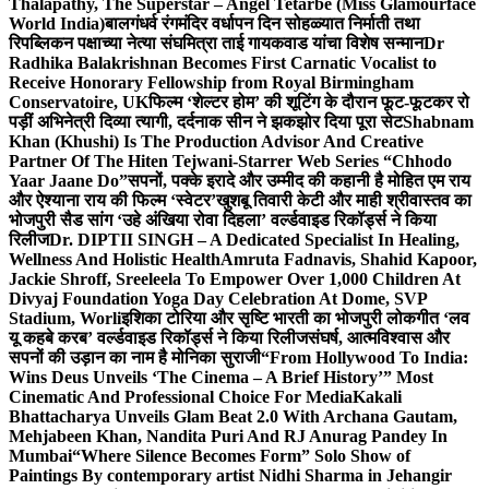
Thalapathy, The Superstar – Angel Tetarbe (Miss Glamourface
World India)
बालगंधर्व रंगमंदिर वर्धापन दिन सोहळ्यात निर्माती तथा
रिपब्लिकन पक्षाच्या नेत्या संघमित्रा ताई गायकवाड यांचा विशेष सन्मान
Dr
Radhika Balakrishnan Becomes First Carnatic Vocalist to
Receive Honorary Fellowship from Royal Birmingham
Conservatoire, UK
फिल्म ‘शेल्टर होम’ की शूटिंग के दौरान फूट-फूटकर रो
पड़ीं अभिनेत्री दिव्या त्यागी, दर्दनाक सीन ने झकझोर दिया पूरा सेट
Shabnam
Khan (Khushi) Is The Production Advisor And Creative
Partner Of The Hiten Tejwani-Starrer Web Series “Chhodo
Yaar Jaane Do”
सपनों, पक्के इरादे और उम्मीद की कहानी है मोहित एम राय
और ऐश्याना राय की फिल्म ‘स्वेटर’
खुशबू तिवारी केटी और माही श्रीवास्तव का
भोजपुरी सैड सांग ‘उहे अंखिया रोवा दिहला’ वर्ल्डवाइड रिकॉर्ड्स ने किया
रिलीज
Dr. DIPTII SINGH – A Dedicated Specialist In Healing,
Wellness And Holistic Health
Amruta Fadnavis, Shahid Kapoor,
Jackie Shroff, Sreeleela To Empower Over 1,000 Children At
Divyaj Foundation Yoga Day Celebration At Dome, SVP
Stadium, Worli
इशिका टोरिया और सृष्टि भारती का भोजपुरी लोकगीत ‘लव
यू कहबे करब’ वर्ल्डवाइड रिकॉर्ड्स ने किया रिलीज
संघर्ष, आत्मविश्वास और
सपनों की उड़ान का नाम है मोनिका सुराजी
“From Hollywood To India:
Wins Deus Unveils ‘The Cinema – A Brief History’” Most
Cinematic And Professional Choice For Media
Kakali
Bhattacharya Unveils Glam Beat 2.0 With Archana Gautam,
Mehjabeen Khan, Nandita Puri And RJ Anurag Pandey In
Mumbai
“Where Silence Becomes Form” Solo Show of
Paintings By contemporary artist Nidhi Sharma in Jehangir