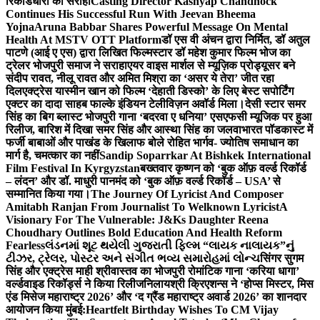
रिकॉर्डधारी को सराहा
Casting Director Kashyap Chandhock
Continues His Successful Run With Jeevan Bheema
Yojna
Aruna Babbar Shares Powerful Message On Mental
Health At MSTV OTT Platform
डॉ एस वी अंचन द्वारा निर्मित, डॉ अतुल
पाटणे (आई ए एस) द्वारा लिखित फिल्मस्टार डॉ महेश कुमार फिल्म भोज का
ट्रेलर भोजपुरी समाज ने सराहा
एयर वाइस मार्शल से म्यूज़िक प्रोड्यूसर बने
संदीप रावत, नीलू रावत और अमित मिश्रा का ‘असर ये तेरा’ जीत रहा
दिल
एक्ट्रेस यास्मीन खान को फिल्म ‘देहाती डिस्को’ के लिए बेस्ट सपोर्टिंग
एक्टर का दादा साहब फाल्के इंडियन टेलीविज़न अवॉर्ड मिला।
देसी स्टार समर
सिंह का बिग ब्लास्ट भोजपुरी गाना ‘बदरवा ए धनिया’ एसएफसी म्यूजिक पर हुआ
रिलीज, बारिश में दिखा समर सिंह और आस्था सिंह का जलवा
भारत पॉडकास्ट में
फर्जी बाबाओं और पाखंड के खिलाफ बोले रोहित भार्गव- ज्योतिष समाधान का
मार्ग है, चमत्कार का नहीं
Sandip Soparrkar At Bishkek International
Film Festival In Kyrgyzstan
बख्तवार कृष्णन को ‘बुक ऑफ़ वर्ल्ड रिकॉर्ड
– लंदन’ और डॉ. माधुरी पानमंद को ‘बुक ऑफ़ वर्ल्ड रिकॉर्ड – USA’ से
सम्मानित किया गया।
The Journey Of Lyricist And Composer
Amitabh Ranjan From Journalist To Welknown Lyricist
A
Visionary For The Vulnerable: J&Ks Daughter Reena
Choudhary Outlines Bold Education And Health Reform
Fearless
લંડનમાં શૂટ થયેલી ગુજરાતી ફિલ્મ “લાયક નાલાયક”નું
ટીઝર, ટ્રેલર, પોસ્ટર અને સંગીત ભવ્ય સમારોહમાં લોન્ચ
सिंगर सुगम
सिंह और एक्ट्रेस माही श्रीवास्तव का भोजपुरी रोमांटिक गाना ‘करिया धागा’
वर्ल्डवाइड रिकॉर्ड्स ने किया रिलीज
निलायश्री क्रिएशन्स ने ‘होप्स मिस्टर, मिस
एंड मिसेज महाराष्ट्र 2026’ और ‘द ग्रैंड महाराष्ट्र अवार्ड 2026’ का शानदार
आयोजन किया मुंबई:
Heartfelt Birthday Wishes To CM Vijay