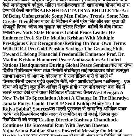
केले जननेतृत्वाचे कौतुक, महिला सक्षमीकरणासाठी शासनाच्या योजनांचा लाभ
देण्याची केली मागणी
RAJESHH DATTATRYA BHUJLE The Art
Of Being Unforgettable Some Men Follow Trends. Some Men
Create Them
विजय यादव के निर्देशन में बनी प्रेम सिंह और रक्षा गुप्ता की
भोजपुरी फिल्म ‘जोरू का गुलाम’ का ट्रेलर रिलीज, दर्शकों के बीच मचाया
धमाल
New York State Honours Global Peace Leader His
Eminence Prof. Sir Dr. Madhu Krishan With Multiple
Prestigious Civic Recognitions
Retiring On Your Own Terms
With ICICI Pru Gold Pension Savings: The Growing Shift
Toward Lifelong Financial Freedom
His Eminence Prof. Dr.
Madhu Krishan Honoured Peace Ambassadors At United
Nations Headquarters During Global Peace Seminar
कलाकारांच्या
दिंडीत रिपब्लिकन नेत्या तथा निर्माती संघमित्रा ताई गायकवाड यांचा उत्स्फूर्त
सहभाग
आस्था से आगाज: कोलकाता में राजनीतिक पारी से पहले माँ
विन्ध्यवासिनी दरबार पहुंचे कुलदीप मैती, मांगा आशीर्वाद
फ़िल्म “अभिमन्यु – एक
शोध” की शूटिंग जुलाई के आखिर में शुरू होगी
‘भारत पॉडकास्ट’ बना देश में
सबसे ज्यादा देखे जाने वाला डिजिटल पॉडकास्ट चैनल
West Bengal: A
New Twist To Speculation About A Change In The Bharatiya
Janata Party: Could The BJP Send Kuldip Maity To The
Rajya Sabha? Sources
यश भारती पुरस्कार से सम्मानित अभिषेक यादव
‘अभि’ को फ़िल्म मेकर धीरू यादव ने जन्मदिन पर दी बधाई, लिम्का बुक
रिकॉर्डधारी को सराहा
Casting Director Kashyap Chandhock
Continues His Successful Run With Jeevan Bheema
Yojna
Aruna Babbar Shares Powerful Message On Mental