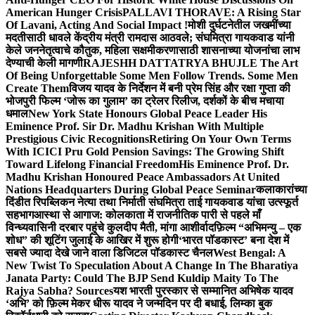
American Hunger Crisis
PALLAVI THORAVE: A Rising Star
Of Lavani, Acting And Social Impact !
मोशी दुर्घटनेतील जखमींच्या
मदतीसाठी धावले केंद्रीय मंत्री रामदास आठवले; संघमित्रा गायकवाड यांनी
केले जननेतृत्वाचे कौतुक, महिला सक्षमीकरणासाठी शासनाच्या योजनांचा लाभ
देण्याची केली मागणी
RAJESHH DATTATRYA BHUJLE The Art
Of Being Unforgettable Some Men Follow Trends. Some Men
Create Them
विजय यादव के निर्देशन में बनी प्रेम सिंह और रक्षा गुप्ता की
भोजपुरी फिल्म ‘जोरू का गुलाम’ का ट्रेलर रिलीज, दर्शकों के बीच मचाया
धमाल
New York State Honours Global Peace Leader His
Eminence Prof. Sir Dr. Madhu Krishan With Multiple
Prestigious Civic Recognitions
Retiring On Your Own Terms
With ICICI Pru Gold Pension Savings: The Growing Shift
Toward Lifelong Financial Freedom
His Eminence Prof. Dr.
Madhu Krishan Honoured Peace Ambassadors At United
Nations Headquarters During Global Peace Seminar
कलाकारांच्या
दिंडीत रिपब्लिकन नेत्या तथा निर्माती संघमित्रा ताई गायकवाड यांचा उत्स्फूर्त
सहभाग
आस्था से आगाज: कोलकाता में राजनीतिक पारी से पहले माँ
विन्ध्यवासिनी दरबार पहुंचे कुलदीप मैती, मांगा आशीर्वाद
फ़िल्म “अभिमन्यु – एक
शोध” की शूटिंग जुलाई के आखिर में शुरू होगी
‘भारत पॉडकास्ट’ बना देश में
सबसे ज्यादा देखे जाने वाला डिजिटल पॉडकास्ट चैनल
West Bengal: A
New Twist To Speculation About A Change In The Bharatiya
Janata Party: Could The BJP Send Kuldip Maity To The
Rajya Sabha? Sources
यश भारती पुरस्कार से सम्मानित अभिषेक यादव
‘अभि’ को फ़िल्म मेकर धीरू यादव ने जन्मदिन पर दी बधाई, लिम्का बुक