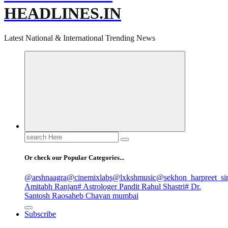
HEADLINES.IN
Latest National & International Trending News
Search
for:
Or check our Popular Categories...
@arshnaagra
@cinemixlabs
@lxkshmusic
@sekhon_harpreet_si
Amitabh Ranjan
# Astrologer Pandit Rahul Shastri
# Dr.
Santosh Raosaheb Chavan mumbai
Subscribe