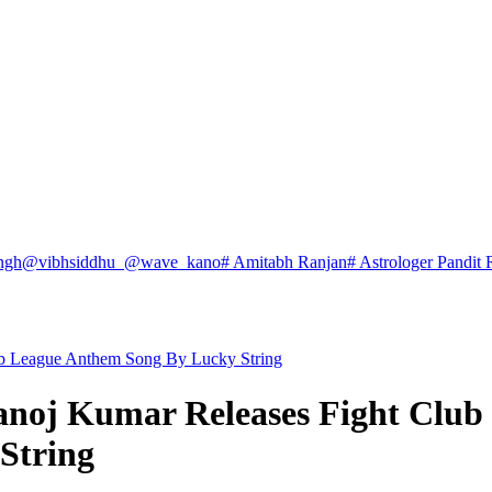
ngh
@vibhsiddhu_
@wave_kano
# Amitabh Ranjan
# Astrologer Pandit 
ub League Anthem Song By Lucky String
anoj Kumar Releases Fight Club
String