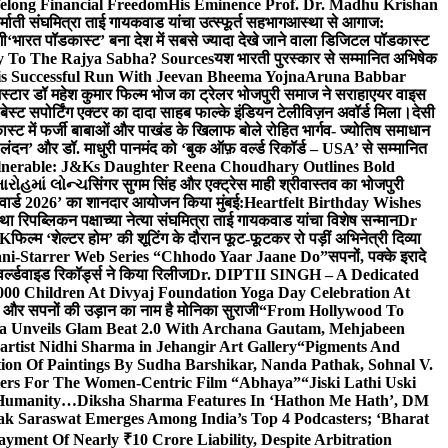
elong Financial Freedom
His Eminence Prof. Dr. Madhu Krishan
र्माती संघमित्रा ताई गायकवाड यांचा उत्स्फूर्त सहभाग
आस्था से आगाज:
गी
‘भारत पॉडकास्ट’ बना देश में सबसे ज्यादा देखे जाने वाला डिजिटल पॉडकास्ट
y To The Rajya Sabha? Sources
यश भारती पुरस्कार से सम्मानित अभिषेक
s Successful Run With Jeevan Bheema Yojna
Aruna Babbar
्मस्टार डॉ महेश कुमार फिल्म भोज का ट्रेलर भोजपुरी समाज ने सराहा
एयर वाइस
 बेस्ट सपोर्टिंग एक्टर का दादा साहब फाल्के इंडियन टेलीविज़न अवॉर्ड मिला।
देसी
स्ट में फर्जी बाबाओं और पाखंड के खिलाफ बोले रोहित भार्गव- ज्योतिष समाधान
– लंदन’ और डॉ. माधुरी पानमंद को ‘बुक ऑफ़ वर्ल्ड रिकॉर्ड – USA’ से सम्मानित
lnerable: J&Ks Daughter Reena Choudhary Outlines Bold
ારોહમાં લોન્ચ
सिंगर सुगम सिंह और एक्ट्रेस माही श्रीवास्तव का भोजपुरी
र अवार्ड 2026’ का शानदार आयोजन किया मुंबई:
Heartfelt Birthday Wishes
तथा रिपब्लिकन पक्षाच्या नेत्या संघमित्रा ताई गायकवाड यांचा विशेष सन्मान
Dr
UK
फिल्म ‘शेल्टर होम’ की शूटिंग के दौरान फूट-फूटकर रो पड़ीं अभिनेत्री दिव्या
ani-Starrer Web Series “Chhodo Yaar Jaane Do”
सपनों, पक्के इरादे
र्ल्डवाइड रिकॉर्ड्स ने किया रिलीज
Dr. DIPTII SINGH – A Dedicated
000 Children At Divyaj Foundation Yoga Day Celebration At
ास और सपनों की उड़ान का नाम है मोनिका सुराजी
“From Hollywood To
a Unveils Glam Beat 2.0 With Archana Gautam, Mehjabeen
rtist Nidhi Sharma in Jehangir Art Gallery
“Pigments And
ion Of Paintings By Sudha Barshikar, Nanda Pathak, Sohnal V.
sters For The Women-Centric Film “Abhaya”
“Jiski Lathi Uski
d Humanity…
Diksha Sharma Features In ‘Hathon Me Hath’, DM
k Saraswat Emerges Among India’s Top 4 Podcasters; ‘Bharat
yment Of Nearly ₹10 Crore Liability, Despite Arbitration