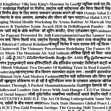
Kingfisher Villa Into King’s Mansion In Goa
सुर म्यूजिक वर्ल्ड प्रा.
’ वर्ल्डवाइड रिकॉर्ड्स पर रिलीज, एक्ट्रेस माही श्रीवास्तव और सिंगर शिवानी सि
ंग एवं वित्तीय क्षेत्र के लिए समग्र समाधान उपलब्ध कराने की पहल i
Anuja Sahai E
ी अभेदानंद के साथ अध्यात्म, आत्मबोध और जीवन की गहन यात्रा
Nat Habit LIVE 
ging Mental Health Workshop By Aruna Babbar At Marwah Stu
encer & Youtuber Iconic Award 2026 In Delhi
Rupesh Pandey – Bih
िल्म ‘छठी माई के धोके चरनिया’ की शूटिंग कंप्लीट, पोस्ट प्रोडक्शन शुरू
Vaishnav
he Pageant Presented By Joill Entertainments
Saartha Sameer Gor
 शर्मा, सिंगर शिल्पी राज, एक्ट्रेस प्रियांशु सिंह, सिंगर एक्टर राजा भोजपुरिया
ilateral Cultural Relations
भोजपुरी सिनेमा में जल्द दस्तक देगी नई फिल्म 
Chaturvedi The Visionary Powerhouse Redefining The Future Of
y Meets The Mountain Air And Solitude.
कौशिक द्विवेदी को मिला ‘आउ
 1 -ఎఫ్ వై 2027) వినియోగదారులకు మొత్తం రూ. 4,666 కోట్ల ప్రయోజనాలను చె
ফ ইন্স্যুরেন্স
कंट्री क्लब हॉस्पिटॅलिटी अँड हॉलिडेज प्रायव्हेट लिमिटेडने कंट्री क
 Hitesh Nihalani: Two Decades Of Building Trust In Real Estate
Dr
eadership
महाराष्ट्राच्या वीज वितरण व्यवस्थेवर वाढता ताण : तातडीने उपाययोज
itional Style And Modern Fashion
एक्ट्रेस माही श्रीवास्तव और सिंगर 
 की खूबसूरत लोकेशन्स पर हो रही है शूटिंग
फिल्म जगत के प्रख्यात अशफ़ाक खोपेकर क
onates Through A Packed Shanmukhananda Hall
राहुल देशपांडे की 
ollywood Leaders Join Forces With Anti-Hunger CEO For Histor
 Social Impact !
मोशी दुर्घटनेतील जखमींच्या मदतीसाठी धावले केंद्रीय मंत्र
TTATRYA BHUJLE The Art Of Being Unforgettable Some Men 
लीज, दर्शकों के बीच मचाया धमाल
New York State Honours Global Peace L
 ICICI Pru Gold Pension Savings: The Growing Shift Toward Lif