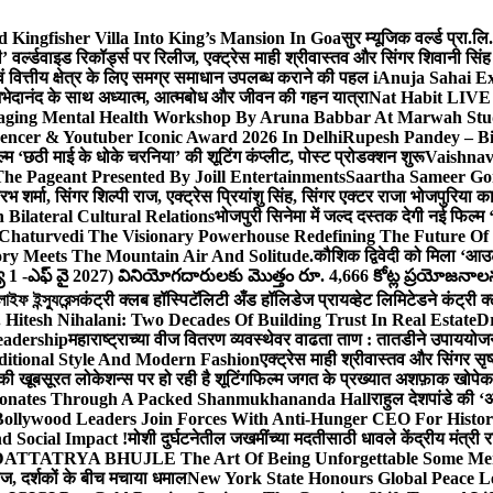
Kingfisher Villa Into King’s Mansion In Goa
सुर म्यूजिक वर्ल्ड प्रा.
’ वर्ल्डवाइड रिकॉर्ड्स पर रिलीज, एक्ट्रेस माही श्रीवास्तव और सिंगर शिवानी सि
ंग एवं वित्तीय क्षेत्र के लिए समग्र समाधान उपलब्ध कराने की पहल i
Anuja Sahai E
ी अभेदानंद के साथ अध्यात्म, आत्मबोध और जीवन की गहन यात्रा
Nat Habit LIVE 
ging Mental Health Workshop By Aruna Babbar At Marwah Stu
encer & Youtuber Iconic Award 2026 In Delhi
Rupesh Pandey – Bih
िल्म ‘छठी माई के धोके चरनिया’ की शूटिंग कंप्लीट, पोस्ट प्रोडक्शन शुरू
Vaishnav
he Pageant Presented By Joill Entertainments
Saartha Sameer Gor
 शर्मा, सिंगर शिल्पी राज, एक्ट्रेस प्रियांशु सिंह, सिंगर एक्टर राजा भोजपुरिया
ilateral Cultural Relations
भोजपुरी सिनेमा में जल्द दस्तक देगी नई फिल्म 
Chaturvedi The Visionary Powerhouse Redefining The Future Of
y Meets The Mountain Air And Solitude.
कौशिक द्विवेदी को मिला ‘आउ
 1 -ఎఫ్ వై 2027) వినియోగదారులకు మొత్తం రూ. 4,666 కోట్ల ప్రయోజనాలను చె
ফ ইন্স্যুরেন্স
कंट्री क्लब हॉस्पिटॅलिटी अँड हॉलिडेज प्रायव्हेट लिमिटेडने कंट्री क
 Hitesh Nihalani: Two Decades Of Building Trust In Real Estate
Dr
eadership
महाराष्ट्राच्या वीज वितरण व्यवस्थेवर वाढता ताण : तातडीने उपाययोज
itional Style And Modern Fashion
एक्ट्रेस माही श्रीवास्तव और सिंगर 
 की खूबसूरत लोकेशन्स पर हो रही है शूटिंग
फिल्म जगत के प्रख्यात अशफ़ाक खोपेकर क
onates Through A Packed Shanmukhananda Hall
राहुल देशपांडे की 
ollywood Leaders Join Forces With Anti-Hunger CEO For Histor
 Social Impact !
मोशी दुर्घटनेतील जखमींच्या मदतीसाठी धावले केंद्रीय मंत्र
TTATRYA BHUJLE The Art Of Being Unforgettable Some Men 
लीज, दर्शकों के बीच मचाया धमाल
New York State Honours Global Peace L