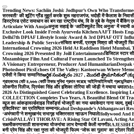
Skip
to
Trending News:
Sachiin Joshi: Jodhpur’s Own Who Transformed 
content
सरस्वती’ की शूटिंग ग्रैंड मुहूर्त करके शुरू महराजगंज, भदोही में
‘कैलाश के निवासी
डिस्ट्रेस्ड एसेट समाधान का बन रहा राष्ट्रीय मंच, वि के दुबे के नेतृत्व में बैंकि
Articulate With Anuja
अनुजा सहाई के ‘आर्टिक्युलेट विद अनुजा’ में स्वाम
Exclusive Look Inside Fresh Ayurveda Kitchen
AAFT Hosts Enga
Delhi
7th DPIAF Lifestyle Iconic Award & 3rd DPIAF OTT Influ
Leadership & Public Service
संचिता बनर्जी, प्रत्युष मिश्रा की भोजपुरी फ
International Crowning 2026 Held At Raddison Hotel Mumbai, T
Crowning 2026 Presented By Joill Entertainments
डिजिटल स्टार सौरभ
Mozambique Film And Cultural Forum Launched To Strengthen B
A Visionary Entrepreneur, Producer And Humanitarian
Deepak 
Photoshoot Pics
Echoes Of The Valley: Kastoorwan Where Memor
एजेंसी ने किया सम्मानित
ఆర్థిక సంవత్సరం 2027 , మొదటి త్రైమాసికంలో (క్యు
গ্রাহকদের মোট ৪,৬৬৬ কোটি টাকার সুবিধা প্রদান করেছে আইসিআইসিআই প্রুডেন্সিয়াল লাই
लोकगीत रिलीज, प्रियंका सिंह और इशिका तोरिया की जोड़ी ने मचाया धमाल
Mr.
2026 As Distinguished Guest Celebrating Excellence. Inspiring L
COLLECTION Completes Two Years, A Beautiful Blend Of Trad
व्यूज का आंकड़ा
वर्ल्डवाइड रिकॉर्ड्स भोजपुरी का नया धमाकेदार गाना जल्द, दुबई
एक्टिविस्ट’ का प्रतिष्ठित सम्मान
Rahul Deshpande’s Abhangawari Res
‘अभंगवारी’ने शन्मुखानंद सभागृह भक्तिरसात न्हाऊन निघाले
Hollywood And B
Crisis
PALLAVI THORAVE: A Rising Star Of Lavani, Acting And
सक्षमीकरणासाठी शासनाच्या योजनांचा लाभ देण्याची केली मागणी
RAJESHH DA
बनी प्रेम सिंह और रक्षा गुप्ता की भोजपुरी फिल्म ‘जोरू का गुलाम’ का ट्रेलर रि