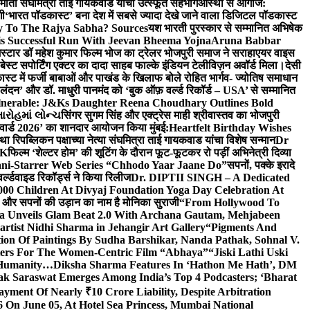
र्माती संघमित्रा ताई गायकवाड यांचा उत्स्फूर्त सहभाग
आस्था से आगाज:
गी
‘भारत पॉडकास्ट’ बना देश में सबसे ज्यादा देखे जाने वाला डिजिटल पॉडकास्ट
y To The Rajya Sabha? Sources
यश भारती पुरस्कार से सम्मानित अभिषेक
s Successful Run With Jeevan Bheema Yojna
Aruna Babbar
्मस्टार डॉ महेश कुमार फिल्म भोज का ट्रेलर भोजपुरी समाज ने सराहा
एयर वाइस
 बेस्ट सपोर्टिंग एक्टर का दादा साहब फाल्के इंडियन टेलीविज़न अवॉर्ड मिला।
देसी
स्ट में फर्जी बाबाओं और पाखंड के खिलाफ बोले रोहित भार्गव- ज्योतिष समाधान
– लंदन’ और डॉ. माधुरी पानमंद को ‘बुक ऑफ़ वर्ल्ड रिकॉर्ड – USA’ से सम्मानित
lnerable: J&Ks Daughter Reena Choudhary Outlines Bold
ારોહમાં લોન્ચ
सिंगर सुगम सिंह और एक्ट्रेस माही श्रीवास्तव का भोजपुरी
र अवार्ड 2026’ का शानदार आयोजन किया मुंबई:
Heartfelt Birthday Wishes
तथा रिपब्लिकन पक्षाच्या नेत्या संघमित्रा ताई गायकवाड यांचा विशेष सन्मान
Dr
UK
फिल्म ‘शेल्टर होम’ की शूटिंग के दौरान फूट-फूटकर रो पड़ीं अभिनेत्री दिव्या
ani-Starrer Web Series “Chhodo Yaar Jaane Do”
सपनों, पक्के इरादे
र्ल्डवाइड रिकॉर्ड्स ने किया रिलीज
Dr. DIPTII SINGH – A Dedicated
000 Children At Divyaj Foundation Yoga Day Celebration At
ास और सपनों की उड़ान का नाम है मोनिका सुराजी
“From Hollywood To
a Unveils Glam Beat 2.0 With Archana Gautam, Mehjabeen
rtist Nidhi Sharma in Jehangir Art Gallery
“Pigments And
ion Of Paintings By Sudha Barshikar, Nanda Pathak, Sohnal V.
sters For The Women-Centric Film “Abhaya”
“Jiski Lathi Uski
d Humanity…
Diksha Sharma Features In ‘Hathon Me Hath’, DM
k Saraswat Emerges Among India’s Top 4 Podcasters; ‘Bharat
yment Of Nearly ₹10 Crore Liability, Despite Arbitration
On June 05, At Hotel Sea Princess, Mumbai National