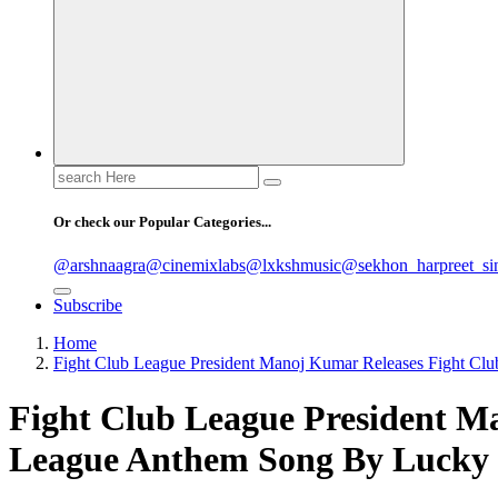
Search
for:
Or check our Popular Categories...
@arshnaagra
@cinemixlabs
@lxkshmusic
@sekhon_harpreet_si
Subscribe
Home
Fight Club League President Manoj Kumar Releases Fight Cl
Fight Club League President M
League Anthem Song By Lucky 