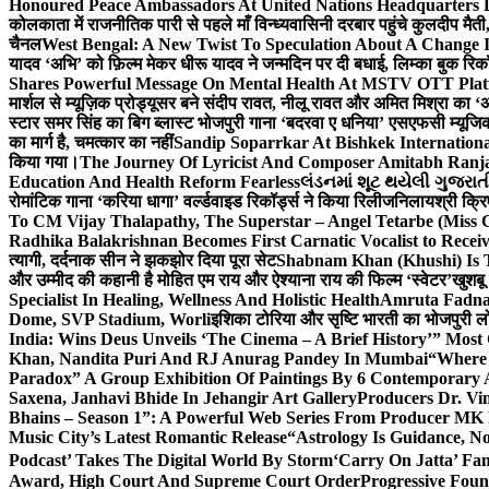
Honoured Peace Ambassadors At United Nations Headquarters 
कोलकाता में राजनीतिक पारी से पहले माँ विन्ध्यवासिनी दरबार पहुंचे कुलदीप मैती,
चैनल
West Bengal: A New Twist To Speculation About A Change 
यादव ‘अभि’ को फ़िल्म मेकर धीरू यादव ने जन्मदिन पर दी बधाई, लिम्का बुक रिकॉ
Shares Powerful Message On Mental Health At MSTV OTT Pla
मार्शल से म्यूज़िक प्रोड्यूसर बने संदीप रावत, नीलू रावत और अमित मिश्रा का 
स्टार समर सिंह का बिग ब्लास्ट भोजपुरी गाना ‘बदरवा ए धनिया’ एसएफसी म्यूज
का मार्ग है, चमत्कार का नहीं
Sandip Soparrkar At Bishkek Internationa
किया गया।
The Journey Of Lyricist And Composer Amitabh Ranja
Education And Health Reform Fearless
લંડનમાં શૂટ થયેલી ગુજરાત
रोमांटिक गाना ‘करिया धागा’ वर्ल्डवाइड रिकॉर्ड्स ने किया रिलीज
निलायश्री क्रि
To CM Vijay Thalapathy, The Superstar – Angel Tetarbe (Miss 
Radhika Balakrishnan Becomes First Carnatic Vocalist to Rece
त्यागी, दर्दनाक सीन ने झकझोर दिया पूरा सेट
Shabnam Khan (Khushi) Is T
और उम्मीद की कहानी है मोहित एम राय और ऐश्याना राय की फिल्म ‘स्वेटर’
खुशबू
Specialist In Healing, Wellness And Holistic Health
Amruta Fadnav
Dome, SVP Stadium, Worli
इशिका टोरिया और सृष्टि भारती का भोजपुरी ल
India: Wins Deus Unveils ‘The Cinema – A Brief History’” Most
Khan, Nandita Puri And RJ Anurag Pandey In Mumbai
“Where 
Paradox” A Group Exhibition Of Paintings By 6 Contemporary Ar
Saxena, Janhavi Bhide In Jehangir Art Gallery
Producers Dr. Vi
Bhains – Season 1”: A Powerful Web Series From Producer MK
Music City’s Latest Romantic Release
“Astrology Is Guidance, No
Podcast’ Takes The Digital World By Storm
‘Carry On Jatta’ Fam
Award, High Court And Supreme Court Order
Progressive Foun