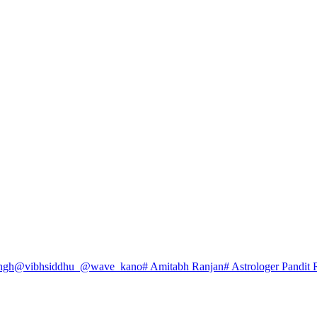
ngh
@vibhsiddhu_
@wave_kano
# Amitabh Ranjan
# Astrologer Pandit 