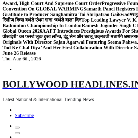
Award, High Court And Supreme Court Order
Progressive Foun
Convention On GLOBAL WARMING
Samarth Panel Registers 
Gratitude to Producer Sanghamitra Tai Shripatrao Gaikwad
मशहू
रिलीज किया बर्थडे एंथम गाना ‘बर्थडे वाला दिन
Top Leading Lawyer V. K.
Badminton Championship In London
Ramesh Joginder Singh Ch
Global Queen 2026
AAFT Introduces Prestigious Awards For Shor
वीआईपी’ का फर्स्ट लुक हुआ लॉन्च, इंदु सेन और बबलू चक्रवर्ती मचायेंगे धमाल
रा
Originals With Director Sajan Agarwal Featuring Seema Pahwa
Tod Ke Chal Diya’ And Her First Collaboration With Director 
June 26 Release
Thu. Aug 6th, 2026
BOLLYWOOD HEADLINES.I
Latest National & International Trending News
Subscribe