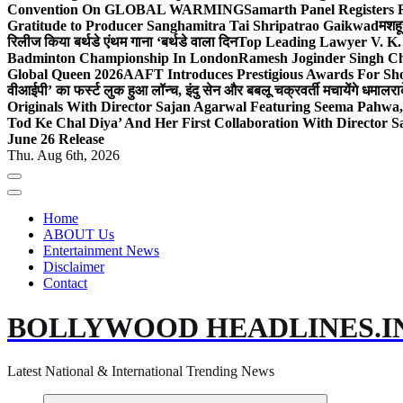
Convention On GLOBAL WARMING
Samarth Panel Registers 
Gratitude to Producer Sanghamitra Tai Shripatrao Gaikwad
मशहू
रिलीज किया बर्थडे एंथम गाना ‘बर्थडे वाला दिन
Top Leading Lawyer V. K.
Badminton Championship In London
Ramesh Joginder Singh Ch
Global Queen 2026
AAFT Introduces Prestigious Awards For Shor
वीआईपी’ का फर्स्ट लुक हुआ लॉन्च, इंदु सेन और बबलू चक्रवर्ती मचायेंगे धमाल
रा
Originals With Director Sajan Agarwal Featuring Seema Pahwa
Tod Ke Chal Diya’ And Her First Collaboration With Director 
June 26 Release
Thu. Aug 6th, 2026
Home
ABOUT Us
Entertainment News
Disclaimer
Contact
BOLLYWOOD HEADLINES.I
Latest National & International Trending News