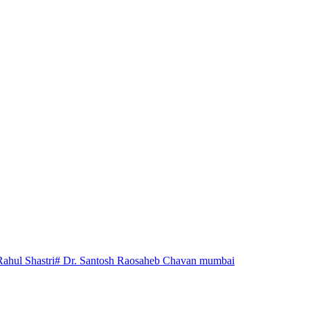
Rahul Shastri
# Dr. Santosh Raosaheb Chavan mumbai