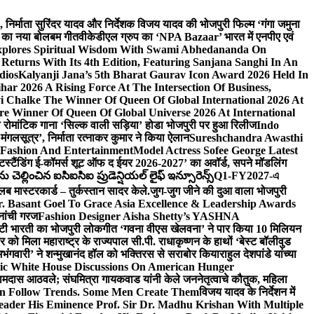
लि., निर्माता सुरिंदर यादव और निर्देशक विजय यादव की भोजपुरी फिल्म ‘गंगा जमुना
ंह का नया बोलबम गीत
वीकेडीएल ग्रुप का ‘NPA Bazaar’ भारत में एनपीए एवं
xplores Spiritual Wisdom With Swami Abhedananda On
Returns With Its 4th Edition, Featuring Sanjana Sanghi In An
dios
Kalyanji Jana’s 5th Bharat Gaurav Icon Award 2026 Held In
ar 2026 A Rising Force At The Intersection Of Business,
i Chalke The Winner Of Queen Of Global International 2026 At
e Winner Of Queen Of Global Universe 2026 At International
 का रोमांटिक गाना ‘सिल्क वाली सड़िया’ होडा भोजपुरी पर हुआ रिलीज
Indo
‘मंगलसूत्र’, निर्माता रत्नाकर कुमार ने किया ऐलान
Sureshchandra Awasthi
 Fashion And Entertainment
Model Actress Sofee George Latest
टस्टैंडिंग ई-कॉमर्स शूट ऑफ द ईयर 2026-2027’ का अवॉर्ड, सपने मॉडलिंग
ల్లించిన ఐసిఐసిఐ ప్రుడెన్షియల్ లైఫ్ ఇన్సూరెన్స్
Q1-FY2027-এ
्लब मास्टरकार्ड – तुर्कस्तान सादर केले.
जुग-जुग जीने की दुआ वाला भोजपुरी
. Basant Goel To Grace Asia Excellence & Leadership Awards
नांची गरज
Fashion Designer Aisha Shetty’s YASHNA
सृष्टी भारती का भोजपुरी लोकगीत ‘गवना वीएस खेलवना’ ने पार किया 10 मिलियन
ो मिला महाराष्ट्र के राज्यपाल सी.पी. राधाकृष्णन के हाथों ‘बेस्ट बॉलीवुड
‘अभंगवारी’ ने शन्मुखानंद हॉल को भक्तिरस से सराबोर किया
राहुल देशपांडे यांच्या
ic White House Discussions On American Hunger
ी रामदास आठवले; संघमित्रा गायकवाड यांनी केले जननेतृत्वाचे कौतुक, महिला
Follow Trends. Some Men Create Them
विजय यादव के निर्देशन में
eader His Eminence Prof. Sir Dr. Madhu Krishan With Multiple