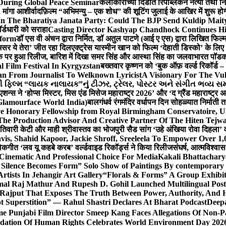
During Global Peace Seminar
कलाकारांच्या दिंडीत रिपब्लिकन नेत्या तथा नि
 मांगा आशीर्वाद
फ़िल्म “अभिमन्यु – एक शोध” की शूटिंग जुलाई के आखिर में शुरू हो
In The Bharatiya Janata Party: Could The BJP Send Kuldip Mait
र्डधारी को सराहा
Casting Director Kashyap Chandhock Continues Hi
tform
डॉ एस वी अंचन द्वारा निर्मित, डॉ अतुल पाटणे (आई ए एस) द्वारा लिखित फिल
‘असर ये तेरा’ जीत रहा दिल
एक्ट्रेस यास्मीन खान को फिल्म ‘देहाती डिस्को’ के लिए
िक पर हुआ रिलीज, बारिश में दिखा समर सिंह और आस्था सिंह का जलवा
भारत पॉडका
l Film Festival In Kyrgyzstan
बख्तवार कृष्णन को ‘बुक ऑफ़ वर्ल्ड रिकॉर्ड 
n From Journalist To Welknown Lyricist
A Visionary For The Vu
ી ફિલ્મ “લાયક નાલાયક”નું ટીઝર, ટ્રેલર, પોસ્ટર અને સંગીત ભવ્ય સમ
एशन्स ने ‘होप्स मिस्टर, मिस एंड मिसेज महाराष्ट्र 2026’ और ‘द ग्रैंड महाराष्ट्
Glamourface World India)
बालगंधर्व रंगमंदिर वर्धापन दिन सोहळ्यात निर्माती 
ive Honorary Fellowship from Royal Birmingham Conservatoire, 
he Production Advisor And Creative Partner Of The Hiten Tejw
 तिवारी केटी और माही श्रीवास्तव का भोजपुरी सैड सांग ‘उहे अंखिया रोवा दिहला’ व
is, Shahid Kapoor, Jackie Shroff, Sreeleela To Empower Over 1,
ोकगीत ‘लव यू कहबे करब’ वर्ल्डवाइड रिकॉर्ड्स ने किया रिलीज
संघर्ष, आत्मविश्व
 Cinematic And Professional Choice For Media
Kakali Bhattachary
Silence Becomes Form” Solo Show of Paintings By contemporary a
tists In Jehangir Art Gallery
“Florals & Forms” A Group Exhibit
mal Raj Mathur And Rupesh D. Gohil Launched Multilingual Po
 Rajput That Exposes The Truth Between Power, Authority, An
t Superstition” — Rahul Shastri Declares At Bharat Podcast
Deepa
e Punjabi Film Director Smeep Kang Faces Allegations Of Non-Pa
dation Of Human Rights Celebrates World Environment Day 2026 