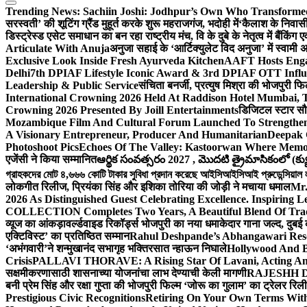
Trending News:
Sachiin Joshi: Jodhpur’s Own Who Transformed 
सरस्वती’ की शूटिंग ग्रैंड मुहूर्त करके शुरू महराजगंज, भदोही में
‘कैलाश के निवासी
डिस्ट्रेस्ड एसेट समाधान का बन रहा राष्ट्रीय मंच, वि के दुबे के नेतृत्व में बैंकि
Articulate With Anuja
अनुजा सहाई के ‘आर्टिक्युलेट विद अनुजा’ में स्वाम
Exclusive Look Inside Fresh Ayurveda Kitchen
AAFT Hosts Enga
Delhi
7th DPIAF Lifestyle Iconic Award & 3rd DPIAF OTT Influ
Leadership & Public Service
संचिता बनर्जी, प्रत्युष मिश्रा की भोजपुरी फ
International Crowning 2026 Held At Raddison Hotel Mumbai, T
Crowning 2026 Presented By Joill Entertainments
डिजिटल स्टार सौरभ
Mozambique Film And Cultural Forum Launched To Strengthen B
A Visionary Entrepreneur, Producer And Humanitarian
Deepak 
Photoshoot Pics
Echoes Of The Valley: Kastoorwan Where Memor
एजेंसी ने किया सम्मानित
ఆర్థిక సంవత్సరం 2027 , మొదటి త్రైమాసికంలో (క్యు
গ্রাহকদের মোট ৪,৬৬৬ কোটি টাকার সুবিধা প্রদান করেছে আইসিআইসিআই প্রুডেন্সিয়াল লাই
लोकगीत रिलीज, प्रियंका सिंह और इशिका तोरिया की जोड़ी ने मचाया धमाल
Mr.
2026 As Distinguished Guest Celebrating Excellence. Inspiring L
COLLECTION Completes Two Years, A Beautiful Blend Of Trad
व्यूज का आंकड़ा
वर्ल्डवाइड रिकॉर्ड्स भोजपुरी का नया धमाकेदार गाना जल्द, दुबई
एक्टिविस्ट’ का प्रतिष्ठित सम्मान
Rahul Deshpande’s Abhangawari Res
‘अभंगवारी’ने शन्मुखानंद सभागृह भक्तिरसात न्हाऊन निघाले
Hollywood And B
Crisis
PALLAVI THORAVE: A Rising Star Of Lavani, Acting And
सक्षमीकरणासाठी शासनाच्या योजनांचा लाभ देण्याची केली मागणी
RAJESHH DA
बनी प्रेम सिंह और रक्षा गुप्ता की भोजपुरी फिल्म ‘जोरू का गुलाम’ का ट्रेलर रि
Prestigious Civic Recognitions
Retiring On Your Own Terms With