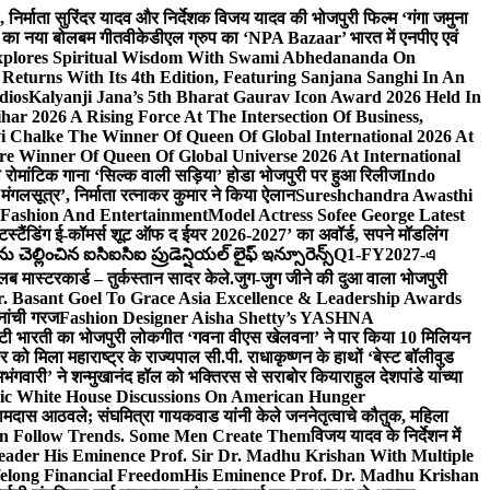
लि., निर्माता सुरिंदर यादव और निर्देशक विजय यादव की भोजपुरी फिल्म ‘गंगा जमुना
ंह का नया बोलबम गीत
वीकेडीएल ग्रुप का ‘NPA Bazaar’ भारत में एनपीए एवं
xplores Spiritual Wisdom With Swami Abhedananda On
Returns With Its 4th Edition, Featuring Sanjana Sanghi In An
dios
Kalyanji Jana’s 5th Bharat Gaurav Icon Award 2026 Held In
ar 2026 A Rising Force At The Intersection Of Business,
i Chalke The Winner Of Queen Of Global International 2026 At
e Winner Of Queen Of Global Universe 2026 At International
 का रोमांटिक गाना ‘सिल्क वाली सड़िया’ होडा भोजपुरी पर हुआ रिलीज
Indo
‘मंगलसूत्र’, निर्माता रत्नाकर कुमार ने किया ऐलान
Sureshchandra Awasthi
 Fashion And Entertainment
Model Actress Sofee George Latest
टस्टैंडिंग ई-कॉमर्स शूट ऑफ द ईयर 2026-2027’ का अवॉर्ड, सपने मॉडलिंग
ల్లించిన ఐసిఐసిఐ ప్రుడెన్షియల్ లైఫ్ ఇన్సూరెన్స్
Q1-FY2027-এ
्लब मास्टरकार्ड – तुर्कस्तान सादर केले.
जुग-जुग जीने की दुआ वाला भोजपुरी
. Basant Goel To Grace Asia Excellence & Leadership Awards
नांची गरज
Fashion Designer Aisha Shetty’s YASHNA
सृष्टी भारती का भोजपुरी लोकगीत ‘गवना वीएस खेलवना’ ने पार किया 10 मिलियन
ो मिला महाराष्ट्र के राज्यपाल सी.पी. राधाकृष्णन के हाथों ‘बेस्ट बॉलीवुड
‘अभंगवारी’ ने शन्मुखानंद हॉल को भक्तिरस से सराबोर किया
राहुल देशपांडे यांच्या
ic White House Discussions On American Hunger
ी रामदास आठवले; संघमित्रा गायकवाड यांनी केले जननेतृत्वाचे कौतुक, महिला
Follow Trends. Some Men Create Them
विजय यादव के निर्देशन में
eader His Eminence Prof. Sir Dr. Madhu Krishan With Multiple
elong Financial Freedom
His Eminence Prof. Dr. Madhu Krishan