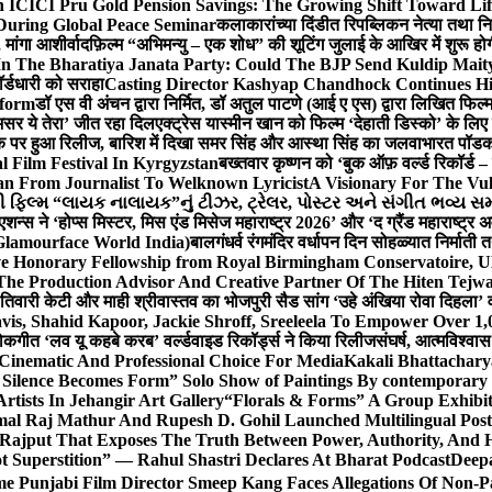
 ICICI Pru Gold Pension Savings: The Growing Shift Toward Lif
During Global Peace Seminar
कलाकारांच्या दिंडीत रिपब्लिकन नेत्या तथा नि
 मांगा आशीर्वाद
फ़िल्म “अभिमन्यु – एक शोध” की शूटिंग जुलाई के आखिर में शुरू हो
In The Bharatiya Janata Party: Could The BJP Send Kuldip Mait
र्डधारी को सराहा
Casting Director Kashyap Chandhock Continues Hi
tform
डॉ एस वी अंचन द्वारा निर्मित, डॉ अतुल पाटणे (आई ए एस) द्वारा लिखित फिल
‘असर ये तेरा’ जीत रहा दिल
एक्ट्रेस यास्मीन खान को फिल्म ‘देहाती डिस्को’ के लिए
िक पर हुआ रिलीज, बारिश में दिखा समर सिंह और आस्था सिंह का जलवा
भारत पॉडका
l Film Festival In Kyrgyzstan
बख्तवार कृष्णन को ‘बुक ऑफ़ वर्ल्ड रिकॉर्ड 
n From Journalist To Welknown Lyricist
A Visionary For The Vu
ી ફિલ્મ “લાયક નાલાયક”નું ટીઝર, ટ્રેલર, પોસ્ટર અને સંગીત ભવ્ય સમ
एशन्स ने ‘होप्स मिस्टर, मिस एंड मिसेज महाराष्ट्र 2026’ और ‘द ग्रैंड महाराष्ट्
Glamourface World India)
बालगंधर्व रंगमंदिर वर्धापन दिन सोहळ्यात निर्माती 
ive Honorary Fellowship from Royal Birmingham Conservatoire, 
he Production Advisor And Creative Partner Of The Hiten Tejw
 तिवारी केटी और माही श्रीवास्तव का भोजपुरी सैड सांग ‘उहे अंखिया रोवा दिहला’ व
is, Shahid Kapoor, Jackie Shroff, Sreeleela To Empower Over 1,
ोकगीत ‘लव यू कहबे करब’ वर्ल्डवाइड रिकॉर्ड्स ने किया रिलीज
संघर्ष, आत्मविश्व
 Cinematic And Professional Choice For Media
Kakali Bhattachary
Silence Becomes Form” Solo Show of Paintings By contemporary a
tists In Jehangir Art Gallery
“Florals & Forms” A Group Exhibit
mal Raj Mathur And Rupesh D. Gohil Launched Multilingual Po
 Rajput That Exposes The Truth Between Power, Authority, An
t Superstition” — Rahul Shastri Declares At Bharat Podcast
Deepa
e Punjabi Film Director Smeep Kang Faces Allegations Of Non-Pa