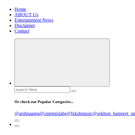
Home
ABOUT Us
Entertainment News
Disclaimer
Contact
Search
for:
Or check our Popular Categories...
@arshnaagra
@cinemixlabs
@lxkshmusic
@sekhon_harpreet_si