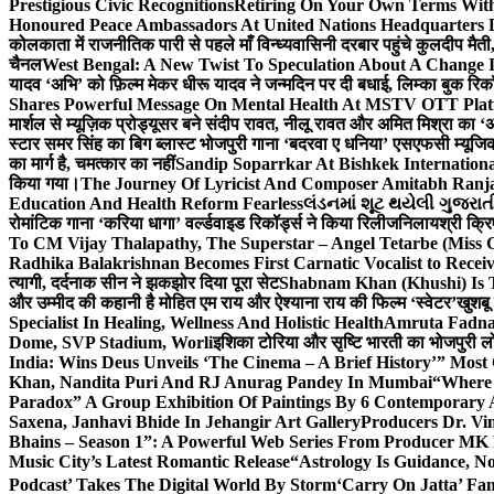
Prestigious Civic Recognitions
Retiring On Your Own Terms With
Honoured Peace Ambassadors At United Nations Headquarters 
कोलकाता में राजनीतिक पारी से पहले माँ विन्ध्यवासिनी दरबार पहुंचे कुलदीप मैती,
चैनल
West Bengal: A New Twist To Speculation About A Change 
यादव ‘अभि’ को फ़िल्म मेकर धीरू यादव ने जन्मदिन पर दी बधाई, लिम्का बुक रिकॉ
Shares Powerful Message On Mental Health At MSTV OTT Pla
मार्शल से म्यूज़िक प्रोड्यूसर बने संदीप रावत, नीलू रावत और अमित मिश्रा का 
स्टार समर सिंह का बिग ब्लास्ट भोजपुरी गाना ‘बदरवा ए धनिया’ एसएफसी म्यूज
का मार्ग है, चमत्कार का नहीं
Sandip Soparrkar At Bishkek Internationa
किया गया।
The Journey Of Lyricist And Composer Amitabh Ranja
Education And Health Reform Fearless
લંડનમાં શૂટ થયેલી ગુજરાત
रोमांटिक गाना ‘करिया धागा’ वर्ल्डवाइड रिकॉर्ड्स ने किया रिलीज
निलायश्री क्रि
To CM Vijay Thalapathy, The Superstar – Angel Tetarbe (Miss 
Radhika Balakrishnan Becomes First Carnatic Vocalist to Rece
त्यागी, दर्दनाक सीन ने झकझोर दिया पूरा सेट
Shabnam Khan (Khushi) Is T
और उम्मीद की कहानी है मोहित एम राय और ऐश्याना राय की फिल्म ‘स्वेटर’
खुशबू
Specialist In Healing, Wellness And Holistic Health
Amruta Fadnav
Dome, SVP Stadium, Worli
इशिका टोरिया और सृष्टि भारती का भोजपुरी ल
India: Wins Deus Unveils ‘The Cinema – A Brief History’” Most
Khan, Nandita Puri And RJ Anurag Pandey In Mumbai
“Where 
Paradox” A Group Exhibition Of Paintings By 6 Contemporary Ar
Saxena, Janhavi Bhide In Jehangir Art Gallery
Producers Dr. Vi
Bhains – Season 1”: A Powerful Web Series From Producer MK
Music City’s Latest Romantic Release
“Astrology Is Guidance, No
Podcast’ Takes The Digital World By Storm
‘Carry On Jatta’ Fam