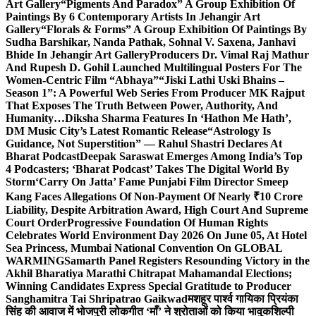
Art Gallery
“Pigments And Paradox” A Group Exhibition Of
Paintings By 6 Contemporary Artists In Jehangir Art
Gallery
“Florals & Forms” A Group Exhibition Of Paintings By
Sudha Barshikar, Nanda Pathak, Sohnal V. Saxena, Janhavi
Bhide In Jehangir Art Gallery
Producers Dr. Vimal Raj Mathur
And Rupesh D. Gohil Launched Multilingual Posters For The
Women-Centric Film “Abhaya”
“Jiski Lathi Uski Bhains –
Season 1”: A Powerful Web Series From Producer MK Rajput
That Exposes The Truth Between Power, Authority, And
Humanity…
Diksha Sharma Features In ‘Hathon Me Hath’,
DM Music City’s Latest Romantic Release
“Astrology Is
Guidance, Not Superstition” — Rahul Shastri Declares At
Bharat Podcast
Deepak Saraswat Emerges Among India’s Top
4 Podcasters; ‘Bharat Podcast’ Takes The Digital World By
Storm
‘Carry On Jatta’ Fame Punjabi Film Director Smeep
Kang Faces Allegations Of Non-Payment Of Nearly ₹10 Crore
Liability, Despite Arbitration Award, High Court And Supreme
Court Order
Progressive Foundation Of Human Rights
Celebrates World Environment Day 2026 On June 05, At Hotel
Sea Princess, Mumbai National Convention On GLOBAL
WARMING
Samarth Panel Registers Resounding Victory in the
Akhil Bharatiya Marathi Chitrapat Mahamandal Elections;
Winning Candidates Express Special Gratitude to Producer
Sanghamitra Tai Shripatrao Gaikwad
मशहूर पार्श्व गायिका प्रियंका
सिंह की आवाज में भोजपुरी लोकगीत ‘माँ’ ने श्रोताओं को किया भावुक
शिल्पी