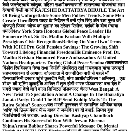
केले जननेतृत्वाचे कौतुक, महिला सक्षमीकरणासाठी शासनाच्या योजनांचा लाभ
देण्याची केली मागणी
RAJESHH DATTATRYA BHUJLE The Art
Of Being Unforgettable Some Men Follow Trends. Some Men
Create Them
विजय यादव के निर्देशन में बनी प्रेम सिंह और रक्षा गुप्ता की
भोजपुरी फिल्म ‘जोरू का गुलाम’ का ट्रेलर रिलीज, दर्शकों के बीच मचाया
धमाल
New York State Honours Global Peace Leader His
Eminence Prof. Sir Dr. Madhu Krishan With Multiple
Prestigious Civic Recognitions
Retiring On Your Own Terms
With ICICI Pru Gold Pension Savings: The Growing Shift
Toward Lifelong Financial Freedom
His Eminence Prof. Dr.
Madhu Krishan Honoured Peace Ambassadors At United
Nations Headquarters During Global Peace Seminar
कलाकारांच्या
दिंडीत रिपब्लिकन नेत्या तथा निर्माती संघमित्रा ताई गायकवाड यांचा उत्स्फूर्त
सहभाग
आस्था से आगाज: कोलकाता में राजनीतिक पारी से पहले माँ
विन्ध्यवासिनी दरबार पहुंचे कुलदीप मैती, मांगा आशीर्वाद
फ़िल्म “अभिमन्यु – एक
शोध” की शूटिंग जुलाई के आखिर में शुरू होगी
‘भारत पॉडकास्ट’ बना देश में
सबसे ज्यादा देखे जाने वाला डिजिटल पॉडकास्ट चैनल
West Bengal: A
New Twist To Speculation About A Change In The Bharatiya
Janata Party: Could The BJP Send Kuldip Maity To The
Rajya Sabha? Sources
यश भारती पुरस्कार से सम्मानित अभिषेक यादव
‘अभि’ को फ़िल्म मेकर धीरू यादव ने जन्मदिन पर दी बधाई, लिम्का बुक
रिकॉर्डधारी को सराहा
Casting Director Kashyap Chandhock
Continues His Successful Run With Jeevan Bheema
Yojna
Aruna Babbar Shares Powerful Message On Mental