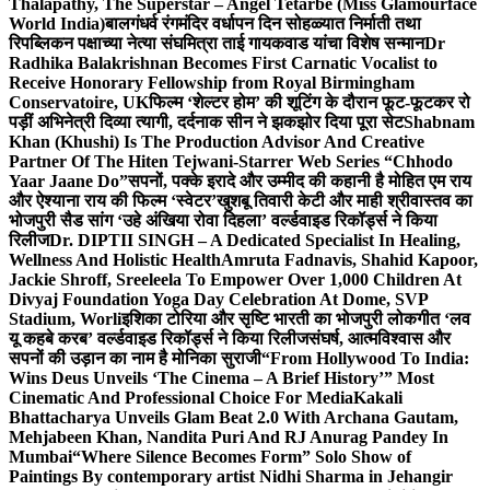
Thalapathy, The Superstar – Angel Tetarbe (Miss Glamourface
World India)
बालगंधर्व रंगमंदिर वर्धापन दिन सोहळ्यात निर्माती तथा
रिपब्लिकन पक्षाच्या नेत्या संघमित्रा ताई गायकवाड यांचा विशेष सन्मान
Dr
Radhika Balakrishnan Becomes First Carnatic Vocalist to
Receive Honorary Fellowship from Royal Birmingham
Conservatoire, UK
फिल्म ‘शेल्टर होम’ की शूटिंग के दौरान फूट-फूटकर रो
पड़ीं अभिनेत्री दिव्या त्यागी, दर्दनाक सीन ने झकझोर दिया पूरा सेट
Shabnam
Khan (Khushi) Is The Production Advisor And Creative
Partner Of The Hiten Tejwani-Starrer Web Series “Chhodo
Yaar Jaane Do”
सपनों, पक्के इरादे और उम्मीद की कहानी है मोहित एम राय
और ऐश्याना राय की फिल्म ‘स्वेटर’
खुशबू तिवारी केटी और माही श्रीवास्तव का
भोजपुरी सैड सांग ‘उहे अंखिया रोवा दिहला’ वर्ल्डवाइड रिकॉर्ड्स ने किया
रिलीज
Dr. DIPTII SINGH – A Dedicated Specialist In Healing,
Wellness And Holistic Health
Amruta Fadnavis, Shahid Kapoor,
Jackie Shroff, Sreeleela To Empower Over 1,000 Children At
Divyaj Foundation Yoga Day Celebration At Dome, SVP
Stadium, Worli
इशिका टोरिया और सृष्टि भारती का भोजपुरी लोकगीत ‘लव
यू कहबे करब’ वर्ल्डवाइड रिकॉर्ड्स ने किया रिलीज
संघर्ष, आत्मविश्वास और
सपनों की उड़ान का नाम है मोनिका सुराजी
“From Hollywood To India:
Wins Deus Unveils ‘The Cinema – A Brief History’” Most
Cinematic And Professional Choice For Media
Kakali
Bhattacharya Unveils Glam Beat 2.0 With Archana Gautam,
Mehjabeen Khan, Nandita Puri And RJ Anurag Pandey In
Mumbai
“Where Silence Becomes Form” Solo Show of
Paintings By contemporary artist Nidhi Sharma in Jehangir