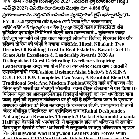
किया सम्मानित
ఆర్థిక సంవత్సరం 2027 , మొదటి త్రైమాసికంలో (క్యు 1
-ఎఫ్ వై 2027) వినియోగదారులకు మొత్తం రూ. 4,666 కోట్ల
ప్రయోజనాలను చెల్లించిన ఐసిఐసిఐ ప్రుడెన్షియల్ లైఫ్ ఇన్సూరెన్స్
Q1-
FY2027-এ গ্রাহকদের মোট ৪,৬৬৬ কোটি টাকার সুবিধা প্রদান করেছে
আইসিআইসিআই প্রুডেন্সিয়াল লাইফ ইন্স্যুরেন্স
कंट्री क्लब हॉस्पिटॅलिटी अँड
हॉलिडेज प्रायव्हेट लिमिटेडने कंट्री क्लब मास्टरकार्ड – तुर्कस्तान सादर
केले.
जुग-जुग जीने की दुआ वाला भोजपुरी लोकगीत रिलीज, प्रियंका सिंह और
इशिका तोरिया की जोड़ी ने मचाया धमाल
Mr. Hitesh Nihalani: Two
Decades Of Building Trust In Real Estate
Dr. Basant Goel To
Grace Asia Excellence & Leadership Awards 2026 As
Distinguished Guest Celebrating Excellence. Inspiring
Leadership
महाराष्ट्राच्या वीज वितरण व्यवस्थेवर वाढता ताण : तातडीने
उपाययोजनांची गरज
Fashion Designer Aisha Shetty’s YASHNA
COLLECTION Completes Two Years, A Beautiful Blend Of
Traditional Style And Modern Fashion
एक्ट्रेस माही श्रीवास्तव और
सिंगर सृष्टी भारती का भोजपुरी लोकगीत ‘गवना वीएस खेलवना’ ने पार किया 10
मिलियन व्यूज का आंकड़ा
वर्ल्डवाइड रिकॉर्ड्स भोजपुरी का नया धमाकेदार गाना
जल्द, दुबई की खूबसूरत लोकेशन्स पर हो रही है शूटिंग
फिल्म जगत के प्रख्यात
अशफ़ाक खोपेकर को मिला महाराष्ट्र के राज्यपाल सी.पी. राधाकृष्णन के हाथों
‘बेस्ट बॉलीवुड एक्टिविस्ट’ का प्रतिष्ठित सम्मान
Rahul Deshpande’s
Abhangawari Resonates Through A Packed Shanmukhananda
Hall
राहुल देशपांडे की ‘अभंगवारी’ ने शन्मुखानंद हॉल को भक्तिरस से सराबोर
किया
राहुल देशपांडे यांच्या ‘अभंगवारी’ने शन्मुखानंद सभागृह भक्तिरसात न्हाऊन
निघाले
Hollywood And Bollywood Leaders Join Forces With
Anti-Hunger CEO For Historic White House Discussions On