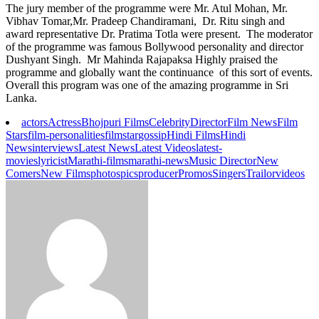
The jury member of the programme were Mr. Atul Mohan, Mr.
Vibhav Tomar,Mr. Pradeep Chandiramani, Dr. Ritu singh and
award representative Dr. Pratima Totla were present. The moderator
of the programme was famous Bollywood personality and director
Dushyant Singh. Mr Mahinda Rajapaksa Highly praised the
programme and globally want the continuance of this sort of events.
Overall this program was one of the amazing programme in Sri
Lanka.
actors
Actress
Bhojpuri Films
Celebrity
Director
Film News
Film
Stars
film-personalities
filmstar
gossip
Hindi Films
Hindi
News
interviews
Latest News
Latest Videos
latest-
movies
lyricist
Marathi-films
marathi-news
Music Director
New
Comers
New Films
photos
pics
producer
Promos
Singers
Trailor
videos