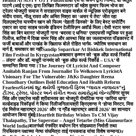
Health At MSTV OTT Platform
डॉ एस वी अंचन द्वारा निर्मित, डॉ अतुल
पाटणे (आई ए एस) द्वारा लिखित फिल्मस्टार डॉ महेश कुमार फिल्म भोज का
ट्रेलर भोजपुरी समाज ने सराहा
एयर वाइस मार्शल से म्यूज़िक प्रोड्यूसर बने
संदीप रावत, नीलू रावत और अमित मिश्रा का ‘असर ये तेरा’ जीत रहा
दिल
एक्ट्रेस यास्मीन खान को फिल्म ‘देहाती डिस्को’ के लिए बेस्ट सपोर्टिंग
एक्टर का दादा साहब फाल्के इंडियन टेलीविज़न अवॉर्ड मिला।
देसी स्टार समर
सिंह का बिग ब्लास्ट भोजपुरी गाना ‘बदरवा ए धनिया’ एसएफसी म्यूजिक पर हुआ
रिलीज, बारिश में दिखा समर सिंह और आस्था सिंह का जलवा
भारत पॉडकास्ट में
फर्जी बाबाओं और पाखंड के खिलाफ बोले रोहित भार्गव- ज्योतिष समाधान का
मार्ग है, चमत्कार का नहीं
Sandip Soparrkar At Bishkek International
Film Festival In Kyrgyzstan
बख्तवार कृष्णन को ‘बुक ऑफ़ वर्ल्ड रिकॉर्ड
– लंदन’ और डॉ. माधुरी पानमंद को ‘बुक ऑफ़ वर्ल्ड रिकॉर्ड – USA’ से
सम्मानित किया गया।
The Journey Of Lyricist And Composer
Amitabh Ranjan From Journalist To Welknown Lyricist
A
Visionary For The Vulnerable: J&Ks Daughter Reena
Choudhary Outlines Bold Education And Health Reform
Fearless
લંડનમાં શૂટ થયેલી ગુજરાતી ફિલ્મ “લાયક નાલાયક”નું
ટીઝર, ટ્રેલર, પોસ્ટર અને સંગીત ભવ્ય સમારોહમાં લોન્ચ
सिंगर सुगम
सिंह और एक्ट्रेस माही श्रीवास्तव का भोजपुरी रोमांटिक गाना ‘करिया धागा’
वर्ल्डवाइड रिकॉर्ड्स ने किया रिलीज
निलायश्री क्रिएशन्स ने ‘होप्स मिस्टर, मिस
एंड मिसेज महाराष्ट्र 2026’ और ‘द ग्रैंड महाराष्ट्र अवार्ड 2026’ का शानदार
आयोजन किया मुंबई:
Heartfelt Birthday Wishes To CM Vijay
Thalapathy, The Superstar – Angel Tetarbe (Miss Glamourface
World India)
बालगंधर्व रंगमंदिर वर्धापन दिन सोहळ्यात निर्माती तथा
रिपब्लिकन पक्षाच्या नेत्या संघमित्रा ताई गायकवाड यांचा विशेष सन्मान
Dr