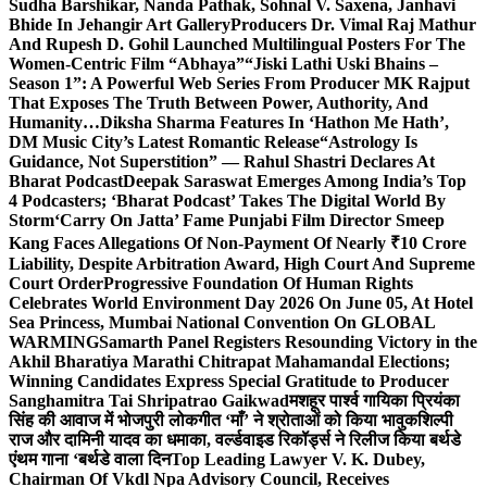
Sudha Barshikar, Nanda Pathak, Sohnal V. Saxena, Janhavi
Bhide In Jehangir Art Gallery
Producers Dr. Vimal Raj Mathur
And Rupesh D. Gohil Launched Multilingual Posters For The
Women-Centric Film “Abhaya”
“Jiski Lathi Uski Bhains –
Season 1”: A Powerful Web Series From Producer MK Rajput
That Exposes The Truth Between Power, Authority, And
Humanity…
Diksha Sharma Features In ‘Hathon Me Hath’,
DM Music City’s Latest Romantic Release
“Astrology Is
Guidance, Not Superstition” — Rahul Shastri Declares At
Bharat Podcast
Deepak Saraswat Emerges Among India’s Top
4 Podcasters; ‘Bharat Podcast’ Takes The Digital World By
Storm
‘Carry On Jatta’ Fame Punjabi Film Director Smeep
Kang Faces Allegations Of Non-Payment Of Nearly ₹10 Crore
Liability, Despite Arbitration Award, High Court And Supreme
Court Order
Progressive Foundation Of Human Rights
Celebrates World Environment Day 2026 On June 05, At Hotel
Sea Princess, Mumbai National Convention On GLOBAL
WARMING
Samarth Panel Registers Resounding Victory in the
Akhil Bharatiya Marathi Chitrapat Mahamandal Elections;
Winning Candidates Express Special Gratitude to Producer
Sanghamitra Tai Shripatrao Gaikwad
मशहूर पार्श्व गायिका प्रियंका
सिंह की आवाज में भोजपुरी लोकगीत ‘माँ’ ने श्रोताओं को किया भावुक
शिल्पी
राज और दामिनी यादव का धमाका, वर्ल्डवाइड रिकॉर्ड्स ने रिलीज किया बर्थडे
एंथम गाना ‘बर्थडे वाला दिन
Top Leading Lawyer V. K. Dubey,
Chairman Of Vkdl Npa Advisory Council, Receives