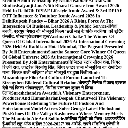
Mental Health Workshop By Aruna Babbar At Marwah
Studios
Kalyanji Jana’s 5th Bharat Gaurav Icon Award 2026
Held In Delhi
7th DPIAF Lifestyle Iconic Award & 3rd DPIAF
OTT Influencer & Youtuber Iconic Award 2026 In
Delhi
Rupesh Pandey – Bihar 2026 A Rising Force At The
Intersection Of Business, Leadership & Public Service
संचिता
बनर्जी, प्रत्युष मिश्रा की भोजपुरी फिल्म ‘छठी माई के धोके चरनिया’ की शूटिंग
कंप्लीट, पोस्ट प्रोडक्शन शुरू
Vaishnavi Chalke The Winner Of
Queen Of Global International 2026 At International Crowning
2026 Held At Raddison Hotel Mumbai, The Pageant Presented
By Joill Entertainments
Saartha Sameer Gore Winner Of Queen
Of Global Universe 2026 At International Crowning 2026
Presented By Joill Entertainments
डिजिटल स्टार सौरभ शर्मा, सिंगर
शिल्पी राज, एक्ट्रेस प्रियांशु सिंह, सिंगर एक्टर राजा भोजपुरिया का रोमांटिक
गाना ‘सिल्क वाली सड़िया’ होडा भोजपुरी पर हुआ रिलीज
Indo
Mozambique Film And Cultural Forum Launched To
Strengthen Bilateral Cultural Relations
भोजपुरी सिनेमा में जल्द दस्तक
देगी नई फिल्म ‘मंगलसूत्र’, निर्माता रत्नाकर कुमार ने किया
ऐलान
Sureshchandra Awasthi A Visionary Entrepreneur,
Producer And Humanitarian
Deepak Chaturvedi The Visionary
Powerhouse Redefining The Future Of Fashion And
Entertainment
Model Actress Sofee George Latest Photoshoot
Pics
Echoes Of The Valley: Kastoorwan Where Memory Meets
The Mountain Air And Solitude.
कौशिक द्विवेदी को मिला ‘आउटस्टैंडिंग
ई-कॉमर्स शूट ऑफ द ईयर 2026-2027’ का अवॉर्ड, सपने मॉडलिंग एजेंसी ने