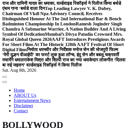
राज और दामिनी यादव का धमाका, वर्ल्डवाइड रिकॉर्ड्स ने रिलीज किया बर्थडे
एंथम गाना ‘बर्थडे वाला दिन
Top Leading Lawyer V. K. Dubey,
Chairman Of Vkdl Npa Advisory Council, Receives
Distinguished Honour At The 2nd International Bar & Bench
Badminton Championship In London
Ramesh Joginder Singh
Chandra A Submarine Warrior, A Nation Builder And A Living
Symbol Of Dedication
Mumbai’s Divya Patadia Crowned Mrs.
Royal Global Queen 2026
AAFT Introduces Prestigious Awards
For Short Films At The Historic 128th AAFT Festival Of Short
Digital Films
निर्माता धरमवीर और निर्देशक मनोज सेन की भोजपुरी फिल्म
‘मेरी दुल्हन वीआईपी’ का फर्स्ट लुक हुआ लॉन्च, इंदु सेन और बबलू चक्रवर्ती
मचायेंगे धमाल
राकेश मिश्रा और शिल्पी राज का नया धमाकेदार लोकगीत ‘दिलवा
बा रुई जइसन’ वर्ल्डवाइड रिकॉर्ड्स ने किया रिलीज
Sat. Aug 8th, 2026
Home
ABOUT Us
Entertainment News
Disclaimer
Contact
BOLLYWOOD