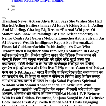
Santosh Raosaheb Chavan mumbai
Trending News:
Actress Aliya Khan Says She Wishes She Had
Started Acting Earlier
Shanaya Al Haq: A Rising Star In Acting
And Modeling, Chasing Big Dreams
“Eternal Whispers Of
Stone” Solo Show Of Paintings By Uma Krishnamoorthy In
Nehru Centre Art Gallery
Melooha Launches Artha Sutram, An
AI-Powered Wealth Intelligence Report For Personalized
Financial Guidance
Sachiin Joshi: Jodhpur’s Own Who
Transformed Kingfisher Villa Into King’s Mansion In Goa
सुर
म्यूजिक वर्ल्ड प्रा.लि., निर्माता सुरिंदर यादव और निर्देशक विजय यादव की
भोजपुरी फिल्म ‘गंगा जमुना सरस्वती’ की शूटिंग ग्रैंड मुहूर्त करके शुरू
महराजगंज, भदोही में
‘कैलाश के निवासी’ वर्ल्डवाइड रिकॉर्ड्स पर रिलीज,
एक्ट्रेस माही श्रीवास्तव और सिंगर शिवानी सिंह का नया बोलबम गीत
वीकेडीएल
ग्रुप का ‘NPA Bazaar’ भारत में एनपीए एवं डिस्ट्रेस्ड एसेट समाधान का बन
रहा राष्ट्रीय मंच, वि के दुबे के नेतृत्व में बैंकिंग एवं वित्तीय क्षेत्र के लिए समग्र
समाधान उपलब्ध कराने की पहल i
Anuja Sahai Explores Spiritual
Wisdom With Swami Abhedananda On Articulate With
Anuja
अनुजा सहाई के ‘आर्टिक्युलेट विद अनुजा’ में स्वामी अभेदानंद के साथ
अध्यात्म, आत्मबोध और जीवन की गहन यात्रा
Nat Habit LIVE Returns
With Its 4th Edition, Featuring Sanjana Sanghi In An Exclusive
Look Inside Fresh Ayurveda Kitchen
AAFT Hosts Engaging