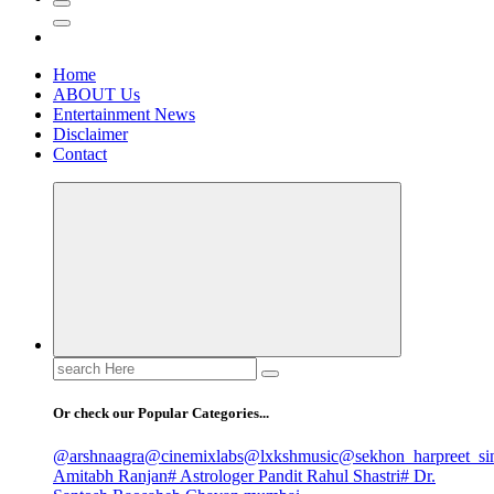
Home
ABOUT Us
Entertainment News
Disclaimer
Contact
Search
for:
Or check our Popular Categories...
@arshnaagra
@cinemixlabs
@lxkshmusic
@sekhon_harpreet_si
Amitabh Ranjan
# Astrologer Pandit Rahul Shastri
# Dr.