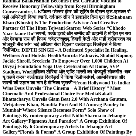
Radhika Balakrishnan Becomes First Carnatic Vocalist to
Receive Honorary Fellowship from Royal Birmingham
Conservatoire, UK
फिल्म ‘शेल्टर होम’ की शूटिंग के दौरान फूट-फूटकर रो
पड़ीं अभिनेत्री दिव्या त्यागी, दर्दनाक सीन ने झकझोर दिया पूरा सेट
Shabnam
Khan (Khushi) Is The Production Advisor And Creative
Partner Of The Hiten Tejwani-Starrer Web Series “Chhodo
Yaar Jaane Do”
सपनों, पक्के इरादे और उम्मीद की कहानी है मोहित एम राय
और ऐश्याना राय की फिल्म ‘स्वेटर’
खुशबू तिवारी केटी और माही श्रीवास्तव का
भोजपुरी सैड सांग ‘उहे अंखिया रोवा दिहला’ वर्ल्डवाइड रिकॉर्ड्स ने किया
रिलीज
Dr. DIPTII SINGH – A Dedicated Specialist In Healing,
Wellness And Holistic Health
Amruta Fadnavis, Shahid Kapoor,
Jackie Shroff, Sreeleela To Empower Over 1,000 Children At
Divyaj Foundation Yoga Day Celebration At Dome, SVP
Stadium, Worli
इशिका टोरिया और सृष्टि भारती का भोजपुरी लोकगीत ‘लव
यू कहबे करब’ वर्ल्डवाइड रिकॉर्ड्स ने किया रिलीज
संघर्ष, आत्मविश्वास और
सपनों की उड़ान का नाम है मोनिका सुराजी
“From Hollywood To India:
Wins Deus Unveils ‘The Cinema – A Brief History’” Most
Cinematic And Professional Choice For Media
Kakali
Bhattacharya Unveils Glam Beat 2.0 With Archana Gautam,
Mehjabeen Khan, Nandita Puri And RJ Anurag Pandey In
Mumbai
“Where Silence Becomes Form” Solo Show of
Paintings By contemporary artist Nidhi Sharma in Jehangir
Art Gallery
“Pigments And Paradox” A Group Exhibition Of
Paintings By 6 Contemporary Artists In Jehangir Art
Gallery
“Florals & Forms” A Group Exhibition Of Paintings By