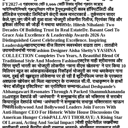
FY2027-এ গ্রাহকদের মোট ৪,৬৬৬ কোটি টাকার সুবিধা প্রদান করেছে
আইসিআইসিআই প্রুডেন্সিয়াল লাইফ ইন্স্যুরেন্স
कंट्री क्लब हॉस्पिटॅलिटी अँड
हॉलिडेज प्रायव्हेट लिमिटेडने कंट्री क्लब मास्टरकार्ड – तुर्कस्तान सादर
केले.
जुग-जुग जीने की दुआ वाला भोजपुरी लोकगीत रिलीज, प्रियंका सिंह और
इशिका तोरिया की जोड़ी ने मचाया धमाल
Mr. Hitesh Nihalani: Two
Decades Of Building Trust In Real Estate
Dr. Basant Goel To
Grace Asia Excellence & Leadership Awards 2026 As
Distinguished Guest Celebrating Excellence. Inspiring
Leadership
महाराष्ट्राच्या वीज वितरण व्यवस्थेवर वाढता ताण : तातडीने
उपाययोजनांची गरज
Fashion Designer Aisha Shetty’s YASHNA
COLLECTION Completes Two Years, A Beautiful Blend Of
Traditional Style And Modern Fashion
एक्ट्रेस माही श्रीवास्तव और
सिंगर सृष्टी भारती का भोजपुरी लोकगीत ‘गवना वीएस खेलवना’ ने पार किया 10
मिलियन व्यूज का आंकड़ा
वर्ल्डवाइड रिकॉर्ड्स भोजपुरी का नया धमाकेदार गाना
जल्द, दुबई की खूबसूरत लोकेशन्स पर हो रही है शूटिंग
फिल्म जगत के प्रख्यात
अशफ़ाक खोपेकर को मिला महाराष्ट्र के राज्यपाल सी.पी. राधाकृष्णन के हाथों
‘बेस्ट बॉलीवुड एक्टिविस्ट’ का प्रतिष्ठित सम्मान
Rahul Deshpande’s
Abhangawari Resonates Through A Packed Shanmukhananda
Hall
राहुल देशपांडे की ‘अभंगवारी’ ने शन्मुखानंद हॉल को भक्तिरस से सराबोर
किया
राहुल देशपांडे यांच्या ‘अभंगवारी’ने शन्मुखानंद सभागृह भक्तिरसात न्हाऊन
निघाले
Hollywood And Bollywood Leaders Join Forces With
Anti-Hunger CEO For Historic White House Discussions On
American Hunger Crisis
PALLAVI THORAVE: A Rising Star
Of Lavani, Acting And Social Impact !
मोशी दुर्घटनेतील जखमींच्या
मदतीसाठी धावले केंद्रीय मंत्री रामदास आठवले; संघमित्रा गायकवाड यांनी