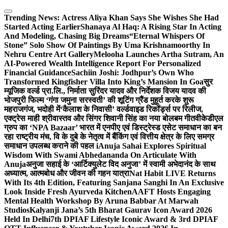
Skip
to
Trending News:
Actress Aliya Khan Says She Wishes She Had
content
Started Acting Earlier
Shanaya Al Haq: A Rising Star In Acting
And Modeling, Chasing Big Dreams
“Eternal Whispers Of
Stone” Solo Show Of Paintings By Uma Krishnamoorthy In
Nehru Centre Art Gallery
Melooha Launches Artha Sutram, An
AI-Powered Wealth Intelligence Report For Personalized
Financial Guidance
Sachiin Joshi: Jodhpur’s Own Who
Transformed Kingfisher Villa Into King’s Mansion In Goa
सुर
म्यूजिक वर्ल्ड प्रा.लि., निर्माता सुरिंदर यादव और निर्देशक विजय यादव की
भोजपुरी फिल्म ‘गंगा जमुना सरस्वती’ की शूटिंग ग्रैंड मुहूर्त करके शुरू
महराजगंज, भदोही में
‘कैलाश के निवासी’ वर्ल्डवाइड रिकॉर्ड्स पर रिलीज,
एक्ट्रेस माही श्रीवास्तव और सिंगर शिवानी सिंह का नया बोलबम गीत
वीकेडीएल
ग्रुप का ‘NPA Bazaar’ भारत में एनपीए एवं डिस्ट्रेस्ड एसेट समाधान का बन
रहा राष्ट्रीय मंच, वि के दुबे के नेतृत्व में बैंकिंग एवं वित्तीय क्षेत्र के लिए समग्र
समाधान उपलब्ध कराने की पहल i
Anuja Sahai Explores Spiritual
Wisdom With Swami Abhedananda On Articulate With
Anuja
अनुजा सहाई के ‘आर्टिक्युलेट विद अनुजा’ में स्वामी अभेदानंद के साथ
अध्यात्म, आत्मबोध और जीवन की गहन यात्रा
Nat Habit LIVE Returns
With Its 4th Edition, Featuring Sanjana Sanghi In An Exclusive
Look Inside Fresh Ayurveda Kitchen
AAFT Hosts Engaging
Mental Health Workshop By Aruna Babbar At Marwah
Studios
Kalyanji Jana’s 5th Bharat Gaurav Icon Award 2026
Held In Delhi
7th DPIAF Lifestyle Iconic Award & 3rd DPIAF