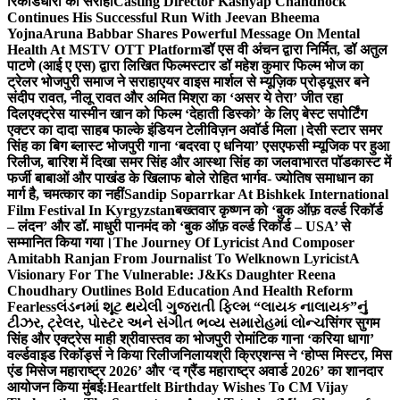
रिकॉर्डधारी को सराहा
Casting Director Kashyap Chandhock
Continues His Successful Run With Jeevan Bheema
Yojna
Aruna Babbar Shares Powerful Message On Mental
Health At MSTV OTT Platform
डॉ एस वी अंचन द्वारा निर्मित, डॉ अतुल
पाटणे (आई ए एस) द्वारा लिखित फिल्मस्टार डॉ महेश कुमार फिल्म भोज का
ट्रेलर भोजपुरी समाज ने सराहा
एयर वाइस मार्शल से म्यूज़िक प्रोड्यूसर बने
संदीप रावत, नीलू रावत और अमित मिश्रा का ‘असर ये तेरा’ जीत रहा
दिल
एक्ट्रेस यास्मीन खान को फिल्म ‘देहाती डिस्को’ के लिए बेस्ट सपोर्टिंग
एक्टर का दादा साहब फाल्के इंडियन टेलीविज़न अवॉर्ड मिला।
देसी स्टार समर
सिंह का बिग ब्लास्ट भोजपुरी गाना ‘बदरवा ए धनिया’ एसएफसी म्यूजिक पर हुआ
रिलीज, बारिश में दिखा समर सिंह और आस्था सिंह का जलवा
भारत पॉडकास्ट में
फर्जी बाबाओं और पाखंड के खिलाफ बोले रोहित भार्गव- ज्योतिष समाधान का
मार्ग है, चमत्कार का नहीं
Sandip Soparrkar At Bishkek International
Film Festival In Kyrgyzstan
बख्तवार कृष्णन को ‘बुक ऑफ़ वर्ल्ड रिकॉर्ड
– लंदन’ और डॉ. माधुरी पानमंद को ‘बुक ऑफ़ वर्ल्ड रिकॉर्ड – USA’ से
सम्मानित किया गया।
The Journey Of Lyricist And Composer
Amitabh Ranjan From Journalist To Welknown Lyricist
A
Visionary For The Vulnerable: J&Ks Daughter Reena
Choudhary Outlines Bold Education And Health Reform
Fearless
લંડનમાં શૂટ થયેલી ગુજરાતી ફિલ્મ “લાયક નાલાયક”નું
ટીઝર, ટ્રેલર, પોસ્ટર અને સંગીત ભવ્ય સમારોહમાં લોન્ચ
सिंगर सुगम
सिंह और एक्ट्रेस माही श्रीवास्तव का भोजपुरी रोमांटिक गाना ‘करिया धागा’
वर्ल्डवाइड रिकॉर्ड्स ने किया रिलीज
निलायश्री क्रिएशन्स ने ‘होप्स मिस्टर, मिस
एंड मिसेज महाराष्ट्र 2026’ और ‘द ग्रैंड महाराष्ट्र अवार्ड 2026’ का शानदार
आयोजन किया मुंबई:
Heartfelt Birthday Wishes To CM Vijay