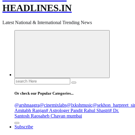
HEADLINES.IN
Latest National & International Trending News
Search
for:
Or check our Popular Categories...
@arshnaagra
@cinemixlabs
@lxkshmusic
@sekhon_harpreet_si
Amitabh Ranjan
# Astrologer Pandit Rahul Shastri
# Dr.
Santosh Raosaheb Chavan mumbai
Subscribe