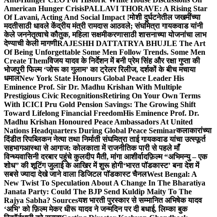
American Hunger Crisis
PALLAVI THORAVE: A Rising Star
Of Lavani, Acting And Social Impact !
मोशी दुर्घटनेतील जखमींच्या
मदतीसाठी धावले केंद्रीय मंत्री रामदास आठवले; संघमित्रा गायकवाड यांनी
केले जननेतृत्वाचे कौतुक, महिला सक्षमीकरणासाठी शासनाच्या योजनांचा लाभ
देण्याची केली मागणी
RAJESHH DATTATRYA BHUJLE The Art
Of Being Unforgettable Some Men Follow Trends. Some Men
Create Them
विजय यादव के निर्देशन में बनी प्रेम सिंह और रक्षा गुप्ता की
भोजपुरी फिल्म ‘जोरू का गुलाम’ का ट्रेलर रिलीज, दर्शकों के बीच मचाया
धमाल
New York State Honours Global Peace Leader His
Eminence Prof. Sir Dr. Madhu Krishan With Multiple
Prestigious Civic Recognitions
Retiring On Your Own Terms
With ICICI Pru Gold Pension Savings: The Growing Shift
Toward Lifelong Financial Freedom
His Eminence Prof. Dr.
Madhu Krishan Honoured Peace Ambassadors At United
Nations Headquarters During Global Peace Seminar
कलाकारांच्या
दिंडीत रिपब्लिकन नेत्या तथा निर्माती संघमित्रा ताई गायकवाड यांचा उत्स्फूर्त
सहभाग
आस्था से आगाज: कोलकाता में राजनीतिक पारी से पहले माँ
विन्ध्यवासिनी दरबार पहुंचे कुलदीप मैती, मांगा आशीर्वाद
फ़िल्म “अभिमन्यु – एक
शोध” की शूटिंग जुलाई के आखिर में शुरू होगी
‘भारत पॉडकास्ट’ बना देश में
सबसे ज्यादा देखे जाने वाला डिजिटल पॉडकास्ट चैनल
West Bengal: A
New Twist To Speculation About A Change In The Bharatiya
Janata Party: Could The BJP Send Kuldip Maity To The
Rajya Sabha? Sources
यश भारती पुरस्कार से सम्मानित अभिषेक यादव
‘अभि’ को फ़िल्म मेकर धीरू यादव ने जन्मदिन पर दी बधाई, लिम्का बुक