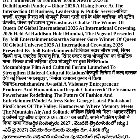
OTT Influencer & Youtuber Iconic Award 2026 In
Delhi
Rupesh Pandey – Bihar 2026 A Rising Force At The
Intersection Of Business, Leadership & Public Service
संचिता
बनर्जी, प्रत्युष मिश्रा की भोजपुरी फिल्म ‘छठी माई के धोके चरनिया’ की शूटिंग
कंप्लीट, पोस्ट प्रोडक्शन शुरू
Vaishnavi Chalke The Winner Of
Queen Of Global International 2026 At International Crowning
2026 Held At Raddison Hotel Mumbai, The Pageant Presented
By Joill Entertainments
Saartha Sameer Gore Winner Of Queen
Of Global Universe 2026 At International Crowning 2026
Presented By Joill Entertainments
डिजिटल स्टार सौरभ शर्मा, सिंगर
शिल्पी राज, एक्ट्रेस प्रियांशु सिंह, सिंगर एक्टर राजा भोजपुरिया का रोमांटिक
गाना ‘सिल्क वाली सड़िया’ होडा भोजपुरी पर हुआ रिलीज
Indo
Mozambique Film And Cultural Forum Launched To
Strengthen Bilateral Cultural Relations
भोजपुरी सिनेमा में जल्द दस्तक
देगी नई फिल्म ‘मंगलसूत्र’, निर्माता रत्नाकर कुमार ने किया
ऐलान
Sureshchandra Awasthi A Visionary Entrepreneur,
Producer And Humanitarian
Deepak Chaturvedi The Visionary
Powerhouse Redefining The Future Of Fashion And
Entertainment
Model Actress Sofee George Latest Photoshoot
Pics
Echoes Of The Valley: Kastoorwan Where Memory Meets
The Mountain Air And Solitude.
कौशिक द्विवेदी को मिला ‘आउटस्टैंडिंग
ई-कॉमर्स शूट ऑफ द ईयर 2026-2027’ का अवॉर्ड, सपने मॉडलिंग एजेंसी ने
किया सम्मानित
ఆర్థిక సంవత్సరం 2027 , మొదటి త్రైమాసికంలో (క్యు 1
-ఎఫ్ వై 2027) వినియోగదారులకు మొత్తం రూ. 4,666 కోట్ల
ప్రయోజనాలను చెల్లించిన ఐసిఐసిఐ ప్రుడెన్షియల్ లైఫ్ ఇన్సూరెన్స్
Q1-