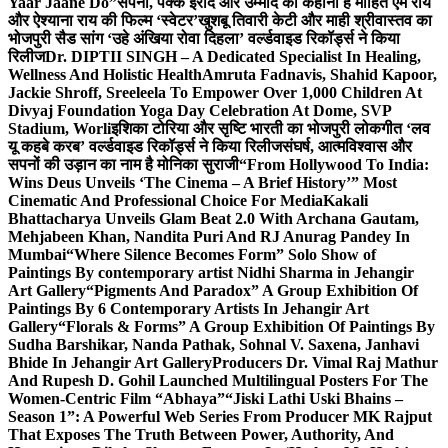
Yaar Jaane Do”
सपनों, पक्के इरादे और उम्मीद की कहानी है मोहित एम राय
और ऐश्याना राय की फिल्म ‘स्वेटर’
खुशबू तिवारी केटी और माही श्रीवास्तव का
भोजपुरी सैड सांग ‘उहे अंखिया रोवा दिहला’ वर्ल्डवाइड रिकॉर्ड्स ने किया
रिलीज
Dr. DIPTII SINGH – A Dedicated Specialist In Healing,
Wellness And Holistic Health
Amruta Fadnavis, Shahid Kapoor,
Jackie Shroff, Sreeleela To Empower Over 1,000 Children At
Divyaj Foundation Yoga Day Celebration At Dome, SVP
Stadium, Worli
इशिका टोरिया और सृष्टि भारती का भोजपुरी लोकगीत ‘लव
यू कहबे करब’ वर्ल्डवाइड रिकॉर्ड्स ने किया रिलीज
संघर्ष, आत्मविश्वास और
सपनों की उड़ान का नाम है मोनिका सुराजी
“From Hollywood To India:
Wins Deus Unveils ‘The Cinema – A Brief History’” Most
Cinematic And Professional Choice For Media
Kakali
Bhattacharya Unveils Glam Beat 2.0 With Archana Gautam,
Mehjabeen Khan, Nandita Puri And RJ Anurag Pandey In
Mumbai
“Where Silence Becomes Form” Solo Show of
Paintings By contemporary artist Nidhi Sharma in Jehangir
Art Gallery
“Pigments And Paradox” A Group Exhibition Of
Paintings By 6 Contemporary Artists In Jehangir Art
Gallery
“Florals & Forms” A Group Exhibition Of Paintings By
Sudha Barshikar, Nanda Pathak, Sohnal V. Saxena, Janhavi
Bhide In Jehangir Art Gallery
Producers Dr. Vimal Raj Mathur
And Rupesh D. Gohil Launched Multilingual Posters For The
Women-Centric Film “Abhaya”
“Jiski Lathi Uski Bhains –
Season 1”: A Powerful Web Series From Producer MK Rajput
That Exposes The Truth Between Power, Authority, And