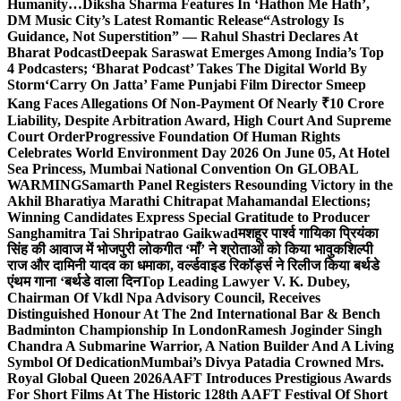
Humanity…
Diksha Sharma Features In ‘Hathon Me Hath’,
DM Music City’s Latest Romantic Release
“Astrology Is
Guidance, Not Superstition” — Rahul Shastri Declares At
Bharat Podcast
Deepak Saraswat Emerges Among India’s Top
4 Podcasters; ‘Bharat Podcast’ Takes The Digital World By
Storm
‘Carry On Jatta’ Fame Punjabi Film Director Smeep
Kang Faces Allegations Of Non-Payment Of Nearly ₹10 Crore
Liability, Despite Arbitration Award, High Court And Supreme
Court Order
Progressive Foundation Of Human Rights
Celebrates World Environment Day 2026 On June 05, At Hotel
Sea Princess, Mumbai National Convention On GLOBAL
WARMING
Samarth Panel Registers Resounding Victory in the
Akhil Bharatiya Marathi Chitrapat Mahamandal Elections;
Winning Candidates Express Special Gratitude to Producer
Sanghamitra Tai Shripatrao Gaikwad
मशहूर पार्श्व गायिका प्रियंका
सिंह की आवाज में भोजपुरी लोकगीत ‘माँ’ ने श्रोताओं को किया भावुक
शिल्पी
राज और दामिनी यादव का धमाका, वर्ल्डवाइड रिकॉर्ड्स ने रिलीज किया बर्थडे
एंथम गाना ‘बर्थडे वाला दिन
Top Leading Lawyer V. K. Dubey,
Chairman Of Vkdl Npa Advisory Council, Receives
Distinguished Honour At The 2nd International Bar & Bench
Badminton Championship In London
Ramesh Joginder Singh
Chandra A Submarine Warrior, A Nation Builder And A Living
Symbol Of Dedication
Mumbai’s Divya Patadia Crowned Mrs.
Royal Global Queen 2026
AAFT Introduces Prestigious Awards
For Short Films At The Historic 128th AAFT Festival Of Short