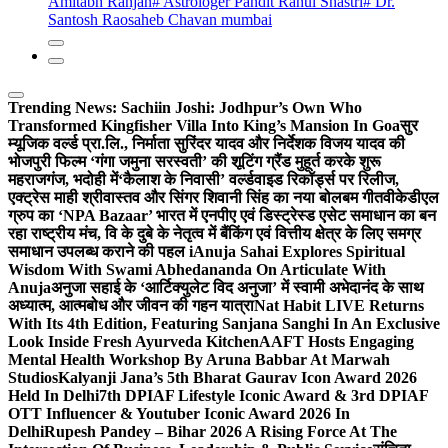
Amitabh Ranjan
# Astrologer Pandit Rahul Shastri
# Dr.
Santosh Raosaheb Chavan mumbai
Trending News:
Sachiin Joshi: Jodhpur’s Own Who
Transformed Kingfisher Villa Into King’s Mansion In Goa
सुर
म्यूजिक वर्ल्ड प्रा.लि., निर्माता सुरिंदर यादव और निर्देशक विजय यादव की
भोजपुरी फिल्म ‘गंगा जमुना सरस्वती’ की शूटिंग ग्रैंड मुहूर्त करके शुरू
महराजगंज, भदोही में
‘कैलाश के निवासी’ वर्ल्डवाइड रिकॉर्ड्स पर रिलीज,
एक्ट्रेस माही श्रीवास्तव और सिंगर शिवानी सिंह का नया बोलबम गीत
वीकेडीएल
ग्रुप का ‘NPA Bazaar’ भारत में एनपीए एवं डिस्ट्रेस्ड एसेट समाधान का बन
रहा राष्ट्रीय मंच, वि के दुबे के नेतृत्व में बैंकिंग एवं वित्तीय क्षेत्र के लिए समग्र
समाधान उपलब्ध कराने की पहल i
Anuja Sahai Explores Spiritual
Wisdom With Swami Abhedananda On Articulate With
Anuja
अनुजा सहाई के ‘आर्टिक्युलेट विद अनुजा’ में स्वामी अभेदानंद के साथ
अध्यात्म, आत्मबोध और जीवन की गहन यात्रा
Nat Habit LIVE Returns
With Its 4th Edition, Featuring Sanjana Sanghi In An Exclusive
Look Inside Fresh Ayurveda Kitchen
AAFT Hosts Engaging
Mental Health Workshop By Aruna Babbar At Marwah
Studios
Kalyanji Jana’s 5th Bharat Gaurav Icon Award 2026
Held In Delhi
7th DPIAF Lifestyle Iconic Award & 3rd DPIAF
OTT Influencer & Youtuber Iconic Award 2026 In
Delhi
Rupesh Pandey – Bihar 2026 A Rising Force At The