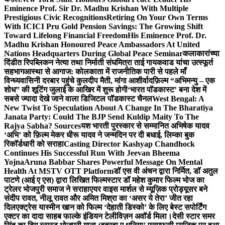
Eminence Prof. Sir Dr. Madhu Krishan With Multiple
Prestigious Civic Recognitions
Retiring On Your Own Terms
With ICICI Pru Gold Pension Savings: The Growing Shift
Toward Lifelong Financial Freedom
His Eminence Prof. Dr.
Madhu Krishan Honoured Peace Ambassadors At United
Nations Headquarters During Global Peace Seminar
कलाकारांच्या
दिंडीत रिपब्लिकन नेत्या तथा निर्माती संघमित्रा ताई गायकवाड यांचा उत्स्फूर्त
सहभाग
आस्था से आगाज: कोलकाता में राजनीतिक पारी से पहले माँ
विन्ध्यवासिनी दरबार पहुंचे कुलदीप मैती, मांगा आशीर्वाद
फ़िल्म “अभिमन्यु – एक
शोध” की शूटिंग जुलाई के आखिर में शुरू होगी
‘भारत पॉडकास्ट’ बना देश में
सबसे ज्यादा देखे जाने वाला डिजिटल पॉडकास्ट चैनल
West Bengal: A
New Twist To Speculation About A Change In The Bharatiya
Janata Party: Could The BJP Send Kuldip Maity To The
Rajya Sabha? Sources
यश भारती पुरस्कार से सम्मानित अभिषेक यादव
‘अभि’ को फ़िल्म मेकर धीरू यादव ने जन्मदिन पर दी बधाई, लिम्का बुक
रिकॉर्डधारी को सराहा
Casting Director Kashyap Chandhock
Continues His Successful Run With Jeevan Bheema
Yojna
Aruna Babbar Shares Powerful Message On Mental
Health At MSTV OTT Platform
डॉ एस वी अंचन द्वारा निर्मित, डॉ अतुल
पाटणे (आई ए एस) द्वारा लिखित फिल्मस्टार डॉ महेश कुमार फिल्म भोज का
ट्रेलर भोजपुरी समाज ने सराहा
एयर वाइस मार्शल से म्यूज़िक प्रोड्यूसर बने
संदीप रावत, नीलू रावत और अमित मिश्रा का ‘असर ये तेरा’ जीत रहा
दिल
एक्ट्रेस यास्मीन खान को फिल्म ‘देहाती डिस्को’ के लिए बेस्ट सपोर्टिंग
एक्टर का दादा साहब फाल्के इंडियन टेलीविज़न अवॉर्ड मिला।
देसी स्टार समर