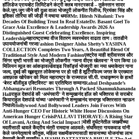
हॉलिडेज प्रायव्हेट लिमिटेडने कंट्री क्लब मास्टरकार्ड – तुर्कस्तान सादर
केले.
जुग-जुग जीने की दुआ वाला भोजपुरी लोकगीत रिलीज, प्रियंका सिंह और
इशिका तोरिया की जोड़ी ने मचाया धमाल
Mr. Hitesh Nihalani: Two
Decades Of Building Trust In Real Estate
Dr. Basant Goel To
Grace Asia Excellence & Leadership Awards 2026 As
Distinguished Guest Celebrating Excellence. Inspiring
Leadership
महाराष्ट्राच्या वीज वितरण व्यवस्थेवर वाढता ताण : तातडीने
उपाययोजनांची गरज
Fashion Designer Aisha Shetty’s YASHNA
COLLECTION Completes Two Years, A Beautiful Blend Of
Traditional Style And Modern Fashion
एक्ट्रेस माही श्रीवास्तव और
सिंगर सृष्टी भारती का भोजपुरी लोकगीत ‘गवना वीएस खेलवना’ ने पार किया 10
मिलियन व्यूज का आंकड़ा
वर्ल्डवाइड रिकॉर्ड्स भोजपुरी का नया धमाकेदार गाना
जल्द, दुबई की खूबसूरत लोकेशन्स पर हो रही है शूटिंग
फिल्म जगत के प्रख्यात
अशफ़ाक खोपेकर को मिला महाराष्ट्र के राज्यपाल सी.पी. राधाकृष्णन के हाथों
‘बेस्ट बॉलीवुड एक्टिविस्ट’ का प्रतिष्ठित सम्मान
Rahul Deshpande’s
Abhangawari Resonates Through A Packed Shanmukhananda
Hall
राहुल देशपांडे की ‘अभंगवारी’ ने शन्मुखानंद हॉल को भक्तिरस से सराबोर
किया
राहुल देशपांडे यांच्या ‘अभंगवारी’ने शन्मुखानंद सभागृह भक्तिरसात न्हाऊन
निघाले
Hollywood And Bollywood Leaders Join Forces With
Anti-Hunger CEO For Historic White House Discussions On
American Hunger Crisis
PALLAVI THORAVE: A Rising Star
Of Lavani, Acting And Social Impact !
मोशी दुर्घटनेतील जखमींच्या
मदतीसाठी धावले केंद्रीय मंत्री रामदास आठवले; संघमित्रा गायकवाड यांनी
केले जननेतृत्वाचे कौतुक, महिला सक्षमीकरणासाठी शासनाच्या योजनांचा लाभ
देण्याची केली मागणी
RAJESHH DATTATRYA BHUJLE The Art