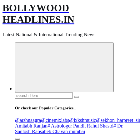
BOLLYWOOD
HEADLINES.IN
Latest National & International Trending News
Search
for:
Or check our Popular Categories...
@arshnaagra
@cinemixlabs
@lxkshmusic
@sekhon_harpreet_si
Amitabh Ranjan
# Astrologer Pandit Rahul Shastri
# Dr.
Santosh Raosaheb Chavan mumbai