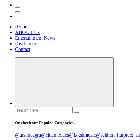
Home
ABOUT Us
Entertainment News
Disclaimer
Contact
Search
for:
Or check our Popular Categories...
@arshnaagra
@cinemixlabs
@lxkshmusic
@sekhon_harpreet_si