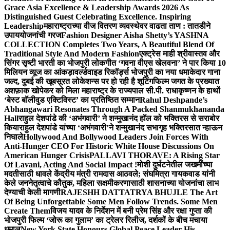
Grace Asia Excellence & Leadership Awards 2026 As
Distinguished Guest Celebrating Excellence. Inspiring
Leadership
महाराष्ट्राच्या वीज वितरण व्यवस्थेवर वाढता ताण : तातडीने
उपाययोजनांची गरज
Fashion Designer Aisha Shetty’s YASHNA
COLLECTION Completes Two Years, A Beautiful Blend Of
Traditional Style And Modern Fashion
एक्ट्रेस माही श्रीवास्तव और
सिंगर सृष्टी भारती का भोजपुरी लोकगीत ‘गवना वीएस खेलवना’ ने पार किया 10
मिलियन व्यूज का आंकड़ा
वर्ल्डवाइड रिकॉर्ड्स भोजपुरी का नया धमाकेदार गाना
जल्द, दुबई की खूबसूरत लोकेशन्स पर हो रही है शूटिंग
फिल्म जगत के प्रख्यात
अशफ़ाक खोपेकर को मिला महाराष्ट्र के राज्यपाल सी.पी. राधाकृष्णन के हाथों
‘बेस्ट बॉलीवुड एक्टिविस्ट’ का प्रतिष्ठित सम्मान
Rahul Deshpande’s
Abhangawari Resonates Through A Packed Shanmukhananda
Hall
राहुल देशपांडे की ‘अभंगवारी’ ने शन्मुखानंद हॉल को भक्तिरस से सराबोर
किया
राहुल देशपांडे यांच्या ‘अभंगवारी’ने शन्मुखानंद सभागृह भक्तिरसात न्हाऊन
निघाले
Hollywood And Bollywood Leaders Join Forces With
Anti-Hunger CEO For Historic White House Discussions On
American Hunger Crisis
PALLAVI THORAVE: A Rising Star
Of Lavani, Acting And Social Impact !
मोशी दुर्घटनेतील जखमींच्या
मदतीसाठी धावले केंद्रीय मंत्री रामदास आठवले; संघमित्रा गायकवाड यांनी
केले जननेतृत्वाचे कौतुक, महिला सक्षमीकरणासाठी शासनाच्या योजनांचा लाभ
देण्याची केली मागणी
RAJESHH DATTATRYA BHUJLE The Art
Of Being Unforgettable Some Men Follow Trends. Some Men
Create Them
विजय यादव के निर्देशन में बनी प्रेम सिंह और रक्षा गुप्ता की
भोजपुरी फिल्म ‘जोरू का गुलाम’ का ट्रेलर रिलीज, दर्शकों के बीच मचाया
धमाल
New York State Honours Global Peace Leader His