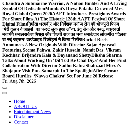
Chandra A Submarine Warrior, A Nation Builder And A Living
Symbol Of Dedication
Mumbai’s Divya Patadia Crowned Mrs.
Royal Global Queen 2026
AAFT Introduces Prestigious Awards
For Short Films At The Historic 128th AAFT Festival Of Short
Digital Films
निर्माता धरमवीर और निर्देशक मनोज सेन की भोजपुरी फिल्म
‘मेरी दुल्हन वीआईपी’ का फर्स्ट लुक हुआ लॉन्च, इंदु सेन और बबलू चक्रवर्ती
मचायेंगे धमाल
राकेश मिश्रा और शिल्पी राज का नया धमाकेदार लोकगीत ‘दिलवा
बा रुई जइसन’ वर्ल्डवाइड रिकॉर्ड्स ने किया रिलीज
Rocket Reels
Announces 8 New Originals With Director Sajan Agarwal
Featuring Seema Pahwa, Zakir Hussain, Namit Das, Vikram
Kochhar, Brijendra Kala & Dayanand Shetty
Diksha Sharma
Talks About Working On ‘Dil Tod Ke Chal Diya’ And Her First
Collaboration With Director Sadhu Kabra
Shahzaad Mirza’s
Shajapur Visit Puts Samarpit In The Spotlight
After Censor
Board Hurdles, ‘Navya Chakra’ Set For June 26 Release
Fri. Aug 7th, 2026
Home
ABOUT Us
Entertainment News
Disclaimer
Contact