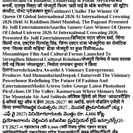
Intersection Of Business, Leadership & Public Service
संचिता
बनर्जी, प्रत्युष मिश्रा की भोजपुरी फिल्म ‘छठी माई के धोके चरनिया’ की शूटिंग
कंप्लीट, पोस्ट प्रोडक्शन शुरू
Vaishnavi Chalke The Winner Of
Queen Of Global International 2026 At International Crowning
2026 Held At Raddison Hotel Mumbai, The Pageant Presented
By Joill Entertainments
Saartha Sameer Gore Winner Of Queen
Of Global Universe 2026 At International Crowning 2026
Presented By Joill Entertainments
डिजिटल स्टार सौरभ शर्मा, सिंगर
शिल्पी राज, एक्ट्रेस प्रियांशु सिंह, सिंगर एक्टर राजा भोजपुरिया का रोमांटिक
गाना ‘सिल्क वाली सड़िया’ होडा भोजपुरी पर हुआ रिलीज
Indo
Mozambique Film And Cultural Forum Launched To
Strengthen Bilateral Cultural Relations
भोजपुरी सिनेमा में जल्द दस्तक
देगी नई फिल्म ‘मंगलसूत्र’, निर्माता रत्नाकर कुमार ने किया
ऐलान
Sureshchandra Awasthi A Visionary Entrepreneur,
Producer And Humanitarian
Deepak Chaturvedi The Visionary
Powerhouse Redefining The Future Of Fashion And
Entertainment
Model Actress Sofee George Latest Photoshoot
Pics
Echoes Of The Valley: Kastoorwan Where Memory Meets
The Mountain Air And Solitude.
कौशिक द्विवेदी को मिला ‘आउटस्टैंडिंग
ई-कॉमर्स शूट ऑफ द ईयर 2026-2027’ का अवॉर्ड, सपने मॉडलिंग एजेंसी ने
किया सम्मानित
ఆర్థిక సంవత్సరం 2027 , మొదటి త్రైమాసికంలో (క్యు 1
-ఎఫ్ వై 2027) వినియోగదారులకు మొత్తం రూ. 4,666 కోట్ల
ప్రయోజనాలను చెల్లించిన ఐసిఐసిఐ ప్రుడెన్షియల్ లైఫ్ ఇన్సూరెన్స్
Q1-
FY2027-এ গ্রাহকদের মোট ৪,৬৬৬ কোটি টাকার সুবিধা প্রদান করেছে
আইসিআইসিআই প্রুডেন্সিয়াল লাইফ ইন্স্যুরেন্স
कंट्री क्लब हॉस्पिटॅलिटी अँड