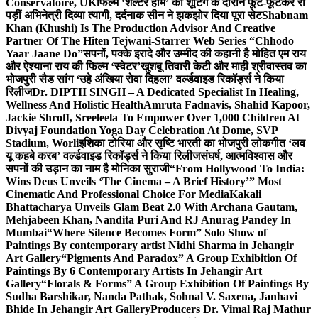
Conservatoire, UK
फिल्म ‘शेल्टर होम’ की शूटिंग के दौरान फूट-फूटकर रो
पड़ीं अभिनेत्री दिव्या त्यागी, दर्दनाक सीन ने झकझोर दिया पूरा सेट
Shabnam
Khan (Khushi) Is The Production Advisor And Creative
Partner Of The Hiten Tejwani-Starrer Web Series “Chhodo
Yaar Jaane Do”
सपनों, पक्के इरादे और उम्मीद की कहानी है मोहित एम राय
और ऐश्याना राय की फिल्म ‘स्वेटर’
खुशबू तिवारी केटी और माही श्रीवास्तव का
भोजपुरी सैड सांग ‘उहे अंखिया रोवा दिहला’ वर्ल्डवाइड रिकॉर्ड्स ने किया
रिलीज
Dr. DIPTII SINGH – A Dedicated Specialist In Healing,
Wellness And Holistic Health
Amruta Fadnavis, Shahid Kapoor,
Jackie Shroff, Sreeleela To Empower Over 1,000 Children At
Divyaj Foundation Yoga Day Celebration At Dome, SVP
Stadium, Worli
इशिका टोरिया और सृष्टि भारती का भोजपुरी लोकगीत ‘लव
यू कहबे करब’ वर्ल्डवाइड रिकॉर्ड्स ने किया रिलीज
संघर्ष, आत्मविश्वास और
सपनों की उड़ान का नाम है मोनिका सुराजी
“From Hollywood To India:
Wins Deus Unveils ‘The Cinema – A Brief History’” Most
Cinematic And Professional Choice For Media
Kakali
Bhattacharya Unveils Glam Beat 2.0 With Archana Gautam,
Mehjabeen Khan, Nandita Puri And RJ Anurag Pandey In
Mumbai
“Where Silence Becomes Form” Solo Show of
Paintings By contemporary artist Nidhi Sharma in Jehangir
Art Gallery
“Pigments And Paradox” A Group Exhibition Of
Paintings By 6 Contemporary Artists In Jehangir Art
Gallery
“Florals & Forms” A Group Exhibition Of Paintings By
Sudha Barshikar, Nanda Pathak, Sohnal V. Saxena, Janhavi
Bhide In Jehangir Art Gallery
Producers Dr. Vimal Raj Mathur