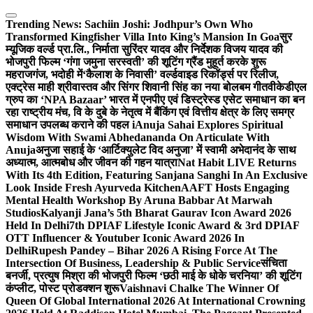
Skip
to
Trending News:
Sachiin Joshi: Jodhpur’s Own Who
content
Transformed Kingfisher Villa Into King’s Mansion In Goa
सुर
म्यूजिक वर्ल्ड प्रा.लि., निर्माता सुरिंदर यादव और निर्देशक विजय यादव की
भोजपुरी फिल्म ‘गंगा जमुना सरस्वती’ की शूटिंग ग्रैंड मुहूर्त करके शुरू
महराजगंज, भदोही में
‘कैलाश के निवासी’ वर्ल्डवाइड रिकॉर्ड्स पर रिलीज,
एक्ट्रेस माही श्रीवास्तव और सिंगर शिवानी सिंह का नया बोलबम गीत
वीकेडीएल
ग्रुप का ‘NPA Bazaar’ भारत में एनपीए एवं डिस्ट्रेस्ड एसेट समाधान का बन
रहा राष्ट्रीय मंच, वि के दुबे के नेतृत्व में बैंकिंग एवं वित्तीय क्षेत्र के लिए समग्र
समाधान उपलब्ध कराने की पहल i
Anuja Sahai Explores Spiritual
Wisdom With Swami Abhedananda On Articulate With
Anuja
अनुजा सहाई के ‘आर्टिक्युलेट विद अनुजा’ में स्वामी अभेदानंद के साथ
अध्यात्म, आत्मबोध और जीवन की गहन यात्रा
Nat Habit LIVE Returns
With Its 4th Edition, Featuring Sanjana Sanghi In An Exclusive
Look Inside Fresh Ayurveda Kitchen
AAFT Hosts Engaging
Mental Health Workshop By Aruna Babbar At Marwah
Studios
Kalyanji Jana’s 5th Bharat Gaurav Icon Award 2026
Held In Delhi
7th DPIAF Lifestyle Iconic Award & 3rd DPIAF
OTT Influencer & Youtuber Iconic Award 2026 In
Delhi
Rupesh Pandey – Bihar 2026 A Rising Force At The
Intersection Of Business, Leadership & Public Service
संचिता
बनर्जी, प्रत्युष मिश्रा की भोजपुरी फिल्म ‘छठी माई के धोके चरनिया’ की शूटिंग
कंप्लीट, पोस्ट प्रोडक्शन शुरू
Vaishnavi Chalke The Winner Of
Queen Of Global International 2026 At International Crowning