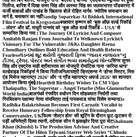
सिंह का बिग ब्लास्ट भोजपुरी गाना ‘बदरवा ए धनिया’ एसएफसी म्यूजिक पर हुआ
रिलीज, बारिश में दिखा समर सिंह और आस्था सिंह का जलवा
भारत पॉडकास्ट में
फर्जी बाबाओं और पाखंड के खिलाफ बोले रोहित भार्गव- ज्योतिष समाधान का
मार्ग है, चमत्कार का नहीं
Sandip Soparrkar At Bishkek International
Film Festival In Kyrgyzstan
बख्तवार कृष्णन को ‘बुक ऑफ़ वर्ल्ड रिकॉर्ड
– लंदन’ और डॉ. माधुरी पानमंद को ‘बुक ऑफ़ वर्ल्ड रिकॉर्ड – USA’ से
सम्मानित किया गया।
The Journey Of Lyricist And Composer
Amitabh Ranjan From Journalist To Welknown Lyricist
A
Visionary For The Vulnerable: J&Ks Daughter Reena
Choudhary Outlines Bold Education And Health Reform
Fearless
લંડનમાં શૂટ થયેલી ગુજરાતી ફિલ્મ “લાયક નાલાયક”નું
ટીઝર, ટ્રેલર, પોસ્ટર અને સંગીત ભવ્ય સમારોહમાં લોન્ચ
सिंगर सुगम
सिंह और एक्ट्रेस माही श्रीवास्तव का भोजपुरी रोमांटिक गाना ‘करिया धागा’
वर्ल्डवाइड रिकॉर्ड्स ने किया रिलीज
निलायश्री क्रिएशन्स ने ‘होप्स मिस्टर, मिस
एंड मिसेज महाराष्ट्र 2026’ और ‘द ग्रैंड महाराष्ट्र अवार्ड 2026’ का शानदार
आयोजन किया मुंबई:
Heartfelt Birthday Wishes To CM Vijay
Thalapathy, The Superstar – Angel Tetarbe (Miss Glamourface
World India)
बालगंधर्व रंगमंदिर वर्धापन दिन सोहळ्यात निर्माती तथा
रिपब्लिकन पक्षाच्या नेत्या संघमित्रा ताई गायकवाड यांचा विशेष सन्मान
Dr
Radhika Balakrishnan Becomes First Carnatic Vocalist to
Receive Honorary Fellowship from Royal Birmingham
Conservatoire, UK
फिल्म ‘शेल्टर होम’ की शूटिंग के दौरान फूट-फूटकर रो
पड़ीं अभिनेत्री दिव्या त्यागी, दर्दनाक सीन ने झकझोर दिया पूरा सेट
Shabnam
Khan (Khushi) Is The Production Advisor And Creative
Partner Of The Hiten Tejwani-Starrer Web Series “Chhodo