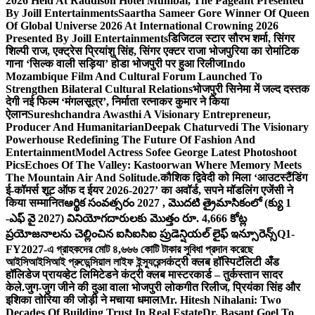
2026 Held At Raddison Hotel Mumbai, The Pageant Presented
By Joill Entertainments
Saartha Sameer Gore Winner Of Queen
Of Global Universe 2026 At International Crowning 2026
Presented By Joill Entertainments
डिजिटल स्टार सौरभ शर्मा, सिंगर
शिल्पी राज, एक्ट्रेस प्रियांशु सिंह, सिंगर एक्टर राजा भोजपुरिया का रोमांटिक
गाना ‘सिल्क वाली सड़िया’ होडा भोजपुरी पर हुआ रिलीज
Indo
Mozambique Film And Cultural Forum Launched To
Strengthen Bilateral Cultural Relations
भोजपुरी सिनेमा में जल्द दस्तक
देगी नई फिल्म ‘मंगलसूत्र’, निर्माता रत्नाकर कुमार ने किया
ऐलान
Sureshchandra Awasthi A Visionary Entrepreneur,
Producer And Humanitarian
Deepak Chaturvedi The Visionary
Powerhouse Redefining The Future Of Fashion And
Entertainment
Model Actress Sofee George Latest Photoshoot
Pics
Echoes Of The Valley: Kastoorwan Where Memory Meets
The Mountain Air And Solitude.
कौशिक द्विवेदी को मिला ‘आउटस्टैंडिंग
ई-कॉमर्स शूट ऑफ द ईयर 2026-2027’ का अवॉर्ड, सपने मॉडलिंग एजेंसी ने
किया सम्मानित
ఆర్థిక సంవత్సరం 2027 , మొదటి త్రైమాసికంలో (క్యు 1
-ఎఫ్ వై 2027) వినియోగదారులకు మొత్తం రూ. 4,666 కోట్ల
ప్రయోజనాలను చెల్లించిన ఐసిఐసిఐ ప్రుడెన్షియల్ లైఫ్ ఇన్సూరెన్స్
Q1-
FY2027-এ গ্রাহকদের মোট ৪,৬৬৬ কোটি টাকার সুবিধা প্রদান করেছে
আইসিআইসিআই প্রুডেন্সিয়াল লাইফ ইন্স্যুরেন্স
कंट्री क्लब हॉस्पिटॅलिटी अँड
हॉलिडेज प्रायव्हेट लिमिटेडने कंट्री क्लब मास्टरकार्ड – तुर्कस्तान सादर
केले.
जुग-जुग जीने की दुआ वाला भोजपुरी लोकगीत रिलीज, प्रियंका सिंह और
इशिका तोरिया की जोड़ी ने मचाया धमाल
Mr. Hitesh Nihalani: Two
Decades Of Building Trust In Real Estate
Dr. Basant Goel To