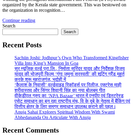
organized by the Kerala state government. This was bestowed on
the organization in recognition…
Continue reading
Search
Search
Recent Posts
Sachiin Joshi: Jodhpur’s Own Who Transformed Kingfisher
Villa Into King’s Mansion In Goa
सुर म्यूजिक वर्ल्ड प्रा.लि., निर्माता सुरिंदर यादव और निर्देशक विजय
यादव की भोजपुरी फिल्म ‘गंगा जमुना सरस्वती’ की शूटिंग ग्रैंड मुहूर्त
करके शुरू महराजगंज, भदोही में
‘कैलाश के निवासी’ वर्ल्डवाइड रिकॉर्ड्स पर रिलीज, एक्ट्रेस माही
श्रीवास्तव और सिंगर शिवानी सिंह का नया बोलबम गीत
वीकेडीएल ग्रुप का ‘NPA Bazaar’ भारत में एनपीए एवं डिस्ट्रेस्ड
एसेट समाधान का बन रहा राष्ट्रीय मंच, वि के दुबे के नेतृत्व में बैंकिंग एवं
वित्तीय क्षेत्र के लिए समग्र समाधान उपलब्ध कराने की पहल i
Anuja Sahai Explores Spiritual Wisdom With Swami
Abhedananda On Articulate With Anuja
Recent Comments