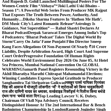
And Rupesh D. Gohil Launched Multilingual Posters For The
Women-Centric Film “Abhaya”
“Jiski Lathi Uski Bhains –
Season 1”: A Powerful Web Series From Producer MK Rajput
That Exposes The Truth Between Power, Authority, And
Humanity…
Diksha Sharma Features In ‘Hathon Me Hath’,
DM Music City’s Latest Romantic Release
“Astrology Is
Guidance, Not Superstition” — Rahul Shastri Declares At
Bharat Podcast
Deepak Saraswat Emerges Among India’s Top
4 Podcasters; ‘Bharat Podcast’ Takes The Digital World By
Storm
‘Carry On Jatta’ Fame Punjabi Film Director Smeep
Kang Faces Allegations Of Non-Payment Of Nearly ₹10 Crore
Liability, Despite Arbitration Award, High Court And Supreme
Court Order
Progressive Foundation Of Human Rights
Celebrates World Environment Day 2026 On June 05, At Hotel
Sea Princess, Mumbai National Convention On GLOBAL
WARMING
Samarth Panel Registers Resounding Victory in the
Akhil Bharatiya Marathi Chitrapat Mahamandal Elections;
Winning Candidates Express Special Gratitude to Producer
Sanghamitra Tai Shripatrao Gaikwad
मशहूर पार्श्व गायिका प्रियंका
सिंह की आवाज में भोजपुरी लोकगीत ‘माँ’ ने श्रोताओं को किया भावुक
शिल्पी
राज और दामिनी यादव का धमाका, वर्ल्डवाइड रिकॉर्ड्स ने रिलीज किया बर्थडे
एंथम गाना ‘बर्थडे वाला दिन
Top Leading Lawyer V. K. Dubey,
Chairman Of Vkdl Npa Advisory Council, Receives
Distinguished Honour At The 2nd International Bar & Bench
Badminton Championship In London
Ramesh Joginder Singh