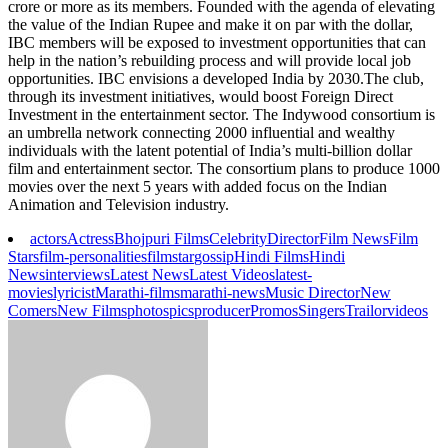
crore or more as its members. Founded with the agenda of elevating
the value of the Indian Rupee and make it on par with the dollar,
IBC members will be exposed to investment opportunities that can
help in the nation’s rebuilding process and will provide local job
opportunities. IBC envisions a developed India by 2030.The club,
through its investment initiatives, would boost Foreign Direct
Investment in the entertainment sector. The Indywood consortium is
an umbrella network connecting 2000 influential and wealthy
individuals with the latent potential of India’s multi-billion dollar
film and entertainment sector. The consortium plans to produce 1000
movies over the next 5 years with added focus on the Indian
Animation and Television industry.
actors
Actress
Bhojpuri Films
Celebrity
Director
Film News
Film
Stars
film-personalities
filmstar
gossip
Hindi Films
Hindi
News
interviews
Latest News
Latest Videos
latest-
movies
lyricist
Marathi-films
marathi-news
Music Director
New
Comers
New Films
photos
pics
producer
Promos
Singers
Trailor
videos