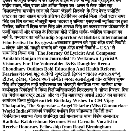
ट्रेलर भोजपुरी समाज ने सराहा
एयर वाइस मार्शल से म्यूज़िक प्रोड्यूसर बने
संदीप रावत, नीलू रावत और अमित मिश्रा का ‘असर ये तेरा’ जीत रहा
दिल
एक्ट्रेस यास्मीन खान को फिल्म ‘देहाती डिस्को’ के लिए बेस्ट सपोर्टिंग
एक्टर का दादा साहब फाल्के इंडियन टेलीविज़न अवॉर्ड मिला।
देसी स्टार समर
सिंह का बिग ब्लास्ट भोजपुरी गाना ‘बदरवा ए धनिया’ एसएफसी म्यूजिक पर हुआ
रिलीज, बारिश में दिखा समर सिंह और आस्था सिंह का जलवा
भारत पॉडकास्ट में
फर्जी बाबाओं और पाखंड के खिलाफ बोले रोहित भार्गव- ज्योतिष समाधान का
मार्ग है, चमत्कार का नहीं
Sandip Soparrkar At Bishkek International
Film Festival In Kyrgyzstan
बख्तवार कृष्णन को ‘बुक ऑफ़ वर्ल्ड रिकॉर्ड
– लंदन’ और डॉ. माधुरी पानमंद को ‘बुक ऑफ़ वर्ल्ड रिकॉर्ड – USA’ से
सम्मानित किया गया।
The Journey Of Lyricist And Composer
Amitabh Ranjan From Journalist To Welknown Lyricist
A
Visionary For The Vulnerable: J&Ks Daughter Reena
Choudhary Outlines Bold Education And Health Reform
Fearless
લંડનમાં શૂટ થયેલી ગુજરાતી ફિલ્મ “લાયક નાલાયક”નું
ટીઝર, ટ્રેલર, પોસ્ટર અને સંગીત ભવ્ય સમારોહમાં લોન્ચ
सिंगर सुगम
सिंह और एक्ट्रेस माही श्रीवास्तव का भोजपुरी रोमांटिक गाना ‘करिया धागा’
वर्ल्डवाइड रिकॉर्ड्स ने किया रिलीज
निलायश्री क्रिएशन्स ने ‘होप्स मिस्टर, मिस
एंड मिसेज महाराष्ट्र 2026’ और ‘द ग्रैंड महाराष्ट्र अवार्ड 2026’ का शानदार
आयोजन किया मुंबई:
Heartfelt Birthday Wishes To CM Vijay
Thalapathy, The Superstar – Angel Tetarbe (Miss Glamourface
World India)
बालगंधर्व रंगमंदिर वर्धापन दिन सोहळ्यात निर्माती तथा
रिपब्लिकन पक्षाच्या नेत्या संघमित्रा ताई गायकवाड यांचा विशेष सन्मान
Dr
Radhika Balakrishnan Becomes First Carnatic Vocalist to
Receive Honorary Fellowship from Royal Birmingham