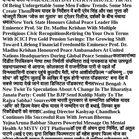
Of Being Unforgettable Some Men Follow Trends. Some Men
Create Them
विजय यादव के निर्देशन में बनी प्रेम सिंह और रक्षा गुप्ता की
भोजपुरी फिल्म ‘जोरू का गुलाम’ का ट्रेलर रिलीज, दर्शकों के बीच मचाया
धमाल
New York State Honours Global Peace Leader His
Eminence Prof. Sir Dr. Madhu Krishan With Multiple
Prestigious Civic Recognitions
Retiring On Your Own Terms
With ICICI Pru Gold Pension Savings: The Growing Shift
Toward Lifelong Financial Freedom
His Eminence Prof. Dr.
Madhu Krishan Honoured Peace Ambassadors At United
Nations Headquarters During Global Peace Seminar
कलाकारांच्या
दिंडीत रिपब्लिकन नेत्या तथा निर्माती संघमित्रा ताई गायकवाड यांचा उत्स्फूर्त
सहभाग
आस्था से आगाज: कोलकाता में राजनीतिक पारी से पहले माँ
विन्ध्यवासिनी दरबार पहुंचे कुलदीप मैती, मांगा आशीर्वाद
फ़िल्म “अभिमन्यु – एक
शोध” की शूटिंग जुलाई के आखिर में शुरू होगी
‘भारत पॉडकास्ट’ बना देश में
सबसे ज्यादा देखे जाने वाला डिजिटल पॉडकास्ट चैनल
West Bengal: A
New Twist To Speculation About A Change In The Bharatiya
Janata Party: Could The BJP Send Kuldip Maity To The
Rajya Sabha? Sources
यश भारती पुरस्कार से सम्मानित अभिषेक यादव
‘अभि’ को फ़िल्म मेकर धीरू यादव ने जन्मदिन पर दी बधाई, लिम्का बुक
रिकॉर्डधारी को सराहा
Casting Director Kashyap Chandhock
Continues His Successful Run With Jeevan Bheema
Yojna
Aruna Babbar Shares Powerful Message On Mental
Health At MSTV OTT Platform
डॉ एस वी अंचन द्वारा निर्मित, डॉ अतुल
पाटणे (आई ए एस) द्वारा लिखित फिल्मस्टार डॉ महेश कुमार फिल्म भोज का