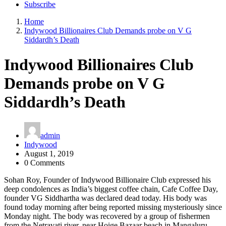
Subscribe
Home
Indywood Billionaires Club Demands probe on V G
Siddardh’s Death
Indywood Billionaires Club
Demands probe on V G
Siddardh’s Death
admin
Indywood
August 1, 2019
0 Comments
Sohan Roy, Founder of Indywood Billionaire Club expressed his
deep condolences as India’s biggest coffee chain, Cafe Coffee Day,
founder VG Siddhartha was declared dead today. His body was
found today morning after being reported missing mysteriously since
Monday night. The body was recovered by a group of fishermen
from the Netravati river, near Hoige Bazaar beach in Mangaluru