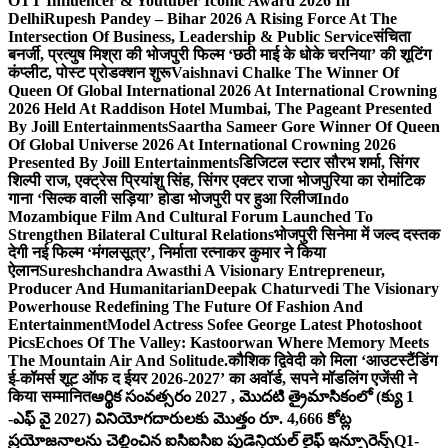
OTT Influencer & Youtuber Iconic Award 2026 In
Delhi
Rupesh Pandey – Bihar 2026 A Rising Force At The
Intersection Of Business, Leadership & Public Service
संचिता
बनर्जी, प्रत्युष मिश्रा की भोजपुरी फिल्म ‘छठी माई के धोके चरनिया’ की शूटिंग
कंप्लीट, पोस्ट प्रोडक्शन शुरू
Vaishnavi Chalke The Winner Of
Queen Of Global International 2026 At International Crowning
2026 Held At Raddison Hotel Mumbai, The Pageant Presented
By Joill Entertainments
Saartha Sameer Gore Winner Of Queen
Of Global Universe 2026 At International Crowning 2026
Presented By Joill Entertainments
डिजिटल स्टार सौरभ शर्मा, सिंगर
शिल्पी राज, एक्ट्रेस प्रियांशु सिंह, सिंगर एक्टर राजा भोजपुरिया का रोमांटिक
गाना ‘सिल्क वाली सड़िया’ होडा भोजपुरी पर हुआ रिलीज
Indo
Mozambique Film And Cultural Forum Launched To
Strengthen Bilateral Cultural Relations
भोजपुरी सिनेमा में जल्द दस्तक
देगी नई फिल्म ‘मंगलसूत्र’, निर्माता रत्नाकर कुमार ने किया
ऐलान
Sureshchandra Awasthi A Visionary Entrepreneur,
Producer And Humanitarian
Deepak Chaturvedi The Visionary
Powerhouse Redefining The Future Of Fashion And
Entertainment
Model Actress Sofee George Latest Photoshoot
Pics
Echoes Of The Valley: Kastoorwan Where Memory Meets
The Mountain Air And Solitude.
कौशिक द्विवेदी को मिला ‘आउटस्टैंडिंग
ई-कॉमर्स शूट ऑफ द ईयर 2026-2027’ का अवॉर्ड, सपने मॉडलिंग एजेंसी ने
किया सम्मानित
ఆర్థిక సంవత్సరం 2027 , మొదటి త్రైమాసికంలో (క్యు 1
-ఎఫ్ వై 2027) వినియోగదారులకు మొత్తం రూ. 4,666 కోట్ల
ప్రయోజనాలను చెల్లించిన ఐసిఐసిఐ ప్రుడెన్షియల్ లైఫ్ ఇన్సూరెన్స్
Q1-