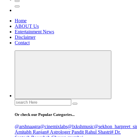
Home
ABOUT Us
Entertainment News
Disclaimer
Contact
Search
for:
Or check our Popular Categories...
@arshnaagra
@cinemixlabs
@lxkshmusic
@sekhon_harpreet_si
Amitabh Ranjan
# Astrologer Pandit Rahul Shastri
# Dr.