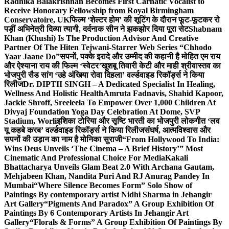
Radhika Balakrishnan Becomes First Carnatic Vocalist to
Receive Honorary Fellowship from Royal Birmingham
Conservatoire, UK
फिल्म ‘शेल्टर होम’ की शूटिंग के दौरान फूट-फूटकर रो
पड़ीं अभिनेत्री दिव्या त्यागी, दर्दनाक सीन ने झकझोर दिया पूरा सेट
Shabnam
Khan (Khushi) Is The Production Advisor And Creative
Partner Of The Hiten Tejwani-Starrer Web Series “Chhodo
Yaar Jaane Do”
सपनों, पक्के इरादे और उम्मीद की कहानी है मोहित एम राय
और ऐश्याना राय की फिल्म ‘स्वेटर’
खुशबू तिवारी केटी और माही श्रीवास्तव का
भोजपुरी सैड सांग ‘उहे अंखिया रोवा दिहला’ वर्ल्डवाइड रिकॉर्ड्स ने किया
रिलीज
Dr. DIPTII SINGH – A Dedicated Specialist In Healing,
Wellness And Holistic Health
Amruta Fadnavis, Shahid Kapoor,
Jackie Shroff, Sreeleela To Empower Over 1,000 Children At
Divyaj Foundation Yoga Day Celebration At Dome, SVP
Stadium, Worli
इशिका टोरिया और सृष्टि भारती का भोजपुरी लोकगीत ‘लव
यू कहबे करब’ वर्ल्डवाइड रिकॉर्ड्स ने किया रिलीज
संघर्ष, आत्मविश्वास और
सपनों की उड़ान का नाम है मोनिका सुराजी
“From Hollywood To India:
Wins Deus Unveils ‘The Cinema – A Brief History’” Most
Cinematic And Professional Choice For Media
Kakali
Bhattacharya Unveils Glam Beat 2.0 With Archana Gautam,
Mehjabeen Khan, Nandita Puri And RJ Anurag Pandey In
Mumbai
“Where Silence Becomes Form” Solo Show of
Paintings By contemporary artist Nidhi Sharma in Jehangir
Art Gallery
“Pigments And Paradox” A Group Exhibition Of
Paintings By 6 Contemporary Artists In Jehangir Art
Gallery
“Florals & Forms” A Group Exhibition Of Paintings By