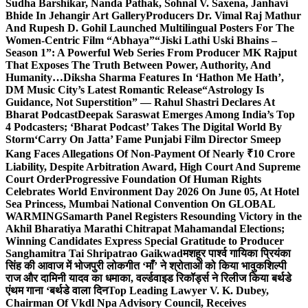
Sudha Barshikar, Nanda Pathak, Sohnal V. Saxena, Janhavi
Bhide In Jehangir Art Gallery
Producers Dr. Vimal Raj Mathur
And Rupesh D. Gohil Launched Multilingual Posters For The
Women-Centric Film “Abhaya”
“Jiski Lathi Uski Bhains –
Season 1”: A Powerful Web Series From Producer MK Rajput
That Exposes The Truth Between Power, Authority, And
Humanity…
Diksha Sharma Features In ‘Hathon Me Hath’,
DM Music City’s Latest Romantic Release
“Astrology Is
Guidance, Not Superstition” — Rahul Shastri Declares At
Bharat Podcast
Deepak Saraswat Emerges Among India’s Top
4 Podcasters; ‘Bharat Podcast’ Takes The Digital World By
Storm
‘Carry On Jatta’ Fame Punjabi Film Director Smeep
Kang Faces Allegations Of Non-Payment Of Nearly ₹10 Crore
Liability, Despite Arbitration Award, High Court And Supreme
Court Order
Progressive Foundation Of Human Rights
Celebrates World Environment Day 2026 On June 05, At Hotel
Sea Princess, Mumbai National Convention On GLOBAL
WARMING
Samarth Panel Registers Resounding Victory in the
Akhil Bharatiya Marathi Chitrapat Mahamandal Elections;
Winning Candidates Express Special Gratitude to Producer
Sanghamitra Tai Shripatrao Gaikwad
मशहूर पार्श्व गायिका प्रियंका
सिंह की आवाज में भोजपुरी लोकगीत ‘माँ’ ने श्रोताओं को किया भावुक
शिल्पी
राज और दामिनी यादव का धमाका, वर्ल्डवाइड रिकॉर्ड्स ने रिलीज किया बर्थडे
एंथम गाना ‘बर्थडे वाला दिन
Top Leading Lawyer V. K. Dubey,
Chairman Of Vkdl Npa Advisory Council, Receives