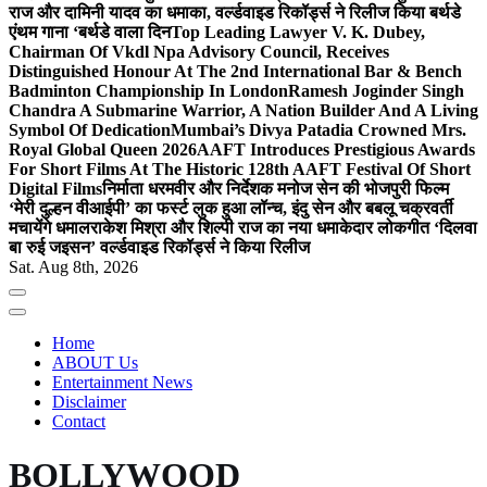
राज और दामिनी यादव का धमाका, वर्ल्डवाइड रिकॉर्ड्स ने रिलीज किया बर्थडे
एंथम गाना ‘बर्थडे वाला दिन
Top Leading Lawyer V. K. Dubey,
Chairman Of Vkdl Npa Advisory Council, Receives
Distinguished Honour At The 2nd International Bar & Bench
Badminton Championship In London
Ramesh Joginder Singh
Chandra A Submarine Warrior, A Nation Builder And A Living
Symbol Of Dedication
Mumbai’s Divya Patadia Crowned Mrs.
Royal Global Queen 2026
AAFT Introduces Prestigious Awards
For Short Films At The Historic 128th AAFT Festival Of Short
Digital Films
निर्माता धरमवीर और निर्देशक मनोज सेन की भोजपुरी फिल्म
‘मेरी दुल्हन वीआईपी’ का फर्स्ट लुक हुआ लॉन्च, इंदु सेन और बबलू चक्रवर्ती
मचायेंगे धमाल
राकेश मिश्रा और शिल्पी राज का नया धमाकेदार लोकगीत ‘दिलवा
बा रुई जइसन’ वर्ल्डवाइड रिकॉर्ड्स ने किया रिलीज
Sat. Aug 8th, 2026
Home
ABOUT Us
Entertainment News
Disclaimer
Contact
BOLLYWOOD