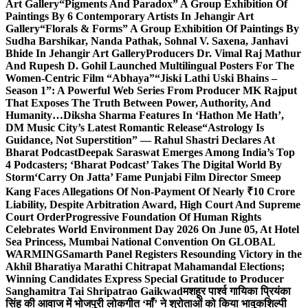
Art Gallery
“Pigments And Paradox” A Group Exhibition Of
Paintings By 6 Contemporary Artists In Jehangir Art
Gallery
“Florals & Forms” A Group Exhibition Of Paintings By
Sudha Barshikar, Nanda Pathak, Sohnal V. Saxena, Janhavi
Bhide In Jehangir Art Gallery
Producers Dr. Vimal Raj Mathur
And Rupesh D. Gohil Launched Multilingual Posters For The
Women-Centric Film “Abhaya”
“Jiski Lathi Uski Bhains –
Season 1”: A Powerful Web Series From Producer MK Rajput
That Exposes The Truth Between Power, Authority, And
Humanity…
Diksha Sharma Features In ‘Hathon Me Hath’,
DM Music City’s Latest Romantic Release
“Astrology Is
Guidance, Not Superstition” — Rahul Shastri Declares At
Bharat Podcast
Deepak Saraswat Emerges Among India’s Top
4 Podcasters; ‘Bharat Podcast’ Takes The Digital World By
Storm
‘Carry On Jatta’ Fame Punjabi Film Director Smeep
Kang Faces Allegations Of Non-Payment Of Nearly ₹10 Crore
Liability, Despite Arbitration Award, High Court And Supreme
Court Order
Progressive Foundation Of Human Rights
Celebrates World Environment Day 2026 On June 05, At Hotel
Sea Princess, Mumbai National Convention On GLOBAL
WARMING
Samarth Panel Registers Resounding Victory in the
Akhil Bharatiya Marathi Chitrapat Mahamandal Elections;
Winning Candidates Express Special Gratitude to Producer
Sanghamitra Tai Shripatrao Gaikwad
मशहूर पार्श्व गायिका प्रियंका
सिंह की आवाज में भोजपुरी लोकगीत ‘माँ’ ने श्रोताओं को किया भावुक
शिल्पी