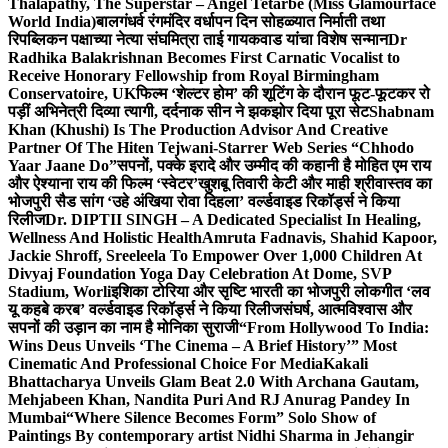
Thalapathy, The Superstar – Angel Tetarbe (Miss Glamourface
World India)
बालगंधर्व रंगमंदिर वर्धापन दिन सोहळ्यात निर्माती तथा
रिपब्लिकन पक्षाच्या नेत्या संघमित्रा ताई गायकवाड यांचा विशेष सन्मान
Dr
Radhika Balakrishnan Becomes First Carnatic Vocalist to
Receive Honorary Fellowship from Royal Birmingham
Conservatoire, UK
फिल्म ‘शेल्टर होम’ की शूटिंग के दौरान फूट-फूटकर रो
पड़ीं अभिनेत्री दिव्या त्यागी, दर्दनाक सीन ने झकझोर दिया पूरा सेट
Shabnam
Khan (Khushi) Is The Production Advisor And Creative
Partner Of The Hiten Tejwani-Starrer Web Series “Chhodo
Yaar Jaane Do”
सपनों, पक्के इरादे और उम्मीद की कहानी है मोहित एम राय
और ऐश्याना राय की फिल्म ‘स्वेटर’
खुशबू तिवारी केटी और माही श्रीवास्तव का
भोजपुरी सैड सांग ‘उहे अंखिया रोवा दिहला’ वर्ल्डवाइड रिकॉर्ड्स ने किया
रिलीज
Dr. DIPTII SINGH – A Dedicated Specialist In Healing,
Wellness And Holistic Health
Amruta Fadnavis, Shahid Kapoor,
Jackie Shroff, Sreeleela To Empower Over 1,000 Children At
Divyaj Foundation Yoga Day Celebration At Dome, SVP
Stadium, Worli
इशिका टोरिया और सृष्टि भारती का भोजपुरी लोकगीत ‘लव
यू कहबे करब’ वर्ल्डवाइड रिकॉर्ड्स ने किया रिलीज
संघर्ष, आत्मविश्वास और
सपनों की उड़ान का नाम है मोनिका सुराजी
“From Hollywood To India:
Wins Deus Unveils ‘The Cinema – A Brief History’” Most
Cinematic And Professional Choice For Media
Kakali
Bhattacharya Unveils Glam Beat 2.0 With Archana Gautam,
Mehjabeen Khan, Nandita Puri And RJ Anurag Pandey In
Mumbai
“Where Silence Becomes Form” Solo Show of
Paintings By contemporary artist Nidhi Sharma in Jehangir