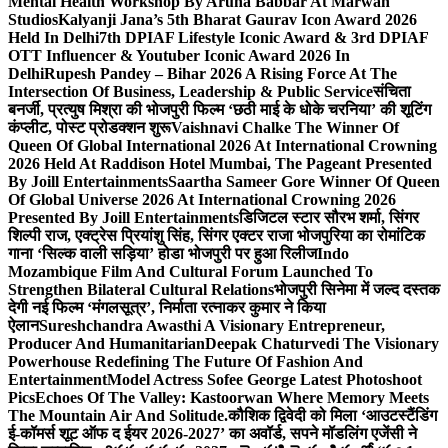
Mental Health Workshop By Aruna Babbar At Marwah
Studios
Kalyanji Jana’s 5th Bharat Gaurav Icon Award 2026
Held In Delhi
7th DPIAF Lifestyle Iconic Award & 3rd DPIAF
OTT Influencer & Youtuber Iconic Award 2026 In
Delhi
Rupesh Pandey – Bihar 2026 A Rising Force At The
Intersection Of Business, Leadership & Public Service
संचिता
बनर्जी, प्रत्युष मिश्रा की भोजपुरी फिल्म ‘छठी माई के धोके चरनिया’ की शूटिंग
कंप्लीट, पोस्ट प्रोडक्शन शुरू
Vaishnavi Chalke The Winner Of
Queen Of Global International 2026 At International Crowning
2026 Held At Raddison Hotel Mumbai, The Pageant Presented
By Joill Entertainments
Saartha Sameer Gore Winner Of Queen
Of Global Universe 2026 At International Crowning 2026
Presented By Joill Entertainments
डिजिटल स्टार सौरभ शर्मा, सिंगर
शिल्पी राज, एक्ट्रेस प्रियांशु सिंह, सिंगर एक्टर राजा भोजपुरिया का रोमांटिक
गाना ‘सिल्क वाली सड़िया’ होडा भोजपुरी पर हुआ रिलीज
Indo
Mozambique Film And Cultural Forum Launched To
Strengthen Bilateral Cultural Relations
भोजपुरी सिनेमा में जल्द दस्तक
देगी नई फिल्म ‘मंगलसूत्र’, निर्माता रत्नाकर कुमार ने किया
ऐलान
Sureshchandra Awasthi A Visionary Entrepreneur,
Producer And Humanitarian
Deepak Chaturvedi The Visionary
Powerhouse Redefining The Future Of Fashion And
Entertainment
Model Actress Sofee George Latest Photoshoot
Pics
Echoes Of The Valley: Kastoorwan Where Memory Meets
The Mountain Air And Solitude.
कौशिक द्विवेदी को मिला ‘आउटस्टैंडिंग
ई-कॉमर्स शूट ऑफ द ईयर 2026-2027’ का अवॉर्ड, सपने मॉडलिंग एजेंसी ने