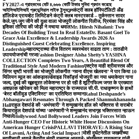
FY2027-এ গ্রাহকদের মোট ৪,৬৬৬ কোটি টাকার সুবিধা প্রদান করেছে
আইসিআইসিআই প্রুডেন্সিয়াল লাইফ ইন্স্যুরেন্স
कंट्री क्लब हॉस्पिटॅलिटी अँड
हॉलिडेज प्रायव्हेट लिमिटेडने कंट्री क्लब मास्टरकार्ड – तुर्कस्तान सादर
केले.
जुग-जुग जीने की दुआ वाला भोजपुरी लोकगीत रिलीज, प्रियंका सिंह और
इशिका तोरिया की जोड़ी ने मचाया धमाल
Mr. Hitesh Nihalani: Two
Decades Of Building Trust In Real Estate
Dr. Basant Goel To
Grace Asia Excellence & Leadership Awards 2026 As
Distinguished Guest Celebrating Excellence. Inspiring
Leadership
महाराष्ट्राच्या वीज वितरण व्यवस्थेवर वाढता ताण : तातडीने
उपाययोजनांची गरज
Fashion Designer Aisha Shetty’s YASHNA
COLLECTION Completes Two Years, A Beautiful Blend Of
Traditional Style And Modern Fashion
एक्ट्रेस माही श्रीवास्तव और
सिंगर सृष्टी भारती का भोजपुरी लोकगीत ‘गवना वीएस खेलवना’ ने पार किया 10
मिलियन व्यूज का आंकड़ा
वर्ल्डवाइड रिकॉर्ड्स भोजपुरी का नया धमाकेदार गाना
जल्द, दुबई की खूबसूरत लोकेशन्स पर हो रही है शूटिंग
फिल्म जगत के प्रख्यात
अशफ़ाक खोपेकर को मिला महाराष्ट्र के राज्यपाल सी.पी. राधाकृष्णन के हाथों
‘बेस्ट बॉलीवुड एक्टिविस्ट’ का प्रतिष्ठित सम्मान
Rahul Deshpande’s
Abhangawari Resonates Through A Packed Shanmukhananda
Hall
राहुल देशपांडे की ‘अभंगवारी’ ने शन्मुखानंद हॉल को भक्तिरस से सराबोर
किया
राहुल देशपांडे यांच्या ‘अभंगवारी’ने शन्मुखानंद सभागृह भक्तिरसात न्हाऊन
निघाले
Hollywood And Bollywood Leaders Join Forces With
Anti-Hunger CEO For Historic White House Discussions On
American Hunger Crisis
PALLAVI THORAVE: A Rising Star
Of Lavani, Acting And Social Impact !
मोशी दुर्घटनेतील जखमींच्या
मदतीसाठी धावले केंद्रीय मंत्री रामदास आठवले; संघमित्रा गायकवाड यांनी