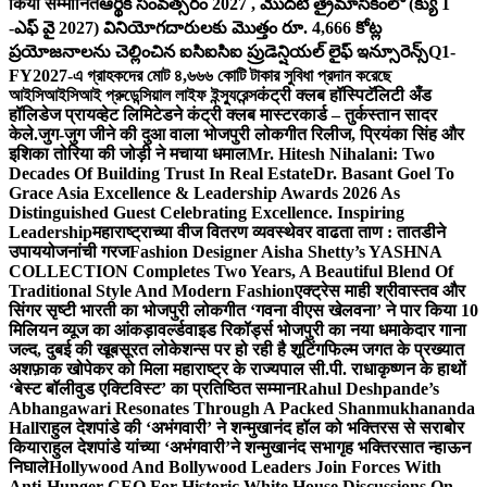
किया सम्मानित
ఆర్థిక సంవత్సరం 2027 , మొదటి త్రైమాసికంలో (క్యు 1
-ఎఫ్ వై 2027) వినియోగదారులకు మొత్తం రూ. 4,666 కోట్ల
ప్రయోజనాలను చెల్లించిన ఐసిఐసిఐ ప్రుడెన్షియల్ లైఫ్ ఇన్సూరెన్స్
Q1-
FY2027-এ গ্রাহকদের মোট ৪,৬৬৬ কোটি টাকার সুবিধা প্রদান করেছে
আইসিআইসিআই প্রুডেন্সিয়াল লাইফ ইন্স্যুরেন্স
कंट्री क्लब हॉस्पिटॅलिटी अँड
हॉलिडेज प्रायव्हेट लिमिटेडने कंट्री क्लब मास्टरकार्ड – तुर्कस्तान सादर
केले.
जुग-जुग जीने की दुआ वाला भोजपुरी लोकगीत रिलीज, प्रियंका सिंह और
इशिका तोरिया की जोड़ी ने मचाया धमाल
Mr. Hitesh Nihalani: Two
Decades Of Building Trust In Real Estate
Dr. Basant Goel To
Grace Asia Excellence & Leadership Awards 2026 As
Distinguished Guest Celebrating Excellence. Inspiring
Leadership
महाराष्ट्राच्या वीज वितरण व्यवस्थेवर वाढता ताण : तातडीने
उपाययोजनांची गरज
Fashion Designer Aisha Shetty’s YASHNA
COLLECTION Completes Two Years, A Beautiful Blend Of
Traditional Style And Modern Fashion
एक्ट्रेस माही श्रीवास्तव और
सिंगर सृष्टी भारती का भोजपुरी लोकगीत ‘गवना वीएस खेलवना’ ने पार किया 10
मिलियन व्यूज का आंकड़ा
वर्ल्डवाइड रिकॉर्ड्स भोजपुरी का नया धमाकेदार गाना
जल्द, दुबई की खूबसूरत लोकेशन्स पर हो रही है शूटिंग
फिल्म जगत के प्रख्यात
अशफ़ाक खोपेकर को मिला महाराष्ट्र के राज्यपाल सी.पी. राधाकृष्णन के हाथों
‘बेस्ट बॉलीवुड एक्टिविस्ट’ का प्रतिष्ठित सम्मान
Rahul Deshpande’s
Abhangawari Resonates Through A Packed Shanmukhananda
Hall
राहुल देशपांडे की ‘अभंगवारी’ ने शन्मुखानंद हॉल को भक्तिरस से सराबोर
किया
राहुल देशपांडे यांच्या ‘अभंगवारी’ने शन्मुखानंद सभागृह भक्तिरसात न्हाऊन
निघाले
Hollywood And Bollywood Leaders Join Forces With
Anti-Hunger CEO For Historic White House Discussions On