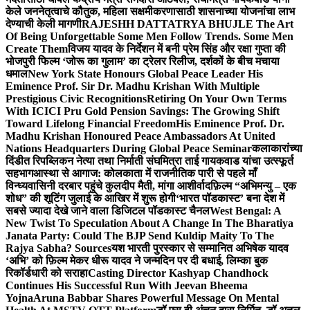
केले जननेतृत्वाचे कौतुक, महिला सक्षमीकरणासाठी शासनाच्या योजनांचा लाभ
देण्याची केली मागणी
RAJESHH DATTATRYA BHUJLE The Art
Of Being Unforgettable Some Men Follow Trends. Some Men
Create Them
विजय यादव के निर्देशन में बनी प्रेम सिंह और रक्षा गुप्ता की
भोजपुरी फिल्म ‘जोरू का गुलाम’ का ट्रेलर रिलीज, दर्शकों के बीच मचाया
धमाल
New York State Honours Global Peace Leader His
Eminence Prof. Sir Dr. Madhu Krishan With Multiple
Prestigious Civic Recognitions
Retiring On Your Own Terms
With ICICI Pru Gold Pension Savings: The Growing Shift
Toward Lifelong Financial Freedom
His Eminence Prof. Dr.
Madhu Krishan Honoured Peace Ambassadors At United
Nations Headquarters During Global Peace Seminar
कलाकारांच्या
दिंडीत रिपब्लिकन नेत्या तथा निर्माती संघमित्रा ताई गायकवाड यांचा उत्स्फूर्त
सहभाग
आस्था से आगाज: कोलकाता में राजनीतिक पारी से पहले माँ
विन्ध्यवासिनी दरबार पहुंचे कुलदीप मैती, मांगा आशीर्वाद
फ़िल्म “अभिमन्यु – एक
शोध” की शूटिंग जुलाई के आखिर में शुरू होगी
‘भारत पॉडकास्ट’ बना देश में
सबसे ज्यादा देखे जाने वाला डिजिटल पॉडकास्ट चैनल
West Bengal: A
New Twist To Speculation About A Change In The Bharatiya
Janata Party: Could The BJP Send Kuldip Maity To The
Rajya Sabha? Sources
यश भारती पुरस्कार से सम्मानित अभिषेक यादव
‘अभि’ को फ़िल्म मेकर धीरू यादव ने जन्मदिन पर दी बधाई, लिम्का बुक
रिकॉर्डधारी को सराहा
Casting Director Kashyap Chandhock
Continues His Successful Run With Jeevan Bheema
Yojna
Aruna Babbar Shares Powerful Message On Mental