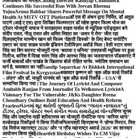
रिकॉर्डधारी को सराहा
Casting Director Kashyap Chandhock
Continues His Successful Run With Jeevan Bheema
Yojna
Aruna Babbar Shares Powerful Message On Mental
Health At MSTV OTT Platform
डॉ एस वी अंचन द्वारा निर्मित, डॉ अतुल
पाटणे (आई ए एस) द्वारा लिखित फिल्मस्टार डॉ महेश कुमार फिल्म भोज का
ट्रेलर भोजपुरी समाज ने सराहा
एयर वाइस मार्शल से म्यूज़िक प्रोड्यूसर बने
संदीप रावत, नीलू रावत और अमित मिश्रा का ‘असर ये तेरा’ जीत रहा
दिल
एक्ट्रेस यास्मीन खान को फिल्म ‘देहाती डिस्को’ के लिए बेस्ट सपोर्टिंग
एक्टर का दादा साहब फाल्के इंडियन टेलीविज़न अवॉर्ड मिला।
देसी स्टार समर
सिंह का बिग ब्लास्ट भोजपुरी गाना ‘बदरवा ए धनिया’ एसएफसी म्यूजिक पर हुआ
रिलीज, बारिश में दिखा समर सिंह और आस्था सिंह का जलवा
भारत पॉडकास्ट में
फर्जी बाबाओं और पाखंड के खिलाफ बोले रोहित भार्गव- ज्योतिष समाधान का
मार्ग है, चमत्कार का नहीं
Sandip Soparrkar At Bishkek International
Film Festival In Kyrgyzstan
बख्तवार कृष्णन को ‘बुक ऑफ़ वर्ल्ड रिकॉर्ड
– लंदन’ और डॉ. माधुरी पानमंद को ‘बुक ऑफ़ वर्ल्ड रिकॉर्ड – USA’ से
सम्मानित किया गया।
The Journey Of Lyricist And Composer
Amitabh Ranjan From Journalist To Welknown Lyricist
A
Visionary For The Vulnerable: J&Ks Daughter Reena
Choudhary Outlines Bold Education And Health Reform
Fearless
લંડનમાં શૂટ થયેલી ગુજરાતી ફિલ્મ “લાયક નાલાયક”નું
ટીઝર, ટ્રેલર, પોસ્ટર અને સંગીત ભવ્ય સમારોહમાં લોન્ચ
सिंगर सुगम
सिंह और एक्ट्रेस माही श्रीवास्तव का भोजपुरी रोमांटिक गाना ‘करिया धागा’
वर्ल्डवाइड रिकॉर्ड्स ने किया रिलीज
निलायश्री क्रिएशन्स ने ‘होप्स मिस्टर, मिस
एंड मिसेज महाराष्ट्र 2026’ और ‘द ग्रैंड महाराष्ट्र अवार्ड 2026’ का शानदार
आयोजन किया मुंबई:
Heartfelt Birthday Wishes To CM Vijay