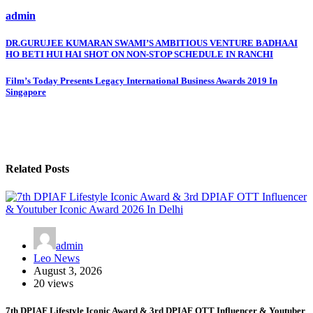
admin
Post
DR.GURUJEE KUMARAN SWAMI’S AMBITIOUS VENTURE BADHAAI
HO BETI HUI HAI SHOT ON NON-STOP SCHEDULE IN RANCHI
navigation
Film’s Today Presents Legacy International Business Awards 2019 In
Singapore
Related Posts
admin
Leo News
August 3, 2026
20 views
7th DPIAF Lifestyle Iconic Award & 3rd DPIAF OTT Influencer & Youtuber