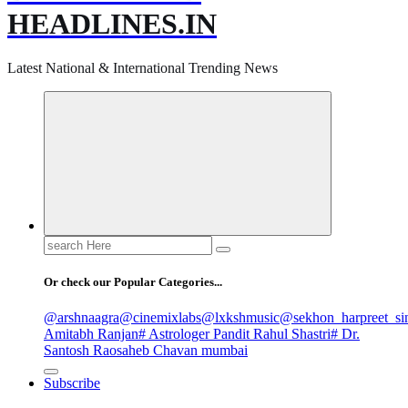
HEADLINES.IN
Latest National & International Trending News
Search
for:
Or check our Popular Categories...
@arshnaagra
@cinemixlabs
@lxkshmusic
@sekhon_harpreet_si
Amitabh Ranjan
# Astrologer Pandit Rahul Shastri
# Dr.
Santosh Raosaheb Chavan mumbai
Subscribe