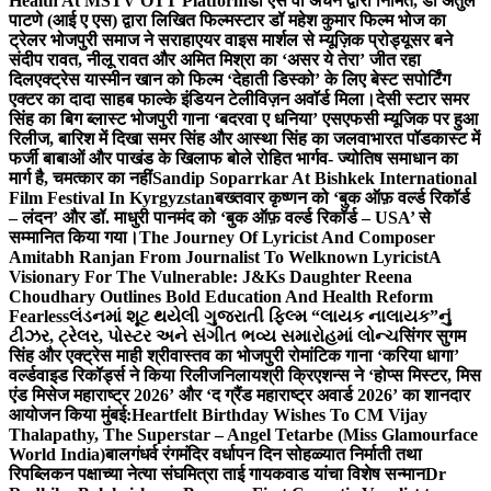
Health At MSTV OTT Platform
डॉ एस वी अंचन द्वारा निर्मित, डॉ अतुल
पाटणे (आई ए एस) द्वारा लिखित फिल्मस्टार डॉ महेश कुमार फिल्म भोज का
ट्रेलर भोजपुरी समाज ने सराहा
एयर वाइस मार्शल से म्यूज़िक प्रोड्यूसर बने
संदीप रावत, नीलू रावत और अमित मिश्रा का ‘असर ये तेरा’ जीत रहा
दिल
एक्ट्रेस यास्मीन खान को फिल्म ‘देहाती डिस्को’ के लिए बेस्ट सपोर्टिंग
एक्टर का दादा साहब फाल्के इंडियन टेलीविज़न अवॉर्ड मिला।
देसी स्टार समर
सिंह का बिग ब्लास्ट भोजपुरी गाना ‘बदरवा ए धनिया’ एसएफसी म्यूजिक पर हुआ
रिलीज, बारिश में दिखा समर सिंह और आस्था सिंह का जलवा
भारत पॉडकास्ट में
फर्जी बाबाओं और पाखंड के खिलाफ बोले रोहित भार्गव- ज्योतिष समाधान का
मार्ग है, चमत्कार का नहीं
Sandip Soparrkar At Bishkek International
Film Festival In Kyrgyzstan
बख्तवार कृष्णन को ‘बुक ऑफ़ वर्ल्ड रिकॉर्ड
– लंदन’ और डॉ. माधुरी पानमंद को ‘बुक ऑफ़ वर्ल्ड रिकॉर्ड – USA’ से
सम्मानित किया गया।
The Journey Of Lyricist And Composer
Amitabh Ranjan From Journalist To Welknown Lyricist
A
Visionary For The Vulnerable: J&Ks Daughter Reena
Choudhary Outlines Bold Education And Health Reform
Fearless
લંડનમાં શૂટ થયેલી ગુજરાતી ફિલ્મ “લાયક નાલાયક”નું
ટીઝર, ટ્રેલર, પોસ્ટર અને સંગીત ભવ્ય સમારોહમાં લોન્ચ
सिंगर सुगम
सिंह और एक्ट्रेस माही श्रीवास्तव का भोजपुरी रोमांटिक गाना ‘करिया धागा’
वर्ल्डवाइड रिकॉर्ड्स ने किया रिलीज
निलायश्री क्रिएशन्स ने ‘होप्स मिस्टर, मिस
एंड मिसेज महाराष्ट्र 2026’ और ‘द ग्रैंड महाराष्ट्र अवार्ड 2026’ का शानदार
आयोजन किया मुंबई:
Heartfelt Birthday Wishes To CM Vijay
Thalapathy, The Superstar – Angel Tetarbe (Miss Glamourface
World India)
बालगंधर्व रंगमंदिर वर्धापन दिन सोहळ्यात निर्माती तथा
रिपब्लिकन पक्षाच्या नेत्या संघमित्रा ताई गायकवाड यांचा विशेष सन्मान
Dr