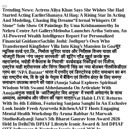
Skip
to
Trending News:
Actress Aliya Khan Says She Wishes She Had
content
Started Acting Earlier
Shanaya Al Haq: A Rising Star In Acting
And Modeling, Chasing Big Dreams
“Eternal Whispers Of
Stone” Solo Show Of Paintings By Uma Krishnamoorthy In
Nehru Centre Art Gallery
Melooha Launches Artha Sutram, An
AI-Powered Wealth Intelligence Report For Personalized
Financial Guidance
Sachiin Joshi: Jodhpur’s Own Who
Transformed Kingfisher Villa Into King’s Mansion In Goa
सुर
म्यूजिक वर्ल्ड प्रा.लि., निर्माता सुरिंदर यादव और निर्देशक विजय यादव की
भोजपुरी फिल्म ‘गंगा जमुना सरस्वती’ की शूटिंग ग्रैंड मुहूर्त करके शुरू
महराजगंज, भदोही में
‘कैलाश के निवासी’ वर्ल्डवाइड रिकॉर्ड्स पर रिलीज,
एक्ट्रेस माही श्रीवास्तव और सिंगर शिवानी सिंह का नया बोलबम गीत
वीकेडीएल
ग्रुप का ‘NPA Bazaar’ भारत में एनपीए एवं डिस्ट्रेस्ड एसेट समाधान का बन
रहा राष्ट्रीय मंच, वि के दुबे के नेतृत्व में बैंकिंग एवं वित्तीय क्षेत्र के लिए समग्र
समाधान उपलब्ध कराने की पहल i
Anuja Sahai Explores Spiritual
Wisdom With Swami Abhedananda On Articulate With
Anuja
अनुजा सहाई के ‘आर्टिक्युलेट विद अनुजा’ में स्वामी अभेदानंद के साथ
अध्यात्म, आत्मबोध और जीवन की गहन यात्रा
Nat Habit LIVE Returns
With Its 4th Edition, Featuring Sanjana Sanghi In An Exclusive
Look Inside Fresh Ayurveda Kitchen
AAFT Hosts Engaging
Mental Health Workshop By Aruna Babbar At Marwah
Studios
Kalyanji Jana’s 5th Bharat Gaurav Icon Award 2026
Held In Delhi
7th DPIAF Lifestyle Iconic Award & 3rd DPIAF