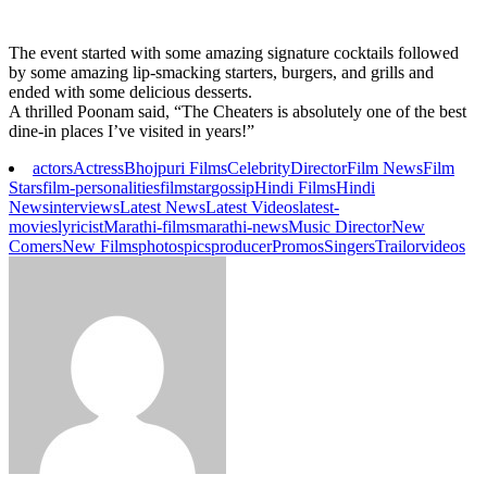
The event started with some amazing signature cocktails followed
by some amazing lip-smacking starters, burgers, and grills and
ended with some delicious desserts.
A thrilled Poonam said, “The Cheaters is absolutely one of the best
dine-in places I’ve visited in years!”
actors
Actress
Bhojpuri Films
Celebrity
Director
Film News
Film
Stars
film-personalities
filmstar
gossip
Hindi Films
Hindi
News
interviews
Latest News
Latest Videos
latest-
movies
lyricist
Marathi-films
marathi-news
Music Director
New
Comers
New Films
photos
pics
producer
Promos
Singers
Trailor
videos