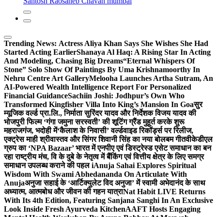
Santosh Raosaheb Chavan mumbai
Trending News:
Actress Aliya Khan Says She Wishes She Had
Started Acting Earlier
Shanaya Al Haq: A Rising Star In Acting
And Modeling, Chasing Big Dreams
“Eternal Whispers Of
Stone” Solo Show Of Paintings By Uma Krishnamoorthy In
Nehru Centre Art Gallery
Melooha Launches Artha Sutram, An
AI-Powered Wealth Intelligence Report For Personalized
Financial Guidance
Sachiin Joshi: Jodhpur’s Own Who
Transformed Kingfisher Villa Into King’s Mansion In Goa
सुर
म्यूजिक वर्ल्ड प्रा.लि., निर्माता सुरिंदर यादव और निर्देशक विजय यादव की
भोजपुरी फिल्म ‘गंगा जमुना सरस्वती’ की शूटिंग ग्रैंड मुहूर्त करके शुरू
महराजगंज, भदोही में
‘कैलाश के निवासी’ वर्ल्डवाइड रिकॉर्ड्स पर रिलीज,
एक्ट्रेस माही श्रीवास्तव और सिंगर शिवानी सिंह का नया बोलबम गीत
वीकेडीएल
ग्रुप का ‘NPA Bazaar’ भारत में एनपीए एवं डिस्ट्रेस्ड एसेट समाधान का बन
रहा राष्ट्रीय मंच, वि के दुबे के नेतृत्व में बैंकिंग एवं वित्तीय क्षेत्र के लिए समग्र
समाधान उपलब्ध कराने की पहल i
Anuja Sahai Explores Spiritual
Wisdom With Swami Abhedananda On Articulate With
Anuja
अनुजा सहाई के ‘आर्टिक्युलेट विद अनुजा’ में स्वामी अभेदानंद के साथ
अध्यात्म, आत्मबोध और जीवन की गहन यात्रा
Nat Habit LIVE Returns
With Its 4th Edition, Featuring Sanjana Sanghi In An Exclusive
Look Inside Fresh Ayurveda Kitchen
AAFT Hosts Engaging