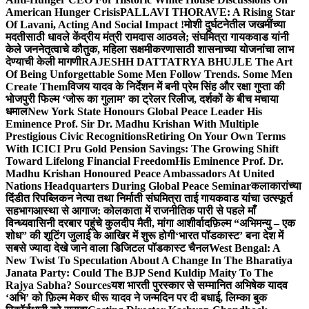
American Hunger Crisis
PALLAVI THORAVE: A Rising Star
Of Lavani, Acting And Social Impact !
मोशी दुर्घटनेतील जखमींच्या
मदतीसाठी धावले केंद्रीय मंत्री रामदास आठवले; संघमित्रा गायकवाड यांनी
केले जननेतृत्वाचे कौतुक, महिला सक्षमीकरणासाठी शासनाच्या योजनांचा लाभ
देण्याची केली मागणी
RAJESHH DATTATRYA BHUJLE The Art
Of Being Unforgettable Some Men Follow Trends. Some Men
Create Them
विजय यादव के निर्देशन में बनी प्रेम सिंह और रक्षा गुप्ता की
भोजपुरी फिल्म ‘जोरू का गुलाम’ का ट्रेलर रिलीज, दर्शकों के बीच मचाया
धमाल
New York State Honours Global Peace Leader His
Eminence Prof. Sir Dr. Madhu Krishan With Multiple
Prestigious Civic Recognitions
Retiring On Your Own Terms
With ICICI Pru Gold Pension Savings: The Growing Shift
Toward Lifelong Financial Freedom
His Eminence Prof. Dr.
Madhu Krishan Honoured Peace Ambassadors At United
Nations Headquarters During Global Peace Seminar
कलाकारांच्या
दिंडीत रिपब्लिकन नेत्या तथा निर्माती संघमित्रा ताई गायकवाड यांचा उत्स्फूर्त
सहभाग
आस्था से आगाज: कोलकाता में राजनीतिक पारी से पहले माँ
विन्ध्यवासिनी दरबार पहुंचे कुलदीप मैती, मांगा आशीर्वाद
फ़िल्म “अभिमन्यु – एक
शोध” की शूटिंग जुलाई के आखिर में शुरू होगी
‘भारत पॉडकास्ट’ बना देश में
सबसे ज्यादा देखे जाने वाला डिजिटल पॉडकास्ट चैनल
West Bengal: A
New Twist To Speculation About A Change In The Bharatiya
Janata Party: Could The BJP Send Kuldip Maity To The
Rajya Sabha? Sources
यश भारती पुरस्कार से सम्मानित अभिषेक यादव
‘अभि’ को फ़िल्म मेकर धीरू यादव ने जन्मदिन पर दी बधाई, लिम्का बुक