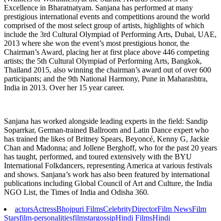
Excellence in Bharatnatyam. Sanjana has performed at many
prestigious international events and competitions around the world
comprised of the most select group of artists, highlights of which
include the 3rd Cultural Olympiad of Performing Arts, Dubai, UAE,
2013 where she won the event’s most prestigious honor, the
Chairman’s Award, placing her at first place above 446 competing
artists; the 5th Cultural Olympiad of Performing Arts, Bangkok,
Thailand 2015, also winning the chairman’s award out of over 600
participants; and the 9th National Harmony, Pune in Maharashtra,
India in 2013. Over her 15 year career.
Sanjana has worked alongside leading experts in the field: Sandip
Soparrkar, German-trained Ballroom and Latin Dance expert who
has trained the likes of Britney Spears, Beyoncé, Kenny G, Jackie
Chan and Madonna; and Jollene Berghoff, who for the past 20 years
has taught, performed, and toured extensively with the BYU
International Folkdancers, representing America at various festivals
and shows. Sanjana’s work has also been featured by international
publications including Global Council of Art and Culture, the India
NGO List, the Times of India and Odisha 360.
actors
Actress
Bhojpuri Films
Celebrity
Director
Film News
Film
Stars
film-personalities
filmstar
gossip
Hindi Films
Hindi