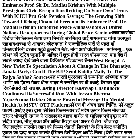
Eminence Prof. Sir Dr. Madhu Krishan With Multiple
Prestigious Civic Recognitions
Retiring On Your Own Terms
With ICICI Pru Gold Pension Savings: The Growing Shift
Toward Lifelong Financial Freedom
His Eminence Prof. Dr.
Madhu Krishan Honoured Peace Ambassadors At United
Nations Headquarters During Global Peace Seminar
कलाकारांच्या
दिंडीत रिपब्लिकन नेत्या तथा निर्माती संघमित्रा ताई गायकवाड यांचा उत्स्फूर्त
सहभाग
आस्था से आगाज: कोलकाता में राजनीतिक पारी से पहले माँ
विन्ध्यवासिनी दरबार पहुंचे कुलदीप मैती, मांगा आशीर्वाद
फ़िल्म “अभिमन्यु – एक
शोध” की शूटिंग जुलाई के आखिर में शुरू होगी
‘भारत पॉडकास्ट’ बना देश में
सबसे ज्यादा देखे जाने वाला डिजिटल पॉडकास्ट चैनल
West Bengal: A
New Twist To Speculation About A Change In The Bharatiya
Janata Party: Could The BJP Send Kuldip Maity To The
Rajya Sabha? Sources
यश भारती पुरस्कार से सम्मानित अभिषेक यादव
‘अभि’ को फ़िल्म मेकर धीरू यादव ने जन्मदिन पर दी बधाई, लिम्का बुक
रिकॉर्डधारी को सराहा
Casting Director Kashyap Chandhock
Continues His Successful Run With Jeevan Bheema
Yojna
Aruna Babbar Shares Powerful Message On Mental
Health At MSTV OTT Platform
डॉ एस वी अंचन द्वारा निर्मित, डॉ अतुल
पाटणे (आई ए एस) द्वारा लिखित फिल्मस्टार डॉ महेश कुमार फिल्म भोज का
ट्रेलर भोजपुरी समाज ने सराहा
एयर वाइस मार्शल से म्यूज़िक प्रोड्यूसर बने
संदीप रावत, नीलू रावत और अमित मिश्रा का ‘असर ये तेरा’ जीत रहा
दिल
एक्ट्रेस यास्मीन खान को फिल्म ‘देहाती डिस्को’ के लिए बेस्ट सपोर्टिंग
एक्टर का दादा साहब फाल्के इंडियन टेलीविज़न अवॉर्ड मिला।
देसी स्टार समर