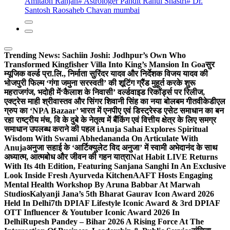
Amitabh Ranjan
# Astrologer Pandit Rahul Shastri
# Dr.
Santosh Raosaheb Chavan mumbai
Trending News:
Sachiin Joshi: Jodhpur’s Own Who
Transformed Kingfisher Villa Into King’s Mansion In Goa
सुर
म्यूजिक वर्ल्ड प्रा.लि., निर्माता सुरिंदर यादव और निर्देशक विजय यादव की
भोजपुरी फिल्म ‘गंगा जमुना सरस्वती’ की शूटिंग ग्रैंड मुहूर्त करके शुरू
महराजगंज, भदोही में
‘कैलाश के निवासी’ वर्ल्डवाइड रिकॉर्ड्स पर रिलीज,
एक्ट्रेस माही श्रीवास्तव और सिंगर शिवानी सिंह का नया बोलबम गीत
वीकेडीएल
ग्रुप का ‘NPA Bazaar’ भारत में एनपीए एवं डिस्ट्रेस्ड एसेट समाधान का बन
रहा राष्ट्रीय मंच, वि के दुबे के नेतृत्व में बैंकिंग एवं वित्तीय क्षेत्र के लिए समग्र
समाधान उपलब्ध कराने की पहल i
Anuja Sahai Explores Spiritual
Wisdom With Swami Abhedananda On Articulate With
Anuja
अनुजा सहाई के ‘आर्टिक्युलेट विद अनुजा’ में स्वामी अभेदानंद के साथ
अध्यात्म, आत्मबोध और जीवन की गहन यात्रा
Nat Habit LIVE Returns
With Its 4th Edition, Featuring Sanjana Sanghi In An Exclusive
Look Inside Fresh Ayurveda Kitchen
AAFT Hosts Engaging
Mental Health Workshop By Aruna Babbar At Marwah
Studios
Kalyanji Jana’s 5th Bharat Gaurav Icon Award 2026
Held In Delhi
7th DPIAF Lifestyle Iconic Award & 3rd DPIAF
OTT Influencer & Youtuber Iconic Award 2026 In
Delhi
Rupesh Pandey – Bihar 2026 A Rising Force At The