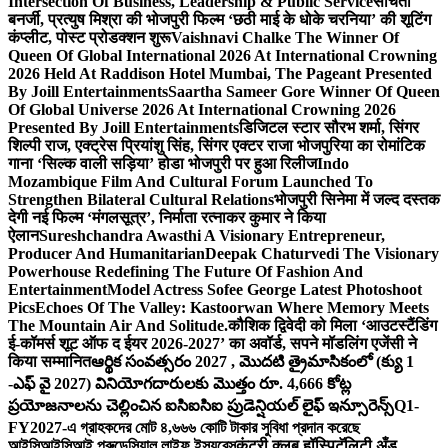
Intersection Of Business, Leadership & Public Service
संचिता
बनर्जी, प्रत्युष मिश्रा की भोजपुरी फिल्म ‘छठी माई के धोके चरनिया’ की शूटिंग
कंप्लीट, पोस्ट प्रोडक्शन शुरू
Vaishnavi Chalke The Winner Of
Queen Of Global International 2026 At International Crowning
2026 Held At Raddison Hotel Mumbai, The Pageant Presented
By Joill Entertainments
Saartha Sameer Gore Winner Of Queen
Of Global Universe 2026 At International Crowning 2026
Presented By Joill Entertainments
डिजिटल स्टार सौरभ शर्मा, सिंगर
शिल्पी राज, एक्ट्रेस प्रियांशु सिंह, सिंगर एक्टर राजा भोजपुरिया का रोमांटिक
गाना ‘सिल्क वाली सड़िया’ होडा भोजपुरी पर हुआ रिलीज
Indo
Mozambique Film And Cultural Forum Launched To
Strengthen Bilateral Cultural Relations
भोजपुरी सिनेमा में जल्द दस्तक
देगी नई फिल्म ‘मंगलसूत्र’, निर्माता रत्नाकर कुमार ने किया
ऐलान
Sureshchandra Awasthi A Visionary Entrepreneur,
Producer And Humanitarian
Deepak Chaturvedi The Visionary
Powerhouse Redefining The Future Of Fashion And
Entertainment
Model Actress Sofee George Latest Photoshoot
Pics
Echoes Of The Valley: Kastoorwan Where Memory Meets
The Mountain Air And Solitude.
कौशिक द्विवेदी को मिला ‘आउटस्टैंडिंग
ई-कॉमर्स शूट ऑफ द ईयर 2026-2027’ का अवॉर्ड, सपने मॉडलिंग एजेंसी ने
किया सम्मानित
ఆర్థిక సంవత్సరం 2027 , మొదటి త్రైమాసికంలో (క్యు 1
-ఎఫ్ వై 2027) వినియోగదారులకు మొత్తం రూ. 4,666 కోట్ల
ప్రయోజనాలను చెల్లించిన ఐసిఐసిఐ ప్రుడెన్షియల్ లైఫ్ ఇన్సూరెన్స్
Q1-
FY2027-এ গ্রাহকদের মোট ৪,৬৬৬ কোটি টাকার সুবিধা প্রদান করেছে
আইসিআইসিআই প্রুডেন্সিয়াল লাইফ ইন্স্যুরেন্স
कंट्री क्लब हॉस्पिटॅलिटी अँड