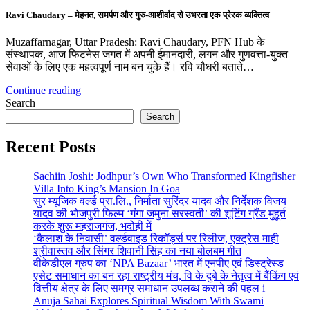
Ravi Chaudary – मेहनत, समर्पण और गुरु-आशीर्वाद से उभरता एक प्रेरक व्यक्तित्व
Muzaffarnagar, Uttar Pradesh: Ravi Chaudary, PFN Hub के
संस्थापक, आज फिटनेस जगत में अपनी ईमानदारी, लगन और गुणवत्ता-युक्त
सेवाओं के लिए एक महत्वपूर्ण नाम बन चुके हैं। रवि चौधरी बताते…
Continue reading
Search
Search
Recent Posts
Sachiin Joshi: Jodhpur’s Own Who Transformed Kingfisher
Villa Into King’s Mansion In Goa
सुर म्यूजिक वर्ल्ड प्रा.लि., निर्माता सुरिंदर यादव और निर्देशक विजय
यादव की भोजपुरी फिल्म ‘गंगा जमुना सरस्वती’ की शूटिंग ग्रैंड मुहूर्त
करके शुरू महराजगंज, भदोही में
‘कैलाश के निवासी’ वर्ल्डवाइड रिकॉर्ड्स पर रिलीज, एक्ट्रेस माही
श्रीवास्तव और सिंगर शिवानी सिंह का नया बोलबम गीत
वीकेडीएल ग्रुप का ‘NPA Bazaar’ भारत में एनपीए एवं डिस्ट्रेस्ड
एसेट समाधान का बन रहा राष्ट्रीय मंच, वि के दुबे के नेतृत्व में बैंकिंग एवं
वित्तीय क्षेत्र के लिए समग्र समाधान उपलब्ध कराने की पहल i
Anuja Sahai Explores Spiritual Wisdom With Swami