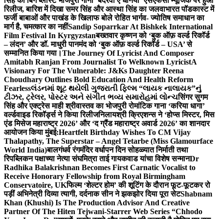
सिंह का बिग ब्लास्ट भोजपुरी गाना ‘बदरवा ए धनिया’ एसएफसी म्यूजिक पर हुआ
रिलीज, बारिश में दिखा समर सिंह और आस्था सिंह का जलवा
भारत पॉडकास्ट में
फर्जी बाबाओं और पाखंड के खिलाफ बोले रोहित भार्गव- ज्योतिष समाधान का
मार्ग है, चमत्कार का नहीं
Sandip Soparrkar At Bishkek International
Film Festival In Kyrgyzstan
बख्तवार कृष्णन को ‘बुक ऑफ़ वर्ल्ड रिकॉर्ड
– लंदन’ और डॉ. माधुरी पानमंद को ‘बुक ऑफ़ वर्ल्ड रिकॉर्ड – USA’ से
सम्मानित किया गया।
The Journey Of Lyricist And Composer
Amitabh Ranjan From Journalist To Welknown Lyricist
A
Visionary For The Vulnerable: J&Ks Daughter Reena
Choudhary Outlines Bold Education And Health Reform
Fearless
લંડનમાં શૂટ થયેલી ગુજરાતી ફિલ્મ “લાયક નાલાયક”નું
ટીઝર, ટ્રેલર, પોસ્ટર અને સંગીત ભવ્ય સમારોહમાં લોન્ચ
सिंगर सुगम
सिंह और एक्ट्रेस माही श्रीवास्तव का भोजपुरी रोमांटिक गाना ‘करिया धागा’
वर्ल्डवाइड रिकॉर्ड्स ने किया रिलीज
निलायश्री क्रिएशन्स ने ‘होप्स मिस्टर, मिस
एंड मिसेज महाराष्ट्र 2026’ और ‘द ग्रैंड महाराष्ट्र अवार्ड 2026’ का शानदार
आयोजन किया मुंबई:
Heartfelt Birthday Wishes To CM Vijay
Thalapathy, The Superstar – Angel Tetarbe (Miss Glamourface
World India)
बालगंधर्व रंगमंदिर वर्धापन दिन सोहळ्यात निर्माती तथा
रिपब्लिकन पक्षाच्या नेत्या संघमित्रा ताई गायकवाड यांचा विशेष सन्मान
Dr
Radhika Balakrishnan Becomes First Carnatic Vocalist to
Receive Honorary Fellowship from Royal Birmingham
Conservatoire, UK
फिल्म ‘शेल्टर होम’ की शूटिंग के दौरान फूट-फूटकर रो
पड़ीं अभिनेत्री दिव्या त्यागी, दर्दनाक सीन ने झकझोर दिया पूरा सेट
Shabnam
Khan (Khushi) Is The Production Advisor And Creative
Partner Of The Hiten Tejwani-Starrer Web Series “Chhodo