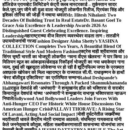
हॉलिडेज प्रायव्हेट लिमिटेडने कंट्री क्लब मास्टरकार्ड – तुर्कस्तान सादर
केले.
जुग-जुग जीने की दुआ वाला भोजपुरी लोकगीत रिलीज, प्रियंका सिंह और
इशिका तोरिया की जोड़ी ने मचाया धमाल
Mr. Hitesh Nihalani: Two
Decades Of Building Trust In Real Estate
Dr. Basant Goel To
Grace Asia Excellence & Leadership Awards 2026 As
Distinguished Guest Celebrating Excellence. Inspiring
Leadership
महाराष्ट्राच्या वीज वितरण व्यवस्थेवर वाढता ताण : तातडीने
उपाययोजनांची गरज
Fashion Designer Aisha Shetty’s YASHNA
COLLECTION Completes Two Years, A Beautiful Blend Of
Traditional Style And Modern Fashion
एक्ट्रेस माही श्रीवास्तव और
सिंगर सृष्टी भारती का भोजपुरी लोकगीत ‘गवना वीएस खेलवना’ ने पार किया 10
मिलियन व्यूज का आंकड़ा
वर्ल्डवाइड रिकॉर्ड्स भोजपुरी का नया धमाकेदार गाना
जल्द, दुबई की खूबसूरत लोकेशन्स पर हो रही है शूटिंग
फिल्म जगत के प्रख्यात
अशफ़ाक खोपेकर को मिला महाराष्ट्र के राज्यपाल सी.पी. राधाकृष्णन के हाथों
‘बेस्ट बॉलीवुड एक्टिविस्ट’ का प्रतिष्ठित सम्मान
Rahul Deshpande’s
Abhangawari Resonates Through A Packed Shanmukhananda
Hall
राहुल देशपांडे की ‘अभंगवारी’ ने शन्मुखानंद हॉल को भक्तिरस से सराबोर
किया
राहुल देशपांडे यांच्या ‘अभंगवारी’ने शन्मुखानंद सभागृह भक्तिरसात न्हाऊन
निघाले
Hollywood And Bollywood Leaders Join Forces With
Anti-Hunger CEO For Historic White House Discussions On
American Hunger Crisis
PALLAVI THORAVE: A Rising Star
Of Lavani, Acting And Social Impact !
मोशी दुर्घटनेतील जखमींच्या
मदतीसाठी धावले केंद्रीय मंत्री रामदास आठवले; संघमित्रा गायकवाड यांनी
केले जननेतृत्वाचे कौतुक, महिला सक्षमीकरणासाठी शासनाच्या योजनांचा लाभ
देण्याची केली मागणी
RAJESHH DATTATRYA BHUJLE The Art