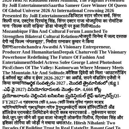
2026 Held At Raddison Hotel Mumbai, The Pageant Presented
By Joill Entertainments
Saartha Sameer Gore Winner Of Queen
Of Global Universe 2026 At International Crowning 2026
Presented By Joill Entertainments
डिजिटल स्टार सौरभ शर्मा, सिंगर
शिल्पी राज, एक्ट्रेस प्रियांशु सिंह, सिंगर एक्टर राजा भोजपुरिया का रोमांटिक
गाना ‘सिल्क वाली सड़िया’ होडा भोजपुरी पर हुआ रिलीज
Indo
Mozambique Film And Cultural Forum Launched To
Strengthen Bilateral Cultural Relations
भोजपुरी सिनेमा में जल्द दस्तक
देगी नई फिल्म ‘मंगलसूत्र’, निर्माता रत्नाकर कुमार ने किया
ऐलान
Sureshchandra Awasthi A Visionary Entrepreneur,
Producer And Humanitarian
Deepak Chaturvedi The Visionary
Powerhouse Redefining The Future Of Fashion And
Entertainment
Model Actress Sofee George Latest Photoshoot
Pics
Echoes Of The Valley: Kastoorwan Where Memory Meets
The Mountain Air And Solitude.
कौशिक द्विवेदी को मिला ‘आउटस्टैंडिंग
ई-कॉमर्स शूट ऑफ द ईयर 2026-2027’ का अवॉर्ड, सपने मॉडलिंग एजेंसी ने
किया सम्मानित
ఆర్థిక సంవత్సరం 2027 , మొదటి త్రైమాసికంలో (క్యు 1
-ఎఫ్ వై 2027) వినియోగదారులకు మొత్తం రూ. 4,666 కోట్ల
ప్రయోజనాలను చెల్లించిన ఐసిఐసిఐ ప్రుడెన్షియల్ లైఫ్ ఇన్సూరెన్స్
Q1-
FY2027-এ গ্রাহকদের মোট ৪,৬৬৬ কোটি টাকার সুবিধা প্রদান করেছে
আইসিআইসিআই প্রুডেন্সিয়াল লাইফ ইন্স্যুরেন্স
कंट्री क्लब हॉस्पिटॅलिटी अँड
हॉलिडेज प्रायव्हेट लिमिटेडने कंट्री क्लब मास्टरकार्ड – तुर्कस्तान सादर
केले.
जुग-जुग जीने की दुआ वाला भोजपुरी लोकगीत रिलीज, प्रियंका सिंह और
इशिका तोरिया की जोड़ी ने मचाया धमाल
Mr. Hitesh Nihalani: Two
Decades Of Building Trust In Real Estate
Dr. Basant Goel To