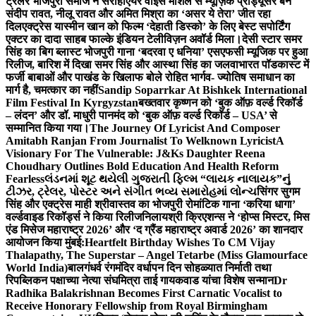
ट्रेलर भोजपुरी समाज ने सराहा
एयर वाइस मार्शल से म्यूज़िक प्रोड्यूसर बने
संदीप रावत, नीलू रावत और अमित मिश्रा का ‘असर ये तेरा’ जीत रहा
दिल
एक्ट्रेस यास्मीन खान को फिल्म ‘देहाती डिस्को’ के लिए बेस्ट सपोर्टिंग
एक्टर का दादा साहब फाल्के इंडियन टेलीविज़न अवॉर्ड मिला।
देसी स्टार समर
सिंह का बिग ब्लास्ट भोजपुरी गाना ‘बदरवा ए धनिया’ एसएफसी म्यूजिक पर हुआ
रिलीज, बारिश में दिखा समर सिंह और आस्था सिंह का जलवा
भारत पॉडकास्ट में
फर्जी बाबाओं और पाखंड के खिलाफ बोले रोहित भार्गव- ज्योतिष समाधान का
मार्ग है, चमत्कार का नहीं
Sandip Soparrkar At Bishkek International
Film Festival In Kyrgyzstan
बख्तवार कृष्णन को ‘बुक ऑफ़ वर्ल्ड रिकॉर्ड
– लंदन’ और डॉ. माधुरी पानमंद को ‘बुक ऑफ़ वर्ल्ड रिकॉर्ड – USA’ से
सम्मानित किया गया।
The Journey Of Lyricist And Composer
Amitabh Ranjan From Journalist To Welknown Lyricist
A
Visionary For The Vulnerable: J&Ks Daughter Reena
Choudhary Outlines Bold Education And Health Reform
Fearless
લંડનમાં શૂટ થયેલી ગુજરાતી ફિલ્મ “લાયક નાલાયક”નું
ટીઝર, ટ્રેલર, પોસ્ટર અને સંગીત ભવ્ય સમારોહમાં લોન્ચ
सिंगर सुगम
सिंह और एक्ट्रेस माही श्रीवास्तव का भोजपुरी रोमांटिक गाना ‘करिया धागा’
वर्ल्डवाइड रिकॉर्ड्स ने किया रिलीज
निलायश्री क्रिएशन्स ने ‘होप्स मिस्टर, मिस
एंड मिसेज महाराष्ट्र 2026’ और ‘द ग्रैंड महाराष्ट्र अवार्ड 2026’ का शानदार
आयोजन किया मुंबई:
Heartfelt Birthday Wishes To CM Vijay
Thalapathy, The Superstar – Angel Tetarbe (Miss Glamourface
World India)
बालगंधर्व रंगमंदिर वर्धापन दिन सोहळ्यात निर्माती तथा
रिपब्लिकन पक्षाच्या नेत्या संघमित्रा ताई गायकवाड यांचा विशेष सन्मान
Dr
Radhika Balakrishnan Becomes First Carnatic Vocalist to
Receive Honorary Fellowship from Royal Birmingham