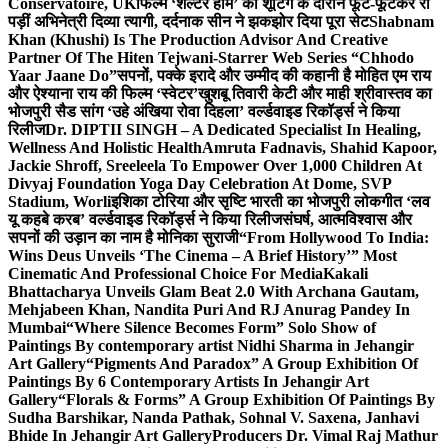
Conservatoire, UK
फिल्म ‘शेल्टर होम’ की शूटिंग के दौरान फूट-फूटकर रो
पड़ीं अभिनेत्री दिव्या त्यागी, दर्दनाक सीन ने झकझोर दिया पूरा सेट
Shabnam
Khan (Khushi) Is The Production Advisor And Creative
Partner Of The Hiten Tejwani-Starrer Web Series “Chhodo
Yaar Jaane Do”
सपनों, पक्के इरादे और उम्मीद की कहानी है मोहित एम राय
और ऐश्याना राय की फिल्म ‘स्वेटर’
खुशबू तिवारी केटी और माही श्रीवास्तव का
भोजपुरी सैड सांग ‘उहे अंखिया रोवा दिहला’ वर्ल्डवाइड रिकॉर्ड्स ने किया
रिलीज
Dr. DIPTII SINGH – A Dedicated Specialist In Healing,
Wellness And Holistic Health
Amruta Fadnavis, Shahid Kapoor,
Jackie Shroff, Sreeleela To Empower Over 1,000 Children At
Divyaj Foundation Yoga Day Celebration At Dome, SVP
Stadium, Worli
इशिका टोरिया और सृष्टि भारती का भोजपुरी लोकगीत ‘लव
यू कहबे करब’ वर्ल्डवाइड रिकॉर्ड्स ने किया रिलीज
संघर्ष, आत्मविश्वास और
सपनों की उड़ान का नाम है मोनिका सुराजी
“From Hollywood To India:
Wins Deus Unveils ‘The Cinema – A Brief History’” Most
Cinematic And Professional Choice For Media
Kakali
Bhattacharya Unveils Glam Beat 2.0 With Archana Gautam,
Mehjabeen Khan, Nandita Puri And RJ Anurag Pandey In
Mumbai
“Where Silence Becomes Form” Solo Show of
Paintings By contemporary artist Nidhi Sharma in Jehangir
Art Gallery
“Pigments And Paradox” A Group Exhibition Of
Paintings By 6 Contemporary Artists In Jehangir Art
Gallery
“Florals & Forms” A Group Exhibition Of Paintings By
Sudha Barshikar, Nanda Pathak, Sohnal V. Saxena, Janhavi
Bhide In Jehangir Art Gallery
Producers Dr. Vimal Raj Mathur