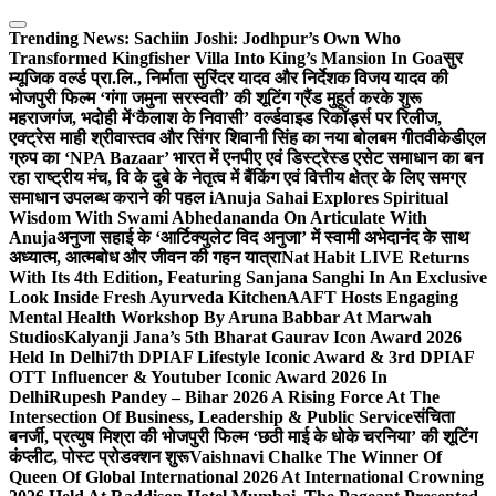
Skip
to
Trending News:
Sachiin Joshi: Jodhpur’s Own Who
content
Transformed Kingfisher Villa Into King’s Mansion In Goa
सुर
म्यूजिक वर्ल्ड प्रा.लि., निर्माता सुरिंदर यादव और निर्देशक विजय यादव की
भोजपुरी फिल्म ‘गंगा जमुना सरस्वती’ की शूटिंग ग्रैंड मुहूर्त करके शुरू
महराजगंज, भदोही में
‘कैलाश के निवासी’ वर्ल्डवाइड रिकॉर्ड्स पर रिलीज,
एक्ट्रेस माही श्रीवास्तव और सिंगर शिवानी सिंह का नया बोलबम गीत
वीकेडीएल
ग्रुप का ‘NPA Bazaar’ भारत में एनपीए एवं डिस्ट्रेस्ड एसेट समाधान का बन
रहा राष्ट्रीय मंच, वि के दुबे के नेतृत्व में बैंकिंग एवं वित्तीय क्षेत्र के लिए समग्र
समाधान उपलब्ध कराने की पहल i
Anuja Sahai Explores Spiritual
Wisdom With Swami Abhedananda On Articulate With
Anuja
अनुजा सहाई के ‘आर्टिक्युलेट विद अनुजा’ में स्वामी अभेदानंद के साथ
अध्यात्म, आत्मबोध और जीवन की गहन यात्रा
Nat Habit LIVE Returns
With Its 4th Edition, Featuring Sanjana Sanghi In An Exclusive
Look Inside Fresh Ayurveda Kitchen
AAFT Hosts Engaging
Mental Health Workshop By Aruna Babbar At Marwah
Studios
Kalyanji Jana’s 5th Bharat Gaurav Icon Award 2026
Held In Delhi
7th DPIAF Lifestyle Iconic Award & 3rd DPIAF
OTT Influencer & Youtuber Iconic Award 2026 In
Delhi
Rupesh Pandey – Bihar 2026 A Rising Force At The
Intersection Of Business, Leadership & Public Service
संचिता
बनर्जी, प्रत्युष मिश्रा की भोजपुरी फिल्म ‘छठी माई के धोके चरनिया’ की शूटिंग
कंप्लीट, पोस्ट प्रोडक्शन शुरू
Vaishnavi Chalke The Winner Of
Queen Of Global International 2026 At International Crowning