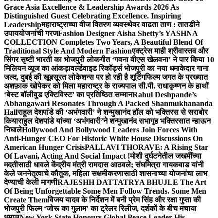
Grace Asia Excellence & Leadership Awards 2026 As
Distinguished Guest Celebrating Excellence. Inspiring
Leadership
महाराष्ट्राच्या वीज वितरण व्यवस्थेवर वाढता ताण : तातडीने
उपाययोजनांची गरज
Fashion Designer Aisha Shetty’s YASHNA
COLLECTION Completes Two Years, A Beautiful Blend Of
Traditional Style And Modern Fashion
एक्ट्रेस माही श्रीवास्तव और
सिंगर सृष्टी भारती का भोजपुरी लोकगीत ‘गवना वीएस खेलवना’ ने पार किया 10
मिलियन व्यूज का आंकड़ा
वर्ल्डवाइड रिकॉर्ड्स भोजपुरी का नया धमाकेदार गाना
जल्द, दुबई की खूबसूरत लोकेशन्स पर हो रही है शूटिंग
फिल्म जगत के प्रख्यात
अशफ़ाक खोपेकर को मिला महाराष्ट्र के राज्यपाल सी.पी. राधाकृष्णन के हाथों
‘बेस्ट बॉलीवुड एक्टिविस्ट’ का प्रतिष्ठित सम्मान
Rahul Deshpande’s
Abhangawari Resonates Through A Packed Shanmukhananda
Hall
राहुल देशपांडे की ‘अभंगवारी’ ने शन्मुखानंद हॉल को भक्तिरस से सराबोर
किया
राहुल देशपांडे यांच्या ‘अभंगवारी’ने शन्मुखानंद सभागृह भक्तिरसात न्हाऊन
निघाले
Hollywood And Bollywood Leaders Join Forces With
Anti-Hunger CEO For Historic White House Discussions On
American Hunger Crisis
PALLAVI THORAVE: A Rising Star
Of Lavani, Acting And Social Impact !
मोशी दुर्घटनेतील जखमींच्या
मदतीसाठी धावले केंद्रीय मंत्री रामदास आठवले; संघमित्रा गायकवाड यांनी
केले जननेतृत्वाचे कौतुक, महिला सक्षमीकरणासाठी शासनाच्या योजनांचा लाभ
देण्याची केली मागणी
RAJESHH DATTATRYA BHUJLE The Art
Of Being Unforgettable Some Men Follow Trends. Some Men
Create Them
विजय यादव के निर्देशन में बनी प्रेम सिंह और रक्षा गुप्ता की
भोजपुरी फिल्म ‘जोरू का गुलाम’ का ट्रेलर रिलीज, दर्शकों के बीच मचाया
धमाल
New York State Honours Global Peace Leader His