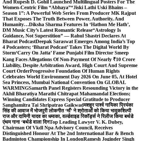
And Rupesh D. Gohil Launched Multilingual Posters For The
Women-Centric Film “Abhaya”
“Jiski Lathi Uski Bhains –
Season 1”: A Powerful Web Series From Producer MK Rajput
That Exposes The Truth Between Power, Authority, And
Humanity…
Diksha Sharma Features In ‘Hathon Me Hath’,
DM Music City’s Latest Romantic Release
“Astrology Is
Guidance, Not Superstition” — Rahul Shastri Declares At
Bharat Podcast
Deepak Saraswat Emerges Among India’s Top
4 Podcasters; ‘Bharat Podcast’ Takes The Digital World By
Storm
‘Carry On Jatta’ Fame Punjabi Film Director Smeep
Kang Faces Allegations Of Non-Payment Of Nearly ₹10 Crore
Liability, Despite Arbitration Award, High Court And Supreme
Court Order
Progressive Foundation Of Human Rights
Celebrates World Environment Day 2026 On June 05, At Hotel
Sea Princess, Mumbai National Convention On GLOBAL
WARMING
Samarth Panel Registers Resounding Victory in the
Akhil Bharatiya Marathi Chitrapat Mahamandal Elections;
Winning Candidates Express Special Gratitude to Producer
Sanghamitra Tai Shripatrao Gaikwad
मशहूर पार्श्व गायिका प्रियंका
सिंह की आवाज में भोजपुरी लोकगीत ‘माँ’ ने श्रोताओं को किया भावुक
शिल्पी
राज और दामिनी यादव का धमाका, वर्ल्डवाइड रिकॉर्ड्स ने रिलीज किया बर्थडे
एंथम गाना ‘बर्थडे वाला दिन
Top Leading Lawyer V. K. Dubey,
Chairman Of Vkdl Npa Advisory Council, Receives
Distinguished Honour At The 2nd International Bar & Bench
Badminton Championship In London
Ramesh Joginder Singh