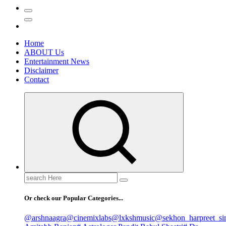
Home
ABOUT Us
Entertainment News
Disclaimer
Contact
Search
for:
Or check our Popular Categories...
@arshnaagra
@cinemixlabs
@lxkshmusic
@sekhon_harpreet_si