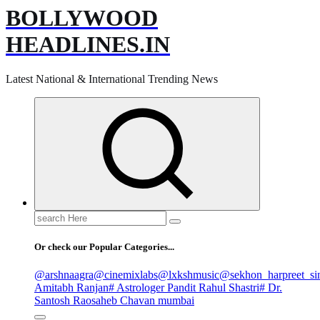
BOLLYWOOD
HEADLINES.IN
Latest National & International Trending News
Search
for:
Or check our Popular Categories...
@arshnaagra
@cinemixlabs
@lxkshmusic
@sekhon_harpreet_si
Amitabh Ranjan
# Astrologer Pandit Rahul Shastri
# Dr.
Santosh Raosaheb Chavan mumbai