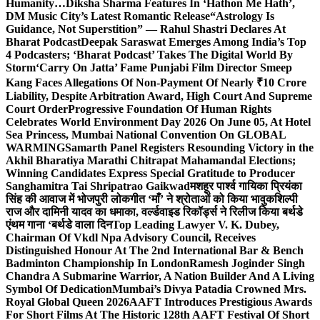
Humanity…
Diksha Sharma Features In ‘Hathon Me Hath’,
DM Music City’s Latest Romantic Release
“Astrology Is
Guidance, Not Superstition” — Rahul Shastri Declares At
Bharat Podcast
Deepak Saraswat Emerges Among India’s Top
4 Podcasters; ‘Bharat Podcast’ Takes The Digital World By
Storm
‘Carry On Jatta’ Fame Punjabi Film Director Smeep
Kang Faces Allegations Of Non-Payment Of Nearly ₹10 Crore
Liability, Despite Arbitration Award, High Court And Supreme
Court Order
Progressive Foundation Of Human Rights
Celebrates World Environment Day 2026 On June 05, At Hotel
Sea Princess, Mumbai National Convention On GLOBAL
WARMING
Samarth Panel Registers Resounding Victory in the
Akhil Bharatiya Marathi Chitrapat Mahamandal Elections;
Winning Candidates Express Special Gratitude to Producer
Sanghamitra Tai Shripatrao Gaikwad
मशहूर पार्श्व गायिका प्रियंका
सिंह की आवाज में भोजपुरी लोकगीत ‘माँ’ ने श्रोताओं को किया भावुक
शिल्पी
राज और दामिनी यादव का धमाका, वर्ल्डवाइड रिकॉर्ड्स ने रिलीज किया बर्थडे
एंथम गाना ‘बर्थडे वाला दिन
Top Leading Lawyer V. K. Dubey,
Chairman Of Vkdl Npa Advisory Council, Receives
Distinguished Honour At The 2nd International Bar & Bench
Badminton Championship In London
Ramesh Joginder Singh
Chandra A Submarine Warrior, A Nation Builder And A Living
Symbol Of Dedication
Mumbai’s Divya Patadia Crowned Mrs.
Royal Global Queen 2026
AAFT Introduces Prestigious Awards
For Short Films At The Historic 128th AAFT Festival Of Short