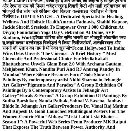
Yaar Jaane Do”
सपनों, पक्के इरादे और उम्मीद की कहानी है मोहित एम राय
और ऐश्याना राय की फिल्म ‘स्वेटर’
खुशबू तिवारी केटी और माही श्रीवास्तव का
भोजपुरी सैड सांग ‘उहे अंखिया रोवा दिहला’ वर्ल्डवाइड रिकॉर्ड्स ने किया
रिलीज
Dr. DIPTII SINGH – A Dedicated Specialist In Healing,
Wellness And Holistic Health
Amruta Fadnavis, Shahid Kapoor,
Jackie Shroff, Sreeleela To Empower Over 1,000 Children At
Divyaj Foundation Yoga Day Celebration At Dome, SVP
Stadium, Worli
इशिका टोरिया और सृष्टि भारती का भोजपुरी लोकगीत ‘लव
यू कहबे करब’ वर्ल्डवाइड रिकॉर्ड्स ने किया रिलीज
संघर्ष, आत्मविश्वास और
सपनों की उड़ान का नाम है मोनिका सुराजी
“From Hollywood To India:
Wins Deus Unveils ‘The Cinema – A Brief History’” Most
Cinematic And Professional Choice For Media
Kakali
Bhattacharya Unveils Glam Beat 2.0 With Archana Gautam,
Mehjabeen Khan, Nandita Puri And RJ Anurag Pandey In
Mumbai
“Where Silence Becomes Form” Solo Show of
Paintings By contemporary artist Nidhi Sharma in Jehangir
Art Gallery
“Pigments And Paradox” A Group Exhibition Of
Paintings By 6 Contemporary Artists In Jehangir Art
Gallery
“Florals & Forms” A Group Exhibition Of Paintings By
Sudha Barshikar, Nanda Pathak, Sohnal V. Saxena, Janhavi
Bhide In Jehangir Art Gallery
Producers Dr. Vimal Raj Mathur
And Rupesh D. Gohil Launched Multilingual Posters For The
Women-Centric Film “Abhaya”
“Jiski Lathi Uski Bhains –
Season 1”: A Powerful Web Series From Producer MK Rajput
That Exposes The Truth Between Power, Authority, And