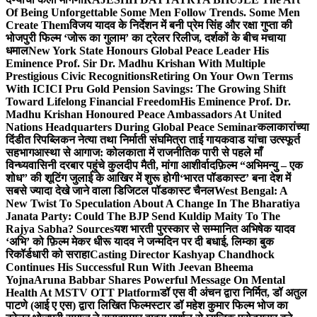
Of Being Unforgettable Some Men Follow Trends. Some Men
Create Them
विजय यादव के निर्देशन में बनी प्रेम सिंह और रक्षा गुप्ता की
भोजपुरी फिल्म ‘जोरू का गुलाम’ का ट्रेलर रिलीज, दर्शकों के बीच मचाया
धमाल
New York State Honours Global Peace Leader His
Eminence Prof. Sir Dr. Madhu Krishan With Multiple
Prestigious Civic Recognitions
Retiring On Your Own Terms
With ICICI Pru Gold Pension Savings: The Growing Shift
Toward Lifelong Financial Freedom
His Eminence Prof. Dr.
Madhu Krishan Honoured Peace Ambassadors At United
Nations Headquarters During Global Peace Seminar
कलाकारांच्या
दिंडीत रिपब्लिकन नेत्या तथा निर्माती संघमित्रा ताई गायकवाड यांचा उत्स्फूर्त
सहभाग
आस्था से आगाज: कोलकाता में राजनीतिक पारी से पहले माँ
विन्ध्यवासिनी दरबार पहुंचे कुलदीप मैती, मांगा आशीर्वाद
फ़िल्म “अभिमन्यु – एक
शोध” की शूटिंग जुलाई के आखिर में शुरू होगी
‘भारत पॉडकास्ट’ बना देश में
सबसे ज्यादा देखे जाने वाला डिजिटल पॉडकास्ट चैनल
West Bengal: A
New Twist To Speculation About A Change In The Bharatiya
Janata Party: Could The BJP Send Kuldip Maity To The
Rajya Sabha? Sources
यश भारती पुरस्कार से सम्मानित अभिषेक यादव
‘अभि’ को फ़िल्म मेकर धीरू यादव ने जन्मदिन पर दी बधाई, लिम्का बुक
रिकॉर्डधारी को सराहा
Casting Director Kashyap Chandhock
Continues His Successful Run With Jeevan Bheema
Yojna
Aruna Babbar Shares Powerful Message On Mental
Health At MSTV OTT Platform
डॉ एस वी अंचन द्वारा निर्मित, डॉ अतुल
पाटणे (आई ए एस) द्वारा लिखित फिल्मस्टार डॉ महेश कुमार फिल्म भोज का