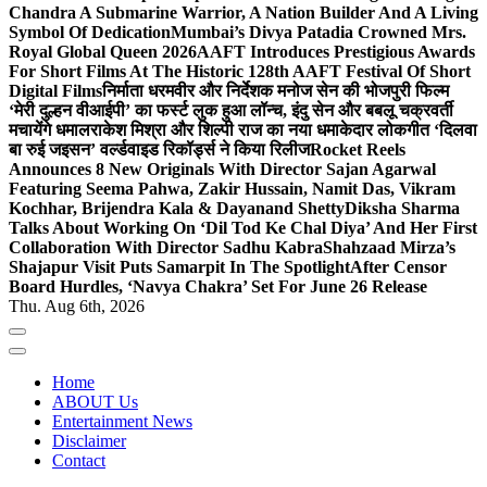
Chandra A Submarine Warrior, A Nation Builder And A Living
Symbol Of Dedication
Mumbai’s Divya Patadia Crowned Mrs.
Royal Global Queen 2026
AAFT Introduces Prestigious Awards
For Short Films At The Historic 128th AAFT Festival Of Short
Digital Films
निर्माता धरमवीर और निर्देशक मनोज सेन की भोजपुरी फिल्म
‘मेरी दुल्हन वीआईपी’ का फर्स्ट लुक हुआ लॉन्च, इंदु सेन और बबलू चक्रवर्ती
मचायेंगे धमाल
राकेश मिश्रा और शिल्पी राज का नया धमाकेदार लोकगीत ‘दिलवा
बा रुई जइसन’ वर्ल्डवाइड रिकॉर्ड्स ने किया रिलीज
Rocket Reels
Announces 8 New Originals With Director Sajan Agarwal
Featuring Seema Pahwa, Zakir Hussain, Namit Das, Vikram
Kochhar, Brijendra Kala & Dayanand Shetty
Diksha Sharma
Talks About Working On ‘Dil Tod Ke Chal Diya’ And Her First
Collaboration With Director Sadhu Kabra
Shahzaad Mirza’s
Shajapur Visit Puts Samarpit In The Spotlight
After Censor
Board Hurdles, ‘Navya Chakra’ Set For June 26 Release
Thu. Aug 6th, 2026
Home
ABOUT Us
Entertainment News
Disclaimer
Contact