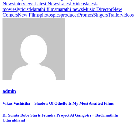
News
interviews
Latest News
Latest Videos
latest-
movies
lyricist
Marathi-films
marathi-news
Music Director
New
Comers
New Films
photos
pics
producer
Promos
Singers
Trailor
videos
admin
Post
Vikas Vashistha – Shadow Of Othello Is My Most Awaited Films
navigation
Dr Sunita Dube Starts Fitindia Project At Gangotri – Badrinath In
Uttarakhand