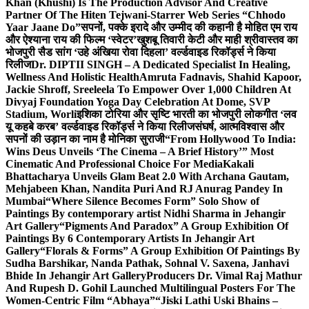
Khan (Khushi) Is The Production Advisor And Creative
Partner Of The Hiten Tejwani-Starrer Web Series “Chhodo
Yaar Jaane Do”
सपनों, पक्के इरादे और उम्मीद की कहानी है मोहित एम राय
और ऐश्याना राय की फिल्म ‘स्वेटर’
खुशबू तिवारी केटी और माही श्रीवास्तव का
भोजपुरी सैड सांग ‘उहे अंखिया रोवा दिहला’ वर्ल्डवाइड रिकॉर्ड्स ने किया
रिलीज
Dr. DIPTII SINGH – A Dedicated Specialist In Healing,
Wellness And Holistic Health
Amruta Fadnavis, Shahid Kapoor,
Jackie Shroff, Sreeleela To Empower Over 1,000 Children At
Divyaj Foundation Yoga Day Celebration At Dome, SVP
Stadium, Worli
इशिका टोरिया और सृष्टि भारती का भोजपुरी लोकगीत ‘लव
यू कहबे करब’ वर्ल्डवाइड रिकॉर्ड्स ने किया रिलीज
संघर्ष, आत्मविश्वास और
सपनों की उड़ान का नाम है मोनिका सुराजी
“From Hollywood To India:
Wins Deus Unveils ‘The Cinema – A Brief History’” Most
Cinematic And Professional Choice For Media
Kakali
Bhattacharya Unveils Glam Beat 2.0 With Archana Gautam,
Mehjabeen Khan, Nandita Puri And RJ Anurag Pandey In
Mumbai
“Where Silence Becomes Form” Solo Show of
Paintings By contemporary artist Nidhi Sharma in Jehangir
Art Gallery
“Pigments And Paradox” A Group Exhibition Of
Paintings By 6 Contemporary Artists In Jehangir Art
Gallery
“Florals & Forms” A Group Exhibition Of Paintings By
Sudha Barshikar, Nanda Pathak, Sohnal V. Saxena, Janhavi
Bhide In Jehangir Art Gallery
Producers Dr. Vimal Raj Mathur
And Rupesh D. Gohil Launched Multilingual Posters For The
Women-Centric Film “Abhaya”
“Jiski Lathi Uski Bhains –