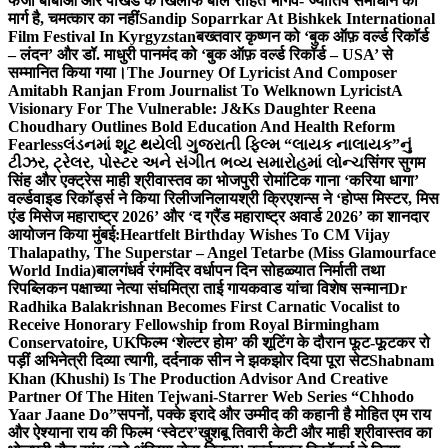
फर्जी बाबाओं और पाखंड के खिलाफ बोले रोहित भार्गव- ज्योतिष समाधान का
मार्ग है, चमत्कार का नहीं
Sandip Soparrkar At Bishkek International
Film Festival In Kyrgyzstan
बख्तवार कृष्णन को ‘बुक ऑफ़ वर्ल्ड रिकॉर्ड
– लंदन’ और डॉ. माधुरी पानमंद को ‘बुक ऑफ़ वर्ल्ड रिकॉर्ड – USA’ से
सम्मानित किया गया।
The Journey Of Lyricist And Composer
Amitabh Ranjan From Journalist To Welknown Lyricist
A
Visionary For The Vulnerable: J&Ks Daughter Reena
Choudhary Outlines Bold Education And Health Reform
Fearless
લંડનમાં શૂટ થયેલી ગુજરાતી ફિલ્મ “લાયક નાલાયક”નું
ટીઝર, ટ્રેલર, પોસ્ટર અને સંગીત ભવ્ય સમારોહમાં લોન્ચ
सिंगर सुगम
सिंह और एक्ट्रेस माही श्रीवास्तव का भोजपुरी रोमांटिक गाना ‘करिया धागा’
वर्ल्डवाइड रिकॉर्ड्स ने किया रिलीज
निलायश्री क्रिएशन्स ने ‘होप्स मिस्टर, मिस
एंड मिसेज महाराष्ट्र 2026’ और ‘द ग्रैंड महाराष्ट्र अवार्ड 2026’ का शानदार
आयोजन किया मुंबई:
Heartfelt Birthday Wishes To CM Vijay
Thalapathy, The Superstar – Angel Tetarbe (Miss Glamourface
World India)
बालगंधर्व रंगमंदिर वर्धापन दिन सोहळ्यात निर्माती तथा
रिपब्लिकन पक्षाच्या नेत्या संघमित्रा ताई गायकवाड यांचा विशेष सन्मान
Dr
Radhika Balakrishnan Becomes First Carnatic Vocalist to
Receive Honorary Fellowship from Royal Birmingham
Conservatoire, UK
फिल्म ‘शेल्टर होम’ की शूटिंग के दौरान फूट-फूटकर रो
पड़ीं अभिनेत्री दिव्या त्यागी, दर्दनाक सीन ने झकझोर दिया पूरा सेट
Shabnam
Khan (Khushi) Is The Production Advisor And Creative
Partner Of The Hiten Tejwani-Starrer Web Series “Chhodo
Yaar Jaane Do”
सपनों, पक्के इरादे और उम्मीद की कहानी है मोहित एम राय
और ऐश्याना राय की फिल्म ‘स्वेटर’
खुशबू तिवारी केटी और माही श्रीवास्तव का