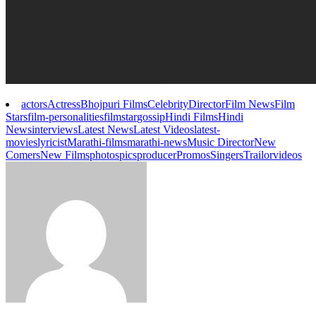
actors
Actress
Bhojpuri Films
Celebrity
Director
Film News
Film
Stars
film-personalities
filmstar
gossip
Hindi Films
Hindi
News
interviews
Latest News
Latest Videos
latest-
movies
lyricist
Marathi-films
marathi-news
Music Director
New
Comers
New Films
photos
pics
producer
Promos
Singers
Trailor
videos