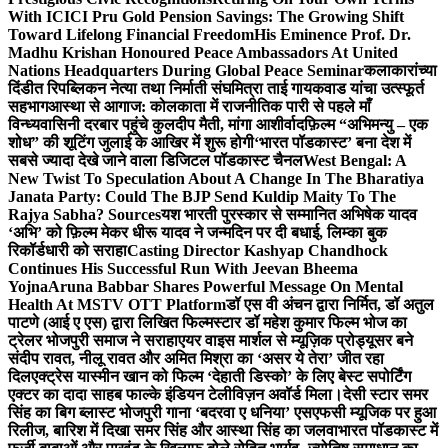
With ICICI Pru Gold Pension Savings: The Growing Shift
Toward Lifelong Financial Freedom
His Eminence Prof. Dr.
Madhu Krishan Honoured Peace Ambassadors At United
Nations Headquarters During Global Peace Seminar
कलाकारांच्या
दिंडीत रिपब्लिकन नेत्या तथा निर्माती संघमित्रा ताई गायकवाड यांचा उत्स्फूर्त
सहभाग
आस्था से आगाज: कोलकाता में राजनीतिक पारी से पहले माँ
विन्ध्यवासिनी दरबार पहुंचे कुलदीप मैती, मांगा आशीर्वाद
फ़िल्म “अभिमन्यु – एक
शोध” की शूटिंग जुलाई के आखिर में शुरू होगी
‘भारत पॉडकास्ट’ बना देश में
सबसे ज्यादा देखे जाने वाला डिजिटल पॉडकास्ट चैनल
West Bengal: A
New Twist To Speculation About A Change In The Bharatiya
Janata Party: Could The BJP Send Kuldip Maity To The
Rajya Sabha? Sources
यश भारती पुरस्कार से सम्मानित अभिषेक यादव
‘अभि’ को फ़िल्म मेकर धीरू यादव ने जन्मदिन पर दी बधाई, लिम्का बुक
रिकॉर्डधारी को सराहा
Casting Director Kashyap Chandhock
Continues His Successful Run With Jeevan Bheema
Yojna
Aruna Babbar Shares Powerful Message On Mental
Health At MSTV OTT Platform
डॉ एस वी अंचन द्वारा निर्मित, डॉ अतुल
पाटणे (आई ए एस) द्वारा लिखित फिल्मस्टार डॉ महेश कुमार फिल्म भोज का
ट्रेलर भोजपुरी समाज ने सराहा
एयर वाइस मार्शल से म्यूज़िक प्रोड्यूसर बने
संदीप रावत, नीलू रावत और अमित मिश्रा का ‘असर ये तेरा’ जीत रहा
दिल
एक्ट्रेस यास्मीन खान को फिल्म ‘देहाती डिस्को’ के लिए बेस्ट सपोर्टिंग
एक्टर का दादा साहब फाल्के इंडियन टेलीविज़न अवॉर्ड मिला।
देसी स्टार समर
सिंह का बिग ब्लास्ट भोजपुरी गाना ‘बदरवा ए धनिया’ एसएफसी म्यूजिक पर हुआ
रिलीज, बारिश में दिखा समर सिंह और आस्था सिंह का जलवा
भारत पॉडकास्ट में