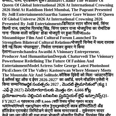
कंप्लीट, पोस्ट प्रोडक्शन शुरू
Vaishnavi Chalke The Winner Of
Queen Of Global International 2026 At International Crowning
2026 Held At Raddison Hotel Mumbai, The Pageant Presented
By Joill Entertainments
Saartha Sameer Gore Winner Of Queen
Of Global Universe 2026 At International Crowning 2026
Presented By Joill Entertainments
डिजिटल स्टार सौरभ शर्मा, सिंगर
शिल्पी राज, एक्ट्रेस प्रियांशु सिंह, सिंगर एक्टर राजा भोजपुरिया का रोमांटिक
गाना ‘सिल्क वाली सड़िया’ होडा भोजपुरी पर हुआ रिलीज
Indo
Mozambique Film And Cultural Forum Launched To
Strengthen Bilateral Cultural Relations
भोजपुरी सिनेमा में जल्द दस्तक
देगी नई फिल्म ‘मंगलसूत्र’, निर्माता रत्नाकर कुमार ने किया
ऐलान
Sureshchandra Awasthi A Visionary Entrepreneur,
Producer And Humanitarian
Deepak Chaturvedi The Visionary
Powerhouse Redefining The Future Of Fashion And
Entertainment
Model Actress Sofee George Latest Photoshoot
Pics
Echoes Of The Valley: Kastoorwan Where Memory Meets
The Mountain Air And Solitude.
कौशिक द्विवेदी को मिला ‘आउटस्टैंडिंग
ई-कॉमर्स शूट ऑफ द ईयर 2026-2027’ का अवॉर्ड, सपने मॉडलिंग एजेंसी ने
किया सम्मानित
ఆర్థిక సంవత్సరం 2027 , మొదటి త్రైమాసికంలో (క్యు 1
-ఎఫ్ వై 2027) వినియోగదారులకు మొత్తం రూ. 4,666 కోట్ల
ప్రయోజనాలను చెల్లించిన ఐసిఐసిఐ ప్రుడెన్షియల్ లైఫ్ ఇన్సూరెన్స్
Q1-
FY2027-এ গ্রাহকদের মোট ৪,৬৬৬ কোটি টাকার সুবিধা প্রদান করেছে
আইসিআইসিআই প্রুডেন্সিয়াল লাইফ ইন্স্যুরেন্স
कंट्री क्लब हॉस्पिटॅलिटी अँड
हॉलिडेज प्रायव्हेट लिमिटेडने कंट्री क्लब मास्टरकार्ड – तुर्कस्तान सादर
केले.
जुग-जुग जीने की दुआ वाला भोजपुरी लोकगीत रिलीज, प्रियंका सिंह और