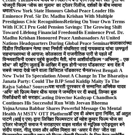
भोजपुरी फिल्म ‘जोरू का गुलाम’ का ट्रेलर रिलीज, दर्शकों के बीच मचाया
धमाल
New York State Honours Global Peace Leader His
Eminence Prof. Sir Dr. Madhu Krishan With Multiple
Prestigious Civic Recognitions
Retiring On Your Own Terms
With ICICI Pru Gold Pension Savings: The Growing Shift
Toward Lifelong Financial Freedom
His Eminence Prof. Dr.
Madhu Krishan Honoured Peace Ambassadors At United
Nations Headquarters During Global Peace Seminar
कलाकारांच्या
दिंडीत रिपब्लिकन नेत्या तथा निर्माती संघमित्रा ताई गायकवाड यांचा उत्स्फूर्त
सहभाग
आस्था से आगाज: कोलकाता में राजनीतिक पारी से पहले माँ
विन्ध्यवासिनी दरबार पहुंचे कुलदीप मैती, मांगा आशीर्वाद
फ़िल्म “अभिमन्यु – एक
शोध” की शूटिंग जुलाई के आखिर में शुरू होगी
‘भारत पॉडकास्ट’ बना देश में
सबसे ज्यादा देखे जाने वाला डिजिटल पॉडकास्ट चैनल
West Bengal: A
New Twist To Speculation About A Change In The Bharatiya
Janata Party: Could The BJP Send Kuldip Maity To The
Rajya Sabha? Sources
यश भारती पुरस्कार से सम्मानित अभिषेक यादव
‘अभि’ को फ़िल्म मेकर धीरू यादव ने जन्मदिन पर दी बधाई, लिम्का बुक
रिकॉर्डधारी को सराहा
Casting Director Kashyap Chandhock
Continues His Successful Run With Jeevan Bheema
Yojna
Aruna Babbar Shares Powerful Message On Mental
Health At MSTV OTT Platform
डॉ एस वी अंचन द्वारा निर्मित, डॉ अतुल
पाटणे (आई ए एस) द्वारा लिखित फिल्मस्टार डॉ महेश कुमार फिल्म भोज का
ट्रेलर भोजपुरी समाज ने सराहा
एयर वाइस मार्शल से म्यूज़िक प्रोड्यूसर बने
संदीप रावत, नीलू रावत और अमित मिश्रा का ‘असर ये तेरा’ जीत रहा