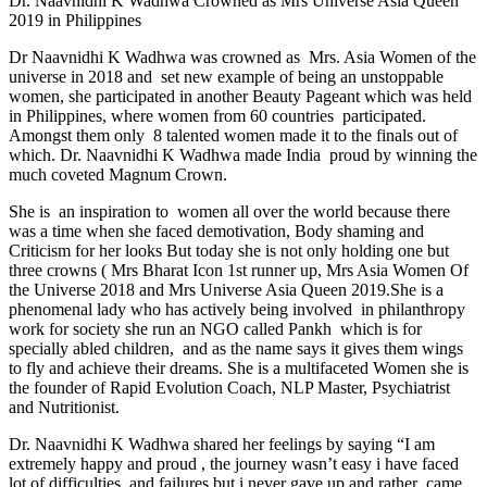
Dr. Naavnidhi K Wadhwa Crowned as Mrs Universe Asia Queen
2019 in Philippines
Dr Naavnidhi K Wadhwa was crowned as Mrs. Asia Women of the
universe in 2018 and set new example of being an unstoppable
women, she participated in another Beauty Pageant which was held
in Philippines, where women from 60 countries participated.
Amongst them only 8 talented women made it to the finals out of
which. Dr. Naavnidhi K Wadhwa made India proud by winning the
much coveted Magnum Crown.
She is an inspiration to women all over the world because there
was a time when she faced demotivation, Body shaming and
Criticism for her looks But today she is not only holding one but
three crowns ( Mrs Bharat Icon 1st runner up, Mrs Asia Women Of
the Universe 2018 and Mrs Universe Asia Queen 2019.She is a
phenomenal lady who has actively being involved in philanthropy
work for society she run an NGO called Pankh which is for
specially abled children, and as the name says it gives them wings
to fly and achieve their dreams. She is a multifaceted Women she is
the founder of Rapid Evolution Coach, NLP Master, Psychiatrist
and Nutritionist.
Dr. Naavnidhi K Wadhwa shared her feelings by saying “I am
extremely happy and proud , the journey wasn’t easy i have faced
lot of difficulties and failures but i never gave up and rather came