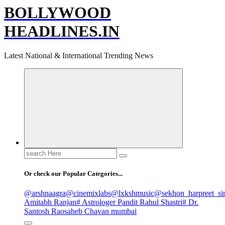
BOLLYWOOD
HEADLINES.IN
Latest National & International Trending News
Search
for:
Or check our Popular Categories...
@arshnaagra
@cinemixlabs
@lxkshmusic
@sekhon_harpreet_si
Amitabh Ranjan
# Astrologer Pandit Rahul Shastri
# Dr.
Santosh Raosaheb Chavan mumbai