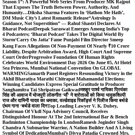
Season 1”: A Powerful Web Series From Producer MK Rajput
That Exposes The Truth Between Power, Authority, And
Humanity…
Diksha Sharma Features In ‘Hathon Me Hath’,
DM Music City’s Latest Romantic Release
“Astrology Is
Guidance, Not Superstition” — Rahul Shastri Declares At
Bharat Podcast
Deepak Saraswat Emerges Among India’s Top
4 Podcasters; ‘Bharat Podcast’ Takes The Digital World By
Storm
‘Carry On Jatta’ Fame Punjabi Film Director Smeep
Kang Faces Allegations Of Non-Payment Of Nearly ₹10 Crore
Liability, Despite Arbitration Award, High Court And Supreme
Court Order
Progressive Foundation Of Human Rights
Celebrates World Environment Day 2026 On June 05, At Hotel
Sea Princess, Mumbai National Convention On GLOBAL
WARMING
Samarth Panel Registers Resounding Victory in the
Akhil Bharatiya Marathi Chitrapat Mahamandal Elections;
Winning Candidates Express Special Gratitude to Producer
Sanghamitra Tai Shripatrao Gaikwad
मशहूर पार्श्व गायिका प्रियंका
सिंह की आवाज में भोजपुरी लोकगीत ‘माँ’ ने श्रोताओं को किया भावुक
शिल्पी
राज और दामिनी यादव का धमाका, वर्ल्डवाइड रिकॉर्ड्स ने रिलीज किया बर्थडे
एंथम गाना ‘बर्थडे वाला दिन
Top Leading Lawyer V. K. Dubey,
Chairman Of Vkdl Npa Advisory Council, Receives
Distinguished Honour At The 2nd International Bar & Bench
Badminton Championship In London
Ramesh Joginder Singh
Chandra A Submarine Warrior, A Nation Builder And A Living
Symbol Of Dedication
Mumbai’s Divya Patadia Crowned Mrs.