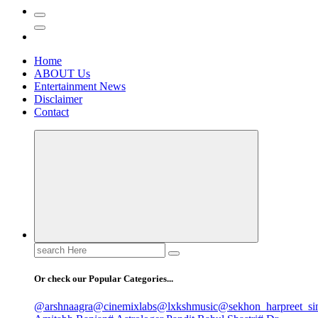
Home
ABOUT Us
Entertainment News
Disclaimer
Contact
Search
for:
Or check our Popular Categories...
@arshnaagra
@cinemixlabs
@lxkshmusic
@sekhon_harpreet_si