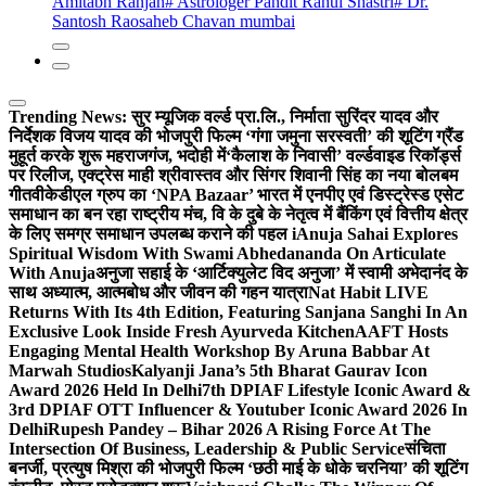
Amitabh Ranjan
# Astrologer Pandit Rahul Shastri
# Dr.
Santosh Raosaheb Chavan mumbai
Trending News:
सुर म्यूजिक वर्ल्ड प्रा.लि., निर्माता सुरिंदर यादव और
निर्देशक विजय यादव की भोजपुरी फिल्म ‘गंगा जमुना सरस्वती’ की शूटिंग ग्रैंड
मुहूर्त करके शुरू महराजगंज, भदोही में
‘कैलाश के निवासी’ वर्ल्डवाइड रिकॉर्ड्स
पर रिलीज, एक्ट्रेस माही श्रीवास्तव और सिंगर शिवानी सिंह का नया बोलबम
गीत
वीकेडीएल ग्रुप का ‘NPA Bazaar’ भारत में एनपीए एवं डिस्ट्रेस्ड एसेट
समाधान का बन रहा राष्ट्रीय मंच, वि के दुबे के नेतृत्व में बैंकिंग एवं वित्तीय क्षेत्र
के लिए समग्र समाधान उपलब्ध कराने की पहल i
Anuja Sahai Explores
Spiritual Wisdom With Swami Abhedananda On Articulate
With Anuja
अनुजा सहाई के ‘आर्टिक्युलेट विद अनुजा’ में स्वामी अभेदानंद के
साथ अध्यात्म, आत्मबोध और जीवन की गहन यात्रा
Nat Habit LIVE
Returns With Its 4th Edition, Featuring Sanjana Sanghi In An
Exclusive Look Inside Fresh Ayurveda Kitchen
AAFT Hosts
Engaging Mental Health Workshop By Aruna Babbar At
Marwah Studios
Kalyanji Jana’s 5th Bharat Gaurav Icon
Award 2026 Held In Delhi
7th DPIAF Lifestyle Iconic Award &
3rd DPIAF OTT Influencer & Youtuber Iconic Award 2026 In
Delhi
Rupesh Pandey – Bihar 2026 A Rising Force At The
Intersection Of Business, Leadership & Public Service
संचिता
बनर्जी, प्रत्युष मिश्रा की भोजपुरी फिल्म ‘छठी माई के धोके चरनिया’ की शूटिंग