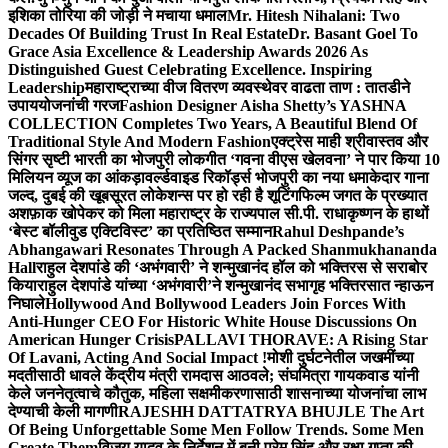
इशिका तोरिया की जोड़ी ने मचाया धमाल
Mr. Hitesh Nihalani: Two
Decades Of Building Trust In Real Estate
Dr. Basant Goel To
Grace Asia Excellence & Leadership Awards 2026 As
Distinguished Guest Celebrating Excellence. Inspiring
Leadership
महाराष्ट्राच्या वीज वितरण व्यवस्थेवर वाढता ताण : तातडीने
उपाययोजनांची गरज
Fashion Designer Aisha Shetty’s YASHNA
COLLECTION Completes Two Years, A Beautiful Blend Of
Traditional Style And Modern Fashion
एक्ट्रेस माही श्रीवास्तव और
सिंगर सृष्टी भारती का भोजपुरी लोकगीत ‘गवना वीएस खेलवना’ ने पार किया 10
मिलियन व्यूज का आंकड़ा
वर्ल्डवाइड रिकॉर्ड्स भोजपुरी का नया धमाकेदार गाना
जल्द, दुबई की खूबसूरत लोकेशन्स पर हो रही है शूटिंग
फिल्म जगत के प्रख्यात
अशफ़ाक खोपेकर को मिला महाराष्ट्र के राज्यपाल सी.पी. राधाकृष्णन के हाथों
‘बेस्ट बॉलीवुड एक्टिविस्ट’ का प्रतिष्ठित सम्मान
Rahul Deshpande’s
Abhangawari Resonates Through A Packed Shanmukhananda
Hall
राहुल देशपांडे की ‘अभंगवारी’ ने शन्मुखानंद हॉल को भक्तिरस से सराबोर
किया
राहुल देशपांडे यांच्या ‘अभंगवारी’ने शन्मुखानंद सभागृह भक्तिरसात न्हाऊन
निघाले
Hollywood And Bollywood Leaders Join Forces With
Anti-Hunger CEO For Historic White House Discussions On
American Hunger Crisis
PALLAVI THORAVE: A Rising Star
Of Lavani, Acting And Social Impact !
मोशी दुर्घटनेतील जखमींच्या
मदतीसाठी धावले केंद्रीय मंत्री रामदास आठवले; संघमित्रा गायकवाड यांनी
केले जननेतृत्वाचे कौतुक, महिला सक्षमीकरणासाठी शासनाच्या योजनांचा लाभ
देण्याची केली मागणी
RAJESHH DATTATRYA BHUJLE The Art
Of Being Unforgettable Some Men Follow Trends. Some Men
Create Them
विजय यादव के निर्देशन में बनी प्रेम सिंह और रक्षा गुप्ता की