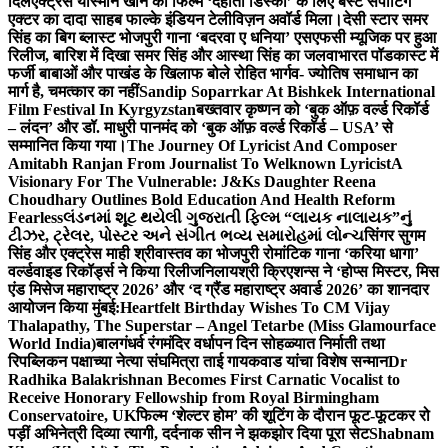
दिल
एक्ट्रेस यास्मीन खान को फिल्म ‘देहाती डिस्को’ के लिए बेस्ट सपोर्टिंग
एक्टर का दादा साहब फाल्के इंडियन टेलीविज़न अवॉर्ड मिला।
देसी स्टार समर
सिंह का बिग ब्लास्ट भोजपुरी गाना ‘बदरवा ए धनिया’ एसएफसी म्यूजिक पर हुआ
रिलीज, बारिश में दिखा समर सिंह और आस्था सिंह का जलवा
भारत पॉडकास्ट में
फर्जी बाबाओं और पाखंड के खिलाफ बोले रोहित भार्गव- ज्योतिष समाधान का
मार्ग है, चमत्कार का नहीं
Sandip Soparrkar At Bishkek International
Film Festival In Kyrgyzstan
बख्तवार कृष्णन को ‘बुक ऑफ़ वर्ल्ड रिकॉर्ड
– लंदन’ और डॉ. माधुरी पानमंद को ‘बुक ऑफ़ वर्ल्ड रिकॉर्ड – USA’ से
सम्मानित किया गया।
The Journey Of Lyricist And Composer
Amitabh Ranjan From Journalist To Welknown Lyricist
A
Visionary For The Vulnerable: J&Ks Daughter Reena
Choudhary Outlines Bold Education And Health Reform
Fearless
લંડનમાં શૂટ થયેલી ગુજરાતી ફિલ્મ “લાયક નાલાયક”નું
ટીઝર, ટ્રેલર, પોસ્ટર અને સંગીત ભવ્ય સમારોહમાં લોન્ચ
सिंगर सुगम
सिंह और एक्ट्रेस माही श्रीवास्तव का भोजपुरी रोमांटिक गाना ‘करिया धागा’
वर्ल्डवाइड रिकॉर्ड्स ने किया रिलीज
निलायश्री क्रिएशन्स ने ‘होप्स मिस्टर, मिस
एंड मिसेज महाराष्ट्र 2026’ और ‘द ग्रैंड महाराष्ट्र अवार्ड 2026’ का शानदार
आयोजन किया मुंबई:
Heartfelt Birthday Wishes To CM Vijay
Thalapathy, The Superstar – Angel Tetarbe (Miss Glamourface
World India)
बालगंधर्व रंगमंदिर वर्धापन दिन सोहळ्यात निर्माती तथा
रिपब्लिकन पक्षाच्या नेत्या संघमित्रा ताई गायकवाड यांचा विशेष सन्मान
Dr
Radhika Balakrishnan Becomes First Carnatic Vocalist to
Receive Honorary Fellowship from Royal Birmingham
Conservatoire, UK
फिल्म ‘शेल्टर होम’ की शूटिंग के दौरान फूट-फूटकर रो
पड़ीं अभिनेत्री दिव्या त्यागी, दर्दनाक सीन ने झकझोर दिया पूरा सेट
Shabnam