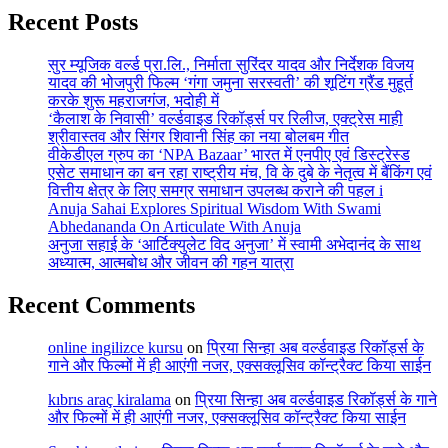
Recent Posts
सुर म्यूजिक वर्ल्ड प्रा.लि., निर्माता सुरिंदर यादव और निर्देशक विजय
यादव की भोजपुरी फिल्म ‘गंगा जमुना सरस्वती’ की शूटिंग ग्रैंड मुहूर्त
करके शुरू महराजगंज, भदोही में
‘कैलाश के निवासी’ वर्ल्डवाइड रिकॉर्ड्स पर रिलीज, एक्ट्रेस माही
श्रीवास्तव और सिंगर शिवानी सिंह का नया बोलबम गीत
वीकेडीएल ग्रुप का ‘NPA Bazaar’ भारत में एनपीए एवं डिस्ट्रेस्ड
एसेट समाधान का बन रहा राष्ट्रीय मंच, वि के दुबे के नेतृत्व में बैंकिंग एवं
वित्तीय क्षेत्र के लिए समग्र समाधान उपलब्ध कराने की पहल i
Anuja Sahai Explores Spiritual Wisdom With Swami
Abhedananda On Articulate With Anuja
अनुजा सहाई के ‘आर्टिक्युलेट विद अनुजा’ में स्वामी अभेदानंद के साथ
अध्यात्म, आत्मबोध और जीवन की गहन यात्रा
Recent Comments
online ingilizce kursu
on
प्रिया सिन्हा अब वर्ल्डवाइड रिकॉर्ड्स के
गाने और फिल्मों में ही आएंगी नजर, एक्सक्लूसिव कॉन्ट्रैक्ट किया साईन
kıbrıs araç kiralama
on
प्रिया सिन्हा अब वर्ल्डवाइड रिकॉर्ड्स के गाने
और फिल्मों में ही आएंगी नजर, एक्सक्लूसिव कॉन्ट्रैक्ट किया साईन