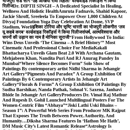
भोजपुरी सैड सांग ‘उहे अंखिया रोवा दिहला’ वर्ल्डवाइड रिकॉर्ड्स ने किया
रिलीज
Dr. DIPTII SINGH – A Dedicated Specialist In Healing,
Wellness And Holistic Health
Amruta Fadnavis, Shahid Kapoor,
Jackie Shroff, Sreeleela To Empower Over 1,000 Children At
Divyaj Foundation Yoga Day Celebration At Dome, SVP
Stadium, Worli
इशिका टोरिया और सृष्टि भारती का भोजपुरी लोकगीत ‘लव
यू कहबे करब’ वर्ल्डवाइड रिकॉर्ड्स ने किया रिलीज
संघर्ष, आत्मविश्वास और
सपनों की उड़ान का नाम है मोनिका सुराजी
“From Hollywood To India:
Wins Deus Unveils ‘The Cinema – A Brief History’” Most
Cinematic And Professional Choice For Media
Kakali
Bhattacharya Unveils Glam Beat 2.0 With Archana Gautam,
Mehjabeen Khan, Nandita Puri And RJ Anurag Pandey In
Mumbai
“Where Silence Becomes Form” Solo Show of
Paintings By contemporary artist Nidhi Sharma in Jehangir
Art Gallery
“Pigments And Paradox” A Group Exhibition Of
Paintings By 6 Contemporary Artists In Jehangir Art
Gallery
“Florals & Forms” A Group Exhibition Of Paintings By
Sudha Barshikar, Nanda Pathak, Sohnal V. Saxena, Janhavi
Bhide In Jehangir Art Gallery
Producers Dr. Vimal Raj Mathur
And Rupesh D. Gohil Launched Multilingual Posters For The
Women-Centric Film “Abhaya”
“Jiski Lathi Uski Bhains –
Season 1”: A Powerful Web Series From Producer MK Rajput
That Exposes The Truth Between Power, Authority, And
Humanity…
Diksha Sharma Features In ‘Hathon Me Hath’,
DM Music City’s Latest Romantic Release
“Astrology Is