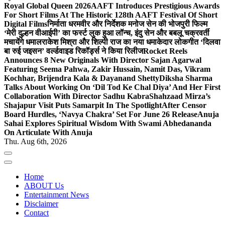
Royal Global Queen 2026
AAFT Introduces Prestigious Awards
For Short Films At The Historic 128th AAFT Festival Of Short
Digital Films
निर्माता धरमवीर और निर्देशक मनोज सेन की भोजपुरी फिल्म
‘मेरी दुल्हन वीआईपी’ का फर्स्ट लुक हुआ लॉन्च, इंदु सेन और बबलू चक्रवर्ती
मचायेंगे धमाल
राकेश मिश्रा और शिल्पी राज का नया धमाकेदार लोकगीत ‘दिलवा
बा रुई जइसन’ वर्ल्डवाइड रिकॉर्ड्स ने किया रिलीज
Rocket Reels
Announces 8 New Originals With Director Sajan Agarwal
Featuring Seema Pahwa, Zakir Hussain, Namit Das, Vikram
Kochhar, Brijendra Kala & Dayanand Shetty
Diksha Sharma
Talks About Working On ‘Dil Tod Ke Chal Diya’ And Her First
Collaboration With Director Sadhu Kabra
Shahzaad Mirza’s
Shajapur Visit Puts Samarpit In The Spotlight
After Censor
Board Hurdles, ‘Navya Chakra’ Set For June 26 Release
Anuja
Sahai Explores Spiritual Wisdom With Swami Abhedananda
On Articulate With Anuja
Thu. Aug 6th, 2026
Home
ABOUT Us
Entertainment News
Disclaimer
Contact