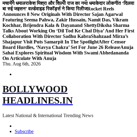
मचायेंगे धमाल
राकेश मिश्रा और शिल्पी राज का नया धमाकेदार लोकगीत ‘दिलवा
बा रुई जइसन’ वर्ल्डवाइड रिकॉर्ड्स ने किया रिलीज
Rocket Reels
Announces 8 New Originals With Director Sajan Agarwal
Featuring Seema Pahwa, Zakir Hussain, Namit Das, Vikram
Kochhar, Brijendra Kala & Dayanand Shetty
Diksha Sharma
Talks About Working On ‘Dil Tod Ke Chal Diya’ And Her First
Collaboration With Director Sadhu Kabra
Shahzaad Mirza’s
Shajapur Visit Puts Samarpit In The Spotlight
After Censor
Board Hurdles, ‘Navya Chakra’ Set For June 26 Release
Anuja
Sahai Explores Spiritual Wisdom With Swami Abhedananda
On Articulate With Anuja
Thu. Aug 6th, 2026
BOLLYWOOD
HEADLINES.IN
Latest National & International Trending News
Subscribe