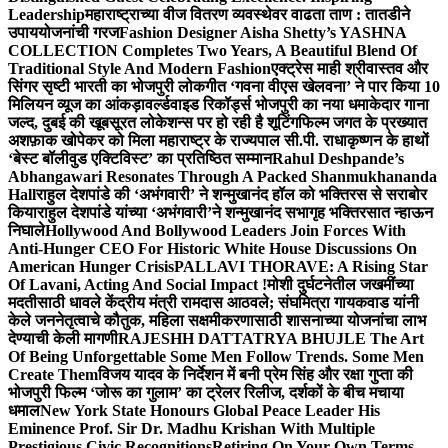
Leadership
महाराष्ट्राच्या वीज वितरण व्यवस्थेवर वाढता ताण : तातडीने
उपाययोजनांची गरज
Fashion Designer Aisha Shetty’s YASHNA
COLLECTION Completes Two Years, A Beautiful Blend Of
Traditional Style And Modern Fashion
एक्ट्रेस माही श्रीवास्तव और
सिंगर सृष्टी भारती का भोजपुरी लोकगीत ‘गवना वीएस खेलवना’ ने पार किया 10
मिलियन व्यूज का आंकड़ा
वर्ल्डवाइड रिकॉर्ड्स भोजपुरी का नया धमाकेदार गाना
जल्द, दुबई की खूबसूरत लोकेशन्स पर हो रही है शूटिंग
फिल्म जगत के प्रख्यात
अशफ़ाक खोपेकर को मिला महाराष्ट्र के राज्यपाल सी.पी. राधाकृष्णन के हाथों
‘बेस्ट बॉलीवुड एक्टिविस्ट’ का प्रतिष्ठित सम्मान
Rahul Deshpande’s
Abhangawari Resonates Through A Packed Shanmukhananda
Hall
राहुल देशपांडे की ‘अभंगवारी’ ने शन्मुखानंद हॉल को भक्तिरस से सराबोर
किया
राहुल देशपांडे यांच्या ‘अभंगवारी’ने शन्मुखानंद सभागृह भक्तिरसात न्हाऊन
निघाले
Hollywood And Bollywood Leaders Join Forces With
Anti-Hunger CEO For Historic White House Discussions On
American Hunger Crisis
PALLAVI THORAVE: A Rising Star
Of Lavani, Acting And Social Impact !
मोशी दुर्घटनेतील जखमींच्या
मदतीसाठी धावले केंद्रीय मंत्री रामदास आठवले; संघमित्रा गायकवाड यांनी
केले जननेतृत्वाचे कौतुक, महिला सक्षमीकरणासाठी शासनाच्या योजनांचा लाभ
देण्याची केली मागणी
RAJESHH DATTATRYA BHUJLE The Art
Of Being Unforgettable Some Men Follow Trends. Some Men
Create Them
विजय यादव के निर्देशन में बनी प्रेम सिंह और रक्षा गुप्ता की
भोजपुरी फिल्म ‘जोरू का गुलाम’ का ट्रेलर रिलीज, दर्शकों के बीच मचाया
धमाल
New York State Honours Global Peace Leader His
Eminence Prof. Sir Dr. Madhu Krishan With Multiple
Prestigious Civic Recognitions
Retiring On Your Own Terms