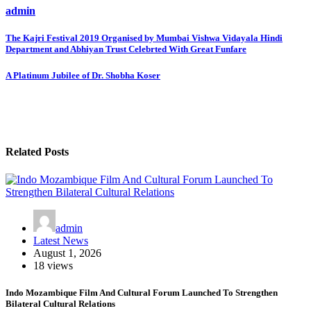
admin
Post
The Kajri Festival 2019 Organised by Mumbai Vishwa Vidayala Hindi
Department and Abhiyan Trust Celebrted With Great Funfare
navigation
A Platinum Jubilee of Dr. Shobha Koser
Related Posts
admin
Latest News
August 1, 2026
18 views
Indo Mozambique Film And Cultural Forum Launched To Strengthen
Bilateral Cultural Relations