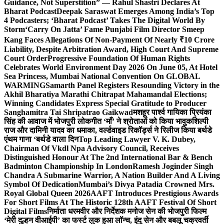
Guidance, Not Superstition” — Rahul Shastri Declares At
Bharat Podcast
Deepak Saraswat Emerges Among India’s Top
4 Podcasters; ‘Bharat Podcast’ Takes The Digital World By
Storm
‘Carry On Jatta’ Fame Punjabi Film Director Smeep
Kang Faces Allegations Of Non-Payment Of Nearly ₹10 Crore
Liability, Despite Arbitration Award, High Court And Supreme
Court Order
Progressive Foundation Of Human Rights
Celebrates World Environment Day 2026 On June 05, At Hotel
Sea Princess, Mumbai National Convention On GLOBAL
WARMING
Samarth Panel Registers Resounding Victory in the
Akhil Bharatiya Marathi Chitrapat Mahamandal Elections;
Winning Candidates Express Special Gratitude to Producer
Sanghamitra Tai Shripatrao Gaikwad
मशहूर पार्श्व गायिका प्रियंका
सिंह की आवाज में भोजपुरी लोकगीत ‘माँ’ ने श्रोताओं को किया भावुक
शिल्पी
राज और दामिनी यादव का धमाका, वर्ल्डवाइड रिकॉर्ड्स ने रिलीज किया बर्थडे
एंथम गाना ‘बर्थडे वाला दिन
Top Leading Lawyer V. K. Dubey,
Chairman Of Vkdl Npa Advisory Council, Receives
Distinguished Honour At The 2nd International Bar & Bench
Badminton Championship In London
Ramesh Joginder Singh
Chandra A Submarine Warrior, A Nation Builder And A Living
Symbol Of Dedication
Mumbai’s Divya Patadia Crowned Mrs.
Royal Global Queen 2026
AAFT Introduces Prestigious Awards
For Short Films At The Historic 128th AAFT Festival Of Short
Digital Films
निर्माता धरमवीर और निर्देशक मनोज सेन की भोजपुरी फिल्म
‘मेरी दुल्हन वीआईपी’ का फर्स्ट लुक हुआ लॉन्च, इंदु सेन और बबलू चक्रवर्ती