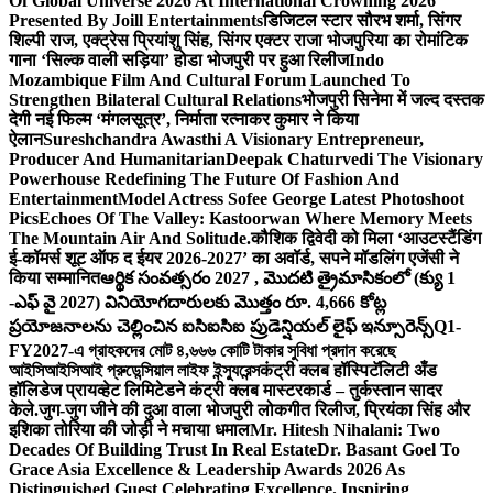
Of Global Universe 2026 At International Crowning 2026
Presented By Joill Entertainments
डिजिटल स्टार सौरभ शर्मा, सिंगर
शिल्पी राज, एक्ट्रेस प्रियांशु सिंह, सिंगर एक्टर राजा भोजपुरिया का रोमांटिक
गाना ‘सिल्क वाली सड़िया’ होडा भोजपुरी पर हुआ रिलीज
Indo
Mozambique Film And Cultural Forum Launched To
Strengthen Bilateral Cultural Relations
भोजपुरी सिनेमा में जल्द दस्तक
देगी नई फिल्म ‘मंगलसूत्र’, निर्माता रत्नाकर कुमार ने किया
ऐलान
Sureshchandra Awasthi A Visionary Entrepreneur,
Producer And Humanitarian
Deepak Chaturvedi The Visionary
Powerhouse Redefining The Future Of Fashion And
Entertainment
Model Actress Sofee George Latest Photoshoot
Pics
Echoes Of The Valley: Kastoorwan Where Memory Meets
The Mountain Air And Solitude.
कौशिक द्विवेदी को मिला ‘आउटस्टैंडिंग
ई-कॉमर्स शूट ऑफ द ईयर 2026-2027’ का अवॉर्ड, सपने मॉडलिंग एजेंसी ने
किया सम्मानित
ఆర్థిక సంవత్సరం 2027 , మొదటి త్రైమాసికంలో (క్యు 1
-ఎఫ్ వై 2027) వినియోగదారులకు మొత్తం రూ. 4,666 కోట్ల
ప్రయోజనాలను చెల్లించిన ఐసిఐసిఐ ప్రుడెన్షియల్ లైఫ్ ఇన్సూరెన్స్
Q1-
FY2027-এ গ্রাহকদের মোট ৪,৬৬৬ কোটি টাকার সুবিধা প্রদান করেছে
আইসিআইসিআই প্রুডেন্সিয়াল লাইফ ইন্স্যুরেন্স
कंट्री क्लब हॉस्पिटॅलिटी अँड
हॉलिडेज प्रायव्हेट लिमिटेडने कंट्री क्लब मास्टरकार्ड – तुर्कस्तान सादर
केले.
जुग-जुग जीने की दुआ वाला भोजपुरी लोकगीत रिलीज, प्रियंका सिंह और
इशिका तोरिया की जोड़ी ने मचाया धमाल
Mr. Hitesh Nihalani: Two
Decades Of Building Trust In Real Estate
Dr. Basant Goel To
Grace Asia Excellence & Leadership Awards 2026 As
Distinguished Guest Celebrating Excellence. Inspiring