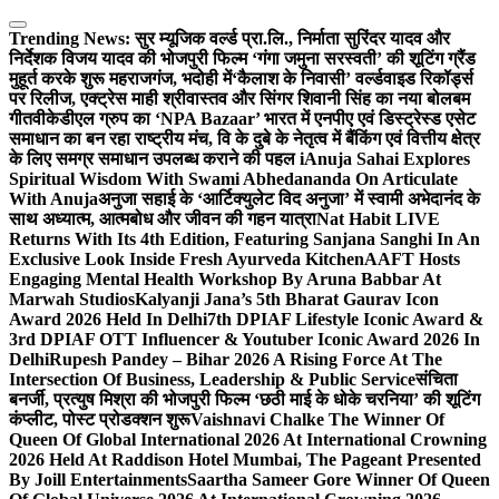
Skip
to
Trending News:
सुर म्यूजिक वर्ल्ड प्रा.लि., निर्माता सुरिंदर यादव और
content
निर्देशक विजय यादव की भोजपुरी फिल्म ‘गंगा जमुना सरस्वती’ की शूटिंग ग्रैंड
मुहूर्त करके शुरू महराजगंज, भदोही में
‘कैलाश के निवासी’ वर्ल्डवाइड रिकॉर्ड्स
पर रिलीज, एक्ट्रेस माही श्रीवास्तव और सिंगर शिवानी सिंह का नया बोलबम
गीत
वीकेडीएल ग्रुप का ‘NPA Bazaar’ भारत में एनपीए एवं डिस्ट्रेस्ड एसेट
समाधान का बन रहा राष्ट्रीय मंच, वि के दुबे के नेतृत्व में बैंकिंग एवं वित्तीय क्षेत्र
के लिए समग्र समाधान उपलब्ध कराने की पहल i
Anuja Sahai Explores
Spiritual Wisdom With Swami Abhedananda On Articulate
With Anuja
अनुजा सहाई के ‘आर्टिक्युलेट विद अनुजा’ में स्वामी अभेदानंद के
साथ अध्यात्म, आत्मबोध और जीवन की गहन यात्रा
Nat Habit LIVE
Returns With Its 4th Edition, Featuring Sanjana Sanghi In An
Exclusive Look Inside Fresh Ayurveda Kitchen
AAFT Hosts
Engaging Mental Health Workshop By Aruna Babbar At
Marwah Studios
Kalyanji Jana’s 5th Bharat Gaurav Icon
Award 2026 Held In Delhi
7th DPIAF Lifestyle Iconic Award &
3rd DPIAF OTT Influencer & Youtuber Iconic Award 2026 In
Delhi
Rupesh Pandey – Bihar 2026 A Rising Force At The
Intersection Of Business, Leadership & Public Service
संचिता
बनर्जी, प्रत्युष मिश्रा की भोजपुरी फिल्म ‘छठी माई के धोके चरनिया’ की शूटिंग
कंप्लीट, पोस्ट प्रोडक्शन शुरू
Vaishnavi Chalke The Winner Of
Queen Of Global International 2026 At International Crowning
2026 Held At Raddison Hotel Mumbai, The Pageant Presented
By Joill Entertainments
Saartha Sameer Gore Winner Of Queen