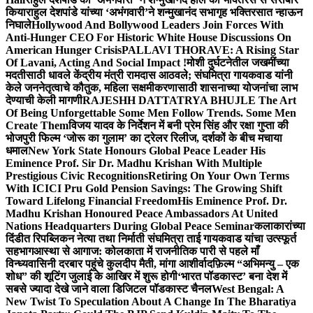
किया
राहुल देशपांडे यांच्या ‘अभंगवारी’ने शन्मुखानंद सभागृह भक्तिरसात न्हाऊन
निघाले
Hollywood And Bollywood Leaders Join Forces With
Anti-Hunger CEO For Historic White House Discussions On
American Hunger Crisis
PALLAVI THORAVE: A Rising Star
Of Lavani, Acting And Social Impact !
मोशी दुर्घटनेतील जखमींच्या
मदतीसाठी धावले केंद्रीय मंत्री रामदास आठवले; संघमित्रा गायकवाड यांनी
केले जननेतृत्वाचे कौतुक, महिला सक्षमीकरणासाठी शासनाच्या योजनांचा लाभ
देण्याची केली मागणी
RAJESHH DATTATRYA BHUJLE The Art
Of Being Unforgettable Some Men Follow Trends. Some Men
Create Them
विजय यादव के निर्देशन में बनी प्रेम सिंह और रक्षा गुप्ता की
भोजपुरी फिल्म ‘जोरू का गुलाम’ का ट्रेलर रिलीज, दर्शकों के बीच मचाया
धमाल
New York State Honours Global Peace Leader His
Eminence Prof. Sir Dr. Madhu Krishan With Multiple
Prestigious Civic Recognitions
Retiring On Your Own Terms
With ICICI Pru Gold Pension Savings: The Growing Shift
Toward Lifelong Financial Freedom
His Eminence Prof. Dr.
Madhu Krishan Honoured Peace Ambassadors At United
Nations Headquarters During Global Peace Seminar
कलाकारांच्या
दिंडीत रिपब्लिकन नेत्या तथा निर्माती संघमित्रा ताई गायकवाड यांचा उत्स्फूर्त
सहभाग
आस्था से आगाज: कोलकाता में राजनीतिक पारी से पहले माँ
विन्ध्यवासिनी दरबार पहुंचे कुलदीप मैती, मांगा आशीर्वाद
फ़िल्म “अभिमन्यु – एक
शोध” की शूटिंग जुलाई के आखिर में शुरू होगी
‘भारत पॉडकास्ट’ बना देश में
सबसे ज्यादा देखे जाने वाला डिजिटल पॉडकास्ट चैनल
West Bengal: A
New Twist To Speculation About A Change In The Bharatiya