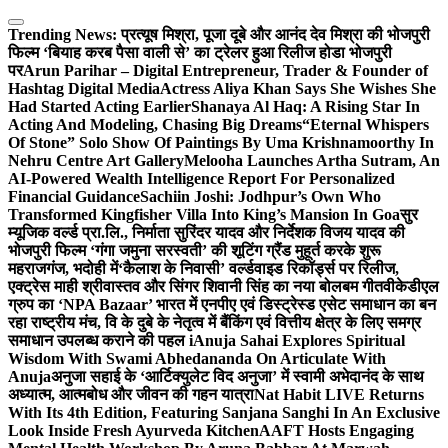
Skip
to
Trending News:
प्रत्यूष मिश्रा, पूजा दूबे और आनंद देव मिश्रा की भोजपुरी
content
फिल्म ‘बियाह करब पैसा वाली से’ का ट्रेलर हुआ रिलीज होडा भोजपुरी
पर
Arun Parihar – Digital Entrepreneur, Trader & Founder of
Hashtag Digital Media
Actress Aliya Khan Says She Wishes She
Had Started Acting Earlier
Shanaya Al Haq: A Rising Star In
Acting And Modeling, Chasing Big Dreams
“Eternal Whispers
Of Stone” Solo Show Of Paintings By Uma Krishnamoorthy In
Nehru Centre Art Gallery
Melooha Launches Artha Sutram, An
AI-Powered Wealth Intelligence Report For Personalized
Financial Guidance
Sachiin Joshi: Jodhpur’s Own Who
Transformed Kingfisher Villa Into King’s Mansion In Goa
सुर
म्यूजिक वर्ल्ड प्रा.लि., निर्माता सुरिंदर यादव और निर्देशक विजय यादव की
भोजपुरी फिल्म ‘गंगा जमुना सरस्वती’ की शूटिंग ग्रैंड मुहूर्त करके शुरू
महराजगंज, भदोही में
‘कैलाश के निवासी’ वर्ल्डवाइड रिकॉर्ड्स पर रिलीज,
एक्ट्रेस माही श्रीवास्तव और सिंगर शिवानी सिंह का नया बोलबम गीत
वीकेडीएल
ग्रुप का ‘NPA Bazaar’ भारत में एनपीए एवं डिस्ट्रेस्ड एसेट समाधान का बन
रहा राष्ट्रीय मंच, वि के दुबे के नेतृत्व में बैंकिंग एवं वित्तीय क्षेत्र के लिए समग्र
समाधान उपलब्ध कराने की पहल i
Anuja Sahai Explores Spiritual
Wisdom With Swami Abhedananda On Articulate With
Anuja
अनुजा सहाई के ‘आर्टिक्युलेट विद अनुजा’ में स्वामी अभेदानंद के साथ
अध्यात्म, आत्मबोध और जीवन की गहन यात्रा
Nat Habit LIVE Returns
With Its 4th Edition, Featuring Sanjana Sanghi In An Exclusive
Look Inside Fresh Ayurveda Kitchen
AAFT Hosts Engaging