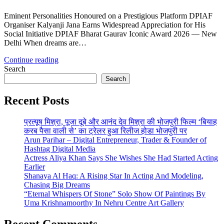
Eminent Personalities Honoured on a Prestigious Platform DPIAF
Organiser Kalyanji Jana Earns Widespread Appreciation for His
Social Initiative DPIAF Bharat Gaurav Iconic Award 2026 — New
Delhi When dreams are…
Continue reading
Search
Search
Recent Posts
प्रत्यूष मिश्रा, पूजा दूबे और आनंद देव मिश्रा की भोजपुरी फिल्म ‘बियाह
करब पैसा वाली से’ का ट्रेलर हुआ रिलीज होडा भोजपुरी पर
Arun Parihar – Digital Entrepreneur, Trader & Founder of
Hashtag Digital Media
Actress Aliya Khan Says She Wishes She Had Started Acting
Earlier
Shanaya Al Haq: A Rising Star In Acting And Modeling,
Chasing Big Dreams
“Eternal Whispers Of Stone” Solo Show Of Paintings By
Uma Krishnamoorthy In Nehru Centre Art Gallery