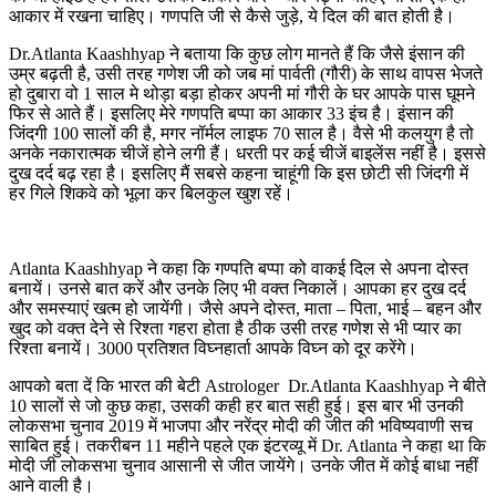
आकार में रखना चाहिए। गणपति जी से कैसे जुड़े, ये दिल की बात होती है।
Dr.Atlanta Kaashhyap ने बताया कि कुछ लोग मानते हैं कि जैसे इंसान की
उम्र बढ़ती है, उसी तरह गणेश जी को जब मां पार्वती (गौरी) के साथ वापस भेजते
हो दुबारा वो 1 साल मे थोड़ा बड़ा होकर अपनी मां गौरी के घर आपके पास घूमने
फिर से आते हैं। इसलिए मेरे गणपति बप्‍पा का आकार 33 इंच है। इंसान की
जिंदगी 100 सालों की है, मगर नॉर्मल लाइफ 70 साल है। वैसे भी कलयुग है तो
अनके नकारात्‍मक चीजें होने लगी हैं। धरती पर कई चीजें बाइलेंस नहीं है। इससे
दुख दर्द बढ़ रहा है। इसलिए मैं सबसे कहना चाहूंगी कि इस छोटी सी जिंदगी में
हर गिले शिकवे को भूला कर बिलकुल खुश रहें।
Atlanta Kaashhyap ने कहा कि गण्‍पति बप्‍पा को वाकई दिल से अपना दोस्‍त
बनायें। उनसे बात करें और उनके लिए भी वक्‍त निकालें। आपका हर दुख दर्द
और समस्‍याएं खत्‍म हो जायेंगी। जैसे अपने दोस्‍त, माता – पिता, भाई – बहन और
खुद को वक्‍त देने से रिश्‍ता गहरा होता है ठीक उसी तरह गणेश से भी प्‍यार का
रिश्‍ता बनायें। 3000 प्रतिशत विघ्‍नहार्ता आपके विघ्‍न को दूर करेंगे।
आपको बता दें कि भारत की बेटी Astrologer Dr.Atlanta Kaashhyap ने बीते
10 सालों से जो कुछ कहा, उसकी कही हर बात सही हुई। इस बार भी उनकी
लोकसभा चुनाव 2019 में भाजपा और नरेंद्र मोदी की जीत की भविष्‍यवाणी सच
साबित हुई। तकरीबन 11 महीने पहले एक इंटरव्यू में Dr. Atlanta ने कहा था कि
मोदी जी लोकसभा चुनाव आसानी से जीत जायेंगे। उनके जीत में कोई बाधा नहीं
आने वाली है।