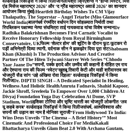
वर्ल्डवाइड रिकॉर्ड्स ने किया रिलीज
निलायश्री क्रिएशन्स ने ‘होप्स मिस्टर, मिस
एंड मिसेज महाराष्ट्र 2026’ और ‘द ग्रैंड महाराष्ट्र अवार्ड 2026’ का शानदार
आयोजन किया मुंबई:
Heartfelt Birthday Wishes To CM Vijay
Thalapathy, The Superstar – Angel Tetarbe (Miss Glamourface
World India)
बालगंधर्व रंगमंदिर वर्धापन दिन सोहळ्यात निर्माती तथा
रिपब्लिकन पक्षाच्या नेत्या संघमित्रा ताई गायकवाड यांचा विशेष सन्मान
Dr
Radhika Balakrishnan Becomes First Carnatic Vocalist to
Receive Honorary Fellowship from Royal Birmingham
Conservatoire, UK
फिल्म ‘शेल्टर होम’ की शूटिंग के दौरान फूट-फूटकर रो
पड़ीं अभिनेत्री दिव्या त्यागी, दर्दनाक सीन ने झकझोर दिया पूरा सेट
Shabnam
Khan (Khushi) Is The Production Advisor And Creative
Partner Of The Hiten Tejwani-Starrer Web Series “Chhodo
Yaar Jaane Do”
सपनों, पक्के इरादे और उम्मीद की कहानी है मोहित एम राय
और ऐश्याना राय की फिल्म ‘स्वेटर’
खुशबू तिवारी केटी और माही श्रीवास्तव का
भोजपुरी सैड सांग ‘उहे अंखिया रोवा दिहला’ वर्ल्डवाइड रिकॉर्ड्स ने किया
रिलीज
Dr. DIPTII SINGH – A Dedicated Specialist In Healing,
Wellness And Holistic Health
Amruta Fadnavis, Shahid Kapoor,
Jackie Shroff, Sreeleela To Empower Over 1,000 Children At
Divyaj Foundation Yoga Day Celebration At Dome, SVP
Stadium, Worli
इशिका टोरिया और सृष्टि भारती का भोजपुरी लोकगीत ‘लव
यू कहबे करब’ वर्ल्डवाइड रिकॉर्ड्स ने किया रिलीज
संघर्ष, आत्मविश्वास और
सपनों की उड़ान का नाम है मोनिका सुराजी
“From Hollywood To India:
Wins Deus Unveils ‘The Cinema – A Brief History’” Most
Cinematic And Professional Choice For Media
Kakali
Bhattacharya Unveils Glam Beat 2.0 With Archana Gautam,