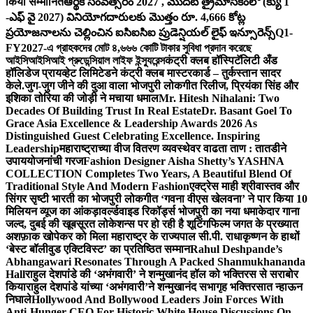
किया सम्मानित
ఆర్థిక సంవత్సరం 2027 , మొదటి త్రైమాసికంలో (క్యు 1
-ఎఫ్ వై 2027) వినియోగదారులకు మొత్తం రూ. 4,666 కోట్ల
ప్రయోజనాలను చెల్లించిన ఐసిఐసిఐ ప్రుడెన్షియల్ లైఫ్ ఇన్సూరెన్స్
Q1-
FY2027-এ গ্রাহকদের মোট ৪,৬৬৬ কোটি টাকার সুবিধা প্রদান করেছে
আইসিআইসিআই প্রুডেন্সিয়াল লাইফ ইন্স্যুরেন্স
कंट्री क्लब हॉस्पिटॅलिटी अँड
हॉलिडेज प्रायव्हेट लिमिटेडने कंट्री क्लब मास्टरकार्ड – तुर्कस्तान सादर
केले.
जुग-जुग जीने की दुआ वाला भोजपुरी लोकगीत रिलीज, प्रियंका सिंह और
इशिका तोरिया की जोड़ी ने मचाया धमाल
Mr. Hitesh Nihalani: Two
Decades Of Building Trust In Real Estate
Dr. Basant Goel To
Grace Asia Excellence & Leadership Awards 2026 As
Distinguished Guest Celebrating Excellence. Inspiring
Leadership
महाराष्ट्राच्या वीज वितरण व्यवस्थेवर वाढता ताण : तातडीने
उपाययोजनांची गरज
Fashion Designer Aisha Shetty’s YASHNA
COLLECTION Completes Two Years, A Beautiful Blend Of
Traditional Style And Modern Fashion
एक्ट्रेस माही श्रीवास्तव और
सिंगर सृष्टी भारती का भोजपुरी लोकगीत ‘गवना वीएस खेलवना’ ने पार किया 10
मिलियन व्यूज का आंकड़ा
वर्ल्डवाइड रिकॉर्ड्स भोजपुरी का नया धमाकेदार गाना
जल्द, दुबई की खूबसूरत लोकेशन्स पर हो रही है शूटिंग
फिल्म जगत के प्रख्यात
अशफ़ाक खोपेकर को मिला महाराष्ट्र के राज्यपाल सी.पी. राधाकृष्णन के हाथों
‘बेस्ट बॉलीवुड एक्टिविस्ट’ का प्रतिष्ठित सम्मान
Rahul Deshpande’s
Abhangawari Resonates Through A Packed Shanmukhananda
Hall
राहुल देशपांडे की ‘अभंगवारी’ ने शन्मुखानंद हॉल को भक्तिरस से सराबोर
किया
राहुल देशपांडे यांच्या ‘अभंगवारी’ने शन्मुखानंद सभागृह भक्तिरसात न्हाऊन
निघाले
Hollywood And Bollywood Leaders Join Forces With
Anti-Hunger CEO For Historic White House Discussions On