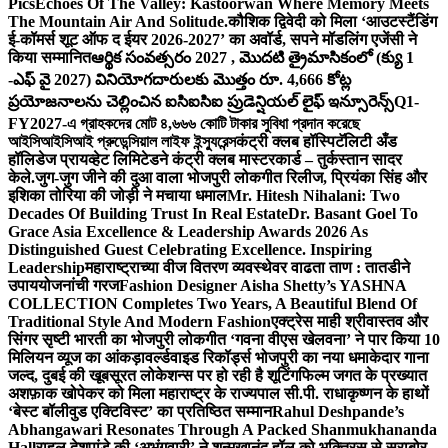
Pics
Echoes Of The Valley: Kastoorwan Where Memory Meets
The Mountain Air And Solitude.
कौशिक द्विवेदी को मिला ‘आउटस्टैंडिंग
ई-कॉमर्स शूट ऑफ द ईयर 2026-2027’ का अवॉर्ड, सपने मॉडलिंग एजेंसी ने
किया सम्मानित
ఆర్థిక సంవత్సరం 2027 , మొదటి త్రైమాసికంలో (క్యు 1
-ఎఫ్ వై 2027) వినియోగదారులకు మొత్తం రూ. 4,666 కోట్ల
ప్రయోజనాలను చెల్లించిన ఐసిఐసిఐ ప్రుడెన్షియల్ లైఫ్ ఇన్సూరెన్స్
Q1-
FY2027-এ গ্রাহকদের মোট ৪,৬৬৬ কোটি টাকার সুবিধা প্রদান করেছে
আইসিআইসিআই প্রুডেন্সিয়াল লাইফ ইন্স্যুরেন্স
कंट्री क्लब हॉस्पिटॅलिटी अँड
हॉलिडेज प्रायव्हेट लिमिटेडने कंट्री क्लब मास्टरकार्ड – तुर्कस्तान सादर
केले.
जुग-जुग जीने की दुआ वाला भोजपुरी लोकगीत रिलीज, प्रियंका सिंह और
इशिका तोरिया की जोड़ी ने मचाया धमाल
Mr. Hitesh Nihalani: Two
Decades Of Building Trust In Real Estate
Dr. Basant Goel To
Grace Asia Excellence & Leadership Awards 2026 As
Distinguished Guest Celebrating Excellence. Inspiring
Leadership
महाराष्ट्राच्या वीज वितरण व्यवस्थेवर वाढता ताण : तातडीने
उपाययोजनांची गरज
Fashion Designer Aisha Shetty’s YASHNA
COLLECTION Completes Two Years, A Beautiful Blend Of
Traditional Style And Modern Fashion
एक्ट्रेस माही श्रीवास्तव और
सिंगर सृष्टी भारती का भोजपुरी लोकगीत ‘गवना वीएस खेलवना’ ने पार किया 10
मिलियन व्यूज का आंकड़ा
वर्ल्डवाइड रिकॉर्ड्स भोजपुरी का नया धमाकेदार गाना
जल्द, दुबई की खूबसूरत लोकेशन्स पर हो रही है शूटिंग
फिल्म जगत के प्रख्यात
अशफ़ाक खोपेकर को मिला महाराष्ट्र के राज्यपाल सी.पी. राधाकृष्णन के हाथों
‘बेस्ट बॉलीवुड एक्टिविस्ट’ का प्रतिष्ठित सम्मान
Rahul Deshpande’s
Abhangawari Resonates Through A Packed Shanmukhananda
Hall
राहुल देशपांडे की ‘अभंगवारी’ ने शन्मुखानंद हॉल को भक्तिरस से सराबोर