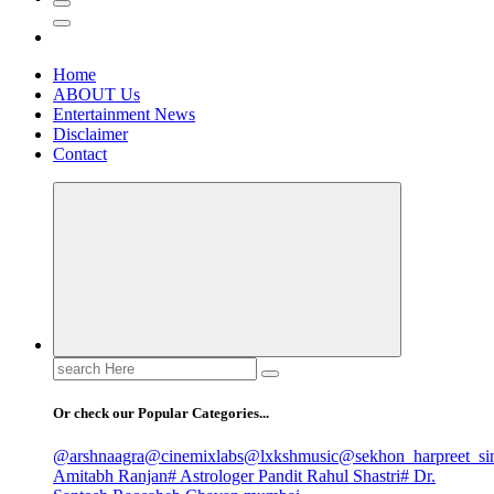
Home
ABOUT Us
Entertainment News
Disclaimer
Contact
Search
for:
Or check our Popular Categories...
@arshnaagra
@cinemixlabs
@lxkshmusic
@sekhon_harpreet_si
Amitabh Ranjan
# Astrologer Pandit Rahul Shastri
# Dr.