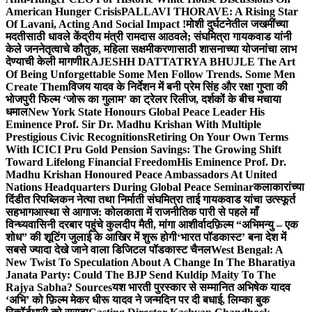
American Hunger Crisis
PALLAVI THORAVE: A Rising Star
Of Lavani, Acting And Social Impact !
मोशी दुर्घटनेतील जखमींच्या
मदतीसाठी धावले केंद्रीय मंत्री रामदास आठवले; संघमित्रा गायकवाड यांनी
केले जननेतृत्वाचे कौतुक, महिला सक्षमीकरणासाठी शासनाच्या योजनांचा लाभ
देण्याची केली मागणी
RAJESHH DATTATRYA BHUJLE The Art
Of Being Unforgettable Some Men Follow Trends. Some Men
Create Them
विजय यादव के निर्देशन में बनी प्रेम सिंह और रक्षा गुप्ता की
भोजपुरी फिल्म ‘जोरू का गुलाम’ का ट्रेलर रिलीज, दर्शकों के बीच मचाया
धमाल
New York State Honours Global Peace Leader His
Eminence Prof. Sir Dr. Madhu Krishan With Multiple
Prestigious Civic Recognitions
Retiring On Your Own Terms
With ICICI Pru Gold Pension Savings: The Growing Shift
Toward Lifelong Financial Freedom
His Eminence Prof. Dr.
Madhu Krishan Honoured Peace Ambassadors At United
Nations Headquarters During Global Peace Seminar
कलाकारांच्या
दिंडीत रिपब्लिकन नेत्या तथा निर्माती संघमित्रा ताई गायकवाड यांचा उत्स्फूर्त
सहभाग
आस्था से आगाज: कोलकाता में राजनीतिक पारी से पहले माँ
विन्ध्यवासिनी दरबार पहुंचे कुलदीप मैती, मांगा आशीर्वाद
फ़िल्म “अभिमन्यु – एक
शोध” की शूटिंग जुलाई के आखिर में शुरू होगी
‘भारत पॉडकास्ट’ बना देश में
सबसे ज्यादा देखे जाने वाला डिजिटल पॉडकास्ट चैनल
West Bengal: A
New Twist To Speculation About A Change In The Bharatiya
Janata Party: Could The BJP Send Kuldip Maity To The
Rajya Sabha? Sources
यश भारती पुरस्कार से सम्मानित अभिषेक यादव
‘अभि’ को फ़िल्म मेकर धीरू यादव ने जन्मदिन पर दी बधाई, लिम्का बुक