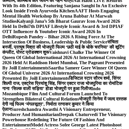
अध्यात्म, आत्मबोध और जीवन की गहन यात्रा
Nat Habit LIVE Returns
With Its 4th Edition, Featuring Sanjana Sanghi In An Exclusive
Look Inside Fresh Ayurveda Kitchen
AAFT Hosts Engaging
Mental Health Workshop By Aruna Babbar At Marwah
Studios
Kalyanji Jana’s 5th Bharat Gaurav Icon Award 2026
Held In Delhi
7th DPIAF Lifestyle Iconic Award & 3rd DPIAF
OTT Influencer & Youtuber Iconic Award 2026 In
Delhi
Rupesh Pandey – Bihar 2026 A Rising Force At The
Intersection Of Business, Leadership & Public Service
संचिता
बनर्जी, प्रत्युष मिश्रा की भोजपुरी फिल्म ‘छठी माई के धोके चरनिया’ की शूटिंग
कंप्लीट, पोस्ट प्रोडक्शन शुरू
Vaishnavi Chalke The Winner Of
Queen Of Global International 2026 At International Crowning
2026 Held At Raddison Hotel Mumbai, The Pageant Presented
By Joill Entertainments
Saartha Sameer Gore Winner Of Queen
Of Global Universe 2026 At International Crowning 2026
Presented By Joill Entertainments
डिजिटल स्टार सौरभ शर्मा, सिंगर
शिल्पी राज, एक्ट्रेस प्रियांशु सिंह, सिंगर एक्टर राजा भोजपुरिया का रोमांटिक
गाना ‘सिल्क वाली सड़िया’ होडा भोजपुरी पर हुआ रिलीज
Indo
Mozambique Film And Cultural Forum Launched To
Strengthen Bilateral Cultural Relations
भोजपुरी सिनेमा में जल्द दस्तक
देगी नई फिल्म ‘मंगलसूत्र’, निर्माता रत्नाकर कुमार ने किया
ऐलान
Sureshchandra Awasthi A Visionary Entrepreneur,
Producer And Humanitarian
Deepak Chaturvedi The Visionary
Powerhouse Redefining The Future Of Fashion And
Entertainment
Model Actress Sofee George Latest Photoshoot