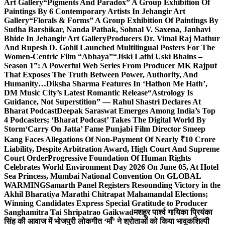
Art Gallery
“Pigments And Paradox” A Group Exhibition Of
Paintings By 6 Contemporary Artists In Jehangir Art
Gallery
“Florals & Forms” A Group Exhibition Of Paintings By
Sudha Barshikar, Nanda Pathak, Sohnal V. Saxena, Janhavi
Bhide In Jehangir Art Gallery
Producers Dr. Vimal Raj Mathur
And Rupesh D. Gohil Launched Multilingual Posters For The
Women-Centric Film “Abhaya”
“Jiski Lathi Uski Bhains –
Season 1”: A Powerful Web Series From Producer MK Rajput
That Exposes The Truth Between Power, Authority, And
Humanity…
Diksha Sharma Features In ‘Hathon Me Hath’,
DM Music City’s Latest Romantic Release
“Astrology Is
Guidance, Not Superstition” — Rahul Shastri Declares At
Bharat Podcast
Deepak Saraswat Emerges Among India’s Top
4 Podcasters; ‘Bharat Podcast’ Takes The Digital World By
Storm
‘Carry On Jatta’ Fame Punjabi Film Director Smeep
Kang Faces Allegations Of Non-Payment Of Nearly ₹10 Crore
Liability, Despite Arbitration Award, High Court And Supreme
Court Order
Progressive Foundation Of Human Rights
Celebrates World Environment Day 2026 On June 05, At Hotel
Sea Princess, Mumbai National Convention On GLOBAL
WARMING
Samarth Panel Registers Resounding Victory in the
Akhil Bharatiya Marathi Chitrapat Mahamandal Elections;
Winning Candidates Express Special Gratitude to Producer
Sanghamitra Tai Shripatrao Gaikwad
मशहूर पार्श्व गायिका प्रियंका
सिंह की आवाज में भोजपुरी लोकगीत ‘माँ’ ने श्रोताओं को किया भावुक
शिल्पी