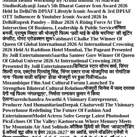
Mental Health Workshop By Aruna Babbar At Marwah
Studios
Kalyanji Jana’s 5th Bharat Gaurav Icon Award 2026
Held In Delhi
7th DPIAF Lifestyle Iconic Award & 3rd DPIAF
OTT Influencer & Youtuber Iconic Award 2026 In
Delhi
Rupesh Pandey – Bihar 2026 A Rising Force At The
Intersection Of Business, Leadership & Public Service
संचिता
बनर्जी, प्रत्युष मिश्रा की भोजपुरी फिल्म ‘छठी माई के धोके चरनिया’ की शूटिंग
कंप्लीट, पोस्ट प्रोडक्शन शुरू
Vaishnavi Chalke The Winner Of
Queen Of Global International 2026 At International Crowning
2026 Held At Raddison Hotel Mumbai, The Pageant Presented
By Joill Entertainments
Saartha Sameer Gore Winner Of Queen
Of Global Universe 2026 At International Crowning 2026
Presented By Joill Entertainments
डिजिटल स्टार सौरभ शर्मा, सिंगर
शिल्पी राज, एक्ट्रेस प्रियांशु सिंह, सिंगर एक्टर राजा भोजपुरिया का रोमांटिक
गाना ‘सिल्क वाली सड़िया’ होडा भोजपुरी पर हुआ रिलीज
Indo
Mozambique Film And Cultural Forum Launched To
Strengthen Bilateral Cultural Relations
भोजपुरी सिनेमा में जल्द दस्तक
देगी नई फिल्म ‘मंगलसूत्र’, निर्माता रत्नाकर कुमार ने किया
ऐलान
Sureshchandra Awasthi A Visionary Entrepreneur,
Producer And Humanitarian
Deepak Chaturvedi The Visionary
Powerhouse Redefining The Future Of Fashion And
Entertainment
Model Actress Sofee George Latest Photoshoot
Pics
Echoes Of The Valley: Kastoorwan Where Memory Meets
The Mountain Air And Solitude.
कौशिक द्विवेदी को मिला ‘आउटस्टैंडिंग
ई-कॉमर्स शूट ऑफ द ईयर 2026-2027’ का अवॉर्ड, सपने मॉडलिंग एजेंसी ने