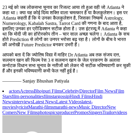
23 मई को जब लोकसभा चुनाव का रिजल्‍ट आया तो हुआ वही जो Atlanta ने
कहा था। क्‍या यह कोई दिव्य शक्ति वाला चमत्‍कार है या कैलकुलेशन। इस पर
Atlanta कहती हैं कि ये उनका कैलकुलेशन है, जिसका निष्‍कर्ष Astrology,
Numerology, Kabalah Sastra, Tarrot Card की गणना के बाद आता है,
इसलिए उनका हर प्रीडिक्‍शन सटीक होता है। उस इंटरव्यू में Atlanta ने कहा
था कि मोदी जी का हॉरोस्‍कोप तीन – चार साल अच्‍छा चलेगा। Atlanta के सच
होते Prediction से लोगों का उनपर भरोसा बढ़ रहा है। लोगों के बीच वे भारत
की अनोखी Future Predictor बनकर उभरी हैं।
आपको बता दें कि ज्‍योतिष विद्या में माहिर Dr Atlanta अब तक संजय दत्त,
सलमान खान की फिल्‍म रेस 3 व सलमान खान के जेल प्रकरण के अलावा
कर्नाटक विधान सभा चुनाव के नतीजों को लेकर भी सटीक भविष्‍यवाणी कर चुकी
हैं और इनकी भविष्‍यवाणी कभी फेल नहीं हुई है।
———— Sanjay Bhushan Patiyala
actors
Actress
Bhojpuri Films
Celebrity
Director
Film News
Film
Stars
film-personalities
filmstar
gossip
Hindi Films
Hindi
News
interviews
Latest News
Latest Videos
latest-
movies
lyricist
Marathi-films
marathi-news
Music Director
New
Comers
New Films
photos
pics
producer
Promos
Singers
Trailor
videos