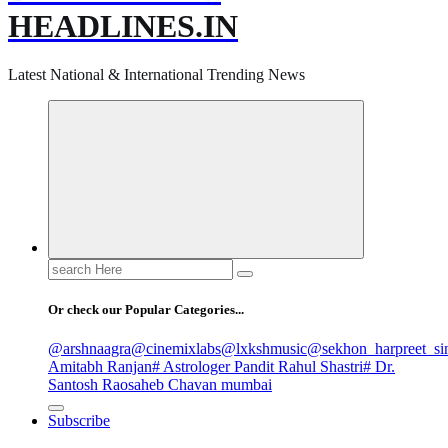
HEADLINES.IN
Latest National & International Trending News
Search
for:
Or check our Popular Categories...
@arshnaagra
@cinemixlabs
@lxkshmusic
@sekhon_harpreet_si
Amitabh Ranjan
# Astrologer Pandit Rahul Shastri
# Dr.
Santosh Raosaheb Chavan mumbai
Subscribe