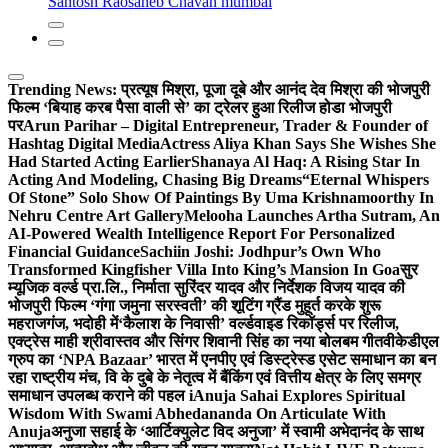
Santosh Raosaheb Chavan mumbai
Trending News:
प्रत्यूष मिश्रा, पूजा दूबे और आनंद देव मिश्रा की भोजपुरी
फिल्म ‘बियाह करब पैसा वाली से’ का ट्रेलर हुआ रिलीज होडा भोजपुरी
पर
Arun Parihar – Digital Entrepreneur, Trader & Founder of
Hashtag Digital Media
Actress Aliya Khan Says She Wishes She
Had Started Acting Earlier
Shanaya Al Haq: A Rising Star In
Acting And Modeling, Chasing Big Dreams
“Eternal Whispers
Of Stone” Solo Show Of Paintings By Uma Krishnamoorthy In
Nehru Centre Art Gallery
Melooha Launches Artha Sutram, An
AI-Powered Wealth Intelligence Report For Personalized
Financial Guidance
Sachiin Joshi: Jodhpur’s Own Who
Transformed Kingfisher Villa Into King’s Mansion In Goa
सुर
म्यूजिक वर्ल्ड प्रा.लि., निर्माता सुरिंदर यादव और निर्देशक विजय यादव की
भोजपुरी फिल्म ‘गंगा जमुना सरस्वती’ की शूटिंग ग्रैंड मुहूर्त करके शुरू
महराजगंज, भदोही में
‘कैलाश के निवासी’ वर्ल्डवाइड रिकॉर्ड्स पर रिलीज,
एक्ट्रेस माही श्रीवास्तव और सिंगर शिवानी सिंह का नया बोलबम गीत
वीकेडीएल
ग्रुप का ‘NPA Bazaar’ भारत में एनपीए एवं डिस्ट्रेस्ड एसेट समाधान का बन
रहा राष्ट्रीय मंच, वि के दुबे के नेतृत्व में बैंकिंग एवं वित्तीय क्षेत्र के लिए समग्र
समाधान उपलब्ध कराने की पहल i
Anuja Sahai Explores Spiritual
Wisdom With Swami Abhedananda On Articulate With
Anuja
अनुजा सहाई के ‘आर्टिक्युलेट विद अनुजा’ में स्वामी अभेदानंद के साथ