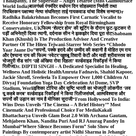
Thalapathy, The Superstar – Angel Tetarbe (Miss Glamourface
World India)
बालगंधर्व रंगमंदिर वर्धापन दिन सोहळ्यात निर्माती तथा
रिपब्लिकन पक्षाच्या नेत्या संघमित्रा ताई गायकवाड यांचा विशेष सन्मान
Dr
Radhika Balakrishnan Becomes First Carnatic Vocalist to
Receive Honorary Fellowship from Royal Birmingham
Conservatoire, UK
फिल्म ‘शेल्टर होम’ की शूटिंग के दौरान फूट-फूटकर रो
पड़ीं अभिनेत्री दिव्या त्यागी, दर्दनाक सीन ने झकझोर दिया पूरा सेट
Shabnam
Khan (Khushi) Is The Production Advisor And Creative
Partner Of The Hiten Tejwani-Starrer Web Series “Chhodo
Yaar Jaane Do”
सपनों, पक्के इरादे और उम्मीद की कहानी है मोहित एम राय
और ऐश्याना राय की फिल्म ‘स्वेटर’
खुशबू तिवारी केटी और माही श्रीवास्तव का
भोजपुरी सैड सांग ‘उहे अंखिया रोवा दिहला’ वर्ल्डवाइड रिकॉर्ड्स ने किया
रिलीज
Dr. DIPTII SINGH – A Dedicated Specialist In Healing,
Wellness And Holistic Health
Amruta Fadnavis, Shahid Kapoor,
Jackie Shroff, Sreeleela To Empower Over 1,000 Children At
Divyaj Foundation Yoga Day Celebration At Dome, SVP
Stadium, Worli
इशिका टोरिया और सृष्टि भारती का भोजपुरी लोकगीत ‘लव
यू कहबे करब’ वर्ल्डवाइड रिकॉर्ड्स ने किया रिलीज
संघर्ष, आत्मविश्वास और
सपनों की उड़ान का नाम है मोनिका सुराजी
“From Hollywood To India:
Wins Deus Unveils ‘The Cinema – A Brief History’” Most
Cinematic And Professional Choice For Media
Kakali
Bhattacharya Unveils Glam Beat 2.0 With Archana Gautam,
Mehjabeen Khan, Nandita Puri And RJ Anurag Pandey In
Mumbai
“Where Silence Becomes Form” Solo Show of
Paintings By contemporary artist Nidhi Sharma in Jehangir