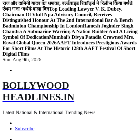
राज और दामिनी यादव का धमाका, वर्ल्डवाइड रिकॉर्ड्स ने रिलीज किया बर्थडे
एंथम गाना ‘बर्थडे वाला दिन
Top Leading Lawyer V. K. Dubey,
Chairman Of Vkdl Npa Advisory Council, Receives
Distinguished Honour At The 2nd International Bar & Bench
Badminton Championship In London
Ramesh Joginder Singh
Chandra A Submarine Warrior, A Nation Builder And A Living
Symbol Of Dedication
Mumbai’s Divya Patadia Crowned Mrs.
Royal Global Queen 2026
AAFT Introduces Prestigious Awards
For Short Films At The Historic 128th AAFT Festival Of Short
Digital Films
Sun. Aug 9th, 2026
BOLLYWOOD
HEADLINES.IN
Latest National & International Trending News
Subscribe