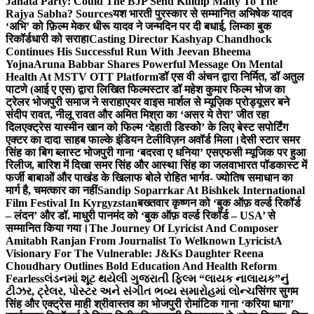
Janata Party: Could The BJP Send Kuldip Maity To The
Rajya Sabha? Sources
यश भारती पुरस्कार से सम्मानित अभिषेक यादव
‘अभि’ को फ़िल्म मेकर धीरू यादव ने जन्मदिन पर दी बधाई, लिम्का बुक
रिकॉर्डधारी को सराहा
Casting Director Kashyap Chandhock
Continues His Successful Run With Jeevan Bheema
Yojna
Aruna Babbar Shares Powerful Message On Mental
Health At MSTV OTT Platform
डॉ एस वी अंचन द्वारा निर्मित, डॉ अतुल
पाटणे (आई ए एस) द्वारा लिखित फिल्मस्टार डॉ महेश कुमार फिल्म भोज का
ट्रेलर भोजपुरी समाज ने सराहा
एयर वाइस मार्शल से म्यूज़िक प्रोड्यूसर बने
संदीप रावत, नीलू रावत और अमित मिश्रा का ‘असर ये तेरा’ जीत रहा
दिल
एक्ट्रेस यास्मीन खान को फिल्म ‘देहाती डिस्को’ के लिए बेस्ट सपोर्टिंग
एक्टर का दादा साहब फाल्के इंडियन टेलीविज़न अवॉर्ड मिला।
देसी स्टार समर
सिंह का बिग ब्लास्ट भोजपुरी गाना ‘बदरवा ए धनिया’ एसएफसी म्यूजिक पर हुआ
रिलीज, बारिश में दिखा समर सिंह और आस्था सिंह का जलवा
भारत पॉडकास्ट में
फर्जी बाबाओं और पाखंड के खिलाफ बोले रोहित भार्गव- ज्योतिष समाधान का
मार्ग है, चमत्कार का नहीं
Sandip Soparrkar At Bishkek International
Film Festival In Kyrgyzstan
बख्तवार कृष्णन को ‘बुक ऑफ़ वर्ल्ड रिकॉर्ड
– लंदन’ और डॉ. माधुरी पानमंद को ‘बुक ऑफ़ वर्ल्ड रिकॉर्ड – USA’ से
सम्मानित किया गया।
The Journey Of Lyricist And Composer
Amitabh Ranjan From Journalist To Welknown Lyricist
A
Visionary For The Vulnerable: J&Ks Daughter Reena
Choudhary Outlines Bold Education And Health Reform
Fearless
લંડનમાં શૂટ થયેલી ગુજરાતી ફિલ્મ “લાયક નાલાયક”નું
ટીઝર, ટ્રેલર, પોસ્ટર અને સંગીત ભવ્ય સમારોહમાં લોન્ચ
सिंगर सुगम
सिंह और एक्ट्रेस माही श्रीवास्तव का भोजपुरी रोमांटिक गाना ‘करिया धागा’