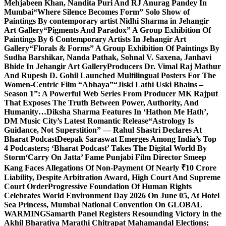
Mehjabeen Khan, Nandita Puri And RJ Anurag Pandey In
Mumbai
“Where Silence Becomes Form” Solo Show of
Paintings By contemporary artist Nidhi Sharma in Jehangir
Art Gallery
“Pigments And Paradox” A Group Exhibition Of
Paintings By 6 Contemporary Artists In Jehangir Art
Gallery
“Florals & Forms” A Group Exhibition Of Paintings By
Sudha Barshikar, Nanda Pathak, Sohnal V. Saxena, Janhavi
Bhide In Jehangir Art Gallery
Producers Dr. Vimal Raj Mathur
And Rupesh D. Gohil Launched Multilingual Posters For The
Women-Centric Film “Abhaya”
“Jiski Lathi Uski Bhains –
Season 1”: A Powerful Web Series From Producer MK Rajput
That Exposes The Truth Between Power, Authority, And
Humanity…
Diksha Sharma Features In ‘Hathon Me Hath’,
DM Music City’s Latest Romantic Release
“Astrology Is
Guidance, Not Superstition” — Rahul Shastri Declares At
Bharat Podcast
Deepak Saraswat Emerges Among India’s Top
4 Podcasters; ‘Bharat Podcast’ Takes The Digital World By
Storm
‘Carry On Jatta’ Fame Punjabi Film Director Smeep
Kang Faces Allegations Of Non-Payment Of Nearly ₹10 Crore
Liability, Despite Arbitration Award, High Court And Supreme
Court Order
Progressive Foundation Of Human Rights
Celebrates World Environment Day 2026 On June 05, At Hotel
Sea Princess, Mumbai National Convention On GLOBAL
WARMING
Samarth Panel Registers Resounding Victory in the
Akhil Bharatiya Marathi Chitrapat Mahamandal Elections;