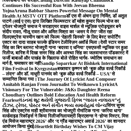
रिकॉर्डधारी को सराहा
Casting Director Kashyap Chandhock
Continues His Successful Run With Jeevan Bheema
Yojna
Aruna Babbar Shares Powerful Message On Mental
Health At MSTV OTT Platform
डॉ एस वी अंचन द्वारा निर्मित, डॉ अतुल
पाटणे (आई ए एस) द्वारा लिखित फिल्मस्टार डॉ महेश कुमार फिल्म भोज का
ट्रेलर भोजपुरी समाज ने सराहा
एयर वाइस मार्शल से म्यूज़िक प्रोड्यूसर बने
संदीप रावत, नीलू रावत और अमित मिश्रा का ‘असर ये तेरा’ जीत रहा
दिल
एक्ट्रेस यास्मीन खान को फिल्म ‘देहाती डिस्को’ के लिए बेस्ट सपोर्टिंग
एक्टर का दादा साहब फाल्के इंडियन टेलीविज़न अवॉर्ड मिला।
देसी स्टार समर
सिंह का बिग ब्लास्ट भोजपुरी गाना ‘बदरवा ए धनिया’ एसएफसी म्यूजिक पर हुआ
रिलीज, बारिश में दिखा समर सिंह और आस्था सिंह का जलवा
भारत पॉडकास्ट में
फर्जी बाबाओं और पाखंड के खिलाफ बोले रोहित भार्गव- ज्योतिष समाधान का
मार्ग है, चमत्कार का नहीं
Sandip Soparrkar At Bishkek International
Film Festival In Kyrgyzstan
बख्तवार कृष्णन को ‘बुक ऑफ़ वर्ल्ड रिकॉर्ड
– लंदन’ और डॉ. माधुरी पानमंद को ‘बुक ऑफ़ वर्ल्ड रिकॉर्ड – USA’ से
सम्मानित किया गया।
The Journey Of Lyricist And Composer
Amitabh Ranjan From Journalist To Welknown Lyricist
A
Visionary For The Vulnerable: J&Ks Daughter Reena
Choudhary Outlines Bold Education And Health Reform
Fearless
લંડનમાં શૂટ થયેલી ગુજરાતી ફિલ્મ “લાયક નાલાયક”નું
ટીઝર, ટ્રેલર, પોસ્ટર અને સંગીત ભવ્ય સમારોહમાં લોન્ચ
सिंगर सुगम
सिंह और एक्ट्रेस माही श्रीवास्तव का भोजपुरी रोमांटिक गाना ‘करिया धागा’
वर्ल्डवाइड रिकॉर्ड्स ने किया रिलीज
निलायश्री क्रिएशन्स ने ‘होप्स मिस्टर, मिस
एंड मिसेज महाराष्ट्र 2026’ और ‘द ग्रैंड महाराष्ट्र अवार्ड 2026’ का शानदार
आयोजन किया मुंबई:
Heartfelt Birthday Wishes To CM Vijay