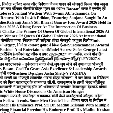
लि., निर्माता सुरिंदर यादव और निर्देशक विजय यादव की भोजपुरी फिल्म ‘गंगा जमुना
ंह का नया बोलबम गीत
वीकेडीएल ग्रुप का ‘NPA Bazaar’ भारत में एनपीए एवं
xplores Spiritual Wisdom With Swami Abhedananda On
Returns With Its 4th Edition, Featuring Sanjana Sanghi In An
dios
Kalyanji Jana’s 5th Bharat Gaurav Icon Award 2026 Held In
ar 2026 A Rising Force At The Intersection Of Business,
i Chalke The Winner Of Queen Of Global International 2026 At
e Winner Of Queen Of Global Universe 2026 At International
 का रोमांटिक गाना ‘सिल्क वाली सड़िया’ होडा भोजपुरी पर हुआ रिलीज
Indo
‘मंगलसूत्र’, निर्माता रत्नाकर कुमार ने किया ऐलान
Sureshchandra Awasthi
 Fashion And Entertainment
Model Actress Sofee George Latest
टस्टैंडिंग ई-कॉमर्स शूट ऑफ द ईयर 2026-2027’ का अवॉर्ड, सपने मॉडलिंग
ల్లించిన ఐసిఐసిఐ ప్రుడెన్షియల్ లైఫ్ ఇన్సూరెన్స్
Q1-FY2027-এ
्लब मास्टरकार्ड – तुर्कस्तान सादर केले.
जुग-जुग जीने की दुआ वाला भोजपुरी
. Basant Goel To Grace Asia Excellence & Leadership Awards
नांची गरज
Fashion Designer Aisha Shetty’s YASHNA
सृष्टी भारती का भोजपुरी लोकगीत ‘गवना वीएस खेलवना’ ने पार किया 10 मिलियन
ो मिला महाराष्ट्र के राज्यपाल सी.पी. राधाकृष्णन के हाथों ‘बेस्ट बॉलीवुड
‘अभंगवारी’ ने शन्मुखानंद हॉल को भक्तिरस से सराबोर किया
राहुल देशपांडे यांच्या
ic White House Discussions On American Hunger
ी रामदास आठवले; संघमित्रा गायकवाड यांनी केले जननेतृत्वाचे कौतुक, महिला
Follow Trends. Some Men Create Them
विजय यादव के निर्देशन में
eader His Eminence Prof. Sir Dr. Madhu Krishan With Multiple
elong Financial Freedom
His Eminence Prof. Dr. Madhu Krishan