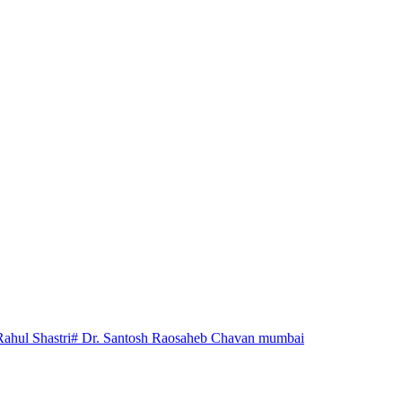
Rahul Shastri
# Dr. Santosh Raosaheb Chavan mumbai