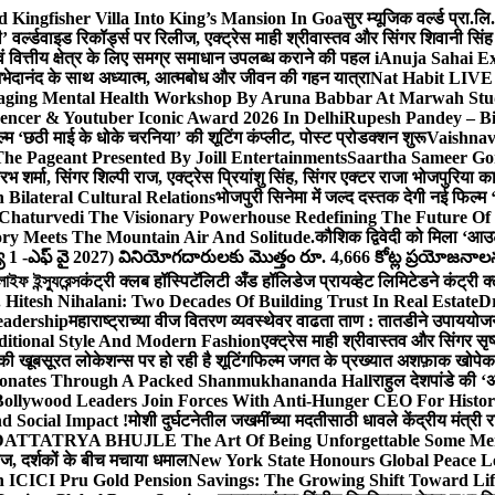
Kingfisher Villa Into King’s Mansion In Goa
सुर म्यूजिक वर्ल्ड प्रा.
’ वर्ल्डवाइड रिकॉर्ड्स पर रिलीज, एक्ट्रेस माही श्रीवास्तव और सिंगर शिवानी सि
ंग एवं वित्तीय क्षेत्र के लिए समग्र समाधान उपलब्ध कराने की पहल i
Anuja Sahai E
ी अभेदानंद के साथ अध्यात्म, आत्मबोध और जीवन की गहन यात्रा
Nat Habit LIVE 
ging Mental Health Workshop By Aruna Babbar At Marwah Stu
encer & Youtuber Iconic Award 2026 In Delhi
Rupesh Pandey – Bih
िल्म ‘छठी माई के धोके चरनिया’ की शूटिंग कंप्लीट, पोस्ट प्रोडक्शन शुरू
Vaishnav
he Pageant Presented By Joill Entertainments
Saartha Sameer Gor
 शर्मा, सिंगर शिल्पी राज, एक्ट्रेस प्रियांशु सिंह, सिंगर एक्टर राजा भोजपुरिया
ilateral Cultural Relations
भोजपुरी सिनेमा में जल्द दस्तक देगी नई फिल्म 
Chaturvedi The Visionary Powerhouse Redefining The Future Of
y Meets The Mountain Air And Solitude.
कौशिक द्विवेदी को मिला ‘आउ
 1 -ఎఫ్ వై 2027) వినియోగదారులకు మొత్తం రూ. 4,666 కోట్ల ప్రయోజనాలను చె
ফ ইন্স্যুরেন্স
कंट्री क्लब हॉस्पिटॅलिटी अँड हॉलिडेज प्रायव्हेट लिमिटेडने कंट्री क
 Hitesh Nihalani: Two Decades Of Building Trust In Real Estate
Dr
eadership
महाराष्ट्राच्या वीज वितरण व्यवस्थेवर वाढता ताण : तातडीने उपाययोज
itional Style And Modern Fashion
एक्ट्रेस माही श्रीवास्तव और सिंगर 
 की खूबसूरत लोकेशन्स पर हो रही है शूटिंग
फिल्म जगत के प्रख्यात अशफ़ाक खोपेकर क
onates Through A Packed Shanmukhananda Hall
राहुल देशपांडे की 
ollywood Leaders Join Forces With Anti-Hunger CEO For Histor
 Social Impact !
मोशी दुर्घटनेतील जखमींच्या मदतीसाठी धावले केंद्रीय मंत्र
TTATRYA BHUJLE The Art Of Being Unforgettable Some Men 
लीज, दर्शकों के बीच मचाया धमाल
New York State Honours Global Peace L
 ICICI Pru Gold Pension Savings: The Growing Shift Toward Lif