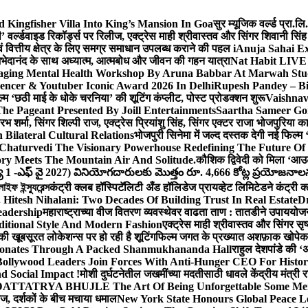
Kingfisher Villa Into King’s Mansion In Goa
सुर म्यूजिक वर्ल्ड प्रा.
’ वर्ल्डवाइड रिकॉर्ड्स पर रिलीज, एक्ट्रेस माही श्रीवास्तव और सिंगर शिवानी सि
ंग एवं वित्तीय क्षेत्र के लिए समग्र समाधान उपलब्ध कराने की पहल i
Anuja Sahai E
ी अभेदानंद के साथ अध्यात्म, आत्मबोध और जीवन की गहन यात्रा
Nat Habit LIVE 
ging Mental Health Workshop By Aruna Babbar At Marwah Stu
encer & Youtuber Iconic Award 2026 In Delhi
Rupesh Pandey – Bih
िल्म ‘छठी माई के धोके चरनिया’ की शूटिंग कंप्लीट, पोस्ट प्रोडक्शन शुरू
Vaishnav
he Pageant Presented By Joill Entertainments
Saartha Sameer Gor
 शर्मा, सिंगर शिल्पी राज, एक्ट्रेस प्रियांशु सिंह, सिंगर एक्टर राजा भोजपुरिया
ilateral Cultural Relations
भोजपुरी सिनेमा में जल्द दस्तक देगी नई फिल्म 
Chaturvedi The Visionary Powerhouse Redefining The Future Of
y Meets The Mountain Air And Solitude.
कौशिक द्विवेदी को मिला ‘आउ
 1 -ఎఫ్ వై 2027) వినియోగదారులకు మొత్తం రూ. 4,666 కోట్ల ప్రయోజనాలను చె
ফ ইন্স্যুরেন্স
कंट्री क्लब हॉस्पिटॅलिटी अँड हॉलिडेज प्रायव्हेट लिमिटेडने कंट्री क
 Hitesh Nihalani: Two Decades Of Building Trust In Real Estate
Dr
eadership
महाराष्ट्राच्या वीज वितरण व्यवस्थेवर वाढता ताण : तातडीने उपाययोज
itional Style And Modern Fashion
एक्ट्रेस माही श्रीवास्तव और सिंगर 
 की खूबसूरत लोकेशन्स पर हो रही है शूटिंग
फिल्म जगत के प्रख्यात अशफ़ाक खोपेकर क
onates Through A Packed Shanmukhananda Hall
राहुल देशपांडे की 
ollywood Leaders Join Forces With Anti-Hunger CEO For Histor
 Social Impact !
मोशी दुर्घटनेतील जखमींच्या मदतीसाठी धावले केंद्रीय मंत्र
TTATRYA BHUJLE The Art Of Being Unforgettable Some Men 
लीज, दर्शकों के बीच मचाया धमाल
New York State Honours Global Peace L