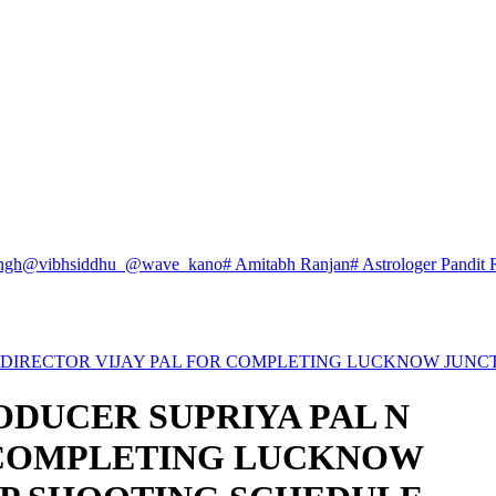
ngh
@vibhsiddhu_
@wave_kano
# Amitabh Ranjan
# Astrologer Pandit 
 DIRECTOR VIJAY PAL FOR COMPLETING LUCKNOW JUNC
DUCER SUPRIYA PAL N
R COMPLETING LUCKNOW