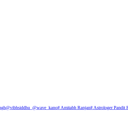
ngh
@vibhsiddhu_
@wave_kano
# Amitabh Ranjan
# Astrologer Pandit 