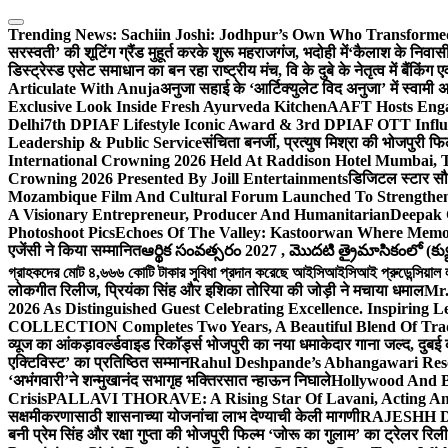
Skip
to
Trending News:
Sachiin Joshi: Jodhpur’s Own Who Transformed 
content
सरस्वती’ की शूटिंग ग्रैंड मुहूर्त करके शुरू महराजगंज, भदोही में
‘कैलाश के निवासी
डिस्ट्रेस्ड एसेट समाधान का बन रहा राष्ट्रीय मंच, वि के दुबे के नेतृत्व में बैंकि
Articulate With Anuja
अनुजा सहाई के ‘आर्टिक्युलेट विद अनुजा’ में स्वाम
Exclusive Look Inside Fresh Ayurveda Kitchen
AAFT Hosts Enga
Delhi
7th DPIAF Lifestyle Iconic Award & 3rd DPIAF OTT Influ
Leadership & Public Service
संचिता बनर्जी, प्रत्युष मिश्रा की भोजपुरी फ
International Crowning 2026 Held At Raddison Hotel Mumbai, T
Crowning 2026 Presented By Joill Entertainments
डिजिटल स्टार सौरभ
Mozambique Film And Cultural Forum Launched To Strengthen B
A Visionary Entrepreneur, Producer And Humanitarian
Deepak 
Photoshoot Pics
Echoes Of The Valley: Kastoorwan Where Memor
एजेंसी ने किया सम्मानित
ఆర్థిక సంవత్సరం 2027 , మొదటి త్రైమాసికంలో (క్యు
গ্রাহকদের মোট ৪,৬৬৬ কোটি টাকার সুবিধা প্রদান করেছে আইসিআইসিআই প্রুডেন্সিয়াল লাই
लोकगीत रिलीज, प्रियंका सिंह और इशिका तोरिया की जोड़ी ने मचाया धमाल
Mr.
2026 As Distinguished Guest Celebrating Excellence. Inspiring L
COLLECTION Completes Two Years, A Beautiful Blend Of Trad
व्यूज का आंकड़ा
वर्ल्डवाइड रिकॉर्ड्स भोजपुरी का नया धमाकेदार गाना जल्द, दुबई
एक्टिविस्ट’ का प्रतिष्ठित सम्मान
Rahul Deshpande’s Abhangawari Res
‘अभंगवारी’ने शन्मुखानंद सभागृह भक्तिरसात न्हाऊन निघाले
Hollywood And B
Crisis
PALLAVI THORAVE: A Rising Star Of Lavani, Acting And
सक्षमीकरणासाठी शासनाच्या योजनांचा लाभ देण्याची केली मागणी
RAJESHH DA
बनी प्रेम सिंह और रक्षा गुप्ता की भोजपुरी फिल्म ‘जोरू का गुलाम’ का ट्रेलर रि