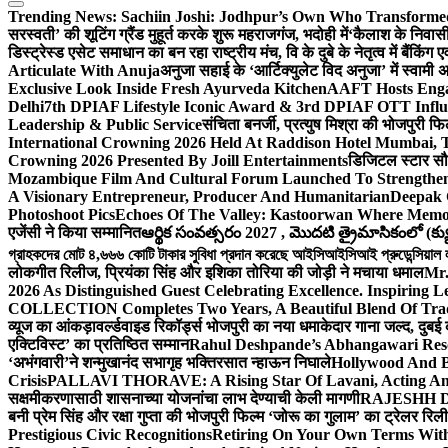
Trending News:
Sachiin Joshi: Jodhpur’s Own Who Transformed 
सरस्वती’ की शूटिंग ग्रैंड मुहूर्त करके शुरू महराजगंज, भदोही में
‘कैलाश के निवासी
डिस्ट्रेस्ड एसेट समाधान का बन रहा राष्ट्रीय मंच, वि के दुबे के नेतृत्व में बैंकि
Articulate With Anuja
अनुजा सहाई के ‘आर्टिक्युलेट विद अनुजा’ में स्वाम
Exclusive Look Inside Fresh Ayurveda Kitchen
AAFT Hosts Enga
Delhi
7th DPIAF Lifestyle Iconic Award & 3rd DPIAF OTT Influ
Leadership & Public Service
संचिता बनर्जी, प्रत्युष मिश्रा की भोजपुरी फ
International Crowning 2026 Held At Raddison Hotel Mumbai, T
Crowning 2026 Presented By Joill Entertainments
डिजिटल स्टार सौरभ
Mozambique Film And Cultural Forum Launched To Strengthen B
A Visionary Entrepreneur, Producer And Humanitarian
Deepak 
Photoshoot Pics
Echoes Of The Valley: Kastoorwan Where Memor
एजेंसी ने किया सम्मानित
ఆర్థిక సంవత్సరం 2027 , మొదటి త్రైమాసికంలో (క్యు
গ্রাহকদের মোট ৪,৬৬৬ কোটি টাকার সুবিধা প্রদান করেছে আইসিআইসিআই প্রুডেন্সিয়াল লাই
लोकगीत रिलीज, प्रियंका सिंह और इशिका तोरिया की जोड़ी ने मचाया धमाल
Mr.
2026 As Distinguished Guest Celebrating Excellence. Inspiring L
COLLECTION Completes Two Years, A Beautiful Blend Of Trad
व्यूज का आंकड़ा
वर्ल्डवाइड रिकॉर्ड्स भोजपुरी का नया धमाकेदार गाना जल्द, दुबई
एक्टिविस्ट’ का प्रतिष्ठित सम्मान
Rahul Deshpande’s Abhangawari Res
‘अभंगवारी’ने शन्मुखानंद सभागृह भक्तिरसात न्हाऊन निघाले
Hollywood And B
Crisis
PALLAVI THORAVE: A Rising Star Of Lavani, Acting And
सक्षमीकरणासाठी शासनाच्या योजनांचा लाभ देण्याची केली मागणी
RAJESHH DA
बनी प्रेम सिंह और रक्षा गुप्ता की भोजपुरी फिल्म ‘जोरू का गुलाम’ का ट्रेलर रि
Prestigious Civic Recognitions
Retiring On Your Own Terms With