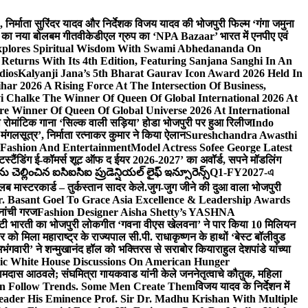
लि., निर्माता सुरिंदर यादव और निर्देशक विजय यादव की भोजपुरी फिल्म ‘गंगा जमुना
ंह का नया बोलबम गीत
वीकेडीएल ग्रुप का ‘NPA Bazaar’ भारत में एनपीए एवं
xplores Spiritual Wisdom With Swami Abhedananda On
Returns With Its 4th Edition, Featuring Sanjana Sanghi In An
dios
Kalyanji Jana’s 5th Bharat Gaurav Icon Award 2026 Held In
ar 2026 A Rising Force At The Intersection Of Business,
i Chalke The Winner Of Queen Of Global International 2026 At
e Winner Of Queen Of Global Universe 2026 At International
 का रोमांटिक गाना ‘सिल्क वाली सड़िया’ होडा भोजपुरी पर हुआ रिलीज
Indo
‘मंगलसूत्र’, निर्माता रत्नाकर कुमार ने किया ऐलान
Sureshchandra Awasthi
 Fashion And Entertainment
Model Actress Sofee George Latest
टस्टैंडिंग ई-कॉमर्स शूट ऑफ द ईयर 2026-2027’ का अवॉर्ड, सपने मॉडलिंग
ల్లించిన ఐసిఐసిఐ ప్రుడెన్షియల్ లైఫ్ ఇన్సూరెన్స్
Q1-FY2027-এ
्लब मास्टरकार्ड – तुर्कस्तान सादर केले.
जुग-जुग जीने की दुआ वाला भोजपुरी
. Basant Goel To Grace Asia Excellence & Leadership Awards
नांची गरज
Fashion Designer Aisha Shetty’s YASHNA
सृष्टी भारती का भोजपुरी लोकगीत ‘गवना वीएस खेलवना’ ने पार किया 10 मिलियन
ो मिला महाराष्ट्र के राज्यपाल सी.पी. राधाकृष्णन के हाथों ‘बेस्ट बॉलीवुड
‘अभंगवारी’ ने शन्मुखानंद हॉल को भक्तिरस से सराबोर किया
राहुल देशपांडे यांच्या
ic White House Discussions On American Hunger
ी रामदास आठवले; संघमित्रा गायकवाड यांनी केले जननेतृत्वाचे कौतुक, महिला
Follow Trends. Some Men Create Them
विजय यादव के निर्देशन में
eader His Eminence Prof. Sir Dr. Madhu Krishan With Multiple