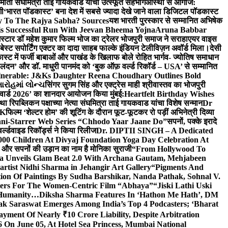
र्माती संघमित्रा ताई गायकवाड यांचा उत्स्फूर्त सहभाग
आस्था से आगाज:
गी
‘भारत पॉडकास्ट’ बना देश में सबसे ज्यादा देखे जाने वाला डिजिटल पॉडकास्ट
y To The Rajya Sabha? Sources
यश भारती पुरस्कार से सम्मानित अभिषेक
s Successful Run With Jeevan Bheema Yojna
Aruna Babbar
्मस्टार डॉ महेश कुमार फिल्म भोज का ट्रेलर भोजपुरी समाज ने सराहा
एयर वाइस
 बेस्ट सपोर्टिंग एक्टर का दादा साहब फाल्के इंडियन टेलीविज़न अवॉर्ड मिला।
देसी
स्ट में फर्जी बाबाओं और पाखंड के खिलाफ बोले रोहित भार्गव- ज्योतिष समाधान
– लंदन’ और डॉ. माधुरी पानमंद को ‘बुक ऑफ़ वर्ल्ड रिकॉर्ड – USA’ से सम्मानित
lnerable: J&Ks Daughter Reena Choudhary Outlines Bold
ારોહમાં લોન્ચ
सिंगर सुगम सिंह और एक्ट्रेस माही श्रीवास्तव का भोजपुरी
र अवार्ड 2026’ का शानदार आयोजन किया मुंबई:
Heartfelt Birthday Wishes
तथा रिपब्लिकन पक्षाच्या नेत्या संघमित्रा ताई गायकवाड यांचा विशेष सन्मान
Dr
UK
फिल्म ‘शेल्टर होम’ की शूटिंग के दौरान फूट-फूटकर रो पड़ीं अभिनेत्री दिव्या
ani-Starrer Web Series “Chhodo Yaar Jaane Do”
सपनों, पक्के इरादे
र्ल्डवाइड रिकॉर्ड्स ने किया रिलीज
Dr. DIPTII SINGH – A Dedicated
000 Children At Divyaj Foundation Yoga Day Celebration At
ास और सपनों की उड़ान का नाम है मोनिका सुराजी
“From Hollywood To
a Unveils Glam Beat 2.0 With Archana Gautam, Mehjabeen
rtist Nidhi Sharma in Jehangir Art Gallery
“Pigments And
ion Of Paintings By Sudha Barshikar, Nanda Pathak, Sohnal V.
sters For The Women-Centric Film “Abhaya”
“Jiski Lathi Uski
d Humanity…
Diksha Sharma Features In ‘Hathon Me Hath’, DM
k Saraswat Emerges Among India’s Top 4 Podcasters; ‘Bharat
yment Of Nearly ₹10 Crore Liability, Despite Arbitration
On June 05, At Hotel Sea Princess, Mumbai National