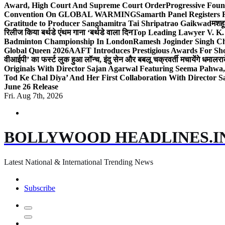
Award, High Court And Supreme Court Order
Progressive Foun
Convention On GLOBAL WARMING
Samarth Panel Registers 
Gratitude to Producer Sanghamitra Tai Shripatrao Gaikwad
मशहू
रिलीज किया बर्थडे एंथम गाना ‘बर्थडे वाला दिन
Top Leading Lawyer V. K.
Badminton Championship In London
Ramesh Joginder Singh Ch
Global Queen 2026
AAFT Introduces Prestigious Awards For Shor
वीआईपी’ का फर्स्ट लुक हुआ लॉन्च, इंदु सेन और बबलू चक्रवर्ती मचायेंगे धमाल
रा
Originals With Director Sajan Agarwal Featuring Seema Pahwa
Tod Ke Chal Diya’ And Her First Collaboration With Director 
June 26 Release
Fri. Aug 7th, 2026
BOLLYWOOD HEADLINES.I
Latest National & International Trending News
Subscribe