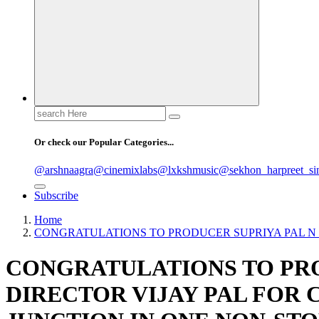
Search
for:
Or check our Popular Categories...
@arshnaagra
@cinemixlabs
@lxkshmusic
@sekhon_harpreet_si
Subscribe
Home
CONGRATULATIONS TO PRODUCER SUPRIYA PAL N
CONGRATULATIONS TO PRO
DIRECTOR VIJAY PAL FO