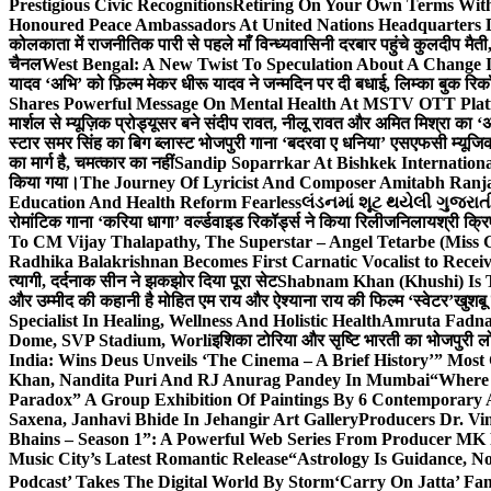
Prestigious Civic Recognitions
Retiring On Your Own Terms With
Honoured Peace Ambassadors At United Nations Headquarters 
कोलकाता में राजनीतिक पारी से पहले माँ विन्ध्यवासिनी दरबार पहुंचे कुलदीप मैती,
चैनल
West Bengal: A New Twist To Speculation About A Change 
यादव ‘अभि’ को फ़िल्म मेकर धीरू यादव ने जन्मदिन पर दी बधाई, लिम्का बुक रिकॉ
Shares Powerful Message On Mental Health At MSTV OTT Pla
मार्शल से म्यूज़िक प्रोड्यूसर बने संदीप रावत, नीलू रावत और अमित मिश्रा का 
स्टार समर सिंह का बिग ब्लास्ट भोजपुरी गाना ‘बदरवा ए धनिया’ एसएफसी म्यूज
का मार्ग है, चमत्कार का नहीं
Sandip Soparrkar At Bishkek Internationa
किया गया।
The Journey Of Lyricist And Composer Amitabh Ranja
Education And Health Reform Fearless
લંડનમાં શૂટ થયેલી ગુજરાત
रोमांटिक गाना ‘करिया धागा’ वर्ल्डवाइड रिकॉर्ड्स ने किया रिलीज
निलायश्री क्रि
To CM Vijay Thalapathy, The Superstar – Angel Tetarbe (Miss 
Radhika Balakrishnan Becomes First Carnatic Vocalist to Rece
त्यागी, दर्दनाक सीन ने झकझोर दिया पूरा सेट
Shabnam Khan (Khushi) Is T
और उम्मीद की कहानी है मोहित एम राय और ऐश्याना राय की फिल्म ‘स्वेटर’
खुशबू
Specialist In Healing, Wellness And Holistic Health
Amruta Fadnav
Dome, SVP Stadium, Worli
इशिका टोरिया और सृष्टि भारती का भोजपुरी ल
India: Wins Deus Unveils ‘The Cinema – A Brief History’” Most
Khan, Nandita Puri And RJ Anurag Pandey In Mumbai
“Where 
Paradox” A Group Exhibition Of Paintings By 6 Contemporary Ar
Saxena, Janhavi Bhide In Jehangir Art Gallery
Producers Dr. Vi
Bhains – Season 1”: A Powerful Web Series From Producer MK
Music City’s Latest Romantic Release
“Astrology Is Guidance, No
Podcast’ Takes The Digital World By Storm
‘Carry On Jatta’ Fam