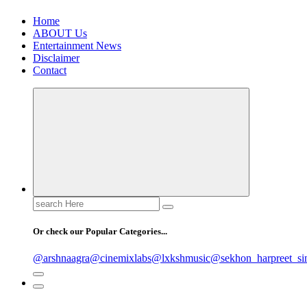
Home
ABOUT Us
Entertainment News
Disclaimer
Contact
Search
for:
Or check our Popular Categories...
@arshnaagra
@cinemixlabs
@lxkshmusic
@sekhon_harpreet_si