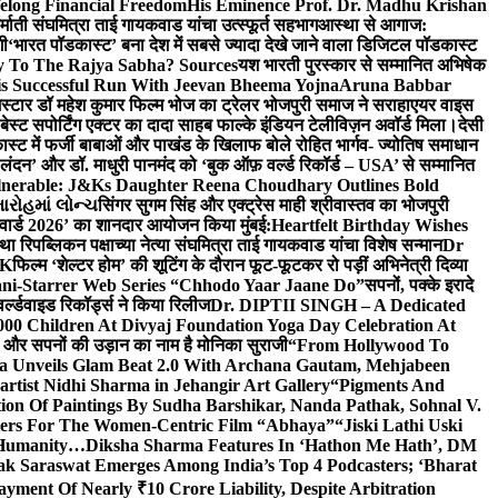
elong Financial Freedom
His Eminence Prof. Dr. Madhu Krishan
र्माती संघमित्रा ताई गायकवाड यांचा उत्स्फूर्त सहभाग
आस्था से आगाज:
गी
‘भारत पॉडकास्ट’ बना देश में सबसे ज्यादा देखे जाने वाला डिजिटल पॉडकास्ट
y To The Rajya Sabha? Sources
यश भारती पुरस्कार से सम्मानित अभिषेक
s Successful Run With Jeevan Bheema Yojna
Aruna Babbar
्मस्टार डॉ महेश कुमार फिल्म भोज का ट्रेलर भोजपुरी समाज ने सराहा
एयर वाइस
 बेस्ट सपोर्टिंग एक्टर का दादा साहब फाल्के इंडियन टेलीविज़न अवॉर्ड मिला।
देसी
स्ट में फर्जी बाबाओं और पाखंड के खिलाफ बोले रोहित भार्गव- ज्योतिष समाधान
– लंदन’ और डॉ. माधुरी पानमंद को ‘बुक ऑफ़ वर्ल्ड रिकॉर्ड – USA’ से सम्मानित
lnerable: J&Ks Daughter Reena Choudhary Outlines Bold
ારોહમાં લોન્ચ
सिंगर सुगम सिंह और एक्ट्रेस माही श्रीवास्तव का भोजपुरी
र अवार्ड 2026’ का शानदार आयोजन किया मुंबई:
Heartfelt Birthday Wishes
तथा रिपब्लिकन पक्षाच्या नेत्या संघमित्रा ताई गायकवाड यांचा विशेष सन्मान
Dr
UK
फिल्म ‘शेल्टर होम’ की शूटिंग के दौरान फूट-फूटकर रो पड़ीं अभिनेत्री दिव्या
ani-Starrer Web Series “Chhodo Yaar Jaane Do”
सपनों, पक्के इरादे
र्ल्डवाइड रिकॉर्ड्स ने किया रिलीज
Dr. DIPTII SINGH – A Dedicated
000 Children At Divyaj Foundation Yoga Day Celebration At
ास और सपनों की उड़ान का नाम है मोनिका सुराजी
“From Hollywood To
a Unveils Glam Beat 2.0 With Archana Gautam, Mehjabeen
rtist Nidhi Sharma in Jehangir Art Gallery
“Pigments And
ion Of Paintings By Sudha Barshikar, Nanda Pathak, Sohnal V.
sters For The Women-Centric Film “Abhaya”
“Jiski Lathi Uski
d Humanity…
Diksha Sharma Features In ‘Hathon Me Hath’, DM
k Saraswat Emerges Among India’s Top 4 Podcasters; ‘Bharat
yment Of Nearly ₹10 Crore Liability, Despite Arbitration