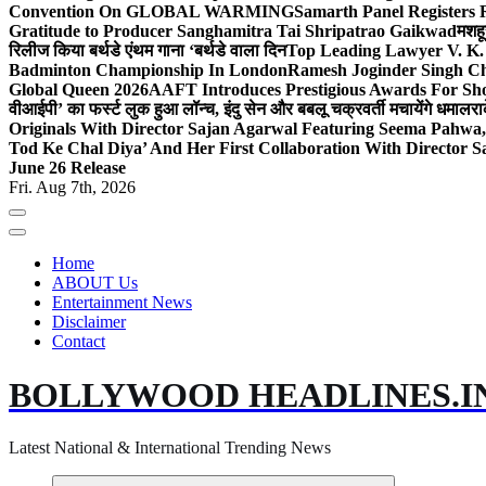
Convention On GLOBAL WARMING
Samarth Panel Registers 
Gratitude to Producer Sanghamitra Tai Shripatrao Gaikwad
मशहू
रिलीज किया बर्थडे एंथम गाना ‘बर्थडे वाला दिन
Top Leading Lawyer V. K.
Badminton Championship In London
Ramesh Joginder Singh Ch
Global Queen 2026
AAFT Introduces Prestigious Awards For Shor
वीआईपी’ का फर्स्ट लुक हुआ लॉन्च, इंदु सेन और बबलू चक्रवर्ती मचायेंगे धमाल
रा
Originals With Director Sajan Agarwal Featuring Seema Pahwa
Tod Ke Chal Diya’ And Her First Collaboration With Director 
June 26 Release
Fri. Aug 7th, 2026
Home
ABOUT Us
Entertainment News
Disclaimer
Contact
BOLLYWOOD HEADLINES.I
Latest National & International Trending News