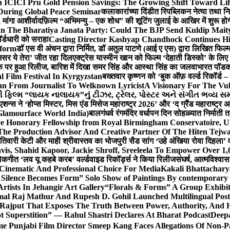
 ICICI Pru Gold Pension Savings: The Growing Shift Toward Lif
During Global Peace Seminar
कलाकारांच्या दिंडीत रिपब्लिकन नेत्या तथा नि
 मांगा आशीर्वाद
फ़िल्म “अभिमन्यु – एक शोध” की शूटिंग जुलाई के आखिर में शुरू हो
In The Bharatiya Janata Party: Could The BJP Send Kuldip Mait
र्डधारी को सराहा
Casting Director Kashyap Chandhock Continues Hi
tform
डॉ एस वी अंचन द्वारा निर्मित, डॉ अतुल पाटणे (आई ए एस) द्वारा लिखित फिल
‘असर ये तेरा’ जीत रहा दिल
एक्ट्रेस यास्मीन खान को फिल्म ‘देहाती डिस्को’ के लिए
िक पर हुआ रिलीज, बारिश में दिखा समर सिंह और आस्था सिंह का जलवा
भारत पॉडका
l Film Festival In Kyrgyzstan
बख्तवार कृष्णन को ‘बुक ऑफ़ वर्ल्ड रिकॉर्ड 
n From Journalist To Welknown Lyricist
A Visionary For The Vu
ી ફિલ્મ “લાયક નાલાયક”નું ટીઝર, ટ્રેલર, પોસ્ટર અને સંગીત ભવ્ય સમ
एशन्स ने ‘होप्स मिस्टर, मिस एंड मिसेज महाराष्ट्र 2026’ और ‘द ग्रैंड महाराष्ट्
Glamourface World India)
बालगंधर्व रंगमंदिर वर्धापन दिन सोहळ्यात निर्माती 
ive Honorary Fellowship from Royal Birmingham Conservatoire, 
he Production Advisor And Creative Partner Of The Hiten Tejw
 तिवारी केटी और माही श्रीवास्तव का भोजपुरी सैड सांग ‘उहे अंखिया रोवा दिहला’ व
is, Shahid Kapoor, Jackie Shroff, Sreeleela To Empower Over 1,
ोकगीत ‘लव यू कहबे करब’ वर्ल्डवाइड रिकॉर्ड्स ने किया रिलीज
संघर्ष, आत्मविश्व
 Cinematic And Professional Choice For Media
Kakali Bhattachary
Silence Becomes Form” Solo Show of Paintings By contemporary a
tists In Jehangir Art Gallery
“Florals & Forms” A Group Exhibit
mal Raj Mathur And Rupesh D. Gohil Launched Multilingual Po
 Rajput That Exposes The Truth Between Power, Authority, An
t Superstition” — Rahul Shastri Declares At Bharat Podcast
Deepa
e Punjabi Film Director Smeep Kang Faces Allegations Of Non-Pa