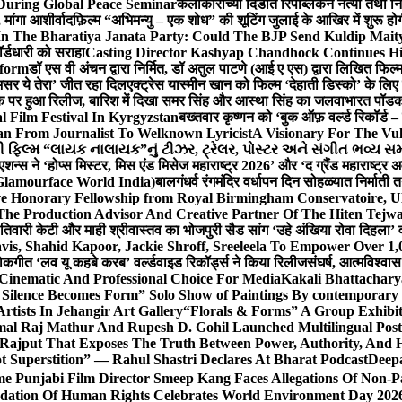
During Global Peace Seminar
कलाकारांच्या दिंडीत रिपब्लिकन नेत्या तथा नि
 मांगा आशीर्वाद
फ़िल्म “अभिमन्यु – एक शोध” की शूटिंग जुलाई के आखिर में शुरू हो
In The Bharatiya Janata Party: Could The BJP Send Kuldip Mait
र्डधारी को सराहा
Casting Director Kashyap Chandhock Continues Hi
tform
डॉ एस वी अंचन द्वारा निर्मित, डॉ अतुल पाटणे (आई ए एस) द्वारा लिखित फिल
‘असर ये तेरा’ जीत रहा दिल
एक्ट्रेस यास्मीन खान को फिल्म ‘देहाती डिस्को’ के लिए
िक पर हुआ रिलीज, बारिश में दिखा समर सिंह और आस्था सिंह का जलवा
भारत पॉडका
l Film Festival In Kyrgyzstan
बख्तवार कृष्णन को ‘बुक ऑफ़ वर्ल्ड रिकॉर्ड 
n From Journalist To Welknown Lyricist
A Visionary For The Vu
ી ફિલ્મ “લાયક નાલાયક”નું ટીઝર, ટ્રેલર, પોસ્ટર અને સંગીત ભવ્ય સમ
एशन्स ने ‘होप्स मिस्टर, मिस एंड मिसेज महाराष्ट्र 2026’ और ‘द ग्रैंड महाराष्ट्
Glamourface World India)
बालगंधर्व रंगमंदिर वर्धापन दिन सोहळ्यात निर्माती 
ive Honorary Fellowship from Royal Birmingham Conservatoire, 
he Production Advisor And Creative Partner Of The Hiten Tejw
 तिवारी केटी और माही श्रीवास्तव का भोजपुरी सैड सांग ‘उहे अंखिया रोवा दिहला’ व
is, Shahid Kapoor, Jackie Shroff, Sreeleela To Empower Over 1,
ोकगीत ‘लव यू कहबे करब’ वर्ल्डवाइड रिकॉर्ड्स ने किया रिलीज
संघर्ष, आत्मविश्व
 Cinematic And Professional Choice For Media
Kakali Bhattachary
Silence Becomes Form” Solo Show of Paintings By contemporary a
tists In Jehangir Art Gallery
“Florals & Forms” A Group Exhibit
mal Raj Mathur And Rupesh D. Gohil Launched Multilingual Po
 Rajput That Exposes The Truth Between Power, Authority, An
t Superstition” — Rahul Shastri Declares At Bharat Podcast
Deepa
e Punjabi Film Director Smeep Kang Faces Allegations Of Non-Pa
dation Of Human Rights Celebrates World Environment Day 2026 