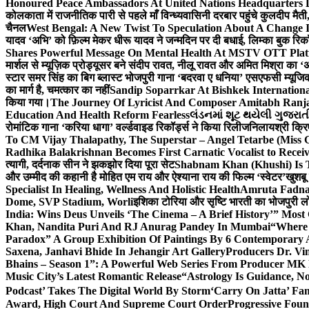
Honoured Peace Ambassadors At United Nations Headquarters 
कोलकाता में राजनीतिक पारी से पहले माँ विन्ध्यवासिनी दरबार पहुंचे कुलदीप मैती,
चैनल
West Bengal: A New Twist To Speculation About A Change 
यादव ‘अभि’ को फ़िल्म मेकर धीरू यादव ने जन्मदिन पर दी बधाई, लिम्का बुक रिकॉ
Shares Powerful Message On Mental Health At MSTV OTT Pla
मार्शल से म्यूज़िक प्रोड्यूसर बने संदीप रावत, नीलू रावत और अमित मिश्रा का 
स्टार समर सिंह का बिग ब्लास्ट भोजपुरी गाना ‘बदरवा ए धनिया’ एसएफसी म्यूज
का मार्ग है, चमत्कार का नहीं
Sandip Soparrkar At Bishkek Internationa
किया गया।
The Journey Of Lyricist And Composer Amitabh Ranja
Education And Health Reform Fearless
લંડનમાં શૂટ થયેલી ગુજરાત
रोमांटिक गाना ‘करिया धागा’ वर्ल्डवाइड रिकॉर्ड्स ने किया रिलीज
निलायश्री क्रि
To CM Vijay Thalapathy, The Superstar – Angel Tetarbe (Miss 
Radhika Balakrishnan Becomes First Carnatic Vocalist to Rece
त्यागी, दर्दनाक सीन ने झकझोर दिया पूरा सेट
Shabnam Khan (Khushi) Is T
और उम्मीद की कहानी है मोहित एम राय और ऐश्याना राय की फिल्म ‘स्वेटर’
खुशबू
Specialist In Healing, Wellness And Holistic Health
Amruta Fadnav
Dome, SVP Stadium, Worli
इशिका टोरिया और सृष्टि भारती का भोजपुरी ल
India: Wins Deus Unveils ‘The Cinema – A Brief History’” Most
Khan, Nandita Puri And RJ Anurag Pandey In Mumbai
“Where 
Paradox” A Group Exhibition Of Paintings By 6 Contemporary Ar
Saxena, Janhavi Bhide In Jehangir Art Gallery
Producers Dr. Vi
Bhains – Season 1”: A Powerful Web Series From Producer MK
Music City’s Latest Romantic Release
“Astrology Is Guidance, No
Podcast’ Takes The Digital World By Storm
‘Carry On Jatta’ Fam
Award, High Court And Supreme Court Order
Progressive Foun