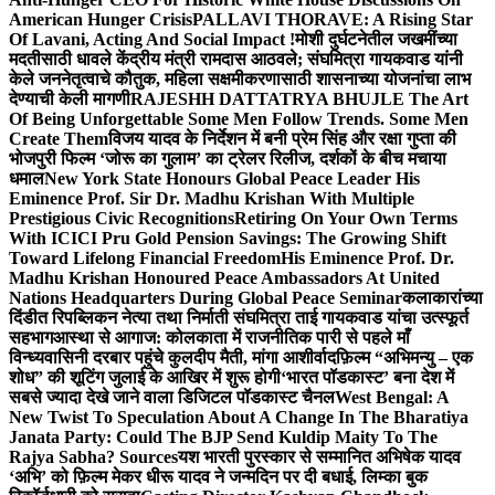
American Hunger Crisis
PALLAVI THORAVE: A Rising Star
Of Lavani, Acting And Social Impact !
मोशी दुर्घटनेतील जखमींच्या
मदतीसाठी धावले केंद्रीय मंत्री रामदास आठवले; संघमित्रा गायकवाड यांनी
केले जननेतृत्वाचे कौतुक, महिला सक्षमीकरणासाठी शासनाच्या योजनांचा लाभ
देण्याची केली मागणी
RAJESHH DATTATRYA BHUJLE The Art
Of Being Unforgettable Some Men Follow Trends. Some Men
Create Them
विजय यादव के निर्देशन में बनी प्रेम सिंह और रक्षा गुप्ता की
भोजपुरी फिल्म ‘जोरू का गुलाम’ का ट्रेलर रिलीज, दर्शकों के बीच मचाया
धमाल
New York State Honours Global Peace Leader His
Eminence Prof. Sir Dr. Madhu Krishan With Multiple
Prestigious Civic Recognitions
Retiring On Your Own Terms
With ICICI Pru Gold Pension Savings: The Growing Shift
Toward Lifelong Financial Freedom
His Eminence Prof. Dr.
Madhu Krishan Honoured Peace Ambassadors At United
Nations Headquarters During Global Peace Seminar
कलाकारांच्या
दिंडीत रिपब्लिकन नेत्या तथा निर्माती संघमित्रा ताई गायकवाड यांचा उत्स्फूर्त
सहभाग
आस्था से आगाज: कोलकाता में राजनीतिक पारी से पहले माँ
विन्ध्यवासिनी दरबार पहुंचे कुलदीप मैती, मांगा आशीर्वाद
फ़िल्म “अभिमन्यु – एक
शोध” की शूटिंग जुलाई के आखिर में शुरू होगी
‘भारत पॉडकास्ट’ बना देश में
सबसे ज्यादा देखे जाने वाला डिजिटल पॉडकास्ट चैनल
West Bengal: A
New Twist To Speculation About A Change In The Bharatiya
Janata Party: Could The BJP Send Kuldip Maity To The
Rajya Sabha? Sources
यश भारती पुरस्कार से सम्मानित अभिषेक यादव
‘अभि’ को फ़िल्म मेकर धीरू यादव ने जन्मदिन पर दी बधाई, लिम्का बुक