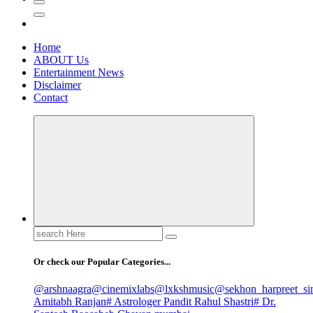
Home
ABOUT Us
Entertainment News
Disclaimer
Contact
Search
for:
Or check our Popular Categories...
@arshnaagra
@cinemixlabs
@lxkshmusic
@sekhon_harpreet_si
Amitabh Ranjan
# Astrologer Pandit Rahul Shastri
# Dr.