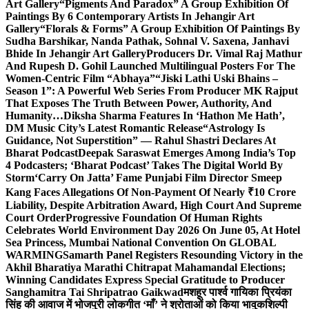
Art Gallery
“Pigments And Paradox” A Group Exhibition Of
Paintings By 6 Contemporary Artists In Jehangir Art
Gallery
“Florals & Forms” A Group Exhibition Of Paintings By
Sudha Barshikar, Nanda Pathak, Sohnal V. Saxena, Janhavi
Bhide In Jehangir Art Gallery
Producers Dr. Vimal Raj Mathur
And Rupesh D. Gohil Launched Multilingual Posters For The
Women-Centric Film “Abhaya”
“Jiski Lathi Uski Bhains –
Season 1”: A Powerful Web Series From Producer MK Rajput
That Exposes The Truth Between Power, Authority, And
Humanity…
Diksha Sharma Features In ‘Hathon Me Hath’,
DM Music City’s Latest Romantic Release
“Astrology Is
Guidance, Not Superstition” — Rahul Shastri Declares At
Bharat Podcast
Deepak Saraswat Emerges Among India’s Top
4 Podcasters; ‘Bharat Podcast’ Takes The Digital World By
Storm
‘Carry On Jatta’ Fame Punjabi Film Director Smeep
Kang Faces Allegations Of Non-Payment Of Nearly ₹10 Crore
Liability, Despite Arbitration Award, High Court And Supreme
Court Order
Progressive Foundation Of Human Rights
Celebrates World Environment Day 2026 On June 05, At Hotel
Sea Princess, Mumbai National Convention On GLOBAL
WARMING
Samarth Panel Registers Resounding Victory in the
Akhil Bharatiya Marathi Chitrapat Mahamandal Elections;
Winning Candidates Express Special Gratitude to Producer
Sanghamitra Tai Shripatrao Gaikwad
मशहूर पार्श्व गायिका प्रियंका
सिंह की आवाज में भोजपुरी लोकगीत ‘माँ’ ने श्रोताओं को किया भावुक
शिल्पी