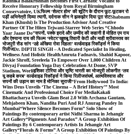
Radhika Balakrishnan Becomes First Carnatic Vocalist to
Receive Honorary Fellowship from Royal Birmingham
Conservatoire, UK
फिल्म ‘शेल्टर होम’ की शूटिंग के दौरान फूट-फूटकर रो
पड़ीं अभिनेत्री दिव्या त्यागी, दर्दनाक सीन ने झकझोर दिया पूरा सेट
Shabnam
Khan (Khushi) Is The Production Advisor And Creative
Partner Of The Hiten Tejwani-Starrer Web Series “Chhodo
Yaar Jaane Do”
सपनों, पक्के इरादे और उम्मीद की कहानी है मोहित एम राय
और ऐश्याना राय की फिल्म ‘स्वेटर’
खुशबू तिवारी केटी और माही श्रीवास्तव का
भोजपुरी सैड सांग ‘उहे अंखिया रोवा दिहला’ वर्ल्डवाइड रिकॉर्ड्स ने किया
रिलीज
Dr. DIPTII SINGH – A Dedicated Specialist In Healing,
Wellness And Holistic Health
Amruta Fadnavis, Shahid Kapoor,
Jackie Shroff, Sreeleela To Empower Over 1,000 Children At
Divyaj Foundation Yoga Day Celebration At Dome, SVP
Stadium, Worli
इशिका टोरिया और सृष्टि भारती का भोजपुरी लोकगीत ‘लव
यू कहबे करब’ वर्ल्डवाइड रिकॉर्ड्स ने किया रिलीज
संघर्ष, आत्मविश्वास और
सपनों की उड़ान का नाम है मोनिका सुराजी
“From Hollywood To India:
Wins Deus Unveils ‘The Cinema – A Brief History’” Most
Cinematic And Professional Choice For Media
Kakali
Bhattacharya Unveils Glam Beat 2.0 With Archana Gautam,
Mehjabeen Khan, Nandita Puri And RJ Anurag Pandey In
Mumbai
“Where Silence Becomes Form” Solo Show of
Paintings By contemporary artist Nidhi Sharma in Jehangir
Art Gallery
“Pigments And Paradox” A Group Exhibition Of
Paintings By 6 Contemporary Artists In Jehangir Art
Gallery
“Florals & Forms” A Group Exhibition Of Paintings By