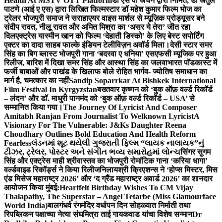
Health At MSTV OTT Platform
डॉ एस वी अंचन द्वारा निर्मित, डॉ अतुल
पाटणे (आई ए एस) द्वारा लिखित फिल्मस्टार डॉ महेश कुमार फिल्म भोज का
ट्रेलर भोजपुरी समाज ने सराहा
एयर वाइस मार्शल से म्यूज़िक प्रोड्यूसर बने
संदीप रावत, नीलू रावत और अमित मिश्रा का ‘असर ये तेरा’ जीत रहा
दिल
एक्ट्रेस यास्मीन खान को फिल्म ‘देहाती डिस्को’ के लिए बेस्ट सपोर्टिंग
एक्टर का दादा साहब फाल्के इंडियन टेलीविज़न अवॉर्ड मिला।
देसी स्टार समर
सिंह का बिग ब्लास्ट भोजपुरी गाना ‘बदरवा ए धनिया’ एसएफसी म्यूजिक पर हुआ
रिलीज, बारिश में दिखा समर सिंह और आस्था सिंह का जलवा
भारत पॉडकास्ट में
फर्जी बाबाओं और पाखंड के खिलाफ बोले रोहित भार्गव- ज्योतिष समाधान का
मार्ग है, चमत्कार का नहीं
Sandip Soparrkar At Bishkek International
Film Festival In Kyrgyzstan
बख्तवार कृष्णन को ‘बुक ऑफ़ वर्ल्ड रिकॉर्ड
– लंदन’ और डॉ. माधुरी पानमंद को ‘बुक ऑफ़ वर्ल्ड रिकॉर्ड – USA’ से
सम्मानित किया गया।
The Journey Of Lyricist And Composer
Amitabh Ranjan From Journalist To Welknown Lyricist
A
Visionary For The Vulnerable: J&Ks Daughter Reena
Choudhary Outlines Bold Education And Health Reform
Fearless
લંડનમાં શૂટ થયેલી ગુજરાતી ફિલ્મ “લાયક નાલાયક”નું
ટીઝર, ટ્રેલર, પોસ્ટર અને સંગીત ભવ્ય સમારોહમાં લોન્ચ
सिंगर सुगम
सिंह और एक्ट्रेस माही श्रीवास्तव का भोजपुरी रोमांटिक गाना ‘करिया धागा’
वर्ल्डवाइड रिकॉर्ड्स ने किया रिलीज
निलायश्री क्रिएशन्स ने ‘होप्स मिस्टर, मिस
एंड मिसेज महाराष्ट्र 2026’ और ‘द ग्रैंड महाराष्ट्र अवार्ड 2026’ का शानदार
आयोजन किया मुंबई:
Heartfelt Birthday Wishes To CM Vijay
Thalapathy, The Superstar – Angel Tetarbe (Miss Glamourface
World India)
बालगंधर्व रंगमंदिर वर्धापन दिन सोहळ्यात निर्माती तथा
रिपब्लिकन पक्षाच्या नेत्या संघमित्रा ताई गायकवाड यांचा विशेष सन्मान
Dr