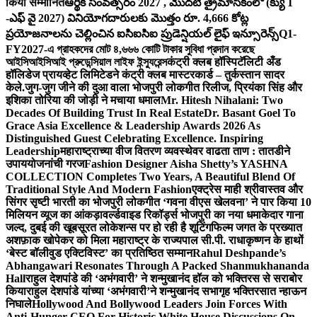
किया सम्मानित
ఆర్థిక సంవత్సరం 2027 , మొదటి త్రైమాసికంలో (క్యు 1
-ఎఫ్ వై 2027) వినియోగదారులకు మొత్తం రూ. 4,666 కోట్ల
ప్రయోజనాలను చెల్లించిన ఐసిఐసిఐ ప్రుడెన్షియల్ లైఫ్ ఇన్సూరెన్స్
Q1-
FY2027-এ গ্রাহকদের মোট ৪,৬৬৬ কোটি টাকার সুবিধা প্রদান করেছে
আইসিআইসিআই প্রুডেন্সিয়াল লাইফ ইন্স্যুরেন্স
कंट्री क्लब हॉस्पिटॅलिटी अँड
हॉलिडेज प्रायव्हेट लिमिटेडने कंट्री क्लब मास्टरकार्ड – तुर्कस्तान सादर
केले.
जुग-जुग जीने की दुआ वाला भोजपुरी लोकगीत रिलीज, प्रियंका सिंह और
इशिका तोरिया की जोड़ी ने मचाया धमाल
Mr. Hitesh Nihalani: Two
Decades Of Building Trust In Real Estate
Dr. Basant Goel To
Grace Asia Excellence & Leadership Awards 2026 As
Distinguished Guest Celebrating Excellence. Inspiring
Leadership
महाराष्ट्राच्या वीज वितरण व्यवस्थेवर वाढता ताण : तातडीने
उपाययोजनांची गरज
Fashion Designer Aisha Shetty’s YASHNA
COLLECTION Completes Two Years, A Beautiful Blend Of
Traditional Style And Modern Fashion
एक्ट्रेस माही श्रीवास्तव और
सिंगर सृष्टी भारती का भोजपुरी लोकगीत ‘गवना वीएस खेलवना’ ने पार किया 10
मिलियन व्यूज का आंकड़ा
वर्ल्डवाइड रिकॉर्ड्स भोजपुरी का नया धमाकेदार गाना
जल्द, दुबई की खूबसूरत लोकेशन्स पर हो रही है शूटिंग
फिल्म जगत के प्रख्यात
अशफ़ाक खोपेकर को मिला महाराष्ट्र के राज्यपाल सी.पी. राधाकृष्णन के हाथों
‘बेस्ट बॉलीवुड एक्टिविस्ट’ का प्रतिष्ठित सम्मान
Rahul Deshpande’s
Abhangawari Resonates Through A Packed Shanmukhananda
Hall
राहुल देशपांडे की ‘अभंगवारी’ ने शन्मुखानंद हॉल को भक्तिरस से सराबोर
किया
राहुल देशपांडे यांच्या ‘अभंगवारी’ने शन्मुखानंद सभागृह भक्तिरसात न्हाऊन
निघाले
Hollywood And Bollywood Leaders Join Forces With
Anti-Hunger CEO For Historic White House Discussions On