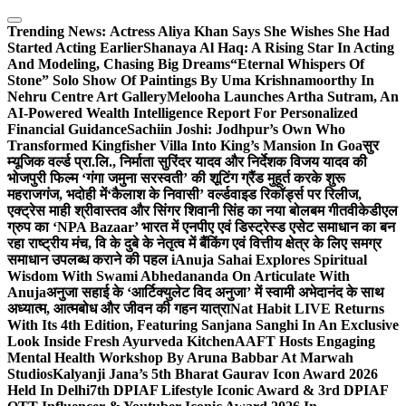
Skip
to
Trending News:
Actress Aliya Khan Says She Wishes She Had
content
Started Acting Earlier
Shanaya Al Haq: A Rising Star In Acting
And Modeling, Chasing Big Dreams
“Eternal Whispers Of
Stone” Solo Show Of Paintings By Uma Krishnamoorthy In
Nehru Centre Art Gallery
Melooha Launches Artha Sutram, An
AI-Powered Wealth Intelligence Report For Personalized
Financial Guidance
Sachiin Joshi: Jodhpur’s Own Who
Transformed Kingfisher Villa Into King’s Mansion In Goa
सुर
म्यूजिक वर्ल्ड प्रा.लि., निर्माता सुरिंदर यादव और निर्देशक विजय यादव की
भोजपुरी फिल्म ‘गंगा जमुना सरस्वती’ की शूटिंग ग्रैंड मुहूर्त करके शुरू
महराजगंज, भदोही में
‘कैलाश के निवासी’ वर्ल्डवाइड रिकॉर्ड्स पर रिलीज,
एक्ट्रेस माही श्रीवास्तव और सिंगर शिवानी सिंह का नया बोलबम गीत
वीकेडीएल
ग्रुप का ‘NPA Bazaar’ भारत में एनपीए एवं डिस्ट्रेस्ड एसेट समाधान का बन
रहा राष्ट्रीय मंच, वि के दुबे के नेतृत्व में बैंकिंग एवं वित्तीय क्षेत्र के लिए समग्र
समाधान उपलब्ध कराने की पहल i
Anuja Sahai Explores Spiritual
Wisdom With Swami Abhedananda On Articulate With
Anuja
अनुजा सहाई के ‘आर्टिक्युलेट विद अनुजा’ में स्वामी अभेदानंद के साथ
अध्यात्म, आत्मबोध और जीवन की गहन यात्रा
Nat Habit LIVE Returns
With Its 4th Edition, Featuring Sanjana Sanghi In An Exclusive
Look Inside Fresh Ayurveda Kitchen
AAFT Hosts Engaging
Mental Health Workshop By Aruna Babbar At Marwah
Studios
Kalyanji Jana’s 5th Bharat Gaurav Icon Award 2026
Held In Delhi
7th DPIAF Lifestyle Iconic Award & 3rd DPIAF