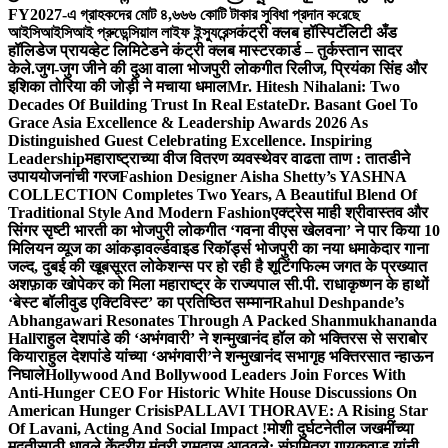
FY2027-এ গ্রাহকদের মোট ৪,৬৬৬ কোটি টাকার সুবিধা প্রদান করেছে
আইসিআইসিআই প্রুডেন্সিয়াল লাইফ ইন্স্যুরেন্স
कंट्री क्लब हॉस्पिटॅलिटी अँड
हॉलिडेज प्रायव्हेट लिमिटेडने कंट्री क्लब मास्टरकार्ड – तुर्कस्तान सादर
केले.
जुग-जुग जीने की दुआ वाला भोजपुरी लोकगीत रिलीज, प्रियंका सिंह और
इशिका तोरिया की जोड़ी ने मचाया धमाल
Mr. Hitesh Nihalani: Two
Decades Of Building Trust In Real Estate
Dr. Basant Goel To
Grace Asia Excellence & Leadership Awards 2026 As
Distinguished Guest Celebrating Excellence. Inspiring
Leadership
महाराष्ट्राच्या वीज वितरण व्यवस्थेवर वाढता ताण : तातडीने
उपाययोजनांची गरज
Fashion Designer Aisha Shetty’s YASHNA
COLLECTION Completes Two Years, A Beautiful Blend Of
Traditional Style And Modern Fashion
एक्ट्रेस माही श्रीवास्तव और
सिंगर सृष्टी भारती का भोजपुरी लोकगीत ‘गवना वीएस खेलवना’ ने पार किया 10
मिलियन व्यूज का आंकड़ा
वर्ल्डवाइड रिकॉर्ड्स भोजपुरी का नया धमाकेदार गाना
जल्द, दुबई की खूबसूरत लोकेशन्स पर हो रही है शूटिंग
फिल्म जगत के प्रख्यात
अशफ़ाक खोपेकर को मिला महाराष्ट्र के राज्यपाल सी.पी. राधाकृष्णन के हाथों
‘बेस्ट बॉलीवुड एक्टिविस्ट’ का प्रतिष्ठित सम्मान
Rahul Deshpande’s
Abhangawari Resonates Through A Packed Shanmukhananda
Hall
राहुल देशपांडे की ‘अभंगवारी’ ने शन्मुखानंद हॉल को भक्तिरस से सराबोर
किया
राहुल देशपांडे यांच्या ‘अभंगवारी’ने शन्मुखानंद सभागृह भक्तिरसात न्हाऊन
निघाले
Hollywood And Bollywood Leaders Join Forces With
Anti-Hunger CEO For Historic White House Discussions On
American Hunger Crisis
PALLAVI THORAVE: A Rising Star
Of Lavani, Acting And Social Impact !
मोशी दुर्घटनेतील जखमींच्या
मदतीसाठी धावले केंद्रीय मंत्री रामदास आठवले; संघमित्रा गायकवाड यांनी