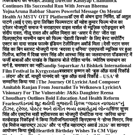
रिकॉर्डधारी को सराहा
Casting Director Kashyap Chandhock
Continues His Successful Run With Jeevan Bheema
Yojna
Aruna Babbar Shares Powerful Message On Mental
Health At MSTV OTT Platform
डॉ एस वी अंचन द्वारा निर्मित, डॉ अतुल
पाटणे (आई ए एस) द्वारा लिखित फिल्मस्टार डॉ महेश कुमार फिल्म भोज का
ट्रेलर भोजपुरी समाज ने सराहा
एयर वाइस मार्शल से म्यूज़िक प्रोड्यूसर बने
संदीप रावत, नीलू रावत और अमित मिश्रा का ‘असर ये तेरा’ जीत रहा
दिल
एक्ट्रेस यास्मीन खान को फिल्म ‘देहाती डिस्को’ के लिए बेस्ट सपोर्टिंग
एक्टर का दादा साहब फाल्के इंडियन टेलीविज़न अवॉर्ड मिला।
देसी स्टार समर
सिंह का बिग ब्लास्ट भोजपुरी गाना ‘बदरवा ए धनिया’ एसएफसी म्यूजिक पर हुआ
रिलीज, बारिश में दिखा समर सिंह और आस्था सिंह का जलवा
भारत पॉडकास्ट में
फर्जी बाबाओं और पाखंड के खिलाफ बोले रोहित भार्गव- ज्योतिष समाधान का
मार्ग है, चमत्कार का नहीं
Sandip Soparrkar At Bishkek International
Film Festival In Kyrgyzstan
बख्तवार कृष्णन को ‘बुक ऑफ़ वर्ल्ड रिकॉर्ड
– लंदन’ और डॉ. माधुरी पानमंद को ‘बुक ऑफ़ वर्ल्ड रिकॉर्ड – USA’ से
सम्मानित किया गया।
The Journey Of Lyricist And Composer
Amitabh Ranjan From Journalist To Welknown Lyricist
A
Visionary For The Vulnerable: J&Ks Daughter Reena
Choudhary Outlines Bold Education And Health Reform
Fearless
લંડનમાં શૂટ થયેલી ગુજરાતી ફિલ્મ “લાયક નાલાયક”નું
ટીઝર, ટ્રેલર, પોસ્ટર અને સંગીત ભવ્ય સમારોહમાં લોન્ચ
सिंगर सुगम
सिंह और एक्ट्रेस माही श्रीवास्तव का भोजपुरी रोमांटिक गाना ‘करिया धागा’
वर्ल्डवाइड रिकॉर्ड्स ने किया रिलीज
निलायश्री क्रिएशन्स ने ‘होप्स मिस्टर, मिस
एंड मिसेज महाराष्ट्र 2026’ और ‘द ग्रैंड महाराष्ट्र अवार्ड 2026’ का शानदार
आयोजन किया मुंबई:
Heartfelt Birthday Wishes To CM Vijay