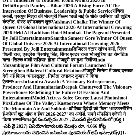
OTT Influencer & Youtuber Iconic Award 2026 In
Delhi
Rupesh Pandey – Bihar 2026 A Rising Force At The
Intersection Of Business, Leadership & Public Service
संचिता
बनर्जी, प्रत्युष मिश्रा की भोजपुरी फिल्म ‘छठी माई के धोके चरनिया’ की शूटिंग
कंप्लीट, पोस्ट प्रोडक्शन शुरू
Vaishnavi Chalke The Winner Of
Queen Of Global International 2026 At International Crowning
2026 Held At Raddison Hotel Mumbai, The Pageant Presented
By Joill Entertainments
Saartha Sameer Gore Winner Of Queen
Of Global Universe 2026 At International Crowning 2026
Presented By Joill Entertainments
डिजिटल स्टार सौरभ शर्मा, सिंगर
शिल्पी राज, एक्ट्रेस प्रियांशु सिंह, सिंगर एक्टर राजा भोजपुरिया का रोमांटिक
गाना ‘सिल्क वाली सड़िया’ होडा भोजपुरी पर हुआ रिलीज
Indo
Mozambique Film And Cultural Forum Launched To
Strengthen Bilateral Cultural Relations
भोजपुरी सिनेमा में जल्द दस्तक
देगी नई फिल्म ‘मंगलसूत्र’, निर्माता रत्नाकर कुमार ने किया
ऐलान
Sureshchandra Awasthi A Visionary Entrepreneur,
Producer And Humanitarian
Deepak Chaturvedi The Visionary
Powerhouse Redefining The Future Of Fashion And
Entertainment
Model Actress Sofee George Latest Photoshoot
Pics
Echoes Of The Valley: Kastoorwan Where Memory Meets
The Mountain Air And Solitude.
कौशिक द्विवेदी को मिला ‘आउटस्टैंडिंग
ई-कॉमर्स शूट ऑफ द ईयर 2026-2027’ का अवॉर्ड, सपने मॉडलिंग एजेंसी ने
किया सम्मानित
ఆర్థిక సంవత్సరం 2027 , మొదటి త్రైమాసికంలో (క్యు 1
-ఎఫ్ వై 2027) వినియోగదారులకు మొత్తం రూ. 4,666 కోట్ల
ప్రయోజనాలను చెల్లించిన ఐసిఐసిఐ ప్రుడెన్షియల్ లైఫ్ ఇన్సూరెన్స్
Q1-