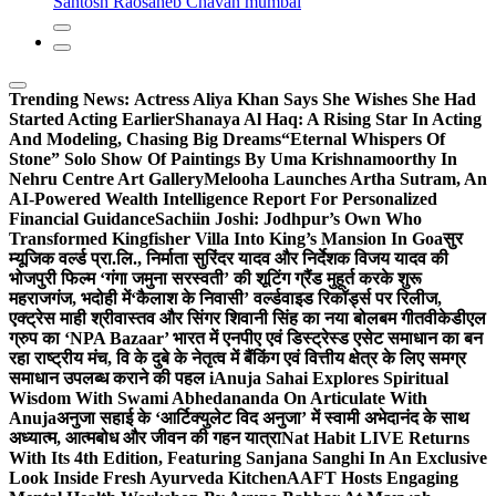
Santosh Raosaheb Chavan mumbai
Trending News:
Actress Aliya Khan Says She Wishes She Had
Started Acting Earlier
Shanaya Al Haq: A Rising Star In Acting
And Modeling, Chasing Big Dreams
“Eternal Whispers Of
Stone” Solo Show Of Paintings By Uma Krishnamoorthy In
Nehru Centre Art Gallery
Melooha Launches Artha Sutram, An
AI-Powered Wealth Intelligence Report For Personalized
Financial Guidance
Sachiin Joshi: Jodhpur’s Own Who
Transformed Kingfisher Villa Into King’s Mansion In Goa
सुर
म्यूजिक वर्ल्ड प्रा.लि., निर्माता सुरिंदर यादव और निर्देशक विजय यादव की
भोजपुरी फिल्म ‘गंगा जमुना सरस्वती’ की शूटिंग ग्रैंड मुहूर्त करके शुरू
महराजगंज, भदोही में
‘कैलाश के निवासी’ वर्ल्डवाइड रिकॉर्ड्स पर रिलीज,
एक्ट्रेस माही श्रीवास्तव और सिंगर शिवानी सिंह का नया बोलबम गीत
वीकेडीएल
ग्रुप का ‘NPA Bazaar’ भारत में एनपीए एवं डिस्ट्रेस्ड एसेट समाधान का बन
रहा राष्ट्रीय मंच, वि के दुबे के नेतृत्व में बैंकिंग एवं वित्तीय क्षेत्र के लिए समग्र
समाधान उपलब्ध कराने की पहल i
Anuja Sahai Explores Spiritual
Wisdom With Swami Abhedananda On Articulate With
Anuja
अनुजा सहाई के ‘आर्टिक्युलेट विद अनुजा’ में स्वामी अभेदानंद के साथ
अध्यात्म, आत्मबोध और जीवन की गहन यात्रा
Nat Habit LIVE Returns
With Its 4th Edition, Featuring Sanjana Sanghi In An Exclusive
Look Inside Fresh Ayurveda Kitchen
AAFT Hosts Engaging