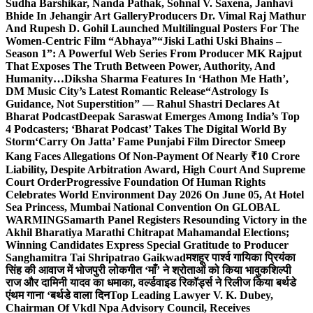
Sudha Barshikar, Nanda Pathak, Sohnal V. Saxena, Janhavi
Bhide In Jehangir Art Gallery
Producers Dr. Vimal Raj Mathur
And Rupesh D. Gohil Launched Multilingual Posters For The
Women-Centric Film “Abhaya”
“Jiski Lathi Uski Bhains –
Season 1”: A Powerful Web Series From Producer MK Rajput
That Exposes The Truth Between Power, Authority, And
Humanity…
Diksha Sharma Features In ‘Hathon Me Hath’,
DM Music City’s Latest Romantic Release
“Astrology Is
Guidance, Not Superstition” — Rahul Shastri Declares At
Bharat Podcast
Deepak Saraswat Emerges Among India’s Top
4 Podcasters; ‘Bharat Podcast’ Takes The Digital World By
Storm
‘Carry On Jatta’ Fame Punjabi Film Director Smeep
Kang Faces Allegations Of Non-Payment Of Nearly ₹10 Crore
Liability, Despite Arbitration Award, High Court And Supreme
Court Order
Progressive Foundation Of Human Rights
Celebrates World Environment Day 2026 On June 05, At Hotel
Sea Princess, Mumbai National Convention On GLOBAL
WARMING
Samarth Panel Registers Resounding Victory in the
Akhil Bharatiya Marathi Chitrapat Mahamandal Elections;
Winning Candidates Express Special Gratitude to Producer
Sanghamitra Tai Shripatrao Gaikwad
मशहूर पार्श्व गायिका प्रियंका
सिंह की आवाज में भोजपुरी लोकगीत ‘माँ’ ने श्रोताओं को किया भावुक
शिल्पी
राज और दामिनी यादव का धमाका, वर्ल्डवाइड रिकॉर्ड्स ने रिलीज किया बर्थडे
एंथम गाना ‘बर्थडे वाला दिन
Top Leading Lawyer V. K. Dubey,
Chairman Of Vkdl Npa Advisory Council, Receives