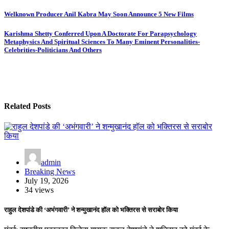
Post
Welknown Producer Anil Kabra May Soon Announce 5 New Films
navigation
Karishma Shetty Conferred Upon A Doctorate For Parapsychology
Metaphysics And Spiritual Sciences To Many Eminent Personalities-
Celebrities-Politicians And Others
Related Posts
admin
Breaking News
July 19, 2026
34 views
राहुल देशपांडे की ‘अभंगवारी’ ने शन्मुखानंद हॉल को भक्तिरस से सराबोर किया