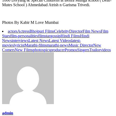
1000 Divyang & Special Childrens at Behra Munga school ( Deaf-
Mutes School ) Ahmedabad Atrish n Garisma Trivedi.
Photos By Kabir M Love Mumbai
actors
Actress
Bhojpuri Films
Celebrity
Director
Film News
Film
Stars
film-personalities
filmstar
gossip
Hindi Films
Hindi
News
interviews
Latest News
Latest Videos
latest-
movies
lyricist
Marathi-films
marathi-news
Music Director
New
Comers
New Films
photos
pics
producer
Promos
Singers
Trailor
videos
admin