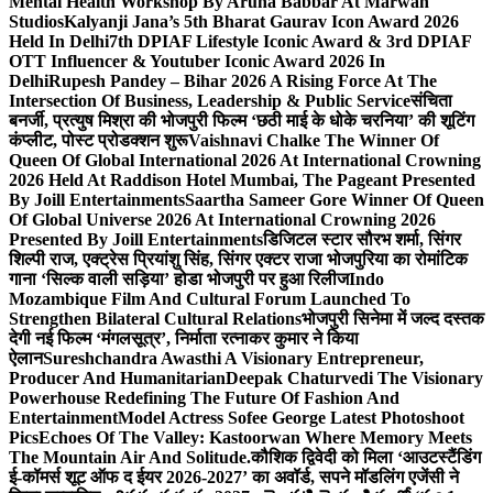
Mental Health Workshop By Aruna Babbar At Marwah
Studios
Kalyanji Jana’s 5th Bharat Gaurav Icon Award 2026
Held In Delhi
7th DPIAF Lifestyle Iconic Award & 3rd DPIAF
OTT Influencer & Youtuber Iconic Award 2026 In
Delhi
Rupesh Pandey – Bihar 2026 A Rising Force At The
Intersection Of Business, Leadership & Public Service
संचिता
बनर्जी, प्रत्युष मिश्रा की भोजपुरी फिल्म ‘छठी माई के धोके चरनिया’ की शूटिंग
कंप्लीट, पोस्ट प्रोडक्शन शुरू
Vaishnavi Chalke The Winner Of
Queen Of Global International 2026 At International Crowning
2026 Held At Raddison Hotel Mumbai, The Pageant Presented
By Joill Entertainments
Saartha Sameer Gore Winner Of Queen
Of Global Universe 2026 At International Crowning 2026
Presented By Joill Entertainments
डिजिटल स्टार सौरभ शर्मा, सिंगर
शिल्पी राज, एक्ट्रेस प्रियांशु सिंह, सिंगर एक्टर राजा भोजपुरिया का रोमांटिक
गाना ‘सिल्क वाली सड़िया’ होडा भोजपुरी पर हुआ रिलीज
Indo
Mozambique Film And Cultural Forum Launched To
Strengthen Bilateral Cultural Relations
भोजपुरी सिनेमा में जल्द दस्तक
देगी नई फिल्म ‘मंगलसूत्र’, निर्माता रत्नाकर कुमार ने किया
ऐलान
Sureshchandra Awasthi A Visionary Entrepreneur,
Producer And Humanitarian
Deepak Chaturvedi The Visionary
Powerhouse Redefining The Future Of Fashion And
Entertainment
Model Actress Sofee George Latest Photoshoot
Pics
Echoes Of The Valley: Kastoorwan Where Memory Meets
The Mountain Air And Solitude.
कौशिक द्विवेदी को मिला ‘आउटस्टैंडिंग
ई-कॉमर्स शूट ऑफ द ईयर 2026-2027’ का अवॉर्ड, सपने मॉडलिंग एजेंसी ने