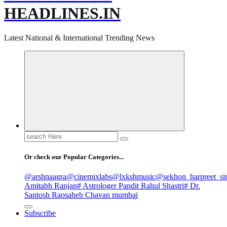
HEADLINES.IN
Latest National & International Trending News
Search
for:
Or check our Popular Categories...
@arshnaagra
@cinemixlabs
@lxkshmusic
@sekhon_harpreet_si
Amitabh Ranjan
# Astrologer Pandit Rahul Shastri
# Dr.
Santosh Raosaheb Chavan mumbai
Subscribe