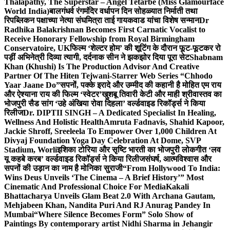
Thalapathy, The Superstar – Angel Tetarbe (Miss Glamourface
World India)
बालगंधर्व रंगमंदिर वर्धापन दिन सोहळ्यात निर्माती तथा
रिपब्लिकन पक्षाच्या नेत्या संघमित्रा ताई गायकवाड यांचा विशेष सन्मान
Dr
Radhika Balakrishnan Becomes First Carnatic Vocalist to
Receive Honorary Fellowship from Royal Birmingham
Conservatoire, UK
फिल्म ‘शेल्टर होम’ की शूटिंग के दौरान फूट-फूटकर रो
पड़ीं अभिनेत्री दिव्या त्यागी, दर्दनाक सीन ने झकझोर दिया पूरा सेट
Shabnam
Khan (Khushi) Is The Production Advisor And Creative
Partner Of The Hiten Tejwani-Starrer Web Series “Chhodo
Yaar Jaane Do”
सपनों, पक्के इरादे और उम्मीद की कहानी है मोहित एम राय
और ऐश्याना राय की फिल्म ‘स्वेटर’
खुशबू तिवारी केटी और माही श्रीवास्तव का
भोजपुरी सैड सांग ‘उहे अंखिया रोवा दिहला’ वर्ल्डवाइड रिकॉर्ड्स ने किया
रिलीज
Dr. DIPTII SINGH – A Dedicated Specialist In Healing,
Wellness And Holistic Health
Amruta Fadnavis, Shahid Kapoor,
Jackie Shroff, Sreeleela To Empower Over 1,000 Children At
Divyaj Foundation Yoga Day Celebration At Dome, SVP
Stadium, Worli
इशिका टोरिया और सृष्टि भारती का भोजपुरी लोकगीत ‘लव
यू कहबे करब’ वर्ल्डवाइड रिकॉर्ड्स ने किया रिलीज
संघर्ष, आत्मविश्वास और
सपनों की उड़ान का नाम है मोनिका सुराजी
“From Hollywood To India:
Wins Deus Unveils ‘The Cinema – A Brief History’” Most
Cinematic And Professional Choice For Media
Kakali
Bhattacharya Unveils Glam Beat 2.0 With Archana Gautam,
Mehjabeen Khan, Nandita Puri And RJ Anurag Pandey In
Mumbai
“Where Silence Becomes Form” Solo Show of
Paintings By contemporary artist Nidhi Sharma in Jehangir