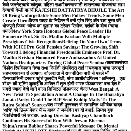
केले जननेतृत्वाचे कौतुक, महिला सक्षमीकरणासाठी शासनाच्या योजनांचा लाभ
देण्याची केली मागणी
RAJESHH DATTATRYA BHUJLE The Art
Of Being Unforgettable Some Men Follow Trends. Some Men
Create Them
विजय यादव के निर्देशन में बनी प्रेम सिंह और रक्षा गुप्ता की
भोजपुरी फिल्म ‘जोरू का गुलाम’ का ट्रेलर रिलीज, दर्शकों के बीच मचाया
धमाल
New York State Honours Global Peace Leader His
Eminence Prof. Sir Dr. Madhu Krishan With Multiple
Prestigious Civic Recognitions
Retiring On Your Own Terms
With ICICI Pru Gold Pension Savings: The Growing Shift
Toward Lifelong Financial Freedom
His Eminence Prof. Dr.
Madhu Krishan Honoured Peace Ambassadors At United
Nations Headquarters During Global Peace Seminar
कलाकारांच्या
दिंडीत रिपब्लिकन नेत्या तथा निर्माती संघमित्रा ताई गायकवाड यांचा उत्स्फूर्त
सहभाग
आस्था से आगाज: कोलकाता में राजनीतिक पारी से पहले माँ
विन्ध्यवासिनी दरबार पहुंचे कुलदीप मैती, मांगा आशीर्वाद
फ़िल्म “अभिमन्यु – एक
शोध” की शूटिंग जुलाई के आखिर में शुरू होगी
‘भारत पॉडकास्ट’ बना देश में
सबसे ज्यादा देखे जाने वाला डिजिटल पॉडकास्ट चैनल
West Bengal: A
New Twist To Speculation About A Change In The Bharatiya
Janata Party: Could The BJP Send Kuldip Maity To The
Rajya Sabha? Sources
यश भारती पुरस्कार से सम्मानित अभिषेक यादव
‘अभि’ को फ़िल्म मेकर धीरू यादव ने जन्मदिन पर दी बधाई, लिम्का बुक
रिकॉर्डधारी को सराहा
Casting Director Kashyap Chandhock
Continues His Successful Run With Jeevan Bheema
Yojna
Aruna Babbar Shares Powerful Message On Mental