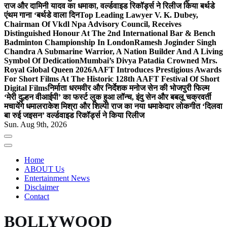
राज और दामिनी यादव का धमाका, वर्ल्डवाइड रिकॉर्ड्स ने रिलीज किया बर्थडे
एंथम गाना ‘बर्थडे वाला दिन
Top Leading Lawyer V. K. Dubey,
Chairman Of Vkdl Npa Advisory Council, Receives
Distinguished Honour At The 2nd International Bar & Bench
Badminton Championship In London
Ramesh Joginder Singh
Chandra A Submarine Warrior, A Nation Builder And A Living
Symbol Of Dedication
Mumbai’s Divya Patadia Crowned Mrs.
Royal Global Queen 2026
AAFT Introduces Prestigious Awards
For Short Films At The Historic 128th AAFT Festival Of Short
Digital Films
निर्माता धरमवीर और निर्देशक मनोज सेन की भोजपुरी फिल्म
‘मेरी दुल्हन वीआईपी’ का फर्स्ट लुक हुआ लॉन्च, इंदु सेन और बबलू चक्रवर्ती
मचायेंगे धमाल
राकेश मिश्रा और शिल्पी राज का नया धमाकेदार लोकगीत ‘दिलवा
बा रुई जइसन’ वर्ल्डवाइड रिकॉर्ड्स ने किया रिलीज
Sun. Aug 9th, 2026
Home
ABOUT Us
Entertainment News
Disclaimer
Contact
BOLLYWOOD