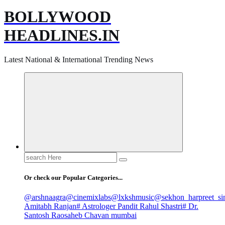
BOLLYWOOD
HEADLINES.IN
Latest National & International Trending News
Search
for:
Or check our Popular Categories...
@arshnaagra
@cinemixlabs
@lxkshmusic
@sekhon_harpreet_si
Amitabh Ranjan
# Astrologer Pandit Rahul Shastri
# Dr.
Santosh Raosaheb Chavan mumbai