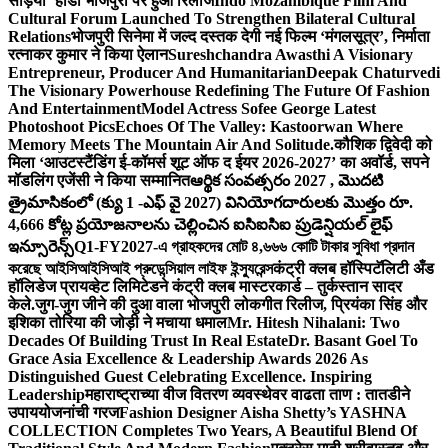
सड़िया’ होडा भोजपुरी पर हुआ रिलीज
Indo Mozambique Film And
Cultural Forum Launched To Strengthen Bilateral Cultural
Relations
भोजपुरी सिनेमा में जल्द दस्तक देगी नई फिल्म ‘मंगलसूत्र’, निर्माता
रत्नाकर कुमार ने किया ऐलान
Sureshchandra Awasthi A Visionary
Entrepreneur, Producer And Humanitarian
Deepak Chaturvedi
The Visionary Powerhouse Redefining The Future Of Fashion
And Entertainment
Model Actress Sofee George Latest
Photoshoot Pics
Echoes Of The Valley: Kastoorwan Where
Memory Meets The Mountain Air And Solitude.
कौशिक द्विवेदी को
मिला ‘आउटस्टैंडिंग ई-कॉमर्स शूट ऑफ द ईयर 2026-2027’ का अवॉर्ड, सपने
मॉडलिंग एजेंसी ने किया सम्मानित
ఆర్థిక సంవత్సరం 2027 , మొదటి
త్రైమాసికంలో (క్యు 1 -ఎఫ్ వై 2027) వినియోగదారులకు మొత్తం రూ.
4,666 కోట్ల ప్రయోజనాలను చెల్లించిన ఐసిఐసిఐ ప్రుడెన్షియల్ లైఫ్
ఇన్సూరెన్స్
Q1-FY2027-এ গ্রাহকদের মোট ৪,৬৬৬ কোটি টাকার সুবিধা প্রদান
করেছে আইসিআইসিআই প্রুডেন্সিয়াল লাইফ ইন্স্যুরেন্স
कंट्री क्लब हॉस्पिटॅलिटी अँड
हॉलिडेज प्रायव्हेट लिमिटेडने कंट्री क्लब मास्टरकार्ड – तुर्कस्तान सादर
केले.
जुग-जुग जीने की दुआ वाला भोजपुरी लोकगीत रिलीज, प्रियंका सिंह और
इशिका तोरिया की जोड़ी ने मचाया धमाल
Mr. Hitesh Nihalani: Two
Decades Of Building Trust In Real Estate
Dr. Basant Goel To
Grace Asia Excellence & Leadership Awards 2026 As
Distinguished Guest Celebrating Excellence. Inspiring
Leadership
महाराष्ट्राच्या वीज वितरण व्यवस्थेवर वाढता ताण : तातडीने
उपाययोजनांची गरज
Fashion Designer Aisha Shetty’s YASHNA
COLLECTION Completes Two Years, A Beautiful Blend Of