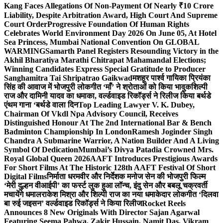
Kang Faces Allegations Of Non-Payment Of Nearly ₹10 Crore
Liability, Despite Arbitration Award, High Court And Supreme
Court Order
Progressive Foundation Of Human Rights
Celebrates World Environment Day 2026 On June 05, At Hotel
Sea Princess, Mumbai National Convention On GLOBAL
WARMING
Samarth Panel Registers Resounding Victory in the
Akhil Bharatiya Marathi Chitrapat Mahamandal Elections;
Winning Candidates Express Special Gratitude to Producer
Sanghamitra Tai Shripatrao Gaikwad
मशहूर पार्श्व गायिका प्रियंका
सिंह की आवाज में भोजपुरी लोकगीत ‘माँ’ ने श्रोताओं को किया भावुक
शिल्पी
राज और दामिनी यादव का धमाका, वर्ल्डवाइड रिकॉर्ड्स ने रिलीज किया बर्थडे
एंथम गाना ‘बर्थडे वाला दिन
Top Leading Lawyer V. K. Dubey,
Chairman Of Vkdl Npa Advisory Council, Receives
Distinguished Honour At The 2nd International Bar & Bench
Badminton Championship In London
Ramesh Joginder Singh
Chandra A Submarine Warrior, A Nation Builder And A Living
Symbol Of Dedication
Mumbai’s Divya Patadia Crowned Mrs.
Royal Global Queen 2026
AAFT Introduces Prestigious Awards
For Short Films At The Historic 128th AAFT Festival Of Short
Digital Films
निर्माता धरमवीर और निर्देशक मनोज सेन की भोजपुरी फिल्म
‘मेरी दुल्हन वीआईपी’ का फर्स्ट लुक हुआ लॉन्च, इंदु सेन और बबलू चक्रवर्ती
मचायेंगे धमाल
राकेश मिश्रा और शिल्पी राज का नया धमाकेदार लोकगीत ‘दिलवा
बा रुई जइसन’ वर्ल्डवाइड रिकॉर्ड्स ने किया रिलीज
Rocket Reels
Announces 8 New Originals With Director Sajan Agarwal
Featuring Seema Pahwa, Zakir Hussain, Namit Das, Vikram