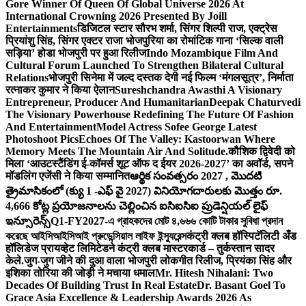
Gore Winner Of Queen Of Global Universe 2026 At
International Crowning 2026 Presented By Joill
Entertainments
डिजिटल स्टार सौरभ शर्मा, सिंगर शिल्पी राज, एक्ट्रेस
प्रियांशु सिंह, सिंगर एक्टर राजा भोजपुरिया का रोमांटिक गाना ‘सिल्क वाली
सड़िया’ होडा भोजपुरी पर हुआ रिलीज
Indo Mozambique Film And
Cultural Forum Launched To Strengthen Bilateral Cultural
Relations
भोजपुरी सिनेमा में जल्द दस्तक देगी नई फिल्म ‘मंगलसूत्र’, निर्माता
रत्नाकर कुमार ने किया ऐलान
Sureshchandra Awasthi A Visionary
Entrepreneur, Producer And Humanitarian
Deepak Chaturvedi
The Visionary Powerhouse Redefining The Future Of Fashion
And Entertainment
Model Actress Sofee George Latest
Photoshoot Pics
Echoes Of The Valley: Kastoorwan Where
Memory Meets The Mountain Air And Solitude.
कौशिक द्विवेदी को
मिला ‘आउटस्टैंडिंग ई-कॉमर्स शूट ऑफ द ईयर 2026-2027’ का अवॉर्ड, सपने
मॉडलिंग एजेंसी ने किया सम्मानित
ఆర్థిక సంవత్సరం 2027 , మొదటి
త్రైమాసికంలో (క్యు 1 -ఎఫ్ వై 2027) వినియోగదారులకు మొత్తం రూ.
4,666 కోట్ల ప్రయోజనాలను చెల్లించిన ఐసిఐసిఐ ప్రుడెన్షియల్ లైఫ్
ఇన్సూరెన్స్
Q1-FY2027-এ গ্রাহকদের মোট ৪,৬৬৬ কোটি টাকার সুবিধা প্রদান
করেছে আইসিআইসিআই প্রুডেন্সিয়াল লাইফ ইন্স্যুরেন্স
कंट्री क्लब हॉस्पिटॅलिटी अँड
हॉलिडेज प्रायव्हेट लिमिटेडने कंट्री क्लब मास्टरकार्ड – तुर्कस्तान सादर
केले.
जुग-जुग जीने की दुआ वाला भोजपुरी लोकगीत रिलीज, प्रियंका सिंह और
इशिका तोरिया की जोड़ी ने मचाया धमाल
Mr. Hitesh Nihalani: Two
Decades Of Building Trust In Real Estate
Dr. Basant Goel To
Grace Asia Excellence & Leadership Awards 2026 As