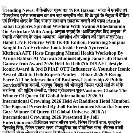
Skip
to
Trending News:
वीकेडीएल ग्रुप का ‘NPA Bazaar’ भारत में एनपीए एवं
content
डिस्ट्रेस्ड एसेट समाधान का बन रहा राष्ट्रीय मंच, वि के दुबे के नेतृत्व में बैंकिंग
एवं वित्तीय क्षेत्र के लिए समग्र समाधान उपलब्ध कराने की पहल i
Anuja
Sahai Explores Spiritual Wisdom With Swami Abhedananda
On Articulate With Anuja
अनुजा सहाई के ‘आर्टिक्युलेट विद अनुजा’ में
स्वामी अभेदानंद के साथ अध्यात्म, आत्मबोध और जीवन की गहन यात्रा
Nat
Habit LIVE Returns With Its 4th Edition, Featuring Sanjana
Sanghi In An Exclusive Look Inside Fresh Ayurveda
Kitchen
AAFT Hosts Engaging Mental Health Workshop By
Aruna Babbar At Marwah Studios
Kalyanji Jana’s 5th Bharat
Gaurav Icon Award 2026 Held In Delhi
7th DPIAF Lifestyle
Iconic Award & 3rd DPIAF OTT Influencer & Youtuber Iconic
Award 2026 In Delhi
Rupesh Pandey – Bihar 2026 A Rising
Force At The Intersection Of Business, Leadership & Public
Service
संचिता बनर्जी, प्रत्युष मिश्रा की भोजपुरी फिल्म ‘छठी माई के धोके
चरनिया’ की शूटिंग कंप्लीट, पोस्ट प्रोडक्शन शुरू
Vaishnavi Chalke The
Winner Of Queen Of Global International 2026 At
International Crowning 2026 Held At Raddison Hotel Mumbai,
The Pageant Presented By Joill Entertainments
Saartha Sameer
Gore Winner Of Queen Of Global Universe 2026 At
International Crowning 2026 Presented By Joill
Entertainments
डिजिटल स्टार सौरभ शर्मा, सिंगर शिल्पी राज, एक्ट्रेस
प्रियांशु सिंह, सिंगर एक्टर राजा भोजपुरिया का रोमांटिक गाना ‘सिल्क वाली