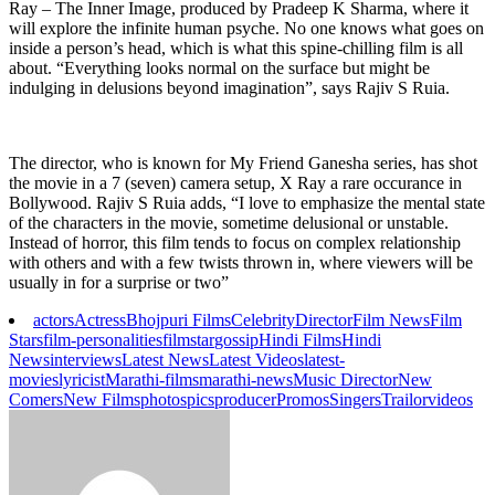
Ray – The Inner Image, produced by Pradeep K Sharma, where it
will explore the infinite human psyche. No one knows what goes on
inside a person’s head, which is what this spine-chilling film is all
about. “Everything looks normal on the surface but might be
indulging in delusions beyond imagination”, says Rajiv S Ruia.
The director, who is known for My Friend Ganesha series, has shot
the movie in a 7 (seven) camera setup, X Ray a rare occurance in
Bollywood. Rajiv S Ruia adds, “I love to emphasize the mental state
of the characters in the movie, sometime delusional or unstable.
Instead of horror, this film tends to focus on complex relationship
with others and with a few twists thrown in, where viewers will be
usually in for a surprise or two”
actors
Actress
Bhojpuri Films
Celebrity
Director
Film News
Film
Stars
film-personalities
filmstar
gossip
Hindi Films
Hindi
News
interviews
Latest News
Latest Videos
latest-
movies
lyricist
Marathi-films
marathi-news
Music Director
New
Comers
New Films
photos
pics
producer
Promos
Singers
Trailor
videos