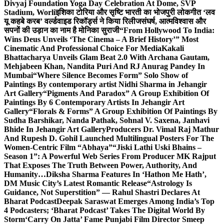
Divyaj Foundation Yoga Day Celebration At Dome, SVP
Stadium, Worli
इशिका टोरिया और सृष्टि भारती का भोजपुरी लोकगीत ‘लव
यू कहबे करब’ वर्ल्डवाइड रिकॉर्ड्स ने किया रिलीज
संघर्ष, आत्मविश्वास और
सपनों की उड़ान का नाम है मोनिका सुराजी
“From Hollywood To India:
Wins Deus Unveils ‘The Cinema – A Brief History’” Most
Cinematic And Professional Choice For Media
Kakali
Bhattacharya Unveils Glam Beat 2.0 With Archana Gautam,
Mehjabeen Khan, Nandita Puri And RJ Anurag Pandey In
Mumbai
“Where Silence Becomes Form” Solo Show of
Paintings By contemporary artist Nidhi Sharma in Jehangir
Art Gallery
“Pigments And Paradox” A Group Exhibition Of
Paintings By 6 Contemporary Artists In Jehangir Art
Gallery
“Florals & Forms” A Group Exhibition Of Paintings By
Sudha Barshikar, Nanda Pathak, Sohnal V. Saxena, Janhavi
Bhide In Jehangir Art Gallery
Producers Dr. Vimal Raj Mathur
And Rupesh D. Gohil Launched Multilingual Posters For The
Women-Centric Film “Abhaya”
“Jiski Lathi Uski Bhains –
Season 1”: A Powerful Web Series From Producer MK Rajput
That Exposes The Truth Between Power, Authority, And
Humanity…
Diksha Sharma Features In ‘Hathon Me Hath’,
DM Music City’s Latest Romantic Release
“Astrology Is
Guidance, Not Superstition” — Rahul Shastri Declares At
Bharat Podcast
Deepak Saraswat Emerges Among India’s Top
4 Podcasters; ‘Bharat Podcast’ Takes The Digital World By
Storm
‘Carry On Jatta’ Fame Punjabi Film Director Smeep