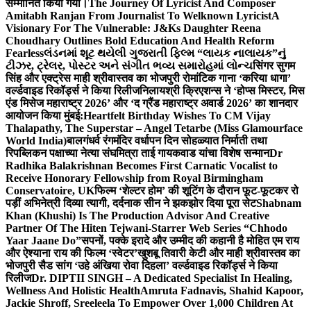
सम्मानित किया गया।
The Journey Of Lyricist And Composer
Amitabh Ranjan From Journalist To Welknown Lyricist
A
Visionary For The Vulnerable: J&Ks Daughter Reena
Choudhary Outlines Bold Education And Health Reform
Fearless
લંડનમાં શૂટ થયેલી ગુજરાતી ફિલ્મ “લાયક નાલાયક”નું
ટીઝર, ટ્રેલર, પોસ્ટર અને સંગીત ભવ્ય સમારોહમાં લોન્ચ
सिंगर सुगम
सिंह और एक्ट्रेस माही श्रीवास्तव का भोजपुरी रोमांटिक गाना ‘करिया धागा’
वर्ल्डवाइड रिकॉर्ड्स ने किया रिलीज
निलायश्री क्रिएशन्स ने ‘होप्स मिस्टर, मिस
एंड मिसेज महाराष्ट्र 2026’ और ‘द ग्रैंड महाराष्ट्र अवार्ड 2026’ का शानदार
आयोजन किया मुंबई:
Heartfelt Birthday Wishes To CM Vijay
Thalapathy, The Superstar – Angel Tetarbe (Miss Glamourface
World India)
बालगंधर्व रंगमंदिर वर्धापन दिन सोहळ्यात निर्माती तथा
रिपब्लिकन पक्षाच्या नेत्या संघमित्रा ताई गायकवाड यांचा विशेष सन्मान
Dr
Radhika Balakrishnan Becomes First Carnatic Vocalist to
Receive Honorary Fellowship from Royal Birmingham
Conservatoire, UK
फिल्म ‘शेल्टर होम’ की शूटिंग के दौरान फूट-फूटकर रो
पड़ीं अभिनेत्री दिव्या त्यागी, दर्दनाक सीन ने झकझोर दिया पूरा सेट
Shabnam
Khan (Khushi) Is The Production Advisor And Creative
Partner Of The Hiten Tejwani-Starrer Web Series “Chhodo
Yaar Jaane Do”
सपनों, पक्के इरादे और उम्मीद की कहानी है मोहित एम राय
और ऐश्याना राय की फिल्म ‘स्वेटर’
खुशबू तिवारी केटी और माही श्रीवास्तव का
भोजपुरी सैड सांग ‘उहे अंखिया रोवा दिहला’ वर्ल्डवाइड रिकॉर्ड्स ने किया
रिलीज
Dr. DIPTII SINGH – A Dedicated Specialist In Healing,
Wellness And Holistic Health
Amruta Fadnavis, Shahid Kapoor,
Jackie Shroff, Sreeleela To Empower Over 1,000 Children At