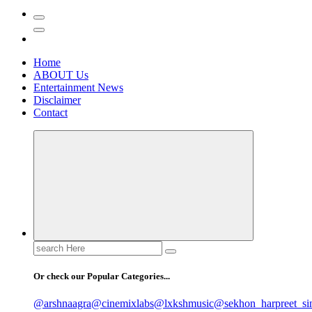
Home
ABOUT Us
Entertainment News
Disclaimer
Contact
Search
for:
Or check our Popular Categories...
@arshnaagra
@cinemixlabs
@lxkshmusic
@sekhon_harpreet_si