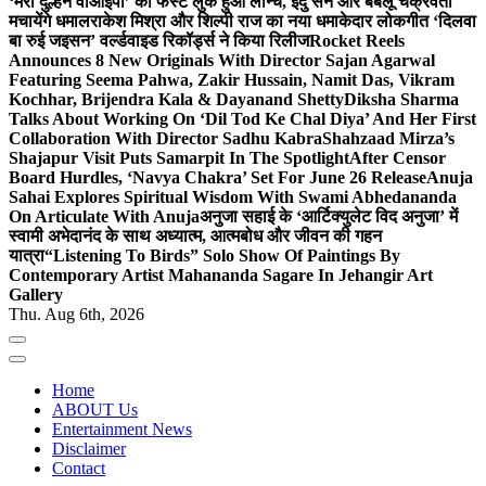
‘मेरी दुल्हन वीआईपी’ का फर्स्ट लुक हुआ लॉन्च, इंदु सेन और बबलू चक्रवर्ती
मचायेंगे धमाल
राकेश मिश्रा और शिल्पी राज का नया धमाकेदार लोकगीत ‘दिलवा
बा रुई जइसन’ वर्ल्डवाइड रिकॉर्ड्स ने किया रिलीज
Rocket Reels
Announces 8 New Originals With Director Sajan Agarwal
Featuring Seema Pahwa, Zakir Hussain, Namit Das, Vikram
Kochhar, Brijendra Kala & Dayanand Shetty
Diksha Sharma
Talks About Working On ‘Dil Tod Ke Chal Diya’ And Her First
Collaboration With Director Sadhu Kabra
Shahzaad Mirza’s
Shajapur Visit Puts Samarpit In The Spotlight
After Censor
Board Hurdles, ‘Navya Chakra’ Set For June 26 Release
Anuja
Sahai Explores Spiritual Wisdom With Swami Abhedananda
On Articulate With Anuja
अनुजा सहाई के ‘आर्टिक्युलेट विद अनुजा’ में
स्वामी अभेदानंद के साथ अध्यात्म, आत्मबोध और जीवन की गहन
यात्रा
“Listening To Birds” Solo Show Of Paintings By
Contemporary Artist Mahananda Sagare In Jehangir Art
Gallery
Thu. Aug 6th, 2026
Home
ABOUT Us
Entertainment News
Disclaimer
Contact