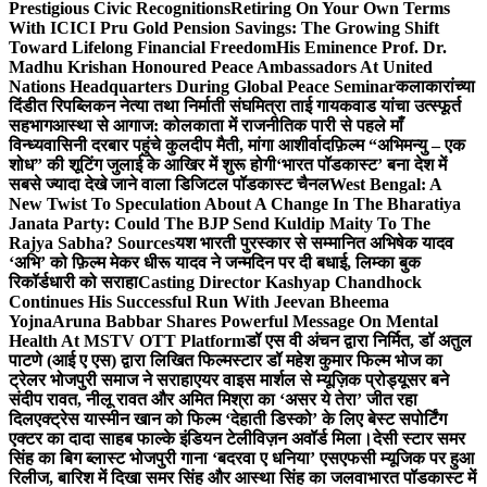
Prestigious Civic Recognitions
Retiring On Your Own Terms
With ICICI Pru Gold Pension Savings: The Growing Shift
Toward Lifelong Financial Freedom
His Eminence Prof. Dr.
Madhu Krishan Honoured Peace Ambassadors At United
Nations Headquarters During Global Peace Seminar
कलाकारांच्या
दिंडीत रिपब्लिकन नेत्या तथा निर्माती संघमित्रा ताई गायकवाड यांचा उत्स्फूर्त
सहभाग
आस्था से आगाज: कोलकाता में राजनीतिक पारी से पहले माँ
विन्ध्यवासिनी दरबार पहुंचे कुलदीप मैती, मांगा आशीर्वाद
फ़िल्म “अभिमन्यु – एक
शोध” की शूटिंग जुलाई के आखिर में शुरू होगी
‘भारत पॉडकास्ट’ बना देश में
सबसे ज्यादा देखे जाने वाला डिजिटल पॉडकास्ट चैनल
West Bengal: A
New Twist To Speculation About A Change In The Bharatiya
Janata Party: Could The BJP Send Kuldip Maity To The
Rajya Sabha? Sources
यश भारती पुरस्कार से सम्मानित अभिषेक यादव
‘अभि’ को फ़िल्म मेकर धीरू यादव ने जन्मदिन पर दी बधाई, लिम्का बुक
रिकॉर्डधारी को सराहा
Casting Director Kashyap Chandhock
Continues His Successful Run With Jeevan Bheema
Yojna
Aruna Babbar Shares Powerful Message On Mental
Health At MSTV OTT Platform
डॉ एस वी अंचन द्वारा निर्मित, डॉ अतुल
पाटणे (आई ए एस) द्वारा लिखित फिल्मस्टार डॉ महेश कुमार फिल्म भोज का
ट्रेलर भोजपुरी समाज ने सराहा
एयर वाइस मार्शल से म्यूज़िक प्रोड्यूसर बने
संदीप रावत, नीलू रावत और अमित मिश्रा का ‘असर ये तेरा’ जीत रहा
दिल
एक्ट्रेस यास्मीन खान को फिल्म ‘देहाती डिस्को’ के लिए बेस्ट सपोर्टिंग
एक्टर का दादा साहब फाल्के इंडियन टेलीविज़न अवॉर्ड मिला।
देसी स्टार समर
सिंह का बिग ब्लास्ट भोजपुरी गाना ‘बदरवा ए धनिया’ एसएफसी म्यूजिक पर हुआ
रिलीज, बारिश में दिखा समर सिंह और आस्था सिंह का जलवा
भारत पॉडकास्ट में