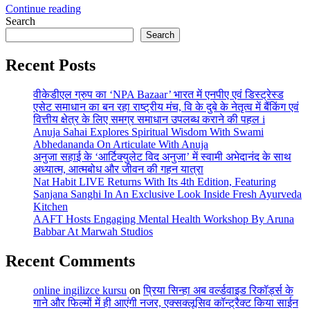
Continue reading
Search
Search
Recent Posts
वीकेडीएल ग्रुप का ‘NPA Bazaar’ भारत में एनपीए एवं डिस्ट्रेस्ड
एसेट समाधान का बन रहा राष्ट्रीय मंच, वि के दुबे के नेतृत्व में बैंकिंग एवं
वित्तीय क्षेत्र के लिए समग्र समाधान उपलब्ध कराने की पहल i
Anuja Sahai Explores Spiritual Wisdom With Swami
Abhedananda On Articulate With Anuja
अनुजा सहाई के ‘आर्टिक्युलेट विद अनुजा’ में स्वामी अभेदानंद के साथ
अध्यात्म, आत्मबोध और जीवन की गहन यात्रा
Nat Habit LIVE Returns With Its 4th Edition, Featuring
Sanjana Sanghi In An Exclusive Look Inside Fresh Ayurveda
Kitchen
AAFT Hosts Engaging Mental Health Workshop By Aruna
Babbar At Marwah Studios
Recent Comments
online ingilizce kursu
on
प्रिया सिन्हा अब वर्ल्डवाइड रिकॉर्ड्स के
गाने और फिल्मों में ही आएंगी नजर, एक्सक्लूसिव कॉन्ट्रैक्ट किया साईन