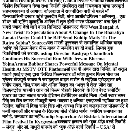
Nations Headquarters During Global Peace Seminar
कलाकारांच्या
दिंडीत रिपब्लिकन नेत्या तथा निर्माती संघमित्रा ताई गायकवाड यांचा उत्स्फूर्त
सहभाग
आस्था से आगाज: कोलकाता में राजनीतिक पारी से पहले माँ
विन्ध्यवासिनी दरबार पहुंचे कुलदीप मैती, मांगा आशीर्वाद
फ़िल्म “अभिमन्यु – एक
शोध” की शूटिंग जुलाई के आखिर में शुरू होगी
‘भारत पॉडकास्ट’ बना देश में
सबसे ज्यादा देखे जाने वाला डिजिटल पॉडकास्ट चैनल
West Bengal: A
New Twist To Speculation About A Change In The Bharatiya
Janata Party: Could The BJP Send Kuldip Maity To The
Rajya Sabha? Sources
यश भारती पुरस्कार से सम्मानित अभिषेक यादव
‘अभि’ को फ़िल्म मेकर धीरू यादव ने जन्मदिन पर दी बधाई, लिम्का बुक
रिकॉर्डधारी को सराहा
Casting Director Kashyap Chandhock
Continues His Successful Run With Jeevan Bheema
Yojna
Aruna Babbar Shares Powerful Message On Mental
Health At MSTV OTT Platform
डॉ एस वी अंचन द्वारा निर्मित, डॉ अतुल
पाटणे (आई ए एस) द्वारा लिखित फिल्मस्टार डॉ महेश कुमार फिल्म भोज का
ट्रेलर भोजपुरी समाज ने सराहा
एयर वाइस मार्शल से म्यूज़िक प्रोड्यूसर बने
संदीप रावत, नीलू रावत और अमित मिश्रा का ‘असर ये तेरा’ जीत रहा
दिल
एक्ट्रेस यास्मीन खान को फिल्म ‘देहाती डिस्को’ के लिए बेस्ट सपोर्टिंग
एक्टर का दादा साहब फाल्के इंडियन टेलीविज़न अवॉर्ड मिला।
देसी स्टार समर
सिंह का बिग ब्लास्ट भोजपुरी गाना ‘बदरवा ए धनिया’ एसएफसी म्यूजिक पर हुआ
रिलीज, बारिश में दिखा समर सिंह और आस्था सिंह का जलवा
भारत पॉडकास्ट में
फर्जी बाबाओं और पाखंड के खिलाफ बोले रोहित भार्गव- ज्योतिष समाधान का
मार्ग है, चमत्कार का नहीं
Sandip Soparrkar At Bishkek International
Film Festival In Kyrgyzstan
बख्तवार कृष्णन को ‘बुक ऑफ़ वर्ल्ड रिकॉर्ड
– लंदन’ और डॉ. माधुरी पानमंद को ‘बुक ऑफ़ वर्ल्ड रिकॉर्ड – USA’ से