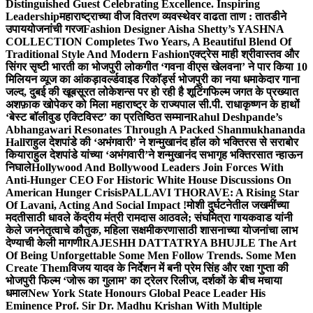
Distinguished Guest Celebrating Excellence. Inspiring
Leadership
महाराष्ट्राच्या वीज वितरण व्यवस्थेवर वाढता ताण : तातडीने
उपाययोजनांची गरज
Fashion Designer Aisha Shetty’s YASHNA
COLLECTION Completes Two Years, A Beautiful Blend Of
Traditional Style And Modern Fashion
एक्ट्रेस माही श्रीवास्तव और
सिंगर सृष्टी भारती का भोजपुरी लोकगीत ‘गवना वीएस खेलवना’ ने पार किया 10
मिलियन व्यूज का आंकड़ा
वर्ल्डवाइड रिकॉर्ड्स भोजपुरी का नया धमाकेदार गाना
जल्द, दुबई की खूबसूरत लोकेशन्स पर हो रही है शूटिंग
फिल्म जगत के प्रख्यात
अशफ़ाक खोपेकर को मिला महाराष्ट्र के राज्यपाल सी.पी. राधाकृष्णन के हाथों
‘बेस्ट बॉलीवुड एक्टिविस्ट’ का प्रतिष्ठित सम्मान
Rahul Deshpande’s
Abhangawari Resonates Through A Packed Shanmukhananda
Hall
राहुल देशपांडे की ‘अभंगवारी’ ने शन्मुखानंद हॉल को भक्तिरस से सराबोर
किया
राहुल देशपांडे यांच्या ‘अभंगवारी’ने शन्मुखानंद सभागृह भक्तिरसात न्हाऊन
निघाले
Hollywood And Bollywood Leaders Join Forces With
Anti-Hunger CEO For Historic White House Discussions On
American Hunger Crisis
PALLAVI THORAVE: A Rising Star
Of Lavani, Acting And Social Impact !
मोशी दुर्घटनेतील जखमींच्या
मदतीसाठी धावले केंद्रीय मंत्री रामदास आठवले; संघमित्रा गायकवाड यांनी
केले जननेतृत्वाचे कौतुक, महिला सक्षमीकरणासाठी शासनाच्या योजनांचा लाभ
देण्याची केली मागणी
RAJESHH DATTATRYA BHUJLE The Art
Of Being Unforgettable Some Men Follow Trends. Some Men
Create Them
विजय यादव के निर्देशन में बनी प्रेम सिंह और रक्षा गुप्ता की
भोजपुरी फिल्म ‘जोरू का गुलाम’ का ट्रेलर रिलीज, दर्शकों के बीच मचाया
धमाल
New York State Honours Global Peace Leader His
Eminence Prof. Sir Dr. Madhu Krishan With Multiple