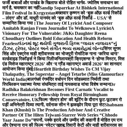
फर्जी बाबाओं और पाखंड के खिलाफ बोले रोहित भार्गव- ज्योतिष समाधान का
मार्ग है, चमत्कार का नहीं
Sandip Soparrkar At Bishkek International
Film Festival In Kyrgyzstan
बख्तवार कृष्णन को ‘बुक ऑफ़ वर्ल्ड रिकॉर्ड
– लंदन’ और डॉ. माधुरी पानमंद को ‘बुक ऑफ़ वर्ल्ड रिकॉर्ड – USA’ से
सम्मानित किया गया।
The Journey Of Lyricist And Composer
Amitabh Ranjan From Journalist To Welknown Lyricist
A
Visionary For The Vulnerable: J&Ks Daughter Reena
Choudhary Outlines Bold Education And Health Reform
Fearless
લંડનમાં શૂટ થયેલી ગુજરાતી ફિલ્મ “લાયક નાલાયક”નું
ટીઝર, ટ્રેલર, પોસ્ટર અને સંગીત ભવ્ય સમારોહમાં લોન્ચ
सिंगर सुगम
सिंह और एक्ट्रेस माही श्रीवास्तव का भोजपुरी रोमांटिक गाना ‘करिया धागा’
वर्ल्डवाइड रिकॉर्ड्स ने किया रिलीज
निलायश्री क्रिएशन्स ने ‘होप्स मिस्टर, मिस
एंड मिसेज महाराष्ट्र 2026’ और ‘द ग्रैंड महाराष्ट्र अवार्ड 2026’ का शानदार
आयोजन किया मुंबई:
Heartfelt Birthday Wishes To CM Vijay
Thalapathy, The Superstar – Angel Tetarbe (Miss Glamourface
World India)
बालगंधर्व रंगमंदिर वर्धापन दिन सोहळ्यात निर्माती तथा
रिपब्लिकन पक्षाच्या नेत्या संघमित्रा ताई गायकवाड यांचा विशेष सन्मान
Dr
Radhika Balakrishnan Becomes First Carnatic Vocalist to
Receive Honorary Fellowship from Royal Birmingham
Conservatoire, UK
फिल्म ‘शेल्टर होम’ की शूटिंग के दौरान फूट-फूटकर रो
पड़ीं अभिनेत्री दिव्या त्यागी, दर्दनाक सीन ने झकझोर दिया पूरा सेट
Shabnam
Khan (Khushi) Is The Production Advisor And Creative
Partner Of The Hiten Tejwani-Starrer Web Series “Chhodo
Yaar Jaane Do”
सपनों, पक्के इरादे और उम्मीद की कहानी है मोहित एम राय
और ऐश्याना राय की फिल्म ‘स्वेटर’
खुशबू तिवारी केटी और माही श्रीवास्तव का