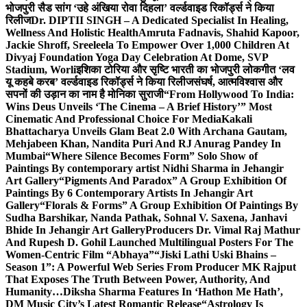
भोजपुरी सैड सांग ‘उहे अंखिया रोवा दिहला’ वर्ल्डवाइड रिकॉर्ड्स ने किया
रिलीज
Dr. DIPTII SINGH – A Dedicated Specialist In Healing,
Wellness And Holistic Health
Amruta Fadnavis, Shahid Kapoor,
Jackie Shroff, Sreeleela To Empower Over 1,000 Children At
Divyaj Foundation Yoga Day Celebration At Dome, SVP
Stadium, Worli
इशिका टोरिया और सृष्टि भारती का भोजपुरी लोकगीत ‘लव
यू कहबे करब’ वर्ल्डवाइड रिकॉर्ड्स ने किया रिलीज
संघर्ष, आत्मविश्वास और
सपनों की उड़ान का नाम है मोनिका सुराजी
“From Hollywood To India:
Wins Deus Unveils ‘The Cinema – A Brief History’” Most
Cinematic And Professional Choice For Media
Kakali
Bhattacharya Unveils Glam Beat 2.0 With Archana Gautam,
Mehjabeen Khan, Nandita Puri And RJ Anurag Pandey In
Mumbai
“Where Silence Becomes Form” Solo Show of
Paintings By contemporary artist Nidhi Sharma in Jehangir
Art Gallery
“Pigments And Paradox” A Group Exhibition Of
Paintings By 6 Contemporary Artists In Jehangir Art
Gallery
“Florals & Forms” A Group Exhibition Of Paintings By
Sudha Barshikar, Nanda Pathak, Sohnal V. Saxena, Janhavi
Bhide In Jehangir Art Gallery
Producers Dr. Vimal Raj Mathur
And Rupesh D. Gohil Launched Multilingual Posters For The
Women-Centric Film “Abhaya”
“Jiski Lathi Uski Bhains –
Season 1”: A Powerful Web Series From Producer MK Rajput
That Exposes The Truth Between Power, Authority, And
Humanity…
Diksha Sharma Features In ‘Hathon Me Hath’,
DM Music City’s Latest Romantic Release
“Astrology Is