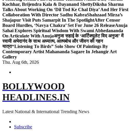
Kochhar, Brijendra Kala & Dayanand Shetty
Diksha Sharma
Talks About Working On ‘Dil Tod Ke Chal Diya’ And Her First
Collaboration With Director Sadhu Kabra
Shahzaad Mirza’s
Shajapur Visit Puts Samarpit In The Spotlight
After Censor
Board Hurdles, ‘Navya Chakra’ Set For June 26 Release
Anuja
Sahai Explores Spiritual Wisdom With Swami Abhedananda
On Articulate With Anuja
अनुजा सहाई के ‘आर्टिक्युलेट विद अनुजा’ में
स्वामी अभेदानंद के साथ अध्यात्म, आत्मबोध और जीवन की गहन
यात्रा
“Listening To Birds” Solo Show Of Paintings By
Contemporary Artist Mahananda Sagare In Jehangir Art
Gallery
Thu. Aug 6th, 2026
BOLLYWOOD
HEADLINES.IN
Latest National & International Trending News
Subscribe