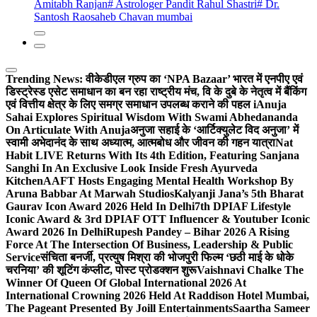
Amitabh Ranjan
# Astrologer Pandit Rahul Shastri
# Dr.
Santosh Raosaheb Chavan mumbai
Trending News:
वीकेडीएल ग्रुप का ‘NPA Bazaar’ भारत में एनपीए एवं
डिस्ट्रेस्ड एसेट समाधान का बन रहा राष्ट्रीय मंच, वि के दुबे के नेतृत्व में बैंकिंग
एवं वित्तीय क्षेत्र के लिए समग्र समाधान उपलब्ध कराने की पहल i
Anuja
Sahai Explores Spiritual Wisdom With Swami Abhedananda
On Articulate With Anuja
अनुजा सहाई के ‘आर्टिक्युलेट विद अनुजा’ में
स्वामी अभेदानंद के साथ अध्यात्म, आत्मबोध और जीवन की गहन यात्रा
Nat
Habit LIVE Returns With Its 4th Edition, Featuring Sanjana
Sanghi In An Exclusive Look Inside Fresh Ayurveda
Kitchen
AAFT Hosts Engaging Mental Health Workshop By
Aruna Babbar At Marwah Studios
Kalyanji Jana’s 5th Bharat
Gaurav Icon Award 2026 Held In Delhi
7th DPIAF Lifestyle
Iconic Award & 3rd DPIAF OTT Influencer & Youtuber Iconic
Award 2026 In Delhi
Rupesh Pandey – Bihar 2026 A Rising
Force At The Intersection Of Business, Leadership & Public
Service
संचिता बनर्जी, प्रत्युष मिश्रा की भोजपुरी फिल्म ‘छठी माई के धोके
चरनिया’ की शूटिंग कंप्लीट, पोस्ट प्रोडक्शन शुरू
Vaishnavi Chalke The
Winner Of Queen Of Global International 2026 At
International Crowning 2026 Held At Raddison Hotel Mumbai,
The Pageant Presented By Joill Entertainments
Saartha Sameer