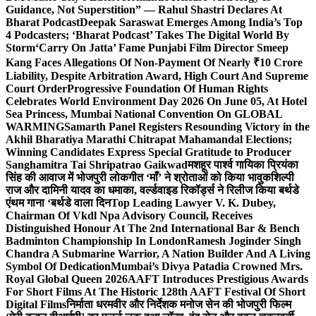
Guidance, Not Superstition” — Rahul Shastri Declares At
Bharat Podcast
Deepak Saraswat Emerges Among India’s Top
4 Podcasters; ‘Bharat Podcast’ Takes The Digital World By
Storm
‘Carry On Jatta’ Fame Punjabi Film Director Smeep
Kang Faces Allegations Of Non-Payment Of Nearly ₹10 Crore
Liability, Despite Arbitration Award, High Court And Supreme
Court Order
Progressive Foundation Of Human Rights
Celebrates World Environment Day 2026 On June 05, At Hotel
Sea Princess, Mumbai National Convention On GLOBAL
WARMING
Samarth Panel Registers Resounding Victory in the
Akhil Bharatiya Marathi Chitrapat Mahamandal Elections;
Winning Candidates Express Special Gratitude to Producer
Sanghamitra Tai Shripatrao Gaikwad
मशहूर पार्श्व गायिका प्रियंका
सिंह की आवाज में भोजपुरी लोकगीत ‘माँ’ ने श्रोताओं को किया भावुक
शिल्पी
राज और दामिनी यादव का धमाका, वर्ल्डवाइड रिकॉर्ड्स ने रिलीज किया बर्थडे
एंथम गाना ‘बर्थडे वाला दिन
Top Leading Lawyer V. K. Dubey,
Chairman Of Vkdl Npa Advisory Council, Receives
Distinguished Honour At The 2nd International Bar & Bench
Badminton Championship In London
Ramesh Joginder Singh
Chandra A Submarine Warrior, A Nation Builder And A Living
Symbol Of Dedication
Mumbai’s Divya Patadia Crowned Mrs.
Royal Global Queen 2026
AAFT Introduces Prestigious Awards
For Short Films At The Historic 128th AAFT Festival Of Short
Digital Films
निर्माता धरमवीर और निर्देशक मनोज सेन की भोजपुरी फिल्म