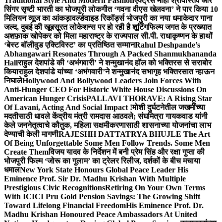
Traditional Style And Modern Fashion
एक्ट्रेस माही श्रीवास्तव और
सिंगर सृष्टी भारती का भोजपुरी लोकगीत ‘गवना वीएस खेलवना’ ने पार किया 10
मिलियन व्यूज का आंकड़ा
वर्ल्डवाइड रिकॉर्ड्स भोजपुरी का नया धमाकेदार गाना
जल्द, दुबई की खूबसूरत लोकेशन्स पर हो रही है शूटिंग
फिल्म जगत के प्रख्यात
अशफ़ाक खोपेकर को मिला महाराष्ट्र के राज्यपाल सी.पी. राधाकृष्णन के हाथों
‘बेस्ट बॉलीवुड एक्टिविस्ट’ का प्रतिष्ठित सम्मान
Rahul Deshpande’s
Abhangawari Resonates Through A Packed Shanmukhananda
Hall
राहुल देशपांडे की ‘अभंगवारी’ ने शन्मुखानंद हॉल को भक्तिरस से सराबोर
किया
राहुल देशपांडे यांच्या ‘अभंगवारी’ने शन्मुखानंद सभागृह भक्तिरसात न्हाऊन
निघाले
Hollywood And Bollywood Leaders Join Forces With
Anti-Hunger CEO For Historic White House Discussions On
American Hunger Crisis
PALLAVI THORAVE: A Rising Star
Of Lavani, Acting And Social Impact !
मोशी दुर्घटनेतील जखमींच्या
मदतीसाठी धावले केंद्रीय मंत्री रामदास आठवले; संघमित्रा गायकवाड यांनी
केले जननेतृत्वाचे कौतुक, महिला सक्षमीकरणासाठी शासनाच्या योजनांचा लाभ
देण्याची केली मागणी
RAJESHH DATTATRYA BHUJLE The Art
Of Being Unforgettable Some Men Follow Trends. Some Men
Create Them
विजय यादव के निर्देशन में बनी प्रेम सिंह और रक्षा गुप्ता की
भोजपुरी फिल्म ‘जोरू का गुलाम’ का ट्रेलर रिलीज, दर्शकों के बीच मचाया
धमाल
New York State Honours Global Peace Leader His
Eminence Prof. Sir Dr. Madhu Krishan With Multiple
Prestigious Civic Recognitions
Retiring On Your Own Terms
With ICICI Pru Gold Pension Savings: The Growing Shift
Toward Lifelong Financial Freedom
His Eminence Prof. Dr.
Madhu Krishan Honoured Peace Ambassadors At United