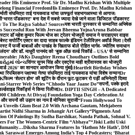
eader His Eminence Prof. Sir Dr. Madhu Krishan With Multiple
elong Financial Freedom
His Eminence Prof. Dr. Madhu Krishan
र्माती संघमित्रा ताई गायकवाड यांचा उत्स्फूर्त सहभाग
आस्था से आगाज:
गी
‘भारत पॉडकास्ट’ बना देश में सबसे ज्यादा देखे जाने वाला डिजिटल पॉडकास्ट
y To The Rajya Sabha? Sources
यश भारती पुरस्कार से सम्मानित अभिषेक
s Successful Run With Jeevan Bheema Yojna
Aruna Babbar
्मस्टार डॉ महेश कुमार फिल्म भोज का ट्रेलर भोजपुरी समाज ने सराहा
एयर वाइस
 बेस्ट सपोर्टिंग एक्टर का दादा साहब फाल्के इंडियन टेलीविज़न अवॉर्ड मिला।
देसी
स्ट में फर्जी बाबाओं और पाखंड के खिलाफ बोले रोहित भार्गव- ज्योतिष समाधान
– लंदन’ और डॉ. माधुरी पानमंद को ‘बुक ऑफ़ वर्ल्ड रिकॉर्ड – USA’ से सम्मानित
lnerable: J&Ks Daughter Reena Choudhary Outlines Bold
ારોહમાં લોન્ચ
सिंगर सुगम सिंह और एक्ट्रेस माही श्रीवास्तव का भोजपुरी
र अवार्ड 2026’ का शानदार आयोजन किया मुंबई:
Heartfelt Birthday Wishes
तथा रिपब्लिकन पक्षाच्या नेत्या संघमित्रा ताई गायकवाड यांचा विशेष सन्मान
Dr
UK
फिल्म ‘शेल्टर होम’ की शूटिंग के दौरान फूट-फूटकर रो पड़ीं अभिनेत्री दिव्या
ani-Starrer Web Series “Chhodo Yaar Jaane Do”
सपनों, पक्के इरादे
र्ल्डवाइड रिकॉर्ड्स ने किया रिलीज
Dr. DIPTII SINGH – A Dedicated
000 Children At Divyaj Foundation Yoga Day Celebration At
ास और सपनों की उड़ान का नाम है मोनिका सुराजी
“From Hollywood To
a Unveils Glam Beat 2.0 With Archana Gautam, Mehjabeen
rtist Nidhi Sharma in Jehangir Art Gallery
“Pigments And
ion Of Paintings By Sudha Barshikar, Nanda Pathak, Sohnal V.
sters For The Women-Centric Film “Abhaya”
“Jiski Lathi Uski
d Humanity…
Diksha Sharma Features In ‘Hathon Me Hath’, DM
k Saraswat Emerges Among India’s Top 4 Podcasters; ‘Bharat