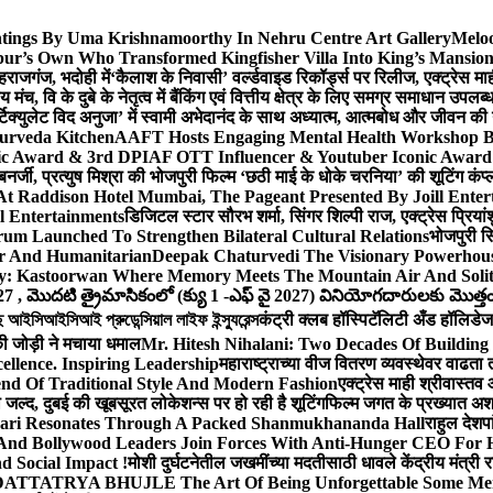
ntings By Uma Krishnamoorthy In Nehru Centre Art Gallery
Meloo
hpur’s Own Who Transformed Kingfisher Villa Into King’s Mansio
हराजगंज, भदोही में
‘कैलाश के निवासी’ वर्ल्डवाइड रिकॉर्ड्स पर रिलीज, एक्ट्रेस 
च, वि के दुबे के नेतृत्व में बैंकिंग एवं वित्तीय क्षेत्र के लिए समग्र समाधान उपल
िक्युलेट विद अनुजा’ में स्वामी अभेदानंद के साथ अध्यात्म, आत्मबोध और जीवन की
yurveda Kitchen
AAFT Hosts Engaging Mental Health Workshop 
nic Award & 3rd DPIAF OTT Influencer & Youtuber Iconic Award 
बनर्जी, प्रत्युष मिश्रा की भोजपुरी फिल्म ‘छठी माई के धोके चरनिया’ की शूटिंग कंप्
 At Raddison Hotel Mumbai, The Pageant Presented By Joill Enter
l Entertainments
डिजिटल स्टार सौरभ शर्मा, सिंगर शिल्पी राज, एक्ट्रेस प्रिया
m Launched To Strengthen Bilateral Cultural Relations
भोजपुरी सि
er And Humanitarian
Deepak Chaturvedi The Visionary Powerhous
ey: Kastoorwan Where Memory Meets The Mountain Air And Solit
27 , మొదటి త్రైమాసికంలో (క్యు 1 -ఎఫ్ వై 2027) వినియోగదారులకు మొత్తం ర
সিআইসিআই প্রুডেন্সিয়াল লাইফ ইন্স্যুরেন্স
कंट्री क्लब हॉस्पिटॅलिटी अँड हॉलिडेज 
ी जोड़ी ने मचाया धमाल
Mr. Hitesh Nihalani: Two Decades Of Building 
ellence. Inspiring Leadership
महाराष्ट्राच्या वीज वितरण व्यवस्थेवर वाढत
 Of Traditional Style And Modern Fashion
एक्ट्रेस माही श्रीवास्त
ा जल्द, दुबई की खूबसूरत लोकेशन्स पर हो रही है शूटिंग
फिल्म जगत के प्रख्यात अशफ़
ari Resonates Through A Packed Shanmukhananda Hall
राहुल देशप
And Bollywood Leaders Join Forces With Anti-Hunger CEO For H
 Social Impact !
मोशी दुर्घटनेतील जखमींच्या मदतीसाठी धावले केंद्रीय मंत्र
TTATRYA BHUJLE The Art Of Being Unforgettable Some Men 