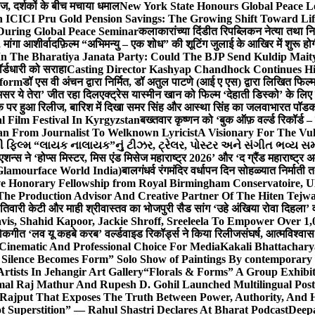
लीज, दर्शकों के बीच मचाया धमाल
New York State Honours Global Peace L
 ICICI Pru Gold Pension Savings: The Growing Shift Toward Lif
During Global Peace Seminar
कलाकारांच्या दिंडीत रिपब्लिकन नेत्या तथा नि
 मांगा आशीर्वाद
फ़िल्म “अभिमन्यु – एक शोध” की शूटिंग जुलाई के आखिर में शुरू हो
In The Bharatiya Janata Party: Could The BJP Send Kuldip Mait
र्डधारी को सराहा
Casting Director Kashyap Chandhock Continues Hi
tform
डॉ एस वी अंचन द्वारा निर्मित, डॉ अतुल पाटणे (आई ए एस) द्वारा लिखित फिल
‘असर ये तेरा’ जीत रहा दिल
एक्ट्रेस यास्मीन खान को फिल्म ‘देहाती डिस्को’ के लिए
िक पर हुआ रिलीज, बारिश में दिखा समर सिंह और आस्था सिंह का जलवा
भारत पॉडका
l Film Festival In Kyrgyzstan
बख्तवार कृष्णन को ‘बुक ऑफ़ वर्ल्ड रिकॉर्ड 
n From Journalist To Welknown Lyricist
A Visionary For The Vu
ી ફિલ્મ “લાયક નાલાયક”નું ટીઝર, ટ્રેલર, પોસ્ટર અને સંગીત ભવ્ય સમ
एशन्स ने ‘होप्स मिस्टर, मिस एंड मिसेज महाराष्ट्र 2026’ और ‘द ग्रैंड महाराष्ट्
Glamourface World India)
बालगंधर्व रंगमंदिर वर्धापन दिन सोहळ्यात निर्माती 
ive Honorary Fellowship from Royal Birmingham Conservatoire, 
he Production Advisor And Creative Partner Of The Hiten Tejw
 तिवारी केटी और माही श्रीवास्तव का भोजपुरी सैड सांग ‘उहे अंखिया रोवा दिहला’ व
is, Shahid Kapoor, Jackie Shroff, Sreeleela To Empower Over 1,
ोकगीत ‘लव यू कहबे करब’ वर्ल्डवाइड रिकॉर्ड्स ने किया रिलीज
संघर्ष, आत्मविश्व
 Cinematic And Professional Choice For Media
Kakali Bhattachary
Silence Becomes Form” Solo Show of Paintings By contemporary a
tists In Jehangir Art Gallery
“Florals & Forms” A Group Exhibit
mal Raj Mathur And Rupesh D. Gohil Launched Multilingual Po
 Rajput That Exposes The Truth Between Power, Authority, An
t Superstition” — Rahul Shastri Declares At Bharat Podcast
Deepa