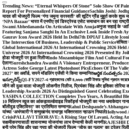
Trending News:
“Eternal Whispers Of Stone” Solo Show Of Pai
Report For Personalized Financial Guidance
Sachiin Joshi: Jod
यादव की भोजपुरी फिल्म ‘गंगा जमुना सरस्वती’ की शूटिंग ग्रैंड मुहूर्त करके शुरू म
‘NPA Bazaar’ भारत में एनपीए एवं डिस्ट्रेस्ड एसेट समाधान का बन रहा राष्ट्रीय मं
Swami Abhedananda On Articulate With Anuja
अनुजा सहाई के ‘आर्ट
Featuring Sanjana Sanghi In An Exclusive Look Inside Fresh A
Gaurav Icon Award 2026 Held In Delhi
7th DPIAF Lifestyle Ico
The Intersection Of Business, Leadership & Public Service
संचिता 
Global International 2026 At International Crowning 2026 Held
Universe 2026 At International Crowning 2026 Presented By Joil
होडा भोजपुरी पर हुआ रिलीज
Indo Mozambique Film And Cultural Foru
ऐलान
Sureshchandra Awasthi A Visionary Entrepreneur, Produc
Actress Sofee George Latest Photoshoot Pics
Echoes Of The Vall
2027’ का अवॉर्ड, सपने मॉडलिंग एजेंसी ने किया सम्मानित
ఆర్థిక సంవత్సరం 20
ఇన్సూరెన్స్
Q1-FY2027-এ গ্রাহকদের মোট ৪,৬৬৬ কোটি টাকার সুবিধা প্রদান করেছে আই
जीने की दुआ वाला भोजपुरी लोकगीत रिलीज, प्रियंका सिंह और इशिका तोरिया क
Leadership Awards 2026 As Distinguished Guest Celebrating Exc
YASHNA COLLECTION Completes Two Years, A Beautiful Blend
10 मिलियन व्यूज का आंकड़ा
वर्ल्डवाइड रिकॉर्ड्स भोजपुरी का नया धमाकेदार गान
बॉलीवुड एक्टिविस्ट’ का प्रतिष्ठित सम्मान
Rahul Deshpande’s Abhangaw
यांच्या ‘अभंगवारी’ने शन्मुखानंद सभागृह भक्तिरसात न्हाऊन निघाले
Hollywood 
Crisis
PALLAVI THORAVE: A Rising Star Of Lavani, Acting And
सक्षमीकरणासाठी शासनाच्या योजनांचा लाभ देण्याची केली मागणी
RAJESHH DA
बनी प्रेम सिंह और रक्षा गुप्ता की भोजपुरी फिल्म ‘जोरू का गुलाम’ का ट्रेलर रि