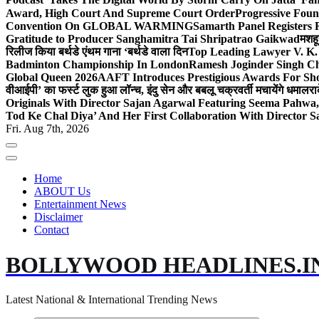
Award, High Court And Supreme Court Order
Progressive Foun
Convention On GLOBAL WARMING
Samarth Panel Registers 
Gratitude to Producer Sanghamitra Tai Shripatrao Gaikwad
मशहू
रिलीज किया बर्थडे एंथम गाना ‘बर्थडे वाला दिन
Top Leading Lawyer V. K.
Badminton Championship In London
Ramesh Joginder Singh Ch
Global Queen 2026
AAFT Introduces Prestigious Awards For Shor
वीआईपी’ का फर्स्ट लुक हुआ लॉन्च, इंदु सेन और बबलू चक्रवर्ती मचायेंगे धमाल
रा
Originals With Director Sajan Agarwal Featuring Seema Pahwa
Tod Ke Chal Diya’ And Her First Collaboration With Director 
Fri. Aug 7th, 2026
Home
ABOUT Us
Entertainment News
Disclaimer
Contact
BOLLYWOOD HEADLINES.I
Latest National & International Trending News