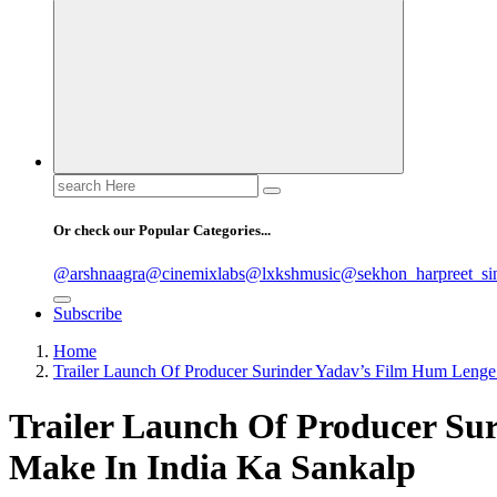
Search
for:
Or check our Popular Categories...
@arshnaagra
@cinemixlabs
@lxkshmusic
@sekhon_harpreet_si
Subscribe
Home
Trailer Launch Of Producer Surinder Yadav’s Film Hum Lenge
Trailer Launch Of Producer Su
Make In India Ka Sankalp