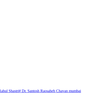
Rahul Shastri
# Dr. Santosh Raosaheb Chavan mumbai