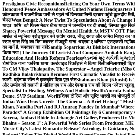
Prestigious Civic Recognitions
Retiring On Your Own Terms With
Honoured Peace Ambassadors At United Nations Headquarters 
कोलकाता में राजनीतिक पारी से पहले माँ विन्ध्यवासिनी दरबार पहुंचे कुलदीप मैती,
चैनल
West Bengal: A New Twist To Speculation About A Change 
यादव ‘अभि’ को फ़िल्म मेकर धीरू यादव ने जन्मदिन पर दी बधाई, लिम्का बुक रिकॉ
Shares Powerful Message On Mental Health At MSTV OTT Pla
मार्शल से म्यूज़िक प्रोड्यूसर बने संदीप रावत, नीलू रावत और अमित मिश्रा का 
स्टार समर सिंह का बिग ब्लास्ट भोजपुरी गाना ‘बदरवा ए धनिया’ एसएफसी म्यूज
का मार्ग है, चमत्कार का नहीं
Sandip Soparrkar At Bishkek Internationa
किया गया।
The Journey Of Lyricist And Composer Amitabh Ranja
Education And Health Reform Fearless
લંડનમાં શૂટ થયેલી ગુજરાત
रोमांटिक गाना ‘करिया धागा’ वर्ल्डवाइड रिकॉर्ड्स ने किया रिलीज
निलायश्री क्रि
To CM Vijay Thalapathy, The Superstar – Angel Tetarbe (Miss 
Radhika Balakrishnan Becomes First Carnatic Vocalist to Rece
त्यागी, दर्दनाक सीन ने झकझोर दिया पूरा सेट
Shabnam Khan (Khushi) Is T
और उम्मीद की कहानी है मोहित एम राय और ऐश्याना राय की फिल्म ‘स्वेटर’
खुशबू
Specialist In Healing, Wellness And Holistic Health
Amruta Fadnav
Dome, SVP Stadium, Worli
इशिका टोरिया और सृष्टि भारती का भोजपुरी ल
India: Wins Deus Unveils ‘The Cinema – A Brief History’” Most
Khan, Nandita Puri And RJ Anurag Pandey In Mumbai
“Where 
Paradox” A Group Exhibition Of Paintings By 6 Contemporary Ar
Saxena, Janhavi Bhide In Jehangir Art Gallery
Producers Dr. Vi
Bhains – Season 1”: A Powerful Web Series From Producer MK
Music City’s Latest Romantic Release
“Astrology Is Guidance, No
Podcast’ Takes The Digital World By Storm
‘Carry On Jatta’ Fam