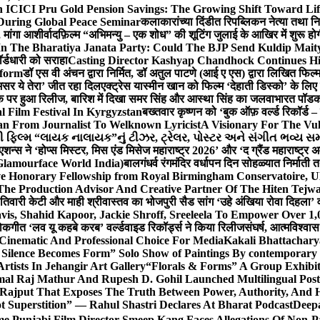
 ICICI Pru Gold Pension Savings: The Growing Shift Toward Lif
During Global Peace Seminar
कलाकारांच्या दिंडीत रिपब्लिकन नेत्या तथा नि
 मांगा आशीर्वाद
फ़िल्म “अभिमन्यु – एक शोध” की शूटिंग जुलाई के आखिर में शुरू हो
In The Bharatiya Janata Party: Could The BJP Send Kuldip Mait
र्डधारी को सराहा
Casting Director Kashyap Chandhock Continues Hi
tform
डॉ एस वी अंचन द्वारा निर्मित, डॉ अतुल पाटणे (आई ए एस) द्वारा लिखित फिल
‘असर ये तेरा’ जीत रहा दिल
एक्ट्रेस यास्मीन खान को फिल्म ‘देहाती डिस्को’ के लिए
िक पर हुआ रिलीज, बारिश में दिखा समर सिंह और आस्था सिंह का जलवा
भारत पॉडका
l Film Festival In Kyrgyzstan
बख्तवार कृष्णन को ‘बुक ऑफ़ वर्ल्ड रिकॉर्ड 
n From Journalist To Welknown Lyricist
A Visionary For The Vu
ી ફિલ્મ “લાયક નાલાયક”નું ટીઝર, ટ્રેલર, પોસ્ટર અને સંગીત ભવ્ય સમ
एशन्स ने ‘होप्स मिस्टर, मिस एंड मिसेज महाराष्ट्र 2026’ और ‘द ग्रैंड महाराष्ट्
Glamourface World India)
बालगंधर्व रंगमंदिर वर्धापन दिन सोहळ्यात निर्माती 
ive Honorary Fellowship from Royal Birmingham Conservatoire, 
he Production Advisor And Creative Partner Of The Hiten Tejw
 तिवारी केटी और माही श्रीवास्तव का भोजपुरी सैड सांग ‘उहे अंखिया रोवा दिहला’ व
is, Shahid Kapoor, Jackie Shroff, Sreeleela To Empower Over 1,
ोकगीत ‘लव यू कहबे करब’ वर्ल्डवाइड रिकॉर्ड्स ने किया रिलीज
संघर्ष, आत्मविश्व
 Cinematic And Professional Choice For Media
Kakali Bhattachary
Silence Becomes Form” Solo Show of Paintings By contemporary a
tists In Jehangir Art Gallery
“Florals & Forms” A Group Exhibit
mal Raj Mathur And Rupesh D. Gohil Launched Multilingual Po
 Rajput That Exposes The Truth Between Power, Authority, An
t Superstition” — Rahul Shastri Declares At Bharat Podcast
Deepa
e Punjabi Film Director Smeep Kang Faces Allegations Of Non-Pa