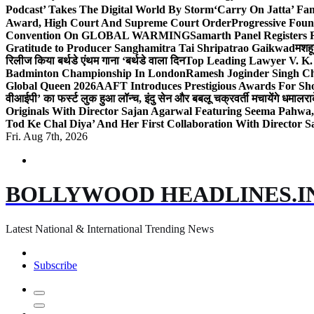
Podcast’ Takes The Digital World By Storm
‘Carry On Jatta’ Fam
Award, High Court And Supreme Court Order
Progressive Foun
Convention On GLOBAL WARMING
Samarth Panel Registers 
Gratitude to Producer Sanghamitra Tai Shripatrao Gaikwad
मशहू
रिलीज किया बर्थडे एंथम गाना ‘बर्थडे वाला दिन
Top Leading Lawyer V. K.
Badminton Championship In London
Ramesh Joginder Singh Ch
Global Queen 2026
AAFT Introduces Prestigious Awards For Shor
वीआईपी’ का फर्स्ट लुक हुआ लॉन्च, इंदु सेन और बबलू चक्रवर्ती मचायेंगे धमाल
रा
Originals With Director Sajan Agarwal Featuring Seema Pahwa
Tod Ke Chal Diya’ And Her First Collaboration With Director 
Fri. Aug 7th, 2026
BOLLYWOOD HEADLINES.I
Latest National & International Trending News
Subscribe