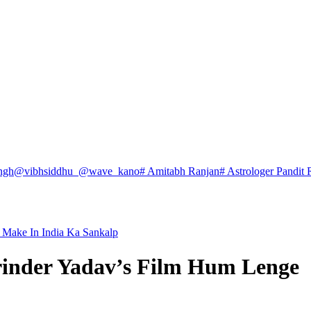
ngh
@vibhsiddhu_
@wave_kano
# Amitabh Ranjan
# Astrologer Pandit 
 Make In India Ka Sankalp
rinder Yadav’s Film Hum Lenge