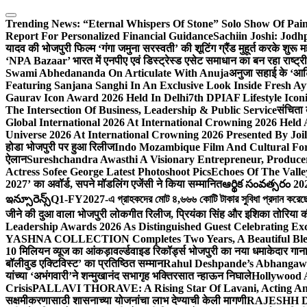
Skip
to
Trending News:
“Eternal Whispers Of Stone” Solo Show Of Pai
content
Report For Personalized Financial Guidance
Sachiin Joshi: Jod
यादव की भोजपुरी फिल्म ‘गंगा जमुना सरस्वती’ की शूटिंग ग्रैंड मुहूर्त करके शुरू म
‘NPA Bazaar’ भारत में एनपीए एवं डिस्ट्रेस्ड एसेट समाधान का बन रहा राष्ट्रीय मं
Swami Abhedananda On Articulate With Anuja
अनुजा सहाई के ‘आर्ट
Featuring Sanjana Sanghi In An Exclusive Look Inside Fresh A
Gaurav Icon Award 2026 Held In Delhi
7th DPIAF Lifestyle Ico
The Intersection Of Business, Leadership & Public Service
संचिता 
Global International 2026 At International Crowning 2026 Held
Universe 2026 At International Crowning 2026 Presented By Joil
होडा भोजपुरी पर हुआ रिलीज
Indo Mozambique Film And Cultural Foru
ऐलान
Sureshchandra Awasthi A Visionary Entrepreneur, Produc
Actress Sofee George Latest Photoshoot Pics
Echoes Of The Vall
2027’ का अवॉर्ड, सपने मॉडलिंग एजेंसी ने किया सम्मानित
ఆర్థిక సంవత్సరం 20
ఇన్సూరెన్స్
Q1-FY2027-এ গ্রাহকদের মোট ৪,৬৬৬ কোটি টাকার সুবিধা প্রদান করেছে আই
जीने की दुआ वाला भोजपुरी लोकगीत रिलीज, प्रियंका सिंह और इशिका तोरिया क
Leadership Awards 2026 As Distinguished Guest Celebrating Exc
YASHNA COLLECTION Completes Two Years, A Beautiful Blend
10 मिलियन व्यूज का आंकड़ा
वर्ल्डवाइड रिकॉर्ड्स भोजपुरी का नया धमाकेदार गान
बॉलीवुड एक्टिविस्ट’ का प्रतिष्ठित सम्मान
Rahul Deshpande’s Abhangaw
यांच्या ‘अभंगवारी’ने शन्मुखानंद सभागृह भक्तिरसात न्हाऊन निघाले
Hollywood 
Crisis
PALLAVI THORAVE: A Rising Star Of Lavani, Acting And
सक्षमीकरणासाठी शासनाच्या योजनांचा लाभ देण्याची केली मागणी
RAJESHH DA