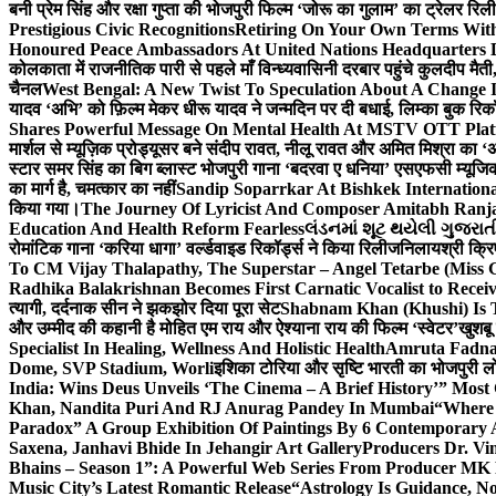
बनी प्रेम सिंह और रक्षा गुप्ता की भोजपुरी फिल्म ‘जोरू का गुलाम’ का ट्रेलर रि
Prestigious Civic Recognitions
Retiring On Your Own Terms With
Honoured Peace Ambassadors At United Nations Headquarters 
कोलकाता में राजनीतिक पारी से पहले माँ विन्ध्यवासिनी दरबार पहुंचे कुलदीप मैती,
चैनल
West Bengal: A New Twist To Speculation About A Change 
यादव ‘अभि’ को फ़िल्म मेकर धीरू यादव ने जन्मदिन पर दी बधाई, लिम्का बुक रिकॉ
Shares Powerful Message On Mental Health At MSTV OTT Pla
मार्शल से म्यूज़िक प्रोड्यूसर बने संदीप रावत, नीलू रावत और अमित मिश्रा का 
स्टार समर सिंह का बिग ब्लास्ट भोजपुरी गाना ‘बदरवा ए धनिया’ एसएफसी म्यूज
का मार्ग है, चमत्कार का नहीं
Sandip Soparrkar At Bishkek Internationa
किया गया।
The Journey Of Lyricist And Composer Amitabh Ranja
Education And Health Reform Fearless
લંડનમાં શૂટ થયેલી ગુજરાત
रोमांटिक गाना ‘करिया धागा’ वर्ल्डवाइड रिकॉर्ड्स ने किया रिलीज
निलायश्री क्रि
To CM Vijay Thalapathy, The Superstar – Angel Tetarbe (Miss 
Radhika Balakrishnan Becomes First Carnatic Vocalist to Rece
त्यागी, दर्दनाक सीन ने झकझोर दिया पूरा सेट
Shabnam Khan (Khushi) Is T
और उम्मीद की कहानी है मोहित एम राय और ऐश्याना राय की फिल्म ‘स्वेटर’
खुशबू
Specialist In Healing, Wellness And Holistic Health
Amruta Fadnav
Dome, SVP Stadium, Worli
इशिका टोरिया और सृष्टि भारती का भोजपुरी ल
India: Wins Deus Unveils ‘The Cinema – A Brief History’” Most
Khan, Nandita Puri And RJ Anurag Pandey In Mumbai
“Where 
Paradox” A Group Exhibition Of Paintings By 6 Contemporary Ar
Saxena, Janhavi Bhide In Jehangir Art Gallery
Producers Dr. Vi
Bhains – Season 1”: A Powerful Web Series From Producer MK
Music City’s Latest Romantic Release
“Astrology Is Guidance, No