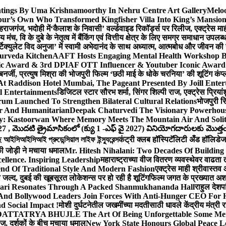
ntings By Uma Krishnamoorthy In Nehru Centre Art Gallery
Meloo
hpur’s Own Who Transformed Kingfisher Villa Into King’s Mansio
हराजगंज, भदोही में
‘कैलाश के निवासी’ वर्ल्डवाइड रिकॉर्ड्स पर रिलीज, एक्ट्रेस 
च, वि के दुबे के नेतृत्व में बैंकिंग एवं वित्तीय क्षेत्र के लिए समग्र समाधान उपल
िक्युलेट विद अनुजा’ में स्वामी अभेदानंद के साथ अध्यात्म, आत्मबोध और जीवन की
yurveda Kitchen
AAFT Hosts Engaging Mental Health Workshop 
nic Award & 3rd DPIAF OTT Influencer & Youtuber Iconic Award 
बनर्जी, प्रत्युष मिश्रा की भोजपुरी फिल्म ‘छठी माई के धोके चरनिया’ की शूटिंग कंप्
 At Raddison Hotel Mumbai, The Pageant Presented By Joill Enter
l Entertainments
डिजिटल स्टार सौरभ शर्मा, सिंगर शिल्पी राज, एक्ट्रेस प्रिया
m Launched To Strengthen Bilateral Cultural Relations
भोजपुरी सि
er And Humanitarian
Deepak Chaturvedi The Visionary Powerhous
ey: Kastoorwan Where Memory Meets The Mountain Air And Solit
27 , మొదటి త్రైమాసికంలో (క్యు 1 -ఎఫ్ వై 2027) వినియోగదారులకు మొత్తం ర
সিআইসিআই প্রুডেন্সিয়াল লাইফ ইন্স্যুরেন্স
कंट्री क्लब हॉस्पिटॅलिटी अँड हॉलिडेज 
ी जोड़ी ने मचाया धमाल
Mr. Hitesh Nihalani: Two Decades Of Building 
ellence. Inspiring Leadership
महाराष्ट्राच्या वीज वितरण व्यवस्थेवर वाढत
 Of Traditional Style And Modern Fashion
एक्ट्रेस माही श्रीवास्त
ा जल्द, दुबई की खूबसूरत लोकेशन्स पर हो रही है शूटिंग
फिल्म जगत के प्रख्यात अशफ़
ari Resonates Through A Packed Shanmukhananda Hall
राहुल देशप
And Bollywood Leaders Join Forces With Anti-Hunger CEO For H
 Social Impact !
मोशी दुर्घटनेतील जखमींच्या मदतीसाठी धावले केंद्रीय मंत्र
TTATRYA BHUJLE The Art Of Being Unforgettable Some Men 
लीज, दर्शकों के बीच मचाया धमाल
New York State Honours Global Peace L