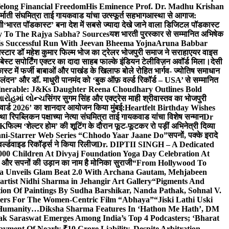
elong Financial Freedom
His Eminence Prof. Dr. Madhu Krishan
र्माती संघमित्रा ताई गायकवाड यांचा उत्स्फूर्त सहभाग
आस्था से आगाज:
गी
‘भारत पॉडकास्ट’ बना देश में सबसे ज्यादा देखे जाने वाला डिजिटल पॉडकास्ट
y To The Rajya Sabha? Sources
यश भारती पुरस्कार से सम्मानित अभिषेक
s Successful Run With Jeevan Bheema Yojna
Aruna Babbar
्मस्टार डॉ महेश कुमार फिल्म भोज का ट्रेलर भोजपुरी समाज ने सराहा
एयर वाइस
 बेस्ट सपोर्टिंग एक्टर का दादा साहब फाल्के इंडियन टेलीविज़न अवॉर्ड मिला।
देसी
स्ट में फर्जी बाबाओं और पाखंड के खिलाफ बोले रोहित भार्गव- ज्योतिष समाधान
– लंदन’ और डॉ. माधुरी पानमंद को ‘बुक ऑफ़ वर्ल्ड रिकॉर्ड – USA’ से सम्मानित
lnerable: J&Ks Daughter Reena Choudhary Outlines Bold
ારોહમાં લોન્ચ
सिंगर सुगम सिंह और एक्ट्रेस माही श्रीवास्तव का भोजपुरी
र अवार्ड 2026’ का शानदार आयोजन किया मुंबई:
Heartfelt Birthday Wishes
तथा रिपब्लिकन पक्षाच्या नेत्या संघमित्रा ताई गायकवाड यांचा विशेष सन्मान
Dr
UK
फिल्म ‘शेल्टर होम’ की शूटिंग के दौरान फूट-फूटकर रो पड़ीं अभिनेत्री दिव्या
ani-Starrer Web Series “Chhodo Yaar Jaane Do”
सपनों, पक्के इरादे
र्ल्डवाइड रिकॉर्ड्स ने किया रिलीज
Dr. DIPTII SINGH – A Dedicated
000 Children At Divyaj Foundation Yoga Day Celebration At
ास और सपनों की उड़ान का नाम है मोनिका सुराजी
“From Hollywood To
a Unveils Glam Beat 2.0 With Archana Gautam, Mehjabeen
rtist Nidhi Sharma in Jehangir Art Gallery
“Pigments And
ion Of Paintings By Sudha Barshikar, Nanda Pathak, Sohnal V.
sters For The Women-Centric Film “Abhaya”
“Jiski Lathi Uski
d Humanity…
Diksha Sharma Features In ‘Hathon Me Hath’, DM
k Saraswat Emerges Among India’s Top 4 Podcasters; ‘Bharat
yment Of Nearly ₹10 Crore Liability, Despite Arbitration