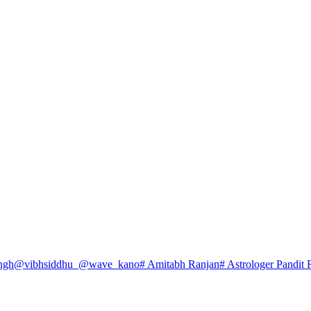
ngh
@vibhsiddhu_
@wave_kano
# Amitabh Ranjan
# Astrologer Pandit 