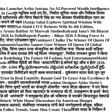
ha Launches Artha Sutram, An AI-Powered Wealth Intelligence
n In Goa
सुर म्यूजिक वर्ल्ड प्रा.लि., निर्माता सुरिंदर यादव और निर्देशक विजय
माही श्रीवास्तव और सिंगर शिवानी सिंह का नया बोलबम गीत
वीकेडीएल ग्रुप का
ब्ध कराने की पहल i
Anuja Sahai Explores Spiritual Wisdom With
 गहन यात्रा
Nat Habit LIVE Returns With Its 4th Edition,
By Aruna Babbar At Marwah Studios
Kalyanji Jana’s 5th Bharat
2026 In Delhi
Rupesh Pandey – Bihar 2026 A Rising Force At
लीट, पोस्ट प्रोडक्शन शुरू
Vaishnavi Chalke The Winner Of Queen Of
tainments
Saartha Sameer Gore Winner Of Queen Of Global
ंशु सिंह, सिंगर एक्टर राजा भोजपुरिया का रोमांटिक गाना ‘सिल्क वाली सड़िया’
नेमा में जल्द दस्तक देगी नई फिल्म ‘मंगलसूत्र’, निर्माता रत्नाकर कुमार ने किया
e Redefining The Future Of Fashion And Entertainment
Model
ude.
कौशिक द्विवेदी को मिला ‘आउटस्टैंडिंग ई-कॉमर्स शूट ऑफ द ईयर 2026-
ూ. 4,666 కోట్ల ప్రయోజనాలను చెల్లించిన ఐసిఐసిఐ ప్రుడెన్షియల్ లైఫ్
प्रायव्हेट लिमिटेडने कंट्री क्लब मास्टरकार्ड – तुर्कस्तान सादर केले.
जुग-जुग
Trust In Real Estate
Dr. Basant Goel To Grace Asia Excellence &
ा ताण : तातडीने उपाययोजनांची गरज
Fashion Designer Aisha Shetty’s
व और सिंगर सृष्टी भारती का भोजपुरी लोकगीत ‘गवना वीएस खेलवना’ ने पार किया
ाक खोपेकर को मिला महाराष्ट्र के राज्यपाल सी.पी. राधाकृष्णन के हाथों ‘बेस्ट
ांडे की ‘अभंगवारी’ ने शन्मुखानंद हॉल को भक्तिरस से सराबोर किया
राहुल देशपांडे
istoric White House Discussions On American Hunger
ी रामदास आठवले; संघमित्रा गायकवाड यांनी केले जननेतृत्वाचे कौतुक, महिला
Follow Trends. Some Men Create Them
विजय यादव के निर्देशन में