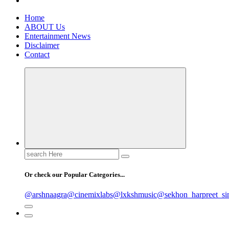
Home
ABOUT Us
Entertainment News
Disclaimer
Contact
Search
for:
Or check our Popular Categories...
@arshnaagra
@cinemixlabs
@lxkshmusic
@sekhon_harpreet_si