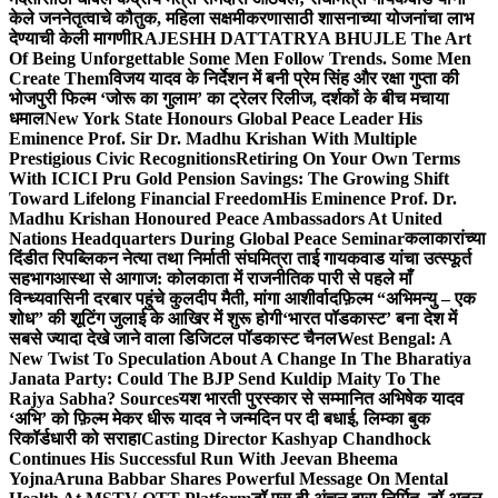
केले जननेतृत्वाचे कौतुक, महिला सक्षमीकरणासाठी शासनाच्या योजनांचा लाभ
देण्याची केली मागणी
RAJESHH DATTATRYA BHUJLE The Art
Of Being Unforgettable Some Men Follow Trends. Some Men
Create Them
विजय यादव के निर्देशन में बनी प्रेम सिंह और रक्षा गुप्ता की
भोजपुरी फिल्म ‘जोरू का गुलाम’ का ट्रेलर रिलीज, दर्शकों के बीच मचाया
धमाल
New York State Honours Global Peace Leader His
Eminence Prof. Sir Dr. Madhu Krishan With Multiple
Prestigious Civic Recognitions
Retiring On Your Own Terms
With ICICI Pru Gold Pension Savings: The Growing Shift
Toward Lifelong Financial Freedom
His Eminence Prof. Dr.
Madhu Krishan Honoured Peace Ambassadors At United
Nations Headquarters During Global Peace Seminar
कलाकारांच्या
दिंडीत रिपब्लिकन नेत्या तथा निर्माती संघमित्रा ताई गायकवाड यांचा उत्स्फूर्त
सहभाग
आस्था से आगाज: कोलकाता में राजनीतिक पारी से पहले माँ
विन्ध्यवासिनी दरबार पहुंचे कुलदीप मैती, मांगा आशीर्वाद
फ़िल्म “अभिमन्यु – एक
शोध” की शूटिंग जुलाई के आखिर में शुरू होगी
‘भारत पॉडकास्ट’ बना देश में
सबसे ज्यादा देखे जाने वाला डिजिटल पॉडकास्ट चैनल
West Bengal: A
New Twist To Speculation About A Change In The Bharatiya
Janata Party: Could The BJP Send Kuldip Maity To The
Rajya Sabha? Sources
यश भारती पुरस्कार से सम्मानित अभिषेक यादव
‘अभि’ को फ़िल्म मेकर धीरू यादव ने जन्मदिन पर दी बधाई, लिम्का बुक
रिकॉर्डधारी को सराहा
Casting Director Kashyap Chandhock
Continues His Successful Run With Jeevan Bheema
Yojna
Aruna Babbar Shares Powerful Message On Mental