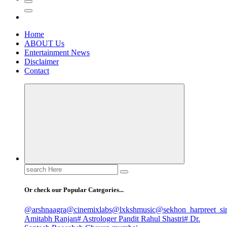
Home
ABOUT Us
Entertainment News
Disclaimer
Contact
Search
for:
Or check our Popular Categories...
@arshnaagra
@cinemixlabs
@lxkshmusic
@sekhon_harpreet_si
Amitabh Ranjan
# Astrologer Pandit Rahul Shastri
# Dr.