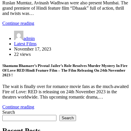
Ruslan Mumtaz, Avinash Wadhwan were also present Mumbai. The
grand premiere of Hindi feature film “Dhaaak” full of action, thrill
and twists was…
Continue reading
admin
Latest Films
November 17, 2023
22 views
Shantanu Bhamare’s Pivotal Jailer’s Role Resolves Murder Mystery In Fire
Of Love RED Hindi Feature Film – The Film Releasing On 24th November
2023 !
The wait is finally over for romance movie fans as the much-awaited
Fire of Love: RED is releasing on 24th November 2023 in the
theatres worldwide. This upcoming romantic drama,…
Continue reading
Search
Search
Recent Posts