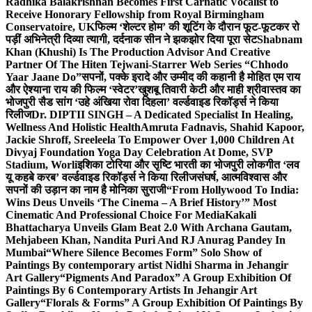
Radhika Balakrishnan Becomes First Carnatic Vocalist to
Receive Honorary Fellowship from Royal Birmingham
Conservatoire, UK
फिल्म ‘शेल्टर होम’ की शूटिंग के दौरान फूट-फूटकर रो
पड़ीं अभिनेत्री दिव्या त्यागी, दर्दनाक सीन ने झकझोर दिया पूरा सेट
Shabnam
Khan (Khushi) Is The Production Advisor And Creative
Partner Of The Hiten Tejwani-Starrer Web Series “Chhodo
Yaar Jaane Do”
सपनों, पक्के इरादे और उम्मीद की कहानी है मोहित एम राय
और ऐश्याना राय की फिल्म ‘स्वेटर’
खुशबू तिवारी केटी और माही श्रीवास्तव का
भोजपुरी सैड सांग ‘उहे अंखिया रोवा दिहला’ वर्ल्डवाइड रिकॉर्ड्स ने किया
रिलीज
Dr. DIPTII SINGH – A Dedicated Specialist In Healing,
Wellness And Holistic Health
Amruta Fadnavis, Shahid Kapoor,
Jackie Shroff, Sreeleela To Empower Over 1,000 Children At
Divyaj Foundation Yoga Day Celebration At Dome, SVP
Stadium, Worli
इशिका टोरिया और सृष्टि भारती का भोजपुरी लोकगीत ‘लव
यू कहबे करब’ वर्ल्डवाइड रिकॉर्ड्स ने किया रिलीज
संघर्ष, आत्मविश्वास और
सपनों की उड़ान का नाम है मोनिका सुराजी
“From Hollywood To India:
Wins Deus Unveils ‘The Cinema – A Brief History’” Most
Cinematic And Professional Choice For Media
Kakali
Bhattacharya Unveils Glam Beat 2.0 With Archana Gautam,
Mehjabeen Khan, Nandita Puri And RJ Anurag Pandey In
Mumbai
“Where Silence Becomes Form” Solo Show of
Paintings By contemporary artist Nidhi Sharma in Jehangir
Art Gallery
“Pigments And Paradox” A Group Exhibition Of
Paintings By 6 Contemporary Artists In Jehangir Art
Gallery
“Florals & Forms” A Group Exhibition Of Paintings By