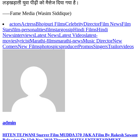
लड़खड़ाती युवा पीढ़ी को मैसेज दिया गया है।
—–Fame Media (Wasim Siddique)
actors
Actress
Bhojpuri Films
Celebrity
Director
Film News
Film
Stars
film-personalities
filmstar
gossip
Hindi Films
Hindi
News
interviews
Latest News
Latest Videos
latest-
movies
lyricist
Marathi-films
marathi-news
Music Director
New
Comers
New Films
photos
pics
producer
Promos
Singers
Trailor
videos
admin
Post
HITEN TEJWANI Starrer Film MUDDA 370 J&K A Film By Rakesh Sawant
Releasing On 15th Nov 2019 Through MATES ENTERTAINMENT