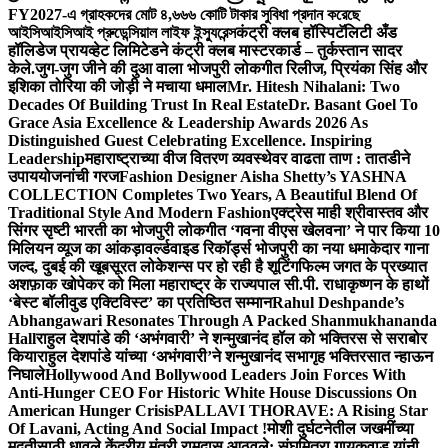
FY2027-এ গ্রাহকদের মোট ৪,৬৬৬ কোটি টাকার সুবিধা প্রদান করেছে
আইসিআইসিআই প্রুডেন্সিয়াল লাইফ ইন্স্যুরেন্স
कंट्री क्लब हॉस्पिटॅलिटी अँड
हॉलिडेज प्रायव्हेट लिमिटेडने कंट्री क्लब मास्टरकार्ड – तुर्कस्तान सादर
केले.
जुग-जुग जीने की दुआ वाला भोजपुरी लोकगीत रिलीज, प्रियंका सिंह और
इशिका तोरिया की जोड़ी ने मचाया धमाल
Mr. Hitesh Nihalani: Two
Decades Of Building Trust In Real Estate
Dr. Basant Goel To
Grace Asia Excellence & Leadership Awards 2026 As
Distinguished Guest Celebrating Excellence. Inspiring
Leadership
महाराष्ट्राच्या वीज वितरण व्यवस्थेवर वाढता ताण : तातडीने
उपाययोजनांची गरज
Fashion Designer Aisha Shetty’s YASHNA
COLLECTION Completes Two Years, A Beautiful Blend Of
Traditional Style And Modern Fashion
एक्ट्रेस माही श्रीवास्तव और
सिंगर सृष्टी भारती का भोजपुरी लोकगीत ‘गवना वीएस खेलवना’ ने पार किया 10
मिलियन व्यूज का आंकड़ा
वर्ल्डवाइड रिकॉर्ड्स भोजपुरी का नया धमाकेदार गाना
जल्द, दुबई की खूबसूरत लोकेशन्स पर हो रही है शूटिंग
फिल्म जगत के प्रख्यात
अशफ़ाक खोपेकर को मिला महाराष्ट्र के राज्यपाल सी.पी. राधाकृष्णन के हाथों
‘बेस्ट बॉलीवुड एक्टिविस्ट’ का प्रतिष्ठित सम्मान
Rahul Deshpande’s
Abhangawari Resonates Through A Packed Shanmukhananda
Hall
राहुल देशपांडे की ‘अभंगवारी’ ने शन्मुखानंद हॉल को भक्तिरस से सराबोर
किया
राहुल देशपांडे यांच्या ‘अभंगवारी’ने शन्मुखानंद सभागृह भक्तिरसात न्हाऊन
निघाले
Hollywood And Bollywood Leaders Join Forces With
Anti-Hunger CEO For Historic White House Discussions On
American Hunger Crisis
PALLAVI THORAVE: A Rising Star
Of Lavani, Acting And Social Impact !
मोशी दुर्घटनेतील जखमींच्या
मदतीसाठी धावले केंद्रीय मंत्री रामदास आठवले; संघमित्रा गायकवाड यांनी