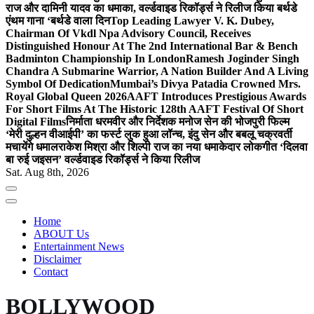
राज और दामिनी यादव का धमाका, वर्ल्डवाइड रिकॉर्ड्स ने रिलीज किया बर्थडे
एंथम गाना ‘बर्थडे वाला दिन
Top Leading Lawyer V. K. Dubey,
Chairman Of Vkdl Npa Advisory Council, Receives
Distinguished Honour At The 2nd International Bar & Bench
Badminton Championship In London
Ramesh Joginder Singh
Chandra A Submarine Warrior, A Nation Builder And A Living
Symbol Of Dedication
Mumbai’s Divya Patadia Crowned Mrs.
Royal Global Queen 2026
AAFT Introduces Prestigious Awards
For Short Films At The Historic 128th AAFT Festival Of Short
Digital Films
निर्माता धरमवीर और निर्देशक मनोज सेन की भोजपुरी फिल्म
‘मेरी दुल्हन वीआईपी’ का फर्स्ट लुक हुआ लॉन्च, इंदु सेन और बबलू चक्रवर्ती
मचायेंगे धमाल
राकेश मिश्रा और शिल्पी राज का नया धमाकेदार लोकगीत ‘दिलवा
बा रुई जइसन’ वर्ल्डवाइड रिकॉर्ड्स ने किया रिलीज
Sat. Aug 8th, 2026
Home
ABOUT Us
Entertainment News
Disclaimer
Contact
BOLLYWOOD