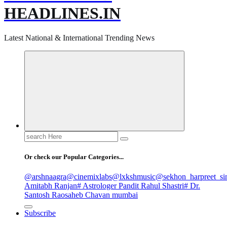
HEADLINES.IN
Latest National & International Trending News
Search
for:
Or check our Popular Categories...
@arshnaagra
@cinemixlabs
@lxkshmusic
@sekhon_harpreet_si
Amitabh Ranjan
# Astrologer Pandit Rahul Shastri
# Dr.
Santosh Raosaheb Chavan mumbai
Subscribe