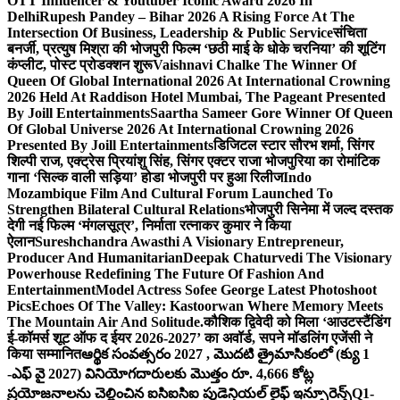
OTT Influencer & Youtuber Iconic Award 2026 In
Delhi
Rupesh Pandey – Bihar 2026 A Rising Force At The
Intersection Of Business, Leadership & Public Service
संचिता
बनर्जी, प्रत्युष मिश्रा की भोजपुरी फिल्म ‘छठी माई के धोके चरनिया’ की शूटिंग
कंप्लीट, पोस्ट प्रोडक्शन शुरू
Vaishnavi Chalke The Winner Of
Queen Of Global International 2026 At International Crowning
2026 Held At Raddison Hotel Mumbai, The Pageant Presented
By Joill Entertainments
Saartha Sameer Gore Winner Of Queen
Of Global Universe 2026 At International Crowning 2026
Presented By Joill Entertainments
डिजिटल स्टार सौरभ शर्मा, सिंगर
शिल्पी राज, एक्ट्रेस प्रियांशु सिंह, सिंगर एक्टर राजा भोजपुरिया का रोमांटिक
गाना ‘सिल्क वाली सड़िया’ होडा भोजपुरी पर हुआ रिलीज
Indo
Mozambique Film And Cultural Forum Launched To
Strengthen Bilateral Cultural Relations
भोजपुरी सिनेमा में जल्द दस्तक
देगी नई फिल्म ‘मंगलसूत्र’, निर्माता रत्नाकर कुमार ने किया
ऐलान
Sureshchandra Awasthi A Visionary Entrepreneur,
Producer And Humanitarian
Deepak Chaturvedi The Visionary
Powerhouse Redefining The Future Of Fashion And
Entertainment
Model Actress Sofee George Latest Photoshoot
Pics
Echoes Of The Valley: Kastoorwan Where Memory Meets
The Mountain Air And Solitude.
कौशिक द्विवेदी को मिला ‘आउटस्टैंडिंग
ई-कॉमर्स शूट ऑफ द ईयर 2026-2027’ का अवॉर्ड, सपने मॉडलिंग एजेंसी ने
किया सम्मानित
ఆర్థిక సంవత్సరం 2027 , మొదటి త్రైమాసికంలో (క్యు 1
-ఎఫ్ వై 2027) వినియోగదారులకు మొత్తం రూ. 4,666 కోట్ల
ప్రయోజనాలను చెల్లించిన ఐసిఐసిఐ ప్రుడెన్షియల్ లైఫ్ ఇన్సూరెన్స్
Q1-