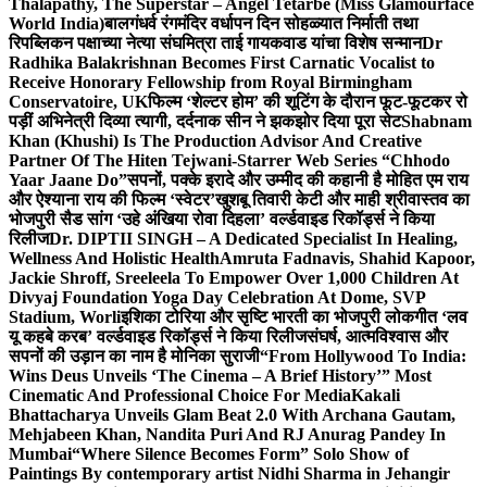
Thalapathy, The Superstar – Angel Tetarbe (Miss Glamourface
World India)
बालगंधर्व रंगमंदिर वर्धापन दिन सोहळ्यात निर्माती तथा
रिपब्लिकन पक्षाच्या नेत्या संघमित्रा ताई गायकवाड यांचा विशेष सन्मान
Dr
Radhika Balakrishnan Becomes First Carnatic Vocalist to
Receive Honorary Fellowship from Royal Birmingham
Conservatoire, UK
फिल्म ‘शेल्टर होम’ की शूटिंग के दौरान फूट-फूटकर रो
पड़ीं अभिनेत्री दिव्या त्यागी, दर्दनाक सीन ने झकझोर दिया पूरा सेट
Shabnam
Khan (Khushi) Is The Production Advisor And Creative
Partner Of The Hiten Tejwani-Starrer Web Series “Chhodo
Yaar Jaane Do”
सपनों, पक्के इरादे और उम्मीद की कहानी है मोहित एम राय
और ऐश्याना राय की फिल्म ‘स्वेटर’
खुशबू तिवारी केटी और माही श्रीवास्तव का
भोजपुरी सैड सांग ‘उहे अंखिया रोवा दिहला’ वर्ल्डवाइड रिकॉर्ड्स ने किया
रिलीज
Dr. DIPTII SINGH – A Dedicated Specialist In Healing,
Wellness And Holistic Health
Amruta Fadnavis, Shahid Kapoor,
Jackie Shroff, Sreeleela To Empower Over 1,000 Children At
Divyaj Foundation Yoga Day Celebration At Dome, SVP
Stadium, Worli
इशिका टोरिया और सृष्टि भारती का भोजपुरी लोकगीत ‘लव
यू कहबे करब’ वर्ल्डवाइड रिकॉर्ड्स ने किया रिलीज
संघर्ष, आत्मविश्वास और
सपनों की उड़ान का नाम है मोनिका सुराजी
“From Hollywood To India:
Wins Deus Unveils ‘The Cinema – A Brief History’” Most
Cinematic And Professional Choice For Media
Kakali
Bhattacharya Unveils Glam Beat 2.0 With Archana Gautam,
Mehjabeen Khan, Nandita Puri And RJ Anurag Pandey In
Mumbai
“Where Silence Becomes Form” Solo Show of
Paintings By contemporary artist Nidhi Sharma in Jehangir