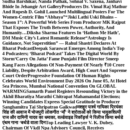
Sudha Barshikar, Nanda Pathak, Sohnal V. Saxena, Janhavi
Bhide In Jehangir Art Gallery
Producers Dr. Vimal Raj Mathur
And Rupesh D. Gohil Launched Multilingual Posters For The
Women-Centric Film “Abhaya”
“Jiski Lathi Uski Bhains –
Season 1”: A Powerful Web Series From Producer MK Rajput
That Exposes The Truth Between Power, Authority, And
Humanity…
Diksha Sharma Features In ‘Hathon Me Hath’,
DM Music City’s Latest Romantic Release
“Astrology Is
Guidance, Not Superstition” — Rahul Shastri Declares At
Bharat Podcast
Deepak Saraswat Emerges Among India’s Top
4 Podcasters; ‘Bharat Podcast’ Takes The Digital World By
Storm
‘Carry On Jatta’ Fame Punjabi Film Director Smeep
Kang Faces Allegations Of Non-Payment Of Nearly ₹10 Crore
Liability, Despite Arbitration Award, High Court And Supreme
Court Order
Progressive Foundation Of Human Rights
Celebrates World Environment Day 2026 On June 05, At Hotel
Sea Princess, Mumbai National Convention On GLOBAL
WARMING
Samarth Panel Registers Resounding Victory in the
Akhil Bharatiya Marathi Chitrapat Mahamandal Elections;
Winning Candidates Express Special Gratitude to Producer
Sanghamitra Tai Shripatrao Gaikwad
मशहूर पार्श्व गायिका प्रियंका
सिंह की आवाज में भोजपुरी लोकगीत ‘माँ’ ने श्रोताओं को किया भावुक
शिल्पी
राज और दामिनी यादव का धमाका, वर्ल्डवाइड रिकॉर्ड्स ने रिलीज किया बर्थडे
एंथम गाना ‘बर्थडे वाला दिन
Top Leading Lawyer V. K. Dubey,
Chairman Of Vkdl Npa Advisory Council, Receives