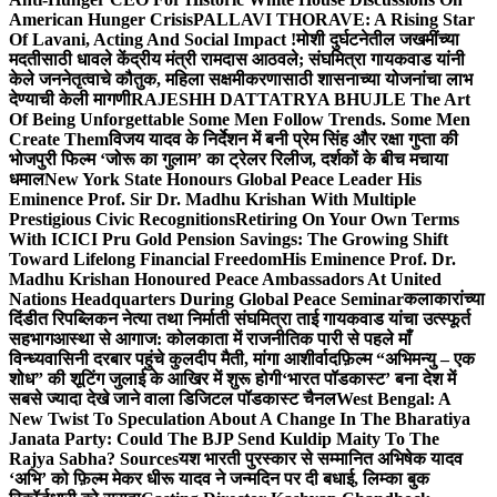
American Hunger Crisis
PALLAVI THORAVE: A Rising Star
Of Lavani, Acting And Social Impact !
मोशी दुर्घटनेतील जखमींच्या
मदतीसाठी धावले केंद्रीय मंत्री रामदास आठवले; संघमित्रा गायकवाड यांनी
केले जननेतृत्वाचे कौतुक, महिला सक्षमीकरणासाठी शासनाच्या योजनांचा लाभ
देण्याची केली मागणी
RAJESHH DATTATRYA BHUJLE The Art
Of Being Unforgettable Some Men Follow Trends. Some Men
Create Them
विजय यादव के निर्देशन में बनी प्रेम सिंह और रक्षा गुप्ता की
भोजपुरी फिल्म ‘जोरू का गुलाम’ का ट्रेलर रिलीज, दर्शकों के बीच मचाया
धमाल
New York State Honours Global Peace Leader His
Eminence Prof. Sir Dr. Madhu Krishan With Multiple
Prestigious Civic Recognitions
Retiring On Your Own Terms
With ICICI Pru Gold Pension Savings: The Growing Shift
Toward Lifelong Financial Freedom
His Eminence Prof. Dr.
Madhu Krishan Honoured Peace Ambassadors At United
Nations Headquarters During Global Peace Seminar
कलाकारांच्या
दिंडीत रिपब्लिकन नेत्या तथा निर्माती संघमित्रा ताई गायकवाड यांचा उत्स्फूर्त
सहभाग
आस्था से आगाज: कोलकाता में राजनीतिक पारी से पहले माँ
विन्ध्यवासिनी दरबार पहुंचे कुलदीप मैती, मांगा आशीर्वाद
फ़िल्म “अभिमन्यु – एक
शोध” की शूटिंग जुलाई के आखिर में शुरू होगी
‘भारत पॉडकास्ट’ बना देश में
सबसे ज्यादा देखे जाने वाला डिजिटल पॉडकास्ट चैनल
West Bengal: A
New Twist To Speculation About A Change In The Bharatiya
Janata Party: Could The BJP Send Kuldip Maity To The
Rajya Sabha? Sources
यश भारती पुरस्कार से सम्मानित अभिषेक यादव
‘अभि’ को फ़िल्म मेकर धीरू यादव ने जन्मदिन पर दी बधाई, लिम्का बुक