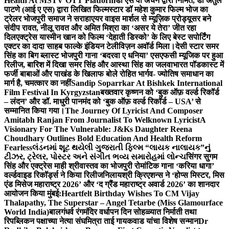
Health At MSTV OTT Platform
डॉ एस वी अंचन द्वारा निर्मित, डॉ अतुल
पाटणे (आई ए एस) द्वारा लिखित फिल्मस्टार डॉ महेश कुमार फिल्म भोज का
ट्रेलर भोजपुरी समाज ने सराहा
एयर वाइस मार्शल से म्यूज़िक प्रोड्यूसर बने
संदीप रावत, नीलू रावत और अमित मिश्रा का ‘असर ये तेरा’ जीत रहा
दिल
एक्ट्रेस यास्मीन खान को फिल्म ‘देहाती डिस्को’ के लिए बेस्ट सपोर्टिंग
एक्टर का दादा साहब फाल्के इंडियन टेलीविज़न अवॉर्ड मिला।
देसी स्टार समर
सिंह का बिग ब्लास्ट भोजपुरी गाना ‘बदरवा ए धनिया’ एसएफसी म्यूजिक पर हुआ
रिलीज, बारिश में दिखा समर सिंह और आस्था सिंह का जलवा
भारत पॉडकास्ट में
फर्जी बाबाओं और पाखंड के खिलाफ बोले रोहित भार्गव- ज्योतिष समाधान का
मार्ग है, चमत्कार का नहीं
Sandip Soparrkar At Bishkek International
Film Festival In Kyrgyzstan
बख्तवार कृष्णन को ‘बुक ऑफ़ वर्ल्ड रिकॉर्ड
– लंदन’ और डॉ. माधुरी पानमंद को ‘बुक ऑफ़ वर्ल्ड रिकॉर्ड – USA’ से
सम्मानित किया गया।
The Journey Of Lyricist And Composer
Amitabh Ranjan From Journalist To Welknown Lyricist
A
Visionary For The Vulnerable: J&Ks Daughter Reena
Choudhary Outlines Bold Education And Health Reform
Fearless
લંડનમાં શૂટ થયેલી ગુજરાતી ફિલ્મ “લાયક નાલાયક”નું
ટીઝર, ટ્રેલર, પોસ્ટર અને સંગીત ભવ્ય સમારોહમાં લોન્ચ
सिंगर सुगम
सिंह और एक्ट्रेस माही श्रीवास्तव का भोजपुरी रोमांटिक गाना ‘करिया धागा’
वर्ल्डवाइड रिकॉर्ड्स ने किया रिलीज
निलायश्री क्रिएशन्स ने ‘होप्स मिस्टर, मिस
एंड मिसेज महाराष्ट्र 2026’ और ‘द ग्रैंड महाराष्ट्र अवार्ड 2026’ का शानदार
आयोजन किया मुंबई:
Heartfelt Birthday Wishes To CM Vijay
Thalapathy, The Superstar – Angel Tetarbe (Miss Glamourface
World India)
बालगंधर्व रंगमंदिर वर्धापन दिन सोहळ्यात निर्माती तथा
रिपब्लिकन पक्षाच्या नेत्या संघमित्रा ताई गायकवाड यांचा विशेष सन्मान
Dr