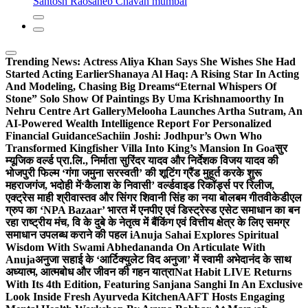
Santosh Raosaheb Chavan mumbai
Trending News:
Actress Aliya Khan Says She Wishes She Had
Started Acting Earlier
Shanaya Al Haq: A Rising Star In Acting
And Modeling, Chasing Big Dreams
“Eternal Whispers Of
Stone” Solo Show Of Paintings By Uma Krishnamoorthy In
Nehru Centre Art Gallery
Melooha Launches Artha Sutram, An
AI-Powered Wealth Intelligence Report For Personalized
Financial Guidance
Sachiin Joshi: Jodhpur’s Own Who
Transformed Kingfisher Villa Into King’s Mansion In Goa
सुर
म्यूजिक वर्ल्ड प्रा.लि., निर्माता सुरिंदर यादव और निर्देशक विजय यादव की
भोजपुरी फिल्म ‘गंगा जमुना सरस्वती’ की शूटिंग ग्रैंड मुहूर्त करके शुरू
महराजगंज, भदोही में
‘कैलाश के निवासी’ वर्ल्डवाइड रिकॉर्ड्स पर रिलीज,
एक्ट्रेस माही श्रीवास्तव और सिंगर शिवानी सिंह का नया बोलबम गीत
वीकेडीएल
ग्रुप का ‘NPA Bazaar’ भारत में एनपीए एवं डिस्ट्रेस्ड एसेट समाधान का बन
रहा राष्ट्रीय मंच, वि के दुबे के नेतृत्व में बैंकिंग एवं वित्तीय क्षेत्र के लिए समग्र
समाधान उपलब्ध कराने की पहल i
Anuja Sahai Explores Spiritual
Wisdom With Swami Abhedananda On Articulate With
Anuja
अनुजा सहाई के ‘आर्टिक्युलेट विद अनुजा’ में स्वामी अभेदानंद के साथ
अध्यात्म, आत्मबोध और जीवन की गहन यात्रा
Nat Habit LIVE Returns
With Its 4th Edition, Featuring Sanjana Sanghi In An Exclusive
Look Inside Fresh Ayurveda Kitchen
AAFT Hosts Engaging