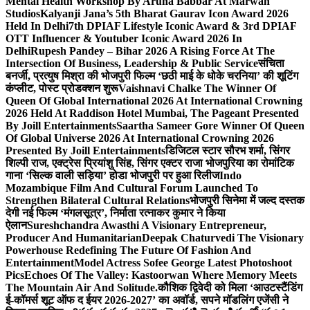
Mental Health Workshop By Aruna Babbar At Marwah
Studios
Kalyanji Jana’s 5th Bharat Gaurav Icon Award 2026
Held In Delhi
7th DPIAF Lifestyle Iconic Award & 3rd DPIAF
OTT Influencer & Youtuber Iconic Award 2026 In
Delhi
Rupesh Pandey – Bihar 2026 A Rising Force At The
Intersection Of Business, Leadership & Public Service
संचिता
बनर्जी, प्रत्युष मिश्रा की भोजपुरी फिल्म ‘छठी माई के धोके चरनिया’ की शूटिंग
कंप्लीट, पोस्ट प्रोडक्शन शुरू
Vaishnavi Chalke The Winner Of
Queen Of Global International 2026 At International Crowning
2026 Held At Raddison Hotel Mumbai, The Pageant Presented
By Joill Entertainments
Saartha Sameer Gore Winner Of Queen
Of Global Universe 2026 At International Crowning 2026
Presented By Joill Entertainments
डिजिटल स्टार सौरभ शर्मा, सिंगर
शिल्पी राज, एक्ट्रेस प्रियांशु सिंह, सिंगर एक्टर राजा भोजपुरिया का रोमांटिक
गाना ‘सिल्क वाली सड़िया’ होडा भोजपुरी पर हुआ रिलीज
Indo
Mozambique Film And Cultural Forum Launched To
Strengthen Bilateral Cultural Relations
भोजपुरी सिनेमा में जल्द दस्तक
देगी नई फिल्म ‘मंगलसूत्र’, निर्माता रत्नाकर कुमार ने किया
ऐलान
Sureshchandra Awasthi A Visionary Entrepreneur,
Producer And Humanitarian
Deepak Chaturvedi The Visionary
Powerhouse Redefining The Future Of Fashion And
Entertainment
Model Actress Sofee George Latest Photoshoot
Pics
Echoes Of The Valley: Kastoorwan Where Memory Meets
The Mountain Air And Solitude.
कौशिक द्विवेदी को मिला ‘आउटस्टैंडिंग
ई-कॉमर्स शूट ऑफ द ईयर 2026-2027’ का अवॉर्ड, सपने मॉडलिंग एजेंसी ने