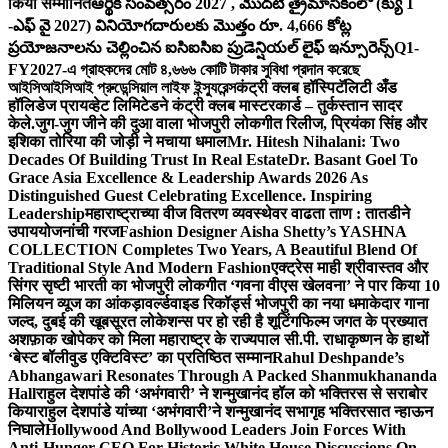
किया सम्मानित
ఆర్థిక సంవత్సరం 2027 , మొదటి త్రైమాసికంలో (క్యు 1
-ఎఫ్ వై 2027) వినియోగదారులకు మొత్తం రూ. 4,666 కోట్ల
ప్రయోజనాలను చెల్లించిన ఐసిఐసిఐ ప్రుడెన్షియల్ లైఫ్ ఇన్సూరెన్స్
Q1-
FY2027-এ গ্রাহকদের মোট ৪,৬৬৬ কোটি টাকার সুবিধা প্রদান করেছে
আইসিআইসিআই প্রুডেন্সিয়াল লাইফ ইন্স্যুরেন্স
कंट्री क्लब हॉस्पिटॅलिटी अँड
हॉलिडेज प्रायव्हेट लिमिटेडने कंट्री क्लब मास्टरकार्ड – तुर्कस्तान सादर
केले.
जुग-जुग जीने की दुआ वाला भोजपुरी लोकगीत रिलीज, प्रियंका सिंह और
इशिका तोरिया की जोड़ी ने मचाया धमाल
Mr. Hitesh Nihalani: Two
Decades Of Building Trust In Real Estate
Dr. Basant Goel To
Grace Asia Excellence & Leadership Awards 2026 As
Distinguished Guest Celebrating Excellence. Inspiring
Leadership
महाराष्ट्राच्या वीज वितरण व्यवस्थेवर वाढता ताण : तातडीने
उपाययोजनांची गरज
Fashion Designer Aisha Shetty’s YASHNA
COLLECTION Completes Two Years, A Beautiful Blend Of
Traditional Style And Modern Fashion
एक्ट्रेस माही श्रीवास्तव और
सिंगर सृष्टी भारती का भोजपुरी लोकगीत ‘गवना वीएस खेलवना’ ने पार किया 10
मिलियन व्यूज का आंकड़ा
वर्ल्डवाइड रिकॉर्ड्स भोजपुरी का नया धमाकेदार गाना
जल्द, दुबई की खूबसूरत लोकेशन्स पर हो रही है शूटिंग
फिल्म जगत के प्रख्यात
अशफ़ाक खोपेकर को मिला महाराष्ट्र के राज्यपाल सी.पी. राधाकृष्णन के हाथों
‘बेस्ट बॉलीवुड एक्टिविस्ट’ का प्रतिष्ठित सम्मान
Rahul Deshpande’s
Abhangawari Resonates Through A Packed Shanmukhananda
Hall
राहुल देशपांडे की ‘अभंगवारी’ ने शन्मुखानंद हॉल को भक्तिरस से सराबोर
किया
राहुल देशपांडे यांच्या ‘अभंगवारी’ने शन्मुखानंद सभागृह भक्तिरसात न्हाऊन
निघाले
Hollywood And Bollywood Leaders Join Forces With
Anti-Hunger CEO For Historic White House Discussions On