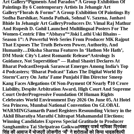
Art Gallery
“Pigments And Paradox” A Group Exhibition Of
Paintings By 6 Contemporary Artists In Jehangir Art
Gallery
“Florals & Forms” A Group Exhibition Of Paintings By
Sudha Barshikar, Nanda Pathak, Sohnal V. Saxena, Janhavi
Bhide In Jehangir Art Gallery
Producers Dr. Vimal Raj Mathur
And Rupesh D. Gohil Launched Multilingual Posters For The
Women-Centric Film “Abhaya”
“Jiski Lathi Uski Bhains –
Season 1”: A Powerful Web Series From Producer MK Rajput
That Exposes The Truth Between Power, Authority, And
Humanity…
Diksha Sharma Features In ‘Hathon Me Hath’,
DM Music City’s Latest Romantic Release
“Astrology Is
Guidance, Not Superstition” — Rahul Shastri Declares At
Bharat Podcast
Deepak Saraswat Emerges Among India’s Top
4 Podcasters; ‘Bharat Podcast’ Takes The Digital World By
Storm
‘Carry On Jatta’ Fame Punjabi Film Director Smeep
Kang Faces Allegations Of Non-Payment Of Nearly ₹10 Crore
Liability, Despite Arbitration Award, High Court And Supreme
Court Order
Progressive Foundation Of Human Rights
Celebrates World Environment Day 2026 On June 05, At Hotel
Sea Princess, Mumbai National Convention On GLOBAL
WARMING
Samarth Panel Registers Resounding Victory in the
Akhil Bharatiya Marathi Chitrapat Mahamandal Elections;
Winning Candidates Express Special Gratitude to Producer
Sanghamitra Tai Shripatrao Gaikwad
मशहूर पार्श्व गायिका प्रियंका
सिंह की आवाज में भोजपुरी लोकगीत ‘माँ’ ने श्रोताओं को किया भावुक
शिल्पी