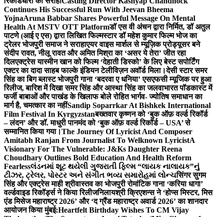
रिकॉर्डधारी को सराहा
Casting Director Kashyap Chandhock
Continues His Successful Run With Jeevan Bheema
Yojna
Aruna Babbar Shares Powerful Message On Mental
Health At MSTV OTT Platform
डॉ एस वी अंचन द्वारा निर्मित, डॉ अतुल
पाटणे (आई ए एस) द्वारा लिखित फिल्मस्टार डॉ महेश कुमार फिल्म भोज का
ट्रेलर भोजपुरी समाज ने सराहा
एयर वाइस मार्शल से म्यूज़िक प्रोड्यूसर बने
संदीप रावत, नीलू रावत और अमित मिश्रा का ‘असर ये तेरा’ जीत रहा
दिल
एक्ट्रेस यास्मीन खान को फिल्म ‘देहाती डिस्को’ के लिए बेस्ट सपोर्टिंग
एक्टर का दादा साहब फाल्के इंडियन टेलीविज़न अवॉर्ड मिला।
देसी स्टार समर
सिंह का बिग ब्लास्ट भोजपुरी गाना ‘बदरवा ए धनिया’ एसएफसी म्यूजिक पर हुआ
रिलीज, बारिश में दिखा समर सिंह और आस्था सिंह का जलवा
भारत पॉडकास्ट में
फर्जी बाबाओं और पाखंड के खिलाफ बोले रोहित भार्गव- ज्योतिष समाधान का
मार्ग है, चमत्कार का नहीं
Sandip Soparrkar At Bishkek International
Film Festival In Kyrgyzstan
बख्तवार कृष्णन को ‘बुक ऑफ़ वर्ल्ड रिकॉर्ड
– लंदन’ और डॉ. माधुरी पानमंद को ‘बुक ऑफ़ वर्ल्ड रिकॉर्ड – USA’ से
सम्मानित किया गया।
The Journey Of Lyricist And Composer
Amitabh Ranjan From Journalist To Welknown Lyricist
A
Visionary For The Vulnerable: J&Ks Daughter Reena
Choudhary Outlines Bold Education And Health Reform
Fearless
લંડનમાં શૂટ થયેલી ગુજરાતી ફિલ્મ “લાયક નાલાયક”નું
ટીઝર, ટ્રેલર, પોસ્ટર અને સંગીત ભવ્ય સમારોહમાં લોન્ચ
सिंगर सुगम
सिंह और एक्ट्रेस माही श्रीवास्तव का भोजपुरी रोमांटिक गाना ‘करिया धागा’
वर्ल्डवाइड रिकॉर्ड्स ने किया रिलीज
निलायश्री क्रिएशन्स ने ‘होप्स मिस्टर, मिस
एंड मिसेज महाराष्ट्र 2026’ और ‘द ग्रैंड महाराष्ट्र अवार्ड 2026’ का शानदार
आयोजन किया मुंबई:
Heartfelt Birthday Wishes To CM Vijay