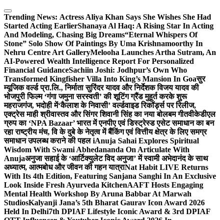
Skip
to
Trending News:
Actress Aliya Khan Says She Wishes She Had
content
Started Acting Earlier
Shanaya Al Haq: A Rising Star In Acting
And Modeling, Chasing Big Dreams
“Eternal Whispers Of
Stone” Solo Show Of Paintings By Uma Krishnamoorthy In
Nehru Centre Art Gallery
Melooha Launches Artha Sutram, An
AI-Powered Wealth Intelligence Report For Personalized
Financial Guidance
Sachiin Joshi: Jodhpur’s Own Who
Transformed Kingfisher Villa Into King’s Mansion In Goa
सुर
म्यूजिक वर्ल्ड प्रा.लि., निर्माता सुरिंदर यादव और निर्देशक विजय यादव की
भोजपुरी फिल्म ‘गंगा जमुना सरस्वती’ की शूटिंग ग्रैंड मुहूर्त करके शुरू
महराजगंज, भदोही में
‘कैलाश के निवासी’ वर्ल्डवाइड रिकॉर्ड्स पर रिलीज,
एक्ट्रेस माही श्रीवास्तव और सिंगर शिवानी सिंह का नया बोलबम गीत
वीकेडीएल
ग्रुप का ‘NPA Bazaar’ भारत में एनपीए एवं डिस्ट्रेस्ड एसेट समाधान का बन
रहा राष्ट्रीय मंच, वि के दुबे के नेतृत्व में बैंकिंग एवं वित्तीय क्षेत्र के लिए समग्र
समाधान उपलब्ध कराने की पहल i
Anuja Sahai Explores Spiritual
Wisdom With Swami Abhedananda On Articulate With
Anuja
अनुजा सहाई के ‘आर्टिक्युलेट विद अनुजा’ में स्वामी अभेदानंद के साथ
अध्यात्म, आत्मबोध और जीवन की गहन यात्रा
Nat Habit LIVE Returns
With Its 4th Edition, Featuring Sanjana Sanghi In An Exclusive
Look Inside Fresh Ayurveda Kitchen
AAFT Hosts Engaging
Mental Health Workshop By Aruna Babbar At Marwah
Studios
Kalyanji Jana’s 5th Bharat Gaurav Icon Award 2026
Held In Delhi
7th DPIAF Lifestyle Iconic Award & 3rd DPIAF