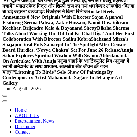
‘मेरी दुल्हन वीआईपी’ का फर्स्ट लुक हुआ लॉन्च, इंदु सेन और बबलू चक्रवर्ती
मचायेंगे धमाल
राकेश मिश्रा और शिल्पी राज का नया धमाकेदार लोकगीत ‘दिलवा
बा रुई जइसन’ वर्ल्डवाइड रिकॉर्ड्स ने किया रिलीज
Rocket Reels
Announces 8 New Originals With Director Sajan Agarwal
Featuring Seema Pahwa, Zakir Hussain, Namit Das, Vikram
Kochhar, Brijendra Kala & Dayanand Shetty
Diksha Sharma
Talks About Working On ‘Dil Tod Ke Chal Diya’ And Her First
Collaboration With Director Sadhu Kabra
Shahzaad Mirza’s
Shajapur Visit Puts Samarpit In The Spotlight
After Censor
Board Hurdles, ‘Navya Chakra’ Set For June 26 Release
Anuja
Sahai Explores Spiritual Wisdom With Swami Abhedananda
On Articulate With Anuja
अनुजा सहाई के ‘आर्टिक्युलेट विद अनुजा’ में
स्वामी अभेदानंद के साथ अध्यात्म, आत्मबोध और जीवन की गहन
यात्रा
“Listening To Birds” Solo Show Of Paintings By
Contemporary Artist Mahananda Sagare In Jehangir Art
Gallery
Thu. Aug 6th, 2026
Home
ABOUT Us
Entertainment News
Disclaimer
Contact