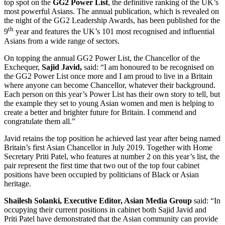
top spot on the
GG2 Power List
, the definitive ranking of the UK’s
most powerful Asians. The annual publication, which is revealed on
the night of the GG2 Leadership Awards, has been published for the
th
9
year and features the UK’s 101 most recognised and influential
Asians from a wide range of sectors.
On topping the annual GG2 Power List, the Chancellor of the
Exchequer,
Sajid Javid,
said: “I am honoured to be recognised on
the GG2 Power List once more and I am proud to live in a Britain
where anyone can become Chancellor, whatever their background.
Each person on this year’s Power List has their own story to tell, but
the example they set to young Asian women and men is helping to
create a better and brighter future for Britain. I commend and
congratulate them all.”
Javid retains the top position he achieved last year after being named
Britain’s first Asian Chancellor in July 2019. Together with Home
Secretary Priti Patel, who features at number 2 on this year’s list, the
pair represent the first time that two out of the top four cabinet
positions have been occupied by politicians of Black or Asian
heritage.
Shailesh Solanki, Executive Editor, Asian Media Group
said: “In
occupying their current positions in cabinet both Sajid Javid and
Priti Patel have demonstrated that the Asian community can provide