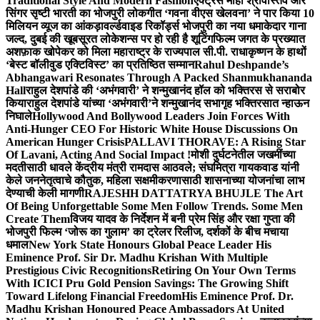
Traditional Style And Modern Fashion
एक्ट्रेस माही श्रीवास्तव और
सिंगर सृष्टी भारती का भोजपुरी लोकगीत ‘गवना वीएस खेलवना’ ने पार किया 10
मिलियन व्यूज का आंकड़ा
वर्ल्डवाइड रिकॉर्ड्स भोजपुरी का नया धमाकेदार गाना
जल्द, दुबई की खूबसूरत लोकेशन्स पर हो रही है शूटिंग
फिल्म जगत के प्रख्यात
अशफ़ाक खोपेकर को मिला महाराष्ट्र के राज्यपाल सी.पी. राधाकृष्णन के हाथों
‘बेस्ट बॉलीवुड एक्टिविस्ट’ का प्रतिष्ठित सम्मान
Rahul Deshpande’s
Abhangawari Resonates Through A Packed Shanmukhananda
Hall
राहुल देशपांडे की ‘अभंगवारी’ ने शन्मुखानंद हॉल को भक्तिरस से सराबोर
किया
राहुल देशपांडे यांच्या ‘अभंगवारी’ने शन्मुखानंद सभागृह भक्तिरसात न्हाऊन
निघाले
Hollywood And Bollywood Leaders Join Forces With
Anti-Hunger CEO For Historic White House Discussions On
American Hunger Crisis
PALLAVI THORAVE: A Rising Star
Of Lavani, Acting And Social Impact !
मोशी दुर्घटनेतील जखमींच्या
मदतीसाठी धावले केंद्रीय मंत्री रामदास आठवले; संघमित्रा गायकवाड यांनी
केले जननेतृत्वाचे कौतुक, महिला सक्षमीकरणासाठी शासनाच्या योजनांचा लाभ
देण्याची केली मागणी
RAJESHH DATTATRYA BHUJLE The Art
Of Being Unforgettable Some Men Follow Trends. Some Men
Create Them
विजय यादव के निर्देशन में बनी प्रेम सिंह और रक्षा गुप्ता की
भोजपुरी फिल्म ‘जोरू का गुलाम’ का ट्रेलर रिलीज, दर्शकों के बीच मचाया
धमाल
New York State Honours Global Peace Leader His
Eminence Prof. Sir Dr. Madhu Krishan With Multiple
Prestigious Civic Recognitions
Retiring On Your Own Terms
With ICICI Pru Gold Pension Savings: The Growing Shift
Toward Lifelong Financial Freedom
His Eminence Prof. Dr.
Madhu Krishan Honoured Peace Ambassadors At United