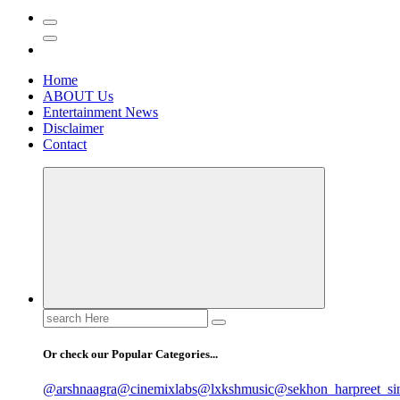
Home
ABOUT Us
Entertainment News
Disclaimer
Contact
Search
for:
Or check our Popular Categories...
@arshnaagra
@cinemixlabs
@lxkshmusic
@sekhon_harpreet_si