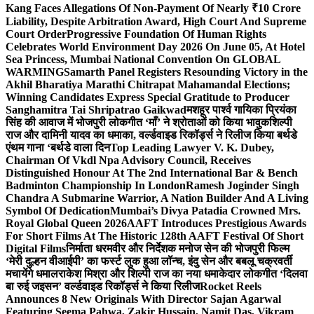
Kang Faces Allegations Of Non-Payment Of Nearly ₹10 Crore
Liability, Despite Arbitration Award, High Court And Supreme
Court Order
Progressive Foundation Of Human Rights
Celebrates World Environment Day 2026 On June 05, At Hotel
Sea Princess, Mumbai National Convention On GLOBAL
WARMING
Samarth Panel Registers Resounding Victory in the
Akhil Bharatiya Marathi Chitrapat Mahamandal Elections;
Winning Candidates Express Special Gratitude to Producer
Sanghamitra Tai Shripatrao Gaikwad
मशहूर पार्श्व गायिका प्रियंका
सिंह की आवाज में भोजपुरी लोकगीत ‘माँ’ ने श्रोताओं को किया भावुक
शिल्पी
राज और दामिनी यादव का धमाका, वर्ल्डवाइड रिकॉर्ड्स ने रिलीज किया बर्थडे
एंथम गाना ‘बर्थडे वाला दिन
Top Leading Lawyer V. K. Dubey,
Chairman Of Vkdl Npa Advisory Council, Receives
Distinguished Honour At The 2nd International Bar & Bench
Badminton Championship In London
Ramesh Joginder Singh
Chandra A Submarine Warrior, A Nation Builder And A Living
Symbol Of Dedication
Mumbai’s Divya Patadia Crowned Mrs.
Royal Global Queen 2026
AAFT Introduces Prestigious Awards
For Short Films At The Historic 128th AAFT Festival Of Short
Digital Films
निर्माता धरमवीर और निर्देशक मनोज सेन की भोजपुरी फिल्म
‘मेरी दुल्हन वीआईपी’ का फर्स्ट लुक हुआ लॉन्च, इंदु सेन और बबलू चक्रवर्ती
मचायेंगे धमाल
राकेश मिश्रा और शिल्पी राज का नया धमाकेदार लोकगीत ‘दिलवा
बा रुई जइसन’ वर्ल्डवाइड रिकॉर्ड्स ने किया रिलीज
Rocket Reels
Announces 8 New Originals With Director Sajan Agarwal
Featuring Seema Pahwa, Zakir Hussain, Namit Das, Vikram