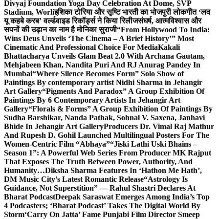
Divyaj Foundation Yoga Day Celebration At Dome, SVP
Stadium, Worli
इशिका टोरिया और सृष्टि भारती का भोजपुरी लोकगीत ‘लव
यू कहबे करब’ वर्ल्डवाइड रिकॉर्ड्स ने किया रिलीज
संघर्ष, आत्मविश्वास और
सपनों की उड़ान का नाम है मोनिका सुराजी
“From Hollywood To India:
Wins Deus Unveils ‘The Cinema – A Brief History’” Most
Cinematic And Professional Choice For Media
Kakali
Bhattacharya Unveils Glam Beat 2.0 With Archana Gautam,
Mehjabeen Khan, Nandita Puri And RJ Anurag Pandey In
Mumbai
“Where Silence Becomes Form” Solo Show of
Paintings By contemporary artist Nidhi Sharma in Jehangir
Art Gallery
“Pigments And Paradox” A Group Exhibition Of
Paintings By 6 Contemporary Artists In Jehangir Art
Gallery
“Florals & Forms” A Group Exhibition Of Paintings By
Sudha Barshikar, Nanda Pathak, Sohnal V. Saxena, Janhavi
Bhide In Jehangir Art Gallery
Producers Dr. Vimal Raj Mathur
And Rupesh D. Gohil Launched Multilingual Posters For The
Women-Centric Film “Abhaya”
“Jiski Lathi Uski Bhains –
Season 1”: A Powerful Web Series From Producer MK Rajput
That Exposes The Truth Between Power, Authority, And
Humanity…
Diksha Sharma Features In ‘Hathon Me Hath’,
DM Music City’s Latest Romantic Release
“Astrology Is
Guidance, Not Superstition” — Rahul Shastri Declares At
Bharat Podcast
Deepak Saraswat Emerges Among India’s Top
4 Podcasters; ‘Bharat Podcast’ Takes The Digital World By
Storm
‘Carry On Jatta’ Fame Punjabi Film Director Smeep