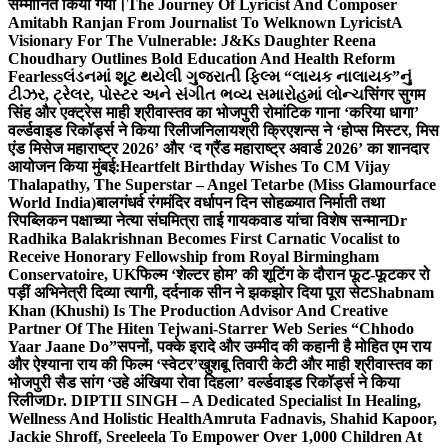
सम्मानित किया गया।
The Journey Of Lyricist And Composer
Amitabh Ranjan From Journalist To Welknown Lyricist
A
Visionary For The Vulnerable: J&Ks Daughter Reena
Choudhary Outlines Bold Education And Health Reform
Fearless
લંડનમાં શૂટ થયેલી ગુજરાતી ફિલ્મ “લાયક નાલાયક”નું
ટીઝર, ટ્રેલર, પોસ્ટર અને સંગીત ભવ્ય સમારોહમાં લોન્ચ
सिंगर सुगम
सिंह और एक्ट्रेस माही श्रीवास्तव का भोजपुरी रोमांटिक गाना ‘करिया धागा’
वर्ल्डवाइड रिकॉर्ड्स ने किया रिलीज
निलायश्री क्रिएशन्स ने ‘होप्स मिस्टर, मिस
एंड मिसेज महाराष्ट्र 2026’ और ‘द ग्रैंड महाराष्ट्र अवार्ड 2026’ का शानदार
आयोजन किया मुंबई:
Heartfelt Birthday Wishes To CM Vijay
Thalapathy, The Superstar – Angel Tetarbe (Miss Glamourface
World India)
बालगंधर्व रंगमंदिर वर्धापन दिन सोहळ्यात निर्माती तथा
रिपब्लिकन पक्षाच्या नेत्या संघमित्रा ताई गायकवाड यांचा विशेष सन्मान
Dr
Radhika Balakrishnan Becomes First Carnatic Vocalist to
Receive Honorary Fellowship from Royal Birmingham
Conservatoire, UK
फिल्म ‘शेल्टर होम’ की शूटिंग के दौरान फूट-फूटकर रो
पड़ीं अभिनेत्री दिव्या त्यागी, दर्दनाक सीन ने झकझोर दिया पूरा सेट
Shabnam
Khan (Khushi) Is The Production Advisor And Creative
Partner Of The Hiten Tejwani-Starrer Web Series “Chhodo
Yaar Jaane Do”
सपनों, पक्के इरादे और उम्मीद की कहानी है मोहित एम राय
और ऐश्याना राय की फिल्म ‘स्वेटर’
खुशबू तिवारी केटी और माही श्रीवास्तव का
भोजपुरी सैड सांग ‘उहे अंखिया रोवा दिहला’ वर्ल्डवाइड रिकॉर्ड्स ने किया
रिलीज
Dr. DIPTII SINGH – A Dedicated Specialist In Healing,
Wellness And Holistic Health
Amruta Fadnavis, Shahid Kapoor,
Jackie Shroff, Sreeleela To Empower Over 1,000 Children At