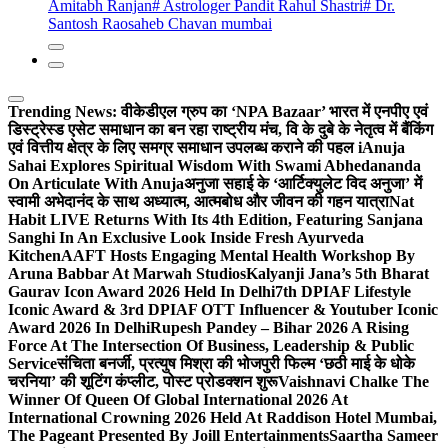
Amitabh Ranjan
# Astrologer Pandit Rahul Shastri
# Dr.
Santosh Raosaheb Chavan mumbai
Trending News:
वीकेडीएल ग्रुप का ‘NPA Bazaar’ भारत में एनपीए एवं
डिस्ट्रेस्ड एसेट समाधान का बन रहा राष्ट्रीय मंच, वि के दुबे के नेतृत्व में बैंकिंग
एवं वित्तीय क्षेत्र के लिए समग्र समाधान उपलब्ध कराने की पहल i
Anuja
Sahai Explores Spiritual Wisdom With Swami Abhedananda
On Articulate With Anuja
अनुजा सहाई के ‘आर्टिक्युलेट विद अनुजा’ में
स्वामी अभेदानंद के साथ अध्यात्म, आत्मबोध और जीवन की गहन यात्रा
Nat
Habit LIVE Returns With Its 4th Edition, Featuring Sanjana
Sanghi In An Exclusive Look Inside Fresh Ayurveda
Kitchen
AAFT Hosts Engaging Mental Health Workshop By
Aruna Babbar At Marwah Studios
Kalyanji Jana’s 5th Bharat
Gaurav Icon Award 2026 Held In Delhi
7th DPIAF Lifestyle
Iconic Award & 3rd DPIAF OTT Influencer & Youtuber Iconic
Award 2026 In Delhi
Rupesh Pandey – Bihar 2026 A Rising
Force At The Intersection Of Business, Leadership & Public
Service
संचिता बनर्जी, प्रत्युष मिश्रा की भोजपुरी फिल्म ‘छठी माई के धोके
चरनिया’ की शूटिंग कंप्लीट, पोस्ट प्रोडक्शन शुरू
Vaishnavi Chalke The
Winner Of Queen Of Global International 2026 At
International Crowning 2026 Held At Raddison Hotel Mumbai,
The Pageant Presented By Joill Entertainments
Saartha Sameer