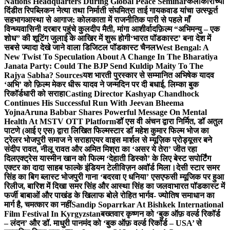
Nations Headquarters During Global Peace Seminar
कलाकारांच्या
दिंडीत रिपब्लिकन नेत्या तथा निर्माती संघमित्रा ताई गायकवाड यांचा उत्स्फूर्त
सहभाग
आस्था से आगाज: कोलकाता में राजनीतिक पारी से पहले माँ
विन्ध्यवासिनी दरबार पहुंचे कुलदीप मैती, मांगा आशीर्वाद
फ़िल्म “अभिमन्यु – एक
शोध” की शूटिंग जुलाई के आखिर में शुरू होगी
‘भारत पॉडकास्ट’ बना देश में
सबसे ज्यादा देखे जाने वाला डिजिटल पॉडकास्ट चैनल
West Bengal: A
New Twist To Speculation About A Change In The Bharatiya
Janata Party: Could The BJP Send Kuldip Maity To The
Rajya Sabha? Sources
यश भारती पुरस्कार से सम्मानित अभिषेक यादव
‘अभि’ को फ़िल्म मेकर धीरू यादव ने जन्मदिन पर दी बधाई, लिम्का बुक
रिकॉर्डधारी को सराहा
Casting Director Kashyap Chandhock
Continues His Successful Run With Jeevan Bheema
Yojna
Aruna Babbar Shares Powerful Message On Mental
Health At MSTV OTT Platform
डॉ एस वी अंचन द्वारा निर्मित, डॉ अतुल
पाटणे (आई ए एस) द्वारा लिखित फिल्मस्टार डॉ महेश कुमार फिल्म भोज का
ट्रेलर भोजपुरी समाज ने सराहा
एयर वाइस मार्शल से म्यूज़िक प्रोड्यूसर बने
संदीप रावत, नीलू रावत और अमित मिश्रा का ‘असर ये तेरा’ जीत रहा
दिल
एक्ट्रेस यास्मीन खान को फिल्म ‘देहाती डिस्को’ के लिए बेस्ट सपोर्टिंग
एक्टर का दादा साहब फाल्के इंडियन टेलीविज़न अवॉर्ड मिला।
देसी स्टार समर
सिंह का बिग ब्लास्ट भोजपुरी गाना ‘बदरवा ए धनिया’ एसएफसी म्यूजिक पर हुआ
रिलीज, बारिश में दिखा समर सिंह और आस्था सिंह का जलवा
भारत पॉडकास्ट में
फर्जी बाबाओं और पाखंड के खिलाफ बोले रोहित भार्गव- ज्योतिष समाधान का
मार्ग है, चमत्कार का नहीं
Sandip Soparrkar At Bishkek International
Film Festival In Kyrgyzstan
बख्तवार कृष्णन को ‘बुक ऑफ़ वर्ल्ड रिकॉर्ड
– लंदन’ और डॉ. माधुरी पानमंद को ‘बुक ऑफ़ वर्ल्ड रिकॉर्ड – USA’ से