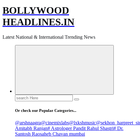
BOLLYWOOD
HEADLINES.IN
Latest National & International Trending News
Search
for:
Or check our Popular Categories...
@arshnaagra
@cinemixlabs
@lxkshmusic
@sekhon_harpreet_si
Amitabh Ranjan
# Astrologer Pandit Rahul Shastri
# Dr.
Santosh Raosaheb Chavan mumbai