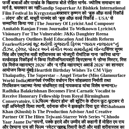
फर्जी बाबाओं और पाखंड के खिलाफ बोले रोहित भार्गव- ज्योतिष समाधान का
मार्ग है, चमत्कार का नहीं
Sandip Soparrkar At Bishkek International
Film Festival In Kyrgyzstan
बख्तवार कृष्णन को ‘बुक ऑफ़ वर्ल्ड रिकॉर्ड
– लंदन’ और डॉ. माधुरी पानमंद को ‘बुक ऑफ़ वर्ल्ड रिकॉर्ड – USA’ से
सम्मानित किया गया।
The Journey Of Lyricist And Composer
Amitabh Ranjan From Journalist To Welknown Lyricist
A
Visionary For The Vulnerable: J&Ks Daughter Reena
Choudhary Outlines Bold Education And Health Reform
Fearless
લંડનમાં શૂટ થયેલી ગુજરાતી ફિલ્મ “લાયક નાલાયક”નું
ટીઝર, ટ્રેલર, પોસ્ટર અને સંગીત ભવ્ય સમારોહમાં લોન્ચ
सिंगर सुगम
सिंह और एक्ट्रेस माही श्रीवास्तव का भोजपुरी रोमांटिक गाना ‘करिया धागा’
वर्ल्डवाइड रिकॉर्ड्स ने किया रिलीज
निलायश्री क्रिएशन्स ने ‘होप्स मिस्टर, मिस
एंड मिसेज महाराष्ट्र 2026’ और ‘द ग्रैंड महाराष्ट्र अवार्ड 2026’ का शानदार
आयोजन किया मुंबई:
Heartfelt Birthday Wishes To CM Vijay
Thalapathy, The Superstar – Angel Tetarbe (Miss Glamourface
World India)
बालगंधर्व रंगमंदिर वर्धापन दिन सोहळ्यात निर्माती तथा
रिपब्लिकन पक्षाच्या नेत्या संघमित्रा ताई गायकवाड यांचा विशेष सन्मान
Dr
Radhika Balakrishnan Becomes First Carnatic Vocalist to
Receive Honorary Fellowship from Royal Birmingham
Conservatoire, UK
फिल्म ‘शेल्टर होम’ की शूटिंग के दौरान फूट-फूटकर रो
पड़ीं अभिनेत्री दिव्या त्यागी, दर्दनाक सीन ने झकझोर दिया पूरा सेट
Shabnam
Khan (Khushi) Is The Production Advisor And Creative
Partner Of The Hiten Tejwani-Starrer Web Series “Chhodo
Yaar Jaane Do”
सपनों, पक्के इरादे और उम्मीद की कहानी है मोहित एम राय
और ऐश्याना राय की फिल्म ‘स्वेटर’
खुशबू तिवारी केटी और माही श्रीवास्तव का