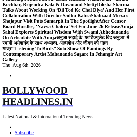
Kochhar, Brijendra Kala & Dayanand Shetty
Diksha Sharma
Talks About Working On ‘Dil Tod Ke Chal Diya’ And Her First
Collaboration With Director Sadhu Kabra
Shahzaad Mirza’s
Shajapur Visit Puts Samarpit In The Spotlight
After Censor
Board Hurdles, ‘Navya Chakra’ Set For June 26 Release
Anuja
Sahai Explores Spiritual Wisdom With Swami Abhedananda
On Articulate With Anuja
अनुजा सहाई के ‘आर्टिक्युलेट विद अनुजा’ में
स्वामी अभेदानंद के साथ अध्यात्म, आत्मबोध और जीवन की गहन
यात्रा
“Listening To Birds” Solo Show Of Paintings By
Contemporary Artist Mahananda Sagare In Jehangir Art
Gallery
Thu. Aug 6th, 2026
BOLLYWOOD
HEADLINES.IN
Latest National & International Trending News
Subscribe