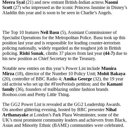
Meera Syal
(21) and new entrant British-Indian actress
Naomi
Scott
(27) who impressed as the iconic Princess Jasmine in Disney’s
Aladdin this year and is soon to be seen in Charlie’s Angels.
The Top 10 features
Neil Basu
(5), Assistant Commissioner of
Specialist Operations for the Metropolitan Police. Basu took up this
position last year and is responsible for leading counter-terrorism
policing nationally, widely regarded as the toughest job in British
policing.
Rishi Sunak
, climbs 37 places from last year
(44-7)
due to
his new position as Chief Secretary to the Treasury.
Notable new entries on this year’s Power List include
Munira
Mirza
(18), director of the Number 10 Policy Unit;
Mohit Bakaya
(20), controller of BBC Radio 4;
Amika George
(32), the 19 year
old activist who set up the #FreePeriods petition; and the
Kamani
family
(36), founders of trailblazing online fashion brands
Boohoo.com and Pretty Little Thing.
The GG2 Power List is revealed at the GG2 Leadership Awards.
On another glittering evening, hosted by BBC presenter
Nihal
Arthanayake
at London’s Park Plaza Westminster, some of the
UK’s most prominent community leaders and achievers from Black,
Asian and Minority Ethnic (BAME) communities were celebrated.