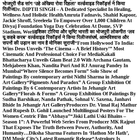
भोजपुरी सैड सांग ‘उहे अंखिया रोवा दिहला’ वर्ल्डवाइड रिकॉर्ड्स ने किया
रिलीज
Dr. DIPTII SINGH – A Dedicated Specialist In Healing,
Wellness And Holistic Health
Amruta Fadnavis, Shahid Kapoor,
Jackie Shroff, Sreeleela To Empower Over 1,000 Children At
Divyaj Foundation Yoga Day Celebration At Dome, SVP
Stadium, Worli
इशिका टोरिया और सृष्टि भारती का भोजपुरी लोकगीत ‘लव
यू कहबे करब’ वर्ल्डवाइड रिकॉर्ड्स ने किया रिलीज
संघर्ष, आत्मविश्वास और
सपनों की उड़ान का नाम है मोनिका सुराजी
“From Hollywood To India:
Wins Deus Unveils ‘The Cinema – A Brief History’” Most
Cinematic And Professional Choice For Media
Kakali
Bhattacharya Unveils Glam Beat 2.0 With Archana Gautam,
Mehjabeen Khan, Nandita Puri And RJ Anurag Pandey In
Mumbai
“Where Silence Becomes Form” Solo Show of
Paintings By contemporary artist Nidhi Sharma in Jehangir
Art Gallery
“Pigments And Paradox” A Group Exhibition Of
Paintings By 6 Contemporary Artists In Jehangir Art
Gallery
“Florals & Forms” A Group Exhibition Of Paintings By
Sudha Barshikar, Nanda Pathak, Sohnal V. Saxena, Janhavi
Bhide In Jehangir Art Gallery
Producers Dr. Vimal Raj Mathur
And Rupesh D. Gohil Launched Multilingual Posters For The
Women-Centric Film “Abhaya”
“Jiski Lathi Uski Bhains –
Season 1”: A Powerful Web Series From Producer MK Rajput
That Exposes The Truth Between Power, Authority, And
Humanity…
Diksha Sharma Features In ‘Hathon Me Hath’,
DM Music City’s Latest Romantic Release
“Astrology Is