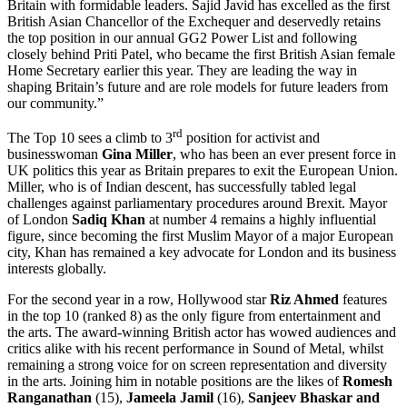
Britain with formidable leaders. Sajid Javid has excelled as the first
British Asian Chancellor of the Exchequer and deservedly retains
the top position in our annual GG2 Power List and following
closely behind Priti Patel, who became the first British Asian female
Home Secretary earlier this year. They are leading the way in
shaping Britain’s future and are role models for future leaders from
our community.”
rd
The Top 10 sees a climb to 3
position for activist and
businesswoman
Gina Miller
, who has been an ever present force in
UK politics this year as Britain prepares to exit the European Union.
Miller, who is of Indian descent, has successfully tabled legal
challenges against parliamentary procedures around Brexit. Mayor
of London
Sadiq Khan
at number 4 remains a highly influential
figure, since becoming the first Muslim Mayor of a major European
city, Khan has remained a key advocate for London and its business
interests globally.
For the second year in a row, Hollywood star
Riz Ahmed
features
in the top 10 (ranked 8) as the only figure from entertainment and
the arts. The award-winning British actor has wowed audiences and
critics alike with his recent performance in Sound of Metal, whilst
remaining a strong voice for on screen representation and diversity
in the arts. Joining him in notable positions are the likes of
Romesh
Ranganathan
(15),
Jameela Jamil
(16),
Sanjeev Bhaskar and