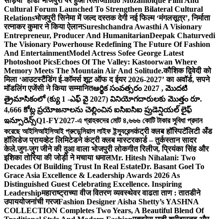
सड़िया’ होडा भोजपुरी पर हुआ रिलीज
Indo Mozambique Film And
Cultural Forum Launched To Strengthen Bilateral Cultural
Relations
भोजपुरी सिनेमा में जल्द दस्तक देगी नई फिल्म ‘मंगलसूत्र’, निर्माता
रत्नाकर कुमार ने किया ऐलान
Sureshchandra Awasthi A Visionary
Entrepreneur, Producer And Humanitarian
Deepak Chaturvedi
The Visionary Powerhouse Redefining The Future Of Fashion
And Entertainment
Model Actress Sofee George Latest
Photoshoot Pics
Echoes Of The Valley: Kastoorwan Where
Memory Meets The Mountain Air And Solitude.
कौशिक द्विवेदी को
मिला ‘आउटस्टैंडिंग ई-कॉमर्स शूट ऑफ द ईयर 2026-2027’ का अवॉर्ड, सपने
मॉडलिंग एजेंसी ने किया सम्मानित
ఆర్థిక సంవత్సరం 2027 , మొదటి
త్రైమాసికంలో (క్యు 1 -ఎఫ్ వై 2027) వినియోగదారులకు మొత్తం రూ.
4,666 కోట్ల ప్రయోజనాలను చెల్లించిన ఐసిఐసిఐ ప్రుడెన్షియల్ లైఫ్
ఇన్సూరెన్స్
Q1-FY2027-এ গ্রাহকদের মোট ৪,৬৬৬ কোটি টাকার সুবিধা প্রদান
করেছে আইসিআইসিআই প্রুডেন্সিয়াল লাইফ ইন্স্যুরেন্স
कंट्री क्लब हॉस्पिटॅलिटी अँड
हॉलिडेज प्रायव्हेट लिमिटेडने कंट्री क्लब मास्टरकार्ड – तुर्कस्तान सादर
केले.
जुग-जुग जीने की दुआ वाला भोजपुरी लोकगीत रिलीज, प्रियंका सिंह और
इशिका तोरिया की जोड़ी ने मचाया धमाल
Mr. Hitesh Nihalani: Two
Decades Of Building Trust In Real Estate
Dr. Basant Goel To
Grace Asia Excellence & Leadership Awards 2026 As
Distinguished Guest Celebrating Excellence. Inspiring
Leadership
महाराष्ट्राच्या वीज वितरण व्यवस्थेवर वाढता ताण : तातडीने
उपाययोजनांची गरज
Fashion Designer Aisha Shetty’s YASHNA
COLLECTION Completes Two Years, A Beautiful Blend Of