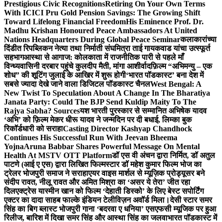
Prestigious Civic Recognitions
Retiring On Your Own Terms
With ICICI Pru Gold Pension Savings: The Growing Shift
Toward Lifelong Financial Freedom
His Eminence Prof. Dr.
Madhu Krishan Honoured Peace Ambassadors At United
Nations Headquarters During Global Peace Seminar
कलाकारांच्या
दिंडीत रिपब्लिकन नेत्या तथा निर्माती संघमित्रा ताई गायकवाड यांचा उत्स्फूर्त
सहभाग
आस्था से आगाज: कोलकाता में राजनीतिक पारी से पहले माँ
विन्ध्यवासिनी दरबार पहुंचे कुलदीप मैती, मांगा आशीर्वाद
फ़िल्म “अभिमन्यु – एक
शोध” की शूटिंग जुलाई के आखिर में शुरू होगी
‘भारत पॉडकास्ट’ बना देश में
सबसे ज्यादा देखे जाने वाला डिजिटल पॉडकास्ट चैनल
West Bengal: A
New Twist To Speculation About A Change In The Bharatiya
Janata Party: Could The BJP Send Kuldip Maity To The
Rajya Sabha? Sources
यश भारती पुरस्कार से सम्मानित अभिषेक यादव
‘अभि’ को फ़िल्म मेकर धीरू यादव ने जन्मदिन पर दी बधाई, लिम्का बुक
रिकॉर्डधारी को सराहा
Casting Director Kashyap Chandhock
Continues His Successful Run With Jeevan Bheema
Yojna
Aruna Babbar Shares Powerful Message On Mental
Health At MSTV OTT Platform
डॉ एस वी अंचन द्वारा निर्मित, डॉ अतुल
पाटणे (आई ए एस) द्वारा लिखित फिल्मस्टार डॉ महेश कुमार फिल्म भोज का
ट्रेलर भोजपुरी समाज ने सराहा
एयर वाइस मार्शल से म्यूज़िक प्रोड्यूसर बने
संदीप रावत, नीलू रावत और अमित मिश्रा का ‘असर ये तेरा’ जीत रहा
दिल
एक्ट्रेस यास्मीन खान को फिल्म ‘देहाती डिस्को’ के लिए बेस्ट सपोर्टिंग
एक्टर का दादा साहब फाल्के इंडियन टेलीविज़न अवॉर्ड मिला।
देसी स्टार समर
सिंह का बिग ब्लास्ट भोजपुरी गाना ‘बदरवा ए धनिया’ एसएफसी म्यूजिक पर हुआ
रिलीज, बारिश में दिखा समर सिंह और आस्था सिंह का जलवा
भारत पॉडकास्ट में