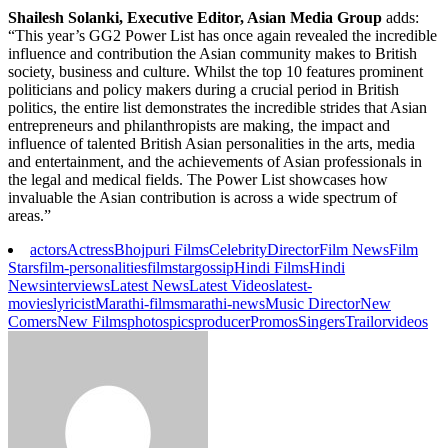
Shailesh Solanki, Executive Editor, Asian Media Group
adds:
“This year’s GG2 Power List has once again revealed the incredible
influence and contribution the Asian community makes to British
society, business and culture. Whilst the top 10 features prominent
politicians and policy makers during a crucial period in British
politics, the entire list demonstrates the incredible strides that Asian
entrepreneurs and philanthropists are making, the impact and
influence of talented British Asian personalities in the arts, media
and entertainment, and the achievements of Asian professionals in
the legal and medical fields. The Power List showcases how
invaluable the Asian contribution is across a wide spectrum of
areas.”
actors
Actress
Bhojpuri Films
Celebrity
Director
Film News
Film
Stars
film-personalities
filmstar
gossip
Hindi Films
Hindi
News
interviews
Latest News
Latest Videos
latest-
movies
lyricist
Marathi-films
marathi-news
Music Director
New
Comers
New Films
photos
pics
producer
Promos
Singers
Trailor
videos