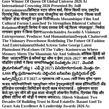
Gore Winner Of Queen Of Global Universe 2026 At
International Crowning 2026 Presented By Joill
Entertainments
डिजिटल स्टार सौरभ शर्मा, सिंगर शिल्पी राज, एक्ट्रेस
प्रियांशु सिंह, सिंगर एक्टर राजा भोजपुरिया का रोमांटिक गाना ‘सिल्क वाली
सड़िया’ होडा भोजपुरी पर हुआ रिलीज
Indo Mozambique Film And
Cultural Forum Launched To Strengthen Bilateral Cultural
Relations
भोजपुरी सिनेमा में जल्द दस्तक देगी नई फिल्म ‘मंगलसूत्र’, निर्माता
रत्नाकर कुमार ने किया ऐलान
Sureshchandra Awasthi A Visionary
Entrepreneur, Producer And Humanitarian
Deepak Chaturvedi
The Visionary Powerhouse Redefining The Future Of Fashion
And Entertainment
Model Actress Sofee George Latest
Photoshoot Pics
Echoes Of The Valley: Kastoorwan Where
Memory Meets The Mountain Air And Solitude.
कौशिक द्विवेदी को
मिला ‘आउटस्टैंडिंग ई-कॉमर्स शूट ऑफ द ईयर 2026-2027’ का अवॉर्ड, सपने
मॉडलिंग एजेंसी ने किया सम्मानित
ఆర్థిక సంవత్సరం 2027 , మొదటి
త్రైమాసికంలో (క్యు 1 -ఎఫ్ వై 2027) వినియోగదారులకు మొత్తం రూ.
4,666 కోట్ల ప్రయోజనాలను చెల్లించిన ఐసిఐసిఐ ప్రుడెన్షియల్ లైఫ్
ఇన్సూరెన్స్
Q1-FY2027-এ গ্রাহকদের মোট ৪,৬৬৬ কোটি টাকার সুবিধা প্রদান
করেছে আইসিআইসিআই প্রুডেন্সিয়াল লাইফ ইন্স্যুরেন্স
कंट्री क्लब हॉस्पिटॅलिटी अँड
हॉलिडेज प्रायव्हेट लिमिटेडने कंट्री क्लब मास्टरकार्ड – तुर्कस्तान सादर
केले.
जुग-जुग जीने की दुआ वाला भोजपुरी लोकगीत रिलीज, प्रियंका सिंह और
इशिका तोरिया की जोड़ी ने मचाया धमाल
Mr. Hitesh Nihalani: Two
Decades Of Building Trust In Real Estate
Dr. Basant Goel To
Grace Asia Excellence & Leadership Awards 2026 As