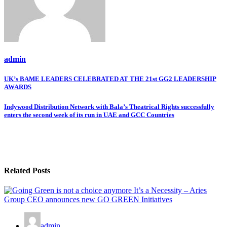
admin
Post
UK’s BAME LEADERS CELEBRATED AT THE 21st GG2 LEADERSHIP
AWARDS
navigation
Indywood Distribution Network with Bala’s Theatrical Rights successfully
enters the second week of its run in UAE and GCC Countries
Related Posts
admin