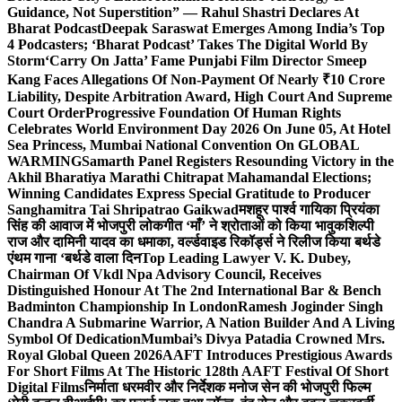
Guidance, Not Superstition” — Rahul Shastri Declares At
Bharat Podcast
Deepak Saraswat Emerges Among India’s Top
4 Podcasters; ‘Bharat Podcast’ Takes The Digital World By
Storm
‘Carry On Jatta’ Fame Punjabi Film Director Smeep
Kang Faces Allegations Of Non-Payment Of Nearly ₹10 Crore
Liability, Despite Arbitration Award, High Court And Supreme
Court Order
Progressive Foundation Of Human Rights
Celebrates World Environment Day 2026 On June 05, At Hotel
Sea Princess, Mumbai National Convention On GLOBAL
WARMING
Samarth Panel Registers Resounding Victory in the
Akhil Bharatiya Marathi Chitrapat Mahamandal Elections;
Winning Candidates Express Special Gratitude to Producer
Sanghamitra Tai Shripatrao Gaikwad
मशहूर पार्श्व गायिका प्रियंका
सिंह की आवाज में भोजपुरी लोकगीत ‘माँ’ ने श्रोताओं को किया भावुक
शिल्पी
राज और दामिनी यादव का धमाका, वर्ल्डवाइड रिकॉर्ड्स ने रिलीज किया बर्थडे
एंथम गाना ‘बर्थडे वाला दिन
Top Leading Lawyer V. K. Dubey,
Chairman Of Vkdl Npa Advisory Council, Receives
Distinguished Honour At The 2nd International Bar & Bench
Badminton Championship In London
Ramesh Joginder Singh
Chandra A Submarine Warrior, A Nation Builder And A Living
Symbol Of Dedication
Mumbai’s Divya Patadia Crowned Mrs.
Royal Global Queen 2026
AAFT Introduces Prestigious Awards
For Short Films At The Historic 128th AAFT Festival Of Short
Digital Films
निर्माता धरमवीर और निर्देशक मनोज सेन की भोजपुरी फिल्म