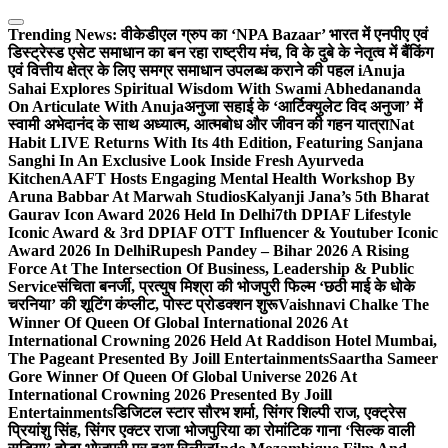
Skip
to
Trending News:
वीकेडीएल ग्रुप का ‘NPA Bazaar’ भारत में एनपीए एवं
content
डिस्ट्रेस्ड एसेट समाधान का बन रहा राष्ट्रीय मंच, वि के दुबे के नेतृत्व में बैंकिंग
एवं वित्तीय क्षेत्र के लिए समग्र समाधान उपलब्ध कराने की पहल i
Anuja
Sahai Explores Spiritual Wisdom With Swami Abhedananda
On Articulate With Anuja
अनुजा सहाई के ‘आर्टिक्युलेट विद अनुजा’ में
स्वामी अभेदानंद के साथ अध्यात्म, आत्मबोध और जीवन की गहन यात्रा
Nat
Habit LIVE Returns With Its 4th Edition, Featuring Sanjana
Sanghi In An Exclusive Look Inside Fresh Ayurveda
Kitchen
AAFT Hosts Engaging Mental Health Workshop By
Aruna Babbar At Marwah Studios
Kalyanji Jana’s 5th Bharat
Gaurav Icon Award 2026 Held In Delhi
7th DPIAF Lifestyle
Iconic Award & 3rd DPIAF OTT Influencer & Youtuber Iconic
Award 2026 In Delhi
Rupesh Pandey – Bihar 2026 A Rising
Force At The Intersection Of Business, Leadership & Public
Service
संचिता बनर्जी, प्रत्युष मिश्रा की भोजपुरी फिल्म ‘छठी माई के धोके
चरनिया’ की शूटिंग कंप्लीट, पोस्ट प्रोडक्शन शुरू
Vaishnavi Chalke The
Winner Of Queen Of Global International 2026 At
International Crowning 2026 Held At Raddison Hotel Mumbai,
The Pageant Presented By Joill Entertainments
Saartha Sameer
Gore Winner Of Queen Of Global Universe 2026 At
International Crowning 2026 Presented By Joill
Entertainments
डिजिटल स्टार सौरभ शर्मा, सिंगर शिल्पी राज, एक्ट्रेस
प्रियांशु सिंह, सिंगर एक्टर राजा भोजपुरिया का रोमांटिक गाना ‘सिल्क वाली