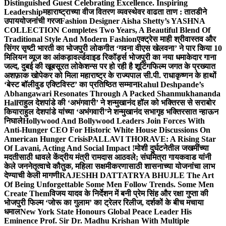
Distinguished Guest Celebrating Excellence. Inspiring
Leadership
महाराष्ट्राच्या वीज वितरण व्यवस्थेवर वाढता ताण : तातडीने
उपाययोजनांची गरज
Fashion Designer Aisha Shetty’s YASHNA
COLLECTION Completes Two Years, A Beautiful Blend Of
Traditional Style And Modern Fashion
एक्ट्रेस माही श्रीवास्तव और
सिंगर सृष्टी भारती का भोजपुरी लोकगीत ‘गवना वीएस खेलवना’ ने पार किया 10
मिलियन व्यूज का आंकड़ा
वर्ल्डवाइड रिकॉर्ड्स भोजपुरी का नया धमाकेदार गाना
जल्द, दुबई की खूबसूरत लोकेशन्स पर हो रही है शूटिंग
फिल्म जगत के प्रख्यात
अशफ़ाक खोपेकर को मिला महाराष्ट्र के राज्यपाल सी.पी. राधाकृष्णन के हाथों
‘बेस्ट बॉलीवुड एक्टिविस्ट’ का प्रतिष्ठित सम्मान
Rahul Deshpande’s
Abhangawari Resonates Through A Packed Shanmukhananda
Hall
राहुल देशपांडे की ‘अभंगवारी’ ने शन्मुखानंद हॉल को भक्तिरस से सराबोर
किया
राहुल देशपांडे यांच्या ‘अभंगवारी’ने शन्मुखानंद सभागृह भक्तिरसात न्हाऊन
निघाले
Hollywood And Bollywood Leaders Join Forces With
Anti-Hunger CEO For Historic White House Discussions On
American Hunger Crisis
PALLAVI THORAVE: A Rising Star
Of Lavani, Acting And Social Impact !
मोशी दुर्घटनेतील जखमींच्या
मदतीसाठी धावले केंद्रीय मंत्री रामदास आठवले; संघमित्रा गायकवाड यांनी
केले जननेतृत्वाचे कौतुक, महिला सक्षमीकरणासाठी शासनाच्या योजनांचा लाभ
देण्याची केली मागणी
RAJESHH DATTATRYA BHUJLE The Art
Of Being Unforgettable Some Men Follow Trends. Some Men
Create Them
विजय यादव के निर्देशन में बनी प्रेम सिंह और रक्षा गुप्ता की
भोजपुरी फिल्म ‘जोरू का गुलाम’ का ट्रेलर रिलीज, दर्शकों के बीच मचाया
धमाल
New York State Honours Global Peace Leader His
Eminence Prof. Sir Dr. Madhu Krishan With Multiple