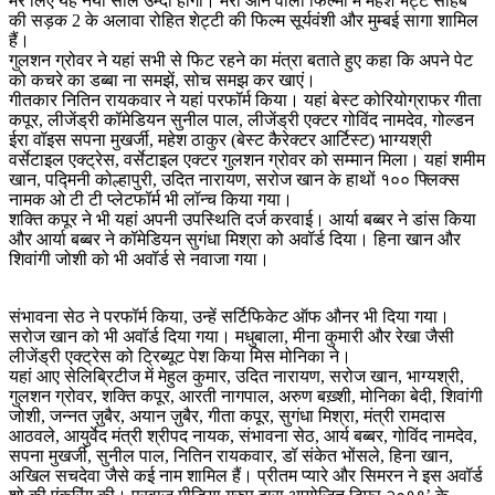
मेरे लिए यह नया साल उम्दा होगा। मेरी आने वाली फिल्मों में महेश भट्ट साहेब
की सड़क 2 के अलावा रोहित शेट्टी की फिल्म सूर्यवंशी और मुम्बई सागा शामिल
हैं।
गुलशन ग्रोवर ने यहां सभी से फिट रहने का मंत्रा बताते हुए कहा कि अपने पेट
को कचरे का डब्बा ना समझें, सोच समझ कर खाएं।
गीतकार नितिन रायकवार ने यहां परफॉर्म किया। यहां बेस्ट कोरियोग्राफर गीता
कपूर, लीजेंड्री कॉमेडियन सुनील पाल, लीजेंड्री एक्टर गोविंद नामदेव, गोल्डन
ईरा वॉइस सपना मुखर्जी, महेश ठाकुर (बेस्ट कैरेक्टर आर्टिस्ट) भाग्यश्री
वर्सेटाइल एक्ट्रेस, वर्सेटाइल एक्टर गुलशन ग्रोवर को सम्मान मिला। यहां शमीम
खान, पद्मिनी कोल्हापुरी, उदित नारायण, सरोज खान के हाथों १०० फ्लिक्स
नामक ओ टी टी प्लेटफॉर्म भी लॉन्च किया गया।
शक्ति कपूर ने भी यहां अपनी उपस्थिति दर्ज करवाई। आर्या बब्बर ने डांस किया
और आर्या बब्बर ने कॉमेडियन सुगंधा मिश्रा को अवॉर्ड दिया। हिना खान और
शिवांगी जोशी को भी अवॉर्ड से नवाजा गया।
संभावना सेठ ने परफॉर्म किया, उन्हें सर्टिफिकेट ऑफ औनर भी दिया गया।
सरोज खान को भी अवॉर्ड दिया गया। मधुबाला, मीना कुमारी और रेखा जैसी
लीजेंड्री एक्ट्रेस को ट्रिब्यूट पेश किया मिस मोनिका ने।
यहां आए सेलिब्रिटीज में मेहुल कुमार, उदित नारायण, सरोज खान, भाग्यश्री,
गुलशन ग्रोवर, शक्ति कपूर, आरती नागपाल, अरुण बख़्शी, मोनिका बेदी, शिवांगी
जोशी, जन्नत ज़ुबैर, अयान ज़ुबैर, गीता कपूर, सुगंधा मिश्रा, मंत्री रामदास
आठवले, आयुर्वेद मंत्री श्रीपद नायक, संभावना सेठ, आर्य बब्बर, गोविंद नामदेव,
सपना मुखर्जी, सुनील पाल, नितिन रायकवार, डॉ संकेत भोंसले, हिना खान,
अखिल सचदेवा जैसे कई नाम शामिल हैं। प्रीतम प्यारे और सिमरन ने इस अवॉर्ड