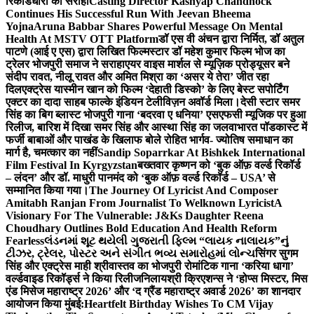
रिकॉर्डधारी को सराहा
Casting Director Kashyap Chandhock
Continues His Successful Run With Jeevan Bheema
Yojna
Aruna Babbar Shares Powerful Message On Mental
Health At MSTV OTT Platform
डॉ एस वी अंचन द्वारा निर्मित, डॉ अतुल
पाटणे (आई ए एस) द्वारा लिखित फिल्मस्टार डॉ महेश कुमार फिल्म भोज का
ट्रेलर भोजपुरी समाज ने सराहा
एयर वाइस मार्शल से म्यूज़िक प्रोड्यूसर बने
संदीप रावत, नीलू रावत और अमित मिश्रा का ‘असर ये तेरा’ जीत रहा
दिल
एक्ट्रेस यास्मीन खान को फिल्म ‘देहाती डिस्को’ के लिए बेस्ट सपोर्टिंग
एक्टर का दादा साहब फाल्के इंडियन टेलीविज़न अवॉर्ड मिला।
देसी स्टार समर
सिंह का बिग ब्लास्ट भोजपुरी गाना ‘बदरवा ए धनिया’ एसएफसी म्यूजिक पर हुआ
रिलीज, बारिश में दिखा समर सिंह और आस्था सिंह का जलवा
भारत पॉडकास्ट में
फर्जी बाबाओं और पाखंड के खिलाफ बोले रोहित भार्गव- ज्योतिष समाधान का
मार्ग है, चमत्कार का नहीं
Sandip Soparrkar At Bishkek International
Film Festival In Kyrgyzstan
बख्तवार कृष्णन को ‘बुक ऑफ़ वर्ल्ड रिकॉर्ड
– लंदन’ और डॉ. माधुरी पानमंद को ‘बुक ऑफ़ वर्ल्ड रिकॉर्ड – USA’ से
सम्मानित किया गया।
The Journey Of Lyricist And Composer
Amitabh Ranjan From Journalist To Welknown Lyricist
A
Visionary For The Vulnerable: J&Ks Daughter Reena
Choudhary Outlines Bold Education And Health Reform
Fearless
લંડનમાં શૂટ થયેલી ગુજરાતી ફિલ્મ “લાયક નાલાયક”નું
ટીઝર, ટ્રેલર, પોસ્ટર અને સંગીત ભવ્ય સમારોહમાં લોન્ચ
सिंगर सुगम
सिंह और एक्ट्रेस माही श्रीवास्तव का भोजपुरी रोमांटिक गाना ‘करिया धागा’
वर्ल्डवाइड रिकॉर्ड्स ने किया रिलीज
निलायश्री क्रिएशन्स ने ‘होप्स मिस्टर, मिस
एंड मिसेज महाराष्ट्र 2026’ और ‘द ग्रैंड महाराष्ट्र अवार्ड 2026’ का शानदार
आयोजन किया मुंबई:
Heartfelt Birthday Wishes To CM Vijay