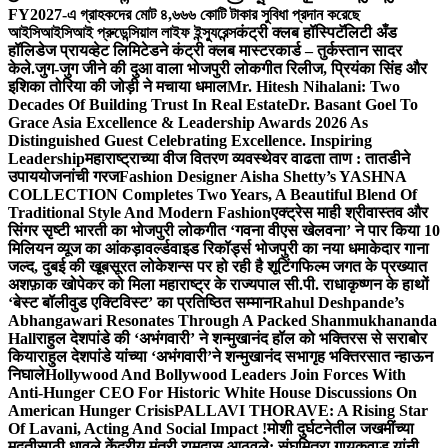
FY2027-এ গ্রাহকদের মোট ৪,৬৬৬ কোটি টাকার সুবিধা প্রদান করেছে
আইসিআইসিআই প্রুডেন্সিয়াল লাইফ ইন্স্যুরেন্স
कंट्री क्लब हॉस्पिटॅलिटी अँड
हॉलिडेज प्रायव्हेट लिमिटेडने कंट्री क्लब मास्टरकार्ड – तुर्कस्तान सादर
केले.
जुग-जुग जीने की दुआ वाला भोजपुरी लोकगीत रिलीज, प्रियंका सिंह और
इशिका तोरिया की जोड़ी ने मचाया धमाल
Mr. Hitesh Nihalani: Two
Decades Of Building Trust In Real Estate
Dr. Basant Goel To
Grace Asia Excellence & Leadership Awards 2026 As
Distinguished Guest Celebrating Excellence. Inspiring
Leadership
महाराष्ट्राच्या वीज वितरण व्यवस्थेवर वाढता ताण : तातडीने
उपाययोजनांची गरज
Fashion Designer Aisha Shetty’s YASHNA
COLLECTION Completes Two Years, A Beautiful Blend Of
Traditional Style And Modern Fashion
एक्ट्रेस माही श्रीवास्तव और
सिंगर सृष्टी भारती का भोजपुरी लोकगीत ‘गवना वीएस खेलवना’ ने पार किया 10
मिलियन व्यूज का आंकड़ा
वर्ल्डवाइड रिकॉर्ड्स भोजपुरी का नया धमाकेदार गाना
जल्द, दुबई की खूबसूरत लोकेशन्स पर हो रही है शूटिंग
फिल्म जगत के प्रख्यात
अशफ़ाक खोपेकर को मिला महाराष्ट्र के राज्यपाल सी.पी. राधाकृष्णन के हाथों
‘बेस्ट बॉलीवुड एक्टिविस्ट’ का प्रतिष्ठित सम्मान
Rahul Deshpande’s
Abhangawari Resonates Through A Packed Shanmukhananda
Hall
राहुल देशपांडे की ‘अभंगवारी’ ने शन्मुखानंद हॉल को भक्तिरस से सराबोर
किया
राहुल देशपांडे यांच्या ‘अभंगवारी’ने शन्मुखानंद सभागृह भक्तिरसात न्हाऊन
निघाले
Hollywood And Bollywood Leaders Join Forces With
Anti-Hunger CEO For Historic White House Discussions On
American Hunger Crisis
PALLAVI THORAVE: A Rising Star
Of Lavani, Acting And Social Impact !
मोशी दुर्घटनेतील जखमींच्या
मदतीसाठी धावले केंद्रीय मंत्री रामदास आठवले; संघमित्रा गायकवाड यांनी