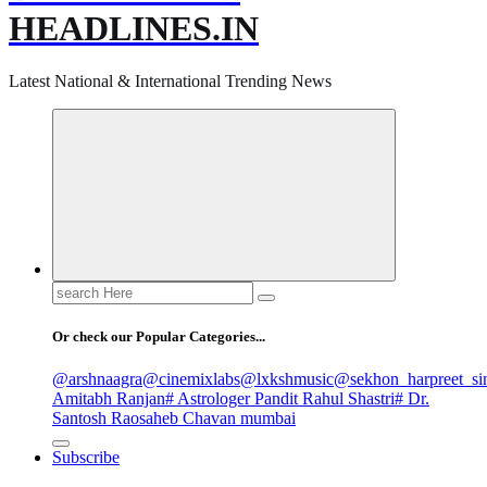
HEADLINES.IN
Latest National & International Trending News
Search
for:
Or check our Popular Categories...
@arshnaagra
@cinemixlabs
@lxkshmusic
@sekhon_harpreet_si
Amitabh Ranjan
# Astrologer Pandit Rahul Shastri
# Dr.
Santosh Raosaheb Chavan mumbai
Subscribe