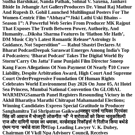
Sudha Barshikar, Nanda Pathak, Sohnal V. Saxena, Janhavi
Bhide In Jehangir Art Gallery
Producers Dr. Vimal Raj Mathur
And Rupesh D. Gohil Launched Multilingual Posters For The
Women-Centric Film “Abhaya”
“Jiski Lathi Uski Bhains –
Season 1”: A Powerful Web Series From Producer MK Rajput
That Exposes The Truth Between Power, Authority, And
Humanity…
Diksha Sharma Features In ‘Hathon Me Hath’,
DM Music City’s Latest Romantic Release
“Astrology Is
Guidance, Not Superstition” — Rahul Shastri Declares At
Bharat Podcast
Deepak Saraswat Emerges Among India’s Top
4 Podcasters; ‘Bharat Podcast’ Takes The Digital World By
Storm
‘Carry On Jatta’ Fame Punjabi Film Director Smeep
Kang Faces Allegations Of Non-Payment Of Nearly ₹10 Crore
Liability, Despite Arbitration Award, High Court And Supreme
Court Order
Progressive Foundation Of Human Rights
Celebrates World Environment Day 2026 On June 05, At Hotel
Sea Princess, Mumbai National Convention On GLOBAL
WARMING
Samarth Panel Registers Resounding Victory in the
Akhil Bharatiya Marathi Chitrapat Mahamandal Elections;
Winning Candidates Express Special Gratitude to Producer
Sanghamitra Tai Shripatrao Gaikwad
मशहूर पार्श्व गायिका प्रियंका
सिंह की आवाज में भोजपुरी लोकगीत ‘माँ’ ने श्रोताओं को किया भावुक
शिल्पी
राज और दामिनी यादव का धमाका, वर्ल्डवाइड रिकॉर्ड्स ने रिलीज किया बर्थडे
एंथम गाना ‘बर्थडे वाला दिन
Top Leading Lawyer V. K. Dubey,
Chairman Of Vkdl Npa Advisory Council, Receives