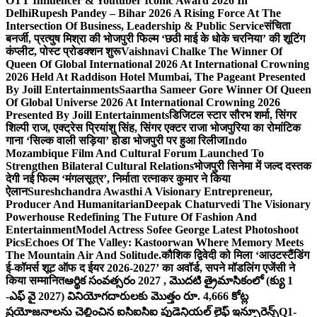
OTT Influencer & Youtuber Iconic Award 2026 In
Delhi
Rupesh Pandey – Bihar 2026 A Rising Force At The
Intersection Of Business, Leadership & Public Service
संचिता
बनर्जी, प्रत्युष मिश्रा की भोजपुरी फिल्म ‘छठी माई के धोके चरनिया’ की शूटिंग
कंप्लीट, पोस्ट प्रोडक्शन शुरू
Vaishnavi Chalke The Winner Of
Queen Of Global International 2026 At International Crowning
2026 Held At Raddison Hotel Mumbai, The Pageant Presented
By Joill Entertainments
Saartha Sameer Gore Winner Of Queen
Of Global Universe 2026 At International Crowning 2026
Presented By Joill Entertainments
डिजिटल स्टार सौरभ शर्मा, सिंगर
शिल्पी राज, एक्ट्रेस प्रियांशु सिंह, सिंगर एक्टर राजा भोजपुरिया का रोमांटिक
गाना ‘सिल्क वाली सड़िया’ होडा भोजपुरी पर हुआ रिलीज
Indo
Mozambique Film And Cultural Forum Launched To
Strengthen Bilateral Cultural Relations
भोजपुरी सिनेमा में जल्द दस्तक
देगी नई फिल्म ‘मंगलसूत्र’, निर्माता रत्नाकर कुमार ने किया
ऐलान
Sureshchandra Awasthi A Visionary Entrepreneur,
Producer And Humanitarian
Deepak Chaturvedi The Visionary
Powerhouse Redefining The Future Of Fashion And
Entertainment
Model Actress Sofee George Latest Photoshoot
Pics
Echoes Of The Valley: Kastoorwan Where Memory Meets
The Mountain Air And Solitude.
कौशिक द्विवेदी को मिला ‘आउटस्टैंडिंग
ई-कॉमर्स शूट ऑफ द ईयर 2026-2027’ का अवॉर्ड, सपने मॉडलिंग एजेंसी ने
किया सम्मानित
ఆర్థిక సంవత్సరం 2027 , మొదటి త్రైమాసికంలో (క్యు 1
-ఎఫ్ వై 2027) వినియోగదారులకు మొత్తం రూ. 4,666 కోట్ల
ప్రయోజనాలను చెల్లించిన ఐసిఐసిఐ ప్రుడెన్షియల్ లైఫ్ ఇన్సూరెన్స్
Q1-