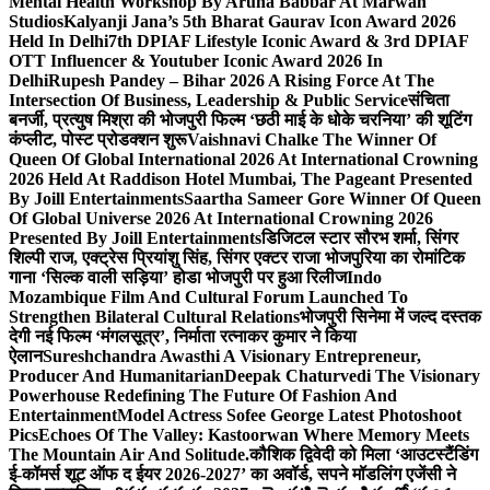
Mental Health Workshop By Aruna Babbar At Marwah
Studios
Kalyanji Jana’s 5th Bharat Gaurav Icon Award 2026
Held In Delhi
7th DPIAF Lifestyle Iconic Award & 3rd DPIAF
OTT Influencer & Youtuber Iconic Award 2026 In
Delhi
Rupesh Pandey – Bihar 2026 A Rising Force At The
Intersection Of Business, Leadership & Public Service
संचिता
बनर्जी, प्रत्युष मिश्रा की भोजपुरी फिल्म ‘छठी माई के धोके चरनिया’ की शूटिंग
कंप्लीट, पोस्ट प्रोडक्शन शुरू
Vaishnavi Chalke The Winner Of
Queen Of Global International 2026 At International Crowning
2026 Held At Raddison Hotel Mumbai, The Pageant Presented
By Joill Entertainments
Saartha Sameer Gore Winner Of Queen
Of Global Universe 2026 At International Crowning 2026
Presented By Joill Entertainments
डिजिटल स्टार सौरभ शर्मा, सिंगर
शिल्पी राज, एक्ट्रेस प्रियांशु सिंह, सिंगर एक्टर राजा भोजपुरिया का रोमांटिक
गाना ‘सिल्क वाली सड़िया’ होडा भोजपुरी पर हुआ रिलीज
Indo
Mozambique Film And Cultural Forum Launched To
Strengthen Bilateral Cultural Relations
भोजपुरी सिनेमा में जल्द दस्तक
देगी नई फिल्म ‘मंगलसूत्र’, निर्माता रत्नाकर कुमार ने किया
ऐलान
Sureshchandra Awasthi A Visionary Entrepreneur,
Producer And Humanitarian
Deepak Chaturvedi The Visionary
Powerhouse Redefining The Future Of Fashion And
Entertainment
Model Actress Sofee George Latest Photoshoot
Pics
Echoes Of The Valley: Kastoorwan Where Memory Meets
The Mountain Air And Solitude.
कौशिक द्विवेदी को मिला ‘आउटस्टैंडिंग
ई-कॉमर्स शूट ऑफ द ईयर 2026-2027’ का अवॉर्ड, सपने मॉडलिंग एजेंसी ने