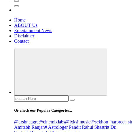
Home
ABOUT Us
Entertainment News
Disclaimer
Contact
Search
for:
Or check our Popular Categories...
@arshnaagra
@cinemixlabs
@lxkshmusic
@sekhon_harpreet_si
Amitabh Ranjan
# Astrologer Pandit Rahul Shastri
# Dr.