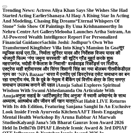
Skip
to
Trending News:
Actress Aliya Khan Says She Wishes She Had
content
Started Acting Earlier
Shanaya Al Haq: A Rising Star In Acting
And Modeling, Chasing Big Dreams
“Eternal Whispers Of
Stone” Solo Show Of Paintings By Uma Krishnamoorthy In
Nehru Centre Art Gallery
Melooha Launches Artha Sutram, An
AI-Powered Wealth Intelligence Report For Personalized
Financial Guidance
Sachiin Joshi: Jodhpur’s Own Who
Transformed Kingfisher Villa Into King’s Mansion In Goa
सुर
म्यूजिक वर्ल्ड प्रा.लि., निर्माता सुरिंदर यादव और निर्देशक विजय यादव की
भोजपुरी फिल्म ‘गंगा जमुना सरस्वती’ की शूटिंग ग्रैंड मुहूर्त करके शुरू
महराजगंज, भदोही में
‘कैलाश के निवासी’ वर्ल्डवाइड रिकॉर्ड्स पर रिलीज,
एक्ट्रेस माही श्रीवास्तव और सिंगर शिवानी सिंह का नया बोलबम गीत
वीकेडीएल
ग्रुप का ‘NPA Bazaar’ भारत में एनपीए एवं डिस्ट्रेस्ड एसेट समाधान का बन
रहा राष्ट्रीय मंच, वि के दुबे के नेतृत्व में बैंकिंग एवं वित्तीय क्षेत्र के लिए समग्र
समाधान उपलब्ध कराने की पहल i
Anuja Sahai Explores Spiritual
Wisdom With Swami Abhedananda On Articulate With
Anuja
अनुजा सहाई के ‘आर्टिक्युलेट विद अनुजा’ में स्वामी अभेदानंद के साथ
अध्यात्म, आत्मबोध और जीवन की गहन यात्रा
Nat Habit LIVE Returns
With Its 4th Edition, Featuring Sanjana Sanghi In An Exclusive
Look Inside Fresh Ayurveda Kitchen
AAFT Hosts Engaging
Mental Health Workshop By Aruna Babbar At Marwah
Studios
Kalyanji Jana’s 5th Bharat Gaurav Icon Award 2026
Held In Delhi
7th DPIAF Lifestyle Iconic Award & 3rd DPIAF