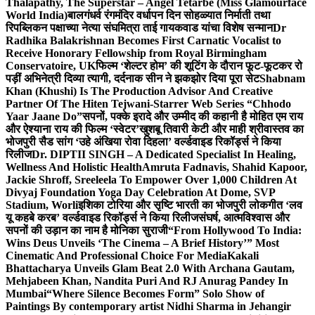
Thalapathy, The Superstar – Angel Tetarbe (Miss Glamourface
World India)
बालगंधर्व रंगमंदिर वर्धापन दिन सोहळ्यात निर्माती तथा
रिपब्लिकन पक्षाच्या नेत्या संघमित्रा ताई गायकवाड यांचा विशेष सन्मान
Dr
Radhika Balakrishnan Becomes First Carnatic Vocalist to
Receive Honorary Fellowship from Royal Birmingham
Conservatoire, UK
फिल्म ‘शेल्टर होम’ की शूटिंग के दौरान फूट-फूटकर रो
पड़ीं अभिनेत्री दिव्या त्यागी, दर्दनाक सीन ने झकझोर दिया पूरा सेट
Shabnam
Khan (Khushi) Is The Production Advisor And Creative
Partner Of The Hiten Tejwani-Starrer Web Series “Chhodo
Yaar Jaane Do”
सपनों, पक्के इरादे और उम्मीद की कहानी है मोहित एम राय
और ऐश्याना राय की फिल्म ‘स्वेटर’
खुशबू तिवारी केटी और माही श्रीवास्तव का
भोजपुरी सैड सांग ‘उहे अंखिया रोवा दिहला’ वर्ल्डवाइड रिकॉर्ड्स ने किया
रिलीज
Dr. DIPTII SINGH – A Dedicated Specialist In Healing,
Wellness And Holistic Health
Amruta Fadnavis, Shahid Kapoor,
Jackie Shroff, Sreeleela To Empower Over 1,000 Children At
Divyaj Foundation Yoga Day Celebration At Dome, SVP
Stadium, Worli
इशिका टोरिया और सृष्टि भारती का भोजपुरी लोकगीत ‘लव
यू कहबे करब’ वर्ल्डवाइड रिकॉर्ड्स ने किया रिलीज
संघर्ष, आत्मविश्वास और
सपनों की उड़ान का नाम है मोनिका सुराजी
“From Hollywood To India:
Wins Deus Unveils ‘The Cinema – A Brief History’” Most
Cinematic And Professional Choice For Media
Kakali
Bhattacharya Unveils Glam Beat 2.0 With Archana Gautam,
Mehjabeen Khan, Nandita Puri And RJ Anurag Pandey In
Mumbai
“Where Silence Becomes Form” Solo Show of
Paintings By contemporary artist Nidhi Sharma in Jehangir