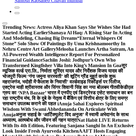
Santosh Raosaheb Chavan mumbai
Trending News:
Actress Aliya Khan Says She Wishes She Had
Started Acting Earlier
Shanaya Al Haq: A Rising Star In Acting
And Modeling, Chasing Big Dreams
“Eternal Whispers Of
Stone” Solo Show Of Paintings By Uma Krishnamoorthy In
Nehru Centre Art Gallery
Melooha Launches Artha Sutram, An
AI-Powered Wealth Intelligence Report For Personalized
Financial Guidance
Sachiin Joshi: Jodhpur’s Own Who
Transformed Kingfisher Villa Into King’s Mansion In Goa
सुर
म्यूजिक वर्ल्ड प्रा.लि., निर्माता सुरिंदर यादव और निर्देशक विजय यादव की
भोजपुरी फिल्म ‘गंगा जमुना सरस्वती’ की शूटिंग ग्रैंड मुहूर्त करके शुरू
महराजगंज, भदोही में
‘कैलाश के निवासी’ वर्ल्डवाइड रिकॉर्ड्स पर रिलीज,
एक्ट्रेस माही श्रीवास्तव और सिंगर शिवानी सिंह का नया बोलबम गीत
वीकेडीएल
ग्रुप का ‘NPA Bazaar’ भारत में एनपीए एवं डिस्ट्रेस्ड एसेट समाधान का बन
रहा राष्ट्रीय मंच, वि के दुबे के नेतृत्व में बैंकिंग एवं वित्तीय क्षेत्र के लिए समग्र
समाधान उपलब्ध कराने की पहल i
Anuja Sahai Explores Spiritual
Wisdom With Swami Abhedananda On Articulate With
Anuja
अनुजा सहाई के ‘आर्टिक्युलेट विद अनुजा’ में स्वामी अभेदानंद के साथ
अध्यात्म, आत्मबोध और जीवन की गहन यात्रा
Nat Habit LIVE Returns
With Its 4th Edition, Featuring Sanjana Sanghi In An Exclusive
Look Inside Fresh Ayurveda Kitchen
AAFT Hosts Engaging