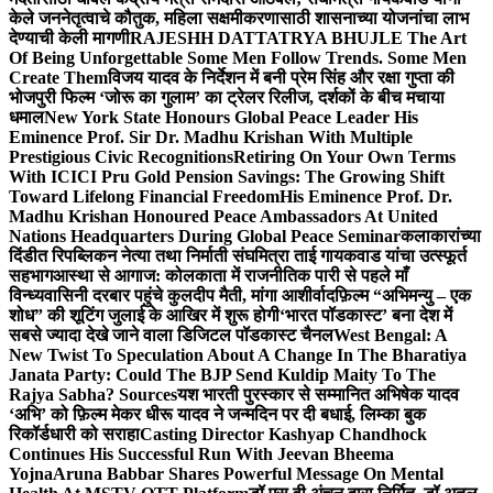
केले जननेतृत्वाचे कौतुक, महिला सक्षमीकरणासाठी शासनाच्या योजनांचा लाभ
देण्याची केली मागणी
RAJESHH DATTATRYA BHUJLE The Art
Of Being Unforgettable Some Men Follow Trends. Some Men
Create Them
विजय यादव के निर्देशन में बनी प्रेम सिंह और रक्षा गुप्ता की
भोजपुरी फिल्म ‘जोरू का गुलाम’ का ट्रेलर रिलीज, दर्शकों के बीच मचाया
धमाल
New York State Honours Global Peace Leader His
Eminence Prof. Sir Dr. Madhu Krishan With Multiple
Prestigious Civic Recognitions
Retiring On Your Own Terms
With ICICI Pru Gold Pension Savings: The Growing Shift
Toward Lifelong Financial Freedom
His Eminence Prof. Dr.
Madhu Krishan Honoured Peace Ambassadors At United
Nations Headquarters During Global Peace Seminar
कलाकारांच्या
दिंडीत रिपब्लिकन नेत्या तथा निर्माती संघमित्रा ताई गायकवाड यांचा उत्स्फूर्त
सहभाग
आस्था से आगाज: कोलकाता में राजनीतिक पारी से पहले माँ
विन्ध्यवासिनी दरबार पहुंचे कुलदीप मैती, मांगा आशीर्वाद
फ़िल्म “अभिमन्यु – एक
शोध” की शूटिंग जुलाई के आखिर में शुरू होगी
‘भारत पॉडकास्ट’ बना देश में
सबसे ज्यादा देखे जाने वाला डिजिटल पॉडकास्ट चैनल
West Bengal: A
New Twist To Speculation About A Change In The Bharatiya
Janata Party: Could The BJP Send Kuldip Maity To The
Rajya Sabha? Sources
यश भारती पुरस्कार से सम्मानित अभिषेक यादव
‘अभि’ को फ़िल्म मेकर धीरू यादव ने जन्मदिन पर दी बधाई, लिम्का बुक
रिकॉर्डधारी को सराहा
Casting Director Kashyap Chandhock
Continues His Successful Run With Jeevan Bheema
Yojna
Aruna Babbar Shares Powerful Message On Mental