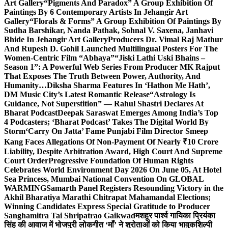
Art Gallery
“Pigments And Paradox” A Group Exhibition Of
Paintings By 6 Contemporary Artists In Jehangir Art
Gallery
“Florals & Forms” A Group Exhibition Of Paintings By
Sudha Barshikar, Nanda Pathak, Sohnal V. Saxena, Janhavi
Bhide In Jehangir Art Gallery
Producers Dr. Vimal Raj Mathur
And Rupesh D. Gohil Launched Multilingual Posters For The
Women-Centric Film “Abhaya”
“Jiski Lathi Uski Bhains –
Season 1”: A Powerful Web Series From Producer MK Rajput
That Exposes The Truth Between Power, Authority, And
Humanity…
Diksha Sharma Features In ‘Hathon Me Hath’,
DM Music City’s Latest Romantic Release
“Astrology Is
Guidance, Not Superstition” — Rahul Shastri Declares At
Bharat Podcast
Deepak Saraswat Emerges Among India’s Top
4 Podcasters; ‘Bharat Podcast’ Takes The Digital World By
Storm
‘Carry On Jatta’ Fame Punjabi Film Director Smeep
Kang Faces Allegations Of Non-Payment Of Nearly ₹10 Crore
Liability, Despite Arbitration Award, High Court And Supreme
Court Order
Progressive Foundation Of Human Rights
Celebrates World Environment Day 2026 On June 05, At Hotel
Sea Princess, Mumbai National Convention On GLOBAL
WARMING
Samarth Panel Registers Resounding Victory in the
Akhil Bharatiya Marathi Chitrapat Mahamandal Elections;
Winning Candidates Express Special Gratitude to Producer
Sanghamitra Tai Shripatrao Gaikwad
मशहूर पार्श्व गायिका प्रियंका
सिंह की आवाज में भोजपुरी लोकगीत ‘माँ’ ने श्रोताओं को किया भावुक
शिल्पी