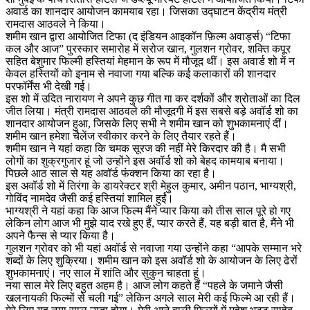
अवार्ड का शानदार आयोजन कामयाब रहा। जिसका उद्घाटन केंद्रीय मंत्री
रामदास आठवले ने किया।
शमीम खान द्वारा आयोजित टिफा (द इंडियन आइकॉन फ़िल्म अवार्ड्स) “टिफा
कल और आज” पुरस्कार समारोह में सरोज खान, गुलशन ग्रोवर, शक्ति कपूर
सहित बेशुमार फिल्मी हस्तियां मेहमान के रूप में मौजूद थीं। इस अवार्ड शो में न
केवल हस्तियों को इनाम से नवाजा गया बल्कि कई कलाकारों की शानदार
परफॉर्मेंस भी देखी गई।
इस शो में उदित नारायण ने अपने कुछ गीत गा कर दर्शकों और श्रोताओं का दिल
जीत लिया। मंत्री रामदास आठवले की मौजूदगी में इस सबसे बड़े अवॉर्ड शो का
शानदार आयोजन हुआ, जिसके लिए सभी ने शमीम खान को शुभकामनाएं दीं।
शमीम खान हमेशा चैलेंज स्वीकार करने के लिए तैयार रहते हैं।
शमीम खान ने यहां कहा कि चमक सूरज की नहीं मेरे किरदार की है। मै सभी
लोगों का शुक्रगुजार हूं जो उन्होंने इस अवॉर्ड शो को बेहद कामयाब बनाया।
पिछले आठ साल से यह अवॉर्ड फंक्शन किया का रहा है।
इस अवॉर्ड शो में तिरंगा के डायरेक्टर श्री मेहुल कुमार, अमीन पठान, भाग्यश्री,
गोविंद नामदेव जैसी कई हस्तियां शामिल हुईं।
भाग्यश्री ने यहां कहा कि आज फिल्म मैंने प्यार किया को तीस साल पूरे हो गए
लेकिन लोग आज भी मुझे याद रखे हुए हैं, प्यार करते हैं, यह बड़ी बात है, मैंने भी
अपने फैन्स से प्यार किया है।
गुलशन ग्रोवर को भी यहां अवॉर्ड से नवाजा गया उन्होंने कहा “आपके सम्मान भरे
शब्दों के लिए शुक्रिया। शमीम खान को इस अवॉर्ड शो के आयोजन के लिए ढेरों
शुभकामनाएं। नए साल में शांति और सुकुन चाहता हूं।
नया साल मेरे लिए बहुत अहम है। आज लोग कहते हैं “पहले के जमाने जैसी
खलनायकी फिल्मों से चली गई” लेकिन अगले साल मेरी कई फिल्मे आ रही हैं।