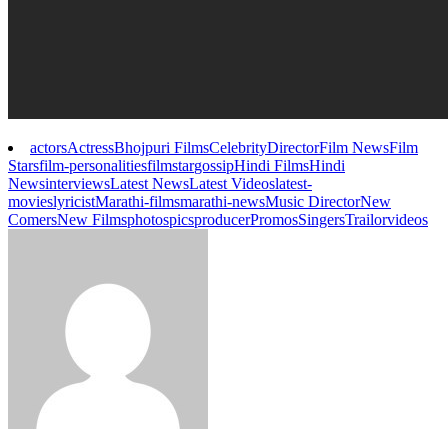
actors
Actress
Bhojpuri Films
Celebrity
Director
Film News
Film
Stars
film-personalities
filmstar
gossip
Hindi Films
Hindi
News
interviews
Latest News
Latest Videos
latest-
movies
lyricist
Marathi-films
marathi-news
Music Director
New
Comers
New Films
photos
pics
producer
Promos
Singers
Trailor
videos