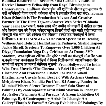
Radhika Balakrishnan Becomes First Carnatic Vocalist to
Receive Honorary Fellowship from Royal Birmingham
Conservatoire, UK
फिल्म ‘शेल्टर होम’ की शूटिंग के दौरान फूट-फूटकर रो
पड़ीं अभिनेत्री दिव्या त्यागी, दर्दनाक सीन ने झकझोर दिया पूरा सेट
Shabnam
Khan (Khushi) Is The Production Advisor And Creative
Partner Of The Hiten Tejwani-Starrer Web Series “Chhodo
Yaar Jaane Do”
सपनों, पक्के इरादे और उम्मीद की कहानी है मोहित एम राय
और ऐश्याना राय की फिल्म ‘स्वेटर’
खुशबू तिवारी केटी और माही श्रीवास्तव का
भोजपुरी सैड सांग ‘उहे अंखिया रोवा दिहला’ वर्ल्डवाइड रिकॉर्ड्स ने किया
रिलीज
Dr. DIPTII SINGH – A Dedicated Specialist In Healing,
Wellness And Holistic Health
Amruta Fadnavis, Shahid Kapoor,
Jackie Shroff, Sreeleela To Empower Over 1,000 Children At
Divyaj Foundation Yoga Day Celebration At Dome, SVP
Stadium, Worli
इशिका टोरिया और सृष्टि भारती का भोजपुरी लोकगीत ‘लव
यू कहबे करब’ वर्ल्डवाइड रिकॉर्ड्स ने किया रिलीज
संघर्ष, आत्मविश्वास और
सपनों की उड़ान का नाम है मोनिका सुराजी
“From Hollywood To India:
Wins Deus Unveils ‘The Cinema – A Brief History’” Most
Cinematic And Professional Choice For Media
Kakali
Bhattacharya Unveils Glam Beat 2.0 With Archana Gautam,
Mehjabeen Khan, Nandita Puri And RJ Anurag Pandey In
Mumbai
“Where Silence Becomes Form” Solo Show of
Paintings By contemporary artist Nidhi Sharma in Jehangir
Art Gallery
“Pigments And Paradox” A Group Exhibition Of
Paintings By 6 Contemporary Artists In Jehangir Art
Gallery
“Florals & Forms” A Group Exhibition Of Paintings By