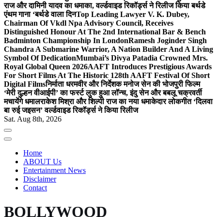
राज और दामिनी यादव का धमाका, वर्ल्डवाइड रिकॉर्ड्स ने रिलीज किया बर्थडे
एंथम गाना ‘बर्थडे वाला दिन
Top Leading Lawyer V. K. Dubey,
Chairman Of Vkdl Npa Advisory Council, Receives
Distinguished Honour At The 2nd International Bar & Bench
Badminton Championship In London
Ramesh Joginder Singh
Chandra A Submarine Warrior, A Nation Builder And A Living
Symbol Of Dedication
Mumbai’s Divya Patadia Crowned Mrs.
Royal Global Queen 2026
AAFT Introduces Prestigious Awards
For Short Films At The Historic 128th AAFT Festival Of Short
Digital Films
निर्माता धरमवीर और निर्देशक मनोज सेन की भोजपुरी फिल्म
‘मेरी दुल्हन वीआईपी’ का फर्स्ट लुक हुआ लॉन्च, इंदु सेन और बबलू चक्रवर्ती
मचायेंगे धमाल
राकेश मिश्रा और शिल्पी राज का नया धमाकेदार लोकगीत ‘दिलवा
बा रुई जइसन’ वर्ल्डवाइड रिकॉर्ड्स ने किया रिलीज
Sat. Aug 8th, 2026
Home
ABOUT Us
Entertainment News
Disclaimer
Contact
BOLLYWOOD