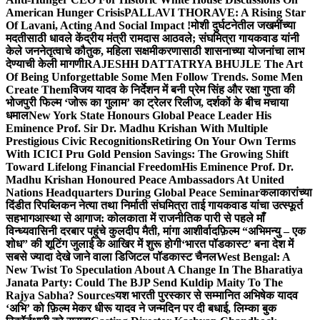
American Hunger Crisis
PALLAVI THORAVE: A Rising Star
Of Lavani, Acting And Social Impact !
मोशी दुर्घटनेतील जखमींच्या
मदतीसाठी धावले केंद्रीय मंत्री रामदास आठवले; संघमित्रा गायकवाड यांनी
केले जननेतृत्वाचे कौतुक, महिला सक्षमीकरणासाठी शासनाच्या योजनांचा लाभ
देण्याची केली मागणी
RAJESHH DATTATRYA BHUJLE The Art
Of Being Unforgettable Some Men Follow Trends. Some Men
Create Them
विजय यादव के निर्देशन में बनी प्रेम सिंह और रक्षा गुप्ता की
भोजपुरी फिल्म ‘जोरू का गुलाम’ का ट्रेलर रिलीज, दर्शकों के बीच मचाया
धमाल
New York State Honours Global Peace Leader His
Eminence Prof. Sir Dr. Madhu Krishan With Multiple
Prestigious Civic Recognitions
Retiring On Your Own Terms
With ICICI Pru Gold Pension Savings: The Growing Shift
Toward Lifelong Financial Freedom
His Eminence Prof. Dr.
Madhu Krishan Honoured Peace Ambassadors At United
Nations Headquarters During Global Peace Seminar
कलाकारांच्या
दिंडीत रिपब्लिकन नेत्या तथा निर्माती संघमित्रा ताई गायकवाड यांचा उत्स्फूर्त
सहभाग
आस्था से आगाज: कोलकाता में राजनीतिक पारी से पहले माँ
विन्ध्यवासिनी दरबार पहुंचे कुलदीप मैती, मांगा आशीर्वाद
फ़िल्म “अभिमन्यु – एक
शोध” की शूटिंग जुलाई के आखिर में शुरू होगी
‘भारत पॉडकास्ट’ बना देश में
सबसे ज्यादा देखे जाने वाला डिजिटल पॉडकास्ट चैनल
West Bengal: A
New Twist To Speculation About A Change In The Bharatiya
Janata Party: Could The BJP Send Kuldip Maity To The
Rajya Sabha? Sources
यश भारती पुरस्कार से सम्मानित अभिषेक यादव
‘अभि’ को फ़िल्म मेकर धीरू यादव ने जन्मदिन पर दी बधाई, लिम्का बुक