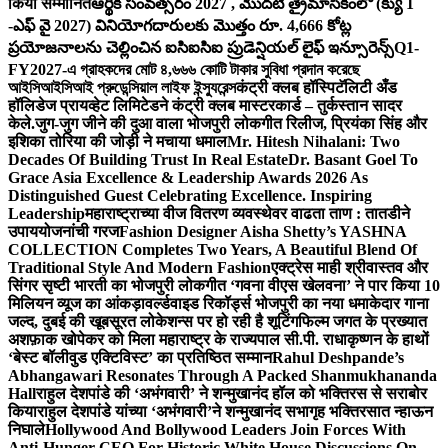
किया सम्मानित
ఆర్థిక సంవత్సరం 2027 , మొదటి త్రైమాసికంలో (క్యు 1
-ఎఫ్ వై 2027) వినియోగదారులకు మొత్తం రూ. 4,666 కోట్ల
ప్రయోజనాలను చెల్లించిన ఐసిఐసిఐ ప్రుడెన్షియల్ లైఫ్ ఇన్సూరెన్స్
Q1-
FY2027-এ গ্রাহকদের মোট ৪,৬৬৬ কোটি টাকার সুবিধা প্রদান করেছে
আইসিআইসিআই প্রুডেন্সিয়াল লাইফ ইন্স্যুরেন্স
कंट्री क्लब हॉस्पिटॅलिटी अँड
हॉलिडेज प्रायव्हेट लिमिटेडने कंट्री क्लब मास्टरकार्ड – तुर्कस्तान सादर
केले.
जुग-जुग जीने की दुआ वाला भोजपुरी लोकगीत रिलीज, प्रियंका सिंह और
इशिका तोरिया की जोड़ी ने मचाया धमाल
Mr. Hitesh Nihalani: Two
Decades Of Building Trust In Real Estate
Dr. Basant Goel To
Grace Asia Excellence & Leadership Awards 2026 As
Distinguished Guest Celebrating Excellence. Inspiring
Leadership
महाराष्ट्राच्या वीज वितरण व्यवस्थेवर वाढता ताण : तातडीने
उपाययोजनांची गरज
Fashion Designer Aisha Shetty’s YASHNA
COLLECTION Completes Two Years, A Beautiful Blend Of
Traditional Style And Modern Fashion
एक्ट्रेस माही श्रीवास्तव और
सिंगर सृष्टी भारती का भोजपुरी लोकगीत ‘गवना वीएस खेलवना’ ने पार किया 10
मिलियन व्यूज का आंकड़ा
वर्ल्डवाइड रिकॉर्ड्स भोजपुरी का नया धमाकेदार गाना
जल्द, दुबई की खूबसूरत लोकेशन्स पर हो रही है शूटिंग
फिल्म जगत के प्रख्यात
अशफ़ाक खोपेकर को मिला महाराष्ट्र के राज्यपाल सी.पी. राधाकृष्णन के हाथों
‘बेस्ट बॉलीवुड एक्टिविस्ट’ का प्रतिष्ठित सम्मान
Rahul Deshpande’s
Abhangawari Resonates Through A Packed Shanmukhananda
Hall
राहुल देशपांडे की ‘अभंगवारी’ ने शन्मुखानंद हॉल को भक्तिरस से सराबोर
किया
राहुल देशपांडे यांच्या ‘अभंगवारी’ने शन्मुखानंद सभागृह भक्तिरसात न्हाऊन
निघाले
Hollywood And Bollywood Leaders Join Forces With
Anti-Hunger CEO For Historic White House Discussions On