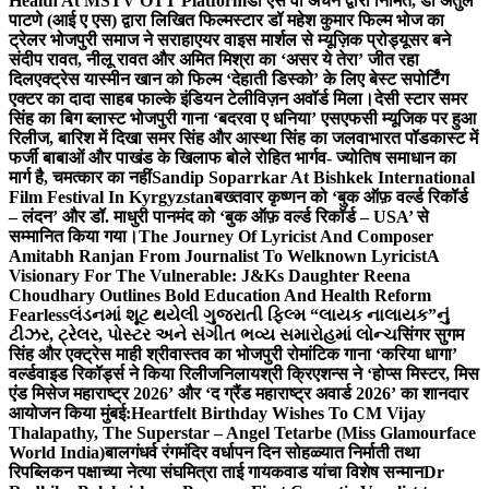
Health At MSTV OTT Platform
डॉ एस वी अंचन द्वारा निर्मित, डॉ अतुल
पाटणे (आई ए एस) द्वारा लिखित फिल्मस्टार डॉ महेश कुमार फिल्म भोज का
ट्रेलर भोजपुरी समाज ने सराहा
एयर वाइस मार्शल से म्यूज़िक प्रोड्यूसर बने
संदीप रावत, नीलू रावत और अमित मिश्रा का ‘असर ये तेरा’ जीत रहा
दिल
एक्ट्रेस यास्मीन खान को फिल्म ‘देहाती डिस्को’ के लिए बेस्ट सपोर्टिंग
एक्टर का दादा साहब फाल्के इंडियन टेलीविज़न अवॉर्ड मिला।
देसी स्टार समर
सिंह का बिग ब्लास्ट भोजपुरी गाना ‘बदरवा ए धनिया’ एसएफसी म्यूजिक पर हुआ
रिलीज, बारिश में दिखा समर सिंह और आस्था सिंह का जलवा
भारत पॉडकास्ट में
फर्जी बाबाओं और पाखंड के खिलाफ बोले रोहित भार्गव- ज्योतिष समाधान का
मार्ग है, चमत्कार का नहीं
Sandip Soparrkar At Bishkek International
Film Festival In Kyrgyzstan
बख्तवार कृष्णन को ‘बुक ऑफ़ वर्ल्ड रिकॉर्ड
– लंदन’ और डॉ. माधुरी पानमंद को ‘बुक ऑफ़ वर्ल्ड रिकॉर्ड – USA’ से
सम्मानित किया गया।
The Journey Of Lyricist And Composer
Amitabh Ranjan From Journalist To Welknown Lyricist
A
Visionary For The Vulnerable: J&Ks Daughter Reena
Choudhary Outlines Bold Education And Health Reform
Fearless
લંડનમાં શૂટ થયેલી ગુજરાતી ફિલ્મ “લાયક નાલાયક”નું
ટીઝર, ટ્રેલર, પોસ્ટર અને સંગીત ભવ્ય સમારોહમાં લોન્ચ
सिंगर सुगम
सिंह और एक्ट्रेस माही श्रीवास्तव का भोजपुरी रोमांटिक गाना ‘करिया धागा’
वर्ल्डवाइड रिकॉर्ड्स ने किया रिलीज
निलायश्री क्रिएशन्स ने ‘होप्स मिस्टर, मिस
एंड मिसेज महाराष्ट्र 2026’ और ‘द ग्रैंड महाराष्ट्र अवार्ड 2026’ का शानदार
आयोजन किया मुंबई:
Heartfelt Birthday Wishes To CM Vijay
Thalapathy, The Superstar – Angel Tetarbe (Miss Glamourface
World India)
बालगंधर्व रंगमंदिर वर्धापन दिन सोहळ्यात निर्माती तथा
रिपब्लिकन पक्षाच्या नेत्या संघमित्रा ताई गायकवाड यांचा विशेष सन्मान
Dr