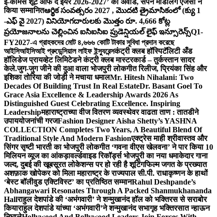
ई-कॉमर्स शूट ऑफ द ईयर 2026-2027’ का अवॉर्ड, सपने मॉडलिंग एजेंसी ने
किया सम्मानित
ఆర్థిక సంవత్సరం 2027 , మొదటి త్రైమాసికంలో (క్యు 1
-ఎఫ్ వై 2027) వినియోగదారులకు మొత్తం రూ. 4,666 కోట్ల
ప్రయోజనాలను చెల్లించిన ఐసిఐసిఐ ప్రుడెన్షియల్ లైఫ్ ఇన్సూరెన్స్
Q1-
FY2027-এ গ্রাহকদের মোট ৪,৬৬৬ কোটি টাকার সুবিধা প্রদান করেছে
আইসিআইসিআই প্রুডেন্সিয়াল লাইফ ইন্স্যুরেন্স
कंट्री क्लब हॉस्पिटॅलिटी अँड
हॉलिडेज प्रायव्हेट लिमिटेडने कंट्री क्लब मास्टरकार्ड – तुर्कस्तान सादर
केले.
जुग-जुग जीने की दुआ वाला भोजपुरी लोकगीत रिलीज, प्रियंका सिंह और
इशिका तोरिया की जोड़ी ने मचाया धमाल
Mr. Hitesh Nihalani: Two
Decades Of Building Trust In Real Estate
Dr. Basant Goel To
Grace Asia Excellence & Leadership Awards 2026 As
Distinguished Guest Celebrating Excellence. Inspiring
Leadership
महाराष्ट्राच्या वीज वितरण व्यवस्थेवर वाढता ताण : तातडीने
उपाययोजनांची गरज
Fashion Designer Aisha Shetty’s YASHNA
COLLECTION Completes Two Years, A Beautiful Blend Of
Traditional Style And Modern Fashion
एक्ट्रेस माही श्रीवास्तव और
सिंगर सृष्टी भारती का भोजपुरी लोकगीत ‘गवना वीएस खेलवना’ ने पार किया 10
मिलियन व्यूज का आंकड़ा
वर्ल्डवाइड रिकॉर्ड्स भोजपुरी का नया धमाकेदार गाना
जल्द, दुबई की खूबसूरत लोकेशन्स पर हो रही है शूटिंग
फिल्म जगत के प्रख्यात
अशफ़ाक खोपेकर को मिला महाराष्ट्र के राज्यपाल सी.पी. राधाकृष्णन के हाथों
‘बेस्ट बॉलीवुड एक्टिविस्ट’ का प्रतिष्ठित सम्मान
Rahul Deshpande’s
Abhangawari Resonates Through A Packed Shanmukhananda
Hall
राहुल देशपांडे की ‘अभंगवारी’ ने शन्मुखानंद हॉल को भक्तिरस से सराबोर
किया
राहुल देशपांडे यांच्या ‘अभंगवारी’ने शन्मुखानंद सभागृह भक्तिरसात न्हाऊन
निघाले
Hollywood And Bollywood Leaders Join Forces With