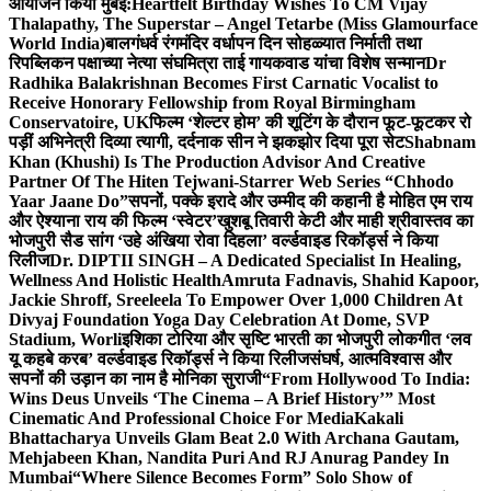
आयोजन किया मुंबई:
Heartfelt Birthday Wishes To CM Vijay
Thalapathy, The Superstar – Angel Tetarbe (Miss Glamourface
World India)
बालगंधर्व रंगमंदिर वर्धापन दिन सोहळ्यात निर्माती तथा
रिपब्लिकन पक्षाच्या नेत्या संघमित्रा ताई गायकवाड यांचा विशेष सन्मान
Dr
Radhika Balakrishnan Becomes First Carnatic Vocalist to
Receive Honorary Fellowship from Royal Birmingham
Conservatoire, UK
फिल्म ‘शेल्टर होम’ की शूटिंग के दौरान फूट-फूटकर रो
पड़ीं अभिनेत्री दिव्या त्यागी, दर्दनाक सीन ने झकझोर दिया पूरा सेट
Shabnam
Khan (Khushi) Is The Production Advisor And Creative
Partner Of The Hiten Tejwani-Starrer Web Series “Chhodo
Yaar Jaane Do”
सपनों, पक्के इरादे और उम्मीद की कहानी है मोहित एम राय
और ऐश्याना राय की फिल्म ‘स्वेटर’
खुशबू तिवारी केटी और माही श्रीवास्तव का
भोजपुरी सैड सांग ‘उहे अंखिया रोवा दिहला’ वर्ल्डवाइड रिकॉर्ड्स ने किया
रिलीज
Dr. DIPTII SINGH – A Dedicated Specialist In Healing,
Wellness And Holistic Health
Amruta Fadnavis, Shahid Kapoor,
Jackie Shroff, Sreeleela To Empower Over 1,000 Children At
Divyaj Foundation Yoga Day Celebration At Dome, SVP
Stadium, Worli
इशिका टोरिया और सृष्टि भारती का भोजपुरी लोकगीत ‘लव
यू कहबे करब’ वर्ल्डवाइड रिकॉर्ड्स ने किया रिलीज
संघर्ष, आत्मविश्वास और
सपनों की उड़ान का नाम है मोनिका सुराजी
“From Hollywood To India:
Wins Deus Unveils ‘The Cinema – A Brief History’” Most
Cinematic And Professional Choice For Media
Kakali
Bhattacharya Unveils Glam Beat 2.0 With Archana Gautam,
Mehjabeen Khan, Nandita Puri And RJ Anurag Pandey In
Mumbai
“Where Silence Becomes Form” Solo Show of