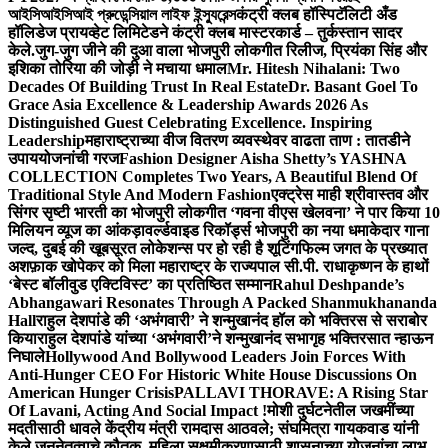
আইসিআইসিআই প্রুডেন্সিয়াল লাইফ ইন্স্যুরেন্স
कंट्री क्लब हॉस्पिटॅलिटी अँड
हॉलिडेज प्रायव्हेट लिमिटेडने कंट्री क्लब मास्टरकार्ड – तुर्कस्तान सादर
केले.
जुग-जुग जीने की दुआ वाला भोजपुरी लोकगीत रिलीज, प्रियंका सिंह और
इशिका तोरिया की जोड़ी ने मचाया धमाल
Mr. Hitesh Nihalani: Two
Decades Of Building Trust In Real Estate
Dr. Basant Goel To
Grace Asia Excellence & Leadership Awards 2026 As
Distinguished Guest Celebrating Excellence. Inspiring
Leadership
महाराष्ट्राच्या वीज वितरण व्यवस्थेवर वाढता ताण : तातडीने
उपाययोजनांची गरज
Fashion Designer Aisha Shetty’s YASHNA
COLLECTION Completes Two Years, A Beautiful Blend Of
Traditional Style And Modern Fashion
एक्ट्रेस माही श्रीवास्तव और
सिंगर सृष्टी भारती का भोजपुरी लोकगीत ‘गवना वीएस खेलवना’ ने पार किया 10
मिलियन व्यूज का आंकड़ा
वर्ल्डवाइड रिकॉर्ड्स भोजपुरी का नया धमाकेदार गाना
जल्द, दुबई की खूबसूरत लोकेशन्स पर हो रही है शूटिंग
फिल्म जगत के प्रख्यात
अशफ़ाक खोपेकर को मिला महाराष्ट्र के राज्यपाल सी.पी. राधाकृष्णन के हाथों
‘बेस्ट बॉलीवुड एक्टिविस्ट’ का प्रतिष्ठित सम्मान
Rahul Deshpande’s
Abhangawari Resonates Through A Packed Shanmukhananda
Hall
राहुल देशपांडे की ‘अभंगवारी’ ने शन्मुखानंद हॉल को भक्तिरस से सराबोर
किया
राहुल देशपांडे यांच्या ‘अभंगवारी’ने शन्मुखानंद सभागृह भक्तिरसात न्हाऊन
निघाले
Hollywood And Bollywood Leaders Join Forces With
Anti-Hunger CEO For Historic White House Discussions On
American Hunger Crisis
PALLAVI THORAVE: A Rising Star
Of Lavani, Acting And Social Impact !
मोशी दुर्घटनेतील जखमींच्या
मदतीसाठी धावले केंद्रीय मंत्री रामदास आठवले; संघमित्रा गायकवाड यांनी
केले जननेतृत्वाचे कौतुक, महिला सक्षमीकरणासाठी शासनाच्या योजनांचा लाभ