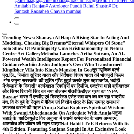
@arshnaagra
@cinemixlabs
@lxkshmusic
@sekhon_harpreet_si
Amitabh Ranjan
# Astrologer Pandit Rahul Shastri
# Dr.
Santosh Raosaheb Chavan mumbai
Trending News:
Shanaya Al Haq: A Rising Star In Acting And
Modeling, Chasing Big Dreams
“Eternal Whispers Of Stone”
Solo Show Of Paintings By Uma Krishnamoorthy In Nehru
Centre Art Gallery
Melooha Launches Artha Sutram, An AI-
Powered Wealth Intelligence Report For Personalized Financial
Guidance
Sachiin Joshi: Jodhpur’s Own Who Transformed
Kingfisher Villa Into King’s Mansion In Goa
सुर म्यूजिक वर्ल्ड
प्रा.लि., निर्माता सुरिंदर यादव और निर्देशक विजय यादव की भोजपुरी फिल्म
‘गंगा जमुना सरस्वती’ की शूटिंग ग्रैंड मुहूर्त करके शुरू महराजगंज, भदोही
में
‘कैलाश के निवासी’ वर्ल्डवाइड रिकॉर्ड्स पर रिलीज, एक्ट्रेस माही श्रीवास्तव
और सिंगर शिवानी सिंह का नया बोलबम गीत
वीकेडीएल ग्रुप का ‘NPA
Bazaar’ भारत में एनपीए एवं डिस्ट्रेस्ड एसेट समाधान का बन रहा राष्ट्रीय
मंच, वि के दुबे के नेतृत्व में बैंकिंग एवं वित्तीय क्षेत्र के लिए समग्र समाधान
उपलब्ध कराने की पहल i
Anuja Sahai Explores Spiritual Wisdom
With Swami Abhedananda On Articulate With Anuja
अनुजा
सहाई के ‘आर्टिक्युलेट विद अनुजा’ में स्वामी अभेदानंद के साथ अध्यात्म,
आत्मबोध और जीवन की गहन यात्रा
Nat Habit LIVE Returns With Its
4th Edition, Featuring Sanjana Sanghi In An Exclusive Look