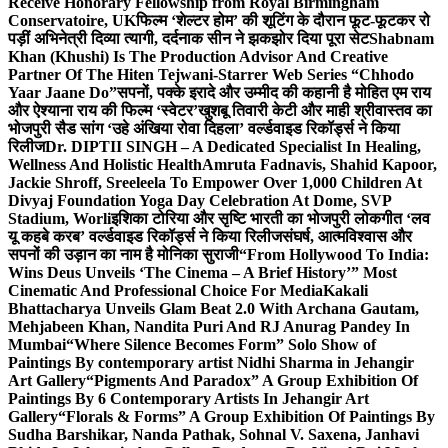
Receive Honorary Fellowship from Royal Birmingham
Conservatoire, UK
फिल्म ‘शेल्टर होम’ की शूटिंग के दौरान फूट-फूटकर रो
पड़ीं अभिनेत्री दिव्या त्यागी, दर्दनाक सीन ने झकझोर दिया पूरा सेट
Shabnam
Khan (Khushi) Is The Production Advisor And Creative
Partner Of The Hiten Tejwani-Starrer Web Series “Chhodo
Yaar Jaane Do”
सपनों, पक्के इरादे और उम्मीद की कहानी है मोहित एम राय
और ऐश्याना राय की फिल्म ‘स्वेटर’
खुशबू तिवारी केटी और माही श्रीवास्तव का
भोजपुरी सैड सांग ‘उहे अंखिया रोवा दिहला’ वर्ल्डवाइड रिकॉर्ड्स ने किया
रिलीज
Dr. DIPTII SINGH – A Dedicated Specialist In Healing,
Wellness And Holistic Health
Amruta Fadnavis, Shahid Kapoor,
Jackie Shroff, Sreeleela To Empower Over 1,000 Children At
Divyaj Foundation Yoga Day Celebration At Dome, SVP
Stadium, Worli
इशिका टोरिया और सृष्टि भारती का भोजपुरी लोकगीत ‘लव
यू कहबे करब’ वर्ल्डवाइड रिकॉर्ड्स ने किया रिलीज
संघर्ष, आत्मविश्वास और
सपनों की उड़ान का नाम है मोनिका सुराजी
“From Hollywood To India:
Wins Deus Unveils ‘The Cinema – A Brief History’” Most
Cinematic And Professional Choice For Media
Kakali
Bhattacharya Unveils Glam Beat 2.0 With Archana Gautam,
Mehjabeen Khan, Nandita Puri And RJ Anurag Pandey In
Mumbai
“Where Silence Becomes Form” Solo Show of
Paintings By contemporary artist Nidhi Sharma in Jehangir
Art Gallery
“Pigments And Paradox” A Group Exhibition Of
Paintings By 6 Contemporary Artists In Jehangir Art
Gallery
“Florals & Forms” A Group Exhibition Of Paintings By
Sudha Barshikar, Nanda Pathak, Sohnal V. Saxena, Janhavi