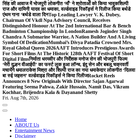
सिंह की आवाज में भोजपुरी लोकगीत ‘माँ’ ने श्रोताओं को किया भावुक
शिल्पी
राज और दामिनी यादव का धमाका, वर्ल्डवाइड रिकॉर्ड्स ने रिलीज किया बर्थडे
एंथम गाना ‘बर्थडे वाला दिन
Top Leading Lawyer V. K. Dubey,
Chairman Of Vkdl Npa Advisory Council, Receives
Distinguished Honour At The 2nd International Bar & Bench
Badminton Championship In London
Ramesh Joginder Singh
Chandra A Submarine Warrior, A Nation Builder And A Living
Symbol Of Dedication
Mumbai’s Divya Patadia Crowned Mrs.
Royal Global Queen 2026
AAFT Introduces Prestigious Awards
For Short Films At The Historic 128th AAFT Festival Of Short
Digital Films
निर्माता धरमवीर और निर्देशक मनोज सेन की भोजपुरी फिल्म
‘मेरी दुल्हन वीआईपी’ का फर्स्ट लुक हुआ लॉन्च, इंदु सेन और बबलू चक्रवर्ती
मचायेंगे धमाल
राकेश मिश्रा और शिल्पी राज का नया धमाकेदार लोकगीत ‘दिलवा
बा रुई जइसन’ वर्ल्डवाइड रिकॉर्ड्स ने किया रिलीज
Rocket Reels
Announces 8 New Originals With Director Sajan Agarwal
Featuring Seema Pahwa, Zakir Hussain, Namit Das, Vikram
Kochhar, Brijendra Kala & Dayanand Shetty
Fri. Aug 7th, 2026
Home
ABOUT Us
Entertainment News
Disclaimer