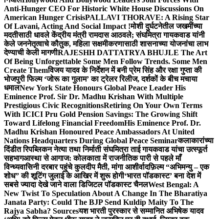
Anti-Hunger CEO For Historic White House Discussions On
American Hunger Crisis
PALLAVI THORAVE: A Rising Star
Of Lavani, Acting And Social Impact !
मोशी दुर्घटनेतील जखमींच्या
मदतीसाठी धावले केंद्रीय मंत्री रामदास आठवले; संघमित्रा गायकवाड यांनी
केले जननेतृत्वाचे कौतुक, महिला सक्षमीकरणासाठी शासनाच्या योजनांचा लाभ
देण्याची केली मागणी
RAJESHH DATTATRYA BHUJLE The Art
Of Being Unforgettable Some Men Follow Trends. Some Men
Create Them
विजय यादव के निर्देशन में बनी प्रेम सिंह और रक्षा गुप्ता की
भोजपुरी फिल्म ‘जोरू का गुलाम’ का ट्रेलर रिलीज, दर्शकों के बीच मचाया
धमाल
New York State Honours Global Peace Leader His
Eminence Prof. Sir Dr. Madhu Krishan With Multiple
Prestigious Civic Recognitions
Retiring On Your Own Terms
With ICICI Pru Gold Pension Savings: The Growing Shift
Toward Lifelong Financial Freedom
His Eminence Prof. Dr.
Madhu Krishan Honoured Peace Ambassadors At United
Nations Headquarters During Global Peace Seminar
कलाकारांच्या
दिंडीत रिपब्लिकन नेत्या तथा निर्माती संघमित्रा ताई गायकवाड यांचा उत्स्फूर्त
सहभाग
आस्था से आगाज: कोलकाता में राजनीतिक पारी से पहले माँ
विन्ध्यवासिनी दरबार पहुंचे कुलदीप मैती, मांगा आशीर्वाद
फ़िल्म “अभिमन्यु – एक
शोध” की शूटिंग जुलाई के आखिर में शुरू होगी
‘भारत पॉडकास्ट’ बना देश में
सबसे ज्यादा देखे जाने वाला डिजिटल पॉडकास्ट चैनल
West Bengal: A
New Twist To Speculation About A Change In The Bharatiya
Janata Party: Could The BJP Send Kuldip Maity To The
Rajya Sabha? Sources
यश भारती पुरस्कार से सम्मानित अभिषेक यादव