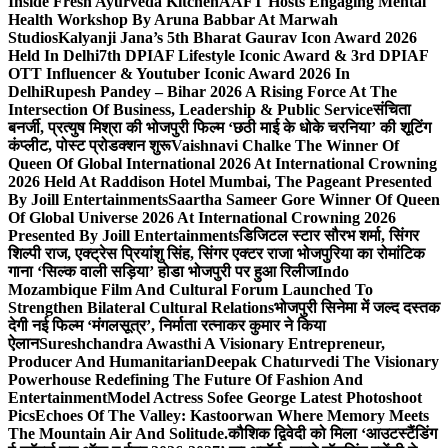
Inside Fresh Ayurveda Kitchen
AAFT Hosts Engaging Mental
Health Workshop By Aruna Babbar At Marwah
Studios
Kalyanji Jana’s 5th Bharat Gaurav Icon Award 2026
Held In Delhi
7th DPIAF Lifestyle Iconic Award & 3rd DPIAF
OTT Influencer & Youtuber Iconic Award 2026 In
Delhi
Rupesh Pandey – Bihar 2026 A Rising Force At The
Intersection Of Business, Leadership & Public Service
संचिता
बनर्जी, प्रत्युष मिश्रा की भोजपुरी फिल्म ‘छठी माई के धोके चरनिया’ की शूटिंग
कंप्लीट, पोस्ट प्रोडक्शन शुरू
Vaishnavi Chalke The Winner Of
Queen Of Global International 2026 At International Crowning
2026 Held At Raddison Hotel Mumbai, The Pageant Presented
By Joill Entertainments
Saartha Sameer Gore Winner Of Queen
Of Global Universe 2026 At International Crowning 2026
Presented By Joill Entertainments
डिजिटल स्टार सौरभ शर्मा, सिंगर
शिल्पी राज, एक्ट्रेस प्रियांशु सिंह, सिंगर एक्टर राजा भोजपुरिया का रोमांटिक
गाना ‘सिल्क वाली सड़िया’ होडा भोजपुरी पर हुआ रिलीज
Indo
Mozambique Film And Cultural Forum Launched To
Strengthen Bilateral Cultural Relations
भोजपुरी सिनेमा में जल्द दस्तक
देगी नई फिल्म ‘मंगलसूत्र’, निर्माता रत्नाकर कुमार ने किया
ऐलान
Sureshchandra Awasthi A Visionary Entrepreneur,
Producer And Humanitarian
Deepak Chaturvedi The Visionary
Powerhouse Redefining The Future Of Fashion And
Entertainment
Model Actress Sofee George Latest Photoshoot
Pics
Echoes Of The Valley: Kastoorwan Where Memory Meets
The Mountain Air And Solitude.
कौशिक द्विवेदी को मिला ‘आउटस्टैंडिंग