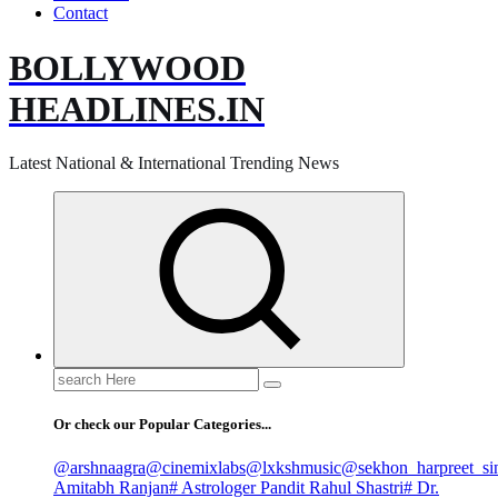
Contact
BOLLYWOOD
HEADLINES.IN
Latest National & International Trending News
Search
for:
Or check our Popular Categories...
@arshnaagra
@cinemixlabs
@lxkshmusic
@sekhon_harpreet_si
Amitabh Ranjan
# Astrologer Pandit Rahul Shastri
# Dr.