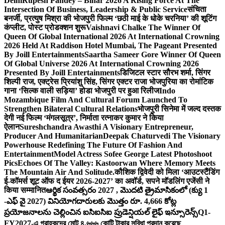
Delhi
Rupesh Pandey – Bihar 2026 A Rising Force At The
Intersection Of Business, Leadership & Public Service
संचिता
बनर्जी, प्रत्युष मिश्रा की भोजपुरी फिल्म ‘छठी माई के धोके चरनिया’ की शूटिंग
कंप्लीट, पोस्ट प्रोडक्शन शुरू
Vaishnavi Chalke The Winner Of
Queen Of Global International 2026 At International Crowning
2026 Held At Raddison Hotel Mumbai, The Pageant Presented
By Joill Entertainments
Saartha Sameer Gore Winner Of Queen
Of Global Universe 2026 At International Crowning 2026
Presented By Joill Entertainments
डिजिटल स्टार सौरभ शर्मा, सिंगर
शिल्पी राज, एक्ट्रेस प्रियांशु सिंह, सिंगर एक्टर राजा भोजपुरिया का रोमांटिक
गाना ‘सिल्क वाली सड़िया’ होडा भोजपुरी पर हुआ रिलीज
Indo
Mozambique Film And Cultural Forum Launched To
Strengthen Bilateral Cultural Relations
भोजपुरी सिनेमा में जल्द दस्तक
देगी नई फिल्म ‘मंगलसूत्र’, निर्माता रत्नाकर कुमार ने किया
ऐलान
Sureshchandra Awasthi A Visionary Entrepreneur,
Producer And Humanitarian
Deepak Chaturvedi The Visionary
Powerhouse Redefining The Future Of Fashion And
Entertainment
Model Actress Sofee George Latest Photoshoot
Pics
Echoes Of The Valley: Kastoorwan Where Memory Meets
The Mountain Air And Solitude.
कौशिक द्विवेदी को मिला ‘आउटस्टैंडिंग
ई-कॉमर्स शूट ऑफ द ईयर 2026-2027’ का अवॉर्ड, सपने मॉडलिंग एजेंसी ने
किया सम्मानित
ఆర్థిక సంవత్సరం 2027 , మొదటి త్రైమాసికంలో (క్యు 1
-ఎఫ్ వై 2027) వినియోగదారులకు మొత్తం రూ. 4,666 కోట్ల
ప్రయోజనాలను చెల్లించిన ఐసిఐసిఐ ప్రుడెన్షియల్ లైఫ్ ఇన్సూరెన్స్
Q1-
FY2027-এ গ্রাহকদের মোট ৪,৬৬৬ কোটি টাকার সুবিধা প্রদান করেছে