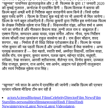
“खुन्नस” पायनियर इंटरप्राइजेज और 2 वी फिल्मस के द्वारा 17 जनवरी 2020
को मुम्बई गुजरात , कर्नाटक में प्रदर्शित हिगी । फ़िल्म वितरक ने बताया की
फ़िल्म बहुत अच्छी बनी है निर्देशक बहुत सराहनीये काम किये है।जिसे दर्शक
बहुत पसंद करेंगे । फ़िल्म के टिकट बुक माई शो पर भी असानी से मिल जायेगा।
फ़िल्म के गाने बहुत लोकप्रिये है।प्रिया कुमारी द्वारा निर्मित इस मनोरंजक फिल्म
के लेखक निर्देशक मुकेश राज सिंह हैं। विक्रमजीत रांझा, अनिल शर्मा व अमय
नारे का संगीत है और गीतकार कैवल्य शाह ,मुन्नी लाल राम व बाबूलाल हैं।
एक्शन प्रिंस, सम्पादन आद्या यादव, पाश्र्व संगीत -सौरभ गौरव, नृत्य निर्देशन
संजय चौधरी तथा छायांकन राहुल सक्सेना का है। राम कुँवर चौहान, शरद
शरगार , सह – निर्माता हैं तो विद्या विवेक प्रोडक्शन हेड हैं। फिल्म के नायक
नरेश कुमार की यह पहली फिल्म है और उनकी नायिका हैं मेघा सक्सेना। अन्य
प्रमुख कलाकार हैं — देवा महतो, स्वाति शर्मा, अमरेंद्र विद्यार्थी, तालिम साहा,
संतोष रॉय, राम कुमार, कुमार सत्यन, पलक खान, महेन्द्र पांडेय, मधुश्री,
राधिका, रेखा सरकार, आरसी श्रीवास्तव, शैलेन्द्र राय, विनोद कुमार, उज्ज्वल
सिंह राजपूत, इमरान, राज आर्यन, यश आर्यन, आइटम गर्ल इंद्राणी तालुकदार
और स्वयं निर्देशक मुकेश राज सिंह।
“खुन्नस” नये साल के आरंभ में प्रदर्शित की जायेगी।जबकि फ़िल्म की प्रचार
प्रसार पब्लिश मीडिया टीम कर रही है
actors
Actress
Bhojpuri Films
Celebrity
Director
Film News
Film
Stars
film-personalities
filmstar
gossip
Hindi Films
Hindi
News
interviews
Latest News
Latest Videos
latest-