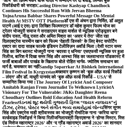
‘अभि’ को फ़िल्म मेकर धीरू यादव ने जन्मदिन पर दी बधाई, लिम्का बुक
रिकॉर्डधारी को सराहा
Casting Director Kashyap Chandhock
Continues His Successful Run With Jeevan Bheema
Yojna
Aruna Babbar Shares Powerful Message On Mental
Health At MSTV OTT Platform
डॉ एस वी अंचन द्वारा निर्मित, डॉ अतुल
पाटणे (आई ए एस) द्वारा लिखित फिल्मस्टार डॉ महेश कुमार फिल्म भोज का
ट्रेलर भोजपुरी समाज ने सराहा
एयर वाइस मार्शल से म्यूज़िक प्रोड्यूसर बने
संदीप रावत, नीलू रावत और अमित मिश्रा का ‘असर ये तेरा’ जीत रहा
दिल
एक्ट्रेस यास्मीन खान को फिल्म ‘देहाती डिस्को’ के लिए बेस्ट सपोर्टिंग
एक्टर का दादा साहब फाल्के इंडियन टेलीविज़न अवॉर्ड मिला।
देसी स्टार समर
सिंह का बिग ब्लास्ट भोजपुरी गाना ‘बदरवा ए धनिया’ एसएफसी म्यूजिक पर हुआ
रिलीज, बारिश में दिखा समर सिंह और आस्था सिंह का जलवा
भारत पॉडकास्ट में
फर्जी बाबाओं और पाखंड के खिलाफ बोले रोहित भार्गव- ज्योतिष समाधान का
मार्ग है, चमत्कार का नहीं
Sandip Soparrkar At Bishkek International
Film Festival In Kyrgyzstan
बख्तवार कृष्णन को ‘बुक ऑफ़ वर्ल्ड रिकॉर्ड
– लंदन’ और डॉ. माधुरी पानमंद को ‘बुक ऑफ़ वर्ल्ड रिकॉर्ड – USA’ से
सम्मानित किया गया।
The Journey Of Lyricist And Composer
Amitabh Ranjan From Journalist To Welknown Lyricist
A
Visionary For The Vulnerable: J&Ks Daughter Reena
Choudhary Outlines Bold Education And Health Reform
Fearless
લંડનમાં શૂટ થયેલી ગુજરાતી ફિલ્મ “લાયક નાલાયક”નું
ટીઝર, ટ્રેલર, પોસ્ટર અને સંગીત ભવ્ય સમારોહમાં લોન્ચ
सिंगर सुगम
सिंह और एक्ट्रेस माही श्रीवास्तव का भोजपुरी रोमांटिक गाना ‘करिया धागा’
वर्ल्डवाइड रिकॉर्ड्स ने किया रिलीज
निलायश्री क्रिएशन्स ने ‘होप्स मिस्टर, मिस
एंड मिसेज महाराष्ट्र 2026’ और ‘द ग्रैंड महाराष्ट्र अवार्ड 2026’ का शानदार