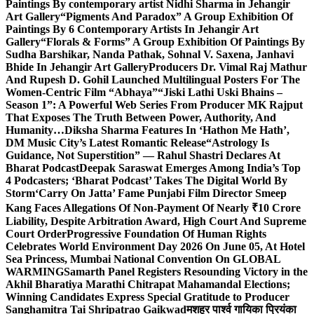
Paintings By contemporary artist Nidhi Sharma in Jehangir
Art Gallery
“Pigments And Paradox” A Group Exhibition Of
Paintings By 6 Contemporary Artists In Jehangir Art
Gallery
“Florals & Forms” A Group Exhibition Of Paintings By
Sudha Barshikar, Nanda Pathak, Sohnal V. Saxena, Janhavi
Bhide In Jehangir Art Gallery
Producers Dr. Vimal Raj Mathur
And Rupesh D. Gohil Launched Multilingual Posters For The
Women-Centric Film “Abhaya”
“Jiski Lathi Uski Bhains –
Season 1”: A Powerful Web Series From Producer MK Rajput
That Exposes The Truth Between Power, Authority, And
Humanity…
Diksha Sharma Features In ‘Hathon Me Hath’,
DM Music City’s Latest Romantic Release
“Astrology Is
Guidance, Not Superstition” — Rahul Shastri Declares At
Bharat Podcast
Deepak Saraswat Emerges Among India’s Top
4 Podcasters; ‘Bharat Podcast’ Takes The Digital World By
Storm
‘Carry On Jatta’ Fame Punjabi Film Director Smeep
Kang Faces Allegations Of Non-Payment Of Nearly ₹10 Crore
Liability, Despite Arbitration Award, High Court And Supreme
Court Order
Progressive Foundation Of Human Rights
Celebrates World Environment Day 2026 On June 05, At Hotel
Sea Princess, Mumbai National Convention On GLOBAL
WARMING
Samarth Panel Registers Resounding Victory in the
Akhil Bharatiya Marathi Chitrapat Mahamandal Elections;
Winning Candidates Express Special Gratitude to Producer
Sanghamitra Tai Shripatrao Gaikwad
मशहूर पार्श्व गायिका प्रियंका