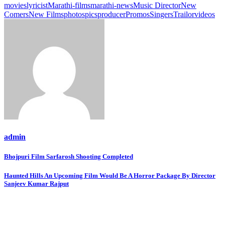
movies
lyricist
Marathi-films
marathi-news
Music Director
New
Comers
New Films
photos
pics
producer
Promos
Singers
Trailor
videos
admin
Post
Bhojpuri Film Sarfarosh Shooting Completed
navigation
Haunted Hills An Upcoming Film Would Be A Horror Package By Director
Sanjeev Kumar Rajput