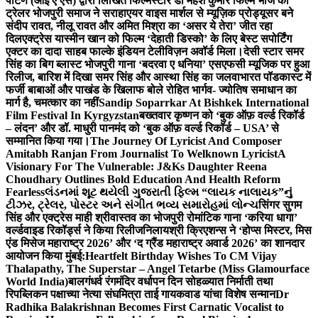
पाटणे (आई ए एस) द्वारा लिखित फिल्मस्टार डॉ महेश कुमार फिल्म भोज का
ट्रेलर भोजपुरी समाज ने सराहा
एयर वाइस मार्शल से म्यूज़िक प्रोड्यूसर बने
संदीप रावत, नीलू रावत और अमित मिश्रा का ‘असर ये तेरा’ जीत रहा
दिल
एक्ट्रेस यास्मीन खान को फिल्म ‘देहाती डिस्को’ के लिए बेस्ट सपोर्टिंग
एक्टर का दादा साहब फाल्के इंडियन टेलीविज़न अवॉर्ड मिला।
देसी स्टार समर
सिंह का बिग ब्लास्ट भोजपुरी गाना ‘बदरवा ए धनिया’ एसएफसी म्यूजिक पर हुआ
रिलीज, बारिश में दिखा समर सिंह और आस्था सिंह का जलवा
भारत पॉडकास्ट में
फर्जी बाबाओं और पाखंड के खिलाफ बोले रोहित भार्गव- ज्योतिष समाधान का
मार्ग है, चमत्कार का नहीं
Sandip Soparrkar At Bishkek International
Film Festival In Kyrgyzstan
बख्तवार कृष्णन को ‘बुक ऑफ़ वर्ल्ड रिकॉर्ड
– लंदन’ और डॉ. माधुरी पानमंद को ‘बुक ऑफ़ वर्ल्ड रिकॉर्ड – USA’ से
सम्मानित किया गया।
The Journey Of Lyricist And Composer
Amitabh Ranjan From Journalist To Welknown Lyricist
A
Visionary For The Vulnerable: J&Ks Daughter Reena
Choudhary Outlines Bold Education And Health Reform
Fearless
લંડનમાં શૂટ થયેલી ગુજરાતી ફિલ્મ “લાયક નાલાયક”નું
ટીઝર, ટ્રેલર, પોસ્ટર અને સંગીત ભવ્ય સમારોહમાં લોન્ચ
सिंगर सुगम
सिंह और एक्ट्रेस माही श्रीवास्तव का भोजपुरी रोमांटिक गाना ‘करिया धागा’
वर्ल्डवाइड रिकॉर्ड्स ने किया रिलीज
निलायश्री क्रिएशन्स ने ‘होप्स मिस्टर, मिस
एंड मिसेज महाराष्ट्र 2026’ और ‘द ग्रैंड महाराष्ट्र अवार्ड 2026’ का शानदार
आयोजन किया मुंबई:
Heartfelt Birthday Wishes To CM Vijay
Thalapathy, The Superstar – Angel Tetarbe (Miss Glamourface
World India)
बालगंधर्व रंगमंदिर वर्धापन दिन सोहळ्यात निर्माती तथा
रिपब्लिकन पक्षाच्या नेत्या संघमित्रा ताई गायकवाड यांचा विशेष सन्मान
Dr
Radhika Balakrishnan Becomes First Carnatic Vocalist to