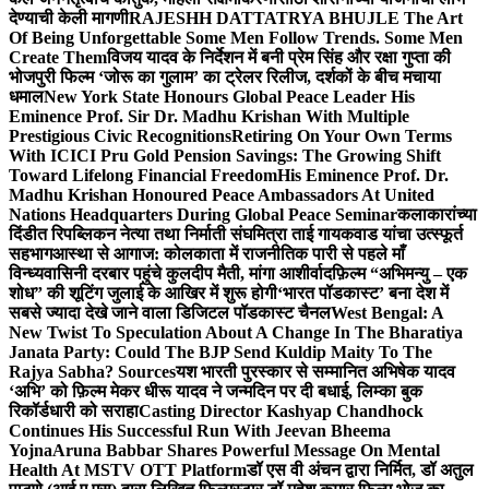
देण्याची केली मागणी
RAJESHH DATTATRYA BHUJLE The Art
Of Being Unforgettable Some Men Follow Trends. Some Men
Create Them
विजय यादव के निर्देशन में बनी प्रेम सिंह और रक्षा गुप्ता की
भोजपुरी फिल्म ‘जोरू का गुलाम’ का ट्रेलर रिलीज, दर्शकों के बीच मचाया
धमाल
New York State Honours Global Peace Leader His
Eminence Prof. Sir Dr. Madhu Krishan With Multiple
Prestigious Civic Recognitions
Retiring On Your Own Terms
With ICICI Pru Gold Pension Savings: The Growing Shift
Toward Lifelong Financial Freedom
His Eminence Prof. Dr.
Madhu Krishan Honoured Peace Ambassadors At United
Nations Headquarters During Global Peace Seminar
कलाकारांच्या
दिंडीत रिपब्लिकन नेत्या तथा निर्माती संघमित्रा ताई गायकवाड यांचा उत्स्फूर्त
सहभाग
आस्था से आगाज: कोलकाता में राजनीतिक पारी से पहले माँ
विन्ध्यवासिनी दरबार पहुंचे कुलदीप मैती, मांगा आशीर्वाद
फ़िल्म “अभिमन्यु – एक
शोध” की शूटिंग जुलाई के आखिर में शुरू होगी
‘भारत पॉडकास्ट’ बना देश में
सबसे ज्यादा देखे जाने वाला डिजिटल पॉडकास्ट चैनल
West Bengal: A
New Twist To Speculation About A Change In The Bharatiya
Janata Party: Could The BJP Send Kuldip Maity To The
Rajya Sabha? Sources
यश भारती पुरस्कार से सम्मानित अभिषेक यादव
‘अभि’ को फ़िल्म मेकर धीरू यादव ने जन्मदिन पर दी बधाई, लिम्का बुक
रिकॉर्डधारी को सराहा
Casting Director Kashyap Chandhock
Continues His Successful Run With Jeevan Bheema
Yojna
Aruna Babbar Shares Powerful Message On Mental
Health At MSTV OTT Platform
डॉ एस वी अंचन द्वारा निर्मित, डॉ अतुल