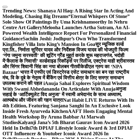
Skip
to
Trending News:
Shanaya Al Haq: A Rising Star In Acting And
content
Modeling, Chasing Big Dreams
“Eternal Whispers Of Stone”
Solo Show Of Paintings By Uma Krishnamoorthy In Nehru
Centre Art Gallery
Melooha Launches Artha Sutram, An AI-
Powered Wealth Intelligence Report For Personalized Financial
Guidance
Sachiin Joshi: Jodhpur’s Own Who Transformed
Kingfisher Villa Into King’s Mansion In Goa
सुर म्यूजिक वर्ल्ड
प्रा.लि., निर्माता सुरिंदर यादव और निर्देशक विजय यादव की भोजपुरी फिल्म
‘गंगा जमुना सरस्वती’ की शूटिंग ग्रैंड मुहूर्त करके शुरू महराजगंज, भदोही
में
‘कैलाश के निवासी’ वर्ल्डवाइड रिकॉर्ड्स पर रिलीज, एक्ट्रेस माही श्रीवास्तव
और सिंगर शिवानी सिंह का नया बोलबम गीत
वीकेडीएल ग्रुप का ‘NPA
Bazaar’ भारत में एनपीए एवं डिस्ट्रेस्ड एसेट समाधान का बन रहा राष्ट्रीय
मंच, वि के दुबे के नेतृत्व में बैंकिंग एवं वित्तीय क्षेत्र के लिए समग्र समाधान
उपलब्ध कराने की पहल i
Anuja Sahai Explores Spiritual Wisdom
With Swami Abhedananda On Articulate With Anuja
अनुजा
सहाई के ‘आर्टिक्युलेट विद अनुजा’ में स्वामी अभेदानंद के साथ अध्यात्म,
आत्मबोध और जीवन की गहन यात्रा
Nat Habit LIVE Returns With Its
4th Edition, Featuring Sanjana Sanghi In An Exclusive Look
Inside Fresh Ayurveda Kitchen
AAFT Hosts Engaging Mental
Health Workshop By Aruna Babbar At Marwah
Studios
Kalyanji Jana’s 5th Bharat Gaurav Icon Award 2026
Held In Delhi
7th DPIAF Lifestyle Iconic Award & 3rd DPIAF
OTT Influencer & Youtuber Iconic Award 2026 In