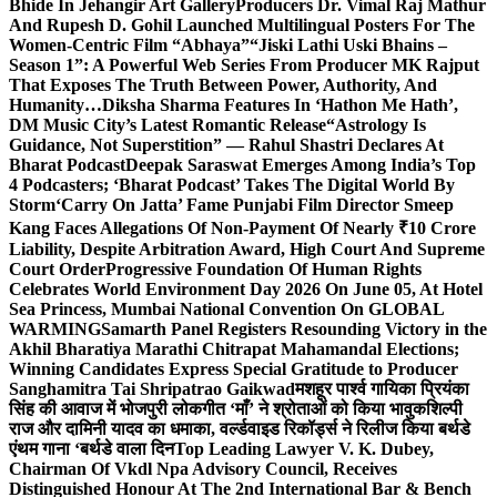
Bhide In Jehangir Art Gallery
Producers Dr. Vimal Raj Mathur
And Rupesh D. Gohil Launched Multilingual Posters For The
Women-Centric Film “Abhaya”
“Jiski Lathi Uski Bhains –
Season 1”: A Powerful Web Series From Producer MK Rajput
That Exposes The Truth Between Power, Authority, And
Humanity…
Diksha Sharma Features In ‘Hathon Me Hath’,
DM Music City’s Latest Romantic Release
“Astrology Is
Guidance, Not Superstition” — Rahul Shastri Declares At
Bharat Podcast
Deepak Saraswat Emerges Among India’s Top
4 Podcasters; ‘Bharat Podcast’ Takes The Digital World By
Storm
‘Carry On Jatta’ Fame Punjabi Film Director Smeep
Kang Faces Allegations Of Non-Payment Of Nearly ₹10 Crore
Liability, Despite Arbitration Award, High Court And Supreme
Court Order
Progressive Foundation Of Human Rights
Celebrates World Environment Day 2026 On June 05, At Hotel
Sea Princess, Mumbai National Convention On GLOBAL
WARMING
Samarth Panel Registers Resounding Victory in the
Akhil Bharatiya Marathi Chitrapat Mahamandal Elections;
Winning Candidates Express Special Gratitude to Producer
Sanghamitra Tai Shripatrao Gaikwad
मशहूर पार्श्व गायिका प्रियंका
सिंह की आवाज में भोजपुरी लोकगीत ‘माँ’ ने श्रोताओं को किया भावुक
शिल्पी
राज और दामिनी यादव का धमाका, वर्ल्डवाइड रिकॉर्ड्स ने रिलीज किया बर्थडे
एंथम गाना ‘बर्थडे वाला दिन
Top Leading Lawyer V. K. Dubey,
Chairman Of Vkdl Npa Advisory Council, Receives
Distinguished Honour At The 2nd International Bar & Bench