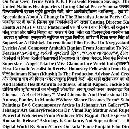
On Your Own Terms With ICICI Pru Gold Pension Savings: The
United Nations Headquarters During Global Peace Seminar
कलाका
विन्ध्यवासिनी दरबार पहुंचे कुलदीप मैती, मांगा आशीर्वाद
फ़िल्म “अभिमन्यु – एक शो
Speculation About A Change In The Bharatiya Janata Party: C
जन्मदिन पर दी बधाई, लिम्का बुक रिकॉर्डधारी को सराहा
Casting Director K
Health At MSTV OTT Platform
डॉ एस वी अंचन द्वारा निर्मित, डॉ अतुल
नीलू रावत और अमित मिश्रा का ‘असर ये तेरा’ जीत रहा दिल
एक्ट्रेस यास्मीन ख
‘बदरवा ए धनिया’ एसएफसी म्यूजिक पर हुआ रिलीज, बारिश में दिखा समर सिंह
Soparrkar At Bishkek International Film Festival In Kyrgyzstan
Lyricist And Composer Amitabh Ranjan From Journalist To Wel
Fearless
લંડનમાં શૂટ થયેલી ગુજરાતી ફિલ્મ “લાયક નાલાયક”નું ટીઝર,
रिकॉर्ड्स ने किया रिलीज
निलायश्री क्रिएशन्स ने ‘होप्स मिस्टर, मिस एंड मिसेज 
Superstar – Angel Tetarbe (Miss Glamourface World India)
बालगंध
First Carnatic Vocalist to Receive Honorary Fellowship from R
सेट
Shabnam Khan (Khushi) Is The Production Advisor And Crea
और ऐश्याना राय की फिल्म ‘स्वेटर’
खुशबू तिवारी केटी और माही श्रीवास्तव का भो
And Holistic Health
Amruta Fadnavis, Shahid Kapoor, Jackie Shr
टोरिया और सृष्टि भारती का भोजपुरी लोकगीत ‘लव यू कहबे करब’ वर्ल्डवाइड रिक
Cinema – A Brief History’” Most Cinematic And Professional C
Anurag Pandey In Mumbai
“Where Silence Becomes Form” Solo 
Paintings By 6 Contemporary Artists In Jehangir Art Gallery
“Fl
Jehangir Art Gallery
Producers Dr. Vimal Raj Mathur And Rupe
Powerful Web Series From Producer MK Rajput That Exposes 
Romantic Release
“Astrology Is Guidance, Not Superstition” — R
Digital World By Storm
‘Carry On Jatta’ Fame Punjabi Film Dir