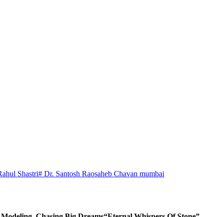
Rahul Shastri
# Dr. Santosh Raosaheb Chavan mumbai
d Modeling, Chasing Big Dreams
“Eternal Whispers Of Stone”