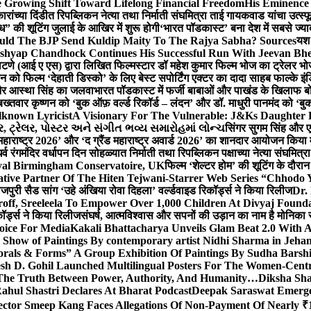
 Growing Shift Toward Lifelong Financial Freedom
His Eminence
रांच्या दिंडीत रिपब्लिकन नेत्या तथा निर्माती संघमित्रा ताई गायकवाड यांचा उत्स्फ
ध” की शूटिंग जुलाई के आखिर में शुरू होगी
‘भारत पॉडकास्ट’ बना देश में सबसे ज्
ould The BJP Send Kuldip Maity To The Rajya Sabha? Sources
यश 
ashyap Chandhock Continues His Successful Run With Jeevan Bh
 पाटणे (आई ए एस) द्वारा लिखित फिल्मस्टार डॉ महेश कुमार फिल्म भोज का ट्रेलर भ
ान को फिल्म ‘देहाती डिस्को’ के लिए बेस्ट सपोर्टिंग एक्टर का दादा साहब फाल्के 
 और आस्था सिंह का जलवा
भारत पॉडकास्ट में फर्जी बाबाओं और पाखंड के खिलाफ बोले
बख्तवार कृष्णन को ‘बुक ऑफ़ वर्ल्ड रिकॉर्ड – लंदन’ और डॉ. माधुरी पानमंद को ‘ब
known Lyricist
A Visionary For The Vulnerable: J&Ks Daughter
 ટ્રેલર, પોસ્ટર અને સંગીત ભવ્ય સમારોહમાં લોન્ચ
सिंगर सुगम सिंह और एक
महाराष्ट्र 2026’ और ‘द ग्रैंड महाराष्ट्र अवार्ड 2026’ का शानदार आयोजन किया म
र्व रंगमंदिर वर्धापन दिन सोहळ्यात निर्माती तथा रिपब्लिकन पक्षाच्या नेत्या संघमित
oyal Birmingham Conservatoire, UK
फिल्म ‘शेल्टर होम’ की शूटिंग के दौरान
tive Partner Of The Hiten Tejwani-Starrer Web Series “Chhodo 
जपुरी सैड सांग ‘उहे अंखिया रोवा दिहला’ वर्ल्डवाइड रिकॉर्ड्स ने किया रिलीज
Dr.
off, Sreeleela To Empower Over 1,000 Children At Divyaj Found
ॉर्ड्स ने किया रिलीज
संघर्ष, आत्मविश्वास और सपनों की उड़ान का नाम है मोनिका 
hoice For Media
Kakali Bhattacharya Unveils Glam Beat 2.0 With
Show of Paintings By contemporary artist Nidhi Sharma in Jehan
orals & Forms” A Group Exhibition Of Paintings By Sudha Barshi
sh D. Gohil Launched Multilingual Posters For The Women-Cent
The Truth Between Power, Authority, And Humanity…
Diksha Sha
ahul Shastri Declares At Bharat Podcast
Deepak Saraswat Emerges
ector Smeep Kang Faces Allegations Of Non-Payment Of Nearly ₹1