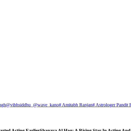
ngh
@vibhsiddhu_
@wave_kano
# Amitabh Ranjan
# Astrologer Pandit 
arted Acting Earlier
Shanaya Al Haq: A Rising Star In Acting An