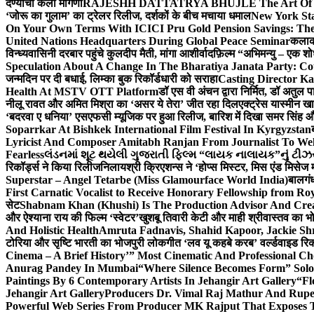
देण्याची केली मागणी
RAJESHH DATTATRYA BHUJLE The Art Of Bein
‘जोरू का गुलाम’ का ट्रेलर रिलीज, दर्शकों के बीच मचाया धमाल
New York Sta
On Your Own Terms With ICICI Pru Gold Pension Savings: The
United Nations Headquarters During Global Peace Seminar
कलाका
विन्ध्यवासिनी दरबार पहुंचे कुलदीप मैती, मांगा आशीर्वाद
फ़िल्म “अभिमन्यु – एक शो
Speculation About A Change In The Bharatiya Janata Party: C
जन्मदिन पर दी बधाई, लिम्का बुक रिकॉर्डधारी को सराहा
Casting Director K
Health At MSTV OTT Platform
डॉ एस वी अंचन द्वारा निर्मित, डॉ अतुल
नीलू रावत और अमित मिश्रा का ‘असर ये तेरा’ जीत रहा दिल
एक्ट्रेस यास्मीन ख
‘बदरवा ए धनिया’ एसएफसी म्यूजिक पर हुआ रिलीज, बारिश में दिखा समर सिंह
Soparrkar At Bishkek International Film Festival In Kyrgyzstan
Lyricist And Composer Amitabh Ranjan From Journalist To Wel
Fearless
લંડનમાં શૂટ થયેલી ગુજરાતી ફિલ્મ “લાયક નાલાયક”નું ટીઝર,
रिकॉर्ड्स ने किया रिलीज
निलायश्री क्रिएशन्स ने ‘होप्स मिस्टर, मिस एंड मिसेज 
Superstar – Angel Tetarbe (Miss Glamourface World India)
बालगंध
First Carnatic Vocalist to Receive Honorary Fellowship from R
सेट
Shabnam Khan (Khushi) Is The Production Advisor And Crea
और ऐश्याना राय की फिल्म ‘स्वेटर’
खुशबू तिवारी केटी और माही श्रीवास्तव का भो
And Holistic Health
Amruta Fadnavis, Shahid Kapoor, Jackie Shr
टोरिया और सृष्टि भारती का भोजपुरी लोकगीत ‘लव यू कहबे करब’ वर्ल्डवाइड रिक
Cinema – A Brief History’” Most Cinematic And Professional C
Anurag Pandey In Mumbai
“Where Silence Becomes Form” Solo 
Paintings By 6 Contemporary Artists In Jehangir Art Gallery
“Fl
Jehangir Art Gallery
Producers Dr. Vimal Raj Mathur And Rupe
Powerful Web Series From Producer MK Rajput That Exposes 