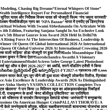
d Modeling, Chasing Big Dreams
“Eternal Whispers Of Stone”
lth Intelligence Report For Personalized Financial
्माता सुरिंदर यादव और निर्देशक विजय यादव की भोजपुरी फिल्म ‘गंगा जमुना सरस्वती’
 बोलबम गीत
वीकेडीएल ग्रुप का ‘NPA Bazaar’ भारत में एनपीए एवं डिस्ट्रेस्ड
Spiritual Wisdom With Swami Abhedananda On Articulate With
s 4th Edition, Featuring Sanjana Sanghi In An Exclusive Look
na’s 5th Bharat Gaurav Icon Award 2026 Held In Delhi
7th
A Rising Force At The Intersection Of Business, Leadership &
inner Of Queen Of Global International 2026 At International
Queen Of Global Universe 2026 At International Crowning 2026
‘सिल्क वाली सड़िया’ होडा भोजपुरी पर हुआ रिलीज
Indo Mozambique Film
रत्नाकर कुमार ने किया ऐलान
Sureshchandra Awasthi A Visionary
d Entertainment
Model Actress Sofee George Latest Photoshoot
ॉमर्स शूट ऑफ द ईयर 2026-2027’ का अवॉर्ड, सपने मॉडलिंग एजेंसी ने किया
ఐసిఐ ప్రుడెన్షియల్ లైఫ్ ఇన్సూరెన్స్
Q1-FY2027-এ গ্রাহকদের মোট ৪,৬৬৬
कस्तान सादर केले.
जुग-जुग जीने की दुआ वाला भोजपुरी लोकगीत रिलीज, प्रियंका
ce Asia Excellence & Leadership Awards 2026 As Distinguished
gner Aisha Shetty’s YASHNA COLLECTION Completes Two
 वीएस खेलवना’ ने पार किया 10 मिलियन व्यूज का आंकड़ा
वर्ल्डवाइड रिकॉर्ड्स
. राधाकृष्णन के हाथों ‘बेस्ट बॉलीवुड एक्टिविस्ट’ का प्रतिष्ठित
हॉल को भक्तिरस से सराबोर किया
राहुल देशपांडे यांच्या ‘अभंगवारी’ने शन्मुखानंद
ussions On American Hunger Crisis
PALLAVI THORAVE: A
ांनी केले जननेतृत्वाचे कौतुक, महिला सक्षमीकरणासाठी शासनाच्या योजनांचा लाभ