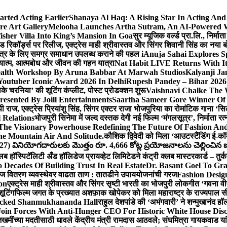
arted Acting Earlier
Shanaya Al Haq: A Rising Star In Acting An
e Art Gallery
Melooha Launches Artha Sutram, An AI-Powered Wea
sher Villa Into King’s Mansion In Goa
सुर म्यूजिक वर्ल्ड प्रा.लि., निर
इड रिकॉर्ड्स पर रिलीज, एक्ट्रेस माही श्रीवास्तव और सिंगर शिवानी सिंह का नया
ीय क्षेत्र के लिए समग्र समाधान उपलब्ध कराने की पहल i
Anuja Sahai Explores 
अध्यात्म, आत्मबोध और जीवन की गहन यात्रा
Nat Habit LIVE Returns With It
alth Workshop By Aruna Babbar At Marwah Studios
Kalyanji Ja
outuber Iconic Award 2026 In Delhi
Rupesh Pandey – Bihar 2026 
धोके चरनिया’ की शूटिंग कंप्लीट, पोस्ट प्रोडक्शन शुरू
Vaishnavi Chalke The W
esented By Joill Entertainments
Saartha Sameer Gore Winner Of 
पी राज, एक्ट्रेस प्रियांशु सिंह, सिंगर एक्टर राजा भोजपुरिया का रोमांटिक गाना 
 Relations
भोजपुरी सिनेमा में जल्द दस्तक देगी नई फिल्म ‘मंगलसूत्र’, निर्माता 
The Visionary Powerhouse Redefining The Future Of Fashion An
e Mountain Air And Solitude.
कौशिक द्विवेदी को मिला ‘आउटस्टैंडिंग ई-क
027) వినియోగదారులకు మొత్తం రూ. 4,666 కోట్ల ప్రయోజనాలను చెల్లించిన ఐసి
्लब हॉस्पिटॅलिटी अँड हॉलिडेज प्रायव्हेट लिमिटेडने कंट्री क्लब मास्टरकार्ड – तुर्
 Decades Of Building Trust In Real Estate
Dr. Basant Goel To Gra
 वीज वितरण व्यवस्थेवर वाढता ताण : तातडीने उपाययोजनांची गरज
Fashion Desi
on
एक्ट्रेस माही श्रीवास्तव और सिंगर सृष्टी भारती का भोजपुरी लोकगीत ‘गवना
ूटिंग
फिल्म जगत के प्रख्यात अशफ़ाक खोपेकर को मिला महाराष्ट्र के राज्यपाल सी.पी
acked Shanmukhananda Hall
राहुल देशपांडे की ‘अभंगवारी’ ने शन्मुखानंद 
oin Forces With Anti-Hunger CEO For Historic White House Disc
 जखमींच्या मदतीसाठी धावले केंद्रीय मंत्री रामदास आठवले; संघमित्रा गायकवाड य