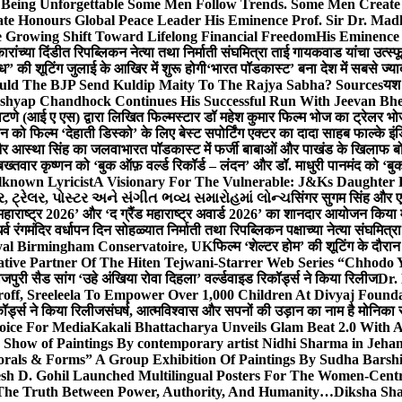
g Unforgettable Some Men Follow Trends. Some Men Creat
te Honours Global Peace Leader His Eminence Prof. Sir Dr. Madh
 Growing Shift Toward Lifelong Financial Freedom
His Eminence
रांच्या दिंडीत रिपब्लिकन नेत्या तथा निर्माती संघमित्रा ताई गायकवाड यांचा उत्स्फ
ध” की शूटिंग जुलाई के आखिर में शुरू होगी
‘भारत पॉडकास्ट’ बना देश में सबसे ज्
ould The BJP Send Kuldip Maity To The Rajya Sabha? Sources
यश 
ashyap Chandhock Continues His Successful Run With Jeevan Bh
 पाटणे (आई ए एस) द्वारा लिखित फिल्मस्टार डॉ महेश कुमार फिल्म भोज का ट्रेलर भ
ान को फिल्म ‘देहाती डिस्को’ के लिए बेस्ट सपोर्टिंग एक्टर का दादा साहब फाल्के 
 और आस्था सिंह का जलवा
भारत पॉडकास्ट में फर्जी बाबाओं और पाखंड के खिलाफ बोले
बख्तवार कृष्णन को ‘बुक ऑफ़ वर्ल्ड रिकॉर्ड – लंदन’ और डॉ. माधुरी पानमंद को ‘ब
known Lyricist
A Visionary For The Vulnerable: J&Ks Daughter
 ટ્રેલર, પોસ્ટર અને સંગીત ભવ્ય સમારોહમાં લોન્ચ
सिंगर सुगम सिंह और एक
महाराष्ट्र 2026’ और ‘द ग्रैंड महाराष्ट्र अवार्ड 2026’ का शानदार आयोजन किया म
र्व रंगमंदिर वर्धापन दिन सोहळ्यात निर्माती तथा रिपब्लिकन पक्षाच्या नेत्या संघमित
oyal Birmingham Conservatoire, UK
फिल्म ‘शेल्टर होम’ की शूटिंग के दौरान
tive Partner Of The Hiten Tejwani-Starrer Web Series “Chhodo 
जपुरी सैड सांग ‘उहे अंखिया रोवा दिहला’ वर्ल्डवाइड रिकॉर्ड्स ने किया रिलीज
Dr.
off, Sreeleela To Empower Over 1,000 Children At Divyaj Found
ॉर्ड्स ने किया रिलीज
संघर्ष, आत्मविश्वास और सपनों की उड़ान का नाम है मोनिका 
hoice For Media
Kakali Bhattacharya Unveils Glam Beat 2.0 With
Show of Paintings By contemporary artist Nidhi Sharma in Jehan
orals & Forms” A Group Exhibition Of Paintings By Sudha Barshi
sh D. Gohil Launched Multilingual Posters For The Women-Cent
The Truth Between Power, Authority, And Humanity…
Diksha Sha