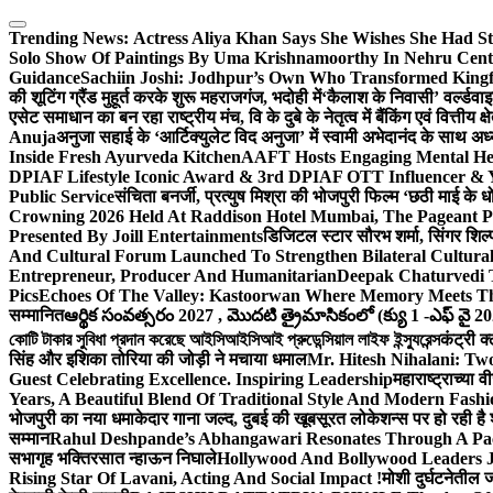
Skip
to
Trending News:
Actress Aliya Khan Says She Wishes She Had St
content
Solo Show Of Paintings By Uma Krishnamoorthy In Nehru Centr
Guidance
Sachiin Joshi: Jodhpur’s Own Who Transformed Kingfi
की शूटिंग ग्रैंड मुहूर्त करके शुरू महराजगंज, भदोही में
‘कैलाश के निवासी’ वर्ल्डवा
एसेट समाधान का बन रहा राष्ट्रीय मंच, वि के दुबे के नेतृत्व में बैंकिंग एवं वित्त
Anuja
अनुजा सहाई के ‘आर्टिक्युलेट विद अनुजा’ में स्वामी अभेदानंद के साथ 
Inside Fresh Ayurveda Kitchen
AAFT Hosts Engaging Mental He
DPIAF Lifestyle Iconic Award & 3rd DPIAF OTT Influencer & Y
Public Service
संचिता बनर्जी, प्रत्युष मिश्रा की भोजपुरी फिल्म ‘छठी माई के 
Crowning 2026 Held At Raddison Hotel Mumbai, The Pageant Pr
Presented By Joill Entertainments
डिजिटल स्टार सौरभ शर्मा, सिंगर शिल्
And Cultural Forum Launched To Strengthen Bilateral Cultural
Entrepreneur, Producer And Humanitarian
Deepak Chaturvedi 
Pics
Echoes Of The Valley: Kastoorwan Where Memory Meets Th
सम्मानित
ఆర్థిక సంవత్సరం 2027 , మొదటి త్రైమాసికంలో (క్యు 1 -ఎఫ్ వై 2
কোটি টাকার সুবিধা প্রদান করেছে আইসিআইসিআই প্রুডেন্সিয়াল লাইফ ইন্স্যুরেন্স
कंट्री क
सिंह और इशिका तोरिया की जोड़ी ने मचाया धमाल
Mr. Hitesh Nihalani: Two
Guest Celebrating Excellence. Inspiring Leadership
महाराष्ट्राच्या
Years, A Beautiful Blend Of Traditional Style And Modern Fashi
भोजपुरी का नया धमाकेदार गाना जल्द, दुबई की खूबसूरत लोकेशन्स पर हो रही है श
सम्मान
Rahul Deshpande’s Abhangawari Resonates Through A P
सभागृह भक्तिरसात न्हाऊन निघाले
Hollywood And Bollywood Leaders J
Rising Star Of Lavani, Acting And Social Impact !
मोशी दुर्घटनेतील