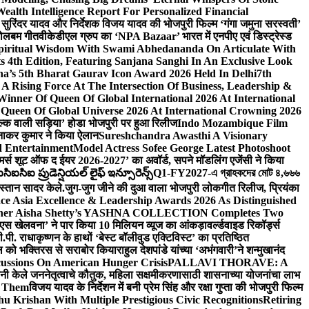
lth Intelligence Report For Personalized Financial
्माता सुरिंदर यादव और निर्देशक विजय यादव की भोजपुरी फिल्म ‘गंगा जमुना सरस्वती’
 बोलबम गीत
वीकेडीएल ग्रुप का ‘NPA Bazaar’ भारत में एनपीए एवं डिस्ट्रेस्ड
Spiritual Wisdom With Swami Abhedananda On Articulate With
s 4th Edition, Featuring Sanjana Sanghi In An Exclusive Look
na’s 5th Bharat Gaurav Icon Award 2026 Held In Delhi
7th
A Rising Force At The Intersection Of Business, Leadership &
inner Of Queen Of Global International 2026 At International
Queen Of Global Universe 2026 At International Crowning 2026
‘सिल्क वाली सड़िया’ होडा भोजपुरी पर हुआ रिलीज
Indo Mozambique Film
रत्नाकर कुमार ने किया ऐलान
Sureshchandra Awasthi A Visionary
d Entertainment
Model Actress Sofee George Latest Photoshoot
ॉमर्स शूट ऑफ द ईयर 2026-2027’ का अवॉर्ड, सपने मॉडलिंग एजेंसी ने किया
ఐసిఐ ప్రుడెన్షియల్ లైఫ్ ఇన్సూరెన్స్
Q1-FY2027-এ গ্রাহকদের মোট ৪,৬৬৬
कस्तान सादर केले.
जुग-जुग जीने की दुआ वाला भोजपुरी लोकगीत रिलीज, प्रियंका
ce Asia Excellence & Leadership Awards 2026 As Distinguished
gner Aisha Shetty’s YASHNA COLLECTION Completes Two
 वीएस खेलवना’ ने पार किया 10 मिलियन व्यूज का आंकड़ा
वर्ल्डवाइड रिकॉर्ड्स
. राधाकृष्णन के हाथों ‘बेस्ट बॉलीवुड एक्टिविस्ट’ का प्रतिष्ठित
हॉल को भक्तिरस से सराबोर किया
राहुल देशपांडे यांच्या ‘अभंगवारी’ने शन्मुखानंद
ussions On American Hunger Crisis
PALLAVI THORAVE: A
ांनी केले जननेतृत्वाचे कौतुक, महिला सक्षमीकरणासाठी शासनाच्या योजनांचा लाभ
e Them
विजय यादव के निर्देशन में बनी प्रेम सिंह और रक्षा गुप्ता की भोजपुरी फिल्म
u Krishan With Multiple Prestigious Civic Recognitions
Retiring