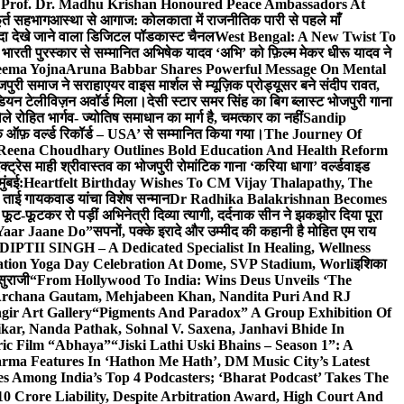
 Prof. Dr. Madhu Krishan Honoured Peace Ambassadors At
ूर्त सहभाग
आस्था से आगाज: कोलकाता में राजनीतिक पारी से पहले माँ
यादा देखे जाने वाला डिजिटल पॉडकास्ट चैनल
West Bengal: A New Twist To
भारती पुरस्कार से सम्मानित अभिषेक यादव ‘अभि’ को फ़िल्म मेकर धीरू यादव ने
eema Yojna
Aruna Babbar Shares Powerful Message On Mental
ोजपुरी समाज ने सराहा
एयर वाइस मार्शल से म्यूज़िक प्रोड्यूसर बने संदीप रावत,
इंडियन टेलीविज़न अवॉर्ड मिला।
देसी स्टार समर सिंह का बिग ब्लास्ट भोजपुरी गाना
 रोहित भार्गव- ज्योतिष समाधान का मार्ग है, चमत्कार का नहीं
Sandip
ुक ऑफ़ वर्ल्ड रिकॉर्ड – USA’ से सम्मानित किया गया।
The Journey Of
 Reena Choudhary Outlines Bold Education And Health Reform
्ट्रेस माही श्रीवास्तव का भोजपुरी रोमांटिक गाना ‘करिया धागा’ वर्ल्डवाइड
ुंबई:
Heartfelt Birthday Wishes To CM Vijay Thalapathy, The
्रा ताई गायकवाड यांचा विशेष सन्मान
Dr Radhika Balakrishnan Becomes
 फूट-फूटकर रो पड़ीं अभिनेत्री दिव्या त्यागी, दर्दनाक सीन ने झकझोर दिया पूरा
Yaar Jaane Do”
सपनों, पक्के इरादे और उम्मीद की कहानी है मोहित एम राय
 DIPTII SINGH – A Dedicated Specialist In Healing, Wellness
ation Yoga Day Celebration At Dome, SVP Stadium, Worli
इशिका
सुराजी
“From Hollywood To India: Wins Deus Unveils ‘The
 Archana Gautam, Mehjabeen Khan, Nandita Puri And RJ
gir Art Gallery
“Pigments And Paradox” A Group Exhibition Of
kar, Nanda Pathak, Sohnal V. Saxena, Janhavi Bhide In
ric Film “Abhaya”
“Jiski Lathi Uski Bhains – Season 1”: A
rma Features In ‘Hathon Me Hath’, DM Music City’s Latest
 Among India’s Top 4 Podcasters; ‘Bharat Podcast’ Takes The
0 Crore Liability, Despite Arbitration Award, High Court And