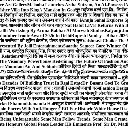
e Art Gallery
Melooha Launches Artha Sutram, An AI-Powered Wea
sher Villa Into King’s Mansion In Goa
सुर म्यूजिक वर्ल्ड प्रा.लि., निर
इड रिकॉर्ड्स पर रिलीज, एक्ट्रेस माही श्रीवास्तव और सिंगर शिवानी सिंह का नया
ीय क्षेत्र के लिए समग्र समाधान उपलब्ध कराने की पहल i
Anuja Sahai Explores 
अध्यात्म, आत्मबोध और जीवन की गहन यात्रा
Nat Habit LIVE Returns With It
alth Workshop By Aruna Babbar At Marwah Studios
Kalyanji Ja
outuber Iconic Award 2026 In Delhi
Rupesh Pandey – Bihar 2026 
धोके चरनिया’ की शूटिंग कंप्लीट, पोस्ट प्रोडक्शन शुरू
Vaishnavi Chalke The W
esented By Joill Entertainments
Saartha Sameer Gore Winner Of 
पी राज, एक्ट्रेस प्रियांशु सिंह, सिंगर एक्टर राजा भोजपुरिया का रोमांटिक गाना 
 Relations
भोजपुरी सिनेमा में जल्द दस्तक देगी नई फिल्म ‘मंगलसूत्र’, निर्माता 
The Visionary Powerhouse Redefining The Future Of Fashion An
e Mountain Air And Solitude.
कौशिक द्विवेदी को मिला ‘आउटस्टैंडिंग ई-क
027) వినియోగదారులకు మొత్తం రూ. 4,666 కోట్ల ప్రయోజనాలను చెల్లించిన ఐసి
्लब हॉस्पिटॅलिटी अँड हॉलिडेज प्रायव्हेट लिमिटेडने कंट्री क्लब मास्टरकार्ड – तुर्
 Decades Of Building Trust In Real Estate
Dr. Basant Goel To Gra
 वीज वितरण व्यवस्थेवर वाढता ताण : तातडीने उपाययोजनांची गरज
Fashion Desi
on
एक्ट्रेस माही श्रीवास्तव और सिंगर सृष्टी भारती का भोजपुरी लोकगीत ‘गवना
ूटिंग
फिल्म जगत के प्रख्यात अशफ़ाक खोपेकर को मिला महाराष्ट्र के राज्यपाल सी.पी
acked Shanmukhananda Hall
राहुल देशपांडे की ‘अभंगवारी’ ने शन्मुखानंद 
oin Forces With Anti-Hunger CEO For Historic White House Disc
 जखमींच्या मदतीसाठी धावले केंद्रीय मंत्री रामदास आठवले; संघमित्रा गायकवाड य
g Unforgettable Some Men Follow Trends. Some Men Creat
te Honours Global Peace Leader His Eminence Prof. Sir Dr. Madh