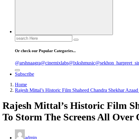
Search
for:
Or check our Popular Categories...
@arshnaagra
@cinemixlabs
@lxkshmusic
@sekhon_harpreet_si
Subscribe
Home
Rajesh Mittal’s Historic Film Shaheed Chandra Shekhar Azaa
Rajesh Mittal’s Historic Film
To Storm The Screens All Over
admin