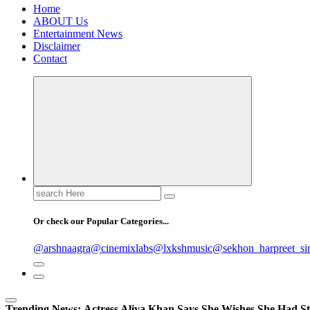
Home
ABOUT Us
Entertainment News
Disclaimer
Contact
Search
for:
Or check our Popular Categories...
@arshnaagra
@cinemixlabs
@lxkshmusic
@sekhon_harpreet_si
Trending News:
Actress Aliya Khan Says She Wishes She Had St