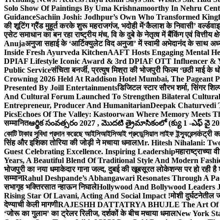
Solo Show Of Paintings By Uma Krishnamoorthy In Nehru Centr
Guidance
Sachiin Joshi: Jodhpur’s Own Who Transformed Kingfi
की शूटिंग ग्रैंड मुहूर्त करके शुरू महराजगंज, भदोही में
‘कैलाश के निवासी’ वर्ल्डवा
एसेट समाधान का बन रहा राष्ट्रीय मंच, वि के दुबे के नेतृत्व में बैंकिंग एवं वित्त
Anuja
अनुजा सहाई के ‘आर्टिक्युलेट विद अनुजा’ में स्वामी अभेदानंद के साथ 
Inside Fresh Ayurveda Kitchen
AAFT Hosts Engaging Mental He
DPIAF Lifestyle Iconic Award & 3rd DPIAF OTT Influencer & Y
Public Service
संचिता बनर्जी, प्रत्युष मिश्रा की भोजपुरी फिल्म ‘छठी माई के 
Crowning 2026 Held At Raddison Hotel Mumbai, The Pageant Pr
Presented By Joill Entertainments
डिजिटल स्टार सौरभ शर्मा, सिंगर शिल्
And Cultural Forum Launched To Strengthen Bilateral Cultural
Entrepreneur, Producer And Humanitarian
Deepak Chaturvedi 
Pics
Echoes Of The Valley: Kastoorwan Where Memory Meets Th
सम्मानित
ఆర్థిక సంవత్సరం 2027 , మొదటి త్రైమాసికంలో (క్యు 1 -ఎఫ్ వై 2
কোটি টাকার সুবিধা প্রদান করেছে আইসিআইসিআই প্রুডেন্সিয়াল লাইফ ইন্স্যুরেন্স
कंट्री क
सिंह और इशिका तोरिया की जोड़ी ने मचाया धमाल
Mr. Hitesh Nihalani: Two
Guest Celebrating Excellence. Inspiring Leadership
महाराष्ट्राच्या
Years, A Beautiful Blend Of Traditional Style And Modern Fashi
भोजपुरी का नया धमाकेदार गाना जल्द, दुबई की खूबसूरत लोकेशन्स पर हो रही है श
सम्मान
Rahul Deshpande’s Abhangawari Resonates Through A P
सभागृह भक्तिरसात न्हाऊन निघाले
Hollywood And Bollywood Leaders J
Rising Star Of Lavani, Acting And Social Impact !
मोशी दुर्घटनेतील
देण्याची केली मागणी
RAJESHH DATTATRYA BHUJLE The Art Of Bein
‘जोरू का गुलाम’ का ट्रेलर रिलीज, दर्शकों के बीच मचाया धमाल
New York Sta