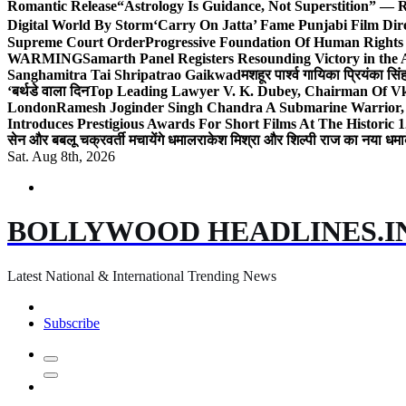
Romantic Release
“Astrology Is Guidance, Not Superstition” — R
Digital World By Storm
‘Carry On Jatta’ Fame Punjabi Film Dir
Supreme Court Order
Progressive Foundation Of Human Rights
WARMING
Samarth Panel Registers Resounding Victory in the
Sanghamitra Tai Shripatrao Gaikwad
मशहूर पार्श्व गायिका प्रियंका स
‘बर्थडे वाला दिन
Top Leading Lawyer V. K. Dubey, Chairman Of Vkd
London
Ramesh Joginder Singh Chandra A Submarine Warrior, 
Introduces Prestigious Awards For Short Films At The Historic 1
सेन और बबलू चक्रवर्ती मचायेंगे धमाल
राकेश मिश्रा और शिल्पी राज का नया धमा
Sat. Aug 8th, 2026
BOLLYWOOD HEADLINES.I
Latest National & International Trending News
Subscribe