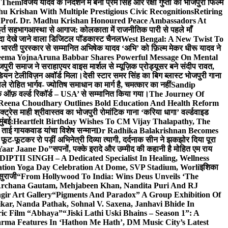
e Them
विजय यादव के निर्देशन में बनी प्रेम सिंह और रक्षा गुप्ता की भोजपुरी फिल्म
u Krishan With Multiple Prestigious Civic Recognitions
Retiring
 Prof. Dr. Madhu Krishan Honoured Peace Ambassadors At
ूर्त सहभाग
आस्था से आगाज: कोलकाता में राजनीतिक पारी से पहले माँ
यादा देखे जाने वाला डिजिटल पॉडकास्ट चैनल
West Bengal: A New Twist To
भारती पुरस्कार से सम्मानित अभिषेक यादव ‘अभि’ को फ़िल्म मेकर धीरू यादव ने
eema Yojna
Aruna Babbar Shares Powerful Message On Mental
ोजपुरी समाज ने सराहा
एयर वाइस मार्शल से म्यूज़िक प्रोड्यूसर बने संदीप रावत,
इंडियन टेलीविज़न अवॉर्ड मिला।
देसी स्टार समर सिंह का बिग ब्लास्ट भोजपुरी गाना
 रोहित भार्गव- ज्योतिष समाधान का मार्ग है, चमत्कार का नहीं
Sandip
ुक ऑफ़ वर्ल्ड रिकॉर्ड – USA’ से सम्मानित किया गया।
The Journey Of
 Reena Choudhary Outlines Bold Education And Health Reform
्ट्रेस माही श्रीवास्तव का भोजपुरी रोमांटिक गाना ‘करिया धागा’ वर्ल्डवाइड
ुंबई:
Heartfelt Birthday Wishes To CM Vijay Thalapathy, The
्रा ताई गायकवाड यांचा विशेष सन्मान
Dr Radhika Balakrishnan Becomes
 फूट-फूटकर रो पड़ीं अभिनेत्री दिव्या त्यागी, दर्दनाक सीन ने झकझोर दिया पूरा
Yaar Jaane Do”
सपनों, पक्के इरादे और उम्मीद की कहानी है मोहित एम राय
 DIPTII SINGH – A Dedicated Specialist In Healing, Wellness
ation Yoga Day Celebration At Dome, SVP Stadium, Worli
इशिका
सुराजी
“From Hollywood To India: Wins Deus Unveils ‘The
 Archana Gautam, Mehjabeen Khan, Nandita Puri And RJ
gir Art Gallery
“Pigments And Paradox” A Group Exhibition Of
kar, Nanda Pathak, Sohnal V. Saxena, Janhavi Bhide In
ric Film “Abhaya”
“Jiski Lathi Uski Bhains – Season 1”: A
rma Features In ‘Hathon Me Hath’, DM Music City’s Latest