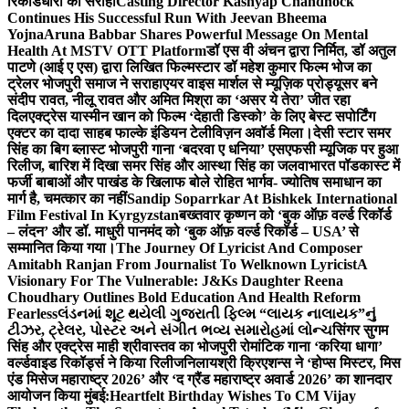
रिकॉर्डधारी को सराहा
Casting Director Kashyap Chandhock
Continues His Successful Run With Jeevan Bheema
Yojna
Aruna Babbar Shares Powerful Message On Mental
Health At MSTV OTT Platform
डॉ एस वी अंचन द्वारा निर्मित, डॉ अतुल
पाटणे (आई ए एस) द्वारा लिखित फिल्मस्टार डॉ महेश कुमार फिल्म भोज का
ट्रेलर भोजपुरी समाज ने सराहा
एयर वाइस मार्शल से म्यूज़िक प्रोड्यूसर बने
संदीप रावत, नीलू रावत और अमित मिश्रा का ‘असर ये तेरा’ जीत रहा
दिल
एक्ट्रेस यास्मीन खान को फिल्म ‘देहाती डिस्को’ के लिए बेस्ट सपोर्टिंग
एक्टर का दादा साहब फाल्के इंडियन टेलीविज़न अवॉर्ड मिला।
देसी स्टार समर
सिंह का बिग ब्लास्ट भोजपुरी गाना ‘बदरवा ए धनिया’ एसएफसी म्यूजिक पर हुआ
रिलीज, बारिश में दिखा समर सिंह और आस्था सिंह का जलवा
भारत पॉडकास्ट में
फर्जी बाबाओं और पाखंड के खिलाफ बोले रोहित भार्गव- ज्योतिष समाधान का
मार्ग है, चमत्कार का नहीं
Sandip Soparrkar At Bishkek International
Film Festival In Kyrgyzstan
बख्तवार कृष्णन को ‘बुक ऑफ़ वर्ल्ड रिकॉर्ड
– लंदन’ और डॉ. माधुरी पानमंद को ‘बुक ऑफ़ वर्ल्ड रिकॉर्ड – USA’ से
सम्मानित किया गया।
The Journey Of Lyricist And Composer
Amitabh Ranjan From Journalist To Welknown Lyricist
A
Visionary For The Vulnerable: J&Ks Daughter Reena
Choudhary Outlines Bold Education And Health Reform
Fearless
લંડનમાં શૂટ થયેલી ગુજરાતી ફિલ્મ “લાયક નાલાયક”નું
ટીઝર, ટ્રેલર, પોસ્ટર અને સંગીત ભવ્ય સમારોહમાં લોન્ચ
सिंगर सुगम
सिंह और एक्ट्रेस माही श्रीवास्तव का भोजपुरी रोमांटिक गाना ‘करिया धागा’
वर्ल्डवाइड रिकॉर्ड्स ने किया रिलीज
निलायश्री क्रिएशन्स ने ‘होप्स मिस्टर, मिस
एंड मिसेज महाराष्ट्र 2026’ और ‘द ग्रैंड महाराष्ट्र अवार्ड 2026’ का शानदार
आयोजन किया मुंबई:
Heartfelt Birthday Wishes To CM Vijay