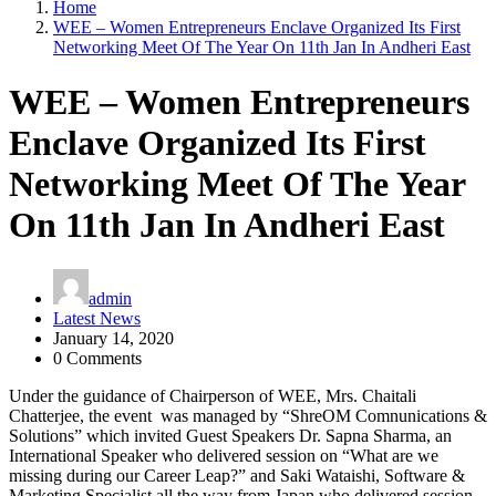
Home
WEE – Women Entrepreneurs Enclave Organized Its First
Networking Meet Of The Year On 11th Jan In Andheri East
WEE – Women Entrepreneurs
Enclave Organized Its First
Networking Meet Of The Year
On 11th Jan In Andheri East
admin
Latest News
January 14, 2020
0 Comments
Under the guidance of Chairperson of WEE, Mrs. Chaitali
Chatterjee, the event was managed by “ShreOM Comnunications &
Solutions” which invited Guest Speakers Dr. Sapna Sharma, an
International Speaker who delivered session on “What are we
missing during our Career Leap?” and Saki Wataishi, Software &
Marketing Specialist all the way from Japan who delivered session