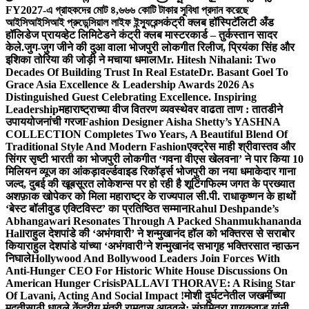
FY2027-এ গ্রাহকদের মোট ৪,৬৬৬ কোটি টাকার সুবিধা প্রদান করেছে
আইসিআইসিআই প্রুডেন্সিয়াল লাইফ ইন্স্যুরেন্স
कंट्री क्लब हॉस्पिटॅलिटी अँड
हॉलिडेज प्रायव्हेट लिमिटेडने कंट्री क्लब मास्टरकार्ड – तुर्कस्तान सादर
केले.
जुग-जुग जीने की दुआ वाला भोजपुरी लोकगीत रिलीज, प्रियंका सिंह और
इशिका तोरिया की जोड़ी ने मचाया धमाल
Mr. Hitesh Nihalani: Two
Decades Of Building Trust In Real Estate
Dr. Basant Goel To
Grace Asia Excellence & Leadership Awards 2026 As
Distinguished Guest Celebrating Excellence. Inspiring
Leadership
महाराष्ट्राच्या वीज वितरण व्यवस्थेवर वाढता ताण : तातडीने
उपाययोजनांची गरज
Fashion Designer Aisha Shetty’s YASHNA
COLLECTION Completes Two Years, A Beautiful Blend Of
Traditional Style And Modern Fashion
एक्ट्रेस माही श्रीवास्तव और
सिंगर सृष्टी भारती का भोजपुरी लोकगीत ‘गवना वीएस खेलवना’ ने पार किया 10
मिलियन व्यूज का आंकड़ा
वर्ल्डवाइड रिकॉर्ड्स भोजपुरी का नया धमाकेदार गाना
जल्द, दुबई की खूबसूरत लोकेशन्स पर हो रही है शूटिंग
फिल्म जगत के प्रख्यात
अशफ़ाक खोपेकर को मिला महाराष्ट्र के राज्यपाल सी.पी. राधाकृष्णन के हाथों
‘बेस्ट बॉलीवुड एक्टिविस्ट’ का प्रतिष्ठित सम्मान
Rahul Deshpande’s
Abhangawari Resonates Through A Packed Shanmukhananda
Hall
राहुल देशपांडे की ‘अभंगवारी’ ने शन्मुखानंद हॉल को भक्तिरस से सराबोर
किया
राहुल देशपांडे यांच्या ‘अभंगवारी’ने शन्मुखानंद सभागृह भक्तिरसात न्हाऊन
निघाले
Hollywood And Bollywood Leaders Join Forces With
Anti-Hunger CEO For Historic White House Discussions On
American Hunger Crisis
PALLAVI THORAVE: A Rising Star
Of Lavani, Acting And Social Impact !
मोशी दुर्घटनेतील जखमींच्या
मदतीसाठी धावले केंद्रीय मंत्री रामदास आठवले; संघमित्रा गायकवाड यांनी