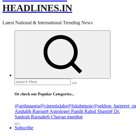
HEADLINES.IN
Latest National & International Trending News
Search
for:
Or check our Popular Categories...
@arshnaagra
@cinemixlabs
@lxkshmusic
@sekhon_harpreet_si
Amitabh Ranjan
# Astrologer Pandit Rahul Shastri
# Dr.
Santosh Raosaheb Chavan mumbai
Subscribe