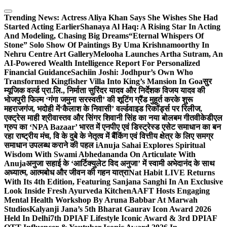
Skip
to
Trending News:
Actress Aliya Khan Says She Wishes She Had
content
Started Acting Earlier
Shanaya Al Haq: A Rising Star In Acting
And Modeling, Chasing Big Dreams
“Eternal Whispers Of
Stone” Solo Show Of Paintings By Uma Krishnamoorthy In
Nehru Centre Art Gallery
Melooha Launches Artha Sutram, An
AI-Powered Wealth Intelligence Report For Personalized
Financial Guidance
Sachiin Joshi: Jodhpur’s Own Who
Transformed Kingfisher Villa Into King’s Mansion In Goa
सुर
म्यूजिक वर्ल्ड प्रा.लि., निर्माता सुरिंदर यादव और निर्देशक विजय यादव की
भोजपुरी फिल्म ‘गंगा जमुना सरस्वती’ की शूटिंग ग्रैंड मुहूर्त करके शुरू
महराजगंज, भदोही में
‘कैलाश के निवासी’ वर्ल्डवाइड रिकॉर्ड्स पर रिलीज,
एक्ट्रेस माही श्रीवास्तव और सिंगर शिवानी सिंह का नया बोलबम गीत
वीकेडीएल
ग्रुप का ‘NPA Bazaar’ भारत में एनपीए एवं डिस्ट्रेस्ड एसेट समाधान का बन
रहा राष्ट्रीय मंच, वि के दुबे के नेतृत्व में बैंकिंग एवं वित्तीय क्षेत्र के लिए समग्र
समाधान उपलब्ध कराने की पहल i
Anuja Sahai Explores Spiritual
Wisdom With Swami Abhedananda On Articulate With
Anuja
अनुजा सहाई के ‘आर्टिक्युलेट विद अनुजा’ में स्वामी अभेदानंद के साथ
अध्यात्म, आत्मबोध और जीवन की गहन यात्रा
Nat Habit LIVE Returns
With Its 4th Edition, Featuring Sanjana Sanghi In An Exclusive
Look Inside Fresh Ayurveda Kitchen
AAFT Hosts Engaging
Mental Health Workshop By Aruna Babbar At Marwah
Studios
Kalyanji Jana’s 5th Bharat Gaurav Icon Award 2026
Held In Delhi
7th DPIAF Lifestyle Iconic Award & 3rd DPIAF