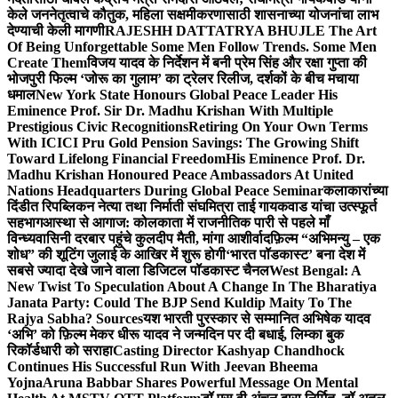
केले जननेतृत्वाचे कौतुक, महिला सक्षमीकरणासाठी शासनाच्या योजनांचा लाभ
देण्याची केली मागणी
RAJESHH DATTATRYA BHUJLE The Art
Of Being Unforgettable Some Men Follow Trends. Some Men
Create Them
विजय यादव के निर्देशन में बनी प्रेम सिंह और रक्षा गुप्ता की
भोजपुरी फिल्म ‘जोरू का गुलाम’ का ट्रेलर रिलीज, दर्शकों के बीच मचाया
धमाल
New York State Honours Global Peace Leader His
Eminence Prof. Sir Dr. Madhu Krishan With Multiple
Prestigious Civic Recognitions
Retiring On Your Own Terms
With ICICI Pru Gold Pension Savings: The Growing Shift
Toward Lifelong Financial Freedom
His Eminence Prof. Dr.
Madhu Krishan Honoured Peace Ambassadors At United
Nations Headquarters During Global Peace Seminar
कलाकारांच्या
दिंडीत रिपब्लिकन नेत्या तथा निर्माती संघमित्रा ताई गायकवाड यांचा उत्स्फूर्त
सहभाग
आस्था से आगाज: कोलकाता में राजनीतिक पारी से पहले माँ
विन्ध्यवासिनी दरबार पहुंचे कुलदीप मैती, मांगा आशीर्वाद
फ़िल्म “अभिमन्यु – एक
शोध” की शूटिंग जुलाई के आखिर में शुरू होगी
‘भारत पॉडकास्ट’ बना देश में
सबसे ज्यादा देखे जाने वाला डिजिटल पॉडकास्ट चैनल
West Bengal: A
New Twist To Speculation About A Change In The Bharatiya
Janata Party: Could The BJP Send Kuldip Maity To The
Rajya Sabha? Sources
यश भारती पुरस्कार से सम्मानित अभिषेक यादव
‘अभि’ को फ़िल्म मेकर धीरू यादव ने जन्मदिन पर दी बधाई, लिम्का बुक
रिकॉर्डधारी को सराहा
Casting Director Kashyap Chandhock
Continues His Successful Run With Jeevan Bheema
Yojna
Aruna Babbar Shares Powerful Message On Mental