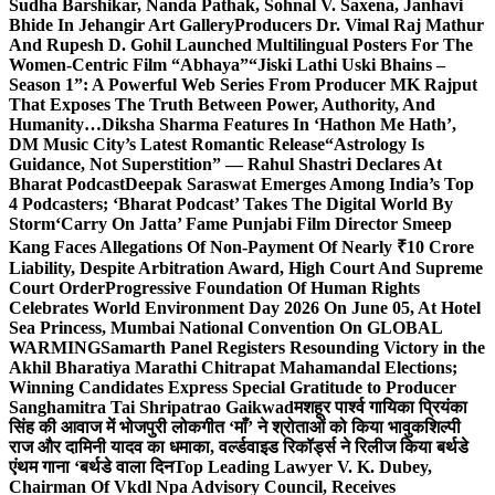
Sudha Barshikar, Nanda Pathak, Sohnal V. Saxena, Janhavi
Bhide In Jehangir Art Gallery
Producers Dr. Vimal Raj Mathur
And Rupesh D. Gohil Launched Multilingual Posters For The
Women-Centric Film “Abhaya”
“Jiski Lathi Uski Bhains –
Season 1”: A Powerful Web Series From Producer MK Rajput
That Exposes The Truth Between Power, Authority, And
Humanity…
Diksha Sharma Features In ‘Hathon Me Hath’,
DM Music City’s Latest Romantic Release
“Astrology Is
Guidance, Not Superstition” — Rahul Shastri Declares At
Bharat Podcast
Deepak Saraswat Emerges Among India’s Top
4 Podcasters; ‘Bharat Podcast’ Takes The Digital World By
Storm
‘Carry On Jatta’ Fame Punjabi Film Director Smeep
Kang Faces Allegations Of Non-Payment Of Nearly ₹10 Crore
Liability, Despite Arbitration Award, High Court And Supreme
Court Order
Progressive Foundation Of Human Rights
Celebrates World Environment Day 2026 On June 05, At Hotel
Sea Princess, Mumbai National Convention On GLOBAL
WARMING
Samarth Panel Registers Resounding Victory in the
Akhil Bharatiya Marathi Chitrapat Mahamandal Elections;
Winning Candidates Express Special Gratitude to Producer
Sanghamitra Tai Shripatrao Gaikwad
मशहूर पार्श्व गायिका प्रियंका
सिंह की आवाज में भोजपुरी लोकगीत ‘माँ’ ने श्रोताओं को किया भावुक
शिल्पी
राज और दामिनी यादव का धमाका, वर्ल्डवाइड रिकॉर्ड्स ने रिलीज किया बर्थडे
एंथम गाना ‘बर्थडे वाला दिन
Top Leading Lawyer V. K. Dubey,
Chairman Of Vkdl Npa Advisory Council, Receives