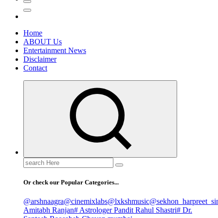
Home
ABOUT Us
Entertainment News
Disclaimer
Contact
Search
for:
Or check our Popular Categories...
@arshnaagra
@cinemixlabs
@lxkshmusic
@sekhon_harpreet_si
Amitabh Ranjan
# Astrologer Pandit Rahul Shastri
# Dr.