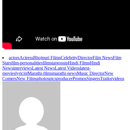
actors
Actress
Bhojpuri Films
Celebrity
Director
Film News
Film
Stars
film-personalities
filmstar
gossip
Hindi Films
Hindi
News
interviews
Latest News
Latest Videos
latest-
movies
lyricist
Marathi-films
marathi-news
Music Director
New
Comers
New Films
photos
pics
producer
Promos
Singers
Trailor
videos