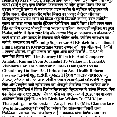
Health At MSTV OTT Platform
डॉ एस वी अंचन द्वारा निर्मित, डॉ अतुल
पाटणे (आई ए एस) द्वारा लिखित फिल्मस्टार डॉ महेश कुमार फिल्म भोज का
ट्रेलर भोजपुरी समाज ने सराहा
एयर वाइस मार्शल से म्यूज़िक प्रोड्यूसर बने
संदीप रावत, नीलू रावत और अमित मिश्रा का ‘असर ये तेरा’ जीत रहा
दिल
एक्ट्रेस यास्मीन खान को फिल्म ‘देहाती डिस्को’ के लिए बेस्ट सपोर्टिंग
एक्टर का दादा साहब फाल्के इंडियन टेलीविज़न अवॉर्ड मिला।
देसी स्टार समर
सिंह का बिग ब्लास्ट भोजपुरी गाना ‘बदरवा ए धनिया’ एसएफसी म्यूजिक पर हुआ
रिलीज, बारिश में दिखा समर सिंह और आस्था सिंह का जलवा
भारत पॉडकास्ट में
फर्जी बाबाओं और पाखंड के खिलाफ बोले रोहित भार्गव- ज्योतिष समाधान का
मार्ग है, चमत्कार का नहीं
Sandip Soparrkar At Bishkek International
Film Festival In Kyrgyzstan
बख्तवार कृष्णन को ‘बुक ऑफ़ वर्ल्ड रिकॉर्ड
– लंदन’ और डॉ. माधुरी पानमंद को ‘बुक ऑफ़ वर्ल्ड रिकॉर्ड – USA’ से
सम्मानित किया गया।
The Journey Of Lyricist And Composer
Amitabh Ranjan From Journalist To Welknown Lyricist
A
Visionary For The Vulnerable: J&Ks Daughter Reena
Choudhary Outlines Bold Education And Health Reform
Fearless
લંડનમાં શૂટ થયેલી ગુજરાતી ફિલ્મ “લાયક નાલાયક”નું
ટીઝર, ટ્રેલર, પોસ્ટર અને સંગીત ભવ્ય સમારોહમાં લોન્ચ
सिंगर सुगम
सिंह और एक्ट्रेस माही श्रीवास्तव का भोजपुरी रोमांटिक गाना ‘करिया धागा’
वर्ल्डवाइड रिकॉर्ड्स ने किया रिलीज
निलायश्री क्रिएशन्स ने ‘होप्स मिस्टर, मिस
एंड मिसेज महाराष्ट्र 2026’ और ‘द ग्रैंड महाराष्ट्र अवार्ड 2026’ का शानदार
आयोजन किया मुंबई:
Heartfelt Birthday Wishes To CM Vijay
Thalapathy, The Superstar – Angel Tetarbe (Miss Glamourface
World India)
बालगंधर्व रंगमंदिर वर्धापन दिन सोहळ्यात निर्माती तथा
रिपब्लिकन पक्षाच्या नेत्या संघमित्रा ताई गायकवाड यांचा विशेष सन्मान
Dr