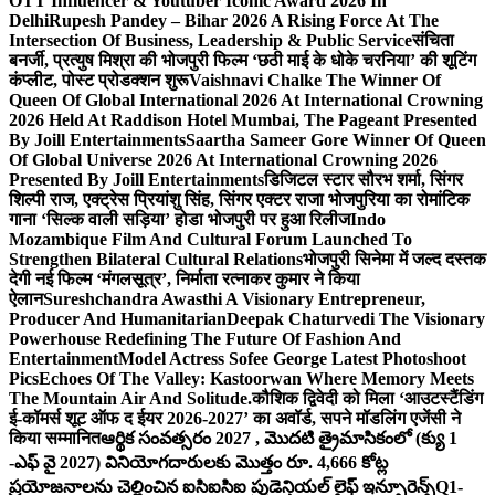
OTT Influencer & Youtuber Iconic Award 2026 In
Delhi
Rupesh Pandey – Bihar 2026 A Rising Force At The
Intersection Of Business, Leadership & Public Service
संचिता
बनर्जी, प्रत्युष मिश्रा की भोजपुरी फिल्म ‘छठी माई के धोके चरनिया’ की शूटिंग
कंप्लीट, पोस्ट प्रोडक्शन शुरू
Vaishnavi Chalke The Winner Of
Queen Of Global International 2026 At International Crowning
2026 Held At Raddison Hotel Mumbai, The Pageant Presented
By Joill Entertainments
Saartha Sameer Gore Winner Of Queen
Of Global Universe 2026 At International Crowning 2026
Presented By Joill Entertainments
डिजिटल स्टार सौरभ शर्मा, सिंगर
शिल्पी राज, एक्ट्रेस प्रियांशु सिंह, सिंगर एक्टर राजा भोजपुरिया का रोमांटिक
गाना ‘सिल्क वाली सड़िया’ होडा भोजपुरी पर हुआ रिलीज
Indo
Mozambique Film And Cultural Forum Launched To
Strengthen Bilateral Cultural Relations
भोजपुरी सिनेमा में जल्द दस्तक
देगी नई फिल्म ‘मंगलसूत्र’, निर्माता रत्नाकर कुमार ने किया
ऐलान
Sureshchandra Awasthi A Visionary Entrepreneur,
Producer And Humanitarian
Deepak Chaturvedi The Visionary
Powerhouse Redefining The Future Of Fashion And
Entertainment
Model Actress Sofee George Latest Photoshoot
Pics
Echoes Of The Valley: Kastoorwan Where Memory Meets
The Mountain Air And Solitude.
कौशिक द्विवेदी को मिला ‘आउटस्टैंडिंग
ई-कॉमर्स शूट ऑफ द ईयर 2026-2027’ का अवॉर्ड, सपने मॉडलिंग एजेंसी ने
किया सम्मानित
ఆర్థిక సంవత్సరం 2027 , మొదటి త్రైమాసికంలో (క్యు 1
-ఎఫ్ వై 2027) వినియోగదారులకు మొత్తం రూ. 4,666 కోట్ల
ప్రయోజనాలను చెల్లించిన ఐసిఐసిఐ ప్రుడెన్షియల్ లైఫ్ ఇన్సూరెన్స్
Q1-