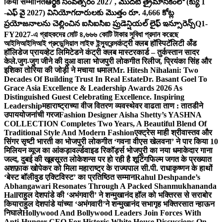
किया सम्मानित
ఆర్థిక సంవత్సరం 2027 , మొదటి త్రైమాసికంలో (క్యు 1
-ఎఫ్ వై 2027) వినియోగదారులకు మొత్తం రూ. 4,666 కోట్ల
ప్రయోజనాలను చెల్లించిన ఐసిఐసిఐ ప్రుడెన్షియల్ లైఫ్ ఇన్సూరెన్స్
Q1-
FY2027-এ গ্রাহকদের মোট ৪,৬৬৬ কোটি টাকার সুবিধা প্রদান করেছে
আইসিআইসিআই প্রুডেন্সিয়াল লাইফ ইন্স্যুরেন্স
कंट्री क्लब हॉस्पिटॅलिटी अँड
हॉलिडेज प्रायव्हेट लिमिटेडने कंट्री क्लब मास्टरकार्ड – तुर्कस्तान सादर
केले.
जुग-जुग जीने की दुआ वाला भोजपुरी लोकगीत रिलीज, प्रियंका सिंह और
इशिका तोरिया की जोड़ी ने मचाया धमाल
Mr. Hitesh Nihalani: Two
Decades Of Building Trust In Real Estate
Dr. Basant Goel To
Grace Asia Excellence & Leadership Awards 2026 As
Distinguished Guest Celebrating Excellence. Inspiring
Leadership
महाराष्ट्राच्या वीज वितरण व्यवस्थेवर वाढता ताण : तातडीने
उपाययोजनांची गरज
Fashion Designer Aisha Shetty’s YASHNA
COLLECTION Completes Two Years, A Beautiful Blend Of
Traditional Style And Modern Fashion
एक्ट्रेस माही श्रीवास्तव और
सिंगर सृष्टी भारती का भोजपुरी लोकगीत ‘गवना वीएस खेलवना’ ने पार किया 10
मिलियन व्यूज का आंकड़ा
वर्ल्डवाइड रिकॉर्ड्स भोजपुरी का नया धमाकेदार गाना
जल्द, दुबई की खूबसूरत लोकेशन्स पर हो रही है शूटिंग
फिल्म जगत के प्रख्यात
अशफ़ाक खोपेकर को मिला महाराष्ट्र के राज्यपाल सी.पी. राधाकृष्णन के हाथों
‘बेस्ट बॉलीवुड एक्टिविस्ट’ का प्रतिष्ठित सम्मान
Rahul Deshpande’s
Abhangawari Resonates Through A Packed Shanmukhananda
Hall
राहुल देशपांडे की ‘अभंगवारी’ ने शन्मुखानंद हॉल को भक्तिरस से सराबोर
किया
राहुल देशपांडे यांच्या ‘अभंगवारी’ने शन्मुखानंद सभागृह भक्तिरसात न्हाऊन
निघाले
Hollywood And Bollywood Leaders Join Forces With
Anti-Hunger CEO For Historic White House Discussions On