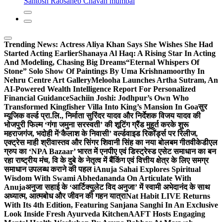
Santosh Raosaheb Chavan mumbai
Trending News:
Actress Aliya Khan Says She Wishes She Had
Started Acting Earlier
Shanaya Al Haq: A Rising Star In Acting
And Modeling, Chasing Big Dreams
“Eternal Whispers Of
Stone” Solo Show Of Paintings By Uma Krishnamoorthy In
Nehru Centre Art Gallery
Melooha Launches Artha Sutram, An
AI-Powered Wealth Intelligence Report For Personalized
Financial Guidance
Sachiin Joshi: Jodhpur’s Own Who
Transformed Kingfisher Villa Into King’s Mansion In Goa
सुर
म्यूजिक वर्ल्ड प्रा.लि., निर्माता सुरिंदर यादव और निर्देशक विजय यादव की
भोजपुरी फिल्म ‘गंगा जमुना सरस्वती’ की शूटिंग ग्रैंड मुहूर्त करके शुरू
महराजगंज, भदोही में
‘कैलाश के निवासी’ वर्ल्डवाइड रिकॉर्ड्स पर रिलीज,
एक्ट्रेस माही श्रीवास्तव और सिंगर शिवानी सिंह का नया बोलबम गीत
वीकेडीएल
ग्रुप का ‘NPA Bazaar’ भारत में एनपीए एवं डिस्ट्रेस्ड एसेट समाधान का बन
रहा राष्ट्रीय मंच, वि के दुबे के नेतृत्व में बैंकिंग एवं वित्तीय क्षेत्र के लिए समग्र
समाधान उपलब्ध कराने की पहल i
Anuja Sahai Explores Spiritual
Wisdom With Swami Abhedananda On Articulate With
Anuja
अनुजा सहाई के ‘आर्टिक्युलेट विद अनुजा’ में स्वामी अभेदानंद के साथ
अध्यात्म, आत्मबोध और जीवन की गहन यात्रा
Nat Habit LIVE Returns
With Its 4th Edition, Featuring Sanjana Sanghi In An Exclusive
Look Inside Fresh Ayurveda Kitchen
AAFT Hosts Engaging