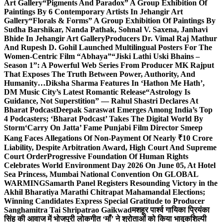
Art Gallery
“Pigments And Paradox” A Group Exhibition Of
Paintings By 6 Contemporary Artists In Jehangir Art
Gallery
“Florals & Forms” A Group Exhibition Of Paintings By
Sudha Barshikar, Nanda Pathak, Sohnal V. Saxena, Janhavi
Bhide In Jehangir Art Gallery
Producers Dr. Vimal Raj Mathur
And Rupesh D. Gohil Launched Multilingual Posters For The
Women-Centric Film “Abhaya”
“Jiski Lathi Uski Bhains –
Season 1”: A Powerful Web Series From Producer MK Rajput
That Exposes The Truth Between Power, Authority, And
Humanity…
Diksha Sharma Features In ‘Hathon Me Hath’,
DM Music City’s Latest Romantic Release
“Astrology Is
Guidance, Not Superstition” — Rahul Shastri Declares At
Bharat Podcast
Deepak Saraswat Emerges Among India’s Top
4 Podcasters; ‘Bharat Podcast’ Takes The Digital World By
Storm
‘Carry On Jatta’ Fame Punjabi Film Director Smeep
Kang Faces Allegations Of Non-Payment Of Nearly ₹10 Crore
Liability, Despite Arbitration Award, High Court And Supreme
Court Order
Progressive Foundation Of Human Rights
Celebrates World Environment Day 2026 On June 05, At Hotel
Sea Princess, Mumbai National Convention On GLOBAL
WARMING
Samarth Panel Registers Resounding Victory in the
Akhil Bharatiya Marathi Chitrapat Mahamandal Elections;
Winning Candidates Express Special Gratitude to Producer
Sanghamitra Tai Shripatrao Gaikwad
मशहूर पार्श्व गायिका प्रियंका
सिंह की आवाज में भोजपुरी लोकगीत ‘माँ’ ने श्रोताओं को किया भावुक
शिल्पी