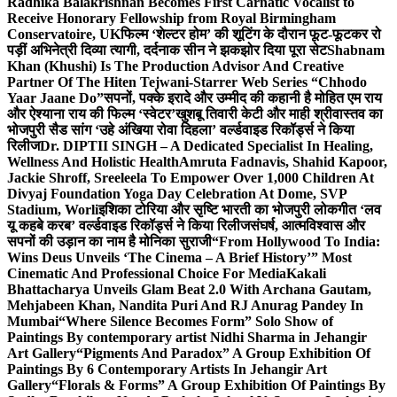
Radhika Balakrishnan Becomes First Carnatic Vocalist to
Receive Honorary Fellowship from Royal Birmingham
Conservatoire, UK
फिल्म ‘शेल्टर होम’ की शूटिंग के दौरान फूट-फूटकर रो
पड़ीं अभिनेत्री दिव्या त्यागी, दर्दनाक सीन ने झकझोर दिया पूरा सेट
Shabnam
Khan (Khushi) Is The Production Advisor And Creative
Partner Of The Hiten Tejwani-Starrer Web Series “Chhodo
Yaar Jaane Do”
सपनों, पक्के इरादे और उम्मीद की कहानी है मोहित एम राय
और ऐश्याना राय की फिल्म ‘स्वेटर’
खुशबू तिवारी केटी और माही श्रीवास्तव का
भोजपुरी सैड सांग ‘उहे अंखिया रोवा दिहला’ वर्ल्डवाइड रिकॉर्ड्स ने किया
रिलीज
Dr. DIPTII SINGH – A Dedicated Specialist In Healing,
Wellness And Holistic Health
Amruta Fadnavis, Shahid Kapoor,
Jackie Shroff, Sreeleela To Empower Over 1,000 Children At
Divyaj Foundation Yoga Day Celebration At Dome, SVP
Stadium, Worli
इशिका टोरिया और सृष्टि भारती का भोजपुरी लोकगीत ‘लव
यू कहबे करब’ वर्ल्डवाइड रिकॉर्ड्स ने किया रिलीज
संघर्ष, आत्मविश्वास और
सपनों की उड़ान का नाम है मोनिका सुराजी
“From Hollywood To India:
Wins Deus Unveils ‘The Cinema – A Brief History’” Most
Cinematic And Professional Choice For Media
Kakali
Bhattacharya Unveils Glam Beat 2.0 With Archana Gautam,
Mehjabeen Khan, Nandita Puri And RJ Anurag Pandey In
Mumbai
“Where Silence Becomes Form” Solo Show of
Paintings By contemporary artist Nidhi Sharma in Jehangir
Art Gallery
“Pigments And Paradox” A Group Exhibition Of
Paintings By 6 Contemporary Artists In Jehangir Art
Gallery
“Florals & Forms” A Group Exhibition Of Paintings By