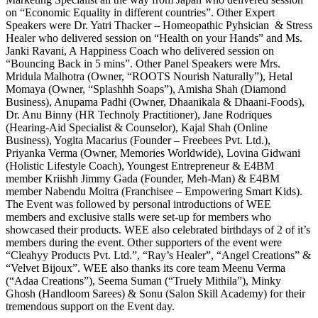
on “Economic Equality in different countries”. Other Expert
Speakers were Dr. Yatri Thacker – Homeopathic Pyhsician & Stress
Healer who delivered session on “Health on your Hands” and Ms.
Janki Ravani, A Happiness Coach who delivered session on
“Bouncing Back in 5 mins”. Other Panel Speakers were Mrs.
Mridula Malhotra (Owner, “ROOTS Nourish Naturally”), Hetal
Momaya (Owner, “Splashhh Soaps”), Amisha Shah (Diamond
Business), Anupama Padhi (Owner, Dhaanikala & Dhaani-Foods),
Dr. Anu Binny (HR Technoly Practitioner), Jane Rodriques
(Hearing-Aid Specialist & Counselor), Kajal Shah (Online
Business), Yogita Macarius (Founder – Freebees Pvt. Ltd.),
Priyanka Verma (Owner, Memories Worldwide), Lovina Gidwani
(Holistic Lifestyle Coach), Youngest Entrepreneur & E4BM
member Kriishh Jimmy Gada (Founder, Meh-Man) & E4BM
member Nabendu Moitra (Franchisee – Empowering Smart Kids).
The Event was followed by personal introductions of WEE
members and exclusive stalls were set-up for members who
showcased their products. WEE also celebrated birthdays of 2 of it’s
members during the event. Other supporters of the event were
“Cleahyy Products Pvt. Ltd.”, “Ray’s Healer”, “Angel Creations” &
“Velvet Bijoux”. WEE also thanks its core team Meenu Verma
(“Adaa Creations”), Seema Suman (“Truely Mithila”), Minky
Ghosh (Handloom Sarees) & Sonu (Salon Skill Academy) for their
tremendous support on the Event day.