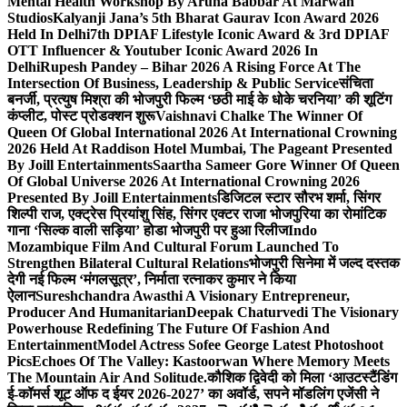
Mental Health Workshop By Aruna Babbar At Marwah
Studios
Kalyanji Jana’s 5th Bharat Gaurav Icon Award 2026
Held In Delhi
7th DPIAF Lifestyle Iconic Award & 3rd DPIAF
OTT Influencer & Youtuber Iconic Award 2026 In
Delhi
Rupesh Pandey – Bihar 2026 A Rising Force At The
Intersection Of Business, Leadership & Public Service
संचिता
बनर्जी, प्रत्युष मिश्रा की भोजपुरी फिल्म ‘छठी माई के धोके चरनिया’ की शूटिंग
कंप्लीट, पोस्ट प्रोडक्शन शुरू
Vaishnavi Chalke The Winner Of
Queen Of Global International 2026 At International Crowning
2026 Held At Raddison Hotel Mumbai, The Pageant Presented
By Joill Entertainments
Saartha Sameer Gore Winner Of Queen
Of Global Universe 2026 At International Crowning 2026
Presented By Joill Entertainments
डिजिटल स्टार सौरभ शर्मा, सिंगर
शिल्पी राज, एक्ट्रेस प्रियांशु सिंह, सिंगर एक्टर राजा भोजपुरिया का रोमांटिक
गाना ‘सिल्क वाली सड़िया’ होडा भोजपुरी पर हुआ रिलीज
Indo
Mozambique Film And Cultural Forum Launched To
Strengthen Bilateral Cultural Relations
भोजपुरी सिनेमा में जल्द दस्तक
देगी नई फिल्म ‘मंगलसूत्र’, निर्माता रत्नाकर कुमार ने किया
ऐलान
Sureshchandra Awasthi A Visionary Entrepreneur,
Producer And Humanitarian
Deepak Chaturvedi The Visionary
Powerhouse Redefining The Future Of Fashion And
Entertainment
Model Actress Sofee George Latest Photoshoot
Pics
Echoes Of The Valley: Kastoorwan Where Memory Meets
The Mountain Air And Solitude.
कौशिक द्विवेदी को मिला ‘आउटस्टैंडिंग
ई-कॉमर्स शूट ऑफ द ईयर 2026-2027’ का अवॉर्ड, सपने मॉडलिंग एजेंसी ने