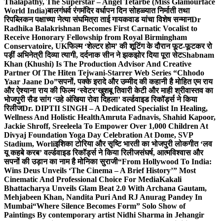
Thalapathy, The Superstar – Angel Tetarbe (Miss Glamourface
World India)
बालगंधर्व रंगमंदिर वर्धापन दिन सोहळ्यात निर्माती तथा
रिपब्लिकन पक्षाच्या नेत्या संघमित्रा ताई गायकवाड यांचा विशेष सन्मान
Dr
Radhika Balakrishnan Becomes First Carnatic Vocalist to
Receive Honorary Fellowship from Royal Birmingham
Conservatoire, UK
फिल्म ‘शेल्टर होम’ की शूटिंग के दौरान फूट-फूटकर रो
पड़ीं अभिनेत्री दिव्या त्यागी, दर्दनाक सीन ने झकझोर दिया पूरा सेट
Shabnam
Khan (Khushi) Is The Production Advisor And Creative
Partner Of The Hiten Tejwani-Starrer Web Series “Chhodo
Yaar Jaane Do”
सपनों, पक्के इरादे और उम्मीद की कहानी है मोहित एम राय
और ऐश्याना राय की फिल्म ‘स्वेटर’
खुशबू तिवारी केटी और माही श्रीवास्तव का
भोजपुरी सैड सांग ‘उहे अंखिया रोवा दिहला’ वर्ल्डवाइड रिकॉर्ड्स ने किया
रिलीज
Dr. DIPTII SINGH – A Dedicated Specialist In Healing,
Wellness And Holistic Health
Amruta Fadnavis, Shahid Kapoor,
Jackie Shroff, Sreeleela To Empower Over 1,000 Children At
Divyaj Foundation Yoga Day Celebration At Dome, SVP
Stadium, Worli
इशिका टोरिया और सृष्टि भारती का भोजपुरी लोकगीत ‘लव
यू कहबे करब’ वर्ल्डवाइड रिकॉर्ड्स ने किया रिलीज
संघर्ष, आत्मविश्वास और
सपनों की उड़ान का नाम है मोनिका सुराजी
“From Hollywood To India:
Wins Deus Unveils ‘The Cinema – A Brief History’” Most
Cinematic And Professional Choice For Media
Kakali
Bhattacharya Unveils Glam Beat 2.0 With Archana Gautam,
Mehjabeen Khan, Nandita Puri And RJ Anurag Pandey In
Mumbai
“Where Silence Becomes Form” Solo Show of
Paintings By contemporary artist Nidhi Sharma in Jehangir