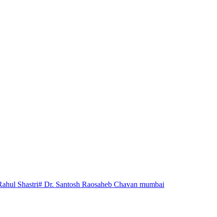
Rahul Shastri
# Dr. Santosh Raosaheb Chavan mumbai