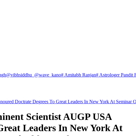
ngh
@vibhsiddhu_
@wave_kano
# Amitabh Ranjan
# Astrologer Pandit 
oured Doctrate Degrees To Great Leaders In New York At Seminar O
inent Scientist AUGP USA
Great Leaders In New York At