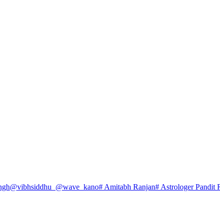
ngh
@vibhsiddhu_
@wave_kano
# Amitabh Ranjan
# Astrologer Pandit 