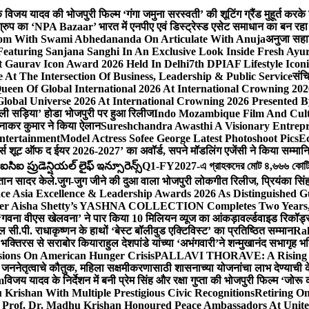
ेशक विजय यादव की भोजपुरी फिल्म ‘गंगा जमुना सरस्वती’ की शूटिंग ग्रैंड मुहूर्त करके
रुप का ‘NPA Bazaar’ भारत में एनपीए एवं डिस्ट्रेस्ड एसेट समाधान का बन रहा राष्ट्रीय
sdom With Swami Abhedananda On Articulate With Anuja
अनुजा सहाई
 Featuring Sanjana Sanghi In An Exclusive Look Inside Fresh Ayu
at Gaurav Icon Award 2026 Held In Delhi
7th DPIAF Lifestyle Ico
At The Intersection Of Business, Leadership & Public Service
संचि
een Of Global International 2026 At International Crowning 20
obal Universe 2026 At International Crowning 2026 Presented By
 वाली सड़िया’ होडा भोजपुरी पर हुआ रिलीज
Indo Mozambique Film And Cultu
रत्नाकर कुमार ने किया ऐलान
Sureshchandra Awasthi A Visionary Entrep
ntertainment
Model Actress Sofee George Latest Photoshoot Pics
E
मर्स शूट ऑफ द ईयर 2026-2027’ का अवॉर्ड, सपने मॉडलिंग एजेंसी ने किया सम्मान
ఐ ప్రుడెన్షియల్ లైఫ్ ఇన్సూరెన్స్
Q1-FY2027-এ গ্রাহকদের মোট ৪,৬৬৬ কোটি টাকার
्तान सादर केले.
जुग-जुग जीने की दुआ वाला भोजपुरी लोकगीत रिलीज, प्रियंका सि
ce Asia Excellence & Leadership Awards 2026 As Distinguished Gu
ner Aisha Shetty’s YASHNA COLLECTION Completes Two Years, A 
त ‘गवना वीएस खेलवना’ ने पार किया 10 मिलियन व्यूज का आंकड़ा
वर्ल्डवाइड रिकॉर
ी.पी. राधाकृष्णन के हाथों ‘बेस्ट बॉलीवुड एक्टिविस्ट’ का प्रतिष्ठित सम्मान
Ra
को भक्तिरस से सराबोर किया
राहुल देशपांडे यांच्या ‘अभंगवारी’ने शन्मुखानंद सभागृह
sions On American Hunger Crisis
PALLAVI THORAVE: A Rising Sta
े जननेतृत्वाचे कौतुक, महिला सक्षमीकरणासाठी शासनाच्या योजनांचा लाभ देण्याची 
m
विजय यादव के निर्देशन में बनी प्रेम सिंह और रक्षा गुप्ता की भोजपुरी फिल्म ‘जो
Krishan With Multiple Prestigious Civic Recognitions
Retiring O
 Prof. Dr. Madhu Krishan Honoured Peace Ambassadors At Unite