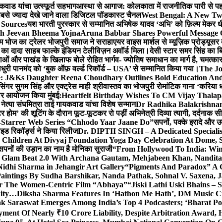
कवाड यांचा उत्स्फूर्त सहभाग
आस्था से आगाज: कोलकाता में राजनीतिक पारी से पहले म
सबसे ज्यादा देखे जाने वाला डिजिटल पॉडकास्ट चैनल
West Bengal: A New Twi
 Sources
यश भारती पुरस्कार से सम्मानित अभिषेक यादव ‘अभि’ को फ़िल्म मेकर धी
th Jeevan Bheema Yojna
Aruna Babbar Shares Powerful Message
ल्म भोज का ट्रेलर भोजपुरी समाज ने सराहा
एयर वाइस मार्शल से म्यूज़िक प्रोड्यूस
्टर का दादा साहब फाल्के इंडियन टेलीविज़न अवॉर्ड मिला।
देसी स्टार समर सिंह का 
बाओं और पाखंड के खिलाफ बोले रोहित भार्गव- ज्योतिष समाधान का मार्ग है, चमत्कार
ाधुरी पानमंद को ‘बुक ऑफ़ वर्ल्ड रिकॉर्ड – USA’ से सम्मानित किया गया।
The J
e: J&Ks Daughter Reena Choudhary Outlines Bold Education And
सिंगर सुगम सिंह और एक्ट्रेस माही श्रीवास्तव का भोजपुरी रोमांटिक गाना ‘करिया ध
दार आयोजन किया मुंबई:
Heartfelt Birthday Wishes To CM Vijay Thalap
ा नेत्या संघमित्रा ताई गायकवाड यांचा विशेष सन्मान
Dr Radhika Balakrishnan 
टर होम’ की शूटिंग के दौरान फूट-फूटकर रो पड़ीं अभिनेत्री दिव्या त्यागी, दर्दनाक 
i-Starrer Web Series “Chhodo Yaar Jaane Do”
सपनों, पक्के इरादे और उ
ाइड रिकॉर्ड्स ने किया रिलीज
Dr. DIPTII SINGH – A Dedicated Specialist
0 Children At Divyaj Foundation Yoga Day Celebration At Dome, 
सपनों की उड़ान का नाम है मोनिका सुराजी
“From Hollywood To India: Wins
ls Glam Beat 2.0 With Archana Gautam, Mehjabeen Khan, Nandi
idhi Sharma in Jehangir Art Gallery
“Pigments And Paradox” A G
aintings By Sudha Barshikar, Nanda Pathak, Sohnal V. Saxena, J
or The Women-Centric Film “Abhaya”
“Jiski Lathi Uski Bhains –
nity…
Diksha Sharma Features In ‘Hathon Me Hath’, DM Music Cit
k Saraswat Emerges Among India’s Top 4 Podcasters; ‘Bharat Po
yment Of Nearly ₹10 Crore Liability, Despite Arbitration Award