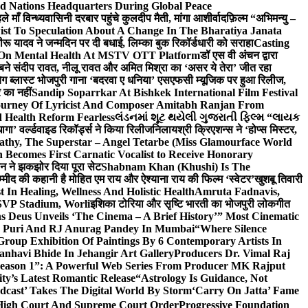
d Nations Headquarters During Global Peace
ाँ विन्ध्यवासिनी दरबार पहुंचे कुलदीप मैती, मांगा आशीर्वाद
फ़िल्म “अभिमन्यु –
st To Speculation About A Change In The Bharatiya Janata
रू यादव ने जन्मदिन पर दी बधाई, लिम्का बुक रिकॉर्डधारी को सराहा
Casting
 On Mental Health At MSTV OTT Platform
डॉ एस वी अंचन द्वारा
र बने संदीप रावत, नीलू रावत और अमित मिश्रा का ‘असर ये तेरा’ जीत रहा
बिग ब्लास्ट भोजपुरी गाना ‘बदरवा ए धनिया’ एसएफसी म्यूजिक पर हुआ रिलीज,
 का नहीं
Sandip Soparrkar At Bishkek International Film Festival
ourney Of Lyricist And Composer Amitabh Ranjan From
 Health Reform Fearless
લંડનમાં શૂટ થયેલી ગુજરાતી ફિલ્મ “લાયક
ागा’ वर्ल्डवाइड रिकॉर्ड्स ने किया रिलीज
निलायश्री क्रिएशन्स ने ‘होप्स मिस्टर,
athy, The Superstar – Angel Tetarbe (Miss Glamourface World
Becomes First Carnatic Vocalist to Receive Honorary
सीन ने झकझोर दिया पूरा सेट
Shabnam Khan (Khushi) Is The
म्मीद की कहानी है मोहित एम राय और ऐश्याना राय की फिल्म ‘स्वेटर’
खुशबू तिवारी
 In Healing, Wellness And Holistic Health
Amruta Fadnavis,
SVP Stadium, Worli
इशिका टोरिया और सृष्टि भारती का भोजपुरी लोकगीत
 Deus Unveils ‘The Cinema – A Brief History’” Most Cinematic
ta Puri And RJ Anurag Pandey In Mumbai
“Where Silence
roup Exhibition Of Paintings By 6 Contemporary Artists In
anhavi Bhide In Jehangir Art Gallery
Producers Dr. Vimal Raj
 Season 1”: A Powerful Web Series From Producer MK Rajput
y’s Latest Romantic Release
“Astrology Is Guidance, Not
dcast’ Takes The Digital World By Storm
‘Carry On Jatta’ Fame
, High Court And Supreme Court Order
Progressive Foundation