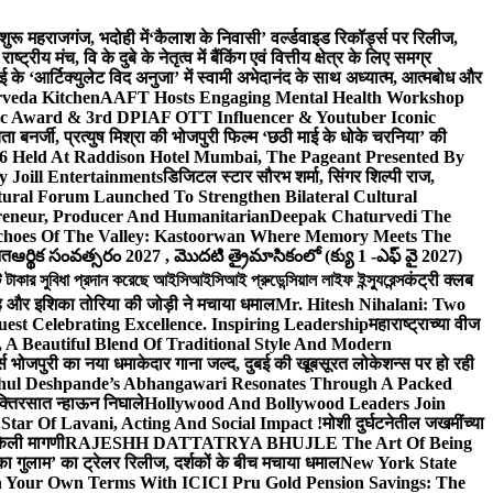
 शुरू महराजगंज, भदोही में
‘कैलाश के निवासी’ वर्ल्डवाइड रिकॉर्ड्स पर रिलीज,
 मंच, वि के दुबे के नेतृत्व में बैंकिंग एवं वित्तीय क्षेत्र के लिए समग्र
 के ‘आर्टिक्युलेट विद अनुजा’ में स्वामी अभेदानंद के साथ अध्यात्म, आत्मबोध और
rveda Kitchen
AAFT Hosts Engaging Mental Health Workshop
nic Award & 3rd DPIAF OTT Influencer & Youtuber Iconic
ता बनर्जी, प्रत्युष मिश्रा की भोजपुरी फिल्म ‘छठी माई के धोके चरनिया’ की
26 Held At Raddison Hotel Mumbai, The Pageant Presented By
 Joill Entertainments
डिजिटल स्टार सौरभ शर्मा, सिंगर शिल्पी राज,
ral Forum Launched To Strengthen Bilateral Cultural
reneur, Producer And Humanitarian
Deepak Chaturvedi The
choes Of The Valley: Kastoorwan Where Memory Meets The
ित
ఆర్థిక సంవత్సరం 2027 , మొదటి త్రైమాసికంలో (క్యు 1 -ఎఫ్ వై 2027)
 সুবিধা প্রদান করেছে আইসিআইসিআই প্রুডেন্সিয়াল লাইফ ইন্স্যুরেন্স
कंट्री क्लब
ंह और इशिका तोरिया की जोड़ी ने मचाया धमाल
Mr. Hitesh Nihalani: Two
est Celebrating Excellence. Inspiring Leadership
महाराष्ट्राच्या वीज
Beautiful Blend Of Traditional Style And Modern
्ड्स भोजपुरी का नया धमाकेदार गाना जल्द, दुबई की खूबसूरत लोकेशन्स पर हो रही
hul Deshpande’s Abhangawari Resonates Through A Packed
 भक्तिरसात न्हाऊन निघाले
Hollywood And Bollywood Leaders Join
r Of Lavani, Acting And Social Impact !
मोशी दुर्घटनेतील जखमींच्या
केली मागणी
RAJESHH DATTATRYA BHUJLE The Art Of Being
रू का गुलाम’ का ट्रेलर रिलीज, दर्शकों के बीच मचाया धमाल
New York State
n Your Own Terms With ICICI Pru Gold Pension Savings: The