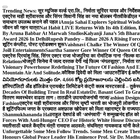
Skip
to
Trending News:
सुर म्यूजिक वर्ल्ड प्रा.लि., निर्माता सुरिंदर यादव और निर्द
content
एक्ट्रेस माही श्रीवास्तव और सिंगर शिवानी सिंह का नया बोलबम गीत
वीकेडीएल ग्
समाधान उपलब्ध कराने की पहल i
Anuja Sahai Explores Spiritual Wi
जीवन की गहन यात्रा
Nat Habit LIVE Returns With Its 4th Edition,
By Aruna Babbar At Marwah Studios
Kalyanji Jana’s 5th Bhar
Award 2026 In Delhi
Rupesh Pandey – Bihar 2026 A Rising Force 
शूटिंग कंप्लीट, पोस्ट प्रोडक्शन शुरू
Vaishnavi Chalke The Winner Of Qu
Joill Entertainments
Saartha Sameer Gore Winner Of Queen Of Gl
एक्ट्रेस प्रियांशु सिंह, सिंगर एक्टर राजा भोजपुरिया का रोमांटिक गाना ‘सिल्क
Relations
भोजपुरी सिनेमा में जल्द दस्तक देगी नई फिल्म ‘मंगलसूत्र’, निर्माता 
Visionary Powerhouse Redefining The Future Of Fashion And E
Mountain Air And Solitude.
कौशिक द्विवेदी को मिला ‘आउटस्टैंडिंग ई-कॉ
వినియోగదారులకు మొత్తం రూ. 4,666 కోట్ల ప్రయోజనాలను చెల్లించిన ఐసిఐసి
हॉस्पिटॅलिटी अँड हॉलिडेज प्रायव्हेट लिमिटेडने कंट्री क्लब मास्टरकार्ड – तुर्कस
Decades Of Building Trust In Real Estate
Dr. Basant Goel To Gra
वितरण व्यवस्थेवर वाढता ताण : तातडीने उपाययोजनांची गरज
Fashion Desig
Fashion
एक्ट्रेस माही श्रीवास्तव और सिंगर सृष्टी भारती का भोजपुरी लोकगी
है शूटिंग
फिल्म जगत के प्रख्यात अशफ़ाक खोपेकर को मिला महाराष्ट्र के राज्यपाल स
Shanmukhananda Hall
राहुल देशपांडे की ‘अभंगवारी’ ने शन्मुखानंद हॉल 
Forces With Anti-Hunger CEO For Historic White House Discus
मदतीसाठी धावले केंद्रीय मंत्री रामदास आठवले; संघमित्रा गायकवाड यांनी केल
Unforgettable Some Men Follow Trends. Some Men Create The
Honours Global Peace Leader His Eminence Prof. Sir Dr. Madhu 