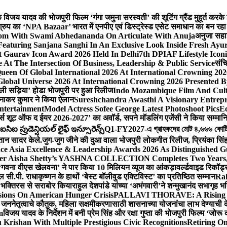
ेशक विजय यादव की भोजपुरी फिल्म ‘गंगा जमुना सरस्वती’ की शूटिंग ग्रैंड मुहूर्त करके
रुप का ‘NPA Bazaar’ भारत में एनपीए एवं डिस्ट्रेस्ड एसेट समाधान का बन रहा राष्ट्रीय
sdom With Swami Abhedananda On Articulate With Anuja
अनुजा सहाई
 Featuring Sanjana Sanghi In An Exclusive Look Inside Fresh Ayu
at Gaurav Icon Award 2026 Held In Delhi
7th DPIAF Lifestyle Ico
At The Intersection Of Business, Leadership & Public Service
संचि
een Of Global International 2026 At International Crowning 20
obal Universe 2026 At International Crowning 2026 Presented By
 वाली सड़िया’ होडा भोजपुरी पर हुआ रिलीज
Indo Mozambique Film And Cultu
रत्नाकर कुमार ने किया ऐलान
Sureshchandra Awasthi A Visionary Entrep
ntertainment
Model Actress Sofee George Latest Photoshoot Pics
E
मर्स शूट ऑफ द ईयर 2026-2027’ का अवॉर्ड, सपने मॉडलिंग एजेंसी ने किया सम्मान
ఐ ప్రుడెన్షియల్ లైఫ్ ఇన్సూరెన్స్
Q1-FY2027-এ গ্রাহকদের মোট ৪,৬৬৬ কোটি টাকার
्तान सादर केले.
जुग-जुग जीने की दुआ वाला भोजपुरी लोकगीत रिलीज, प्रियंका सि
ce Asia Excellence & Leadership Awards 2026 As Distinguished Gu
ner Aisha Shetty’s YASHNA COLLECTION Completes Two Years, A 
त ‘गवना वीएस खेलवना’ ने पार किया 10 मिलियन व्यूज का आंकड़ा
वर्ल्डवाइड रिकॉर
ी.पी. राधाकृष्णन के हाथों ‘बेस्ट बॉलीवुड एक्टिविस्ट’ का प्रतिष्ठित सम्मान
Ra
को भक्तिरस से सराबोर किया
राहुल देशपांडे यांच्या ‘अभंगवारी’ने शन्मुखानंद सभागृह
sions On American Hunger Crisis
PALLAVI THORAVE: A Rising Sta
े जननेतृत्वाचे कौतुक, महिला सक्षमीकरणासाठी शासनाच्या योजनांचा लाभ देण्याची 
m
विजय यादव के निर्देशन में बनी प्रेम सिंह और रक्षा गुप्ता की भोजपुरी फिल्म ‘जो
Krishan With Multiple Prestigious Civic Recognitions
Retiring O