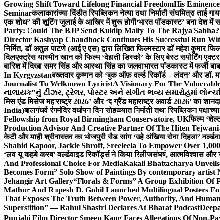
Growing Shift Toward Lifelong Financial Freedom
His Eminence
Seminar
कलाकारांच्या दिंडीत रिपब्लिकन नेत्या तथा निर्माती संघमित्रा ताई गाय
एक शोध” की शूटिंग जुलाई के आखिर में शुरू होगी
‘भारत पॉडकास्ट’ बना देश में 
Party: Could The BJP Send Kuldip Maity To The Rajya Sabha?
Director Kashyap Chandhock Continues His Successful Run Wi
निर्मित, डॉ अतुल पाटणे (आई ए एस) द्वारा लिखित फिल्मस्टार डॉ महेश कुमार फि
दिल
एक्ट्रेस यास्मीन खान को फिल्म ‘देहाती डिस्को’ के लिए बेस्ट सपोर्टिंग एक
बारिश में दिखा समर सिंह और आस्था सिंह का जलवा
भारत पॉडकास्ट में फर्जी बा
In Kyrgyzstan
बख्तवार कृष्णन को ‘बुक ऑफ़ वर्ल्ड रिकॉर्ड – लंदन’ और डॉ. म
Journalist To Welknown Lyricist
A Visionary For The Vulnerabl
નાલાયક”નું ટીઝર, ટ્રેલર, પોસ્ટર અને સંગીત ભવ્ય સમારોહમાં લોન્ચ
मिस एंड मिसेज महाराष्ट्र 2026’ और ‘द ग्रैंड महाराष्ट्र अवार्ड 2026’ का शान
India)
बालगंधर्व रंगमंदिर वर्धापन दिन सोहळ्यात निर्माती तथा रिपब्लिकन पक्षाच्य
Fellowship from Royal Birmingham Conservatoire, UK
फिल्म ‘शेल्
Production Advisor And Creative Partner Of The Hiten Tejwan
केटी और माही श्रीवास्तव का भोजपुरी सैड सांग ‘उहे अंखिया रोवा दिहला’ वर्ल्डव
Shahid Kapoor, Jackie Shroff, Sreeleela To Empower Over 1,00
‘लव यू कहबे करब’ वर्ल्डवाइड रिकॉर्ड्स ने किया रिलीज
संघर्ष, आत्मविश्वास और 
And Professional Choice For Media
Kakali Bhattacharya Unvei
Becomes Form” Solo Show of Paintings By contemporary artist N
Jehangir Art Gallery
“Florals & Forms” A Group Exhibition Of P
Mathur And Rupesh D. Gohil Launched Multilingual Posters F
That Exposes The Truth Between Power, Authority, And Huma
Superstition” — Rahul Shastri Declares At Bharat Podcast
Deepa
Punjabi Film Director Smeep Kang Faces Allegations Of Non-Pa