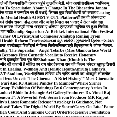
ाँ विन्ध्यवासिनी दरबार पहुंचे कुलदीप मैती, मांगा आशीर्वाद
फ़िल्म “अभिमन्यु –
st To Speculation About A Change In The Bharatiya Janata
रू यादव ने जन्मदिन पर दी बधाई, लिम्का बुक रिकॉर्डधारी को सराहा
Casting
 On Mental Health At MSTV OTT Platform
डॉ एस वी अंचन द्वारा
र बने संदीप रावत, नीलू रावत और अमित मिश्रा का ‘असर ये तेरा’ जीत रहा
बिग ब्लास्ट भोजपुरी गाना ‘बदरवा ए धनिया’ एसएफसी म्यूजिक पर हुआ रिलीज,
 का नहीं
Sandip Soparrkar At Bishkek International Film Festival
ourney Of Lyricist And Composer Amitabh Ranjan From
 Health Reform Fearless
લંડનમાં શૂટ થયેલી ગુજરાતી ફિલ્મ “લાયક
ागा’ वर्ल्डवाइड रिकॉर्ड्स ने किया रिलीज
निलायश्री क्रिएशन्स ने ‘होप्स मिस्टर,
athy, The Superstar – Angel Tetarbe (Miss Glamourface World
Becomes First Carnatic Vocalist to Receive Honorary
सीन ने झकझोर दिया पूरा सेट
Shabnam Khan (Khushi) Is The
म्मीद की कहानी है मोहित एम राय और ऐश्याना राय की फिल्म ‘स्वेटर’
खुशबू तिवारी
 In Healing, Wellness And Holistic Health
Amruta Fadnavis,
SVP Stadium, Worli
इशिका टोरिया और सृष्टि भारती का भोजपुरी लोकगीत
 Deus Unveils ‘The Cinema – A Brief History’” Most Cinematic
ta Puri And RJ Anurag Pandey In Mumbai
“Where Silence
roup Exhibition Of Paintings By 6 Contemporary Artists In
anhavi Bhide In Jehangir Art Gallery
Producers Dr. Vimal Raj
 Season 1”: A Powerful Web Series From Producer MK Rajput
y’s Latest Romantic Release
“Astrology Is Guidance, Not
dcast’ Takes The Digital World By Storm
‘Carry On Jatta’ Fame
, High Court And Supreme Court Order
Progressive Foundation