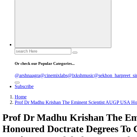
Search
for:
Or check our Popular Categories...
@arshnaagra
@cinemixlabs
@lxkshmusic
@sekhon_harpreet_si
Subscribe
Home
Prof Dr Madhu Krishan The Eminent Scientist AUGP USA Hon
Prof Dr Madhu Krishan The Em
Honoured Doctrate Degrees To 