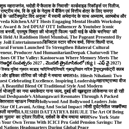
 शुरू महराजगंज, भदोही में
‘कैलाश के निवासी’ वर्ल्डवाइड रिकॉर्ड्स पर रिलीज,
 मंच, वि के दुबे के नेतृत्व में बैंकिंग एवं वित्तीय क्षेत्र के लिए समग्र
 के ‘आर्टिक्युलेट विद अनुजा’ में स्वामी अभेदानंद के साथ अध्यात्म, आत्मबोध और
rveda Kitchen
AAFT Hosts Engaging Mental Health Workshop
nic Award & 3rd DPIAF OTT Influencer & Youtuber Iconic
ता बनर्जी, प्रत्युष मिश्रा की भोजपुरी फिल्म ‘छठी माई के धोके चरनिया’ की
26 Held At Raddison Hotel Mumbai, The Pageant Presented By
 Joill Entertainments
डिजिटल स्टार सौरभ शर्मा, सिंगर शिल्पी राज,
ral Forum Launched To Strengthen Bilateral Cultural
reneur, Producer And Humanitarian
Deepak Chaturvedi The
choes Of The Valley: Kastoorwan Where Memory Meets The
ित
ఆర్థిక సంవత్సరం 2027 , మొదటి త్రైమాసికంలో (క్యు 1 -ఎఫ్ వై 2027)
 সুবিধা প্রদান করেছে আইসিআইসিআই প্রুডেন্সিয়াল লাইফ ইন্স্যুরেন্স
कंट्री क्लब
ंह और इशिका तोरिया की जोड़ी ने मचाया धमाल
Mr. Hitesh Nihalani: Two
est Celebrating Excellence. Inspiring Leadership
महाराष्ट्राच्या वीज
Beautiful Blend Of Traditional Style And Modern
्ड्स भोजपुरी का नया धमाकेदार गाना जल्द, दुबई की खूबसूरत लोकेशन्स पर हो रही
hul Deshpande’s Abhangawari Resonates Through A Packed
 भक्तिरसात न्हाऊन निघाले
Hollywood And Bollywood Leaders Join
r Of Lavani, Acting And Social Impact !
मोशी दुर्घटनेतील जखमींच्या
केली मागणी
RAJESHH DATTATRYA BHUJLE The Art Of Being
रू का गुलाम’ का ट्रेलर रिलीज, दर्शकों के बीच मचाया धमाल
New York State
n Your Own Terms With ICICI Pru Gold Pension Savings: The
d Nations Headquarters During Global Peace