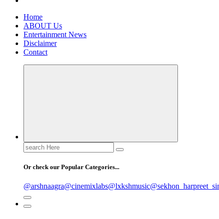
Home
ABOUT Us
Entertainment News
Disclaimer
Contact
Search
for:
Or check our Popular Categories...
@arshnaagra
@cinemixlabs
@lxkshmusic
@sekhon_harpreet_si