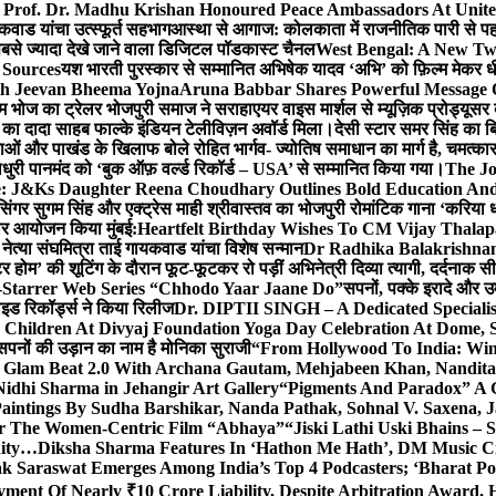
 Prof. Dr. Madhu Krishan Honoured Peace Ambassadors At Unite
कवाड यांचा उत्स्फूर्त सहभाग
आस्था से आगाज: कोलकाता में राजनीतिक पारी से पहले म
सबसे ज्यादा देखे जाने वाला डिजिटल पॉडकास्ट चैनल
West Bengal: A New Twi
 Sources
यश भारती पुरस्कार से सम्मानित अभिषेक यादव ‘अभि’ को फ़िल्म मेकर धी
th Jeevan Bheema Yojna
Aruna Babbar Shares Powerful Message
ल्म भोज का ट्रेलर भोजपुरी समाज ने सराहा
एयर वाइस मार्शल से म्यूज़िक प्रोड्यूस
्टर का दादा साहब फाल्के इंडियन टेलीविज़न अवॉर्ड मिला।
देसी स्टार समर सिंह का 
बाओं और पाखंड के खिलाफ बोले रोहित भार्गव- ज्योतिष समाधान का मार्ग है, चमत्कार
ाधुरी पानमंद को ‘बुक ऑफ़ वर्ल्ड रिकॉर्ड – USA’ से सम्मानित किया गया।
The J
e: J&Ks Daughter Reena Choudhary Outlines Bold Education And
सिंगर सुगम सिंह और एक्ट्रेस माही श्रीवास्तव का भोजपुरी रोमांटिक गाना ‘करिया ध
दार आयोजन किया मुंबई:
Heartfelt Birthday Wishes To CM Vijay Thalap
ा नेत्या संघमित्रा ताई गायकवाड यांचा विशेष सन्मान
Dr Radhika Balakrishnan 
टर होम’ की शूटिंग के दौरान फूट-फूटकर रो पड़ीं अभिनेत्री दिव्या त्यागी, दर्दनाक 
i-Starrer Web Series “Chhodo Yaar Jaane Do”
सपनों, पक्के इरादे और उ
ाइड रिकॉर्ड्स ने किया रिलीज
Dr. DIPTII SINGH – A Dedicated Specialist
0 Children At Divyaj Foundation Yoga Day Celebration At Dome, 
सपनों की उड़ान का नाम है मोनिका सुराजी
“From Hollywood To India: Wins
ls Glam Beat 2.0 With Archana Gautam, Mehjabeen Khan, Nandi
idhi Sharma in Jehangir Art Gallery
“Pigments And Paradox” A G
aintings By Sudha Barshikar, Nanda Pathak, Sohnal V. Saxena, J
or The Women-Centric Film “Abhaya”
“Jiski Lathi Uski Bhains –
nity…
Diksha Sharma Features In ‘Hathon Me Hath’, DM Music Cit
k Saraswat Emerges Among India’s Top 4 Podcasters; ‘Bharat Po
yment Of Nearly ₹10 Crore Liability, Despite Arbitration Award