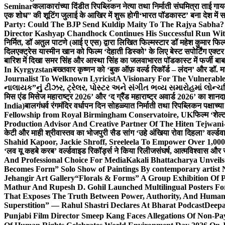
Seminar
कलाकारांच्या दिंडीत रिपब्लिकन नेत्या तथा निर्माती संघमित्रा ताई गाय
एक शोध” की शूटिंग जुलाई के आखिर में शुरू होगी
‘भारत पॉडकास्ट’ बना देश में 
Party: Could The BJP Send Kuldip Maity To The Rajya Sabha?
Director Kashyap Chandhock Continues His Successful Run Wi
निर्मित, डॉ अतुल पाटणे (आई ए एस) द्वारा लिखित फिल्मस्टार डॉ महेश कुमार फि
दिल
एक्ट्रेस यास्मीन खान को फिल्म ‘देहाती डिस्को’ के लिए बेस्ट सपोर्टिंग एक
बारिश में दिखा समर सिंह और आस्था सिंह का जलवा
भारत पॉडकास्ट में फर्जी बा
In Kyrgyzstan
बख्तवार कृष्णन को ‘बुक ऑफ़ वर्ल्ड रिकॉर्ड – लंदन’ और डॉ. म
Journalist To Welknown Lyricist
A Visionary For The Vulnerabl
નાલાયક”નું ટીઝર, ટ્રેલર, પોસ્ટર અને સંગીત ભવ્ય સમારોહમાં લોન્ચ
मिस एंड मिसेज महाराष्ट्र 2026’ और ‘द ग्रैंड महाराष्ट्र अवार्ड 2026’ का शान
India)
बालगंधर्व रंगमंदिर वर्धापन दिन सोहळ्यात निर्माती तथा रिपब्लिकन पक्षाच्य
Fellowship from Royal Birmingham Conservatoire, UK
फिल्म ‘शेल्
Production Advisor And Creative Partner Of The Hiten Tejwan
केटी और माही श्रीवास्तव का भोजपुरी सैड सांग ‘उहे अंखिया रोवा दिहला’ वर्ल्डव
Shahid Kapoor, Jackie Shroff, Sreeleela To Empower Over 1,00
‘लव यू कहबे करब’ वर्ल्डवाइड रिकॉर्ड्स ने किया रिलीज
संघर्ष, आत्मविश्वास और 
And Professional Choice For Media
Kakali Bhattacharya Unvei
Becomes Form” Solo Show of Paintings By contemporary artist N
Jehangir Art Gallery
“Florals & Forms” A Group Exhibition Of P
Mathur And Rupesh D. Gohil Launched Multilingual Posters F
That Exposes The Truth Between Power, Authority, And Huma
Superstition” — Rahul Shastri Declares At Bharat Podcast
Deepa
Punjabi Film Director Smeep Kang Faces Allegations Of Non-Pa