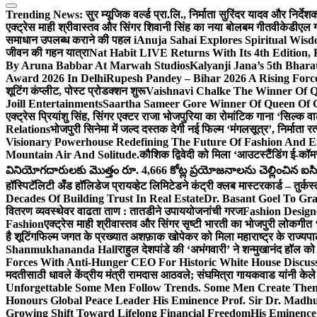
Trending News:
सुर म्यूजिक वर्ल्ड प्रा.लि., निर्माता सुरिंदर यादव और निर्द
एक्ट्रेस माही श्रीवास्तव और सिंगर शिवानी सिंह का नया बोलबम गीत
वीकेडीएल ग्
समाधान उपलब्ध कराने की पहल i
Anuja Sahai Explores Spiritual Wi
जीवन की गहन यात्रा
Nat Habit LIVE Returns With Its 4th Edition,
By Aruna Babbar At Marwah Studios
Kalyanji Jana’s 5th Bhar
Award 2026 In Delhi
Rupesh Pandey – Bihar 2026 A Rising Force 
शूटिंग कंप्लीट, पोस्ट प्रोडक्शन शुरू
Vaishnavi Chalke The Winner Of Qu
Joill Entertainments
Saartha Sameer Gore Winner Of Queen Of Gl
एक्ट्रेस प्रियांशु सिंह, सिंगर एक्टर राजा भोजपुरिया का रोमांटिक गाना ‘सिल्क
Relations
भोजपुरी सिनेमा में जल्द दस्तक देगी नई फिल्म ‘मंगलसूत्र’, निर्माता 
Visionary Powerhouse Redefining The Future Of Fashion And E
Mountain Air And Solitude.
कौशिक द्विवेदी को मिला ‘आउटस्टैंडिंग ई-कॉ
వినియోగదారులకు మొత్తం రూ. 4,666 కోట్ల ప్రయోజనాలను చెల్లించిన ఐసిఐసి
हॉस्पिटॅलिटी अँड हॉलिडेज प्रायव्हेट लिमिटेडने कंट्री क्लब मास्टरकार्ड – तुर्कस
Decades Of Building Trust In Real Estate
Dr. Basant Goel To Gra
वितरण व्यवस्थेवर वाढता ताण : तातडीने उपाययोजनांची गरज
Fashion Desig
Fashion
एक्ट्रेस माही श्रीवास्तव और सिंगर सृष्टी भारती का भोजपुरी लोकगी
है शूटिंग
फिल्म जगत के प्रख्यात अशफ़ाक खोपेकर को मिला महाराष्ट्र के राज्यपाल स
Shanmukhananda Hall
राहुल देशपांडे की ‘अभंगवारी’ ने शन्मुखानंद हॉल 
Forces With Anti-Hunger CEO For Historic White House Discus
मदतीसाठी धावले केंद्रीय मंत्री रामदास आठवले; संघमित्रा गायकवाड यांनी केल
Unforgettable Some Men Follow Trends. Some Men Create The
Honours Global Peace Leader His Eminence Prof. Sir Dr. Madhu 
Growing Shift Toward Lifelong Financial Freedom
His Eminence