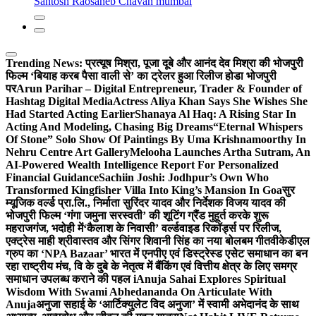
Santosh Raosaheb Chavan mumbai
Trending News:
प्रत्यूष मिश्रा, पूजा दूबे और आनंद देव मिश्रा की भोजपुरी
फिल्म ‘बियाह करब पैसा वाली से’ का ट्रेलर हुआ रिलीज होडा भोजपुरी
पर
Arun Parihar – Digital Entrepreneur, Trader & Founder of
Hashtag Digital Media
Actress Aliya Khan Says She Wishes She
Had Started Acting Earlier
Shanaya Al Haq: A Rising Star In
Acting And Modeling, Chasing Big Dreams
“Eternal Whispers
Of Stone” Solo Show Of Paintings By Uma Krishnamoorthy In
Nehru Centre Art Gallery
Melooha Launches Artha Sutram, An
AI-Powered Wealth Intelligence Report For Personalized
Financial Guidance
Sachiin Joshi: Jodhpur’s Own Who
Transformed Kingfisher Villa Into King’s Mansion In Goa
सुर
म्यूजिक वर्ल्ड प्रा.लि., निर्माता सुरिंदर यादव और निर्देशक विजय यादव की
भोजपुरी फिल्म ‘गंगा जमुना सरस्वती’ की शूटिंग ग्रैंड मुहूर्त करके शुरू
महराजगंज, भदोही में
‘कैलाश के निवासी’ वर्ल्डवाइड रिकॉर्ड्स पर रिलीज,
एक्ट्रेस माही श्रीवास्तव और सिंगर शिवानी सिंह का नया बोलबम गीत
वीकेडीएल
ग्रुप का ‘NPA Bazaar’ भारत में एनपीए एवं डिस्ट्रेस्ड एसेट समाधान का बन
रहा राष्ट्रीय मंच, वि के दुबे के नेतृत्व में बैंकिंग एवं वित्तीय क्षेत्र के लिए समग्र
समाधान उपलब्ध कराने की पहल i
Anuja Sahai Explores Spiritual
Wisdom With Swami Abhedananda On Articulate With
Anuja
अनुजा सहाई के ‘आर्टिक्युलेट विद अनुजा’ में स्वामी अभेदानंद के साथ