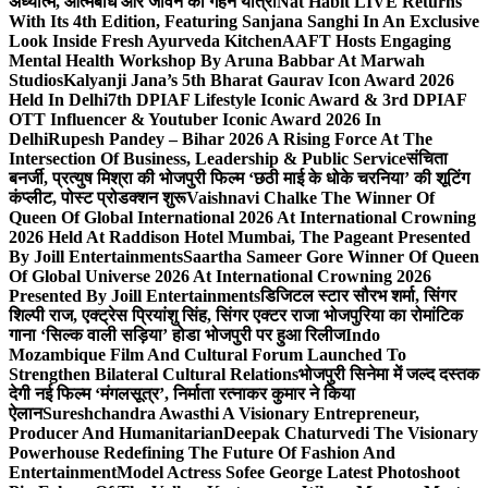
अध्यात्म, आत्मबोध और जीवन की गहन यात्रा
Nat Habit LIVE Returns
With Its 4th Edition, Featuring Sanjana Sanghi In An Exclusive
Look Inside Fresh Ayurveda Kitchen
AAFT Hosts Engaging
Mental Health Workshop By Aruna Babbar At Marwah
Studios
Kalyanji Jana’s 5th Bharat Gaurav Icon Award 2026
Held In Delhi
7th DPIAF Lifestyle Iconic Award & 3rd DPIAF
OTT Influencer & Youtuber Iconic Award 2026 In
Delhi
Rupesh Pandey – Bihar 2026 A Rising Force At The
Intersection Of Business, Leadership & Public Service
संचिता
बनर्जी, प्रत्युष मिश्रा की भोजपुरी फिल्म ‘छठी माई के धोके चरनिया’ की शूटिंग
कंप्लीट, पोस्ट प्रोडक्शन शुरू
Vaishnavi Chalke The Winner Of
Queen Of Global International 2026 At International Crowning
2026 Held At Raddison Hotel Mumbai, The Pageant Presented
By Joill Entertainments
Saartha Sameer Gore Winner Of Queen
Of Global Universe 2026 At International Crowning 2026
Presented By Joill Entertainments
डिजिटल स्टार सौरभ शर्मा, सिंगर
शिल्पी राज, एक्ट्रेस प्रियांशु सिंह, सिंगर एक्टर राजा भोजपुरिया का रोमांटिक
गाना ‘सिल्क वाली सड़िया’ होडा भोजपुरी पर हुआ रिलीज
Indo
Mozambique Film And Cultural Forum Launched To
Strengthen Bilateral Cultural Relations
भोजपुरी सिनेमा में जल्द दस्तक
देगी नई फिल्म ‘मंगलसूत्र’, निर्माता रत्नाकर कुमार ने किया
ऐलान
Sureshchandra Awasthi A Visionary Entrepreneur,
Producer And Humanitarian
Deepak Chaturvedi The Visionary
Powerhouse Redefining The Future Of Fashion And
Entertainment
Model Actress Sofee George Latest Photoshoot