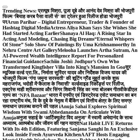
Skip
to
Trending News:
प्रत्यूष मिश्रा, पूजा दूबे और आनंद देव मिश्रा की भोजपुरी
content
फिल्म ‘बियाह करब पैसा वाली से’ का ट्रेलर हुआ रिलीज होडा भोजपुरी
पर
Arun Parihar – Digital Entrepreneur, Trader & Founder of
Hashtag Digital Media
Actress Aliya Khan Says She Wishes She
Had Started Acting Earlier
Shanaya Al Haq: A Rising Star In
Acting And Modeling, Chasing Big Dreams
“Eternal Whispers
Of Stone” Solo Show Of Paintings By Uma Krishnamoorthy In
Nehru Centre Art Gallery
Melooha Launches Artha Sutram, An
AI-Powered Wealth Intelligence Report For Personalized
Financial Guidance
Sachiin Joshi: Jodhpur’s Own Who
Transformed Kingfisher Villa Into King’s Mansion In Goa
सुर
म्यूजिक वर्ल्ड प्रा.लि., निर्माता सुरिंदर यादव और निर्देशक विजय यादव की
भोजपुरी फिल्म ‘गंगा जमुना सरस्वती’ की शूटिंग ग्रैंड मुहूर्त करके शुरू
महराजगंज, भदोही में
‘कैलाश के निवासी’ वर्ल्डवाइड रिकॉर्ड्स पर रिलीज,
एक्ट्रेस माही श्रीवास्तव और सिंगर शिवानी सिंह का नया बोलबम गीत
वीकेडीएल
ग्रुप का ‘NPA Bazaar’ भारत में एनपीए एवं डिस्ट्रेस्ड एसेट समाधान का बन
रहा राष्ट्रीय मंच, वि के दुबे के नेतृत्व में बैंकिंग एवं वित्तीय क्षेत्र के लिए समग्र
समाधान उपलब्ध कराने की पहल i
Anuja Sahai Explores Spiritual
Wisdom With Swami Abhedananda On Articulate With
Anuja
अनुजा सहाई के ‘आर्टिक्युलेट विद अनुजा’ में स्वामी अभेदानंद के साथ
अध्यात्म, आत्मबोध और जीवन की गहन यात्रा
Nat Habit LIVE Returns
With Its 4th Edition, Featuring Sanjana Sanghi In An Exclusive
Look Inside Fresh Ayurveda Kitchen
AAFT Hosts Engaging