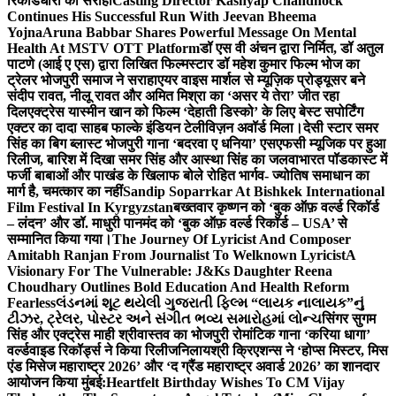
रिकॉर्डधारी को सराहा
Casting Director Kashyap Chandhock
Continues His Successful Run With Jeevan Bheema
Yojna
Aruna Babbar Shares Powerful Message On Mental
Health At MSTV OTT Platform
डॉ एस वी अंचन द्वारा निर्मित, डॉ अतुल
पाटणे (आई ए एस) द्वारा लिखित फिल्मस्टार डॉ महेश कुमार फिल्म भोज का
ट्रेलर भोजपुरी समाज ने सराहा
एयर वाइस मार्शल से म्यूज़िक प्रोड्यूसर बने
संदीप रावत, नीलू रावत और अमित मिश्रा का ‘असर ये तेरा’ जीत रहा
दिल
एक्ट्रेस यास्मीन खान को फिल्म ‘देहाती डिस्को’ के लिए बेस्ट सपोर्टिंग
एक्टर का दादा साहब फाल्के इंडियन टेलीविज़न अवॉर्ड मिला।
देसी स्टार समर
सिंह का बिग ब्लास्ट भोजपुरी गाना ‘बदरवा ए धनिया’ एसएफसी म्यूजिक पर हुआ
रिलीज, बारिश में दिखा समर सिंह और आस्था सिंह का जलवा
भारत पॉडकास्ट में
फर्जी बाबाओं और पाखंड के खिलाफ बोले रोहित भार्गव- ज्योतिष समाधान का
मार्ग है, चमत्कार का नहीं
Sandip Soparrkar At Bishkek International
Film Festival In Kyrgyzstan
बख्तवार कृष्णन को ‘बुक ऑफ़ वर्ल्ड रिकॉर्ड
– लंदन’ और डॉ. माधुरी पानमंद को ‘बुक ऑफ़ वर्ल्ड रिकॉर्ड – USA’ से
सम्मानित किया गया।
The Journey Of Lyricist And Composer
Amitabh Ranjan From Journalist To Welknown Lyricist
A
Visionary For The Vulnerable: J&Ks Daughter Reena
Choudhary Outlines Bold Education And Health Reform
Fearless
લંડનમાં શૂટ થયેલી ગુજરાતી ફિલ્મ “લાયક નાલાયક”નું
ટીઝર, ટ્રેલર, પોસ્ટર અને સંગીત ભવ્ય સમારોહમાં લોન્ચ
सिंगर सुगम
सिंह और एक्ट्रेस माही श्रीवास्तव का भोजपुरी रोमांटिक गाना ‘करिया धागा’
वर्ल्डवाइड रिकॉर्ड्स ने किया रिलीज
निलायश्री क्रिएशन्स ने ‘होप्स मिस्टर, मिस
एंड मिसेज महाराष्ट्र 2026’ और ‘द ग्रैंड महाराष्ट्र अवार्ड 2026’ का शानदार
आयोजन किया मुंबई:
Heartfelt Birthday Wishes To CM Vijay