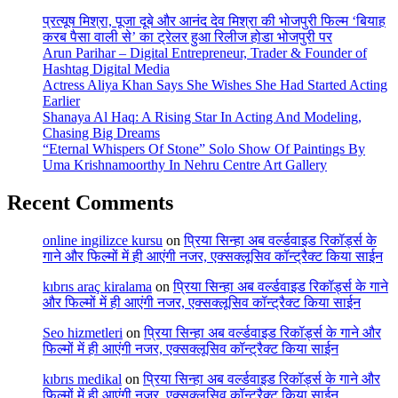
प्रत्यूष मिश्रा, पूजा दूबे और आनंद देव मिश्रा की भोजपुरी फिल्म ‘बियाह
करब पैसा वाली से’ का ट्रेलर हुआ रिलीज होडा भोजपुरी पर
Arun Parihar – Digital Entrepreneur, Trader & Founder of
Hashtag Digital Media
Actress Aliya Khan Says She Wishes She Had Started Acting
Earlier
Shanaya Al Haq: A Rising Star In Acting And Modeling,
Chasing Big Dreams
“Eternal Whispers Of Stone” Solo Show Of Paintings By
Uma Krishnamoorthy In Nehru Centre Art Gallery
Recent Comments
online ingilizce kursu
on
प्रिया सिन्हा अब वर्ल्डवाइड रिकॉर्ड्स के
गाने और फिल्मों में ही आएंगी नजर, एक्सक्लूसिव कॉन्ट्रैक्ट किया साईन
kıbrıs araç kiralama
on
प्रिया सिन्हा अब वर्ल्डवाइड रिकॉर्ड्स के गाने
और फिल्मों में ही आएंगी नजर, एक्सक्लूसिव कॉन्ट्रैक्ट किया साईन
Seo hizmetleri
on
प्रिया सिन्हा अब वर्ल्डवाइड रिकॉर्ड्स के गाने और
फिल्मों में ही आएंगी नजर, एक्सक्लूसिव कॉन्ट्रैक्ट किया साईन
kıbrıs medikal
on
प्रिया सिन्हा अब वर्ल्डवाइड रिकॉर्ड्स के गाने और
फिल्मों में ही आएंगी नजर, एक्सक्लूसिव कॉन्ट्रैक्ट किया साईन