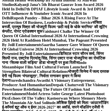
Mental Health Workshop By Aruna Babbar At Marwah
Studios
Kalyanji Jana’s 5th Bharat Gaurav Icon Award 2026
Held In Delhi
7th DPIAF Lifestyle Iconic Award & 3rd DPIAF
OTT Influencer & Youtuber Iconic Award 2026 In
Delhi
Rupesh Pandey – Bihar 2026 A Rising Force At The
Intersection Of Business, Leadership & Public Service
संचिता
बनर्जी, प्रत्युष मिश्रा की भोजपुरी फिल्म ‘छठी माई के धोके चरनिया’ की शूटिंग
कंप्लीट, पोस्ट प्रोडक्शन शुरू
Vaishnavi Chalke The Winner Of
Queen Of Global International 2026 At International Crowning
2026 Held At Raddison Hotel Mumbai, The Pageant Presented
By Joill Entertainments
Saartha Sameer Gore Winner Of Queen
Of Global Universe 2026 At International Crowning 2026
Presented By Joill Entertainments
डिजिटल स्टार सौरभ शर्मा, सिंगर
शिल्पी राज, एक्ट्रेस प्रियांशु सिंह, सिंगर एक्टर राजा भोजपुरिया का रोमांटिक
गाना ‘सिल्क वाली सड़िया’ होडा भोजपुरी पर हुआ रिलीज
Indo
Mozambique Film And Cultural Forum Launched To
Strengthen Bilateral Cultural Relations
भोजपुरी सिनेमा में जल्द दस्तक
देगी नई फिल्म ‘मंगलसूत्र’, निर्माता रत्नाकर कुमार ने किया
ऐलान
Sureshchandra Awasthi A Visionary Entrepreneur,
Producer And Humanitarian
Deepak Chaturvedi The Visionary
Powerhouse Redefining The Future Of Fashion And
Entertainment
Model Actress Sofee George Latest Photoshoot
Pics
Echoes Of The Valley: Kastoorwan Where Memory Meets
The Mountain Air And Solitude.
कौशिक द्विवेदी को मिला ‘आउटस्टैंडिंग
ई-कॉमर्स शूट ऑफ द ईयर 2026-2027’ का अवॉर्ड, सपने मॉडलिंग एजेंसी ने