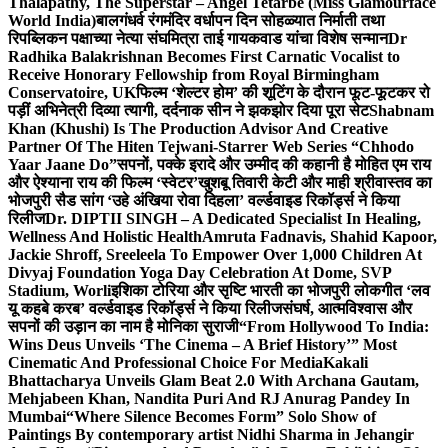
Thalapathy, The Superstar – Angel Tetarbe (Miss Glamourface
World India)
बालगंधर्व रंगमंदिर वर्धापन दिन सोहळ्यात निर्माती तथा
रिपब्लिकन पक्षाच्या नेत्या संघमित्रा ताई गायकवाड यांचा विशेष सन्मान
Dr
Radhika Balakrishnan Becomes First Carnatic Vocalist to
Receive Honorary Fellowship from Royal Birmingham
Conservatoire, UK
फिल्म ‘शेल्टर होम’ की शूटिंग के दौरान फूट-फूटकर रो
पड़ीं अभिनेत्री दिव्या त्यागी, दर्दनाक सीन ने झकझोर दिया पूरा सेट
Shabnam
Khan (Khushi) Is The Production Advisor And Creative
Partner Of The Hiten Tejwani-Starrer Web Series “Chhodo
Yaar Jaane Do”
सपनों, पक्के इरादे और उम्मीद की कहानी है मोहित एम राय
और ऐश्याना राय की फिल्म ‘स्वेटर’
खुशबू तिवारी केटी और माही श्रीवास्तव का
भोजपुरी सैड सांग ‘उहे अंखिया रोवा दिहला’ वर्ल्डवाइड रिकॉर्ड्स ने किया
रिलीज
Dr. DIPTII SINGH – A Dedicated Specialist In Healing,
Wellness And Holistic Health
Amruta Fadnavis, Shahid Kapoor,
Jackie Shroff, Sreeleela To Empower Over 1,000 Children At
Divyaj Foundation Yoga Day Celebration At Dome, SVP
Stadium, Worli
इशिका टोरिया और सृष्टि भारती का भोजपुरी लोकगीत ‘लव
यू कहबे करब’ वर्ल्डवाइड रिकॉर्ड्स ने किया रिलीज
संघर्ष, आत्मविश्वास और
सपनों की उड़ान का नाम है मोनिका सुराजी
“From Hollywood To India:
Wins Deus Unveils ‘The Cinema – A Brief History’” Most
Cinematic And Professional Choice For Media
Kakali
Bhattacharya Unveils Glam Beat 2.0 With Archana Gautam,
Mehjabeen Khan, Nandita Puri And RJ Anurag Pandey In
Mumbai
“Where Silence Becomes Form” Solo Show of
Paintings By contemporary artist Nidhi Sharma in Jehangir