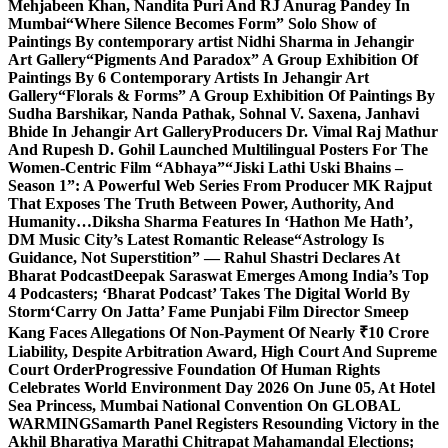
Mehjabeen Khan, Nandita Puri And RJ Anurag Pandey In
Mumbai
“Where Silence Becomes Form” Solo Show of
Paintings By contemporary artist Nidhi Sharma in Jehangir
Art Gallery
“Pigments And Paradox” A Group Exhibition Of
Paintings By 6 Contemporary Artists In Jehangir Art
Gallery
“Florals & Forms” A Group Exhibition Of Paintings By
Sudha Barshikar, Nanda Pathak, Sohnal V. Saxena, Janhavi
Bhide In Jehangir Art Gallery
Producers Dr. Vimal Raj Mathur
And Rupesh D. Gohil Launched Multilingual Posters For The
Women-Centric Film “Abhaya”
“Jiski Lathi Uski Bhains –
Season 1”: A Powerful Web Series From Producer MK Rajput
That Exposes The Truth Between Power, Authority, And
Humanity…
Diksha Sharma Features In ‘Hathon Me Hath’,
DM Music City’s Latest Romantic Release
“Astrology Is
Guidance, Not Superstition” — Rahul Shastri Declares At
Bharat Podcast
Deepak Saraswat Emerges Among India’s Top
4 Podcasters; ‘Bharat Podcast’ Takes The Digital World By
Storm
‘Carry On Jatta’ Fame Punjabi Film Director Smeep
Kang Faces Allegations Of Non-Payment Of Nearly ₹10 Crore
Liability, Despite Arbitration Award, High Court And Supreme
Court Order
Progressive Foundation Of Human Rights
Celebrates World Environment Day 2026 On June 05, At Hotel
Sea Princess, Mumbai National Convention On GLOBAL
WARMING
Samarth Panel Registers Resounding Victory in the
Akhil Bharatiya Marathi Chitrapat Mahamandal Elections;