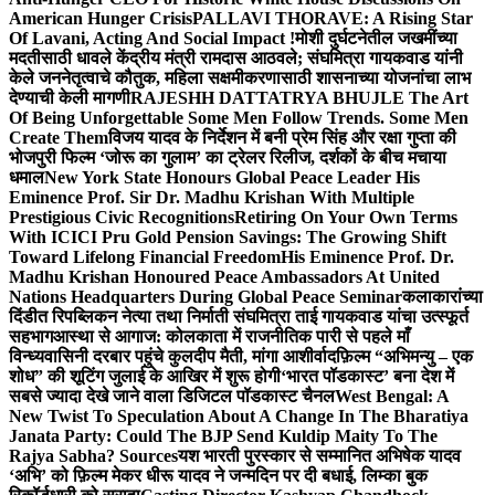
American Hunger Crisis
PALLAVI THORAVE: A Rising Star
Of Lavani, Acting And Social Impact !
मोशी दुर्घटनेतील जखमींच्या
मदतीसाठी धावले केंद्रीय मंत्री रामदास आठवले; संघमित्रा गायकवाड यांनी
केले जननेतृत्वाचे कौतुक, महिला सक्षमीकरणासाठी शासनाच्या योजनांचा लाभ
देण्याची केली मागणी
RAJESHH DATTATRYA BHUJLE The Art
Of Being Unforgettable Some Men Follow Trends. Some Men
Create Them
विजय यादव के निर्देशन में बनी प्रेम सिंह और रक्षा गुप्ता की
भोजपुरी फिल्म ‘जोरू का गुलाम’ का ट्रेलर रिलीज, दर्शकों के बीच मचाया
धमाल
New York State Honours Global Peace Leader His
Eminence Prof. Sir Dr. Madhu Krishan With Multiple
Prestigious Civic Recognitions
Retiring On Your Own Terms
With ICICI Pru Gold Pension Savings: The Growing Shift
Toward Lifelong Financial Freedom
His Eminence Prof. Dr.
Madhu Krishan Honoured Peace Ambassadors At United
Nations Headquarters During Global Peace Seminar
कलाकारांच्या
दिंडीत रिपब्लिकन नेत्या तथा निर्माती संघमित्रा ताई गायकवाड यांचा उत्स्फूर्त
सहभाग
आस्था से आगाज: कोलकाता में राजनीतिक पारी से पहले माँ
विन्ध्यवासिनी दरबार पहुंचे कुलदीप मैती, मांगा आशीर्वाद
फ़िल्म “अभिमन्यु – एक
शोध” की शूटिंग जुलाई के आखिर में शुरू होगी
‘भारत पॉडकास्ट’ बना देश में
सबसे ज्यादा देखे जाने वाला डिजिटल पॉडकास्ट चैनल
West Bengal: A
New Twist To Speculation About A Change In The Bharatiya
Janata Party: Could The BJP Send Kuldip Maity To The
Rajya Sabha? Sources
यश भारती पुरस्कार से सम्मानित अभिषेक यादव
‘अभि’ को फ़िल्म मेकर धीरू यादव ने जन्मदिन पर दी बधाई, लिम्का बुक