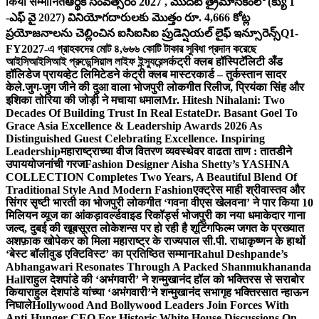
किया सम्मानित
ఆర్థిక సంవత్సరం 2027 , మొదటి త్రైమాసికంలో (క్యు 1
-ఎఫ్ వై 2027) వినియోగదారులకు మొత్తం రూ. 4,666 కోట్ల
ప్రయోజనాలను చెల్లించిన ఐసిఐసిఐ ప్రుడెన్షియల్ లైఫ్ ఇన్సూరెన్స్
Q1-
FY2027-এ গ্রাহকদের মোট ৪,৬৬৬ কোটি টাকার সুবিধা প্রদান করেছে
আইসিআইসিআই প্রুডেন্সিয়াল লাইফ ইন্স্যুরেন্স
कंट्री क्लब हॉस्पिटॅलिटी अँड
हॉलिडेज प्रायव्हेट लिमिटेडने कंट्री क्लब मास्टरकार्ड – तुर्कस्तान सादर
केले.
जुग-जुग जीने की दुआ वाला भोजपुरी लोकगीत रिलीज, प्रियंका सिंह और
इशिका तोरिया की जोड़ी ने मचाया धमाल
Mr. Hitesh Nihalani: Two
Decades Of Building Trust In Real Estate
Dr. Basant Goel To
Grace Asia Excellence & Leadership Awards 2026 As
Distinguished Guest Celebrating Excellence. Inspiring
Leadership
महाराष्ट्राच्या वीज वितरण व्यवस्थेवर वाढता ताण : तातडीने
उपाययोजनांची गरज
Fashion Designer Aisha Shetty’s YASHNA
COLLECTION Completes Two Years, A Beautiful Blend Of
Traditional Style And Modern Fashion
एक्ट्रेस माही श्रीवास्तव और
सिंगर सृष्टी भारती का भोजपुरी लोकगीत ‘गवना वीएस खेलवना’ ने पार किया 10
मिलियन व्यूज का आंकड़ा
वर्ल्डवाइड रिकॉर्ड्स भोजपुरी का नया धमाकेदार गाना
जल्द, दुबई की खूबसूरत लोकेशन्स पर हो रही है शूटिंग
फिल्म जगत के प्रख्यात
अशफ़ाक खोपेकर को मिला महाराष्ट्र के राज्यपाल सी.पी. राधाकृष्णन के हाथों
‘बेस्ट बॉलीवुड एक्टिविस्ट’ का प्रतिष्ठित सम्मान
Rahul Deshpande’s
Abhangawari Resonates Through A Packed Shanmukhananda
Hall
राहुल देशपांडे की ‘अभंगवारी’ ने शन्मुखानंद हॉल को भक्तिरस से सराबोर
किया
राहुल देशपांडे यांच्या ‘अभंगवारी’ने शन्मुखानंद सभागृह भक्तिरसात न्हाऊन
निघाले
Hollywood And Bollywood Leaders Join Forces With
Anti-Hunger CEO For Historic White House Discussions On