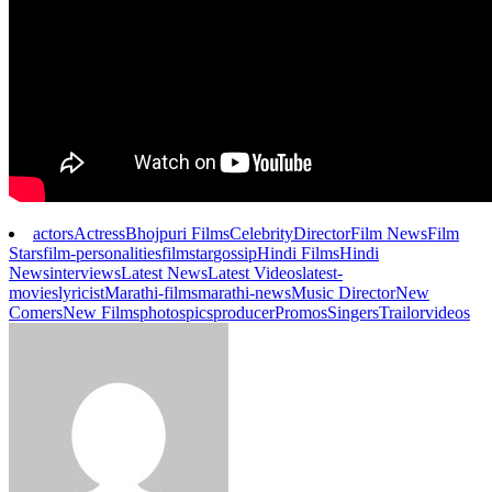
actors
Actress
Bhojpuri Films
Celebrity
Director
Film News
Film
Stars
film-personalities
filmstar
gossip
Hindi Films
Hindi
News
interviews
Latest News
Latest Videos
latest-
movies
lyricist
Marathi-films
marathi-news
Music Director
New
Comers
New Films
photos
pics
producer
Promos
Singers
Trailor
videos