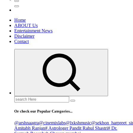
Home
ABOUT Us
Entertainment News
Disclaimer
Contact
Search
for:
Or check our Popular Categories...
@arshnaagra
@cinemixlabs
@lxkshmusic
@sekhon_harpreet_si
Amitabh Ranjan
# Astrologer Pandit Rahul Shastri
# Dr.