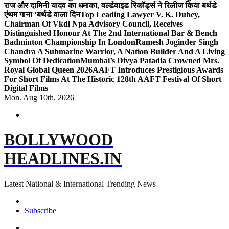
राज और दामिनी यादव का धमाका, वर्ल्डवाइड रिकॉर्ड्स ने रिलीज किया बर्थडे
एंथम गाना ‘बर्थडे वाला दिन
Top Leading Lawyer V. K. Dubey,
Chairman Of Vkdl Npa Advisory Council, Receives
Distinguished Honour At The 2nd International Bar & Bench
Badminton Championship In London
Ramesh Joginder Singh
Chandra A Submarine Warrior, A Nation Builder And A Living
Symbol Of Dedication
Mumbai’s Divya Patadia Crowned Mrs.
Royal Global Queen 2026
AAFT Introduces Prestigious Awards
For Short Films At The Historic 128th AAFT Festival Of Short
Digital Films
Mon. Aug 10th, 2026
BOLLYWOOD
HEADLINES.IN
Latest National & International Trending News
Subscribe