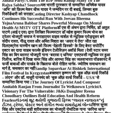
Janata Party: Could The BJP Send Kuldip Maity To The
Rajya Sabha? Sources
यश भारती पुरस्कार से सम्मानित अभिषेक यादव
‘अभि’ को फ़िल्म मेकर धीरू यादव ने जन्मदिन पर दी बधाई, लिम्का बुक
रिकॉर्डधारी को सराहा
Casting Director Kashyap Chandhock
Continues His Successful Run With Jeevan Bheema
Yojna
Aruna Babbar Shares Powerful Message On Mental
Health At MSTV OTT Platform
डॉ एस वी अंचन द्वारा निर्मित, डॉ अतुल
पाटणे (आई ए एस) द्वारा लिखित फिल्मस्टार डॉ महेश कुमार फिल्म भोज का
ट्रेलर भोजपुरी समाज ने सराहा
एयर वाइस मार्शल से म्यूज़िक प्रोड्यूसर बने
संदीप रावत, नीलू रावत और अमित मिश्रा का ‘असर ये तेरा’ जीत रहा
दिल
एक्ट्रेस यास्मीन खान को फिल्म ‘देहाती डिस्को’ के लिए बेस्ट सपोर्टिंग
एक्टर का दादा साहब फाल्के इंडियन टेलीविज़न अवॉर्ड मिला।
देसी स्टार समर
सिंह का बिग ब्लास्ट भोजपुरी गाना ‘बदरवा ए धनिया’ एसएफसी म्यूजिक पर हुआ
रिलीज, बारिश में दिखा समर सिंह और आस्था सिंह का जलवा
भारत पॉडकास्ट में
फर्जी बाबाओं और पाखंड के खिलाफ बोले रोहित भार्गव- ज्योतिष समाधान का
मार्ग है, चमत्कार का नहीं
Sandip Soparrkar At Bishkek International
Film Festival In Kyrgyzstan
बख्तवार कृष्णन को ‘बुक ऑफ़ वर्ल्ड रिकॉर्ड
– लंदन’ और डॉ. माधुरी पानमंद को ‘बुक ऑफ़ वर्ल्ड रिकॉर्ड – USA’ से
सम्मानित किया गया।
The Journey Of Lyricist And Composer
Amitabh Ranjan From Journalist To Welknown Lyricist
A
Visionary For The Vulnerable: J&Ks Daughter Reena
Choudhary Outlines Bold Education And Health Reform
Fearless
લંડનમાં શૂટ થયેલી ગુજરાતી ફિલ્મ “લાયક નાલાયક”નું
ટીઝર, ટ્રેલર, પોસ્ટર અને સંગીત ભવ્ય સમારોહમાં લોન્ચ
सिंगर सुगम
सिंह और एक्ट्रेस माही श्रीवास्तव का भोजपुरी रोमांटिक गाना ‘करिया धागा’