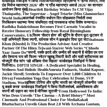
वर्ल्डवाइड रिकॉर्ड्स ने किया रिलीज
निलायश्री क्रिएशन्स ने ‘होप्स मिस्टर, मिस
एंड मिसेज महाराष्ट्र 2026’ और ‘द ग्रैंड महाराष्ट्र अवार्ड 2026’ का शानदार
आयोजन किया मुंबई:
Heartfelt Birthday Wishes To CM Vijay
Thalapathy, The Superstar – Angel Tetarbe (Miss Glamourface
World India)
बालगंधर्व रंगमंदिर वर्धापन दिन सोहळ्यात निर्माती तथा
रिपब्लिकन पक्षाच्या नेत्या संघमित्रा ताई गायकवाड यांचा विशेष सन्मान
Dr
Radhika Balakrishnan Becomes First Carnatic Vocalist to
Receive Honorary Fellowship from Royal Birmingham
Conservatoire, UK
फिल्म ‘शेल्टर होम’ की शूटिंग के दौरान फूट-फूटकर रो
पड़ीं अभिनेत्री दिव्या त्यागी, दर्दनाक सीन ने झकझोर दिया पूरा सेट
Shabnam
Khan (Khushi) Is The Production Advisor And Creative
Partner Of The Hiten Tejwani-Starrer Web Series “Chhodo
Yaar Jaane Do”
सपनों, पक्के इरादे और उम्मीद की कहानी है मोहित एम राय
और ऐश्याना राय की फिल्म ‘स्वेटर’
खुशबू तिवारी केटी और माही श्रीवास्तव का
भोजपुरी सैड सांग ‘उहे अंखिया रोवा दिहला’ वर्ल्डवाइड रिकॉर्ड्स ने किया
रिलीज
Dr. DIPTII SINGH – A Dedicated Specialist In Healing,
Wellness And Holistic Health
Amruta Fadnavis, Shahid Kapoor,
Jackie Shroff, Sreeleela To Empower Over 1,000 Children At
Divyaj Foundation Yoga Day Celebration At Dome, SVP
Stadium, Worli
इशिका टोरिया और सृष्टि भारती का भोजपुरी लोकगीत ‘लव
यू कहबे करब’ वर्ल्डवाइड रिकॉर्ड्स ने किया रिलीज
संघर्ष, आत्मविश्वास और
सपनों की उड़ान का नाम है मोनिका सुराजी
“From Hollywood To India:
Wins Deus Unveils ‘The Cinema – A Brief History’” Most
Cinematic And Professional Choice For Media
Kakali
Bhattacharya Unveils Glam Beat 2.0 With Archana Gautam,