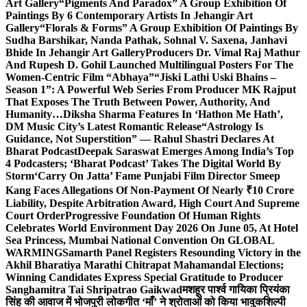
Art Gallery
“Pigments And Paradox” A Group Exhibition Of
Paintings By 6 Contemporary Artists In Jehangir Art
Gallery
“Florals & Forms” A Group Exhibition Of Paintings By
Sudha Barshikar, Nanda Pathak, Sohnal V. Saxena, Janhavi
Bhide In Jehangir Art Gallery
Producers Dr. Vimal Raj Mathur
And Rupesh D. Gohil Launched Multilingual Posters For The
Women-Centric Film “Abhaya”
“Jiski Lathi Uski Bhains –
Season 1”: A Powerful Web Series From Producer MK Rajput
That Exposes The Truth Between Power, Authority, And
Humanity…
Diksha Sharma Features In ‘Hathon Me Hath’,
DM Music City’s Latest Romantic Release
“Astrology Is
Guidance, Not Superstition” — Rahul Shastri Declares At
Bharat Podcast
Deepak Saraswat Emerges Among India’s Top
4 Podcasters; ‘Bharat Podcast’ Takes The Digital World By
Storm
‘Carry On Jatta’ Fame Punjabi Film Director Smeep
Kang Faces Allegations Of Non-Payment Of Nearly ₹10 Crore
Liability, Despite Arbitration Award, High Court And Supreme
Court Order
Progressive Foundation Of Human Rights
Celebrates World Environment Day 2026 On June 05, At Hotel
Sea Princess, Mumbai National Convention On GLOBAL
WARMING
Samarth Panel Registers Resounding Victory in the
Akhil Bharatiya Marathi Chitrapat Mahamandal Elections;
Winning Candidates Express Special Gratitude to Producer
Sanghamitra Tai Shripatrao Gaikwad
मशहूर पार्श्व गायिका प्रियंका
सिंह की आवाज में भोजपुरी लोकगीत ‘माँ’ ने श्रोताओं को किया भावुक
शिल्पी