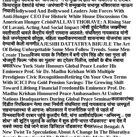
किया
राहुल देशपांडे यांच्या ‘अभंगवारी’ने शन्मुखानंद सभागृह भक्तिरसात न्हाऊन
निघाले
Hollywood And Bollywood Leaders Join Forces With
Anti-Hunger CEO For Historic White House Discussions On
American Hunger Crisis
PALLAVI THORAVE: A Rising Star
Of Lavani, Acting And Social Impact !
मोशी दुर्घटनेतील जखमींच्या
मदतीसाठी धावले केंद्रीय मंत्री रामदास आठवले; संघमित्रा गायकवाड यांनी
केले जननेतृत्वाचे कौतुक, महिला सक्षमीकरणासाठी शासनाच्या योजनांचा लाभ
देण्याची केली मागणी
RAJESHH DATTATRYA BHUJLE The Art
Of Being Unforgettable Some Men Follow Trends. Some Men
Create Them
विजय यादव के निर्देशन में बनी प्रेम सिंह और रक्षा गुप्ता की
भोजपुरी फिल्म ‘जोरू का गुलाम’ का ट्रेलर रिलीज, दर्शकों के बीच मचाया
धमाल
New York State Honours Global Peace Leader His
Eminence Prof. Sir Dr. Madhu Krishan With Multiple
Prestigious Civic Recognitions
Retiring On Your Own Terms
With ICICI Pru Gold Pension Savings: The Growing Shift
Toward Lifelong Financial Freedom
His Eminence Prof. Dr.
Madhu Krishan Honoured Peace Ambassadors At United
Nations Headquarters During Global Peace Seminar
कलाकारांच्या
दिंडीत रिपब्लिकन नेत्या तथा निर्माती संघमित्रा ताई गायकवाड यांचा उत्स्फूर्त
सहभाग
आस्था से आगाज: कोलकाता में राजनीतिक पारी से पहले माँ
विन्ध्यवासिनी दरबार पहुंचे कुलदीप मैती, मांगा आशीर्वाद
फ़िल्म “अभिमन्यु – एक
शोध” की शूटिंग जुलाई के आखिर में शुरू होगी
‘भारत पॉडकास्ट’ बना देश में
सबसे ज्यादा देखे जाने वाला डिजिटल पॉडकास्ट चैनल
West Bengal: A
New Twist To Speculation About A Change In The Bharatiya