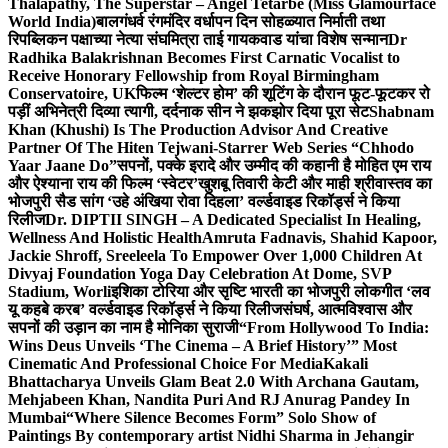
Thalapathy, The Superstar – Angel Tetarbe (Miss Glamourface
World India)
बालगंधर्व रंगमंदिर वर्धापन दिन सोहळ्यात निर्माती तथा
रिपब्लिकन पक्षाच्या नेत्या संघमित्रा ताई गायकवाड यांचा विशेष सन्मान
Dr
Radhika Balakrishnan Becomes First Carnatic Vocalist to
Receive Honorary Fellowship from Royal Birmingham
Conservatoire, UK
फिल्म ‘शेल्टर होम’ की शूटिंग के दौरान फूट-फूटकर रो
पड़ीं अभिनेत्री दिव्या त्यागी, दर्दनाक सीन ने झकझोर दिया पूरा सेट
Shabnam
Khan (Khushi) Is The Production Advisor And Creative
Partner Of The Hiten Tejwani-Starrer Web Series “Chhodo
Yaar Jaane Do”
सपनों, पक्के इरादे और उम्मीद की कहानी है मोहित एम राय
और ऐश्याना राय की फिल्म ‘स्वेटर’
खुशबू तिवारी केटी और माही श्रीवास्तव का
भोजपुरी सैड सांग ‘उहे अंखिया रोवा दिहला’ वर्ल्डवाइड रिकॉर्ड्स ने किया
रिलीज
Dr. DIPTII SINGH – A Dedicated Specialist In Healing,
Wellness And Holistic Health
Amruta Fadnavis, Shahid Kapoor,
Jackie Shroff, Sreeleela To Empower Over 1,000 Children At
Divyaj Foundation Yoga Day Celebration At Dome, SVP
Stadium, Worli
इशिका टोरिया और सृष्टि भारती का भोजपुरी लोकगीत ‘लव
यू कहबे करब’ वर्ल्डवाइड रिकॉर्ड्स ने किया रिलीज
संघर्ष, आत्मविश्वास और
सपनों की उड़ान का नाम है मोनिका सुराजी
“From Hollywood To India:
Wins Deus Unveils ‘The Cinema – A Brief History’” Most
Cinematic And Professional Choice For Media
Kakali
Bhattacharya Unveils Glam Beat 2.0 With Archana Gautam,
Mehjabeen Khan, Nandita Puri And RJ Anurag Pandey In
Mumbai
“Where Silence Becomes Form” Solo Show of
Paintings By contemporary artist Nidhi Sharma in Jehangir