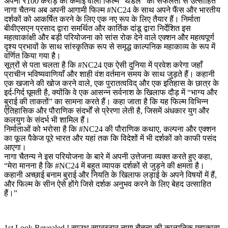
अपनी ₹100 करोड़ की कमाई वाली फिल्म “थंडेल” की सफलता से उत्साहित
नागा चैतन्य अब अपनी आगामी फिल्म #NC24 के साथ अपने फैंस और भारतीय
दर्शकों को आकर्षित करने के लिए एक नए रूप के लिए तैयार हैं। निर्माता
बीवीएसएन प्रसाद द्वारा समर्थित और कार्तिक दांडू द्वारा निर्देशित इस
महत्वाकांक्षी और बड़ी परियोजना को सांस रोक देने वाले एक्शन और महत्वपूर्ण
दृश्य प्रभावों के साथ सांस्कृतिक रूप से समृद्ध काल्पनिक महाकाव्य के रूप में
वर्णित किया गया है।
सूत्रों से पता चलता है कि #NC24 एक ऐसी दुनिया में प्रवेश करेगा जहाँ
प्राचीन भविष्यवाणियाँ और शाही वंश वर्तमान समय के साथ जुड़ते हैं। कहानी
एक खजाने की खोज करने वाले, एक पुरातत्वविद् और एक इतिहास के छात्र के
इर्द-गिर्द घूमती है, क्योंकि वे एक आसन्न सर्वनाश के खिलाफ दौड़ में “भाग्य और
बुराई की ताकतों” का सामना करते हैं। कहा जाता है कि यह फिल्म विभिन्न
ऐतिहासिक और पौराणिक संदर्भों से प्रेरणा लेती है, जिसमें अंधकार युग और
कलयुग के संदर्भ भी शामिल हैं।
निर्माताओं को भरोसा है कि #NC24 की पौराणिक कथाए, कल्पना और एक्शन
का फूल पैकेज पूरे भारत और यहां तक कि विदेशों में भी दर्शकों को काफी पसंद
आएगा।
नागा चैतन्य ने इस परियोजना के बारे में अपनी उत्तेजना व्यक्त करते हुए कहा,
“मेरा मानना है कि #NC24 में बहुत व्यापक दर्शकों से जुड़ने की क्षमता है।
कहानी अच्छाई बनाम बुराई और नियति के खिलाफ लड़ाई के अपने विषयों में हैं,
और फिल्म के सीन ऐसे होंगे जिसे दर्शक अनुभव करने के लिए बेहद उत्साहित
हैं।”
1st Look Revealed ! साउथ सुपरस्टार नागा चैतन्य की काल्पनिक महाकाव्य