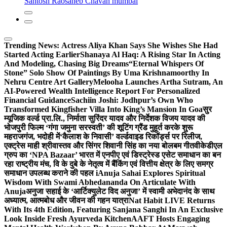
Santosh Raosaheb Chavan mumbai
Trending News:
Actress Aliya Khan Says She Wishes She Had
Started Acting Earlier
Shanaya Al Haq: A Rising Star In Acting
And Modeling, Chasing Big Dreams
“Eternal Whispers Of
Stone” Solo Show Of Paintings By Uma Krishnamoorthy In
Nehru Centre Art Gallery
Melooha Launches Artha Sutram, An
AI-Powered Wealth Intelligence Report For Personalized
Financial Guidance
Sachiin Joshi: Jodhpur’s Own Who
Transformed Kingfisher Villa Into King’s Mansion In Goa
सुर
म्यूजिक वर्ल्ड प्रा.लि., निर्माता सुरिंदर यादव और निर्देशक विजय यादव की
भोजपुरी फिल्म ‘गंगा जमुना सरस्वती’ की शूटिंग ग्रैंड मुहूर्त करके शुरू
महराजगंज, भदोही में
‘कैलाश के निवासी’ वर्ल्डवाइड रिकॉर्ड्स पर रिलीज,
एक्ट्रेस माही श्रीवास्तव और सिंगर शिवानी सिंह का नया बोलबम गीत
वीकेडीएल
ग्रुप का ‘NPA Bazaar’ भारत में एनपीए एवं डिस्ट्रेस्ड एसेट समाधान का बन
रहा राष्ट्रीय मंच, वि के दुबे के नेतृत्व में बैंकिंग एवं वित्तीय क्षेत्र के लिए समग्र
समाधान उपलब्ध कराने की पहल i
Anuja Sahai Explores Spiritual
Wisdom With Swami Abhedananda On Articulate With
Anuja
अनुजा सहाई के ‘आर्टिक्युलेट विद अनुजा’ में स्वामी अभेदानंद के साथ
अध्यात्म, आत्मबोध और जीवन की गहन यात्रा
Nat Habit LIVE Returns
With Its 4th Edition, Featuring Sanjana Sanghi In An Exclusive
Look Inside Fresh Ayurveda Kitchen
AAFT Hosts Engaging