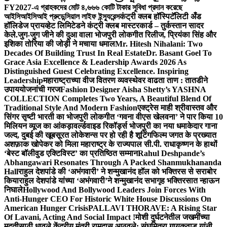
FY2027-এ গ্রাহকদের মোট ৪,৬৬৬ কোটি টাকার সুবিধা প্রদান করেছে
আইসিআইসিআই প্রুডেন্সিয়াল লাইফ ইন্স্যুরেন্স
कंट्री क्लब हॉस्पिटॅलिटी अँड
हॉलिडेज प्रायव्हेट लिमिटेडने कंट्री क्लब मास्टरकार्ड – तुर्कस्तान सादर
केले.
जुग-जुग जीने की दुआ वाला भोजपुरी लोकगीत रिलीज, प्रियंका सिंह और
इशिका तोरिया की जोड़ी ने मचाया धमाल
Mr. Hitesh Nihalani: Two
Decades Of Building Trust In Real Estate
Dr. Basant Goel To
Grace Asia Excellence & Leadership Awards 2026 As
Distinguished Guest Celebrating Excellence. Inspiring
Leadership
महाराष्ट्राच्या वीज वितरण व्यवस्थेवर वाढता ताण : तातडीने
उपाययोजनांची गरज
Fashion Designer Aisha Shetty’s YASHNA
COLLECTION Completes Two Years, A Beautiful Blend Of
Traditional Style And Modern Fashion
एक्ट्रेस माही श्रीवास्तव और
सिंगर सृष्टी भारती का भोजपुरी लोकगीत ‘गवना वीएस खेलवना’ ने पार किया 10
मिलियन व्यूज का आंकड़ा
वर्ल्डवाइड रिकॉर्ड्स भोजपुरी का नया धमाकेदार गाना
जल्द, दुबई की खूबसूरत लोकेशन्स पर हो रही है शूटिंग
फिल्म जगत के प्रख्यात
अशफ़ाक खोपेकर को मिला महाराष्ट्र के राज्यपाल सी.पी. राधाकृष्णन के हाथों
‘बेस्ट बॉलीवुड एक्टिविस्ट’ का प्रतिष्ठित सम्मान
Rahul Deshpande’s
Abhangawari Resonates Through A Packed Shanmukhananda
Hall
राहुल देशपांडे की ‘अभंगवारी’ ने शन्मुखानंद हॉल को भक्तिरस से सराबोर
किया
राहुल देशपांडे यांच्या ‘अभंगवारी’ने शन्मुखानंद सभागृह भक्तिरसात न्हाऊन
निघाले
Hollywood And Bollywood Leaders Join Forces With
Anti-Hunger CEO For Historic White House Discussions On
American Hunger Crisis
PALLAVI THORAVE: A Rising Star
Of Lavani, Acting And Social Impact !
मोशी दुर्घटनेतील जखमींच्या
मदतीसाठी धावले केंद्रीय मंत्री रामदास आठवले; संघमित्रा गायकवाड यांनी