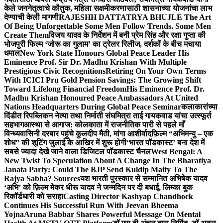
केले जननेतृत्वाचे कौतुक, महिला सक्षमीकरणासाठी शासनाच्या योजनांचा लाभ
देण्याची केली मागणी
RAJESHH DATTATRYA BHUJLE The Art
Of Being Unforgettable Some Men Follow Trends. Some Men
Create Them
विजय यादव के निर्देशन में बनी प्रेम सिंह और रक्षा गुप्ता की
भोजपुरी फिल्म ‘जोरू का गुलाम’ का ट्रेलर रिलीज, दर्शकों के बीच मचाया
धमाल
New York State Honours Global Peace Leader His
Eminence Prof. Sir Dr. Madhu Krishan With Multiple
Prestigious Civic Recognitions
Retiring On Your Own Terms
With ICICI Pru Gold Pension Savings: The Growing Shift
Toward Lifelong Financial Freedom
His Eminence Prof. Dr.
Madhu Krishan Honoured Peace Ambassadors At United
Nations Headquarters During Global Peace Seminar
कलाकारांच्या
दिंडीत रिपब्लिकन नेत्या तथा निर्माती संघमित्रा ताई गायकवाड यांचा उत्स्फूर्त
सहभाग
आस्था से आगाज: कोलकाता में राजनीतिक पारी से पहले माँ
विन्ध्यवासिनी दरबार पहुंचे कुलदीप मैती, मांगा आशीर्वाद
फ़िल्म “अभिमन्यु – एक
शोध” की शूटिंग जुलाई के आखिर में शुरू होगी
‘भारत पॉडकास्ट’ बना देश में
सबसे ज्यादा देखे जाने वाला डिजिटल पॉडकास्ट चैनल
West Bengal: A
New Twist To Speculation About A Change In The Bharatiya
Janata Party: Could The BJP Send Kuldip Maity To The
Rajya Sabha? Sources
यश भारती पुरस्कार से सम्मानित अभिषेक यादव
‘अभि’ को फ़िल्म मेकर धीरू यादव ने जन्मदिन पर दी बधाई, लिम्का बुक
रिकॉर्डधारी को सराहा
Casting Director Kashyap Chandhock
Continues His Successful Run With Jeevan Bheema
Yojna
Aruna Babbar Shares Powerful Message On Mental