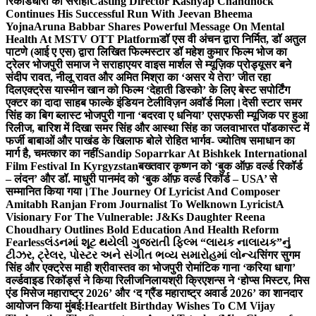
रिकॉर्डधारी को सराहा
Casting Director Kashyap Chandhock
Continues His Successful Run With Jeevan Bheema
Yojna
Aruna Babbar Shares Powerful Message On Mental
Health At MSTV OTT Platform
डॉ एस वी अंचन द्वारा निर्मित, डॉ अतुल
पाटणे (आई ए एस) द्वारा लिखित फिल्मस्टार डॉ महेश कुमार फिल्म भोज का
ट्रेलर भोजपुरी समाज ने सराहा
एयर वाइस मार्शल से म्यूज़िक प्रोड्यूसर बने
संदीप रावत, नीलू रावत और अमित मिश्रा का ‘असर ये तेरा’ जीत रहा
दिल
एक्ट्रेस यास्मीन खान को फिल्म ‘देहाती डिस्को’ के लिए बेस्ट सपोर्टिंग
एक्टर का दादा साहब फाल्के इंडियन टेलीविज़न अवॉर्ड मिला।
देसी स्टार समर
सिंह का बिग ब्लास्ट भोजपुरी गाना ‘बदरवा ए धनिया’ एसएफसी म्यूजिक पर हुआ
रिलीज, बारिश में दिखा समर सिंह और आस्था सिंह का जलवा
भारत पॉडकास्ट में
फर्जी बाबाओं और पाखंड के खिलाफ बोले रोहित भार्गव- ज्योतिष समाधान का
मार्ग है, चमत्कार का नहीं
Sandip Soparrkar At Bishkek International
Film Festival In Kyrgyzstan
बख्तवार कृष्णन को ‘बुक ऑफ़ वर्ल्ड रिकॉर्ड
– लंदन’ और डॉ. माधुरी पानमंद को ‘बुक ऑफ़ वर्ल्ड रिकॉर्ड – USA’ से
सम्मानित किया गया।
The Journey Of Lyricist And Composer
Amitabh Ranjan From Journalist To Welknown Lyricist
A
Visionary For The Vulnerable: J&Ks Daughter Reena
Choudhary Outlines Bold Education And Health Reform
Fearless
લંડનમાં શૂટ થયેલી ગુજરાતી ફિલ્મ “લાયક નાલાયક”નું
ટીઝર, ટ્રેલર, પોસ્ટર અને સંગીત ભવ્ય સમારોહમાં લોન્ચ
सिंगर सुगम
सिंह और एक्ट्रेस माही श्रीवास्तव का भोजपुरी रोमांटिक गाना ‘करिया धागा’
वर्ल्डवाइड रिकॉर्ड्स ने किया रिलीज
निलायश्री क्रिएशन्स ने ‘होप्स मिस्टर, मिस
एंड मिसेज महाराष्ट्र 2026’ और ‘द ग्रैंड महाराष्ट्र अवार्ड 2026’ का शानदार
आयोजन किया मुंबई:
Heartfelt Birthday Wishes To CM Vijay