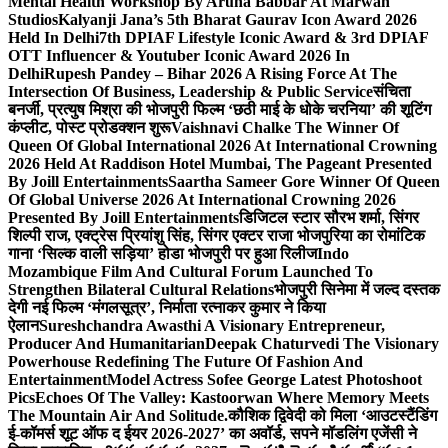
Mental Health Workshop By Aruna Babbar At Marwah
Studios
Kalyanji Jana’s 5th Bharat Gaurav Icon Award 2026
Held In Delhi
7th DPIAF Lifestyle Iconic Award & 3rd DPIAF
OTT Influencer & Youtuber Iconic Award 2026 In
Delhi
Rupesh Pandey – Bihar 2026 A Rising Force At The
Intersection Of Business, Leadership & Public Service
संचिता
बनर्जी, प्रत्युष मिश्रा की भोजपुरी फिल्म ‘छठी माई के धोके चरनिया’ की शूटिंग
कंप्लीट, पोस्ट प्रोडक्शन शुरू
Vaishnavi Chalke The Winner Of
Queen Of Global International 2026 At International Crowning
2026 Held At Raddison Hotel Mumbai, The Pageant Presented
By Joill Entertainments
Saartha Sameer Gore Winner Of Queen
Of Global Universe 2026 At International Crowning 2026
Presented By Joill Entertainments
डिजिटल स्टार सौरभ शर्मा, सिंगर
शिल्पी राज, एक्ट्रेस प्रियांशु सिंह, सिंगर एक्टर राजा भोजपुरिया का रोमांटिक
गाना ‘सिल्क वाली सड़िया’ होडा भोजपुरी पर हुआ रिलीज
Indo
Mozambique Film And Cultural Forum Launched To
Strengthen Bilateral Cultural Relations
भोजपुरी सिनेमा में जल्द दस्तक
देगी नई फिल्म ‘मंगलसूत्र’, निर्माता रत्नाकर कुमार ने किया
ऐलान
Sureshchandra Awasthi A Visionary Entrepreneur,
Producer And Humanitarian
Deepak Chaturvedi The Visionary
Powerhouse Redefining The Future Of Fashion And
Entertainment
Model Actress Sofee George Latest Photoshoot
Pics
Echoes Of The Valley: Kastoorwan Where Memory Meets
The Mountain Air And Solitude.
कौशिक द्विवेदी को मिला ‘आउटस्टैंडिंग
ई-कॉमर्स शूट ऑफ द ईयर 2026-2027’ का अवॉर्ड, सपने मॉडलिंग एजेंसी ने