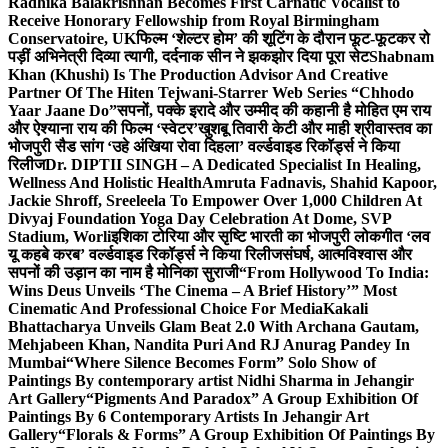
Radhika Balakrishnan Becomes First Carnatic Vocalist to
Receive Honorary Fellowship from Royal Birmingham
Conservatoire, UK
फिल्म ‘शेल्टर होम’ की शूटिंग के दौरान फूट-फूटकर रो
पड़ीं अभिनेत्री दिव्या त्यागी, दर्दनाक सीन ने झकझोर दिया पूरा सेट
Shabnam
Khan (Khushi) Is The Production Advisor And Creative
Partner Of The Hiten Tejwani-Starrer Web Series “Chhodo
Yaar Jaane Do”
सपनों, पक्के इरादे और उम्मीद की कहानी है मोहित एम राय
और ऐश्याना राय की फिल्म ‘स्वेटर’
खुशबू तिवारी केटी और माही श्रीवास्तव का
भोजपुरी सैड सांग ‘उहे अंखिया रोवा दिहला’ वर्ल्डवाइड रिकॉर्ड्स ने किया
रिलीज
Dr. DIPTII SINGH – A Dedicated Specialist In Healing,
Wellness And Holistic Health
Amruta Fadnavis, Shahid Kapoor,
Jackie Shroff, Sreeleela To Empower Over 1,000 Children At
Divyaj Foundation Yoga Day Celebration At Dome, SVP
Stadium, Worli
इशिका टोरिया और सृष्टि भारती का भोजपुरी लोकगीत ‘लव
यू कहबे करब’ वर्ल्डवाइड रिकॉर्ड्स ने किया रिलीज
संघर्ष, आत्मविश्वास और
सपनों की उड़ान का नाम है मोनिका सुराजी
“From Hollywood To India:
Wins Deus Unveils ‘The Cinema – A Brief History’” Most
Cinematic And Professional Choice For Media
Kakali
Bhattacharya Unveils Glam Beat 2.0 With Archana Gautam,
Mehjabeen Khan, Nandita Puri And RJ Anurag Pandey In
Mumbai
“Where Silence Becomes Form” Solo Show of
Paintings By contemporary artist Nidhi Sharma in Jehangir
Art Gallery
“Pigments And Paradox” A Group Exhibition Of
Paintings By 6 Contemporary Artists In Jehangir Art
Gallery
“Florals & Forms” A Group Exhibition Of Paintings By