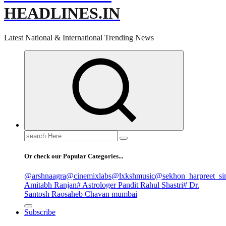
HEADLINES.IN
Latest National & International Trending News
Search
for:
Or check our Popular Categories...
@arshnaagra
@cinemixlabs
@lxkshmusic
@sekhon_harpreet_si
Amitabh Ranjan
# Astrologer Pandit Rahul Shastri
# Dr.
Santosh Raosaheb Chavan mumbai
Subscribe