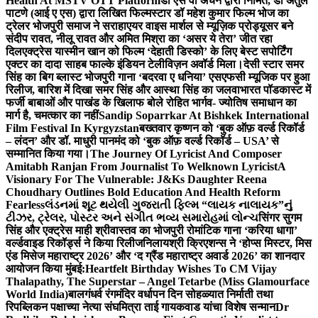
Health At MSTV OTT Platform
डॉ एस वी अंचन द्वारा निर्मित, डॉ अतुल
पाटणे (आई ए एस) द्वारा लिखित फिल्मस्टार डॉ महेश कुमार फिल्म भोज का
ट्रेलर भोजपुरी समाज ने सराहा
एयर वाइस मार्शल से म्यूज़िक प्रोड्यूसर बने
संदीप रावत, नीलू रावत और अमित मिश्रा का ‘असर ये तेरा’ जीत रहा
दिल
एक्ट्रेस यास्मीन खान को फिल्म ‘देहाती डिस्को’ के लिए बेस्ट सपोर्टिंग
एक्टर का दादा साहब फाल्के इंडियन टेलीविज़न अवॉर्ड मिला।
देसी स्टार समर
सिंह का बिग ब्लास्ट भोजपुरी गाना ‘बदरवा ए धनिया’ एसएफसी म्यूजिक पर हुआ
रिलीज, बारिश में दिखा समर सिंह और आस्था सिंह का जलवा
भारत पॉडकास्ट में
फर्जी बाबाओं और पाखंड के खिलाफ बोले रोहित भार्गव- ज्योतिष समाधान का
मार्ग है, चमत्कार का नहीं
Sandip Soparrkar At Bishkek International
Film Festival In Kyrgyzstan
बख्तवार कृष्णन को ‘बुक ऑफ़ वर्ल्ड रिकॉर्ड
– लंदन’ और डॉ. माधुरी पानमंद को ‘बुक ऑफ़ वर्ल्ड रिकॉर्ड – USA’ से
सम्मानित किया गया।
The Journey Of Lyricist And Composer
Amitabh Ranjan From Journalist To Welknown Lyricist
A
Visionary For The Vulnerable: J&Ks Daughter Reena
Choudhary Outlines Bold Education And Health Reform
Fearless
લંડનમાં શૂટ થયેલી ગુજરાતી ફિલ્મ “લાયક નાલાયક”નું
ટીઝર, ટ્રેલર, પોસ્ટર અને સંગીત ભવ્ય સમારોહમાં લોન્ચ
सिंगर सुगम
सिंह और एक्ट्रेस माही श्रीवास्तव का भोजपुरी रोमांटिक गाना ‘करिया धागा’
वर्ल्डवाइड रिकॉर्ड्स ने किया रिलीज
निलायश्री क्रिएशन्स ने ‘होप्स मिस्टर, मिस
एंड मिसेज महाराष्ट्र 2026’ और ‘द ग्रैंड महाराष्ट्र अवार्ड 2026’ का शानदार
आयोजन किया मुंबई:
Heartfelt Birthday Wishes To CM Vijay
Thalapathy, The Superstar – Angel Tetarbe (Miss Glamourface
World India)
बालगंधर्व रंगमंदिर वर्धापन दिन सोहळ्यात निर्माती तथा
रिपब्लिकन पक्षाच्या नेत्या संघमित्रा ताई गायकवाड यांचा विशेष सन्मान
Dr