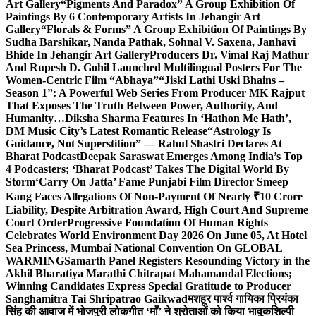
Art Gallery
“Pigments And Paradox” A Group Exhibition Of
Paintings By 6 Contemporary Artists In Jehangir Art
Gallery
“Florals & Forms” A Group Exhibition Of Paintings By
Sudha Barshikar, Nanda Pathak, Sohnal V. Saxena, Janhavi
Bhide In Jehangir Art Gallery
Producers Dr. Vimal Raj Mathur
And Rupesh D. Gohil Launched Multilingual Posters For The
Women-Centric Film “Abhaya”
“Jiski Lathi Uski Bhains –
Season 1”: A Powerful Web Series From Producer MK Rajput
That Exposes The Truth Between Power, Authority, And
Humanity…
Diksha Sharma Features In ‘Hathon Me Hath’,
DM Music City’s Latest Romantic Release
“Astrology Is
Guidance, Not Superstition” — Rahul Shastri Declares At
Bharat Podcast
Deepak Saraswat Emerges Among India’s Top
4 Podcasters; ‘Bharat Podcast’ Takes The Digital World By
Storm
‘Carry On Jatta’ Fame Punjabi Film Director Smeep
Kang Faces Allegations Of Non-Payment Of Nearly ₹10 Crore
Liability, Despite Arbitration Award, High Court And Supreme
Court Order
Progressive Foundation Of Human Rights
Celebrates World Environment Day 2026 On June 05, At Hotel
Sea Princess, Mumbai National Convention On GLOBAL
WARMING
Samarth Panel Registers Resounding Victory in the
Akhil Bharatiya Marathi Chitrapat Mahamandal Elections;
Winning Candidates Express Special Gratitude to Producer
Sanghamitra Tai Shripatrao Gaikwad
मशहूर पार्श्व गायिका प्रियंका
सिंह की आवाज में भोजपुरी लोकगीत ‘माँ’ ने श्रोताओं को किया भावुक
शिल्पी