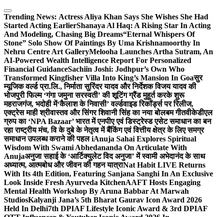
Skip
to
Trending News:
Actress Aliya Khan Says She Wishes She Had
content
Started Acting Earlier
Shanaya Al Haq: A Rising Star In Acting
And Modeling, Chasing Big Dreams
“Eternal Whispers Of
Stone” Solo Show Of Paintings By Uma Krishnamoorthy In
Nehru Centre Art Gallery
Melooha Launches Artha Sutram, An
AI-Powered Wealth Intelligence Report For Personalized
Financial Guidance
Sachiin Joshi: Jodhpur’s Own Who
Transformed Kingfisher Villa Into King’s Mansion In Goa
सुर
म्यूजिक वर्ल्ड प्रा.लि., निर्माता सुरिंदर यादव और निर्देशक विजय यादव की
भोजपुरी फिल्म ‘गंगा जमुना सरस्वती’ की शूटिंग ग्रैंड मुहूर्त करके शुरू
महराजगंज, भदोही में
‘कैलाश के निवासी’ वर्ल्डवाइड रिकॉर्ड्स पर रिलीज,
एक्ट्रेस माही श्रीवास्तव और सिंगर शिवानी सिंह का नया बोलबम गीत
वीकेडीएल
ग्रुप का ‘NPA Bazaar’ भारत में एनपीए एवं डिस्ट्रेस्ड एसेट समाधान का बन
रहा राष्ट्रीय मंच, वि के दुबे के नेतृत्व में बैंकिंग एवं वित्तीय क्षेत्र के लिए समग्र
समाधान उपलब्ध कराने की पहल i
Anuja Sahai Explores Spiritual
Wisdom With Swami Abhedananda On Articulate With
Anuja
अनुजा सहाई के ‘आर्टिक्युलेट विद अनुजा’ में स्वामी अभेदानंद के साथ
अध्यात्म, आत्मबोध और जीवन की गहन यात्रा
Nat Habit LIVE Returns
With Its 4th Edition, Featuring Sanjana Sanghi In An Exclusive
Look Inside Fresh Ayurveda Kitchen
AAFT Hosts Engaging
Mental Health Workshop By Aruna Babbar At Marwah
Studios
Kalyanji Jana’s 5th Bharat Gaurav Icon Award 2026
Held In Delhi
7th DPIAF Lifestyle Iconic Award & 3rd DPIAF