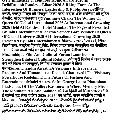
OTT Influencer & Youtuber Iconic Award 2026 In
Delhi
Rupesh Pandey – Bihar 2026 A Rising Force At The
Intersection Of Business, Leadership & Public Service
संचिता
बनर्जी, प्रत्युष मिश्रा की भोजपुरी फिल्म ‘छठी माई के धोके चरनिया’ की शूटिंग
कंप्लीट, पोस्ट प्रोडक्शन शुरू
Vaishnavi Chalke The Winner Of
Queen Of Global International 2026 At International Crowning
2026 Held At Raddison Hotel Mumbai, The Pageant Presented
By Joill Entertainments
Saartha Sameer Gore Winner Of Queen
Of Global Universe 2026 At International Crowning 2026
Presented By Joill Entertainments
डिजिटल स्टार सौरभ शर्मा, सिंगर
शिल्पी राज, एक्ट्रेस प्रियांशु सिंह, सिंगर एक्टर राजा भोजपुरिया का रोमांटिक
गाना ‘सिल्क वाली सड़िया’ होडा भोजपुरी पर हुआ रिलीज
Indo
Mozambique Film And Cultural Forum Launched To
Strengthen Bilateral Cultural Relations
भोजपुरी सिनेमा में जल्द दस्तक
देगी नई फिल्म ‘मंगलसूत्र’, निर्माता रत्नाकर कुमार ने किया
ऐलान
Sureshchandra Awasthi A Visionary Entrepreneur,
Producer And Humanitarian
Deepak Chaturvedi The Visionary
Powerhouse Redefining The Future Of Fashion And
Entertainment
Model Actress Sofee George Latest Photoshoot
Pics
Echoes Of The Valley: Kastoorwan Where Memory Meets
The Mountain Air And Solitude.
कौशिक द्विवेदी को मिला ‘आउटस्टैंडिंग
ई-कॉमर्स शूट ऑफ द ईयर 2026-2027’ का अवॉर्ड, सपने मॉडलिंग एजेंसी ने
किया सम्मानित
ఆర్థిక సంవత్సరం 2027 , మొదటి త్రైమాసికంలో (క్యు 1
-ఎఫ్ వై 2027) వినియోగదారులకు మొత్తం రూ. 4,666 కోట్ల
ప్రయోజనాలను చెల్లించిన ఐసిఐసిఐ ప్రుడెన్షియల్ లైఫ్ ఇన్సూరెన్స్
Q1-