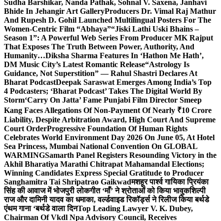
Sudha Barshikar, Nanda Pathak, Sohnal V. Saxena, Janhavi
Bhide In Jehangir Art Gallery
Producers Dr. Vimal Raj Mathur
And Rupesh D. Gohil Launched Multilingual Posters For The
Women-Centric Film “Abhaya”
“Jiski Lathi Uski Bhains –
Season 1”: A Powerful Web Series From Producer MK Rajput
That Exposes The Truth Between Power, Authority, And
Humanity…
Diksha Sharma Features In ‘Hathon Me Hath’,
DM Music City’s Latest Romantic Release
“Astrology Is
Guidance, Not Superstition” — Rahul Shastri Declares At
Bharat Podcast
Deepak Saraswat Emerges Among India’s Top
4 Podcasters; ‘Bharat Podcast’ Takes The Digital World By
Storm
‘Carry On Jatta’ Fame Punjabi Film Director Smeep
Kang Faces Allegations Of Non-Payment Of Nearly ₹10 Crore
Liability, Despite Arbitration Award, High Court And Supreme
Court Order
Progressive Foundation Of Human Rights
Celebrates World Environment Day 2026 On June 05, At Hotel
Sea Princess, Mumbai National Convention On GLOBAL
WARMING
Samarth Panel Registers Resounding Victory in the
Akhil Bharatiya Marathi Chitrapat Mahamandal Elections;
Winning Candidates Express Special Gratitude to Producer
Sanghamitra Tai Shripatrao Gaikwad
मशहूर पार्श्व गायिका प्रियंका
सिंह की आवाज में भोजपुरी लोकगीत ‘माँ’ ने श्रोताओं को किया भावुक
शिल्पी
राज और दामिनी यादव का धमाका, वर्ल्डवाइड रिकॉर्ड्स ने रिलीज किया बर्थडे
एंथम गाना ‘बर्थडे वाला दिन
Top Leading Lawyer V. K. Dubey,
Chairman Of Vkdl Npa Advisory Council, Receives