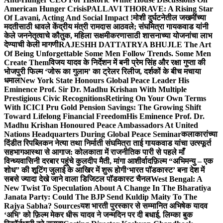
American Hunger Crisis
PALLAVI THORAVE: A Rising Star
Of Lavani, Acting And Social Impact !
मोशी दुर्घटनेतील जखमींच्या
मदतीसाठी धावले केंद्रीय मंत्री रामदास आठवले; संघमित्रा गायकवाड यांनी
केले जननेतृत्वाचे कौतुक, महिला सक्षमीकरणासाठी शासनाच्या योजनांचा लाभ
देण्याची केली मागणी
RAJESHH DATTATRYA BHUJLE The Art
Of Being Unforgettable Some Men Follow Trends. Some Men
Create Them
विजय यादव के निर्देशन में बनी प्रेम सिंह और रक्षा गुप्ता की
भोजपुरी फिल्म ‘जोरू का गुलाम’ का ट्रेलर रिलीज, दर्शकों के बीच मचाया
धमाल
New York State Honours Global Peace Leader His
Eminence Prof. Sir Dr. Madhu Krishan With Multiple
Prestigious Civic Recognitions
Retiring On Your Own Terms
With ICICI Pru Gold Pension Savings: The Growing Shift
Toward Lifelong Financial Freedom
His Eminence Prof. Dr.
Madhu Krishan Honoured Peace Ambassadors At United
Nations Headquarters During Global Peace Seminar
कलाकारांच्या
दिंडीत रिपब्लिकन नेत्या तथा निर्माती संघमित्रा ताई गायकवाड यांचा उत्स्फूर्त
सहभाग
आस्था से आगाज: कोलकाता में राजनीतिक पारी से पहले माँ
विन्ध्यवासिनी दरबार पहुंचे कुलदीप मैती, मांगा आशीर्वाद
फ़िल्म “अभिमन्यु – एक
शोध” की शूटिंग जुलाई के आखिर में शुरू होगी
‘भारत पॉडकास्ट’ बना देश में
सबसे ज्यादा देखे जाने वाला डिजिटल पॉडकास्ट चैनल
West Bengal: A
New Twist To Speculation About A Change In The Bharatiya
Janata Party: Could The BJP Send Kuldip Maity To The
Rajya Sabha? Sources
यश भारती पुरस्कार से सम्मानित अभिषेक यादव
‘अभि’ को फ़िल्म मेकर धीरू यादव ने जन्मदिन पर दी बधाई, लिम्का बुक