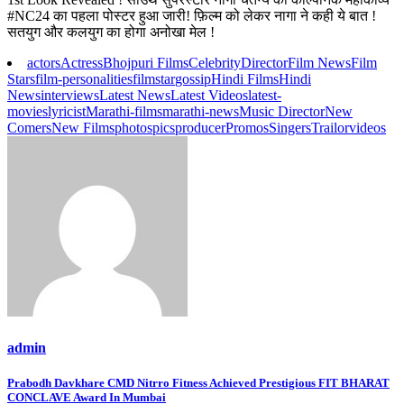
#NC24 का पहला पोस्टर हुआ जारी! फ़िल्म को लेकर नागा ने कही ये बात !
सतयुग और कलयुग का होगा अनोखा मेल !
actors
Actress
Bhojpuri Films
Celebrity
Director
Film News
Film
Stars
film-personalities
filmstar
gossip
Hindi Films
Hindi
News
interviews
Latest News
Latest Videos
latest-
movies
lyricist
Marathi-films
marathi-news
Music Director
New
Comers
New Films
photos
pics
producer
Promos
Singers
Trailor
videos
admin
Post
Prabodh Davkhare CMD Nitrro Fitness Achieved Prestigious FIT BHARAT
CONCLAVE Award In Mumbai