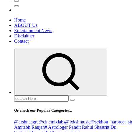
Home
ABOUT Us
Entertainment News
Disclaimer
Contact
Search
for:
Or check our Popular Categories...
@arshnaagra
@cinemixlabs
@lxkshmusic
@sekhon_harpreet_si
Amitabh Ranjan
# Astrologer Pandit Rahul Shastri
# Dr.