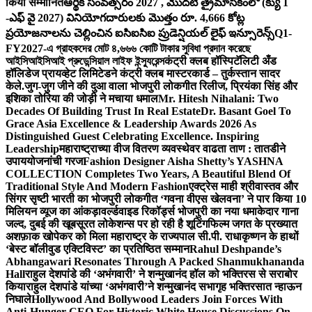
किया सम्मानित
ఆర్థిక సంవత్సరం 2027 , మొదటి త్రైమాసికంలో (క్యు 1
-ఎఫ్ వై 2027) వినియోగదారులకు మొత్తం రూ. 4,666 కోట్ల
ప్రయోజనాలను చెల్లించిన ఐసిఐసిఐ ప్రుడెన్షియల్ లైఫ్ ఇన్సూరెన్స్
Q1-
FY2027-এ গ্রাহকদের মোট ৪,৬৬৬ কোটি টাকার সুবিধা প্রদান করেছে
আইসিআইসিআই প্রুডেন্সিয়াল লাইফ ইন্স্যুরেন্স
कंट्री क्लब हॉस्पिटॅलिटी अँड
हॉलिडेज प्रायव्हेट लिमिटेडने कंट्री क्लब मास्टरकार्ड – तुर्कस्तान सादर
केले.
जुग-जुग जीने की दुआ वाला भोजपुरी लोकगीत रिलीज, प्रियंका सिंह और
इशिका तोरिया की जोड़ी ने मचाया धमाल
Mr. Hitesh Nihalani: Two
Decades Of Building Trust In Real Estate
Dr. Basant Goel To
Grace Asia Excellence & Leadership Awards 2026 As
Distinguished Guest Celebrating Excellence. Inspiring
Leadership
महाराष्ट्राच्या वीज वितरण व्यवस्थेवर वाढता ताण : तातडीने
उपाययोजनांची गरज
Fashion Designer Aisha Shetty’s YASHNA
COLLECTION Completes Two Years, A Beautiful Blend Of
Traditional Style And Modern Fashion
एक्ट्रेस माही श्रीवास्तव और
सिंगर सृष्टी भारती का भोजपुरी लोकगीत ‘गवना वीएस खेलवना’ ने पार किया 10
मिलियन व्यूज का आंकड़ा
वर्ल्डवाइड रिकॉर्ड्स भोजपुरी का नया धमाकेदार गाना
जल्द, दुबई की खूबसूरत लोकेशन्स पर हो रही है शूटिंग
फिल्म जगत के प्रख्यात
अशफ़ाक खोपेकर को मिला महाराष्ट्र के राज्यपाल सी.पी. राधाकृष्णन के हाथों
‘बेस्ट बॉलीवुड एक्टिविस्ट’ का प्रतिष्ठित सम्मान
Rahul Deshpande’s
Abhangawari Resonates Through A Packed Shanmukhananda
Hall
राहुल देशपांडे की ‘अभंगवारी’ ने शन्मुखानंद हॉल को भक्तिरस से सराबोर
किया
राहुल देशपांडे यांच्या ‘अभंगवारी’ने शन्मुखानंद सभागृह भक्तिरसात न्हाऊन
निघाले
Hollywood And Bollywood Leaders Join Forces With
Anti-Hunger CEO For Historic White House Discussions On