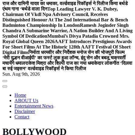
राज और दामिनी यादव का धमाका, वर्ल्डवाइड रिकॉर्ड्स ने रिलीज किया बर्थडे
एंथम गाना ‘बर्थडे वाला दिन
Top Leading Lawyer V. K. Dubey,
Chairman Of Vkdl Npa Advisory Council, Receives
Distinguished Honour At The 2nd International Bar & Bench
Badminton Championship In London
Ramesh Joginder Singh
Chandra A Submarine Warrior, A Nation Builder And A Living
Symbol Of Dedication
Mumbai’s Divya Patadia Crowned Mrs.
Royal Global Queen 2026
AAFT Introduces Prestigious Awards
For Short Films At The Historic 128th AAFT Festival Of Short
Digital Films
निर्माता धरमवीर और निर्देशक मनोज सेन की भोजपुरी फिल्म
‘मेरी दुल्हन वीआईपी’ का फर्स्ट लुक हुआ लॉन्च, इंदु सेन और बबलू चक्रवर्ती
मचायेंगे धमाल
राकेश मिश्रा और शिल्पी राज का नया धमाकेदार लोकगीत ‘दिलवा
बा रुई जइसन’ वर्ल्डवाइड रिकॉर्ड्स ने किया रिलीज
Sun. Aug 9th, 2026
Home
ABOUT Us
Entertainment News
Disclaimer
Contact
BOLLYWOOD