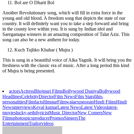
Bol are O Dharti Bol
Another Revolutionary song, which will fill in extra force in the
young and old blood. A freedom song that depicts the state of our
country. It will definitely want you to take a step forward and bring
in the county love within you. It is sung by Indian idol and
Saregamapa winners in an amazing composition of Talat Aziz. This
song can also be a new anthem for today.
Kuch Tujhko Khabar ( Mujra )
This is sung in a beautiful voice of Alka Yagnik. It will bring you the
freshness with the classic era of music. After a long period this kind
of Mujra is being presented.
actors
Actress
Bhojpuri Films
Bollywood Duniya
Bollywood
Headlines
Celebrity
Director
Film News
Film Stars
film-
personalities
Filmfacts
filmstar
Filmwalaexp
gossip
Hindi Films
Hindi
News
interviews
Keval kumar
Latest News
Latest Videos
latest-
movies
lucky-sethi
lyricist
Music Director
New Comers
New
Films
photos
pics
producer
Promos
Singers
The
Entertainment
Trailor
videos