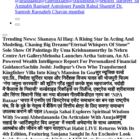
@arshnaagra
@cinemixlabs
@lxkshmusic
@sekhon_harpreet_si
Amitabh Ranjan
# Astrologer Pandit Rahul Shastri
# Dr.
Santosh Raosaheb Chavan mumbai
Trending News:
Shanaya Al Haq: A Rising Star In Acting And
Modeling, Chasing Big Dreams
“Eternal Whispers Of Stone”
Solo Show Of Paintings By Uma Krishnamoorthy In Nehru
Centre Art Gallery
Melooha Launches Artha Sutram, An AI-
Powered Wealth Intelligence Report For Personalized Financial
Guidance
Sachiin Joshi: Jodhpur’s Own Who Transformed
Kingfisher Villa Into King’s Mansion In Goa
सुर म्यूजिक वर्ल्ड
प्रा.लि., निर्माता सुरिंदर यादव और निर्देशक विजय यादव की भोजपुरी फिल्म
‘गंगा जमुना सरस्वती’ की शूटिंग ग्रैंड मुहूर्त करके शुरू महराजगंज, भदोही
में
‘कैलाश के निवासी’ वर्ल्डवाइड रिकॉर्ड्स पर रिलीज, एक्ट्रेस माही श्रीवास्तव
और सिंगर शिवानी सिंह का नया बोलबम गीत
वीकेडीएल ग्रुप का ‘NPA
Bazaar’ भारत में एनपीए एवं डिस्ट्रेस्ड एसेट समाधान का बन रहा राष्ट्रीय
मंच, वि के दुबे के नेतृत्व में बैंकिंग एवं वित्तीय क्षेत्र के लिए समग्र समाधान
उपलब्ध कराने की पहल i
Anuja Sahai Explores Spiritual Wisdom
With Swami Abhedananda On Articulate With Anuja
अनुजा
सहाई के ‘आर्टिक्युलेट विद अनुजा’ में स्वामी अभेदानंद के साथ अध्यात्म,
आत्मबोध और जीवन की गहन यात्रा
Nat Habit LIVE Returns With Its
4th Edition, Featuring Sanjana Sanghi In An Exclusive Look