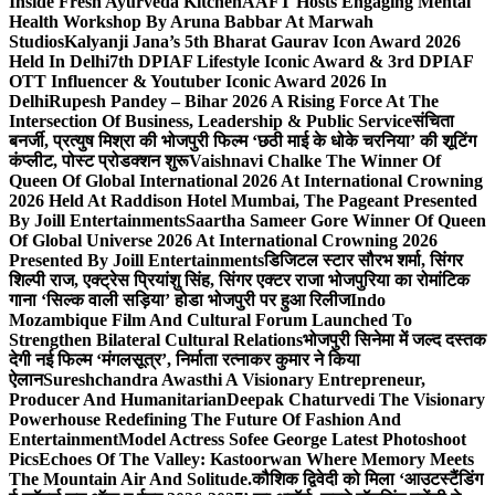
Inside Fresh Ayurveda Kitchen
AAFT Hosts Engaging Mental
Health Workshop By Aruna Babbar At Marwah
Studios
Kalyanji Jana’s 5th Bharat Gaurav Icon Award 2026
Held In Delhi
7th DPIAF Lifestyle Iconic Award & 3rd DPIAF
OTT Influencer & Youtuber Iconic Award 2026 In
Delhi
Rupesh Pandey – Bihar 2026 A Rising Force At The
Intersection Of Business, Leadership & Public Service
संचिता
बनर्जी, प्रत्युष मिश्रा की भोजपुरी फिल्म ‘छठी माई के धोके चरनिया’ की शूटिंग
कंप्लीट, पोस्ट प्रोडक्शन शुरू
Vaishnavi Chalke The Winner Of
Queen Of Global International 2026 At International Crowning
2026 Held At Raddison Hotel Mumbai, The Pageant Presented
By Joill Entertainments
Saartha Sameer Gore Winner Of Queen
Of Global Universe 2026 At International Crowning 2026
Presented By Joill Entertainments
डिजिटल स्टार सौरभ शर्मा, सिंगर
शिल्पी राज, एक्ट्रेस प्रियांशु सिंह, सिंगर एक्टर राजा भोजपुरिया का रोमांटिक
गाना ‘सिल्क वाली सड़िया’ होडा भोजपुरी पर हुआ रिलीज
Indo
Mozambique Film And Cultural Forum Launched To
Strengthen Bilateral Cultural Relations
भोजपुरी सिनेमा में जल्द दस्तक
देगी नई फिल्म ‘मंगलसूत्र’, निर्माता रत्नाकर कुमार ने किया
ऐलान
Sureshchandra Awasthi A Visionary Entrepreneur,
Producer And Humanitarian
Deepak Chaturvedi The Visionary
Powerhouse Redefining The Future Of Fashion And
Entertainment
Model Actress Sofee George Latest Photoshoot
Pics
Echoes Of The Valley: Kastoorwan Where Memory Meets
The Mountain Air And Solitude.
कौशिक द्विवेदी को मिला ‘आउटस्टैंडिंग