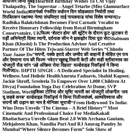
आयोजन किया मुंबई:
Heartfelt Birthday Wishes To CM Vijay
Thalapathy, The Superstar – Angel Tetarbe (Miss Glamourface
World India)
बालगंधर्व रंगमंदिर वर्धापन दिन सोहळ्यात निर्माती तथा
रिपब्लिकन पक्षाच्या नेत्या संघमित्रा ताई गायकवाड यांचा विशेष सन्मान
Dr
Radhika Balakrishnan Becomes First Carnatic Vocalist to
Receive Honorary Fellowship from Royal Birmingham
Conservatoire, UK
फिल्म ‘शेल्टर होम’ की शूटिंग के दौरान फूट-फूटकर रो
पड़ीं अभिनेत्री दिव्या त्यागी, दर्दनाक सीन ने झकझोर दिया पूरा सेट
Shabnam
Khan (Khushi) Is The Production Advisor And Creative
Partner Of The Hiten Tejwani-Starrer Web Series “Chhodo
Yaar Jaane Do”
सपनों, पक्के इरादे और उम्मीद की कहानी है मोहित एम राय
और ऐश्याना राय की फिल्म ‘स्वेटर’
खुशबू तिवारी केटी और माही श्रीवास्तव का
भोजपुरी सैड सांग ‘उहे अंखिया रोवा दिहला’ वर्ल्डवाइड रिकॉर्ड्स ने किया
रिलीज
Dr. DIPTII SINGH – A Dedicated Specialist In Healing,
Wellness And Holistic Health
Amruta Fadnavis, Shahid Kapoor,
Jackie Shroff, Sreeleela To Empower Over 1,000 Children At
Divyaj Foundation Yoga Day Celebration At Dome, SVP
Stadium, Worli
इशिका टोरिया और सृष्टि भारती का भोजपुरी लोकगीत ‘लव
यू कहबे करब’ वर्ल्डवाइड रिकॉर्ड्स ने किया रिलीज
संघर्ष, आत्मविश्वास और
सपनों की उड़ान का नाम है मोनिका सुराजी
“From Hollywood To India:
Wins Deus Unveils ‘The Cinema – A Brief History’” Most
Cinematic And Professional Choice For Media
Kakali
Bhattacharya Unveils Glam Beat 2.0 With Archana Gautam,
Mehjabeen Khan, Nandita Puri And RJ Anurag Pandey In
Mumbai
“Where Silence Becomes Form” Solo Show of