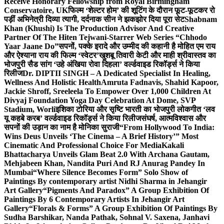
Receive Honorary Fellowship from Royal Birmingham
Conservatoire, UK
फिल्म ‘शेल्टर होम’ की शूटिंग के दौरान फूट-फूटकर रो
पड़ीं अभिनेत्री दिव्या त्यागी, दर्दनाक सीन ने झकझोर दिया पूरा सेट
Shabnam
Khan (Khushi) Is The Production Advisor And Creative
Partner Of The Hiten Tejwani-Starrer Web Series “Chhodo
Yaar Jaane Do”
सपनों, पक्के इरादे और उम्मीद की कहानी है मोहित एम राय
और ऐश्याना राय की फिल्म ‘स्वेटर’
खुशबू तिवारी केटी और माही श्रीवास्तव का
भोजपुरी सैड सांग ‘उहे अंखिया रोवा दिहला’ वर्ल्डवाइड रिकॉर्ड्स ने किया
रिलीज
Dr. DIPTII SINGH – A Dedicated Specialist In Healing,
Wellness And Holistic Health
Amruta Fadnavis, Shahid Kapoor,
Jackie Shroff, Sreeleela To Empower Over 1,000 Children At
Divyaj Foundation Yoga Day Celebration At Dome, SVP
Stadium, Worli
इशिका टोरिया और सृष्टि भारती का भोजपुरी लोकगीत ‘लव
यू कहबे करब’ वर्ल्डवाइड रिकॉर्ड्स ने किया रिलीज
संघर्ष, आत्मविश्वास और
सपनों की उड़ान का नाम है मोनिका सुराजी
“From Hollywood To India:
Wins Deus Unveils ‘The Cinema – A Brief History’” Most
Cinematic And Professional Choice For Media
Kakali
Bhattacharya Unveils Glam Beat 2.0 With Archana Gautam,
Mehjabeen Khan, Nandita Puri And RJ Anurag Pandey In
Mumbai
“Where Silence Becomes Form” Solo Show of
Paintings By contemporary artist Nidhi Sharma in Jehangir
Art Gallery
“Pigments And Paradox” A Group Exhibition Of
Paintings By 6 Contemporary Artists In Jehangir Art
Gallery
“Florals & Forms” A Group Exhibition Of Paintings By
Sudha Barshikar, Nanda Pathak, Sohnal V. Saxena, Janhavi