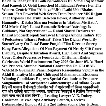
Bhide In Jehangir Art Gallery
Producers Dr. Vimal Raj Mathur
And Rupesh D. Gohil Launched Multilingual Posters For The
Women-Centric Film “Abhaya”
“Jiski Lathi Uski Bhains –
Season 1”: A Powerful Web Series From Producer MK Rajput
That Exposes The Truth Between Power, Authority, And
Humanity…
Diksha Sharma Features In ‘Hathon Me Hath’,
DM Music City’s Latest Romantic Release
“Astrology Is
Guidance, Not Superstition” — Rahul Shastri Declares At
Bharat Podcast
Deepak Saraswat Emerges Among India’s Top
4 Podcasters; ‘Bharat Podcast’ Takes The Digital World By
Storm
‘Carry On Jatta’ Fame Punjabi Film Director Smeep
Kang Faces Allegations Of Non-Payment Of Nearly ₹10 Crore
Liability, Despite Arbitration Award, High Court And Supreme
Court Order
Progressive Foundation Of Human Rights
Celebrates World Environment Day 2026 On June 05, At Hotel
Sea Princess, Mumbai National Convention On GLOBAL
WARMING
Samarth Panel Registers Resounding Victory in the
Akhil Bharatiya Marathi Chitrapat Mahamandal Elections;
Winning Candidates Express Special Gratitude to Producer
Sanghamitra Tai Shripatrao Gaikwad
मशहूर पार्श्व गायिका प्रियंका
सिंह की आवाज में भोजपुरी लोकगीत ‘माँ’ ने श्रोताओं को किया भावुक
शिल्पी
राज और दामिनी यादव का धमाका, वर्ल्डवाइड रिकॉर्ड्स ने रिलीज किया बर्थडे
एंथम गाना ‘बर्थडे वाला दिन
Top Leading Lawyer V. K. Dubey,
Chairman Of Vkdl Npa Advisory Council, Receives
Distinguished Honour At The 2nd International Bar & Bench