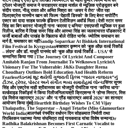
पाटणे (आई ए एस) द्वारा लिखित फिल्मस्टार डॉ महेश कुमार फिल्म भोज का
ट्रेलर भोजपुरी समाज ने सराहा
एयर वाइस मार्शल से म्यूज़िक प्रोड्यूसर बने
संदीप रावत, नीलू रावत और अमित मिश्रा का ‘असर ये तेरा’ जीत रहा
दिल
एक्ट्रेस यास्मीन खान को फिल्म ‘देहाती डिस्को’ के लिए बेस्ट सपोर्टिंग
एक्टर का दादा साहब फाल्के इंडियन टेलीविज़न अवॉर्ड मिला।
देसी स्टार समर
सिंह का बिग ब्लास्ट भोजपुरी गाना ‘बदरवा ए धनिया’ एसएफसी म्यूजिक पर हुआ
रिलीज, बारिश में दिखा समर सिंह और आस्था सिंह का जलवा
भारत पॉडकास्ट में
फर्जी बाबाओं और पाखंड के खिलाफ बोले रोहित भार्गव- ज्योतिष समाधान का
मार्ग है, चमत्कार का नहीं
Sandip Soparrkar At Bishkek International
Film Festival In Kyrgyzstan
बख्तवार कृष्णन को ‘बुक ऑफ़ वर्ल्ड रिकॉर्ड
– लंदन’ और डॉ. माधुरी पानमंद को ‘बुक ऑफ़ वर्ल्ड रिकॉर्ड – USA’ से
सम्मानित किया गया।
The Journey Of Lyricist And Composer
Amitabh Ranjan From Journalist To Welknown Lyricist
A
Visionary For The Vulnerable: J&Ks Daughter Reena
Choudhary Outlines Bold Education And Health Reform
Fearless
લંડનમાં શૂટ થયેલી ગુજરાતી ફિલ્મ “લાયક નાલાયક”નું
ટીઝર, ટ્રેલર, પોસ્ટર અને સંગીત ભવ્ય સમારોહમાં લોન્ચ
सिंगर सुगम
सिंह और एक्ट्रेस माही श्रीवास्तव का भोजपुरी रोमांटिक गाना ‘करिया धागा’
वर्ल्डवाइड रिकॉर्ड्स ने किया रिलीज
निलायश्री क्रिएशन्स ने ‘होप्स मिस्टर, मिस
एंड मिसेज महाराष्ट्र 2026’ और ‘द ग्रैंड महाराष्ट्र अवार्ड 2026’ का शानदार
आयोजन किया मुंबई:
Heartfelt Birthday Wishes To CM Vijay
Thalapathy, The Superstar – Angel Tetarbe (Miss Glamourface
World India)
बालगंधर्व रंगमंदिर वर्धापन दिन सोहळ्यात निर्माती तथा
रिपब्लिकन पक्षाच्या नेत्या संघमित्रा ताई गायकवाड यांचा विशेष सन्मान
Dr
Radhika Balakrishnan Becomes First Carnatic Vocalist to