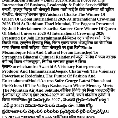
Delhi
Rupesh Pandey – Bihar 2026 A Rising Force At The
Intersection Of Business, Leadership & Public Service
संचिता
बनर्जी, प्रत्युष मिश्रा की भोजपुरी फिल्म ‘छठी माई के धोके चरनिया’ की शूटिंग
कंप्लीट, पोस्ट प्रोडक्शन शुरू
Vaishnavi Chalke The Winner Of
Queen Of Global International 2026 At International Crowning
2026 Held At Raddison Hotel Mumbai, The Pageant Presented
By Joill Entertainments
Saartha Sameer Gore Winner Of Queen
Of Global Universe 2026 At International Crowning 2026
Presented By Joill Entertainments
डिजिटल स्टार सौरभ शर्मा, सिंगर
शिल्पी राज, एक्ट्रेस प्रियांशु सिंह, सिंगर एक्टर राजा भोजपुरिया का रोमांटिक
गाना ‘सिल्क वाली सड़िया’ होडा भोजपुरी पर हुआ रिलीज
Indo
Mozambique Film And Cultural Forum Launched To
Strengthen Bilateral Cultural Relations
भोजपुरी सिनेमा में जल्द दस्तक
देगी नई फिल्म ‘मंगलसूत्र’, निर्माता रत्नाकर कुमार ने किया
ऐलान
Sureshchandra Awasthi A Visionary Entrepreneur,
Producer And Humanitarian
Deepak Chaturvedi The Visionary
Powerhouse Redefining The Future Of Fashion And
Entertainment
Model Actress Sofee George Latest Photoshoot
Pics
Echoes Of The Valley: Kastoorwan Where Memory Meets
The Mountain Air And Solitude.
कौशिक द्विवेदी को मिला ‘आउटस्टैंडिंग
ई-कॉमर्स शूट ऑफ द ईयर 2026-2027’ का अवॉर्ड, सपने मॉडलिंग एजेंसी ने
किया सम्मानित
ఆర్థిక సంవత్సరం 2027 , మొదటి త్రైమాసికంలో (క్యు 1
-ఎఫ్ వై 2027) వినియోగదారులకు మొత్తం రూ. 4,666 కోట్ల
ప్రయోజనాలను చెల్లించిన ఐసిఐసిఐ ప్రుడెన్షియల్ లైఫ్ ఇన్సూరెన్స్
Q1-
FY2027-এ গ্রাহকদের মোট ৪,৬৬৬ কোটি টাকার সুবিধা প্রদান করেছে