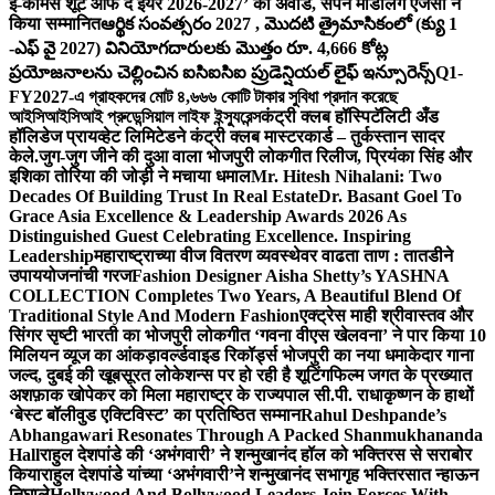
ई-कॉमर्स शूट ऑफ द ईयर 2026-2027’ का अवॉर्ड, सपने मॉडलिंग एजेंसी ने
किया सम्मानित
ఆర్థిక సంవత్సరం 2027 , మొదటి త్రైమాసికంలో (క్యు 1
-ఎఫ్ వై 2027) వినియోగదారులకు మొత్తం రూ. 4,666 కోట్ల
ప్రయోజనాలను చెల్లించిన ఐసిఐసిఐ ప్రుడెన్షియల్ లైఫ్ ఇన్సూరెన్స్
Q1-
FY2027-এ গ্রাহকদের মোট ৪,৬৬৬ কোটি টাকার সুবিধা প্রদান করেছে
আইসিআইসিআই প্রুডেন্সিয়াল লাইফ ইন্স্যুরেন্স
कंट्री क्लब हॉस्पिटॅलिटी अँड
हॉलिडेज प्रायव्हेट लिमिटेडने कंट्री क्लब मास्टरकार्ड – तुर्कस्तान सादर
केले.
जुग-जुग जीने की दुआ वाला भोजपुरी लोकगीत रिलीज, प्रियंका सिंह और
इशिका तोरिया की जोड़ी ने मचाया धमाल
Mr. Hitesh Nihalani: Two
Decades Of Building Trust In Real Estate
Dr. Basant Goel To
Grace Asia Excellence & Leadership Awards 2026 As
Distinguished Guest Celebrating Excellence. Inspiring
Leadership
महाराष्ट्राच्या वीज वितरण व्यवस्थेवर वाढता ताण : तातडीने
उपाययोजनांची गरज
Fashion Designer Aisha Shetty’s YASHNA
COLLECTION Completes Two Years, A Beautiful Blend Of
Traditional Style And Modern Fashion
एक्ट्रेस माही श्रीवास्तव और
सिंगर सृष्टी भारती का भोजपुरी लोकगीत ‘गवना वीएस खेलवना’ ने पार किया 10
मिलियन व्यूज का आंकड़ा
वर्ल्डवाइड रिकॉर्ड्स भोजपुरी का नया धमाकेदार गाना
जल्द, दुबई की खूबसूरत लोकेशन्स पर हो रही है शूटिंग
फिल्म जगत के प्रख्यात
अशफ़ाक खोपेकर को मिला महाराष्ट्र के राज्यपाल सी.पी. राधाकृष्णन के हाथों
‘बेस्ट बॉलीवुड एक्टिविस्ट’ का प्रतिष्ठित सम्मान
Rahul Deshpande’s
Abhangawari Resonates Through A Packed Shanmukhananda
Hall
राहुल देशपांडे की ‘अभंगवारी’ ने शन्मुखानंद हॉल को भक्तिरस से सराबोर
किया
राहुल देशपांडे यांच्या ‘अभंगवारी’ने शन्मुखानंद सभागृह भक्तिरसात न्हाऊन
निघाले
Hollywood And Bollywood Leaders Join Forces With