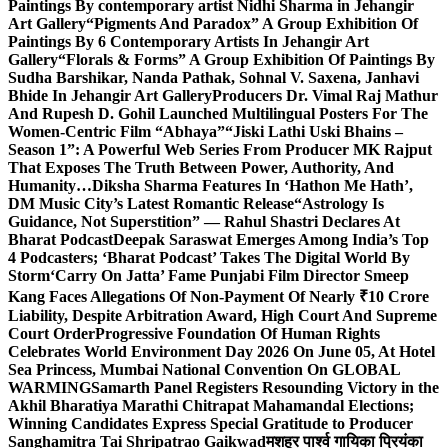
Paintings By contemporary artist Nidhi Sharma in Jehangir
Art Gallery
“Pigments And Paradox” A Group Exhibition Of
Paintings By 6 Contemporary Artists In Jehangir Art
Gallery
“Florals & Forms” A Group Exhibition Of Paintings By
Sudha Barshikar, Nanda Pathak, Sohnal V. Saxena, Janhavi
Bhide In Jehangir Art Gallery
Producers Dr. Vimal Raj Mathur
And Rupesh D. Gohil Launched Multilingual Posters For The
Women-Centric Film “Abhaya”
“Jiski Lathi Uski Bhains –
Season 1”: A Powerful Web Series From Producer MK Rajput
That Exposes The Truth Between Power, Authority, And
Humanity…
Diksha Sharma Features In ‘Hathon Me Hath’,
DM Music City’s Latest Romantic Release
“Astrology Is
Guidance, Not Superstition” — Rahul Shastri Declares At
Bharat Podcast
Deepak Saraswat Emerges Among India’s Top
4 Podcasters; ‘Bharat Podcast’ Takes The Digital World By
Storm
‘Carry On Jatta’ Fame Punjabi Film Director Smeep
Kang Faces Allegations Of Non-Payment Of Nearly ₹10 Crore
Liability, Despite Arbitration Award, High Court And Supreme
Court Order
Progressive Foundation Of Human Rights
Celebrates World Environment Day 2026 On June 05, At Hotel
Sea Princess, Mumbai National Convention On GLOBAL
WARMING
Samarth Panel Registers Resounding Victory in the
Akhil Bharatiya Marathi Chitrapat Mahamandal Elections;
Winning Candidates Express Special Gratitude to Producer
Sanghamitra Tai Shripatrao Gaikwad
मशहूर पार्श्व गायिका प्रियंका