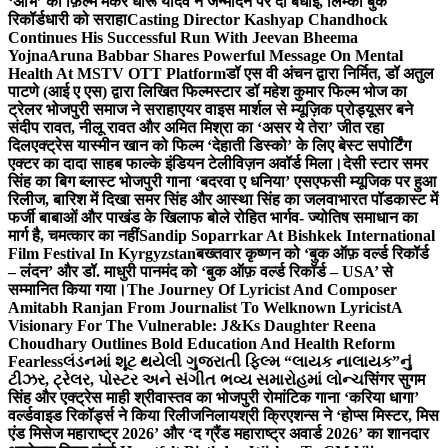
‘अभि’ को फ़िल्म मेकर धीरू यादव ने जन्मदिन पर दी बधाई, लिम्का बुक
रिकॉर्डधारी को सराहा
Casting Director Kashyap Chandhock
Continues His Successful Run With Jeevan Bheema
Yojna
Aruna Babbar Shares Powerful Message On Mental
Health At MSTV OTT Platform
डॉ एस वी अंचन द्वारा निर्मित, डॉ अतुल
पाटणे (आई ए एस) द्वारा लिखित फिल्मस्टार डॉ महेश कुमार फिल्म भोज का
ट्रेलर भोजपुरी समाज ने सराहा
एयर वाइस मार्शल से म्यूज़िक प्रोड्यूसर बने
संदीप रावत, नीलू रावत और अमित मिश्रा का ‘असर ये तेरा’ जीत रहा
दिल
एक्ट्रेस यास्मीन खान को फिल्म ‘देहाती डिस्को’ के लिए बेस्ट सपोर्टिंग
एक्टर का दादा साहब फाल्के इंडियन टेलीविज़न अवॉर्ड मिला।
देसी स्टार समर
सिंह का बिग ब्लास्ट भोजपुरी गाना ‘बदरवा ए धनिया’ एसएफसी म्यूजिक पर हुआ
रिलीज, बारिश में दिखा समर सिंह और आस्था सिंह का जलवा
भारत पॉडकास्ट में
फर्जी बाबाओं और पाखंड के खिलाफ बोले रोहित भार्गव- ज्योतिष समाधान का
मार्ग है, चमत्कार का नहीं
Sandip Soparrkar At Bishkek International
Film Festival In Kyrgyzstan
बख्तवार कृष्णन को ‘बुक ऑफ़ वर्ल्ड रिकॉर्ड
– लंदन’ और डॉ. माधुरी पानमंद को ‘बुक ऑफ़ वर्ल्ड रिकॉर्ड – USA’ से
सम्मानित किया गया।
The Journey Of Lyricist And Composer
Amitabh Ranjan From Journalist To Welknown Lyricist
A
Visionary For The Vulnerable: J&Ks Daughter Reena
Choudhary Outlines Bold Education And Health Reform
Fearless
લંડનમાં શૂટ થયેલી ગુજરાતી ફિલ્મ “લાયક નાલાયક”નું
ટીઝર, ટ્રેલર, પોસ્ટર અને સંગીત ભવ્ય સમારોહમાં લોન્ચ
सिंगर सुगम
सिंह और एक्ट्रेस माही श्रीवास्तव का भोजपुरी रोमांटिक गाना ‘करिया धागा’
वर्ल्डवाइड रिकॉर्ड्स ने किया रिलीज
निलायश्री क्रिएशन्स ने ‘होप्स मिस्टर, मिस
एंड मिसेज महाराष्ट्र 2026’ और ‘द ग्रैंड महाराष्ट्र अवार्ड 2026’ का शानदार