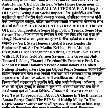
Anti-Hunger CEO For Historic White House Discussions On
American Hunger Crisis
PALLAVI THORAVE: A Rising Star
Of Lavani, Acting And Social Impact !
मोशी दुर्घटनेतील जखमींच्या
मदतीसाठी धावले केंद्रीय मंत्री रामदास आठवले; संघमित्रा गायकवाड यांनी
केले जननेतृत्वाचे कौतुक, महिला सक्षमीकरणासाठी शासनाच्या योजनांचा लाभ
देण्याची केली मागणी
RAJESHH DATTATRYA BHUJLE The Art
Of Being Unforgettable Some Men Follow Trends. Some Men
Create Them
विजय यादव के निर्देशन में बनी प्रेम सिंह और रक्षा गुप्ता की
भोजपुरी फिल्म ‘जोरू का गुलाम’ का ट्रेलर रिलीज, दर्शकों के बीच मचाया
धमाल
New York State Honours Global Peace Leader His
Eminence Prof. Sir Dr. Madhu Krishan With Multiple
Prestigious Civic Recognitions
Retiring On Your Own Terms
With ICICI Pru Gold Pension Savings: The Growing Shift
Toward Lifelong Financial Freedom
His Eminence Prof. Dr.
Madhu Krishan Honoured Peace Ambassadors At United
Nations Headquarters During Global Peace Seminar
कलाकारांच्या
दिंडीत रिपब्लिकन नेत्या तथा निर्माती संघमित्रा ताई गायकवाड यांचा उत्स्फूर्त
सहभाग
आस्था से आगाज: कोलकाता में राजनीतिक पारी से पहले माँ
विन्ध्यवासिनी दरबार पहुंचे कुलदीप मैती, मांगा आशीर्वाद
फ़िल्म “अभिमन्यु – एक
शोध” की शूटिंग जुलाई के आखिर में शुरू होगी
‘भारत पॉडकास्ट’ बना देश में
सबसे ज्यादा देखे जाने वाला डिजिटल पॉडकास्ट चैनल
West Bengal: A
New Twist To Speculation About A Change In The Bharatiya
Janata Party: Could The BJP Send Kuldip Maity To The
Rajya Sabha? Sources
यश भारती पुरस्कार से सम्मानित अभिषेक यादव