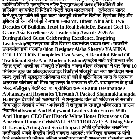
আইসিআইসিআই প্রুডেন্সিয়াল লাইফ ইন্স্যুরেন্স
कंट्री क्लब हॉस्पिटॅलिटी अँड
हॉलिडेज प्रायव्हेट लिमिटेडने कंट्री क्लब मास्टरकार्ड – तुर्कस्तान सादर
केले.
जुग-जुग जीने की दुआ वाला भोजपुरी लोकगीत रिलीज, प्रियंका सिंह और
इशिका तोरिया की जोड़ी ने मचाया धमाल
Mr. Hitesh Nihalani: Two
Decades Of Building Trust In Real Estate
Dr. Basant Goel To
Grace Asia Excellence & Leadership Awards 2026 As
Distinguished Guest Celebrating Excellence. Inspiring
Leadership
महाराष्ट्राच्या वीज वितरण व्यवस्थेवर वाढता ताण : तातडीने
उपाययोजनांची गरज
Fashion Designer Aisha Shetty’s YASHNA
COLLECTION Completes Two Years, A Beautiful Blend Of
Traditional Style And Modern Fashion
एक्ट्रेस माही श्रीवास्तव और
सिंगर सृष्टी भारती का भोजपुरी लोकगीत ‘गवना वीएस खेलवना’ ने पार किया 10
मिलियन व्यूज का आंकड़ा
वर्ल्डवाइड रिकॉर्ड्स भोजपुरी का नया धमाकेदार गाना
जल्द, दुबई की खूबसूरत लोकेशन्स पर हो रही है शूटिंग
फिल्म जगत के प्रख्यात
अशफ़ाक खोपेकर को मिला महाराष्ट्र के राज्यपाल सी.पी. राधाकृष्णन के हाथों
‘बेस्ट बॉलीवुड एक्टिविस्ट’ का प्रतिष्ठित सम्मान
Rahul Deshpande’s
Abhangawari Resonates Through A Packed Shanmukhananda
Hall
राहुल देशपांडे की ‘अभंगवारी’ ने शन्मुखानंद हॉल को भक्तिरस से सराबोर
किया
राहुल देशपांडे यांच्या ‘अभंगवारी’ने शन्मुखानंद सभागृह भक्तिरसात न्हाऊन
निघाले
Hollywood And Bollywood Leaders Join Forces With
Anti-Hunger CEO For Historic White House Discussions On
American Hunger Crisis
PALLAVI THORAVE: A Rising Star
Of Lavani, Acting And Social Impact !
मोशी दुर्घटनेतील जखमींच्या
मदतीसाठी धावले केंद्रीय मंत्री रामदास आठवले; संघमित्रा गायकवाड यांनी
केले जननेतृत्वाचे कौतुक, महिला सक्षमीकरणासाठी शासनाच्या योजनांचा लाभ