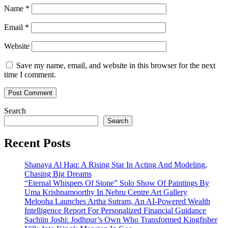
Name
*
Email
*
Website
Save my name, email, and website in this browser for the next
time I comment.
Search
Search
Recent Posts
Shanaya Al Haq: A Rising Star In Acting And Modeling,
Chasing Big Dreams
“Eternal Whispers Of Stone” Solo Show Of Paintings By
Uma Krishnamoorthy In Nehru Centre Art Gallery
Melooha Launches Artha Sutram, An AI-Powered Wealth
Intelligence Report For Personalized Financial Guidance
Sachiin Joshi: Jodhpur’s Own Who Transformed Kingfisher