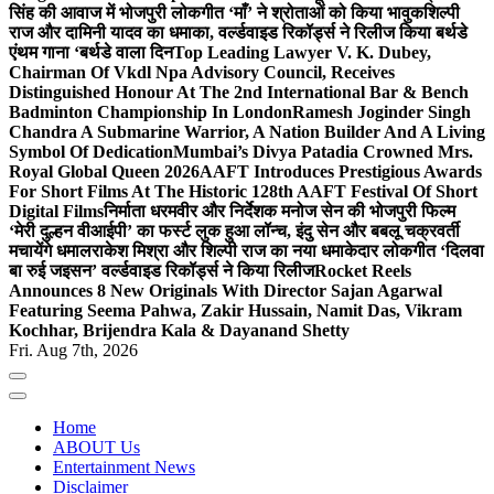
सिंह की आवाज में भोजपुरी लोकगीत ‘माँ’ ने श्रोताओं को किया भावुक
शिल्पी
राज और दामिनी यादव का धमाका, वर्ल्डवाइड रिकॉर्ड्स ने रिलीज किया बर्थडे
एंथम गाना ‘बर्थडे वाला दिन
Top Leading Lawyer V. K. Dubey,
Chairman Of Vkdl Npa Advisory Council, Receives
Distinguished Honour At The 2nd International Bar & Bench
Badminton Championship In London
Ramesh Joginder Singh
Chandra A Submarine Warrior, A Nation Builder And A Living
Symbol Of Dedication
Mumbai’s Divya Patadia Crowned Mrs.
Royal Global Queen 2026
AAFT Introduces Prestigious Awards
For Short Films At The Historic 128th AAFT Festival Of Short
Digital Films
निर्माता धरमवीर और निर्देशक मनोज सेन की भोजपुरी फिल्म
‘मेरी दुल्हन वीआईपी’ का फर्स्ट लुक हुआ लॉन्च, इंदु सेन और बबलू चक्रवर्ती
मचायेंगे धमाल
राकेश मिश्रा और शिल्पी राज का नया धमाकेदार लोकगीत ‘दिलवा
बा रुई जइसन’ वर्ल्डवाइड रिकॉर्ड्स ने किया रिलीज
Rocket Reels
Announces 8 New Originals With Director Sajan Agarwal
Featuring Seema Pahwa, Zakir Hussain, Namit Das, Vikram
Kochhar, Brijendra Kala & Dayanand Shetty
Fri. Aug 7th, 2026
Home
ABOUT Us
Entertainment News
Disclaimer