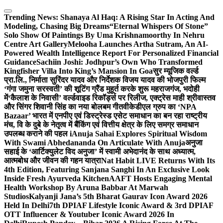
Skip
to
Trending News:
Shanaya Al Haq: A Rising Star In Acting And
content
Modeling, Chasing Big Dreams
“Eternal Whispers Of Stone”
Solo Show Of Paintings By Uma Krishnamoorthy In Nehru
Centre Art Gallery
Melooha Launches Artha Sutram, An AI-
Powered Wealth Intelligence Report For Personalized Financial
Guidance
Sachiin Joshi: Jodhpur’s Own Who Transformed
Kingfisher Villa Into King’s Mansion In Goa
सुर म्यूजिक वर्ल्ड
प्रा.लि., निर्माता सुरिंदर यादव और निर्देशक विजय यादव की भोजपुरी फिल्म
‘गंगा जमुना सरस्वती’ की शूटिंग ग्रैंड मुहूर्त करके शुरू महराजगंज, भदोही
में
‘कैलाश के निवासी’ वर्ल्डवाइड रिकॉर्ड्स पर रिलीज, एक्ट्रेस माही श्रीवास्तव
और सिंगर शिवानी सिंह का नया बोलबम गीत
वीकेडीएल ग्रुप का ‘NPA
Bazaar’ भारत में एनपीए एवं डिस्ट्रेस्ड एसेट समाधान का बन रहा राष्ट्रीय
मंच, वि के दुबे के नेतृत्व में बैंकिंग एवं वित्तीय क्षेत्र के लिए समग्र समाधान
उपलब्ध कराने की पहल i
Anuja Sahai Explores Spiritual Wisdom
With Swami Abhedananda On Articulate With Anuja
अनुजा
सहाई के ‘आर्टिक्युलेट विद अनुजा’ में स्वामी अभेदानंद के साथ अध्यात्म,
आत्मबोध और जीवन की गहन यात्रा
Nat Habit LIVE Returns With Its
4th Edition, Featuring Sanjana Sanghi In An Exclusive Look
Inside Fresh Ayurveda Kitchen
AAFT Hosts Engaging Mental
Health Workshop By Aruna Babbar At Marwah
Studios
Kalyanji Jana’s 5th Bharat Gaurav Icon Award 2026
Held In Delhi
7th DPIAF Lifestyle Iconic Award & 3rd DPIAF
OTT Influencer & Youtuber Iconic Award 2026 In