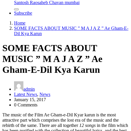
Santosh Raosaheb Chavan mumbai
Subscribe
Home
SOME FACTS ABOUT MUSIC ” M A J A Z ” Ae Gham-E-
Dil Kya Karun
SOME FACTS ABOUT
MUSIC ” M A J A Z ” Ae
Gham-E-Dil Kya Karun
admin
Latest News
,
News
January 15, 2017
0 Comments
The music of the Film Ae Gham-e-Dil Kyar karun is the most
attractive part which comprises the lost era of the music and the
rebirth of the same. There are all together
12 songs
in the film which
has been purified with the collection of beautiful lyrics, and the best