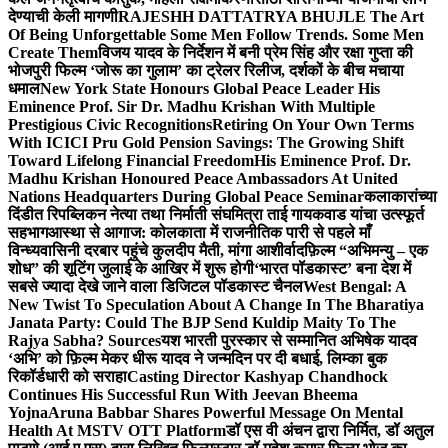
देण्याची केली मागणी
RAJESHH DATTATRYA BHUJLE The Art
Of Being Unforgettable Some Men Follow Trends. Some Men
Create Them
विजय यादव के निर्देशन में बनी प्रेम सिंह और रक्षा गुप्ता की
भोजपुरी फिल्म ‘जोरू का गुलाम’ का ट्रेलर रिलीज, दर्शकों के बीच मचाया
धमाल
New York State Honours Global Peace Leader His
Eminence Prof. Sir Dr. Madhu Krishan With Multiple
Prestigious Civic Recognitions
Retiring On Your Own Terms
With ICICI Pru Gold Pension Savings: The Growing Shift
Toward Lifelong Financial Freedom
His Eminence Prof. Dr.
Madhu Krishan Honoured Peace Ambassadors At United
Nations Headquarters During Global Peace Seminar
कलाकारांच्या
दिंडीत रिपब्लिकन नेत्या तथा निर्माती संघमित्रा ताई गायकवाड यांचा उत्स्फूर्त
सहभाग
आस्था से आगाज: कोलकाता में राजनीतिक पारी से पहले माँ
विन्ध्यवासिनी दरबार पहुंचे कुलदीप मैती, मांगा आशीर्वाद
फ़िल्म “अभिमन्यु – एक
शोध” की शूटिंग जुलाई के आखिर में शुरू होगी
‘भारत पॉडकास्ट’ बना देश में
सबसे ज्यादा देखे जाने वाला डिजिटल पॉडकास्ट चैनल
West Bengal: A
New Twist To Speculation About A Change In The Bharatiya
Janata Party: Could The BJP Send Kuldip Maity To The
Rajya Sabha? Sources
यश भारती पुरस्कार से सम्मानित अभिषेक यादव
‘अभि’ को फ़िल्म मेकर धीरू यादव ने जन्मदिन पर दी बधाई, लिम्का बुक
रिकॉर्डधारी को सराहा
Casting Director Kashyap Chandhock
Continues His Successful Run With Jeevan Bheema
Yojna
Aruna Babbar Shares Powerful Message On Mental
Health At MSTV OTT Platform
डॉ एस वी अंचन द्वारा निर्मित, डॉ अतुल