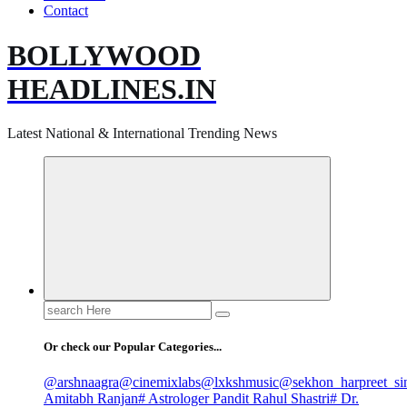
Contact
BOLLYWOOD
HEADLINES.IN
Latest National & International Trending News
Search
for:
Or check our Popular Categories...
@arshnaagra
@cinemixlabs
@lxkshmusic
@sekhon_harpreet_si
Amitabh Ranjan
# Astrologer Pandit Rahul Shastri
# Dr.