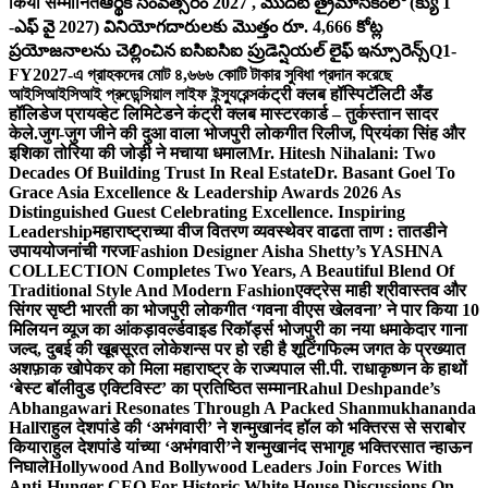
किया सम्मानित
ఆర్థిక సంవత్సరం 2027 , మొదటి త్రైమాసికంలో (క్యు 1
-ఎఫ్ వై 2027) వినియోగదారులకు మొత్తం రూ. 4,666 కోట్ల
ప్రయోజనాలను చెల్లించిన ఐసిఐసిఐ ప్రుడెన్షియల్ లైఫ్ ఇన్సూరెన్స్
Q1-
FY2027-এ গ্রাহকদের মোট ৪,৬৬৬ কোটি টাকার সুবিধা প্রদান করেছে
আইসিআইসিআই প্রুডেন্সিয়াল লাইফ ইন্স্যুরেন্স
कंट्री क्लब हॉस्पिटॅलिटी अँड
हॉलिडेज प्रायव्हेट लिमिटेडने कंट्री क्लब मास्टरकार्ड – तुर्कस्तान सादर
केले.
जुग-जुग जीने की दुआ वाला भोजपुरी लोकगीत रिलीज, प्रियंका सिंह और
इशिका तोरिया की जोड़ी ने मचाया धमाल
Mr. Hitesh Nihalani: Two
Decades Of Building Trust In Real Estate
Dr. Basant Goel To
Grace Asia Excellence & Leadership Awards 2026 As
Distinguished Guest Celebrating Excellence. Inspiring
Leadership
महाराष्ट्राच्या वीज वितरण व्यवस्थेवर वाढता ताण : तातडीने
उपाययोजनांची गरज
Fashion Designer Aisha Shetty’s YASHNA
COLLECTION Completes Two Years, A Beautiful Blend Of
Traditional Style And Modern Fashion
एक्ट्रेस माही श्रीवास्तव और
सिंगर सृष्टी भारती का भोजपुरी लोकगीत ‘गवना वीएस खेलवना’ ने पार किया 10
मिलियन व्यूज का आंकड़ा
वर्ल्डवाइड रिकॉर्ड्स भोजपुरी का नया धमाकेदार गाना
जल्द, दुबई की खूबसूरत लोकेशन्स पर हो रही है शूटिंग
फिल्म जगत के प्रख्यात
अशफ़ाक खोपेकर को मिला महाराष्ट्र के राज्यपाल सी.पी. राधाकृष्णन के हाथों
‘बेस्ट बॉलीवुड एक्टिविस्ट’ का प्रतिष्ठित सम्मान
Rahul Deshpande’s
Abhangawari Resonates Through A Packed Shanmukhananda
Hall
राहुल देशपांडे की ‘अभंगवारी’ ने शन्मुखानंद हॉल को भक्तिरस से सराबोर
किया
राहुल देशपांडे यांच्या ‘अभंगवारी’ने शन्मुखानंद सभागृह भक्तिरसात न्हाऊन
निघाले
Hollywood And Bollywood Leaders Join Forces With
Anti-Hunger CEO For Historic White House Discussions On