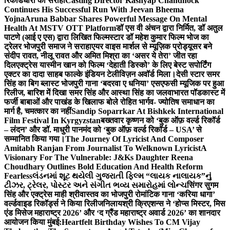
रिकॉर्डधारी को सराहा
Casting Director Kashyap Chandhock
Continues His Successful Run With Jeevan Bheema
Yojna
Aruna Babbar Shares Powerful Message On Mental
Health At MSTV OTT Platform
डॉ एस वी अंचन द्वारा निर्मित, डॉ अतुल
पाटणे (आई ए एस) द्वारा लिखित फिल्मस्टार डॉ महेश कुमार फिल्म भोज का
ट्रेलर भोजपुरी समाज ने सराहा
एयर वाइस मार्शल से म्यूज़िक प्रोड्यूसर बने
संदीप रावत, नीलू रावत और अमित मिश्रा का ‘असर ये तेरा’ जीत रहा
दिल
एक्ट्रेस यास्मीन खान को फिल्म ‘देहाती डिस्को’ के लिए बेस्ट सपोर्टिंग
एक्टर का दादा साहब फाल्के इंडियन टेलीविज़न अवॉर्ड मिला।
देसी स्टार समर
सिंह का बिग ब्लास्ट भोजपुरी गाना ‘बदरवा ए धनिया’ एसएफसी म्यूजिक पर हुआ
रिलीज, बारिश में दिखा समर सिंह और आस्था सिंह का जलवा
भारत पॉडकास्ट में
फर्जी बाबाओं और पाखंड के खिलाफ बोले रोहित भार्गव- ज्योतिष समाधान का
मार्ग है, चमत्कार का नहीं
Sandip Soparrkar At Bishkek International
Film Festival In Kyrgyzstan
बख्तवार कृष्णन को ‘बुक ऑफ़ वर्ल्ड रिकॉर्ड
– लंदन’ और डॉ. माधुरी पानमंद को ‘बुक ऑफ़ वर्ल्ड रिकॉर्ड – USA’ से
सम्मानित किया गया।
The Journey Of Lyricist And Composer
Amitabh Ranjan From Journalist To Welknown Lyricist
A
Visionary For The Vulnerable: J&Ks Daughter Reena
Choudhary Outlines Bold Education And Health Reform
Fearless
લંડનમાં શૂટ થયેલી ગુજરાતી ફિલ્મ “લાયક નાલાયક”નું
ટીઝર, ટ્રેલર, પોસ્ટર અને સંગીત ભવ્ય સમારોહમાં લોન્ચ
सिंगर सुगम
सिंह और एक्ट्रेस माही श्रीवास्तव का भोजपुरी रोमांटिक गाना ‘करिया धागा’
वर्ल्डवाइड रिकॉर्ड्स ने किया रिलीज
निलायश्री क्रिएशन्स ने ‘होप्स मिस्टर, मिस
एंड मिसेज महाराष्ट्र 2026’ और ‘द ग्रैंड महाराष्ट्र अवार्ड 2026’ का शानदार
आयोजन किया मुंबई:
Heartfelt Birthday Wishes To CM Vijay