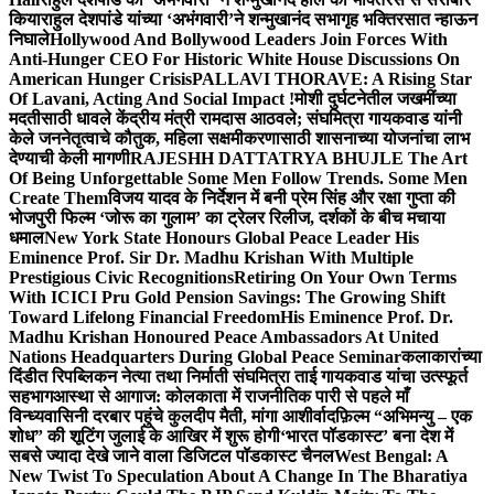
किया
राहुल देशपांडे यांच्या ‘अभंगवारी’ने शन्मुखानंद सभागृह भक्तिरसात न्हाऊन
निघाले
Hollywood And Bollywood Leaders Join Forces With
Anti-Hunger CEO For Historic White House Discussions On
American Hunger Crisis
PALLAVI THORAVE: A Rising Star
Of Lavani, Acting And Social Impact !
मोशी दुर्घटनेतील जखमींच्या
मदतीसाठी धावले केंद्रीय मंत्री रामदास आठवले; संघमित्रा गायकवाड यांनी
केले जननेतृत्वाचे कौतुक, महिला सक्षमीकरणासाठी शासनाच्या योजनांचा लाभ
देण्याची केली मागणी
RAJESHH DATTATRYA BHUJLE The Art
Of Being Unforgettable Some Men Follow Trends. Some Men
Create Them
विजय यादव के निर्देशन में बनी प्रेम सिंह और रक्षा गुप्ता की
भोजपुरी फिल्म ‘जोरू का गुलाम’ का ट्रेलर रिलीज, दर्शकों के बीच मचाया
धमाल
New York State Honours Global Peace Leader His
Eminence Prof. Sir Dr. Madhu Krishan With Multiple
Prestigious Civic Recognitions
Retiring On Your Own Terms
With ICICI Pru Gold Pension Savings: The Growing Shift
Toward Lifelong Financial Freedom
His Eminence Prof. Dr.
Madhu Krishan Honoured Peace Ambassadors At United
Nations Headquarters During Global Peace Seminar
कलाकारांच्या
दिंडीत रिपब्लिकन नेत्या तथा निर्माती संघमित्रा ताई गायकवाड यांचा उत्स्फूर्त
सहभाग
आस्था से आगाज: कोलकाता में राजनीतिक पारी से पहले माँ
विन्ध्यवासिनी दरबार पहुंचे कुलदीप मैती, मांगा आशीर्वाद
फ़िल्म “अभिमन्यु – एक
शोध” की शूटिंग जुलाई के आखिर में शुरू होगी
‘भारत पॉडकास्ट’ बना देश में
सबसे ज्यादा देखे जाने वाला डिजिटल पॉडकास्ट चैनल
West Bengal: A
New Twist To Speculation About A Change In The Bharatiya