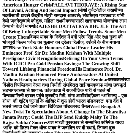
American Hunger Crisis
PALLAVI THORAVE: A Rising Star
Of Lavani, Acting And Social Impact !
मोशी दुर्घटनेतील जखमींच्या
मदतीसाठी धावले केंद्रीय मंत्री रामदास आठवले; संघमित्रा गायकवाड यांनी
केले जननेतृत्वाचे कौतुक, महिला सक्षमीकरणासाठी शासनाच्या योजनांचा लाभ
देण्याची केली मागणी
RAJESHH DATTATRYA BHUJLE The Art
Of Being Unforgettable Some Men Follow Trends. Some Men
Create Them
विजय यादव के निर्देशन में बनी प्रेम सिंह और रक्षा गुप्ता की
भोजपुरी फिल्म ‘जोरू का गुलाम’ का ट्रेलर रिलीज, दर्शकों के बीच मचाया
धमाल
New York State Honours Global Peace Leader His
Eminence Prof. Sir Dr. Madhu Krishan With Multiple
Prestigious Civic Recognitions
Retiring On Your Own Terms
With ICICI Pru Gold Pension Savings: The Growing Shift
Toward Lifelong Financial Freedom
His Eminence Prof. Dr.
Madhu Krishan Honoured Peace Ambassadors At United
Nations Headquarters During Global Peace Seminar
कलाकारांच्या
दिंडीत रिपब्लिकन नेत्या तथा निर्माती संघमित्रा ताई गायकवाड यांचा उत्स्फूर्त
सहभाग
आस्था से आगाज: कोलकाता में राजनीतिक पारी से पहले माँ
विन्ध्यवासिनी दरबार पहुंचे कुलदीप मैती, मांगा आशीर्वाद
फ़िल्म “अभिमन्यु – एक
शोध” की शूटिंग जुलाई के आखिर में शुरू होगी
‘भारत पॉडकास्ट’ बना देश में
सबसे ज्यादा देखे जाने वाला डिजिटल पॉडकास्ट चैनल
West Bengal: A
New Twist To Speculation About A Change In The Bharatiya
Janata Party: Could The BJP Send Kuldip Maity To The
Rajya Sabha? Sources
यश भारती पुरस्कार से सम्मानित अभिषेक यादव
‘अभि’ को फ़िल्म मेकर धीरू यादव ने जन्मदिन पर दी बधाई, लिम्का बुक