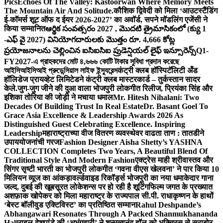
Pics
Echoes Of The Valley: Kastoorwan Where Memory Meets
The Mountain Air And Solitude.
कौशिक द्विवेदी को मिला ‘आउटस्टैंडिंग
ई-कॉमर्स शूट ऑफ द ईयर 2026-2027’ का अवॉर्ड, सपने मॉडलिंग एजेंसी ने
किया सम्मानित
ఆర్థిక సంవత్సరం 2027 , మొదటి త్రైమాసికంలో (క్యు 1
-ఎఫ్ వై 2027) వినియోగదారులకు మొత్తం రూ. 4,666 కోట్ల
ప్రయోజనాలను చెల్లించిన ఐసిఐసిఐ ప్రుడెన్షియల్ లైఫ్ ఇన్సూరెన్స్
Q1-
FY2027-এ গ্রাহকদের মোট ৪,৬৬৬ কোটি টাকার সুবিধা প্রদান করেছে
আইসিআইসিআই প্রুডেন্সিয়াল লাইফ ইন্স্যুরেন্স
कंट्री क्लब हॉस्पिटॅलिटी अँड
हॉलिडेज प्रायव्हेट लिमिटेडने कंट्री क्लब मास्टरकार्ड – तुर्कस्तान सादर
केले.
जुग-जुग जीने की दुआ वाला भोजपुरी लोकगीत रिलीज, प्रियंका सिंह और
इशिका तोरिया की जोड़ी ने मचाया धमाल
Mr. Hitesh Nihalani: Two
Decades Of Building Trust In Real Estate
Dr. Basant Goel To
Grace Asia Excellence & Leadership Awards 2026 As
Distinguished Guest Celebrating Excellence. Inspiring
Leadership
महाराष्ट्राच्या वीज वितरण व्यवस्थेवर वाढता ताण : तातडीने
उपाययोजनांची गरज
Fashion Designer Aisha Shetty’s YASHNA
COLLECTION Completes Two Years, A Beautiful Blend Of
Traditional Style And Modern Fashion
एक्ट्रेस माही श्रीवास्तव और
सिंगर सृष्टी भारती का भोजपुरी लोकगीत ‘गवना वीएस खेलवना’ ने पार किया 10
मिलियन व्यूज का आंकड़ा
वर्ल्डवाइड रिकॉर्ड्स भोजपुरी का नया धमाकेदार गाना
जल्द, दुबई की खूबसूरत लोकेशन्स पर हो रही है शूटिंग
फिल्म जगत के प्रख्यात
अशफ़ाक खोपेकर को मिला महाराष्ट्र के राज्यपाल सी.पी. राधाकृष्णन के हाथों
‘बेस्ट बॉलीवुड एक्टिविस्ट’ का प्रतिष्ठित सम्मान
Rahul Deshpande’s
Abhangawari Resonates Through A Packed Shanmukhananda
Hall
राहुल देशपांडे की ‘अभंगवारी’ ने शन्मुखानंद हॉल को भक्तिरस से सराबोर