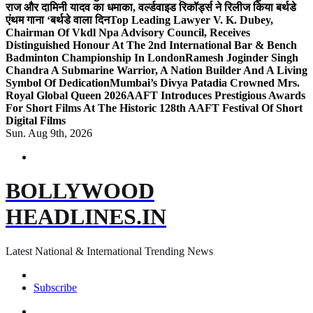
राज और दामिनी यादव का धमाका, वर्ल्डवाइड रिकॉर्ड्स ने रिलीज किया बर्थडे
एंथम गाना ‘बर्थडे वाला दिन
Top Leading Lawyer V. K. Dubey,
Chairman Of Vkdl Npa Advisory Council, Receives
Distinguished Honour At The 2nd International Bar & Bench
Badminton Championship In London
Ramesh Joginder Singh
Chandra A Submarine Warrior, A Nation Builder And A Living
Symbol Of Dedication
Mumbai’s Divya Patadia Crowned Mrs.
Royal Global Queen 2026
AAFT Introduces Prestigious Awards
For Short Films At The Historic 128th AAFT Festival Of Short
Digital Films
Sun. Aug 9th, 2026
BOLLYWOOD
HEADLINES.IN
Latest National & International Trending News
Subscribe