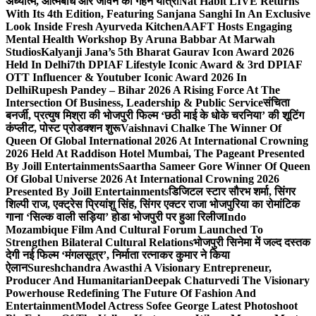
अध्यात्म, आत्मबोध और जीवन की गहन यात्रा
Nat Habit LIVE Returns
With Its 4th Edition, Featuring Sanjana Sanghi In An Exclusive
Look Inside Fresh Ayurveda Kitchen
AAFT Hosts Engaging
Mental Health Workshop By Aruna Babbar At Marwah
Studios
Kalyanji Jana’s 5th Bharat Gaurav Icon Award 2026
Held In Delhi
7th DPIAF Lifestyle Iconic Award & 3rd DPIAF
OTT Influencer & Youtuber Iconic Award 2026 In
Delhi
Rupesh Pandey – Bihar 2026 A Rising Force At The
Intersection Of Business, Leadership & Public Service
संचिता
बनर्जी, प्रत्युष मिश्रा की भोजपुरी फिल्म ‘छठी माई के धोके चरनिया’ की शूटिंग
कंप्लीट, पोस्ट प्रोडक्शन शुरू
Vaishnavi Chalke The Winner Of
Queen Of Global International 2026 At International Crowning
2026 Held At Raddison Hotel Mumbai, The Pageant Presented
By Joill Entertainments
Saartha Sameer Gore Winner Of Queen
Of Global Universe 2026 At International Crowning 2026
Presented By Joill Entertainments
डिजिटल स्टार सौरभ शर्मा, सिंगर
शिल्पी राज, एक्ट्रेस प्रियांशु सिंह, सिंगर एक्टर राजा भोजपुरिया का रोमांटिक
गाना ‘सिल्क वाली सड़िया’ होडा भोजपुरी पर हुआ रिलीज
Indo
Mozambique Film And Cultural Forum Launched To
Strengthen Bilateral Cultural Relations
भोजपुरी सिनेमा में जल्द दस्तक
देगी नई फिल्म ‘मंगलसूत्र’, निर्माता रत्नाकर कुमार ने किया
ऐलान
Sureshchandra Awasthi A Visionary Entrepreneur,
Producer And Humanitarian
Deepak Chaturvedi The Visionary
Powerhouse Redefining The Future Of Fashion And
Entertainment
Model Actress Sofee George Latest Photoshoot