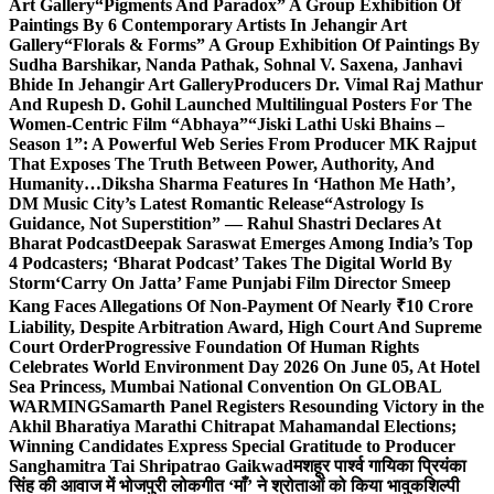
Art Gallery
“Pigments And Paradox” A Group Exhibition Of
Paintings By 6 Contemporary Artists In Jehangir Art
Gallery
“Florals & Forms” A Group Exhibition Of Paintings By
Sudha Barshikar, Nanda Pathak, Sohnal V. Saxena, Janhavi
Bhide In Jehangir Art Gallery
Producers Dr. Vimal Raj Mathur
And Rupesh D. Gohil Launched Multilingual Posters For The
Women-Centric Film “Abhaya”
“Jiski Lathi Uski Bhains –
Season 1”: A Powerful Web Series From Producer MK Rajput
That Exposes The Truth Between Power, Authority, And
Humanity…
Diksha Sharma Features In ‘Hathon Me Hath’,
DM Music City’s Latest Romantic Release
“Astrology Is
Guidance, Not Superstition” — Rahul Shastri Declares At
Bharat Podcast
Deepak Saraswat Emerges Among India’s Top
4 Podcasters; ‘Bharat Podcast’ Takes The Digital World By
Storm
‘Carry On Jatta’ Fame Punjabi Film Director Smeep
Kang Faces Allegations Of Non-Payment Of Nearly ₹10 Crore
Liability, Despite Arbitration Award, High Court And Supreme
Court Order
Progressive Foundation Of Human Rights
Celebrates World Environment Day 2026 On June 05, At Hotel
Sea Princess, Mumbai National Convention On GLOBAL
WARMING
Samarth Panel Registers Resounding Victory in the
Akhil Bharatiya Marathi Chitrapat Mahamandal Elections;
Winning Candidates Express Special Gratitude to Producer
Sanghamitra Tai Shripatrao Gaikwad
मशहूर पार्श्व गायिका प्रियंका
सिंह की आवाज में भोजपुरी लोकगीत ‘माँ’ ने श्रोताओं को किया भावुक
शिल्पी