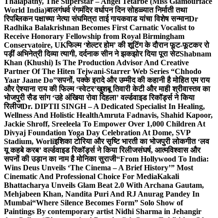
Thalapathy, The Superstar – Angel Tetarbe (Miss Glamourface
World India)
बालगंधर्व रंगमंदिर वर्धापन दिन सोहळ्यात निर्माती तथा
रिपब्लिकन पक्षाच्या नेत्या संघमित्रा ताई गायकवाड यांचा विशेष सन्मान
Dr
Radhika Balakrishnan Becomes First Carnatic Vocalist to
Receive Honorary Fellowship from Royal Birmingham
Conservatoire, UK
फिल्म ‘शेल्टर होम’ की शूटिंग के दौरान फूट-फूटकर रो
पड़ीं अभिनेत्री दिव्या त्यागी, दर्दनाक सीन ने झकझोर दिया पूरा सेट
Shabnam
Khan (Khushi) Is The Production Advisor And Creative
Partner Of The Hiten Tejwani-Starrer Web Series “Chhodo
Yaar Jaane Do”
सपनों, पक्के इरादे और उम्मीद की कहानी है मोहित एम राय
और ऐश्याना राय की फिल्म ‘स्वेटर’
खुशबू तिवारी केटी और माही श्रीवास्तव का
भोजपुरी सैड सांग ‘उहे अंखिया रोवा दिहला’ वर्ल्डवाइड रिकॉर्ड्स ने किया
रिलीज
Dr. DIPTII SINGH – A Dedicated Specialist In Healing,
Wellness And Holistic Health
Amruta Fadnavis, Shahid Kapoor,
Jackie Shroff, Sreeleela To Empower Over 1,000 Children At
Divyaj Foundation Yoga Day Celebration At Dome, SVP
Stadium, Worli
इशिका टोरिया और सृष्टि भारती का भोजपुरी लोकगीत ‘लव
यू कहबे करब’ वर्ल्डवाइड रिकॉर्ड्स ने किया रिलीज
संघर्ष, आत्मविश्वास और
सपनों की उड़ान का नाम है मोनिका सुराजी
“From Hollywood To India:
Wins Deus Unveils ‘The Cinema – A Brief History’” Most
Cinematic And Professional Choice For Media
Kakali
Bhattacharya Unveils Glam Beat 2.0 With Archana Gautam,
Mehjabeen Khan, Nandita Puri And RJ Anurag Pandey In
Mumbai
“Where Silence Becomes Form” Solo Show of
Paintings By contemporary artist Nidhi Sharma in Jehangir