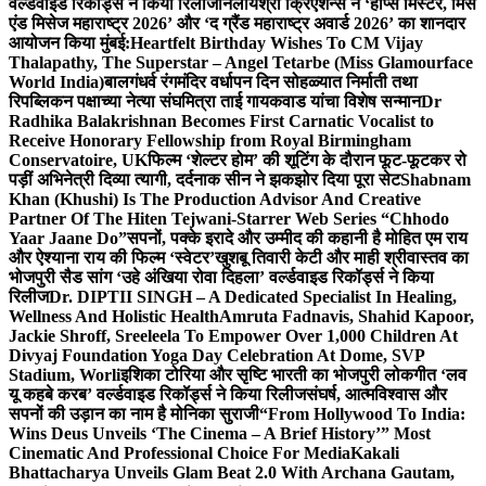
वर्ल्डवाइड रिकॉर्ड्स ने किया रिलीज
निलायश्री क्रिएशन्स ने ‘होप्स मिस्टर, मिस
एंड मिसेज महाराष्ट्र 2026’ और ‘द ग्रैंड महाराष्ट्र अवार्ड 2026’ का शानदार
आयोजन किया मुंबई:
Heartfelt Birthday Wishes To CM Vijay
Thalapathy, The Superstar – Angel Tetarbe (Miss Glamourface
World India)
बालगंधर्व रंगमंदिर वर्धापन दिन सोहळ्यात निर्माती तथा
रिपब्लिकन पक्षाच्या नेत्या संघमित्रा ताई गायकवाड यांचा विशेष सन्मान
Dr
Radhika Balakrishnan Becomes First Carnatic Vocalist to
Receive Honorary Fellowship from Royal Birmingham
Conservatoire, UK
फिल्म ‘शेल्टर होम’ की शूटिंग के दौरान फूट-फूटकर रो
पड़ीं अभिनेत्री दिव्या त्यागी, दर्दनाक सीन ने झकझोर दिया पूरा सेट
Shabnam
Khan (Khushi) Is The Production Advisor And Creative
Partner Of The Hiten Tejwani-Starrer Web Series “Chhodo
Yaar Jaane Do”
सपनों, पक्के इरादे और उम्मीद की कहानी है मोहित एम राय
और ऐश्याना राय की फिल्म ‘स्वेटर’
खुशबू तिवारी केटी और माही श्रीवास्तव का
भोजपुरी सैड सांग ‘उहे अंखिया रोवा दिहला’ वर्ल्डवाइड रिकॉर्ड्स ने किया
रिलीज
Dr. DIPTII SINGH – A Dedicated Specialist In Healing,
Wellness And Holistic Health
Amruta Fadnavis, Shahid Kapoor,
Jackie Shroff, Sreeleela To Empower Over 1,000 Children At
Divyaj Foundation Yoga Day Celebration At Dome, SVP
Stadium, Worli
इशिका टोरिया और सृष्टि भारती का भोजपुरी लोकगीत ‘लव
यू कहबे करब’ वर्ल्डवाइड रिकॉर्ड्स ने किया रिलीज
संघर्ष, आत्मविश्वास और
सपनों की उड़ान का नाम है मोनिका सुराजी
“From Hollywood To India:
Wins Deus Unveils ‘The Cinema – A Brief History’” Most
Cinematic And Professional Choice For Media
Kakali
Bhattacharya Unveils Glam Beat 2.0 With Archana Gautam,