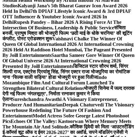
Mental Health Workshop By Aruna Babbar At Marwah
Studios
Kalyanji Jana’s 5th Bharat Gaurav Icon Award 2026
Held In Delhi
7th DPIAF Lifestyle Iconic Award & 3rd DPIAF
OTT Influencer & Youtuber Iconic Award 2026 In
Delhi
Rupesh Pandey – Bihar 2026 A Rising Force At The
Intersection Of Business, Leadership & Public Service
संचिता
बनर्जी, प्रत्युष मिश्रा की भोजपुरी फिल्म ‘छठी माई के धोके चरनिया’ की शूटिंग
कंप्लीट, पोस्ट प्रोडक्शन शुरू
Vaishnavi Chalke The Winner Of
Queen Of Global International 2026 At International Crowning
2026 Held At Raddison Hotel Mumbai, The Pageant Presented
By Joill Entertainments
Saartha Sameer Gore Winner Of Queen
Of Global Universe 2026 At International Crowning 2026
Presented By Joill Entertainments
डिजिटल स्टार सौरभ शर्मा, सिंगर
शिल्पी राज, एक्ट्रेस प्रियांशु सिंह, सिंगर एक्टर राजा भोजपुरिया का रोमांटिक
गाना ‘सिल्क वाली सड़िया’ होडा भोजपुरी पर हुआ रिलीज
Indo
Mozambique Film And Cultural Forum Launched To
Strengthen Bilateral Cultural Relations
भोजपुरी सिनेमा में जल्द दस्तक
देगी नई फिल्म ‘मंगलसूत्र’, निर्माता रत्नाकर कुमार ने किया
ऐलान
Sureshchandra Awasthi A Visionary Entrepreneur,
Producer And Humanitarian
Deepak Chaturvedi The Visionary
Powerhouse Redefining The Future Of Fashion And
Entertainment
Model Actress Sofee George Latest Photoshoot
Pics
Echoes Of The Valley: Kastoorwan Where Memory Meets
The Mountain Air And Solitude.
कौशिक द्विवेदी को मिला ‘आउटस्टैंडिंग
ई-कॉमर्स शूट ऑफ द ईयर 2026-2027’ का अवॉर्ड, सपने मॉडलिंग एजेंसी ने