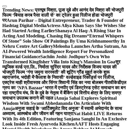
Skip
to
Trending News:
प्रत्यूष मिश्रा, पूजा दूबे और आनंद देव मिश्रा की भोजपुरी
content
फिल्म ‘बियाह करब पैसा वाली से’ का ट्रेलर हुआ रिलीज होडा भोजपुरी
पर
Arun Parihar – Digital Entrepreneur, Trader & Founder of
Hashtag Digital Media
Actress Aliya Khan Says She Wishes She
Had Started Acting Earlier
Shanaya Al Haq: A Rising Star In
Acting And Modeling, Chasing Big Dreams
“Eternal Whispers
Of Stone” Solo Show Of Paintings By Uma Krishnamoorthy In
Nehru Centre Art Gallery
Melooha Launches Artha Sutram, An
AI-Powered Wealth Intelligence Report For Personalized
Financial Guidance
Sachiin Joshi: Jodhpur’s Own Who
Transformed Kingfisher Villa Into King’s Mansion In Goa
सुर
म्यूजिक वर्ल्ड प्रा.लि., निर्माता सुरिंदर यादव और निर्देशक विजय यादव की
भोजपुरी फिल्म ‘गंगा जमुना सरस्वती’ की शूटिंग ग्रैंड मुहूर्त करके शुरू
महराजगंज, भदोही में
‘कैलाश के निवासी’ वर्ल्डवाइड रिकॉर्ड्स पर रिलीज,
एक्ट्रेस माही श्रीवास्तव और सिंगर शिवानी सिंह का नया बोलबम गीत
वीकेडीएल
ग्रुप का ‘NPA Bazaar’ भारत में एनपीए एवं डिस्ट्रेस्ड एसेट समाधान का बन
रहा राष्ट्रीय मंच, वि के दुबे के नेतृत्व में बैंकिंग एवं वित्तीय क्षेत्र के लिए समग्र
समाधान उपलब्ध कराने की पहल i
Anuja Sahai Explores Spiritual
Wisdom With Swami Abhedananda On Articulate With
Anuja
अनुजा सहाई के ‘आर्टिक्युलेट विद अनुजा’ में स्वामी अभेदानंद के साथ
अध्यात्म, आत्मबोध और जीवन की गहन यात्रा
Nat Habit LIVE Returns
With Its 4th Edition, Featuring Sanjana Sanghi In An Exclusive
Look Inside Fresh Ayurveda Kitchen
AAFT Hosts Engaging