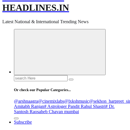
HEADLINES.IN
Latest National & International Trending News
Search
for:
Or check our Popular Categories...
@arshnaagra
@cinemixlabs
@lxkshmusic
@sekhon_harpreet_si
Amitabh Ranjan
# Astrologer Pandit Rahul Shastri
# Dr.
Santosh Raosaheb Chavan mumbai
Subscribe