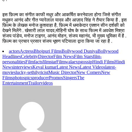
इस फ़िल्म का संगीत काफी मधुर और आकर्षित करनेवाला होगा जिसे संगीत
मधुकर आनंद और गीत प्यारेलाल यादव और आज़ाद सिंह ने तैयार किया है . इस
फ़िल्म के लेखक मनोज कुशवाहा है. फ़िल्म में धमाकेदार एक्शन सीन दर्शकी को
देखने मिलेंगे . खेसारी लाल यादव,मोहिनी घोष के साथ फिल्म में अवधेश मिश्रा
संजय पांडेय, मनोज टाइगर, आनंद मोहन, संजय महानंद, भी मुख्य भूमिका में है .
फ़िल्म का प्रचार प्रसार संजय भूषण पटियाला द्वारा किया जा रहा है .
actors
Actress
Bhojpuri Films
Bollywood Duniya
Bollywood
Headlines
Celebrity
Director
Film News
Film Stars
film-
personalities
Filmfacts
filmstar
Filmwalaexp
gossip
Hindi Films
Hindi
News
interviews
Keval kumar
Latest News
Latest Videos
latest-
movies
lucky-sethi
lyricist
Music Director
New Comers
New
Films
photos
pics
producer
Promos
Singers
The
Entertainment
Trailor
videos