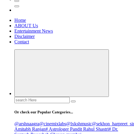
Home
ABOUT Us
Entertainment News
Disclaimer
Contact
Search
for:
Or check our Popular Categories...
@arshnaagra
@cinemixlabs
@lxkshmusic
@sekhon_harpreet_si
Amitabh Ranjan
# Astrologer Pandit Rahul Shastri
# Dr.