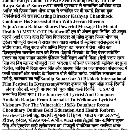
Janata Party: Could The BJP Send Kuldip Maity To The
Rajya Sabha? Sources
यश भारती पुरस्कार से सम्मानित अभिषेक यादव
‘अभि’ को फ़िल्म मेकर धीरू यादव ने जन्मदिन पर दी बधाई, लिम्का बुक
रिकॉर्डधारी को सराहा
Casting Director Kashyap Chandhock
Continues His Successful Run With Jeevan Bheema
Yojna
Aruna Babbar Shares Powerful Message On Mental
Health At MSTV OTT Platform
डॉ एस वी अंचन द्वारा निर्मित, डॉ अतुल
पाटणे (आई ए एस) द्वारा लिखित फिल्मस्टार डॉ महेश कुमार फिल्म भोज का
ट्रेलर भोजपुरी समाज ने सराहा
एयर वाइस मार्शल से म्यूज़िक प्रोड्यूसर बने
संदीप रावत, नीलू रावत और अमित मिश्रा का ‘असर ये तेरा’ जीत रहा
दिल
एक्ट्रेस यास्मीन खान को फिल्म ‘देहाती डिस्को’ के लिए बेस्ट सपोर्टिंग
एक्टर का दादा साहब फाल्के इंडियन टेलीविज़न अवॉर्ड मिला।
देसी स्टार समर
सिंह का बिग ब्लास्ट भोजपुरी गाना ‘बदरवा ए धनिया’ एसएफसी म्यूजिक पर हुआ
रिलीज, बारिश में दिखा समर सिंह और आस्था सिंह का जलवा
भारत पॉडकास्ट में
फर्जी बाबाओं और पाखंड के खिलाफ बोले रोहित भार्गव- ज्योतिष समाधान का
मार्ग है, चमत्कार का नहीं
Sandip Soparrkar At Bishkek International
Film Festival In Kyrgyzstan
बख्तवार कृष्णन को ‘बुक ऑफ़ वर्ल्ड रिकॉर्ड
– लंदन’ और डॉ. माधुरी पानमंद को ‘बुक ऑफ़ वर्ल्ड रिकॉर्ड – USA’ से
सम्मानित किया गया।
The Journey Of Lyricist And Composer
Amitabh Ranjan From Journalist To Welknown Lyricist
A
Visionary For The Vulnerable: J&Ks Daughter Reena
Choudhary Outlines Bold Education And Health Reform
Fearless
લંડનમાં શૂટ થયેલી ગુજરાતી ફિલ્મ “લાયક નાલાયક”નું
ટીઝર, ટ્રેલર, પોસ્ટર અને સંગીત ભવ્ય સમારોહમાં લોન્ચ
सिंगर सुगम
सिंह और एक्ट्रेस माही श्रीवास्तव का भोजपुरी रोमांटिक गाना ‘करिया धागा’