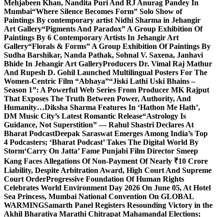
Mehjabeen Khan, Nandita Puri And RJ Anurag Pandey In
Mumbai
“Where Silence Becomes Form” Solo Show of
Paintings By contemporary artist Nidhi Sharma in Jehangir
Art Gallery
“Pigments And Paradox” A Group Exhibition Of
Paintings By 6 Contemporary Artists In Jehangir Art
Gallery
“Florals & Forms” A Group Exhibition Of Paintings By
Sudha Barshikar, Nanda Pathak, Sohnal V. Saxena, Janhavi
Bhide In Jehangir Art Gallery
Producers Dr. Vimal Raj Mathur
And Rupesh D. Gohil Launched Multilingual Posters For The
Women-Centric Film “Abhaya”
“Jiski Lathi Uski Bhains –
Season 1”: A Powerful Web Series From Producer MK Rajput
That Exposes The Truth Between Power, Authority, And
Humanity…
Diksha Sharma Features In ‘Hathon Me Hath’,
DM Music City’s Latest Romantic Release
“Astrology Is
Guidance, Not Superstition” — Rahul Shastri Declares At
Bharat Podcast
Deepak Saraswat Emerges Among India’s Top
4 Podcasters; ‘Bharat Podcast’ Takes The Digital World By
Storm
‘Carry On Jatta’ Fame Punjabi Film Director Smeep
Kang Faces Allegations Of Non-Payment Of Nearly ₹10 Crore
Liability, Despite Arbitration Award, High Court And Supreme
Court Order
Progressive Foundation Of Human Rights
Celebrates World Environment Day 2026 On June 05, At Hotel
Sea Princess, Mumbai National Convention On GLOBAL
WARMING
Samarth Panel Registers Resounding Victory in the
Akhil Bharatiya Marathi Chitrapat Mahamandal Elections;