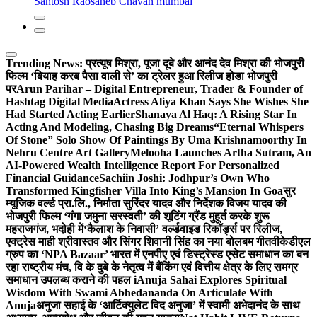
Santosh Raosaheb Chavan mumbai
Trending News:
प्रत्यूष मिश्रा, पूजा दूबे और आनंद देव मिश्रा की भोजपुरी
फिल्म ‘बियाह करब पैसा वाली से’ का ट्रेलर हुआ रिलीज होडा भोजपुरी
पर
Arun Parihar – Digital Entrepreneur, Trader & Founder of
Hashtag Digital Media
Actress Aliya Khan Says She Wishes She
Had Started Acting Earlier
Shanaya Al Haq: A Rising Star In
Acting And Modeling, Chasing Big Dreams
“Eternal Whispers
Of Stone” Solo Show Of Paintings By Uma Krishnamoorthy In
Nehru Centre Art Gallery
Melooha Launches Artha Sutram, An
AI-Powered Wealth Intelligence Report For Personalized
Financial Guidance
Sachiin Joshi: Jodhpur’s Own Who
Transformed Kingfisher Villa Into King’s Mansion In Goa
सुर
म्यूजिक वर्ल्ड प्रा.लि., निर्माता सुरिंदर यादव और निर्देशक विजय यादव की
भोजपुरी फिल्म ‘गंगा जमुना सरस्वती’ की शूटिंग ग्रैंड मुहूर्त करके शुरू
महराजगंज, भदोही में
‘कैलाश के निवासी’ वर्ल्डवाइड रिकॉर्ड्स पर रिलीज,
एक्ट्रेस माही श्रीवास्तव और सिंगर शिवानी सिंह का नया बोलबम गीत
वीकेडीएल
ग्रुप का ‘NPA Bazaar’ भारत में एनपीए एवं डिस्ट्रेस्ड एसेट समाधान का बन
रहा राष्ट्रीय मंच, वि के दुबे के नेतृत्व में बैंकिंग एवं वित्तीय क्षेत्र के लिए समग्र
समाधान उपलब्ध कराने की पहल i
Anuja Sahai Explores Spiritual
Wisdom With Swami Abhedananda On Articulate With
Anuja
अनुजा सहाई के ‘आर्टिक्युलेट विद अनुजा’ में स्वामी अभेदानंद के साथ