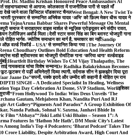
 Prof. Dr. Madhu Krishan Honoured Peace Ambassadors At
ूर्त सहभाग
आस्था से आगाज: कोलकाता में राजनीतिक पारी से पहले माँ
यादा देखे जाने वाला डिजिटल पॉडकास्ट चैनल
West Bengal: A New Twist To
भारती पुरस्कार से सम्मानित अभिषेक यादव ‘अभि’ को फ़िल्म मेकर धीरू यादव ने
eema Yojna
Aruna Babbar Shares Powerful Message On Mental
ोजपुरी समाज ने सराहा
एयर वाइस मार्शल से म्यूज़िक प्रोड्यूसर बने संदीप रावत,
इंडियन टेलीविज़न अवॉर्ड मिला।
देसी स्टार समर सिंह का बिग ब्लास्ट भोजपुरी गाना
 रोहित भार्गव- ज्योतिष समाधान का मार्ग है, चमत्कार का नहीं
Sandip
ुक ऑफ़ वर्ल्ड रिकॉर्ड – USA’ से सम्मानित किया गया।
The Journey Of
 Reena Choudhary Outlines Bold Education And Health Reform
्ट्रेस माही श्रीवास्तव का भोजपुरी रोमांटिक गाना ‘करिया धागा’ वर्ल्डवाइड
ुंबई:
Heartfelt Birthday Wishes To CM Vijay Thalapathy, The
्रा ताई गायकवाड यांचा विशेष सन्मान
Dr Radhika Balakrishnan Becomes
 फूट-फूटकर रो पड़ीं अभिनेत्री दिव्या त्यागी, दर्दनाक सीन ने झकझोर दिया पूरा
Yaar Jaane Do”
सपनों, पक्के इरादे और उम्मीद की कहानी है मोहित एम राय
 DIPTII SINGH – A Dedicated Specialist In Healing, Wellness
ation Yoga Day Celebration At Dome, SVP Stadium, Worli
इशिका
सुराजी
“From Hollywood To India: Wins Deus Unveils ‘The
 Archana Gautam, Mehjabeen Khan, Nandita Puri And RJ
gir Art Gallery
“Pigments And Paradox” A Group Exhibition Of
kar, Nanda Pathak, Sohnal V. Saxena, Janhavi Bhide In
ric Film “Abhaya”
“Jiski Lathi Uski Bhains – Season 1”: A
rma Features In ‘Hathon Me Hath’, DM Music City’s Latest
 Among India’s Top 4 Podcasters; ‘Bharat Podcast’ Takes The
0 Crore Liability, Despite Arbitration Award, High Court And