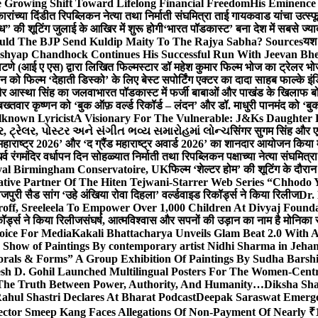
 Growing Shift Toward Lifelong Financial Freedom
His Eminence
रांच्या दिंडीत रिपब्लिकन नेत्या तथा निर्माती संघमित्रा ताई गायकवाड यांचा उत्स्फ
ध” की शूटिंग जुलाई के आखिर में शुरू होगी
‘भारत पॉडकास्ट’ बना देश में सबसे ज्
ould The BJP Send Kuldip Maity To The Rajya Sabha? Sources
यश 
ashyap Chandhock Continues His Successful Run With Jeevan Bh
 पाटणे (आई ए एस) द्वारा लिखित फिल्मस्टार डॉ महेश कुमार फिल्म भोज का ट्रेलर भ
ान को फिल्म ‘देहाती डिस्को’ के लिए बेस्ट सपोर्टिंग एक्टर का दादा साहब फाल्के 
 और आस्था सिंह का जलवा
भारत पॉडकास्ट में फर्जी बाबाओं और पाखंड के खिलाफ बोले
बख्तवार कृष्णन को ‘बुक ऑफ़ वर्ल्ड रिकॉर्ड – लंदन’ और डॉ. माधुरी पानमंद को ‘ब
known Lyricist
A Visionary For The Vulnerable: J&Ks Daughter
 ટ્રેલર, પોસ્ટર અને સંગીત ભવ્ય સમારોહમાં લોન્ચ
सिंगर सुगम सिंह और एक
महाराष्ट्र 2026’ और ‘द ग्रैंड महाराष्ट्र अवार्ड 2026’ का शानदार आयोजन किया म
र्व रंगमंदिर वर्धापन दिन सोहळ्यात निर्माती तथा रिपब्लिकन पक्षाच्या नेत्या संघमित
oyal Birmingham Conservatoire, UK
फिल्म ‘शेल्टर होम’ की शूटिंग के दौरान
tive Partner Of The Hiten Tejwani-Starrer Web Series “Chhodo 
जपुरी सैड सांग ‘उहे अंखिया रोवा दिहला’ वर्ल्डवाइड रिकॉर्ड्स ने किया रिलीज
Dr.
off, Sreeleela To Empower Over 1,000 Children At Divyaj Found
ॉर्ड्स ने किया रिलीज
संघर्ष, आत्मविश्वास और सपनों की उड़ान का नाम है मोनिका 
hoice For Media
Kakali Bhattacharya Unveils Glam Beat 2.0 With
Show of Paintings By contemporary artist Nidhi Sharma in Jehan
orals & Forms” A Group Exhibition Of Paintings By Sudha Barshi
sh D. Gohil Launched Multilingual Posters For The Women-Cent
The Truth Between Power, Authority, And Humanity…
Diksha Sha
ahul Shastri Declares At Bharat Podcast
Deepak Saraswat Emerges
ector Smeep Kang Faces Allegations Of Non-Payment Of Nearly ₹1