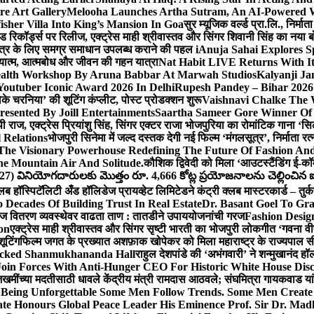
e Art Gallery
Melooha Launches Artha Sutram, An AI-Powered Wea
sher Villa Into King’s Mansion In Goa
सुर म्यूजिक वर्ल्ड प्रा.लि., निर
इड रिकॉर्ड्स पर रिलीज, एक्ट्रेस माही श्रीवास्तव और सिंगर शिवानी सिंह का नया
ीय क्षेत्र के लिए समग्र समाधान उपलब्ध कराने की पहल i
Anuja Sahai Explores 
अध्यात्म, आत्मबोध और जीवन की गहन यात्रा
Nat Habit LIVE Returns With It
alth Workshop By Aruna Babbar At Marwah Studios
Kalyanji Ja
outuber Iconic Award 2026 In Delhi
Rupesh Pandey – Bihar 2026 
धोके चरनिया’ की शूटिंग कंप्लीट, पोस्ट प्रोडक्शन शुरू
Vaishnavi Chalke The W
esented By Joill Entertainments
Saartha Sameer Gore Winner Of 
पी राज, एक्ट्रेस प्रियांशु सिंह, सिंगर एक्टर राजा भोजपुरिया का रोमांटिक गाना 
 Relations
भोजपुरी सिनेमा में जल्द दस्तक देगी नई फिल्म ‘मंगलसूत्र’, निर्माता 
The Visionary Powerhouse Redefining The Future Of Fashion An
e Mountain Air And Solitude.
कौशिक द्विवेदी को मिला ‘आउटस्टैंडिंग ई-क
027) వినియోగదారులకు మొత్తం రూ. 4,666 కోట్ల ప్రయోజనాలను చెల్లించిన ఐసి
्लब हॉस्पिटॅलिटी अँड हॉलिडेज प्रायव्हेट लिमिटेडने कंट्री क्लब मास्टरकार्ड – तुर्
 Decades Of Building Trust In Real Estate
Dr. Basant Goel To Gra
 वीज वितरण व्यवस्थेवर वाढता ताण : तातडीने उपाययोजनांची गरज
Fashion Desi
on
एक्ट्रेस माही श्रीवास्तव और सिंगर सृष्टी भारती का भोजपुरी लोकगीत ‘गवना
ूटिंग
फिल्म जगत के प्रख्यात अशफ़ाक खोपेकर को मिला महाराष्ट्र के राज्यपाल सी.पी
acked Shanmukhananda Hall
राहुल देशपांडे की ‘अभंगवारी’ ने शन्मुखानंद 
oin Forces With Anti-Hunger CEO For Historic White House Disc
 जखमींच्या मदतीसाठी धावले केंद्रीय मंत्री रामदास आठवले; संघमित्रा गायकवाड य
g Unforgettable Some Men Follow Trends. Some Men Creat
te Honours Global Peace Leader His Eminence Prof. Sir Dr. Madh