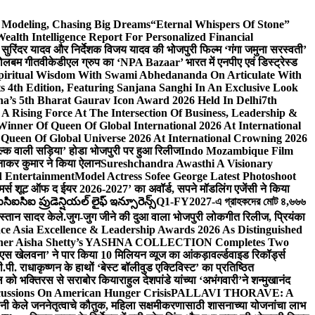
d Modeling, Chasing Big Dreams
“Eternal Whispers Of Stone”
lth Intelligence Report For Personalized Financial
्माता सुरिंदर यादव और निर्देशक विजय यादव की भोजपुरी फिल्म ‘गंगा जमुना सरस्वती’
 बोलबम गीत
वीकेडीएल ग्रुप का ‘NPA Bazaar’ भारत में एनपीए एवं डिस्ट्रेस्ड
Spiritual Wisdom With Swami Abhedananda On Articulate With
s 4th Edition, Featuring Sanjana Sanghi In An Exclusive Look
na’s 5th Bharat Gaurav Icon Award 2026 Held In Delhi
7th
A Rising Force At The Intersection Of Business, Leadership &
inner Of Queen Of Global International 2026 At International
Queen Of Global Universe 2026 At International Crowning 2026
‘सिल्क वाली सड़िया’ होडा भोजपुरी पर हुआ रिलीज
Indo Mozambique Film
रत्नाकर कुमार ने किया ऐलान
Sureshchandra Awasthi A Visionary
d Entertainment
Model Actress Sofee George Latest Photoshoot
ॉमर्स शूट ऑफ द ईयर 2026-2027’ का अवॉर्ड, सपने मॉडलिंग एजेंसी ने किया
ఐసిఐ ప్రుడెన్షియల్ లైఫ్ ఇన్సూరెన్స్
Q1-FY2027-এ গ্রাহকদের মোট ৪,৬৬৬
कस्तान सादर केले.
जुग-जुग जीने की दुआ वाला भोजपुरी लोकगीत रिलीज, प्रियंका
ce Asia Excellence & Leadership Awards 2026 As Distinguished
gner Aisha Shetty’s YASHNA COLLECTION Completes Two
 वीएस खेलवना’ ने पार किया 10 मिलियन व्यूज का आंकड़ा
वर्ल्डवाइड रिकॉर्ड्स
. राधाकृष्णन के हाथों ‘बेस्ट बॉलीवुड एक्टिविस्ट’ का प्रतिष्ठित
हॉल को भक्तिरस से सराबोर किया
राहुल देशपांडे यांच्या ‘अभंगवारी’ने शन्मुखानंद
ussions On American Hunger Crisis
PALLAVI THORAVE: A
ांनी केले जननेतृत्वाचे कौतुक, महिला सक्षमीकरणासाठी शासनाच्या योजनांचा लाभ