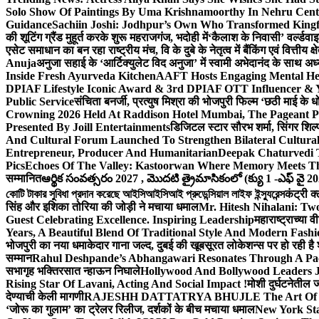
Solo Show Of Paintings By Uma Krishnamoorthy In Nehru Centr
Guidance
Sachiin Joshi: Jodhpur’s Own Who Transformed Kingfi
की शूटिंग ग्रैंड मुहूर्त करके शुरू महराजगंज, भदोही में
‘कैलाश के निवासी’ वर्ल्डवा
एसेट समाधान का बन रहा राष्ट्रीय मंच, वि के दुबे के नेतृत्व में बैंकिंग एवं वित्त
Anuja
अनुजा सहाई के ‘आर्टिक्युलेट विद अनुजा’ में स्वामी अभेदानंद के साथ 
Inside Fresh Ayurveda Kitchen
AAFT Hosts Engaging Mental He
DPIAF Lifestyle Iconic Award & 3rd DPIAF OTT Influencer & Y
Public Service
संचिता बनर्जी, प्रत्युष मिश्रा की भोजपुरी फिल्म ‘छठी माई के 
Crowning 2026 Held At Raddison Hotel Mumbai, The Pageant Pr
Presented By Joill Entertainments
डिजिटल स्टार सौरभ शर्मा, सिंगर शिल्
And Cultural Forum Launched To Strengthen Bilateral Cultural
Entrepreneur, Producer And Humanitarian
Deepak Chaturvedi 
Pics
Echoes Of The Valley: Kastoorwan Where Memory Meets Th
सम्मानित
ఆర్థిక సంవత్సరం 2027 , మొదటి త్రైమాసికంలో (క్యు 1 -ఎఫ్ వై 2
কোটি টাকার সুবিধা প্রদান করেছে আইসিআইসিআই প্রুডেন্সিয়াল লাইফ ইন্স্যুরেন্স
कंट्री क
सिंह और इशिका तोरिया की जोड़ी ने मचाया धमाल
Mr. Hitesh Nihalani: Two
Guest Celebrating Excellence. Inspiring Leadership
महाराष्ट्राच्या
Years, A Beautiful Blend Of Traditional Style And Modern Fashi
भोजपुरी का नया धमाकेदार गाना जल्द, दुबई की खूबसूरत लोकेशन्स पर हो रही है श
सम्मान
Rahul Deshpande’s Abhangawari Resonates Through A P
सभागृह भक्तिरसात न्हाऊन निघाले
Hollywood And Bollywood Leaders J
Rising Star Of Lavani, Acting And Social Impact !
मोशी दुर्घटनेतील
देण्याची केली मागणी
RAJESHH DATTATRYA BHUJLE The Art Of Bein
‘जोरू का गुलाम’ का ट्रेलर रिलीज, दर्शकों के बीच मचाया धमाल
New York Sta