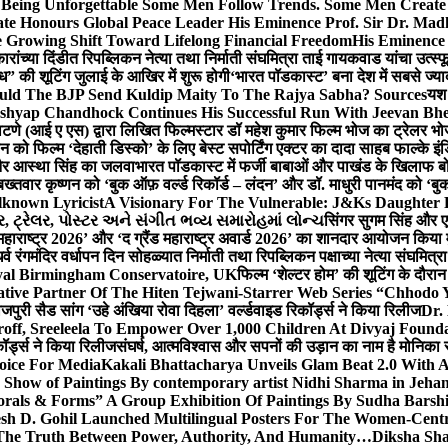
g Unforgettable Some Men Follow Trends. Some Men Creat
te Honours Global Peace Leader His Eminence Prof. Sir Dr. Madh
 Growing Shift Toward Lifelong Financial Freedom
His Eminence
रांच्या दिंडीत रिपब्लिकन नेत्या तथा निर्माती संघमित्रा ताई गायकवाड यांचा उत्स्फ
ध” की शूटिंग जुलाई के आखिर में शुरू होगी
‘भारत पॉडकास्ट’ बना देश में सबसे ज्
ould The BJP Send Kuldip Maity To The Rajya Sabha? Sources
यश 
ashyap Chandhock Continues His Successful Run With Jeevan Bh
 पाटणे (आई ए एस) द्वारा लिखित फिल्मस्टार डॉ महेश कुमार फिल्म भोज का ट्रेलर भ
ान को फिल्म ‘देहाती डिस्को’ के लिए बेस्ट सपोर्टिंग एक्टर का दादा साहब फाल्के 
 और आस्था सिंह का जलवा
भारत पॉडकास्ट में फर्जी बाबाओं और पाखंड के खिलाफ बोले
बख्तवार कृष्णन को ‘बुक ऑफ़ वर्ल्ड रिकॉर्ड – लंदन’ और डॉ. माधुरी पानमंद को ‘ब
known Lyricist
A Visionary For The Vulnerable: J&Ks Daughter
 ટ્રેલર, પોસ્ટર અને સંગીત ભવ્ય સમારોહમાં લોન્ચ
सिंगर सुगम सिंह और एक
महाराष्ट्र 2026’ और ‘द ग्रैंड महाराष्ट्र अवार्ड 2026’ का शानदार आयोजन किया म
र्व रंगमंदिर वर्धापन दिन सोहळ्यात निर्माती तथा रिपब्लिकन पक्षाच्या नेत्या संघमित
oyal Birmingham Conservatoire, UK
फिल्म ‘शेल्टर होम’ की शूटिंग के दौरान
tive Partner Of The Hiten Tejwani-Starrer Web Series “Chhodo 
जपुरी सैड सांग ‘उहे अंखिया रोवा दिहला’ वर्ल्डवाइड रिकॉर्ड्स ने किया रिलीज
Dr.
off, Sreeleela To Empower Over 1,000 Children At Divyaj Found
ॉर्ड्स ने किया रिलीज
संघर्ष, आत्मविश्वास और सपनों की उड़ान का नाम है मोनिका 
hoice For Media
Kakali Bhattacharya Unveils Glam Beat 2.0 With
Show of Paintings By contemporary artist Nidhi Sharma in Jehan
orals & Forms” A Group Exhibition Of Paintings By Sudha Barshi
sh D. Gohil Launched Multilingual Posters For The Women-Cent
The Truth Between Power, Authority, And Humanity…
Diksha Sha