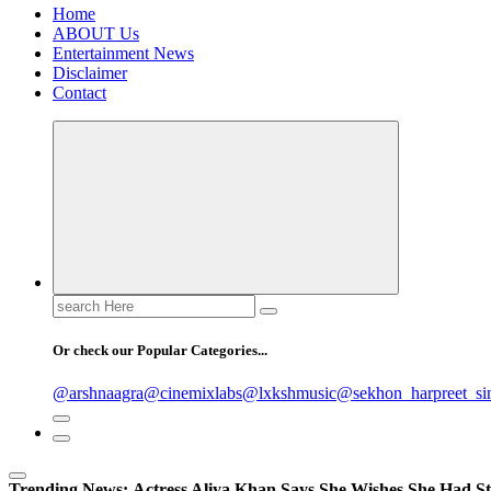
Home
ABOUT Us
Entertainment News
Disclaimer
Contact
Search
for:
Or check our Popular Categories...
@arshnaagra
@cinemixlabs
@lxkshmusic
@sekhon_harpreet_si
Trending News:
Actress Aliya Khan Says She Wishes She Had St