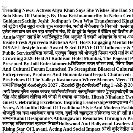
Skip
to
Trending News:
Actress Aliya Khan Says She Wishes She Had St
content
Solo Show Of Paintings By Uma Krishnamoorthy In Nehru Centr
Guidance
Sachiin Joshi: Jodhpur’s Own Who Transformed Kingfi
की शूटिंग ग्रैंड मुहूर्त करके शुरू महराजगंज, भदोही में
‘कैलाश के निवासी’ वर्ल्डवा
एसेट समाधान का बन रहा राष्ट्रीय मंच, वि के दुबे के नेतृत्व में बैंकिंग एवं वित्त
Anuja
अनुजा सहाई के ‘आर्टिक्युलेट विद अनुजा’ में स्वामी अभेदानंद के साथ 
Inside Fresh Ayurveda Kitchen
AAFT Hosts Engaging Mental He
DPIAF Lifestyle Iconic Award & 3rd DPIAF OTT Influencer & Y
Public Service
संचिता बनर्जी, प्रत्युष मिश्रा की भोजपुरी फिल्म ‘छठी माई के 
Crowning 2026 Held At Raddison Hotel Mumbai, The Pageant Pr
Presented By Joill Entertainments
डिजिटल स्टार सौरभ शर्मा, सिंगर शिल्
And Cultural Forum Launched To Strengthen Bilateral Cultural
Entrepreneur, Producer And Humanitarian
Deepak Chaturvedi 
Pics
Echoes Of The Valley: Kastoorwan Where Memory Meets Th
सम्मानित
ఆర్థిక సంవత్సరం 2027 , మొదటి త్రైమాసికంలో (క్యు 1 -ఎఫ్ వై 2
কোটি টাকার সুবিধা প্রদান করেছে আইসিআইসিআই প্রুডেন্সিয়াল লাইফ ইন্স্যুরেন্স
कंट्री क
सिंह और इशिका तोरिया की जोड़ी ने मचाया धमाल
Mr. Hitesh Nihalani: Two
Guest Celebrating Excellence. Inspiring Leadership
महाराष्ट्राच्या
Years, A Beautiful Blend Of Traditional Style And Modern Fashi
भोजपुरी का नया धमाकेदार गाना जल्द, दुबई की खूबसूरत लोकेशन्स पर हो रही है श
सम्मान
Rahul Deshpande’s Abhangawari Resonates Through A P
सभागृह भक्तिरसात न्हाऊन निघाले
Hollywood And Bollywood Leaders J
Rising Star Of Lavani, Acting And Social Impact !
मोशी दुर्घटनेतील