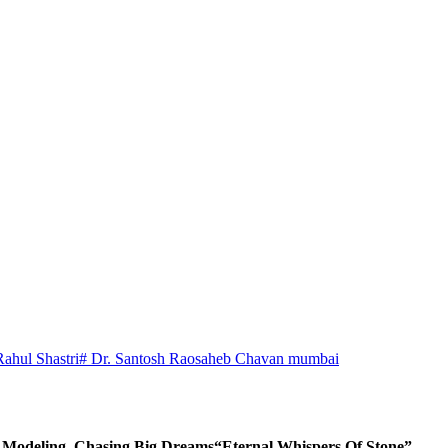
Rahul Shastri
# Dr. Santosh Raosaheb Chavan mumbai
d Modeling, Chasing Big Dreams
“Eternal Whispers Of Stone”