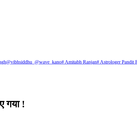
ngh
@vibhsiddhu_
@wave_kano
# Amitabh Ranjan
# Astrologer Pandit 
ए गया !