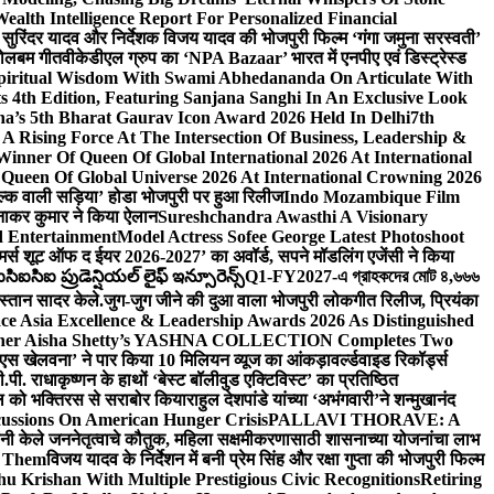
lth Intelligence Report For Personalized Financial
्माता सुरिंदर यादव और निर्देशक विजय यादव की भोजपुरी फिल्म ‘गंगा जमुना सरस्वती’
 बोलबम गीत
वीकेडीएल ग्रुप का ‘NPA Bazaar’ भारत में एनपीए एवं डिस्ट्रेस्ड
Spiritual Wisdom With Swami Abhedananda On Articulate With
s 4th Edition, Featuring Sanjana Sanghi In An Exclusive Look
na’s 5th Bharat Gaurav Icon Award 2026 Held In Delhi
7th
A Rising Force At The Intersection Of Business, Leadership &
inner Of Queen Of Global International 2026 At International
Queen Of Global Universe 2026 At International Crowning 2026
‘सिल्क वाली सड़िया’ होडा भोजपुरी पर हुआ रिलीज
Indo Mozambique Film
रत्नाकर कुमार ने किया ऐलान
Sureshchandra Awasthi A Visionary
d Entertainment
Model Actress Sofee George Latest Photoshoot
ॉमर्स शूट ऑफ द ईयर 2026-2027’ का अवॉर्ड, सपने मॉडलिंग एजेंसी ने किया
ఐసిఐ ప్రుడెన్షియల్ లైఫ్ ఇన్సూరెన్స్
Q1-FY2027-এ গ্রাহকদের মোট ৪,৬৬৬
कस्तान सादर केले.
जुग-जुग जीने की दुआ वाला भोजपुरी लोकगीत रिलीज, प्रियंका
ce Asia Excellence & Leadership Awards 2026 As Distinguished
gner Aisha Shetty’s YASHNA COLLECTION Completes Two
 वीएस खेलवना’ ने पार किया 10 मिलियन व्यूज का आंकड़ा
वर्ल्डवाइड रिकॉर्ड्स
. राधाकृष्णन के हाथों ‘बेस्ट बॉलीवुड एक्टिविस्ट’ का प्रतिष्ठित
हॉल को भक्तिरस से सराबोर किया
राहुल देशपांडे यांच्या ‘अभंगवारी’ने शन्मुखानंद
ussions On American Hunger Crisis
PALLAVI THORAVE: A
ांनी केले जननेतृत्वाचे कौतुक, महिला सक्षमीकरणासाठी शासनाच्या योजनांचा लाभ
e Them
विजय यादव के निर्देशन में बनी प्रेम सिंह और रक्षा गुप्ता की भोजपुरी फिल्म
u Krishan With Multiple Prestigious Civic Recognitions
Retiring