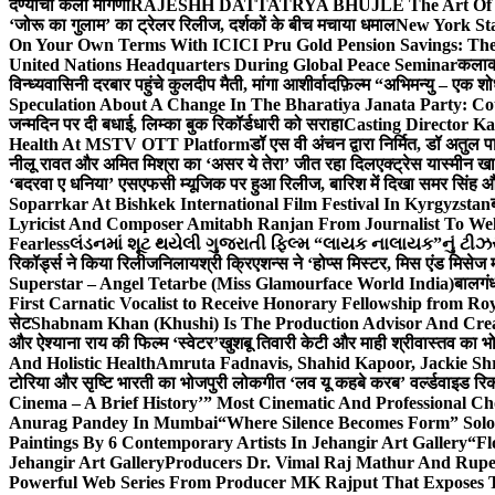
देण्याची केली मागणी
RAJESHH DATTATRYA BHUJLE The Art Of Bein
‘जोरू का गुलाम’ का ट्रेलर रिलीज, दर्शकों के बीच मचाया धमाल
New York Sta
On Your Own Terms With ICICI Pru Gold Pension Savings: The
United Nations Headquarters During Global Peace Seminar
कलाका
विन्ध्यवासिनी दरबार पहुंचे कुलदीप मैती, मांगा आशीर्वाद
फ़िल्म “अभिमन्यु – एक शो
Speculation About A Change In The Bharatiya Janata Party: C
जन्मदिन पर दी बधाई, लिम्का बुक रिकॉर्डधारी को सराहा
Casting Director K
Health At MSTV OTT Platform
डॉ एस वी अंचन द्वारा निर्मित, डॉ अतुल
नीलू रावत और अमित मिश्रा का ‘असर ये तेरा’ जीत रहा दिल
एक्ट्रेस यास्मीन ख
‘बदरवा ए धनिया’ एसएफसी म्यूजिक पर हुआ रिलीज, बारिश में दिखा समर सिंह
Soparrkar At Bishkek International Film Festival In Kyrgyzstan
Lyricist And Composer Amitabh Ranjan From Journalist To Wel
Fearless
લંડનમાં શૂટ થયેલી ગુજરાતી ફિલ્મ “લાયક નાલાયક”નું ટીઝર,
रिकॉर्ड्स ने किया रिलीज
निलायश्री क्रिएशन्स ने ‘होप्स मिस्टर, मिस एंड मिसेज 
Superstar – Angel Tetarbe (Miss Glamourface World India)
बालगंध
First Carnatic Vocalist to Receive Honorary Fellowship from R
सेट
Shabnam Khan (Khushi) Is The Production Advisor And Crea
और ऐश्याना राय की फिल्म ‘स्वेटर’
खुशबू तिवारी केटी और माही श्रीवास्तव का भो
And Holistic Health
Amruta Fadnavis, Shahid Kapoor, Jackie Shr
टोरिया और सृष्टि भारती का भोजपुरी लोकगीत ‘लव यू कहबे करब’ वर्ल्डवाइड रिक
Cinema – A Brief History’” Most Cinematic And Professional C
Anurag Pandey In Mumbai
“Where Silence Becomes Form” Solo 
Paintings By 6 Contemporary Artists In Jehangir Art Gallery
“Fl
Jehangir Art Gallery
Producers Dr. Vimal Raj Mathur And Rupe
Powerful Web Series From Producer MK Rajput That Exposes 