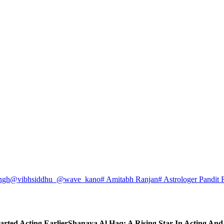
ngh
@vibhsiddhu_
@wave_kano
# Amitabh Ranjan
# Astrologer Pandit 
arted Acting Earlier
Shanaya Al Haq: A Rising Star In Acting An