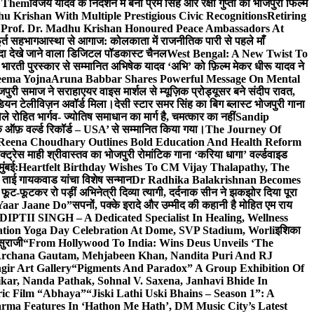
e Them
विजय यादव के निर्देशन में बनी प्रेम सिंह और रक्षा गुप्ता की भोजपुरी फिल्म
u Krishan With Multiple Prestigious Civic Recognitions
Retiring
 Prof. Dr. Madhu Krishan Honoured Peace Ambassadors At
ूर्त सहभाग
आस्था से आगाज: कोलकाता में राजनीतिक पारी से पहले माँ
यादा देखे जाने वाला डिजिटल पॉडकास्ट चैनल
West Bengal: A New Twist To
भारती पुरस्कार से सम्मानित अभिषेक यादव ‘अभि’ को फ़िल्म मेकर धीरू यादव ने
eema Yojna
Aruna Babbar Shares Powerful Message On Mental
ोजपुरी समाज ने सराहा
एयर वाइस मार्शल से म्यूज़िक प्रोड्यूसर बने संदीप रावत,
इंडियन टेलीविज़न अवॉर्ड मिला।
देसी स्टार समर सिंह का बिग ब्लास्ट भोजपुरी गाना
 रोहित भार्गव- ज्योतिष समाधान का मार्ग है, चमत्कार का नहीं
Sandip
ुक ऑफ़ वर्ल्ड रिकॉर्ड – USA’ से सम्मानित किया गया।
The Journey Of
 Reena Choudhary Outlines Bold Education And Health Reform
्ट्रेस माही श्रीवास्तव का भोजपुरी रोमांटिक गाना ‘करिया धागा’ वर्ल्डवाइड
ुंबई:
Heartfelt Birthday Wishes To CM Vijay Thalapathy, The
्रा ताई गायकवाड यांचा विशेष सन्मान
Dr Radhika Balakrishnan Becomes
 फूट-फूटकर रो पड़ीं अभिनेत्री दिव्या त्यागी, दर्दनाक सीन ने झकझोर दिया पूरा
Yaar Jaane Do”
सपनों, पक्के इरादे और उम्मीद की कहानी है मोहित एम राय
 DIPTII SINGH – A Dedicated Specialist In Healing, Wellness
ation Yoga Day Celebration At Dome, SVP Stadium, Worli
इशिका
सुराजी
“From Hollywood To India: Wins Deus Unveils ‘The
 Archana Gautam, Mehjabeen Khan, Nandita Puri And RJ
gir Art Gallery
“Pigments And Paradox” A Group Exhibition Of
kar, Nanda Pathak, Sohnal V. Saxena, Janhavi Bhide In
ric Film “Abhaya”
“Jiski Lathi Uski Bhains – Season 1”: A
rma Features In ‘Hathon Me Hath’, DM Music City’s Latest