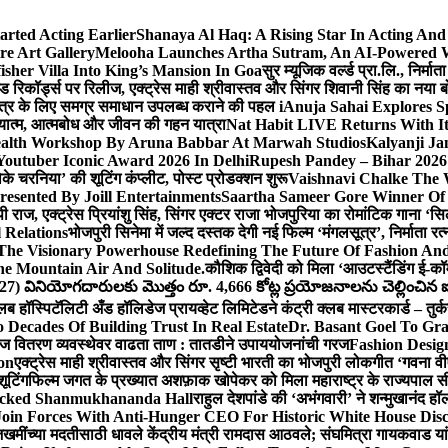
arted Acting Earlier
Shanaya Al Haq: A Rising Star In Acting An
e Art Gallery
Melooha Launches Artha Sutram, An AI-Powered Wea
sher Villa Into King’s Mansion In Goa
सुर म्यूजिक वर्ल्ड प्रा.लि., निर
इड रिकॉर्ड्स पर रिलीज, एक्ट्रेस माही श्रीवास्तव और सिंगर शिवानी सिंह का नया
ीय क्षेत्र के लिए समग्र समाधान उपलब्ध कराने की पहल i
Anuja Sahai Explores 
अध्यात्म, आत्मबोध और जीवन की गहन यात्रा
Nat Habit LIVE Returns With It
alth Workshop By Aruna Babbar At Marwah Studios
Kalyanji Ja
outuber Iconic Award 2026 In Delhi
Rupesh Pandey – Bihar 2026 
धोके चरनिया’ की शूटिंग कंप्लीट, पोस्ट प्रोडक्शन शुरू
Vaishnavi Chalke The W
esented By Joill Entertainments
Saartha Sameer Gore Winner Of 
पी राज, एक्ट्रेस प्रियांशु सिंह, सिंगर एक्टर राजा भोजपुरिया का रोमांटिक गाना 
 Relations
भोजपुरी सिनेमा में जल्द दस्तक देगी नई फिल्म ‘मंगलसूत्र’, निर्माता 
The Visionary Powerhouse Redefining The Future Of Fashion An
e Mountain Air And Solitude.
कौशिक द्विवेदी को मिला ‘आउटस्टैंडिंग ई-क
027) వినియోగదారులకు మొత్తం రూ. 4,666 కోట్ల ప్రయోజనాలను చెల్లించిన ఐసి
्लब हॉस्पिटॅलिटी अँड हॉलिडेज प्रायव्हेट लिमिटेडने कंट्री क्लब मास्टरकार्ड – तुर्
 Decades Of Building Trust In Real Estate
Dr. Basant Goel To Gra
 वीज वितरण व्यवस्थेवर वाढता ताण : तातडीने उपाययोजनांची गरज
Fashion Desi
on
एक्ट्रेस माही श्रीवास्तव और सिंगर सृष्टी भारती का भोजपुरी लोकगीत ‘गवना
ूटिंग
फिल्म जगत के प्रख्यात अशफ़ाक खोपेकर को मिला महाराष्ट्र के राज्यपाल सी.पी
acked Shanmukhananda Hall
राहुल देशपांडे की ‘अभंगवारी’ ने शन्मुखानंद 
oin Forces With Anti-Hunger CEO For Historic White House Disc
 जखमींच्या मदतीसाठी धावले केंद्रीय मंत्री रामदास आठवले; संघमित्रा गायकवाड य