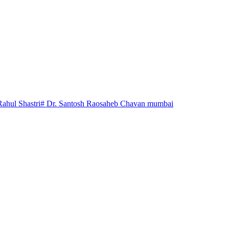
Rahul Shastri
# Dr. Santosh Raosaheb Chavan mumbai