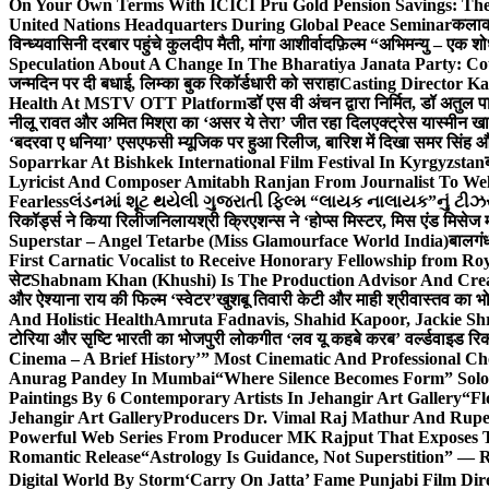
On Your Own Terms With ICICI Pru Gold Pension Savings: The
United Nations Headquarters During Global Peace Seminar
कलाका
विन्ध्यवासिनी दरबार पहुंचे कुलदीप मैती, मांगा आशीर्वाद
फ़िल्म “अभिमन्यु – एक शो
Speculation About A Change In The Bharatiya Janata Party: C
जन्मदिन पर दी बधाई, लिम्का बुक रिकॉर्डधारी को सराहा
Casting Director K
Health At MSTV OTT Platform
डॉ एस वी अंचन द्वारा निर्मित, डॉ अतुल
नीलू रावत और अमित मिश्रा का ‘असर ये तेरा’ जीत रहा दिल
एक्ट्रेस यास्मीन ख
‘बदरवा ए धनिया’ एसएफसी म्यूजिक पर हुआ रिलीज, बारिश में दिखा समर सिंह
Soparrkar At Bishkek International Film Festival In Kyrgyzstan
Lyricist And Composer Amitabh Ranjan From Journalist To Wel
Fearless
લંડનમાં શૂટ થયેલી ગુજરાતી ફિલ્મ “લાયક નાલાયક”નું ટીઝર,
रिकॉर्ड्स ने किया रिलीज
निलायश्री क्रिएशन्स ने ‘होप्स मिस्टर, मिस एंड मिसेज 
Superstar – Angel Tetarbe (Miss Glamourface World India)
बालगंध
First Carnatic Vocalist to Receive Honorary Fellowship from R
सेट
Shabnam Khan (Khushi) Is The Production Advisor And Crea
और ऐश्याना राय की फिल्म ‘स्वेटर’
खुशबू तिवारी केटी और माही श्रीवास्तव का भो
And Holistic Health
Amruta Fadnavis, Shahid Kapoor, Jackie Shr
टोरिया और सृष्टि भारती का भोजपुरी लोकगीत ‘लव यू कहबे करब’ वर्ल्डवाइड रिक
Cinema – A Brief History’” Most Cinematic And Professional C
Anurag Pandey In Mumbai
“Where Silence Becomes Form” Solo 
Paintings By 6 Contemporary Artists In Jehangir Art Gallery
“Fl
Jehangir Art Gallery
Producers Dr. Vimal Raj Mathur And Rupe
Powerful Web Series From Producer MK Rajput That Exposes 
Romantic Release
“Astrology Is Guidance, Not Superstition” — R
Digital World By Storm
‘Carry On Jatta’ Fame Punjabi Film Dir