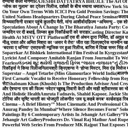
देण्याची केली मागणी
RAJESHH DATTATRYA BHUJLE The Art Of Bein
‘जोरू का गुलाम’ का ट्रेलर रिलीज, दर्शकों के बीच मचाया धमाल
New York Sta
On Your Own Terms With ICICI Pru Gold Pension Savings: The
United Nations Headquarters During Global Peace Seminar
कलाका
विन्ध्यवासिनी दरबार पहुंचे कुलदीप मैती, मांगा आशीर्वाद
फ़िल्म “अभिमन्यु – एक शो
Speculation About A Change In The Bharatiya Janata Party: C
जन्मदिन पर दी बधाई, लिम्का बुक रिकॉर्डधारी को सराहा
Casting Director K
Health At MSTV OTT Platform
डॉ एस वी अंचन द्वारा निर्मित, डॉ अतुल
नीलू रावत और अमित मिश्रा का ‘असर ये तेरा’ जीत रहा दिल
एक्ट्रेस यास्मीन ख
‘बदरवा ए धनिया’ एसएफसी म्यूजिक पर हुआ रिलीज, बारिश में दिखा समर सिंह
Soparrkar At Bishkek International Film Festival In Kyrgyzstan
Lyricist And Composer Amitabh Ranjan From Journalist To Wel
Fearless
લંડનમાં શૂટ થયેલી ગુજરાતી ફિલ્મ “લાયક નાલાયક”નું ટીઝર,
रिकॉर्ड्स ने किया रिलीज
निलायश्री क्रिएशन्स ने ‘होप्स मिस्टर, मिस एंड मिसेज 
Superstar – Angel Tetarbe (Miss Glamourface World India)
बालगंध
First Carnatic Vocalist to Receive Honorary Fellowship from R
सेट
Shabnam Khan (Khushi) Is The Production Advisor And Crea
और ऐश्याना राय की फिल्म ‘स्वेटर’
खुशबू तिवारी केटी और माही श्रीवास्तव का भो
And Holistic Health
Amruta Fadnavis, Shahid Kapoor, Jackie Shr
टोरिया और सृष्टि भारती का भोजपुरी लोकगीत ‘लव यू कहबे करब’ वर्ल्डवाइड रिक
Cinema – A Brief History’” Most Cinematic And Professional C
Anurag Pandey In Mumbai
“Where Silence Becomes Form” Solo 
Paintings By 6 Contemporary Artists In Jehangir Art Gallery
“Fl
Jehangir Art Gallery
Producers Dr. Vimal Raj Mathur And Rupe
Powerful Web Series From Producer MK Rajput That Exposes 