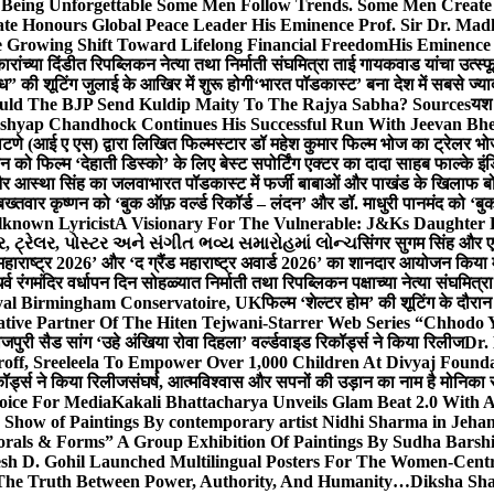
g Unforgettable Some Men Follow Trends. Some Men Creat
te Honours Global Peace Leader His Eminence Prof. Sir Dr. Madh
 Growing Shift Toward Lifelong Financial Freedom
His Eminence
रांच्या दिंडीत रिपब्लिकन नेत्या तथा निर्माती संघमित्रा ताई गायकवाड यांचा उत्स्फ
ध” की शूटिंग जुलाई के आखिर में शुरू होगी
‘भारत पॉडकास्ट’ बना देश में सबसे ज्
ould The BJP Send Kuldip Maity To The Rajya Sabha? Sources
यश 
ashyap Chandhock Continues His Successful Run With Jeevan Bh
 पाटणे (आई ए एस) द्वारा लिखित फिल्मस्टार डॉ महेश कुमार फिल्म भोज का ट्रेलर भ
ान को फिल्म ‘देहाती डिस्को’ के लिए बेस्ट सपोर्टिंग एक्टर का दादा साहब फाल्के 
 और आस्था सिंह का जलवा
भारत पॉडकास्ट में फर्जी बाबाओं और पाखंड के खिलाफ बोले
बख्तवार कृष्णन को ‘बुक ऑफ़ वर्ल्ड रिकॉर्ड – लंदन’ और डॉ. माधुरी पानमंद को ‘ब
known Lyricist
A Visionary For The Vulnerable: J&Ks Daughter
 ટ્રેલર, પોસ્ટર અને સંગીત ભવ્ય સમારોહમાં લોન્ચ
सिंगर सुगम सिंह और एक
महाराष्ट्र 2026’ और ‘द ग्रैंड महाराष्ट्र अवार्ड 2026’ का शानदार आयोजन किया म
र्व रंगमंदिर वर्धापन दिन सोहळ्यात निर्माती तथा रिपब्लिकन पक्षाच्या नेत्या संघमित
oyal Birmingham Conservatoire, UK
फिल्म ‘शेल्टर होम’ की शूटिंग के दौरान
tive Partner Of The Hiten Tejwani-Starrer Web Series “Chhodo 
जपुरी सैड सांग ‘उहे अंखिया रोवा दिहला’ वर्ल्डवाइड रिकॉर्ड्स ने किया रिलीज
Dr.
off, Sreeleela To Empower Over 1,000 Children At Divyaj Found
ॉर्ड्स ने किया रिलीज
संघर्ष, आत्मविश्वास और सपनों की उड़ान का नाम है मोनिका 
hoice For Media
Kakali Bhattacharya Unveils Glam Beat 2.0 With
Show of Paintings By contemporary artist Nidhi Sharma in Jehan
orals & Forms” A Group Exhibition Of Paintings By Sudha Barshi
sh D. Gohil Launched Multilingual Posters For The Women-Cent
The Truth Between Power, Authority, And Humanity…
Diksha Sha