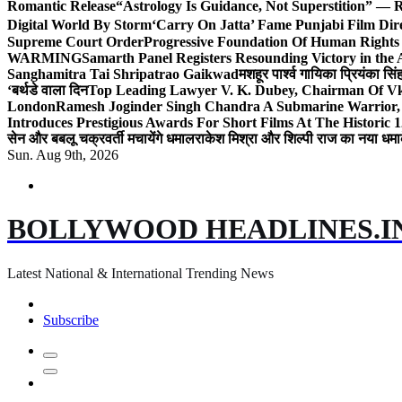
Romantic Release
“Astrology Is Guidance, Not Superstition” — R
Digital World By Storm
‘Carry On Jatta’ Fame Punjabi Film Dir
Supreme Court Order
Progressive Foundation Of Human Rights
WARMING
Samarth Panel Registers Resounding Victory in the
Sanghamitra Tai Shripatrao Gaikwad
मशहूर पार्श्व गायिका प्रियंका स
‘बर्थडे वाला दिन
Top Leading Lawyer V. K. Dubey, Chairman Of Vkd
London
Ramesh Joginder Singh Chandra A Submarine Warrior, 
Introduces Prestigious Awards For Short Films At The Historic 1
सेन और बबलू चक्रवर्ती मचायेंगे धमाल
राकेश मिश्रा और शिल्पी राज का नया धमा
Sun. Aug 9th, 2026
BOLLYWOOD HEADLINES.I
Latest National & International Trending News
Subscribe