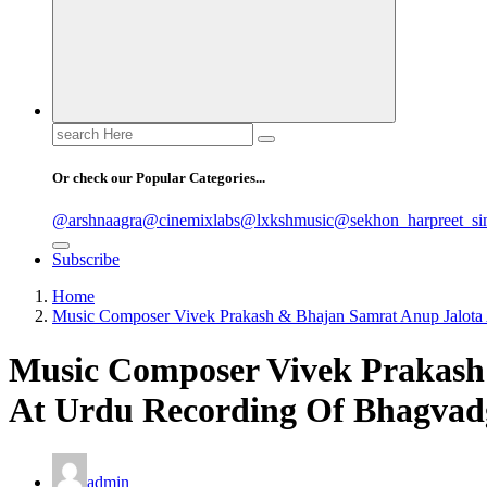
Search
for:
Or check our Popular Categories...
@arshnaagra
@cinemixlabs
@lxkshmusic
@sekhon_harpreet_si
Subscribe
Home
Music Composer Vivek Prakash & Bhajan Samrat Anup Jalota
Music Composer Vivek Prakash
At Urdu Recording Of Bhagvad
admin