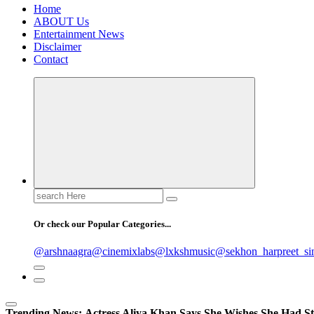
Home
ABOUT Us
Entertainment News
Disclaimer
Contact
Search
for:
Or check our Popular Categories...
@arshnaagra
@cinemixlabs
@lxkshmusic
@sekhon_harpreet_si
Trending News:
Actress Aliya Khan Says She Wishes She Had St