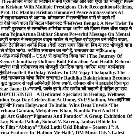
e Them
विजय यादव के निर्देशन में बनी प्रेम सिंह और रक्षा गुप्ता की भोजपुरी फिल्म
u Krishan With Multiple Prestigious Civic Recognitions
Retiring
 Prof. Dr. Madhu Krishan Honoured Peace Ambassadors At
ूर्त सहभाग
आस्था से आगाज: कोलकाता में राजनीतिक पारी से पहले माँ
यादा देखे जाने वाला डिजिटल पॉडकास्ट चैनल
West Bengal: A New Twist To
भारती पुरस्कार से सम्मानित अभिषेक यादव ‘अभि’ को फ़िल्म मेकर धीरू यादव ने
eema Yojna
Aruna Babbar Shares Powerful Message On Mental
ोजपुरी समाज ने सराहा
एयर वाइस मार्शल से म्यूज़िक प्रोड्यूसर बने संदीप रावत,
इंडियन टेलीविज़न अवॉर्ड मिला।
देसी स्टार समर सिंह का बिग ब्लास्ट भोजपुरी गाना
 रोहित भार्गव- ज्योतिष समाधान का मार्ग है, चमत्कार का नहीं
Sandip
ुक ऑफ़ वर्ल्ड रिकॉर्ड – USA’ से सम्मानित किया गया।
The Journey Of
 Reena Choudhary Outlines Bold Education And Health Reform
्ट्रेस माही श्रीवास्तव का भोजपुरी रोमांटिक गाना ‘करिया धागा’ वर्ल्डवाइड
ुंबई:
Heartfelt Birthday Wishes To CM Vijay Thalapathy, The
्रा ताई गायकवाड यांचा विशेष सन्मान
Dr Radhika Balakrishnan Becomes
 फूट-फूटकर रो पड़ीं अभिनेत्री दिव्या त्यागी, दर्दनाक सीन ने झकझोर दिया पूरा
Yaar Jaane Do”
सपनों, पक्के इरादे और उम्मीद की कहानी है मोहित एम राय
 DIPTII SINGH – A Dedicated Specialist In Healing, Wellness
ation Yoga Day Celebration At Dome, SVP Stadium, Worli
इशिका
सुराजी
“From Hollywood To India: Wins Deus Unveils ‘The
 Archana Gautam, Mehjabeen Khan, Nandita Puri And RJ
gir Art Gallery
“Pigments And Paradox” A Group Exhibition Of
kar, Nanda Pathak, Sohnal V. Saxena, Janhavi Bhide In
ric Film “Abhaya”
“Jiski Lathi Uski Bhains – Season 1”: A
rma Features In ‘Hathon Me Hath’, DM Music City’s Latest