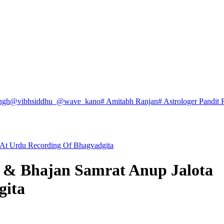
ngh
@vibhsiddhu_
@wave_kano
# Amitabh Ranjan
# Astrologer Pandit 
 At Urdu Recording Of Bhagvadgita
 & Bhajan Samrat Anup Jalota
gita