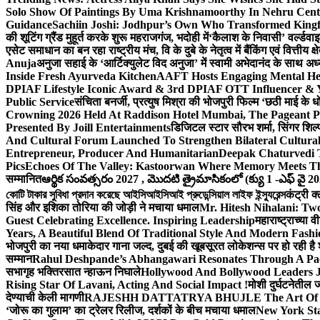
Solo Show Of Paintings By Uma Krishnamoorthy In Nehru Centr
Guidance
Sachiin Joshi: Jodhpur’s Own Who Transformed Kingfi
की शूटिंग ग्रैंड मुहूर्त करके शुरू महराजगंज, भदोही में
‘कैलाश के निवासी’ वर्ल्डवा
एसेट समाधान का बन रहा राष्ट्रीय मंच, वि के दुबे के नेतृत्व में बैंकिंग एवं वित्त
Anuja
अनुजा सहाई के ‘आर्टिक्युलेट विद अनुजा’ में स्वामी अभेदानंद के साथ 
Inside Fresh Ayurveda Kitchen
AAFT Hosts Engaging Mental He
DPIAF Lifestyle Iconic Award & 3rd DPIAF OTT Influencer & Y
Public Service
संचिता बनर्जी, प्रत्युष मिश्रा की भोजपुरी फिल्म ‘छठी माई के 
Crowning 2026 Held At Raddison Hotel Mumbai, The Pageant Pr
Presented By Joill Entertainments
डिजिटल स्टार सौरभ शर्मा, सिंगर शिल्
And Cultural Forum Launched To Strengthen Bilateral Cultural
Entrepreneur, Producer And Humanitarian
Deepak Chaturvedi 
Pics
Echoes Of The Valley: Kastoorwan Where Memory Meets Th
सम्मानित
ఆర్థిక సంవత్సరం 2027 , మొదటి త్రైమాసికంలో (క్యు 1 -ఎఫ్ వై 2
কোটি টাকার সুবিধা প্রদান করেছে আইসিআইসিআই প্রুডেন্সিয়াল লাইফ ইন্স্যুরেন্স
कंट्री क
सिंह और इशिका तोरिया की जोड़ी ने मचाया धमाल
Mr. Hitesh Nihalani: Two
Guest Celebrating Excellence. Inspiring Leadership
महाराष्ट्राच्या
Years, A Beautiful Blend Of Traditional Style And Modern Fashi
भोजपुरी का नया धमाकेदार गाना जल्द, दुबई की खूबसूरत लोकेशन्स पर हो रही है श
सम्मान
Rahul Deshpande’s Abhangawari Resonates Through A P
सभागृह भक्तिरसात न्हाऊन निघाले
Hollywood And Bollywood Leaders J
Rising Star Of Lavani, Acting And Social Impact !
मोशी दुर्घटनेतील
देण्याची केली मागणी
RAJESHH DATTATRYA BHUJLE The Art Of Bein
‘जोरू का गुलाम’ का ट्रेलर रिलीज, दर्शकों के बीच मचाया धमाल
New York Sta