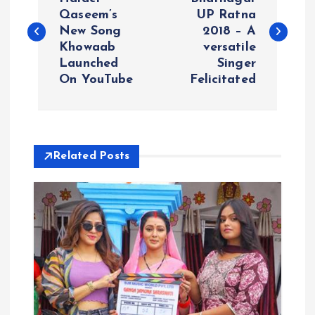
o
Qaseem’s
UP Ratna
New Song
2018 – A
s
Khowaab
versatile
Launched
Singer
t
On YouTube
Felicitated
n
a
Related Posts
v
i
g
a
t