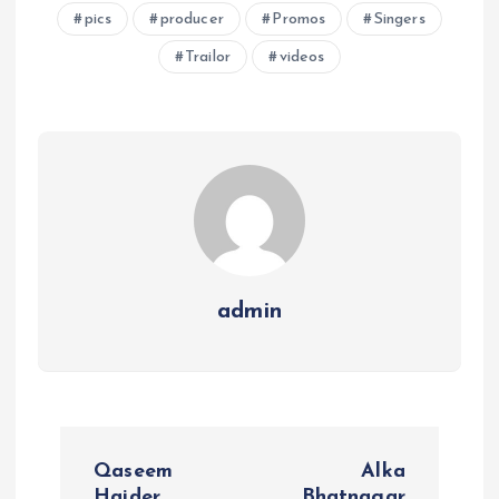
pics
producer
Promos
Singers
Trailor
videos
admin
P
Qaseem
Alka
Haider
Bhatnagar