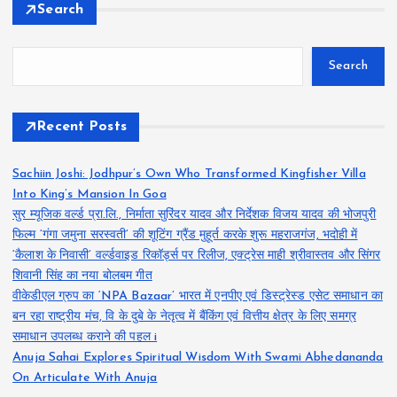
Search
Search
Recent Posts
Sachiin Joshi: Jodhpur’s Own Who Transformed Kingfisher Villa
Into King’s Mansion In Goa
सुर म्यूजिक वर्ल्ड प्रा.लि., निर्माता सुरिंदर यादव और निर्देशक विजय यादव की भोजपुरी
फिल्म ‘गंगा जमुना सरस्वती’ की शूटिंग ग्रैंड मुहूर्त करके शुरू महराजगंज, भदोही में
‘कैलाश के निवासी’ वर्ल्डवाइड रिकॉर्ड्स पर रिलीज, एक्ट्रेस माही श्रीवास्तव और सिंगर
शिवानी सिंह का नया बोलबम गीत
वीकेडीएल ग्रुप का ‘NPA Bazaar’ भारत में एनपीए एवं डिस्ट्रेस्ड एसेट समाधान का
बन रहा राष्ट्रीय मंच, वि के दुबे के नेतृत्व में बैंकिंग एवं वित्तीय क्षेत्र के लिए समग्र
समाधान उपलब्ध कराने की पहल i
Anuja Sahai Explores Spiritual Wisdom With Swami Abhedananda
On Articulate With Anuja