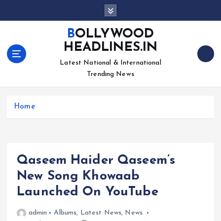
S
k
i
BOLLYWOOD
p
HEADLINES.IN
t
o
Latest National & International
c
Trending News
o
n
Home
t
e
n
t
Qaseem Haider Qaseem’s
New Song Khowaab
Launched On YouTube
admin
Albums
,
Latest News
,
News