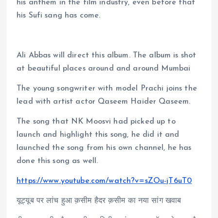
his anthem in the film industry, even before that
his Sufi sang has come.
Ali Abbas will direct this album. The album is shot
at beautiful places around and around Mumbai
The young songwriter with model Prachi joins the
lead with artist actor Qaseem Haider Qaseem.
The song that NK Moosvi had picked up to
launch and highlight this song, he did it and
launched the song from his own channel, he has
done this song as well.
https://www.youtube.com/watch?v=sZOu-jT6uT0
यूट्यूब पर लांच हुआ क़सीम हैदर क़सीम का नया सांग खवाब