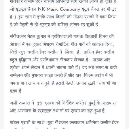
गीतकार कसीम हैदर कसीम अभिनीत सांग खवाब लॉन्च हो चूका है
जो यूट्यूब चैनल NK Music Company यूटूब चैनल पर मौजूद
है । इस सांग में इनके साथ दिल्ली की मॉडल प्राची ने काम किया
है जो पेहली से ही यूट्यूब की चरित्र डांसर रह चुकी हैं
संगीतकार नेहल कुमार ने प्रतिभाशाली गायक विटबारी विनय की
आवाज़ में एक दुखद मिश्रण रोमांटिक गीत गाने को आवाज़ दिया ,
जिसे खुद कसीम हैदर कसीम ने लिखा है। क़सिम हैदर कसीम
बहुत बुद्धिमान और प्रतिभावान गीतकार लेखक हैं। पाठक और
श्रोता अपने लेखन में अपनी भावना पाते हैं। वह लंबे समय से कवी
सम्मेलन और मुशयरा साझा करते हैं और अब फिल्म उद्योग में भी
अपना गान लांच कर चुके है इससे पेहली उनका सूफ़ी सांग भी आ
चूका है
अली अब्बास ने इस एल्बम को निर्देशित करेंगे। मुंबई के आसपास
और आसपास के खूबसूरत स्थानों पर एल्बम का शूट हुआ है
मॉडल प्राची के साथ युवा गीतकार कलाकार अभिनेता कसीम हैदर