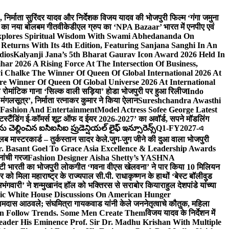
लि., निर्माता सुरिंदर यादव और निर्देशक विजय यादव की भोजपुरी फिल्म ‘गंगा जमुना
ंह का नया बोलबम गीत
वीकेडीएल ग्रुप का ‘NPA Bazaar’ भारत में एनपीए एवं
xplores Spiritual Wisdom With Swami Abhedananda On
Returns With Its 4th Edition, Featuring Sanjana Sanghi In An
dios
Kalyanji Jana’s 5th Bharat Gaurav Icon Award 2026 Held In
ar 2026 A Rising Force At The Intersection Of Business,
i Chalke The Winner Of Queen Of Global International 2026 At
e Winner Of Queen Of Global Universe 2026 At International
 का रोमांटिक गाना ‘सिल्क वाली सड़िया’ होडा भोजपुरी पर हुआ रिलीज
Indo
‘मंगलसूत्र’, निर्माता रत्नाकर कुमार ने किया ऐलान
Sureshchandra Awasthi
 Fashion And Entertainment
Model Actress Sofee George Latest
टस्टैंडिंग ई-कॉमर्स शूट ऑफ द ईयर 2026-2027’ का अवॉर्ड, सपने मॉडलिंग
ల్లించిన ఐసిఐసిఐ ప్రుడెన్షియల్ లైఫ్ ఇన్సూరెన్స్
Q1-FY2027-এ
्लब मास्टरकार्ड – तुर्कस्तान सादर केले.
जुग-जुग जीने की दुआ वाला भोजपुरी
. Basant Goel To Grace Asia Excellence & Leadership Awards
नांची गरज
Fashion Designer Aisha Shetty’s YASHNA
सृष्टी भारती का भोजपुरी लोकगीत ‘गवना वीएस खेलवना’ ने पार किया 10 मिलियन
ो मिला महाराष्ट्र के राज्यपाल सी.पी. राधाकृष्णन के हाथों ‘बेस्ट बॉलीवुड
‘अभंगवारी’ ने शन्मुखानंद हॉल को भक्तिरस से सराबोर किया
राहुल देशपांडे यांच्या
ic White House Discussions On American Hunger
ी रामदास आठवले; संघमित्रा गायकवाड यांनी केले जननेतृत्वाचे कौतुक, महिला
Follow Trends. Some Men Create Them
विजय यादव के निर्देशन में
eader His Eminence Prof. Sir Dr. Madhu Krishan With Multiple