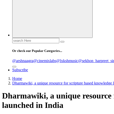
Search
for:
Or check our Popular Categories...
@arshnaagra
@cinemixlabs
@lxkshmusic
@sekhon_harpreet_si
Subscribe
Home
Dharmawiki, a unique resource for scripture based knowledge 
Dharmawiki, a unique resource 
launched in India