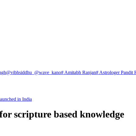
ngh
@vibhsiddhu_
@wave_kano
# Amitabh Ranjan
# Astrologer Pandit 
launched in India
for scripture based knowledge