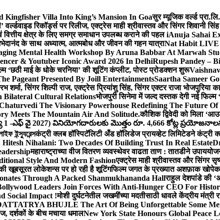
Kingfisher Villa Into King’s Mansion In Goa
सुर म्यूजिक वर्ल्ड प्रा.
’ वर्ल्डवाइड रिकॉर्ड्स पर रिलीज, एक्ट्रेस माही श्रीवास्तव और सिंगर शिवानी सि
ंग एवं वित्तीय क्षेत्र के लिए समग्र समाधान उपलब्ध कराने की पहल i
Anuja Sahai E
ी अभेदानंद के साथ अध्यात्म, आत्मबोध और जीवन की गहन यात्रा
Nat Habit LIVE 
ging Mental Health Workshop By Aruna Babbar At Marwah Stu
encer & Youtuber Iconic Award 2026 In Delhi
Rupesh Pandey – Bih
िल्म ‘छठी माई के धोके चरनिया’ की शूटिंग कंप्लीट, पोस्ट प्रोडक्शन शुरू
Vaishnav
he Pageant Presented By Joill Entertainments
Saartha Sameer Gor
 शर्मा, सिंगर शिल्पी राज, एक्ट्रेस प्रियांशु सिंह, सिंगर एक्टर राजा भोजपुरिया
ilateral Cultural Relations
भोजपुरी सिनेमा में जल्द दस्तक देगी नई फिल्म 
Chaturvedi The Visionary Powerhouse Redefining The Future Of
y Meets The Mountain Air And Solitude.
कौशिक द्विवेदी को मिला ‘आउ
 1 -ఎఫ్ వై 2027) వినియోగదారులకు మొత్తం రూ. 4,666 కోట్ల ప్రయోజనాలను చె
ফ ইন্স্যুরেন্স
कंट्री क्लब हॉस्पिटॅलिटी अँड हॉलिडेज प्रायव्हेट लिमिटेडने कंट्री क
 Hitesh Nihalani: Two Decades Of Building Trust In Real Estate
Dr
eadership
महाराष्ट्राच्या वीज वितरण व्यवस्थेवर वाढता ताण : तातडीने उपाययोज
itional Style And Modern Fashion
एक्ट्रेस माही श्रीवास्तव और सिंगर 
 की खूबसूरत लोकेशन्स पर हो रही है शूटिंग
फिल्म जगत के प्रख्यात अशफ़ाक खोपेकर क
onates Through A Packed Shanmukhananda Hall
राहुल देशपांडे की 
ollywood Leaders Join Forces With Anti-Hunger CEO For Histor
 Social Impact !
मोशी दुर्घटनेतील जखमींच्या मदतीसाठी धावले केंद्रीय मंत्र
TTATRYA BHUJLE The Art Of Being Unforgettable Some Men 
लीज, दर्शकों के बीच मचाया धमाल
New York State Honours Global Peace L