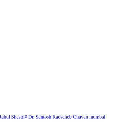
Rahul Shastri
# Dr. Santosh Raosaheb Chavan mumbai