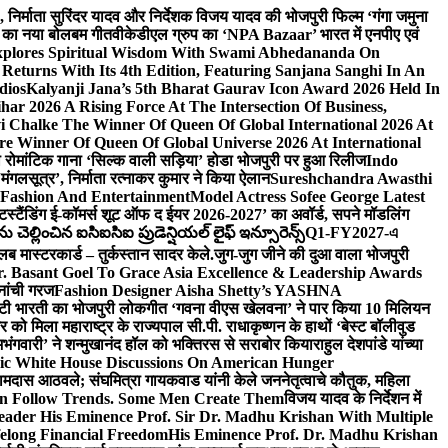
लि., निर्माता सुरिंदर यादव और निर्देशक विजय यादव की भोजपुरी फिल्म ‘गंगा जमुना
ंह का नया बोलबम गीत
वीकेडीएल ग्रुप का ‘NPA Bazaar’ भारत में एनपीए एवं
xplores Spiritual Wisdom With Swami Abhedananda On
Returns With Its 4th Edition, Featuring Sanjana Sanghi In An
dios
Kalyanji Jana’s 5th Bharat Gaurav Icon Award 2026 Held In
ar 2026 A Rising Force At The Intersection Of Business,
i Chalke The Winner Of Queen Of Global International 2026 At
e Winner Of Queen Of Global Universe 2026 At International
 का रोमांटिक गाना ‘सिल्क वाली सड़िया’ होडा भोजपुरी पर हुआ रिलीज
Indo
‘मंगलसूत्र’, निर्माता रत्नाकर कुमार ने किया ऐलान
Sureshchandra Awasthi
 Fashion And Entertainment
Model Actress Sofee George Latest
टस्टैंडिंग ई-कॉमर्स शूट ऑफ द ईयर 2026-2027’ का अवॉर्ड, सपने मॉडलिंग
ల్లించిన ఐసిఐసిఐ ప్రుడెన్షియల్ లైఫ్ ఇన్సూరెన్స్
Q1-FY2027-এ
्लब मास्टरकार्ड – तुर्कस्तान सादर केले.
जुग-जुग जीने की दुआ वाला भोजपुरी
. Basant Goel To Grace Asia Excellence & Leadership Awards
नांची गरज
Fashion Designer Aisha Shetty’s YASHNA
सृष्टी भारती का भोजपुरी लोकगीत ‘गवना वीएस खेलवना’ ने पार किया 10 मिलियन
ो मिला महाराष्ट्र के राज्यपाल सी.पी. राधाकृष्णन के हाथों ‘बेस्ट बॉलीवुड
‘अभंगवारी’ ने शन्मुखानंद हॉल को भक्तिरस से सराबोर किया
राहुल देशपांडे यांच्या
ic White House Discussions On American Hunger
ी रामदास आठवले; संघमित्रा गायकवाड यांनी केले जननेतृत्वाचे कौतुक, महिला
Follow Trends. Some Men Create Them
विजय यादव के निर्देशन में
eader His Eminence Prof. Sir Dr. Madhu Krishan With Multiple
elong Financial Freedom
His Eminence Prof. Dr. Madhu Krishan