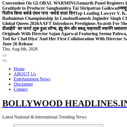
Convention On GLOBAL WARMING
Samarth Panel Registers 
Gratitude to Producer Sanghamitra Tai Shripatrao Gaikwad
मशहू
रिलीज किया बर्थडे एंथम गाना ‘बर्थडे वाला दिन
Top Leading Lawyer V. K.
Badminton Championship In London
Ramesh Joginder Singh Ch
Global Queen 2026
AAFT Introduces Prestigious Awards For Shor
वीआईपी’ का फर्स्ट लुक हुआ लॉन्च, इंदु सेन और बबलू चक्रवर्ती मचायेंगे धमाल
रा
Originals With Director Sajan Agarwal Featuring Seema Pahwa
Tod Ke Chal Diya’ And Her First Collaboration With Director 
June 26 Release
Thu. Aug 6th, 2026
Home
ABOUT Us
Entertainment News
Disclaimer
Contact
BOLLYWOOD HEADLINES.I
Latest National & International Trending News