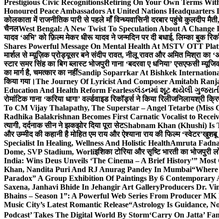
Prestigious Civic Recognitions
Retiring On Your Own Terms With
Honoured Peace Ambassadors At United Nations Headquarters 
कोलकाता में राजनीतिक पारी से पहले माँ विन्ध्यवासिनी दरबार पहुंचे कुलदीप मैती,
चैनल
West Bengal: A New Twist To Speculation About A Change 
यादव ‘अभि’ को फ़िल्म मेकर धीरू यादव ने जन्मदिन पर दी बधाई, लिम्का बुक रिकॉ
Shares Powerful Message On Mental Health At MSTV OTT Pla
मार्शल से म्यूज़िक प्रोड्यूसर बने संदीप रावत, नीलू रावत और अमित मिश्रा का 
स्टार समर सिंह का बिग ब्लास्ट भोजपुरी गाना ‘बदरवा ए धनिया’ एसएफसी म्यूज
का मार्ग है, चमत्कार का नहीं
Sandip Soparrkar At Bishkek Internationa
किया गया।
The Journey Of Lyricist And Composer Amitabh Ranja
Education And Health Reform Fearless
લંડનમાં શૂટ થયેલી ગુજરાત
रोमांटिक गाना ‘करिया धागा’ वर्ल्डवाइड रिकॉर्ड्स ने किया रिलीज
निलायश्री क्रि
To CM Vijay Thalapathy, The Superstar – Angel Tetarbe (Miss 
Radhika Balakrishnan Becomes First Carnatic Vocalist to Rece
त्यागी, दर्दनाक सीन ने झकझोर दिया पूरा सेट
Shabnam Khan (Khushi) Is T
और उम्मीद की कहानी है मोहित एम राय और ऐश्याना राय की फिल्म ‘स्वेटर’
खुशबू
Specialist In Healing, Wellness And Holistic Health
Amruta Fadnav
Dome, SVP Stadium, Worli
इशिका टोरिया और सृष्टि भारती का भोजपुरी ल
India: Wins Deus Unveils ‘The Cinema – A Brief History’” Most
Khan, Nandita Puri And RJ Anurag Pandey In Mumbai
“Where 
Paradox” A Group Exhibition Of Paintings By 6 Contemporary Ar
Saxena, Janhavi Bhide In Jehangir Art Gallery
Producers Dr. Vi
Bhains – Season 1”: A Powerful Web Series From Producer MK
Music City’s Latest Romantic Release
“Astrology Is Guidance, No
Podcast’ Takes The Digital World By Storm
‘Carry On Jatta’ Fam