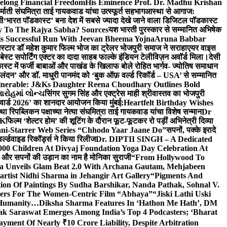
elong Financial Freedom
His Eminence Prof. Dr. Madhu Krishan
र्माती संघमित्रा ताई गायकवाड यांचा उत्स्फूर्त सहभाग
आस्था से आगाज:
गी
‘भारत पॉडकास्ट’ बना देश में सबसे ज्यादा देखे जाने वाला डिजिटल पॉडकास्ट
y To The Rajya Sabha? Sources
यश भारती पुरस्कार से सम्मानित अभिषेक
s Successful Run With Jeevan Bheema Yojna
Aruna Babbar
्मस्टार डॉ महेश कुमार फिल्म भोज का ट्रेलर भोजपुरी समाज ने सराहा
एयर वाइस
 बेस्ट सपोर्टिंग एक्टर का दादा साहब फाल्के इंडियन टेलीविज़न अवॉर्ड मिला।
देसी
स्ट में फर्जी बाबाओं और पाखंड के खिलाफ बोले रोहित भार्गव- ज्योतिष समाधान
– लंदन’ और डॉ. माधुरी पानमंद को ‘बुक ऑफ़ वर्ल्ड रिकॉर्ड – USA’ से सम्मानित
lnerable: J&Ks Daughter Reena Choudhary Outlines Bold
ારોહમાં લોન્ચ
सिंगर सुगम सिंह और एक्ट्रेस माही श्रीवास्तव का भोजपुरी
र अवार्ड 2026’ का शानदार आयोजन किया मुंबई:
Heartfelt Birthday Wishes
तथा रिपब्लिकन पक्षाच्या नेत्या संघमित्रा ताई गायकवाड यांचा विशेष सन्मान
Dr
UK
फिल्म ‘शेल्टर होम’ की शूटिंग के दौरान फूट-फूटकर रो पड़ीं अभिनेत्री दिव्या
ani-Starrer Web Series “Chhodo Yaar Jaane Do”
सपनों, पक्के इरादे
र्ल्डवाइड रिकॉर्ड्स ने किया रिलीज
Dr. DIPTII SINGH – A Dedicated
000 Children At Divyaj Foundation Yoga Day Celebration At
ास और सपनों की उड़ान का नाम है मोनिका सुराजी
“From Hollywood To
a Unveils Glam Beat 2.0 With Archana Gautam, Mehjabeen
rtist Nidhi Sharma in Jehangir Art Gallery
“Pigments And
ion Of Paintings By Sudha Barshikar, Nanda Pathak, Sohnal V.
sters For The Women-Centric Film “Abhaya”
“Jiski Lathi Uski
d Humanity…
Diksha Sharma Features In ‘Hathon Me Hath’, DM
k Saraswat Emerges Among India’s Top 4 Podcasters; ‘Bharat
yment Of Nearly ₹10 Crore Liability, Despite Arbitration