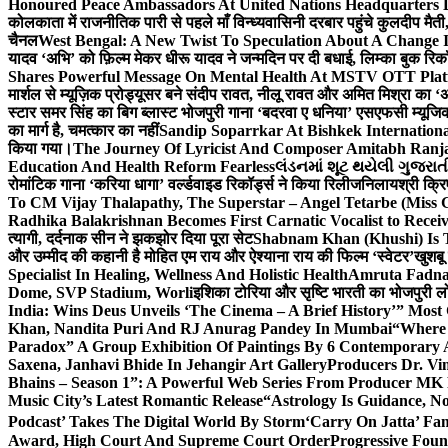
Honoured Peace Ambassadors At United Nations Headquarters 
कोलकाता में राजनीतिक पारी से पहले माँ विन्ध्यवासिनी दरबार पहुंचे कुलदीप मैती,
चैनल
West Bengal: A New Twist To Speculation About A Change 
यादव ‘अभि’ को फ़िल्म मेकर धीरू यादव ने जन्मदिन पर दी बधाई, लिम्का बुक रिकॉ
Shares Powerful Message On Mental Health At MSTV OTT Pla
मार्शल से म्यूज़िक प्रोड्यूसर बने संदीप रावत, नीलू रावत और अमित मिश्रा का 
स्टार समर सिंह का बिग ब्लास्ट भोजपुरी गाना ‘बदरवा ए धनिया’ एसएफसी म्यूज
का मार्ग है, चमत्कार का नहीं
Sandip Soparrkar At Bishkek Internationa
किया गया।
The Journey Of Lyricist And Composer Amitabh Ranja
Education And Health Reform Fearless
લંડનમાં શૂટ થયેલી ગુજરાત
रोमांटिक गाना ‘करिया धागा’ वर्ल्डवाइड रिकॉर्ड्स ने किया रिलीज
निलायश्री क्रि
To CM Vijay Thalapathy, The Superstar – Angel Tetarbe (Miss 
Radhika Balakrishnan Becomes First Carnatic Vocalist to Rece
त्यागी, दर्दनाक सीन ने झकझोर दिया पूरा सेट
Shabnam Khan (Khushi) Is T
और उम्मीद की कहानी है मोहित एम राय और ऐश्याना राय की फिल्म ‘स्वेटर’
खुशबू
Specialist In Healing, Wellness And Holistic Health
Amruta Fadnav
Dome, SVP Stadium, Worli
इशिका टोरिया और सृष्टि भारती का भोजपुरी ल
India: Wins Deus Unveils ‘The Cinema – A Brief History’” Most
Khan, Nandita Puri And RJ Anurag Pandey In Mumbai
“Where 
Paradox” A Group Exhibition Of Paintings By 6 Contemporary Ar
Saxena, Janhavi Bhide In Jehangir Art Gallery
Producers Dr. Vi
Bhains – Season 1”: A Powerful Web Series From Producer MK
Music City’s Latest Romantic Release
“Astrology Is Guidance, No
Podcast’ Takes The Digital World By Storm
‘Carry On Jatta’ Fam
Award, High Court And Supreme Court Order
Progressive Foun