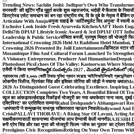
Trending News:
Sachiin Joshi: Jodhpur’s Own Who Transformed 
सरस्वती’ की शूटिंग ग्रैंड मुहूर्त करके शुरू महराजगंज, भदोही में
‘कैलाश के निवासी
डिस्ट्रेस्ड एसेट समाधान का बन रहा राष्ट्रीय मंच, वि के दुबे के नेतृत्व में बैंकि
Articulate With Anuja
अनुजा सहाई के ‘आर्टिक्युलेट विद अनुजा’ में स्वाम
Exclusive Look Inside Fresh Ayurveda Kitchen
AAFT Hosts Enga
Delhi
7th DPIAF Lifestyle Iconic Award & 3rd DPIAF OTT Influ
Leadership & Public Service
संचिता बनर्जी, प्रत्युष मिश्रा की भोजपुरी फ
International Crowning 2026 Held At Raddison Hotel Mumbai, T
Crowning 2026 Presented By Joill Entertainments
डिजिटल स्टार सौरभ
Mozambique Film And Cultural Forum Launched To Strengthen B
A Visionary Entrepreneur, Producer And Humanitarian
Deepak 
Photoshoot Pics
Echoes Of The Valley: Kastoorwan Where Memor
एजेंसी ने किया सम्मानित
ఆర్థిక సంవత్సరం 2027 , మొదటి త్రైమాసికంలో (క్యు
গ্রাহকদের মোট ৪,৬৬৬ কোটি টাকার সুবিধা প্রদান করেছে আইসিআইসিআই প্রুডেন্সিয়াল লাই
लोकगीत रिलीज, प्रियंका सिंह और इशिका तोरिया की जोड़ी ने मचाया धमाल
Mr.
2026 As Distinguished Guest Celebrating Excellence. Inspiring L
COLLECTION Completes Two Years, A Beautiful Blend Of Trad
व्यूज का आंकड़ा
वर्ल्डवाइड रिकॉर्ड्स भोजपुरी का नया धमाकेदार गाना जल्द, दुबई
एक्टिविस्ट’ का प्रतिष्ठित सम्मान
Rahul Deshpande’s Abhangawari Res
‘अभंगवारी’ने शन्मुखानंद सभागृह भक्तिरसात न्हाऊन निघाले
Hollywood And B
Crisis
PALLAVI THORAVE: A Rising Star Of Lavani, Acting And
सक्षमीकरणासाठी शासनाच्या योजनांचा लाभ देण्याची केली मागणी
RAJESHH DA
बनी प्रेम सिंह और रक्षा गुप्ता की भोजपुरी फिल्म ‘जोरू का गुलाम’ का ट्रेलर रि
Prestigious Civic Recognitions
Retiring On Your Own Terms With