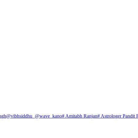
ngh
@vibhsiddhu_
@wave_kano
# Amitabh Ranjan
# Astrologer Pandit 