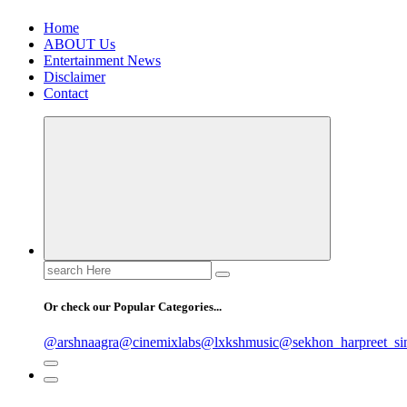
Home
ABOUT Us
Entertainment News
Disclaimer
Contact
Search
for:
Or check our Popular Categories...
@arshnaagra
@cinemixlabs
@lxkshmusic
@sekhon_harpreet_si