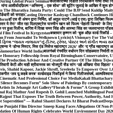
During Global Peace Seminar
कलाकारांच्या दिंडीत रिपब्लिकन नेत्या तथा नि
 मांगा आशीर्वाद
फ़िल्म “अभिमन्यु – एक शोध” की शूटिंग जुलाई के आखिर में शुरू हो
In The Bharatiya Janata Party: Could The BJP Send Kuldip Mait
र्डधारी को सराहा
Casting Director Kashyap Chandhock Continues Hi
tform
डॉ एस वी अंचन द्वारा निर्मित, डॉ अतुल पाटणे (आई ए एस) द्वारा लिखित फिल
‘असर ये तेरा’ जीत रहा दिल
एक्ट्रेस यास्मीन खान को फिल्म ‘देहाती डिस्को’ के लिए
िक पर हुआ रिलीज, बारिश में दिखा समर सिंह और आस्था सिंह का जलवा
भारत पॉडका
l Film Festival In Kyrgyzstan
बख्तवार कृष्णन को ‘बुक ऑफ़ वर्ल्ड रिकॉर्ड 
n From Journalist To Welknown Lyricist
A Visionary For The Vu
ી ફિલ્મ “લાયક નાલાયક”નું ટીઝર, ટ્રેલર, પોસ્ટર અને સંગીત ભવ્ય સમ
एशन्स ने ‘होप्स मिस्टर, मिस एंड मिसेज महाराष्ट्र 2026’ और ‘द ग्रैंड महाराष्ट्
Glamourface World India)
बालगंधर्व रंगमंदिर वर्धापन दिन सोहळ्यात निर्माती 
ive Honorary Fellowship from Royal Birmingham Conservatoire, 
he Production Advisor And Creative Partner Of The Hiten Tejw
 तिवारी केटी और माही श्रीवास्तव का भोजपुरी सैड सांग ‘उहे अंखिया रोवा दिहला’ व
is, Shahid Kapoor, Jackie Shroff, Sreeleela To Empower Over 1,
ोकगीत ‘लव यू कहबे करब’ वर्ल्डवाइड रिकॉर्ड्स ने किया रिलीज
संघर्ष, आत्मविश्व
 Cinematic And Professional Choice For Media
Kakali Bhattachary
Silence Becomes Form” Solo Show of Paintings By contemporary a
tists In Jehangir Art Gallery
“Florals & Forms” A Group Exhibit
mal Raj Mathur And Rupesh D. Gohil Launched Multilingual Po
 Rajput That Exposes The Truth Between Power, Authority, An
t Superstition” — Rahul Shastri Declares At Bharat Podcast
Deepa
e Punjabi Film Director Smeep Kang Faces Allegations Of Non-Pa
dation Of Human Rights Celebrates World Environment Day 2026 