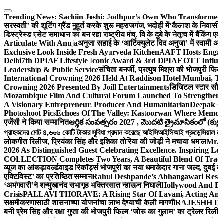
Skip
to
Trending News:
Sachiin Joshi: Jodhpur’s Own Who Transformed 
content
सरस्वती’ की शूटिंग ग्रैंड मुहूर्त करके शुरू महराजगंज, भदोही में
‘कैलाश के निवासी
डिस्ट्रेस्ड एसेट समाधान का बन रहा राष्ट्रीय मंच, वि के दुबे के नेतृत्व में बैंकि
Articulate With Anuja
अनुजा सहाई के ‘आर्टिक्युलेट विद अनुजा’ में स्वाम
Exclusive Look Inside Fresh Ayurveda Kitchen
AAFT Hosts Enga
Delhi
7th DPIAF Lifestyle Iconic Award & 3rd DPIAF OTT Influ
Leadership & Public Service
संचिता बनर्जी, प्रत्युष मिश्रा की भोजपुरी फ
International Crowning 2026 Held At Raddison Hotel Mumbai, T
Crowning 2026 Presented By Joill Entertainments
डिजिटल स्टार सौरभ
Mozambique Film And Cultural Forum Launched To Strengthen B
A Visionary Entrepreneur, Producer And Humanitarian
Deepak 
Photoshoot Pics
Echoes Of The Valley: Kastoorwan Where Memor
एजेंसी ने किया सम्मानित
ఆర్థిక సంవత్సరం 2027 , మొదటి త్రైమాసికంలో (క్యు
গ্রাহকদের মোট ৪,৬৬৬ কোটি টাকার সুবিধা প্রদান করেছে আইসিআইসিআই প্রুডেন্সিয়াল লাই
लोकगीत रिलीज, प्रियंका सिंह और इशिका तोरिया की जोड़ी ने मचाया धमाल
Mr.
2026 As Distinguished Guest Celebrating Excellence. Inspiring L
COLLECTION Completes Two Years, A Beautiful Blend Of Trad
व्यूज का आंकड़ा
वर्ल्डवाइड रिकॉर्ड्स भोजपुरी का नया धमाकेदार गाना जल्द, दुबई
एक्टिविस्ट’ का प्रतिष्ठित सम्मान
Rahul Deshpande’s Abhangawari Res
‘अभंगवारी’ने शन्मुखानंद सभागृह भक्तिरसात न्हाऊन निघाले
Hollywood And B
Crisis
PALLAVI THORAVE: A Rising Star Of Lavani, Acting And
सक्षमीकरणासाठी शासनाच्या योजनांचा लाभ देण्याची केली मागणी
RAJESHH DA
बनी प्रेम सिंह और रक्षा गुप्ता की भोजपुरी फिल्म ‘जोरू का गुलाम’ का ट्रेलर रि