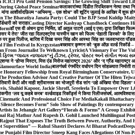
 ICICI Pru Gold Pension Savings: The Growing Shift Toward Lif
During Global Peace Seminar
कलाकारांच्या दिंडीत रिपब्लिकन नेत्या तथा नि
 मांगा आशीर्वाद
फ़िल्म “अभिमन्यु – एक शोध” की शूटिंग जुलाई के आखिर में शुरू हो
In The Bharatiya Janata Party: Could The BJP Send Kuldip Mait
र्डधारी को सराहा
Casting Director Kashyap Chandhock Continues Hi
tform
डॉ एस वी अंचन द्वारा निर्मित, डॉ अतुल पाटणे (आई ए एस) द्वारा लिखित फिल
‘असर ये तेरा’ जीत रहा दिल
एक्ट्रेस यास्मीन खान को फिल्म ‘देहाती डिस्को’ के लिए
िक पर हुआ रिलीज, बारिश में दिखा समर सिंह और आस्था सिंह का जलवा
भारत पॉडका
l Film Festival In Kyrgyzstan
बख्तवार कृष्णन को ‘बुक ऑफ़ वर्ल्ड रिकॉर्ड 
n From Journalist To Welknown Lyricist
A Visionary For The Vu
ી ફિલ્મ “લાયક નાલાયક”નું ટીઝર, ટ્રેલર, પોસ્ટર અને સંગીત ભવ્ય સમ
एशन्स ने ‘होप्स मिस्टर, मिस एंड मिसेज महाराष्ट्र 2026’ और ‘द ग्रैंड महाराष्ट्
Glamourface World India)
बालगंधर्व रंगमंदिर वर्धापन दिन सोहळ्यात निर्माती 
ive Honorary Fellowship from Royal Birmingham Conservatoire, 
he Production Advisor And Creative Partner Of The Hiten Tejw
 तिवारी केटी और माही श्रीवास्तव का भोजपुरी सैड सांग ‘उहे अंखिया रोवा दिहला’ व
is, Shahid Kapoor, Jackie Shroff, Sreeleela To Empower Over 1,
ोकगीत ‘लव यू कहबे करब’ वर्ल्डवाइड रिकॉर्ड्स ने किया रिलीज
संघर्ष, आत्मविश्व
 Cinematic And Professional Choice For Media
Kakali Bhattachary
Silence Becomes Form” Solo Show of Paintings By contemporary a
tists In Jehangir Art Gallery
“Florals & Forms” A Group Exhibit
mal Raj Mathur And Rupesh D. Gohil Launched Multilingual Po
 Rajput That Exposes The Truth Between Power, Authority, An
t Superstition” — Rahul Shastri Declares At Bharat Podcast
Deepa
e Punjabi Film Director Smeep Kang Faces Allegations Of Non-Pa