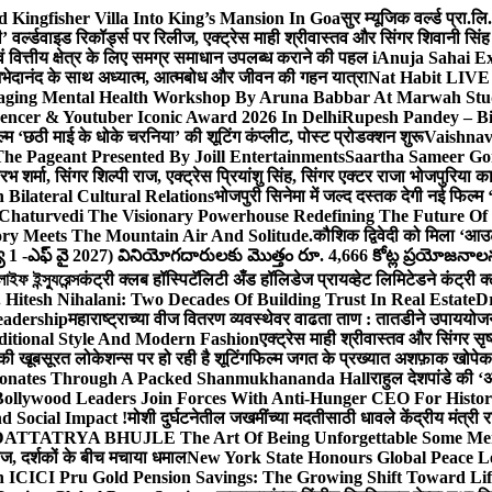
Kingfisher Villa Into King’s Mansion In Goa
सुर म्यूजिक वर्ल्ड प्रा.
’ वर्ल्डवाइड रिकॉर्ड्स पर रिलीज, एक्ट्रेस माही श्रीवास्तव और सिंगर शिवानी सि
ंग एवं वित्तीय क्षेत्र के लिए समग्र समाधान उपलब्ध कराने की पहल i
Anuja Sahai E
ी अभेदानंद के साथ अध्यात्म, आत्मबोध और जीवन की गहन यात्रा
Nat Habit LIVE 
ging Mental Health Workshop By Aruna Babbar At Marwah Stu
encer & Youtuber Iconic Award 2026 In Delhi
Rupesh Pandey – Bih
िल्म ‘छठी माई के धोके चरनिया’ की शूटिंग कंप्लीट, पोस्ट प्रोडक्शन शुरू
Vaishnav
he Pageant Presented By Joill Entertainments
Saartha Sameer Gor
 शर्मा, सिंगर शिल्पी राज, एक्ट्रेस प्रियांशु सिंह, सिंगर एक्टर राजा भोजपुरिया
ilateral Cultural Relations
भोजपुरी सिनेमा में जल्द दस्तक देगी नई फिल्म 
Chaturvedi The Visionary Powerhouse Redefining The Future Of
y Meets The Mountain Air And Solitude.
कौशिक द्विवेदी को मिला ‘आउ
 1 -ఎఫ్ వై 2027) వినియోగదారులకు మొత్తం రూ. 4,666 కోట్ల ప్రయోజనాలను చె
ফ ইন্স্যুরেন্স
कंट्री क्लब हॉस्पिटॅलिटी अँड हॉलिडेज प्रायव्हेट लिमिटेडने कंट्री क
 Hitesh Nihalani: Two Decades Of Building Trust In Real Estate
Dr
eadership
महाराष्ट्राच्या वीज वितरण व्यवस्थेवर वाढता ताण : तातडीने उपाययोज
itional Style And Modern Fashion
एक्ट्रेस माही श्रीवास्तव और सिंगर 
 की खूबसूरत लोकेशन्स पर हो रही है शूटिंग
फिल्म जगत के प्रख्यात अशफ़ाक खोपेकर क
onates Through A Packed Shanmukhananda Hall
राहुल देशपांडे की 
ollywood Leaders Join Forces With Anti-Hunger CEO For Histor
 Social Impact !
मोशी दुर्घटनेतील जखमींच्या मदतीसाठी धावले केंद्रीय मंत्र
TTATRYA BHUJLE The Art Of Being Unforgettable Some Men 
लीज, दर्शकों के बीच मचाया धमाल
New York State Honours Global Peace L
 ICICI Pru Gold Pension Savings: The Growing Shift Toward Lif