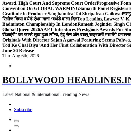
Award, High Court And Supreme Court Order
Progressive Foun
Convention On GLOBAL WARMING
Samarth Panel Registers 
Gratitude to Producer Sanghamitra Tai Shripatrao Gaikwad
मशहू
रिलीज किया बर्थडे एंथम गाना ‘बर्थडे वाला दिन
Top Leading Lawyer V. K.
Badminton Championship In London
Ramesh Joginder Singh Ch
Global Queen 2026
AAFT Introduces Prestigious Awards For Shor
वीआईपी’ का फर्स्ट लुक हुआ लॉन्च, इंदु सेन और बबलू चक्रवर्ती मचायेंगे धमाल
रा
Originals With Director Sajan Agarwal Featuring Seema Pahwa
Tod Ke Chal Diya’ And Her First Collaboration With Director 
June 26 Release
Thu. Aug 6th, 2026
BOLLYWOOD HEADLINES.I
Latest National & International Trending News
Subscribe