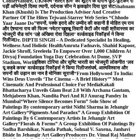
Conservatoire, UK
फिल्म ‘शेल्टर होम’ की शूटिंग के दौरान फूट-फूटकर रो
पड़ीं अभिनेत्री दिव्या त्यागी, दर्दनाक सीन ने झकझोर दिया पूरा सेट
Shabnam
Khan (Khushi) Is The Production Advisor And Creative
Partner Of The Hiten Tejwani-Starrer Web Series “Chhodo
Yaar Jaane Do”
सपनों, पक्के इरादे और उम्मीद की कहानी है मोहित एम राय
और ऐश्याना राय की फिल्म ‘स्वेटर’
खुशबू तिवारी केटी और माही श्रीवास्तव का
भोजपुरी सैड सांग ‘उहे अंखिया रोवा दिहला’ वर्ल्डवाइड रिकॉर्ड्स ने किया
रिलीज
Dr. DIPTII SINGH – A Dedicated Specialist In Healing,
Wellness And Holistic Health
Amruta Fadnavis, Shahid Kapoor,
Jackie Shroff, Sreeleela To Empower Over 1,000 Children At
Divyaj Foundation Yoga Day Celebration At Dome, SVP
Stadium, Worli
इशिका टोरिया और सृष्टि भारती का भोजपुरी लोकगीत ‘लव
यू कहबे करब’ वर्ल्डवाइड रिकॉर्ड्स ने किया रिलीज
संघर्ष, आत्मविश्वास और
सपनों की उड़ान का नाम है मोनिका सुराजी
“From Hollywood To India:
Wins Deus Unveils ‘The Cinema – A Brief History’” Most
Cinematic And Professional Choice For Media
Kakali
Bhattacharya Unveils Glam Beat 2.0 With Archana Gautam,
Mehjabeen Khan, Nandita Puri And RJ Anurag Pandey In
Mumbai
“Where Silence Becomes Form” Solo Show of
Paintings By contemporary artist Nidhi Sharma in Jehangir
Art Gallery
“Pigments And Paradox” A Group Exhibition Of
Paintings By 6 Contemporary Artists In Jehangir Art
Gallery
“Florals & Forms” A Group Exhibition Of Paintings By
Sudha Barshikar, Nanda Pathak, Sohnal V. Saxena, Janhavi
Bhide In Jehangir Art Gallery
Producers Dr. Vimal Raj Mathur