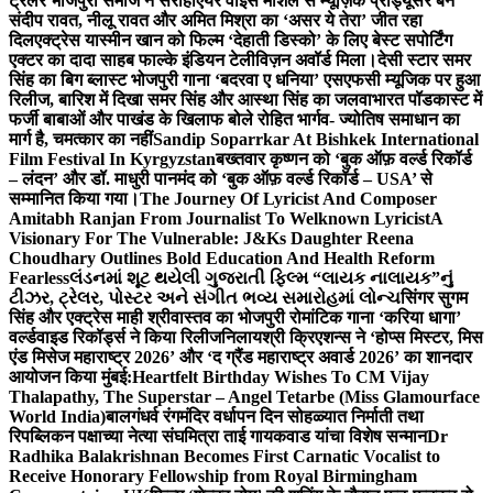
ट्रेलर भोजपुरी समाज ने सराहा
एयर वाइस मार्शल से म्यूज़िक प्रोड्यूसर बने
संदीप रावत, नीलू रावत और अमित मिश्रा का ‘असर ये तेरा’ जीत रहा
दिल
एक्ट्रेस यास्मीन खान को फिल्म ‘देहाती डिस्को’ के लिए बेस्ट सपोर्टिंग
एक्टर का दादा साहब फाल्के इंडियन टेलीविज़न अवॉर्ड मिला।
देसी स्टार समर
सिंह का बिग ब्लास्ट भोजपुरी गाना ‘बदरवा ए धनिया’ एसएफसी म्यूजिक पर हुआ
रिलीज, बारिश में दिखा समर सिंह और आस्था सिंह का जलवा
भारत पॉडकास्ट में
फर्जी बाबाओं और पाखंड के खिलाफ बोले रोहित भार्गव- ज्योतिष समाधान का
मार्ग है, चमत्कार का नहीं
Sandip Soparrkar At Bishkek International
Film Festival In Kyrgyzstan
बख्तवार कृष्णन को ‘बुक ऑफ़ वर्ल्ड रिकॉर्ड
– लंदन’ और डॉ. माधुरी पानमंद को ‘बुक ऑफ़ वर्ल्ड रिकॉर्ड – USA’ से
सम्मानित किया गया।
The Journey Of Lyricist And Composer
Amitabh Ranjan From Journalist To Welknown Lyricist
A
Visionary For The Vulnerable: J&Ks Daughter Reena
Choudhary Outlines Bold Education And Health Reform
Fearless
લંડનમાં શૂટ થયેલી ગુજરાતી ફિલ્મ “લાયક નાલાયક”નું
ટીઝર, ટ્રેલર, પોસ્ટર અને સંગીત ભવ્ય સમારોહમાં લોન્ચ
सिंगर सुगम
सिंह और एक्ट्रेस माही श्रीवास्तव का भोजपुरी रोमांटिक गाना ‘करिया धागा’
वर्ल्डवाइड रिकॉर्ड्स ने किया रिलीज
निलायश्री क्रिएशन्स ने ‘होप्स मिस्टर, मिस
एंड मिसेज महाराष्ट्र 2026’ और ‘द ग्रैंड महाराष्ट्र अवार्ड 2026’ का शानदार
आयोजन किया मुंबई:
Heartfelt Birthday Wishes To CM Vijay
Thalapathy, The Superstar – Angel Tetarbe (Miss Glamourface
World India)
बालगंधर्व रंगमंदिर वर्धापन दिन सोहळ्यात निर्माती तथा
रिपब्लिकन पक्षाच्या नेत्या संघमित्रा ताई गायकवाड यांचा विशेष सन्मान
Dr
Radhika Balakrishnan Becomes First Carnatic Vocalist to
Receive Honorary Fellowship from Royal Birmingham