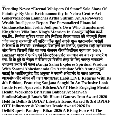
Skip
to
Trending News:
“Eternal Whispers Of Stone” Solo Show Of
content
Paintings By Uma Krishnamoorthy In Nehru Centre Art
Gallery
Melooha Launches Artha Sutram, An AI-Powered
Wealth Intelligence Report For Personalized Financial
Guidance
Sachiin Joshi: Jodhpur’s Own Who Transformed
Kingfisher Villa Into King’s Mansion In Goa
सुर म्यूजिक वर्ल्ड
प्रा.लि., निर्माता सुरिंदर यादव और निर्देशक विजय यादव की भोजपुरी फिल्म
‘गंगा जमुना सरस्वती’ की शूटिंग ग्रैंड मुहूर्त करके शुरू महराजगंज, भदोही
में
‘कैलाश के निवासी’ वर्ल्डवाइड रिकॉर्ड्स पर रिलीज, एक्ट्रेस माही श्रीवास्तव
और सिंगर शिवानी सिंह का नया बोलबम गीत
वीकेडीएल ग्रुप का ‘NPA
Bazaar’ भारत में एनपीए एवं डिस्ट्रेस्ड एसेट समाधान का बन रहा राष्ट्रीय
मंच, वि के दुबे के नेतृत्व में बैंकिंग एवं वित्तीय क्षेत्र के लिए समग्र समाधान
उपलब्ध कराने की पहल i
Anuja Sahai Explores Spiritual Wisdom
With Swami Abhedananda On Articulate With Anuja
अनुजा
सहाई के ‘आर्टिक्युलेट विद अनुजा’ में स्वामी अभेदानंद के साथ अध्यात्म,
आत्मबोध और जीवन की गहन यात्रा
Nat Habit LIVE Returns With Its
4th Edition, Featuring Sanjana Sanghi In An Exclusive Look
Inside Fresh Ayurveda Kitchen
AAFT Hosts Engaging Mental
Health Workshop By Aruna Babbar At Marwah
Studios
Kalyanji Jana’s 5th Bharat Gaurav Icon Award 2026
Held In Delhi
7th DPIAF Lifestyle Iconic Award & 3rd DPIAF
OTT Influencer & Youtuber Iconic Award 2026 In
Delhi
Rupesh Pandey – Bihar 2026 A Rising Force At The