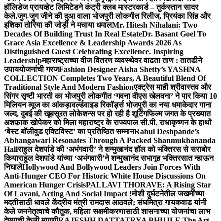
हॉलिडेज प्रायव्हेट लिमिटेडने कंट्री क्लब मास्टरकार्ड – तुर्कस्तान सादर
केले.
जुग-जुग जीने की दुआ वाला भोजपुरी लोकगीत रिलीज, प्रियंका सिंह और
इशिका तोरिया की जोड़ी ने मचाया धमाल
Mr. Hitesh Nihalani: Two
Decades Of Building Trust In Real Estate
Dr. Basant Goel To
Grace Asia Excellence & Leadership Awards 2026 As
Distinguished Guest Celebrating Excellence. Inspiring
Leadership
महाराष्ट्राच्या वीज वितरण व्यवस्थेवर वाढता ताण : तातडीने
उपाययोजनांची गरज
Fashion Designer Aisha Shetty’s YASHNA
COLLECTION Completes Two Years, A Beautiful Blend Of
Traditional Style And Modern Fashion
एक्ट्रेस माही श्रीवास्तव और
सिंगर सृष्टी भारती का भोजपुरी लोकगीत ‘गवना वीएस खेलवना’ ने पार किया 10
मिलियन व्यूज का आंकड़ा
वर्ल्डवाइड रिकॉर्ड्स भोजपुरी का नया धमाकेदार गाना
जल्द, दुबई की खूबसूरत लोकेशन्स पर हो रही है शूटिंग
फिल्म जगत के प्रख्यात
अशफ़ाक खोपेकर को मिला महाराष्ट्र के राज्यपाल सी.पी. राधाकृष्णन के हाथों
‘बेस्ट बॉलीवुड एक्टिविस्ट’ का प्रतिष्ठित सम्मान
Rahul Deshpande’s
Abhangawari Resonates Through A Packed Shanmukhananda
Hall
राहुल देशपांडे की ‘अभंगवारी’ ने शन्मुखानंद हॉल को भक्तिरस से सराबोर
किया
राहुल देशपांडे यांच्या ‘अभंगवारी’ने शन्मुखानंद सभागृह भक्तिरसात न्हाऊन
निघाले
Hollywood And Bollywood Leaders Join Forces With
Anti-Hunger CEO For Historic White House Discussions On
American Hunger Crisis
PALLAVI THORAVE: A Rising Star
Of Lavani, Acting And Social Impact !
मोशी दुर्घटनेतील जखमींच्या
मदतीसाठी धावले केंद्रीय मंत्री रामदास आठवले; संघमित्रा गायकवाड यांनी
केले जननेतृत्वाचे कौतुक, महिला सक्षमीकरणासाठी शासनाच्या योजनांचा लाभ
देण्याची केली मागणी
RAJESHH DATTATRYA BHUJLE The Art