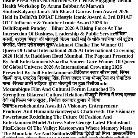
Inside Fresh Ayurveda Kitchen
AAFT Hosts Engaging Mental
Health Workshop By Aruna Babbar At Marwah
Studios
Kalyanji Jana’s 5th Bharat Gaurav Icon Award 2026
Held In Delhi
7th DPIAF Lifestyle Iconic Award & 3rd DPIAF
OTT Influencer & Youtuber Iconic Award 2026 In
Delhi
Rupesh Pandey – Bihar 2026 A Rising Force At The
Intersection Of Business, Leadership & Public Service
संचिता
बनर्जी, प्रत्युष मिश्रा की भोजपुरी फिल्म ‘छठी माई के धोके चरनिया’ की शूटिंग
कंप्लीट, पोस्ट प्रोडक्शन शुरू
Vaishnavi Chalke The Winner Of
Queen Of Global International 2026 At International Crowning
2026 Held At Raddison Hotel Mumbai, The Pageant Presented
By Joill Entertainments
Saartha Sameer Gore Winner Of Queen
Of Global Universe 2026 At International Crowning 2026
Presented By Joill Entertainments
डिजिटल स्टार सौरभ शर्मा, सिंगर
शिल्पी राज, एक्ट्रेस प्रियांशु सिंह, सिंगर एक्टर राजा भोजपुरिया का रोमांटिक
गाना ‘सिल्क वाली सड़िया’ होडा भोजपुरी पर हुआ रिलीज
Indo
Mozambique Film And Cultural Forum Launched To
Strengthen Bilateral Cultural Relations
भोजपुरी सिनेमा में जल्द दस्तक
देगी नई फिल्म ‘मंगलसूत्र’, निर्माता रत्नाकर कुमार ने किया
ऐलान
Sureshchandra Awasthi A Visionary Entrepreneur,
Producer And Humanitarian
Deepak Chaturvedi The Visionary
Powerhouse Redefining The Future Of Fashion And
Entertainment
Model Actress Sofee George Latest Photoshoot
Pics
Echoes Of The Valley: Kastoorwan Where Memory Meets
The Mountain Air And Solitude.
कौशिक द्विवेदी को मिला ‘आउटस्टैंडिंग