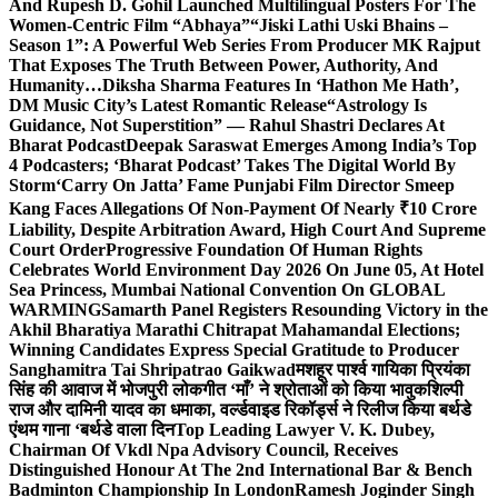
And Rupesh D. Gohil Launched Multilingual Posters For The
Women-Centric Film “Abhaya”
“Jiski Lathi Uski Bhains –
Season 1”: A Powerful Web Series From Producer MK Rajput
That Exposes The Truth Between Power, Authority, And
Humanity…
Diksha Sharma Features In ‘Hathon Me Hath’,
DM Music City’s Latest Romantic Release
“Astrology Is
Guidance, Not Superstition” — Rahul Shastri Declares At
Bharat Podcast
Deepak Saraswat Emerges Among India’s Top
4 Podcasters; ‘Bharat Podcast’ Takes The Digital World By
Storm
‘Carry On Jatta’ Fame Punjabi Film Director Smeep
Kang Faces Allegations Of Non-Payment Of Nearly ₹10 Crore
Liability, Despite Arbitration Award, High Court And Supreme
Court Order
Progressive Foundation Of Human Rights
Celebrates World Environment Day 2026 On June 05, At Hotel
Sea Princess, Mumbai National Convention On GLOBAL
WARMING
Samarth Panel Registers Resounding Victory in the
Akhil Bharatiya Marathi Chitrapat Mahamandal Elections;
Winning Candidates Express Special Gratitude to Producer
Sanghamitra Tai Shripatrao Gaikwad
मशहूर पार्श्व गायिका प्रियंका
सिंह की आवाज में भोजपुरी लोकगीत ‘माँ’ ने श्रोताओं को किया भावुक
शिल्पी
राज और दामिनी यादव का धमाका, वर्ल्डवाइड रिकॉर्ड्स ने रिलीज किया बर्थडे
एंथम गाना ‘बर्थडे वाला दिन
Top Leading Lawyer V. K. Dubey,
Chairman Of Vkdl Npa Advisory Council, Receives
Distinguished Honour At The 2nd International Bar & Bench
Badminton Championship In London
Ramesh Joginder Singh