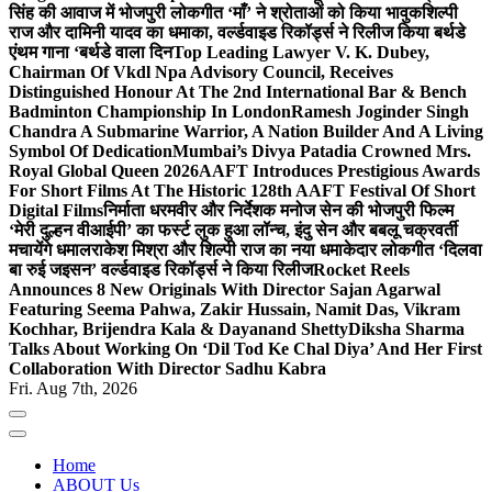
सिंह की आवाज में भोजपुरी लोकगीत ‘माँ’ ने श्रोताओं को किया भावुक
शिल्पी
राज और दामिनी यादव का धमाका, वर्ल्डवाइड रिकॉर्ड्स ने रिलीज किया बर्थडे
एंथम गाना ‘बर्थडे वाला दिन
Top Leading Lawyer V. K. Dubey,
Chairman Of Vkdl Npa Advisory Council, Receives
Distinguished Honour At The 2nd International Bar & Bench
Badminton Championship In London
Ramesh Joginder Singh
Chandra A Submarine Warrior, A Nation Builder And A Living
Symbol Of Dedication
Mumbai’s Divya Patadia Crowned Mrs.
Royal Global Queen 2026
AAFT Introduces Prestigious Awards
For Short Films At The Historic 128th AAFT Festival Of Short
Digital Films
निर्माता धरमवीर और निर्देशक मनोज सेन की भोजपुरी फिल्म
‘मेरी दुल्हन वीआईपी’ का फर्स्ट लुक हुआ लॉन्च, इंदु सेन और बबलू चक्रवर्ती
मचायेंगे धमाल
राकेश मिश्रा और शिल्पी राज का नया धमाकेदार लोकगीत ‘दिलवा
बा रुई जइसन’ वर्ल्डवाइड रिकॉर्ड्स ने किया रिलीज
Rocket Reels
Announces 8 New Originals With Director Sajan Agarwal
Featuring Seema Pahwa, Zakir Hussain, Namit Das, Vikram
Kochhar, Brijendra Kala & Dayanand Shetty
Diksha Sharma
Talks About Working On ‘Dil Tod Ke Chal Diya’ And Her First
Collaboration With Director Sadhu Kabra
Fri. Aug 7th, 2026
Home
ABOUT Us