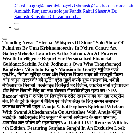
@arshnaagra
@cinemixlabs
@lxkshmusic
@sekhon_harpreet_si
Amitabh Ranjan
# Astrologer Pandit Rahul Shastri
# Dr.
Santosh Raosaheb Chavan mumbai
Trending News:
“Eternal Whispers Of Stone” Solo Show Of
Paintings By Uma Krishnamoorthy In Nehru Centre Art
Gallery
Melooha Launches Artha Sutram, An AI-Powered
Wealth Intelligence Report For Personalized Financial
Guidance
Sachiin Joshi: Jodhpur’s Own Who Transformed
Kingfisher Villa Into King’s Mansion In Goa
सुर म्यूजिक वर्ल्ड
प्रा.लि., निर्माता सुरिंदर यादव और निर्देशक विजय यादव की भोजपुरी फिल्म
‘गंगा जमुना सरस्वती’ की शूटिंग ग्रैंड मुहूर्त करके शुरू महराजगंज, भदोही
में
‘कैलाश के निवासी’ वर्ल्डवाइड रिकॉर्ड्स पर रिलीज, एक्ट्रेस माही श्रीवास्तव
और सिंगर शिवानी सिंह का नया बोलबम गीत
वीकेडीएल ग्रुप का ‘NPA
Bazaar’ भारत में एनपीए एवं डिस्ट्रेस्ड एसेट समाधान का बन रहा राष्ट्रीय
मंच, वि के दुबे के नेतृत्व में बैंकिंग एवं वित्तीय क्षेत्र के लिए समग्र समाधान
उपलब्ध कराने की पहल i
Anuja Sahai Explores Spiritual Wisdom
With Swami Abhedananda On Articulate With Anuja
अनुजा
सहाई के ‘आर्टिक्युलेट विद अनुजा’ में स्वामी अभेदानंद के साथ अध्यात्म,
आत्मबोध और जीवन की गहन यात्रा
Nat Habit LIVE Returns With Its
4th Edition, Featuring Sanjana Sanghi In An Exclusive Look