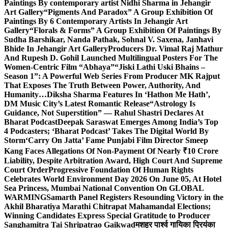
Paintings By contemporary artist Nidhi Sharma in Jehangir
Art Gallery
“Pigments And Paradox” A Group Exhibition Of
Paintings By 6 Contemporary Artists In Jehangir Art
Gallery
“Florals & Forms” A Group Exhibition Of Paintings By
Sudha Barshikar, Nanda Pathak, Sohnal V. Saxena, Janhavi
Bhide In Jehangir Art Gallery
Producers Dr. Vimal Raj Mathur
And Rupesh D. Gohil Launched Multilingual Posters For The
Women-Centric Film “Abhaya”
“Jiski Lathi Uski Bhains –
Season 1”: A Powerful Web Series From Producer MK Rajput
That Exposes The Truth Between Power, Authority, And
Humanity…
Diksha Sharma Features In ‘Hathon Me Hath’,
DM Music City’s Latest Romantic Release
“Astrology Is
Guidance, Not Superstition” — Rahul Shastri Declares At
Bharat Podcast
Deepak Saraswat Emerges Among India’s Top
4 Podcasters; ‘Bharat Podcast’ Takes The Digital World By
Storm
‘Carry On Jatta’ Fame Punjabi Film Director Smeep
Kang Faces Allegations Of Non-Payment Of Nearly ₹10 Crore
Liability, Despite Arbitration Award, High Court And Supreme
Court Order
Progressive Foundation Of Human Rights
Celebrates World Environment Day 2026 On June 05, At Hotel
Sea Princess, Mumbai National Convention On GLOBAL
WARMING
Samarth Panel Registers Resounding Victory in the
Akhil Bharatiya Marathi Chitrapat Mahamandal Elections;
Winning Candidates Express Special Gratitude to Producer
Sanghamitra Tai Shripatrao Gaikwad
मशहूर पार्श्व गायिका प्रियंका