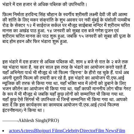
भंडारे में दस हजार से अधिक पब्लिक की उपस्थिति।
फ़िल्म निर्माता हरविन्द सिंह चौहान के स्वर्गीय श्रीमती लक्ष्मी देवी जी की आत्मा
की शांति के लिए मकर संक्रांति के शुभ अवसर पर नवी मुंबई के घंसोली पामबीच
रोड के सेक्टर १२ में साईराज सर्कल पर मौजूद साईबाबा मन्दिर में श्रीराम चरित
मानस का अखंड पाठ हुआ. १४ जनवरी को सुबह दस बजे गणेश पूजन एवं
श्रीराम चरित मानस का पाठ शुरू हुआ. जबकि १५ जनवरी को सुबह की पूजा के
बाद होम हवन और फिर भंडारा शुरू हुआ.
इस भंडारे में दस हजार से अधिक पब्लिक थी. शाम ४ बजे से रात के २ बजे तक
यह भंडारा चला है. यह हर साल इस तरह के भंडारे का आयोजन करते रहते हैं.
यहाँ अभिनेता पार्थ भी मौजूद थे जो फिल्म ‘क्रिना’ के हीरो रह चुके हैं. पार्थ अब
अपनी दूसरी फिल्म की तयारी कर रहे है. इस भंडारे का आयोजन पी.एफ.आई
म्यूजिक की तरफ से किया गया था. यहाँ भक्ति भाव में लोगों को डुबाने के लिए
भजन कीर्तन का आयोजन भी किया गया था. यहाँ काफी माननीय लोग चीफ गेस्ट
के रूप में भी मौजूद थे जबकि यहाँ कुछ लोगों को सम्मानित भी किया गया था.
यहाँ कुछ ऐसे सिंगर्स भी उपस्थित थे जिन्हें सम्मानित भी किया गया था. आपको
बता दें कि इस कार्यक्रम का कामयाब आयोजन पी.एफ.आई (पार्थ फिल्म्स
इंटरनॅशनल) ने किया था।
———-Akhlesh Singh(PRO)
actors
Actress
Bhojpuri Films
Celebrity
Director
Film News
Film