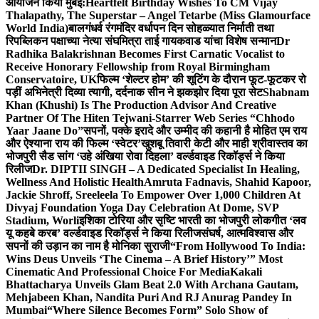
आयोजन किया मुंबई:
Heartfelt Birthday Wishes To CM Vijay
Thalapathy, The Superstar – Angel Tetarbe (Miss Glamourface
World India)
बालगंधर्व रंगमंदिर वर्धापन दिन सोहळ्यात निर्माती तथा
रिपब्लिकन पक्षाच्या नेत्या संघमित्रा ताई गायकवाड यांचा विशेष सन्मान
Dr
Radhika Balakrishnan Becomes First Carnatic Vocalist to
Receive Honorary Fellowship from Royal Birmingham
Conservatoire, UK
फिल्म ‘शेल्टर होम’ की शूटिंग के दौरान फूट-फूटकर रो
पड़ीं अभिनेत्री दिव्या त्यागी, दर्दनाक सीन ने झकझोर दिया पूरा सेट
Shabnam
Khan (Khushi) Is The Production Advisor And Creative
Partner Of The Hiten Tejwani-Starrer Web Series “Chhodo
Yaar Jaane Do”
सपनों, पक्के इरादे और उम्मीद की कहानी है मोहित एम राय
और ऐश्याना राय की फिल्म ‘स्वेटर’
खुशबू तिवारी केटी और माही श्रीवास्तव का
भोजपुरी सैड सांग ‘उहे अंखिया रोवा दिहला’ वर्ल्डवाइड रिकॉर्ड्स ने किया
रिलीज
Dr. DIPTII SINGH – A Dedicated Specialist In Healing,
Wellness And Holistic Health
Amruta Fadnavis, Shahid Kapoor,
Jackie Shroff, Sreeleela To Empower Over 1,000 Children At
Divyaj Foundation Yoga Day Celebration At Dome, SVP
Stadium, Worli
इशिका टोरिया और सृष्टि भारती का भोजपुरी लोकगीत ‘लव
यू कहबे करब’ वर्ल्डवाइड रिकॉर्ड्स ने किया रिलीज
संघर्ष, आत्मविश्वास और
सपनों की उड़ान का नाम है मोनिका सुराजी
“From Hollywood To India:
Wins Deus Unveils ‘The Cinema – A Brief History’” Most
Cinematic And Professional Choice For Media
Kakali
Bhattacharya Unveils Glam Beat 2.0 With Archana Gautam,
Mehjabeen Khan, Nandita Puri And RJ Anurag Pandey In
Mumbai
“Where Silence Becomes Form” Solo Show of