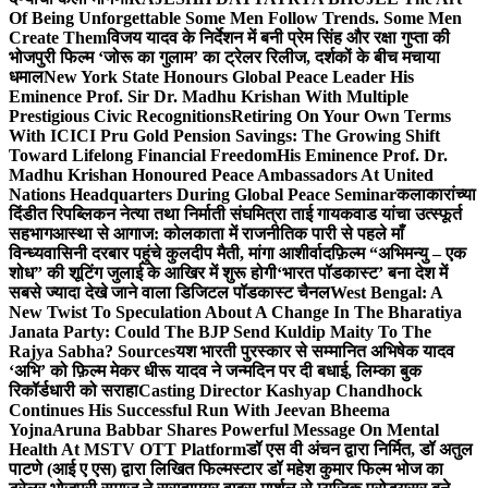
Of Being Unforgettable Some Men Follow Trends. Some Men
Create Them
विजय यादव के निर्देशन में बनी प्रेम सिंह और रक्षा गुप्ता की
भोजपुरी फिल्म ‘जोरू का गुलाम’ का ट्रेलर रिलीज, दर्शकों के बीच मचाया
धमाल
New York State Honours Global Peace Leader His
Eminence Prof. Sir Dr. Madhu Krishan With Multiple
Prestigious Civic Recognitions
Retiring On Your Own Terms
With ICICI Pru Gold Pension Savings: The Growing Shift
Toward Lifelong Financial Freedom
His Eminence Prof. Dr.
Madhu Krishan Honoured Peace Ambassadors At United
Nations Headquarters During Global Peace Seminar
कलाकारांच्या
दिंडीत रिपब्लिकन नेत्या तथा निर्माती संघमित्रा ताई गायकवाड यांचा उत्स्फूर्त
सहभाग
आस्था से आगाज: कोलकाता में राजनीतिक पारी से पहले माँ
विन्ध्यवासिनी दरबार पहुंचे कुलदीप मैती, मांगा आशीर्वाद
फ़िल्म “अभिमन्यु – एक
शोध” की शूटिंग जुलाई के आखिर में शुरू होगी
‘भारत पॉडकास्ट’ बना देश में
सबसे ज्यादा देखे जाने वाला डिजिटल पॉडकास्ट चैनल
West Bengal: A
New Twist To Speculation About A Change In The Bharatiya
Janata Party: Could The BJP Send Kuldip Maity To The
Rajya Sabha? Sources
यश भारती पुरस्कार से सम्मानित अभिषेक यादव
‘अभि’ को फ़िल्म मेकर धीरू यादव ने जन्मदिन पर दी बधाई, लिम्का बुक
रिकॉर्डधारी को सराहा
Casting Director Kashyap Chandhock
Continues His Successful Run With Jeevan Bheema
Yojna
Aruna Babbar Shares Powerful Message On Mental
Health At MSTV OTT Platform
डॉ एस वी अंचन द्वारा निर्मित, डॉ अतुल
पाटणे (आई ए एस) द्वारा लिखित फिल्मस्टार डॉ महेश कुमार फिल्म भोज का