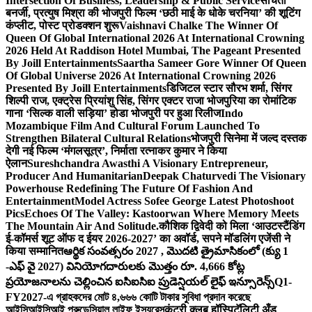
Intersection Of Business, Leadership & Public Service
संचिता
बनर्जी, प्रत्युष मिश्रा की भोजपुरी फिल्म ‘छठी माई के धोके चरनिया’ की शूटिंग
कंप्लीट, पोस्ट प्रोडक्शन शुरू
Vaishnavi Chalke The Winner Of
Queen Of Global International 2026 At International Crowning
2026 Held At Raddison Hotel Mumbai, The Pageant Presented
By Joill Entertainments
Saartha Sameer Gore Winner Of Queen
Of Global Universe 2026 At International Crowning 2026
Presented By Joill Entertainments
डिजिटल स्टार सौरभ शर्मा, सिंगर
शिल्पी राज, एक्ट्रेस प्रियांशु सिंह, सिंगर एक्टर राजा भोजपुरिया का रोमांटिक
गाना ‘सिल्क वाली सड़िया’ होडा भोजपुरी पर हुआ रिलीज
Indo
Mozambique Film And Cultural Forum Launched To
Strengthen Bilateral Cultural Relations
भोजपुरी सिनेमा में जल्द दस्तक
देगी नई फिल्म ‘मंगलसूत्र’, निर्माता रत्नाकर कुमार ने किया
ऐलान
Sureshchandra Awasthi A Visionary Entrepreneur,
Producer And Humanitarian
Deepak Chaturvedi The Visionary
Powerhouse Redefining The Future Of Fashion And
Entertainment
Model Actress Sofee George Latest Photoshoot
Pics
Echoes Of The Valley: Kastoorwan Where Memory Meets
The Mountain Air And Solitude.
कौशिक द्विवेदी को मिला ‘आउटस्टैंडिंग
ई-कॉमर्स शूट ऑफ द ईयर 2026-2027’ का अवॉर्ड, सपने मॉडलिंग एजेंसी ने
किया सम्मानित
ఆర్థిక సంవత్సరం 2027 , మొదటి త్రైమాసికంలో (క్యు 1
-ఎఫ్ వై 2027) వినియోగదారులకు మొత్తం రూ. 4,666 కోట్ల
ప్రయోజనాలను చెల్లించిన ఐసిఐసిఐ ప్రుడెన్షియల్ లైఫ్ ఇన్సూరెన్స్
Q1-
FY2027-এ গ্রাহকদের মোট ৪,৬৬৬ কোটি টাকার সুবিধা প্রদান করেছে
আইসিআইসিআই প্রুডেন্সিয়াল লাইফ ইন্স্যুরেন্স
कंट्री क्लब हॉस्पिटॅलिटी अँड