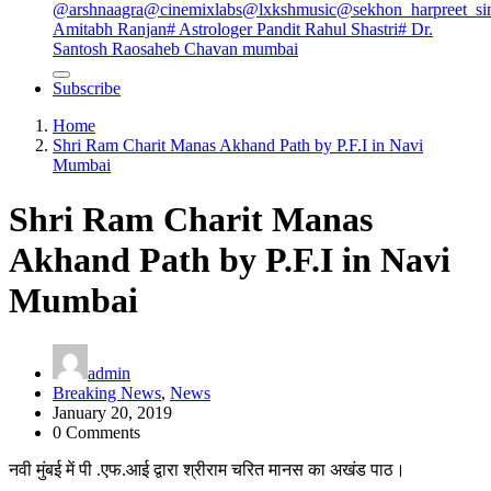
@arshnaagra
@cinemixlabs
@lxkshmusic
@sekhon_harpreet_si
Amitabh Ranjan
# Astrologer Pandit Rahul Shastri
# Dr.
Santosh Raosaheb Chavan mumbai
Subscribe
Home
Shri Ram Charit Manas Akhand Path by P.F.I in Navi
Mumbai
Shri Ram Charit Manas
Akhand Path by P.F.I in Navi
Mumbai
admin
Breaking News
,
News
January 20, 2019
0 Comments
नवी मुंबई में पी .एफ.आई द्वारा श्रीराम चरित मानस का अखंड पाठ।