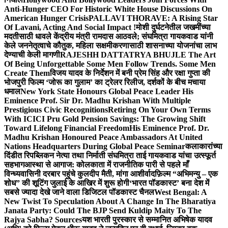
Anti-Hunger CEO For Historic White House Discussions On
American Hunger Crisis
PALLAVI THORAVE: A Rising Star
Of Lavani, Acting And Social Impact !
मोशी दुर्घटनेतील जखमींच्या
मदतीसाठी धावले केंद्रीय मंत्री रामदास आठवले; संघमित्रा गायकवाड यांनी
केले जननेतृत्वाचे कौतुक, महिला सक्षमीकरणासाठी शासनाच्या योजनांचा लाभ
देण्याची केली मागणी
RAJESHH DATTATRYA BHUJLE The Art
Of Being Unforgettable Some Men Follow Trends. Some Men
Create Them
विजय यादव के निर्देशन में बनी प्रेम सिंह और रक्षा गुप्ता की
भोजपुरी फिल्म ‘जोरू का गुलाम’ का ट्रेलर रिलीज, दर्शकों के बीच मचाया
धमाल
New York State Honours Global Peace Leader His
Eminence Prof. Sir Dr. Madhu Krishan With Multiple
Prestigious Civic Recognitions
Retiring On Your Own Terms
With ICICI Pru Gold Pension Savings: The Growing Shift
Toward Lifelong Financial Freedom
His Eminence Prof. Dr.
Madhu Krishan Honoured Peace Ambassadors At United
Nations Headquarters During Global Peace Seminar
कलाकारांच्या
दिंडीत रिपब्लिकन नेत्या तथा निर्माती संघमित्रा ताई गायकवाड यांचा उत्स्फूर्त
सहभाग
आस्था से आगाज: कोलकाता में राजनीतिक पारी से पहले माँ
विन्ध्यवासिनी दरबार पहुंचे कुलदीप मैती, मांगा आशीर्वाद
फ़िल्म “अभिमन्यु – एक
शोध” की शूटिंग जुलाई के आखिर में शुरू होगी
‘भारत पॉडकास्ट’ बना देश में
सबसे ज्यादा देखे जाने वाला डिजिटल पॉडकास्ट चैनल
West Bengal: A
New Twist To Speculation About A Change In The Bharatiya
Janata Party: Could The BJP Send Kuldip Maity To The
Rajya Sabha? Sources
यश भारती पुरस्कार से सम्मानित अभिषेक यादव