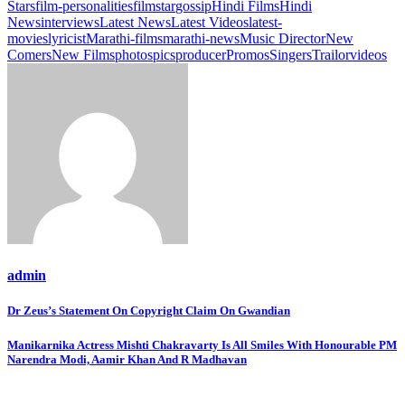
Stars
film-personalities
filmstar
gossip
Hindi Films
Hindi
News
interviews
Latest News
Latest Videos
latest-
movies
lyricist
Marathi-films
marathi-news
Music Director
New
Comers
New Films
photos
pics
producer
Promos
Singers
Trailor
videos
admin
Post
Dr Zeus’s Statement On Copyright Claim On Gwandian
navigation
Manikarnika Actress Mishti Chakravarty Is All Smiles With Honourable PM
Narendra Modi, Aamir Khan And R Madhavan