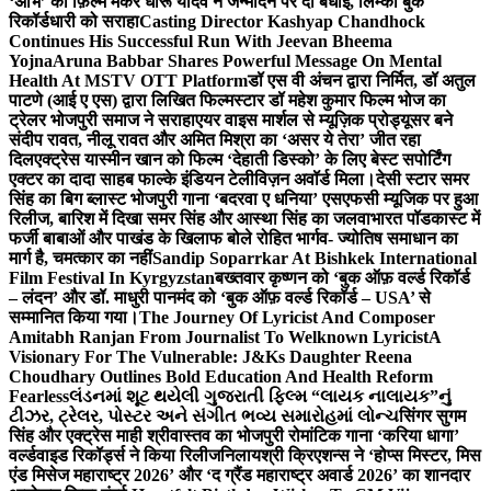
‘अभि’ को फ़िल्म मेकर धीरू यादव ने जन्मदिन पर दी बधाई, लिम्का बुक
रिकॉर्डधारी को सराहा
Casting Director Kashyap Chandhock
Continues His Successful Run With Jeevan Bheema
Yojna
Aruna Babbar Shares Powerful Message On Mental
Health At MSTV OTT Platform
डॉ एस वी अंचन द्वारा निर्मित, डॉ अतुल
पाटणे (आई ए एस) द्वारा लिखित फिल्मस्टार डॉ महेश कुमार फिल्म भोज का
ट्रेलर भोजपुरी समाज ने सराहा
एयर वाइस मार्शल से म्यूज़िक प्रोड्यूसर बने
संदीप रावत, नीलू रावत और अमित मिश्रा का ‘असर ये तेरा’ जीत रहा
दिल
एक्ट्रेस यास्मीन खान को फिल्म ‘देहाती डिस्को’ के लिए बेस्ट सपोर्टिंग
एक्टर का दादा साहब फाल्के इंडियन टेलीविज़न अवॉर्ड मिला।
देसी स्टार समर
सिंह का बिग ब्लास्ट भोजपुरी गाना ‘बदरवा ए धनिया’ एसएफसी म्यूजिक पर हुआ
रिलीज, बारिश में दिखा समर सिंह और आस्था सिंह का जलवा
भारत पॉडकास्ट में
फर्जी बाबाओं और पाखंड के खिलाफ बोले रोहित भार्गव- ज्योतिष समाधान का
मार्ग है, चमत्कार का नहीं
Sandip Soparrkar At Bishkek International
Film Festival In Kyrgyzstan
बख्तवार कृष्णन को ‘बुक ऑफ़ वर्ल्ड रिकॉर्ड
– लंदन’ और डॉ. माधुरी पानमंद को ‘बुक ऑफ़ वर्ल्ड रिकॉर्ड – USA’ से
सम्मानित किया गया।
The Journey Of Lyricist And Composer
Amitabh Ranjan From Journalist To Welknown Lyricist
A
Visionary For The Vulnerable: J&Ks Daughter Reena
Choudhary Outlines Bold Education And Health Reform
Fearless
લંડનમાં શૂટ થયેલી ગુજરાતી ફિલ્મ “લાયક નાલાયક”નું
ટીઝર, ટ્રેલર, પોસ્ટર અને સંગીત ભવ્ય સમારોહમાં લોન્ચ
सिंगर सुगम
सिंह और एक्ट्रेस माही श्रीवास्तव का भोजपुरी रोमांटिक गाना ‘करिया धागा’
वर्ल्डवाइड रिकॉर्ड्स ने किया रिलीज
निलायश्री क्रिएशन्स ने ‘होप्स मिस्टर, मिस
एंड मिसेज महाराष्ट्र 2026’ और ‘द ग्रैंड महाराष्ट्र अवार्ड 2026’ का शानदार