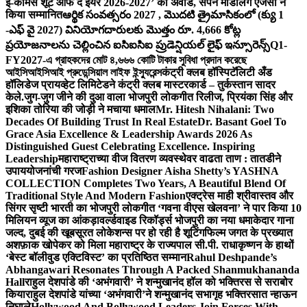
ई-कॉमर्स शूट ऑफ द ईयर 2026-2027’ का अवॉर्ड, सपने मॉडलिंग एजेंसी ने
किया सम्मानित
ఆర్థిక సంవత్సరం 2027 , మొదటి త్రైమాసికంలో (క్యు 1
-ఎఫ్ వై 2027) వినియోగదారులకు మొత్తం రూ. 4,666 కోట్ల
ప్రయోజనాలను చెల్లించిన ఐసిఐసిఐ ప్రుడెన్షియల్ లైఫ్ ఇన్సూరెన్స్
Q1-
FY2027-এ গ্রাহকদের মোট ৪,৬৬৬ কোটি টাকার সুবিধা প্রদান করেছে
আইসিআইসিআই প্রুডেন্সিয়াল লাইফ ইন্স্যুরেন্স
कंट्री क्लब हॉस्पिटॅलिटी अँड
हॉलिडेज प्रायव्हेट लिमिटेडने कंट्री क्लब मास्टरकार्ड – तुर्कस्तान सादर
केले.
जुग-जुग जीने की दुआ वाला भोजपुरी लोकगीत रिलीज, प्रियंका सिंह और
इशिका तोरिया की जोड़ी ने मचाया धमाल
Mr. Hitesh Nihalani: Two
Decades Of Building Trust In Real Estate
Dr. Basant Goel To
Grace Asia Excellence & Leadership Awards 2026 As
Distinguished Guest Celebrating Excellence. Inspiring
Leadership
महाराष्ट्राच्या वीज वितरण व्यवस्थेवर वाढता ताण : तातडीने
उपाययोजनांची गरज
Fashion Designer Aisha Shetty’s YASHNA
COLLECTION Completes Two Years, A Beautiful Blend Of
Traditional Style And Modern Fashion
एक्ट्रेस माही श्रीवास्तव और
सिंगर सृष्टी भारती का भोजपुरी लोकगीत ‘गवना वीएस खेलवना’ ने पार किया 10
मिलियन व्यूज का आंकड़ा
वर्ल्डवाइड रिकॉर्ड्स भोजपुरी का नया धमाकेदार गाना
जल्द, दुबई की खूबसूरत लोकेशन्स पर हो रही है शूटिंग
फिल्म जगत के प्रख्यात
अशफ़ाक खोपेकर को मिला महाराष्ट्र के राज्यपाल सी.पी. राधाकृष्णन के हाथों
‘बेस्ट बॉलीवुड एक्टिविस्ट’ का प्रतिष्ठित सम्मान
Rahul Deshpande’s
Abhangawari Resonates Through A Packed Shanmukhananda
Hall
राहुल देशपांडे की ‘अभंगवारी’ ने शन्मुखानंद हॉल को भक्तिरस से सराबोर
किया
राहुल देशपांडे यांच्या ‘अभंगवारी’ने शन्मुखानंद सभागृह भक्तिरसात न्हाऊन
निघाले
Hollywood And Bollywood Leaders Join Forces With