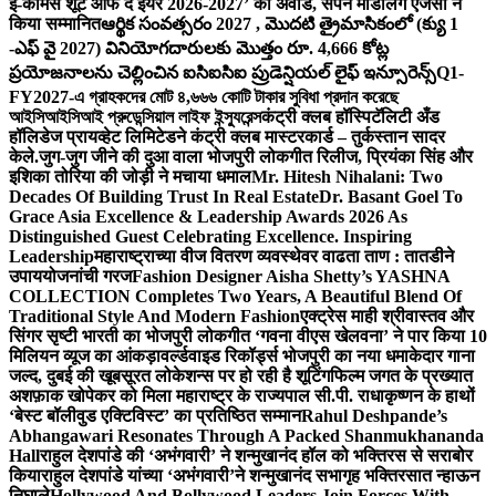
ई-कॉमर्स शूट ऑफ द ईयर 2026-2027’ का अवॉर्ड, सपने मॉडलिंग एजेंसी ने
किया सम्मानित
ఆర్థిక సంవత్సరం 2027 , మొదటి త్రైమాసికంలో (క్యు 1
-ఎఫ్ వై 2027) వినియోగదారులకు మొత్తం రూ. 4,666 కోట్ల
ప్రయోజనాలను చెల్లించిన ఐసిఐసిఐ ప్రుడెన్షియల్ లైఫ్ ఇన్సూరెన్స్
Q1-
FY2027-এ গ্রাহকদের মোট ৪,৬৬৬ কোটি টাকার সুবিধা প্রদান করেছে
আইসিআইসিআই প্রুডেন্সিয়াল লাইফ ইন্স্যুরেন্স
कंट्री क्लब हॉस्पिटॅलिटी अँड
हॉलिडेज प्रायव्हेट लिमिटेडने कंट्री क्लब मास्टरकार्ड – तुर्कस्तान सादर
केले.
जुग-जुग जीने की दुआ वाला भोजपुरी लोकगीत रिलीज, प्रियंका सिंह और
इशिका तोरिया की जोड़ी ने मचाया धमाल
Mr. Hitesh Nihalani: Two
Decades Of Building Trust In Real Estate
Dr. Basant Goel To
Grace Asia Excellence & Leadership Awards 2026 As
Distinguished Guest Celebrating Excellence. Inspiring
Leadership
महाराष्ट्राच्या वीज वितरण व्यवस्थेवर वाढता ताण : तातडीने
उपाययोजनांची गरज
Fashion Designer Aisha Shetty’s YASHNA
COLLECTION Completes Two Years, A Beautiful Blend Of
Traditional Style And Modern Fashion
एक्ट्रेस माही श्रीवास्तव और
सिंगर सृष्टी भारती का भोजपुरी लोकगीत ‘गवना वीएस खेलवना’ ने पार किया 10
मिलियन व्यूज का आंकड़ा
वर्ल्डवाइड रिकॉर्ड्स भोजपुरी का नया धमाकेदार गाना
जल्द, दुबई की खूबसूरत लोकेशन्स पर हो रही है शूटिंग
फिल्म जगत के प्रख्यात
अशफ़ाक खोपेकर को मिला महाराष्ट्र के राज्यपाल सी.पी. राधाकृष्णन के हाथों
‘बेस्ट बॉलीवुड एक्टिविस्ट’ का प्रतिष्ठित सम्मान
Rahul Deshpande’s
Abhangawari Resonates Through A Packed Shanmukhananda
Hall
राहुल देशपांडे की ‘अभंगवारी’ ने शन्मुखानंद हॉल को भक्तिरस से सराबोर
किया
राहुल देशपांडे यांच्या ‘अभंगवारी’ने शन्मुखानंद सभागृह भक्तिरसात न्हाऊन
निघाले
Hollywood And Bollywood Leaders Join Forces With