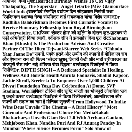
आयोजन किया मुंबई:
Heartfelt Birthday Wishes To CM Vijay
Thalapathy, The Superstar – Angel Tetarbe (Miss Glamourface
World India)
बालगंधर्व रंगमंदिर वर्धापन दिन सोहळ्यात निर्माती तथा
रिपब्लिकन पक्षाच्या नेत्या संघमित्रा ताई गायकवाड यांचा विशेष सन्मान
Dr
Radhika Balakrishnan Becomes First Carnatic Vocalist to
Receive Honorary Fellowship from Royal Birmingham
Conservatoire, UK
फिल्म ‘शेल्टर होम’ की शूटिंग के दौरान फूट-फूटकर रो
पड़ीं अभिनेत्री दिव्या त्यागी, दर्दनाक सीन ने झकझोर दिया पूरा सेट
Shabnam
Khan (Khushi) Is The Production Advisor And Creative
Partner Of The Hiten Tejwani-Starrer Web Series “Chhodo
Yaar Jaane Do”
सपनों, पक्के इरादे और उम्मीद की कहानी है मोहित एम राय
और ऐश्याना राय की फिल्म ‘स्वेटर’
खुशबू तिवारी केटी और माही श्रीवास्तव का
भोजपुरी सैड सांग ‘उहे अंखिया रोवा दिहला’ वर्ल्डवाइड रिकॉर्ड्स ने किया
रिलीज
Dr. DIPTII SINGH – A Dedicated Specialist In Healing,
Wellness And Holistic Health
Amruta Fadnavis, Shahid Kapoor,
Jackie Shroff, Sreeleela To Empower Over 1,000 Children At
Divyaj Foundation Yoga Day Celebration At Dome, SVP
Stadium, Worli
इशिका टोरिया और सृष्टि भारती का भोजपुरी लोकगीत ‘लव
यू कहबे करब’ वर्ल्डवाइड रिकॉर्ड्स ने किया रिलीज
संघर्ष, आत्मविश्वास और
सपनों की उड़ान का नाम है मोनिका सुराजी
“From Hollywood To India:
Wins Deus Unveils ‘The Cinema – A Brief History’” Most
Cinematic And Professional Choice For Media
Kakali
Bhattacharya Unveils Glam Beat 2.0 With Archana Gautam,
Mehjabeen Khan, Nandita Puri And RJ Anurag Pandey In
Mumbai
“Where Silence Becomes Form” Solo Show of