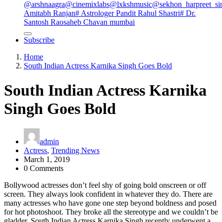
@arshnaagra
@cinemixlabs
@lxkshmusic
@sekhon_harpreet_si
Amitabh Ranjan
# Astrologer Pandit Rahul Shastri
# Dr.
Santosh Raosaheb Chavan mumbai
Subscribe
Home
South Indian Actress Karnika Singh Goes Bold
South Indian Actress Karnika
Singh Goes Bold
admin
Actress
,
Trending News
March 1, 2019
0 Comments
Bollywood actresses don’t feel shy of going bold onscreen or off
screen. They always look confident in whatever they do. There are
many actresses who have gone one step beyond boldness and posed
for hot photoshoot. They broke all the stereotype and we couldn’t be
gladder. South Indian Actress Karnika Singh recently underwent a