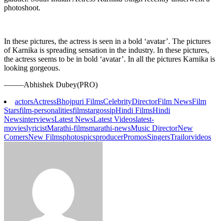
photoshoot.
In these pictures, the actress is seen in a bold ‘avatar’. The pictures
of Karnika is spreading sensation in the industry. In these pictures,
the actress seems to be in bold ‘avatar’. In all the pictures Karnika is
looking gorgeous.
——–Abhishek Dubey(PRO)
actors
Actress
Bhojpuri Films
Celebrity
Director
Film News
Film
Stars
film-personalities
filmstar
gossip
Hindi Films
Hindi
News
interviews
Latest News
Latest Videos
latest-
movies
lyricist
Marathi-films
marathi-news
Music Director
New
Comers
New Films
photos
pics
producer
Promos
Singers
Trailor
videos