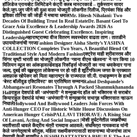
हॉलिडेज प्रायव्हेट लिमिटेडने कंट्री क्लब मास्टरकार्ड – तुर्कस्तान सादर
केले.
जुग-जुग जीने की दुआ वाला भोजपुरी लोकगीत रिलीज, प्रियंका सिंह और
इशिका तोरिया की जोड़ी ने मचाया धमाल
Mr. Hitesh Nihalani: Two
Decades Of Building Trust In Real Estate
Dr. Basant Goel To
Grace Asia Excellence & Leadership Awards 2026 As
Distinguished Guest Celebrating Excellence. Inspiring
Leadership
महाराष्ट्राच्या वीज वितरण व्यवस्थेवर वाढता ताण : तातडीने
उपाययोजनांची गरज
Fashion Designer Aisha Shetty’s YASHNA
COLLECTION Completes Two Years, A Beautiful Blend Of
Traditional Style And Modern Fashion
एक्ट्रेस माही श्रीवास्तव और
सिंगर सृष्टी भारती का भोजपुरी लोकगीत ‘गवना वीएस खेलवना’ ने पार किया 10
मिलियन व्यूज का आंकड़ा
वर्ल्डवाइड रिकॉर्ड्स भोजपुरी का नया धमाकेदार गाना
जल्द, दुबई की खूबसूरत लोकेशन्स पर हो रही है शूटिंग
फिल्म जगत के प्रख्यात
अशफ़ाक खोपेकर को मिला महाराष्ट्र के राज्यपाल सी.पी. राधाकृष्णन के हाथों
‘बेस्ट बॉलीवुड एक्टिविस्ट’ का प्रतिष्ठित सम्मान
Rahul Deshpande’s
Abhangawari Resonates Through A Packed Shanmukhananda
Hall
राहुल देशपांडे की ‘अभंगवारी’ ने शन्मुखानंद हॉल को भक्तिरस से सराबोर
किया
राहुल देशपांडे यांच्या ‘अभंगवारी’ने शन्मुखानंद सभागृह भक्तिरसात न्हाऊन
निघाले
Hollywood And Bollywood Leaders Join Forces With
Anti-Hunger CEO For Historic White House Discussions On
American Hunger Crisis
PALLAVI THORAVE: A Rising Star
Of Lavani, Acting And Social Impact !
मोशी दुर्घटनेतील जखमींच्या
मदतीसाठी धावले केंद्रीय मंत्री रामदास आठवले; संघमित्रा गायकवाड यांनी
केले जननेतृत्वाचे कौतुक, महिला सक्षमीकरणासाठी शासनाच्या योजनांचा लाभ
देण्याची केली मागणी
RAJESHH DATTATRYA BHUJLE The Art