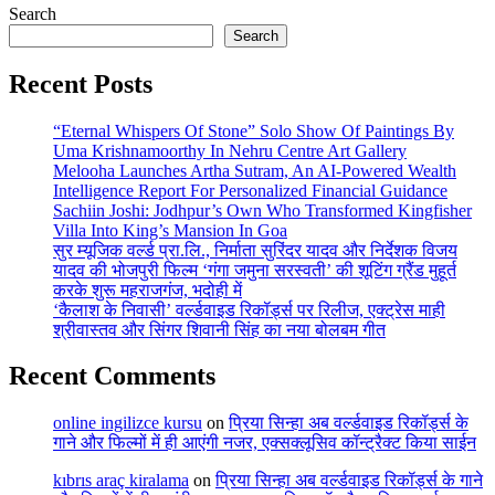
Search
Search
Recent Posts
“Eternal Whispers Of Stone” Solo Show Of Paintings By
Uma Krishnamoorthy In Nehru Centre Art Gallery
Melooha Launches Artha Sutram, An AI-Powered Wealth
Intelligence Report For Personalized Financial Guidance
Sachiin Joshi: Jodhpur’s Own Who Transformed Kingfisher
Villa Into King’s Mansion In Goa
सुर म्यूजिक वर्ल्ड प्रा.लि., निर्माता सुरिंदर यादव और निर्देशक विजय
यादव की भोजपुरी फिल्म ‘गंगा जमुना सरस्वती’ की शूटिंग ग्रैंड मुहूर्त
करके शुरू महराजगंज, भदोही में
‘कैलाश के निवासी’ वर्ल्डवाइड रिकॉर्ड्स पर रिलीज, एक्ट्रेस माही
श्रीवास्तव और सिंगर शिवानी सिंह का नया बोलबम गीत
Recent Comments
online ingilizce kursu
on
प्रिया सिन्हा अब वर्ल्डवाइड रिकॉर्ड्स के
गाने और फिल्मों में ही आएंगी नजर, एक्सक्लूसिव कॉन्ट्रैक्ट किया साईन
kıbrıs araç kiralama
on
प्रिया सिन्हा अब वर्ल्डवाइड रिकॉर्ड्स के गाने