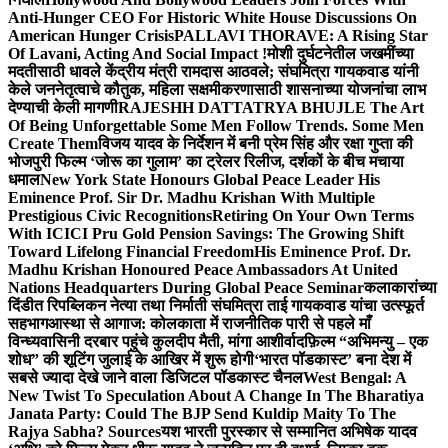
Anti-Hunger CEO For Historic White House Discussions On
American Hunger Crisis
PALLAVI THORAVE: A Rising Star
Of Lavani, Acting And Social Impact !
मोशी दुर्घटनेतील जखमींच्या
मदतीसाठी धावले केंद्रीय मंत्री रामदास आठवले; संघमित्रा गायकवाड यांनी
केले जननेतृत्वाचे कौतुक, महिला सक्षमीकरणासाठी शासनाच्या योजनांचा लाभ
देण्याची केली मागणी
RAJESHH DATTATRYA BHUJLE The Art
Of Being Unforgettable Some Men Follow Trends. Some Men
Create Them
विजय यादव के निर्देशन में बनी प्रेम सिंह और रक्षा गुप्ता की
भोजपुरी फिल्म ‘जोरू का गुलाम’ का ट्रेलर रिलीज, दर्शकों के बीच मचाया
धमाल
New York State Honours Global Peace Leader His
Eminence Prof. Sir Dr. Madhu Krishan With Multiple
Prestigious Civic Recognitions
Retiring On Your Own Terms
With ICICI Pru Gold Pension Savings: The Growing Shift
Toward Lifelong Financial Freedom
His Eminence Prof. Dr.
Madhu Krishan Honoured Peace Ambassadors At United
Nations Headquarters During Global Peace Seminar
कलाकारांच्या
दिंडीत रिपब्लिकन नेत्या तथा निर्माती संघमित्रा ताई गायकवाड यांचा उत्स्फूर्त
सहभाग
आस्था से आगाज: कोलकाता में राजनीतिक पारी से पहले माँ
विन्ध्यवासिनी दरबार पहुंचे कुलदीप मैती, मांगा आशीर्वाद
फ़िल्म “अभिमन्यु – एक
शोध” की शूटिंग जुलाई के आखिर में शुरू होगी
‘भारत पॉडकास्ट’ बना देश में
सबसे ज्यादा देखे जाने वाला डिजिटल पॉडकास्ट चैनल
West Bengal: A
New Twist To Speculation About A Change In The Bharatiya
Janata Party: Could The BJP Send Kuldip Maity To The
Rajya Sabha? Sources
यश भारती पुरस्कार से सम्मानित अभिषेक यादव