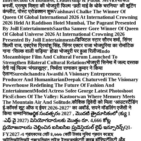
Intersection Of Business, Leadership & Public Service
संचिता
बनर्जी, प्रत्युष मिश्रा की भोजपुरी फिल्म ‘छठी माई के धोके चरनिया’ की शूटिंग
कंप्लीट, पोस्ट प्रोडक्शन शुरू
Vaishnavi Chalke The Winner Of
Queen Of Global International 2026 At International Crowning
2026 Held At Raddison Hotel Mumbai, The Pageant Presented
By Joill Entertainments
Saartha Sameer Gore Winner Of Queen
Of Global Universe 2026 At International Crowning 2026
Presented By Joill Entertainments
डिजिटल स्टार सौरभ शर्मा, सिंगर
शिल्पी राज, एक्ट्रेस प्रियांशु सिंह, सिंगर एक्टर राजा भोजपुरिया का रोमांटिक
गाना ‘सिल्क वाली सड़िया’ होडा भोजपुरी पर हुआ रिलीज
Indo
Mozambique Film And Cultural Forum Launched To
Strengthen Bilateral Cultural Relations
भोजपुरी सिनेमा में जल्द दस्तक
देगी नई फिल्म ‘मंगलसूत्र’, निर्माता रत्नाकर कुमार ने किया
ऐलान
Sureshchandra Awasthi A Visionary Entrepreneur,
Producer And Humanitarian
Deepak Chaturvedi The Visionary
Powerhouse Redefining The Future Of Fashion And
Entertainment
Model Actress Sofee George Latest Photoshoot
Pics
Echoes Of The Valley: Kastoorwan Where Memory Meets
The Mountain Air And Solitude.
कौशिक द्विवेदी को मिला ‘आउटस्टैंडिंग
ई-कॉमर्स शूट ऑफ द ईयर 2026-2027’ का अवॉर्ड, सपने मॉडलिंग एजेंसी ने
किया सम्मानित
ఆర్థిక సంవత్సరం 2027 , మొదటి త్రైమాసికంలో (క్యు 1
-ఎఫ్ వై 2027) వినియోగదారులకు మొత్తం రూ. 4,666 కోట్ల
ప్రయోజనాలను చెల్లించిన ఐసిఐసిఐ ప్రుడెన్షియల్ లైఫ్ ఇన్సూరెన్స్
Q1-
FY2027-এ গ্রাহকদের মোট ৪,৬৬৬ কোটি টাকার সুবিধা প্রদান করেছে
আইসিআইসিআই প্রুডেন্সিয়াল লাইফ ইন্স্যুরেন্স
कंट्री क्लब हॉस्पिटॅलिटी अँड