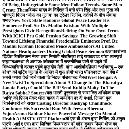
Of Being Unforgettable Some Men Follow Trends. Some Men
Create Them
विजय यादव के निर्देशन में बनी प्रेम सिंह और रक्षा गुप्ता की
भोजपुरी फिल्म ‘जोरू का गुलाम’ का ट्रेलर रिलीज, दर्शकों के बीच मचाया
धमाल
New York State Honours Global Peace Leader His
Eminence Prof. Sir Dr. Madhu Krishan With Multiple
Prestigious Civic Recognitions
Retiring On Your Own Terms
With ICICI Pru Gold Pension Savings: The Growing Shift
Toward Lifelong Financial Freedom
His Eminence Prof. Dr.
Madhu Krishan Honoured Peace Ambassadors At United
Nations Headquarters During Global Peace Seminar
कलाकारांच्या
दिंडीत रिपब्लिकन नेत्या तथा निर्माती संघमित्रा ताई गायकवाड यांचा उत्स्फूर्त
सहभाग
आस्था से आगाज: कोलकाता में राजनीतिक पारी से पहले माँ
विन्ध्यवासिनी दरबार पहुंचे कुलदीप मैती, मांगा आशीर्वाद
फ़िल्म “अभिमन्यु – एक
शोध” की शूटिंग जुलाई के आखिर में शुरू होगी
‘भारत पॉडकास्ट’ बना देश में
सबसे ज्यादा देखे जाने वाला डिजिटल पॉडकास्ट चैनल
West Bengal: A
New Twist To Speculation About A Change In The Bharatiya
Janata Party: Could The BJP Send Kuldip Maity To The
Rajya Sabha? Sources
यश भारती पुरस्कार से सम्मानित अभिषेक यादव
‘अभि’ को फ़िल्म मेकर धीरू यादव ने जन्मदिन पर दी बधाई, लिम्का बुक
रिकॉर्डधारी को सराहा
Casting Director Kashyap Chandhock
Continues His Successful Run With Jeevan Bheema
Yojna
Aruna Babbar Shares Powerful Message On Mental
Health At MSTV OTT Platform
डॉ एस वी अंचन द्वारा निर्मित, डॉ अतुल
पाटणे (आई ए एस) द्वारा लिखित फिल्मस्टार डॉ महेश कुमार फिल्म भोज का