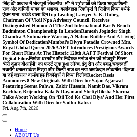
सिंह की आवाज में भोजपुरी लोकगीत ‘माँ’ ने श्रोताओं को किया भावुक
शिल्पी
राज और दामिनी यादव का धमाका, वर्ल्डवाइड रिकॉर्ड्स ने रिलीज किया बर्थडे
एंथम गाना ‘बर्थडे वाला दिन
Top Leading Lawyer V. K. Dubey,
Chairman Of Vkdl Npa Advisory Council, Receives
Distinguished Honour At The 2nd International Bar & Bench
Badminton Championship In London
Ramesh Joginder Singh
Chandra A Submarine Warrior, A Nation Builder And A Living
Symbol Of Dedication
Mumbai’s Divya Patadia Crowned Mrs.
Royal Global Queen 2026
AAFT Introduces Prestigious Awards
For Short Films At The Historic 128th AAFT Festival Of Short
Digital Films
निर्माता धरमवीर और निर्देशक मनोज सेन की भोजपुरी फिल्म
‘मेरी दुल्हन वीआईपी’ का फर्स्ट लुक हुआ लॉन्च, इंदु सेन और बबलू चक्रवर्ती
मचायेंगे धमाल
राकेश मिश्रा और शिल्पी राज का नया धमाकेदार लोकगीत ‘दिलवा
बा रुई जइसन’ वर्ल्डवाइड रिकॉर्ड्स ने किया रिलीज
Rocket Reels
Announces 8 New Originals With Director Sajan Agarwal
Featuring Seema Pahwa, Zakir Hussain, Namit Das, Vikram
Kochhar, Brijendra Kala & Dayanand Shetty
Diksha Sharma
Talks About Working On ‘Dil Tod Ke Chal Diya’ And Her First
Collaboration With Director Sadhu Kabra
Fri. Aug 7th, 2026
Home
ABOUT Us