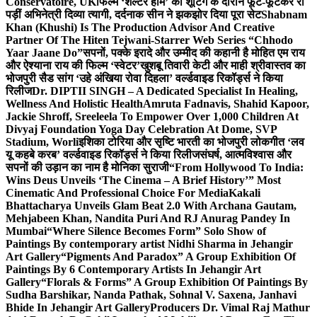
Conservatoire, UK
फिल्म ‘शेल्टर होम’ की शूटिंग के दौरान फूट-फूटकर रो
पड़ीं अभिनेत्री दिव्या त्यागी, दर्दनाक सीन ने झकझोर दिया पूरा सेट
Shabnam
Khan (Khushi) Is The Production Advisor And Creative
Partner Of The Hiten Tejwani-Starrer Web Series “Chhodo
Yaar Jaane Do”
सपनों, पक्के इरादे और उम्मीद की कहानी है मोहित एम राय
और ऐश्याना राय की फिल्म ‘स्वेटर’
खुशबू तिवारी केटी और माही श्रीवास्तव का
भोजपुरी सैड सांग ‘उहे अंखिया रोवा दिहला’ वर्ल्डवाइड रिकॉर्ड्स ने किया
रिलीज
Dr. DIPTII SINGH – A Dedicated Specialist In Healing,
Wellness And Holistic Health
Amruta Fadnavis, Shahid Kapoor,
Jackie Shroff, Sreeleela To Empower Over 1,000 Children At
Divyaj Foundation Yoga Day Celebration At Dome, SVP
Stadium, Worli
इशिका टोरिया और सृष्टि भारती का भोजपुरी लोकगीत ‘लव
यू कहबे करब’ वर्ल्डवाइड रिकॉर्ड्स ने किया रिलीज
संघर्ष, आत्मविश्वास और
सपनों की उड़ान का नाम है मोनिका सुराजी
“From Hollywood To India:
Wins Deus Unveils ‘The Cinema – A Brief History’” Most
Cinematic And Professional Choice For Media
Kakali
Bhattacharya Unveils Glam Beat 2.0 With Archana Gautam,
Mehjabeen Khan, Nandita Puri And RJ Anurag Pandey In
Mumbai
“Where Silence Becomes Form” Solo Show of
Paintings By contemporary artist Nidhi Sharma in Jehangir
Art Gallery
“Pigments And Paradox” A Group Exhibition Of
Paintings By 6 Contemporary Artists In Jehangir Art
Gallery
“Florals & Forms” A Group Exhibition Of Paintings By
Sudha Barshikar, Nanda Pathak, Sohnal V. Saxena, Janhavi
Bhide In Jehangir Art Gallery
Producers Dr. Vimal Raj Mathur