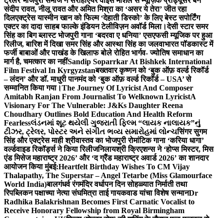
ट्रेलर भोजपुरी समाज ने सराहा
एयर वाइस मार्शल से म्यूज़िक प्रोड्यूसर बने
संदीप रावत, नीलू रावत और अमित मिश्रा का ‘असर ये तेरा’ जीत रहा
दिल
एक्ट्रेस यास्मीन खान को फिल्म ‘देहाती डिस्को’ के लिए बेस्ट सपोर्टिंग
एक्टर का दादा साहब फाल्के इंडियन टेलीविज़न अवॉर्ड मिला।
देसी स्टार समर
सिंह का बिग ब्लास्ट भोजपुरी गाना ‘बदरवा ए धनिया’ एसएफसी म्यूजिक पर हुआ
रिलीज, बारिश में दिखा समर सिंह और आस्था सिंह का जलवा
भारत पॉडकास्ट में
फर्जी बाबाओं और पाखंड के खिलाफ बोले रोहित भार्गव- ज्योतिष समाधान का
मार्ग है, चमत्कार का नहीं
Sandip Soparrkar At Bishkek International
Film Festival In Kyrgyzstan
बख्तवार कृष्णन को ‘बुक ऑफ़ वर्ल्ड रिकॉर्ड
– लंदन’ और डॉ. माधुरी पानमंद को ‘बुक ऑफ़ वर्ल्ड रिकॉर्ड – USA’ से
सम्मानित किया गया।
The Journey Of Lyricist And Composer
Amitabh Ranjan From Journalist To Welknown Lyricist
A
Visionary For The Vulnerable: J&Ks Daughter Reena
Choudhary Outlines Bold Education And Health Reform
Fearless
લંડનમાં શૂટ થયેલી ગુજરાતી ફિલ્મ “લાયક નાલાયક”નું
ટીઝર, ટ્રેલર, પોસ્ટર અને સંગીત ભવ્ય સમારોહમાં લોન્ચ
सिंगर सुगम
सिंह और एक्ट्रेस माही श्रीवास्तव का भोजपुरी रोमांटिक गाना ‘करिया धागा’
वर्ल्डवाइड रिकॉर्ड्स ने किया रिलीज
निलायश्री क्रिएशन्स ने ‘होप्स मिस्टर, मिस
एंड मिसेज महाराष्ट्र 2026’ और ‘द ग्रैंड महाराष्ट्र अवार्ड 2026’ का शानदार
आयोजन किया मुंबई:
Heartfelt Birthday Wishes To CM Vijay
Thalapathy, The Superstar – Angel Tetarbe (Miss Glamourface
World India)
बालगंधर्व रंगमंदिर वर्धापन दिन सोहळ्यात निर्माती तथा
रिपब्लिकन पक्षाच्या नेत्या संघमित्रा ताई गायकवाड यांचा विशेष सन्मान
Dr
Radhika Balakrishnan Becomes First Carnatic Vocalist to
Receive Honorary Fellowship from Royal Birmingham