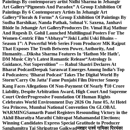
Paintings By contemporary artist Nidhi Sharma in Jehangir
Art Gallery
“Pigments And Paradox” A Group Exhibition Of
Paintings By 6 Contemporary Artists In Jehangir Art
Gallery
“Florals & Forms” A Group Exhibition Of Paintings By
Sudha Barshikar, Nanda Pathak, Sohnal V. Saxena, Janhavi
Bhide In Jehangir Art Gallery
Producers Dr. Vimal Raj Mathur
And Rupesh D. Gohil Launched Multilingual Posters For The
Women-Centric Film “Abhaya”
“Jiski Lathi Uski Bhains –
Season 1”: A Powerful Web Series From Producer MK Rajput
That Exposes The Truth Between Power, Authority, And
Humanity…
Diksha Sharma Features In ‘Hathon Me Hath’,
DM Music City’s Latest Romantic Release
“Astrology Is
Guidance, Not Superstition” — Rahul Shastri Declares At
Bharat Podcast
Deepak Saraswat Emerges Among India’s Top
4 Podcasters; ‘Bharat Podcast’ Takes The Digital World By
Storm
‘Carry On Jatta’ Fame Punjabi Film Director Smeep
Kang Faces Allegations Of Non-Payment Of Nearly ₹10 Crore
Liability, Despite Arbitration Award, High Court And Supreme
Court Order
Progressive Foundation Of Human Rights
Celebrates World Environment Day 2026 On June 05, At Hotel
Sea Princess, Mumbai National Convention On GLOBAL
WARMING
Samarth Panel Registers Resounding Victory in the
Akhil Bharatiya Marathi Chitrapat Mahamandal Elections;
Winning Candidates Express Special Gratitude to Producer
Sanghamitra Tai Shripatrao Gaikwad
मशहूर पार्श्व गायिका प्रियंका