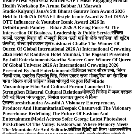
Inside Fresh Ayurveda Kitchen
AAFT Hosts Engaging Mental
Health Workshop By Aruna Babbar At Marwah
Studios
Kalyanji Jana’s 5th Bharat Gaurav Icon Award 2026
Held In Delhi
7th DPIAF Lifestyle Iconic Award & 3rd DPIAF
OTT Influencer & Youtuber Iconic Award 2026 In
Delhi
Rupesh Pandey – Bihar 2026 A Rising Force At The
Intersection Of Business, Leadership & Public Service
संचिता
बनर्जी, प्रत्युष मिश्रा की भोजपुरी फिल्म ‘छठी माई के धोके चरनिया’ की शूटिंग
कंप्लीट, पोस्ट प्रोडक्शन शुरू
Vaishnavi Chalke The Winner Of
Queen Of Global International 2026 At International Crowning
2026 Held At Raddison Hotel Mumbai, The Pageant Presented
By Joill Entertainments
Saartha Sameer Gore Winner Of Queen
Of Global Universe 2026 At International Crowning 2026
Presented By Joill Entertainments
डिजिटल स्टार सौरभ शर्मा, सिंगर
शिल्पी राज, एक्ट्रेस प्रियांशु सिंह, सिंगर एक्टर राजा भोजपुरिया का रोमांटिक
गाना ‘सिल्क वाली सड़िया’ होडा भोजपुरी पर हुआ रिलीज
Indo
Mozambique Film And Cultural Forum Launched To
Strengthen Bilateral Cultural Relations
भोजपुरी सिनेमा में जल्द दस्तक
देगी नई फिल्म ‘मंगलसूत्र’, निर्माता रत्नाकर कुमार ने किया
ऐलान
Sureshchandra Awasthi A Visionary Entrepreneur,
Producer And Humanitarian
Deepak Chaturvedi The Visionary
Powerhouse Redefining The Future Of Fashion And
Entertainment
Model Actress Sofee George Latest Photoshoot
Pics
Echoes Of The Valley: Kastoorwan Where Memory Meets
The Mountain Air And Solitude.
कौशिक द्विवेदी को मिला ‘आउटस्टैंडिंग