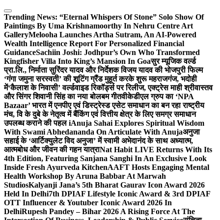
Skip
to
Trending News:
“Eternal Whispers Of Stone” Solo Show Of
content
Paintings By Uma Krishnamoorthy In Nehru Centre Art
Gallery
Melooha Launches Artha Sutram, An AI-Powered
Wealth Intelligence Report For Personalized Financial
Guidance
Sachiin Joshi: Jodhpur’s Own Who Transformed
Kingfisher Villa Into King’s Mansion In Goa
सुर म्यूजिक वर्ल्ड
प्रा.लि., निर्माता सुरिंदर यादव और निर्देशक विजय यादव की भोजपुरी फिल्म
‘गंगा जमुना सरस्वती’ की शूटिंग ग्रैंड मुहूर्त करके शुरू महराजगंज, भदोही
में
‘कैलाश के निवासी’ वर्ल्डवाइड रिकॉर्ड्स पर रिलीज, एक्ट्रेस माही श्रीवास्तव
और सिंगर शिवानी सिंह का नया बोलबम गीत
वीकेडीएल ग्रुप का ‘NPA
Bazaar’ भारत में एनपीए एवं डिस्ट्रेस्ड एसेट समाधान का बन रहा राष्ट्रीय
मंच, वि के दुबे के नेतृत्व में बैंकिंग एवं वित्तीय क्षेत्र के लिए समग्र समाधान
उपलब्ध कराने की पहल i
Anuja Sahai Explores Spiritual Wisdom
With Swami Abhedananda On Articulate With Anuja
अनुजा
सहाई के ‘आर्टिक्युलेट विद अनुजा’ में स्वामी अभेदानंद के साथ अध्यात्म,
आत्मबोध और जीवन की गहन यात्रा
Nat Habit LIVE Returns With Its
4th Edition, Featuring Sanjana Sanghi In An Exclusive Look
Inside Fresh Ayurveda Kitchen
AAFT Hosts Engaging Mental
Health Workshop By Aruna Babbar At Marwah
Studios
Kalyanji Jana’s 5th Bharat Gaurav Icon Award 2026
Held In Delhi
7th DPIAF Lifestyle Iconic Award & 3rd DPIAF
OTT Influencer & Youtuber Iconic Award 2026 In
Delhi
Rupesh Pandey – Bihar 2026 A Rising Force At The