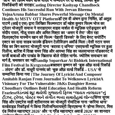
‘अभि’ को फ़िल्म मेकर धीरू यादव ने जन्मदिन पर दी बधाई, लिम्का बुक
रिकॉर्डधारी को सराहा
Casting Director Kashyap Chandhock
Continues His Successful Run With Jeevan Bheema
Yojna
Aruna Babbar Shares Powerful Message On Mental
Health At MSTV OTT Platform
डॉ एस वी अंचन द्वारा निर्मित, डॉ अतुल
पाटणे (आई ए एस) द्वारा लिखित फिल्मस्टार डॉ महेश कुमार फिल्म भोज का
ट्रेलर भोजपुरी समाज ने सराहा
एयर वाइस मार्शल से म्यूज़िक प्रोड्यूसर बने
संदीप रावत, नीलू रावत और अमित मिश्रा का ‘असर ये तेरा’ जीत रहा
दिल
एक्ट्रेस यास्मीन खान को फिल्म ‘देहाती डिस्को’ के लिए बेस्ट सपोर्टिंग
एक्टर का दादा साहब फाल्के इंडियन टेलीविज़न अवॉर्ड मिला।
देसी स्टार समर
सिंह का बिग ब्लास्ट भोजपुरी गाना ‘बदरवा ए धनिया’ एसएफसी म्यूजिक पर हुआ
रिलीज, बारिश में दिखा समर सिंह और आस्था सिंह का जलवा
भारत पॉडकास्ट में
फर्जी बाबाओं और पाखंड के खिलाफ बोले रोहित भार्गव- ज्योतिष समाधान का
मार्ग है, चमत्कार का नहीं
Sandip Soparrkar At Bishkek International
Film Festival In Kyrgyzstan
बख्तवार कृष्णन को ‘बुक ऑफ़ वर्ल्ड रिकॉर्ड
– लंदन’ और डॉ. माधुरी पानमंद को ‘बुक ऑफ़ वर्ल्ड रिकॉर्ड – USA’ से
सम्मानित किया गया।
The Journey Of Lyricist And Composer
Amitabh Ranjan From Journalist To Welknown Lyricist
A
Visionary For The Vulnerable: J&Ks Daughter Reena
Choudhary Outlines Bold Education And Health Reform
Fearless
લંડનમાં શૂટ થયેલી ગુજરાતી ફિલ્મ “લાયક નાલાયક”નું
ટીઝર, ટ્રેલર, પોસ્ટર અને સંગીત ભવ્ય સમારોહમાં લોન્ચ
सिंगर सुगम
सिंह और एक्ट्रेस माही श्रीवास्तव का भोजपुरी रोमांटिक गाना ‘करिया धागा’
वर्ल्डवाइड रिकॉर्ड्स ने किया रिलीज
निलायश्री क्रिएशन्स ने ‘होप्स मिस्टर, मिस
एंड मिसेज महाराष्ट्र 2026’ और ‘द ग्रैंड महाराष्ट्र अवार्ड 2026’ का शानदार