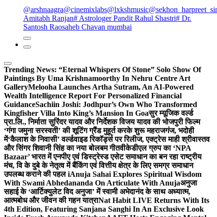
@arshnaagra
@cinemixlabs
@lxkshmusic
@sekhon_harpreet_si
Amitabh Ranjan
# Astrologer Pandit Rahul Shastri
# Dr.
Santosh Raosaheb Chavan mumbai
Trending News:
“Eternal Whispers Of Stone” Solo Show Of
Paintings By Uma Krishnamoorthy In Nehru Centre Art
Gallery
Melooha Launches Artha Sutram, An AI-Powered
Wealth Intelligence Report For Personalized Financial
Guidance
Sachiin Joshi: Jodhpur’s Own Who Transformed
Kingfisher Villa Into King’s Mansion In Goa
सुर म्यूजिक वर्ल्ड
प्रा.लि., निर्माता सुरिंदर यादव और निर्देशक विजय यादव की भोजपुरी फिल्म
‘गंगा जमुना सरस्वती’ की शूटिंग ग्रैंड मुहूर्त करके शुरू महराजगंज, भदोही
में
‘कैलाश के निवासी’ वर्ल्डवाइड रिकॉर्ड्स पर रिलीज, एक्ट्रेस माही श्रीवास्तव
और सिंगर शिवानी सिंह का नया बोलबम गीत
वीकेडीएल ग्रुप का ‘NPA
Bazaar’ भारत में एनपीए एवं डिस्ट्रेस्ड एसेट समाधान का बन रहा राष्ट्रीय
मंच, वि के दुबे के नेतृत्व में बैंकिंग एवं वित्तीय क्षेत्र के लिए समग्र समाधान
उपलब्ध कराने की पहल i
Anuja Sahai Explores Spiritual Wisdom
With Swami Abhedananda On Articulate With Anuja
अनुजा
सहाई के ‘आर्टिक्युलेट विद अनुजा’ में स्वामी अभेदानंद के साथ अध्यात्म,
आत्मबोध और जीवन की गहन यात्रा
Nat Habit LIVE Returns With Its
4th Edition, Featuring Sanjana Sanghi In An Exclusive Look