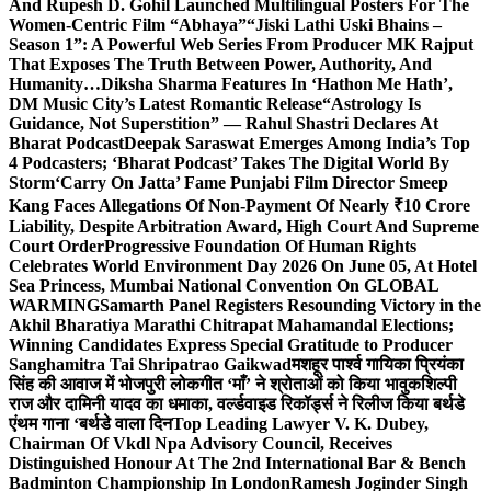
And Rupesh D. Gohil Launched Multilingual Posters For The
Women-Centric Film “Abhaya”
“Jiski Lathi Uski Bhains –
Season 1”: A Powerful Web Series From Producer MK Rajput
That Exposes The Truth Between Power, Authority, And
Humanity…
Diksha Sharma Features In ‘Hathon Me Hath’,
DM Music City’s Latest Romantic Release
“Astrology Is
Guidance, Not Superstition” — Rahul Shastri Declares At
Bharat Podcast
Deepak Saraswat Emerges Among India’s Top
4 Podcasters; ‘Bharat Podcast’ Takes The Digital World By
Storm
‘Carry On Jatta’ Fame Punjabi Film Director Smeep
Kang Faces Allegations Of Non-Payment Of Nearly ₹10 Crore
Liability, Despite Arbitration Award, High Court And Supreme
Court Order
Progressive Foundation Of Human Rights
Celebrates World Environment Day 2026 On June 05, At Hotel
Sea Princess, Mumbai National Convention On GLOBAL
WARMING
Samarth Panel Registers Resounding Victory in the
Akhil Bharatiya Marathi Chitrapat Mahamandal Elections;
Winning Candidates Express Special Gratitude to Producer
Sanghamitra Tai Shripatrao Gaikwad
मशहूर पार्श्व गायिका प्रियंका
सिंह की आवाज में भोजपुरी लोकगीत ‘माँ’ ने श्रोताओं को किया भावुक
शिल्पी
राज और दामिनी यादव का धमाका, वर्ल्डवाइड रिकॉर्ड्स ने रिलीज किया बर्थडे
एंथम गाना ‘बर्थडे वाला दिन
Top Leading Lawyer V. K. Dubey,
Chairman Of Vkdl Npa Advisory Council, Receives
Distinguished Honour At The 2nd International Bar & Bench
Badminton Championship In London
Ramesh Joginder Singh