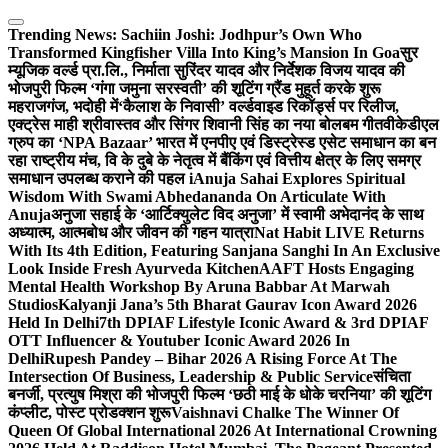
Skip
to
Trending News:
Sachiin Joshi: Jodhpur’s Own Who
content
Transformed Kingfisher Villa Into King’s Mansion In Goa
सुर
म्यूजिक वर्ल्ड प्रा.लि., निर्माता सुरिंदर यादव और निर्देशक विजय यादव की
भोजपुरी फिल्म ‘गंगा जमुना सरस्वती’ की शूटिंग ग्रैंड मुहूर्त करके शुरू
महराजगंज, भदोही में
‘कैलाश के निवासी’ वर्ल्डवाइड रिकॉर्ड्स पर रिलीज,
एक्ट्रेस माही श्रीवास्तव और सिंगर शिवानी सिंह का नया बोलबम गीत
वीकेडीएल
ग्रुप का ‘NPA Bazaar’ भारत में एनपीए एवं डिस्ट्रेस्ड एसेट समाधान का बन
रहा राष्ट्रीय मंच, वि के दुबे के नेतृत्व में बैंकिंग एवं वित्तीय क्षेत्र के लिए समग्र
समाधान उपलब्ध कराने की पहल i
Anuja Sahai Explores Spiritual
Wisdom With Swami Abhedananda On Articulate With
Anuja
अनुजा सहाई के ‘आर्टिक्युलेट विद अनुजा’ में स्वामी अभेदानंद के साथ
अध्यात्म, आत्मबोध और जीवन की गहन यात्रा
Nat Habit LIVE Returns
With Its 4th Edition, Featuring Sanjana Sanghi In An Exclusive
Look Inside Fresh Ayurveda Kitchen
AAFT Hosts Engaging
Mental Health Workshop By Aruna Babbar At Marwah
Studios
Kalyanji Jana’s 5th Bharat Gaurav Icon Award 2026
Held In Delhi
7th DPIAF Lifestyle Iconic Award & 3rd DPIAF
OTT Influencer & Youtuber Iconic Award 2026 In
Delhi
Rupesh Pandey – Bihar 2026 A Rising Force At The
Intersection Of Business, Leadership & Public Service
संचिता
बनर्जी, प्रत्युष मिश्रा की भोजपुरी फिल्म ‘छठी माई के धोके चरनिया’ की शूटिंग
कंप्लीट, पोस्ट प्रोडक्शन शुरू
Vaishnavi Chalke The Winner Of
Queen Of Global International 2026 At International Crowning