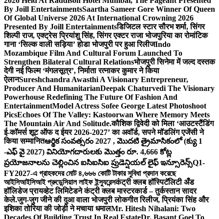
2026 Held At Raddison Hotel Mumbai, The Pageant Presented
By Joill Entertainments
Saartha Sameer Gore Winner Of Queen
Of Global Universe 2026 At International Crowning 2026
Presented By Joill Entertainments
डिजिटल स्टार सौरभ शर्मा, सिंगर
शिल्पी राज, एक्ट्रेस प्रियांशु सिंह, सिंगर एक्टर राजा भोजपुरिया का रोमांटिक
गाना ‘सिल्क वाली सड़िया’ होडा भोजपुरी पर हुआ रिलीज
Indo
Mozambique Film And Cultural Forum Launched To
Strengthen Bilateral Cultural Relations
भोजपुरी सिनेमा में जल्द दस्तक
देगी नई फिल्म ‘मंगलसूत्र’, निर्माता रत्नाकर कुमार ने किया
ऐलान
Sureshchandra Awasthi A Visionary Entrepreneur,
Producer And Humanitarian
Deepak Chaturvedi The Visionary
Powerhouse Redefining The Future Of Fashion And
Entertainment
Model Actress Sofee George Latest Photoshoot
Pics
Echoes Of The Valley: Kastoorwan Where Memory Meets
The Mountain Air And Solitude.
कौशिक द्विवेदी को मिला ‘आउटस्टैंडिंग
ई-कॉमर्स शूट ऑफ द ईयर 2026-2027’ का अवॉर्ड, सपने मॉडलिंग एजेंसी ने
किया सम्मानित
ఆర్థిక సంవత్సరం 2027 , మొదటి త్రైమాసికంలో (క్యు 1
-ఎఫ్ వై 2027) వినియోగదారులకు మొత్తం రూ. 4,666 కోట్ల
ప్రయోజనాలను చెల్లించిన ఐసిఐసిఐ ప్రుడెన్షియల్ లైఫ్ ఇన్సూరెన్స్
Q1-
FY2027-এ গ্রাহকদের মোট ৪,৬৬৬ কোটি টাকার সুবিধা প্রদান করেছে
আইসিআইসিআই প্রুডেন্সিয়াল লাইফ ইন্স্যুরেন্স
कंट्री क्लब हॉस्पिटॅलिटी अँड
हॉलिडेज प्रायव्हेट लिमिटेडने कंट्री क्लब मास्टरकार्ड – तुर्कस्तान सादर
केले.
जुग-जुग जीने की दुआ वाला भोजपुरी लोकगीत रिलीज, प्रियंका सिंह और
इशिका तोरिया की जोड़ी ने मचाया धमाल
Mr. Hitesh Nihalani: Two
Decades Of Building Trust In Real Estate
Dr. Basant Goel To