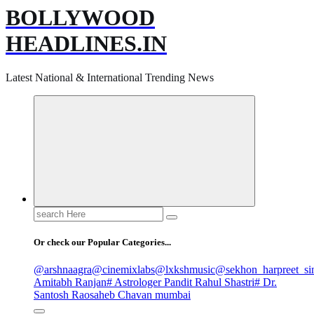
BOLLYWOOD
HEADLINES.IN
Latest National & International Trending News
Search
for:
Or check our Popular Categories...
@arshnaagra
@cinemixlabs
@lxkshmusic
@sekhon_harpreet_si
Amitabh Ranjan
# Astrologer Pandit Rahul Shastri
# Dr.
Santosh Raosaheb Chavan mumbai