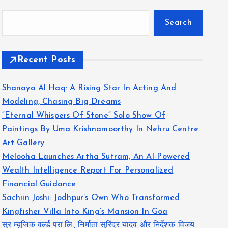
Search
Recent Posts
Shanaya Al Haq: A Rising Star In Acting And
Modeling, Chasing Big Dreams
“Eternal Whispers Of Stone” Solo Show Of
Paintings By Uma Krishnamoorthy In Nehru Centre
Art Gallery
Melooha Launches Artha Sutram, An AI-Powered
Wealth Intelligence Report For Personalized
Financial Guidance
Sachiin Joshi: Jodhpur’s Own Who Transformed
Kingfisher Villa Into King’s Mansion In Goa
सुर म्यूजिक वर्ल्ड प्रा.लि., निर्माता सुरिंदर यादव और निर्देशक विजय