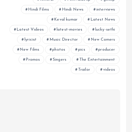
Hindi Films
Hindi News
interviews
Keval kumar
Latest News
Latest Videos
latest-movies
lucky-sethi
lyricist
Music Director
New Comers
New Films
photos
pics
producer
Promos
Singers
The Entertainment
Trailor
videos