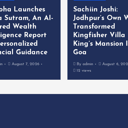
सुर म्यूजिक वर्ल्ड प्रा.ल
in Joshi:
निर्माता सुरिंदर यादव 
pur’s Own Who
निर्देशक विजय यादव 
sformed
भोजपुरी फिल्म ‘गंगा ज
isher Villa Into
सरस्वती’ की शूटिंग ग्र
’s Mansion In
मुहूर्त करके शुरू महर
भदोही में
in
August 6, 2026
By
admin
August 6, 20
s
12 views