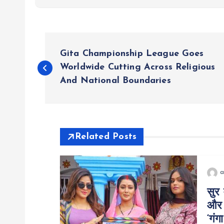
P
Gita Championship League Goes
o
Worldwide Cutting Across Religious
And National Boundaries
s
t
Related Posts
n
a
a
सुर 
और 
v
‘गंग