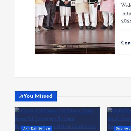
Wide
Init
202
Con
You Missed
Business News
Exclusi