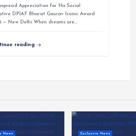
spread Appreciation for His Social
iative DPIAF Bharat Gaurav Iconic Award
6 — New Delhi When dreams are…
tinue reading
News
ve News