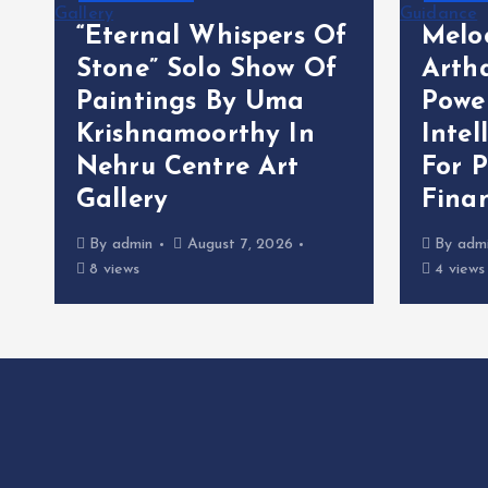
f
Melooha Launches
Sachi
Artha Sutram, An AI-
Jodh
Powered Wealth
Tran
Intelligence Report
Kingf
For Personalized
King
Financial Guidance
Goa
By
admin
August 7, 2026
By
adm
4 views
12 view