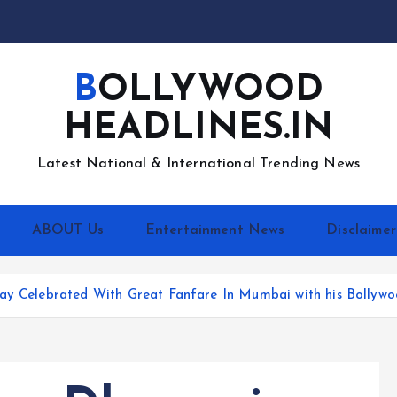
BOLLYWOOD
HEADLINES.IN
Latest National & International Trending News
ABOUT Us
Entertainment News
Disclaimer
ay Celebrated With Great Fanfare In Mumbai with his Bollywo