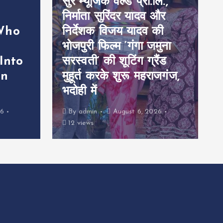
ि.,
Albums
और
की
‘कैलाश के निवासी’ वर्ल्डवाइड
मुना
रिकॉर्ड्स पर रिलीज, एक्ट्रेस
ैंड
माही श्रीवास्तव और सिंगर
ाजगंज,
शिवानी सिंह का नया बोलबम
गीत
26
By
admin
August 6, 2026
14 views