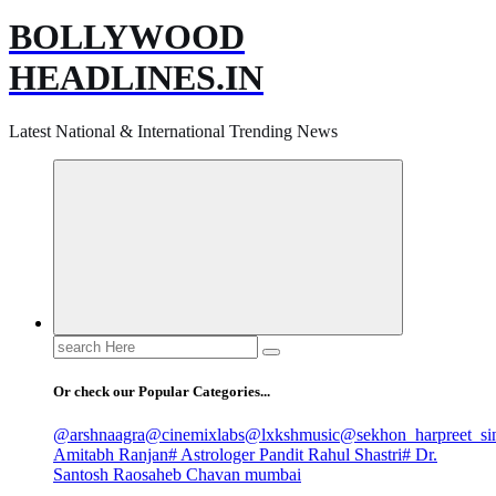
BOLLYWOOD
HEADLINES.IN
Latest National & International Trending News
Search
for:
Or check our Popular Categories...
@arshnaagra
@cinemixlabs
@lxkshmusic
@sekhon_harpreet_si
Amitabh Ranjan
# Astrologer Pandit Rahul Shastri
# Dr.
Santosh Raosaheb Chavan mumbai