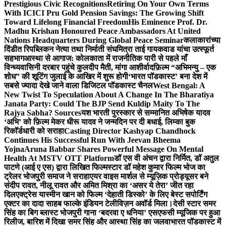
Prestigious Civic Recognitions
Retiring On Your Own Terms
With ICICI Pru Gold Pension Savings: The Growing Shift
Toward Lifelong Financial Freedom
His Eminence Prof. Dr.
Madhu Krishan Honoured Peace Ambassadors At United
Nations Headquarters During Global Peace Seminar
कलाकारांच्या
दिंडीत रिपब्लिकन नेत्या तथा निर्माती संघमित्रा ताई गायकवाड यांचा उत्स्फूर्त
सहभाग
आस्था से आगाज: कोलकाता में राजनीतिक पारी से पहले माँ
विन्ध्यवासिनी दरबार पहुंचे कुलदीप मैती, मांगा आशीर्वाद
फ़िल्म “अभिमन्यु – एक
शोध” की शूटिंग जुलाई के आखिर में शुरू होगी
‘भारत पॉडकास्ट’ बना देश में
सबसे ज्यादा देखे जाने वाला डिजिटल पॉडकास्ट चैनल
West Bengal: A
New Twist To Speculation About A Change In The Bharatiya
Janata Party: Could The BJP Send Kuldip Maity To The
Rajya Sabha? Sources
यश भारती पुरस्कार से सम्मानित अभिषेक यादव
‘अभि’ को फ़िल्म मेकर धीरू यादव ने जन्मदिन पर दी बधाई, लिम्का बुक
रिकॉर्डधारी को सराहा
Casting Director Kashyap Chandhock
Continues His Successful Run With Jeevan Bheema
Yojna
Aruna Babbar Shares Powerful Message On Mental
Health At MSTV OTT Platform
डॉ एस वी अंचन द्वारा निर्मित, डॉ अतुल
पाटणे (आई ए एस) द्वारा लिखित फिल्मस्टार डॉ महेश कुमार फिल्म भोज का
ट्रेलर भोजपुरी समाज ने सराहा
एयर वाइस मार्शल से म्यूज़िक प्रोड्यूसर बने
संदीप रावत, नीलू रावत और अमित मिश्रा का ‘असर ये तेरा’ जीत रहा
दिल
एक्ट्रेस यास्मीन खान को फिल्म ‘देहाती डिस्को’ के लिए बेस्ट सपोर्टिंग
एक्टर का दादा साहब फाल्के इंडियन टेलीविज़न अवॉर्ड मिला।
देसी स्टार समर
सिंह का बिग ब्लास्ट भोजपुरी गाना ‘बदरवा ए धनिया’ एसएफसी म्यूजिक पर हुआ
रिलीज, बारिश में दिखा समर सिंह और आस्था सिंह का जलवा
भारत पॉडकास्ट में