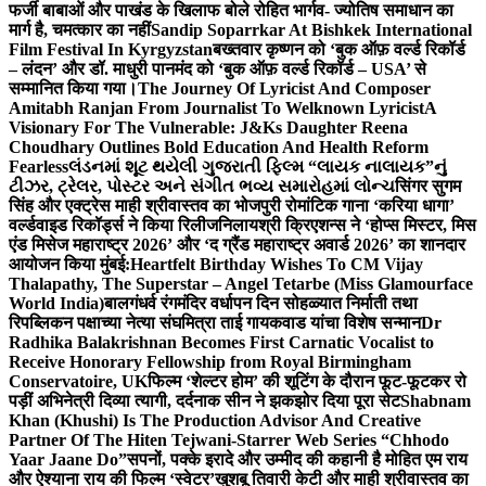
फर्जी बाबाओं और पाखंड के खिलाफ बोले रोहित भार्गव- ज्योतिष समाधान का
मार्ग है, चमत्कार का नहीं
Sandip Soparrkar At Bishkek International
Film Festival In Kyrgyzstan
बख्तवार कृष्णन को ‘बुक ऑफ़ वर्ल्ड रिकॉर्ड
– लंदन’ और डॉ. माधुरी पानमंद को ‘बुक ऑफ़ वर्ल्ड रिकॉर्ड – USA’ से
सम्मानित किया गया।
The Journey Of Lyricist And Composer
Amitabh Ranjan From Journalist To Welknown Lyricist
A
Visionary For The Vulnerable: J&Ks Daughter Reena
Choudhary Outlines Bold Education And Health Reform
Fearless
લંડનમાં શૂટ થયેલી ગુજરાતી ફિલ્મ “લાયક નાલાયક”નું
ટીઝર, ટ્રેલર, પોસ્ટર અને સંગીત ભવ્ય સમારોહમાં લોન્ચ
सिंगर सुगम
सिंह और एक्ट्रेस माही श्रीवास्तव का भोजपुरी रोमांटिक गाना ‘करिया धागा’
वर्ल्डवाइड रिकॉर्ड्स ने किया रिलीज
निलायश्री क्रिएशन्स ने ‘होप्स मिस्टर, मिस
एंड मिसेज महाराष्ट्र 2026’ और ‘द ग्रैंड महाराष्ट्र अवार्ड 2026’ का शानदार
आयोजन किया मुंबई:
Heartfelt Birthday Wishes To CM Vijay
Thalapathy, The Superstar – Angel Tetarbe (Miss Glamourface
World India)
बालगंधर्व रंगमंदिर वर्धापन दिन सोहळ्यात निर्माती तथा
रिपब्लिकन पक्षाच्या नेत्या संघमित्रा ताई गायकवाड यांचा विशेष सन्मान
Dr
Radhika Balakrishnan Becomes First Carnatic Vocalist to
Receive Honorary Fellowship from Royal Birmingham
Conservatoire, UK
फिल्म ‘शेल्टर होम’ की शूटिंग के दौरान फूट-फूटकर रो
पड़ीं अभिनेत्री दिव्या त्यागी, दर्दनाक सीन ने झकझोर दिया पूरा सेट
Shabnam
Khan (Khushi) Is The Production Advisor And Creative
Partner Of The Hiten Tejwani-Starrer Web Series “Chhodo
Yaar Jaane Do”
सपनों, पक्के इरादे और उम्मीद की कहानी है मोहित एम राय
और ऐश्याना राय की फिल्म ‘स्वेटर’
खुशबू तिवारी केटी और माही श्रीवास्तव का