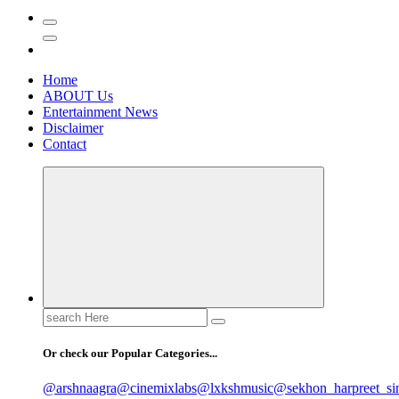
Home
ABOUT Us
Entertainment News
Disclaimer
Contact
Search
for:
Or check our Popular Categories...
@arshnaagra
@cinemixlabs
@lxkshmusic
@sekhon_harpreet_si