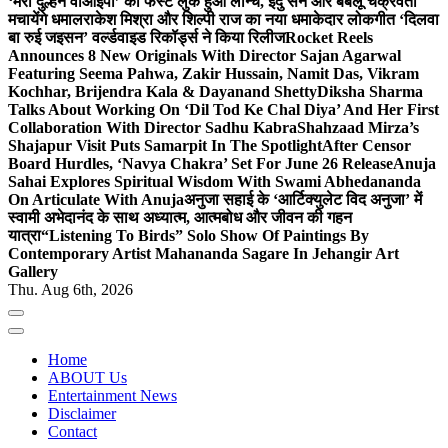
‘मेरी दुल्हन वीआईपी’ का फर्स्ट लुक हुआ लॉन्च, इंदु सेन और बबलू चक्रवर्ती
मचायेंगे धमाल
राकेश मिश्रा और शिल्पी राज का नया धमाकेदार लोकगीत ‘दिलवा
बा रुई जइसन’ वर्ल्डवाइड रिकॉर्ड्स ने किया रिलीज
Rocket Reels
Announces 8 New Originals With Director Sajan Agarwal
Featuring Seema Pahwa, Zakir Hussain, Namit Das, Vikram
Kochhar, Brijendra Kala & Dayanand Shetty
Diksha Sharma
Talks About Working On ‘Dil Tod Ke Chal Diya’ And Her First
Collaboration With Director Sadhu Kabra
Shahzaad Mirza’s
Shajapur Visit Puts Samarpit In The Spotlight
After Censor
Board Hurdles, ‘Navya Chakra’ Set For June 26 Release
Anuja
Sahai Explores Spiritual Wisdom With Swami Abhedananda
On Articulate With Anuja
अनुजा सहाई के ‘आर्टिक्युलेट विद अनुजा’ में
स्वामी अभेदानंद के साथ अध्यात्म, आत्मबोध और जीवन की गहन
यात्रा
“Listening To Birds” Solo Show Of Paintings By
Contemporary Artist Mahananda Sagare In Jehangir Art
Gallery
Thu. Aug 6th, 2026
Home
ABOUT Us
Entertainment News
Disclaimer
Contact