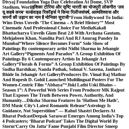
Divyaj Foundation Yoga Day Celebration At Dome, SVP
Stadium, Worli
इशिका टोरिया और सृष्टि भारती का भोजपुरी लोकगीत ‘लव
यू कहबे करब’ वर्ल्डवाइड रिकॉर्ड्स ने किया रिलीज
संघर्ष, आत्मविश्वास और
सपनों की उड़ान का नाम है मोनिका सुराजी
“From Hollywood To India:
Wins Deus Unveils ‘The Cinema – A Brief History’” Most
Cinematic And Professional Choice For Media
Kakali
Bhattacharya Unveils Glam Beat 2.0 With Archana Gautam,
Mehjabeen Khan, Nandita Puri And RJ Anurag Pandey In
Mumbai
“Where Silence Becomes Form” Solo Show of
Paintings By contemporary artist Nidhi Sharma in Jehangir
Art Gallery
“Pigments And Paradox” A Group Exhibition Of
Paintings By 6 Contemporary Artists In Jehangir Art
Gallery
“Florals & Forms” A Group Exhibition Of Paintings By
Sudha Barshikar, Nanda Pathak, Sohnal V. Saxena, Janhavi
Bhide In Jehangir Art Gallery
Producers Dr. Vimal Raj Mathur
And Rupesh D. Gohil Launched Multilingual Posters For The
Women-Centric Film “Abhaya”
“Jiski Lathi Uski Bhains –
Season 1”: A Powerful Web Series From Producer MK Rajput
That Exposes The Truth Between Power, Authority, And
Humanity…
Diksha Sharma Features In ‘Hathon Me Hath’,
DM Music City’s Latest Romantic Release
“Astrology Is
Guidance, Not Superstition” — Rahul Shastri Declares At
Bharat Podcast
Deepak Saraswat Emerges Among India’s Top
4 Podcasters; ‘Bharat Podcast’ Takes The Digital World By
Storm
‘Carry On Jatta’ Fame Punjabi Film Director Smeep