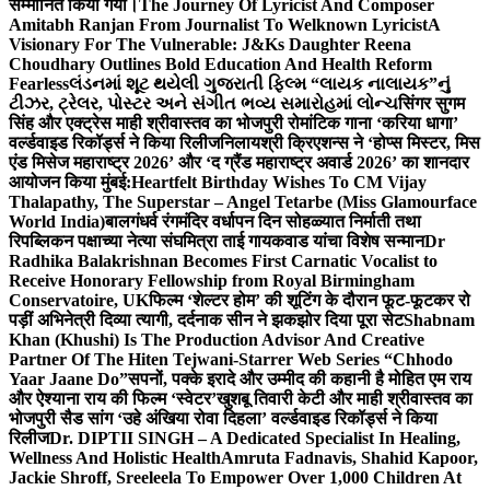
सम्मानित किया गया।
The Journey Of Lyricist And Composer
Amitabh Ranjan From Journalist To Welknown Lyricist
A
Visionary For The Vulnerable: J&Ks Daughter Reena
Choudhary Outlines Bold Education And Health Reform
Fearless
લંડનમાં શૂટ થયેલી ગુજરાતી ફિલ્મ “લાયક નાલાયક”નું
ટીઝર, ટ્રેલર, પોસ્ટર અને સંગીત ભવ્ય સમારોહમાં લોન્ચ
सिंगर सुगम
सिंह और एक्ट्रेस माही श्रीवास्तव का भोजपुरी रोमांटिक गाना ‘करिया धागा’
वर्ल्डवाइड रिकॉर्ड्स ने किया रिलीज
निलायश्री क्रिएशन्स ने ‘होप्स मिस्टर, मिस
एंड मिसेज महाराष्ट्र 2026’ और ‘द ग्रैंड महाराष्ट्र अवार्ड 2026’ का शानदार
आयोजन किया मुंबई:
Heartfelt Birthday Wishes To CM Vijay
Thalapathy, The Superstar – Angel Tetarbe (Miss Glamourface
World India)
बालगंधर्व रंगमंदिर वर्धापन दिन सोहळ्यात निर्माती तथा
रिपब्लिकन पक्षाच्या नेत्या संघमित्रा ताई गायकवाड यांचा विशेष सन्मान
Dr
Radhika Balakrishnan Becomes First Carnatic Vocalist to
Receive Honorary Fellowship from Royal Birmingham
Conservatoire, UK
फिल्म ‘शेल्टर होम’ की शूटिंग के दौरान फूट-फूटकर रो
पड़ीं अभिनेत्री दिव्या त्यागी, दर्दनाक सीन ने झकझोर दिया पूरा सेट
Shabnam
Khan (Khushi) Is The Production Advisor And Creative
Partner Of The Hiten Tejwani-Starrer Web Series “Chhodo
Yaar Jaane Do”
सपनों, पक्के इरादे और उम्मीद की कहानी है मोहित एम राय
और ऐश्याना राय की फिल्म ‘स्वेटर’
खुशबू तिवारी केटी और माही श्रीवास्तव का
भोजपुरी सैड सांग ‘उहे अंखिया रोवा दिहला’ वर्ल्डवाइड रिकॉर्ड्स ने किया
रिलीज
Dr. DIPTII SINGH – A Dedicated Specialist In Healing,
Wellness And Holistic Health
Amruta Fadnavis, Shahid Kapoor,
Jackie Shroff, Sreeleela To Empower Over 1,000 Children At