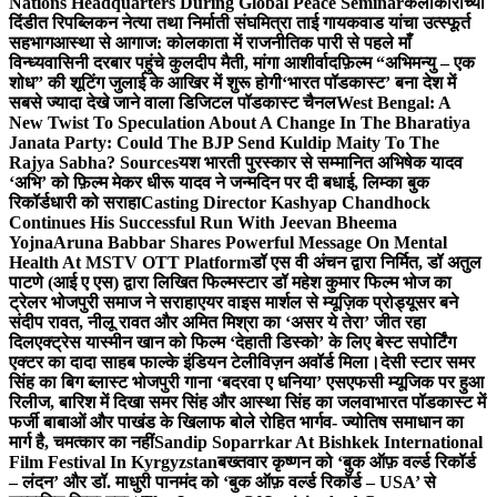
Nations Headquarters During Global Peace Seminar
कलाकारांच्या
दिंडीत रिपब्लिकन नेत्या तथा निर्माती संघमित्रा ताई गायकवाड यांचा उत्स्फूर्त
सहभाग
आस्था से आगाज: कोलकाता में राजनीतिक पारी से पहले माँ
विन्ध्यवासिनी दरबार पहुंचे कुलदीप मैती, मांगा आशीर्वाद
फ़िल्म “अभिमन्यु – एक
शोध” की शूटिंग जुलाई के आखिर में शुरू होगी
‘भारत पॉडकास्ट’ बना देश में
सबसे ज्यादा देखे जाने वाला डिजिटल पॉडकास्ट चैनल
West Bengal: A
New Twist To Speculation About A Change In The Bharatiya
Janata Party: Could The BJP Send Kuldip Maity To The
Rajya Sabha? Sources
यश भारती पुरस्कार से सम्मानित अभिषेक यादव
‘अभि’ को फ़िल्म मेकर धीरू यादव ने जन्मदिन पर दी बधाई, लिम्का बुक
रिकॉर्डधारी को सराहा
Casting Director Kashyap Chandhock
Continues His Successful Run With Jeevan Bheema
Yojna
Aruna Babbar Shares Powerful Message On Mental
Health At MSTV OTT Platform
डॉ एस वी अंचन द्वारा निर्मित, डॉ अतुल
पाटणे (आई ए एस) द्वारा लिखित फिल्मस्टार डॉ महेश कुमार फिल्म भोज का
ट्रेलर भोजपुरी समाज ने सराहा
एयर वाइस मार्शल से म्यूज़िक प्रोड्यूसर बने
संदीप रावत, नीलू रावत और अमित मिश्रा का ‘असर ये तेरा’ जीत रहा
दिल
एक्ट्रेस यास्मीन खान को फिल्म ‘देहाती डिस्को’ के लिए बेस्ट सपोर्टिंग
एक्टर का दादा साहब फाल्के इंडियन टेलीविज़न अवॉर्ड मिला।
देसी स्टार समर
सिंह का बिग ब्लास्ट भोजपुरी गाना ‘बदरवा ए धनिया’ एसएफसी म्यूजिक पर हुआ
रिलीज, बारिश में दिखा समर सिंह और आस्था सिंह का जलवा
भारत पॉडकास्ट में
फर्जी बाबाओं और पाखंड के खिलाफ बोले रोहित भार्गव- ज्योतिष समाधान का
मार्ग है, चमत्कार का नहीं
Sandip Soparrkar At Bishkek International
Film Festival In Kyrgyzstan
बख्तवार कृष्णन को ‘बुक ऑफ़ वर्ल्ड रिकॉर्ड
– लंदन’ और डॉ. माधुरी पानमंद को ‘बुक ऑफ़ वर्ल्ड रिकॉर्ड – USA’ से