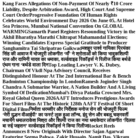
Kang Faces Allegations Of Non-Payment Of Nearly ₹10 Crore
Liability, Despite Arbitration Award, High Court And Supreme
Court Order
Progressive Foundation Of Human Rights
Celebrates World Environment Day 2026 On June 05, At Hotel
Sea Princess, Mumbai National Convention On GLOBAL
WARMING
Samarth Panel Registers Resounding Victory in the
Akhil Bharatiya Marathi Chitrapat Mahamandal Elections;
Winning Candidates Express Special Gratitude to Producer
Sanghamitra Tai Shripatrao Gaikwad
मशहूर पार्श्व गायिका प्रियंका
सिंह की आवाज में भोजपुरी लोकगीत ‘माँ’ ने श्रोताओं को किया भावुक
शिल्पी
राज और दामिनी यादव का धमाका, वर्ल्डवाइड रिकॉर्ड्स ने रिलीज किया बर्थडे
एंथम गाना ‘बर्थडे वाला दिन
Top Leading Lawyer V. K. Dubey,
Chairman Of Vkdl Npa Advisory Council, Receives
Distinguished Honour At The 2nd International Bar & Bench
Badminton Championship In London
Ramesh Joginder Singh
Chandra A Submarine Warrior, A Nation Builder And A Living
Symbol Of Dedication
Mumbai’s Divya Patadia Crowned Mrs.
Royal Global Queen 2026
AAFT Introduces Prestigious Awards
For Short Films At The Historic 128th AAFT Festival Of Short
Digital Films
निर्माता धरमवीर और निर्देशक मनोज सेन की भोजपुरी फिल्म
‘मेरी दुल्हन वीआईपी’ का फर्स्ट लुक हुआ लॉन्च, इंदु सेन और बबलू चक्रवर्ती
मचायेंगे धमाल
राकेश मिश्रा और शिल्पी राज का नया धमाकेदार लोकगीत ‘दिलवा
बा रुई जइसन’ वर्ल्डवाइड रिकॉर्ड्स ने किया रिलीज
Rocket Reels
Announces 8 New Originals With Director Sajan Agarwal
Featuring Seema Pahwa, Zakir Hussain, Namit Das, Vikram