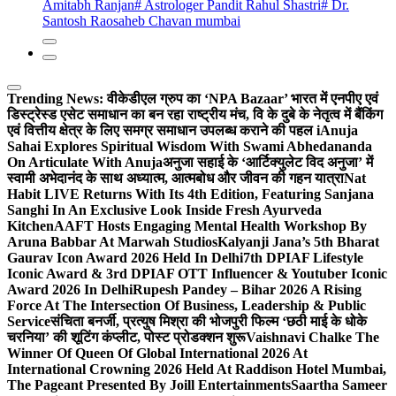
Amitabh Ranjan
# Astrologer Pandit Rahul Shastri
# Dr.
Santosh Raosaheb Chavan mumbai
Trending News:
वीकेडीएल ग्रुप का ‘NPA Bazaar’ भारत में एनपीए एवं
डिस्ट्रेस्ड एसेट समाधान का बन रहा राष्ट्रीय मंच, वि के दुबे के नेतृत्व में बैंकिंग
एवं वित्तीय क्षेत्र के लिए समग्र समाधान उपलब्ध कराने की पहल i
Anuja
Sahai Explores Spiritual Wisdom With Swami Abhedananda
On Articulate With Anuja
अनुजा सहाई के ‘आर्टिक्युलेट विद अनुजा’ में
स्वामी अभेदानंद के साथ अध्यात्म, आत्मबोध और जीवन की गहन यात्रा
Nat
Habit LIVE Returns With Its 4th Edition, Featuring Sanjana
Sanghi In An Exclusive Look Inside Fresh Ayurveda
Kitchen
AAFT Hosts Engaging Mental Health Workshop By
Aruna Babbar At Marwah Studios
Kalyanji Jana’s 5th Bharat
Gaurav Icon Award 2026 Held In Delhi
7th DPIAF Lifestyle
Iconic Award & 3rd DPIAF OTT Influencer & Youtuber Iconic
Award 2026 In Delhi
Rupesh Pandey – Bihar 2026 A Rising
Force At The Intersection Of Business, Leadership & Public
Service
संचिता बनर्जी, प्रत्युष मिश्रा की भोजपुरी फिल्म ‘छठी माई के धोके
चरनिया’ की शूटिंग कंप्लीट, पोस्ट प्रोडक्शन शुरू
Vaishnavi Chalke The
Winner Of Queen Of Global International 2026 At
International Crowning 2026 Held At Raddison Hotel Mumbai,
The Pageant Presented By Joill Entertainments
Saartha Sameer