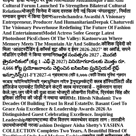
सड़िया’ होडा भोजपुरी पर हुआ रिलीज
Indo Mozambique Film And
Cultural Forum Launched To Strengthen Bilateral Cultural
Relations
भोजपुरी सिनेमा में जल्द दस्तक देगी नई फिल्म ‘मंगलसूत्र’, निर्माता
रत्नाकर कुमार ने किया ऐलान
Sureshchandra Awasthi A Visionary
Entrepreneur, Producer And Humanitarian
Deepak Chaturvedi
The Visionary Powerhouse Redefining The Future Of Fashion
And Entertainment
Model Actress Sofee George Latest
Photoshoot Pics
Echoes Of The Valley: Kastoorwan Where
Memory Meets The Mountain Air And Solitude.
कौशिक द्विवेदी को
मिला ‘आउटस्टैंडिंग ई-कॉमर्स शूट ऑफ द ईयर 2026-2027’ का अवॉर्ड, सपने
मॉडलिंग एजेंसी ने किया सम्मानित
ఆర్థిక సంవత్సరం 2027 , మొదటి
త్రైమాసికంలో (క్యు 1 -ఎఫ్ వై 2027) వినియోగదారులకు మొత్తం రూ.
4,666 కోట్ల ప్రయోజనాలను చెల్లించిన ఐసిఐసిఐ ప్రుడెన్షియల్ లైఫ్
ఇన్సూరెన్స్
Q1-FY2027-এ গ্রাহকদের মোট ৪,৬৬৬ কোটি টাকার সুবিধা প্রদান
করেছে আইসিআইসিআই প্রুডেন্সিয়াল লাইফ ইন্স্যুরেন্স
कंट्री क्लब हॉस्पिटॅलिटी अँड
हॉलिडेज प्रायव्हेट लिमिटेडने कंट्री क्लब मास्टरकार्ड – तुर्कस्तान सादर
केले.
जुग-जुग जीने की दुआ वाला भोजपुरी लोकगीत रिलीज, प्रियंका सिंह और
इशिका तोरिया की जोड़ी ने मचाया धमाल
Mr. Hitesh Nihalani: Two
Decades Of Building Trust In Real Estate
Dr. Basant Goel To
Grace Asia Excellence & Leadership Awards 2026 As
Distinguished Guest Celebrating Excellence. Inspiring
Leadership
महाराष्ट्राच्या वीज वितरण व्यवस्थेवर वाढता ताण : तातडीने
उपाययोजनांची गरज
Fashion Designer Aisha Shetty’s YASHNA
COLLECTION Completes Two Years, A Beautiful Blend Of