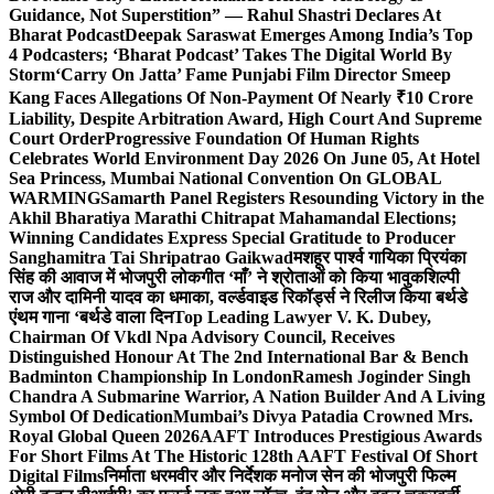
Guidance, Not Superstition” — Rahul Shastri Declares At
Bharat Podcast
Deepak Saraswat Emerges Among India’s Top
4 Podcasters; ‘Bharat Podcast’ Takes The Digital World By
Storm
‘Carry On Jatta’ Fame Punjabi Film Director Smeep
Kang Faces Allegations Of Non-Payment Of Nearly ₹10 Crore
Liability, Despite Arbitration Award, High Court And Supreme
Court Order
Progressive Foundation Of Human Rights
Celebrates World Environment Day 2026 On June 05, At Hotel
Sea Princess, Mumbai National Convention On GLOBAL
WARMING
Samarth Panel Registers Resounding Victory in the
Akhil Bharatiya Marathi Chitrapat Mahamandal Elections;
Winning Candidates Express Special Gratitude to Producer
Sanghamitra Tai Shripatrao Gaikwad
मशहूर पार्श्व गायिका प्रियंका
सिंह की आवाज में भोजपुरी लोकगीत ‘माँ’ ने श्रोताओं को किया भावुक
शिल्पी
राज और दामिनी यादव का धमाका, वर्ल्डवाइड रिकॉर्ड्स ने रिलीज किया बर्थडे
एंथम गाना ‘बर्थडे वाला दिन
Top Leading Lawyer V. K. Dubey,
Chairman Of Vkdl Npa Advisory Council, Receives
Distinguished Honour At The 2nd International Bar & Bench
Badminton Championship In London
Ramesh Joginder Singh
Chandra A Submarine Warrior, A Nation Builder And A Living
Symbol Of Dedication
Mumbai’s Divya Patadia Crowned Mrs.
Royal Global Queen 2026
AAFT Introduces Prestigious Awards
For Short Films At The Historic 128th AAFT Festival Of Short
Digital Films
निर्माता धरमवीर और निर्देशक मनोज सेन की भोजपुरी फिल्म