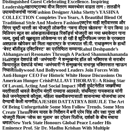
Distinguished Guest Celebrating Excellence. Inspiring
Leadership
महाराष्ट्राच्या वीज वितरण व्यवस्थेवर वाढता ताण : तातडीने
उपाययोजनांची गरज
Fashion Designer Aisha Shetty’s YASHNA
COLLECTION Completes Two Years, A Beautiful Blend Of
Traditional Style And Modern Fashion
एक्ट्रेस माही श्रीवास्तव और
सिंगर सृष्टी भारती का भोजपुरी लोकगीत ‘गवना वीएस खेलवना’ ने पार किया 10
मिलियन व्यूज का आंकड़ा
वर्ल्डवाइड रिकॉर्ड्स भोजपुरी का नया धमाकेदार गाना
जल्द, दुबई की खूबसूरत लोकेशन्स पर हो रही है शूटिंग
फिल्म जगत के प्रख्यात
अशफ़ाक खोपेकर को मिला महाराष्ट्र के राज्यपाल सी.पी. राधाकृष्णन के हाथों
‘बेस्ट बॉलीवुड एक्टिविस्ट’ का प्रतिष्ठित सम्मान
Rahul Deshpande’s
Abhangawari Resonates Through A Packed Shanmukhananda
Hall
राहुल देशपांडे की ‘अभंगवारी’ ने शन्मुखानंद हॉल को भक्तिरस से सराबोर
किया
राहुल देशपांडे यांच्या ‘अभंगवारी’ने शन्मुखानंद सभागृह भक्तिरसात न्हाऊन
निघाले
Hollywood And Bollywood Leaders Join Forces With
Anti-Hunger CEO For Historic White House Discussions On
American Hunger Crisis
PALLAVI THORAVE: A Rising Star
Of Lavani, Acting And Social Impact !
मोशी दुर्घटनेतील जखमींच्या
मदतीसाठी धावले केंद्रीय मंत्री रामदास आठवले; संघमित्रा गायकवाड यांनी
केले जननेतृत्वाचे कौतुक, महिला सक्षमीकरणासाठी शासनाच्या योजनांचा लाभ
देण्याची केली मागणी
RAJESHH DATTATRYA BHUJLE The Art
Of Being Unforgettable Some Men Follow Trends. Some Men
Create Them
विजय यादव के निर्देशन में बनी प्रेम सिंह और रक्षा गुप्ता की
भोजपुरी फिल्म ‘जोरू का गुलाम’ का ट्रेलर रिलीज, दर्शकों के बीच मचाया
धमाल
New York State Honours Global Peace Leader His
Eminence Prof. Sir Dr. Madhu Krishan With Multiple