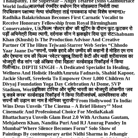
Thalapathy, The Superstar – Angel Tetarbe (Miss Glamourface
World India)
बालगंधर्व रंगमंदिर वर्धापन दिन सोहळ्यात निर्माती तथा
रिपब्लिकन पक्षाच्या नेत्या संघमित्रा ताई गायकवाड यांचा विशेष सन्मान
Dr
Radhika Balakrishnan Becomes First Carnatic Vocalist to
Receive Honorary Fellowship from Royal Birmingham
Conservatoire, UK
फिल्म ‘शेल्टर होम’ की शूटिंग के दौरान फूट-फूटकर रो
पड़ीं अभिनेत्री दिव्या त्यागी, दर्दनाक सीन ने झकझोर दिया पूरा सेट
Shabnam
Khan (Khushi) Is The Production Advisor And Creative
Partner Of The Hiten Tejwani-Starrer Web Series “Chhodo
Yaar Jaane Do”
सपनों, पक्के इरादे और उम्मीद की कहानी है मोहित एम राय
और ऐश्याना राय की फिल्म ‘स्वेटर’
खुशबू तिवारी केटी और माही श्रीवास्तव का
भोजपुरी सैड सांग ‘उहे अंखिया रोवा दिहला’ वर्ल्डवाइड रिकॉर्ड्स ने किया
रिलीज
Dr. DIPTII SINGH – A Dedicated Specialist In Healing,
Wellness And Holistic Health
Amruta Fadnavis, Shahid Kapoor,
Jackie Shroff, Sreeleela To Empower Over 1,000 Children At
Divyaj Foundation Yoga Day Celebration At Dome, SVP
Stadium, Worli
इशिका टोरिया और सृष्टि भारती का भोजपुरी लोकगीत ‘लव
यू कहबे करब’ वर्ल्डवाइड रिकॉर्ड्स ने किया रिलीज
संघर्ष, आत्मविश्वास और
सपनों की उड़ान का नाम है मोनिका सुराजी
“From Hollywood To India:
Wins Deus Unveils ‘The Cinema – A Brief History’” Most
Cinematic And Professional Choice For Media
Kakali
Bhattacharya Unveils Glam Beat 2.0 With Archana Gautam,
Mehjabeen Khan, Nandita Puri And RJ Anurag Pandey In
Mumbai
“Where Silence Becomes Form” Solo Show of
Paintings By contemporary artist Nidhi Sharma in Jehangir