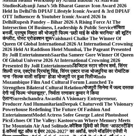
Mental Health Workshop By Aruna Babbar At Marwah
Studios
Kalyanji Jana’s 5th Bharat Gaurav Icon Award 2026
Held In Delhi
7th DPIAF Lifestyle Iconic Award & 3rd DPIAF
OTT Influencer & Youtuber Iconic Award 2026 In
Delhi
Rupesh Pandey – Bihar 2026 A Rising Force At The
Intersection Of Business, Leadership & Public Service
संचिता
बनर्जी, प्रत्युष मिश्रा की भोजपुरी फिल्म ‘छठी माई के धोके चरनिया’ की शूटिंग
कंप्लीट, पोस्ट प्रोडक्शन शुरू
Vaishnavi Chalke The Winner Of
Queen Of Global International 2026 At International Crowning
2026 Held At Raddison Hotel Mumbai, The Pageant Presented
By Joill Entertainments
Saartha Sameer Gore Winner Of Queen
Of Global Universe 2026 At International Crowning 2026
Presented By Joill Entertainments
डिजिटल स्टार सौरभ शर्मा, सिंगर
शिल्पी राज, एक्ट्रेस प्रियांशु सिंह, सिंगर एक्टर राजा भोजपुरिया का रोमांटिक
गाना ‘सिल्क वाली सड़िया’ होडा भोजपुरी पर हुआ रिलीज
Indo
Mozambique Film And Cultural Forum Launched To
Strengthen Bilateral Cultural Relations
भोजपुरी सिनेमा में जल्द दस्तक
देगी नई फिल्म ‘मंगलसूत्र’, निर्माता रत्नाकर कुमार ने किया
ऐलान
Sureshchandra Awasthi A Visionary Entrepreneur,
Producer And Humanitarian
Deepak Chaturvedi The Visionary
Powerhouse Redefining The Future Of Fashion And
Entertainment
Model Actress Sofee George Latest Photoshoot
Pics
Echoes Of The Valley: Kastoorwan Where Memory Meets
The Mountain Air And Solitude.
कौशिक द्विवेदी को मिला ‘आउटस्टैंडिंग
ई-कॉमर्स शूट ऑफ द ईयर 2026-2027’ का अवॉर्ड, सपने मॉडलिंग एजेंसी ने