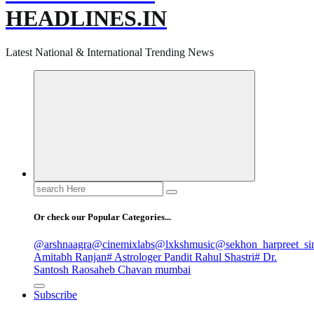
HEADLINES.IN
Latest National & International Trending News
Search
for:
Or check our Popular Categories...
@arshnaagra
@cinemixlabs
@lxkshmusic
@sekhon_harpreet_si
Amitabh Ranjan
# Astrologer Pandit Rahul Shastri
# Dr.
Santosh Raosaheb Chavan mumbai
Subscribe