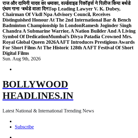
राज और दामिनी यादव का धमाका, वर्ल्डवाइड रिकॉर्ड्स ने रिलीज किया बर्थडे
एंथम गाना ‘बर्थडे वाला दिन
Top Leading Lawyer V. K. Dubey,
Chairman Of Vkdl Npa Advisory Council, Receives
Distinguished Honour At The 2nd International Bar & Bench
Badminton Championship In London
Ramesh Joginder Singh
Chandra A Submarine Warrior, A Nation Builder And A Living
Symbol Of Dedication
Mumbai’s Divya Patadia Crowned Mrs.
Royal Global Queen 2026
AAFT Introduces Prestigious Awards
For Short Films At The Historic 128th AAFT Festival Of Short
Digital Films
Sun. Aug 9th, 2026
BOLLYWOOD
HEADLINES.IN
Latest National & International Trending News
Subscribe