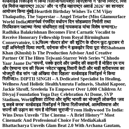
वर्ल्डवाइड रिकॉर्ड्स ने किया रिलीज
निलायश्री क्रिएशन्स ने ‘होप्स मिस्टर, मिस
एंड मिसेज महाराष्ट्र 2026’ और ‘द ग्रैंड महाराष्ट्र अवार्ड 2026’ का शानदार
आयोजन किया मुंबई:
Heartfelt Birthday Wishes To CM Vijay
Thalapathy, The Superstar – Angel Tetarbe (Miss Glamourface
World India)
बालगंधर्व रंगमंदिर वर्धापन दिन सोहळ्यात निर्माती तथा
रिपब्लिकन पक्षाच्या नेत्या संघमित्रा ताई गायकवाड यांचा विशेष सन्मान
Dr
Radhika Balakrishnan Becomes First Carnatic Vocalist to
Receive Honorary Fellowship from Royal Birmingham
Conservatoire, UK
फिल्म ‘शेल्टर होम’ की शूटिंग के दौरान फूट-फूटकर रो
पड़ीं अभिनेत्री दिव्या त्यागी, दर्दनाक सीन ने झकझोर दिया पूरा सेट
Shabnam
Khan (Khushi) Is The Production Advisor And Creative
Partner Of The Hiten Tejwani-Starrer Web Series “Chhodo
Yaar Jaane Do”
सपनों, पक्के इरादे और उम्मीद की कहानी है मोहित एम राय
और ऐश्याना राय की फिल्म ‘स्वेटर’
खुशबू तिवारी केटी और माही श्रीवास्तव का
भोजपुरी सैड सांग ‘उहे अंखिया रोवा दिहला’ वर्ल्डवाइड रिकॉर्ड्स ने किया
रिलीज
Dr. DIPTII SINGH – A Dedicated Specialist In Healing,
Wellness And Holistic Health
Amruta Fadnavis, Shahid Kapoor,
Jackie Shroff, Sreeleela To Empower Over 1,000 Children At
Divyaj Foundation Yoga Day Celebration At Dome, SVP
Stadium, Worli
इशिका टोरिया और सृष्टि भारती का भोजपुरी लोकगीत ‘लव
यू कहबे करब’ वर्ल्डवाइड रिकॉर्ड्स ने किया रिलीज
संघर्ष, आत्मविश्वास और
सपनों की उड़ान का नाम है मोनिका सुराजी
“From Hollywood To India:
Wins Deus Unveils ‘The Cinema – A Brief History’” Most
Cinematic And Professional Choice For Media
Kakali
Bhattacharya Unveils Glam Beat 2.0 With Archana Gautam,