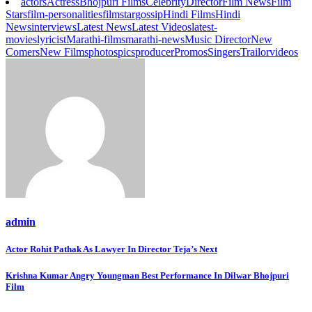
actors
Actress
Bhojpuri Films
Celebrity
Director
Film News
Film
Stars
film-personalities
filmstar
gossip
Hindi Films
Hindi
News
interviews
Latest News
Latest Videos
latest-
movies
lyricist
Marathi-films
marathi-news
Music Director
New
Comers
New Films
photos
pics
producer
Promos
Singers
Trailor
videos
admin
Post
Actor Rohit Pathak As Lawyer In Director Teja’s Next
navigation
Krishna Kumar Angry Youngman Best Performance In Dilwar Bhojpuri
Film