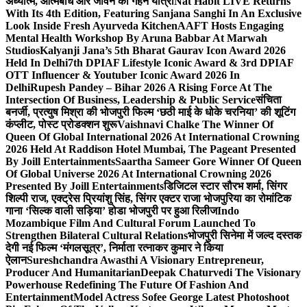
अध्यात्म, आत्मबोध और जीवन की गहन यात्रा
Nat Habit LIVE Returns
With Its 4th Edition, Featuring Sanjana Sanghi In An Exclusive
Look Inside Fresh Ayurveda Kitchen
AAFT Hosts Engaging
Mental Health Workshop By Aruna Babbar At Marwah
Studios
Kalyanji Jana’s 5th Bharat Gaurav Icon Award 2026
Held In Delhi
7th DPIAF Lifestyle Iconic Award & 3rd DPIAF
OTT Influencer & Youtuber Iconic Award 2026 In
Delhi
Rupesh Pandey – Bihar 2026 A Rising Force At The
Intersection Of Business, Leadership & Public Service
संचिता
बनर्जी, प्रत्युष मिश्रा की भोजपुरी फिल्म ‘छठी माई के धोके चरनिया’ की शूटिंग
कंप्लीट, पोस्ट प्रोडक्शन शुरू
Vaishnavi Chalke The Winner Of
Queen Of Global International 2026 At International Crowning
2026 Held At Raddison Hotel Mumbai, The Pageant Presented
By Joill Entertainments
Saartha Sameer Gore Winner Of Queen
Of Global Universe 2026 At International Crowning 2026
Presented By Joill Entertainments
डिजिटल स्टार सौरभ शर्मा, सिंगर
शिल्पी राज, एक्ट्रेस प्रियांशु सिंह, सिंगर एक्टर राजा भोजपुरिया का रोमांटिक
गाना ‘सिल्क वाली सड़िया’ होडा भोजपुरी पर हुआ रिलीज
Indo
Mozambique Film And Cultural Forum Launched To
Strengthen Bilateral Cultural Relations
भोजपुरी सिनेमा में जल्द दस्तक
देगी नई फिल्म ‘मंगलसूत्र’, निर्माता रत्नाकर कुमार ने किया
ऐलान
Sureshchandra Awasthi A Visionary Entrepreneur,
Producer And Humanitarian
Deepak Chaturvedi The Visionary
Powerhouse Redefining The Future Of Fashion And
Entertainment
Model Actress Sofee George Latest Photoshoot