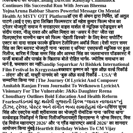
रिकॉर्डधारी को सराहा
Casting Director Kashyap Chandhock
Continues His Successful Run With Jeevan Bheema
Yojna
Aruna Babbar Shares Powerful Message On Mental
Health At MSTV OTT Platform
डॉ एस वी अंचन द्वारा निर्मित, डॉ अतुल
पाटणे (आई ए एस) द्वारा लिखित फिल्मस्टार डॉ महेश कुमार फिल्म भोज का
ट्रेलर भोजपुरी समाज ने सराहा
एयर वाइस मार्शल से म्यूज़िक प्रोड्यूसर बने
संदीप रावत, नीलू रावत और अमित मिश्रा का ‘असर ये तेरा’ जीत रहा
दिल
एक्ट्रेस यास्मीन खान को फिल्म ‘देहाती डिस्को’ के लिए बेस्ट सपोर्टिंग
एक्टर का दादा साहब फाल्के इंडियन टेलीविज़न अवॉर्ड मिला।
देसी स्टार समर
सिंह का बिग ब्लास्ट भोजपुरी गाना ‘बदरवा ए धनिया’ एसएफसी म्यूजिक पर हुआ
रिलीज, बारिश में दिखा समर सिंह और आस्था सिंह का जलवा
भारत पॉडकास्ट में
फर्जी बाबाओं और पाखंड के खिलाफ बोले रोहित भार्गव- ज्योतिष समाधान का
मार्ग है, चमत्कार का नहीं
Sandip Soparrkar At Bishkek International
Film Festival In Kyrgyzstan
बख्तवार कृष्णन को ‘बुक ऑफ़ वर्ल्ड रिकॉर्ड
– लंदन’ और डॉ. माधुरी पानमंद को ‘बुक ऑफ़ वर्ल्ड रिकॉर्ड – USA’ से
सम्मानित किया गया।
The Journey Of Lyricist And Composer
Amitabh Ranjan From Journalist To Welknown Lyricist
A
Visionary For The Vulnerable: J&Ks Daughter Reena
Choudhary Outlines Bold Education And Health Reform
Fearless
લંડનમાં શૂટ થયેલી ગુજરાતી ફિલ્મ “લાયક નાલાયક”નું
ટીઝર, ટ્રેલર, પોસ્ટર અને સંગીત ભવ્ય સમારોહમાં લોન્ચ
सिंगर सुगम
सिंह और एक्ट्रेस माही श्रीवास्तव का भोजपुरी रोमांटिक गाना ‘करिया धागा’
वर्ल्डवाइड रिकॉर्ड्स ने किया रिलीज
निलायश्री क्रिएशन्स ने ‘होप्स मिस्टर, मिस
एंड मिसेज महाराष्ट्र 2026’ और ‘द ग्रैंड महाराष्ट्र अवार्ड 2026’ का शानदार
आयोजन किया मुंबई:
Heartfelt Birthday Wishes To CM Vijay