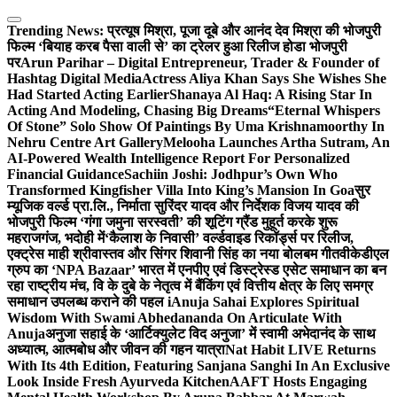
Skip
to
Trending News:
प्रत्यूष मिश्रा, पूजा दूबे और आनंद देव मिश्रा की भोजपुरी
content
फिल्म ‘बियाह करब पैसा वाली से’ का ट्रेलर हुआ रिलीज होडा भोजपुरी
पर
Arun Parihar – Digital Entrepreneur, Trader & Founder of
Hashtag Digital Media
Actress Aliya Khan Says She Wishes She
Had Started Acting Earlier
Shanaya Al Haq: A Rising Star In
Acting And Modeling, Chasing Big Dreams
“Eternal Whispers
Of Stone” Solo Show Of Paintings By Uma Krishnamoorthy In
Nehru Centre Art Gallery
Melooha Launches Artha Sutram, An
AI-Powered Wealth Intelligence Report For Personalized
Financial Guidance
Sachiin Joshi: Jodhpur’s Own Who
Transformed Kingfisher Villa Into King’s Mansion In Goa
सुर
म्यूजिक वर्ल्ड प्रा.लि., निर्माता सुरिंदर यादव और निर्देशक विजय यादव की
भोजपुरी फिल्म ‘गंगा जमुना सरस्वती’ की शूटिंग ग्रैंड मुहूर्त करके शुरू
महराजगंज, भदोही में
‘कैलाश के निवासी’ वर्ल्डवाइड रिकॉर्ड्स पर रिलीज,
एक्ट्रेस माही श्रीवास्तव और सिंगर शिवानी सिंह का नया बोलबम गीत
वीकेडीएल
ग्रुप का ‘NPA Bazaar’ भारत में एनपीए एवं डिस्ट्रेस्ड एसेट समाधान का बन
रहा राष्ट्रीय मंच, वि के दुबे के नेतृत्व में बैंकिंग एवं वित्तीय क्षेत्र के लिए समग्र
समाधान उपलब्ध कराने की पहल i
Anuja Sahai Explores Spiritual
Wisdom With Swami Abhedananda On Articulate With
Anuja
अनुजा सहाई के ‘आर्टिक्युलेट विद अनुजा’ में स्वामी अभेदानंद के साथ
अध्यात्म, आत्मबोध और जीवन की गहन यात्रा
Nat Habit LIVE Returns
With Its 4th Edition, Featuring Sanjana Sanghi In An Exclusive
Look Inside Fresh Ayurveda Kitchen
AAFT Hosts Engaging