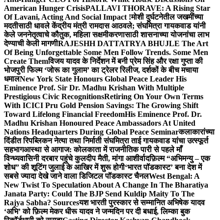
American Hunger Crisis
PALLAVI THORAVE: A Rising Star
Of Lavani, Acting And Social Impact !
मोशी दुर्घटनेतील जखमींच्या
मदतीसाठी धावले केंद्रीय मंत्री रामदास आठवले; संघमित्रा गायकवाड यांनी
केले जननेतृत्वाचे कौतुक, महिला सक्षमीकरणासाठी शासनाच्या योजनांचा लाभ
देण्याची केली मागणी
RAJESHH DATTATRYA BHUJLE The Art
Of Being Unforgettable Some Men Follow Trends. Some Men
Create Them
विजय यादव के निर्देशन में बनी प्रेम सिंह और रक्षा गुप्ता की
भोजपुरी फिल्म ‘जोरू का गुलाम’ का ट्रेलर रिलीज, दर्शकों के बीच मचाया
धमाल
New York State Honours Global Peace Leader His
Eminence Prof. Sir Dr. Madhu Krishan With Multiple
Prestigious Civic Recognitions
Retiring On Your Own Terms
With ICICI Pru Gold Pension Savings: The Growing Shift
Toward Lifelong Financial Freedom
His Eminence Prof. Dr.
Madhu Krishan Honoured Peace Ambassadors At United
Nations Headquarters During Global Peace Seminar
कलाकारांच्या
दिंडीत रिपब्लिकन नेत्या तथा निर्माती संघमित्रा ताई गायकवाड यांचा उत्स्फूर्त
सहभाग
आस्था से आगाज: कोलकाता में राजनीतिक पारी से पहले माँ
विन्ध्यवासिनी दरबार पहुंचे कुलदीप मैती, मांगा आशीर्वाद
फ़िल्म “अभिमन्यु – एक
शोध” की शूटिंग जुलाई के आखिर में शुरू होगी
‘भारत पॉडकास्ट’ बना देश में
सबसे ज्यादा देखे जाने वाला डिजिटल पॉडकास्ट चैनल
West Bengal: A
New Twist To Speculation About A Change In The Bharatiya
Janata Party: Could The BJP Send Kuldip Maity To The
Rajya Sabha? Sources
यश भारती पुरस्कार से सम्मानित अभिषेक यादव
‘अभि’ को फ़िल्म मेकर धीरू यादव ने जन्मदिन पर दी बधाई, लिम्का बुक