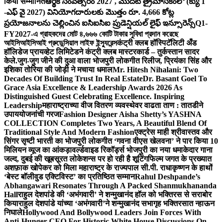
किया सम्मानित
ఆర్థిక సంవత్సరం 2027 , మొదటి త్రైమాసికంలో (క్యు 1
-ఎఫ్ వై 2027) వినియోగదారులకు మొత్తం రూ. 4,666 కోట్ల
ప్రయోజనాలను చెల్లించిన ఐసిఐసిఐ ప్రుడెన్షియల్ లైఫ్ ఇన్సూరెన్స్
Q1-
FY2027-এ গ্রাহকদের মোট ৪,৬৬৬ কোটি টাকার সুবিধা প্রদান করেছে
আইসিআইসিআই প্রুডেন্সিয়াল লাইফ ইন্স্যুরেন্স
कंट्री क्लब हॉस्पिटॅलिटी अँड
हॉलिडेज प्रायव्हेट लिमिटेडने कंट्री क्लब मास्टरकार्ड – तुर्कस्तान सादर
केले.
जुग-जुग जीने की दुआ वाला भोजपुरी लोकगीत रिलीज, प्रियंका सिंह और
इशिका तोरिया की जोड़ी ने मचाया धमाल
Mr. Hitesh Nihalani: Two
Decades Of Building Trust In Real Estate
Dr. Basant Goel To
Grace Asia Excellence & Leadership Awards 2026 As
Distinguished Guest Celebrating Excellence. Inspiring
Leadership
महाराष्ट्राच्या वीज वितरण व्यवस्थेवर वाढता ताण : तातडीने
उपाययोजनांची गरज
Fashion Designer Aisha Shetty’s YASHNA
COLLECTION Completes Two Years, A Beautiful Blend Of
Traditional Style And Modern Fashion
एक्ट्रेस माही श्रीवास्तव और
सिंगर सृष्टी भारती का भोजपुरी लोकगीत ‘गवना वीएस खेलवना’ ने पार किया 10
मिलियन व्यूज का आंकड़ा
वर्ल्डवाइड रिकॉर्ड्स भोजपुरी का नया धमाकेदार गाना
जल्द, दुबई की खूबसूरत लोकेशन्स पर हो रही है शूटिंग
फिल्म जगत के प्रख्यात
अशफ़ाक खोपेकर को मिला महाराष्ट्र के राज्यपाल सी.पी. राधाकृष्णन के हाथों
‘बेस्ट बॉलीवुड एक्टिविस्ट’ का प्रतिष्ठित सम्मान
Rahul Deshpande’s
Abhangawari Resonates Through A Packed Shanmukhananda
Hall
राहुल देशपांडे की ‘अभंगवारी’ ने शन्मुखानंद हॉल को भक्तिरस से सराबोर
किया
राहुल देशपांडे यांच्या ‘अभंगवारी’ने शन्मुखानंद सभागृह भक्तिरसात न्हाऊन
निघाले
Hollywood And Bollywood Leaders Join Forces With
Anti-Hunger CEO For Historic White House Discussions On