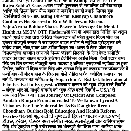
Janata Party: Could The BJP Send Kuldip Maity To The
Rajya Sabha? Sources
यश भारती पुरस्कार से सम्मानित अभिषेक यादव
‘अभि’ को फ़िल्म मेकर धीरू यादव ने जन्मदिन पर दी बधाई, लिम्का बुक
रिकॉर्डधारी को सराहा
Casting Director Kashyap Chandhock
Continues His Successful Run With Jeevan Bheema
Yojna
Aruna Babbar Shares Powerful Message On Mental
Health At MSTV OTT Platform
डॉ एस वी अंचन द्वारा निर्मित, डॉ अतुल
पाटणे (आई ए एस) द्वारा लिखित फिल्मस्टार डॉ महेश कुमार फिल्म भोज का
ट्रेलर भोजपुरी समाज ने सराहा
एयर वाइस मार्शल से म्यूज़िक प्रोड्यूसर बने
संदीप रावत, नीलू रावत और अमित मिश्रा का ‘असर ये तेरा’ जीत रहा
दिल
एक्ट्रेस यास्मीन खान को फिल्म ‘देहाती डिस्को’ के लिए बेस्ट सपोर्टिंग
एक्टर का दादा साहब फाल्के इंडियन टेलीविज़न अवॉर्ड मिला।
देसी स्टार समर
सिंह का बिग ब्लास्ट भोजपुरी गाना ‘बदरवा ए धनिया’ एसएफसी म्यूजिक पर हुआ
रिलीज, बारिश में दिखा समर सिंह और आस्था सिंह का जलवा
भारत पॉडकास्ट में
फर्जी बाबाओं और पाखंड के खिलाफ बोले रोहित भार्गव- ज्योतिष समाधान का
मार्ग है, चमत्कार का नहीं
Sandip Soparrkar At Bishkek International
Film Festival In Kyrgyzstan
बख्तवार कृष्णन को ‘बुक ऑफ़ वर्ल्ड रिकॉर्ड
– लंदन’ और डॉ. माधुरी पानमंद को ‘बुक ऑफ़ वर्ल्ड रिकॉर्ड – USA’ से
सम्मानित किया गया।
The Journey Of Lyricist And Composer
Amitabh Ranjan From Journalist To Welknown Lyricist
A
Visionary For The Vulnerable: J&Ks Daughter Reena
Choudhary Outlines Bold Education And Health Reform
Fearless
લંડનમાં શૂટ થયેલી ગુજરાતી ફિલ્મ “લાયક નાલાયક”નું
ટીઝર, ટ્રેલર, પોસ્ટર અને સંગીત ભવ્ય સમારોહમાં લોન્ચ
सिंगर सुगम
सिंह और एक्ट्रेस माही श्रीवास्तव का भोजपुरी रोमांटिक गाना ‘करिया धागा’