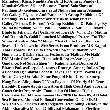
Mehjabeen Khan, Nandita Puri And RJ Anurag Pandey In
Mumbai
“Where Silence Becomes Form” Solo Show of
Paintings By contemporary artist Nidhi Sharma in Jehangir
Art Gallery
“Pigments And Paradox” A Group Exhibition Of
Paintings By 6 Contemporary Artists In Jehangir Art
Gallery
“Florals & Forms” A Group Exhibition Of Paintings By
Sudha Barshikar, Nanda Pathak, Sohnal V. Saxena, Janhavi
Bhide In Jehangir Art Gallery
Producers Dr. Vimal Raj Mathur
And Rupesh D. Gohil Launched Multilingual Posters For The
Women-Centric Film “Abhaya”
“Jiski Lathi Uski Bhains –
Season 1”: A Powerful Web Series From Producer MK Rajput
That Exposes The Truth Between Power, Authority, And
Humanity…
Diksha Sharma Features In ‘Hathon Me Hath’,
DM Music City’s Latest Romantic Release
“Astrology Is
Guidance, Not Superstition” — Rahul Shastri Declares At
Bharat Podcast
Deepak Saraswat Emerges Among India’s Top
4 Podcasters; ‘Bharat Podcast’ Takes The Digital World By
Storm
‘Carry On Jatta’ Fame Punjabi Film Director Smeep
Kang Faces Allegations Of Non-Payment Of Nearly ₹10 Crore
Liability, Despite Arbitration Award, High Court And Supreme
Court Order
Progressive Foundation Of Human Rights
Celebrates World Environment Day 2026 On June 05, At Hotel
Sea Princess, Mumbai National Convention On GLOBAL
WARMING
Samarth Panel Registers Resounding Victory in the
Akhil Bharatiya Marathi Chitrapat Mahamandal Elections;