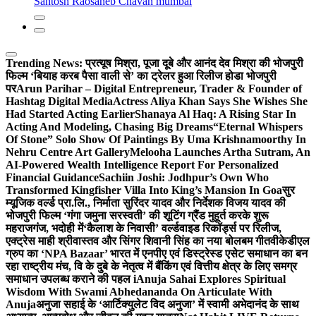
Santosh Raosaheb Chavan mumbai
Trending News:
प्रत्यूष मिश्रा, पूजा दूबे और आनंद देव मिश्रा की भोजपुरी
फिल्म ‘बियाह करब पैसा वाली से’ का ट्रेलर हुआ रिलीज होडा भोजपुरी
पर
Arun Parihar – Digital Entrepreneur, Trader & Founder of
Hashtag Digital Media
Actress Aliya Khan Says She Wishes She
Had Started Acting Earlier
Shanaya Al Haq: A Rising Star In
Acting And Modeling, Chasing Big Dreams
“Eternal Whispers
Of Stone” Solo Show Of Paintings By Uma Krishnamoorthy In
Nehru Centre Art Gallery
Melooha Launches Artha Sutram, An
AI-Powered Wealth Intelligence Report For Personalized
Financial Guidance
Sachiin Joshi: Jodhpur’s Own Who
Transformed Kingfisher Villa Into King’s Mansion In Goa
सुर
म्यूजिक वर्ल्ड प्रा.लि., निर्माता सुरिंदर यादव और निर्देशक विजय यादव की
भोजपुरी फिल्म ‘गंगा जमुना सरस्वती’ की शूटिंग ग्रैंड मुहूर्त करके शुरू
महराजगंज, भदोही में
‘कैलाश के निवासी’ वर्ल्डवाइड रिकॉर्ड्स पर रिलीज,
एक्ट्रेस माही श्रीवास्तव और सिंगर शिवानी सिंह का नया बोलबम गीत
वीकेडीएल
ग्रुप का ‘NPA Bazaar’ भारत में एनपीए एवं डिस्ट्रेस्ड एसेट समाधान का बन
रहा राष्ट्रीय मंच, वि के दुबे के नेतृत्व में बैंकिंग एवं वित्तीय क्षेत्र के लिए समग्र
समाधान उपलब्ध कराने की पहल i
Anuja Sahai Explores Spiritual
Wisdom With Swami Abhedananda On Articulate With
Anuja
अनुजा सहाई के ‘आर्टिक्युलेट विद अनुजा’ में स्वामी अभेदानंद के साथ