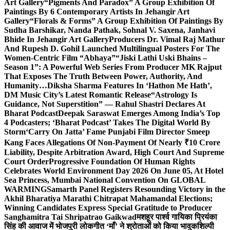
Art Gallery
“Pigments And Paradox” A Group Exhibition Of
Paintings By 6 Contemporary Artists In Jehangir Art
Gallery
“Florals & Forms” A Group Exhibition Of Paintings By
Sudha Barshikar, Nanda Pathak, Sohnal V. Saxena, Janhavi
Bhide In Jehangir Art Gallery
Producers Dr. Vimal Raj Mathur
And Rupesh D. Gohil Launched Multilingual Posters For The
Women-Centric Film “Abhaya”
“Jiski Lathi Uski Bhains –
Season 1”: A Powerful Web Series From Producer MK Rajput
That Exposes The Truth Between Power, Authority, And
Humanity…
Diksha Sharma Features In ‘Hathon Me Hath’,
DM Music City’s Latest Romantic Release
“Astrology Is
Guidance, Not Superstition” — Rahul Shastri Declares At
Bharat Podcast
Deepak Saraswat Emerges Among India’s Top
4 Podcasters; ‘Bharat Podcast’ Takes The Digital World By
Storm
‘Carry On Jatta’ Fame Punjabi Film Director Smeep
Kang Faces Allegations Of Non-Payment Of Nearly ₹10 Crore
Liability, Despite Arbitration Award, High Court And Supreme
Court Order
Progressive Foundation Of Human Rights
Celebrates World Environment Day 2026 On June 05, At Hotel
Sea Princess, Mumbai National Convention On GLOBAL
WARMING
Samarth Panel Registers Resounding Victory in the
Akhil Bharatiya Marathi Chitrapat Mahamandal Elections;
Winning Candidates Express Special Gratitude to Producer
Sanghamitra Tai Shripatrao Gaikwad
मशहूर पार्श्व गायिका प्रियंका
सिंह की आवाज में भोजपुरी लोकगीत ‘माँ’ ने श्रोताओं को किया भावुक
शिल्पी