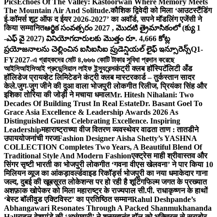
Pics
Echoes Of The Valley: Kastoorwan Where Memory Meets
The Mountain Air And Solitude.
कौशिक द्विवेदी को मिला ‘आउटस्टैंडिंग
ई-कॉमर्स शूट ऑफ द ईयर 2026-2027’ का अवॉर्ड, सपने मॉडलिंग एजेंसी ने
किया सम्मानित
ఆర్థిక సంవత్సరం 2027 , మొదటి త్రైమాసికంలో (క్యు 1
-ఎఫ్ వై 2027) వినియోగదారులకు మొత్తం రూ. 4,666 కోట్ల
ప్రయోజనాలను చెల్లించిన ఐసిఐసిఐ ప్రుడెన్షియల్ లైఫ్ ఇన్సూరెన్స్
Q1-
FY2027-এ গ্রাহকদের মোট ৪,৬৬৬ কোটি টাকার সুবিধা প্রদান করেছে
আইসিআইসিআই প্রুডেন্সিয়াল লাইফ ইন্স্যুরেন্স
कंट्री क्लब हॉस्पिटॅलिटी अँड
हॉलिडेज प्रायव्हेट लिमिटेडने कंट्री क्लब मास्टरकार्ड – तुर्कस्तान सादर
केले.
जुग-जुग जीने की दुआ वाला भोजपुरी लोकगीत रिलीज, प्रियंका सिंह और
इशिका तोरिया की जोड़ी ने मचाया धमाल
Mr. Hitesh Nihalani: Two
Decades Of Building Trust In Real Estate
Dr. Basant Goel To
Grace Asia Excellence & Leadership Awards 2026 As
Distinguished Guest Celebrating Excellence. Inspiring
Leadership
महाराष्ट्राच्या वीज वितरण व्यवस्थेवर वाढता ताण : तातडीने
उपाययोजनांची गरज
Fashion Designer Aisha Shetty’s YASHNA
COLLECTION Completes Two Years, A Beautiful Blend Of
Traditional Style And Modern Fashion
एक्ट्रेस माही श्रीवास्तव और
सिंगर सृष्टी भारती का भोजपुरी लोकगीत ‘गवना वीएस खेलवना’ ने पार किया 10
मिलियन व्यूज का आंकड़ा
वर्ल्डवाइड रिकॉर्ड्स भोजपुरी का नया धमाकेदार गाना
जल्द, दुबई की खूबसूरत लोकेशन्स पर हो रही है शूटिंग
फिल्म जगत के प्रख्यात
अशफ़ाक खोपेकर को मिला महाराष्ट्र के राज्यपाल सी.पी. राधाकृष्णन के हाथों
‘बेस्ट बॉलीवुड एक्टिविस्ट’ का प्रतिष्ठित सम्मान
Rahul Deshpande’s
Abhangawari Resonates Through A Packed Shanmukhananda
Hall
राहुल देशपांडे की ‘अभंगवारी’ ने शन्मुखानंद हॉल को भक्तिरस से सराबोर