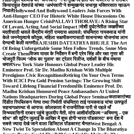
किया
राहुल देशपांडे यांच्या ‘अभंगवारी’ने शन्मुखानंद सभागृह भक्तिरसात न्हाऊन
निघाले
Hollywood And Bollywood Leaders Join Forces With
Anti-Hunger CEO For Historic White House Discussions On
American Hunger Crisis
PALLAVI THORAVE: A Rising Star
Of Lavani, Acting And Social Impact !
मोशी दुर्घटनेतील जखमींच्या
मदतीसाठी धावले केंद्रीय मंत्री रामदास आठवले; संघमित्रा गायकवाड यांनी
केले जननेतृत्वाचे कौतुक, महिला सक्षमीकरणासाठी शासनाच्या योजनांचा लाभ
देण्याची केली मागणी
RAJESHH DATTATRYA BHUJLE The Art
Of Being Unforgettable Some Men Follow Trends. Some Men
Create Them
विजय यादव के निर्देशन में बनी प्रेम सिंह और रक्षा गुप्ता की
भोजपुरी फिल्म ‘जोरू का गुलाम’ का ट्रेलर रिलीज, दर्शकों के बीच मचाया
धमाल
New York State Honours Global Peace Leader His
Eminence Prof. Sir Dr. Madhu Krishan With Multiple
Prestigious Civic Recognitions
Retiring On Your Own Terms
With ICICI Pru Gold Pension Savings: The Growing Shift
Toward Lifelong Financial Freedom
His Eminence Prof. Dr.
Madhu Krishan Honoured Peace Ambassadors At United
Nations Headquarters During Global Peace Seminar
कलाकारांच्या
दिंडीत रिपब्लिकन नेत्या तथा निर्माती संघमित्रा ताई गायकवाड यांचा उत्स्फूर्त
सहभाग
आस्था से आगाज: कोलकाता में राजनीतिक पारी से पहले माँ
विन्ध्यवासिनी दरबार पहुंचे कुलदीप मैती, मांगा आशीर्वाद
फ़िल्म “अभिमन्यु – एक
शोध” की शूटिंग जुलाई के आखिर में शुरू होगी
‘भारत पॉडकास्ट’ बना देश में
सबसे ज्यादा देखे जाने वाला डिजिटल पॉडकास्ट चैनल
West Bengal: A
New Twist To Speculation About A Change In The Bharatiya