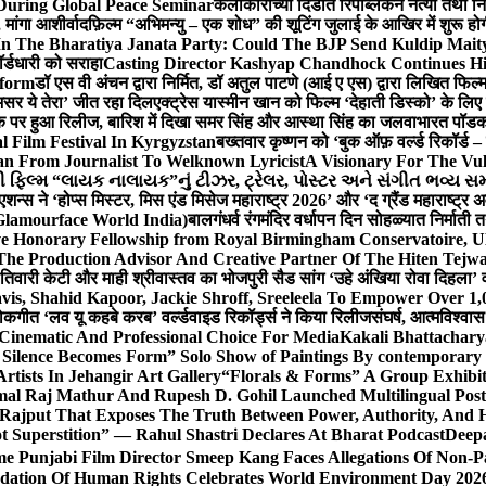
During Global Peace Seminar
कलाकारांच्या दिंडीत रिपब्लिकन नेत्या तथा नि
 मांगा आशीर्वाद
फ़िल्म “अभिमन्यु – एक शोध” की शूटिंग जुलाई के आखिर में शुरू हो
In The Bharatiya Janata Party: Could The BJP Send Kuldip Mait
र्डधारी को सराहा
Casting Director Kashyap Chandhock Continues Hi
tform
डॉ एस वी अंचन द्वारा निर्मित, डॉ अतुल पाटणे (आई ए एस) द्वारा लिखित फिल
‘असर ये तेरा’ जीत रहा दिल
एक्ट्रेस यास्मीन खान को फिल्म ‘देहाती डिस्को’ के लिए
िक पर हुआ रिलीज, बारिश में दिखा समर सिंह और आस्था सिंह का जलवा
भारत पॉडका
l Film Festival In Kyrgyzstan
बख्तवार कृष्णन को ‘बुक ऑफ़ वर्ल्ड रिकॉर्ड 
n From Journalist To Welknown Lyricist
A Visionary For The Vu
ી ફિલ્મ “લાયક નાલાયક”નું ટીઝર, ટ્રેલર, પોસ્ટર અને સંગીત ભવ્ય સમ
एशन्स ने ‘होप्स मिस्टर, मिस एंड मिसेज महाराष्ट्र 2026’ और ‘द ग्रैंड महाराष्ट्
Glamourface World India)
बालगंधर्व रंगमंदिर वर्धापन दिन सोहळ्यात निर्माती 
ive Honorary Fellowship from Royal Birmingham Conservatoire, 
he Production Advisor And Creative Partner Of The Hiten Tejw
 तिवारी केटी और माही श्रीवास्तव का भोजपुरी सैड सांग ‘उहे अंखिया रोवा दिहला’ व
is, Shahid Kapoor, Jackie Shroff, Sreeleela To Empower Over 1,
ोकगीत ‘लव यू कहबे करब’ वर्ल्डवाइड रिकॉर्ड्स ने किया रिलीज
संघर्ष, आत्मविश्व
 Cinematic And Professional Choice For Media
Kakali Bhattachary
Silence Becomes Form” Solo Show of Paintings By contemporary a
tists In Jehangir Art Gallery
“Florals & Forms” A Group Exhibit
mal Raj Mathur And Rupesh D. Gohil Launched Multilingual Po
 Rajput That Exposes The Truth Between Power, Authority, An
t Superstition” — Rahul Shastri Declares At Bharat Podcast
Deepa
e Punjabi Film Director Smeep Kang Faces Allegations Of Non-Pa
dation Of Human Rights Celebrates World Environment Day 2026 