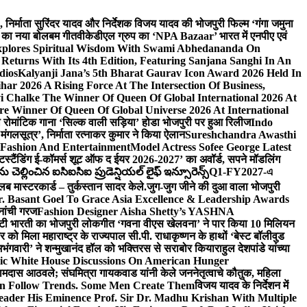
लि., निर्माता सुरिंदर यादव और निर्देशक विजय यादव की भोजपुरी फिल्म ‘गंगा जमुना
ंह का नया बोलबम गीत
वीकेडीएल ग्रुप का ‘NPA Bazaar’ भारत में एनपीए एवं
xplores Spiritual Wisdom With Swami Abhedananda On
Returns With Its 4th Edition, Featuring Sanjana Sanghi In An
dios
Kalyanji Jana’s 5th Bharat Gaurav Icon Award 2026 Held In
ar 2026 A Rising Force At The Intersection Of Business,
i Chalke The Winner Of Queen Of Global International 2026 At
e Winner Of Queen Of Global Universe 2026 At International
 का रोमांटिक गाना ‘सिल्क वाली सड़िया’ होडा भोजपुरी पर हुआ रिलीज
Indo
‘मंगलसूत्र’, निर्माता रत्नाकर कुमार ने किया ऐलान
Sureshchandra Awasthi
 Fashion And Entertainment
Model Actress Sofee George Latest
टस्टैंडिंग ई-कॉमर्स शूट ऑफ द ईयर 2026-2027’ का अवॉर्ड, सपने मॉडलिंग
ల్లించిన ఐసిఐసిఐ ప్రుడెన్షియల్ లైఫ్ ఇన్సూరెన్స్
Q1-FY2027-এ
्लब मास्टरकार्ड – तुर्कस्तान सादर केले.
जुग-जुग जीने की दुआ वाला भोजपुरी
. Basant Goel To Grace Asia Excellence & Leadership Awards
नांची गरज
Fashion Designer Aisha Shetty’s YASHNA
सृष्टी भारती का भोजपुरी लोकगीत ‘गवना वीएस खेलवना’ ने पार किया 10 मिलियन
ो मिला महाराष्ट्र के राज्यपाल सी.पी. राधाकृष्णन के हाथों ‘बेस्ट बॉलीवुड
‘अभंगवारी’ ने शन्मुखानंद हॉल को भक्तिरस से सराबोर किया
राहुल देशपांडे यांच्या
ic White House Discussions On American Hunger
ी रामदास आठवले; संघमित्रा गायकवाड यांनी केले जननेतृत्वाचे कौतुक, महिला
Follow Trends. Some Men Create Them
विजय यादव के निर्देशन में
eader His Eminence Prof. Sir Dr. Madhu Krishan With Multiple