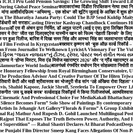
 ICICI Pru Gold Pension Savings: The Growing Shift Toward Lif
During Global Peace Seminar
कलाकारांच्या दिंडीत रिपब्लिकन नेत्या तथा नि
 मांगा आशीर्वाद
फ़िल्म “अभिमन्यु – एक शोध” की शूटिंग जुलाई के आखिर में शुरू हो
In The Bharatiya Janata Party: Could The BJP Send Kuldip Mait
र्डधारी को सराहा
Casting Director Kashyap Chandhock Continues Hi
tform
डॉ एस वी अंचन द्वारा निर्मित, डॉ अतुल पाटणे (आई ए एस) द्वारा लिखित फिल
‘असर ये तेरा’ जीत रहा दिल
एक्ट्रेस यास्मीन खान को फिल्म ‘देहाती डिस्को’ के लिए
िक पर हुआ रिलीज, बारिश में दिखा समर सिंह और आस्था सिंह का जलवा
भारत पॉडका
l Film Festival In Kyrgyzstan
बख्तवार कृष्णन को ‘बुक ऑफ़ वर्ल्ड रिकॉर्ड 
n From Journalist To Welknown Lyricist
A Visionary For The Vu
ી ફિલ્મ “લાયક નાલાયક”નું ટીઝર, ટ્રેલર, પોસ્ટર અને સંગીત ભવ્ય સમ
एशन्स ने ‘होप्स मिस्टर, मिस एंड मिसेज महाराष्ट्र 2026’ और ‘द ग्रैंड महाराष्ट्
Glamourface World India)
बालगंधर्व रंगमंदिर वर्धापन दिन सोहळ्यात निर्माती 
ive Honorary Fellowship from Royal Birmingham Conservatoire, 
he Production Advisor And Creative Partner Of The Hiten Tejw
 तिवारी केटी और माही श्रीवास्तव का भोजपुरी सैड सांग ‘उहे अंखिया रोवा दिहला’ व
is, Shahid Kapoor, Jackie Shroff, Sreeleela To Empower Over 1,
ोकगीत ‘लव यू कहबे करब’ वर्ल्डवाइड रिकॉर्ड्स ने किया रिलीज
संघर्ष, आत्मविश्व
 Cinematic And Professional Choice For Media
Kakali Bhattachary
Silence Becomes Form” Solo Show of Paintings By contemporary a
tists In Jehangir Art Gallery
“Florals & Forms” A Group Exhibit
mal Raj Mathur And Rupesh D. Gohil Launched Multilingual Po
 Rajput That Exposes The Truth Between Power, Authority, An
t Superstition” — Rahul Shastri Declares At Bharat Podcast
Deepa
e Punjabi Film Director Smeep Kang Faces Allegations Of Non-Pa