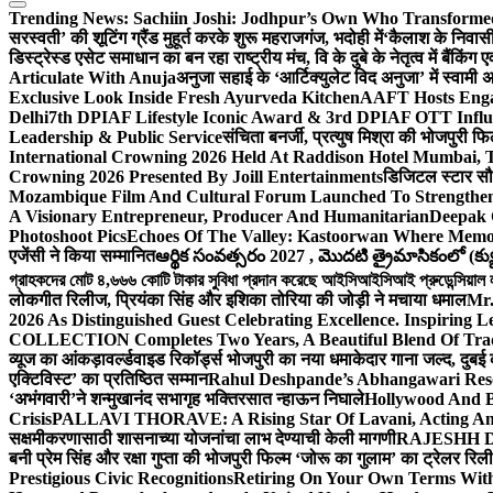
Trending News:
Sachiin Joshi: Jodhpur’s Own Who Transformed 
सरस्वती’ की शूटिंग ग्रैंड मुहूर्त करके शुरू महराजगंज, भदोही में
‘कैलाश के निवासी
डिस्ट्रेस्ड एसेट समाधान का बन रहा राष्ट्रीय मंच, वि के दुबे के नेतृत्व में बैंकि
Articulate With Anuja
अनुजा सहाई के ‘आर्टिक्युलेट विद अनुजा’ में स्वाम
Exclusive Look Inside Fresh Ayurveda Kitchen
AAFT Hosts Enga
Delhi
7th DPIAF Lifestyle Iconic Award & 3rd DPIAF OTT Influ
Leadership & Public Service
संचिता बनर्जी, प्रत्युष मिश्रा की भोजपुरी फ
International Crowning 2026 Held At Raddison Hotel Mumbai, T
Crowning 2026 Presented By Joill Entertainments
डिजिटल स्टार सौरभ
Mozambique Film And Cultural Forum Launched To Strengthen B
A Visionary Entrepreneur, Producer And Humanitarian
Deepak 
Photoshoot Pics
Echoes Of The Valley: Kastoorwan Where Memor
एजेंसी ने किया सम्मानित
ఆర్థిక సంవత్సరం 2027 , మొదటి త్రైమాసికంలో (క్యు
গ্রাহকদের মোট ৪,৬৬৬ কোটি টাকার সুবিধা প্রদান করেছে আইসিআইসিআই প্রুডেন্সিয়াল লাই
लोकगीत रिलीज, प्रियंका सिंह और इशिका तोरिया की जोड़ी ने मचाया धमाल
Mr.
2026 As Distinguished Guest Celebrating Excellence. Inspiring L
COLLECTION Completes Two Years, A Beautiful Blend Of Trad
व्यूज का आंकड़ा
वर्ल्डवाइड रिकॉर्ड्स भोजपुरी का नया धमाकेदार गाना जल्द, दुबई
एक्टिविस्ट’ का प्रतिष्ठित सम्मान
Rahul Deshpande’s Abhangawari Res
‘अभंगवारी’ने शन्मुखानंद सभागृह भक्तिरसात न्हाऊन निघाले
Hollywood And B
Crisis
PALLAVI THORAVE: A Rising Star Of Lavani, Acting And
सक्षमीकरणासाठी शासनाच्या योजनांचा लाभ देण्याची केली मागणी
RAJESHH DA
बनी प्रेम सिंह और रक्षा गुप्ता की भोजपुरी फिल्म ‘जोरू का गुलाम’ का ट्रेलर रि
Prestigious Civic Recognitions
Retiring On Your Own Terms With