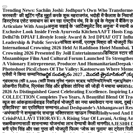
Skip
to
Trending News:
Sachiin Joshi: Jodhpur’s Own Who Transformed 
content
सरस्वती’ की शूटिंग ग्रैंड मुहूर्त करके शुरू महराजगंज, भदोही में
‘कैलाश के निवासी
डिस्ट्रेस्ड एसेट समाधान का बन रहा राष्ट्रीय मंच, वि के दुबे के नेतृत्व में बैंकि
Articulate With Anuja
अनुजा सहाई के ‘आर्टिक्युलेट विद अनुजा’ में स्वाम
Exclusive Look Inside Fresh Ayurveda Kitchen
AAFT Hosts Enga
Delhi
7th DPIAF Lifestyle Iconic Award & 3rd DPIAF OTT Influ
Leadership & Public Service
संचिता बनर्जी, प्रत्युष मिश्रा की भोजपुरी फ
International Crowning 2026 Held At Raddison Hotel Mumbai, T
Crowning 2026 Presented By Joill Entertainments
डिजिटल स्टार सौरभ
Mozambique Film And Cultural Forum Launched To Strengthen B
A Visionary Entrepreneur, Producer And Humanitarian
Deepak 
Photoshoot Pics
Echoes Of The Valley: Kastoorwan Where Memor
एजेंसी ने किया सम्मानित
ఆర్థిక సంవత్సరం 2027 , మొదటి త్రైమాసికంలో (క్యు
গ্রাহকদের মোট ৪,৬৬৬ কোটি টাকার সুবিধা প্রদান করেছে আইসিআইসিআই প্রুডেন্সিয়াল লাই
लोकगीत रिलीज, प्रियंका सिंह और इशिका तोरिया की जोड़ी ने मचाया धमाल
Mr.
2026 As Distinguished Guest Celebrating Excellence. Inspiring L
COLLECTION Completes Two Years, A Beautiful Blend Of Trad
व्यूज का आंकड़ा
वर्ल्डवाइड रिकॉर्ड्स भोजपुरी का नया धमाकेदार गाना जल्द, दुबई
एक्टिविस्ट’ का प्रतिष्ठित सम्मान
Rahul Deshpande’s Abhangawari Res
‘अभंगवारी’ने शन्मुखानंद सभागृह भक्तिरसात न्हाऊन निघाले
Hollywood And B
Crisis
PALLAVI THORAVE: A Rising Star Of Lavani, Acting And
सक्षमीकरणासाठी शासनाच्या योजनांचा लाभ देण्याची केली मागणी
RAJESHH DA
बनी प्रेम सिंह और रक्षा गुप्ता की भोजपुरी फिल्म ‘जोरू का गुलाम’ का ट्रेलर रि