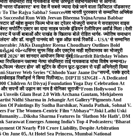
र्माती संघमित्रा ताई गायकवाड यांचा उत्स्फूर्त सहभाग
आस्था से आगाज:
गी
‘भारत पॉडकास्ट’ बना देश में सबसे ज्यादा देखे जाने वाला डिजिटल पॉडकास्ट
y To The Rajya Sabha? Sources
यश भारती पुरस्कार से सम्मानित अभिषेक
s Successful Run With Jeevan Bheema Yojna
Aruna Babbar
्मस्टार डॉ महेश कुमार फिल्म भोज का ट्रेलर भोजपुरी समाज ने सराहा
एयर वाइस
 बेस्ट सपोर्टिंग एक्टर का दादा साहब फाल्के इंडियन टेलीविज़न अवॉर्ड मिला।
देसी
स्ट में फर्जी बाबाओं और पाखंड के खिलाफ बोले रोहित भार्गव- ज्योतिष समाधान
– लंदन’ और डॉ. माधुरी पानमंद को ‘बुक ऑफ़ वर्ल्ड रिकॉर्ड – USA’ से सम्मानित
lnerable: J&Ks Daughter Reena Choudhary Outlines Bold
ારોહમાં લોન્ચ
सिंगर सुगम सिंह और एक्ट्रेस माही श्रीवास्तव का भोजपुरी
र अवार्ड 2026’ का शानदार आयोजन किया मुंबई:
Heartfelt Birthday Wishes
तथा रिपब्लिकन पक्षाच्या नेत्या संघमित्रा ताई गायकवाड यांचा विशेष सन्मान
Dr
UK
फिल्म ‘शेल्टर होम’ की शूटिंग के दौरान फूट-फूटकर रो पड़ीं अभिनेत्री दिव्या
ani-Starrer Web Series “Chhodo Yaar Jaane Do”
सपनों, पक्के इरादे
र्ल्डवाइड रिकॉर्ड्स ने किया रिलीज
Dr. DIPTII SINGH – A Dedicated
000 Children At Divyaj Foundation Yoga Day Celebration At
ास और सपनों की उड़ान का नाम है मोनिका सुराजी
“From Hollywood To
a Unveils Glam Beat 2.0 With Archana Gautam, Mehjabeen
rtist Nidhi Sharma in Jehangir Art Gallery
“Pigments And
ion Of Paintings By Sudha Barshikar, Nanda Pathak, Sohnal V.
sters For The Women-Centric Film “Abhaya”
“Jiski Lathi Uski
d Humanity…
Diksha Sharma Features In ‘Hathon Me Hath’, DM
k Saraswat Emerges Among India’s Top 4 Podcasters; ‘Bharat
yment Of Nearly ₹10 Crore Liability, Despite Arbitration
On June 05, At Hotel Sea Princess, Mumbai National