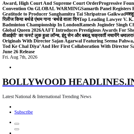
Award, High Court And Supreme Court Order
Progressive Foun
Convention On GLOBAL WARMING
Samarth Panel Registers 
Gratitude to Producer Sanghamitra Tai Shripatrao Gaikwad
मशहू
रिलीज किया बर्थडे एंथम गाना ‘बर्थडे वाला दिन
Top Leading Lawyer V. K.
Badminton Championship In London
Ramesh Joginder Singh Ch
Global Queen 2026
AAFT Introduces Prestigious Awards For Shor
वीआईपी’ का फर्स्ट लुक हुआ लॉन्च, इंदु सेन और बबलू चक्रवर्ती मचायेंगे धमाल
रा
Originals With Director Sajan Agarwal Featuring Seema Pahwa
Tod Ke Chal Diya’ And Her First Collaboration With Director 
June 26 Release
Fri. Aug 7th, 2026
BOLLYWOOD HEADLINES.I
Latest National & International Trending News
Subscribe