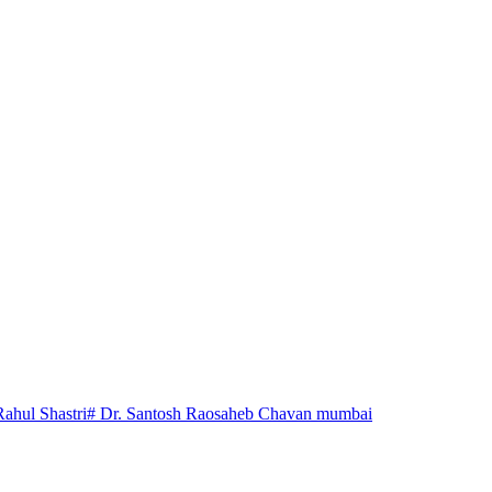
Rahul Shastri
# Dr. Santosh Raosaheb Chavan mumbai