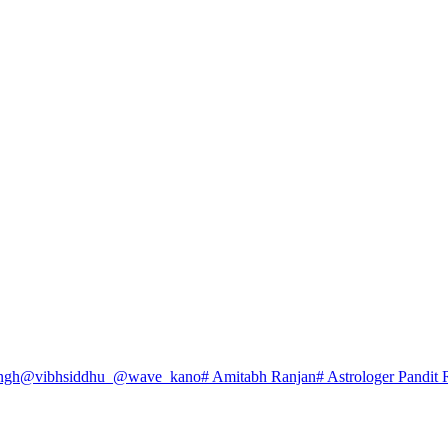
ngh
@vibhsiddhu_
@wave_kano
# Amitabh Ranjan
# Astrologer Pandit 