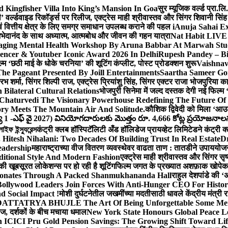
Kingfisher Villa Into King’s Mansion In Goa
सुर म्यूजिक वर्ल्ड प्रा.
’ वर्ल्डवाइड रिकॉर्ड्स पर रिलीज, एक्ट्रेस माही श्रीवास्तव और सिंगर शिवानी सि
ंग एवं वित्तीय क्षेत्र के लिए समग्र समाधान उपलब्ध कराने की पहल i
Anuja Sahai E
ी अभेदानंद के साथ अध्यात्म, आत्मबोध और जीवन की गहन यात्रा
Nat Habit LIVE 
ging Mental Health Workshop By Aruna Babbar At Marwah Stu
encer & Youtuber Iconic Award 2026 In Delhi
Rupesh Pandey – Bih
िल्म ‘छठी माई के धोके चरनिया’ की शूटिंग कंप्लीट, पोस्ट प्रोडक्शन शुरू
Vaishnav
he Pageant Presented By Joill Entertainments
Saartha Sameer Gor
 शर्मा, सिंगर शिल्पी राज, एक्ट्रेस प्रियांशु सिंह, सिंगर एक्टर राजा भोजपुरिया
ilateral Cultural Relations
भोजपुरी सिनेमा में जल्द दस्तक देगी नई फिल्म 
Chaturvedi The Visionary Powerhouse Redefining The Future Of
y Meets The Mountain Air And Solitude.
कौशिक द्विवेदी को मिला ‘आउ
 1 -ఎఫ్ వై 2027) వినియోగదారులకు మొత్తం రూ. 4,666 కోట్ల ప్రయోజనాలను చె
ফ ইন্স্যুরেন্স
कंट्री क्लब हॉस्पिटॅलिटी अँड हॉलिडेज प्रायव्हेट लिमिटेडने कंट्री क
 Hitesh Nihalani: Two Decades Of Building Trust In Real Estate
Dr
eadership
महाराष्ट्राच्या वीज वितरण व्यवस्थेवर वाढता ताण : तातडीने उपाययोज
itional Style And Modern Fashion
एक्ट्रेस माही श्रीवास्तव और सिंगर 
 की खूबसूरत लोकेशन्स पर हो रही है शूटिंग
फिल्म जगत के प्रख्यात अशफ़ाक खोपेकर क
onates Through A Packed Shanmukhananda Hall
राहुल देशपांडे की 
ollywood Leaders Join Forces With Anti-Hunger CEO For Histor
 Social Impact !
मोशी दुर्घटनेतील जखमींच्या मदतीसाठी धावले केंद्रीय मंत्र
TTATRYA BHUJLE The Art Of Being Unforgettable Some Men 
लीज, दर्शकों के बीच मचाया धमाल
New York State Honours Global Peace L
 ICICI Pru Gold Pension Savings: The Growing Shift Toward Lif