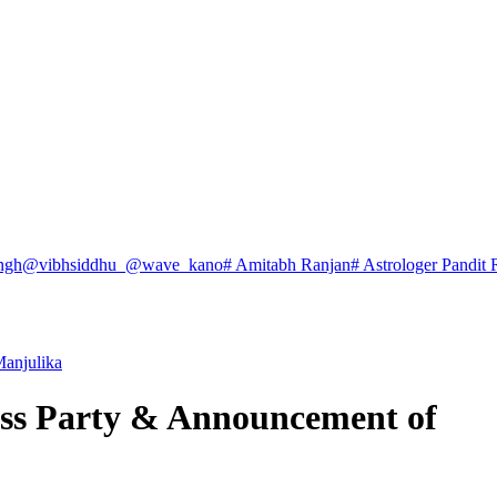
ngh
@vibhsiddhu_
@wave_kano
# Amitabh Ranjan
# Astrologer Pandit 
anjulika
ss Party & Announcement of