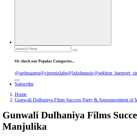
Search
for:
Or check our Popular Categories...
@arshnaagra
@cinemixlabs
@lxkshmusic
@sekhon_harpreet_si
Subscribe
Home
Gunwali Dulhaniya Films Success Party & Announcement of M
Gunwali Dulhaniya Films Succe
Manjulika