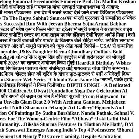
elong Financial Freedom
His Eminence Prof. Dr. Madhu Krishan
र्माती संघमित्रा ताई गायकवाड यांचा उत्स्फूर्त सहभाग
आस्था से आगाज:
गी
‘भारत पॉडकास्ट’ बना देश में सबसे ज्यादा देखे जाने वाला डिजिटल पॉडकास्ट
y To The Rajya Sabha? Sources
यश भारती पुरस्कार से सम्मानित अभिषेक
s Successful Run With Jeevan Bheema Yojna
Aruna Babbar
्मस्टार डॉ महेश कुमार फिल्म भोज का ट्रेलर भोजपुरी समाज ने सराहा
एयर वाइस
 बेस्ट सपोर्टिंग एक्टर का दादा साहब फाल्के इंडियन टेलीविज़न अवॉर्ड मिला।
देसी
स्ट में फर्जी बाबाओं और पाखंड के खिलाफ बोले रोहित भार्गव- ज्योतिष समाधान
– लंदन’ और डॉ. माधुरी पानमंद को ‘बुक ऑफ़ वर्ल्ड रिकॉर्ड – USA’ से सम्मानित
lnerable: J&Ks Daughter Reena Choudhary Outlines Bold
ારોહમાં લોન્ચ
सिंगर सुगम सिंह और एक्ट्रेस माही श्रीवास्तव का भोजपुरी
र अवार्ड 2026’ का शानदार आयोजन किया मुंबई:
Heartfelt Birthday Wishes
तथा रिपब्लिकन पक्षाच्या नेत्या संघमित्रा ताई गायकवाड यांचा विशेष सन्मान
Dr
UK
फिल्म ‘शेल्टर होम’ की शूटिंग के दौरान फूट-फूटकर रो पड़ीं अभिनेत्री दिव्या
ani-Starrer Web Series “Chhodo Yaar Jaane Do”
सपनों, पक्के इरादे
र्ल्डवाइड रिकॉर्ड्स ने किया रिलीज
Dr. DIPTII SINGH – A Dedicated
000 Children At Divyaj Foundation Yoga Day Celebration At
ास और सपनों की उड़ान का नाम है मोनिका सुराजी
“From Hollywood To
a Unveils Glam Beat 2.0 With Archana Gautam, Mehjabeen
rtist Nidhi Sharma in Jehangir Art Gallery
“Pigments And
ion Of Paintings By Sudha Barshikar, Nanda Pathak, Sohnal V.
sters For The Women-Centric Film “Abhaya”
“Jiski Lathi Uski
d Humanity…
Diksha Sharma Features In ‘Hathon Me Hath’, DM
k Saraswat Emerges Among India’s Top 4 Podcasters; ‘Bharat
yment Of Nearly ₹10 Crore Liability, Despite Arbitration