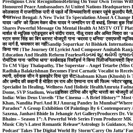
Prestigious Civic Recognitions
Retiring On Your Own Terms With
Honoured Peace Ambassadors At United Nations Headquarters 
कोलकाता में राजनीतिक पारी से पहले माँ विन्ध्यवासिनी दरबार पहुंचे कुलदीप मैती,
चैनल
West Bengal: A New Twist To Speculation About A Change 
यादव ‘अभि’ को फ़िल्म मेकर धीरू यादव ने जन्मदिन पर दी बधाई, लिम्का बुक रिकॉ
Shares Powerful Message On Mental Health At MSTV OTT Pla
मार्शल से म्यूज़िक प्रोड्यूसर बने संदीप रावत, नीलू रावत और अमित मिश्रा का 
स्टार समर सिंह का बिग ब्लास्ट भोजपुरी गाना ‘बदरवा ए धनिया’ एसएफसी म्यूज
का मार्ग है, चमत्कार का नहीं
Sandip Soparrkar At Bishkek Internationa
किया गया।
The Journey Of Lyricist And Composer Amitabh Ranja
Education And Health Reform Fearless
લંડનમાં શૂટ થયેલી ગુજરાત
रोमांटिक गाना ‘करिया धागा’ वर्ल्डवाइड रिकॉर्ड्स ने किया रिलीज
निलायश्री क्रि
To CM Vijay Thalapathy, The Superstar – Angel Tetarbe (Miss 
Radhika Balakrishnan Becomes First Carnatic Vocalist to Rece
त्यागी, दर्दनाक सीन ने झकझोर दिया पूरा सेट
Shabnam Khan (Khushi) Is T
और उम्मीद की कहानी है मोहित एम राय और ऐश्याना राय की फिल्म ‘स्वेटर’
खुशबू
Specialist In Healing, Wellness And Holistic Health
Amruta Fadnav
Dome, SVP Stadium, Worli
इशिका टोरिया और सृष्टि भारती का भोजपुरी ल
India: Wins Deus Unveils ‘The Cinema – A Brief History’” Most
Khan, Nandita Puri And RJ Anurag Pandey In Mumbai
“Where 
Paradox” A Group Exhibition Of Paintings By 6 Contemporary Ar
Saxena, Janhavi Bhide In Jehangir Art Gallery
Producers Dr. Vi
Bhains – Season 1”: A Powerful Web Series From Producer MK
Music City’s Latest Romantic Release
“Astrology Is Guidance, No
Podcast’ Takes The Digital World By Storm
‘Carry On Jatta’ Fam