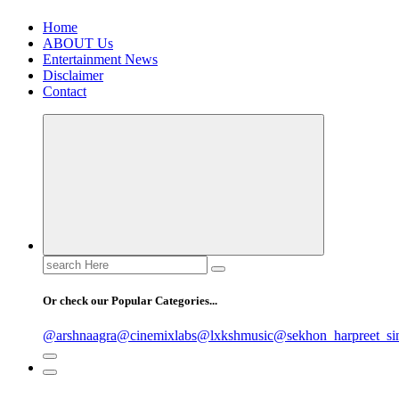
Home
ABOUT Us
Entertainment News
Disclaimer
Contact
Search
for:
Or check our Popular Categories...
@arshnaagra
@cinemixlabs
@lxkshmusic
@sekhon_harpreet_si