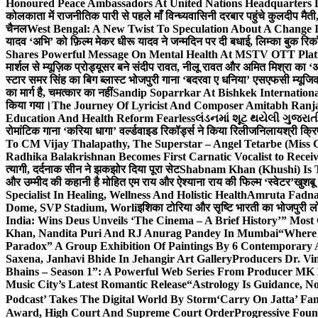
Honoured Peace Ambassadors At United Nations Headquarters 
कोलकाता में राजनीतिक पारी से पहले माँ विन्ध्यवासिनी दरबार पहुंचे कुलदीप मैती,
चैनल
West Bengal: A New Twist To Speculation About A Change 
यादव ‘अभि’ को फ़िल्म मेकर धीरू यादव ने जन्मदिन पर दी बधाई, लिम्का बुक रिकॉ
Shares Powerful Message On Mental Health At MSTV OTT Pla
मार्शल से म्यूज़िक प्रोड्यूसर बने संदीप रावत, नीलू रावत और अमित मिश्रा का 
स्टार समर सिंह का बिग ब्लास्ट भोजपुरी गाना ‘बदरवा ए धनिया’ एसएफसी म्यूज
का मार्ग है, चमत्कार का नहीं
Sandip Soparrkar At Bishkek Internationa
किया गया।
The Journey Of Lyricist And Composer Amitabh Ranja
Education And Health Reform Fearless
લંડનમાં શૂટ થયેલી ગુજરાત
रोमांटिक गाना ‘करिया धागा’ वर्ल्डवाइड रिकॉर्ड्स ने किया रिलीज
निलायश्री क्रि
To CM Vijay Thalapathy, The Superstar – Angel Tetarbe (Miss 
Radhika Balakrishnan Becomes First Carnatic Vocalist to Rece
त्यागी, दर्दनाक सीन ने झकझोर दिया पूरा सेट
Shabnam Khan (Khushi) Is T
और उम्मीद की कहानी है मोहित एम राय और ऐश्याना राय की फिल्म ‘स्वेटर’
खुशबू
Specialist In Healing, Wellness And Holistic Health
Amruta Fadnav
Dome, SVP Stadium, Worli
इशिका टोरिया और सृष्टि भारती का भोजपुरी ल
India: Wins Deus Unveils ‘The Cinema – A Brief History’” Most
Khan, Nandita Puri And RJ Anurag Pandey In Mumbai
“Where 
Paradox” A Group Exhibition Of Paintings By 6 Contemporary Ar
Saxena, Janhavi Bhide In Jehangir Art Gallery
Producers Dr. Vi
Bhains – Season 1”: A Powerful Web Series From Producer MK
Music City’s Latest Romantic Release
“Astrology Is Guidance, No
Podcast’ Takes The Digital World By Storm
‘Carry On Jatta’ Fam
Award, High Court And Supreme Court Order
Progressive Foun