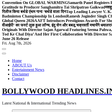
Convention On GLOBAL WARMING
Samarth Panel Registers 
Gratitude to Producer Sanghamitra Tai Shripatrao Gaikwad
मशहू
रिलीज किया बर्थडे एंथम गाना ‘बर्थडे वाला दिन
Top Leading Lawyer V. K.
Badminton Championship In London
Ramesh Joginder Singh Ch
Global Queen 2026
AAFT Introduces Prestigious Awards For Shor
वीआईपी’ का फर्स्ट लुक हुआ लॉन्च, इंदु सेन और बबलू चक्रवर्ती मचायेंगे धमाल
रा
Originals With Director Sajan Agarwal Featuring Seema Pahwa
Tod Ke Chal Diya’ And Her First Collaboration With Director 
June 26 Release
Fri. Aug 7th, 2026
Home
ABOUT Us
Entertainment News
Disclaimer
Contact
BOLLYWOOD HEADLINES.I
Latest National & International Trending News