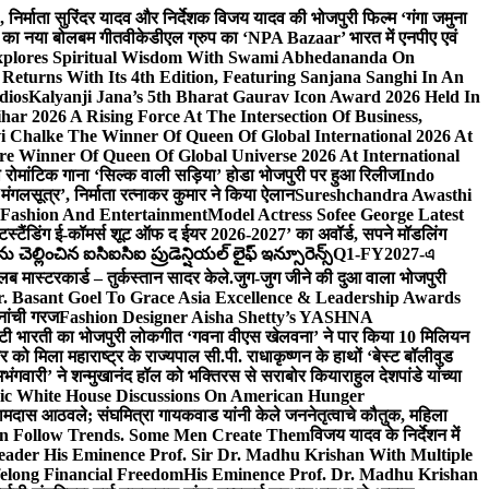
लि., निर्माता सुरिंदर यादव और निर्देशक विजय यादव की भोजपुरी फिल्म ‘गंगा जमुना
ंह का नया बोलबम गीत
वीकेडीएल ग्रुप का ‘NPA Bazaar’ भारत में एनपीए एवं
xplores Spiritual Wisdom With Swami Abhedananda On
Returns With Its 4th Edition, Featuring Sanjana Sanghi In An
dios
Kalyanji Jana’s 5th Bharat Gaurav Icon Award 2026 Held In
ar 2026 A Rising Force At The Intersection Of Business,
i Chalke The Winner Of Queen Of Global International 2026 At
e Winner Of Queen Of Global Universe 2026 At International
 का रोमांटिक गाना ‘सिल्क वाली सड़िया’ होडा भोजपुरी पर हुआ रिलीज
Indo
‘मंगलसूत्र’, निर्माता रत्नाकर कुमार ने किया ऐलान
Sureshchandra Awasthi
 Fashion And Entertainment
Model Actress Sofee George Latest
टस्टैंडिंग ई-कॉमर्स शूट ऑफ द ईयर 2026-2027’ का अवॉर्ड, सपने मॉडलिंग
ల్లించిన ఐసిఐసిఐ ప్రుడెన్షియల్ లైఫ్ ఇన్సూరెన్స్
Q1-FY2027-এ
्लब मास्टरकार्ड – तुर्कस्तान सादर केले.
जुग-जुग जीने की दुआ वाला भोजपुरी
. Basant Goel To Grace Asia Excellence & Leadership Awards
नांची गरज
Fashion Designer Aisha Shetty’s YASHNA
सृष्टी भारती का भोजपुरी लोकगीत ‘गवना वीएस खेलवना’ ने पार किया 10 मिलियन
ो मिला महाराष्ट्र के राज्यपाल सी.पी. राधाकृष्णन के हाथों ‘बेस्ट बॉलीवुड
‘अभंगवारी’ ने शन्मुखानंद हॉल को भक्तिरस से सराबोर किया
राहुल देशपांडे यांच्या
ic White House Discussions On American Hunger
ी रामदास आठवले; संघमित्रा गायकवाड यांनी केले जननेतृत्वाचे कौतुक, महिला
Follow Trends. Some Men Create Them
विजय यादव के निर्देशन में
eader His Eminence Prof. Sir Dr. Madhu Krishan With Multiple
elong Financial Freedom
His Eminence Prof. Dr. Madhu Krishan