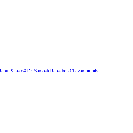
Rahul Shastri
# Dr. Santosh Raosaheb Chavan mumbai