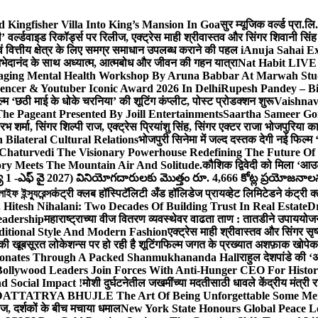
Kingfisher Villa Into King’s Mansion In Goa
सुर म्यूजिक वर्ल्ड प्रा.
’ वर्ल्डवाइड रिकॉर्ड्स पर रिलीज, एक्ट्रेस माही श्रीवास्तव और सिंगर शिवानी सि
ंग एवं वित्तीय क्षेत्र के लिए समग्र समाधान उपलब्ध कराने की पहल i
Anuja Sahai E
ी अभेदानंद के साथ अध्यात्म, आत्मबोध और जीवन की गहन यात्रा
Nat Habit LIVE 
ging Mental Health Workshop By Aruna Babbar At Marwah Stu
encer & Youtuber Iconic Award 2026 In Delhi
Rupesh Pandey – Bih
िल्म ‘छठी माई के धोके चरनिया’ की शूटिंग कंप्लीट, पोस्ट प्रोडक्शन शुरू
Vaishnav
he Pageant Presented By Joill Entertainments
Saartha Sameer Gor
 शर्मा, सिंगर शिल्पी राज, एक्ट्रेस प्रियांशु सिंह, सिंगर एक्टर राजा भोजपुरिया
ilateral Cultural Relations
भोजपुरी सिनेमा में जल्द दस्तक देगी नई फिल्म 
Chaturvedi The Visionary Powerhouse Redefining The Future Of
y Meets The Mountain Air And Solitude.
कौशिक द्विवेदी को मिला ‘आउ
 1 -ఎఫ్ వై 2027) వినియోగదారులకు మొత్తం రూ. 4,666 కోట్ల ప్రయోజనాలను చె
ফ ইন্স্যুরেন্স
कंट्री क्लब हॉस्पिटॅलिटी अँड हॉलिडेज प्रायव्हेट लिमिटेडने कंट्री क
 Hitesh Nihalani: Two Decades Of Building Trust In Real Estate
Dr
eadership
महाराष्ट्राच्या वीज वितरण व्यवस्थेवर वाढता ताण : तातडीने उपाययोज
itional Style And Modern Fashion
एक्ट्रेस माही श्रीवास्तव और सिंगर 
 की खूबसूरत लोकेशन्स पर हो रही है शूटिंग
फिल्म जगत के प्रख्यात अशफ़ाक खोपेकर क
onates Through A Packed Shanmukhananda Hall
राहुल देशपांडे की 
ollywood Leaders Join Forces With Anti-Hunger CEO For Histor
 Social Impact !
मोशी दुर्घटनेतील जखमींच्या मदतीसाठी धावले केंद्रीय मंत्र
TTATRYA BHUJLE The Art Of Being Unforgettable Some Men 
लीज, दर्शकों के बीच मचाया धमाल
New York State Honours Global Peace L