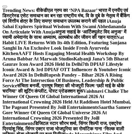
Skip
to
Trending News:
वीकेडीएल ग्रुप का ‘NPA Bazaar’ भारत में एनपीए एवं
content
डिस्ट्रेस्ड एसेट समाधान का बन रहा राष्ट्रीय मंच, वि के दुबे के नेतृत्व में बैंकिंग
एवं वित्तीय क्षेत्र के लिए समग्र समाधान उपलब्ध कराने की पहल i
Anuja
Sahai Explores Spiritual Wisdom With Swami Abhedananda
On Articulate With Anuja
अनुजा सहाई के ‘आर्टिक्युलेट विद अनुजा’ में
स्वामी अभेदानंद के साथ अध्यात्म, आत्मबोध और जीवन की गहन यात्रा
Nat
Habit LIVE Returns With Its 4th Edition, Featuring Sanjana
Sanghi In An Exclusive Look Inside Fresh Ayurveda
Kitchen
AAFT Hosts Engaging Mental Health Workshop By
Aruna Babbar At Marwah Studios
Kalyanji Jana’s 5th Bharat
Gaurav Icon Award 2026 Held In Delhi
7th DPIAF Lifestyle
Iconic Award & 3rd DPIAF OTT Influencer & Youtuber Iconic
Award 2026 In Delhi
Rupesh Pandey – Bihar 2026 A Rising
Force At The Intersection Of Business, Leadership & Public
Service
संचिता बनर्जी, प्रत्युष मिश्रा की भोजपुरी फिल्म ‘छठी माई के धोके
चरनिया’ की शूटिंग कंप्लीट, पोस्ट प्रोडक्शन शुरू
Vaishnavi Chalke The
Winner Of Queen Of Global International 2026 At
International Crowning 2026 Held At Raddison Hotel Mumbai,
The Pageant Presented By Joill Entertainments
Saartha Sameer
Gore Winner Of Queen Of Global Universe 2026 At
International Crowning 2026 Presented By Joill
Entertainments
डिजिटल स्टार सौरभ शर्मा, सिंगर शिल्पी राज, एक्ट्रेस
प्रियांशु सिंह, सिंगर एक्टर राजा भोजपुरिया का रोमांटिक गाना ‘सिल्क वाली