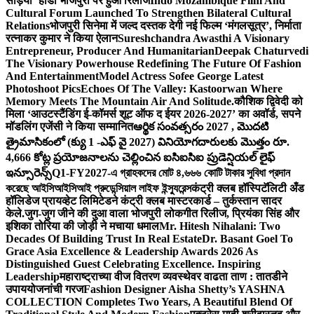
सड़िया’ होडा भोजपुरी पर हुआ रिलीज
Indo Mozambique Film And
Cultural Forum Launched To Strengthen Bilateral Cultural
Relations
भोजपुरी सिनेमा में जल्द दस्तक देगी नई फिल्म ‘मंगलसूत्र’, निर्माता
रत्नाकर कुमार ने किया ऐलान
Sureshchandra Awasthi A Visionary
Entrepreneur, Producer And Humanitarian
Deepak Chaturvedi
The Visionary Powerhouse Redefining The Future Of Fashion
And Entertainment
Model Actress Sofee George Latest
Photoshoot Pics
Echoes Of The Valley: Kastoorwan Where
Memory Meets The Mountain Air And Solitude.
कौशिक द्विवेदी को
मिला ‘आउटस्टैंडिंग ई-कॉमर्स शूट ऑफ द ईयर 2026-2027’ का अवॉर्ड, सपने
मॉडलिंग एजेंसी ने किया सम्मानित
ఆర్థిక సంవత్సరం 2027 , మొదటి
త్రైమాసికంలో (క్యు 1 -ఎఫ్ వై 2027) వినియోగదారులకు మొత్తం రూ.
4,666 కోట్ల ప్రయోజనాలను చెల్లించిన ఐసిఐసిఐ ప్రుడెన్షియల్ లైఫ్
ఇన్సూరెన్స్
Q1-FY2027-এ গ্রাহকদের মোট ৪,৬৬৬ কোটি টাকার সুবিধা প্রদান
করেছে আইসিআইসিআই প্রুডেন্সিয়াল লাইফ ইন্স্যুরেন্স
कंट्री क्लब हॉस्पिटॅलिटी अँड
हॉलिडेज प्रायव्हेट लिमिटेडने कंट्री क्लब मास्टरकार्ड – तुर्कस्तान सादर
केले.
जुग-जुग जीने की दुआ वाला भोजपुरी लोकगीत रिलीज, प्रियंका सिंह और
इशिका तोरिया की जोड़ी ने मचाया धमाल
Mr. Hitesh Nihalani: Two
Decades Of Building Trust In Real Estate
Dr. Basant Goel To
Grace Asia Excellence & Leadership Awards 2026 As
Distinguished Guest Celebrating Excellence. Inspiring
Leadership
महाराष्ट्राच्या वीज वितरण व्यवस्थेवर वाढता ताण : तातडीने
उपाययोजनांची गरज
Fashion Designer Aisha Shetty’s YASHNA
COLLECTION Completes Two Years, A Beautiful Blend Of