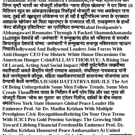
Traditional Style And Modern Fashion
एक्ट्रेस माही श्रीवास्तव और
सिंगर सृष्टी भारती का भोजपुरी लोकगीत ‘गवना वीएस खेलवना’ ने पार किया 10
मिलियन व्यूज का आंकड़ा
वर्ल्डवाइड रिकॉर्ड्स भोजपुरी का नया धमाकेदार गाना
जल्द, दुबई की खूबसूरत लोकेशन्स पर हो रही है शूटिंग
फिल्म जगत के प्रख्यात
अशफ़ाक खोपेकर को मिला महाराष्ट्र के राज्यपाल सी.पी. राधाकृष्णन के हाथों
‘बेस्ट बॉलीवुड एक्टिविस्ट’ का प्रतिष्ठित सम्मान
Rahul Deshpande’s
Abhangawari Resonates Through A Packed Shanmukhananda
Hall
राहुल देशपांडे की ‘अभंगवारी’ ने शन्मुखानंद हॉल को भक्तिरस से सराबोर
किया
राहुल देशपांडे यांच्या ‘अभंगवारी’ने शन्मुखानंद सभागृह भक्तिरसात न्हाऊन
निघाले
Hollywood And Bollywood Leaders Join Forces With
Anti-Hunger CEO For Historic White House Discussions On
American Hunger Crisis
PALLAVI THORAVE: A Rising Star
Of Lavani, Acting And Social Impact !
मोशी दुर्घटनेतील जखमींच्या
मदतीसाठी धावले केंद्रीय मंत्री रामदास आठवले; संघमित्रा गायकवाड यांनी
केले जननेतृत्वाचे कौतुक, महिला सक्षमीकरणासाठी शासनाच्या योजनांचा लाभ
देण्याची केली मागणी
RAJESHH DATTATRYA BHUJLE The Art
Of Being Unforgettable Some Men Follow Trends. Some Men
Create Them
विजय यादव के निर्देशन में बनी प्रेम सिंह और रक्षा गुप्ता की
भोजपुरी फिल्म ‘जोरू का गुलाम’ का ट्रेलर रिलीज, दर्शकों के बीच मचाया
धमाल
New York State Honours Global Peace Leader His
Eminence Prof. Sir Dr. Madhu Krishan With Multiple
Prestigious Civic Recognitions
Retiring On Your Own Terms
With ICICI Pru Gold Pension Savings: The Growing Shift
Toward Lifelong Financial Freedom
His Eminence Prof. Dr.
Madhu Krishan Honoured Peace Ambassadors At United