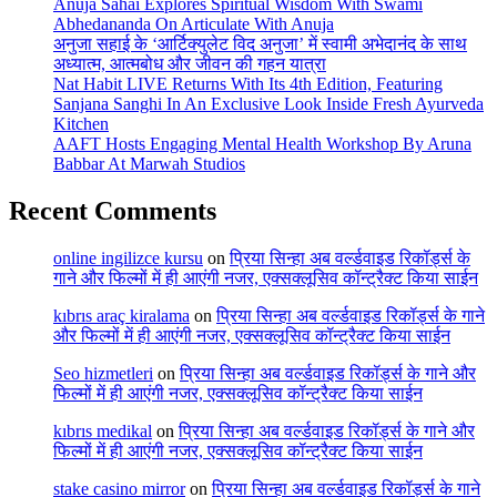
Anuja Sahai Explores Spiritual Wisdom With Swami
Abhedananda On Articulate With Anuja
अनुजा सहाई के ‘आर्टिक्युलेट विद अनुजा’ में स्वामी अभेदानंद के साथ
अध्यात्म, आत्मबोध और जीवन की गहन यात्रा
Nat Habit LIVE Returns With Its 4th Edition, Featuring
Sanjana Sanghi In An Exclusive Look Inside Fresh Ayurveda
Kitchen
AAFT Hosts Engaging Mental Health Workshop By Aruna
Babbar At Marwah Studios
Recent Comments
online ingilizce kursu
on
प्रिया सिन्हा अब वर्ल्डवाइड रिकॉर्ड्स के
गाने और फिल्मों में ही आएंगी नजर, एक्सक्लूसिव कॉन्ट्रैक्ट किया साईन
kıbrıs araç kiralama
on
प्रिया सिन्हा अब वर्ल्डवाइड रिकॉर्ड्स के गाने
और फिल्मों में ही आएंगी नजर, एक्सक्लूसिव कॉन्ट्रैक्ट किया साईन
Seo hizmetleri
on
प्रिया सिन्हा अब वर्ल्डवाइड रिकॉर्ड्स के गाने और
फिल्मों में ही आएंगी नजर, एक्सक्लूसिव कॉन्ट्रैक्ट किया साईन
kıbrıs medikal
on
प्रिया सिन्हा अब वर्ल्डवाइड रिकॉर्ड्स के गाने और
फिल्मों में ही आएंगी नजर, एक्सक्लूसिव कॉन्ट्रैक्ट किया साईन
stake casino mirror
on
प्रिया सिन्हा अब वर्ल्डवाइड रिकॉर्ड्स के गाने