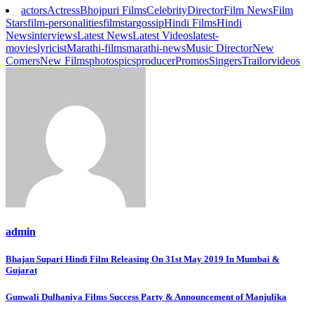
actors
Actress
Bhojpuri Films
Celebrity
Director
Film News
Film
Stars
film-personalities
filmstar
gossip
Hindi Films
Hindi
News
interviews
Latest News
Latest Videos
latest-
movies
lyricist
Marathi-films
marathi-news
Music Director
New
Comers
New Films
photos
pics
producer
Promos
Singers
Trailor
videos
admin
Post
Bhajan Supari Hindi Film Releasing On 31st May 2019 In Mumbai &
Gujarat
navigation
Gunwali Dulhaniya Films Success Party & Announcement of Manjulika