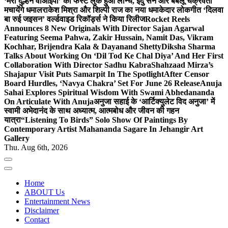
‘मेरी दुल्हन वीआईपी’ का फर्स्ट लुक हुआ लॉन्च, इंदु सेन और बबलू चक्रवर्ती
मचायेंगे धमाल
राकेश मिश्रा और शिल्पी राज का नया धमाकेदार लोकगीत ‘दिलवा
बा रुई जइसन’ वर्ल्डवाइड रिकॉर्ड्स ने किया रिलीज
Rocket Reels
Announces 8 New Originals With Director Sajan Agarwal
Featuring Seema Pahwa, Zakir Hussain, Namit Das, Vikram
Kochhar, Brijendra Kala & Dayanand Shetty
Diksha Sharma
Talks About Working On ‘Dil Tod Ke Chal Diya’ And Her First
Collaboration With Director Sadhu Kabra
Shahzaad Mirza’s
Shajapur Visit Puts Samarpit In The Spotlight
After Censor
Board Hurdles, ‘Navya Chakra’ Set For June 26 Release
Anuja
Sahai Explores Spiritual Wisdom With Swami Abhedananda
On Articulate With Anuja
अनुजा सहाई के ‘आर्टिक्युलेट विद अनुजा’ में
स्वामी अभेदानंद के साथ अध्यात्म, आत्मबोध और जीवन की गहन
यात्रा
“Listening To Birds” Solo Show Of Paintings By
Contemporary Artist Mahananda Sagare In Jehangir Art
Gallery
Thu. Aug 6th, 2026
Home
ABOUT Us
Entertainment News
Disclaimer
Contact