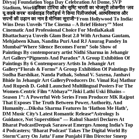
Divyaj Foundation Yoga Day Celebration At Dome, SVP
Stadium, Worli
इशिका टोरिया और सृष्टि भारती का भोजपुरी लोकगीत ‘लव
यू कहबे करब’ वर्ल्डवाइड रिकॉर्ड्स ने किया रिलीज
संघर्ष, आत्मविश्वास और
सपनों की उड़ान का नाम है मोनिका सुराजी
“From Hollywood To India:
Wins Deus Unveils ‘The Cinema – A Brief History’” Most
Cinematic And Professional Choice For Media
Kakali
Bhattacharya Unveils Glam Beat 2.0 With Archana Gautam,
Mehjabeen Khan, Nandita Puri And RJ Anurag Pandey In
Mumbai
“Where Silence Becomes Form” Solo Show of
Paintings By contemporary artist Nidhi Sharma in Jehangir
Art Gallery
“Pigments And Paradox” A Group Exhibition Of
Paintings By 6 Contemporary Artists In Jehangir Art
Gallery
“Florals & Forms” A Group Exhibition Of Paintings By
Sudha Barshikar, Nanda Pathak, Sohnal V. Saxena, Janhavi
Bhide In Jehangir Art Gallery
Producers Dr. Vimal Raj Mathur
And Rupesh D. Gohil Launched Multilingual Posters For The
Women-Centric Film “Abhaya”
“Jiski Lathi Uski Bhains –
Season 1”: A Powerful Web Series From Producer MK Rajput
That Exposes The Truth Between Power, Authority, And
Humanity…
Diksha Sharma Features In ‘Hathon Me Hath’,
DM Music City’s Latest Romantic Release
“Astrology Is
Guidance, Not Superstition” — Rahul Shastri Declares At
Bharat Podcast
Deepak Saraswat Emerges Among India’s Top
4 Podcasters; ‘Bharat Podcast’ Takes The Digital World By
Storm
‘Carry On Jatta’ Fame Punjabi Film Director Smeep