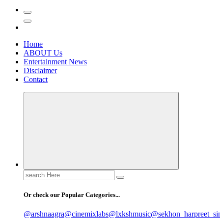
Home
ABOUT Us
Entertainment News
Disclaimer
Contact
Search
for:
Or check our Popular Categories...
@arshnaagra
@cinemixlabs
@lxkshmusic
@sekhon_harpreet_si