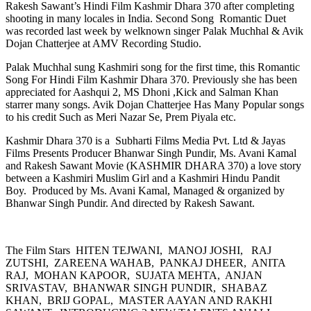
Rakesh Sawant’s Hindi Film Kashmir Dhara 370 after completing
shooting in many locales in India. Second Song Romantic Duet
was recorded last week by welknown singer Palak Muchhal & Avik
Dojan Chatterjee at AMV Recording Studio.
Palak Muchhal sung Kashmiri song for the first time, this Romantic
Song For Hindi Film Kashmir Dhara 370. Previously she has been
appreciated for Aashqui 2, MS Dhoni ,Kick and Salman Khan
starrer many songs. Avik Dojan Chatterjee Has Many Popular songs
to his credit Such as Meri Nazar Se, Prem Piyala etc.
Kashmir Dhara 370 is a Subharti Films Media Pvt. Ltd & Jayas
Films Presents Producer Bhanwar Singh Pundir, Ms. Avani Kamal
and Rakesh Sawant Movie (KASHMIR DHARA 370) a love story
between a Kashmiri Muslim Girl and a Kashmiri Hindu Pandit
Boy. Produced by Ms. Avani Kamal, Managed & organized by
Bhanwar Singh Pundir. And directed by Rakesh Sawant.
The Film Stars HITEN TEJWANI, MANOJ JOSHI, RAJ
ZUTSHI, ZAREENA WAHAB, PANKAJ DHEER, ANITA
RAJ, MOHAN KAPOOR, SUJATA MEHTA, ANJAN
SRIVASTAV, BHANWAR SINGH PUNDIR, SHABAZ
KHAN, BRIJ GOPAL, MASTER AAYAN AND RAKHI