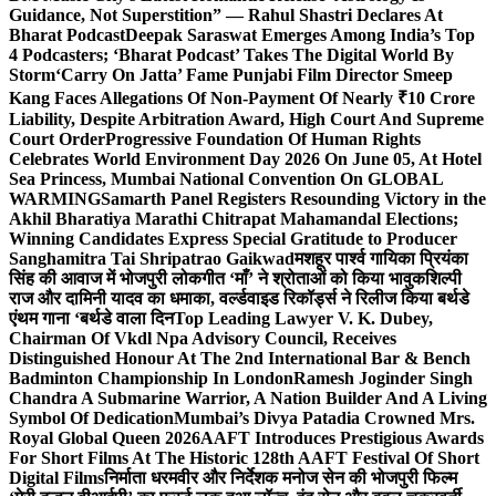
Guidance, Not Superstition” — Rahul Shastri Declares At
Bharat Podcast
Deepak Saraswat Emerges Among India’s Top
4 Podcasters; ‘Bharat Podcast’ Takes The Digital World By
Storm
‘Carry On Jatta’ Fame Punjabi Film Director Smeep
Kang Faces Allegations Of Non-Payment Of Nearly ₹10 Crore
Liability, Despite Arbitration Award, High Court And Supreme
Court Order
Progressive Foundation Of Human Rights
Celebrates World Environment Day 2026 On June 05, At Hotel
Sea Princess, Mumbai National Convention On GLOBAL
WARMING
Samarth Panel Registers Resounding Victory in the
Akhil Bharatiya Marathi Chitrapat Mahamandal Elections;
Winning Candidates Express Special Gratitude to Producer
Sanghamitra Tai Shripatrao Gaikwad
मशहूर पार्श्व गायिका प्रियंका
सिंह की आवाज में भोजपुरी लोकगीत ‘माँ’ ने श्रोताओं को किया भावुक
शिल्पी
राज और दामिनी यादव का धमाका, वर्ल्डवाइड रिकॉर्ड्स ने रिलीज किया बर्थडे
एंथम गाना ‘बर्थडे वाला दिन
Top Leading Lawyer V. K. Dubey,
Chairman Of Vkdl Npa Advisory Council, Receives
Distinguished Honour At The 2nd International Bar & Bench
Badminton Championship In London
Ramesh Joginder Singh
Chandra A Submarine Warrior, A Nation Builder And A Living
Symbol Of Dedication
Mumbai’s Divya Patadia Crowned Mrs.
Royal Global Queen 2026
AAFT Introduces Prestigious Awards
For Short Films At The Historic 128th AAFT Festival Of Short
Digital Films
निर्माता धरमवीर और निर्देशक मनोज सेन की भोजपुरी फिल्म