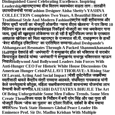
Distinguished Guest Celebrating Excellence. Inspiring
Leadership
महाराष्ट्राच्या वीज वितरण व्यवस्थेवर वाढता ताण : तातडीने
उपाययोजनांची गरज
Fashion Designer Aisha Shetty’s YASHNA
COLLECTION Completes Two Years, A Beautiful Blend Of
Traditional Style And Modern Fashion
एक्ट्रेस माही श्रीवास्तव और
सिंगर सृष्टी भारती का भोजपुरी लोकगीत ‘गवना वीएस खेलवना’ ने पार किया 10
मिलियन व्यूज का आंकड़ा
वर्ल्डवाइड रिकॉर्ड्स भोजपुरी का नया धमाकेदार गाना
जल्द, दुबई की खूबसूरत लोकेशन्स पर हो रही है शूटिंग
फिल्म जगत के प्रख्यात
अशफ़ाक खोपेकर को मिला महाराष्ट्र के राज्यपाल सी.पी. राधाकृष्णन के हाथों
‘बेस्ट बॉलीवुड एक्टिविस्ट’ का प्रतिष्ठित सम्मान
Rahul Deshpande’s
Abhangawari Resonates Through A Packed Shanmukhananda
Hall
राहुल देशपांडे की ‘अभंगवारी’ ने शन्मुखानंद हॉल को भक्तिरस से सराबोर
किया
राहुल देशपांडे यांच्या ‘अभंगवारी’ने शन्मुखानंद सभागृह भक्तिरसात न्हाऊन
निघाले
Hollywood And Bollywood Leaders Join Forces With
Anti-Hunger CEO For Historic White House Discussions On
American Hunger Crisis
PALLAVI THORAVE: A Rising Star
Of Lavani, Acting And Social Impact !
मोशी दुर्घटनेतील जखमींच्या
मदतीसाठी धावले केंद्रीय मंत्री रामदास आठवले; संघमित्रा गायकवाड यांनी
केले जननेतृत्वाचे कौतुक, महिला सक्षमीकरणासाठी शासनाच्या योजनांचा लाभ
देण्याची केली मागणी
RAJESHH DATTATRYA BHUJLE The Art
Of Being Unforgettable Some Men Follow Trends. Some Men
Create Them
विजय यादव के निर्देशन में बनी प्रेम सिंह और रक्षा गुप्ता की
भोजपुरी फिल्म ‘जोरू का गुलाम’ का ट्रेलर रिलीज, दर्शकों के बीच मचाया
धमाल
New York State Honours Global Peace Leader His
Eminence Prof. Sir Dr. Madhu Krishan With Multiple