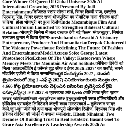
Gore Winner Of Queen Of Global Universe 2026 At
International Crowning 2026 Presented By Joill
Entertainments
डिजिटल स्टार सौरभ शर्मा, सिंगर शिल्पी राज, एक्ट्रेस
प्रियांशु सिंह, सिंगर एक्टर राजा भोजपुरिया का रोमांटिक गाना ‘सिल्क वाली
सड़िया’ होडा भोजपुरी पर हुआ रिलीज
Indo Mozambique Film And
Cultural Forum Launched To Strengthen Bilateral Cultural
Relations
भोजपुरी सिनेमा में जल्द दस्तक देगी नई फिल्म ‘मंगलसूत्र’, निर्माता
रत्नाकर कुमार ने किया ऐलान
Sureshchandra Awasthi A Visionary
Entrepreneur, Producer And Humanitarian
Deepak Chaturvedi
The Visionary Powerhouse Redefining The Future Of Fashion
And Entertainment
Model Actress Sofee George Latest
Photoshoot Pics
Echoes Of The Valley: Kastoorwan Where
Memory Meets The Mountain Air And Solitude.
कौशिक द्विवेदी को
मिला ‘आउटस्टैंडिंग ई-कॉमर्स शूट ऑफ द ईयर 2026-2027’ का अवॉर्ड, सपने
मॉडलिंग एजेंसी ने किया सम्मानित
ఆర్థిక సంవత్సరం 2027 , మొదటి
త్రైమాసికంలో (క్యు 1 -ఎఫ్ వై 2027) వినియోగదారులకు మొత్తం రూ.
4,666 కోట్ల ప్రయోజనాలను చెల్లించిన ఐసిఐసిఐ ప్రుడెన్షియల్ లైఫ్
ఇన్సూరెన్స్
Q1-FY2027-এ গ্রাহকদের মোট ৪,৬৬৬ কোটি টাকার সুবিধা প্রদান
করেছে আইসিআইসিআই প্রুডেন্সিয়াল লাইফ ইন্স্যুরেন্স
कंट्री क्लब हॉस्पिटॅलिटी अँड
हॉलिडेज प्रायव्हेट लिमिटेडने कंट्री क्लब मास्टरकार्ड – तुर्कस्तान सादर
केले.
जुग-जुग जीने की दुआ वाला भोजपुरी लोकगीत रिलीज, प्रियंका सिंह और
इशिका तोरिया की जोड़ी ने मचाया धमाल
Mr. Hitesh Nihalani: Two
Decades Of Building Trust In Real Estate
Dr. Basant Goel To
Grace Asia Excellence & Leadership Awards 2026 As