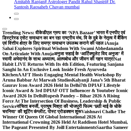
Amitabh Ranjan
# Astrologer Pandit Rahul Shastri
# Dr.
Santosh Raosaheb Chavan mumbai
Trending News:
वीकेडीएल ग्रुप का ‘NPA Bazaar’ भारत में एनपीए एवं
डिस्ट्रेस्ड एसेट समाधान का बन रहा राष्ट्रीय मंच, वि के दुबे के नेतृत्व में बैंकिंग
एवं वित्तीय क्षेत्र के लिए समग्र समाधान उपलब्ध कराने की पहल i
Anuja
Sahai Explores Spiritual Wisdom With Swami Abhedananda
On Articulate With Anuja
अनुजा सहाई के ‘आर्टिक्युलेट विद अनुजा’ में
स्वामी अभेदानंद के साथ अध्यात्म, आत्मबोध और जीवन की गहन यात्रा
Nat
Habit LIVE Returns With Its 4th Edition, Featuring Sanjana
Sanghi In An Exclusive Look Inside Fresh Ayurveda
Kitchen
AAFT Hosts Engaging Mental Health Workshop By
Aruna Babbar At Marwah Studios
Kalyanji Jana’s 5th Bharat
Gaurav Icon Award 2026 Held In Delhi
7th DPIAF Lifestyle
Iconic Award & 3rd DPIAF OTT Influencer & Youtuber Iconic
Award 2026 In Delhi
Rupesh Pandey – Bihar 2026 A Rising
Force At The Intersection Of Business, Leadership & Public
Service
संचिता बनर्जी, प्रत्युष मिश्रा की भोजपुरी फिल्म ‘छठी माई के धोके
चरनिया’ की शूटिंग कंप्लीट, पोस्ट प्रोडक्शन शुरू
Vaishnavi Chalke The
Winner Of Queen Of Global International 2026 At
International Crowning 2026 Held At Raddison Hotel Mumbai,
The Pageant Presented By Joill Entertainments
Saartha Sameer