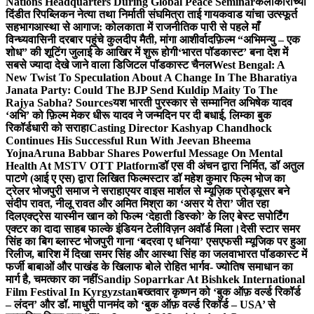
Nations Headquarters During Global Peace Seminar
कलाकारांच्या
दिंडीत रिपब्लिकन नेत्या तथा निर्माती संघमित्रा ताई गायकवाड यांचा उत्स्फूर्त
सहभाग
आस्था से आगाज: कोलकाता में राजनीतिक पारी से पहले माँ
विन्ध्यवासिनी दरबार पहुंचे कुलदीप मैती, मांगा आशीर्वाद
फ़िल्म “अभिमन्यु – एक
शोध” की शूटिंग जुलाई के आखिर में शुरू होगी
‘भारत पॉडकास्ट’ बना देश में
सबसे ज्यादा देखे जाने वाला डिजिटल पॉडकास्ट चैनल
West Bengal: A
New Twist To Speculation About A Change In The Bharatiya
Janata Party: Could The BJP Send Kuldip Maity To The
Rajya Sabha? Sources
यश भारती पुरस्कार से सम्मानित अभिषेक यादव
‘अभि’ को फ़िल्म मेकर धीरू यादव ने जन्मदिन पर दी बधाई, लिम्का बुक
रिकॉर्डधारी को सराहा
Casting Director Kashyap Chandhock
Continues His Successful Run With Jeevan Bheema
Yojna
Aruna Babbar Shares Powerful Message On Mental
Health At MSTV OTT Platform
डॉ एस वी अंचन द्वारा निर्मित, डॉ अतुल
पाटणे (आई ए एस) द्वारा लिखित फिल्मस्टार डॉ महेश कुमार फिल्म भोज का
ट्रेलर भोजपुरी समाज ने सराहा
एयर वाइस मार्शल से म्यूज़िक प्रोड्यूसर बने
संदीप रावत, नीलू रावत और अमित मिश्रा का ‘असर ये तेरा’ जीत रहा
दिल
एक्ट्रेस यास्मीन खान को फिल्म ‘देहाती डिस्को’ के लिए बेस्ट सपोर्टिंग
एक्टर का दादा साहब फाल्के इंडियन टेलीविज़न अवॉर्ड मिला।
देसी स्टार समर
सिंह का बिग ब्लास्ट भोजपुरी गाना ‘बदरवा ए धनिया’ एसएफसी म्यूजिक पर हुआ
रिलीज, बारिश में दिखा समर सिंह और आस्था सिंह का जलवा
भारत पॉडकास्ट में
फर्जी बाबाओं और पाखंड के खिलाफ बोले रोहित भार्गव- ज्योतिष समाधान का
मार्ग है, चमत्कार का नहीं
Sandip Soparrkar At Bishkek International
Film Festival In Kyrgyzstan
बख्तवार कृष्णन को ‘बुक ऑफ़ वर्ल्ड रिकॉर्ड
– लंदन’ और डॉ. माधुरी पानमंद को ‘बुक ऑफ़ वर्ल्ड रिकॉर्ड – USA’ से