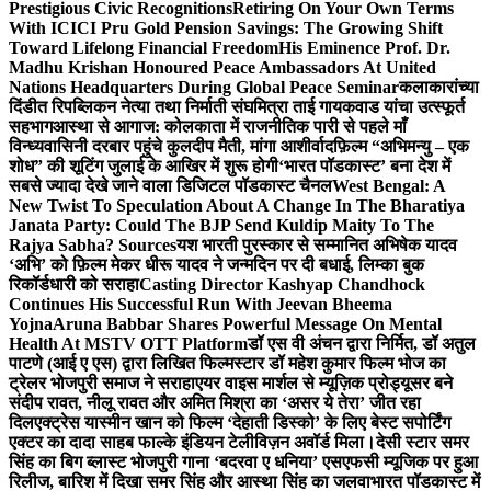
Prestigious Civic Recognitions
Retiring On Your Own Terms
With ICICI Pru Gold Pension Savings: The Growing Shift
Toward Lifelong Financial Freedom
His Eminence Prof. Dr.
Madhu Krishan Honoured Peace Ambassadors At United
Nations Headquarters During Global Peace Seminar
कलाकारांच्या
दिंडीत रिपब्लिकन नेत्या तथा निर्माती संघमित्रा ताई गायकवाड यांचा उत्स्फूर्त
सहभाग
आस्था से आगाज: कोलकाता में राजनीतिक पारी से पहले माँ
विन्ध्यवासिनी दरबार पहुंचे कुलदीप मैती, मांगा आशीर्वाद
फ़िल्म “अभिमन्यु – एक
शोध” की शूटिंग जुलाई के आखिर में शुरू होगी
‘भारत पॉडकास्ट’ बना देश में
सबसे ज्यादा देखे जाने वाला डिजिटल पॉडकास्ट चैनल
West Bengal: A
New Twist To Speculation About A Change In The Bharatiya
Janata Party: Could The BJP Send Kuldip Maity To The
Rajya Sabha? Sources
यश भारती पुरस्कार से सम्मानित अभिषेक यादव
‘अभि’ को फ़िल्म मेकर धीरू यादव ने जन्मदिन पर दी बधाई, लिम्का बुक
रिकॉर्डधारी को सराहा
Casting Director Kashyap Chandhock
Continues His Successful Run With Jeevan Bheema
Yojna
Aruna Babbar Shares Powerful Message On Mental
Health At MSTV OTT Platform
डॉ एस वी अंचन द्वारा निर्मित, डॉ अतुल
पाटणे (आई ए एस) द्वारा लिखित फिल्मस्टार डॉ महेश कुमार फिल्म भोज का
ट्रेलर भोजपुरी समाज ने सराहा
एयर वाइस मार्शल से म्यूज़िक प्रोड्यूसर बने
संदीप रावत, नीलू रावत और अमित मिश्रा का ‘असर ये तेरा’ जीत रहा
दिल
एक्ट्रेस यास्मीन खान को फिल्म ‘देहाती डिस्को’ के लिए बेस्ट सपोर्टिंग
एक्टर का दादा साहब फाल्के इंडियन टेलीविज़न अवॉर्ड मिला।
देसी स्टार समर
सिंह का बिग ब्लास्ट भोजपुरी गाना ‘बदरवा ए धनिया’ एसएफसी म्यूजिक पर हुआ
रिलीज, बारिश में दिखा समर सिंह और आस्था सिंह का जलवा
भारत पॉडकास्ट में