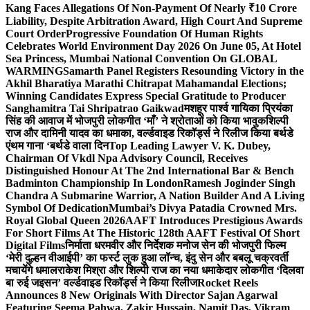
Kang Faces Allegations Of Non-Payment Of Nearly ₹10 Crore
Liability, Despite Arbitration Award, High Court And Supreme
Court Order
Progressive Foundation Of Human Rights
Celebrates World Environment Day 2026 On June 05, At Hotel
Sea Princess, Mumbai National Convention On GLOBAL
WARMING
Samarth Panel Registers Resounding Victory in the
Akhil Bharatiya Marathi Chitrapat Mahamandal Elections;
Winning Candidates Express Special Gratitude to Producer
Sanghamitra Tai Shripatrao Gaikwad
मशहूर पार्श्व गायिका प्रियंका
सिंह की आवाज में भोजपुरी लोकगीत ‘माँ’ ने श्रोताओं को किया भावुक
शिल्पी
राज और दामिनी यादव का धमाका, वर्ल्डवाइड रिकॉर्ड्स ने रिलीज किया बर्थडे
एंथम गाना ‘बर्थडे वाला दिन
Top Leading Lawyer V. K. Dubey,
Chairman Of Vkdl Npa Advisory Council, Receives
Distinguished Honour At The 2nd International Bar & Bench
Badminton Championship In London
Ramesh Joginder Singh
Chandra A Submarine Warrior, A Nation Builder And A Living
Symbol Of Dedication
Mumbai’s Divya Patadia Crowned Mrs.
Royal Global Queen 2026
AAFT Introduces Prestigious Awards
For Short Films At The Historic 128th AAFT Festival Of Short
Digital Films
निर्माता धरमवीर और निर्देशक मनोज सेन की भोजपुरी फिल्म
‘मेरी दुल्हन वीआईपी’ का फर्स्ट लुक हुआ लॉन्च, इंदु सेन और बबलू चक्रवर्ती
मचायेंगे धमाल
राकेश मिश्रा और शिल्पी राज का नया धमाकेदार लोकगीत ‘दिलवा
बा रुई जइसन’ वर्ल्डवाइड रिकॉर्ड्स ने किया रिलीज
Rocket Reels
Announces 8 New Originals With Director Sajan Agarwal
Featuring Seema Pahwa, Zakir Hussain, Namit Das, Vikram