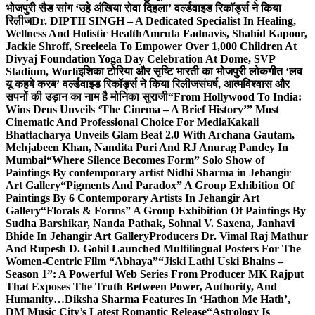
भोजपुरी सैड सांग ‘उहे अंखिया रोवा दिहला’ वर्ल्डवाइड रिकॉर्ड्स ने किया
रिलीज
Dr. DIPTII SINGH – A Dedicated Specialist In Healing,
Wellness And Holistic Health
Amruta Fadnavis, Shahid Kapoor,
Jackie Shroff, Sreeleela To Empower Over 1,000 Children At
Divyaj Foundation Yoga Day Celebration At Dome, SVP
Stadium, Worli
इशिका टोरिया और सृष्टि भारती का भोजपुरी लोकगीत ‘लव
यू कहबे करब’ वर्ल्डवाइड रिकॉर्ड्स ने किया रिलीज
संघर्ष, आत्मविश्वास और
सपनों की उड़ान का नाम है मोनिका सुराजी
“From Hollywood To India:
Wins Deus Unveils ‘The Cinema – A Brief History’” Most
Cinematic And Professional Choice For Media
Kakali
Bhattacharya Unveils Glam Beat 2.0 With Archana Gautam,
Mehjabeen Khan, Nandita Puri And RJ Anurag Pandey In
Mumbai
“Where Silence Becomes Form” Solo Show of
Paintings By contemporary artist Nidhi Sharma in Jehangir
Art Gallery
“Pigments And Paradox” A Group Exhibition Of
Paintings By 6 Contemporary Artists In Jehangir Art
Gallery
“Florals & Forms” A Group Exhibition Of Paintings By
Sudha Barshikar, Nanda Pathak, Sohnal V. Saxena, Janhavi
Bhide In Jehangir Art Gallery
Producers Dr. Vimal Raj Mathur
And Rupesh D. Gohil Launched Multilingual Posters For The
Women-Centric Film “Abhaya”
“Jiski Lathi Uski Bhains –
Season 1”: A Powerful Web Series From Producer MK Rajput
That Exposes The Truth Between Power, Authority, And
Humanity…
Diksha Sharma Features In ‘Hathon Me Hath’,
DM Music City’s Latest Romantic Release
“Astrology Is