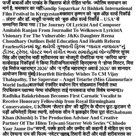
फर्जी बाबाओं और पाखंड के खिलाफ बोले रोहित भार्गव- ज्योतिष समाधान का
मार्ग है, चमत्कार का नहीं
Sandip Soparrkar At Bishkek International
Film Festival In Kyrgyzstan
बख्तवार कृष्णन को ‘बुक ऑफ़ वर्ल्ड रिकॉर्ड
– लंदन’ और डॉ. माधुरी पानमंद को ‘बुक ऑफ़ वर्ल्ड रिकॉर्ड – USA’ से
सम्मानित किया गया।
The Journey Of Lyricist And Composer
Amitabh Ranjan From Journalist To Welknown Lyricist
A
Visionary For The Vulnerable: J&Ks Daughter Reena
Choudhary Outlines Bold Education And Health Reform
Fearless
લંડનમાં શૂટ થયેલી ગુજરાતી ફિલ્મ “લાયક નાલાયક”નું
ટીઝર, ટ્રેલર, પોસ્ટર અને સંગીત ભવ્ય સમારોહમાં લોન્ચ
सिंगर सुगम
सिंह और एक्ट्रेस माही श्रीवास्तव का भोजपुरी रोमांटिक गाना ‘करिया धागा’
वर्ल्डवाइड रिकॉर्ड्स ने किया रिलीज
निलायश्री क्रिएशन्स ने ‘होप्स मिस्टर, मिस
एंड मिसेज महाराष्ट्र 2026’ और ‘द ग्रैंड महाराष्ट्र अवार्ड 2026’ का शानदार
आयोजन किया मुंबई:
Heartfelt Birthday Wishes To CM Vijay
Thalapathy, The Superstar – Angel Tetarbe (Miss Glamourface
World India)
बालगंधर्व रंगमंदिर वर्धापन दिन सोहळ्यात निर्माती तथा
रिपब्लिकन पक्षाच्या नेत्या संघमित्रा ताई गायकवाड यांचा विशेष सन्मान
Dr
Radhika Balakrishnan Becomes First Carnatic Vocalist to
Receive Honorary Fellowship from Royal Birmingham
Conservatoire, UK
फिल्म ‘शेल्टर होम’ की शूटिंग के दौरान फूट-फूटकर रो
पड़ीं अभिनेत्री दिव्या त्यागी, दर्दनाक सीन ने झकझोर दिया पूरा सेट
Shabnam
Khan (Khushi) Is The Production Advisor And Creative
Partner Of The Hiten Tejwani-Starrer Web Series “Chhodo
Yaar Jaane Do”
सपनों, पक्के इरादे और उम्मीद की कहानी है मोहित एम राय
और ऐश्याना राय की फिल्म ‘स्वेटर’
खुशबू तिवारी केटी और माही श्रीवास्तव का