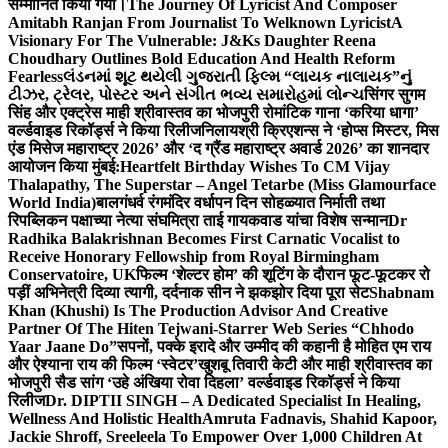
सम्मानित किया गया।
The Journey Of Lyricist And Composer
Amitabh Ranjan From Journalist To Welknown Lyricist
A
Visionary For The Vulnerable: J&Ks Daughter Reena
Choudhary Outlines Bold Education And Health Reform
Fearless
લંડનમાં શૂટ થયેલી ગુજરાતી ફિલ્મ “લાયક નાલાયક”નું
ટીઝર, ટ્રેલર, પોસ્ટર અને સંગીત ભવ્ય સમારોહમાં લોન્ચ
सिंगर सुगम
सिंह और एक्ट्रेस माही श्रीवास्तव का भोजपुरी रोमांटिक गाना ‘करिया धागा’
वर्ल्डवाइड रिकॉर्ड्स ने किया रिलीज
निलायश्री क्रिएशन्स ने ‘होप्स मिस्टर, मिस
एंड मिसेज महाराष्ट्र 2026’ और ‘द ग्रैंड महाराष्ट्र अवार्ड 2026’ का शानदार
आयोजन किया मुंबई:
Heartfelt Birthday Wishes To CM Vijay
Thalapathy, The Superstar – Angel Tetarbe (Miss Glamourface
World India)
बालगंधर्व रंगमंदिर वर्धापन दिन सोहळ्यात निर्माती तथा
रिपब्लिकन पक्षाच्या नेत्या संघमित्रा ताई गायकवाड यांचा विशेष सन्मान
Dr
Radhika Balakrishnan Becomes First Carnatic Vocalist to
Receive Honorary Fellowship from Royal Birmingham
Conservatoire, UK
फिल्म ‘शेल्टर होम’ की शूटिंग के दौरान फूट-फूटकर रो
पड़ीं अभिनेत्री दिव्या त्यागी, दर्दनाक सीन ने झकझोर दिया पूरा सेट
Shabnam
Khan (Khushi) Is The Production Advisor And Creative
Partner Of The Hiten Tejwani-Starrer Web Series “Chhodo
Yaar Jaane Do”
सपनों, पक्के इरादे और उम्मीद की कहानी है मोहित एम राय
और ऐश्याना राय की फिल्म ‘स्वेटर’
खुशबू तिवारी केटी और माही श्रीवास्तव का
भोजपुरी सैड सांग ‘उहे अंखिया रोवा दिहला’ वर्ल्डवाइड रिकॉर्ड्स ने किया
रिलीज
Dr. DIPTII SINGH – A Dedicated Specialist In Healing,
Wellness And Holistic Health
Amruta Fadnavis, Shahid Kapoor,
Jackie Shroff, Sreeleela To Empower Over 1,000 Children At