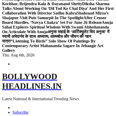
Kochhar, Brijendra Kala & Dayanand Shetty
Diksha Sharma
Talks About Working On ‘Dil Tod Ke Chal Diya’ And Her First
Collaboration With Director Sadhu Kabra
Shahzaad Mirza’s
Shajapur Visit Puts Samarpit In The Spotlight
After Censor
Board Hurdles, ‘Navya Chakra’ Set For June 26 Release
Anuja
Sahai Explores Spiritual Wisdom With Swami Abhedananda
On Articulate With Anuja
अनुजा सहाई के ‘आर्टिक्युलेट विद अनुजा’ में
स्वामी अभेदानंद के साथ अध्यात्म, आत्मबोध और जीवन की गहन
यात्रा
“Listening To Birds” Solo Show Of Paintings By
Contemporary Artist Mahananda Sagare In Jehangir Art
Gallery
Thu. Aug 6th, 2026
BOLLYWOOD
HEADLINES.IN
Latest National & International Trending News
Subscribe