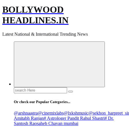
BOLLYWOOD
HEADLINES.IN
Latest National & International Trending News
Search
for:
Or check our Popular Categories...
@arshnaagra
@cinemixlabs
@lxkshmusic
@sekhon_harpreet_si
Amitabh Ranjan
# Astrologer Pandit Rahul Shastri
# Dr.
Santosh Raosaheb Chavan mumbai