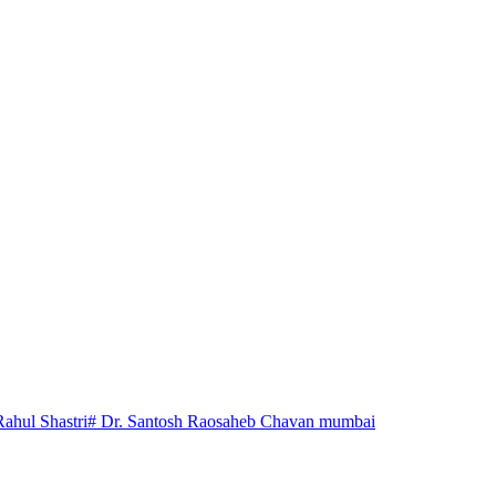
Rahul Shastri
# Dr. Santosh Raosaheb Chavan mumbai