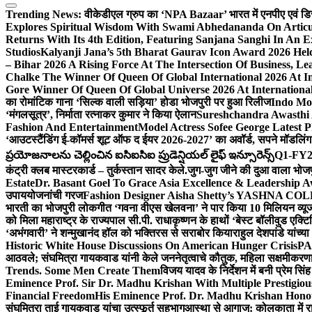
Trending News:
वीकेडीएल ग्रुप का ‘NPA Bazaar’ भारत में एनपीए एवं डिस्ट्र
Explores Spiritual Wisdom With Swami Abhedananda On Articu
Returns With Its 4th Edition, Featuring Sanjana Sanghi In An 
Studios
Kalyanji Jana’s 5th Bharat Gaurav Icon Award 2026 Held
– Bihar 2026 A Rising Force At The Intersection Of Business, Le
Chalke The Winner Of Queen Of Global International 2026 At I
Gore Winner Of Queen Of Global Universe 2026 At International
का रोमांटिक गाना ‘सिल्क वाली सड़िया’ होडा भोजपुरी पर हुआ रिलीज
Indo Moz
‘मंगलसूत्र’, निर्माता रत्नाकर कुमार ने किया ऐलान
Sureshchandra Awasthi 
Fashion And Entertainment
Model Actress Sofee George Latest P
‘आउटस्टैंडिंग ई-कॉमर्स शूट ऑफ द ईयर 2026-2027’ का अवॉर्ड, सपने मॉडलिंग 
ప్రయోజనాలను చెల్లించిన ఐసిఐసిఐ ప్రుడెన్షియల్ లైఫ్ ఇన్సూరెన్స్
Q1-FY2027
कंट्री क्लब मास्टरकार्ड – तुर्कस्तान सादर केले.
जुग-जुग जीने की दुआ वाला भोज
Estate
Dr. Basant Goel To Grace Asia Excellence & Leadership Aw
उपाययोजनांची गरज
Fashion Designer Aisha Shetty’s YASHNA COLL
भारती का भोजपुरी लोकगीत ‘गवना वीएस खेलवना’ ने पार किया 10 मिलियन व्य
को मिला महाराष्ट्र के राज्यपाल सी.पी. राधाकृष्णन के हाथों ‘बेस्ट बॉलीवुड एक्टि
‘अभंगवारी’ ने शन्मुखानंद हॉल को भक्तिरस से सराबोर किया
राहुल देशपांडे यांच्
Historic White House Discussions On American Hunger Crisis
PA
आठवले; संघमित्रा गायकवाड यांनी केले जननेतृत्वाचे कौतुक, महिला सक्षमीकरण
Trends. Some Men Create Them
विजय यादव के निर्देशन में बनी प्रेम सि
Eminence Prof. Sir Dr. Madhu Krishan With Multiple Prestigiou
Financial Freedom
His Eminence Prof. Dr. Madhu Krishan Hono
संघमित्रा ताई गायकवाड यांचा उत्स्फूर्त सहभाग
आस्था से आगाज: कोलकाता में राजन