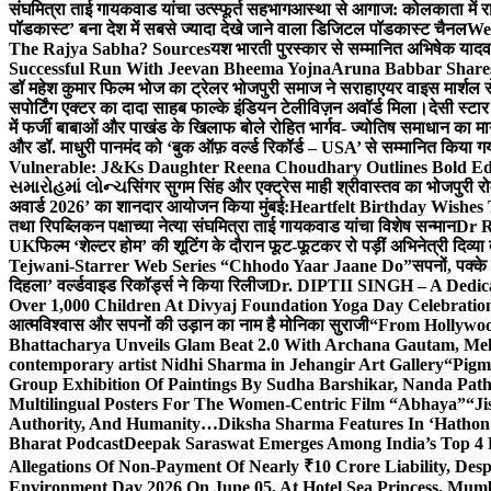
संघमित्रा ताई गायकवाड यांचा उत्स्फूर्त सहभाग
आस्था से आगाज: कोलकाता में राजन
पॉडकास्ट’ बना देश में सबसे ज्यादा देखे जाने वाला डिजिटल पॉडकास्ट चैनल
We
The Rajya Sabha? Sources
यश भारती पुरस्कार से सम्मानित अभिषेक यादव 
Successful Run With Jeevan Bheema Yojna
Aruna Babbar Share
डॉ महेश कुमार फिल्म भोज का ट्रेलर भोजपुरी समाज ने सराहा
एयर वाइस मार्शल स
सपोर्टिंग एक्टर का दादा साहब फाल्के इंडियन टेलीविज़न अवॉर्ड मिला।
देसी स्टा
में फर्जी बाबाओं और पाखंड के खिलाफ बोले रोहित भार्गव- ज्योतिष समाधान का मार्
और डॉ. माधुरी पानमंद को ‘बुक ऑफ़ वर्ल्ड रिकॉर्ड – USA’ से सम्मानित किया 
Vulnerable: J&Ks Daughter Reena Choudhary Outlines Bold Ed
સમારોહમાં લોન્ચ
सिंगर सुगम सिंह और एक्ट्रेस माही श्रीवास्तव का भोजपुरी रो
अवार्ड 2026’ का शानदार आयोजन किया मुंबई:
Heartfelt Birthday Wishes
तथा रिपब्लिकन पक्षाच्या नेत्या संघमित्रा ताई गायकवाड यांचा विशेष सन्मान
Dr R
UK
फिल्म ‘शेल्टर होम’ की शूटिंग के दौरान फूट-फूटकर रो पड़ीं अभिनेत्री दिव्या
Tejwani-Starrer Web Series “Chhodo Yaar Jaane Do”
सपनों, पक्के
दिहला’ वर्ल्डवाइड रिकॉर्ड्स ने किया रिलीज
Dr. DIPTII SINGH – A Dedicate
Over 1,000 Children At Divyaj Foundation Yoga Day Celebrati
आत्मविश्वास और सपनों की उड़ान का नाम है मोनिका सुराजी
“From Hollywood
Bhattacharya Unveils Glam Beat 2.0 With Archana Gautam, M
contemporary artist Nidhi Sharma in Jehangir Art Gallery
“Pigm
Group Exhibition Of Paintings By Sudha Barshikar, Nanda Patha
Multilingual Posters For The Women-Centric Film “Abhaya”
“Ji
Authority, And Humanity…
Diksha Sharma Features In ‘Hathon
Bharat Podcast
Deepak Saraswat Emerges Among India’s Top 4 P
Allegations Of Non-Payment Of Nearly ₹10 Crore Liability, De
Environment Day 2026 On June 05, At Hotel Sea Princess,