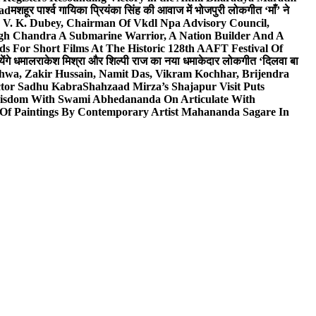
wad
मशहूर पार्श्व गायिका प्रियंका सिंह की आवाज में भोजपुरी लोकगीत ‘माँ’ ने
V. K. Dubey, Chairman Of Vkdl Npa Advisory Council,
gh Chandra A Submarine Warrior, A Nation Builder And A
s For Short Films At The Historic 128th AAFT Festival Of
ेंगे धमाल
राकेश मिश्रा और शिल्पी राज का नया धमाकेदार लोकगीत ‘दिलवा बा
hwa, Zakir Hussain, Namit Das, Vikram Kochhar, Brijendra
ctor Sadhu Kabra
Shahzaad Mirza’s Shajapur Visit Puts
 Wisdom With Swami Abhedananda On Articulate With
 Of Paintings By Contemporary Artist Mahananda Sagare In