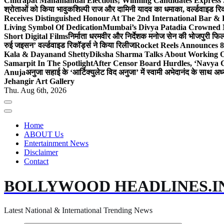
Chitrapat Mahamandal Elections; Winning Candidates Express 
श्रोताओं को किया भावुक
शिल्पी राज और दामिनी यादव का धमाका, वर्ल्डवाइड रिकॉ
Receives Distinguished Honour At The 2nd International Bar
Living Symbol Of Dedication
Mumbai’s Divya Patadia Crowned 
Short Digital Films
निर्माता धरमवीर और निर्देशक मनोज सेन की भोजपुरी फिल्म
रुई जइसन’ वर्ल्डवाइड रिकॉर्ड्स ने किया रिलीज
Rocket Reels Announces 8
Kala & Dayanand Shetty
Diksha Sharma Talks About Working On
Samarpit In The Spotlight
After Censor Board Hurdles, ‘Navya C
Anuja
अनुजा सहाई के ‘आर्टिक्युलेट विद अनुजा’ में स्वामी अभेदानंद के साथ 
Jehangir Art Gallery
Thu. Aug 6th, 2026
Home
ABOUT Us
Entertainment News
Disclaimer
Contact
BOLLYWOOD HEADLINES.I
Latest National & International Trending News