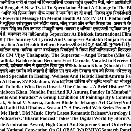
ीतिक पारी से पहले माँ विन्ध्यवासिनी दरबार पहुंचे कुलदीप मैती, मांगा आशीर्वाद
फ
st Bengal: A New Twist To Speculation About A Change In The B
‘अभि’ को फ़िल्म मेकर धीरू यादव ने जन्मदिन पर दी बधाई, लिम्का बुक रिकॉर्डधार
s Powerful Message On Mental Health At MSTV OTT Platform
डॉ
े म्यूज़िक प्रोड्यूसर बने संदीप रावत, नीलू रावत और अमित मिश्रा का ‘असर ये त
र समर सिंह का बिग ब्लास्ट भोजपुरी गाना ‘बदरवा ए धनिया’ एसएफसी म्यूजिक पर
ग है, चमत्कार का नहीं
Sandip Soparrkar At Bishkek International Film
गया।
The Journey Of Lyricist And Composer Amitabh Ranjan From 
ucation And Health Reform Fearless
લંડનમાં શૂટ થયેલી ગુજરાતી ફિ
मांटिक गाना ‘करिया धागा’ वर्ल्डवाइड रिकॉर्ड्स ने किया रिलीज
निलायश्री क्रिएशन्
 To CM Vijay Thalapathy, The Superstar – Angel Tetarbe (Miss G
adhika Balakrishnan Becomes First Carnatic Vocalist to Receive
 त्यागी, दर्दनाक सीन ने झकझोर दिया पूरा सेट
Shabnam Khan (Khushi) Is Th
 इरादे और उम्मीद की कहानी है मोहित एम राय और ऐश्याना राय की फिल्म ‘स्वेटर’
खु
d Specialist In Healing, Wellness And Holistic Health
Amruta Fad
on At Dome, SVP Stadium, Worli
इशिका टोरिया और सृष्टि भारती का भोजपुर
 To India: Wins Deus Unveils ‘The Cinema – A Brief History’” 
ehjabeen Khan, Nandita Puri And RJ Anurag Pandey In Mumbai
“
ents And Paradox” A Group Exhibition Of Paintings By 6 Contemp
k, Sohnal V. Saxena, Janhavi Bhide In Jehangir Art Gallery
Prod
ski Lathi Uski Bhains – Season 1”: A Powerful Web Series From
 Me Hath’, DM Music City’s Latest Romantic Release
“Astrology I
odcasters; ‘Bharat Podcast’ Takes The Digital World By Storm
‘C
spite Arbitration Award, High Court And Supreme Court Order
Pro
 Mumbai National Convention On GLOBAL WARMING
Samarth Panel 