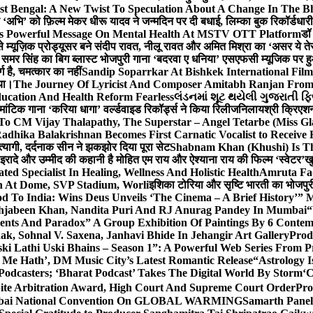
st Bengal: A New Twist To Speculation About A Change In The B
‘अभि’ को फ़िल्म मेकर धीरू यादव ने जन्मदिन पर दी बधाई, लिम्का बुक रिकॉर्डधार
s Powerful Message On Mental Health At MSTV OTT Platform
डॉ
े म्यूज़िक प्रोड्यूसर बने संदीप रावत, नीलू रावत और अमित मिश्रा का ‘असर ये त
र समर सिंह का बिग ब्लास्ट भोजपुरी गाना ‘बदरवा ए धनिया’ एसएफसी म्यूजिक पर
ग है, चमत्कार का नहीं
Sandip Soparrkar At Bishkek International Film
गया।
The Journey Of Lyricist And Composer Amitabh Ranjan From 
ucation And Health Reform Fearless
લંડનમાં શૂટ થયેલી ગુજરાતી ફિ
मांटिक गाना ‘करिया धागा’ वर्ल्डवाइड रिकॉर्ड्स ने किया रिलीज
निलायश्री क्रिएशन्
 To CM Vijay Thalapathy, The Superstar – Angel Tetarbe (Miss G
adhika Balakrishnan Becomes First Carnatic Vocalist to Receive
 त्यागी, दर्दनाक सीन ने झकझोर दिया पूरा सेट
Shabnam Khan (Khushi) Is Th
 इरादे और उम्मीद की कहानी है मोहित एम राय और ऐश्याना राय की फिल्म ‘स्वेटर’
खु
d Specialist In Healing, Wellness And Holistic Health
Amruta Fad
on At Dome, SVP Stadium, Worli
इशिका टोरिया और सृष्टि भारती का भोजपुर
 To India: Wins Deus Unveils ‘The Cinema – A Brief History’” 
ehjabeen Khan, Nandita Puri And RJ Anurag Pandey In Mumbai
“
ents And Paradox” A Group Exhibition Of Paintings By 6 Contemp
k, Sohnal V. Saxena, Janhavi Bhide In Jehangir Art Gallery
Prod
ski Lathi Uski Bhains – Season 1”: A Powerful Web Series From
 Me Hath’, DM Music City’s Latest Romantic Release
“Astrology I
odcasters; ‘Bharat Podcast’ Takes The Digital World By Storm
‘C
spite Arbitration Award, High Court And Supreme Court Order
Pro
 Mumbai National Convention On GLOBAL WARMING
Samarth Panel 