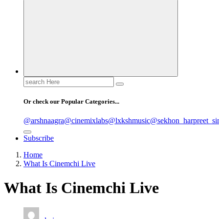
Search
for:
Or check our Popular Categories...
@arshnaagra
@cinemixlabs
@lxkshmusic
@sekhon_harpreet_si
Subscribe
Home
What Is Cinemchi Live
What Is Cinemchi Live