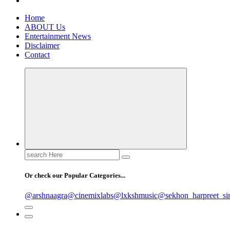
Home
ABOUT Us
Entertainment News
Disclaimer
Contact
Search
for:
Or check our Popular Categories...
@arshnaagra
@cinemixlabs
@lxkshmusic
@sekhon_harpreet_si