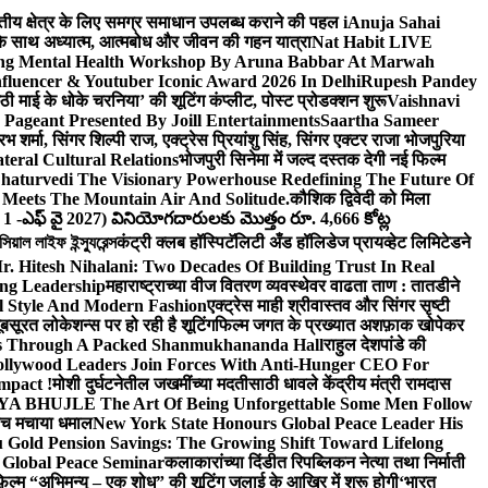
वित्तीय क्षेत्र के लिए समग्र समाधान उपलब्ध कराने की पहल i
Anuja Sahai
ंद के साथ अध्यात्म, आत्मबोध और जीवन की गहन यात्रा
Nat Habit LIVE
ng Mental Health Workshop By Aruna Babbar At Marwah
luencer & Youtuber Iconic Award 2026 In Delhi
Rupesh Pandey
छठी माई के धोके चरनिया’ की शूटिंग कंप्लीट, पोस्ट प्रोडक्शन शुरू
Vaishnavi
Pageant Presented By Joill Entertainments
Saartha Sameer
शर्मा, सिंगर शिल्पी राज, एक्ट्रेस प्रियांशु सिंह, सिंगर एक्टर राजा भोजपुरिया
eral Cultural Relations
भोजपुरी सिनेमा में जल्द दस्तक देगी नई फिल्म
haturvedi The Visionary Powerhouse Redefining The Future Of
Meets The Mountain Air And Solitude.
कौशिक द्विवेदी को मिला
 1 -ఎఫ్ వై 2027) వినియోగదారులకు మొత్తం రూ. 4,666 కోట్ల
ল লাইফ ইন্স্যুরেন্স
कंट्री क्लब हॉस्पिटॅलिटी अँड हॉलिडेज प्रायव्हेट लिमिटेडने
r. Hitesh Nihalani: Two Decades Of Building Trust In Real
ing Leadership
महाराष्ट्राच्या वीज वितरण व्यवस्थेवर वाढता ताण : तातडीने
l Style And Modern Fashion
एक्ट्रेस माही श्रीवास्तव और सिंगर सृष्टी
ूबसूरत लोकेशन्स पर हो रही है शूटिंग
फिल्म जगत के प्रख्यात अशफ़ाक खोपेकर
s Through A Packed Shanmukhananda Hall
राहुल देशपांडे की
llywood Leaders Join Forces With Anti-Hunger CEO For
mpact !
मोशी दुर्घटनेतील जखमींच्या मदतीसाठी धावले केंद्रीय मंत्री रामदास
HUJLE The Art Of Being Unforgettable Some Men Follow
 बीच मचाया धमाल
New York State Honours Global Peace Leader His
Gold Pension Savings: The Growing Shift Toward Lifelong
 Global Peace Seminar
कलाकारांच्या दिंडीत रिपब्लिकन नेत्या तथा निर्माती
़िल्म “अभिमन्यु – एक शोध” की शूटिंग जुलाई के आखिर में शुरू होगी
‘भारत