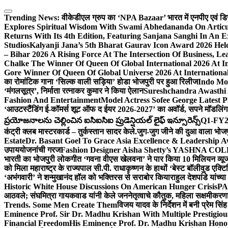
Skip
to
Trending News:
वीकेडीएल ग्रुप का ‘NPA Bazaar’ भारत में एनपीए एवं डिस्ट्र
content
Explores Spiritual Wisdom With Swami Abhedananda On Articu
Returns With Its 4th Edition, Featuring Sanjana Sanghi In An 
Studios
Kalyanji Jana’s 5th Bharat Gaurav Icon Award 2026 Held
– Bihar 2026 A Rising Force At The Intersection Of Business, Le
Chalke The Winner Of Queen Of Global International 2026 At I
Gore Winner Of Queen Of Global Universe 2026 At International
का रोमांटिक गाना ‘सिल्क वाली सड़िया’ होडा भोजपुरी पर हुआ रिलीज
Indo Moz
‘मंगलसूत्र’, निर्माता रत्नाकर कुमार ने किया ऐलान
Sureshchandra Awasthi 
Fashion And Entertainment
Model Actress Sofee George Latest P
‘आउटस्टैंडिंग ई-कॉमर्स शूट ऑफ द ईयर 2026-2027’ का अवॉर्ड, सपने मॉडलिंग 
ప్రయోజనాలను చెల్లించిన ఐసిఐసిఐ ప్రుడెన్షియల్ లైఫ్ ఇన్సూరెన్స్
Q1-FY2027
कंट्री क्लब मास्टरकार्ड – तुर्कस्तान सादर केले.
जुग-जुग जीने की दुआ वाला भोज
Estate
Dr. Basant Goel To Grace Asia Excellence & Leadership Aw
उपाययोजनांची गरज
Fashion Designer Aisha Shetty’s YASHNA COLL
भारती का भोजपुरी लोकगीत ‘गवना वीएस खेलवना’ ने पार किया 10 मिलियन व्य
को मिला महाराष्ट्र के राज्यपाल सी.पी. राधाकृष्णन के हाथों ‘बेस्ट बॉलीवुड एक्टि
‘अभंगवारी’ ने शन्मुखानंद हॉल को भक्तिरस से सराबोर किया
राहुल देशपांडे यांच्
Historic White House Discussions On American Hunger Crisis
PA
आठवले; संघमित्रा गायकवाड यांनी केले जननेतृत्वाचे कौतुक, महिला सक्षमीकरण
Trends. Some Men Create Them
विजय यादव के निर्देशन में बनी प्रेम सि
Eminence Prof. Sir Dr. Madhu Krishan With Multiple Prestigiou
Financial Freedom
His Eminence Prof. Dr. Madhu Krishan Hono