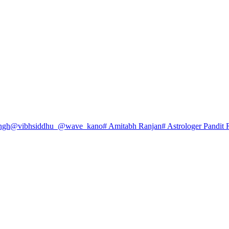
ngh
@vibhsiddhu_
@wave_kano
# Amitabh Ranjan
# Astrologer Pandit 