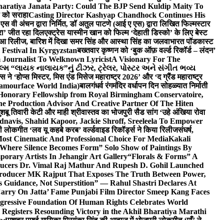
haratiya Janata Party: Could The BJP Send Kuldip Maity To
ी को सराहा
Casting Director Kashyap Chandhock Continues His
 एस वी अंचन द्वारा निर्मित, डॉ अतुल पाटणे (आई ए एस) द्वारा लिखित फिल्मस्टार
ेरा’ जीत रहा दिल
एक्ट्रेस यास्मीन खान को फिल्म ‘देहाती डिस्को’ के लिए बेस्ट
 हुआ रिलीज, बारिश में दिखा समर सिंह और आस्था सिंह का जलवा
भारत पॉडकास्ट
 Festival In Kyrgyzstan
बख्तवार कृष्णन को ‘बुक ऑफ़ वर्ल्ड रिकॉर्ड – लंदन’
Journalist To Welknown Lyricist
A Visionary For The
લ્મ “લાયક નાલાયક”નું ટીઝર, ટ્રેલર, પોસ્ટર અને સંગીત ભવ્ય
स ने ‘होप्स मिस्टर, मिस एंड मिसेज महाराष्ट्र 2026’ और ‘द ग्रैंड महाराष्ट्र
lamourface World India)
बालगंधर्व रंगमंदिर वर्धापन दिन सोहळ्यात निर्माती
 Honorary Fellowship from Royal Birmingham Conservatoire,
e Production Advisor And Creative Partner Of The Hiten
शबू तिवारी केटी और माही श्रीवास्तव का भोजपुरी सैड सांग ‘उहे अंखिया रोवा
navis, Shahid Kapoor, Jackie Shroff, Sreeleela To Empower
ी लोकगीत ‘लव यू कहबे करब’ वर्ल्डवाइड रिकॉर्ड्स ने किया रिलीज
संघर्ष,
Most Cinematic And Professional Choice For Media
Kakali
Where Silence Becomes Form” Solo Show of Paintings By
orary Artists In Jehangir Art Gallery
“Florals & Forms” A
ucers Dr. Vimal Raj Mathur And Rupesh D. Gohil Launched
 Producer MK Rajput That Exposes The Truth Between Power,
s Guidance, Not Superstition” — Rahul Shastri Declares At
arry On Jatta’ Fame Punjabi Film Director Smeep Kang Faces
gressive Foundation Of Human Rights Celebrates World
Registers Resounding Victory in the Akhil Bharatiya Marathi