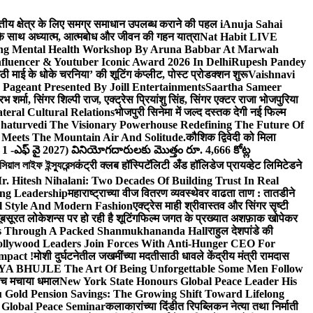
वित्तीय क्षेत्र के लिए समग्र समाधान उपलब्ध कराने की पहल i
Anuja Sahai
ंद के साथ अध्यात्म, आत्मबोध और जीवन की गहन यात्रा
Nat Habit LIVE
ng Mental Health Workshop By Aruna Babbar At Marwah
luencer & Youtuber Iconic Award 2026 In Delhi
Rupesh Pandey
छठी माई के धोके चरनिया’ की शूटिंग कंप्लीट, पोस्ट प्रोडक्शन शुरू
Vaishnavi
Pageant Presented By Joill Entertainments
Saartha Sameer
शर्मा, सिंगर शिल्पी राज, एक्ट्रेस प्रियांशु सिंह, सिंगर एक्टर राजा भोजपुरिया
eral Cultural Relations
भोजपुरी सिनेमा में जल्द दस्तक देगी नई फिल्म
haturvedi The Visionary Powerhouse Redefining The Future Of
Meets The Mountain Air And Solitude.
कौशिक द्विवेदी को मिला
 1 -ఎఫ్ వై 2027) వినియోగదారులకు మొత్తం రూ. 4,666 కోట్ల
ল লাইফ ইন্স্যুরেন্স
कंट्री क्लब हॉस्पिटॅलिटी अँड हॉलिडेज प्रायव्हेट लिमिटेडने
r. Hitesh Nihalani: Two Decades Of Building Trust In Real
ing Leadership
महाराष्ट्राच्या वीज वितरण व्यवस्थेवर वाढता ताण : तातडीने
l Style And Modern Fashion
एक्ट्रेस माही श्रीवास्तव और सिंगर सृष्टी
ूबसूरत लोकेशन्स पर हो रही है शूटिंग
फिल्म जगत के प्रख्यात अशफ़ाक खोपेकर
s Through A Packed Shanmukhananda Hall
राहुल देशपांडे की
llywood Leaders Join Forces With Anti-Hunger CEO For
mpact !
मोशी दुर्घटनेतील जखमींच्या मदतीसाठी धावले केंद्रीय मंत्री रामदास
HUJLE The Art Of Being Unforgettable Some Men Follow
 बीच मचाया धमाल
New York State Honours Global Peace Leader His
Gold Pension Savings: The Growing Shift Toward Lifelong
 Global Peace Seminar
कलाकारांच्या दिंडीत रिपब्लिकन नेत्या तथा निर्माती