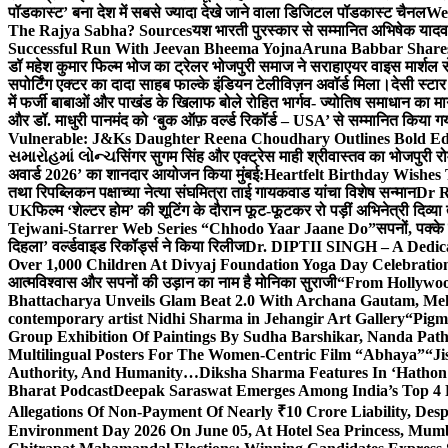
पॉडकास्ट’ बना देश में सबसे ज्यादा देखे जाने वाला डिजिटल पॉडकास्ट चैनल
We
The Rajya Sabha? Sources
यश भारती पुरस्कार से सम्मानित अभिषेक यादव 
Successful Run With Jeevan Bheema Yojna
Aruna Babbar Share
डॉ महेश कुमार फिल्म भोज का ट्रेलर भोजपुरी समाज ने सराहा
एयर वाइस मार्शल स
सपोर्टिंग एक्टर का दादा साहब फाल्के इंडियन टेलीविज़न अवॉर्ड मिला।
देसी स्टा
में फर्जी बाबाओं और पाखंड के खिलाफ बोले रोहित भार्गव- ज्योतिष समाधान का मार्
और डॉ. माधुरी पानमंद को ‘बुक ऑफ़ वर्ल्ड रिकॉर्ड – USA’ से सम्मानित किया 
Vulnerable: J&Ks Daughter Reena Choudhary Outlines Bold Ed
સમારોહમાં લોન્ચ
सिंगर सुगम सिंह और एक्ट्रेस माही श्रीवास्तव का भोजपुरी रो
अवार्ड 2026’ का शानदार आयोजन किया मुंबई:
Heartfelt Birthday Wishes
तथा रिपब्लिकन पक्षाच्या नेत्या संघमित्रा ताई गायकवाड यांचा विशेष सन्मान
Dr R
UK
फिल्म ‘शेल्टर होम’ की शूटिंग के दौरान फूट-फूटकर रो पड़ीं अभिनेत्री दिव्या
Tejwani-Starrer Web Series “Chhodo Yaar Jaane Do”
सपनों, पक्के
दिहला’ वर्ल्डवाइड रिकॉर्ड्स ने किया रिलीज
Dr. DIPTII SINGH – A Dedicate
Over 1,000 Children At Divyaj Foundation Yoga Day Celebrati
आत्मविश्वास और सपनों की उड़ान का नाम है मोनिका सुराजी
“From Hollywood
Bhattacharya Unveils Glam Beat 2.0 With Archana Gautam, M
contemporary artist Nidhi Sharma in Jehangir Art Gallery
“Pigm
Group Exhibition Of Paintings By Sudha Barshikar, Nanda Patha
Multilingual Posters For The Women-Centric Film “Abhaya”
“Ji
Authority, And Humanity…
Diksha Sharma Features In ‘Hathon
Bharat Podcast
Deepak Saraswat Emerges Among India’s Top 4 P
Allegations Of Non-Payment Of Nearly ₹10 Crore Liability, De
Environment Day 2026 On June 05, At Hotel Sea Princess,