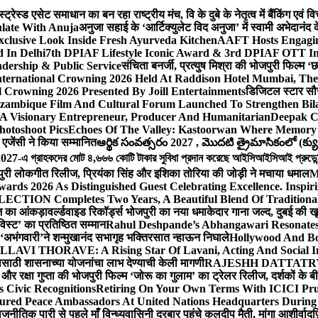
ेस्ड एसेट समाधान का बन रहा राष्ट्रीय मंच, वि के दुबे के नेतृत्व में बैंकिंग एवं 
late With Anuja
अनुजा सहाई के ‘आर्टिक्युलेट विद अनुजा’ में स्वामी अभेदान
Exclusive Look Inside Fresh Ayurveda Kitchen
AAFT Hosts Engagi
 In Delhi
7th DPIAF Lifestyle Iconic Award & 3rd DPIAF OTT Inf
adership & Public Service
संचिता बनर्जी, प्रत्युष मिश्रा की भोजपुरी फिल्म ‘
nternational Crowning 2026 Held At Raddison Hotel Mumbai, The 
 Crowning 2026 Presented By Joill Entertainments
डिजिटल स्टार सौरभ 
ambique Film And Cultural Forum Launched To Strengthen Bilat
A Visionary Entrepreneur, Producer And Humanitarian
Deepak C
hotoshoot Pics
Echoes Of The Valley: Kastoorwan Where Memory 
एजेंसी ने किया सम्मानित
ఆర్థిక సంవత్సరం 2027 , మొదటి త్రైమాసికంలో (క్యు
-এ গ্রাহকদের মোট ৪,৬৬৬ কোটি টাকার সুবিধা প্রদান করেছে আইসিআইসিআই প্রুডেন্সিয়া
पुरी लोकगीत रिलीज, प्रियंका सिंह और इशिका तोरिया की जोड़ी ने मचाया धमाल
M
ards 2026 As Distinguished Guest Celebrating Excellence. Inspir
ECTION Completes Two Years, A Beautiful Blend Of Traditiona
ूज का आंकड़ा
वर्ल्डवाइड रिकॉर्ड्स भोजपुरी का नया धमाकेदार गाना जल्द, दुबई की ख
विस्ट’ का प्रतिष्ठित सम्मान
Rahul Deshpande’s Abhangawari Resonate
या ‘अभंगवारी’ने शन्मुखानंद सभागृह भक्तिरसात न्हाऊन निघाले
Hollywood And Bo
LLAVI THORAVE: A Rising Star Of Lavani, Acting And Social I
ासाठी शासनाच्या योजनांचा लाभ देण्याची केली मागणी
RAJESHH DATTATRYA B
ंह और रक्षा गुप्ता की भोजपुरी फिल्म ‘जोरू का गुलाम’ का ट्रेलर रिलीज, दर्शकों के
s Civic Recognitions
Retiring On Your Own Terms With ICICI Pru 
ured Peace Ambassadors At United Nations Headquarters During
ीतिक पारी से पहले माँ विन्ध्यवासिनी दरबार पहुंचे कुलदीप मैती, मांगा आशीर्वाद
फ