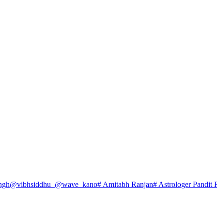
ngh
@vibhsiddhu_
@wave_kano
# Amitabh Ranjan
# Astrologer Pandit 