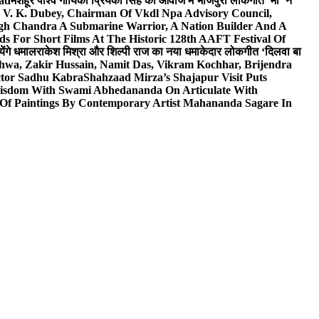
wad
मशहूर पार्श्व गायिका प्रियंका सिंह की आवाज में भोजपुरी लोकगीत ‘माँ’ ने
V. K. Dubey, Chairman Of Vkdl Npa Advisory Council,
gh Chandra A Submarine Warrior, A Nation Builder And A
s For Short Films At The Historic 128th AAFT Festival Of
ेंगे धमाल
राकेश मिश्रा और शिल्पी राज का नया धमाकेदार लोकगीत ‘दिलवा बा
hwa, Zakir Hussain, Namit Das, Vikram Kochhar, Brijendra
ctor Sadhu Kabra
Shahzaad Mirza’s Shajapur Visit Puts
 Wisdom With Swami Abhedananda On Articulate With
 Of Paintings By Contemporary Artist Mahananda Sagare In