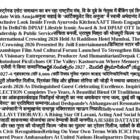
ेस्ड एसेट समाधान का बन रहा राष्ट्रीय मंच, वि के दुबे के नेतृत्व में बैंकिंग एवं 
late With Anuja
अनुजा सहाई के ‘आर्टिक्युलेट विद अनुजा’ में स्वामी अभेदान
Exclusive Look Inside Fresh Ayurveda Kitchen
AAFT Hosts Engagi
 In Delhi
7th DPIAF Lifestyle Iconic Award & 3rd DPIAF OTT Inf
adership & Public Service
संचिता बनर्जी, प्रत्युष मिश्रा की भोजपुरी फिल्म ‘
nternational Crowning 2026 Held At Raddison Hotel Mumbai, The 
 Crowning 2026 Presented By Joill Entertainments
डिजिटल स्टार सौरभ 
ambique Film And Cultural Forum Launched To Strengthen Bilat
A Visionary Entrepreneur, Producer And Humanitarian
Deepak C
hotoshoot Pics
Echoes Of The Valley: Kastoorwan Where Memory 
एजेंसी ने किया सम्मानित
ఆర్థిక సంవత్సరం 2027 , మొదటి త్రైమాసికంలో (క్యు
-এ গ্রাহকদের মোট ৪,৬৬৬ কোটি টাকার সুবিধা প্রদান করেছে আইসিআইসিআই প্রুডেন্সিয়া
पुरी लोकगीत रिलीज, प्रियंका सिंह और इशिका तोरिया की जोड़ी ने मचाया धमाल
M
ards 2026 As Distinguished Guest Celebrating Excellence. Inspir
ECTION Completes Two Years, A Beautiful Blend Of Traditiona
ूज का आंकड़ा
वर्ल्डवाइड रिकॉर्ड्स भोजपुरी का नया धमाकेदार गाना जल्द, दुबई की ख
विस्ट’ का प्रतिष्ठित सम्मान
Rahul Deshpande’s Abhangawari Resonate
या ‘अभंगवारी’ने शन्मुखानंद सभागृह भक्तिरसात न्हाऊन निघाले
Hollywood And Bo
LLAVI THORAVE: A Rising Star Of Lavani, Acting And Social I
ासाठी शासनाच्या योजनांचा लाभ देण्याची केली मागणी
RAJESHH DATTATRYA B
ंह और रक्षा गुप्ता की भोजपुरी फिल्म ‘जोरू का गुलाम’ का ट्रेलर रिलीज, दर्शकों के
s Civic Recognitions
Retiring On Your Own Terms With ICICI Pru 
ured Peace Ambassadors At United Nations Headquarters During