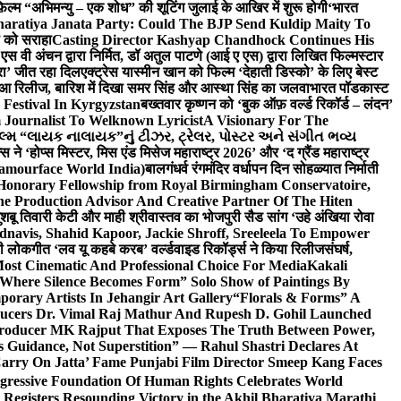
़िल्म “अभिमन्यु – एक शोध” की शूटिंग जुलाई के आखिर में शुरू होगी
‘भारत
haratiya Janata Party: Could The BJP Send Kuldip Maity To
ी को सराहा
Casting Director Kashyap Chandhock Continues His
 एस वी अंचन द्वारा निर्मित, डॉ अतुल पाटणे (आई ए एस) द्वारा लिखित फिल्मस्टार
ेरा’ जीत रहा दिल
एक्ट्रेस यास्मीन खान को फिल्म ‘देहाती डिस्को’ के लिए बेस्ट
 हुआ रिलीज, बारिश में दिखा समर सिंह और आस्था सिंह का जलवा
भारत पॉडकास्ट
 Festival In Kyrgyzstan
बख्तवार कृष्णन को ‘बुक ऑफ़ वर्ल्ड रिकॉर्ड – लंदन’
Journalist To Welknown Lyricist
A Visionary For The
લ્મ “લાયક નાલાયક”નું ટીઝર, ટ્રેલર, પોસ્ટર અને સંગીત ભવ્ય
स ने ‘होप्स मिस्टर, मिस एंड मिसेज महाराष्ट्र 2026’ और ‘द ग्रैंड महाराष्ट्र
lamourface World India)
बालगंधर्व रंगमंदिर वर्धापन दिन सोहळ्यात निर्माती
 Honorary Fellowship from Royal Birmingham Conservatoire,
e Production Advisor And Creative Partner Of The Hiten
शबू तिवारी केटी और माही श्रीवास्तव का भोजपुरी सैड सांग ‘उहे अंखिया रोवा
navis, Shahid Kapoor, Jackie Shroff, Sreeleela To Empower
ी लोकगीत ‘लव यू कहबे करब’ वर्ल्डवाइड रिकॉर्ड्स ने किया रिलीज
संघर्ष,
Most Cinematic And Professional Choice For Media
Kakali
Where Silence Becomes Form” Solo Show of Paintings By
orary Artists In Jehangir Art Gallery
“Florals & Forms” A
ucers Dr. Vimal Raj Mathur And Rupesh D. Gohil Launched
 Producer MK Rajput That Exposes The Truth Between Power,
s Guidance, Not Superstition” — Rahul Shastri Declares At
arry On Jatta’ Fame Punjabi Film Director Smeep Kang Faces
gressive Foundation Of Human Rights Celebrates World
Registers Resounding Victory in the Akhil Bharatiya Marathi