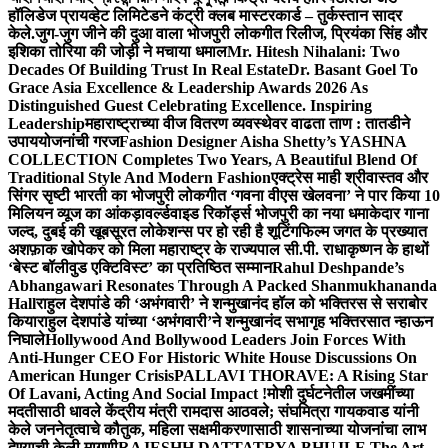
हॉलिडेज प्रायव्हेट लिमिटेडने कंट्री क्लब मास्टरकार्ड – तुर्कस्तान सादर
केले.
जुग-जुग जीने की दुआ वाला भोजपुरी लोकगीत रिलीज, प्रियंका सिंह और
इशिका तोरिया की जोड़ी ने मचाया धमाल
Mr. Hitesh Nihalani: Two
Decades Of Building Trust In Real Estate
Dr. Basant Goel To
Grace Asia Excellence & Leadership Awards 2026 As
Distinguished Guest Celebrating Excellence. Inspiring
Leadership
महाराष्ट्राच्या वीज वितरण व्यवस्थेवर वाढता ताण : तातडीने
उपाययोजनांची गरज
Fashion Designer Aisha Shetty’s YASHNA
COLLECTION Completes Two Years, A Beautiful Blend Of
Traditional Style And Modern Fashion
एक्ट्रेस माही श्रीवास्तव और
सिंगर सृष्टी भारती का भोजपुरी लोकगीत ‘गवना वीएस खेलवना’ ने पार किया 10
मिलियन व्यूज का आंकड़ा
वर्ल्डवाइड रिकॉर्ड्स भोजपुरी का नया धमाकेदार गाना
जल्द, दुबई की खूबसूरत लोकेशन्स पर हो रही है शूटिंग
फिल्म जगत के प्रख्यात
अशफ़ाक खोपेकर को मिला महाराष्ट्र के राज्यपाल सी.पी. राधाकृष्णन के हाथों
‘बेस्ट बॉलीवुड एक्टिविस्ट’ का प्रतिष्ठित सम्मान
Rahul Deshpande’s
Abhangawari Resonates Through A Packed Shanmukhananda
Hall
राहुल देशपांडे की ‘अभंगवारी’ ने शन्मुखानंद हॉल को भक्तिरस से सराबोर
किया
राहुल देशपांडे यांच्या ‘अभंगवारी’ने शन्मुखानंद सभागृह भक्तिरसात न्हाऊन
निघाले
Hollywood And Bollywood Leaders Join Forces With
Anti-Hunger CEO For Historic White House Discussions On
American Hunger Crisis
PALLAVI THORAVE: A Rising Star
Of Lavani, Acting And Social Impact !
मोशी दुर्घटनेतील जखमींच्या
मदतीसाठी धावले केंद्रीय मंत्री रामदास आठवले; संघमित्रा गायकवाड यांनी
केले जननेतृत्वाचे कौतुक, महिला सक्षमीकरणासाठी शासनाच्या योजनांचा लाभ
देण्याची केली मागणी
RAJESHH DATTATRYA BHUJLE The Art