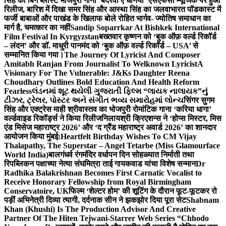
सिंह का बिग ब्लास्ट भोजपुरी गाना ‘बदरवा ए धनिया’ एसएफसी म्यूजिक पर हुआ
रिलीज, बारिश में दिखा समर सिंह और आस्था सिंह का जलवा
भारत पॉडकास्ट में
फर्जी बाबाओं और पाखंड के खिलाफ बोले रोहित भार्गव- ज्योतिष समाधान का
मार्ग है, चमत्कार का नहीं
Sandip Soparrkar At Bishkek International
Film Festival In Kyrgyzstan
बख्तवार कृष्णन को ‘बुक ऑफ़ वर्ल्ड रिकॉर्ड
– लंदन’ और डॉ. माधुरी पानमंद को ‘बुक ऑफ़ वर्ल्ड रिकॉर्ड – USA’ से
सम्मानित किया गया।
The Journey Of Lyricist And Composer
Amitabh Ranjan From Journalist To Welknown Lyricist
A
Visionary For The Vulnerable: J&Ks Daughter Reena
Choudhary Outlines Bold Education And Health Reform
Fearless
લંડનમાં શૂટ થયેલી ગુજરાતી ફિલ્મ “લાયક નાલાયક”નું
ટીઝર, ટ્રેલર, પોસ્ટર અને સંગીત ભવ્ય સમારોહમાં લોન્ચ
सिंगर सुगम
सिंह और एक्ट्रेस माही श्रीवास्तव का भोजपुरी रोमांटिक गाना ‘करिया धागा’
वर्ल्डवाइड रिकॉर्ड्स ने किया रिलीज
निलायश्री क्रिएशन्स ने ‘होप्स मिस्टर, मिस
एंड मिसेज महाराष्ट्र 2026’ और ‘द ग्रैंड महाराष्ट्र अवार्ड 2026’ का शानदार
आयोजन किया मुंबई:
Heartfelt Birthday Wishes To CM Vijay
Thalapathy, The Superstar – Angel Tetarbe (Miss Glamourface
World India)
बालगंधर्व रंगमंदिर वर्धापन दिन सोहळ्यात निर्माती तथा
रिपब्लिकन पक्षाच्या नेत्या संघमित्रा ताई गायकवाड यांचा विशेष सन्मान
Dr
Radhika Balakrishnan Becomes First Carnatic Vocalist to
Receive Honorary Fellowship from Royal Birmingham
Conservatoire, UK
फिल्म ‘शेल्टर होम’ की शूटिंग के दौरान फूट-फूटकर रो
पड़ीं अभिनेत्री दिव्या त्यागी, दर्दनाक सीन ने झकझोर दिया पूरा सेट
Shabnam
Khan (Khushi) Is The Production Advisor And Creative
Partner Of The Hiten Tejwani-Starrer Web Series “Chhodo