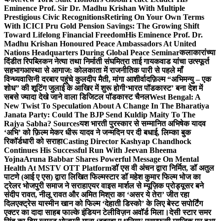
Eminence Prof. Sir Dr. Madhu Krishan With Multiple
Prestigious Civic Recognitions
Retiring On Your Own Terms
With ICICI Pru Gold Pension Savings: The Growing Shift
Toward Lifelong Financial Freedom
His Eminence Prof. Dr.
Madhu Krishan Honoured Peace Ambassadors At United
Nations Headquarters During Global Peace Seminar
कलाकारांच्या
दिंडीत रिपब्लिकन नेत्या तथा निर्माती संघमित्रा ताई गायकवाड यांचा उत्स्फूर्त
सहभाग
आस्था से आगाज: कोलकाता में राजनीतिक पारी से पहले माँ
विन्ध्यवासिनी दरबार पहुंचे कुलदीप मैती, मांगा आशीर्वाद
फ़िल्म “अभिमन्यु – एक
शोध” की शूटिंग जुलाई के आखिर में शुरू होगी
‘भारत पॉडकास्ट’ बना देश में
सबसे ज्यादा देखे जाने वाला डिजिटल पॉडकास्ट चैनल
West Bengal: A
New Twist To Speculation About A Change In The Bharatiya
Janata Party: Could The BJP Send Kuldip Maity To The
Rajya Sabha? Sources
यश भारती पुरस्कार से सम्मानित अभिषेक यादव
‘अभि’ को फ़िल्म मेकर धीरू यादव ने जन्मदिन पर दी बधाई, लिम्का बुक
रिकॉर्डधारी को सराहा
Casting Director Kashyap Chandhock
Continues His Successful Run With Jeevan Bheema
Yojna
Aruna Babbar Shares Powerful Message On Mental
Health At MSTV OTT Platform
डॉ एस वी अंचन द्वारा निर्मित, डॉ अतुल
पाटणे (आई ए एस) द्वारा लिखित फिल्मस्टार डॉ महेश कुमार फिल्म भोज का
ट्रेलर भोजपुरी समाज ने सराहा
एयर वाइस मार्शल से म्यूज़िक प्रोड्यूसर बने
संदीप रावत, नीलू रावत और अमित मिश्रा का ‘असर ये तेरा’ जीत रहा
दिल
एक्ट्रेस यास्मीन खान को फिल्म ‘देहाती डिस्को’ के लिए बेस्ट सपोर्टिंग
एक्टर का दादा साहब फाल्के इंडियन टेलीविज़न अवॉर्ड मिला।
देसी स्टार समर