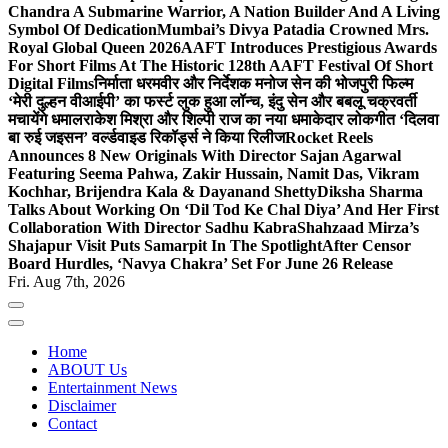
Chandra A Submarine Warrior, A Nation Builder And A Living
Symbol Of Dedication
Mumbai’s Divya Patadia Crowned Mrs.
Royal Global Queen 2026
AAFT Introduces Prestigious Awards
For Short Films At The Historic 128th AAFT Festival Of Short
Digital Films
निर्माता धरमवीर और निर्देशक मनोज सेन की भोजपुरी फिल्म
‘मेरी दुल्हन वीआईपी’ का फर्स्ट लुक हुआ लॉन्च, इंदु सेन और बबलू चक्रवर्ती
मचायेंगे धमाल
राकेश मिश्रा और शिल्पी राज का नया धमाकेदार लोकगीत ‘दिलवा
बा रुई जइसन’ वर्ल्डवाइड रिकॉर्ड्स ने किया रिलीज
Rocket Reels
Announces 8 New Originals With Director Sajan Agarwal
Featuring Seema Pahwa, Zakir Hussain, Namit Das, Vikram
Kochhar, Brijendra Kala & Dayanand Shetty
Diksha Sharma
Talks About Working On ‘Dil Tod Ke Chal Diya’ And Her First
Collaboration With Director Sadhu Kabra
Shahzaad Mirza’s
Shajapur Visit Puts Samarpit In The Spotlight
After Censor
Board Hurdles, ‘Navya Chakra’ Set For June 26 Release
Fri. Aug 7th, 2026
Home
ABOUT Us
Entertainment News
Disclaimer
Contact