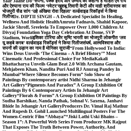
Yaar Jaane Do”
सपनों, पक्के इरादे और उम्मीद की कहानी है मोहित एम राय
और ऐश्याना राय की फिल्म ‘स्वेटर’
खुशबू तिवारी केटी और माही श्रीवास्तव का
भोजपुरी सैड सांग ‘उहे अंखिया रोवा दिहला’ वर्ल्डवाइड रिकॉर्ड्स ने किया
रिलीज
Dr. DIPTII SINGH – A Dedicated Specialist In Healing,
Wellness And Holistic Health
Amruta Fadnavis, Shahid Kapoor,
Jackie Shroff, Sreeleela To Empower Over 1,000 Children At
Divyaj Foundation Yoga Day Celebration At Dome, SVP
Stadium, Worli
इशिका टोरिया और सृष्टि भारती का भोजपुरी लोकगीत ‘लव
यू कहबे करब’ वर्ल्डवाइड रिकॉर्ड्स ने किया रिलीज
संघर्ष, आत्मविश्वास और
सपनों की उड़ान का नाम है मोनिका सुराजी
“From Hollywood To India:
Wins Deus Unveils ‘The Cinema – A Brief History’” Most
Cinematic And Professional Choice For Media
Kakali
Bhattacharya Unveils Glam Beat 2.0 With Archana Gautam,
Mehjabeen Khan, Nandita Puri And RJ Anurag Pandey In
Mumbai
“Where Silence Becomes Form” Solo Show of
Paintings By contemporary artist Nidhi Sharma in Jehangir
Art Gallery
“Pigments And Paradox” A Group Exhibition Of
Paintings By 6 Contemporary Artists In Jehangir Art
Gallery
“Florals & Forms” A Group Exhibition Of Paintings By
Sudha Barshikar, Nanda Pathak, Sohnal V. Saxena, Janhavi
Bhide In Jehangir Art Gallery
Producers Dr. Vimal Raj Mathur
And Rupesh D. Gohil Launched Multilingual Posters For The
Women-Centric Film “Abhaya”
“Jiski Lathi Uski Bhains –
Season 1”: A Powerful Web Series From Producer MK Rajput
That Exposes The Truth Between Power, Authority, And