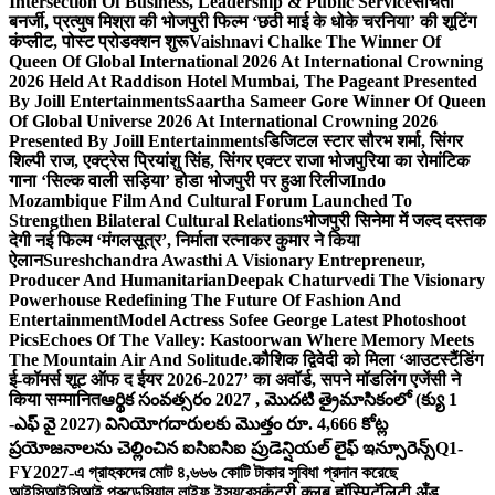
Intersection Of Business, Leadership & Public Service
संचिता
बनर्जी, प्रत्युष मिश्रा की भोजपुरी फिल्म ‘छठी माई के धोके चरनिया’ की शूटिंग
कंप्लीट, पोस्ट प्रोडक्शन शुरू
Vaishnavi Chalke The Winner Of
Queen Of Global International 2026 At International Crowning
2026 Held At Raddison Hotel Mumbai, The Pageant Presented
By Joill Entertainments
Saartha Sameer Gore Winner Of Queen
Of Global Universe 2026 At International Crowning 2026
Presented By Joill Entertainments
डिजिटल स्टार सौरभ शर्मा, सिंगर
शिल्पी राज, एक्ट्रेस प्रियांशु सिंह, सिंगर एक्टर राजा भोजपुरिया का रोमांटिक
गाना ‘सिल्क वाली सड़िया’ होडा भोजपुरी पर हुआ रिलीज
Indo
Mozambique Film And Cultural Forum Launched To
Strengthen Bilateral Cultural Relations
भोजपुरी सिनेमा में जल्द दस्तक
देगी नई फिल्म ‘मंगलसूत्र’, निर्माता रत्नाकर कुमार ने किया
ऐलान
Sureshchandra Awasthi A Visionary Entrepreneur,
Producer And Humanitarian
Deepak Chaturvedi The Visionary
Powerhouse Redefining The Future Of Fashion And
Entertainment
Model Actress Sofee George Latest Photoshoot
Pics
Echoes Of The Valley: Kastoorwan Where Memory Meets
The Mountain Air And Solitude.
कौशिक द्विवेदी को मिला ‘आउटस्टैंडिंग
ई-कॉमर्स शूट ऑफ द ईयर 2026-2027’ का अवॉर्ड, सपने मॉडलिंग एजेंसी ने
किया सम्मानित
ఆర్థిక సంవత్సరం 2027 , మొదటి త్రైమాసికంలో (క్యు 1
-ఎఫ్ వై 2027) వినియోగదారులకు మొత్తం రూ. 4,666 కోట్ల
ప్రయోజనాలను చెల్లించిన ఐసిఐసిఐ ప్రుడెన్షియల్ లైఫ్ ఇన్సూరెన్స్
Q1-
FY2027-এ গ্রাহকদের মোট ৪,৬৬৬ কোটি টাকার সুবিধা প্রদান করেছে
আইসিআইসিআই প্রুডেন্সিয়াল লাইফ ইন্স্যুরেন্স
कंट्री क्लब हॉस्पिटॅलिटी अँड