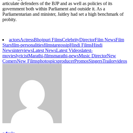
articulate defenders of the BJP and as well as policies of its
government both within Parliament and outside it. As a
Parliamentarian and minister, Jaitley had set a high benchmark of
probity.
actors
Actress
Bhojpuri Films
Celebrity
Director
Film News
Film
Stars
film-personalities
filmstar
gossip
Hindi Films
Hindi
News
interviews
Latest News
Latest Videos
latest-
movies
lyricist
Marathi-films
marathi-news
Music Director
New
Comers
New Films
photos
pics
producer
Promos
Singers
Trailor
videos