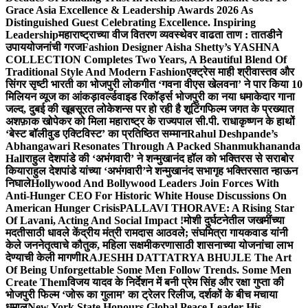
Grace Asia Excellence & Leadership Awards 2026 As
Distinguished Guest Celebrating Excellence. Inspiring
Leadership
महाराष्ट्राच्या वीज वितरण व्यवस्थेवर वाढता ताण : तातडीने
उपाययोजनांची गरज
Fashion Designer Aisha Shetty’s YASHNA
COLLECTION Completes Two Years, A Beautiful Blend Of
Traditional Style And Modern Fashion
एक्ट्रेस माही श्रीवास्तव और
सिंगर सृष्टी भारती का भोजपुरी लोकगीत ‘गवना वीएस खेलवना’ ने पार किया 10
मिलियन व्यूज का आंकड़ा
वर्ल्डवाइड रिकॉर्ड्स भोजपुरी का नया धमाकेदार गाना
जल्द, दुबई की खूबसूरत लोकेशन्स पर हो रही है शूटिंग
फिल्म जगत के प्रख्यात
अशफ़ाक खोपेकर को मिला महाराष्ट्र के राज्यपाल सी.पी. राधाकृष्णन के हाथों
‘बेस्ट बॉलीवुड एक्टिविस्ट’ का प्रतिष्ठित सम्मान
Rahul Deshpande’s
Abhangawari Resonates Through A Packed Shanmukhananda
Hall
राहुल देशपांडे की ‘अभंगवारी’ ने शन्मुखानंद हॉल को भक्तिरस से सराबोर
किया
राहुल देशपांडे यांच्या ‘अभंगवारी’ने शन्मुखानंद सभागृह भक्तिरसात न्हाऊन
निघाले
Hollywood And Bollywood Leaders Join Forces With
Anti-Hunger CEO For Historic White House Discussions On
American Hunger Crisis
PALLAVI THORAVE: A Rising Star
Of Lavani, Acting And Social Impact !
मोशी दुर्घटनेतील जखमींच्या
मदतीसाठी धावले केंद्रीय मंत्री रामदास आठवले; संघमित्रा गायकवाड यांनी
केले जननेतृत्वाचे कौतुक, महिला सक्षमीकरणासाठी शासनाच्या योजनांचा लाभ
देण्याची केली मागणी
RAJESHH DATTATRYA BHUJLE The Art
Of Being Unforgettable Some Men Follow Trends. Some Men
Create Them
विजय यादव के निर्देशन में बनी प्रेम सिंह और रक्षा गुप्ता की
भोजपुरी फिल्म ‘जोरू का गुलाम’ का ट्रेलर रिलीज, दर्शकों के बीच मचाया
धमाल
New York State Honours Global Peace Leader His