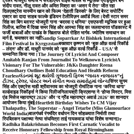
ट्रेलर भोजपुरी समाज ने सराहा
एयर वाइस मार्शल से म्यूज़िक प्रोड्यूसर बने
संदीप रावत, नीलू रावत और अमित मिश्रा का ‘असर ये तेरा’ जीत रहा
दिल
एक्ट्रेस यास्मीन खान को फिल्म ‘देहाती डिस्को’ के लिए बेस्ट सपोर्टिंग
एक्टर का दादा साहब फाल्के इंडियन टेलीविज़न अवॉर्ड मिला।
देसी स्टार समर
सिंह का बिग ब्लास्ट भोजपुरी गाना ‘बदरवा ए धनिया’ एसएफसी म्यूजिक पर हुआ
रिलीज, बारिश में दिखा समर सिंह और आस्था सिंह का जलवा
भारत पॉडकास्ट में
फर्जी बाबाओं और पाखंड के खिलाफ बोले रोहित भार्गव- ज्योतिष समाधान का
मार्ग है, चमत्कार का नहीं
Sandip Soparrkar At Bishkek International
Film Festival In Kyrgyzstan
बख्तवार कृष्णन को ‘बुक ऑफ़ वर्ल्ड रिकॉर्ड
– लंदन’ और डॉ. माधुरी पानमंद को ‘बुक ऑफ़ वर्ल्ड रिकॉर्ड – USA’ से
सम्मानित किया गया।
The Journey Of Lyricist And Composer
Amitabh Ranjan From Journalist To Welknown Lyricist
A
Visionary For The Vulnerable: J&Ks Daughter Reena
Choudhary Outlines Bold Education And Health Reform
Fearless
લંડનમાં શૂટ થયેલી ગુજરાતી ફિલ્મ “લાયક નાલાયક”નું
ટીઝર, ટ્રેલર, પોસ્ટર અને સંગીત ભવ્ય સમારોહમાં લોન્ચ
सिंगर सुगम
सिंह और एक्ट्रेस माही श्रीवास्तव का भोजपुरी रोमांटिक गाना ‘करिया धागा’
वर्ल्डवाइड रिकॉर्ड्स ने किया रिलीज
निलायश्री क्रिएशन्स ने ‘होप्स मिस्टर, मिस
एंड मिसेज महाराष्ट्र 2026’ और ‘द ग्रैंड महाराष्ट्र अवार्ड 2026’ का शानदार
आयोजन किया मुंबई:
Heartfelt Birthday Wishes To CM Vijay
Thalapathy, The Superstar – Angel Tetarbe (Miss Glamourface
World India)
बालगंधर्व रंगमंदिर वर्धापन दिन सोहळ्यात निर्माती तथा
रिपब्लिकन पक्षाच्या नेत्या संघमित्रा ताई गायकवाड यांचा विशेष सन्मान
Dr
Radhika Balakrishnan Becomes First Carnatic Vocalist to
Receive Honorary Fellowship from Royal Birmingham