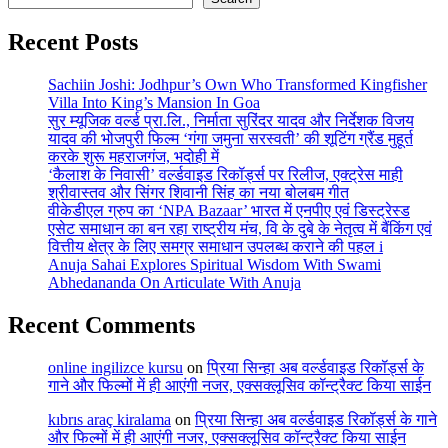
Recent Posts
Sachiin Joshi: Jodhpur’s Own Who Transformed Kingfisher
Villa Into King’s Mansion In Goa
सुर म्यूजिक वर्ल्ड प्रा.लि., निर्माता सुरिंदर यादव और निर्देशक विजय
यादव की भोजपुरी फिल्म ‘गंगा जमुना सरस्वती’ की शूटिंग ग्रैंड मुहूर्त
करके शुरू महराजगंज, भदोही में
‘कैलाश के निवासी’ वर्ल्डवाइड रिकॉर्ड्स पर रिलीज, एक्ट्रेस माही
श्रीवास्तव और सिंगर शिवानी सिंह का नया बोलबम गीत
वीकेडीएल ग्रुप का ‘NPA Bazaar’ भारत में एनपीए एवं डिस्ट्रेस्ड
एसेट समाधान का बन रहा राष्ट्रीय मंच, वि के दुबे के नेतृत्व में बैंकिंग एवं
वित्तीय क्षेत्र के लिए समग्र समाधान उपलब्ध कराने की पहल i
Anuja Sahai Explores Spiritual Wisdom With Swami
Abhedananda On Articulate With Anuja
Recent Comments
online ingilizce kursu
on
प्रिया सिन्हा अब वर्ल्डवाइड रिकॉर्ड्स के
गाने और फिल्मों में ही आएंगी नजर, एक्सक्लूसिव कॉन्ट्रैक्ट किया साईन
kıbrıs araç kiralama
on
प्रिया सिन्हा अब वर्ल्डवाइड रिकॉर्ड्स के गाने
और फिल्मों में ही आएंगी नजर, एक्सक्लूसिव कॉन्ट्रैक्ट किया साईन