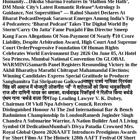
Humanity…
Diksha Sharma Features In ‘Hathon Me Hath’,
DM Music City’s Latest Romantic Release
“Astrology Is
Guidance, Not Superstition” — Rahul Shastri Declares At
Bharat Podcast
Deepak Saraswat Emerges Among India’s Top
4 Podcasters; ‘Bharat Podcast’ Takes The Digital World By
Storm
‘Carry On Jatta’ Fame Punjabi Film Director Smeep
Kang Faces Allegations Of Non-Payment Of Nearly ₹10 Crore
Liability, Despite Arbitration Award, High Court And Supreme
Court Order
Progressive Foundation Of Human Rights
Celebrates World Environment Day 2026 On June 05, At Hotel
Sea Princess, Mumbai National Convention On GLOBAL
WARMING
Samarth Panel Registers Resounding Victory in the
Akhil Bharatiya Marathi Chitrapat Mahamandal Elections;
Winning Candidates Express Special Gratitude to Producer
Sanghamitra Tai Shripatrao Gaikwad
मशहूर पार्श्व गायिका प्रियंका
सिंह की आवाज में भोजपुरी लोकगीत ‘माँ’ ने श्रोताओं को किया भावुक
शिल्पी
राज और दामिनी यादव का धमाका, वर्ल्डवाइड रिकॉर्ड्स ने रिलीज किया बर्थडे
एंथम गाना ‘बर्थडे वाला दिन
Top Leading Lawyer V. K. Dubey,
Chairman Of Vkdl Npa Advisory Council, Receives
Distinguished Honour At The 2nd International Bar & Bench
Badminton Championship In London
Ramesh Joginder Singh
Chandra A Submarine Warrior, A Nation Builder And A Living
Symbol Of Dedication
Mumbai’s Divya Patadia Crowned Mrs.
Royal Global Queen 2026
AAFT Introduces Prestigious Awards
For Short Films At The Historic 128th AAFT Festival Of Short