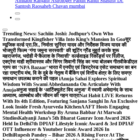
Amitabh Ranjan
# Astrologer Pandit Rahul Shastri
# Dr.
Santosh Raosaheb Chavan mumbai
Trending News:
Sachiin Joshi: Jodhpur’s Own Who
Transformed Kingfisher Villa Into King’s Mansion In Goa
सुर
म्यूजिक वर्ल्ड प्रा.लि., निर्माता सुरिंदर यादव और निर्देशक विजय यादव की
भोजपुरी फिल्म ‘गंगा जमुना सरस्वती’ की शूटिंग ग्रैंड मुहूर्त करके शुरू
महराजगंज, भदोही में
‘कैलाश के निवासी’ वर्ल्डवाइड रिकॉर्ड्स पर रिलीज,
एक्ट्रेस माही श्रीवास्तव और सिंगर शिवानी सिंह का नया बोलबम गीत
वीकेडीएल
ग्रुप का ‘NPA Bazaar’ भारत में एनपीए एवं डिस्ट्रेस्ड एसेट समाधान का बन
रहा राष्ट्रीय मंच, वि के दुबे के नेतृत्व में बैंकिंग एवं वित्तीय क्षेत्र के लिए समग्र
समाधान उपलब्ध कराने की पहल i
Anuja Sahai Explores Spiritual
Wisdom With Swami Abhedananda On Articulate With
Anuja
अनुजा सहाई के ‘आर्टिक्युलेट विद अनुजा’ में स्वामी अभेदानंद के साथ
अध्यात्म, आत्मबोध और जीवन की गहन यात्रा
Nat Habit LIVE Returns
With Its 4th Edition, Featuring Sanjana Sanghi In An Exclusive
Look Inside Fresh Ayurveda Kitchen
AAFT Hosts Engaging
Mental Health Workshop By Aruna Babbar At Marwah
Studios
Kalyanji Jana’s 5th Bharat Gaurav Icon Award 2026
Held In Delhi
7th DPIAF Lifestyle Iconic Award & 3rd DPIAF
OTT Influencer & Youtuber Iconic Award 2026 In
Delhi
Rupesh Pandey – Bihar 2026 A Rising Force At The