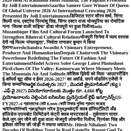
2026 Held At Raddison Hotel Mumbai, The Pageant Presented
By Joill Entertainments
Saartha Sameer Gore Winner Of Queen
Of Global Universe 2026 At International Crowning 2026
Presented By Joill Entertainments
डिजिटल स्टार सौरभ शर्मा, सिंगर
शिल्पी राज, एक्ट्रेस प्रियांशु सिंह, सिंगर एक्टर राजा भोजपुरिया का रोमांटिक
गाना ‘सिल्क वाली सड़िया’ होडा भोजपुरी पर हुआ रिलीज
Indo
Mozambique Film And Cultural Forum Launched To
Strengthen Bilateral Cultural Relations
भोजपुरी सिनेमा में जल्द दस्तक
देगी नई फिल्म ‘मंगलसूत्र’, निर्माता रत्नाकर कुमार ने किया
ऐलान
Sureshchandra Awasthi A Visionary Entrepreneur,
Producer And Humanitarian
Deepak Chaturvedi The Visionary
Powerhouse Redefining The Future Of Fashion And
Entertainment
Model Actress Sofee George Latest Photoshoot
Pics
Echoes Of The Valley: Kastoorwan Where Memory Meets
The Mountain Air And Solitude.
कौशिक द्विवेदी को मिला ‘आउटस्टैंडिंग
ई-कॉमर्स शूट ऑफ द ईयर 2026-2027’ का अवॉर्ड, सपने मॉडलिंग एजेंसी ने
किया सम्मानित
ఆర్థిక సంవత్సరం 2027 , మొదటి త్రైమాసికంలో (క్యు 1
-ఎఫ్ వై 2027) వినియోగదారులకు మొత్తం రూ. 4,666 కోట్ల
ప్రయోజనాలను చెల్లించిన ఐసిఐసిఐ ప్రుడెన్షియల్ లైఫ్ ఇన్సూరెన్స్
Q1-
FY2027-এ গ্রাহকদের মোট ৪,৬৬৬ কোটি টাকার সুবিধা প্রদান করেছে
আইসিআইসিআই প্রুডেন্সিয়াল লাইফ ইন্স্যুরেন্স
कंट्री क्लब हॉस्पिटॅलिटी अँड
हॉलिडेज प्रायव्हेट लिमिटेडने कंट्री क्लब मास्टरकार्ड – तुर्कस्तान सादर
केले.
जुग-जुग जीने की दुआ वाला भोजपुरी लोकगीत रिलीज, प्रियंका सिंह और
इशिका तोरिया की जोड़ी ने मचाया धमाल
Mr. Hitesh Nihalani: Two
Decades Of Building Trust In Real Estate
Dr. Basant Goel To