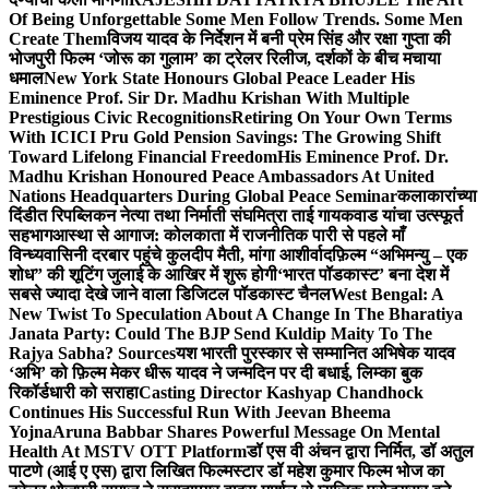
Of Being Unforgettable Some Men Follow Trends. Some Men
Create Them
विजय यादव के निर्देशन में बनी प्रेम सिंह और रक्षा गुप्ता की
भोजपुरी फिल्म ‘जोरू का गुलाम’ का ट्रेलर रिलीज, दर्शकों के बीच मचाया
धमाल
New York State Honours Global Peace Leader His
Eminence Prof. Sir Dr. Madhu Krishan With Multiple
Prestigious Civic Recognitions
Retiring On Your Own Terms
With ICICI Pru Gold Pension Savings: The Growing Shift
Toward Lifelong Financial Freedom
His Eminence Prof. Dr.
Madhu Krishan Honoured Peace Ambassadors At United
Nations Headquarters During Global Peace Seminar
कलाकारांच्या
दिंडीत रिपब्लिकन नेत्या तथा निर्माती संघमित्रा ताई गायकवाड यांचा उत्स्फूर्त
सहभाग
आस्था से आगाज: कोलकाता में राजनीतिक पारी से पहले माँ
विन्ध्यवासिनी दरबार पहुंचे कुलदीप मैती, मांगा आशीर्वाद
फ़िल्म “अभिमन्यु – एक
शोध” की शूटिंग जुलाई के आखिर में शुरू होगी
‘भारत पॉडकास्ट’ बना देश में
सबसे ज्यादा देखे जाने वाला डिजिटल पॉडकास्ट चैनल
West Bengal: A
New Twist To Speculation About A Change In The Bharatiya
Janata Party: Could The BJP Send Kuldip Maity To The
Rajya Sabha? Sources
यश भारती पुरस्कार से सम्मानित अभिषेक यादव
‘अभि’ को फ़िल्म मेकर धीरू यादव ने जन्मदिन पर दी बधाई, लिम्का बुक
रिकॉर्डधारी को सराहा
Casting Director Kashyap Chandhock
Continues His Successful Run With Jeevan Bheema
Yojna
Aruna Babbar Shares Powerful Message On Mental
Health At MSTV OTT Platform
डॉ एस वी अंचन द्वारा निर्मित, डॉ अतुल
पाटणे (आई ए एस) द्वारा लिखित फिल्मस्टार डॉ महेश कुमार फिल्म भोज का