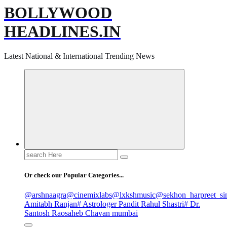
BOLLYWOOD
HEADLINES.IN
Latest National & International Trending News
Search
for:
Or check our Popular Categories...
@arshnaagra
@cinemixlabs
@lxkshmusic
@sekhon_harpreet_si
Amitabh Ranjan
# Astrologer Pandit Rahul Shastri
# Dr.
Santosh Raosaheb Chavan mumbai