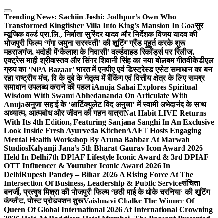
Skip
to
Trending News:
Sachiin Joshi: Jodhpur’s Own Who
content
Transformed Kingfisher Villa Into King’s Mansion In Goa
सुर
म्यूजिक वर्ल्ड प्रा.लि., निर्माता सुरिंदर यादव और निर्देशक विजय यादव की
भोजपुरी फिल्म ‘गंगा जमुना सरस्वती’ की शूटिंग ग्रैंड मुहूर्त करके शुरू
महराजगंज, भदोही में
‘कैलाश के निवासी’ वर्ल्डवाइड रिकॉर्ड्स पर रिलीज,
एक्ट्रेस माही श्रीवास्तव और सिंगर शिवानी सिंह का नया बोलबम गीत
वीकेडीएल
ग्रुप का ‘NPA Bazaar’ भारत में एनपीए एवं डिस्ट्रेस्ड एसेट समाधान का बन
रहा राष्ट्रीय मंच, वि के दुबे के नेतृत्व में बैंकिंग एवं वित्तीय क्षेत्र के लिए समग्र
समाधान उपलब्ध कराने की पहल i
Anuja Sahai Explores Spiritual
Wisdom With Swami Abhedananda On Articulate With
Anuja
अनुजा सहाई के ‘आर्टिक्युलेट विद अनुजा’ में स्वामी अभेदानंद के साथ
अध्यात्म, आत्मबोध और जीवन की गहन यात्रा
Nat Habit LIVE Returns
With Its 4th Edition, Featuring Sanjana Sanghi In An Exclusive
Look Inside Fresh Ayurveda Kitchen
AAFT Hosts Engaging
Mental Health Workshop By Aruna Babbar At Marwah
Studios
Kalyanji Jana’s 5th Bharat Gaurav Icon Award 2026
Held In Delhi
7th DPIAF Lifestyle Iconic Award & 3rd DPIAF
OTT Influencer & Youtuber Iconic Award 2026 In
Delhi
Rupesh Pandey – Bihar 2026 A Rising Force At The
Intersection Of Business, Leadership & Public Service
संचिता
बनर्जी, प्रत्युष मिश्रा की भोजपुरी फिल्म ‘छठी माई के धोके चरनिया’ की शूटिंग
कंप्लीट, पोस्ट प्रोडक्शन शुरू
Vaishnavi Chalke The Winner Of
Queen Of Global International 2026 At International Crowning