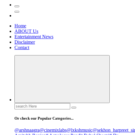
Home
ABOUT Us
Entertainment News
Disclaimer
Contact
Search
for:
Or check our Popular Categories...
@arshnaagra
@cinemixlabs
@lxkshmusic
@sekhon_harpreet_si