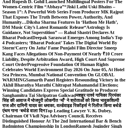
And Rupesh D. Gohil Launched Multilingual Posters For The
Women-Centric Film “Abhaya”
“Jiski Lathi Uski Bhains –
Season 1”: A Powerful Web Series From Producer MK Rajput
That Exposes The Truth Between Power, Authority, And
Humanity…
Diksha Sharma Features In ‘Hathon Me Hath’,
DM Music City’s Latest Romantic Release
“Astrology Is
Guidance, Not Superstition” — Rahul Shastri Declares At
Bharat Podcast
Deepak Saraswat Emerges Among India’s Top
4 Podcasters; ‘Bharat Podcast’ Takes The Digital World By
Storm
‘Carry On Jatta’ Fame Punjabi Film Director Smeep
Kang Faces Allegations Of Non-Payment Of Nearly ₹10 Crore
Liability, Despite Arbitration Award, High Court And Supreme
Court Order
Progressive Foundation Of Human Rights
Celebrates World Environment Day 2026 On June 05, At Hotel
Sea Princess, Mumbai National Convention On GLOBAL
WARMING
Samarth Panel Registers Resounding Victory in the
Akhil Bharatiya Marathi Chitrapat Mahamandal Elections;
Winning Candidates Express Special Gratitude to Producer
Sanghamitra Tai Shripatrao Gaikwad
मशहूर पार्श्व गायिका प्रियंका
सिंह की आवाज में भोजपुरी लोकगीत ‘माँ’ ने श्रोताओं को किया भावुक
शिल्पी
राज और दामिनी यादव का धमाका, वर्ल्डवाइड रिकॉर्ड्स ने रिलीज किया बर्थडे
एंथम गाना ‘बर्थडे वाला दिन
Top Leading Lawyer V. K. Dubey,
Chairman Of Vkdl Npa Advisory Council, Receives
Distinguished Honour At The 2nd International Bar & Bench
Badminton Championship In London
Ramesh Joginder Singh