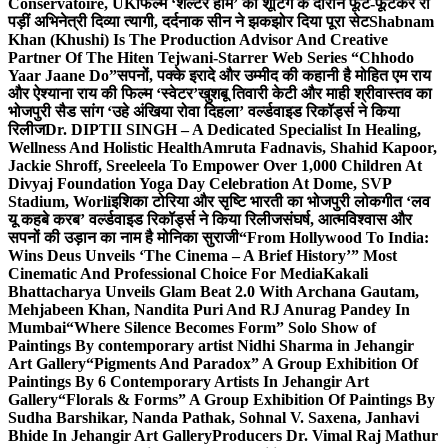
Conservatoire, UK
फिल्म ‘शेल्टर होम’ की शूटिंग के दौरान फूट-फूटकर रो
पड़ीं अभिनेत्री दिव्या त्यागी, दर्दनाक सीन ने झकझोर दिया पूरा सेट
Shabnam
Khan (Khushi) Is The Production Advisor And Creative
Partner Of The Hiten Tejwani-Starrer Web Series “Chhodo
Yaar Jaane Do”
सपनों, पक्के इरादे और उम्मीद की कहानी है मोहित एम राय
और ऐश्याना राय की फिल्म ‘स्वेटर’
खुशबू तिवारी केटी और माही श्रीवास्तव का
भोजपुरी सैड सांग ‘उहे अंखिया रोवा दिहला’ वर्ल्डवाइड रिकॉर्ड्स ने किया
रिलीज
Dr. DIPTII SINGH – A Dedicated Specialist In Healing,
Wellness And Holistic Health
Amruta Fadnavis, Shahid Kapoor,
Jackie Shroff, Sreeleela To Empower Over 1,000 Children At
Divyaj Foundation Yoga Day Celebration At Dome, SVP
Stadium, Worli
इशिका टोरिया और सृष्टि भारती का भोजपुरी लोकगीत ‘लव
यू कहबे करब’ वर्ल्डवाइड रिकॉर्ड्स ने किया रिलीज
संघर्ष, आत्मविश्वास और
सपनों की उड़ान का नाम है मोनिका सुराजी
“From Hollywood To India:
Wins Deus Unveils ‘The Cinema – A Brief History’” Most
Cinematic And Professional Choice For Media
Kakali
Bhattacharya Unveils Glam Beat 2.0 With Archana Gautam,
Mehjabeen Khan, Nandita Puri And RJ Anurag Pandey In
Mumbai
“Where Silence Becomes Form” Solo Show of
Paintings By contemporary artist Nidhi Sharma in Jehangir
Art Gallery
“Pigments And Paradox” A Group Exhibition Of
Paintings By 6 Contemporary Artists In Jehangir Art
Gallery
“Florals & Forms” A Group Exhibition Of Paintings By
Sudha Barshikar, Nanda Pathak, Sohnal V. Saxena, Janhavi
Bhide In Jehangir Art Gallery
Producers Dr. Vimal Raj Mathur