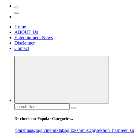
Home
ABOUT Us
Entertainment News
Disclaimer
Contact
Search
for:
Or check our Popular Categories...
@arshnaagra
@cinemixlabs
@lxkshmusic
@sekhon_harpreet_si