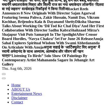
‘मेरी दुल्हन वीआईपी’ का फर्स्ट लुक हुआ लॉन्च, इंदु सेन और बबलू चक्रवर्ती
मचायेंगे धमाल
राकेश मिश्रा और शिल्पी राज का नया धमाकेदार लोकगीत ‘दिलवा
बा रुई जइसन’ वर्ल्डवाइड रिकॉर्ड्स ने किया रिलीज
Rocket Reels
Announces 8 New Originals With Director Sajan Agarwal
Featuring Seema Pahwa, Zakir Hussain, Namit Das, Vikram
Kochhar, Brijendra Kala & Dayanand Shetty
Diksha Sharma
Talks About Working On ‘Dil Tod Ke Chal Diya’ And Her First
Collaboration With Director Sadhu Kabra
Shahzaad Mirza’s
Shajapur Visit Puts Samarpit In The Spotlight
After Censor
Board Hurdles, ‘Navya Chakra’ Set For June 26 Release
Anuja
Sahai Explores Spiritual Wisdom With Swami Abhedananda
On Articulate With Anuja
अनुजा सहाई के ‘आर्टिक्युलेट विद अनुजा’ में
स्वामी अभेदानंद के साथ अध्यात्म, आत्मबोध और जीवन की गहन
यात्रा
“Listening To Birds” Solo Show Of Paintings By
Contemporary Artist Mahananda Sagare In Jehangir Art
Gallery
Thu. Aug 6th, 2026
Home
ABOUT Us
Entertainment News
Disclaimer
Contact