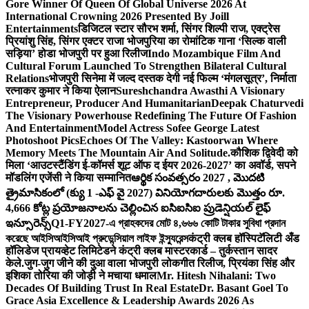
Gore Winner Of Queen Of Global Universe 2026 At
International Crowning 2026 Presented By Joill
Entertainments
डिजिटल स्टार सौरभ शर्मा, सिंगर शिल्पी राज, एक्ट्रेस
प्रियांशु सिंह, सिंगर एक्टर राजा भोजपुरिया का रोमांटिक गाना ‘सिल्क वाली
सड़िया’ होडा भोजपुरी पर हुआ रिलीज
Indo Mozambique Film And
Cultural Forum Launched To Strengthen Bilateral Cultural
Relations
भोजपुरी सिनेमा में जल्द दस्तक देगी नई फिल्म ‘मंगलसूत्र’, निर्माता
रत्नाकर कुमार ने किया ऐलान
Sureshchandra Awasthi A Visionary
Entrepreneur, Producer And Humanitarian
Deepak Chaturvedi
The Visionary Powerhouse Redefining The Future Of Fashion
And Entertainment
Model Actress Sofee George Latest
Photoshoot Pics
Echoes Of The Valley: Kastoorwan Where
Memory Meets The Mountain Air And Solitude.
कौशिक द्विवेदी को
मिला ‘आउटस्टैंडिंग ई-कॉमर्स शूट ऑफ द ईयर 2026-2027’ का अवॉर्ड, सपने
मॉडलिंग एजेंसी ने किया सम्मानित
ఆర్థిక సంవత్సరం 2027 , మొదటి
త్రైమాసికంలో (క్యు 1 -ఎఫ్ వై 2027) వినియోగదారులకు మొత్తం రూ.
4,666 కోట్ల ప్రయోజనాలను చెల్లించిన ఐసిఐసిఐ ప్రుడెన్షియల్ లైఫ్
ఇన్సూరెన్స్
Q1-FY2027-এ গ্রাহকদের মোট ৪,৬৬৬ কোটি টাকার সুবিধা প্রদান
করেছে আইসিআইসিআই প্রুডেন্সিয়াল লাইফ ইন্স্যুরেন্স
कंट्री क्लब हॉस्पिटॅलिटी अँड
हॉलिडेज प्रायव्हेट लिमिटेडने कंट्री क्लब मास्टरकार्ड – तुर्कस्तान सादर
केले.
जुग-जुग जीने की दुआ वाला भोजपुरी लोकगीत रिलीज, प्रियंका सिंह और
इशिका तोरिया की जोड़ी ने मचाया धमाल
Mr. Hitesh Nihalani: Two
Decades Of Building Trust In Real Estate
Dr. Basant Goel To
Grace Asia Excellence & Leadership Awards 2026 As