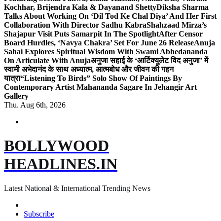
Kochhar, Brijendra Kala & Dayanand Shetty
Diksha Sharma
Talks About Working On ‘Dil Tod Ke Chal Diya’ And Her First
Collaboration With Director Sadhu Kabra
Shahzaad Mirza’s
Shajapur Visit Puts Samarpit In The Spotlight
After Censor
Board Hurdles, ‘Navya Chakra’ Set For June 26 Release
Anuja
Sahai Explores Spiritual Wisdom With Swami Abhedananda
On Articulate With Anuja
अनुजा सहाई के ‘आर्टिक्युलेट विद अनुजा’ में
स्वामी अभेदानंद के साथ अध्यात्म, आत्मबोध और जीवन की गहन
यात्रा
“Listening To Birds” Solo Show Of Paintings By
Contemporary Artist Mahananda Sagare In Jehangir Art
Gallery
Thu. Aug 6th, 2026
BOLLYWOOD
HEADLINES.IN
Latest National & International Trending News
Subscribe