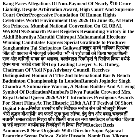
Kang Faces Allegations Of Non-Payment Of Nearly ₹10 Crore
Liability, Despite Arbitration Award, High Court And Supreme
Court Order
Progressive Foundation Of Human Rights
Celebrates World Environment Day 2026 On June 05, At Hotel
Sea Princess, Mumbai National Convention On GLOBAL
WARMING
Samarth Panel Registers Resounding Victory in the
Akhil Bharatiya Marathi Chitrapat Mahamandal Elections;
Winning Candidates Express Special Gratitude to Producer
Sanghamitra Tai Shripatrao Gaikwad
मशहूर पार्श्व गायिका प्रियंका
सिंह की आवाज में भोजपुरी लोकगीत ‘माँ’ ने श्रोताओं को किया भावुक
शिल्पी
राज और दामिनी यादव का धमाका, वर्ल्डवाइड रिकॉर्ड्स ने रिलीज किया बर्थडे
एंथम गाना ‘बर्थडे वाला दिन
Top Leading Lawyer V. K. Dubey,
Chairman Of Vkdl Npa Advisory Council, Receives
Distinguished Honour At The 2nd International Bar & Bench
Badminton Championship In London
Ramesh Joginder Singh
Chandra A Submarine Warrior, A Nation Builder And A Living
Symbol Of Dedication
Mumbai’s Divya Patadia Crowned Mrs.
Royal Global Queen 2026
AAFT Introduces Prestigious Awards
For Short Films At The Historic 128th AAFT Festival Of Short
Digital Films
निर्माता धरमवीर और निर्देशक मनोज सेन की भोजपुरी फिल्म
‘मेरी दुल्हन वीआईपी’ का फर्स्ट लुक हुआ लॉन्च, इंदु सेन और बबलू चक्रवर्ती
मचायेंगे धमाल
राकेश मिश्रा और शिल्पी राज का नया धमाकेदार लोकगीत ‘दिलवा
बा रुई जइसन’ वर्ल्डवाइड रिकॉर्ड्स ने किया रिलीज
Rocket Reels
Announces 8 New Originals With Director Sajan Agarwal
Featuring Seema Pahwa, Zakir Hussain, Namit Das, Vikram