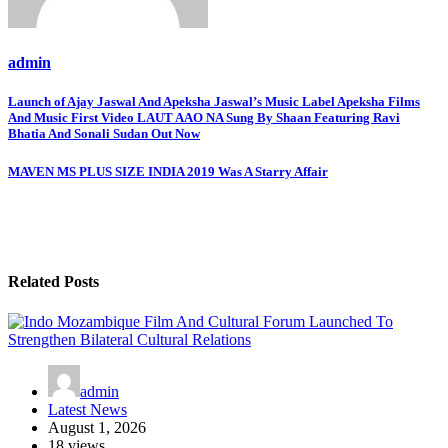
admin
Post
Launch of Ajay Jaswal And Apeksha Jaswal’s Music Label Apeksha Films
And Music First Video LAUT AAO NA Sung By Shaan Featuring Ravi
navigation
Bhatia And Sonali Sudan Out Now
MAVEN MS PLUS SIZE INDIA 2019 Was A Starry Affair
Related Posts
admin
Latest News
August 1, 2026
18 views