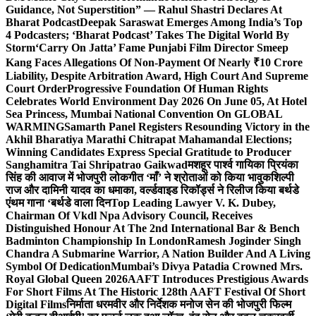
Guidance, Not Superstition” — Rahul Shastri Declares At
Bharat Podcast
Deepak Saraswat Emerges Among India’s Top
4 Podcasters; ‘Bharat Podcast’ Takes The Digital World By
Storm
‘Carry On Jatta’ Fame Punjabi Film Director Smeep
Kang Faces Allegations Of Non-Payment Of Nearly ₹10 Crore
Liability, Despite Arbitration Award, High Court And Supreme
Court Order
Progressive Foundation Of Human Rights
Celebrates World Environment Day 2026 On June 05, At Hotel
Sea Princess, Mumbai National Convention On GLOBAL
WARMING
Samarth Panel Registers Resounding Victory in the
Akhil Bharatiya Marathi Chitrapat Mahamandal Elections;
Winning Candidates Express Special Gratitude to Producer
Sanghamitra Tai Shripatrao Gaikwad
मशहूर पार्श्व गायिका प्रियंका
सिंह की आवाज में भोजपुरी लोकगीत ‘माँ’ ने श्रोताओं को किया भावुक
शिल्पी
राज और दामिनी यादव का धमाका, वर्ल्डवाइड रिकॉर्ड्स ने रिलीज किया बर्थडे
एंथम गाना ‘बर्थडे वाला दिन
Top Leading Lawyer V. K. Dubey,
Chairman Of Vkdl Npa Advisory Council, Receives
Distinguished Honour At The 2nd International Bar & Bench
Badminton Championship In London
Ramesh Joginder Singh
Chandra A Submarine Warrior, A Nation Builder And A Living
Symbol Of Dedication
Mumbai’s Divya Patadia Crowned Mrs.
Royal Global Queen 2026
AAFT Introduces Prestigious Awards
For Short Films At The Historic 128th AAFT Festival Of Short
Digital Films
निर्माता धरमवीर और निर्देशक मनोज सेन की भोजपुरी फिल्म