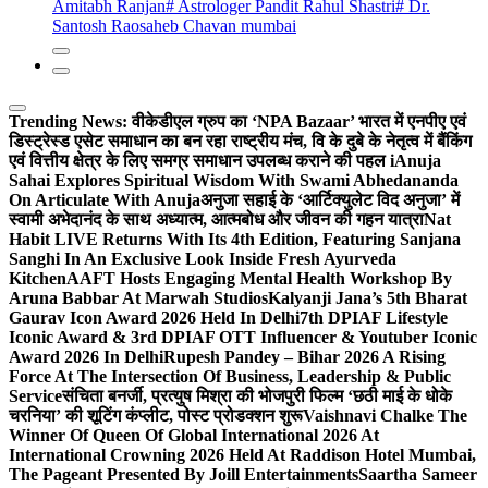
Amitabh Ranjan
# Astrologer Pandit Rahul Shastri
# Dr.
Santosh Raosaheb Chavan mumbai
Trending News:
वीकेडीएल ग्रुप का ‘NPA Bazaar’ भारत में एनपीए एवं
डिस्ट्रेस्ड एसेट समाधान का बन रहा राष्ट्रीय मंच, वि के दुबे के नेतृत्व में बैंकिंग
एवं वित्तीय क्षेत्र के लिए समग्र समाधान उपलब्ध कराने की पहल i
Anuja
Sahai Explores Spiritual Wisdom With Swami Abhedananda
On Articulate With Anuja
अनुजा सहाई के ‘आर्टिक्युलेट विद अनुजा’ में
स्वामी अभेदानंद के साथ अध्यात्म, आत्मबोध और जीवन की गहन यात्रा
Nat
Habit LIVE Returns With Its 4th Edition, Featuring Sanjana
Sanghi In An Exclusive Look Inside Fresh Ayurveda
Kitchen
AAFT Hosts Engaging Mental Health Workshop By
Aruna Babbar At Marwah Studios
Kalyanji Jana’s 5th Bharat
Gaurav Icon Award 2026 Held In Delhi
7th DPIAF Lifestyle
Iconic Award & 3rd DPIAF OTT Influencer & Youtuber Iconic
Award 2026 In Delhi
Rupesh Pandey – Bihar 2026 A Rising
Force At The Intersection Of Business, Leadership & Public
Service
संचिता बनर्जी, प्रत्युष मिश्रा की भोजपुरी फिल्म ‘छठी माई के धोके
चरनिया’ की शूटिंग कंप्लीट, पोस्ट प्रोडक्शन शुरू
Vaishnavi Chalke The
Winner Of Queen Of Global International 2026 At
International Crowning 2026 Held At Raddison Hotel Mumbai,
The Pageant Presented By Joill Entertainments
Saartha Sameer