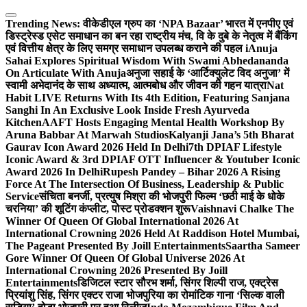
Skip
to
Trending News:
वीकेडीएल ग्रुप का ‘NPA Bazaar’ भारत में एनपीए एवं
content
डिस्ट्रेस्ड एसेट समाधान का बन रहा राष्ट्रीय मंच, वि के दुबे के नेतृत्व में बैंकिंग
एवं वित्तीय क्षेत्र के लिए समग्र समाधान उपलब्ध कराने की पहल i
Anuja
Sahai Explores Spiritual Wisdom With Swami Abhedananda
On Articulate With Anuja
अनुजा सहाई के ‘आर्टिक्युलेट विद अनुजा’ में
स्वामी अभेदानंद के साथ अध्यात्म, आत्मबोध और जीवन की गहन यात्रा
Nat
Habit LIVE Returns With Its 4th Edition, Featuring Sanjana
Sanghi In An Exclusive Look Inside Fresh Ayurveda
Kitchen
AAFT Hosts Engaging Mental Health Workshop By
Aruna Babbar At Marwah Studios
Kalyanji Jana’s 5th Bharat
Gaurav Icon Award 2026 Held In Delhi
7th DPIAF Lifestyle
Iconic Award & 3rd DPIAF OTT Influencer & Youtuber Iconic
Award 2026 In Delhi
Rupesh Pandey – Bihar 2026 A Rising
Force At The Intersection Of Business, Leadership & Public
Service
संचिता बनर्जी, प्रत्युष मिश्रा की भोजपुरी फिल्म ‘छठी माई के धोके
चरनिया’ की शूटिंग कंप्लीट, पोस्ट प्रोडक्शन शुरू
Vaishnavi Chalke The
Winner Of Queen Of Global International 2026 At
International Crowning 2026 Held At Raddison Hotel Mumbai,
The Pageant Presented By Joill Entertainments
Saartha Sameer
Gore Winner Of Queen Of Global Universe 2026 At
International Crowning 2026 Presented By Joill
Entertainments
डिजिटल स्टार सौरभ शर्मा, सिंगर शिल्पी राज, एक्ट्रेस
प्रियांशु सिंह, सिंगर एक्टर राजा भोजपुरिया का रोमांटिक गाना ‘सिल्क वाली