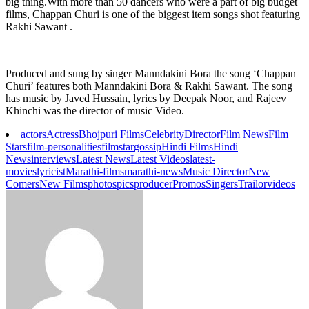
big thing.With more than 50 dancers who were a part of big budget
films, Chappan Churi is one of the biggest item songs shot featuring
Rakhi Sawant .
Produced and sung by singer Manndakini Bora the song ‘Chappan
Churi’ features both Manndakini Bora & Rakhi Sawant. The song
has music by Javed Hussain, lyrics by Deepak Noor, and Rajeev
Khinchi was the director of music Video.
actors
Actress
Bhojpuri Films
Celebrity
Director
Film News
Film
Stars
film-personalities
filmstar
gossip
Hindi Films
Hindi
News
interviews
Latest News
Latest Videos
latest-
movies
lyricist
Marathi-films
marathi-news
Music Director
New
Comers
New Films
photos
pics
producer
Promos
Singers
Trailor
videos