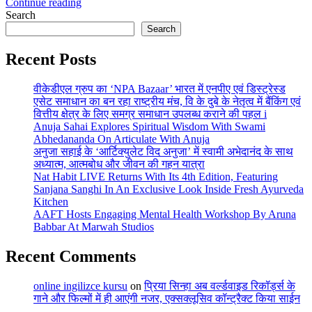
Continue reading
Search
Search
Recent Posts
वीकेडीएल ग्रुप का ‘NPA Bazaar’ भारत में एनपीए एवं डिस्ट्रेस्ड
एसेट समाधान का बन रहा राष्ट्रीय मंच, वि के दुबे के नेतृत्व में बैंकिंग एवं
वित्तीय क्षेत्र के लिए समग्र समाधान उपलब्ध कराने की पहल i
Anuja Sahai Explores Spiritual Wisdom With Swami
Abhedananda On Articulate With Anuja
अनुजा सहाई के ‘आर्टिक्युलेट विद अनुजा’ में स्वामी अभेदानंद के साथ
अध्यात्म, आत्मबोध और जीवन की गहन यात्रा
Nat Habit LIVE Returns With Its 4th Edition, Featuring
Sanjana Sanghi In An Exclusive Look Inside Fresh Ayurveda
Kitchen
AAFT Hosts Engaging Mental Health Workshop By Aruna
Babbar At Marwah Studios
Recent Comments
online ingilizce kursu
on
प्रिया सिन्हा अब वर्ल्डवाइड रिकॉर्ड्स के
गाने और फिल्मों में ही आएंगी नजर, एक्सक्लूसिव कॉन्ट्रैक्ट किया साईन