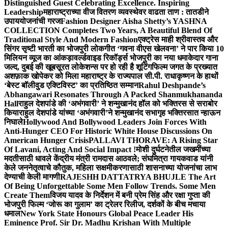
Distinguished Guest Celebrating Excellence. Inspiring
Leadership
महाराष्ट्राच्या वीज वितरण व्यवस्थेवर वाढता ताण : तातडीने
उपाययोजनांची गरज
Fashion Designer Aisha Shetty’s YASHNA
COLLECTION Completes Two Years, A Beautiful Blend Of
Traditional Style And Modern Fashion
एक्ट्रेस माही श्रीवास्तव और
सिंगर सृष्टी भारती का भोजपुरी लोकगीत ‘गवना वीएस खेलवना’ ने पार किया 10
मिलियन व्यूज का आंकड़ा
वर्ल्डवाइड रिकॉर्ड्स भोजपुरी का नया धमाकेदार गाना
जल्द, दुबई की खूबसूरत लोकेशन्स पर हो रही है शूटिंग
फिल्म जगत के प्रख्यात
अशफ़ाक खोपेकर को मिला महाराष्ट्र के राज्यपाल सी.पी. राधाकृष्णन के हाथों
‘बेस्ट बॉलीवुड एक्टिविस्ट’ का प्रतिष्ठित सम्मान
Rahul Deshpande’s
Abhangawari Resonates Through A Packed Shanmukhananda
Hall
राहुल देशपांडे की ‘अभंगवारी’ ने शन्मुखानंद हॉल को भक्तिरस से सराबोर
किया
राहुल देशपांडे यांच्या ‘अभंगवारी’ने शन्मुखानंद सभागृह भक्तिरसात न्हाऊन
निघाले
Hollywood And Bollywood Leaders Join Forces With
Anti-Hunger CEO For Historic White House Discussions On
American Hunger Crisis
PALLAVI THORAVE: A Rising Star
Of Lavani, Acting And Social Impact !
मोशी दुर्घटनेतील जखमींच्या
मदतीसाठी धावले केंद्रीय मंत्री रामदास आठवले; संघमित्रा गायकवाड यांनी
केले जननेतृत्वाचे कौतुक, महिला सक्षमीकरणासाठी शासनाच्या योजनांचा लाभ
देण्याची केली मागणी
RAJESHH DATTATRYA BHUJLE The Art
Of Being Unforgettable Some Men Follow Trends. Some Men
Create Them
विजय यादव के निर्देशन में बनी प्रेम सिंह और रक्षा गुप्ता की
भोजपुरी फिल्म ‘जोरू का गुलाम’ का ट्रेलर रिलीज, दर्शकों के बीच मचाया
धमाल
New York State Honours Global Peace Leader His
Eminence Prof. Sir Dr. Madhu Krishan With Multiple