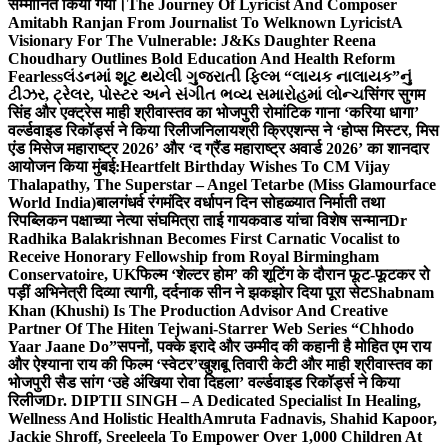
सम्मानित किया गया।
The Journey Of Lyricist And Composer
Amitabh Ranjan From Journalist To Welknown Lyricist
A
Visionary For The Vulnerable: J&Ks Daughter Reena
Choudhary Outlines Bold Education And Health Reform
Fearless
લંડનમાં શૂટ થયેલી ગુજરાતી ફિલ્મ “લાયક નાલાયક”નું
ટીઝર, ટ્રેલર, પોસ્ટર અને સંગીત ભવ્ય સમારોહમાં લોન્ચ
सिंगर सुगम
सिंह और एक्ट्रेस माही श्रीवास्तव का भोजपुरी रोमांटिक गाना ‘करिया धागा’
वर्ल्डवाइड रिकॉर्ड्स ने किया रिलीज
निलायश्री क्रिएशन्स ने ‘होप्स मिस्टर, मिस
एंड मिसेज महाराष्ट्र 2026’ और ‘द ग्रैंड महाराष्ट्र अवार्ड 2026’ का शानदार
आयोजन किया मुंबई:
Heartfelt Birthday Wishes To CM Vijay
Thalapathy, The Superstar – Angel Tetarbe (Miss Glamourface
World India)
बालगंधर्व रंगमंदिर वर्धापन दिन सोहळ्यात निर्माती तथा
रिपब्लिकन पक्षाच्या नेत्या संघमित्रा ताई गायकवाड यांचा विशेष सन्मान
Dr
Radhika Balakrishnan Becomes First Carnatic Vocalist to
Receive Honorary Fellowship from Royal Birmingham
Conservatoire, UK
फिल्म ‘शेल्टर होम’ की शूटिंग के दौरान फूट-फूटकर रो
पड़ीं अभिनेत्री दिव्या त्यागी, दर्दनाक सीन ने झकझोर दिया पूरा सेट
Shabnam
Khan (Khushi) Is The Production Advisor And Creative
Partner Of The Hiten Tejwani-Starrer Web Series “Chhodo
Yaar Jaane Do”
सपनों, पक्के इरादे और उम्मीद की कहानी है मोहित एम राय
और ऐश्याना राय की फिल्म ‘स्वेटर’
खुशबू तिवारी केटी और माही श्रीवास्तव का
भोजपुरी सैड सांग ‘उहे अंखिया रोवा दिहला’ वर्ल्डवाइड रिकॉर्ड्स ने किया
रिलीज
Dr. DIPTII SINGH – A Dedicated Specialist In Healing,
Wellness And Holistic Health
Amruta Fadnavis, Shahid Kapoor,
Jackie Shroff, Sreeleela To Empower Over 1,000 Children At