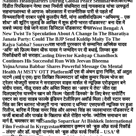
Nations Headquarters During Global Peace Seminar
कलाकारांच्या
दिंडीत रिपब्लिकन नेत्या तथा निर्माती संघमित्रा ताई गायकवाड यांचा उत्स्फूर्त
सहभाग
आस्था से आगाज: कोलकाता में राजनीतिक पारी से पहले माँ
विन्ध्यवासिनी दरबार पहुंचे कुलदीप मैती, मांगा आशीर्वाद
फ़िल्म “अभिमन्यु – एक
शोध” की शूटिंग जुलाई के आखिर में शुरू होगी
‘भारत पॉडकास्ट’ बना देश में
सबसे ज्यादा देखे जाने वाला डिजिटल पॉडकास्ट चैनल
West Bengal: A
New Twist To Speculation About A Change In The Bharatiya
Janata Party: Could The BJP Send Kuldip Maity To The
Rajya Sabha? Sources
यश भारती पुरस्कार से सम्मानित अभिषेक यादव
‘अभि’ को फ़िल्म मेकर धीरू यादव ने जन्मदिन पर दी बधाई, लिम्का बुक
रिकॉर्डधारी को सराहा
Casting Director Kashyap Chandhock
Continues His Successful Run With Jeevan Bheema
Yojna
Aruna Babbar Shares Powerful Message On Mental
Health At MSTV OTT Platform
डॉ एस वी अंचन द्वारा निर्मित, डॉ अतुल
पाटणे (आई ए एस) द्वारा लिखित फिल्मस्टार डॉ महेश कुमार फिल्म भोज का
ट्रेलर भोजपुरी समाज ने सराहा
एयर वाइस मार्शल से म्यूज़िक प्रोड्यूसर बने
संदीप रावत, नीलू रावत और अमित मिश्रा का ‘असर ये तेरा’ जीत रहा
दिल
एक्ट्रेस यास्मीन खान को फिल्म ‘देहाती डिस्को’ के लिए बेस्ट सपोर्टिंग
एक्टर का दादा साहब फाल्के इंडियन टेलीविज़न अवॉर्ड मिला।
देसी स्टार समर
सिंह का बिग ब्लास्ट भोजपुरी गाना ‘बदरवा ए धनिया’ एसएफसी म्यूजिक पर हुआ
रिलीज, बारिश में दिखा समर सिंह और आस्था सिंह का जलवा
भारत पॉडकास्ट में
फर्जी बाबाओं और पाखंड के खिलाफ बोले रोहित भार्गव- ज्योतिष समाधान का
मार्ग है, चमत्कार का नहीं
Sandip Soparrkar At Bishkek International
Film Festival In Kyrgyzstan
बख्तवार कृष्णन को ‘बुक ऑफ़ वर्ल्ड रिकॉर्ड
– लंदन’ और डॉ. माधुरी पानमंद को ‘बुक ऑफ़ वर्ल्ड रिकॉर्ड – USA’ से