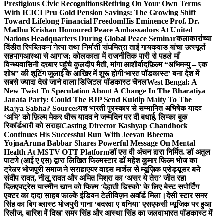
Prestigious Civic Recognitions
Retiring On Your Own Terms
With ICICI Pru Gold Pension Savings: The Growing Shift
Toward Lifelong Financial Freedom
His Eminence Prof. Dr.
Madhu Krishan Honoured Peace Ambassadors At United
Nations Headquarters During Global Peace Seminar
कलाकारांच्या
दिंडीत रिपब्लिकन नेत्या तथा निर्माती संघमित्रा ताई गायकवाड यांचा उत्स्फूर्त
सहभाग
आस्था से आगाज: कोलकाता में राजनीतिक पारी से पहले माँ
विन्ध्यवासिनी दरबार पहुंचे कुलदीप मैती, मांगा आशीर्वाद
फ़िल्म “अभिमन्यु – एक
शोध” की शूटिंग जुलाई के आखिर में शुरू होगी
‘भारत पॉडकास्ट’ बना देश में
सबसे ज्यादा देखे जाने वाला डिजिटल पॉडकास्ट चैनल
West Bengal: A
New Twist To Speculation About A Change In The Bharatiya
Janata Party: Could The BJP Send Kuldip Maity To The
Rajya Sabha? Sources
यश भारती पुरस्कार से सम्मानित अभिषेक यादव
‘अभि’ को फ़िल्म मेकर धीरू यादव ने जन्मदिन पर दी बधाई, लिम्का बुक
रिकॉर्डधारी को सराहा
Casting Director Kashyap Chandhock
Continues His Successful Run With Jeevan Bheema
Yojna
Aruna Babbar Shares Powerful Message On Mental
Health At MSTV OTT Platform
डॉ एस वी अंचन द्वारा निर्मित, डॉ अतुल
पाटणे (आई ए एस) द्वारा लिखित फिल्मस्टार डॉ महेश कुमार फिल्म भोज का
ट्रेलर भोजपुरी समाज ने सराहा
एयर वाइस मार्शल से म्यूज़िक प्रोड्यूसर बने
संदीप रावत, नीलू रावत और अमित मिश्रा का ‘असर ये तेरा’ जीत रहा
दिल
एक्ट्रेस यास्मीन खान को फिल्म ‘देहाती डिस्को’ के लिए बेस्ट सपोर्टिंग
एक्टर का दादा साहब फाल्के इंडियन टेलीविज़न अवॉर्ड मिला।
देसी स्टार समर
सिंह का बिग ब्लास्ट भोजपुरी गाना ‘बदरवा ए धनिया’ एसएफसी म्यूजिक पर हुआ
रिलीज, बारिश में दिखा समर सिंह और आस्था सिंह का जलवा
भारत पॉडकास्ट में