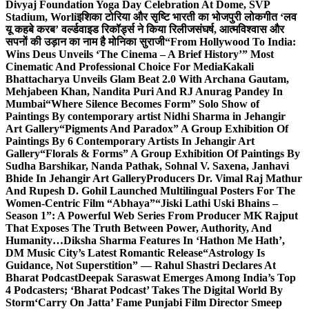
Divyaj Foundation Yoga Day Celebration At Dome, SVP
Stadium, Worli
इशिका टोरिया और सृष्टि भारती का भोजपुरी लोकगीत ‘लव
यू कहबे करब’ वर्ल्डवाइड रिकॉर्ड्स ने किया रिलीज
संघर्ष, आत्मविश्वास और
सपनों की उड़ान का नाम है मोनिका सुराजी
“From Hollywood To India:
Wins Deus Unveils ‘The Cinema – A Brief History’” Most
Cinematic And Professional Choice For Media
Kakali
Bhattacharya Unveils Glam Beat 2.0 With Archana Gautam,
Mehjabeen Khan, Nandita Puri And RJ Anurag Pandey In
Mumbai
“Where Silence Becomes Form” Solo Show of
Paintings By contemporary artist Nidhi Sharma in Jehangir
Art Gallery
“Pigments And Paradox” A Group Exhibition Of
Paintings By 6 Contemporary Artists In Jehangir Art
Gallery
“Florals & Forms” A Group Exhibition Of Paintings By
Sudha Barshikar, Nanda Pathak, Sohnal V. Saxena, Janhavi
Bhide In Jehangir Art Gallery
Producers Dr. Vimal Raj Mathur
And Rupesh D. Gohil Launched Multilingual Posters For The
Women-Centric Film “Abhaya”
“Jiski Lathi Uski Bhains –
Season 1”: A Powerful Web Series From Producer MK Rajput
That Exposes The Truth Between Power, Authority, And
Humanity…
Diksha Sharma Features In ‘Hathon Me Hath’,
DM Music City’s Latest Romantic Release
“Astrology Is
Guidance, Not Superstition” — Rahul Shastri Declares At
Bharat Podcast
Deepak Saraswat Emerges Among India’s Top
4 Podcasters; ‘Bharat Podcast’ Takes The Digital World By
Storm
‘Carry On Jatta’ Fame Punjabi Film Director Smeep