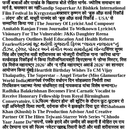
फर्जी बाबाओं और पाखंड के खिलाफ बोले रोहित भार्गव- ज्योतिष समाधान का
मार्ग है, चमत्कार का नहीं
Sandip Soparrkar At Bishkek International
Film Festival In Kyrgyzstan
बख्तवार कृष्णन को ‘बुक ऑफ़ वर्ल्ड रिकॉर्ड
– लंदन’ और डॉ. माधुरी पानमंद को ‘बुक ऑफ़ वर्ल्ड रिकॉर्ड – USA’ से
सम्मानित किया गया।
The Journey Of Lyricist And Composer
Amitabh Ranjan From Journalist To Welknown Lyricist
A
Visionary For The Vulnerable: J&Ks Daughter Reena
Choudhary Outlines Bold Education And Health Reform
Fearless
લંડનમાં શૂટ થયેલી ગુજરાતી ફિલ્મ “લાયક નાલાયક”નું
ટીઝર, ટ્રેલર, પોસ્ટર અને સંગીત ભવ્ય સમારોહમાં લોન્ચ
सिंगर सुगम
सिंह और एक्ट्रेस माही श्रीवास्तव का भोजपुरी रोमांटिक गाना ‘करिया धागा’
वर्ल्डवाइड रिकॉर्ड्स ने किया रिलीज
निलायश्री क्रिएशन्स ने ‘होप्स मिस्टर, मिस
एंड मिसेज महाराष्ट्र 2026’ और ‘द ग्रैंड महाराष्ट्र अवार्ड 2026’ का शानदार
आयोजन किया मुंबई:
Heartfelt Birthday Wishes To CM Vijay
Thalapathy, The Superstar – Angel Tetarbe (Miss Glamourface
World India)
बालगंधर्व रंगमंदिर वर्धापन दिन सोहळ्यात निर्माती तथा
रिपब्लिकन पक्षाच्या नेत्या संघमित्रा ताई गायकवाड यांचा विशेष सन्मान
Dr
Radhika Balakrishnan Becomes First Carnatic Vocalist to
Receive Honorary Fellowship from Royal Birmingham
Conservatoire, UK
फिल्म ‘शेल्टर होम’ की शूटिंग के दौरान फूट-फूटकर रो
पड़ीं अभिनेत्री दिव्या त्यागी, दर्दनाक सीन ने झकझोर दिया पूरा सेट
Shabnam
Khan (Khushi) Is The Production Advisor And Creative
Partner Of The Hiten Tejwani-Starrer Web Series “Chhodo
Yaar Jaane Do”
सपनों, पक्के इरादे और उम्मीद की कहानी है मोहित एम राय
और ऐश्याना राय की फिल्म ‘स्वेटर’
खुशबू तिवारी केटी और माही श्रीवास्तव का