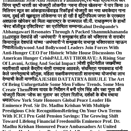
Traditional Style And Modern Fashion
एक्ट्रेस माही श्रीवास्तव और
सिंगर सृष्टी भारती का भोजपुरी लोकगीत ‘गवना वीएस खेलवना’ ने पार किया 10
मिलियन व्यूज का आंकड़ा
वर्ल्डवाइड रिकॉर्ड्स भोजपुरी का नया धमाकेदार गाना
जल्द, दुबई की खूबसूरत लोकेशन्स पर हो रही है शूटिंग
फिल्म जगत के प्रख्यात
अशफ़ाक खोपेकर को मिला महाराष्ट्र के राज्यपाल सी.पी. राधाकृष्णन के हाथों
‘बेस्ट बॉलीवुड एक्टिविस्ट’ का प्रतिष्ठित सम्मान
Rahul Deshpande’s
Abhangawari Resonates Through A Packed Shanmukhananda
Hall
राहुल देशपांडे की ‘अभंगवारी’ ने शन्मुखानंद हॉल को भक्तिरस से सराबोर
किया
राहुल देशपांडे यांच्या ‘अभंगवारी’ने शन्मुखानंद सभागृह भक्तिरसात न्हाऊन
निघाले
Hollywood And Bollywood Leaders Join Forces With
Anti-Hunger CEO For Historic White House Discussions On
American Hunger Crisis
PALLAVI THORAVE: A Rising Star
Of Lavani, Acting And Social Impact !
मोशी दुर्घटनेतील जखमींच्या
मदतीसाठी धावले केंद्रीय मंत्री रामदास आठवले; संघमित्रा गायकवाड यांनी
केले जननेतृत्वाचे कौतुक, महिला सक्षमीकरणासाठी शासनाच्या योजनांचा लाभ
देण्याची केली मागणी
RAJESHH DATTATRYA BHUJLE The Art
Of Being Unforgettable Some Men Follow Trends. Some Men
Create Them
विजय यादव के निर्देशन में बनी प्रेम सिंह और रक्षा गुप्ता की
भोजपुरी फिल्म ‘जोरू का गुलाम’ का ट्रेलर रिलीज, दर्शकों के बीच मचाया
धमाल
New York State Honours Global Peace Leader His
Eminence Prof. Sir Dr. Madhu Krishan With Multiple
Prestigious Civic Recognitions
Retiring On Your Own Terms
With ICICI Pru Gold Pension Savings: The Growing Shift
Toward Lifelong Financial Freedom
His Eminence Prof. Dr.
Madhu Krishan Honoured Peace Ambassadors At United