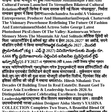
सड़िया’ होडा भोजपुरी पर हुआ रिलीज
Indo Mozambique Film And
Cultural Forum Launched To Strengthen Bilateral Cultural
Relations
भोजपुरी सिनेमा में जल्द दस्तक देगी नई फिल्म ‘मंगलसूत्र’, निर्माता
रत्नाकर कुमार ने किया ऐलान
Sureshchandra Awasthi A Visionary
Entrepreneur, Producer And Humanitarian
Deepak Chaturvedi
The Visionary Powerhouse Redefining The Future Of Fashion
And Entertainment
Model Actress Sofee George Latest
Photoshoot Pics
Echoes Of The Valley: Kastoorwan Where
Memory Meets The Mountain Air And Solitude.
कौशिक द्विवेदी को
मिला ‘आउटस्टैंडिंग ई-कॉमर्स शूट ऑफ द ईयर 2026-2027’ का अवॉर्ड, सपने
मॉडलिंग एजेंसी ने किया सम्मानित
ఆర్థిక సంవత్సరం 2027 , మొదటి
త్రైమాసికంలో (క్యు 1 -ఎఫ్ వై 2027) వినియోగదారులకు మొత్తం రూ.
4,666 కోట్ల ప్రయోజనాలను చెల్లించిన ఐసిఐసిఐ ప్రుడెన్షియల్ లైఫ్
ఇన్సూరెన్స్
Q1-FY2027-এ গ্রাহকদের মোট ৪,৬৬৬ কোটি টাকার সুবিধা প্রদান
করেছে আইসিআইসিআই প্রুডেন্সিয়াল লাইফ ইন্স্যুরেন্স
कंट्री क्लब हॉस्पिटॅलिटी अँड
हॉलिडेज प्रायव्हेट लिमिटेडने कंट्री क्लब मास्टरकार्ड – तुर्कस्तान सादर
केले.
जुग-जुग जीने की दुआ वाला भोजपुरी लोकगीत रिलीज, प्रियंका सिंह और
इशिका तोरिया की जोड़ी ने मचाया धमाल
Mr. Hitesh Nihalani: Two
Decades Of Building Trust In Real Estate
Dr. Basant Goel To
Grace Asia Excellence & Leadership Awards 2026 As
Distinguished Guest Celebrating Excellence. Inspiring
Leadership
महाराष्ट्राच्या वीज वितरण व्यवस्थेवर वाढता ताण : तातडीने
उपाययोजनांची गरज
Fashion Designer Aisha Shetty’s YASHNA
COLLECTION Completes Two Years, A Beautiful Blend Of