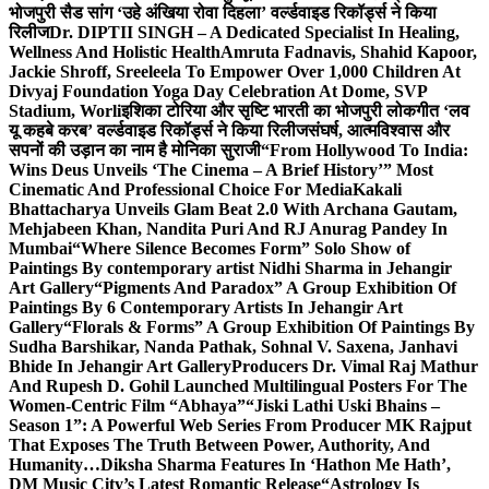
भोजपुरी सैड सांग ‘उहे अंखिया रोवा दिहला’ वर्ल्डवाइड रिकॉर्ड्स ने किया
रिलीज
Dr. DIPTII SINGH – A Dedicated Specialist In Healing,
Wellness And Holistic Health
Amruta Fadnavis, Shahid Kapoor,
Jackie Shroff, Sreeleela To Empower Over 1,000 Children At
Divyaj Foundation Yoga Day Celebration At Dome, SVP
Stadium, Worli
इशिका टोरिया और सृष्टि भारती का भोजपुरी लोकगीत ‘लव
यू कहबे करब’ वर्ल्डवाइड रिकॉर्ड्स ने किया रिलीज
संघर्ष, आत्मविश्वास और
सपनों की उड़ान का नाम है मोनिका सुराजी
“From Hollywood To India:
Wins Deus Unveils ‘The Cinema – A Brief History’” Most
Cinematic And Professional Choice For Media
Kakali
Bhattacharya Unveils Glam Beat 2.0 With Archana Gautam,
Mehjabeen Khan, Nandita Puri And RJ Anurag Pandey In
Mumbai
“Where Silence Becomes Form” Solo Show of
Paintings By contemporary artist Nidhi Sharma in Jehangir
Art Gallery
“Pigments And Paradox” A Group Exhibition Of
Paintings By 6 Contemporary Artists In Jehangir Art
Gallery
“Florals & Forms” A Group Exhibition Of Paintings By
Sudha Barshikar, Nanda Pathak, Sohnal V. Saxena, Janhavi
Bhide In Jehangir Art Gallery
Producers Dr. Vimal Raj Mathur
And Rupesh D. Gohil Launched Multilingual Posters For The
Women-Centric Film “Abhaya”
“Jiski Lathi Uski Bhains –
Season 1”: A Powerful Web Series From Producer MK Rajput
That Exposes The Truth Between Power, Authority, And
Humanity…
Diksha Sharma Features In ‘Hathon Me Hath’,
DM Music City’s Latest Romantic Release
“Astrology Is