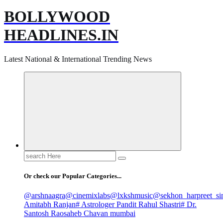
BOLLYWOOD
HEADLINES.IN
Latest National & International Trending News
Search
for:
Or check our Popular Categories...
@arshnaagra
@cinemixlabs
@lxkshmusic
@sekhon_harpreet_si
Amitabh Ranjan
# Astrologer Pandit Rahul Shastri
# Dr.
Santosh Raosaheb Chavan mumbai