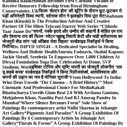
Radhika Balakrishnan Becomes First Carnatic Vocalist to
Receive Honorary Fellowship from Royal Birmingham
Conservatoire, UK
फिल्म ‘शेल्टर होम’ की शूटिंग के दौरान फूट-फूटकर रो
पड़ीं अभिनेत्री दिव्या त्यागी, दर्दनाक सीन ने झकझोर दिया पूरा सेट
Shabnam
Khan (Khushi) Is The Production Advisor And Creative
Partner Of The Hiten Tejwani-Starrer Web Series “Chhodo
Yaar Jaane Do”
सपनों, पक्के इरादे और उम्मीद की कहानी है मोहित एम राय
और ऐश्याना राय की फिल्म ‘स्वेटर’
खुशबू तिवारी केटी और माही श्रीवास्तव का
भोजपुरी सैड सांग ‘उहे अंखिया रोवा दिहला’ वर्ल्डवाइड रिकॉर्ड्स ने किया
रिलीज
Dr. DIPTII SINGH – A Dedicated Specialist In Healing,
Wellness And Holistic Health
Amruta Fadnavis, Shahid Kapoor,
Jackie Shroff, Sreeleela To Empower Over 1,000 Children At
Divyaj Foundation Yoga Day Celebration At Dome, SVP
Stadium, Worli
इशिका टोरिया और सृष्टि भारती का भोजपुरी लोकगीत ‘लव
यू कहबे करब’ वर्ल्डवाइड रिकॉर्ड्स ने किया रिलीज
संघर्ष, आत्मविश्वास और
सपनों की उड़ान का नाम है मोनिका सुराजी
“From Hollywood To India:
Wins Deus Unveils ‘The Cinema – A Brief History’” Most
Cinematic And Professional Choice For Media
Kakali
Bhattacharya Unveils Glam Beat 2.0 With Archana Gautam,
Mehjabeen Khan, Nandita Puri And RJ Anurag Pandey In
Mumbai
“Where Silence Becomes Form” Solo Show of
Paintings By contemporary artist Nidhi Sharma in Jehangir
Art Gallery
“Pigments And Paradox” A Group Exhibition Of
Paintings By 6 Contemporary Artists In Jehangir Art
Gallery
“Florals & Forms” A Group Exhibition Of Paintings By