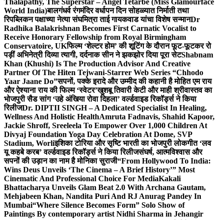
Thalapathy, The Superstar – Angel Tetarbe (Miss Glamourface
World India)
बालगंधर्व रंगमंदिर वर्धापन दिन सोहळ्यात निर्माती तथा
रिपब्लिकन पक्षाच्या नेत्या संघमित्रा ताई गायकवाड यांचा विशेष सन्मान
Dr
Radhika Balakrishnan Becomes First Carnatic Vocalist to
Receive Honorary Fellowship from Royal Birmingham
Conservatoire, UK
फिल्म ‘शेल्टर होम’ की शूटिंग के दौरान फूट-फूटकर रो
पड़ीं अभिनेत्री दिव्या त्यागी, दर्दनाक सीन ने झकझोर दिया पूरा सेट
Shabnam
Khan (Khushi) Is The Production Advisor And Creative
Partner Of The Hiten Tejwani-Starrer Web Series “Chhodo
Yaar Jaane Do”
सपनों, पक्के इरादे और उम्मीद की कहानी है मोहित एम राय
और ऐश्याना राय की फिल्म ‘स्वेटर’
खुशबू तिवारी केटी और माही श्रीवास्तव का
भोजपुरी सैड सांग ‘उहे अंखिया रोवा दिहला’ वर्ल्डवाइड रिकॉर्ड्स ने किया
रिलीज
Dr. DIPTII SINGH – A Dedicated Specialist In Healing,
Wellness And Holistic Health
Amruta Fadnavis, Shahid Kapoor,
Jackie Shroff, Sreeleela To Empower Over 1,000 Children At
Divyaj Foundation Yoga Day Celebration At Dome, SVP
Stadium, Worli
इशिका टोरिया और सृष्टि भारती का भोजपुरी लोकगीत ‘लव
यू कहबे करब’ वर्ल्डवाइड रिकॉर्ड्स ने किया रिलीज
संघर्ष, आत्मविश्वास और
सपनों की उड़ान का नाम है मोनिका सुराजी
“From Hollywood To India:
Wins Deus Unveils ‘The Cinema – A Brief History’” Most
Cinematic And Professional Choice For Media
Kakali
Bhattacharya Unveils Glam Beat 2.0 With Archana Gautam,
Mehjabeen Khan, Nandita Puri And RJ Anurag Pandey In
Mumbai
“Where Silence Becomes Form” Solo Show of
Paintings By contemporary artist Nidhi Sharma in Jehangir