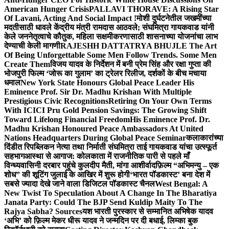
American Hunger Crisis
PALLAVI THORAVE: A Rising Star
Of Lavani, Acting And Social Impact !
मोशी दुर्घटनेतील जखमींच्या
मदतीसाठी धावले केंद्रीय मंत्री रामदास आठवले; संघमित्रा गायकवाड यांनी
केले जननेतृत्वाचे कौतुक, महिला सक्षमीकरणासाठी शासनाच्या योजनांचा लाभ
देण्याची केली मागणी
RAJESHH DATTATRYA BHUJLE The Art
Of Being Unforgettable Some Men Follow Trends. Some Men
Create Them
विजय यादव के निर्देशन में बनी प्रेम सिंह और रक्षा गुप्ता की
भोजपुरी फिल्म ‘जोरू का गुलाम’ का ट्रेलर रिलीज, दर्शकों के बीच मचाया
धमाल
New York State Honours Global Peace Leader His
Eminence Prof. Sir Dr. Madhu Krishan With Multiple
Prestigious Civic Recognitions
Retiring On Your Own Terms
With ICICI Pru Gold Pension Savings: The Growing Shift
Toward Lifelong Financial Freedom
His Eminence Prof. Dr.
Madhu Krishan Honoured Peace Ambassadors At United
Nations Headquarters During Global Peace Seminar
कलाकारांच्या
दिंडीत रिपब्लिकन नेत्या तथा निर्माती संघमित्रा ताई गायकवाड यांचा उत्स्फूर्त
सहभाग
आस्था से आगाज: कोलकाता में राजनीतिक पारी से पहले माँ
विन्ध्यवासिनी दरबार पहुंचे कुलदीप मैती, मांगा आशीर्वाद
फ़िल्म “अभिमन्यु – एक
शोध” की शूटिंग जुलाई के आखिर में शुरू होगी
‘भारत पॉडकास्ट’ बना देश में
सबसे ज्यादा देखे जाने वाला डिजिटल पॉडकास्ट चैनल
West Bengal: A
New Twist To Speculation About A Change In The Bharatiya
Janata Party: Could The BJP Send Kuldip Maity To The
Rajya Sabha? Sources
यश भारती पुरस्कार से सम्मानित अभिषेक यादव
‘अभि’ को फ़िल्म मेकर धीरू यादव ने जन्मदिन पर दी बधाई, लिम्का बुक