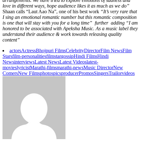
arrangements. We have tried to explore emotions of sadness and
love in different ways, hope audience likes it as much as we do”
Shaan calls “Laut Aao Na”, one of his best work
“It’s very rare that
I sing an emotional romantic number but this romantic composition
is one that will stay with you for a long time” further adding “I am
honored to be associated with Apeksha Music. As a music label they
understand their audience & work towards releasing quality
content”
actors
Actress
Bhojpuri Films
Celebrity
Director
Film News
Film
Stars
film-personalities
filmstar
gossip
Hindi Films
Hindi
News
interviews
Latest News
Latest Videos
latest-
movies
lyricist
Marathi-films
marathi-news
Music Director
New
Comers
New Films
photos
pics
producer
Promos
Singers
Trailor
videos