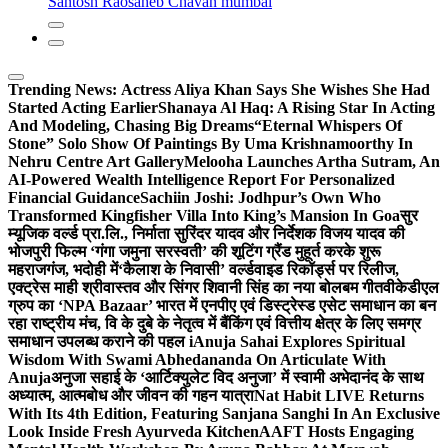
Santosh Raosaheb Chavan mumbai
Trending News:
Actress Aliya Khan Says She Wishes She Had
Started Acting Earlier
Shanaya Al Haq: A Rising Star In Acting
And Modeling, Chasing Big Dreams
“Eternal Whispers Of
Stone” Solo Show Of Paintings By Uma Krishnamoorthy In
Nehru Centre Art Gallery
Melooha Launches Artha Sutram, An
AI-Powered Wealth Intelligence Report For Personalized
Financial Guidance
Sachiin Joshi: Jodhpur’s Own Who
Transformed Kingfisher Villa Into King’s Mansion In Goa
सुर
म्यूजिक वर्ल्ड प्रा.लि., निर्माता सुरिंदर यादव और निर्देशक विजय यादव की
भोजपुरी फिल्म ‘गंगा जमुना सरस्वती’ की शूटिंग ग्रैंड मुहूर्त करके शुरू
महराजगंज, भदोही में
‘कैलाश के निवासी’ वर्ल्डवाइड रिकॉर्ड्स पर रिलीज,
एक्ट्रेस माही श्रीवास्तव और सिंगर शिवानी सिंह का नया बोलबम गीत
वीकेडीएल
ग्रुप का ‘NPA Bazaar’ भारत में एनपीए एवं डिस्ट्रेस्ड एसेट समाधान का बन
रहा राष्ट्रीय मंच, वि के दुबे के नेतृत्व में बैंकिंग एवं वित्तीय क्षेत्र के लिए समग्र
समाधान उपलब्ध कराने की पहल i
Anuja Sahai Explores Spiritual
Wisdom With Swami Abhedananda On Articulate With
Anuja
अनुजा सहाई के ‘आर्टिक्युलेट विद अनुजा’ में स्वामी अभेदानंद के साथ
अध्यात्म, आत्मबोध और जीवन की गहन यात्रा
Nat Habit LIVE Returns
With Its 4th Edition, Featuring Sanjana Sanghi In An Exclusive
Look Inside Fresh Ayurveda Kitchen
AAFT Hosts Engaging