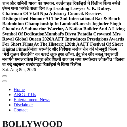
राज और दामिनी यादव का धमाका, वर्ल्डवाइड रिकॉर्ड्स ने रिलीज किया बर्थडे
एंथम गाना ‘बर्थडे वाला दिन
Top Leading Lawyer V. K. Dubey,
Chairman Of Vkdl Npa Advisory Council, Receives
Distinguished Honour At The 2nd International Bar & Bench
Badminton Championship In London
Ramesh Joginder Singh
Chandra A Submarine Warrior, A Nation Builder And A Living
Symbol Of Dedication
Mumbai’s Divya Patadia Crowned Mrs.
Royal Global Queen 2026
AAFT Introduces Prestigious Awards
For Short Films At The Historic 128th AAFT Festival Of Short
Digital Films
निर्माता धरमवीर और निर्देशक मनोज सेन की भोजपुरी फिल्म
‘मेरी दुल्हन वीआईपी’ का फर्स्ट लुक हुआ लॉन्च, इंदु सेन और बबलू चक्रवर्ती
मचायेंगे धमाल
राकेश मिश्रा और शिल्पी राज का नया धमाकेदार लोकगीत ‘दिलवा
बा रुई जइसन’ वर्ल्डवाइड रिकॉर्ड्स ने किया रिलीज
Sat. Aug 8th, 2026
Home
ABOUT Us
Entertainment News
Disclaimer
Contact
BOLLYWOOD