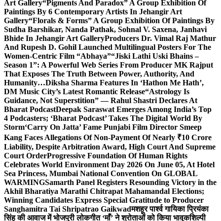
Art Gallery
“Pigments And Paradox” A Group Exhibition Of
Paintings By 6 Contemporary Artists In Jehangir Art
Gallery
“Florals & Forms” A Group Exhibition Of Paintings By
Sudha Barshikar, Nanda Pathak, Sohnal V. Saxena, Janhavi
Bhide In Jehangir Art Gallery
Producers Dr. Vimal Raj Mathur
And Rupesh D. Gohil Launched Multilingual Posters For The
Women-Centric Film “Abhaya”
“Jiski Lathi Uski Bhains –
Season 1”: A Powerful Web Series From Producer MK Rajput
That Exposes The Truth Between Power, Authority, And
Humanity…
Diksha Sharma Features In ‘Hathon Me Hath’,
DM Music City’s Latest Romantic Release
“Astrology Is
Guidance, Not Superstition” — Rahul Shastri Declares At
Bharat Podcast
Deepak Saraswat Emerges Among India’s Top
4 Podcasters; ‘Bharat Podcast’ Takes The Digital World By
Storm
‘Carry On Jatta’ Fame Punjabi Film Director Smeep
Kang Faces Allegations Of Non-Payment Of Nearly ₹10 Crore
Liability, Despite Arbitration Award, High Court And Supreme
Court Order
Progressive Foundation Of Human Rights
Celebrates World Environment Day 2026 On June 05, At Hotel
Sea Princess, Mumbai National Convention On GLOBAL
WARMING
Samarth Panel Registers Resounding Victory in the
Akhil Bharatiya Marathi Chitrapat Mahamandal Elections;
Winning Candidates Express Special Gratitude to Producer
Sanghamitra Tai Shripatrao Gaikwad
मशहूर पार्श्व गायिका प्रियंका
सिंह की आवाज में भोजपुरी लोकगीत ‘माँ’ ने श्रोताओं को किया भावुक
शिल्पी