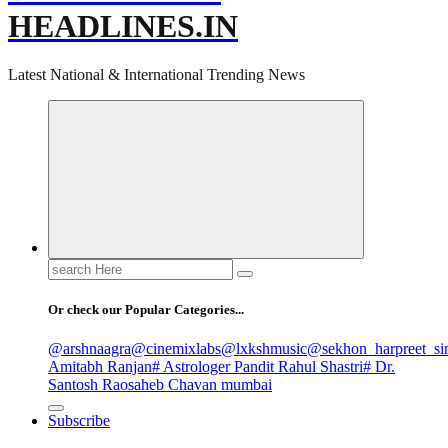
HEADLINES.IN
Latest National & International Trending News
Search
for:
Or check our Popular Categories...
@arshnaagra
@cinemixlabs
@lxkshmusic
@sekhon_harpreet_si
Amitabh Ranjan
# Astrologer Pandit Rahul Shastri
# Dr.
Santosh Raosaheb Chavan mumbai
Subscribe