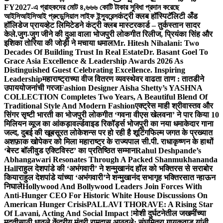
FY2027-এ গ্রাহকদের মোট ৪,৬৬৬ কোটি টাকার সুবিধা প্রদান করেছে
আইসিআইসিআই প্রুডেন্সিয়াল লাইফ ইন্স্যুরেন্স
कंट्री क्लब हॉस्पिटॅलिटी अँड
हॉलिडेज प्रायव्हेट लिमिटेडने कंट्री क्लब मास्टरकार्ड – तुर्कस्तान सादर
केले.
जुग-जुग जीने की दुआ वाला भोजपुरी लोकगीत रिलीज, प्रियंका सिंह और
इशिका तोरिया की जोड़ी ने मचाया धमाल
Mr. Hitesh Nihalani: Two
Decades Of Building Trust In Real Estate
Dr. Basant Goel To
Grace Asia Excellence & Leadership Awards 2026 As
Distinguished Guest Celebrating Excellence. Inspiring
Leadership
महाराष्ट्राच्या वीज वितरण व्यवस्थेवर वाढता ताण : तातडीने
उपाययोजनांची गरज
Fashion Designer Aisha Shetty’s YASHNA
COLLECTION Completes Two Years, A Beautiful Blend Of
Traditional Style And Modern Fashion
एक्ट्रेस माही श्रीवास्तव और
सिंगर सृष्टी भारती का भोजपुरी लोकगीत ‘गवना वीएस खेलवना’ ने पार किया 10
मिलियन व्यूज का आंकड़ा
वर्ल्डवाइड रिकॉर्ड्स भोजपुरी का नया धमाकेदार गाना
जल्द, दुबई की खूबसूरत लोकेशन्स पर हो रही है शूटिंग
फिल्म जगत के प्रख्यात
अशफ़ाक खोपेकर को मिला महाराष्ट्र के राज्यपाल सी.पी. राधाकृष्णन के हाथों
‘बेस्ट बॉलीवुड एक्टिविस्ट’ का प्रतिष्ठित सम्मान
Rahul Deshpande’s
Abhangawari Resonates Through A Packed Shanmukhananda
Hall
राहुल देशपांडे की ‘अभंगवारी’ ने शन्मुखानंद हॉल को भक्तिरस से सराबोर
किया
राहुल देशपांडे यांच्या ‘अभंगवारी’ने शन्मुखानंद सभागृह भक्तिरसात न्हाऊन
निघाले
Hollywood And Bollywood Leaders Join Forces With
Anti-Hunger CEO For Historic White House Discussions On
American Hunger Crisis
PALLAVI THORAVE: A Rising Star
Of Lavani, Acting And Social Impact !
मोशी दुर्घटनेतील जखमींच्या
मदतीसाठी धावले केंद्रीय मंत्री रामदास आठवले; संघमित्रा गायकवाड यांनी