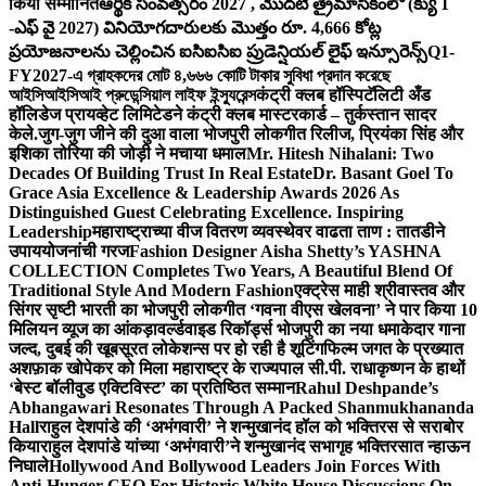
किया सम्मानित
ఆర్థిక సంవత్సరం 2027 , మొదటి త్రైమాసికంలో (క్యు 1
-ఎఫ్ వై 2027) వినియోగదారులకు మొత్తం రూ. 4,666 కోట్ల
ప్రయోజనాలను చెల్లించిన ఐసిఐసిఐ ప్రుడెన్షియల్ లైఫ్ ఇన్సూరెన్స్
Q1-
FY2027-এ গ্রাহকদের মোট ৪,৬৬৬ কোটি টাকার সুবিধা প্রদান করেছে
আইসিআইসিআই প্রুডেন্সিয়াল লাইফ ইন্স্যুরেন্স
कंट्री क्लब हॉस्पिटॅलिटी अँड
हॉलिडेज प्रायव्हेट लिमिटेडने कंट्री क्लब मास्टरकार्ड – तुर्कस्तान सादर
केले.
जुग-जुग जीने की दुआ वाला भोजपुरी लोकगीत रिलीज, प्रियंका सिंह और
इशिका तोरिया की जोड़ी ने मचाया धमाल
Mr. Hitesh Nihalani: Two
Decades Of Building Trust In Real Estate
Dr. Basant Goel To
Grace Asia Excellence & Leadership Awards 2026 As
Distinguished Guest Celebrating Excellence. Inspiring
Leadership
महाराष्ट्राच्या वीज वितरण व्यवस्थेवर वाढता ताण : तातडीने
उपाययोजनांची गरज
Fashion Designer Aisha Shetty’s YASHNA
COLLECTION Completes Two Years, A Beautiful Blend Of
Traditional Style And Modern Fashion
एक्ट्रेस माही श्रीवास्तव और
सिंगर सृष्टी भारती का भोजपुरी लोकगीत ‘गवना वीएस खेलवना’ ने पार किया 10
मिलियन व्यूज का आंकड़ा
वर्ल्डवाइड रिकॉर्ड्स भोजपुरी का नया धमाकेदार गाना
जल्द, दुबई की खूबसूरत लोकेशन्स पर हो रही है शूटिंग
फिल्म जगत के प्रख्यात
अशफ़ाक खोपेकर को मिला महाराष्ट्र के राज्यपाल सी.पी. राधाकृष्णन के हाथों
‘बेस्ट बॉलीवुड एक्टिविस्ट’ का प्रतिष्ठित सम्मान
Rahul Deshpande’s
Abhangawari Resonates Through A Packed Shanmukhananda
Hall
राहुल देशपांडे की ‘अभंगवारी’ ने शन्मुखानंद हॉल को भक्तिरस से सराबोर
किया
राहुल देशपांडे यांच्या ‘अभंगवारी’ने शन्मुखानंद सभागृह भक्तिरसात न्हाऊन
निघाले
Hollywood And Bollywood Leaders Join Forces With
Anti-Hunger CEO For Historic White House Discussions On