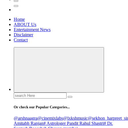
Home
ABOUT Us
Entertainment News
Disclaimer
Contact
Search
for:
Or check our Popular Categories...
@arshnaagra
@cinemixlabs
@lxkshmusic
@sekhon_harpreet_si
Amitabh Ranjan
# Astrologer Pandit Rahul Shastri
# Dr.