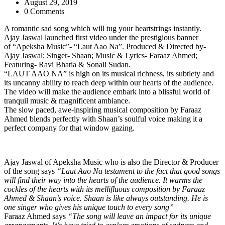
August 29, 2019
0 Comments
A romantic sad song which will tug your heartstrings instantly.
Ajay Jaswal launched first video under the prestigious banner
of “Apeksha Music”- “Laut Aao Na”. Produced & Directed by-
Ajay Jaswal; Singer- Shaan; Music & Lyrics- Faraaz Ahmed;
Featuring- Ravi Bhatia & Sonali Sudan.
“LAUT AAO NA” is high on its musical richness, its subtlety and
its uncanny ability to reach deep within our hearts of the audience.
The video will make the audience embark into a blissful world of
tranquil music & magnificent ambiance.
The slow paced, awe-inspiring musical composition by Faraaz
Ahmed blends perfectly with Shaan’s soulful voice making it a
perfect company for that window gazing.
Ajay Jaswal of Apeksha Music who is also the Director & Producer
of the song says
“Laut Aao Na testament to the fact that good songs
will find their way into the hearts of the audience. It warms the
cockles of the hearts with its mellifluous composition by Faraaz
Ahmed & Shaan’s voice. Shaan is like always outstanding. He is
one singer who gives his unique touch to every song”
Faraaz Ahmed says
“The song will leave an impact for its unique