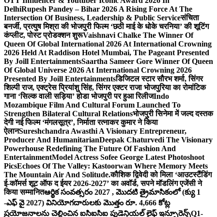
OTT Influencer & Youtuber Iconic Award 2026 In
Delhi
Rupesh Pandey – Bihar 2026 A Rising Force At The
Intersection Of Business, Leadership & Public Service
संचिता
बनर्जी, प्रत्युष मिश्रा की भोजपुरी फिल्म ‘छठी माई के धोके चरनिया’ की शूटिंग
कंप्लीट, पोस्ट प्रोडक्शन शुरू
Vaishnavi Chalke The Winner Of
Queen Of Global International 2026 At International Crowning
2026 Held At Raddison Hotel Mumbai, The Pageant Presented
By Joill Entertainments
Saartha Sameer Gore Winner Of Queen
Of Global Universe 2026 At International Crowning 2026
Presented By Joill Entertainments
डिजिटल स्टार सौरभ शर्मा, सिंगर
शिल्पी राज, एक्ट्रेस प्रियांशु सिंह, सिंगर एक्टर राजा भोजपुरिया का रोमांटिक
गाना ‘सिल्क वाली सड़िया’ होडा भोजपुरी पर हुआ रिलीज
Indo
Mozambique Film And Cultural Forum Launched To
Strengthen Bilateral Cultural Relations
भोजपुरी सिनेमा में जल्द दस्तक
देगी नई फिल्म ‘मंगलसूत्र’, निर्माता रत्नाकर कुमार ने किया
ऐलान
Sureshchandra Awasthi A Visionary Entrepreneur,
Producer And Humanitarian
Deepak Chaturvedi The Visionary
Powerhouse Redefining The Future Of Fashion And
Entertainment
Model Actress Sofee George Latest Photoshoot
Pics
Echoes Of The Valley: Kastoorwan Where Memory Meets
The Mountain Air And Solitude.
कौशिक द्विवेदी को मिला ‘आउटस्टैंडिंग
ई-कॉमर्स शूट ऑफ द ईयर 2026-2027’ का अवॉर्ड, सपने मॉडलिंग एजेंसी ने
किया सम्मानित
ఆర్థిక సంవత్సరం 2027 , మొదటి త్రైమాసికంలో (క్యు 1
-ఎఫ్ వై 2027) వినియోగదారులకు మొత్తం రూ. 4,666 కోట్ల
ప్రయోజనాలను చెల్లించిన ఐసిఐసిఐ ప్రుడెన్షియల్ లైఫ్ ఇన్సూరెన్స్
Q1-