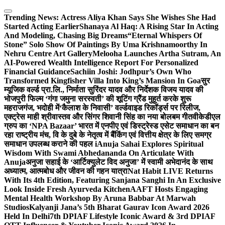
Skip
to
Trending News:
Actress Aliya Khan Says She Wishes She Had
content
Started Acting Earlier
Shanaya Al Haq: A Rising Star In Acting
And Modeling, Chasing Big Dreams
“Eternal Whispers Of
Stone” Solo Show Of Paintings By Uma Krishnamoorthy In
Nehru Centre Art Gallery
Melooha Launches Artha Sutram, An
AI-Powered Wealth Intelligence Report For Personalized
Financial Guidance
Sachiin Joshi: Jodhpur’s Own Who
Transformed Kingfisher Villa Into King’s Mansion In Goa
सुर
म्यूजिक वर्ल्ड प्रा.लि., निर्माता सुरिंदर यादव और निर्देशक विजय यादव की
भोजपुरी फिल्म ‘गंगा जमुना सरस्वती’ की शूटिंग ग्रैंड मुहूर्त करके शुरू
महराजगंज, भदोही में
‘कैलाश के निवासी’ वर्ल्डवाइड रिकॉर्ड्स पर रिलीज,
एक्ट्रेस माही श्रीवास्तव और सिंगर शिवानी सिंह का नया बोलबम गीत
वीकेडीएल
ग्रुप का ‘NPA Bazaar’ भारत में एनपीए एवं डिस्ट्रेस्ड एसेट समाधान का बन
रहा राष्ट्रीय मंच, वि के दुबे के नेतृत्व में बैंकिंग एवं वित्तीय क्षेत्र के लिए समग्र
समाधान उपलब्ध कराने की पहल i
Anuja Sahai Explores Spiritual
Wisdom With Swami Abhedananda On Articulate With
Anuja
अनुजा सहाई के ‘आर्टिक्युलेट विद अनुजा’ में स्वामी अभेदानंद के साथ
अध्यात्म, आत्मबोध और जीवन की गहन यात्रा
Nat Habit LIVE Returns
With Its 4th Edition, Featuring Sanjana Sanghi In An Exclusive
Look Inside Fresh Ayurveda Kitchen
AAFT Hosts Engaging
Mental Health Workshop By Aruna Babbar At Marwah
Studios
Kalyanji Jana’s 5th Bharat Gaurav Icon Award 2026
Held In Delhi
7th DPIAF Lifestyle Iconic Award & 3rd DPIAF