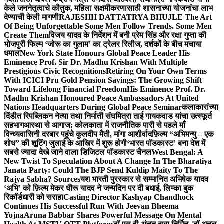
केले जननेतृत्वाचे कौतुक, महिला सक्षमीकरणासाठी शासनाच्या योजनांचा लाभ
देण्याची केली मागणी
RAJESHH DATTATRYA BHUJLE The Art
Of Being Unforgettable Some Men Follow Trends. Some Men
Create Them
विजय यादव के निर्देशन में बनी प्रेम सिंह और रक्षा गुप्ता की
भोजपुरी फिल्म ‘जोरू का गुलाम’ का ट्रेलर रिलीज, दर्शकों के बीच मचाया
धमाल
New York State Honours Global Peace Leader His
Eminence Prof. Sir Dr. Madhu Krishan With Multiple
Prestigious Civic Recognitions
Retiring On Your Own Terms
With ICICI Pru Gold Pension Savings: The Growing Shift
Toward Lifelong Financial Freedom
His Eminence Prof. Dr.
Madhu Krishan Honoured Peace Ambassadors At United
Nations Headquarters During Global Peace Seminar
कलाकारांच्या
दिंडीत रिपब्लिकन नेत्या तथा निर्माती संघमित्रा ताई गायकवाड यांचा उत्स्फूर्त
सहभाग
आस्था से आगाज: कोलकाता में राजनीतिक पारी से पहले माँ
विन्ध्यवासिनी दरबार पहुंचे कुलदीप मैती, मांगा आशीर्वाद
फ़िल्म “अभिमन्यु – एक
शोध” की शूटिंग जुलाई के आखिर में शुरू होगी
‘भारत पॉडकास्ट’ बना देश में
सबसे ज्यादा देखे जाने वाला डिजिटल पॉडकास्ट चैनल
West Bengal: A
New Twist To Speculation About A Change In The Bharatiya
Janata Party: Could The BJP Send Kuldip Maity To The
Rajya Sabha? Sources
यश भारती पुरस्कार से सम्मानित अभिषेक यादव
‘अभि’ को फ़िल्म मेकर धीरू यादव ने जन्मदिन पर दी बधाई, लिम्का बुक
रिकॉर्डधारी को सराहा
Casting Director Kashyap Chandhock
Continues His Successful Run With Jeevan Bheema
Yojna
Aruna Babbar Shares Powerful Message On Mental