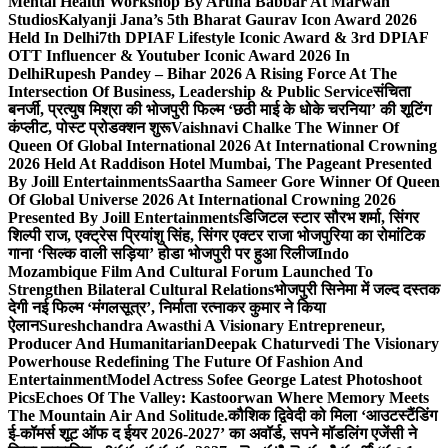
Mental Health Workshop By Aruna Babbar At Marwah
Studios
Kalyanji Jana’s 5th Bharat Gaurav Icon Award 2026
Held In Delhi
7th DPIAF Lifestyle Iconic Award & 3rd DPIAF
OTT Influencer & Youtuber Iconic Award 2026 In
Delhi
Rupesh Pandey – Bihar 2026 A Rising Force At The
Intersection Of Business, Leadership & Public Service
संचिता
बनर्जी, प्रत्युष मिश्रा की भोजपुरी फिल्म ‘छठी माई के धोके चरनिया’ की शूटिंग
कंप्लीट, पोस्ट प्रोडक्शन शुरू
Vaishnavi Chalke The Winner Of
Queen Of Global International 2026 At International Crowning
2026 Held At Raddison Hotel Mumbai, The Pageant Presented
By Joill Entertainments
Saartha Sameer Gore Winner Of Queen
Of Global Universe 2026 At International Crowning 2026
Presented By Joill Entertainments
डिजिटल स्टार सौरभ शर्मा, सिंगर
शिल्पी राज, एक्ट्रेस प्रियांशु सिंह, सिंगर एक्टर राजा भोजपुरिया का रोमांटिक
गाना ‘सिल्क वाली सड़िया’ होडा भोजपुरी पर हुआ रिलीज
Indo
Mozambique Film And Cultural Forum Launched To
Strengthen Bilateral Cultural Relations
भोजपुरी सिनेमा में जल्द दस्तक
देगी नई फिल्म ‘मंगलसूत्र’, निर्माता रत्नाकर कुमार ने किया
ऐलान
Sureshchandra Awasthi A Visionary Entrepreneur,
Producer And Humanitarian
Deepak Chaturvedi The Visionary
Powerhouse Redefining The Future Of Fashion And
Entertainment
Model Actress Sofee George Latest Photoshoot
Pics
Echoes Of The Valley: Kastoorwan Where Memory Meets
The Mountain Air And Solitude.
कौशिक द्विवेदी को मिला ‘आउटस्टैंडिंग
ई-कॉमर्स शूट ऑफ द ईयर 2026-2027’ का अवॉर्ड, सपने मॉडलिंग एजेंसी ने