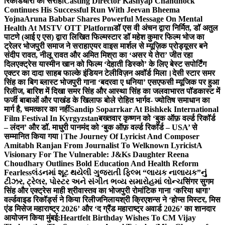
रिकॉर्डधारी को सराहा
Casting Director Kashyap Chandhock
Continues His Successful Run With Jeevan Bheema
Yojna
Aruna Babbar Shares Powerful Message On Mental
Health At MSTV OTT Platform
डॉ एस वी अंचन द्वारा निर्मित, डॉ अतुल
पाटणे (आई ए एस) द्वारा लिखित फिल्मस्टार डॉ महेश कुमार फिल्म भोज का
ट्रेलर भोजपुरी समाज ने सराहा
एयर वाइस मार्शल से म्यूज़िक प्रोड्यूसर बने
संदीप रावत, नीलू रावत और अमित मिश्रा का ‘असर ये तेरा’ जीत रहा
दिल
एक्ट्रेस यास्मीन खान को फिल्म ‘देहाती डिस्को’ के लिए बेस्ट सपोर्टिंग
एक्टर का दादा साहब फाल्के इंडियन टेलीविज़न अवॉर्ड मिला।
देसी स्टार समर
सिंह का बिग ब्लास्ट भोजपुरी गाना ‘बदरवा ए धनिया’ एसएफसी म्यूजिक पर हुआ
रिलीज, बारिश में दिखा समर सिंह और आस्था सिंह का जलवा
भारत पॉडकास्ट में
फर्जी बाबाओं और पाखंड के खिलाफ बोले रोहित भार्गव- ज्योतिष समाधान का
मार्ग है, चमत्कार का नहीं
Sandip Soparrkar At Bishkek International
Film Festival In Kyrgyzstan
बख्तवार कृष्णन को ‘बुक ऑफ़ वर्ल्ड रिकॉर्ड
– लंदन’ और डॉ. माधुरी पानमंद को ‘बुक ऑफ़ वर्ल्ड रिकॉर्ड – USA’ से
सम्मानित किया गया।
The Journey Of Lyricist And Composer
Amitabh Ranjan From Journalist To Welknown Lyricist
A
Visionary For The Vulnerable: J&Ks Daughter Reena
Choudhary Outlines Bold Education And Health Reform
Fearless
લંડનમાં શૂટ થયેલી ગુજરાતી ફિલ્મ “લાયક નાલાયક”નું
ટીઝર, ટ્રેલર, પોસ્ટર અને સંગીત ભવ્ય સમારોહમાં લોન્ચ
सिंगर सुगम
सिंह और एक्ट्रेस माही श्रीवास्तव का भोजपुरी रोमांटिक गाना ‘करिया धागा’
वर्ल्डवाइड रिकॉर्ड्स ने किया रिलीज
निलायश्री क्रिएशन्स ने ‘होप्स मिस्टर, मिस
एंड मिसेज महाराष्ट्र 2026’ और ‘द ग्रैंड महाराष्ट्र अवार्ड 2026’ का शानदार
आयोजन किया मुंबई:
Heartfelt Birthday Wishes To CM Vijay