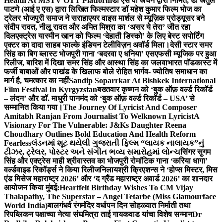
Health At MSTV OTT Platform
डॉ एस वी अंचन द्वारा निर्मित, डॉ अतुल
पाटणे (आई ए एस) द्वारा लिखित फिल्मस्टार डॉ महेश कुमार फिल्म भोज का
ट्रेलर भोजपुरी समाज ने सराहा
एयर वाइस मार्शल से म्यूज़िक प्रोड्यूसर बने
संदीप रावत, नीलू रावत और अमित मिश्रा का ‘असर ये तेरा’ जीत रहा
दिल
एक्ट्रेस यास्मीन खान को फिल्म ‘देहाती डिस्को’ के लिए बेस्ट सपोर्टिंग
एक्टर का दादा साहब फाल्के इंडियन टेलीविज़न अवॉर्ड मिला।
देसी स्टार समर
सिंह का बिग ब्लास्ट भोजपुरी गाना ‘बदरवा ए धनिया’ एसएफसी म्यूजिक पर हुआ
रिलीज, बारिश में दिखा समर सिंह और आस्था सिंह का जलवा
भारत पॉडकास्ट में
फर्जी बाबाओं और पाखंड के खिलाफ बोले रोहित भार्गव- ज्योतिष समाधान का
मार्ग है, चमत्कार का नहीं
Sandip Soparrkar At Bishkek International
Film Festival In Kyrgyzstan
बख्तवार कृष्णन को ‘बुक ऑफ़ वर्ल्ड रिकॉर्ड
– लंदन’ और डॉ. माधुरी पानमंद को ‘बुक ऑफ़ वर्ल्ड रिकॉर्ड – USA’ से
सम्मानित किया गया।
The Journey Of Lyricist And Composer
Amitabh Ranjan From Journalist To Welknown Lyricist
A
Visionary For The Vulnerable: J&Ks Daughter Reena
Choudhary Outlines Bold Education And Health Reform
Fearless
લંડનમાં શૂટ થયેલી ગુજરાતી ફિલ્મ “લાયક નાલાયક”નું
ટીઝર, ટ્રેલર, પોસ્ટર અને સંગીત ભવ્ય સમારોહમાં લોન્ચ
सिंगर सुगम
सिंह और एक्ट्रेस माही श्रीवास्तव का भोजपुरी रोमांटिक गाना ‘करिया धागा’
वर्ल्डवाइड रिकॉर्ड्स ने किया रिलीज
निलायश्री क्रिएशन्स ने ‘होप्स मिस्टर, मिस
एंड मिसेज महाराष्ट्र 2026’ और ‘द ग्रैंड महाराष्ट्र अवार्ड 2026’ का शानदार
आयोजन किया मुंबई:
Heartfelt Birthday Wishes To CM Vijay
Thalapathy, The Superstar – Angel Tetarbe (Miss Glamourface
World India)
बालगंधर्व रंगमंदिर वर्धापन दिन सोहळ्यात निर्माती तथा
रिपब्लिकन पक्षाच्या नेत्या संघमित्रा ताई गायकवाड यांचा विशेष सन्मान
Dr