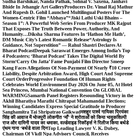
Sudha Barshikar, Nanda Pathak, Sohnal V. Saxena, Janhavi
Bhide In Jehangir Art Gallery
Producers Dr. Vimal Raj Mathur
And Rupesh D. Gohil Launched Multilingual Posters For The
Women-Centric Film “Abhaya”
“Jiski Lathi Uski Bhains –
Season 1”: A Powerful Web Series From Producer MK Rajput
That Exposes The Truth Between Power, Authority, And
Humanity…
Diksha Sharma Features In ‘Hathon Me Hath’,
DM Music City’s Latest Romantic Release
“Astrology Is
Guidance, Not Superstition” — Rahul Shastri Declares At
Bharat Podcast
Deepak Saraswat Emerges Among India’s Top
4 Podcasters; ‘Bharat Podcast’ Takes The Digital World By
Storm
‘Carry On Jatta’ Fame Punjabi Film Director Smeep
Kang Faces Allegations Of Non-Payment Of Nearly ₹10 Crore
Liability, Despite Arbitration Award, High Court And Supreme
Court Order
Progressive Foundation Of Human Rights
Celebrates World Environment Day 2026 On June 05, At Hotel
Sea Princess, Mumbai National Convention On GLOBAL
WARMING
Samarth Panel Registers Resounding Victory in the
Akhil Bharatiya Marathi Chitrapat Mahamandal Elections;
Winning Candidates Express Special Gratitude to Producer
Sanghamitra Tai Shripatrao Gaikwad
मशहूर पार्श्व गायिका प्रियंका
सिंह की आवाज में भोजपुरी लोकगीत ‘माँ’ ने श्रोताओं को किया भावुक
शिल्पी
राज और दामिनी यादव का धमाका, वर्ल्डवाइड रिकॉर्ड्स ने रिलीज किया बर्थडे
एंथम गाना ‘बर्थडे वाला दिन
Top Leading Lawyer V. K. Dubey,
Chairman Of Vkdl Npa Advisory Council, Receives