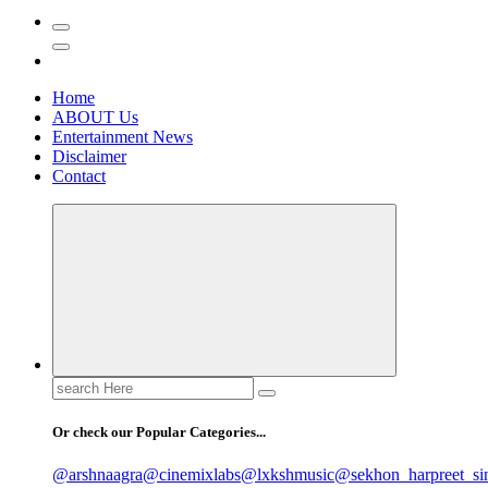
Home
ABOUT Us
Entertainment News
Disclaimer
Contact
Search
for:
Or check our Popular Categories...
@arshnaagra
@cinemixlabs
@lxkshmusic
@sekhon_harpreet_si