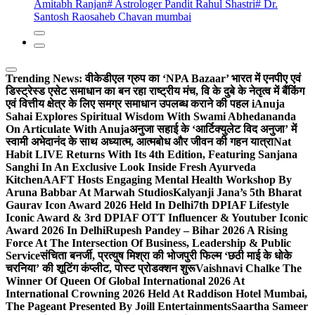
Amitabh Ranjan
# Astrologer Pandit Rahul Shastri
# Dr.
Santosh Raosaheb Chavan mumbai
Trending News:
वीकेडीएल ग्रुप का ‘NPA Bazaar’ भारत में एनपीए एवं
डिस्ट्रेस्ड एसेट समाधान का बन रहा राष्ट्रीय मंच, वि के दुबे के नेतृत्व में बैंकिंग
एवं वित्तीय क्षेत्र के लिए समग्र समाधान उपलब्ध कराने की पहल i
Anuja
Sahai Explores Spiritual Wisdom With Swami Abhedananda
On Articulate With Anuja
अनुजा सहाई के ‘आर्टिक्युलेट विद अनुजा’ में
स्वामी अभेदानंद के साथ अध्यात्म, आत्मबोध और जीवन की गहन यात्रा
Nat
Habit LIVE Returns With Its 4th Edition, Featuring Sanjana
Sanghi In An Exclusive Look Inside Fresh Ayurveda
Kitchen
AAFT Hosts Engaging Mental Health Workshop By
Aruna Babbar At Marwah Studios
Kalyanji Jana’s 5th Bharat
Gaurav Icon Award 2026 Held In Delhi
7th DPIAF Lifestyle
Iconic Award & 3rd DPIAF OTT Influencer & Youtuber Iconic
Award 2026 In Delhi
Rupesh Pandey – Bihar 2026 A Rising
Force At The Intersection Of Business, Leadership & Public
Service
संचिता बनर्जी, प्रत्युष मिश्रा की भोजपुरी फिल्म ‘छठी माई के धोके
चरनिया’ की शूटिंग कंप्लीट, पोस्ट प्रोडक्शन शुरू
Vaishnavi Chalke The
Winner Of Queen Of Global International 2026 At
International Crowning 2026 Held At Raddison Hotel Mumbai,
The Pageant Presented By Joill Entertainments
Saartha Sameer