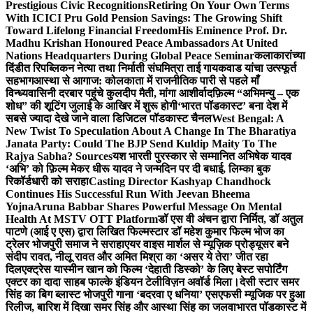
Prestigious Civic Recognitions
Retiring On Your Own Terms
With ICICI Pru Gold Pension Savings: The Growing Shift
Toward Lifelong Financial Freedom
His Eminence Prof. Dr.
Madhu Krishan Honoured Peace Ambassadors At United
Nations Headquarters During Global Peace Seminar
कलाकारांच्या
दिंडीत रिपब्लिकन नेत्या तथा निर्माती संघमित्रा ताई गायकवाड यांचा उत्स्फूर्त
सहभाग
आस्था से आगाज: कोलकाता में राजनीतिक पारी से पहले माँ
विन्ध्यवासिनी दरबार पहुंचे कुलदीप मैती, मांगा आशीर्वाद
फ़िल्म “अभिमन्यु – एक
शोध” की शूटिंग जुलाई के आखिर में शुरू होगी
‘भारत पॉडकास्ट’ बना देश में
सबसे ज्यादा देखे जाने वाला डिजिटल पॉडकास्ट चैनल
West Bengal: A
New Twist To Speculation About A Change In The Bharatiya
Janata Party: Could The BJP Send Kuldip Maity To The
Rajya Sabha? Sources
यश भारती पुरस्कार से सम्मानित अभिषेक यादव
‘अभि’ को फ़िल्म मेकर धीरू यादव ने जन्मदिन पर दी बधाई, लिम्का बुक
रिकॉर्डधारी को सराहा
Casting Director Kashyap Chandhock
Continues His Successful Run With Jeevan Bheema
Yojna
Aruna Babbar Shares Powerful Message On Mental
Health At MSTV OTT Platform
डॉ एस वी अंचन द्वारा निर्मित, डॉ अतुल
पाटणे (आई ए एस) द्वारा लिखित फिल्मस्टार डॉ महेश कुमार फिल्म भोज का
ट्रेलर भोजपुरी समाज ने सराहा
एयर वाइस मार्शल से म्यूज़िक प्रोड्यूसर बने
संदीप रावत, नीलू रावत और अमित मिश्रा का ‘असर ये तेरा’ जीत रहा
दिल
एक्ट्रेस यास्मीन खान को फिल्म ‘देहाती डिस्को’ के लिए बेस्ट सपोर्टिंग
एक्टर का दादा साहब फाल्के इंडियन टेलीविज़न अवॉर्ड मिला।
देसी स्टार समर
सिंह का बिग ब्लास्ट भोजपुरी गाना ‘बदरवा ए धनिया’ एसएफसी म्यूजिक पर हुआ
रिलीज, बारिश में दिखा समर सिंह और आस्था सिंह का जलवा
भारत पॉडकास्ट में