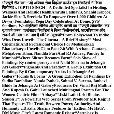
भोजपुरी सैड सांग ‘उहे अंखिया रोवा दिहला’ वर्ल्डवाइड रिकॉर्ड्स ने किया
रिलीज
Dr. DIPTII SINGH – A Dedicated Specialist In Healing,
Wellness And Holistic Health
Amruta Fadnavis, Shahid Kapoor,
Jackie Shroff, Sreeleela To Empower Over 1,000 Children At
Divyaj Foundation Yoga Day Celebration At Dome, SVP
Stadium, Worli
इशिका टोरिया और सृष्टि भारती का भोजपुरी लोकगीत ‘लव
यू कहबे करब’ वर्ल्डवाइड रिकॉर्ड्स ने किया रिलीज
संघर्ष, आत्मविश्वास और
सपनों की उड़ान का नाम है मोनिका सुराजी
“From Hollywood To India:
Wins Deus Unveils ‘The Cinema – A Brief History’” Most
Cinematic And Professional Choice For Media
Kakali
Bhattacharya Unveils Glam Beat 2.0 With Archana Gautam,
Mehjabeen Khan, Nandita Puri And RJ Anurag Pandey In
Mumbai
“Where Silence Becomes Form” Solo Show of
Paintings By contemporary artist Nidhi Sharma in Jehangir
Art Gallery
“Pigments And Paradox” A Group Exhibition Of
Paintings By 6 Contemporary Artists In Jehangir Art
Gallery
“Florals & Forms” A Group Exhibition Of Paintings By
Sudha Barshikar, Nanda Pathak, Sohnal V. Saxena, Janhavi
Bhide In Jehangir Art Gallery
Producers Dr. Vimal Raj Mathur
And Rupesh D. Gohil Launched Multilingual Posters For The
Women-Centric Film “Abhaya”
“Jiski Lathi Uski Bhains –
Season 1”: A Powerful Web Series From Producer MK Rajput
That Exposes The Truth Between Power, Authority, And
Humanity…
Diksha Sharma Features In ‘Hathon Me Hath’,
DM Music City’s Latest Romantic Release
“Astrology Is