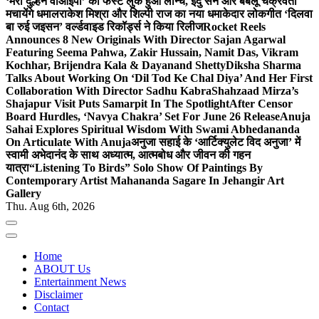
‘मेरी दुल्हन वीआईपी’ का फर्स्ट लुक हुआ लॉन्च, इंदु सेन और बबलू चक्रवर्ती
मचायेंगे धमाल
राकेश मिश्रा और शिल्पी राज का नया धमाकेदार लोकगीत ‘दिलवा
बा रुई जइसन’ वर्ल्डवाइड रिकॉर्ड्स ने किया रिलीज
Rocket Reels
Announces 8 New Originals With Director Sajan Agarwal
Featuring Seema Pahwa, Zakir Hussain, Namit Das, Vikram
Kochhar, Brijendra Kala & Dayanand Shetty
Diksha Sharma
Talks About Working On ‘Dil Tod Ke Chal Diya’ And Her First
Collaboration With Director Sadhu Kabra
Shahzaad Mirza’s
Shajapur Visit Puts Samarpit In The Spotlight
After Censor
Board Hurdles, ‘Navya Chakra’ Set For June 26 Release
Anuja
Sahai Explores Spiritual Wisdom With Swami Abhedananda
On Articulate With Anuja
अनुजा सहाई के ‘आर्टिक्युलेट विद अनुजा’ में
स्वामी अभेदानंद के साथ अध्यात्म, आत्मबोध और जीवन की गहन
यात्रा
“Listening To Birds” Solo Show Of Paintings By
Contemporary Artist Mahananda Sagare In Jehangir Art
Gallery
Thu. Aug 6th, 2026
Home
ABOUT Us
Entertainment News
Disclaimer
Contact