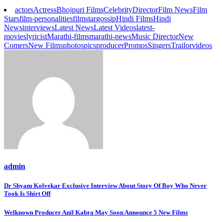
actors
Actress
Bhojpuri Films
Celebrity
Director
Film News
Film
Stars
film-personalities
filmstar
gossip
Hindi Films
Hindi
News
interviews
Latest News
Latest Videos
latest-
movies
lyricist
Marathi-films
marathi-news
Music Director
New
Comers
New Films
photos
pics
producer
Promos
Singers
Trailor
videos
admin
Post
Dr Shyam Kolvekar Exclusive Interview About Story Of Boy Who Never
Took Is Shirt Off
navigation
Welknown Producer Anil Kabra May Soon Announce 5 New Films