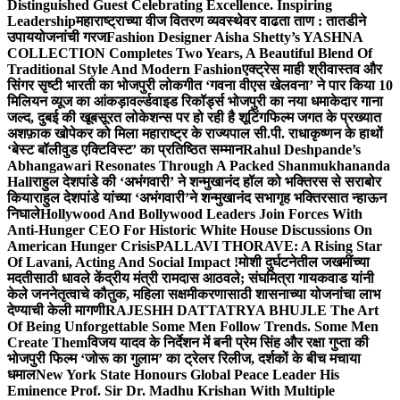
Distinguished Guest Celebrating Excellence. Inspiring
Leadership
महाराष्ट्राच्या वीज वितरण व्यवस्थेवर वाढता ताण : तातडीने
उपाययोजनांची गरज
Fashion Designer Aisha Shetty’s YASHNA
COLLECTION Completes Two Years, A Beautiful Blend Of
Traditional Style And Modern Fashion
एक्ट्रेस माही श्रीवास्तव और
सिंगर सृष्टी भारती का भोजपुरी लोकगीत ‘गवना वीएस खेलवना’ ने पार किया 10
मिलियन व्यूज का आंकड़ा
वर्ल्डवाइड रिकॉर्ड्स भोजपुरी का नया धमाकेदार गाना
जल्द, दुबई की खूबसूरत लोकेशन्स पर हो रही है शूटिंग
फिल्म जगत के प्रख्यात
अशफ़ाक खोपेकर को मिला महाराष्ट्र के राज्यपाल सी.पी. राधाकृष्णन के हाथों
‘बेस्ट बॉलीवुड एक्टिविस्ट’ का प्रतिष्ठित सम्मान
Rahul Deshpande’s
Abhangawari Resonates Through A Packed Shanmukhananda
Hall
राहुल देशपांडे की ‘अभंगवारी’ ने शन्मुखानंद हॉल को भक्तिरस से सराबोर
किया
राहुल देशपांडे यांच्या ‘अभंगवारी’ने शन्मुखानंद सभागृह भक्तिरसात न्हाऊन
निघाले
Hollywood And Bollywood Leaders Join Forces With
Anti-Hunger CEO For Historic White House Discussions On
American Hunger Crisis
PALLAVI THORAVE: A Rising Star
Of Lavani, Acting And Social Impact !
मोशी दुर्घटनेतील जखमींच्या
मदतीसाठी धावले केंद्रीय मंत्री रामदास आठवले; संघमित्रा गायकवाड यांनी
केले जननेतृत्वाचे कौतुक, महिला सक्षमीकरणासाठी शासनाच्या योजनांचा लाभ
देण्याची केली मागणी
RAJESHH DATTATRYA BHUJLE The Art
Of Being Unforgettable Some Men Follow Trends. Some Men
Create Them
विजय यादव के निर्देशन में बनी प्रेम सिंह और रक्षा गुप्ता की
भोजपुरी फिल्म ‘जोरू का गुलाम’ का ट्रेलर रिलीज, दर्शकों के बीच मचाया
धमाल
New York State Honours Global Peace Leader His
Eminence Prof. Sir Dr. Madhu Krishan With Multiple