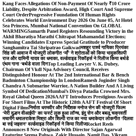
Kang Faces Allegations Of Non-Payment Of Nearly ₹10 Crore
Liability, Despite Arbitration Award, High Court And Supreme
Court Order
Progressive Foundation Of Human Rights
Celebrates World Environment Day 2026 On June 05, At Hotel
Sea Princess, Mumbai National Convention On GLOBAL
WARMING
Samarth Panel Registers Resounding Victory in the
Akhil Bharatiya Marathi Chitrapat Mahamandal Elections;
Winning Candidates Express Special Gratitude to Producer
Sanghamitra Tai Shripatrao Gaikwad
मशहूर पार्श्व गायिका प्रियंका
सिंह की आवाज में भोजपुरी लोकगीत ‘माँ’ ने श्रोताओं को किया भावुक
शिल्पी
राज और दामिनी यादव का धमाका, वर्ल्डवाइड रिकॉर्ड्स ने रिलीज किया बर्थडे
एंथम गाना ‘बर्थडे वाला दिन
Top Leading Lawyer V. K. Dubey,
Chairman Of Vkdl Npa Advisory Council, Receives
Distinguished Honour At The 2nd International Bar & Bench
Badminton Championship In London
Ramesh Joginder Singh
Chandra A Submarine Warrior, A Nation Builder And A Living
Symbol Of Dedication
Mumbai’s Divya Patadia Crowned Mrs.
Royal Global Queen 2026
AAFT Introduces Prestigious Awards
For Short Films At The Historic 128th AAFT Festival Of Short
Digital Films
निर्माता धरमवीर और निर्देशक मनोज सेन की भोजपुरी फिल्म
‘मेरी दुल्हन वीआईपी’ का फर्स्ट लुक हुआ लॉन्च, इंदु सेन और बबलू चक्रवर्ती
मचायेंगे धमाल
राकेश मिश्रा और शिल्पी राज का नया धमाकेदार लोकगीत ‘दिलवा
बा रुई जइसन’ वर्ल्डवाइड रिकॉर्ड्स ने किया रिलीज
Rocket Reels
Announces 8 New Originals With Director Sajan Agarwal
Featuring Seema Pahwa, Zakir Hussain, Namit Das, Vikram