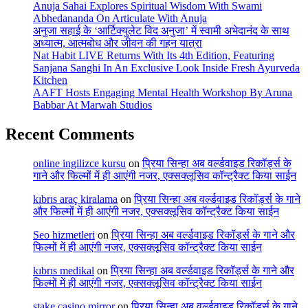
Anuja Sahai Explores Spiritual Wisdom With Swami
Abhedananda On Articulate With Anuja
अनुजा सहाई के ‘आर्टिक्युलेट विद अनुजा’ में स्वामी अभेदानंद के साथ
अध्यात्म, आत्मबोध और जीवन की गहन यात्रा
Nat Habit LIVE Returns With Its 4th Edition, Featuring
Sanjana Sanghi In An Exclusive Look Inside Fresh Ayurveda
Kitchen
AAFT Hosts Engaging Mental Health Workshop By Aruna
Babbar At Marwah Studios
Recent Comments
online ingilizce kursu
on
प्रिया सिन्हा अब वर्ल्डवाइड रिकॉर्ड्स के
गाने और फिल्मों में ही आएंगी नजर, एक्सक्लूसिव कॉन्ट्रैक्ट किया साईन
kıbrıs araç kiralama
on
प्रिया सिन्हा अब वर्ल्डवाइड रिकॉर्ड्स के गाने
और फिल्मों में ही आएंगी नजर, एक्सक्लूसिव कॉन्ट्रैक्ट किया साईन
Seo hizmetleri
on
प्रिया सिन्हा अब वर्ल्डवाइड रिकॉर्ड्स के गाने और
फिल्मों में ही आएंगी नजर, एक्सक्लूसिव कॉन्ट्रैक्ट किया साईन
kıbrıs medikal
on
प्रिया सिन्हा अब वर्ल्डवाइड रिकॉर्ड्स के गाने और
फिल्मों में ही आएंगी नजर, एक्सक्लूसिव कॉन्ट्रैक्ट किया साईन
stake casino mirror
on
प्रिया सिन्हा अब वर्ल्डवाइड रिकॉर्ड्स के गाने