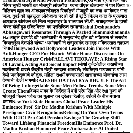
Traditional Style And Modern Fashion
एक्ट्रेस माही श्रीवास्तव और
सिंगर सृष्टी भारती का भोजपुरी लोकगीत ‘गवना वीएस खेलवना’ ने पार किया 10
मिलियन व्यूज का आंकड़ा
वर्ल्डवाइड रिकॉर्ड्स भोजपुरी का नया धमाकेदार गाना
जल्द, दुबई की खूबसूरत लोकेशन्स पर हो रही है शूटिंग
फिल्म जगत के प्रख्यात
अशफ़ाक खोपेकर को मिला महाराष्ट्र के राज्यपाल सी.पी. राधाकृष्णन के हाथों
‘बेस्ट बॉलीवुड एक्टिविस्ट’ का प्रतिष्ठित सम्मान
Rahul Deshpande’s
Abhangawari Resonates Through A Packed Shanmukhananda
Hall
राहुल देशपांडे की ‘अभंगवारी’ ने शन्मुखानंद हॉल को भक्तिरस से सराबोर
किया
राहुल देशपांडे यांच्या ‘अभंगवारी’ने शन्मुखानंद सभागृह भक्तिरसात न्हाऊन
निघाले
Hollywood And Bollywood Leaders Join Forces With
Anti-Hunger CEO For Historic White House Discussions On
American Hunger Crisis
PALLAVI THORAVE: A Rising Star
Of Lavani, Acting And Social Impact !
मोशी दुर्घटनेतील जखमींच्या
मदतीसाठी धावले केंद्रीय मंत्री रामदास आठवले; संघमित्रा गायकवाड यांनी
केले जननेतृत्वाचे कौतुक, महिला सक्षमीकरणासाठी शासनाच्या योजनांचा लाभ
देण्याची केली मागणी
RAJESHH DATTATRYA BHUJLE The Art
Of Being Unforgettable Some Men Follow Trends. Some Men
Create Them
विजय यादव के निर्देशन में बनी प्रेम सिंह और रक्षा गुप्ता की
भोजपुरी फिल्म ‘जोरू का गुलाम’ का ट्रेलर रिलीज, दर्शकों के बीच मचाया
धमाल
New York State Honours Global Peace Leader His
Eminence Prof. Sir Dr. Madhu Krishan With Multiple
Prestigious Civic Recognitions
Retiring On Your Own Terms
With ICICI Pru Gold Pension Savings: The Growing Shift
Toward Lifelong Financial Freedom
His Eminence Prof. Dr.
Madhu Krishan Honoured Peace Ambassadors At United