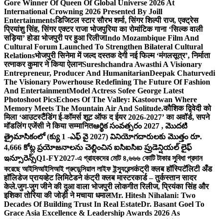
Gore Winner Of Queen Of Global Universe 2026 At
International Crowning 2026 Presented By Joill
Entertainments
डिजिटल स्टार सौरभ शर्मा, सिंगर शिल्पी राज, एक्ट्रेस
प्रियांशु सिंह, सिंगर एक्टर राजा भोजपुरिया का रोमांटिक गाना ‘सिल्क वाली
सड़िया’ होडा भोजपुरी पर हुआ रिलीज
Indo Mozambique Film And
Cultural Forum Launched To Strengthen Bilateral Cultural
Relations
भोजपुरी सिनेमा में जल्द दस्तक देगी नई फिल्म ‘मंगलसूत्र’, निर्माता
रत्नाकर कुमार ने किया ऐलान
Sureshchandra Awasthi A Visionary
Entrepreneur, Producer And Humanitarian
Deepak Chaturvedi
The Visionary Powerhouse Redefining The Future Of Fashion
And Entertainment
Model Actress Sofee George Latest
Photoshoot Pics
Echoes Of The Valley: Kastoorwan Where
Memory Meets The Mountain Air And Solitude.
कौशिक द्विवेदी को
मिला ‘आउटस्टैंडिंग ई-कॉमर्स शूट ऑफ द ईयर 2026-2027’ का अवॉर्ड, सपने
मॉडलिंग एजेंसी ने किया सम्मानित
ఆర్థిక సంవత్సరం 2027 , మొదటి
త్రైమాసికంలో (క్యు 1 -ఎఫ్ వై 2027) వినియోగదారులకు మొత్తం రూ.
4,666 కోట్ల ప్రయోజనాలను చెల్లించిన ఐసిఐసిఐ ప్రుడెన్షియల్ లైఫ్
ఇన్సూరెన్స్
Q1-FY2027-এ গ্রাহকদের মোট ৪,৬৬৬ কোটি টাকার সুবিধা প্রদান
করেছে আইসিআইসিআই প্রুডেন্সিয়াল লাইফ ইন্স্যুরেন্স
कंट्री क्लब हॉस्पिटॅलिटी अँड
हॉलिडेज प्रायव्हेट लिमिटेडने कंट्री क्लब मास्टरकार्ड – तुर्कस्तान सादर
केले.
जुग-जुग जीने की दुआ वाला भोजपुरी लोकगीत रिलीज, प्रियंका सिंह और
इशिका तोरिया की जोड़ी ने मचाया धमाल
Mr. Hitesh Nihalani: Two
Decades Of Building Trust In Real Estate
Dr. Basant Goel To
Grace Asia Excellence & Leadership Awards 2026 As