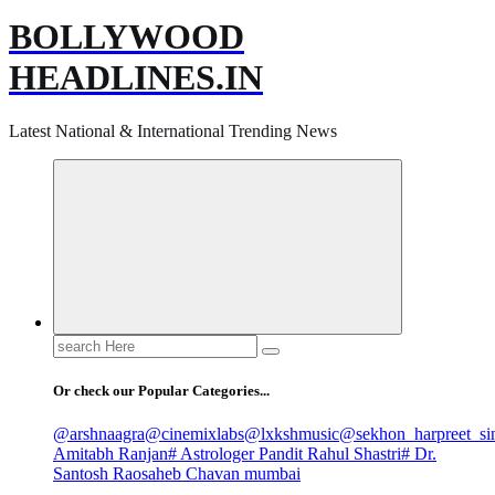
BOLLYWOOD
HEADLINES.IN
Latest National & International Trending News
Search
for:
Or check our Popular Categories...
@arshnaagra
@cinemixlabs
@lxkshmusic
@sekhon_harpreet_si
Amitabh Ranjan
# Astrologer Pandit Rahul Shastri
# Dr.
Santosh Raosaheb Chavan mumbai