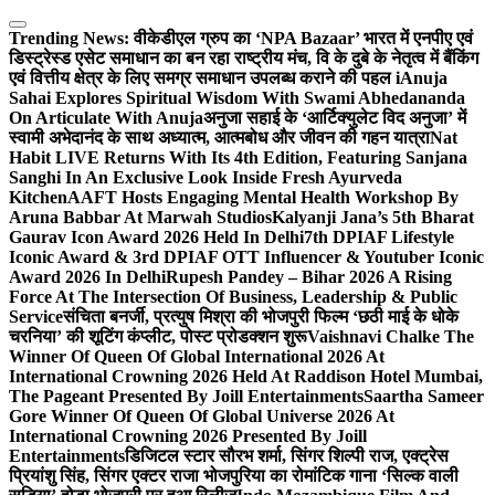
Skip
to
Trending News:
वीकेडीएल ग्रुप का ‘NPA Bazaar’ भारत में एनपीए एवं
content
डिस्ट्रेस्ड एसेट समाधान का बन रहा राष्ट्रीय मंच, वि के दुबे के नेतृत्व में बैंकिंग
एवं वित्तीय क्षेत्र के लिए समग्र समाधान उपलब्ध कराने की पहल i
Anuja
Sahai Explores Spiritual Wisdom With Swami Abhedananda
On Articulate With Anuja
अनुजा सहाई के ‘आर्टिक्युलेट विद अनुजा’ में
स्वामी अभेदानंद के साथ अध्यात्म, आत्मबोध और जीवन की गहन यात्रा
Nat
Habit LIVE Returns With Its 4th Edition, Featuring Sanjana
Sanghi In An Exclusive Look Inside Fresh Ayurveda
Kitchen
AAFT Hosts Engaging Mental Health Workshop By
Aruna Babbar At Marwah Studios
Kalyanji Jana’s 5th Bharat
Gaurav Icon Award 2026 Held In Delhi
7th DPIAF Lifestyle
Iconic Award & 3rd DPIAF OTT Influencer & Youtuber Iconic
Award 2026 In Delhi
Rupesh Pandey – Bihar 2026 A Rising
Force At The Intersection Of Business, Leadership & Public
Service
संचिता बनर्जी, प्रत्युष मिश्रा की भोजपुरी फिल्म ‘छठी माई के धोके
चरनिया’ की शूटिंग कंप्लीट, पोस्ट प्रोडक्शन शुरू
Vaishnavi Chalke The
Winner Of Queen Of Global International 2026 At
International Crowning 2026 Held At Raddison Hotel Mumbai,
The Pageant Presented By Joill Entertainments
Saartha Sameer
Gore Winner Of Queen Of Global Universe 2026 At
International Crowning 2026 Presented By Joill
Entertainments
डिजिटल स्टार सौरभ शर्मा, सिंगर शिल्पी राज, एक्ट्रेस
प्रियांशु सिंह, सिंगर एक्टर राजा भोजपुरिया का रोमांटिक गाना ‘सिल्क वाली