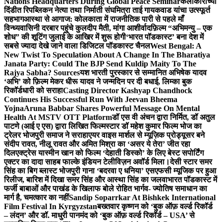
Nations Headquarters During Global Peace Seminar
कलाकारांच्या
दिंडीत रिपब्लिकन नेत्या तथा निर्माती संघमित्रा ताई गायकवाड यांचा उत्स्फूर्त
सहभाग
आस्था से आगाज: कोलकाता में राजनीतिक पारी से पहले माँ
विन्ध्यवासिनी दरबार पहुंचे कुलदीप मैती, मांगा आशीर्वाद
फ़िल्म “अभिमन्यु – एक
शोध” की शूटिंग जुलाई के आखिर में शुरू होगी
‘भारत पॉडकास्ट’ बना देश में
सबसे ज्यादा देखे जाने वाला डिजिटल पॉडकास्ट चैनल
West Bengal: A
New Twist To Speculation About A Change In The Bharatiya
Janata Party: Could The BJP Send Kuldip Maity To The
Rajya Sabha? Sources
यश भारती पुरस्कार से सम्मानित अभिषेक यादव
‘अभि’ को फ़िल्म मेकर धीरू यादव ने जन्मदिन पर दी बधाई, लिम्का बुक
रिकॉर्डधारी को सराहा
Casting Director Kashyap Chandhock
Continues His Successful Run With Jeevan Bheema
Yojna
Aruna Babbar Shares Powerful Message On Mental
Health At MSTV OTT Platform
डॉ एस वी अंचन द्वारा निर्मित, डॉ अतुल
पाटणे (आई ए एस) द्वारा लिखित फिल्मस्टार डॉ महेश कुमार फिल्म भोज का
ट्रेलर भोजपुरी समाज ने सराहा
एयर वाइस मार्शल से म्यूज़िक प्रोड्यूसर बने
संदीप रावत, नीलू रावत और अमित मिश्रा का ‘असर ये तेरा’ जीत रहा
दिल
एक्ट्रेस यास्मीन खान को फिल्म ‘देहाती डिस्को’ के लिए बेस्ट सपोर्टिंग
एक्टर का दादा साहब फाल्के इंडियन टेलीविज़न अवॉर्ड मिला।
देसी स्टार समर
सिंह का बिग ब्लास्ट भोजपुरी गाना ‘बदरवा ए धनिया’ एसएफसी म्यूजिक पर हुआ
रिलीज, बारिश में दिखा समर सिंह और आस्था सिंह का जलवा
भारत पॉडकास्ट में
फर्जी बाबाओं और पाखंड के खिलाफ बोले रोहित भार्गव- ज्योतिष समाधान का
मार्ग है, चमत्कार का नहीं
Sandip Soparrkar At Bishkek International
Film Festival In Kyrgyzstan
बख्तवार कृष्णन को ‘बुक ऑफ़ वर्ल्ड रिकॉर्ड
– लंदन’ और डॉ. माधुरी पानमंद को ‘बुक ऑफ़ वर्ल्ड रिकॉर्ड – USA’ से