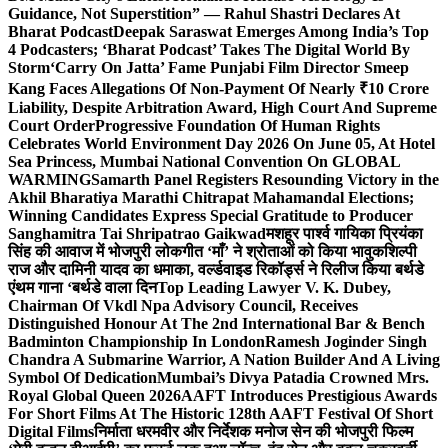
Guidance, Not Superstition” — Rahul Shastri Declares At
Bharat Podcast
Deepak Saraswat Emerges Among India’s Top
4 Podcasters; ‘Bharat Podcast’ Takes The Digital World By
Storm
‘Carry On Jatta’ Fame Punjabi Film Director Smeep
Kang Faces Allegations Of Non-Payment Of Nearly ₹10 Crore
Liability, Despite Arbitration Award, High Court And Supreme
Court Order
Progressive Foundation Of Human Rights
Celebrates World Environment Day 2026 On June 05, At Hotel
Sea Princess, Mumbai National Convention On GLOBAL
WARMING
Samarth Panel Registers Resounding Victory in the
Akhil Bharatiya Marathi Chitrapat Mahamandal Elections;
Winning Candidates Express Special Gratitude to Producer
Sanghamitra Tai Shripatrao Gaikwad
मशहूर पार्श्व गायिका प्रियंका
सिंह की आवाज में भोजपुरी लोकगीत ‘माँ’ ने श्रोताओं को किया भावुक
शिल्पी
राज और दामिनी यादव का धमाका, वर्ल्डवाइड रिकॉर्ड्स ने रिलीज किया बर्थडे
एंथम गाना ‘बर्थडे वाला दिन
Top Leading Lawyer V. K. Dubey,
Chairman Of Vkdl Npa Advisory Council, Receives
Distinguished Honour At The 2nd International Bar & Bench
Badminton Championship In London
Ramesh Joginder Singh
Chandra A Submarine Warrior, A Nation Builder And A Living
Symbol Of Dedication
Mumbai’s Divya Patadia Crowned Mrs.
Royal Global Queen 2026
AAFT Introduces Prestigious Awards
For Short Films At The Historic 128th AAFT Festival Of Short
Digital Films
निर्माता धरमवीर और निर्देशक मनोज सेन की भोजपुरी फिल्म