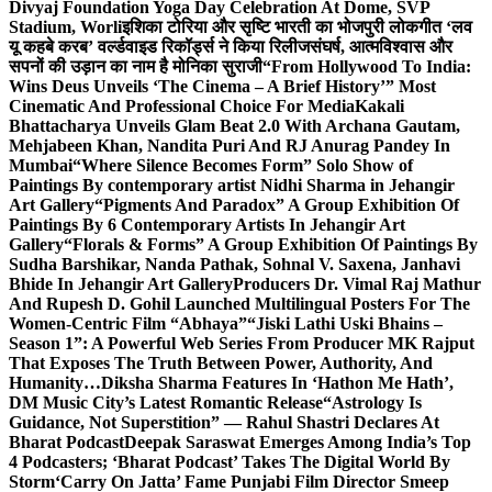
Divyaj Foundation Yoga Day Celebration At Dome, SVP
Stadium, Worli
इशिका टोरिया और सृष्टि भारती का भोजपुरी लोकगीत ‘लव
यू कहबे करब’ वर्ल्डवाइड रिकॉर्ड्स ने किया रिलीज
संघर्ष, आत्मविश्वास और
सपनों की उड़ान का नाम है मोनिका सुराजी
“From Hollywood To India:
Wins Deus Unveils ‘The Cinema – A Brief History’” Most
Cinematic And Professional Choice For Media
Kakali
Bhattacharya Unveils Glam Beat 2.0 With Archana Gautam,
Mehjabeen Khan, Nandita Puri And RJ Anurag Pandey In
Mumbai
“Where Silence Becomes Form” Solo Show of
Paintings By contemporary artist Nidhi Sharma in Jehangir
Art Gallery
“Pigments And Paradox” A Group Exhibition Of
Paintings By 6 Contemporary Artists In Jehangir Art
Gallery
“Florals & Forms” A Group Exhibition Of Paintings By
Sudha Barshikar, Nanda Pathak, Sohnal V. Saxena, Janhavi
Bhide In Jehangir Art Gallery
Producers Dr. Vimal Raj Mathur
And Rupesh D. Gohil Launched Multilingual Posters For The
Women-Centric Film “Abhaya”
“Jiski Lathi Uski Bhains –
Season 1”: A Powerful Web Series From Producer MK Rajput
That Exposes The Truth Between Power, Authority, And
Humanity…
Diksha Sharma Features In ‘Hathon Me Hath’,
DM Music City’s Latest Romantic Release
“Astrology Is
Guidance, Not Superstition” — Rahul Shastri Declares At
Bharat Podcast
Deepak Saraswat Emerges Among India’s Top
4 Podcasters; ‘Bharat Podcast’ Takes The Digital World By
Storm
‘Carry On Jatta’ Fame Punjabi Film Director Smeep