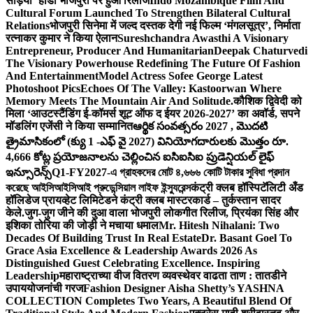
सड़िया’ होडा भोजपुरी पर हुआ रिलीज
Indo Mozambique Film And
Cultural Forum Launched To Strengthen Bilateral Cultural
Relations
भोजपुरी सिनेमा में जल्द दस्तक देगी नई फिल्म ‘मंगलसूत्र’, निर्माता
रत्नाकर कुमार ने किया ऐलान
Sureshchandra Awasthi A Visionary
Entrepreneur, Producer And Humanitarian
Deepak Chaturvedi
The Visionary Powerhouse Redefining The Future Of Fashion
And Entertainment
Model Actress Sofee George Latest
Photoshoot Pics
Echoes Of The Valley: Kastoorwan Where
Memory Meets The Mountain Air And Solitude.
कौशिक द्विवेदी को
मिला ‘आउटस्टैंडिंग ई-कॉमर्स शूट ऑफ द ईयर 2026-2027’ का अवॉर्ड, सपने
मॉडलिंग एजेंसी ने किया सम्मानित
ఆర్థిక సంవత్సరం 2027 , మొదటి
త్రైమాసికంలో (క్యు 1 -ఎఫ్ వై 2027) వినియోగదారులకు మొత్తం రూ.
4,666 కోట్ల ప్రయోజనాలను చెల్లించిన ఐసిఐసిఐ ప్రుడెన్షియల్ లైఫ్
ఇన్సూరెన్స్
Q1-FY2027-এ গ্রাহকদের মোট ৪,৬৬৬ কোটি টাকার সুবিধা প্রদান
করেছে আইসিআইসিআই প্রুডেন্সিয়াল লাইফ ইন্স্যুরেন্স
कंट्री क्लब हॉस्पिटॅलिटी अँड
हॉलिडेज प्रायव्हेट लिमिटेडने कंट्री क्लब मास्टरकार्ड – तुर्कस्तान सादर
केले.
जुग-जुग जीने की दुआ वाला भोजपुरी लोकगीत रिलीज, प्रियंका सिंह और
इशिका तोरिया की जोड़ी ने मचाया धमाल
Mr. Hitesh Nihalani: Two
Decades Of Building Trust In Real Estate
Dr. Basant Goel To
Grace Asia Excellence & Leadership Awards 2026 As
Distinguished Guest Celebrating Excellence. Inspiring
Leadership
महाराष्ट्राच्या वीज वितरण व्यवस्थेवर वाढता ताण : तातडीने
उपाययोजनांची गरज
Fashion Designer Aisha Shetty’s YASHNA
COLLECTION Completes Two Years, A Beautiful Blend Of