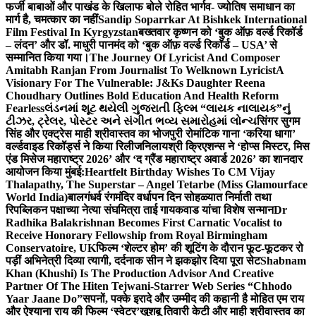
फर्जी बाबाओं और पाखंड के खिलाफ बोले रोहित भार्गव- ज्योतिष समाधान का
मार्ग है, चमत्कार का नहीं
Sandip Soparrkar At Bishkek International
Film Festival In Kyrgyzstan
बख्तवार कृष्णन को ‘बुक ऑफ़ वर्ल्ड रिकॉर्ड
– लंदन’ और डॉ. माधुरी पानमंद को ‘बुक ऑफ़ वर्ल्ड रिकॉर्ड – USA’ से
सम्मानित किया गया।
The Journey Of Lyricist And Composer
Amitabh Ranjan From Journalist To Welknown Lyricist
A
Visionary For The Vulnerable: J&Ks Daughter Reena
Choudhary Outlines Bold Education And Health Reform
Fearless
લંડનમાં શૂટ થયેલી ગુજરાતી ફિલ્મ “લાયક નાલાયક”નું
ટીઝર, ટ્રેલર, પોસ્ટર અને સંગીત ભવ્ય સમારોહમાં લોન્ચ
सिंगर सुगम
सिंह और एक्ट्रेस माही श्रीवास्तव का भोजपुरी रोमांटिक गाना ‘करिया धागा’
वर्ल्डवाइड रिकॉर्ड्स ने किया रिलीज
निलायश्री क्रिएशन्स ने ‘होप्स मिस्टर, मिस
एंड मिसेज महाराष्ट्र 2026’ और ‘द ग्रैंड महाराष्ट्र अवार्ड 2026’ का शानदार
आयोजन किया मुंबई:
Heartfelt Birthday Wishes To CM Vijay
Thalapathy, The Superstar – Angel Tetarbe (Miss Glamourface
World India)
बालगंधर्व रंगमंदिर वर्धापन दिन सोहळ्यात निर्माती तथा
रिपब्लिकन पक्षाच्या नेत्या संघमित्रा ताई गायकवाड यांचा विशेष सन्मान
Dr
Radhika Balakrishnan Becomes First Carnatic Vocalist to
Receive Honorary Fellowship from Royal Birmingham
Conservatoire, UK
फिल्म ‘शेल्टर होम’ की शूटिंग के दौरान फूट-फूटकर रो
पड़ीं अभिनेत्री दिव्या त्यागी, दर्दनाक सीन ने झकझोर दिया पूरा सेट
Shabnam
Khan (Khushi) Is The Production Advisor And Creative
Partner Of The Hiten Tejwani-Starrer Web Series “Chhodo
Yaar Jaane Do”
सपनों, पक्के इरादे और उम्मीद की कहानी है मोहित एम राय
और ऐश्याना राय की फिल्म ‘स्वेटर’
खुशबू तिवारी केटी और माही श्रीवास्तव का