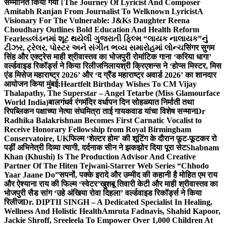
सम्मानित किया गया।
The Journey Of Lyricist And Composer
Amitabh Ranjan From Journalist To Welknown Lyricist
A
Visionary For The Vulnerable: J&Ks Daughter Reena
Choudhary Outlines Bold Education And Health Reform
Fearless
લંડનમાં શૂટ થયેલી ગુજરાતી ફિલ્મ “લાયક નાલાયક”નું
ટીઝર, ટ્રેલર, પોસ્ટર અને સંગીત ભવ્ય સમારોહમાં લોન્ચ
सिंगर सुगम
सिंह और एक्ट्रेस माही श्रीवास्तव का भोजपुरी रोमांटिक गाना ‘करिया धागा’
वर्ल्डवाइड रिकॉर्ड्स ने किया रिलीज
निलायश्री क्रिएशन्स ने ‘होप्स मिस्टर, मिस
एंड मिसेज महाराष्ट्र 2026’ और ‘द ग्रैंड महाराष्ट्र अवार्ड 2026’ का शानदार
आयोजन किया मुंबई:
Heartfelt Birthday Wishes To CM Vijay
Thalapathy, The Superstar – Angel Tetarbe (Miss Glamourface
World India)
बालगंधर्व रंगमंदिर वर्धापन दिन सोहळ्यात निर्माती तथा
रिपब्लिकन पक्षाच्या नेत्या संघमित्रा ताई गायकवाड यांचा विशेष सन्मान
Dr
Radhika Balakrishnan Becomes First Carnatic Vocalist to
Receive Honorary Fellowship from Royal Birmingham
Conservatoire, UK
फिल्म ‘शेल्टर होम’ की शूटिंग के दौरान फूट-फूटकर रो
पड़ीं अभिनेत्री दिव्या त्यागी, दर्दनाक सीन ने झकझोर दिया पूरा सेट
Shabnam
Khan (Khushi) Is The Production Advisor And Creative
Partner Of The Hiten Tejwani-Starrer Web Series “Chhodo
Yaar Jaane Do”
सपनों, पक्के इरादे और उम्मीद की कहानी है मोहित एम राय
और ऐश्याना राय की फिल्म ‘स्वेटर’
खुशबू तिवारी केटी और माही श्रीवास्तव का
भोजपुरी सैड सांग ‘उहे अंखिया रोवा दिहला’ वर्ल्डवाइड रिकॉर्ड्स ने किया
रिलीज
Dr. DIPTII SINGH – A Dedicated Specialist In Healing,
Wellness And Holistic Health
Amruta Fadnavis, Shahid Kapoor,
Jackie Shroff, Sreeleela To Empower Over 1,000 Children At