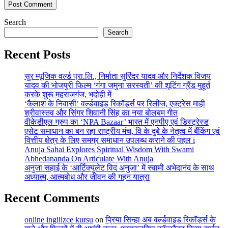
Search
Search
Recent Posts
सुर म्यूजिक वर्ल्ड प्रा.लि., निर्माता सुरिंदर यादव और निर्देशक विजय
यादव की भोजपुरी फिल्म ‘गंगा जमुना सरस्वती’ की शूटिंग ग्रैंड मुहूर्त
करके शुरू महराजगंज, भदोही में
‘कैलाश के निवासी’ वर्ल्डवाइड रिकॉर्ड्स पर रिलीज, एक्ट्रेस माही
श्रीवास्तव और सिंगर शिवानी सिंह का नया बोलबम गीत
वीकेडीएल ग्रुप का ‘NPA Bazaar’ भारत में एनपीए एवं डिस्ट्रेस्ड
एसेट समाधान का बन रहा राष्ट्रीय मंच, वि के दुबे के नेतृत्व में बैंकिंग एवं
वित्तीय क्षेत्र के लिए समग्र समाधान उपलब्ध कराने की पहल i
Anuja Sahai Explores Spiritual Wisdom With Swami
Abhedananda On Articulate With Anuja
अनुजा सहाई के ‘आर्टिक्युलेट विद अनुजा’ में स्वामी अभेदानंद के साथ
अध्यात्म, आत्मबोध और जीवन की गहन यात्रा
Recent Comments
online ingilizce kursu
on
प्रिया सिन्हा अब वर्ल्डवाइड रिकॉर्ड्स के