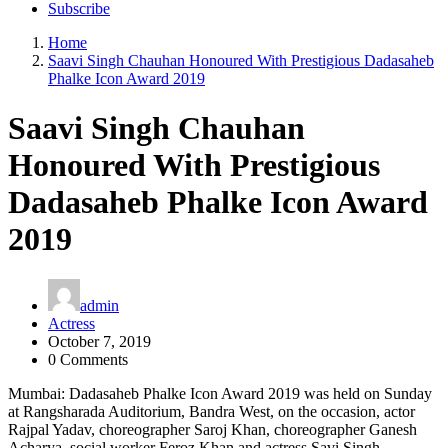
Subscribe
Home
Saavi Singh Chauhan Honoured With Prestigious Dadasaheb
Phalke Icon Award 2019
Saavi Singh Chauhan
Honoured With Prestigious
Dadasaheb Phalke Icon Award
2019
admin
Actress
October 7, 2019
0 Comments
Mumbai: Dadasaheb Phalke Icon Award 2019 was held on Sunday
at Rangsharada Auditorium, Bandra West, on the occasion, actor
Rajpal Yadav, choreographer Saroj Khan, choreographer Ganesh
Acharya, social worker Feroz Khan and actress Savi Singh