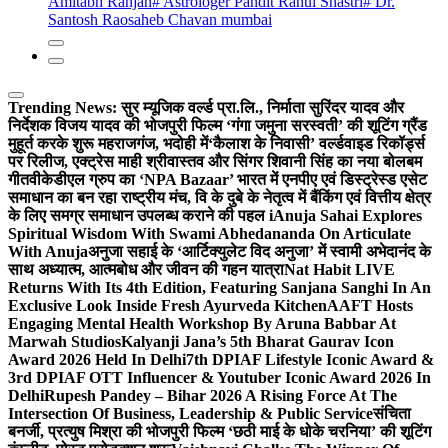
Amitabh Ranjan
# Astrologer Pandit Rahul Shastri
# Dr.
Santosh Raosaheb Chavan mumbai
Trending News:
सुर म्यूजिक वर्ल्ड प्रा.लि., निर्माता सुरिंदर यादव और
निर्देशक विजय यादव की भोजपुरी फिल्म ‘गंगा जमुना सरस्वती’ की शूटिंग ग्रैंड
मुहूर्त करके शुरू महराजगंज, भदोही में
‘कैलाश के निवासी’ वर्ल्डवाइड रिकॉर्ड्स
पर रिलीज, एक्ट्रेस माही श्रीवास्तव और सिंगर शिवानी सिंह का नया बोलबम
गीत
वीकेडीएल ग्रुप का ‘NPA Bazaar’ भारत में एनपीए एवं डिस्ट्रेस्ड एसेट
समाधान का बन रहा राष्ट्रीय मंच, वि के दुबे के नेतृत्व में बैंकिंग एवं वित्तीय क्षेत्र
के लिए समग्र समाधान उपलब्ध कराने की पहल i
Anuja Sahai Explores
Spiritual Wisdom With Swami Abhedananda On Articulate
With Anuja
अनुजा सहाई के ‘आर्टिक्युलेट विद अनुजा’ में स्वामी अभेदानंद के
साथ अध्यात्म, आत्मबोध और जीवन की गहन यात्रा
Nat Habit LIVE
Returns With Its 4th Edition, Featuring Sanjana Sanghi In An
Exclusive Look Inside Fresh Ayurveda Kitchen
AAFT Hosts
Engaging Mental Health Workshop By Aruna Babbar At
Marwah Studios
Kalyanji Jana’s 5th Bharat Gaurav Icon
Award 2026 Held In Delhi
7th DPIAF Lifestyle Iconic Award &
3rd DPIAF OTT Influencer & Youtuber Iconic Award 2026 In
Delhi
Rupesh Pandey – Bihar 2026 A Rising Force At The
Intersection Of Business, Leadership & Public Service
संचिता
बनर्जी, प्रत्युष मिश्रा की भोजपुरी फिल्म ‘छठी माई के धोके चरनिया’ की शूटिंग