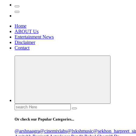
Home
ABOUT Us
Entertainment News
Disclaimer
Contact
Search
for:
Or check our Popular Categories...
@arshnaagra
@cinemixlabs
@lxkshmusic
@sekhon_harpreet_si