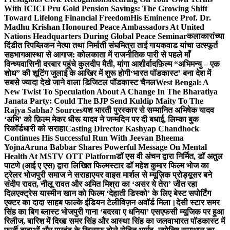
With ICICI Pru Gold Pension Savings: The Growing Shift
Toward Lifelong Financial Freedom
His Eminence Prof. Dr.
Madhu Krishan Honoured Peace Ambassadors At United
Nations Headquarters During Global Peace Seminar
कलाकारांच्या
दिंडीत रिपब्लिकन नेत्या तथा निर्माती संघमित्रा ताई गायकवाड यांचा उत्स्फूर्त
सहभाग
आस्था से आगाज: कोलकाता में राजनीतिक पारी से पहले माँ
विन्ध्यवासिनी दरबार पहुंचे कुलदीप मैती, मांगा आशीर्वाद
फ़िल्म “अभिमन्यु – एक
शोध” की शूटिंग जुलाई के आखिर में शुरू होगी
‘भारत पॉडकास्ट’ बना देश में
सबसे ज्यादा देखे जाने वाला डिजिटल पॉडकास्ट चैनल
West Bengal: A
New Twist To Speculation About A Change In The Bharatiya
Janata Party: Could The BJP Send Kuldip Maity To The
Rajya Sabha? Sources
यश भारती पुरस्कार से सम्मानित अभिषेक यादव
‘अभि’ को फ़िल्म मेकर धीरू यादव ने जन्मदिन पर दी बधाई, लिम्का बुक
रिकॉर्डधारी को सराहा
Casting Director Kashyap Chandhock
Continues His Successful Run With Jeevan Bheema
Yojna
Aruna Babbar Shares Powerful Message On Mental
Health At MSTV OTT Platform
डॉ एस वी अंचन द्वारा निर्मित, डॉ अतुल
पाटणे (आई ए एस) द्वारा लिखित फिल्मस्टार डॉ महेश कुमार फिल्म भोज का
ट्रेलर भोजपुरी समाज ने सराहा
एयर वाइस मार्शल से म्यूज़िक प्रोड्यूसर बने
संदीप रावत, नीलू रावत और अमित मिश्रा का ‘असर ये तेरा’ जीत रहा
दिल
एक्ट्रेस यास्मीन खान को फिल्म ‘देहाती डिस्को’ के लिए बेस्ट सपोर्टिंग
एक्टर का दादा साहब फाल्के इंडियन टेलीविज़न अवॉर्ड मिला।
देसी स्टार समर
सिंह का बिग ब्लास्ट भोजपुरी गाना ‘बदरवा ए धनिया’ एसएफसी म्यूजिक पर हुआ
रिलीज, बारिश में दिखा समर सिंह और आस्था सिंह का जलवा
भारत पॉडकास्ट में