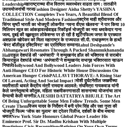
Leadership
महाराष्ट्राच्या वीज वितरण व्यवस्थेवर वाढता ताण : तातडीने
उपाययोजनांची गरज
Fashion Designer Aisha Shetty’s YASHNA
COLLECTION Completes Two Years, A Beautiful Blend Of
Traditional Style And Modern Fashion
एक्ट्रेस माही श्रीवास्तव और
सिंगर सृष्टी भारती का भोजपुरी लोकगीत ‘गवना वीएस खेलवना’ ने पार किया 10
मिलियन व्यूज का आंकड़ा
वर्ल्डवाइड रिकॉर्ड्स भोजपुरी का नया धमाकेदार गाना
जल्द, दुबई की खूबसूरत लोकेशन्स पर हो रही है शूटिंग
फिल्म जगत के प्रख्यात
अशफ़ाक खोपेकर को मिला महाराष्ट्र के राज्यपाल सी.पी. राधाकृष्णन के हाथों
‘बेस्ट बॉलीवुड एक्टिविस्ट’ का प्रतिष्ठित सम्मान
Rahul Deshpande’s
Abhangawari Resonates Through A Packed Shanmukhananda
Hall
राहुल देशपांडे की ‘अभंगवारी’ ने शन्मुखानंद हॉल को भक्तिरस से सराबोर
किया
राहुल देशपांडे यांच्या ‘अभंगवारी’ने शन्मुखानंद सभागृह भक्तिरसात न्हाऊन
निघाले
Hollywood And Bollywood Leaders Join Forces With
Anti-Hunger CEO For Historic White House Discussions On
American Hunger Crisis
PALLAVI THORAVE: A Rising Star
Of Lavani, Acting And Social Impact !
मोशी दुर्घटनेतील जखमींच्या
मदतीसाठी धावले केंद्रीय मंत्री रामदास आठवले; संघमित्रा गायकवाड यांनी
केले जननेतृत्वाचे कौतुक, महिला सक्षमीकरणासाठी शासनाच्या योजनांचा लाभ
देण्याची केली मागणी
RAJESHH DATTATRYA BHUJLE The Art
Of Being Unforgettable Some Men Follow Trends. Some Men
Create Them
विजय यादव के निर्देशन में बनी प्रेम सिंह और रक्षा गुप्ता की
भोजपुरी फिल्म ‘जोरू का गुलाम’ का ट्रेलर रिलीज, दर्शकों के बीच मचाया
धमाल
New York State Honours Global Peace Leader His
Eminence Prof. Sir Dr. Madhu Krishan With Multiple
Prestigious Civic Recognitions
Retiring On Your Own Terms