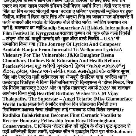
दिल
एक्ट्रेस यास्मीन खान को फिल्म ‘देहाती डिस्को’ के लिए बेस्ट सपोर्टिंग
एक्टर का दादा साहब फाल्के इंडियन टेलीविज़न अवॉर्ड मिला।
देसी स्टार समर
सिंह का बिग ब्लास्ट भोजपुरी गाना ‘बदरवा ए धनिया’ एसएफसी म्यूजिक पर हुआ
रिलीज, बारिश में दिखा समर सिंह और आस्था सिंह का जलवा
भारत पॉडकास्ट में
फर्जी बाबाओं और पाखंड के खिलाफ बोले रोहित भार्गव- ज्योतिष समाधान का
मार्ग है, चमत्कार का नहीं
Sandip Soparrkar At Bishkek International
Film Festival In Kyrgyzstan
बख्तवार कृष्णन को ‘बुक ऑफ़ वर्ल्ड रिकॉर्ड
– लंदन’ और डॉ. माधुरी पानमंद को ‘बुक ऑफ़ वर्ल्ड रिकॉर्ड – USA’ से
सम्मानित किया गया।
The Journey Of Lyricist And Composer
Amitabh Ranjan From Journalist To Welknown Lyricist
A
Visionary For The Vulnerable: J&Ks Daughter Reena
Choudhary Outlines Bold Education And Health Reform
Fearless
લંડનમાં શૂટ થયેલી ગુજરાતી ફિલ્મ “લાયક નાલાયક”નું
ટીઝર, ટ્રેલર, પોસ્ટર અને સંગીત ભવ્ય સમારોહમાં લોન્ચ
सिंगर सुगम
सिंह और एक्ट्रेस माही श्रीवास्तव का भोजपुरी रोमांटिक गाना ‘करिया धागा’
वर्ल्डवाइड रिकॉर्ड्स ने किया रिलीज
निलायश्री क्रिएशन्स ने ‘होप्स मिस्टर, मिस
एंड मिसेज महाराष्ट्र 2026’ और ‘द ग्रैंड महाराष्ट्र अवार्ड 2026’ का शानदार
आयोजन किया मुंबई:
Heartfelt Birthday Wishes To CM Vijay
Thalapathy, The Superstar – Angel Tetarbe (Miss Glamourface
World India)
बालगंधर्व रंगमंदिर वर्धापन दिन सोहळ्यात निर्माती तथा
रिपब्लिकन पक्षाच्या नेत्या संघमित्रा ताई गायकवाड यांचा विशेष सन्मान
Dr
Radhika Balakrishnan Becomes First Carnatic Vocalist to
Receive Honorary Fellowship from Royal Birmingham
Conservatoire, UK
फिल्म ‘शेल्टर होम’ की शूटिंग के दौरान फूट-फूटकर रो
पड़ीं अभिनेत्री दिव्या त्यागी, दर्दनाक सीन ने झकझोर दिया पूरा सेट
Shabnam