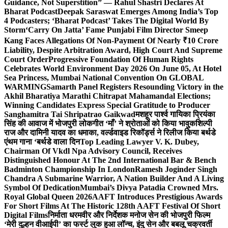
Guidance, Not Superstition” — Rahul Shastri Declares At
Bharat Podcast
Deepak Saraswat Emerges Among India’s Top
4 Podcasters; ‘Bharat Podcast’ Takes The Digital World By
Storm
‘Carry On Jatta’ Fame Punjabi Film Director Smeep
Kang Faces Allegations Of Non-Payment Of Nearly ₹10 Crore
Liability, Despite Arbitration Award, High Court And Supreme
Court Order
Progressive Foundation Of Human Rights
Celebrates World Environment Day 2026 On June 05, At Hotel
Sea Princess, Mumbai National Convention On GLOBAL
WARMING
Samarth Panel Registers Resounding Victory in the
Akhil Bharatiya Marathi Chitrapat Mahamandal Elections;
Winning Candidates Express Special Gratitude to Producer
Sanghamitra Tai Shripatrao Gaikwad
मशहूर पार्श्व गायिका प्रियंका
सिंह की आवाज में भोजपुरी लोकगीत ‘माँ’ ने श्रोताओं को किया भावुक
शिल्पी
राज और दामिनी यादव का धमाका, वर्ल्डवाइड रिकॉर्ड्स ने रिलीज किया बर्थडे
एंथम गाना ‘बर्थडे वाला दिन
Top Leading Lawyer V. K. Dubey,
Chairman Of Vkdl Npa Advisory Council, Receives
Distinguished Honour At The 2nd International Bar & Bench
Badminton Championship In London
Ramesh Joginder Singh
Chandra A Submarine Warrior, A Nation Builder And A Living
Symbol Of Dedication
Mumbai’s Divya Patadia Crowned Mrs.
Royal Global Queen 2026
AAFT Introduces Prestigious Awards
For Short Films At The Historic 128th AAFT Festival Of Short
Digital Films
निर्माता धरमवीर और निर्देशक मनोज सेन की भोजपुरी फिल्म
‘मेरी दुल्हन वीआईपी’ का फर्स्ट लुक हुआ लॉन्च, इंदु सेन और बबलू चक्रवर्ती