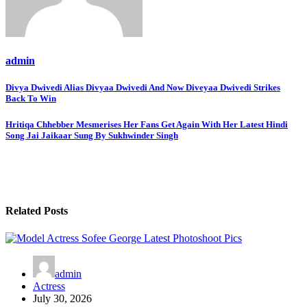
admin
Post
Divya Dwivedi Alias Divyaa Dwivedi And Now Diveyaa Dwivedi Strikes
Back To Win
navigation
Hritiqa Chhebber Mesmerises Her Fans Get Again With Her Latest Hindi
Song Jai Jaikaar Sung By Sukhwinder Singh
Related Posts
admin
Actress
July 30, 2026