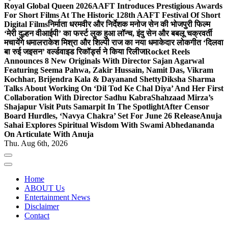
Royal Global Queen 2026
AAFT Introduces Prestigious Awards
For Short Films At The Historic 128th AAFT Festival Of Short
Digital Films
निर्माता धरमवीर और निर्देशक मनोज सेन की भोजपुरी फिल्म
‘मेरी दुल्हन वीआईपी’ का फर्स्ट लुक हुआ लॉन्च, इंदु सेन और बबलू चक्रवर्ती
मचायेंगे धमाल
राकेश मिश्रा और शिल्पी राज का नया धमाकेदार लोकगीत ‘दिलवा
बा रुई जइसन’ वर्ल्डवाइड रिकॉर्ड्स ने किया रिलीज
Rocket Reels
Announces 8 New Originals With Director Sajan Agarwal
Featuring Seema Pahwa, Zakir Hussain, Namit Das, Vikram
Kochhar, Brijendra Kala & Dayanand Shetty
Diksha Sharma
Talks About Working On ‘Dil Tod Ke Chal Diya’ And Her First
Collaboration With Director Sadhu Kabra
Shahzaad Mirza’s
Shajapur Visit Puts Samarpit In The Spotlight
After Censor
Board Hurdles, ‘Navya Chakra’ Set For June 26 Release
Anuja
Sahai Explores Spiritual Wisdom With Swami Abhedananda
On Articulate With Anuja
Thu. Aug 6th, 2026
Home
ABOUT Us
Entertainment News
Disclaimer
Contact