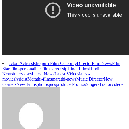
actors
Actress
Bhojpuri Films
Celebrity
Director
Film News
Film
Stars
film-personalities
filmstar
gossip
Hindi Films
Hindi
News
interviews
Latest News
Latest Videos
latest-
movies
lyricist
Marathi-films
marathi-news
Music Director
New
Comers
New Films
photos
pics
producer
Promos
Singers
Trailor
videos