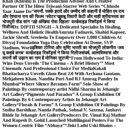
Khan (Khushi) Is The Production Advisor And Creative
Partner Of The Hiten Tejwani-Starrer Web Series “Chhodo
Yaar Jaane Do”
सपनों, पक्के इरादे और उम्मीद की कहानी है मोहित एम राय
और ऐश्याना राय की फिल्म ‘स्वेटर’
खुशबू तिवारी केटी और माही श्रीवास्तव का
भोजपुरी सैड सांग ‘उहे अंखिया रोवा दिहला’ वर्ल्डवाइड रिकॉर्ड्स ने किया
रिलीज
Dr. DIPTII SINGH – A Dedicated Specialist In Healing,
Wellness And Holistic Health
Amruta Fadnavis, Shahid Kapoor,
Jackie Shroff, Sreeleela To Empower Over 1,000 Children At
Divyaj Foundation Yoga Day Celebration At Dome, SVP
Stadium, Worli
इशिका टोरिया और सृष्टि भारती का भोजपुरी लोकगीत ‘लव
यू कहबे करब’ वर्ल्डवाइड रिकॉर्ड्स ने किया रिलीज
संघर्ष, आत्मविश्वास और
सपनों की उड़ान का नाम है मोनिका सुराजी
“From Hollywood To India:
Wins Deus Unveils ‘The Cinema – A Brief History’” Most
Cinematic And Professional Choice For Media
Kakali
Bhattacharya Unveils Glam Beat 2.0 With Archana Gautam,
Mehjabeen Khan, Nandita Puri And RJ Anurag Pandey In
Mumbai
“Where Silence Becomes Form” Solo Show of
Paintings By contemporary artist Nidhi Sharma in Jehangir
Art Gallery
“Pigments And Paradox” A Group Exhibition Of
Paintings By 6 Contemporary Artists In Jehangir Art
Gallery
“Florals & Forms” A Group Exhibition Of Paintings By
Sudha Barshikar, Nanda Pathak, Sohnal V. Saxena, Janhavi
Bhide In Jehangir Art Gallery
Producers Dr. Vimal Raj Mathur
And Rupesh D. Gohil Launched Multilingual Posters For The
Women-Centric Film “Abhaya”
“Jiski Lathi Uski Bhains –