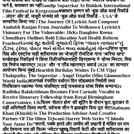
फर्जी बाबाओं और पाखंड के खिलाफ बोले रोहित भार्गव- ज्योतिष समाधान का
मार्ग है, चमत्कार का नहीं
Sandip Soparrkar At Bishkek International
Film Festival In Kyrgyzstan
बख्तवार कृष्णन को ‘बुक ऑफ़ वर्ल्ड रिकॉर्ड
– लंदन’ और डॉ. माधुरी पानमंद को ‘बुक ऑफ़ वर्ल्ड रिकॉर्ड – USA’ से
सम्मानित किया गया।
The Journey Of Lyricist And Composer
Amitabh Ranjan From Journalist To Welknown Lyricist
A
Visionary For The Vulnerable: J&Ks Daughter Reena
Choudhary Outlines Bold Education And Health Reform
Fearless
લંડનમાં શૂટ થયેલી ગુજરાતી ફિલ્મ “લાયક નાલાયક”નું
ટીઝર, ટ્રેલર, પોસ્ટર અને સંગીત ભવ્ય સમારોહમાં લોન્ચ
सिंगर सुगम
सिंह और एक्ट्रेस माही श्रीवास्तव का भोजपुरी रोमांटिक गाना ‘करिया धागा’
वर्ल्डवाइड रिकॉर्ड्स ने किया रिलीज
निलायश्री क्रिएशन्स ने ‘होप्स मिस्टर, मिस
एंड मिसेज महाराष्ट्र 2026’ और ‘द ग्रैंड महाराष्ट्र अवार्ड 2026’ का शानदार
आयोजन किया मुंबई:
Heartfelt Birthday Wishes To CM Vijay
Thalapathy, The Superstar – Angel Tetarbe (Miss Glamourface
World India)
बालगंधर्व रंगमंदिर वर्धापन दिन सोहळ्यात निर्माती तथा
रिपब्लिकन पक्षाच्या नेत्या संघमित्रा ताई गायकवाड यांचा विशेष सन्मान
Dr
Radhika Balakrishnan Becomes First Carnatic Vocalist to
Receive Honorary Fellowship from Royal Birmingham
Conservatoire, UK
फिल्म ‘शेल्टर होम’ की शूटिंग के दौरान फूट-फूटकर रो
पड़ीं अभिनेत्री दिव्या त्यागी, दर्दनाक सीन ने झकझोर दिया पूरा सेट
Shabnam
Khan (Khushi) Is The Production Advisor And Creative
Partner Of The Hiten Tejwani-Starrer Web Series “Chhodo
Yaar Jaane Do”
सपनों, पक्के इरादे और उम्मीद की कहानी है मोहित एम राय
और ऐश्याना राय की फिल्म ‘स्वेटर’
खुशबू तिवारी केटी और माही श्रीवास्तव का