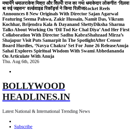
मचायेंगे धमाल
राकेश मिश्रा और शिल्पी राज का नया धमाकेदार लोकगीत ‘दिलवा
बा रुई जइसन’ वर्ल्डवाइड रिकॉर्ड्स ने किया रिलीज
Rocket Reels
Announces 8 New Originals With Director Sajan Agarwal
Featuring Seema Pahwa, Zakir Hussain, Namit Das, Vikram
Kochhar, Brijendra Kala & Dayanand Shetty
Diksha Sharma
Talks About Working On ‘Dil Tod Ke Chal Diya’ And Her First
Collaboration With Director Sadhu Kabra
Shahzaad Mirza’s
Shajapur Visit Puts Samarpit In The Spotlight
After Censor
Board Hurdles, ‘Navya Chakra’ Set For June 26 Release
Anuja
Sahai Explores Spiritual Wisdom With Swami Abhedananda
On Articulate With Anuja
Thu. Aug 6th, 2026
BOLLYWOOD
HEADLINES.IN
Latest National & International Trending News
Subscribe