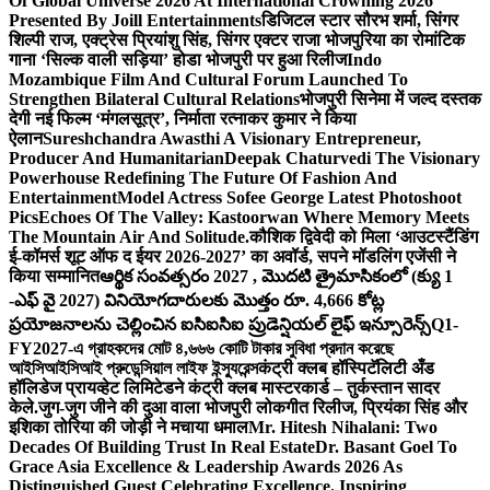
Of Global Universe 2026 At International Crowning 2026
Presented By Joill Entertainments
डिजिटल स्टार सौरभ शर्मा, सिंगर
शिल्पी राज, एक्ट्रेस प्रियांशु सिंह, सिंगर एक्टर राजा भोजपुरिया का रोमांटिक
गाना ‘सिल्क वाली सड़िया’ होडा भोजपुरी पर हुआ रिलीज
Indo
Mozambique Film And Cultural Forum Launched To
Strengthen Bilateral Cultural Relations
भोजपुरी सिनेमा में जल्द दस्तक
देगी नई फिल्म ‘मंगलसूत्र’, निर्माता रत्नाकर कुमार ने किया
ऐलान
Sureshchandra Awasthi A Visionary Entrepreneur,
Producer And Humanitarian
Deepak Chaturvedi The Visionary
Powerhouse Redefining The Future Of Fashion And
Entertainment
Model Actress Sofee George Latest Photoshoot
Pics
Echoes Of The Valley: Kastoorwan Where Memory Meets
The Mountain Air And Solitude.
कौशिक द्विवेदी को मिला ‘आउटस्टैंडिंग
ई-कॉमर्स शूट ऑफ द ईयर 2026-2027’ का अवॉर्ड, सपने मॉडलिंग एजेंसी ने
किया सम्मानित
ఆర్థిక సంవత్సరం 2027 , మొదటి త్రైమాసికంలో (క్యు 1
-ఎఫ్ వై 2027) వినియోగదారులకు మొత్తం రూ. 4,666 కోట్ల
ప్రయోజనాలను చెల్లించిన ఐసిఐసిఐ ప్రుడెన్షియల్ లైఫ్ ఇన్సూరెన్స్
Q1-
FY2027-এ গ্রাহকদের মোট ৪,৬৬৬ কোটি টাকার সুবিধা প্রদান করেছে
আইসিআইসিআই প্রুডেন্সিয়াল লাইফ ইন্স্যুরেন্স
कंट्री क्लब हॉस्पिटॅलिटी अँड
हॉलिडेज प्रायव्हेट लिमिटेडने कंट्री क्लब मास्टरकार्ड – तुर्कस्तान सादर
केले.
जुग-जुग जीने की दुआ वाला भोजपुरी लोकगीत रिलीज, प्रियंका सिंह और
इशिका तोरिया की जोड़ी ने मचाया धमाल
Mr. Hitesh Nihalani: Two
Decades Of Building Trust In Real Estate
Dr. Basant Goel To
Grace Asia Excellence & Leadership Awards 2026 As
Distinguished Guest Celebrating Excellence. Inspiring