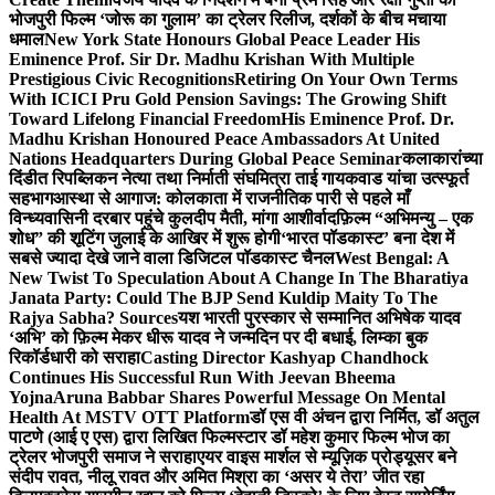
भोजपुरी फिल्म ‘जोरू का गुलाम’ का ट्रेलर रिलीज, दर्शकों के बीच मचाया
धमाल
New York State Honours Global Peace Leader His
Eminence Prof. Sir Dr. Madhu Krishan With Multiple
Prestigious Civic Recognitions
Retiring On Your Own Terms
With ICICI Pru Gold Pension Savings: The Growing Shift
Toward Lifelong Financial Freedom
His Eminence Prof. Dr.
Madhu Krishan Honoured Peace Ambassadors At United
Nations Headquarters During Global Peace Seminar
कलाकारांच्या
दिंडीत रिपब्लिकन नेत्या तथा निर्माती संघमित्रा ताई गायकवाड यांचा उत्स्फूर्त
सहभाग
आस्था से आगाज: कोलकाता में राजनीतिक पारी से पहले माँ
विन्ध्यवासिनी दरबार पहुंचे कुलदीप मैती, मांगा आशीर्वाद
फ़िल्म “अभिमन्यु – एक
शोध” की शूटिंग जुलाई के आखिर में शुरू होगी
‘भारत पॉडकास्ट’ बना देश में
सबसे ज्यादा देखे जाने वाला डिजिटल पॉडकास्ट चैनल
West Bengal: A
New Twist To Speculation About A Change In The Bharatiya
Janata Party: Could The BJP Send Kuldip Maity To The
Rajya Sabha? Sources
यश भारती पुरस्कार से सम्मानित अभिषेक यादव
‘अभि’ को फ़िल्म मेकर धीरू यादव ने जन्मदिन पर दी बधाई, लिम्का बुक
रिकॉर्डधारी को सराहा
Casting Director Kashyap Chandhock
Continues His Successful Run With Jeevan Bheema
Yojna
Aruna Babbar Shares Powerful Message On Mental
Health At MSTV OTT Platform
डॉ एस वी अंचन द्वारा निर्मित, डॉ अतुल
पाटणे (आई ए एस) द्वारा लिखित फिल्मस्टार डॉ महेश कुमार फिल्म भोज का
ट्रेलर भोजपुरी समाज ने सराहा
एयर वाइस मार्शल से म्यूज़िक प्रोड्यूसर बने
संदीप रावत, नीलू रावत और अमित मिश्रा का ‘असर ये तेरा’ जीत रहा