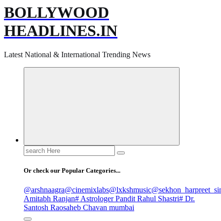
BOLLYWOOD
HEADLINES.IN
Latest National & International Trending News
Search
for:
Or check our Popular Categories...
@arshnaagra
@cinemixlabs
@lxkshmusic
@sekhon_harpreet_si
Amitabh Ranjan
# Astrologer Pandit Rahul Shastri
# Dr.
Santosh Raosaheb Chavan mumbai