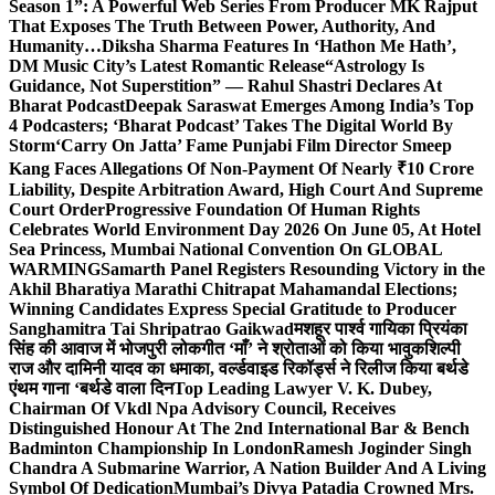
Season 1”: A Powerful Web Series From Producer MK Rajput
That Exposes The Truth Between Power, Authority, And
Humanity…
Diksha Sharma Features In ‘Hathon Me Hath’,
DM Music City’s Latest Romantic Release
“Astrology Is
Guidance, Not Superstition” — Rahul Shastri Declares At
Bharat Podcast
Deepak Saraswat Emerges Among India’s Top
4 Podcasters; ‘Bharat Podcast’ Takes The Digital World By
Storm
‘Carry On Jatta’ Fame Punjabi Film Director Smeep
Kang Faces Allegations Of Non-Payment Of Nearly ₹10 Crore
Liability, Despite Arbitration Award, High Court And Supreme
Court Order
Progressive Foundation Of Human Rights
Celebrates World Environment Day 2026 On June 05, At Hotel
Sea Princess, Mumbai National Convention On GLOBAL
WARMING
Samarth Panel Registers Resounding Victory in the
Akhil Bharatiya Marathi Chitrapat Mahamandal Elections;
Winning Candidates Express Special Gratitude to Producer
Sanghamitra Tai Shripatrao Gaikwad
मशहूर पार्श्व गायिका प्रियंका
सिंह की आवाज में भोजपुरी लोकगीत ‘माँ’ ने श्रोताओं को किया भावुक
शिल्पी
राज और दामिनी यादव का धमाका, वर्ल्डवाइड रिकॉर्ड्स ने रिलीज किया बर्थडे
एंथम गाना ‘बर्थडे वाला दिन
Top Leading Lawyer V. K. Dubey,
Chairman Of Vkdl Npa Advisory Council, Receives
Distinguished Honour At The 2nd International Bar & Bench
Badminton Championship In London
Ramesh Joginder Singh
Chandra A Submarine Warrior, A Nation Builder And A Living
Symbol Of Dedication
Mumbai’s Divya Patadia Crowned Mrs.