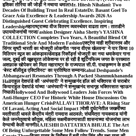
इशिका तोरिया की जोड़ी ने मचाया धमाल
Mr. Hitesh Nihalani: Two
Decades Of Building Trust In Real Estate
Dr. Basant Goel To
Grace Asia Excellence & Leadership Awards 2026 As
Distinguished Guest Celebrating Excellence. Inspiring
Leadership
महाराष्ट्राच्या वीज वितरण व्यवस्थेवर वाढता ताण : तातडीने
उपाययोजनांची गरज
Fashion Designer Aisha Shetty’s YASHNA
COLLECTION Completes Two Years, A Beautiful Blend Of
Traditional Style And Modern Fashion
एक्ट्रेस माही श्रीवास्तव और
सिंगर सृष्टी भारती का भोजपुरी लोकगीत ‘गवना वीएस खेलवना’ ने पार किया 10
मिलियन व्यूज का आंकड़ा
वर्ल्डवाइड रिकॉर्ड्स भोजपुरी का नया धमाकेदार गाना
जल्द, दुबई की खूबसूरत लोकेशन्स पर हो रही है शूटिंग
फिल्म जगत के प्रख्यात
अशफ़ाक खोपेकर को मिला महाराष्ट्र के राज्यपाल सी.पी. राधाकृष्णन के हाथों
‘बेस्ट बॉलीवुड एक्टिविस्ट’ का प्रतिष्ठित सम्मान
Rahul Deshpande’s
Abhangawari Resonates Through A Packed Shanmukhananda
Hall
राहुल देशपांडे की ‘अभंगवारी’ ने शन्मुखानंद हॉल को भक्तिरस से सराबोर
किया
राहुल देशपांडे यांच्या ‘अभंगवारी’ने शन्मुखानंद सभागृह भक्तिरसात न्हाऊन
निघाले
Hollywood And Bollywood Leaders Join Forces With
Anti-Hunger CEO For Historic White House Discussions On
American Hunger Crisis
PALLAVI THORAVE: A Rising Star
Of Lavani, Acting And Social Impact !
मोशी दुर्घटनेतील जखमींच्या
मदतीसाठी धावले केंद्रीय मंत्री रामदास आठवले; संघमित्रा गायकवाड यांनी
केले जननेतृत्वाचे कौतुक, महिला सक्षमीकरणासाठी शासनाच्या योजनांचा लाभ
देण्याची केली मागणी
RAJESHH DATTATRYA BHUJLE The Art
Of Being Unforgettable Some Men Follow Trends. Some Men
Create Them
विजय यादव के निर्देशन में बनी प्रेम सिंह और रक्षा गुप्ता की