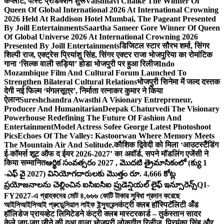
कंप्लीट, पोस्ट प्रोडक्शन शुरू
Vaishnavi Chalke The Winner Of
Queen Of Global International 2026 At International Crowning
2026 Held At Raddison Hotel Mumbai, The Pageant Presented
By Joill Entertainments
Saartha Sameer Gore Winner Of Queen
Of Global Universe 2026 At International Crowning 2026
Presented By Joill Entertainments
डिजिटल स्टार सौरभ शर्मा, सिंगर
शिल्पी राज, एक्ट्रेस प्रियांशु सिंह, सिंगर एक्टर राजा भोजपुरिया का रोमांटिक
गाना ‘सिल्क वाली सड़िया’ होडा भोजपुरी पर हुआ रिलीज
Indo
Mozambique Film And Cultural Forum Launched To
Strengthen Bilateral Cultural Relations
भोजपुरी सिनेमा में जल्द दस्तक
देगी नई फिल्म ‘मंगलसूत्र’, निर्माता रत्नाकर कुमार ने किया
ऐलान
Sureshchandra Awasthi A Visionary Entrepreneur,
Producer And Humanitarian
Deepak Chaturvedi The Visionary
Powerhouse Redefining The Future Of Fashion And
Entertainment
Model Actress Sofee George Latest Photoshoot
Pics
Echoes Of The Valley: Kastoorwan Where Memory Meets
The Mountain Air And Solitude.
कौशिक द्विवेदी को मिला ‘आउटस्टैंडिंग
ई-कॉमर्स शूट ऑफ द ईयर 2026-2027’ का अवॉर्ड, सपने मॉडलिंग एजेंसी ने
किया सम्मानित
ఆర్థిక సంవత్సరం 2027 , మొదటి త్రైమాసికంలో (క్యు 1
-ఎఫ్ వై 2027) వినియోగదారులకు మొత్తం రూ. 4,666 కోట్ల
ప్రయోజనాలను చెల్లించిన ఐసిఐసిఐ ప్రుడెన్షియల్ లైఫ్ ఇన్సూరెన్స్
Q1-
FY2027-এ গ্রাহকদের মোট ৪,৬৬৬ কোটি টাকার সুবিধা প্রদান করেছে
আইসিআইসিআই প্রুডেন্সিয়াল লাইফ ইন্স্যুরেন্স
कंट्री क्लब हॉस्पिटॅलिटी अँड
हॉलिडेज प्रायव्हेट लिमिटेडने कंट्री क्लब मास्टरकार्ड – तुर्कस्तान सादर
केले.
जुग-जुग जीने की दुआ वाला भोजपुरी लोकगीत रिलीज, प्रियंका सिंह और