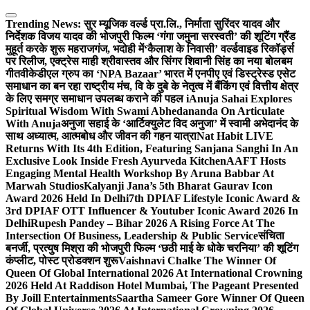
Skip
to
Trending News:
सुर म्यूजिक वर्ल्ड प्रा.लि., निर्माता सुरिंदर यादव और
content
निर्देशक विजय यादव की भोजपुरी फिल्म ‘गंगा जमुना सरस्वती’ की शूटिंग ग्रैंड
मुहूर्त करके शुरू महराजगंज, भदोही में
‘कैलाश के निवासी’ वर्ल्डवाइड रिकॉर्ड्स
पर रिलीज, एक्ट्रेस माही श्रीवास्तव और सिंगर शिवानी सिंह का नया बोलबम
गीत
वीकेडीएल ग्रुप का ‘NPA Bazaar’ भारत में एनपीए एवं डिस्ट्रेस्ड एसेट
समाधान का बन रहा राष्ट्रीय मंच, वि के दुबे के नेतृत्व में बैंकिंग एवं वित्तीय क्षेत्र
के लिए समग्र समाधान उपलब्ध कराने की पहल i
Anuja Sahai Explores
Spiritual Wisdom With Swami Abhedananda On Articulate
With Anuja
अनुजा सहाई के ‘आर्टिक्युलेट विद अनुजा’ में स्वामी अभेदानंद के
साथ अध्यात्म, आत्मबोध और जीवन की गहन यात्रा
Nat Habit LIVE
Returns With Its 4th Edition, Featuring Sanjana Sanghi In An
Exclusive Look Inside Fresh Ayurveda Kitchen
AAFT Hosts
Engaging Mental Health Workshop By Aruna Babbar At
Marwah Studios
Kalyanji Jana’s 5th Bharat Gaurav Icon
Award 2026 Held In Delhi
7th DPIAF Lifestyle Iconic Award &
3rd DPIAF OTT Influencer & Youtuber Iconic Award 2026 In
Delhi
Rupesh Pandey – Bihar 2026 A Rising Force At The
Intersection Of Business, Leadership & Public Service
संचिता
बनर्जी, प्रत्युष मिश्रा की भोजपुरी फिल्म ‘छठी माई के धोके चरनिया’ की शूटिंग
कंप्लीट, पोस्ट प्रोडक्शन शुरू
Vaishnavi Chalke The Winner Of
Queen Of Global International 2026 At International Crowning
2026 Held At Raddison Hotel Mumbai, The Pageant Presented
By Joill Entertainments
Saartha Sameer Gore Winner Of Queen