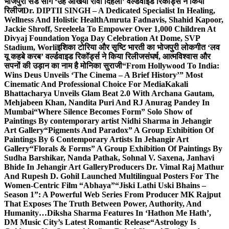
भोजपुरी सैड सांग ‘उहे अंखिया रोवा दिहला’ वर्ल्डवाइड रिकॉर्ड्स ने किया
रिलीज
Dr. DIPTII SINGH – A Dedicated Specialist In Healing,
Wellness And Holistic Health
Amruta Fadnavis, Shahid Kapoor,
Jackie Shroff, Sreeleela To Empower Over 1,000 Children At
Divyaj Foundation Yoga Day Celebration At Dome, SVP
Stadium, Worli
इशिका टोरिया और सृष्टि भारती का भोजपुरी लोकगीत ‘लव
यू कहबे करब’ वर्ल्डवाइड रिकॉर्ड्स ने किया रिलीज
संघर्ष, आत्मविश्वास और
सपनों की उड़ान का नाम है मोनिका सुराजी
“From Hollywood To India:
Wins Deus Unveils ‘The Cinema – A Brief History’” Most
Cinematic And Professional Choice For Media
Kakali
Bhattacharya Unveils Glam Beat 2.0 With Archana Gautam,
Mehjabeen Khan, Nandita Puri And RJ Anurag Pandey In
Mumbai
“Where Silence Becomes Form” Solo Show of
Paintings By contemporary artist Nidhi Sharma in Jehangir
Art Gallery
“Pigments And Paradox” A Group Exhibition Of
Paintings By 6 Contemporary Artists In Jehangir Art
Gallery
“Florals & Forms” A Group Exhibition Of Paintings By
Sudha Barshikar, Nanda Pathak, Sohnal V. Saxena, Janhavi
Bhide In Jehangir Art Gallery
Producers Dr. Vimal Raj Mathur
And Rupesh D. Gohil Launched Multilingual Posters For The
Women-Centric Film “Abhaya”
“Jiski Lathi Uski Bhains –
Season 1”: A Powerful Web Series From Producer MK Rajput
That Exposes The Truth Between Power, Authority, And
Humanity…
Diksha Sharma Features In ‘Hathon Me Hath’,
DM Music City’s Latest Romantic Release
“Astrology Is