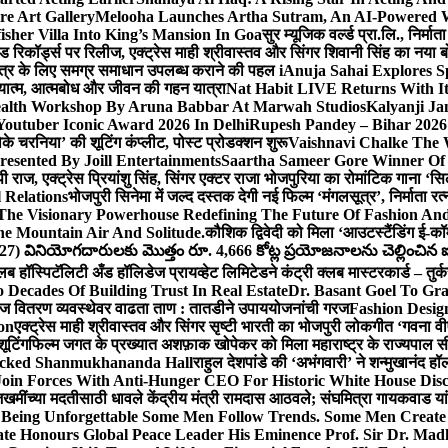
e Art Gallery
Melooha Launches Artha Sutram, An AI-Powered Wea
sher Villa Into King’s Mansion In Goa
सुर म्यूजिक वर्ल्ड प्रा.लि., निर
इड रिकॉर्ड्स पर रिलीज, एक्ट्रेस माही श्रीवास्तव और सिंगर शिवानी सिंह का नया
ीय क्षेत्र के लिए समग्र समाधान उपलब्ध कराने की पहल i
Anuja Sahai Explores 
अध्यात्म, आत्मबोध और जीवन की गहन यात्रा
Nat Habit LIVE Returns With It
alth Workshop By Aruna Babbar At Marwah Studios
Kalyanji Ja
outuber Iconic Award 2026 In Delhi
Rupesh Pandey – Bihar 2026 
धोके चरनिया’ की शूटिंग कंप्लीट, पोस्ट प्रोडक्शन शुरू
Vaishnavi Chalke The W
esented By Joill Entertainments
Saartha Sameer Gore Winner Of 
पी राज, एक्ट्रेस प्रियांशु सिंह, सिंगर एक्टर राजा भोजपुरिया का रोमांटिक गाना 
 Relations
भोजपुरी सिनेमा में जल्द दस्तक देगी नई फिल्म ‘मंगलसूत्र’, निर्माता 
The Visionary Powerhouse Redefining The Future Of Fashion An
e Mountain Air And Solitude.
कौशिक द्विवेदी को मिला ‘आउटस्टैंडिंग ई-क
027) వినియోగదారులకు మొత్తం రూ. 4,666 కోట్ల ప్రయోజనాలను చెల్లించిన ఐసి
्लब हॉस्पिटॅलिटी अँड हॉलिडेज प्रायव्हेट लिमिटेडने कंट्री क्लब मास्टरकार्ड – तुर्
 Decades Of Building Trust In Real Estate
Dr. Basant Goel To Gra
 वीज वितरण व्यवस्थेवर वाढता ताण : तातडीने उपाययोजनांची गरज
Fashion Desi
on
एक्ट्रेस माही श्रीवास्तव और सिंगर सृष्टी भारती का भोजपुरी लोकगीत ‘गवना
ूटिंग
फिल्म जगत के प्रख्यात अशफ़ाक खोपेकर को मिला महाराष्ट्र के राज्यपाल सी.पी
acked Shanmukhananda Hall
राहुल देशपांडे की ‘अभंगवारी’ ने शन्मुखानंद 
oin Forces With Anti-Hunger CEO For Historic White House Disc
 जखमींच्या मदतीसाठी धावले केंद्रीय मंत्री रामदास आठवले; संघमित्रा गायकवाड य
g Unforgettable Some Men Follow Trends. Some Men Creat
te Honours Global Peace Leader His Eminence Prof. Sir Dr. Madh