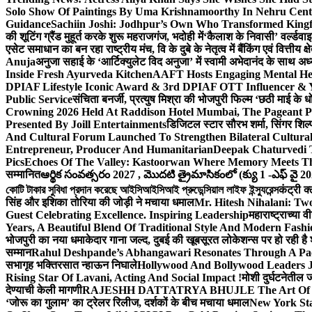
Solo Show Of Paintings By Uma Krishnamoorthy In Nehru Centr
Guidance
Sachiin Joshi: Jodhpur’s Own Who Transformed Kingfi
की शूटिंग ग्रैंड मुहूर्त करके शुरू महराजगंज, भदोही में
‘कैलाश के निवासी’ वर्ल्डवा
एसेट समाधान का बन रहा राष्ट्रीय मंच, वि के दुबे के नेतृत्व में बैंकिंग एवं वित्त
Anuja
अनुजा सहाई के ‘आर्टिक्युलेट विद अनुजा’ में स्वामी अभेदानंद के साथ 
Inside Fresh Ayurveda Kitchen
AAFT Hosts Engaging Mental He
DPIAF Lifestyle Iconic Award & 3rd DPIAF OTT Influencer & Y
Public Service
संचिता बनर्जी, प्रत्युष मिश्रा की भोजपुरी फिल्म ‘छठी माई के 
Crowning 2026 Held At Raddison Hotel Mumbai, The Pageant Pr
Presented By Joill Entertainments
डिजिटल स्टार सौरभ शर्मा, सिंगर शिल्
And Cultural Forum Launched To Strengthen Bilateral Cultural
Entrepreneur, Producer And Humanitarian
Deepak Chaturvedi 
Pics
Echoes Of The Valley: Kastoorwan Where Memory Meets Th
सम्मानित
ఆర్థిక సంవత్సరం 2027 , మొదటి త్రైమాసికంలో (క్యు 1 -ఎఫ్ వై 2
কোটি টাকার সুবিধা প্রদান করেছে আইসিআইসিআই প্রুডেন্সিয়াল লাইফ ইন্স্যুরেন্স
कंट्री क
सिंह और इशिका तोरिया की जोड़ी ने मचाया धमाल
Mr. Hitesh Nihalani: Two
Guest Celebrating Excellence. Inspiring Leadership
महाराष्ट्राच्या
Years, A Beautiful Blend Of Traditional Style And Modern Fashi
भोजपुरी का नया धमाकेदार गाना जल्द, दुबई की खूबसूरत लोकेशन्स पर हो रही है श
सम्मान
Rahul Deshpande’s Abhangawari Resonates Through A P
सभागृह भक्तिरसात न्हाऊन निघाले
Hollywood And Bollywood Leaders J
Rising Star Of Lavani, Acting And Social Impact !
मोशी दुर्घटनेतील
देण्याची केली मागणी
RAJESHH DATTATRYA BHUJLE The Art Of Bein
‘जोरू का गुलाम’ का ट्रेलर रिलीज, दर्शकों के बीच मचाया धमाल
New York Sta