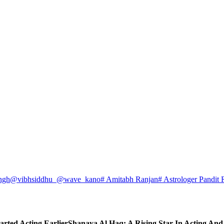
ngh
@vibhsiddhu_
@wave_kano
# Amitabh Ranjan
# Astrologer Pandit 
arted Acting Earlier
Shanaya Al Haq: A Rising Star In Acting An