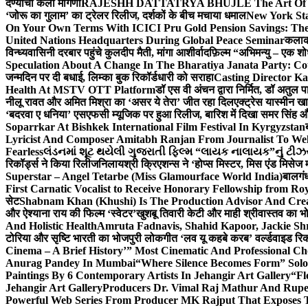
देण्याची केली मागणी
RAJESHH DATTATRYA BHUJLE The Art Of Bein
‘जोरू का गुलाम’ का ट्रेलर रिलीज, दर्शकों के बीच मचाया धमाल
New York Sta
On Your Own Terms With ICICI Pru Gold Pension Savings: The
United Nations Headquarters During Global Peace Seminar
कलाका
विन्ध्यवासिनी दरबार पहुंचे कुलदीप मैती, मांगा आशीर्वाद
फ़िल्म “अभिमन्यु – एक शो
Speculation About A Change In The Bharatiya Janata Party: C
जन्मदिन पर दी बधाई, लिम्का बुक रिकॉर्डधारी को सराहा
Casting Director K
Health At MSTV OTT Platform
डॉ एस वी अंचन द्वारा निर्मित, डॉ अतुल
नीलू रावत और अमित मिश्रा का ‘असर ये तेरा’ जीत रहा दिल
एक्ट्रेस यास्मीन ख
‘बदरवा ए धनिया’ एसएफसी म्यूजिक पर हुआ रिलीज, बारिश में दिखा समर सिंह
Soparrkar At Bishkek International Film Festival In Kyrgyzstan
Lyricist And Composer Amitabh Ranjan From Journalist To Wel
Fearless
લંડનમાં શૂટ થયેલી ગુજરાતી ફિલ્મ “લાયક નાલાયક”નું ટીઝર,
रिकॉर्ड्स ने किया रिलीज
निलायश्री क्रिएशन्स ने ‘होप्स मिस्टर, मिस एंड मिसेज 
Superstar – Angel Tetarbe (Miss Glamourface World India)
बालगंध
First Carnatic Vocalist to Receive Honorary Fellowship from R
सेट
Shabnam Khan (Khushi) Is The Production Advisor And Crea
और ऐश्याना राय की फिल्म ‘स्वेटर’
खुशबू तिवारी केटी और माही श्रीवास्तव का भो
And Holistic Health
Amruta Fadnavis, Shahid Kapoor, Jackie Shr
टोरिया और सृष्टि भारती का भोजपुरी लोकगीत ‘लव यू कहबे करब’ वर्ल्डवाइड रिक
Cinema – A Brief History’” Most Cinematic And Professional C
Anurag Pandey In Mumbai
“Where Silence Becomes Form” Solo 
Paintings By 6 Contemporary Artists In Jehangir Art Gallery
“Fl
Jehangir Art Gallery
Producers Dr. Vimal Raj Mathur And Rupe
Powerful Web Series From Producer MK Rajput That Exposes 