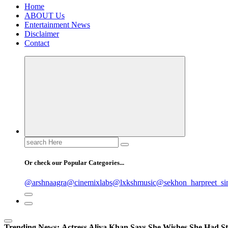
Home
ABOUT Us
Entertainment News
Disclaimer
Contact
Search
for:
Or check our Popular Categories...
@arshnaagra
@cinemixlabs
@lxkshmusic
@sekhon_harpreet_si
Trending News:
Actress Aliya Khan Says She Wishes She Had St