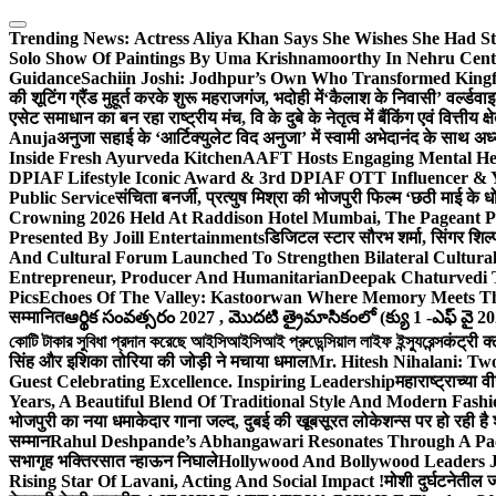
Skip
to
Trending News:
Actress Aliya Khan Says She Wishes She Had St
content
Solo Show Of Paintings By Uma Krishnamoorthy In Nehru Centr
Guidance
Sachiin Joshi: Jodhpur’s Own Who Transformed Kingfi
की शूटिंग ग्रैंड मुहूर्त करके शुरू महराजगंज, भदोही में
‘कैलाश के निवासी’ वर्ल्डवा
एसेट समाधान का बन रहा राष्ट्रीय मंच, वि के दुबे के नेतृत्व में बैंकिंग एवं वित्त
Anuja
अनुजा सहाई के ‘आर्टिक्युलेट विद अनुजा’ में स्वामी अभेदानंद के साथ 
Inside Fresh Ayurveda Kitchen
AAFT Hosts Engaging Mental He
DPIAF Lifestyle Iconic Award & 3rd DPIAF OTT Influencer & Y
Public Service
संचिता बनर्जी, प्रत्युष मिश्रा की भोजपुरी फिल्म ‘छठी माई के 
Crowning 2026 Held At Raddison Hotel Mumbai, The Pageant Pr
Presented By Joill Entertainments
डिजिटल स्टार सौरभ शर्मा, सिंगर शिल्
And Cultural Forum Launched To Strengthen Bilateral Cultural
Entrepreneur, Producer And Humanitarian
Deepak Chaturvedi 
Pics
Echoes Of The Valley: Kastoorwan Where Memory Meets Th
सम्मानित
ఆర్థిక సంవత్సరం 2027 , మొదటి త్రైమాసికంలో (క్యు 1 -ఎఫ్ వై 2
কোটি টাকার সুবিধা প্রদান করেছে আইসিআইসিআই প্রুডেন্সিয়াল লাইফ ইন্স্যুরেন্স
कंट्री क
सिंह और इशिका तोरिया की जोड़ी ने मचाया धमाल
Mr. Hitesh Nihalani: Two
Guest Celebrating Excellence. Inspiring Leadership
महाराष्ट्राच्या
Years, A Beautiful Blend Of Traditional Style And Modern Fashi
भोजपुरी का नया धमाकेदार गाना जल्द, दुबई की खूबसूरत लोकेशन्स पर हो रही है श
सम्मान
Rahul Deshpande’s Abhangawari Resonates Through A P
सभागृह भक्तिरसात न्हाऊन निघाले
Hollywood And Bollywood Leaders J
Rising Star Of Lavani, Acting And Social Impact !
मोशी दुर्घटनेतील