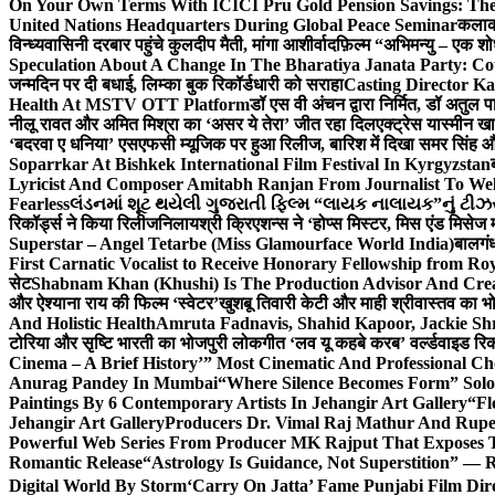
On Your Own Terms With ICICI Pru Gold Pension Savings: The
United Nations Headquarters During Global Peace Seminar
कलाका
विन्ध्यवासिनी दरबार पहुंचे कुलदीप मैती, मांगा आशीर्वाद
फ़िल्म “अभिमन्यु – एक शो
Speculation About A Change In The Bharatiya Janata Party: C
जन्मदिन पर दी बधाई, लिम्का बुक रिकॉर्डधारी को सराहा
Casting Director K
Health At MSTV OTT Platform
डॉ एस वी अंचन द्वारा निर्मित, डॉ अतुल
नीलू रावत और अमित मिश्रा का ‘असर ये तेरा’ जीत रहा दिल
एक्ट्रेस यास्मीन ख
‘बदरवा ए धनिया’ एसएफसी म्यूजिक पर हुआ रिलीज, बारिश में दिखा समर सिंह
Soparrkar At Bishkek International Film Festival In Kyrgyzstan
Lyricist And Composer Amitabh Ranjan From Journalist To Wel
Fearless
લંડનમાં શૂટ થયેલી ગુજરાતી ફિલ્મ “લાયક નાલાયક”નું ટીઝર,
रिकॉर्ड्स ने किया रिलीज
निलायश्री क्रिएशन्स ने ‘होप्स मिस्टर, मिस एंड मिसेज 
Superstar – Angel Tetarbe (Miss Glamourface World India)
बालगंध
First Carnatic Vocalist to Receive Honorary Fellowship from R
सेट
Shabnam Khan (Khushi) Is The Production Advisor And Crea
और ऐश्याना राय की फिल्म ‘स्वेटर’
खुशबू तिवारी केटी और माही श्रीवास्तव का भो
And Holistic Health
Amruta Fadnavis, Shahid Kapoor, Jackie Shr
टोरिया और सृष्टि भारती का भोजपुरी लोकगीत ‘लव यू कहबे करब’ वर्ल्डवाइड रिक
Cinema – A Brief History’” Most Cinematic And Professional C
Anurag Pandey In Mumbai
“Where Silence Becomes Form” Solo 
Paintings By 6 Contemporary Artists In Jehangir Art Gallery
“Fl
Jehangir Art Gallery
Producers Dr. Vimal Raj Mathur And Rupe
Powerful Web Series From Producer MK Rajput That Exposes 
Romantic Release
“Astrology Is Guidance, Not Superstition” — R
Digital World By Storm
‘Carry On Jatta’ Fame Punjabi Film Dir