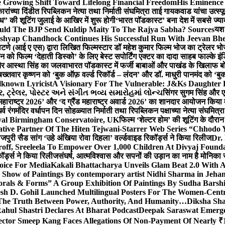
 Growing Shift Toward Lifelong Financial Freedom
His Eminence
रांच्या दिंडीत रिपब्लिकन नेत्या तथा निर्माती संघमित्रा ताई गायकवाड यांचा उत्स्फ
ध” की शूटिंग जुलाई के आखिर में शुरू होगी
‘भारत पॉडकास्ट’ बना देश में सबसे ज्
ould The BJP Send Kuldip Maity To The Rajya Sabha? Sources
यश 
ashyap Chandhock Continues His Successful Run With Jeevan Bh
 पाटणे (आई ए एस) द्वारा लिखित फिल्मस्टार डॉ महेश कुमार फिल्म भोज का ट्रेलर भ
ान को फिल्म ‘देहाती डिस्को’ के लिए बेस्ट सपोर्टिंग एक्टर का दादा साहब फाल्के 
 और आस्था सिंह का जलवा
भारत पॉडकास्ट में फर्जी बाबाओं और पाखंड के खिलाफ बोले
बख्तवार कृष्णन को ‘बुक ऑफ़ वर्ल्ड रिकॉर्ड – लंदन’ और डॉ. माधुरी पानमंद को ‘ब
known Lyricist
A Visionary For The Vulnerable: J&Ks Daughter
 ટ્રેલર, પોસ્ટર અને સંગીત ભવ્ય સમારોહમાં લોન્ચ
सिंगर सुगम सिंह और एक
महाराष्ट्र 2026’ और ‘द ग्रैंड महाराष्ट्र अवार्ड 2026’ का शानदार आयोजन किया म
र्व रंगमंदिर वर्धापन दिन सोहळ्यात निर्माती तथा रिपब्लिकन पक्षाच्या नेत्या संघमित
oyal Birmingham Conservatoire, UK
फिल्म ‘शेल्टर होम’ की शूटिंग के दौरान
tive Partner Of The Hiten Tejwani-Starrer Web Series “Chhodo 
जपुरी सैड सांग ‘उहे अंखिया रोवा दिहला’ वर्ल्डवाइड रिकॉर्ड्स ने किया रिलीज
Dr.
off, Sreeleela To Empower Over 1,000 Children At Divyaj Found
ॉर्ड्स ने किया रिलीज
संघर्ष, आत्मविश्वास और सपनों की उड़ान का नाम है मोनिका 
hoice For Media
Kakali Bhattacharya Unveils Glam Beat 2.0 With
Show of Paintings By contemporary artist Nidhi Sharma in Jehan
orals & Forms” A Group Exhibition Of Paintings By Sudha Barshi
sh D. Gohil Launched Multilingual Posters For The Women-Cent
The Truth Between Power, Authority, And Humanity…
Diksha Sha
ahul Shastri Declares At Bharat Podcast
Deepak Saraswat Emerges
ector Smeep Kang Faces Allegations Of Non-Payment Of Nearly ₹1