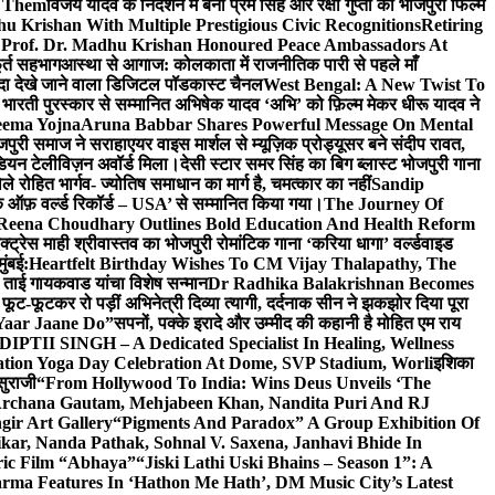
e Them
विजय यादव के निर्देशन में बनी प्रेम सिंह और रक्षा गुप्ता की भोजपुरी फिल्म
u Krishan With Multiple Prestigious Civic Recognitions
Retiring
 Prof. Dr. Madhu Krishan Honoured Peace Ambassadors At
ूर्त सहभाग
आस्था से आगाज: कोलकाता में राजनीतिक पारी से पहले माँ
यादा देखे जाने वाला डिजिटल पॉडकास्ट चैनल
West Bengal: A New Twist To
भारती पुरस्कार से सम्मानित अभिषेक यादव ‘अभि’ को फ़िल्म मेकर धीरू यादव ने
eema Yojna
Aruna Babbar Shares Powerful Message On Mental
ोजपुरी समाज ने सराहा
एयर वाइस मार्शल से म्यूज़िक प्रोड्यूसर बने संदीप रावत,
इंडियन टेलीविज़न अवॉर्ड मिला।
देसी स्टार समर सिंह का बिग ब्लास्ट भोजपुरी गाना
 रोहित भार्गव- ज्योतिष समाधान का मार्ग है, चमत्कार का नहीं
Sandip
ुक ऑफ़ वर्ल्ड रिकॉर्ड – USA’ से सम्मानित किया गया।
The Journey Of
 Reena Choudhary Outlines Bold Education And Health Reform
्ट्रेस माही श्रीवास्तव का भोजपुरी रोमांटिक गाना ‘करिया धागा’ वर्ल्डवाइड
ुंबई:
Heartfelt Birthday Wishes To CM Vijay Thalapathy, The
्रा ताई गायकवाड यांचा विशेष सन्मान
Dr Radhika Balakrishnan Becomes
 फूट-फूटकर रो पड़ीं अभिनेत्री दिव्या त्यागी, दर्दनाक सीन ने झकझोर दिया पूरा
Yaar Jaane Do”
सपनों, पक्के इरादे और उम्मीद की कहानी है मोहित एम राय
 DIPTII SINGH – A Dedicated Specialist In Healing, Wellness
ation Yoga Day Celebration At Dome, SVP Stadium, Worli
इशिका
सुराजी
“From Hollywood To India: Wins Deus Unveils ‘The
 Archana Gautam, Mehjabeen Khan, Nandita Puri And RJ
gir Art Gallery
“Pigments And Paradox” A Group Exhibition Of
kar, Nanda Pathak, Sohnal V. Saxena, Janhavi Bhide In
ric Film “Abhaya”
“Jiski Lathi Uski Bhains – Season 1”: A
rma Features In ‘Hathon Me Hath’, DM Music City’s Latest