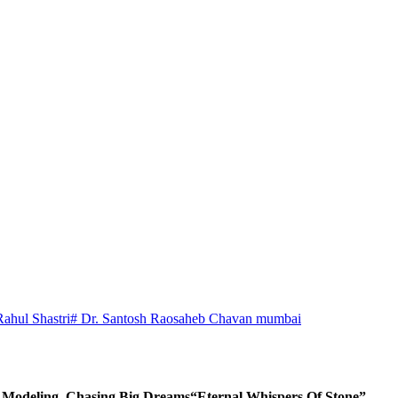
Rahul Shastri
# Dr. Santosh Raosaheb Chavan mumbai
d Modeling, Chasing Big Dreams
“Eternal Whispers Of Stone”