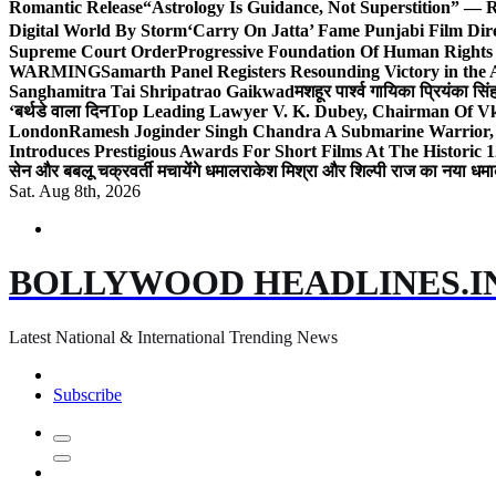
Romantic Release
“Astrology Is Guidance, Not Superstition” — R
Digital World By Storm
‘Carry On Jatta’ Fame Punjabi Film Dir
Supreme Court Order
Progressive Foundation Of Human Rights
WARMING
Samarth Panel Registers Resounding Victory in the
Sanghamitra Tai Shripatrao Gaikwad
मशहूर पार्श्व गायिका प्रियंका स
‘बर्थडे वाला दिन
Top Leading Lawyer V. K. Dubey, Chairman Of Vkd
London
Ramesh Joginder Singh Chandra A Submarine Warrior, 
Introduces Prestigious Awards For Short Films At The Historic 1
सेन और बबलू चक्रवर्ती मचायेंगे धमाल
राकेश मिश्रा और शिल्पी राज का नया धमा
Sat. Aug 8th, 2026
BOLLYWOOD HEADLINES.I
Latest National & International Trending News
Subscribe