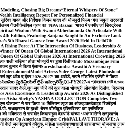
d Modeling, Chasing Big Dreams
“Eternal Whispers Of Stone”
lth Intelligence Report For Personalized Financial
्माता सुरिंदर यादव और निर्देशक विजय यादव की भोजपुरी फिल्म ‘गंगा जमुना सरस्वती’
 बोलबम गीत
वीकेडीएल ग्रुप का ‘NPA Bazaar’ भारत में एनपीए एवं डिस्ट्रेस्ड
Spiritual Wisdom With Swami Abhedananda On Articulate With
s 4th Edition, Featuring Sanjana Sanghi In An Exclusive Look
na’s 5th Bharat Gaurav Icon Award 2026 Held In Delhi
7th
A Rising Force At The Intersection Of Business, Leadership &
inner Of Queen Of Global International 2026 At International
Queen Of Global Universe 2026 At International Crowning 2026
‘सिल्क वाली सड़िया’ होडा भोजपुरी पर हुआ रिलीज
Indo Mozambique Film
रत्नाकर कुमार ने किया ऐलान
Sureshchandra Awasthi A Visionary
d Entertainment
Model Actress Sofee George Latest Photoshoot
ॉमर्स शूट ऑफ द ईयर 2026-2027’ का अवॉर्ड, सपने मॉडलिंग एजेंसी ने किया
ఐసిఐ ప్రుడెన్షియల్ లైఫ్ ఇన్సూరెన్స్
Q1-FY2027-এ গ্রাহকদের মোট ৪,৬৬৬
कस्तान सादर केले.
जुग-जुग जीने की दुआ वाला भोजपुरी लोकगीत रिलीज, प्रियंका
ce Asia Excellence & Leadership Awards 2026 As Distinguished
gner Aisha Shetty’s YASHNA COLLECTION Completes Two
 वीएस खेलवना’ ने पार किया 10 मिलियन व्यूज का आंकड़ा
वर्ल्डवाइड रिकॉर्ड्स
. राधाकृष्णन के हाथों ‘बेस्ट बॉलीवुड एक्टिविस्ट’ का प्रतिष्ठित
हॉल को भक्तिरस से सराबोर किया
राहुल देशपांडे यांच्या ‘अभंगवारी’ने शन्मुखानंद
ussions On American Hunger Crisis
PALLAVI THORAVE: A
ांनी केले जननेतृत्वाचे कौतुक, महिला सक्षमीकरणासाठी शासनाच्या योजनांचा लाभ