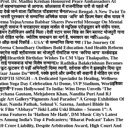
 Prof. Dr. Madhu Krishan Honoured Peace Ambassadors At
ूर्त सहभाग
आस्था से आगाज: कोलकाता में राजनीतिक पारी से पहले माँ
यादा देखे जाने वाला डिजिटल पॉडकास्ट चैनल
West Bengal: A New Twist To
भारती पुरस्कार से सम्मानित अभिषेक यादव ‘अभि’ को फ़िल्म मेकर धीरू यादव ने
eema Yojna
Aruna Babbar Shares Powerful Message On Mental
ोजपुरी समाज ने सराहा
एयर वाइस मार्शल से म्यूज़िक प्रोड्यूसर बने संदीप रावत,
इंडियन टेलीविज़न अवॉर्ड मिला।
देसी स्टार समर सिंह का बिग ब्लास्ट भोजपुरी गाना
 रोहित भार्गव- ज्योतिष समाधान का मार्ग है, चमत्कार का नहीं
Sandip
ुक ऑफ़ वर्ल्ड रिकॉर्ड – USA’ से सम्मानित किया गया।
The Journey Of
 Reena Choudhary Outlines Bold Education And Health Reform
्ट्रेस माही श्रीवास्तव का भोजपुरी रोमांटिक गाना ‘करिया धागा’ वर्ल्डवाइड
ुंबई:
Heartfelt Birthday Wishes To CM Vijay Thalapathy, The
्रा ताई गायकवाड यांचा विशेष सन्मान
Dr Radhika Balakrishnan Becomes
 फूट-फूटकर रो पड़ीं अभिनेत्री दिव्या त्यागी, दर्दनाक सीन ने झकझोर दिया पूरा
Yaar Jaane Do”
सपनों, पक्के इरादे और उम्मीद की कहानी है मोहित एम राय
 DIPTII SINGH – A Dedicated Specialist In Healing, Wellness
ation Yoga Day Celebration At Dome, SVP Stadium, Worli
इशिका
सुराजी
“From Hollywood To India: Wins Deus Unveils ‘The
 Archana Gautam, Mehjabeen Khan, Nandita Puri And RJ
gir Art Gallery
“Pigments And Paradox” A Group Exhibition Of
kar, Nanda Pathak, Sohnal V. Saxena, Janhavi Bhide In
ric Film “Abhaya”
“Jiski Lathi Uski Bhains – Season 1”: A
rma Features In ‘Hathon Me Hath’, DM Music City’s Latest
 Among India’s Top 4 Podcasters; ‘Bharat Podcast’ Takes The
0 Crore Liability, Despite Arbitration Award, High Court And