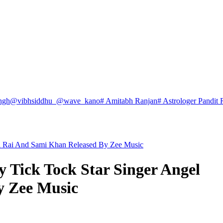
ngh
@vibhsiddhu_
@wave_kano
# Amitabh Ranjan
# Astrologer Pandit 
l Rai And Sami Khan Released By Zee Music
 Tick Tock Star Singer Angel
y Zee Music