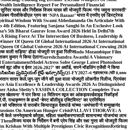
lth Intelligence Report For Personalized Financial
्माता सुरिंदर यादव और निर्देशक विजय यादव की भोजपुरी फिल्म ‘गंगा जमुना सरस्वती’
 बोलबम गीत
वीकेडीएल ग्रुप का ‘NPA Bazaar’ भारत में एनपीए एवं डिस्ट्रेस्ड
Spiritual Wisdom With Swami Abhedananda On Articulate With
s 4th Edition, Featuring Sanjana Sanghi In An Exclusive Look
na’s 5th Bharat Gaurav Icon Award 2026 Held In Delhi
7th
A Rising Force At The Intersection Of Business, Leadership &
inner Of Queen Of Global International 2026 At International
Queen Of Global Universe 2026 At International Crowning 2026
‘सिल्क वाली सड़िया’ होडा भोजपुरी पर हुआ रिलीज
Indo Mozambique Film
रत्नाकर कुमार ने किया ऐलान
Sureshchandra Awasthi A Visionary
d Entertainment
Model Actress Sofee George Latest Photoshoot
ॉमर्स शूट ऑफ द ईयर 2026-2027’ का अवॉर्ड, सपने मॉडलिंग एजेंसी ने किया
ఐసిఐ ప్రుడెన్షియల్ లైఫ్ ఇన్సూరెన్స్
Q1-FY2027-এ গ্রাহকদের মোট ৪,৬৬৬
कस्तान सादर केले.
जुग-जुग जीने की दुआ वाला भोजपुरी लोकगीत रिलीज, प्रियंका
ce Asia Excellence & Leadership Awards 2026 As Distinguished
gner Aisha Shetty’s YASHNA COLLECTION Completes Two
 वीएस खेलवना’ ने पार किया 10 मिलियन व्यूज का आंकड़ा
वर्ल्डवाइड रिकॉर्ड्स
. राधाकृष्णन के हाथों ‘बेस्ट बॉलीवुड एक्टिविस्ट’ का प्रतिष्ठित
हॉल को भक्तिरस से सराबोर किया
राहुल देशपांडे यांच्या ‘अभंगवारी’ने शन्मुखानंद
ussions On American Hunger Crisis
PALLAVI THORAVE: A
ांनी केले जननेतृत्वाचे कौतुक, महिला सक्षमीकरणासाठी शासनाच्या योजनांचा लाभ
e Them
विजय यादव के निर्देशन में बनी प्रेम सिंह और रक्षा गुप्ता की भोजपुरी फिल्म
u Krishan With Multiple Prestigious Civic Recognitions
Retiring