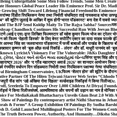
g Unforgettable Some Men Follow Trends. Some Men Creat
te Honours Global Peace Leader His Eminence Prof. Sir Dr. Madh
 Growing Shift Toward Lifelong Financial Freedom
His Eminence
रांच्या दिंडीत रिपब्लिकन नेत्या तथा निर्माती संघमित्रा ताई गायकवाड यांचा उत्स्फ
ध” की शूटिंग जुलाई के आखिर में शुरू होगी
‘भारत पॉडकास्ट’ बना देश में सबसे ज्
ould The BJP Send Kuldip Maity To The Rajya Sabha? Sources
यश 
ashyap Chandhock Continues His Successful Run With Jeevan Bh
 पाटणे (आई ए एस) द्वारा लिखित फिल्मस्टार डॉ महेश कुमार फिल्म भोज का ट्रेलर भ
ान को फिल्म ‘देहाती डिस्को’ के लिए बेस्ट सपोर्टिंग एक्टर का दादा साहब फाल्के 
 और आस्था सिंह का जलवा
भारत पॉडकास्ट में फर्जी बाबाओं और पाखंड के खिलाफ बोले
बख्तवार कृष्णन को ‘बुक ऑफ़ वर्ल्ड रिकॉर्ड – लंदन’ और डॉ. माधुरी पानमंद को ‘ब
known Lyricist
A Visionary For The Vulnerable: J&Ks Daughter
 ટ્રેલર, પોસ્ટર અને સંગીત ભવ્ય સમારોહમાં લોન્ચ
सिंगर सुगम सिंह और एक
महाराष्ट्र 2026’ और ‘द ग्रैंड महाराष्ट्र अवार्ड 2026’ का शानदार आयोजन किया म
र्व रंगमंदिर वर्धापन दिन सोहळ्यात निर्माती तथा रिपब्लिकन पक्षाच्या नेत्या संघमित
oyal Birmingham Conservatoire, UK
फिल्म ‘शेल्टर होम’ की शूटिंग के दौरान
tive Partner Of The Hiten Tejwani-Starrer Web Series “Chhodo 
जपुरी सैड सांग ‘उहे अंखिया रोवा दिहला’ वर्ल्डवाइड रिकॉर्ड्स ने किया रिलीज
Dr.
off, Sreeleela To Empower Over 1,000 Children At Divyaj Found
ॉर्ड्स ने किया रिलीज
संघर्ष, आत्मविश्वास और सपनों की उड़ान का नाम है मोनिका 
hoice For Media
Kakali Bhattacharya Unveils Glam Beat 2.0 With
Show of Paintings By contemporary artist Nidhi Sharma in Jehan
orals & Forms” A Group Exhibition Of Paintings By Sudha Barshi
sh D. Gohil Launched Multilingual Posters For The Women-Cent
The Truth Between Power, Authority, And Humanity…
Diksha Sha