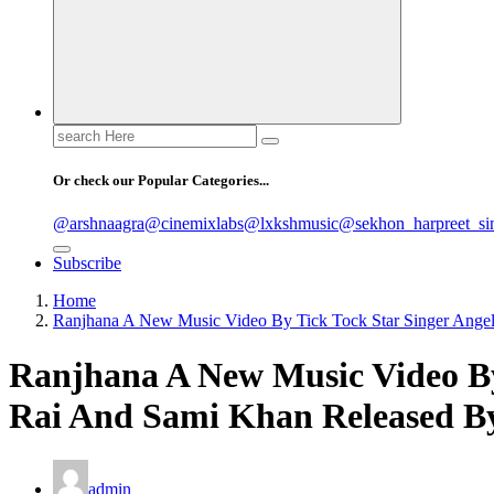
Search
for:
Or check our Popular Categories...
@arshnaagra
@cinemixlabs
@lxkshmusic
@sekhon_harpreet_si
Subscribe
Home
Ranjhana A New Music Video By Tick Tock Star Singer Ange
Ranjhana A New Music Video By
Rai And Sami Khan Released B
admin