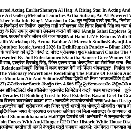
arted Acting Earlier
Shanaya Al Haq: A Rising Star In Acting An
e Art Gallery
Melooha Launches Artha Sutram, An AI-Powered Wea
sher Villa Into King’s Mansion In Goa
सुर म्यूजिक वर्ल्ड प्रा.लि., निर
इड रिकॉर्ड्स पर रिलीज, एक्ट्रेस माही श्रीवास्तव और सिंगर शिवानी सिंह का नया
ीय क्षेत्र के लिए समग्र समाधान उपलब्ध कराने की पहल i
Anuja Sahai Explores 
अध्यात्म, आत्मबोध और जीवन की गहन यात्रा
Nat Habit LIVE Returns With It
alth Workshop By Aruna Babbar At Marwah Studios
Kalyanji Ja
outuber Iconic Award 2026 In Delhi
Rupesh Pandey – Bihar 2026 
धोके चरनिया’ की शूटिंग कंप्लीट, पोस्ट प्रोडक्शन शुरू
Vaishnavi Chalke The W
esented By Joill Entertainments
Saartha Sameer Gore Winner Of 
पी राज, एक्ट्रेस प्रियांशु सिंह, सिंगर एक्टर राजा भोजपुरिया का रोमांटिक गाना 
 Relations
भोजपुरी सिनेमा में जल्द दस्तक देगी नई फिल्म ‘मंगलसूत्र’, निर्माता 
The Visionary Powerhouse Redefining The Future Of Fashion An
e Mountain Air And Solitude.
कौशिक द्विवेदी को मिला ‘आउटस्टैंडिंग ई-क
027) వినియోగదారులకు మొత్తం రూ. 4,666 కోట్ల ప్రయోజనాలను చెల్లించిన ఐసి
्लब हॉस्पिटॅलिटी अँड हॉलिडेज प्रायव्हेट लिमिटेडने कंट्री क्लब मास्टरकार्ड – तुर्
 Decades Of Building Trust In Real Estate
Dr. Basant Goel To Gra
 वीज वितरण व्यवस्थेवर वाढता ताण : तातडीने उपाययोजनांची गरज
Fashion Desi
on
एक्ट्रेस माही श्रीवास्तव और सिंगर सृष्टी भारती का भोजपुरी लोकगीत ‘गवना
ूटिंग
फिल्म जगत के प्रख्यात अशफ़ाक खोपेकर को मिला महाराष्ट्र के राज्यपाल सी.पी
acked Shanmukhananda Hall
राहुल देशपांडे की ‘अभंगवारी’ ने शन्मुखानंद 
oin Forces With Anti-Hunger CEO For Historic White House Disc
 जखमींच्या मदतीसाठी धावले केंद्रीय मंत्री रामदास आठवले; संघमित्रा गायकवाड य