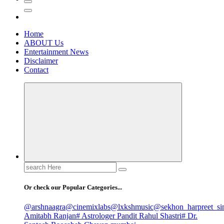
Home
ABOUT Us
Entertainment News
Disclaimer
Contact
Search
for:
Or check our Popular Categories...
@arshnaagra
@cinemixlabs
@lxkshmusic
@sekhon_harpreet_si
Amitabh Ranjan
# Astrologer Pandit Rahul Shastri
# Dr.