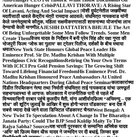
American Hunger Crisis
PALLAVI THORAVE: A Rising Star
Of Lavani, Acting And Social Impact !
मोशी दुर्घटनेतील जखमींच्या
मदतीसाठी धावले केंद्रीय मंत्री रामदास आठवले; संघमित्रा गायकवाड यांनी
केले जननेतृत्वाचे कौतुक, महिला सक्षमीकरणासाठी शासनाच्या योजनांचा लाभ
देण्याची केली मागणी
RAJESHH DATTATRYA BHUJLE The Art
Of Being Unforgettable Some Men Follow Trends. Some Men
Create Them
विजय यादव के निर्देशन में बनी प्रेम सिंह और रक्षा गुप्ता की
भोजपुरी फिल्म ‘जोरू का गुलाम’ का ट्रेलर रिलीज, दर्शकों के बीच मचाया
धमाल
New York State Honours Global Peace Leader His
Eminence Prof. Sir Dr. Madhu Krishan With Multiple
Prestigious Civic Recognitions
Retiring On Your Own Terms
With ICICI Pru Gold Pension Savings: The Growing Shift
Toward Lifelong Financial Freedom
His Eminence Prof. Dr.
Madhu Krishan Honoured Peace Ambassadors At United
Nations Headquarters During Global Peace Seminar
कलाकारांच्या
दिंडीत रिपब्लिकन नेत्या तथा निर्माती संघमित्रा ताई गायकवाड यांचा उत्स्फूर्त
सहभाग
आस्था से आगाज: कोलकाता में राजनीतिक पारी से पहले माँ
विन्ध्यवासिनी दरबार पहुंचे कुलदीप मैती, मांगा आशीर्वाद
फ़िल्म “अभिमन्यु – एक
शोध” की शूटिंग जुलाई के आखिर में शुरू होगी
‘भारत पॉडकास्ट’ बना देश में
सबसे ज्यादा देखे जाने वाला डिजिटल पॉडकास्ट चैनल
West Bengal: A
New Twist To Speculation About A Change In The Bharatiya
Janata Party: Could The BJP Send Kuldip Maity To The
Rajya Sabha? Sources
यश भारती पुरस्कार से सम्मानित अभिषेक यादव
‘अभि’ को फ़िल्म मेकर धीरू यादव ने जन्मदिन पर दी बधाई, लिम्का बुक