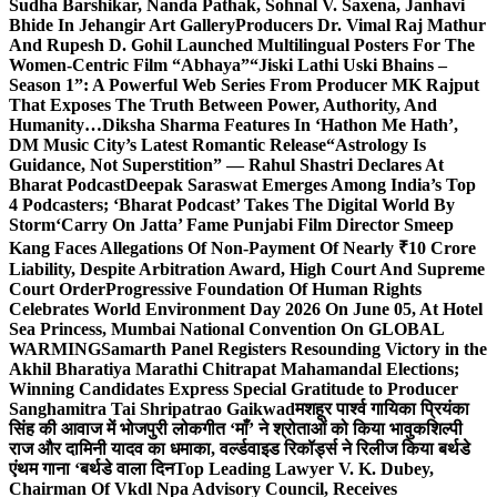
Sudha Barshikar, Nanda Pathak, Sohnal V. Saxena, Janhavi
Bhide In Jehangir Art Gallery
Producers Dr. Vimal Raj Mathur
And Rupesh D. Gohil Launched Multilingual Posters For The
Women-Centric Film “Abhaya”
“Jiski Lathi Uski Bhains –
Season 1”: A Powerful Web Series From Producer MK Rajput
That Exposes The Truth Between Power, Authority, And
Humanity…
Diksha Sharma Features In ‘Hathon Me Hath’,
DM Music City’s Latest Romantic Release
“Astrology Is
Guidance, Not Superstition” — Rahul Shastri Declares At
Bharat Podcast
Deepak Saraswat Emerges Among India’s Top
4 Podcasters; ‘Bharat Podcast’ Takes The Digital World By
Storm
‘Carry On Jatta’ Fame Punjabi Film Director Smeep
Kang Faces Allegations Of Non-Payment Of Nearly ₹10 Crore
Liability, Despite Arbitration Award, High Court And Supreme
Court Order
Progressive Foundation Of Human Rights
Celebrates World Environment Day 2026 On June 05, At Hotel
Sea Princess, Mumbai National Convention On GLOBAL
WARMING
Samarth Panel Registers Resounding Victory in the
Akhil Bharatiya Marathi Chitrapat Mahamandal Elections;
Winning Candidates Express Special Gratitude to Producer
Sanghamitra Tai Shripatrao Gaikwad
मशहूर पार्श्व गायिका प्रियंका
सिंह की आवाज में भोजपुरी लोकगीत ‘माँ’ ने श्रोताओं को किया भावुक
शिल्पी
राज और दामिनी यादव का धमाका, वर्ल्डवाइड रिकॉर्ड्स ने रिलीज किया बर्थडे
एंथम गाना ‘बर्थडे वाला दिन
Top Leading Lawyer V. K. Dubey,
Chairman Of Vkdl Npa Advisory Council, Receives