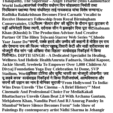
Thalapathy, The Superstar – Angel Tetarbe (Miss Glamourface
World India)
बालगंधर्व रंगमंदिर वर्धापन दिन सोहळ्यात निर्माती तथा
रिपब्लिकन पक्षाच्या नेत्या संघमित्रा ताई गायकवाड यांचा विशेष सन्मान
Dr
Radhika Balakrishnan Becomes First Carnatic Vocalist to
Receive Honorary Fellowship from Royal Birmingham
Conservatoire, UK
फिल्म ‘शेल्टर होम’ की शूटिंग के दौरान फूट-फूटकर रो
पड़ीं अभिनेत्री दिव्या त्यागी, दर्दनाक सीन ने झकझोर दिया पूरा सेट
Shabnam
Khan (Khushi) Is The Production Advisor And Creative
Partner Of The Hiten Tejwani-Starrer Web Series “Chhodo
Yaar Jaane Do”
सपनों, पक्के इरादे और उम्मीद की कहानी है मोहित एम राय
और ऐश्याना राय की फिल्म ‘स्वेटर’
खुशबू तिवारी केटी और माही श्रीवास्तव का
भोजपुरी सैड सांग ‘उहे अंखिया रोवा दिहला’ वर्ल्डवाइड रिकॉर्ड्स ने किया
रिलीज
Dr. DIPTII SINGH – A Dedicated Specialist In Healing,
Wellness And Holistic Health
Amruta Fadnavis, Shahid Kapoor,
Jackie Shroff, Sreeleela To Empower Over 1,000 Children At
Divyaj Foundation Yoga Day Celebration At Dome, SVP
Stadium, Worli
इशिका टोरिया और सृष्टि भारती का भोजपुरी लोकगीत ‘लव
यू कहबे करब’ वर्ल्डवाइड रिकॉर्ड्स ने किया रिलीज
संघर्ष, आत्मविश्वास और
सपनों की उड़ान का नाम है मोनिका सुराजी
“From Hollywood To India:
Wins Deus Unveils ‘The Cinema – A Brief History’” Most
Cinematic And Professional Choice For Media
Kakali
Bhattacharya Unveils Glam Beat 2.0 With Archana Gautam,
Mehjabeen Khan, Nandita Puri And RJ Anurag Pandey In
Mumbai
“Where Silence Becomes Form” Solo Show of
Paintings By contemporary artist Nidhi Sharma in Jehangir