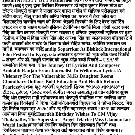
Health At MSTV OTT Platform
डॉ एस वी अंचन द्वारा निर्मित, डॉ अतुल
पाटणे (आई ए एस) द्वारा लिखित फिल्मस्टार डॉ महेश कुमार फिल्म भोज का
ट्रेलर भोजपुरी समाज ने सराहा
एयर वाइस मार्शल से म्यूज़िक प्रोड्यूसर बने
संदीप रावत, नीलू रावत और अमित मिश्रा का ‘असर ये तेरा’ जीत रहा
दिल
एक्ट्रेस यास्मीन खान को फिल्म ‘देहाती डिस्को’ के लिए बेस्ट सपोर्टिंग
एक्टर का दादा साहब फाल्के इंडियन टेलीविज़न अवॉर्ड मिला।
देसी स्टार समर
सिंह का बिग ब्लास्ट भोजपुरी गाना ‘बदरवा ए धनिया’ एसएफसी म्यूजिक पर हुआ
रिलीज, बारिश में दिखा समर सिंह और आस्था सिंह का जलवा
भारत पॉडकास्ट में
फर्जी बाबाओं और पाखंड के खिलाफ बोले रोहित भार्गव- ज्योतिष समाधान का
मार्ग है, चमत्कार का नहीं
Sandip Soparrkar At Bishkek International
Film Festival In Kyrgyzstan
बख्तवार कृष्णन को ‘बुक ऑफ़ वर्ल्ड रिकॉर्ड
– लंदन’ और डॉ. माधुरी पानमंद को ‘बुक ऑफ़ वर्ल्ड रिकॉर्ड – USA’ से
सम्मानित किया गया।
The Journey Of Lyricist And Composer
Amitabh Ranjan From Journalist To Welknown Lyricist
A
Visionary For The Vulnerable: J&Ks Daughter Reena
Choudhary Outlines Bold Education And Health Reform
Fearless
લંડનમાં શૂટ થયેલી ગુજરાતી ફિલ્મ “લાયક નાલાયક”નું
ટીઝર, ટ્રેલર, પોસ્ટર અને સંગીત ભવ્ય સમારોહમાં લોન્ચ
सिंगर सुगम
सिंह और एक्ट्रेस माही श्रीवास्तव का भोजपुरी रोमांटिक गाना ‘करिया धागा’
वर्ल्डवाइड रिकॉर्ड्स ने किया रिलीज
निलायश्री क्रिएशन्स ने ‘होप्स मिस्टर, मिस
एंड मिसेज महाराष्ट्र 2026’ और ‘द ग्रैंड महाराष्ट्र अवार्ड 2026’ का शानदार
आयोजन किया मुंबई:
Heartfelt Birthday Wishes To CM Vijay
Thalapathy, The Superstar – Angel Tetarbe (Miss Glamourface
World India)
बालगंधर्व रंगमंदिर वर्धापन दिन सोहळ्यात निर्माती तथा
रिपब्लिकन पक्षाच्या नेत्या संघमित्रा ताई गायकवाड यांचा विशेष सन्मान
Dr