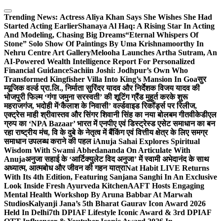
Skip
to
Trending News:
Actress Aliya Khan Says She Wishes She Had
content
Started Acting Earlier
Shanaya Al Haq: A Rising Star In Acting
And Modeling, Chasing Big Dreams
“Eternal Whispers Of
Stone” Solo Show Of Paintings By Uma Krishnamoorthy In
Nehru Centre Art Gallery
Melooha Launches Artha Sutram, An
AI-Powered Wealth Intelligence Report For Personalized
Financial Guidance
Sachiin Joshi: Jodhpur’s Own Who
Transformed Kingfisher Villa Into King’s Mansion In Goa
सुर
म्यूजिक वर्ल्ड प्रा.लि., निर्माता सुरिंदर यादव और निर्देशक विजय यादव की
भोजपुरी फिल्म ‘गंगा जमुना सरस्वती’ की शूटिंग ग्रैंड मुहूर्त करके शुरू
महराजगंज, भदोही में
‘कैलाश के निवासी’ वर्ल्डवाइड रिकॉर्ड्स पर रिलीज,
एक्ट्रेस माही श्रीवास्तव और सिंगर शिवानी सिंह का नया बोलबम गीत
वीकेडीएल
ग्रुप का ‘NPA Bazaar’ भारत में एनपीए एवं डिस्ट्रेस्ड एसेट समाधान का बन
रहा राष्ट्रीय मंच, वि के दुबे के नेतृत्व में बैंकिंग एवं वित्तीय क्षेत्र के लिए समग्र
समाधान उपलब्ध कराने की पहल i
Anuja Sahai Explores Spiritual
Wisdom With Swami Abhedananda On Articulate With
Anuja
अनुजा सहाई के ‘आर्टिक्युलेट विद अनुजा’ में स्वामी अभेदानंद के साथ
अध्यात्म, आत्मबोध और जीवन की गहन यात्रा
Nat Habit LIVE Returns
With Its 4th Edition, Featuring Sanjana Sanghi In An Exclusive
Look Inside Fresh Ayurveda Kitchen
AAFT Hosts Engaging
Mental Health Workshop By Aruna Babbar At Marwah
Studios
Kalyanji Jana’s 5th Bharat Gaurav Icon Award 2026
Held In Delhi
7th DPIAF Lifestyle Iconic Award & 3rd DPIAF