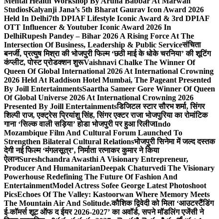
Mental Health Workshop By Aruna Babbar At Marwah
Studios
Kalyanji Jana’s 5th Bharat Gaurav Icon Award 2026
Held In Delhi
7th DPIAF Lifestyle Iconic Award & 3rd DPIAF
OTT Influencer & Youtuber Iconic Award 2026 In
Delhi
Rupesh Pandey – Bihar 2026 A Rising Force At The
Intersection Of Business, Leadership & Public Service
संचिता
बनर्जी, प्रत्युष मिश्रा की भोजपुरी फिल्म ‘छठी माई के धोके चरनिया’ की शूटिंग
कंप्लीट, पोस्ट प्रोडक्शन शुरू
Vaishnavi Chalke The Winner Of
Queen Of Global International 2026 At International Crowning
2026 Held At Raddison Hotel Mumbai, The Pageant Presented
By Joill Entertainments
Saartha Sameer Gore Winner Of Queen
Of Global Universe 2026 At International Crowning 2026
Presented By Joill Entertainments
डिजिटल स्टार सौरभ शर्मा, सिंगर
शिल्पी राज, एक्ट्रेस प्रियांशु सिंह, सिंगर एक्टर राजा भोजपुरिया का रोमांटिक
गाना ‘सिल्क वाली सड़िया’ होडा भोजपुरी पर हुआ रिलीज
Indo
Mozambique Film And Cultural Forum Launched To
Strengthen Bilateral Cultural Relations
भोजपुरी सिनेमा में जल्द दस्तक
देगी नई फिल्म ‘मंगलसूत्र’, निर्माता रत्नाकर कुमार ने किया
ऐलान
Sureshchandra Awasthi A Visionary Entrepreneur,
Producer And Humanitarian
Deepak Chaturvedi The Visionary
Powerhouse Redefining The Future Of Fashion And
Entertainment
Model Actress Sofee George Latest Photoshoot
Pics
Echoes Of The Valley: Kastoorwan Where Memory Meets
The Mountain Air And Solitude.
कौशिक द्विवेदी को मिला ‘आउटस्टैंडिंग
ई-कॉमर्स शूट ऑफ द ईयर 2026-2027’ का अवॉर्ड, सपने मॉडलिंग एजेंसी ने