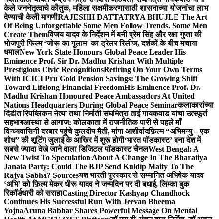
केले जननेतृत्वाचे कौतुक, महिला सक्षमीकरणासाठी शासनाच्या योजनांचा लाभ
देण्याची केली मागणी
RAJESHH DATTATRYA BHUJLE The Art
Of Being Unforgettable Some Men Follow Trends. Some Men
Create Them
विजय यादव के निर्देशन में बनी प्रेम सिंह और रक्षा गुप्ता की
भोजपुरी फिल्म ‘जोरू का गुलाम’ का ट्रेलर रिलीज, दर्शकों के बीच मचाया
धमाल
New York State Honours Global Peace Leader His
Eminence Prof. Sir Dr. Madhu Krishan With Multiple
Prestigious Civic Recognitions
Retiring On Your Own Terms
With ICICI Pru Gold Pension Savings: The Growing Shift
Toward Lifelong Financial Freedom
His Eminence Prof. Dr.
Madhu Krishan Honoured Peace Ambassadors At United
Nations Headquarters During Global Peace Seminar
कलाकारांच्या
दिंडीत रिपब्लिकन नेत्या तथा निर्माती संघमित्रा ताई गायकवाड यांचा उत्स्फूर्त
सहभाग
आस्था से आगाज: कोलकाता में राजनीतिक पारी से पहले माँ
विन्ध्यवासिनी दरबार पहुंचे कुलदीप मैती, मांगा आशीर्वाद
फ़िल्म “अभिमन्यु – एक
शोध” की शूटिंग जुलाई के आखिर में शुरू होगी
‘भारत पॉडकास्ट’ बना देश में
सबसे ज्यादा देखे जाने वाला डिजिटल पॉडकास्ट चैनल
West Bengal: A
New Twist To Speculation About A Change In The Bharatiya
Janata Party: Could The BJP Send Kuldip Maity To The
Rajya Sabha? Sources
यश भारती पुरस्कार से सम्मानित अभिषेक यादव
‘अभि’ को फ़िल्म मेकर धीरू यादव ने जन्मदिन पर दी बधाई, लिम्का बुक
रिकॉर्डधारी को सराहा
Casting Director Kashyap Chandhock
Continues His Successful Run With Jeevan Bheema
Yojna
Aruna Babbar Shares Powerful Message On Mental