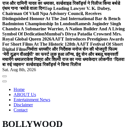
राज और दामिनी यादव का धमाका, वर्ल्डवाइड रिकॉर्ड्स ने रिलीज किया बर्थडे
एंथम गाना ‘बर्थडे वाला दिन
Top Leading Lawyer V. K. Dubey,
Chairman Of Vkdl Npa Advisory Council, Receives
Distinguished Honour At The 2nd International Bar & Bench
Badminton Championship In London
Ramesh Joginder Singh
Chandra A Submarine Warrior, A Nation Builder And A Living
Symbol Of Dedication
Mumbai’s Divya Patadia Crowned Mrs.
Royal Global Queen 2026
AAFT Introduces Prestigious Awards
For Short Films At The Historic 128th AAFT Festival Of Short
Digital Films
निर्माता धरमवीर और निर्देशक मनोज सेन की भोजपुरी फिल्म
‘मेरी दुल्हन वीआईपी’ का फर्स्ट लुक हुआ लॉन्च, इंदु सेन और बबलू चक्रवर्ती
मचायेंगे धमाल
राकेश मिश्रा और शिल्पी राज का नया धमाकेदार लोकगीत ‘दिलवा
बा रुई जइसन’ वर्ल्डवाइड रिकॉर्ड्स ने किया रिलीज
Sat. Aug 8th, 2026
Home
ABOUT Us
Entertainment News
Disclaimer
Contact
BOLLYWOOD