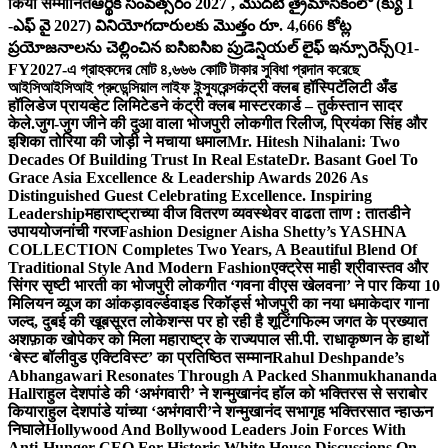
किया सम्मानित
ఆర్థిక సంవత్సరం 2027 , మొదటి త్రైమాసికంలో (క్యు 1
-ఎఫ్ వై 2027) వినియోగదారులకు మొత్తం రూ. 4,666 కోట్ల
ప్రయోజనాలను చెల్లించిన ఐసిఐసిఐ ప్రుడెన్షియల్ లైఫ్ ఇన్సూరెన్స్
Q1-
FY2027-এ গ্রাহকদের মোট ৪,৬৬৬ কোটি টাকার সুবিধা প্রদান করেছে
আইসিআইসিআই প্রুডেন্সিয়াল লাইফ ইন্স্যুরেন্স
कंट्री क्लब हॉस्पिटॅलिटी अँड
हॉलिडेज प्रायव्हेट लिमिटेडने कंट्री क्लब मास्टरकार्ड – तुर्कस्तान सादर
केले.
जुग-जुग जीने की दुआ वाला भोजपुरी लोकगीत रिलीज, प्रियंका सिंह और
इशिका तोरिया की जोड़ी ने मचाया धमाल
Mr. Hitesh Nihalani: Two
Decades Of Building Trust In Real Estate
Dr. Basant Goel To
Grace Asia Excellence & Leadership Awards 2026 As
Distinguished Guest Celebrating Excellence. Inspiring
Leadership
महाराष्ट्राच्या वीज वितरण व्यवस्थेवर वाढता ताण : तातडीने
उपाययोजनांची गरज
Fashion Designer Aisha Shetty’s YASHNA
COLLECTION Completes Two Years, A Beautiful Blend Of
Traditional Style And Modern Fashion
एक्ट्रेस माही श्रीवास्तव और
सिंगर सृष्टी भारती का भोजपुरी लोकगीत ‘गवना वीएस खेलवना’ ने पार किया 10
मिलियन व्यूज का आंकड़ा
वर्ल्डवाइड रिकॉर्ड्स भोजपुरी का नया धमाकेदार गाना
जल्द, दुबई की खूबसूरत लोकेशन्स पर हो रही है शूटिंग
फिल्म जगत के प्रख्यात
अशफ़ाक खोपेकर को मिला महाराष्ट्र के राज्यपाल सी.पी. राधाकृष्णन के हाथों
‘बेस्ट बॉलीवुड एक्टिविस्ट’ का प्रतिष्ठित सम्मान
Rahul Deshpande’s
Abhangawari Resonates Through A Packed Shanmukhananda
Hall
राहुल देशपांडे की ‘अभंगवारी’ ने शन्मुखानंद हॉल को भक्तिरस से सराबोर
किया
राहुल देशपांडे यांच्या ‘अभंगवारी’ने शन्मुखानंद सभागृह भक्तिरसात न्हाऊन
निघाले
Hollywood And Bollywood Leaders Join Forces With
Anti-Hunger CEO For Historic White House Discussions On