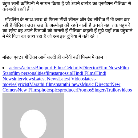
बहुत सारी कॉम्पिनी ने सायन किया है जो अपने बारांड का प्रमोशन गीतिका से
करबाती रहती हैं ।
मॉडलिंग के साथ-साथ बो फिल्म टीवी सीरल और वेब सीरीज मैं भी काम कर
रही है गीतिका उत्तराखंड के अल्मोड़ा की रहने वाली है उनको यहां तक पहुंचने
का श्रेय वह अपने पिताजी को मानती हैं गीतिका कहती हैं मुझे यहाँ तक पहुचाने
मे मेरे पिता का साथ रहा है जो अब इस दुनिया मे नही रहे ।
मॉडल एक्टर गीतिका आर्य जल्दी ही करेंगी बड़ी फिल्म मे काम ।
actors
Actress
Bhojpuri Films
Celebrity
Director
Film News
Film
Stars
film-personalities
filmstar
gossip
Hindi Films
Hindi
News
interviews
Latest News
Latest Videos
latest-
movies
lyricist
Marathi-films
marathi-news
Music Director
New
Comers
New Films
photos
pics
producer
Promos
Singers
Trailor
videos