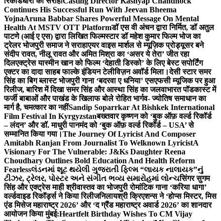
रिकॉर्डधारी को सराहा
Casting Director Kashyap Chandhock
Continues His Successful Run With Jeevan Bheema
Yojna
Aruna Babbar Shares Powerful Message On Mental
Health At MSTV OTT Platform
डॉ एस वी अंचन द्वारा निर्मित, डॉ अतुल
पाटणे (आई ए एस) द्वारा लिखित फिल्मस्टार डॉ महेश कुमार फिल्म भोज का
ट्रेलर भोजपुरी समाज ने सराहा
एयर वाइस मार्शल से म्यूज़िक प्रोड्यूसर बने
संदीप रावत, नीलू रावत और अमित मिश्रा का ‘असर ये तेरा’ जीत रहा
दिल
एक्ट्रेस यास्मीन खान को फिल्म ‘देहाती डिस्को’ के लिए बेस्ट सपोर्टिंग
एक्टर का दादा साहब फाल्के इंडियन टेलीविज़न अवॉर्ड मिला।
देसी स्टार समर
सिंह का बिग ब्लास्ट भोजपुरी गाना ‘बदरवा ए धनिया’ एसएफसी म्यूजिक पर हुआ
रिलीज, बारिश में दिखा समर सिंह और आस्था सिंह का जलवा
भारत पॉडकास्ट में
फर्जी बाबाओं और पाखंड के खिलाफ बोले रोहित भार्गव- ज्योतिष समाधान का
मार्ग है, चमत्कार का नहीं
Sandip Soparrkar At Bishkek International
Film Festival In Kyrgyzstan
बख्तवार कृष्णन को ‘बुक ऑफ़ वर्ल्ड रिकॉर्ड
– लंदन’ और डॉ. माधुरी पानमंद को ‘बुक ऑफ़ वर्ल्ड रिकॉर्ड – USA’ से
सम्मानित किया गया।
The Journey Of Lyricist And Composer
Amitabh Ranjan From Journalist To Welknown Lyricist
A
Visionary For The Vulnerable: J&Ks Daughter Reena
Choudhary Outlines Bold Education And Health Reform
Fearless
લંડનમાં શૂટ થયેલી ગુજરાતી ફિલ્મ “લાયક નાલાયક”નું
ટીઝર, ટ્રેલર, પોસ્ટર અને સંગીત ભવ્ય સમારોહમાં લોન્ચ
सिंगर सुगम
सिंह और एक्ट्रेस माही श्रीवास्तव का भोजपुरी रोमांटिक गाना ‘करिया धागा’
वर्ल्डवाइड रिकॉर्ड्स ने किया रिलीज
निलायश्री क्रिएशन्स ने ‘होप्स मिस्टर, मिस
एंड मिसेज महाराष्ट्र 2026’ और ‘द ग्रैंड महाराष्ट्र अवार्ड 2026’ का शानदार
आयोजन किया मुंबई:
Heartfelt Birthday Wishes To CM Vijay