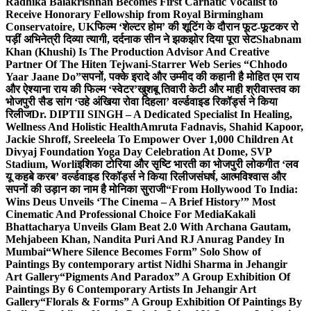
Radhika Balakrishnan Becomes First Carnatic Vocalist to
Receive Honorary Fellowship from Royal Birmingham
Conservatoire, UK
फिल्म ‘शेल्टर होम’ की शूटिंग के दौरान फूट-फूटकर रो
पड़ीं अभिनेत्री दिव्या त्यागी, दर्दनाक सीन ने झकझोर दिया पूरा सेट
Shabnam
Khan (Khushi) Is The Production Advisor And Creative
Partner Of The Hiten Tejwani-Starrer Web Series “Chhodo
Yaar Jaane Do”
सपनों, पक्के इरादे और उम्मीद की कहानी है मोहित एम राय
और ऐश्याना राय की फिल्म ‘स्वेटर’
खुशबू तिवारी केटी और माही श्रीवास्तव का
भोजपुरी सैड सांग ‘उहे अंखिया रोवा दिहला’ वर्ल्डवाइड रिकॉर्ड्स ने किया
रिलीज
Dr. DIPTII SINGH – A Dedicated Specialist In Healing,
Wellness And Holistic Health
Amruta Fadnavis, Shahid Kapoor,
Jackie Shroff, Sreeleela To Empower Over 1,000 Children At
Divyaj Foundation Yoga Day Celebration At Dome, SVP
Stadium, Worli
इशिका टोरिया और सृष्टि भारती का भोजपुरी लोकगीत ‘लव
यू कहबे करब’ वर्ल्डवाइड रिकॉर्ड्स ने किया रिलीज
संघर्ष, आत्मविश्वास और
सपनों की उड़ान का नाम है मोनिका सुराजी
“From Hollywood To India:
Wins Deus Unveils ‘The Cinema – A Brief History’” Most
Cinematic And Professional Choice For Media
Kakali
Bhattacharya Unveils Glam Beat 2.0 With Archana Gautam,
Mehjabeen Khan, Nandita Puri And RJ Anurag Pandey In
Mumbai
“Where Silence Becomes Form” Solo Show of
Paintings By contemporary artist Nidhi Sharma in Jehangir
Art Gallery
“Pigments And Paradox” A Group Exhibition Of
Paintings By 6 Contemporary Artists In Jehangir Art
Gallery
“Florals & Forms” A Group Exhibition Of Paintings By