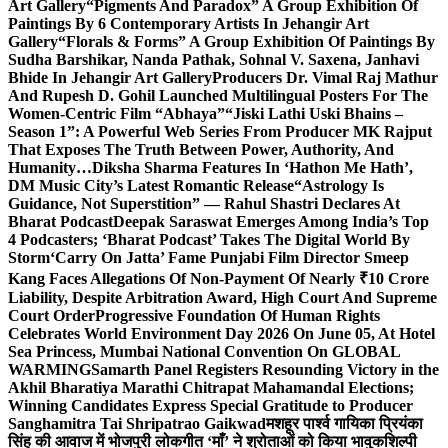
Art Gallery
“Pigments And Paradox” A Group Exhibition Of
Paintings By 6 Contemporary Artists In Jehangir Art
Gallery
“Florals & Forms” A Group Exhibition Of Paintings By
Sudha Barshikar, Nanda Pathak, Sohnal V. Saxena, Janhavi
Bhide In Jehangir Art Gallery
Producers Dr. Vimal Raj Mathur
And Rupesh D. Gohil Launched Multilingual Posters For The
Women-Centric Film “Abhaya”
“Jiski Lathi Uski Bhains –
Season 1”: A Powerful Web Series From Producer MK Rajput
That Exposes The Truth Between Power, Authority, And
Humanity…
Diksha Sharma Features In ‘Hathon Me Hath’,
DM Music City’s Latest Romantic Release
“Astrology Is
Guidance, Not Superstition” — Rahul Shastri Declares At
Bharat Podcast
Deepak Saraswat Emerges Among India’s Top
4 Podcasters; ‘Bharat Podcast’ Takes The Digital World By
Storm
‘Carry On Jatta’ Fame Punjabi Film Director Smeep
Kang Faces Allegations Of Non-Payment Of Nearly ₹10 Crore
Liability, Despite Arbitration Award, High Court And Supreme
Court Order
Progressive Foundation Of Human Rights
Celebrates World Environment Day 2026 On June 05, At Hotel
Sea Princess, Mumbai National Convention On GLOBAL
WARMING
Samarth Panel Registers Resounding Victory in the
Akhil Bharatiya Marathi Chitrapat Mahamandal Elections;
Winning Candidates Express Special Gratitude to Producer
Sanghamitra Tai Shripatrao Gaikwad
मशहूर पार्श्व गायिका प्रियंका
सिंह की आवाज में भोजपुरी लोकगीत ‘माँ’ ने श्रोताओं को किया भावुक
शिल्पी