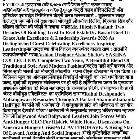
FY2027-এ গ্রাহকদের মোট ৪,৬৬৬ কোটি টাকার সুবিধা প্রদান করেছে
আইসিআইসিআই প্রুডেন্সিয়াল লাইফ ইন্স্যুরেন্স
कंट्री क्लब हॉस्पिटॅलिटी अँड
हॉलिडेज प्रायव्हेट लिमिटेडने कंट्री क्लब मास्टरकार्ड – तुर्कस्तान सादर
केले.
जुग-जुग जीने की दुआ वाला भोजपुरी लोकगीत रिलीज, प्रियंका सिंह और
इशिका तोरिया की जोड़ी ने मचाया धमाल
Mr. Hitesh Nihalani: Two
Decades Of Building Trust In Real Estate
Dr. Basant Goel To
Grace Asia Excellence & Leadership Awards 2026 As
Distinguished Guest Celebrating Excellence. Inspiring
Leadership
महाराष्ट्राच्या वीज वितरण व्यवस्थेवर वाढता ताण : तातडीने
उपाययोजनांची गरज
Fashion Designer Aisha Shetty’s YASHNA
COLLECTION Completes Two Years, A Beautiful Blend Of
Traditional Style And Modern Fashion
एक्ट्रेस माही श्रीवास्तव और
सिंगर सृष्टी भारती का भोजपुरी लोकगीत ‘गवना वीएस खेलवना’ ने पार किया 10
मिलियन व्यूज का आंकड़ा
वर्ल्डवाइड रिकॉर्ड्स भोजपुरी का नया धमाकेदार गाना
जल्द, दुबई की खूबसूरत लोकेशन्स पर हो रही है शूटिंग
फिल्म जगत के प्रख्यात
अशफ़ाक खोपेकर को मिला महाराष्ट्र के राज्यपाल सी.पी. राधाकृष्णन के हाथों
‘बेस्ट बॉलीवुड एक्टिविस्ट’ का प्रतिष्ठित सम्मान
Rahul Deshpande’s
Abhangawari Resonates Through A Packed Shanmukhananda
Hall
राहुल देशपांडे की ‘अभंगवारी’ ने शन्मुखानंद हॉल को भक्तिरस से सराबोर
किया
राहुल देशपांडे यांच्या ‘अभंगवारी’ने शन्मुखानंद सभागृह भक्तिरसात न्हाऊन
निघाले
Hollywood And Bollywood Leaders Join Forces With
Anti-Hunger CEO For Historic White House Discussions On
American Hunger Crisis
PALLAVI THORAVE: A Rising Star
Of Lavani, Acting And Social Impact !
मोशी दुर्घटनेतील जखमींच्या
मदतीसाठी धावले केंद्रीय मंत्री रामदास आठवले; संघमित्रा गायकवाड यांनी