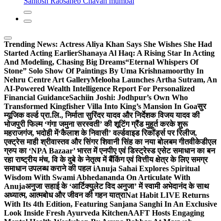
Santosh Raosaheb Chavan mumbai
Trending News:
Actress Aliya Khan Says She Wishes She Had
Started Acting Earlier
Shanaya Al Haq: A Rising Star In Acting
And Modeling, Chasing Big Dreams
“Eternal Whispers Of
Stone” Solo Show Of Paintings By Uma Krishnamoorthy In
Nehru Centre Art Gallery
Melooha Launches Artha Sutram, An
AI-Powered Wealth Intelligence Report For Personalized
Financial Guidance
Sachiin Joshi: Jodhpur’s Own Who
Transformed Kingfisher Villa Into King’s Mansion In Goa
सुर
म्यूजिक वर्ल्ड प्रा.लि., निर्माता सुरिंदर यादव और निर्देशक विजय यादव की
भोजपुरी फिल्म ‘गंगा जमुना सरस्वती’ की शूटिंग ग्रैंड मुहूर्त करके शुरू
महराजगंज, भदोही में
‘कैलाश के निवासी’ वर्ल्डवाइड रिकॉर्ड्स पर रिलीज,
एक्ट्रेस माही श्रीवास्तव और सिंगर शिवानी सिंह का नया बोलबम गीत
वीकेडीएल
ग्रुप का ‘NPA Bazaar’ भारत में एनपीए एवं डिस्ट्रेस्ड एसेट समाधान का बन
रहा राष्ट्रीय मंच, वि के दुबे के नेतृत्व में बैंकिंग एवं वित्तीय क्षेत्र के लिए समग्र
समाधान उपलब्ध कराने की पहल i
Anuja Sahai Explores Spiritual
Wisdom With Swami Abhedananda On Articulate With
Anuja
अनुजा सहाई के ‘आर्टिक्युलेट विद अनुजा’ में स्वामी अभेदानंद के साथ
अध्यात्म, आत्मबोध और जीवन की गहन यात्रा
Nat Habit LIVE Returns
With Its 4th Edition, Featuring Sanjana Sanghi In An Exclusive
Look Inside Fresh Ayurveda Kitchen
AAFT Hosts Engaging