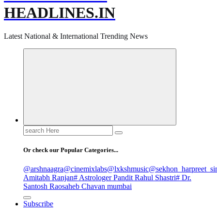
HEADLINES.IN
Latest National & International Trending News
Search
for:
Or check our Popular Categories...
@arshnaagra
@cinemixlabs
@lxkshmusic
@sekhon_harpreet_si
Amitabh Ranjan
# Astrologer Pandit Rahul Shastri
# Dr.
Santosh Raosaheb Chavan mumbai
Subscribe