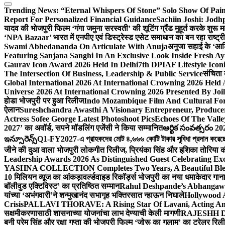
Trending News:
“Eternal Whispers Of Stone” Solo Show Of Pai
Report For Personalized Financial Guidance
Sachiin Joshi: Jod
यादव की भोजपुरी फिल्म ‘गंगा जमुना सरस्वती’ की शूटिंग ग्रैंड मुहूर्त करके शुरू म
‘NPA Bazaar’ भारत में एनपीए एवं डिस्ट्रेस्ड एसेट समाधान का बन रहा राष्ट्रीय मं
Swami Abhedananda On Articulate With Anuja
अनुजा सहाई के ‘आर्ट
Featuring Sanjana Sanghi In An Exclusive Look Inside Fresh A
Gaurav Icon Award 2026 Held In Delhi
7th DPIAF Lifestyle Ico
The Intersection Of Business, Leadership & Public Service
संचिता 
Global International 2026 At International Crowning 2026 Held
Universe 2026 At International Crowning 2026 Presented By Joil
होडा भोजपुरी पर हुआ रिलीज
Indo Mozambique Film And Cultural Foru
ऐलान
Sureshchandra Awasthi A Visionary Entrepreneur, Produc
Actress Sofee George Latest Photoshoot Pics
Echoes Of The Vall
2027’ का अवॉर्ड, सपने मॉडलिंग एजेंसी ने किया सम्मानित
ఆర్థిక సంవత్సరం 20
ఇన్సూరెన్స్
Q1-FY2027-এ গ্রাহকদের মোট ৪,৬৬৬ কোটি টাকার সুবিধা প্রদান করেছে আই
जीने की दुआ वाला भोजपुरी लोकगीत रिलीज, प्रियंका सिंह और इशिका तोरिया क
Leadership Awards 2026 As Distinguished Guest Celebrating Exc
YASHNA COLLECTION Completes Two Years, A Beautiful Blend
10 मिलियन व्यूज का आंकड़ा
वर्ल्डवाइड रिकॉर्ड्स भोजपुरी का नया धमाकेदार गान
बॉलीवुड एक्टिविस्ट’ का प्रतिष्ठित सम्मान
Rahul Deshpande’s Abhangaw
यांच्या ‘अभंगवारी’ने शन्मुखानंद सभागृह भक्तिरसात न्हाऊन निघाले
Hollywood 
Crisis
PALLAVI THORAVE: A Rising Star Of Lavani, Acting And
सक्षमीकरणासाठी शासनाच्या योजनांचा लाभ देण्याची केली मागणी
RAJESHH DA
बनी प्रेम सिंह और रक्षा गुप्ता की भोजपुरी फिल्म ‘जोरू का गुलाम’ का ट्रेलर रि