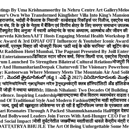
ntings By Uma Krishnamoorthy In Nehru Centre Art Gallery
Meloo
hpur’s Own Who Transformed Kingfisher Villa Into King’s Mansio
हराजगंज, भदोही में
‘कैलाश के निवासी’ वर्ल्डवाइड रिकॉर्ड्स पर रिलीज, एक्ट्रेस 
च, वि के दुबे के नेतृत्व में बैंकिंग एवं वित्तीय क्षेत्र के लिए समग्र समाधान उपल
िक्युलेट विद अनुजा’ में स्वामी अभेदानंद के साथ अध्यात्म, आत्मबोध और जीवन की
yurveda Kitchen
AAFT Hosts Engaging Mental Health Workshop 
nic Award & 3rd DPIAF OTT Influencer & Youtuber Iconic Award 
बनर्जी, प्रत्युष मिश्रा की भोजपुरी फिल्म ‘छठी माई के धोके चरनिया’ की शूटिंग कंप्
 At Raddison Hotel Mumbai, The Pageant Presented By Joill Enter
l Entertainments
डिजिटल स्टार सौरभ शर्मा, सिंगर शिल्पी राज, एक्ट्रेस प्रिया
m Launched To Strengthen Bilateral Cultural Relations
भोजपुरी सि
er And Humanitarian
Deepak Chaturvedi The Visionary Powerhous
ey: Kastoorwan Where Memory Meets The Mountain Air And Solit
27 , మొదటి త్రైమాసికంలో (క్యు 1 -ఎఫ్ వై 2027) వినియోగదారులకు మొత్తం ర
সিআইসিআই প্রুডেন্সিয়াল লাইফ ইন্স্যুরেন্স
कंट्री क्लब हॉस्पिटॅलिटी अँड हॉलिडेज 
ी जोड़ी ने मचाया धमाल
Mr. Hitesh Nihalani: Two Decades Of Building 
ellence. Inspiring Leadership
महाराष्ट्राच्या वीज वितरण व्यवस्थेवर वाढत
 Of Traditional Style And Modern Fashion
एक्ट्रेस माही श्रीवास्त
ा जल्द, दुबई की खूबसूरत लोकेशन्स पर हो रही है शूटिंग
फिल्म जगत के प्रख्यात अशफ़
ari Resonates Through A Packed Shanmukhananda Hall
राहुल देशप
And Bollywood Leaders Join Forces With Anti-Hunger CEO For H
 Social Impact !
मोशी दुर्घटनेतील जखमींच्या मदतीसाठी धावले केंद्रीय मंत्र
TTATRYA BHUJLE The Art Of Being Unforgettable Some Men 