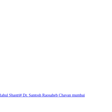
Rahul Shastri
# Dr. Santosh Raosaheb Chavan mumbai