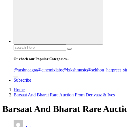
Search
for:
Or check our Popular Categories...
@arshnaagra
@cinemixlabs
@lxkshmusic
@sekhon_harpreet_si
Subscribe
Home
Barsaat And Bharat Rare Auction From Derivaaz & Ives
Barsaat And Bharat Rare Aucti