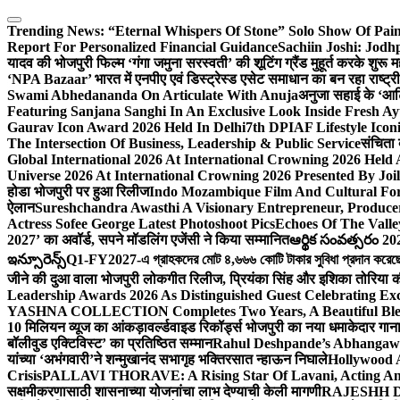
Skip
to
Trending News:
“Eternal Whispers Of Stone” Solo Show Of Pai
content
Report For Personalized Financial Guidance
Sachiin Joshi: Jod
यादव की भोजपुरी फिल्म ‘गंगा जमुना सरस्वती’ की शूटिंग ग्रैंड मुहूर्त करके शुरू म
‘NPA Bazaar’ भारत में एनपीए एवं डिस्ट्रेस्ड एसेट समाधान का बन रहा राष्ट्रीय मं
Swami Abhedananda On Articulate With Anuja
अनुजा सहाई के ‘आर्ट
Featuring Sanjana Sanghi In An Exclusive Look Inside Fresh A
Gaurav Icon Award 2026 Held In Delhi
7th DPIAF Lifestyle Ico
The Intersection Of Business, Leadership & Public Service
संचिता 
Global International 2026 At International Crowning 2026 Held
Universe 2026 At International Crowning 2026 Presented By Joil
होडा भोजपुरी पर हुआ रिलीज
Indo Mozambique Film And Cultural Foru
ऐलान
Sureshchandra Awasthi A Visionary Entrepreneur, Produc
Actress Sofee George Latest Photoshoot Pics
Echoes Of The Vall
2027’ का अवॉर्ड, सपने मॉडलिंग एजेंसी ने किया सम्मानित
ఆర్థిక సంవత్సరం 20
ఇన్సూరెన్స్
Q1-FY2027-এ গ্রাহকদের মোট ৪,৬৬৬ কোটি টাকার সুবিধা প্রদান করেছে আই
जीने की दुआ वाला भोजपुरी लोकगीत रिलीज, प्रियंका सिंह और इशिका तोरिया क
Leadership Awards 2026 As Distinguished Guest Celebrating Exc
YASHNA COLLECTION Completes Two Years, A Beautiful Blend
10 मिलियन व्यूज का आंकड़ा
वर्ल्डवाइड रिकॉर्ड्स भोजपुरी का नया धमाकेदार गान
बॉलीवुड एक्टिविस्ट’ का प्रतिष्ठित सम्मान
Rahul Deshpande’s Abhangaw
यांच्या ‘अभंगवारी’ने शन्मुखानंद सभागृह भक्तिरसात न्हाऊन निघाले
Hollywood 
Crisis
PALLAVI THORAVE: A Rising Star Of Lavani, Acting And
सक्षमीकरणासाठी शासनाच्या योजनांचा लाभ देण्याची केली मागणी
RAJESHH DA