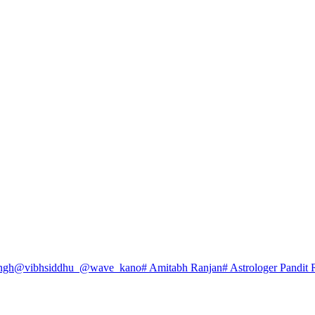
ngh
@vibhsiddhu_
@wave_kano
# Amitabh Ranjan
# Astrologer Pandit 