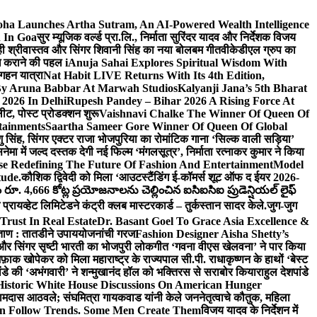
ha Launches Artha Sutram, An AI-Powered Wealth Intelligence
n In Goa
सुर म्यूजिक वर्ल्ड प्रा.लि., निर्माता सुरिंदर यादव और निर्देशक विजय
माही श्रीवास्तव और सिंगर शिवानी सिंह का नया बोलबम गीत
वीकेडीएल ग्रुप का
ब्ध कराने की पहल i
Anuja Sahai Explores Spiritual Wisdom With
 गहन यात्रा
Nat Habit LIVE Returns With Its 4th Edition,
By Aruna Babbar At Marwah Studios
Kalyanji Jana’s 5th Bharat
2026 In Delhi
Rupesh Pandey – Bihar 2026 A Rising Force At
लीट, पोस्ट प्रोडक्शन शुरू
Vaishnavi Chalke The Winner Of Queen Of
tainments
Saartha Sameer Gore Winner Of Queen Of Global
ंशु सिंह, सिंगर एक्टर राजा भोजपुरिया का रोमांटिक गाना ‘सिल्क वाली सड़िया’
नेमा में जल्द दस्तक देगी नई फिल्म ‘मंगलसूत्र’, निर्माता रत्नाकर कुमार ने किया
e Redefining The Future Of Fashion And Entertainment
Model
ude.
कौशिक द्विवेदी को मिला ‘आउटस्टैंडिंग ई-कॉमर्स शूट ऑफ द ईयर 2026-
ూ. 4,666 కోట్ల ప్రయోజనాలను చెల్లించిన ఐసిఐసిఐ ప్రుడెన్షియల్ లైఫ్
प्रायव्हेट लिमिटेडने कंट्री क्लब मास्टरकार्ड – तुर्कस्तान सादर केले.
जुग-जुग
Trust In Real Estate
Dr. Basant Goel To Grace Asia Excellence &
ा ताण : तातडीने उपाययोजनांची गरज
Fashion Designer Aisha Shetty’s
व और सिंगर सृष्टी भारती का भोजपुरी लोकगीत ‘गवना वीएस खेलवना’ ने पार किया
ाक खोपेकर को मिला महाराष्ट्र के राज्यपाल सी.पी. राधाकृष्णन के हाथों ‘बेस्ट
ांडे की ‘अभंगवारी’ ने शन्मुखानंद हॉल को भक्तिरस से सराबोर किया
राहुल देशपांडे
istoric White House Discussions On American Hunger
ी रामदास आठवले; संघमित्रा गायकवाड यांनी केले जननेतृत्वाचे कौतुक, महिला
Follow Trends. Some Men Create Them
विजय यादव के निर्देशन में