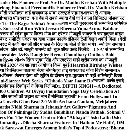
eader His Eminence Prof. Sir Dr. Madhu Krishan With Multiple
elong Financial Freedom
His Eminence Prof. Dr. Madhu Krishan
र्माती संघमित्रा ताई गायकवाड यांचा उत्स्फूर्त सहभाग
आस्था से आगाज:
गी
‘भारत पॉडकास्ट’ बना देश में सबसे ज्यादा देखे जाने वाला डिजिटल पॉडकास्ट
y To The Rajya Sabha? Sources
यश भारती पुरस्कार से सम्मानित अभिषेक
s Successful Run With Jeevan Bheema Yojna
Aruna Babbar
्मस्टार डॉ महेश कुमार फिल्म भोज का ट्रेलर भोजपुरी समाज ने सराहा
एयर वाइस
 बेस्ट सपोर्टिंग एक्टर का दादा साहब फाल्के इंडियन टेलीविज़न अवॉर्ड मिला।
देसी
स्ट में फर्जी बाबाओं और पाखंड के खिलाफ बोले रोहित भार्गव- ज्योतिष समाधान
– लंदन’ और डॉ. माधुरी पानमंद को ‘बुक ऑफ़ वर्ल्ड रिकॉर्ड – USA’ से सम्मानित
lnerable: J&Ks Daughter Reena Choudhary Outlines Bold
ારોહમાં લોન્ચ
सिंगर सुगम सिंह और एक्ट्रेस माही श्रीवास्तव का भोजपुरी
र अवार्ड 2026’ का शानदार आयोजन किया मुंबई:
Heartfelt Birthday Wishes
तथा रिपब्लिकन पक्षाच्या नेत्या संघमित्रा ताई गायकवाड यांचा विशेष सन्मान
Dr
UK
फिल्म ‘शेल्टर होम’ की शूटिंग के दौरान फूट-फूटकर रो पड़ीं अभिनेत्री दिव्या
ani-Starrer Web Series “Chhodo Yaar Jaane Do”
सपनों, पक्के इरादे
र्ल्डवाइड रिकॉर्ड्स ने किया रिलीज
Dr. DIPTII SINGH – A Dedicated
000 Children At Divyaj Foundation Yoga Day Celebration At
ास और सपनों की उड़ान का नाम है मोनिका सुराजी
“From Hollywood To
a Unveils Glam Beat 2.0 With Archana Gautam, Mehjabeen
rtist Nidhi Sharma in Jehangir Art Gallery
“Pigments And
ion Of Paintings By Sudha Barshikar, Nanda Pathak, Sohnal V.
sters For The Women-Centric Film “Abhaya”
“Jiski Lathi Uski
d Humanity…
Diksha Sharma Features In ‘Hathon Me Hath’, DM
k Saraswat Emerges Among India’s Top 4 Podcasters; ‘Bharat