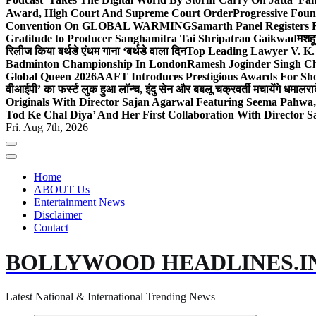
Award, High Court And Supreme Court Order
Progressive Foun
Convention On GLOBAL WARMING
Samarth Panel Registers 
Gratitude to Producer Sanghamitra Tai Shripatrao Gaikwad
मशहू
रिलीज किया बर्थडे एंथम गाना ‘बर्थडे वाला दिन
Top Leading Lawyer V. K.
Badminton Championship In London
Ramesh Joginder Singh Ch
Global Queen 2026
AAFT Introduces Prestigious Awards For Shor
वीआईपी’ का फर्स्ट लुक हुआ लॉन्च, इंदु सेन और बबलू चक्रवर्ती मचायेंगे धमाल
रा
Originals With Director Sajan Agarwal Featuring Seema Pahwa
Tod Ke Chal Diya’ And Her First Collaboration With Director 
Fri. Aug 7th, 2026
Home
ABOUT Us
Entertainment News
Disclaimer
Contact
BOLLYWOOD HEADLINES.I
Latest National & International Trending News