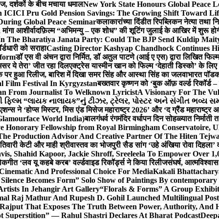
लीज, दर्शकों के बीच मचाया धमाल
New York State Honours Global Peace L
 ICICI Pru Gold Pension Savings: The Growing Shift Toward Lif
During Global Peace Seminar
कलाकारांच्या दिंडीत रिपब्लिकन नेत्या तथा नि
 मांगा आशीर्वाद
फ़िल्म “अभिमन्यु – एक शोध” की शूटिंग जुलाई के आखिर में शुरू हो
In The Bharatiya Janata Party: Could The BJP Send Kuldip Mait
र्डधारी को सराहा
Casting Director Kashyap Chandhock Continues Hi
tform
डॉ एस वी अंचन द्वारा निर्मित, डॉ अतुल पाटणे (आई ए एस) द्वारा लिखित फिल
‘असर ये तेरा’ जीत रहा दिल
एक्ट्रेस यास्मीन खान को फिल्म ‘देहाती डिस्को’ के लिए
िक पर हुआ रिलीज, बारिश में दिखा समर सिंह और आस्था सिंह का जलवा
भारत पॉडका
l Film Festival In Kyrgyzstan
बख्तवार कृष्णन को ‘बुक ऑफ़ वर्ल्ड रिकॉर्ड 
n From Journalist To Welknown Lyricist
A Visionary For The Vu
ી ફિલ્મ “લાયક નાલાયક”નું ટીઝર, ટ્રેલર, પોસ્ટર અને સંગીત ભવ્ય સમ
एशन्स ने ‘होप्स मिस्टर, मिस एंड मिसेज महाराष्ट्र 2026’ और ‘द ग्रैंड महाराष्ट्
Glamourface World India)
बालगंधर्व रंगमंदिर वर्धापन दिन सोहळ्यात निर्माती 
ive Honorary Fellowship from Royal Birmingham Conservatoire, 
he Production Advisor And Creative Partner Of The Hiten Tejw
 तिवारी केटी और माही श्रीवास्तव का भोजपुरी सैड सांग ‘उहे अंखिया रोवा दिहला’ व
is, Shahid Kapoor, Jackie Shroff, Sreeleela To Empower Over 1,
ोकगीत ‘लव यू कहबे करब’ वर्ल्डवाइड रिकॉर्ड्स ने किया रिलीज
संघर्ष, आत्मविश्व
 Cinematic And Professional Choice For Media
Kakali Bhattachary
Silence Becomes Form” Solo Show of Paintings By contemporary a
tists In Jehangir Art Gallery
“Florals & Forms” A Group Exhibit
mal Raj Mathur And Rupesh D. Gohil Launched Multilingual Po
 Rajput That Exposes The Truth Between Power, Authority, An
t Superstition” — Rahul Shastri Declares At Bharat Podcast
Deepa