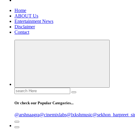
Home
ABOUT Us
Entertainment News
Disclaimer
Contact
Search
for:
Or check our Popular Categories...
@arshnaagra
@cinemixlabs
@lxkshmusic
@sekhon_harpreet_si