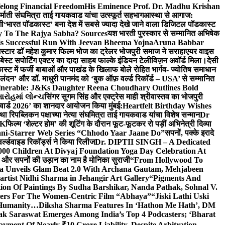
elong Financial Freedom
His Eminence Prof. Dr. Madhu Krishan
र्माती संघमित्रा ताई गायकवाड यांचा उत्स्फूर्त सहभाग
आस्था से आगाज:
गी
‘भारत पॉडकास्ट’ बना देश में सबसे ज्यादा देखे जाने वाला डिजिटल पॉडकास्ट
y To The Rajya Sabha? Sources
यश भारती पुरस्कार से सम्मानित अभिषेक
s Successful Run With Jeevan Bheema Yojna
Aruna Babbar
्मस्टार डॉ महेश कुमार फिल्म भोज का ट्रेलर भोजपुरी समाज ने सराहा
एयर वाइस
 बेस्ट सपोर्टिंग एक्टर का दादा साहब फाल्के इंडियन टेलीविज़न अवॉर्ड मिला।
देसी
स्ट में फर्जी बाबाओं और पाखंड के खिलाफ बोले रोहित भार्गव- ज्योतिष समाधान
– लंदन’ और डॉ. माधुरी पानमंद को ‘बुक ऑफ़ वर्ल्ड रिकॉर्ड – USA’ से सम्मानित
lnerable: J&Ks Daughter Reena Choudhary Outlines Bold
ારોહમાં લોન્ચ
सिंगर सुगम सिंह और एक्ट्रेस माही श्रीवास्तव का भोजपुरी
र अवार्ड 2026’ का शानदार आयोजन किया मुंबई:
Heartfelt Birthday Wishes
तथा रिपब्लिकन पक्षाच्या नेत्या संघमित्रा ताई गायकवाड यांचा विशेष सन्मान
Dr
UK
फिल्म ‘शेल्टर होम’ की शूटिंग के दौरान फूट-फूटकर रो पड़ीं अभिनेत्री दिव्या
ani-Starrer Web Series “Chhodo Yaar Jaane Do”
सपनों, पक्के इरादे
र्ल्डवाइड रिकॉर्ड्स ने किया रिलीज
Dr. DIPTII SINGH – A Dedicated
000 Children At Divyaj Foundation Yoga Day Celebration At
ास और सपनों की उड़ान का नाम है मोनिका सुराजी
“From Hollywood To
a Unveils Glam Beat 2.0 With Archana Gautam, Mehjabeen
rtist Nidhi Sharma in Jehangir Art Gallery
“Pigments And
ion Of Paintings By Sudha Barshikar, Nanda Pathak, Sohnal V.
sters For The Women-Centric Film “Abhaya”
“Jiski Lathi Uski
d Humanity…
Diksha Sharma Features In ‘Hathon Me Hath’, DM
k Saraswat Emerges Among India’s Top 4 Podcasters; ‘Bharat
yment Of Nearly ₹10 Crore Liability, Despite Arbitration