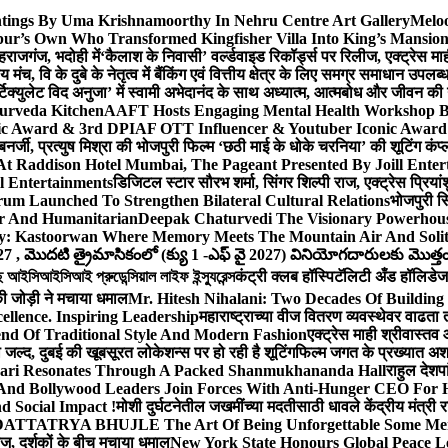
ntings By Uma Krishnamoorthy In Nehru Centre Art Gallery
Meloo
hpur’s Own Who Transformed Kingfisher Villa Into King’s Mansio
हराजगंज, भदोही में
‘कैलाश के निवासी’ वर्ल्डवाइड रिकॉर्ड्स पर रिलीज, एक्ट्रेस 
च, वि के दुबे के नेतृत्व में बैंकिंग एवं वित्तीय क्षेत्र के लिए समग्र समाधान उपल
िक्युलेट विद अनुजा’ में स्वामी अभेदानंद के साथ अध्यात्म, आत्मबोध और जीवन की
yurveda Kitchen
AAFT Hosts Engaging Mental Health Workshop 
nic Award & 3rd DPIAF OTT Influencer & Youtuber Iconic Award 
बनर्जी, प्रत्युष मिश्रा की भोजपुरी फिल्म ‘छठी माई के धोके चरनिया’ की शूटिंग कंप्
 At Raddison Hotel Mumbai, The Pageant Presented By Joill Enter
l Entertainments
डिजिटल स्टार सौरभ शर्मा, सिंगर शिल्पी राज, एक्ट्रेस प्रिया
m Launched To Strengthen Bilateral Cultural Relations
भोजपुरी सि
er And Humanitarian
Deepak Chaturvedi The Visionary Powerhous
ey: Kastoorwan Where Memory Meets The Mountain Air And Solit
27 , మొదటి త్రైమాసికంలో (క్యు 1 -ఎఫ్ వై 2027) వినియోగదారులకు మొత్తం ర
সিআইসিআই প্রুডেন্সিয়াল লাইফ ইন্স্যুরেন্স
कंट्री क्लब हॉस्पिटॅलिटी अँड हॉलिडेज 
ी जोड़ी ने मचाया धमाल
Mr. Hitesh Nihalani: Two Decades Of Building 
ellence. Inspiring Leadership
महाराष्ट्राच्या वीज वितरण व्यवस्थेवर वाढत
 Of Traditional Style And Modern Fashion
एक्ट्रेस माही श्रीवास्त
ा जल्द, दुबई की खूबसूरत लोकेशन्स पर हो रही है शूटिंग
फिल्म जगत के प्रख्यात अशफ़
ari Resonates Through A Packed Shanmukhananda Hall
राहुल देशप
And Bollywood Leaders Join Forces With Anti-Hunger CEO For H
 Social Impact !
मोशी दुर्घटनेतील जखमींच्या मदतीसाठी धावले केंद्रीय मंत्र
TTATRYA BHUJLE The Art Of Being Unforgettable Some Men 
लीज, दर्शकों के बीच मचाया धमाल
New York State Honours Global Peace L