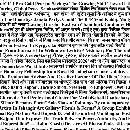
 ICICI Pru Gold Pension Savings: The Growing Shift Toward Lif
During Global Peace Seminar
कलाकारांच्या दिंडीत रिपब्लिकन नेत्या तथा नि
 मांगा आशीर्वाद
फ़िल्म “अभिमन्यु – एक शोध” की शूटिंग जुलाई के आखिर में शुरू हो
In The Bharatiya Janata Party: Could The BJP Send Kuldip Mait
र्डधारी को सराहा
Casting Director Kashyap Chandhock Continues Hi
tform
डॉ एस वी अंचन द्वारा निर्मित, डॉ अतुल पाटणे (आई ए एस) द्वारा लिखित फिल
‘असर ये तेरा’ जीत रहा दिल
एक्ट्रेस यास्मीन खान को फिल्म ‘देहाती डिस्को’ के लिए
िक पर हुआ रिलीज, बारिश में दिखा समर सिंह और आस्था सिंह का जलवा
भारत पॉडका
l Film Festival In Kyrgyzstan
बख्तवार कृष्णन को ‘बुक ऑफ़ वर्ल्ड रिकॉर्ड 
n From Journalist To Welknown Lyricist
A Visionary For The Vu
ી ફિલ્મ “લાયક નાલાયક”નું ટીઝર, ટ્રેલર, પોસ્ટર અને સંગીત ભવ્ય સમ
एशन्स ने ‘होप्स मिस्टर, मिस एंड मिसेज महाराष्ट्र 2026’ और ‘द ग्रैंड महाराष्ट्
Glamourface World India)
बालगंधर्व रंगमंदिर वर्धापन दिन सोहळ्यात निर्माती 
ive Honorary Fellowship from Royal Birmingham Conservatoire, 
he Production Advisor And Creative Partner Of The Hiten Tejw
 तिवारी केटी और माही श्रीवास्तव का भोजपुरी सैड सांग ‘उहे अंखिया रोवा दिहला’ व
is, Shahid Kapoor, Jackie Shroff, Sreeleela To Empower Over 1,
ोकगीत ‘लव यू कहबे करब’ वर्ल्डवाइड रिकॉर्ड्स ने किया रिलीज
संघर्ष, आत्मविश्व
 Cinematic And Professional Choice For Media
Kakali Bhattachary
Silence Becomes Form” Solo Show of Paintings By contemporary a
tists In Jehangir Art Gallery
“Florals & Forms” A Group Exhibit
mal Raj Mathur And Rupesh D. Gohil Launched Multilingual Po
 Rajput That Exposes The Truth Between Power, Authority, An
t Superstition” — Rahul Shastri Declares At Bharat Podcast
Deepa
e Punjabi Film Director Smeep Kang Faces Allegations Of Non-Pa