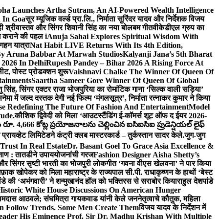
ha Launches Artha Sutram, An AI-Powered Wealth Intelligence
n In Goa
सुर म्यूजिक वर्ल्ड प्रा.लि., निर्माता सुरिंदर यादव और निर्देशक विजय
माही श्रीवास्तव और सिंगर शिवानी सिंह का नया बोलबम गीत
वीकेडीएल ग्रुप का
ब्ध कराने की पहल i
Anuja Sahai Explores Spiritual Wisdom With
 गहन यात्रा
Nat Habit LIVE Returns With Its 4th Edition,
By Aruna Babbar At Marwah Studios
Kalyanji Jana’s 5th Bharat
2026 In Delhi
Rupesh Pandey – Bihar 2026 A Rising Force At
लीट, पोस्ट प्रोडक्शन शुरू
Vaishnavi Chalke The Winner Of Queen Of
tainments
Saartha Sameer Gore Winner Of Queen Of Global
ंशु सिंह, सिंगर एक्टर राजा भोजपुरिया का रोमांटिक गाना ‘सिल्क वाली सड़िया’
नेमा में जल्द दस्तक देगी नई फिल्म ‘मंगलसूत्र’, निर्माता रत्नाकर कुमार ने किया
e Redefining The Future Of Fashion And Entertainment
Model
ude.
कौशिक द्विवेदी को मिला ‘आउटस्टैंडिंग ई-कॉमर्स शूट ऑफ द ईयर 2026-
ూ. 4,666 కోట్ల ప్రయోజనాలను చెల్లించిన ఐసిఐసిఐ ప్రుడెన్షియల్ లైఫ్
प्रायव्हेट लिमिटेडने कंट्री क्लब मास्टरकार्ड – तुर्कस्तान सादर केले.
जुग-जुग
Trust In Real Estate
Dr. Basant Goel To Grace Asia Excellence &
ा ताण : तातडीने उपाययोजनांची गरज
Fashion Designer Aisha Shetty’s
व और सिंगर सृष्टी भारती का भोजपुरी लोकगीत ‘गवना वीएस खेलवना’ ने पार किया
ाक खोपेकर को मिला महाराष्ट्र के राज्यपाल सी.पी. राधाकृष्णन के हाथों ‘बेस्ट
ांडे की ‘अभंगवारी’ ने शन्मुखानंद हॉल को भक्तिरस से सराबोर किया
राहुल देशपांडे
istoric White House Discussions On American Hunger
ी रामदास आठवले; संघमित्रा गायकवाड यांनी केले जननेतृत्वाचे कौतुक, महिला
Follow Trends. Some Men Create Them
विजय यादव के निर्देशन में
eader His Eminence Prof. Sir Dr. Madhu Krishan With Multiple