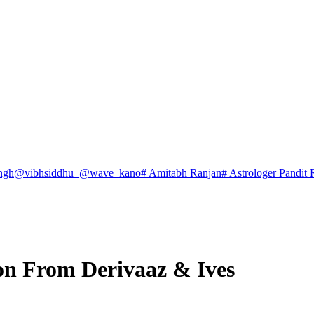
ngh
@vibhsiddhu_
@wave_kano
# Amitabh Ranjan
# Astrologer Pandit 
on From Derivaaz & Ives