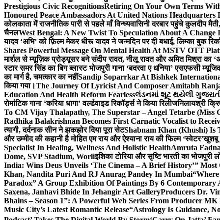
Prestigious Civic Recognitions
Retiring On Your Own Terms With
Honoured Peace Ambassadors At United Nations Headquarters 
कोलकाता में राजनीतिक पारी से पहले माँ विन्ध्यवासिनी दरबार पहुंचे कुलदीप मैती,
चैनल
West Bengal: A New Twist To Speculation About A Change 
यादव ‘अभि’ को फ़िल्म मेकर धीरू यादव ने जन्मदिन पर दी बधाई, लिम्का बुक रिकॉ
Shares Powerful Message On Mental Health At MSTV OTT Pla
मार्शल से म्यूज़िक प्रोड्यूसर बने संदीप रावत, नीलू रावत और अमित मिश्रा का 
स्टार समर सिंह का बिग ब्लास्ट भोजपुरी गाना ‘बदरवा ए धनिया’ एसएफसी म्यूज
का मार्ग है, चमत्कार का नहीं
Sandip Soparrkar At Bishkek Internationa
किया गया।
The Journey Of Lyricist And Composer Amitabh Ranja
Education And Health Reform Fearless
લંડનમાં શૂટ થયેલી ગુજરાત
रोमांटिक गाना ‘करिया धागा’ वर्ल्डवाइड रिकॉर्ड्स ने किया रिलीज
निलायश्री क्रि
To CM Vijay Thalapathy, The Superstar – Angel Tetarbe (Miss 
Radhika Balakrishnan Becomes First Carnatic Vocalist to Rece
त्यागी, दर्दनाक सीन ने झकझोर दिया पूरा सेट
Shabnam Khan (Khushi) Is T
और उम्मीद की कहानी है मोहित एम राय और ऐश्याना राय की फिल्म ‘स्वेटर’
खुशबू
Specialist In Healing, Wellness And Holistic Health
Amruta Fadnav
Dome, SVP Stadium, Worli
इशिका टोरिया और सृष्टि भारती का भोजपुरी ल
India: Wins Deus Unveils ‘The Cinema – A Brief History’” Most
Khan, Nandita Puri And RJ Anurag Pandey In Mumbai
“Where 
Paradox” A Group Exhibition Of Paintings By 6 Contemporary Ar
Saxena, Janhavi Bhide In Jehangir Art Gallery
Producers Dr. Vi
Bhains – Season 1”: A Powerful Web Series From Producer MK
Music City’s Latest Romantic Release
“Astrology Is Guidance, No
Podcast’ Takes The Digital World By Storm
‘Carry On Jatta’ Fam