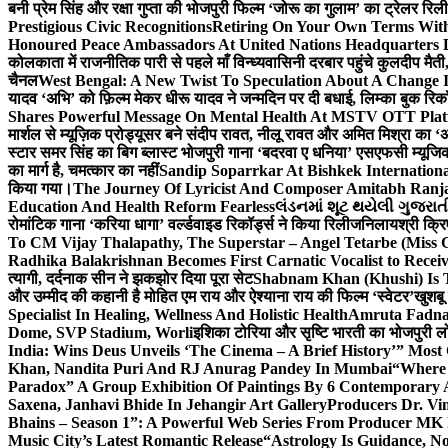
बनी प्रेम सिंह और रक्षा गुप्ता की भोजपुरी फिल्म ‘जोरू का गुलाम’ का ट्रेलर रि
Prestigious Civic Recognitions
Retiring On Your Own Terms With
Honoured Peace Ambassadors At United Nations Headquarters 
कोलकाता में राजनीतिक पारी से पहले माँ विन्ध्यवासिनी दरबार पहुंचे कुलदीप मैती,
चैनल
West Bengal: A New Twist To Speculation About A Change 
यादव ‘अभि’ को फ़िल्म मेकर धीरू यादव ने जन्मदिन पर दी बधाई, लिम्का बुक रिकॉ
Shares Powerful Message On Mental Health At MSTV OTT Pla
मार्शल से म्यूज़िक प्रोड्यूसर बने संदीप रावत, नीलू रावत और अमित मिश्रा का 
स्टार समर सिंह का बिग ब्लास्ट भोजपुरी गाना ‘बदरवा ए धनिया’ एसएफसी म्यूज
का मार्ग है, चमत्कार का नहीं
Sandip Soparrkar At Bishkek Internationa
किया गया।
The Journey Of Lyricist And Composer Amitabh Ranja
Education And Health Reform Fearless
લંડનમાં શૂટ થયેલી ગુજરાત
रोमांटिक गाना ‘करिया धागा’ वर्ल्डवाइड रिकॉर्ड्स ने किया रिलीज
निलायश्री क्रि
To CM Vijay Thalapathy, The Superstar – Angel Tetarbe (Miss 
Radhika Balakrishnan Becomes First Carnatic Vocalist to Rece
त्यागी, दर्दनाक सीन ने झकझोर दिया पूरा सेट
Shabnam Khan (Khushi) Is T
और उम्मीद की कहानी है मोहित एम राय और ऐश्याना राय की फिल्म ‘स्वेटर’
खुशबू
Specialist In Healing, Wellness And Holistic Health
Amruta Fadnav
Dome, SVP Stadium, Worli
इशिका टोरिया और सृष्टि भारती का भोजपुरी ल
India: Wins Deus Unveils ‘The Cinema – A Brief History’” Most
Khan, Nandita Puri And RJ Anurag Pandey In Mumbai
“Where 
Paradox” A Group Exhibition Of Paintings By 6 Contemporary Ar
Saxena, Janhavi Bhide In Jehangir Art Gallery
Producers Dr. Vi
Bhains – Season 1”: A Powerful Web Series From Producer MK
Music City’s Latest Romantic Release
“Astrology Is Guidance, No