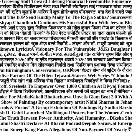
 Growing Shift Toward Lifelong Financial Freedom
His Eminence
रांच्या दिंडीत रिपब्लिकन नेत्या तथा निर्माती संघमित्रा ताई गायकवाड यांचा उत्स्फ
ध” की शूटिंग जुलाई के आखिर में शुरू होगी
‘भारत पॉडकास्ट’ बना देश में सबसे ज्
ould The BJP Send Kuldip Maity To The Rajya Sabha? Sources
यश 
ashyap Chandhock Continues His Successful Run With Jeevan Bh
 पाटणे (आई ए एस) द्वारा लिखित फिल्मस्टार डॉ महेश कुमार फिल्म भोज का ट्रेलर भ
ान को फिल्म ‘देहाती डिस्को’ के लिए बेस्ट सपोर्टिंग एक्टर का दादा साहब फाल्के 
 और आस्था सिंह का जलवा
भारत पॉडकास्ट में फर्जी बाबाओं और पाखंड के खिलाफ बोले
बख्तवार कृष्णन को ‘बुक ऑफ़ वर्ल्ड रिकॉर्ड – लंदन’ और डॉ. माधुरी पानमंद को ‘ब
known Lyricist
A Visionary For The Vulnerable: J&Ks Daughter
 ટ્રેલર, પોસ્ટર અને સંગીત ભવ્ય સમારોહમાં લોન્ચ
सिंगर सुगम सिंह और एक
महाराष्ट्र 2026’ और ‘द ग्रैंड महाराष्ट्र अवार्ड 2026’ का शानदार आयोजन किया म
र्व रंगमंदिर वर्धापन दिन सोहळ्यात निर्माती तथा रिपब्लिकन पक्षाच्या नेत्या संघमित
oyal Birmingham Conservatoire, UK
फिल्म ‘शेल्टर होम’ की शूटिंग के दौरान
tive Partner Of The Hiten Tejwani-Starrer Web Series “Chhodo 
जपुरी सैड सांग ‘उहे अंखिया रोवा दिहला’ वर्ल्डवाइड रिकॉर्ड्स ने किया रिलीज
Dr.
off, Sreeleela To Empower Over 1,000 Children At Divyaj Found
ॉर्ड्स ने किया रिलीज
संघर्ष, आत्मविश्वास और सपनों की उड़ान का नाम है मोनिका 
hoice For Media
Kakali Bhattacharya Unveils Glam Beat 2.0 With
Show of Paintings By contemporary artist Nidhi Sharma in Jehan
orals & Forms” A Group Exhibition Of Paintings By Sudha Barshi
sh D. Gohil Launched Multilingual Posters For The Women-Cent
The Truth Between Power, Authority, And Humanity…
Diksha Sha
ahul Shastri Declares At Bharat Podcast
Deepak Saraswat Emerges
ector Smeep Kang Faces Allegations Of Non-Payment Of Nearly ₹1