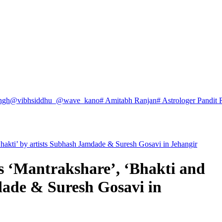
ngh
@vibhsiddhu_
@wave_kano
# Amitabh Ranjan
# Astrologer Pandit 
hakti’ by artists Subhash Jamdade & Suresh Gosavi in Jehangir
s ‘Mantrakshare’, ‘Bhakti and
dade & Suresh Gosavi in