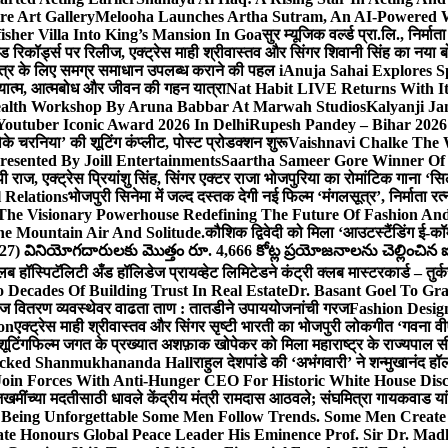
e Art Gallery
Melooha Launches Artha Sutram, An AI-Powered Wea
sher Villa Into King’s Mansion In Goa
सुर म्यूजिक वर्ल्ड प्रा.लि., निर
इड रिकॉर्ड्स पर रिलीज, एक्ट्रेस माही श्रीवास्तव और सिंगर शिवानी सिंह का नया
ीय क्षेत्र के लिए समग्र समाधान उपलब्ध कराने की पहल i
Anuja Sahai Explores 
अध्यात्म, आत्मबोध और जीवन की गहन यात्रा
Nat Habit LIVE Returns With It
alth Workshop By Aruna Babbar At Marwah Studios
Kalyanji Ja
outuber Iconic Award 2026 In Delhi
Rupesh Pandey – Bihar 2026 
धोके चरनिया’ की शूटिंग कंप्लीट, पोस्ट प्रोडक्शन शुरू
Vaishnavi Chalke The W
esented By Joill Entertainments
Saartha Sameer Gore Winner Of 
पी राज, एक्ट्रेस प्रियांशु सिंह, सिंगर एक्टर राजा भोजपुरिया का रोमांटिक गाना 
 Relations
भोजपुरी सिनेमा में जल्द दस्तक देगी नई फिल्म ‘मंगलसूत्र’, निर्माता 
The Visionary Powerhouse Redefining The Future Of Fashion An
e Mountain Air And Solitude.
कौशिक द्विवेदी को मिला ‘आउटस्टैंडिंग ई-क
027) వినియోగదారులకు మొత్తం రూ. 4,666 కోట్ల ప్రయోజనాలను చెల్లించిన ఐసి
्लब हॉस्पिटॅलिटी अँड हॉलिडेज प्रायव्हेट लिमिटेडने कंट्री क्लब मास्टरकार्ड – तुर्
 Decades Of Building Trust In Real Estate
Dr. Basant Goel To Gra
 वीज वितरण व्यवस्थेवर वाढता ताण : तातडीने उपाययोजनांची गरज
Fashion Desi
on
एक्ट्रेस माही श्रीवास्तव और सिंगर सृष्टी भारती का भोजपुरी लोकगीत ‘गवना
ूटिंग
फिल्म जगत के प्रख्यात अशफ़ाक खोपेकर को मिला महाराष्ट्र के राज्यपाल सी.पी
acked Shanmukhananda Hall
राहुल देशपांडे की ‘अभंगवारी’ ने शन्मुखानंद 
oin Forces With Anti-Hunger CEO For Historic White House Disc
 जखमींच्या मदतीसाठी धावले केंद्रीय मंत्री रामदास आठवले; संघमित्रा गायकवाड य
g Unforgettable Some Men Follow Trends. Some Men Creat
te Honours Global Peace Leader His Eminence Prof. Sir Dr. Madh