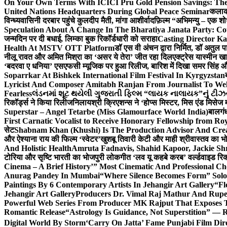
On Your Own Terms With ICICI Pru Gold Pension Savings: The
United Nations Headquarters During Global Peace Seminar
कलाका
विन्ध्यवासिनी दरबार पहुंचे कुलदीप मैती, मांगा आशीर्वाद
फ़िल्म “अभिमन्यु – एक शो
Speculation About A Change In The Bharatiya Janata Party: C
जन्मदिन पर दी बधाई, लिम्का बुक रिकॉर्डधारी को सराहा
Casting Director K
Health At MSTV OTT Platform
डॉ एस वी अंचन द्वारा निर्मित, डॉ अतुल
नीलू रावत और अमित मिश्रा का ‘असर ये तेरा’ जीत रहा दिल
एक्ट्रेस यास्मीन ख
‘बदरवा ए धनिया’ एसएफसी म्यूजिक पर हुआ रिलीज, बारिश में दिखा समर सिंह
Soparrkar At Bishkek International Film Festival In Kyrgyzstan
Lyricist And Composer Amitabh Ranjan From Journalist To Wel
Fearless
લંડનમાં શૂટ થયેલી ગુજરાતી ફિલ્મ “લાયક નાલાયક”નું ટીઝર,
रिकॉर्ड्स ने किया रिलीज
निलायश्री क्रिएशन्स ने ‘होप्स मिस्टर, मिस एंड मिसेज 
Superstar – Angel Tetarbe (Miss Glamourface World India)
बालगंध
First Carnatic Vocalist to Receive Honorary Fellowship from R
सेट
Shabnam Khan (Khushi) Is The Production Advisor And Crea
और ऐश्याना राय की फिल्म ‘स्वेटर’
खुशबू तिवारी केटी और माही श्रीवास्तव का भो
And Holistic Health
Amruta Fadnavis, Shahid Kapoor, Jackie Shr
टोरिया और सृष्टि भारती का भोजपुरी लोकगीत ‘लव यू कहबे करब’ वर्ल्डवाइड रिक
Cinema – A Brief History’” Most Cinematic And Professional C
Anurag Pandey In Mumbai
“Where Silence Becomes Form” Solo 
Paintings By 6 Contemporary Artists In Jehangir Art Gallery
“Fl
Jehangir Art Gallery
Producers Dr. Vimal Raj Mathur And Rupe
Powerful Web Series From Producer MK Rajput That Exposes 
Romantic Release
“Astrology Is Guidance, Not Superstition” — R
Digital World By Storm
‘Carry On Jatta’ Fame Punjabi Film Dir