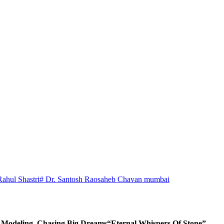
Rahul Shastri
# Dr. Santosh Raosaheb Chavan mumbai
d Modeling, Chasing Big Dreams
“Eternal Whispers Of Stone”