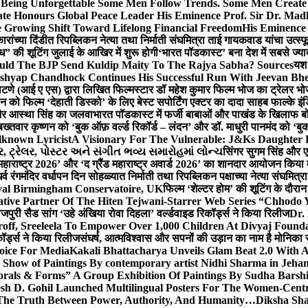
g Unforgettable Some Men Follow Trends. Some Men Creat
te Honours Global Peace Leader His Eminence Prof. Sir Dr. Madh
 Growing Shift Toward Lifelong Financial Freedom
His Eminence
रांच्या दिंडीत रिपब्लिकन नेत्या तथा निर्माती संघमित्रा ताई गायकवाड यांचा उत्स्फ
ध” की शूटिंग जुलाई के आखिर में शुरू होगी
‘भारत पॉडकास्ट’ बना देश में सबसे ज्
ould The BJP Send Kuldip Maity To The Rajya Sabha? Sources
यश 
ashyap Chandhock Continues His Successful Run With Jeevan Bh
 पाटणे (आई ए एस) द्वारा लिखित फिल्मस्टार डॉ महेश कुमार फिल्म भोज का ट्रेलर भ
ान को फिल्म ‘देहाती डिस्को’ के लिए बेस्ट सपोर्टिंग एक्टर का दादा साहब फाल्के 
 और आस्था सिंह का जलवा
भारत पॉडकास्ट में फर्जी बाबाओं और पाखंड के खिलाफ बोले
बख्तवार कृष्णन को ‘बुक ऑफ़ वर्ल्ड रिकॉर्ड – लंदन’ और डॉ. माधुरी पानमंद को ‘ब
known Lyricist
A Visionary For The Vulnerable: J&Ks Daughter
 ટ્રેલર, પોસ્ટર અને સંગીત ભવ્ય સમારોહમાં લોન્ચ
सिंगर सुगम सिंह और एक
महाराष्ट्र 2026’ और ‘द ग्रैंड महाराष्ट्र अवार्ड 2026’ का शानदार आयोजन किया म
र्व रंगमंदिर वर्धापन दिन सोहळ्यात निर्माती तथा रिपब्लिकन पक्षाच्या नेत्या संघमित
oyal Birmingham Conservatoire, UK
फिल्म ‘शेल्टर होम’ की शूटिंग के दौरान
tive Partner Of The Hiten Tejwani-Starrer Web Series “Chhodo 
जपुरी सैड सांग ‘उहे अंखिया रोवा दिहला’ वर्ल्डवाइड रिकॉर्ड्स ने किया रिलीज
Dr.
off, Sreeleela To Empower Over 1,000 Children At Divyaj Found
ॉर्ड्स ने किया रिलीज
संघर्ष, आत्मविश्वास और सपनों की उड़ान का नाम है मोनिका 
hoice For Media
Kakali Bhattacharya Unveils Glam Beat 2.0 With
Show of Paintings By contemporary artist Nidhi Sharma in Jehan
orals & Forms” A Group Exhibition Of Paintings By Sudha Barshi
sh D. Gohil Launched Multilingual Posters For The Women-Cent
The Truth Between Power, Authority, And Humanity…
Diksha Sha