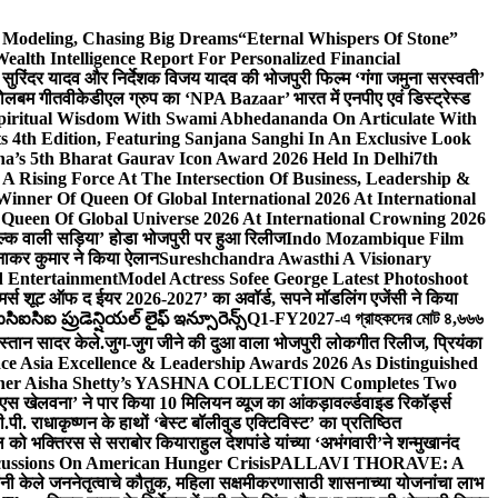
d Modeling, Chasing Big Dreams
“Eternal Whispers Of Stone”
lth Intelligence Report For Personalized Financial
्माता सुरिंदर यादव और निर्देशक विजय यादव की भोजपुरी फिल्म ‘गंगा जमुना सरस्वती’
 बोलबम गीत
वीकेडीएल ग्रुप का ‘NPA Bazaar’ भारत में एनपीए एवं डिस्ट्रेस्ड
Spiritual Wisdom With Swami Abhedananda On Articulate With
s 4th Edition, Featuring Sanjana Sanghi In An Exclusive Look
na’s 5th Bharat Gaurav Icon Award 2026 Held In Delhi
7th
A Rising Force At The Intersection Of Business, Leadership &
inner Of Queen Of Global International 2026 At International
Queen Of Global Universe 2026 At International Crowning 2026
‘सिल्क वाली सड़िया’ होडा भोजपुरी पर हुआ रिलीज
Indo Mozambique Film
रत्नाकर कुमार ने किया ऐलान
Sureshchandra Awasthi A Visionary
d Entertainment
Model Actress Sofee George Latest Photoshoot
ॉमर्स शूट ऑफ द ईयर 2026-2027’ का अवॉर्ड, सपने मॉडलिंग एजेंसी ने किया
ఐసిఐ ప్రుడెన్షియల్ లైఫ్ ఇన్సూరెన్స్
Q1-FY2027-এ গ্রাহকদের মোট ৪,৬৬৬
कस्तान सादर केले.
जुग-जुग जीने की दुआ वाला भोजपुरी लोकगीत रिलीज, प्रियंका
ce Asia Excellence & Leadership Awards 2026 As Distinguished
gner Aisha Shetty’s YASHNA COLLECTION Completes Two
 वीएस खेलवना’ ने पार किया 10 मिलियन व्यूज का आंकड़ा
वर्ल्डवाइड रिकॉर्ड्स
. राधाकृष्णन के हाथों ‘बेस्ट बॉलीवुड एक्टिविस्ट’ का प्रतिष्ठित
हॉल को भक्तिरस से सराबोर किया
राहुल देशपांडे यांच्या ‘अभंगवारी’ने शन्मुखानंद
ussions On American Hunger Crisis
PALLAVI THORAVE: A
ांनी केले जननेतृत्वाचे कौतुक, महिला सक्षमीकरणासाठी शासनाच्या योजनांचा लाभ