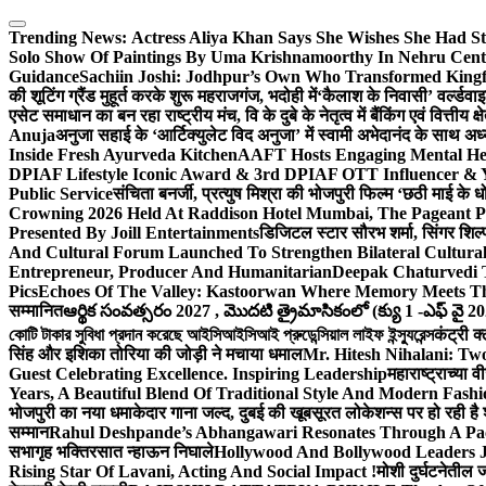
Skip
to
Trending News:
Actress Aliya Khan Says She Wishes She Had St
content
Solo Show Of Paintings By Uma Krishnamoorthy In Nehru Centr
Guidance
Sachiin Joshi: Jodhpur’s Own Who Transformed Kingfi
की शूटिंग ग्रैंड मुहूर्त करके शुरू महराजगंज, भदोही में
‘कैलाश के निवासी’ वर्ल्डवा
एसेट समाधान का बन रहा राष्ट्रीय मंच, वि के दुबे के नेतृत्व में बैंकिंग एवं वित्त
Anuja
अनुजा सहाई के ‘आर्टिक्युलेट विद अनुजा’ में स्वामी अभेदानंद के साथ 
Inside Fresh Ayurveda Kitchen
AAFT Hosts Engaging Mental He
DPIAF Lifestyle Iconic Award & 3rd DPIAF OTT Influencer & Y
Public Service
संचिता बनर्जी, प्रत्युष मिश्रा की भोजपुरी फिल्म ‘छठी माई के 
Crowning 2026 Held At Raddison Hotel Mumbai, The Pageant Pr
Presented By Joill Entertainments
डिजिटल स्टार सौरभ शर्मा, सिंगर शिल्
And Cultural Forum Launched To Strengthen Bilateral Cultural
Entrepreneur, Producer And Humanitarian
Deepak Chaturvedi 
Pics
Echoes Of The Valley: Kastoorwan Where Memory Meets Th
सम्मानित
ఆర్థిక సంవత్సరం 2027 , మొదటి త్రైమాసికంలో (క్యు 1 -ఎఫ్ వై 2
কোটি টাকার সুবিধা প্রদান করেছে আইসিআইসিআই প্রুডেন্সিয়াল লাইফ ইন্স্যুরেন্স
कंट्री क
सिंह और इशिका तोरिया की जोड़ी ने मचाया धमाल
Mr. Hitesh Nihalani: Two
Guest Celebrating Excellence. Inspiring Leadership
महाराष्ट्राच्या
Years, A Beautiful Blend Of Traditional Style And Modern Fashi
भोजपुरी का नया धमाकेदार गाना जल्द, दुबई की खूबसूरत लोकेशन्स पर हो रही है श
सम्मान
Rahul Deshpande’s Abhangawari Resonates Through A P
सभागृह भक्तिरसात न्हाऊन निघाले
Hollywood And Bollywood Leaders J
Rising Star Of Lavani, Acting And Social Impact !
मोशी दुर्घटनेतील