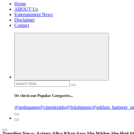
Home
ABOUT Us
Entertainment News
Disclaimer
Contact
Search
for:
Or check our Popular Categories...
@arshnaagra
@cinemixlabs
@lxkshmusic
@sekhon_harpreet_si
Trending News:
Actress Aliya Khan Says She Wishes She Had St