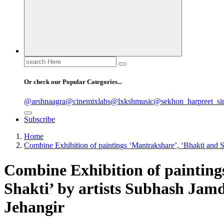
Search
for:
Or check our Popular Categories...
@arshnaagra
@cinemixlabs
@lxkshmusic
@sekhon_harpreet_si
Subscribe
Home
Combine Exhibition of paintings ‘Mantrakshare’, ‘Bhakti and S
Combine Exhibition of painting
Shakti’ by artists Subhash Jam
Jehangir