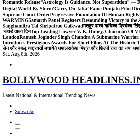
Romantic Release
“Astrology Is Guidance, Not Superstition” — R
Digital World By Storm
‘Carry On Jatta’ Fame Punjabi Film Dir
Supreme Court Order
Progressive Foundation Of Human Rights
WARMING
Samarth Panel Registers Resounding Victory in the
Sanghamitra Tai Shripatrao Gaikwad
मशहूर पार्श्व गायिका प्रियंका स
‘बर्थडे वाला दिन
Top Leading Lawyer V. K. Dubey, Chairman Of Vkd
London
Ramesh Joginder Singh Chandra A Submarine Warrior, 
Introduces Prestigious Awards For Short Films At The Historic 1
सेन और बबलू चक्रवर्ती मचायेंगे धमाल
राकेश मिश्रा और शिल्पी राज का नया धमा
Sat. Aug 8th, 2026
BOLLYWOOD HEADLINES.I
Latest National & International Trending News
Subscribe