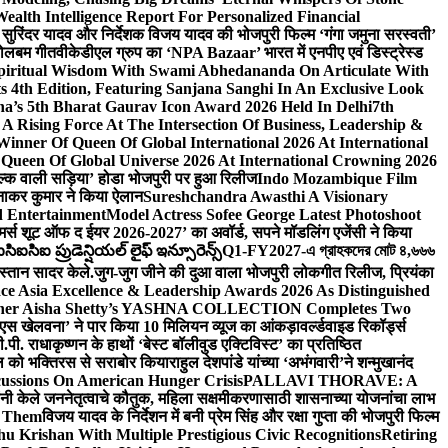
lth Intelligence Report For Personalized Financial
्माता सुरिंदर यादव और निर्देशक विजय यादव की भोजपुरी फिल्म ‘गंगा जमुना सरस्वती’
 बोलबम गीत
वीकेडीएल ग्रुप का ‘NPA Bazaar’ भारत में एनपीए एवं डिस्ट्रेस्ड
Spiritual Wisdom With Swami Abhedananda On Articulate With
s 4th Edition, Featuring Sanjana Sanghi In An Exclusive Look
na’s 5th Bharat Gaurav Icon Award 2026 Held In Delhi
7th
A Rising Force At The Intersection Of Business, Leadership &
inner Of Queen Of Global International 2026 At International
Queen Of Global Universe 2026 At International Crowning 2026
‘सिल्क वाली सड़िया’ होडा भोजपुरी पर हुआ रिलीज
Indo Mozambique Film
रत्नाकर कुमार ने किया ऐलान
Sureshchandra Awasthi A Visionary
d Entertainment
Model Actress Sofee George Latest Photoshoot
ॉमर्स शूट ऑफ द ईयर 2026-2027’ का अवॉर्ड, सपने मॉडलिंग एजेंसी ने किया
ఐసిఐ ప్రుడెన్షియల్ లైఫ్ ఇన్సూరెన్స్
Q1-FY2027-এ গ্রাহকদের মোট ৪,৬৬৬
कस्तान सादर केले.
जुग-जुग जीने की दुआ वाला भोजपुरी लोकगीत रिलीज, प्रियंका
ce Asia Excellence & Leadership Awards 2026 As Distinguished
gner Aisha Shetty’s YASHNA COLLECTION Completes Two
 वीएस खेलवना’ ने पार किया 10 मिलियन व्यूज का आंकड़ा
वर्ल्डवाइड रिकॉर्ड्स
. राधाकृष्णन के हाथों ‘बेस्ट बॉलीवुड एक्टिविस्ट’ का प्रतिष्ठित
हॉल को भक्तिरस से सराबोर किया
राहुल देशपांडे यांच्या ‘अभंगवारी’ने शन्मुखानंद
ussions On American Hunger Crisis
PALLAVI THORAVE: A
ांनी केले जननेतृत्वाचे कौतुक, महिला सक्षमीकरणासाठी शासनाच्या योजनांचा लाभ
e Them
विजय यादव के निर्देशन में बनी प्रेम सिंह और रक्षा गुप्ता की भोजपुरी फिल्म
u Krishan With Multiple Prestigious Civic Recognitions
Retiring