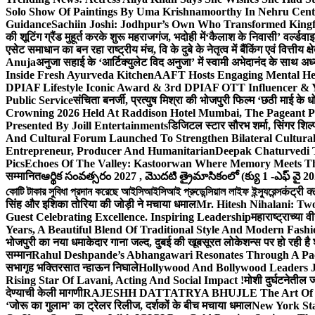
Solo Show Of Paintings By Uma Krishnamoorthy In Nehru Centr
Guidance
Sachiin Joshi: Jodhpur’s Own Who Transformed Kingfi
की शूटिंग ग्रैंड मुहूर्त करके शुरू महराजगंज, भदोही में
‘कैलाश के निवासी’ वर्ल्डवा
एसेट समाधान का बन रहा राष्ट्रीय मंच, वि के दुबे के नेतृत्व में बैंकिंग एवं वित्त
Anuja
अनुजा सहाई के ‘आर्टिक्युलेट विद अनुजा’ में स्वामी अभेदानंद के साथ 
Inside Fresh Ayurveda Kitchen
AAFT Hosts Engaging Mental He
DPIAF Lifestyle Iconic Award & 3rd DPIAF OTT Influencer & Y
Public Service
संचिता बनर्जी, प्रत्युष मिश्रा की भोजपुरी फिल्म ‘छठी माई के 
Crowning 2026 Held At Raddison Hotel Mumbai, The Pageant Pr
Presented By Joill Entertainments
डिजिटल स्टार सौरभ शर्मा, सिंगर शिल्
And Cultural Forum Launched To Strengthen Bilateral Cultural
Entrepreneur, Producer And Humanitarian
Deepak Chaturvedi 
Pics
Echoes Of The Valley: Kastoorwan Where Memory Meets Th
सम्मानित
ఆర్థిక సంవత్సరం 2027 , మొదటి త్రైమాసికంలో (క్యు 1 -ఎఫ్ వై 2
কোটি টাকার সুবিধা প্রদান করেছে আইসিআইসিআই প্রুডেন্সিয়াল লাইফ ইন্স্যুরেন্স
कंट्री क
सिंह और इशिका तोरिया की जोड़ी ने मचाया धमाल
Mr. Hitesh Nihalani: Two
Guest Celebrating Excellence. Inspiring Leadership
महाराष्ट्राच्या
Years, A Beautiful Blend Of Traditional Style And Modern Fashi
भोजपुरी का नया धमाकेदार गाना जल्द, दुबई की खूबसूरत लोकेशन्स पर हो रही है श
सम्मान
Rahul Deshpande’s Abhangawari Resonates Through A P
सभागृह भक्तिरसात न्हाऊन निघाले
Hollywood And Bollywood Leaders J
Rising Star Of Lavani, Acting And Social Impact !
मोशी दुर्घटनेतील
देण्याची केली मागणी
RAJESHH DATTATRYA BHUJLE The Art Of Bein
‘जोरू का गुलाम’ का ट्रेलर रिलीज, दर्शकों के बीच मचाया धमाल
New York Sta