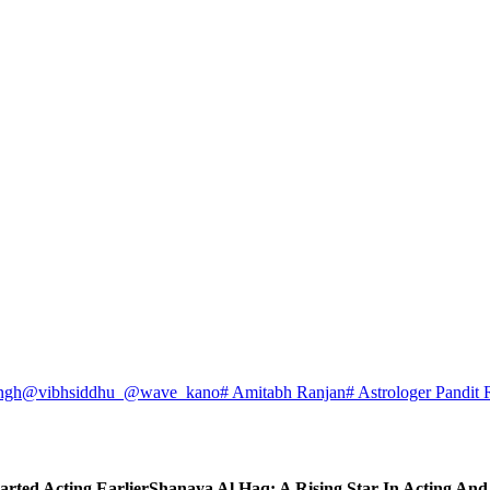
ngh
@vibhsiddhu_
@wave_kano
# Amitabh Ranjan
# Astrologer Pandit 
arted Acting Earlier
Shanaya Al Haq: A Rising Star In Acting An