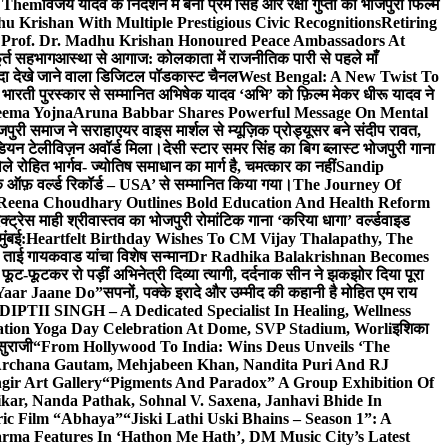
e Them
विजय यादव के निर्देशन में बनी प्रेम सिंह और रक्षा गुप्ता की भोजपुरी फिल्म
u Krishan With Multiple Prestigious Civic Recognitions
Retiring
 Prof. Dr. Madhu Krishan Honoured Peace Ambassadors At
ूर्त सहभाग
आस्था से आगाज: कोलकाता में राजनीतिक पारी से पहले माँ
यादा देखे जाने वाला डिजिटल पॉडकास्ट चैनल
West Bengal: A New Twist To
भारती पुरस्कार से सम्मानित अभिषेक यादव ‘अभि’ को फ़िल्म मेकर धीरू यादव ने
eema Yojna
Aruna Babbar Shares Powerful Message On Mental
ोजपुरी समाज ने सराहा
एयर वाइस मार्शल से म्यूज़िक प्रोड्यूसर बने संदीप रावत,
इंडियन टेलीविज़न अवॉर्ड मिला।
देसी स्टार समर सिंह का बिग ब्लास्ट भोजपुरी गाना
 रोहित भार्गव- ज्योतिष समाधान का मार्ग है, चमत्कार का नहीं
Sandip
ुक ऑफ़ वर्ल्ड रिकॉर्ड – USA’ से सम्मानित किया गया।
The Journey Of
 Reena Choudhary Outlines Bold Education And Health Reform
्ट्रेस माही श्रीवास्तव का भोजपुरी रोमांटिक गाना ‘करिया धागा’ वर्ल्डवाइड
ुंबई:
Heartfelt Birthday Wishes To CM Vijay Thalapathy, The
्रा ताई गायकवाड यांचा विशेष सन्मान
Dr Radhika Balakrishnan Becomes
 फूट-फूटकर रो पड़ीं अभिनेत्री दिव्या त्यागी, दर्दनाक सीन ने झकझोर दिया पूरा
Yaar Jaane Do”
सपनों, पक्के इरादे और उम्मीद की कहानी है मोहित एम राय
 DIPTII SINGH – A Dedicated Specialist In Healing, Wellness
ation Yoga Day Celebration At Dome, SVP Stadium, Worli
इशिका
सुराजी
“From Hollywood To India: Wins Deus Unveils ‘The
 Archana Gautam, Mehjabeen Khan, Nandita Puri And RJ
gir Art Gallery
“Pigments And Paradox” A Group Exhibition Of
kar, Nanda Pathak, Sohnal V. Saxena, Janhavi Bhide In
ric Film “Abhaya”
“Jiski Lathi Uski Bhains – Season 1”: A
rma Features In ‘Hathon Me Hath’, DM Music City’s Latest