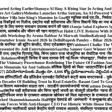
arted Acting Earlier
Shanaya Al Haq: A Rising Star In Acting An
e Art Gallery
Melooha Launches Artha Sutram, An AI-Powered Wea
sher Villa Into King’s Mansion In Goa
सुर म्यूजिक वर्ल्ड प्रा.लि., निर
इड रिकॉर्ड्स पर रिलीज, एक्ट्रेस माही श्रीवास्तव और सिंगर शिवानी सिंह का नया
ीय क्षेत्र के लिए समग्र समाधान उपलब्ध कराने की पहल i
Anuja Sahai Explores 
अध्यात्म, आत्मबोध और जीवन की गहन यात्रा
Nat Habit LIVE Returns With It
alth Workshop By Aruna Babbar At Marwah Studios
Kalyanji Ja
outuber Iconic Award 2026 In Delhi
Rupesh Pandey – Bihar 2026 
धोके चरनिया’ की शूटिंग कंप्लीट, पोस्ट प्रोडक्शन शुरू
Vaishnavi Chalke The W
esented By Joill Entertainments
Saartha Sameer Gore Winner Of 
पी राज, एक्ट्रेस प्रियांशु सिंह, सिंगर एक्टर राजा भोजपुरिया का रोमांटिक गाना 
 Relations
भोजपुरी सिनेमा में जल्द दस्तक देगी नई फिल्म ‘मंगलसूत्र’, निर्माता 
The Visionary Powerhouse Redefining The Future Of Fashion An
e Mountain Air And Solitude.
कौशिक द्विवेदी को मिला ‘आउटस्टैंडिंग ई-क
027) వినియోగదారులకు మొత్తం రూ. 4,666 కోట్ల ప్రయోజనాలను చెల్లించిన ఐసి
्लब हॉस्पिटॅलिटी अँड हॉलिडेज प्रायव्हेट लिमिटेडने कंट्री क्लब मास्टरकार्ड – तुर्
 Decades Of Building Trust In Real Estate
Dr. Basant Goel To Gra
 वीज वितरण व्यवस्थेवर वाढता ताण : तातडीने उपाययोजनांची गरज
Fashion Desi
on
एक्ट्रेस माही श्रीवास्तव और सिंगर सृष्टी भारती का भोजपुरी लोकगीत ‘गवना
ूटिंग
फिल्म जगत के प्रख्यात अशफ़ाक खोपेकर को मिला महाराष्ट्र के राज्यपाल सी.पी
acked Shanmukhananda Hall
राहुल देशपांडे की ‘अभंगवारी’ ने शन्मुखानंद 
oin Forces With Anti-Hunger CEO For Historic White House Disc
 जखमींच्या मदतीसाठी धावले केंद्रीय मंत्री रामदास आठवले; संघमित्रा गायकवाड य