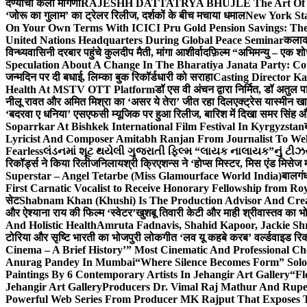
देण्याची केली मागणी
RAJESHH DATTATRYA BHUJLE The Art Of Bein
‘जोरू का गुलाम’ का ट्रेलर रिलीज, दर्शकों के बीच मचाया धमाल
New York Sta
On Your Own Terms With ICICI Pru Gold Pension Savings: The
United Nations Headquarters During Global Peace Seminar
कलाका
विन्ध्यवासिनी दरबार पहुंचे कुलदीप मैती, मांगा आशीर्वाद
फ़िल्म “अभिमन्यु – एक शो
Speculation About A Change In The Bharatiya Janata Party: C
जन्मदिन पर दी बधाई, लिम्का बुक रिकॉर्डधारी को सराहा
Casting Director K
Health At MSTV OTT Platform
डॉ एस वी अंचन द्वारा निर्मित, डॉ अतुल
नीलू रावत और अमित मिश्रा का ‘असर ये तेरा’ जीत रहा दिल
एक्ट्रेस यास्मीन ख
‘बदरवा ए धनिया’ एसएफसी म्यूजिक पर हुआ रिलीज, बारिश में दिखा समर सिंह
Soparrkar At Bishkek International Film Festival In Kyrgyzstan
Lyricist And Composer Amitabh Ranjan From Journalist To Wel
Fearless
લંડનમાં શૂટ થયેલી ગુજરાતી ફિલ્મ “લાયક નાલાયક”નું ટીઝર,
रिकॉर्ड्स ने किया रिलीज
निलायश्री क्रिएशन्स ने ‘होप्स मिस्टर, मिस एंड मिसेज 
Superstar – Angel Tetarbe (Miss Glamourface World India)
बालगंध
First Carnatic Vocalist to Receive Honorary Fellowship from R
सेट
Shabnam Khan (Khushi) Is The Production Advisor And Crea
और ऐश्याना राय की फिल्म ‘स्वेटर’
खुशबू तिवारी केटी और माही श्रीवास्तव का भो
And Holistic Health
Amruta Fadnavis, Shahid Kapoor, Jackie Shr
टोरिया और सृष्टि भारती का भोजपुरी लोकगीत ‘लव यू कहबे करब’ वर्ल्डवाइड रिक
Cinema – A Brief History’” Most Cinematic And Professional C
Anurag Pandey In Mumbai
“Where Silence Becomes Form” Solo 
Paintings By 6 Contemporary Artists In Jehangir Art Gallery
“Fl
Jehangir Art Gallery
Producers Dr. Vimal Raj Mathur And Rupe
Powerful Web Series From Producer MK Rajput That Exposes 