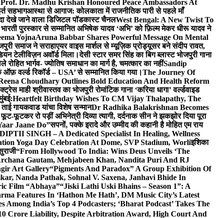
 Prof. Dr. Madhu Krishan Honoured Peace Ambassadors At
ूर्त सहभाग
आस्था से आगाज: कोलकाता में राजनीतिक पारी से पहले माँ
यादा देखे जाने वाला डिजिटल पॉडकास्ट चैनल
West Bengal: A New Twist To
भारती पुरस्कार से सम्मानित अभिषेक यादव ‘अभि’ को फ़िल्म मेकर धीरू यादव ने
eema Yojna
Aruna Babbar Shares Powerful Message On Mental
ोजपुरी समाज ने सराहा
एयर वाइस मार्शल से म्यूज़िक प्रोड्यूसर बने संदीप रावत,
इंडियन टेलीविज़न अवॉर्ड मिला।
देसी स्टार समर सिंह का बिग ब्लास्ट भोजपुरी गाना
 रोहित भार्गव- ज्योतिष समाधान का मार्ग है, चमत्कार का नहीं
Sandip
ुक ऑफ़ वर्ल्ड रिकॉर्ड – USA’ से सम्मानित किया गया।
The Journey Of
 Reena Choudhary Outlines Bold Education And Health Reform
्ट्रेस माही श्रीवास्तव का भोजपुरी रोमांटिक गाना ‘करिया धागा’ वर्ल्डवाइड
ुंबई:
Heartfelt Birthday Wishes To CM Vijay Thalapathy, The
्रा ताई गायकवाड यांचा विशेष सन्मान
Dr Radhika Balakrishnan Becomes
 फूट-फूटकर रो पड़ीं अभिनेत्री दिव्या त्यागी, दर्दनाक सीन ने झकझोर दिया पूरा
Yaar Jaane Do”
सपनों, पक्के इरादे और उम्मीद की कहानी है मोहित एम राय
 DIPTII SINGH – A Dedicated Specialist In Healing, Wellness
ation Yoga Day Celebration At Dome, SVP Stadium, Worli
इशिका
सुराजी
“From Hollywood To India: Wins Deus Unveils ‘The
 Archana Gautam, Mehjabeen Khan, Nandita Puri And RJ
gir Art Gallery
“Pigments And Paradox” A Group Exhibition Of
kar, Nanda Pathak, Sohnal V. Saxena, Janhavi Bhide In
ric Film “Abhaya”
“Jiski Lathi Uski Bhains – Season 1”: A
rma Features In ‘Hathon Me Hath’, DM Music City’s Latest
 Among India’s Top 4 Podcasters; ‘Bharat Podcast’ Takes The
0 Crore Liability, Despite Arbitration Award, High Court And