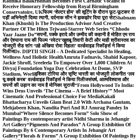
Radhika Balakrishnan Becomes First Carnatic Vocalist to
Receive Honorary Fellowship from Royal Birmingham
Conservatoire, UK
फिल्म ‘शेल्टर होम’ की शूटिंग के दौरान फूट-फूटकर रो
पड़ीं अभिनेत्री दिव्या त्यागी, दर्दनाक सीन ने झकझोर दिया पूरा सेट
Shabnam
Khan (Khushi) Is The Production Advisor And Creative
Partner Of The Hiten Tejwani-Starrer Web Series “Chhodo
Yaar Jaane Do”
सपनों, पक्के इरादे और उम्मीद की कहानी है मोहित एम राय
और ऐश्याना राय की फिल्म ‘स्वेटर’
खुशबू तिवारी केटी और माही श्रीवास्तव का
भोजपुरी सैड सांग ‘उहे अंखिया रोवा दिहला’ वर्ल्डवाइड रिकॉर्ड्स ने किया
रिलीज
Dr. DIPTII SINGH – A Dedicated Specialist In Healing,
Wellness And Holistic Health
Amruta Fadnavis, Shahid Kapoor,
Jackie Shroff, Sreeleela To Empower Over 1,000 Children At
Divyaj Foundation Yoga Day Celebration At Dome, SVP
Stadium, Worli
इशिका टोरिया और सृष्टि भारती का भोजपुरी लोकगीत ‘लव
यू कहबे करब’ वर्ल्डवाइड रिकॉर्ड्स ने किया रिलीज
संघर्ष, आत्मविश्वास और
सपनों की उड़ान का नाम है मोनिका सुराजी
“From Hollywood To India:
Wins Deus Unveils ‘The Cinema – A Brief History’” Most
Cinematic And Professional Choice For Media
Kakali
Bhattacharya Unveils Glam Beat 2.0 With Archana Gautam,
Mehjabeen Khan, Nandita Puri And RJ Anurag Pandey In
Mumbai
“Where Silence Becomes Form” Solo Show of
Paintings By contemporary artist Nidhi Sharma in Jehangir
Art Gallery
“Pigments And Paradox” A Group Exhibition Of
Paintings By 6 Contemporary Artists In Jehangir Art
Gallery
“Florals & Forms” A Group Exhibition Of Paintings By