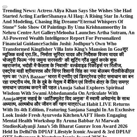
Skip
to
Trending News:
Actress Aliya Khan Says She Wishes She Had
content
Started Acting Earlier
Shanaya Al Haq: A Rising Star In Acting
And Modeling, Chasing Big Dreams
“Eternal Whispers Of
Stone” Solo Show Of Paintings By Uma Krishnamoorthy In
Nehru Centre Art Gallery
Melooha Launches Artha Sutram, An
AI-Powered Wealth Intelligence Report For Personalized
Financial Guidance
Sachiin Joshi: Jodhpur’s Own Who
Transformed Kingfisher Villa Into King’s Mansion In Goa
सुर
म्यूजिक वर्ल्ड प्रा.लि., निर्माता सुरिंदर यादव और निर्देशक विजय यादव की
भोजपुरी फिल्म ‘गंगा जमुना सरस्वती’ की शूटिंग ग्रैंड मुहूर्त करके शुरू
महराजगंज, भदोही में
‘कैलाश के निवासी’ वर्ल्डवाइड रिकॉर्ड्स पर रिलीज,
एक्ट्रेस माही श्रीवास्तव और सिंगर शिवानी सिंह का नया बोलबम गीत
वीकेडीएल
ग्रुप का ‘NPA Bazaar’ भारत में एनपीए एवं डिस्ट्रेस्ड एसेट समाधान का बन
रहा राष्ट्रीय मंच, वि के दुबे के नेतृत्व में बैंकिंग एवं वित्तीय क्षेत्र के लिए समग्र
समाधान उपलब्ध कराने की पहल i
Anuja Sahai Explores Spiritual
Wisdom With Swami Abhedananda On Articulate With
Anuja
अनुजा सहाई के ‘आर्टिक्युलेट विद अनुजा’ में स्वामी अभेदानंद के साथ
अध्यात्म, आत्मबोध और जीवन की गहन यात्रा
Nat Habit LIVE Returns
With Its 4th Edition, Featuring Sanjana Sanghi In An Exclusive
Look Inside Fresh Ayurveda Kitchen
AAFT Hosts Engaging
Mental Health Workshop By Aruna Babbar At Marwah
Studios
Kalyanji Jana’s 5th Bharat Gaurav Icon Award 2026
Held In Delhi
7th DPIAF Lifestyle Iconic Award & 3rd DPIAF