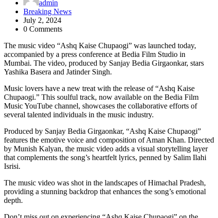
admin
Breaking News
July 2, 2024
0 Comments
The music video “Ashq Kaise Chupaogi” was launched today,
accompanied by a press conference at Bedia Film Studio in
Mumbai. The video, produced by Sanjay Bedia Girgaonkar, stars
Yashika Basera and Jatinder Singh.
Music lovers have a new treat with the release of “Ashq Kaise
Chupaogi.” This soulful track, now available on the Bedia Film
Music YouTube channel, showcases the collaborative efforts of
several talented individuals in the music industry.
Produced by Sanjay Bedia Girgaonkar, “Ashq Kaise Chupaogi”
features the emotive voice and composition of Aman Khan. Directed
by Munish Kalyan, the music video adds a visual storytelling layer
that complements the song’s heartfelt lyrics, penned by Salim Ilahi
Isrisi.
The music video was shot in the landscapes of Himachal Pradesh,
providing a stunning backdrop that enhances the song’s emotional
depth.
Don’t miss out on experiencing “Ashq Kaise Chupaogi” on the