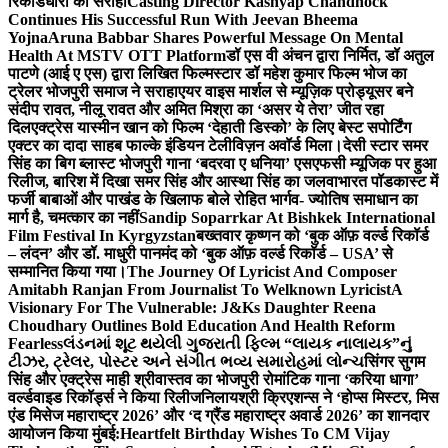
रिकॉर्डधारी को सराहा
Casting Director Kashyap Chandhock
Continues His Successful Run With Jeevan Bheema
Yojna
Aruna Babbar Shares Powerful Message On Mental
Health At MSTV OTT Platform
डॉ एस वी अंचन द्वारा निर्मित, डॉ अतुल
पाटणे (आई ए एस) द्वारा लिखित फिल्मस्टार डॉ महेश कुमार फिल्म भोज का
ट्रेलर भोजपुरी समाज ने सराहा
एयर वाइस मार्शल से म्यूज़िक प्रोड्यूसर बने
संदीप रावत, नीलू रावत और अमित मिश्रा का ‘असर ये तेरा’ जीत रहा
दिल
एक्ट्रेस यास्मीन खान को फिल्म ‘देहाती डिस्को’ के लिए बेस्ट सपोर्टिंग
एक्टर का दादा साहब फाल्के इंडियन टेलीविज़न अवॉर्ड मिला।
देसी स्टार समर
सिंह का बिग ब्लास्ट भोजपुरी गाना ‘बदरवा ए धनिया’ एसएफसी म्यूजिक पर हुआ
रिलीज, बारिश में दिखा समर सिंह और आस्था सिंह का जलवा
भारत पॉडकास्ट में
फर्जी बाबाओं और पाखंड के खिलाफ बोले रोहित भार्गव- ज्योतिष समाधान का
मार्ग है, चमत्कार का नहीं
Sandip Soparrkar At Bishkek International
Film Festival In Kyrgyzstan
बख्तवार कृष्णन को ‘बुक ऑफ़ वर्ल्ड रिकॉर्ड
– लंदन’ और डॉ. माधुरी पानमंद को ‘बुक ऑफ़ वर्ल्ड रिकॉर्ड – USA’ से
सम्मानित किया गया।
The Journey Of Lyricist And Composer
Amitabh Ranjan From Journalist To Welknown Lyricist
A
Visionary For The Vulnerable: J&Ks Daughter Reena
Choudhary Outlines Bold Education And Health Reform
Fearless
લંડનમાં શૂટ થયેલી ગુજરાતી ફિલ્મ “લાયક નાલાયક”નું
ટીઝર, ટ્રેલર, પોસ્ટર અને સંગીત ભવ્ય સમારોહમાં લોન્ચ
सिंगर सुगम
सिंह और एक्ट्रेस माही श्रीवास्तव का भोजपुरी रोमांटिक गाना ‘करिया धागा’
वर्ल्डवाइड रिकॉर्ड्स ने किया रिलीज
निलायश्री क्रिएशन्स ने ‘होप्स मिस्टर, मिस
एंड मिसेज महाराष्ट्र 2026’ और ‘द ग्रैंड महाराष्ट्र अवार्ड 2026’ का शानदार
आयोजन किया मुंबई:
Heartfelt Birthday Wishes To CM Vijay