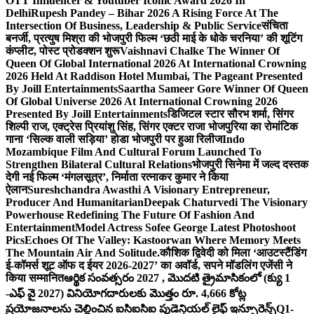
OTT Influencer & Youtuber Iconic Award 2026 In
Delhi
Rupesh Pandey – Bihar 2026 A Rising Force At The
Intersection Of Business, Leadership & Public Service
संचिता
बनर्जी, प्रत्युष मिश्रा की भोजपुरी फिल्म ‘छठी माई के धोके चरनिया’ की शूटिंग
कंप्लीट, पोस्ट प्रोडक्शन शुरू
Vaishnavi Chalke The Winner Of
Queen Of Global International 2026 At International Crowning
2026 Held At Raddison Hotel Mumbai, The Pageant Presented
By Joill Entertainments
Saartha Sameer Gore Winner Of Queen
Of Global Universe 2026 At International Crowning 2026
Presented By Joill Entertainments
डिजिटल स्टार सौरभ शर्मा, सिंगर
शिल्पी राज, एक्ट्रेस प्रियांशु सिंह, सिंगर एक्टर राजा भोजपुरिया का रोमांटिक
गाना ‘सिल्क वाली सड़िया’ होडा भोजपुरी पर हुआ रिलीज
Indo
Mozambique Film And Cultural Forum Launched To
Strengthen Bilateral Cultural Relations
भोजपुरी सिनेमा में जल्द दस्तक
देगी नई फिल्म ‘मंगलसूत्र’, निर्माता रत्नाकर कुमार ने किया
ऐलान
Sureshchandra Awasthi A Visionary Entrepreneur,
Producer And Humanitarian
Deepak Chaturvedi The Visionary
Powerhouse Redefining The Future Of Fashion And
Entertainment
Model Actress Sofee George Latest Photoshoot
Pics
Echoes Of The Valley: Kastoorwan Where Memory Meets
The Mountain Air And Solitude.
कौशिक द्विवेदी को मिला ‘आउटस्टैंडिंग
ई-कॉमर्स शूट ऑफ द ईयर 2026-2027’ का अवॉर्ड, सपने मॉडलिंग एजेंसी ने
किया सम्मानित
ఆర్థిక సంవత్సరం 2027 , మొదటి త్రైమాసికంలో (క్యు 1
-ఎఫ్ వై 2027) వినియోగదారులకు మొత్తం రూ. 4,666 కోట్ల
ప్రయోజనాలను చెల్లించిన ఐసిఐసిఐ ప్రుడెన్షియల్ లైఫ్ ఇన్సూరెన్స్
Q1-