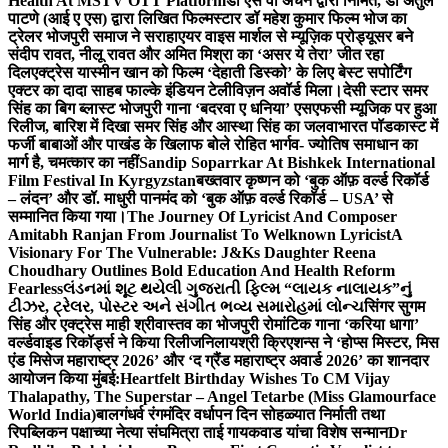
Health At MSTV OTT Platform
डॉ एस वी अंचन द्वारा निर्मित, डॉ अतुल
पाटणे (आई ए एस) द्वारा लिखित फिल्मस्टार डॉ महेश कुमार फिल्म भोज का
ट्रेलर भोजपुरी समाज ने सराहा
एयर वाइस मार्शल से म्यूज़िक प्रोड्यूसर बने
संदीप रावत, नीलू रावत और अमित मिश्रा का ‘असर ये तेरा’ जीत रहा
दिल
एक्ट्रेस यास्मीन खान को फिल्म ‘देहाती डिस्को’ के लिए बेस्ट सपोर्टिंग
एक्टर का दादा साहब फाल्के इंडियन टेलीविज़न अवॉर्ड मिला।
देसी स्टार समर
सिंह का बिग ब्लास्ट भोजपुरी गाना ‘बदरवा ए धनिया’ एसएफसी म्यूजिक पर हुआ
रिलीज, बारिश में दिखा समर सिंह और आस्था सिंह का जलवा
भारत पॉडकास्ट में
फर्जी बाबाओं और पाखंड के खिलाफ बोले रोहित भार्गव- ज्योतिष समाधान का
मार्ग है, चमत्कार का नहीं
Sandip Soparrkar At Bishkek International
Film Festival In Kyrgyzstan
बख्तवार कृष्णन को ‘बुक ऑफ़ वर्ल्ड रिकॉर्ड
– लंदन’ और डॉ. माधुरी पानमंद को ‘बुक ऑफ़ वर्ल्ड रिकॉर्ड – USA’ से
सम्मानित किया गया।
The Journey Of Lyricist And Composer
Amitabh Ranjan From Journalist To Welknown Lyricist
A
Visionary For The Vulnerable: J&Ks Daughter Reena
Choudhary Outlines Bold Education And Health Reform
Fearless
લંડનમાં શૂટ થયેલી ગુજરાતી ફિલ્મ “લાયક નાલાયક”નું
ટીઝર, ટ્રેલર, પોસ્ટર અને સંગીત ભવ્ય સમારોહમાં લોન્ચ
सिंगर सुगम
सिंह और एक्ट्रेस माही श्रीवास्तव का भोजपुरी रोमांटिक गाना ‘करिया धागा’
वर्ल्डवाइड रिकॉर्ड्स ने किया रिलीज
निलायश्री क्रिएशन्स ने ‘होप्स मिस्टर, मिस
एंड मिसेज महाराष्ट्र 2026’ और ‘द ग्रैंड महाराष्ट्र अवार्ड 2026’ का शानदार
आयोजन किया मुंबई:
Heartfelt Birthday Wishes To CM Vijay
Thalapathy, The Superstar – Angel Tetarbe (Miss Glamourface
World India)
बालगंधर्व रंगमंदिर वर्धापन दिन सोहळ्यात निर्माती तथा
रिपब्लिकन पक्षाच्या नेत्या संघमित्रा ताई गायकवाड यांचा विशेष सन्मान
Dr