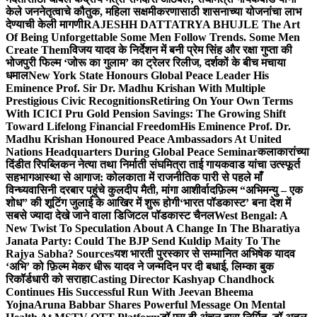
केले जननेतृत्वाचे कौतुक, महिला सक्षमीकरणासाठी शासनाच्या योजनांचा लाभ
देण्याची केली मागणी
RAJESHH DATTATRYA BHUJLE The Art
Of Being Unforgettable Some Men Follow Trends. Some Men
Create Them
विजय यादव के निर्देशन में बनी प्रेम सिंह और रक्षा गुप्ता की
भोजपुरी फिल्म ‘जोरू का गुलाम’ का ट्रेलर रिलीज, दर्शकों के बीच मचाया
धमाल
New York State Honours Global Peace Leader His
Eminence Prof. Sir Dr. Madhu Krishan With Multiple
Prestigious Civic Recognitions
Retiring On Your Own Terms
With ICICI Pru Gold Pension Savings: The Growing Shift
Toward Lifelong Financial Freedom
His Eminence Prof. Dr.
Madhu Krishan Honoured Peace Ambassadors At United
Nations Headquarters During Global Peace Seminar
कलाकारांच्या
दिंडीत रिपब्लिकन नेत्या तथा निर्माती संघमित्रा ताई गायकवाड यांचा उत्स्फूर्त
सहभाग
आस्था से आगाज: कोलकाता में राजनीतिक पारी से पहले माँ
विन्ध्यवासिनी दरबार पहुंचे कुलदीप मैती, मांगा आशीर्वाद
फ़िल्म “अभिमन्यु – एक
शोध” की शूटिंग जुलाई के आखिर में शुरू होगी
‘भारत पॉडकास्ट’ बना देश में
सबसे ज्यादा देखे जाने वाला डिजिटल पॉडकास्ट चैनल
West Bengal: A
New Twist To Speculation About A Change In The Bharatiya
Janata Party: Could The BJP Send Kuldip Maity To The
Rajya Sabha? Sources
यश भारती पुरस्कार से सम्मानित अभिषेक यादव
‘अभि’ को फ़िल्म मेकर धीरू यादव ने जन्मदिन पर दी बधाई, लिम्का बुक
रिकॉर्डधारी को सराहा
Casting Director Kashyap Chandhock
Continues His Successful Run With Jeevan Bheema
Yojna
Aruna Babbar Shares Powerful Message On Mental