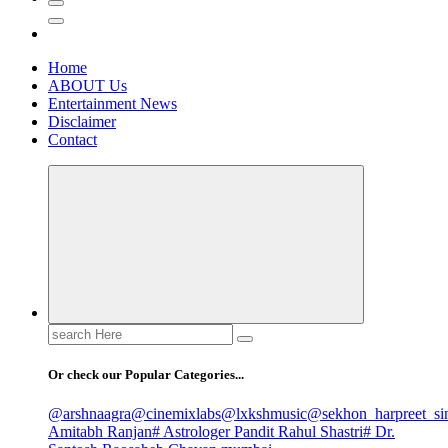
Home
ABOUT Us
Entertainment News
Disclaimer
Contact
Search
for:
Or check our Popular Categories...
@arshnaagra
@cinemixlabs
@lxkshmusic
@sekhon_harpreet_si
Amitabh Ranjan
# Astrologer Pandit Rahul Shastri
# Dr.