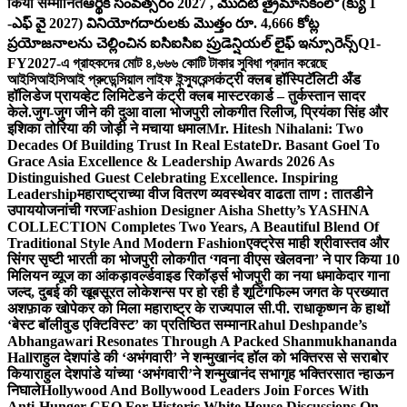
किया सम्मानित
ఆర్థిక సంవత్సరం 2027 , మొదటి త్రైమాసికంలో (క్యు 1
-ఎఫ్ వై 2027) వినియోగదారులకు మొత్తం రూ. 4,666 కోట్ల
ప్రయోజనాలను చెల్లించిన ఐసిఐసిఐ ప్రుడెన్షియల్ లైఫ్ ఇన్సూరెన్స్
Q1-
FY2027-এ গ্রাহকদের মোট ৪,৬৬৬ কোটি টাকার সুবিধা প্রদান করেছে
আইসিআইসিআই প্রুডেন্সিয়াল লাইফ ইন্স্যুরেন্স
कंट्री क्लब हॉस्पिटॅलिटी अँड
हॉलिडेज प्रायव्हेट लिमिटेडने कंट्री क्लब मास्टरकार्ड – तुर्कस्तान सादर
केले.
जुग-जुग जीने की दुआ वाला भोजपुरी लोकगीत रिलीज, प्रियंका सिंह और
इशिका तोरिया की जोड़ी ने मचाया धमाल
Mr. Hitesh Nihalani: Two
Decades Of Building Trust In Real Estate
Dr. Basant Goel To
Grace Asia Excellence & Leadership Awards 2026 As
Distinguished Guest Celebrating Excellence. Inspiring
Leadership
महाराष्ट्राच्या वीज वितरण व्यवस्थेवर वाढता ताण : तातडीने
उपाययोजनांची गरज
Fashion Designer Aisha Shetty’s YASHNA
COLLECTION Completes Two Years, A Beautiful Blend Of
Traditional Style And Modern Fashion
एक्ट्रेस माही श्रीवास्तव और
सिंगर सृष्टी भारती का भोजपुरी लोकगीत ‘गवना वीएस खेलवना’ ने पार किया 10
मिलियन व्यूज का आंकड़ा
वर्ल्डवाइड रिकॉर्ड्स भोजपुरी का नया धमाकेदार गाना
जल्द, दुबई की खूबसूरत लोकेशन्स पर हो रही है शूटिंग
फिल्म जगत के प्रख्यात
अशफ़ाक खोपेकर को मिला महाराष्ट्र के राज्यपाल सी.पी. राधाकृष्णन के हाथों
‘बेस्ट बॉलीवुड एक्टिविस्ट’ का प्रतिष्ठित सम्मान
Rahul Deshpande’s
Abhangawari Resonates Through A Packed Shanmukhananda
Hall
राहुल देशपांडे की ‘अभंगवारी’ ने शन्मुखानंद हॉल को भक्तिरस से सराबोर
किया
राहुल देशपांडे यांच्या ‘अभंगवारी’ने शन्मुखानंद सभागृह भक्तिरसात न्हाऊन
निघाले
Hollywood And Bollywood Leaders Join Forces With
Anti-Hunger CEO For Historic White House Discussions On