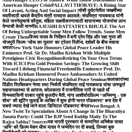
American Hunger Crisis
PALLAVI THORAVE: A Rising Star
Of Lavani, Acting And Social Impact !
मोशी दुर्घटनेतील जखमींच्या
मदतीसाठी धावले केंद्रीय मंत्री रामदास आठवले; संघमित्रा गायकवाड यांनी
केले जननेतृत्वाचे कौतुक, महिला सक्षमीकरणासाठी शासनाच्या योजनांचा लाभ
देण्याची केली मागणी
RAJESHH DATTATRYA BHUJLE The Art
Of Being Unforgettable Some Men Follow Trends. Some Men
Create Them
विजय यादव के निर्देशन में बनी प्रेम सिंह और रक्षा गुप्ता की
भोजपुरी फिल्म ‘जोरू का गुलाम’ का ट्रेलर रिलीज, दर्शकों के बीच मचाया
धमाल
New York State Honours Global Peace Leader His
Eminence Prof. Sir Dr. Madhu Krishan With Multiple
Prestigious Civic Recognitions
Retiring On Your Own Terms
With ICICI Pru Gold Pension Savings: The Growing Shift
Toward Lifelong Financial Freedom
His Eminence Prof. Dr.
Madhu Krishan Honoured Peace Ambassadors At United
Nations Headquarters During Global Peace Seminar
कलाकारांच्या
दिंडीत रिपब्लिकन नेत्या तथा निर्माती संघमित्रा ताई गायकवाड यांचा उत्स्फूर्त
सहभाग
आस्था से आगाज: कोलकाता में राजनीतिक पारी से पहले माँ
विन्ध्यवासिनी दरबार पहुंचे कुलदीप मैती, मांगा आशीर्वाद
फ़िल्म “अभिमन्यु – एक
शोध” की शूटिंग जुलाई के आखिर में शुरू होगी
‘भारत पॉडकास्ट’ बना देश में
सबसे ज्यादा देखे जाने वाला डिजिटल पॉडकास्ट चैनल
West Bengal: A
New Twist To Speculation About A Change In The Bharatiya
Janata Party: Could The BJP Send Kuldip Maity To The
Rajya Sabha? Sources
यश भारती पुरस्कार से सम्मानित अभिषेक यादव
‘अभि’ को फ़िल्म मेकर धीरू यादव ने जन्मदिन पर दी बधाई, लिम्का बुक