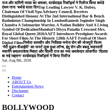
राज और दामिनी यादव का धमाका, वर्ल्डवाइड रिकॉर्ड्स ने रिलीज किया बर्थडे
एंथम गाना ‘बर्थडे वाला दिन
Top Leading Lawyer V. K. Dubey,
Chairman Of Vkdl Npa Advisory Council, Receives
Distinguished Honour At The 2nd International Bar & Bench
Badminton Championship In London
Ramesh Joginder Singh
Chandra A Submarine Warrior, A Nation Builder And A Living
Symbol Of Dedication
Mumbai’s Divya Patadia Crowned Mrs.
Royal Global Queen 2026
AAFT Introduces Prestigious Awards
For Short Films At The Historic 128th AAFT Festival Of Short
Digital Films
निर्माता धरमवीर और निर्देशक मनोज सेन की भोजपुरी फिल्म
‘मेरी दुल्हन वीआईपी’ का फर्स्ट लुक हुआ लॉन्च, इंदु सेन और बबलू चक्रवर्ती
मचायेंगे धमाल
राकेश मिश्रा और शिल्पी राज का नया धमाकेदार लोकगीत ‘दिलवा
बा रुई जइसन’ वर्ल्डवाइड रिकॉर्ड्स ने किया रिलीज
Sat. Aug 8th, 2026
Home
ABOUT Us
Entertainment News
Disclaimer
Contact
BOLLYWOOD