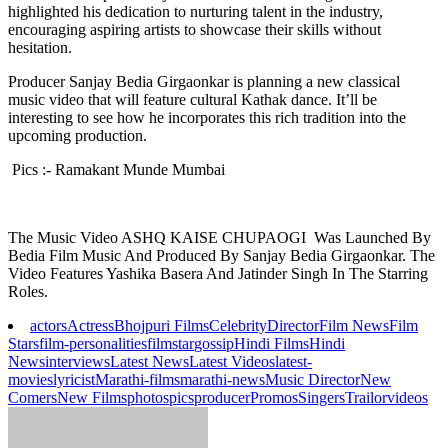
highlighted his dedication to nurturing talent in the industry,
encouraging aspiring artists to showcase their skills without
hesitation.
Producer Sanjay Bedia Girgaonkar is planning a new classical
music video that will feature cultural Kathak dance. It’ll be
interesting to see how he incorporates this rich tradition into the
upcoming production.
Pics :- Ramakant Munde Mumbai
The Music Video ASHQ KAISE CHUPAOGI Was Launched By
Bedia Film Music And Produced By Sanjay Bedia Girgaonkar. The
Video Features Yashika Basera And Jatinder Singh In The Starring
Roles.
actors
Actress
Bhojpuri Films
Celebrity
Director
Film News
Film
Stars
film-personalities
filmstar
gossip
Hindi Films
Hindi
News
interviews
Latest News
Latest Videos
latest-
movies
lyricist
Marathi-films
marathi-news
Music Director
New
Comers
New Films
photos
pics
producer
Promos
Singers
Trailor
videos