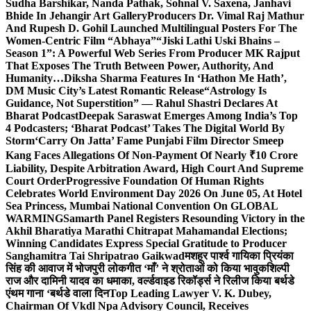
Sudha Barshikar, Nanda Pathak, Sohnal V. Saxena, Janhavi
Bhide In Jehangir Art Gallery
Producers Dr. Vimal Raj Mathur
And Rupesh D. Gohil Launched Multilingual Posters For The
Women-Centric Film “Abhaya”
“Jiski Lathi Uski Bhains –
Season 1”: A Powerful Web Series From Producer MK Rajput
That Exposes The Truth Between Power, Authority, And
Humanity…
Diksha Sharma Features In ‘Hathon Me Hath’,
DM Music City’s Latest Romantic Release
“Astrology Is
Guidance, Not Superstition” — Rahul Shastri Declares At
Bharat Podcast
Deepak Saraswat Emerges Among India’s Top
4 Podcasters; ‘Bharat Podcast’ Takes The Digital World By
Storm
‘Carry On Jatta’ Fame Punjabi Film Director Smeep
Kang Faces Allegations Of Non-Payment Of Nearly ₹10 Crore
Liability, Despite Arbitration Award, High Court And Supreme
Court Order
Progressive Foundation Of Human Rights
Celebrates World Environment Day 2026 On June 05, At Hotel
Sea Princess, Mumbai National Convention On GLOBAL
WARMING
Samarth Panel Registers Resounding Victory in the
Akhil Bharatiya Marathi Chitrapat Mahamandal Elections;
Winning Candidates Express Special Gratitude to Producer
Sanghamitra Tai Shripatrao Gaikwad
मशहूर पार्श्व गायिका प्रियंका
सिंह की आवाज में भोजपुरी लोकगीत ‘माँ’ ने श्रोताओं को किया भावुक
शिल्पी
राज और दामिनी यादव का धमाका, वर्ल्डवाइड रिकॉर्ड्स ने रिलीज किया बर्थडे
एंथम गाना ‘बर्थडे वाला दिन
Top Leading Lawyer V. K. Dubey,
Chairman Of Vkdl Npa Advisory Council, Receives