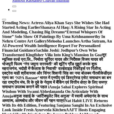
Santosh Raosaheb Chavan mumbai
Trending News:
Actress Aliya Khan Says She Wishes She Had
Started Acting Earlier
Shanaya Al Haq: A Rising Star In Acting
And Modeling, Chasing Big Dreams
“Eternal Whispers Of
Stone” Solo Show Of Paintings By Uma Krishnamoorthy In
Nehru Centre Art Gallery
Melooha Launches Artha Sutram, An
AI-Powered Wealth Intelligence Report For Personalized
Financial Guidance
Sachiin Joshi: Jodhpur’s Own Who
Transformed Kingfisher Villa Into King’s Mansion In Goa
सुर
म्यूजिक वर्ल्ड प्रा.लि., निर्माता सुरिंदर यादव और निर्देशक विजय यादव की
भोजपुरी फिल्म ‘गंगा जमुना सरस्वती’ की शूटिंग ग्रैंड मुहूर्त करके शुरू
महराजगंज, भदोही में
‘कैलाश के निवासी’ वर्ल्डवाइड रिकॉर्ड्स पर रिलीज,
एक्ट्रेस माही श्रीवास्तव और सिंगर शिवानी सिंह का नया बोलबम गीत
वीकेडीएल
ग्रुप का ‘NPA Bazaar’ भारत में एनपीए एवं डिस्ट्रेस्ड एसेट समाधान का बन
रहा राष्ट्रीय मंच, वि के दुबे के नेतृत्व में बैंकिंग एवं वित्तीय क्षेत्र के लिए समग्र
समाधान उपलब्ध कराने की पहल i
Anuja Sahai Explores Spiritual
Wisdom With Swami Abhedananda On Articulate With
Anuja
अनुजा सहाई के ‘आर्टिक्युलेट विद अनुजा’ में स्वामी अभेदानंद के साथ
अध्यात्म, आत्मबोध और जीवन की गहन यात्रा
Nat Habit LIVE Returns
With Its 4th Edition, Featuring Sanjana Sanghi In An Exclusive
Look Inside Fresh Ayurveda Kitchen
AAFT Hosts Engaging