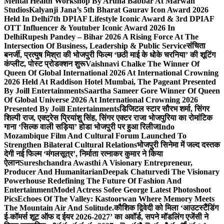
Mental Health Workshop By Aruna Babbar At Marwah
Studios
Kalyanji Jana’s 5th Bharat Gaurav Icon Award 2026
Held In Delhi
7th DPIAF Lifestyle Iconic Award & 3rd DPIAF
OTT Influencer & Youtuber Iconic Award 2026 In
Delhi
Rupesh Pandey – Bihar 2026 A Rising Force At The
Intersection Of Business, Leadership & Public Service
संचिता
बनर्जी, प्रत्युष मिश्रा की भोजपुरी फिल्म ‘छठी माई के धोके चरनिया’ की शूटिंग
कंप्लीट, पोस्ट प्रोडक्शन शुरू
Vaishnavi Chalke The Winner Of
Queen Of Global International 2026 At International Crowning
2026 Held At Raddison Hotel Mumbai, The Pageant Presented
By Joill Entertainments
Saartha Sameer Gore Winner Of Queen
Of Global Universe 2026 At International Crowning 2026
Presented By Joill Entertainments
डिजिटल स्टार सौरभ शर्मा, सिंगर
शिल्पी राज, एक्ट्रेस प्रियांशु सिंह, सिंगर एक्टर राजा भोजपुरिया का रोमांटिक
गाना ‘सिल्क वाली सड़िया’ होडा भोजपुरी पर हुआ रिलीज
Indo
Mozambique Film And Cultural Forum Launched To
Strengthen Bilateral Cultural Relations
भोजपुरी सिनेमा में जल्द दस्तक
देगी नई फिल्म ‘मंगलसूत्र’, निर्माता रत्नाकर कुमार ने किया
ऐलान
Sureshchandra Awasthi A Visionary Entrepreneur,
Producer And Humanitarian
Deepak Chaturvedi The Visionary
Powerhouse Redefining The Future Of Fashion And
Entertainment
Model Actress Sofee George Latest Photoshoot
Pics
Echoes Of The Valley: Kastoorwan Where Memory Meets
The Mountain Air And Solitude.
कौशिक द्विवेदी को मिला ‘आउटस्टैंडिंग
ई-कॉमर्स शूट ऑफ द ईयर 2026-2027’ का अवॉर्ड, सपने मॉडलिंग एजेंसी ने