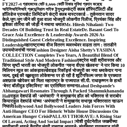
FY2027-এ গ্রাহকদের মোট ৪,৬৬৬ কোটি টাকার সুবিধা প্রদান করেছে
আইসিআইসিআই প্রুডেন্সিয়াল লাইফ ইন্স্যুরেন্স
कंट्री क्लब हॉस्पिटॅलिटी अँड
हॉलिडेज प्रायव्हेट लिमिटेडने कंट्री क्लब मास्टरकार्ड – तुर्कस्तान सादर
केले.
जुग-जुग जीने की दुआ वाला भोजपुरी लोकगीत रिलीज, प्रियंका सिंह और
इशिका तोरिया की जोड़ी ने मचाया धमाल
Mr. Hitesh Nihalani: Two
Decades Of Building Trust In Real Estate
Dr. Basant Goel To
Grace Asia Excellence & Leadership Awards 2026 As
Distinguished Guest Celebrating Excellence. Inspiring
Leadership
महाराष्ट्राच्या वीज वितरण व्यवस्थेवर वाढता ताण : तातडीने
उपाययोजनांची गरज
Fashion Designer Aisha Shetty’s YASHNA
COLLECTION Completes Two Years, A Beautiful Blend Of
Traditional Style And Modern Fashion
एक्ट्रेस माही श्रीवास्तव और
सिंगर सृष्टी भारती का भोजपुरी लोकगीत ‘गवना वीएस खेलवना’ ने पार किया 10
मिलियन व्यूज का आंकड़ा
वर्ल्डवाइड रिकॉर्ड्स भोजपुरी का नया धमाकेदार गाना
जल्द, दुबई की खूबसूरत लोकेशन्स पर हो रही है शूटिंग
फिल्म जगत के प्रख्यात
अशफ़ाक खोपेकर को मिला महाराष्ट्र के राज्यपाल सी.पी. राधाकृष्णन के हाथों
‘बेस्ट बॉलीवुड एक्टिविस्ट’ का प्रतिष्ठित सम्मान
Rahul Deshpande’s
Abhangawari Resonates Through A Packed Shanmukhananda
Hall
राहुल देशपांडे की ‘अभंगवारी’ ने शन्मुखानंद हॉल को भक्तिरस से सराबोर
किया
राहुल देशपांडे यांच्या ‘अभंगवारी’ने शन्मुखानंद सभागृह भक्तिरसात न्हाऊन
निघाले
Hollywood And Bollywood Leaders Join Forces With
Anti-Hunger CEO For Historic White House Discussions On
American Hunger Crisis
PALLAVI THORAVE: A Rising Star
Of Lavani, Acting And Social Impact !
मोशी दुर्घटनेतील जखमींच्या
मदतीसाठी धावले केंद्रीय मंत्री रामदास आठवले; संघमित्रा गायकवाड यांनी