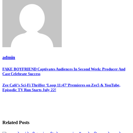
admin
Post
FAKE BOYFRIEND Captivates Audiences In Second Week: Producer And
Cast Celebrate Success
navigation
Zee Café’s Sci-Fi Thriller ‘Loop 11:47’ Premieres on Zee5 & YouTube,
Episodic TV Run Starts July 22!
Related Posts