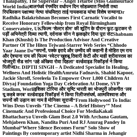
Thalapathy, The Superstar – Angel Tetarbe (Miss Glamourface
World India)
बालगंधर्व रंगमंदिर वर्धापन दिन सोहळ्यात निर्माती तथा
रिपब्लिकन पक्षाच्या नेत्या संघमित्रा ताई गायकवाड यांचा विशेष सन्मान
Dr
Radhika Balakrishnan Becomes First Carnatic Vocalist to
Receive Honorary Fellowship from Royal Birmingham
Conservatoire, UK
फिल्म ‘शेल्टर होम’ की शूटिंग के दौरान फूट-फूटकर रो
पड़ीं अभिनेत्री दिव्या त्यागी, दर्दनाक सीन ने झकझोर दिया पूरा सेट
Shabnam
Khan (Khushi) Is The Production Advisor And Creative
Partner Of The Hiten Tejwani-Starrer Web Series “Chhodo
Yaar Jaane Do”
सपनों, पक्के इरादे और उम्मीद की कहानी है मोहित एम राय
और ऐश्याना राय की फिल्म ‘स्वेटर’
खुशबू तिवारी केटी और माही श्रीवास्तव का
भोजपुरी सैड सांग ‘उहे अंखिया रोवा दिहला’ वर्ल्डवाइड रिकॉर्ड्स ने किया
रिलीज
Dr. DIPTII SINGH – A Dedicated Specialist In Healing,
Wellness And Holistic Health
Amruta Fadnavis, Shahid Kapoor,
Jackie Shroff, Sreeleela To Empower Over 1,000 Children At
Divyaj Foundation Yoga Day Celebration At Dome, SVP
Stadium, Worli
इशिका टोरिया और सृष्टि भारती का भोजपुरी लोकगीत ‘लव
यू कहबे करब’ वर्ल्डवाइड रिकॉर्ड्स ने किया रिलीज
संघर्ष, आत्मविश्वास और
सपनों की उड़ान का नाम है मोनिका सुराजी
“From Hollywood To India:
Wins Deus Unveils ‘The Cinema – A Brief History’” Most
Cinematic And Professional Choice For Media
Kakali
Bhattacharya Unveils Glam Beat 2.0 With Archana Gautam,
Mehjabeen Khan, Nandita Puri And RJ Anurag Pandey In
Mumbai
“Where Silence Becomes Form” Solo Show of
Paintings By contemporary artist Nidhi Sharma in Jehangir