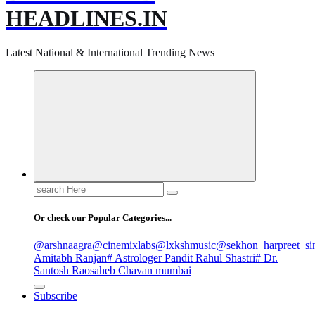
HEADLINES.IN
Latest National & International Trending News
Search
for:
Or check our Popular Categories...
@arshnaagra
@cinemixlabs
@lxkshmusic
@sekhon_harpreet_si
Amitabh Ranjan
# Astrologer Pandit Rahul Shastri
# Dr.
Santosh Raosaheb Chavan mumbai
Subscribe