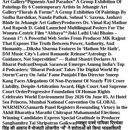
Art Gallery
“Pigments And Paradox” A Group Exhibition Of
Paintings By 6 Contemporary Artists In Jehangir Art
Gallery
“Florals & Forms” A Group Exhibition Of Paintings By
Sudha Barshikar, Nanda Pathak, Sohnal V. Saxena, Janhavi
Bhide In Jehangir Art Gallery
Producers Dr. Vimal Raj Mathur
And Rupesh D. Gohil Launched Multilingual Posters For The
Women-Centric Film “Abhaya”
“Jiski Lathi Uski Bhains –
Season 1”: A Powerful Web Series From Producer MK Rajput
That Exposes The Truth Between Power, Authority, And
Humanity…
Diksha Sharma Features In ‘Hathon Me Hath’,
DM Music City’s Latest Romantic Release
“Astrology Is
Guidance, Not Superstition” — Rahul Shastri Declares At
Bharat Podcast
Deepak Saraswat Emerges Among India’s Top
4 Podcasters; ‘Bharat Podcast’ Takes The Digital World By
Storm
‘Carry On Jatta’ Fame Punjabi Film Director Smeep
Kang Faces Allegations Of Non-Payment Of Nearly ₹10 Crore
Liability, Despite Arbitration Award, High Court And Supreme
Court Order
Progressive Foundation Of Human Rights
Celebrates World Environment Day 2026 On June 05, At Hotel
Sea Princess, Mumbai National Convention On GLOBAL
WARMING
Samarth Panel Registers Resounding Victory in the
Akhil Bharatiya Marathi Chitrapat Mahamandal Elections;
Winning Candidates Express Special Gratitude to Producer
Sanghamitra Tai Shripatrao Gaikwad
मशहूर पार्श्व गायिका प्रियंका
सिंह की आवाज में भोजपुरी लोकगीत ‘माँ’ ने श्रोताओं को किया भावुक
शिल्पी