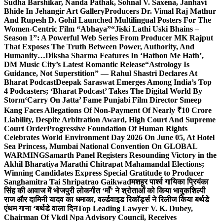
Sudha Barshikar, Nanda Pathak, Sohnal V. Saxena, Janhavi
Bhide In Jehangir Art Gallery
Producers Dr. Vimal Raj Mathur
And Rupesh D. Gohil Launched Multilingual Posters For The
Women-Centric Film “Abhaya”
“Jiski Lathi Uski Bhains –
Season 1”: A Powerful Web Series From Producer MK Rajput
That Exposes The Truth Between Power, Authority, And
Humanity…
Diksha Sharma Features In ‘Hathon Me Hath’,
DM Music City’s Latest Romantic Release
“Astrology Is
Guidance, Not Superstition” — Rahul Shastri Declares At
Bharat Podcast
Deepak Saraswat Emerges Among India’s Top
4 Podcasters; ‘Bharat Podcast’ Takes The Digital World By
Storm
‘Carry On Jatta’ Fame Punjabi Film Director Smeep
Kang Faces Allegations Of Non-Payment Of Nearly ₹10 Crore
Liability, Despite Arbitration Award, High Court And Supreme
Court Order
Progressive Foundation Of Human Rights
Celebrates World Environment Day 2026 On June 05, At Hotel
Sea Princess, Mumbai National Convention On GLOBAL
WARMING
Samarth Panel Registers Resounding Victory in the
Akhil Bharatiya Marathi Chitrapat Mahamandal Elections;
Winning Candidates Express Special Gratitude to Producer
Sanghamitra Tai Shripatrao Gaikwad
मशहूर पार्श्व गायिका प्रियंका
सिंह की आवाज में भोजपुरी लोकगीत ‘माँ’ ने श्रोताओं को किया भावुक
शिल्पी
राज और दामिनी यादव का धमाका, वर्ल्डवाइड रिकॉर्ड्स ने रिलीज किया बर्थडे
एंथम गाना ‘बर्थडे वाला दिन
Top Leading Lawyer V. K. Dubey,
Chairman Of Vkdl Npa Advisory Council, Receives