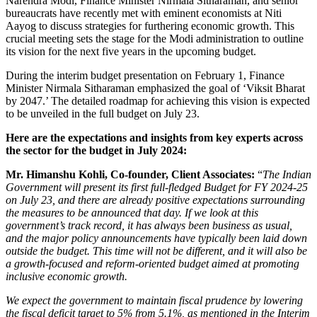
Narendra Modi, Finance Minister Nirmala Sitharaman, and senior
bureaucrats have recently met with eminent economists at Niti
Aayog to discuss strategies for furthering economic growth. This
crucial meeting sets the stage for the Modi administration to outline
its vision for the next five years in the upcoming budget.
During the interim budget presentation on February 1, Finance
Minister Nirmala Sitharaman emphasized the goal of ‘Viksit Bharat
by 2047.’ The detailed roadmap for achieving this vision is expected
to be unveiled in the full budget on July 23.
Here are the expectations and insights from key experts across
the sector for the budget in July 2024:
Mr. Himanshu Kohli, Co-founder, Client Associates
:
“
The Indian
Government will present its first full-fledged Budget for FY 2024-25
on July 23, and there are already positive expectations surrounding
the measures to be announced that day. If we look at this
government’s track record, it has always been business as usual,
and the major policy announcements have typically been laid down
outside the budget. This time will not be different, and it will also be
a growth-focused and reform-oriented budget aimed at promoting
inclusive economic growth.
We expect the government to maintain fiscal prudence by lowering
the fiscal deficit target to 5% from 5.1%, as mentioned in the Interim