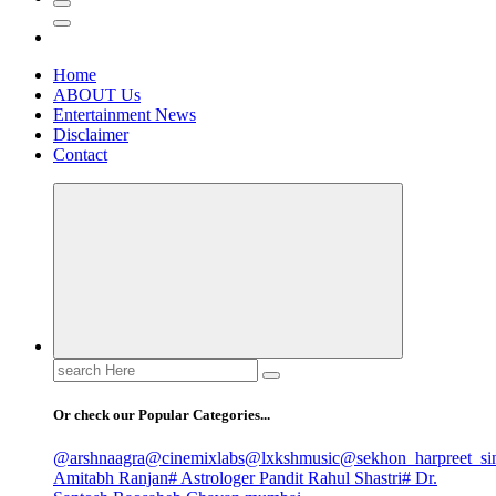
Home
ABOUT Us
Entertainment News
Disclaimer
Contact
Search
for:
Or check our Popular Categories...
@arshnaagra
@cinemixlabs
@lxkshmusic
@sekhon_harpreet_si
Amitabh Ranjan
# Astrologer Pandit Rahul Shastri
# Dr.