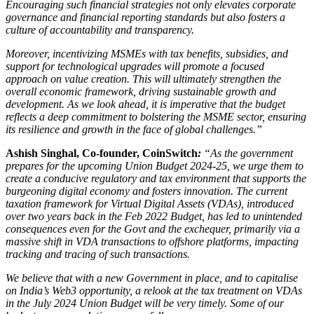
Encouraging such financial strategies not only elevates corporate
governance and financial reporting standards but also fosters a
culture of accountability and transparency.
Moreover, incentivizing MSMEs with tax benefits, subsidies, and
support for technological upgrades will promote a focused
approach on value creation. This will ultimately strengthen the
overall economic framework, driving sustainable growth and
development.
As we look ahead, it is imperative that the budget
reflects a deep commitment to bolstering the MSME sector, ensuring
its resilience and growth in the face of global challenges.”
Ashish Singhal, Co-founder, CoinSwitch
:
“As the government
prepares for the upcoming Union Budget 2024-25, we urge them to
create a conducive regulatory and tax environment that supports the
burgeoning digital economy and fosters innovation. The current
taxation framework for Virtual Digital Assets (VDAs), introduced
over two years back in the Feb 2022 Budget, has led to unintended
consequences even for the Govt and the exchequer, primarily via a
massive shift in VDA transactions to offshore platforms, impacting
tracking and tracing of such transactions.
We believe that with a new Government in place, and to capitalise
on India’s Web3 opportunity, a relook at the tax treatment on VDAs
in the July 2024 Union Budget will be very timely. Some of our