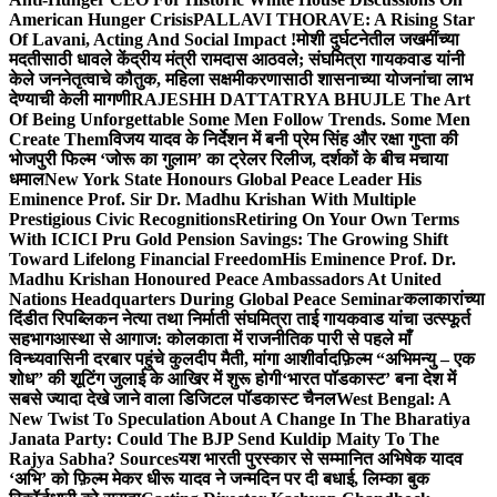
American Hunger Crisis
PALLAVI THORAVE: A Rising Star
Of Lavani, Acting And Social Impact !
मोशी दुर्घटनेतील जखमींच्या
मदतीसाठी धावले केंद्रीय मंत्री रामदास आठवले; संघमित्रा गायकवाड यांनी
केले जननेतृत्वाचे कौतुक, महिला सक्षमीकरणासाठी शासनाच्या योजनांचा लाभ
देण्याची केली मागणी
RAJESHH DATTATRYA BHUJLE The Art
Of Being Unforgettable Some Men Follow Trends. Some Men
Create Them
विजय यादव के निर्देशन में बनी प्रेम सिंह और रक्षा गुप्ता की
भोजपुरी फिल्म ‘जोरू का गुलाम’ का ट्रेलर रिलीज, दर्शकों के बीच मचाया
धमाल
New York State Honours Global Peace Leader His
Eminence Prof. Sir Dr. Madhu Krishan With Multiple
Prestigious Civic Recognitions
Retiring On Your Own Terms
With ICICI Pru Gold Pension Savings: The Growing Shift
Toward Lifelong Financial Freedom
His Eminence Prof. Dr.
Madhu Krishan Honoured Peace Ambassadors At United
Nations Headquarters During Global Peace Seminar
कलाकारांच्या
दिंडीत रिपब्लिकन नेत्या तथा निर्माती संघमित्रा ताई गायकवाड यांचा उत्स्फूर्त
सहभाग
आस्था से आगाज: कोलकाता में राजनीतिक पारी से पहले माँ
विन्ध्यवासिनी दरबार पहुंचे कुलदीप मैती, मांगा आशीर्वाद
फ़िल्म “अभिमन्यु – एक
शोध” की शूटिंग जुलाई के आखिर में शुरू होगी
‘भारत पॉडकास्ट’ बना देश में
सबसे ज्यादा देखे जाने वाला डिजिटल पॉडकास्ट चैनल
West Bengal: A
New Twist To Speculation About A Change In The Bharatiya
Janata Party: Could The BJP Send Kuldip Maity To The
Rajya Sabha? Sources
यश भारती पुरस्कार से सम्मानित अभिषेक यादव
‘अभि’ को फ़िल्म मेकर धीरू यादव ने जन्मदिन पर दी बधाई, लिम्का बुक