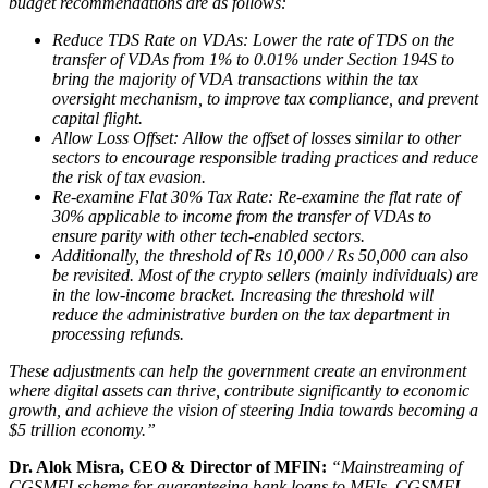
budget recommendations are as follows:
Reduce TDS Rate on VDAs: Lower the rate of TDS on the
transfer of VDAs from 1% to 0.01% under Section 194S to
bring the majority of VDA transactions within the tax
oversight mechanism, to improve tax compliance, and prevent
capital flight.
Allow Loss Offset: Allow the offset of losses similar to other
sectors to encourage responsible trading practices and reduce
the risk of tax evasion.
Re-examine Flat 30% Tax Rate: Re-examine the flat rate of
30% applicable to income from the transfer of VDAs to
ensure parity with other tech-enabled sectors.
Additionally, the threshold of Rs 10,000 / Rs 50,000 can also
be revisited. Most of the crypto sellers (mainly individuals) are
in the low-income bracket. Increasing the threshold will
reduce the administrative burden on the tax department in
processing refunds.
These adjustments can help the government create an environment
where digital assets can thrive, contribute significantly to economic
growth, and achieve the vision of steering India towards becoming a
$5 trillion economy.”
Dr. Alok Misra, CEO & Director of MFIN
:
“Mainstreaming of
CGSMFI scheme for guaranteeing bank loans to MFIs. CGSMFI,