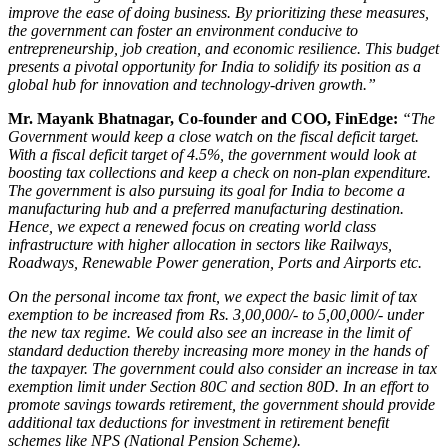
improve the ease of doing business. By prioritizing these measures,
the government can foster an environment conducive to
entrepreneurship, job creation, and economic resilience. This budget
presents a pivotal opportunity for India to solidify its position as a
global hub for innovation and technology-driven growth.”
Mr. Mayank Bhatnagar, Co-founder and COO, FinEdge
:
“The
Government would keep a close watch on the fiscal deficit target.
With a fiscal deficit target of 4.5%, the government would look at
boosting tax collections and keep a check on non-plan expenditure.
The government is also pursuing its goal for India to become a
manufacturing hub and a preferred manufacturing destination.
Hence, we expect a renewed focus on creating world class
infrastructure with higher allocation in sectors like Railways,
Roadways, Renewable Power generation, Ports and Airports etc.
On the personal income tax front, we expect the basic limit of tax
exemption to be increased from Rs. 3,00,000/- to 5,00,000/- under
the new tax regime. We could also see an increase in the limit of
standard deduction thereby increasing more money in the hands of
the taxpayer. The government could also consider an increase in tax
exemption limit under Section 80C and section 80D. In an effort to
promote savings towards retirement, the government should provide
additional tax deductions for investment in retirement benefit
schemes like NPS (National Pension Scheme).