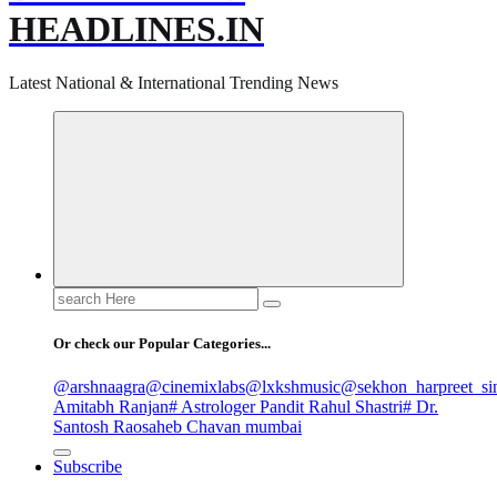
HEADLINES.IN
Latest National & International Trending News
Search
for:
Or check our Popular Categories...
@arshnaagra
@cinemixlabs
@lxkshmusic
@sekhon_harpreet_si
Amitabh Ranjan
# Astrologer Pandit Rahul Shastri
# Dr.
Santosh Raosaheb Chavan mumbai
Subscribe