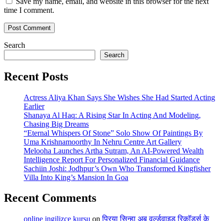
Save my name, email, and website in this browser for the next
time I comment.
Search
Search
Recent Posts
Actress Aliya Khan Says She Wishes She Had Started Acting
Earlier
Shanaya Al Haq: A Rising Star In Acting And Modeling,
Chasing Big Dreams
“Eternal Whispers Of Stone” Solo Show Of Paintings By
Uma Krishnamoorthy In Nehru Centre Art Gallery
Melooha Launches Artha Sutram, An AI-Powered Wealth
Intelligence Report For Personalized Financial Guidance
Sachiin Joshi: Jodhpur’s Own Who Transformed Kingfisher
Villa Into King’s Mansion In Goa
Recent Comments
online ingilizce kursu
on
प्रिया सिन्हा अब वर्ल्डवाइड रिकॉर्ड्स के