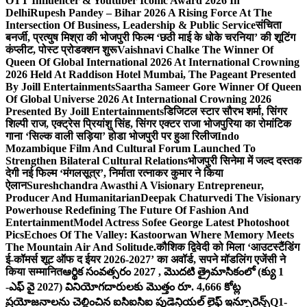
OTT Influencer & Youtuber Iconic Award 2026 In
Delhi
Rupesh Pandey – Bihar 2026 A Rising Force At The
Intersection Of Business, Leadership & Public Service
संचिता
बनर्जी, प्रत्युष मिश्रा की भोजपुरी फिल्म ‘छठी माई के धोके चरनिया’ की शूटिंग
कंप्लीट, पोस्ट प्रोडक्शन शुरू
Vaishnavi Chalke The Winner Of
Queen Of Global International 2026 At International Crowning
2026 Held At Raddison Hotel Mumbai, The Pageant Presented
By Joill Entertainments
Saartha Sameer Gore Winner Of Queen
Of Global Universe 2026 At International Crowning 2026
Presented By Joill Entertainments
डिजिटल स्टार सौरभ शर्मा, सिंगर
शिल्पी राज, एक्ट्रेस प्रियांशु सिंह, सिंगर एक्टर राजा भोजपुरिया का रोमांटिक
गाना ‘सिल्क वाली सड़िया’ होडा भोजपुरी पर हुआ रिलीज
Indo
Mozambique Film And Cultural Forum Launched To
Strengthen Bilateral Cultural Relations
भोजपुरी सिनेमा में जल्द दस्तक
देगी नई फिल्म ‘मंगलसूत्र’, निर्माता रत्नाकर कुमार ने किया
ऐलान
Sureshchandra Awasthi A Visionary Entrepreneur,
Producer And Humanitarian
Deepak Chaturvedi The Visionary
Powerhouse Redefining The Future Of Fashion And
Entertainment
Model Actress Sofee George Latest Photoshoot
Pics
Echoes Of The Valley: Kastoorwan Where Memory Meets
The Mountain Air And Solitude.
कौशिक द्विवेदी को मिला ‘आउटस्टैंडिंग
ई-कॉमर्स शूट ऑफ द ईयर 2026-2027’ का अवॉर्ड, सपने मॉडलिंग एजेंसी ने
किया सम्मानित
ఆర్థిక సంవత్సరం 2027 , మొదటి త్రైమాసికంలో (క్యు 1
-ఎఫ్ వై 2027) వినియోగదారులకు మొత్తం రూ. 4,666 కోట్ల
ప్రయోజనాలను చెల్లించిన ఐసిఐసిఐ ప్రుడెన్షియల్ లైఫ్ ఇన్సూరెన్స్
Q1-