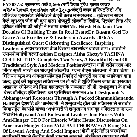
FY2027-এ গ্রাহকদের মোট ৪,৬৬৬ কোটি টাকার সুবিধা প্রদান করেছে
আইসিআইসিআই প্রুডেন্সিয়াল লাইফ ইন্স্যুরেন্স
कंट्री क्लब हॉस्पिटॅलिटी अँड
हॉलिडेज प्रायव्हेट लिमिटेडने कंट्री क्लब मास्टरकार्ड – तुर्कस्तान सादर
केले.
जुग-जुग जीने की दुआ वाला भोजपुरी लोकगीत रिलीज, प्रियंका सिंह और
इशिका तोरिया की जोड़ी ने मचाया धमाल
Mr. Hitesh Nihalani: Two
Decades Of Building Trust In Real Estate
Dr. Basant Goel To
Grace Asia Excellence & Leadership Awards 2026 As
Distinguished Guest Celebrating Excellence. Inspiring
Leadership
महाराष्ट्राच्या वीज वितरण व्यवस्थेवर वाढता ताण : तातडीने
उपाययोजनांची गरज
Fashion Designer Aisha Shetty’s YASHNA
COLLECTION Completes Two Years, A Beautiful Blend Of
Traditional Style And Modern Fashion
एक्ट्रेस माही श्रीवास्तव और
सिंगर सृष्टी भारती का भोजपुरी लोकगीत ‘गवना वीएस खेलवना’ ने पार किया 10
मिलियन व्यूज का आंकड़ा
वर्ल्डवाइड रिकॉर्ड्स भोजपुरी का नया धमाकेदार गाना
जल्द, दुबई की खूबसूरत लोकेशन्स पर हो रही है शूटिंग
फिल्म जगत के प्रख्यात
अशफ़ाक खोपेकर को मिला महाराष्ट्र के राज्यपाल सी.पी. राधाकृष्णन के हाथों
‘बेस्ट बॉलीवुड एक्टिविस्ट’ का प्रतिष्ठित सम्मान
Rahul Deshpande’s
Abhangawari Resonates Through A Packed Shanmukhananda
Hall
राहुल देशपांडे की ‘अभंगवारी’ ने शन्मुखानंद हॉल को भक्तिरस से सराबोर
किया
राहुल देशपांडे यांच्या ‘अभंगवारी’ने शन्मुखानंद सभागृह भक्तिरसात न्हाऊन
निघाले
Hollywood And Bollywood Leaders Join Forces With
Anti-Hunger CEO For Historic White House Discussions On
American Hunger Crisis
PALLAVI THORAVE: A Rising Star
Of Lavani, Acting And Social Impact !
मोशी दुर्घटनेतील जखमींच्या
मदतीसाठी धावले केंद्रीय मंत्री रामदास आठवले; संघमित्रा गायकवाड यांनी