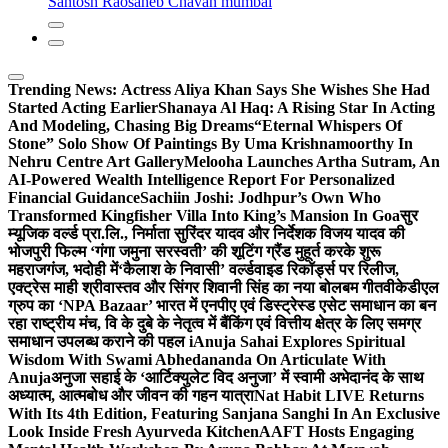
Santosh Raosaheb Chavan mumbai
Trending News:
Actress Aliya Khan Says She Wishes She Had
Started Acting Earlier
Shanaya Al Haq: A Rising Star In Acting
And Modeling, Chasing Big Dreams
“Eternal Whispers Of
Stone” Solo Show Of Paintings By Uma Krishnamoorthy In
Nehru Centre Art Gallery
Melooha Launches Artha Sutram, An
AI-Powered Wealth Intelligence Report For Personalized
Financial Guidance
Sachiin Joshi: Jodhpur’s Own Who
Transformed Kingfisher Villa Into King’s Mansion In Goa
सुर
म्यूजिक वर्ल्ड प्रा.लि., निर्माता सुरिंदर यादव और निर्देशक विजय यादव की
भोजपुरी फिल्म ‘गंगा जमुना सरस्वती’ की शूटिंग ग्रैंड मुहूर्त करके शुरू
महराजगंज, भदोही में
‘कैलाश के निवासी’ वर्ल्डवाइड रिकॉर्ड्स पर रिलीज,
एक्ट्रेस माही श्रीवास्तव और सिंगर शिवानी सिंह का नया बोलबम गीत
वीकेडीएल
ग्रुप का ‘NPA Bazaar’ भारत में एनपीए एवं डिस्ट्रेस्ड एसेट समाधान का बन
रहा राष्ट्रीय मंच, वि के दुबे के नेतृत्व में बैंकिंग एवं वित्तीय क्षेत्र के लिए समग्र
समाधान उपलब्ध कराने की पहल i
Anuja Sahai Explores Spiritual
Wisdom With Swami Abhedananda On Articulate With
Anuja
अनुजा सहाई के ‘आर्टिक्युलेट विद अनुजा’ में स्वामी अभेदानंद के साथ
अध्यात्म, आत्मबोध और जीवन की गहन यात्रा
Nat Habit LIVE Returns
With Its 4th Edition, Featuring Sanjana Sanghi In An Exclusive
Look Inside Fresh Ayurveda Kitchen
AAFT Hosts Engaging