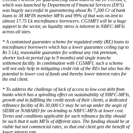
which was launched by Department of Financial Services (DFS)
was hugely successful in guaranteeing about Rs 7,200 Cr of bank
loans to 38 MFIN member MFIs and 99% of that was on-lent to
almost 17.75 Lk microfinance borrowers. CGSMFI will be a huge
support to the sector, as liquidity stress is inherent in NBFC-MFIs
across all sizes.
* A customised guarantee scheme for regulated entity (RE) loans to
microfinance borrowers which has a lower guarantee ceiling (up to
Rs 5 Lk), reasonable guarantee fee without any risk premium,
shorter lock-in period (up to 9 months) and single tranche
settlement facility. In combination with CGSMFI, such a scheme
will not only help in mitigating credit risk of the REs but also has the
potential to lower cost of funds and thereby lower interest rates for
the end client.
* To address the challenge of lack of access to low-cost debt from
banks which has a spiralling effect on sustainability of NBFC-MFIs,
growth and in fulfilling the credit needs of their clients, a dedicated
refinance facility of Rs 30,000 Cr may be set-up under the aegis of
SIDBI or NABARD for on-lending to NBFC-MFIs at lower cost.
Terms and conditions applicable for such refinance facility should
be such that it suits MFIs of different sizes. The funding should be at
viable but not commercial rates, so that end client gets the benefit of
lower interest rate.