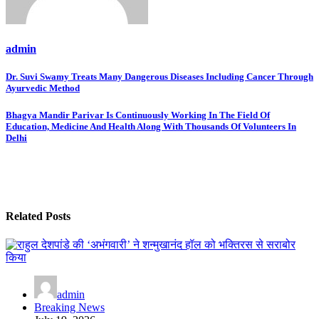
admin
Post
Dr. Suvi Swamy Treats Many Dangerous Diseases Including Cancer Through
Ayurvedic Method
navigation
Bhagya Mandir Parivar Is Continuously Working In The Field Of
Education, Medicine And Health Along With Thousands Of Volunteers In
Delhi
Related Posts
admin
Breaking News