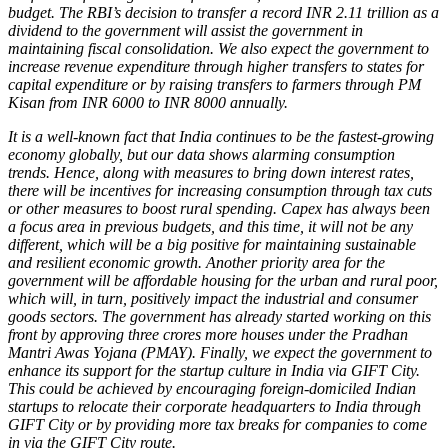
budget. The RBI’s decision to transfer a record INR 2.11 trillion as a
dividend to the government will assist the government in
maintaining fiscal consolidation. We also expect the government to
increase revenue expenditure through higher transfers to states for
capital expenditure or by raising transfers to farmers through PM
Kisan from INR 6000 to INR 8000 annually.
It is a well-known fact that India continues to be the fastest-growing
economy globally, but our data shows alarming consumption
trends. Hence, along with measures to bring down interest rates,
there will be incentives for increasing consumption through tax cuts
or other measures to boost rural spending. Capex has always been
a focus area in previous budgets, and this time, it will not be any
different, which will be a big positive for maintaining sustainable
and resilient economic growth. Another priority area for the
government will be affordable housing for the urban and rural poor,
which will, in turn, positively impact the industrial and consumer
goods sectors. The government has already started working on this
front by approving three crores more houses under the Pradhan
Mantri Awas Yojana (PMAY). Finally, we expect the government to
enhance its support for the startup culture in India via GIFT City.
This could be achieved by encouraging foreign-domiciled Indian
startups to relocate their corporate headquarters to India through
GIFT City or by providing more tax breaks for companies to come
in via the GIFT City route.