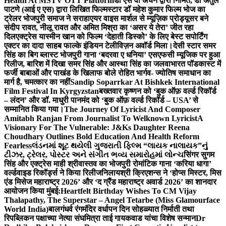
Health At MSTV OTT Platform
डॉ एस वी अंचन द्वारा निर्मित, डॉ अतुल
पाटणे (आई ए एस) द्वारा लिखित फिल्मस्टार डॉ महेश कुमार फिल्म भोज का
ट्रेलर भोजपुरी समाज ने सराहा
एयर वाइस मार्शल से म्यूज़िक प्रोड्यूसर बने
संदीप रावत, नीलू रावत और अमित मिश्रा का ‘असर ये तेरा’ जीत रहा
दिल
एक्ट्रेस यास्मीन खान को फिल्म ‘देहाती डिस्को’ के लिए बेस्ट सपोर्टिंग
एक्टर का दादा साहब फाल्के इंडियन टेलीविज़न अवॉर्ड मिला।
देसी स्टार समर
सिंह का बिग ब्लास्ट भोजपुरी गाना ‘बदरवा ए धनिया’ एसएफसी म्यूजिक पर हुआ
रिलीज, बारिश में दिखा समर सिंह और आस्था सिंह का जलवा
भारत पॉडकास्ट में
फर्जी बाबाओं और पाखंड के खिलाफ बोले रोहित भार्गव- ज्योतिष समाधान का
मार्ग है, चमत्कार का नहीं
Sandip Soparrkar At Bishkek International
Film Festival In Kyrgyzstan
बख्तवार कृष्णन को ‘बुक ऑफ़ वर्ल्ड रिकॉर्ड
– लंदन’ और डॉ. माधुरी पानमंद को ‘बुक ऑफ़ वर्ल्ड रिकॉर्ड – USA’ से
सम्मानित किया गया।
The Journey Of Lyricist And Composer
Amitabh Ranjan From Journalist To Welknown Lyricist
A
Visionary For The Vulnerable: J&Ks Daughter Reena
Choudhary Outlines Bold Education And Health Reform
Fearless
લંડનમાં શૂટ થયેલી ગુજરાતી ફિલ્મ “લાયક નાલાયક”નું
ટીઝર, ટ્રેલર, પોસ્ટર અને સંગીત ભવ્ય સમારોહમાં લોન્ચ
सिंगर सुगम
सिंह और एक्ट्रेस माही श्रीवास्तव का भोजपुरी रोमांटिक गाना ‘करिया धागा’
वर्ल्डवाइड रिकॉर्ड्स ने किया रिलीज
निलायश्री क्रिएशन्स ने ‘होप्स मिस्टर, मिस
एंड मिसेज महाराष्ट्र 2026’ और ‘द ग्रैंड महाराष्ट्र अवार्ड 2026’ का शानदार
आयोजन किया मुंबई:
Heartfelt Birthday Wishes To CM Vijay
Thalapathy, The Superstar – Angel Tetarbe (Miss Glamourface
World India)
बालगंधर्व रंगमंदिर वर्धापन दिन सोहळ्यात निर्माती तथा
रिपब्लिकन पक्षाच्या नेत्या संघमित्रा ताई गायकवाड यांचा विशेष सन्मान
Dr