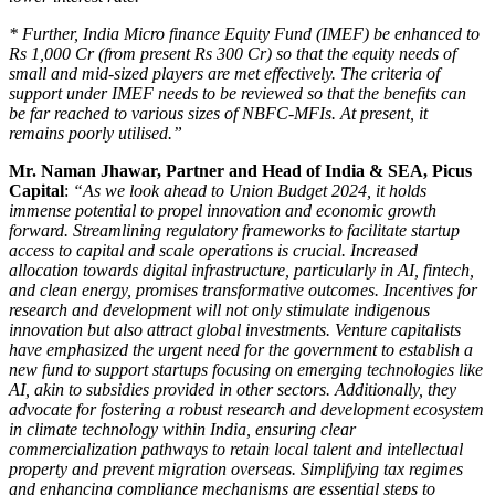
* Further, India Micro finance Equity Fund (IMEF) be enhanced to
Rs 1,000 Cr (from present Rs 300 Cr) so that the equity needs of
small and mid-sized players are met effectively. The criteria of
support under IMEF needs to be reviewed so that the benefits can
be far reached to various sizes of NBFC-MFIs. At present, it
remains poorly utilised.
”
Mr. Naman Jhawar, Partner and Head of India & SEA, Picus
Capital
:
“As we look ahead to Union Budget 2024, it holds
immense potential to propel innovation and economic growth
forward. Streamlining regulatory frameworks to facilitate startup
access to capital and scale operations is crucial. Increased
allocation towards digital infrastructure, particularly in AI, fintech,
and clean energy, promises transformative outcomes. Incentives for
research and development will not only stimulate indigenous
innovation but also attract global investments. Venture capitalists
have emphasized the urgent need for the government to establish a
new fund to support startups focusing on emerging technologies like
AI, akin to subsidies provided in other sectors. Additionally, they
advocate for fostering a robust research and development ecosystem
in climate technology within India, ensuring clear
commercialization pathways to retain local talent and intellectual
property and prevent migration overseas. Simplifying tax regimes
and enhancing compliance mechanisms are essential steps to