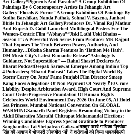
Art Gallery
“Pigments And Paradox” A Group Exhibition Of
Paintings By 6 Contemporary Artists In Jehangir Art
Gallery
“Florals & Forms” A Group Exhibition Of Paintings By
Sudha Barshikar, Nanda Pathak, Sohnal V. Saxena, Janhavi
Bhide In Jehangir Art Gallery
Producers Dr. Vimal Raj Mathur
And Rupesh D. Gohil Launched Multilingual Posters For The
Women-Centric Film “Abhaya”
“Jiski Lathi Uski Bhains –
Season 1”: A Powerful Web Series From Producer MK Rajput
That Exposes The Truth Between Power, Authority, And
Humanity…
Diksha Sharma Features In ‘Hathon Me Hath’,
DM Music City’s Latest Romantic Release
“Astrology Is
Guidance, Not Superstition” — Rahul Shastri Declares At
Bharat Podcast
Deepak Saraswat Emerges Among India’s Top
4 Podcasters; ‘Bharat Podcast’ Takes The Digital World By
Storm
‘Carry On Jatta’ Fame Punjabi Film Director Smeep
Kang Faces Allegations Of Non-Payment Of Nearly ₹10 Crore
Liability, Despite Arbitration Award, High Court And Supreme
Court Order
Progressive Foundation Of Human Rights
Celebrates World Environment Day 2026 On June 05, At Hotel
Sea Princess, Mumbai National Convention On GLOBAL
WARMING
Samarth Panel Registers Resounding Victory in the
Akhil Bharatiya Marathi Chitrapat Mahamandal Elections;
Winning Candidates Express Special Gratitude to Producer
Sanghamitra Tai Shripatrao Gaikwad
मशहूर पार्श्व गायिका प्रियंका
सिंह की आवाज में भोजपुरी लोकगीत ‘माँ’ ने श्रोताओं को किया भावुक
शिल्पी