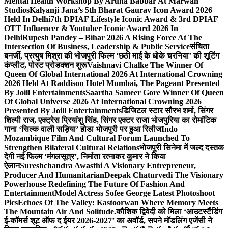
Mental Health Workshop By Aruna Babbar At Marwah
Studios
Kalyanji Jana’s 5th Bharat Gaurav Icon Award 2026
Held In Delhi
7th DPIAF Lifestyle Iconic Award & 3rd DPIAF
OTT Influencer & Youtuber Iconic Award 2026 In
Delhi
Rupesh Pandey – Bihar 2026 A Rising Force At The
Intersection Of Business, Leadership & Public Service
संचिता
बनर्जी, प्रत्युष मिश्रा की भोजपुरी फिल्म ‘छठी माई के धोके चरनिया’ की शूटिंग
कंप्लीट, पोस्ट प्रोडक्शन शुरू
Vaishnavi Chalke The Winner Of
Queen Of Global International 2026 At International Crowning
2026 Held At Raddison Hotel Mumbai, The Pageant Presented
By Joill Entertainments
Saartha Sameer Gore Winner Of Queen
Of Global Universe 2026 At International Crowning 2026
Presented By Joill Entertainments
डिजिटल स्टार सौरभ शर्मा, सिंगर
शिल्पी राज, एक्ट्रेस प्रियांशु सिंह, सिंगर एक्टर राजा भोजपुरिया का रोमांटिक
गाना ‘सिल्क वाली सड़िया’ होडा भोजपुरी पर हुआ रिलीज
Indo
Mozambique Film And Cultural Forum Launched To
Strengthen Bilateral Cultural Relations
भोजपुरी सिनेमा में जल्द दस्तक
देगी नई फिल्म ‘मंगलसूत्र’, निर्माता रत्नाकर कुमार ने किया
ऐलान
Sureshchandra Awasthi A Visionary Entrepreneur,
Producer And Humanitarian
Deepak Chaturvedi The Visionary
Powerhouse Redefining The Future Of Fashion And
Entertainment
Model Actress Sofee George Latest Photoshoot
Pics
Echoes Of The Valley: Kastoorwan Where Memory Meets
The Mountain Air And Solitude.
कौशिक द्विवेदी को मिला ‘आउटस्टैंडिंग
ई-कॉमर्स शूट ऑफ द ईयर 2026-2027’ का अवॉर्ड, सपने मॉडलिंग एजेंसी ने