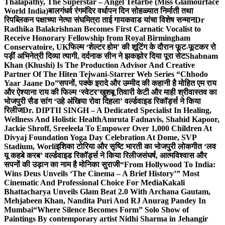
Thalapathy, The Superstar – Angel Tetarbe (Miss Glamourface
World India)
बालगंधर्व रंगमंदिर वर्धापन दिन सोहळ्यात निर्माती तथा
रिपब्लिकन पक्षाच्या नेत्या संघमित्रा ताई गायकवाड यांचा विशेष सन्मान
Dr
Radhika Balakrishnan Becomes First Carnatic Vocalist to
Receive Honorary Fellowship from Royal Birmingham
Conservatoire, UK
फिल्म ‘शेल्टर होम’ की शूटिंग के दौरान फूट-फूटकर रो
पड़ीं अभिनेत्री दिव्या त्यागी, दर्दनाक सीन ने झकझोर दिया पूरा सेट
Shabnam
Khan (Khushi) Is The Production Advisor And Creative
Partner Of The Hiten Tejwani-Starrer Web Series “Chhodo
Yaar Jaane Do”
सपनों, पक्के इरादे और उम्मीद की कहानी है मोहित एम राय
और ऐश्याना राय की फिल्म ‘स्वेटर’
खुशबू तिवारी केटी और माही श्रीवास्तव का
भोजपुरी सैड सांग ‘उहे अंखिया रोवा दिहला’ वर्ल्डवाइड रिकॉर्ड्स ने किया
रिलीज
Dr. DIPTII SINGH – A Dedicated Specialist In Healing,
Wellness And Holistic Health
Amruta Fadnavis, Shahid Kapoor,
Jackie Shroff, Sreeleela To Empower Over 1,000 Children At
Divyaj Foundation Yoga Day Celebration At Dome, SVP
Stadium, Worli
इशिका टोरिया और सृष्टि भारती का भोजपुरी लोकगीत ‘लव
यू कहबे करब’ वर्ल्डवाइड रिकॉर्ड्स ने किया रिलीज
संघर्ष, आत्मविश्वास और
सपनों की उड़ान का नाम है मोनिका सुराजी
“From Hollywood To India:
Wins Deus Unveils ‘The Cinema – A Brief History’” Most
Cinematic And Professional Choice For Media
Kakali
Bhattacharya Unveils Glam Beat 2.0 With Archana Gautam,
Mehjabeen Khan, Nandita Puri And RJ Anurag Pandey In
Mumbai
“Where Silence Becomes Form” Solo Show of
Paintings By contemporary artist Nidhi Sharma in Jehangir