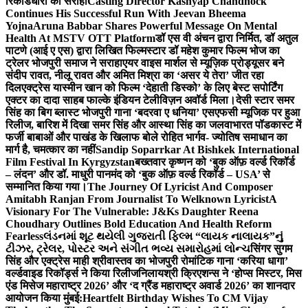
रिकॉर्डधारी को सराहा
Casting Director Kashyap Chandhock
Continues His Successful Run With Jeevan Bheema
Yojna
Aruna Babbar Shares Powerful Message On Mental
Health At MSTV OTT Platform
डॉ एस वी अंचन द्वारा निर्मित, डॉ अतुल
पाटणे (आई ए एस) द्वारा लिखित फिल्मस्टार डॉ महेश कुमार फिल्म भोज का
ट्रेलर भोजपुरी समाज ने सराहा
एयर वाइस मार्शल से म्यूज़िक प्रोड्यूसर बने
संदीप रावत, नीलू रावत और अमित मिश्रा का ‘असर ये तेरा’ जीत रहा
दिल
एक्ट्रेस यास्मीन खान को फिल्म ‘देहाती डिस्को’ के लिए बेस्ट सपोर्टिंग
एक्टर का दादा साहब फाल्के इंडियन टेलीविज़न अवॉर्ड मिला।
देसी स्टार समर
सिंह का बिग ब्लास्ट भोजपुरी गाना ‘बदरवा ए धनिया’ एसएफसी म्यूजिक पर हुआ
रिलीज, बारिश में दिखा समर सिंह और आस्था सिंह का जलवा
भारत पॉडकास्ट में
फर्जी बाबाओं और पाखंड के खिलाफ बोले रोहित भार्गव- ज्योतिष समाधान का
मार्ग है, चमत्कार का नहीं
Sandip Soparrkar At Bishkek International
Film Festival In Kyrgyzstan
बख्तवार कृष्णन को ‘बुक ऑफ़ वर्ल्ड रिकॉर्ड
– लंदन’ और डॉ. माधुरी पानमंद को ‘बुक ऑफ़ वर्ल्ड रिकॉर्ड – USA’ से
सम्मानित किया गया।
The Journey Of Lyricist And Composer
Amitabh Ranjan From Journalist To Welknown Lyricist
A
Visionary For The Vulnerable: J&Ks Daughter Reena
Choudhary Outlines Bold Education And Health Reform
Fearless
લંડનમાં શૂટ થયેલી ગુજરાતી ફિલ્મ “લાયક નાલાયક”નું
ટીઝર, ટ્રેલર, પોસ્ટર અને સંગીત ભવ્ય સમારોહમાં લોન્ચ
सिंगर सुगम
सिंह और एक्ट्रेस माही श्रीवास्तव का भोजपुरी रोमांटिक गाना ‘करिया धागा’
वर्ल्डवाइड रिकॉर्ड्स ने किया रिलीज
निलायश्री क्रिएशन्स ने ‘होप्स मिस्टर, मिस
एंड मिसेज महाराष्ट्र 2026’ और ‘द ग्रैंड महाराष्ट्र अवार्ड 2026’ का शानदार
आयोजन किया मुंबई:
Heartfelt Birthday Wishes To CM Vijay