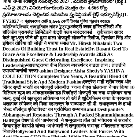
किया सम्मानित
ఆర్థిక సంవత్సరం 2027 , మొదటి త్రైమాసికంలో (క్యు 1
-ఎఫ్ వై 2027) వినియోగదారులకు మొత్తం రూ. 4,666 కోట్ల
ప్రయోజనాలను చెల్లించిన ఐసిఐసిఐ ప్రుడెన్షియల్ లైఫ్ ఇన్సూరెన్స్
Q1-
FY2027-এ গ্রাহকদের মোট ৪,৬৬৬ কোটি টাকার সুবিধা প্রদান করেছে
আইসিআইসিআই প্রুডেন্সিয়াল লাইফ ইন্স্যুরেন্স
कंट्री क्लब हॉस्पिटॅलिटी अँड
हॉलिडेज प्रायव्हेट लिमिटेडने कंट्री क्लब मास्टरकार्ड – तुर्कस्तान सादर
केले.
जुग-जुग जीने की दुआ वाला भोजपुरी लोकगीत रिलीज, प्रियंका सिंह और
इशिका तोरिया की जोड़ी ने मचाया धमाल
Mr. Hitesh Nihalani: Two
Decades Of Building Trust In Real Estate
Dr. Basant Goel To
Grace Asia Excellence & Leadership Awards 2026 As
Distinguished Guest Celebrating Excellence. Inspiring
Leadership
महाराष्ट्राच्या वीज वितरण व्यवस्थेवर वाढता ताण : तातडीने
उपाययोजनांची गरज
Fashion Designer Aisha Shetty’s YASHNA
COLLECTION Completes Two Years, A Beautiful Blend Of
Traditional Style And Modern Fashion
एक्ट्रेस माही श्रीवास्तव और
सिंगर सृष्टी भारती का भोजपुरी लोकगीत ‘गवना वीएस खेलवना’ ने पार किया 10
मिलियन व्यूज का आंकड़ा
वर्ल्डवाइड रिकॉर्ड्स भोजपुरी का नया धमाकेदार गाना
जल्द, दुबई की खूबसूरत लोकेशन्स पर हो रही है शूटिंग
फिल्म जगत के प्रख्यात
अशफ़ाक खोपेकर को मिला महाराष्ट्र के राज्यपाल सी.पी. राधाकृष्णन के हाथों
‘बेस्ट बॉलीवुड एक्टिविस्ट’ का प्रतिष्ठित सम्मान
Rahul Deshpande’s
Abhangawari Resonates Through A Packed Shanmukhananda
Hall
राहुल देशपांडे की ‘अभंगवारी’ ने शन्मुखानंद हॉल को भक्तिरस से सराबोर
किया
राहुल देशपांडे यांच्या ‘अभंगवारी’ने शन्मुखानंद सभागृह भक्तिरसात न्हाऊन
निघाले
Hollywood And Bollywood Leaders Join Forces With
Anti-Hunger CEO For Historic White House Discussions On