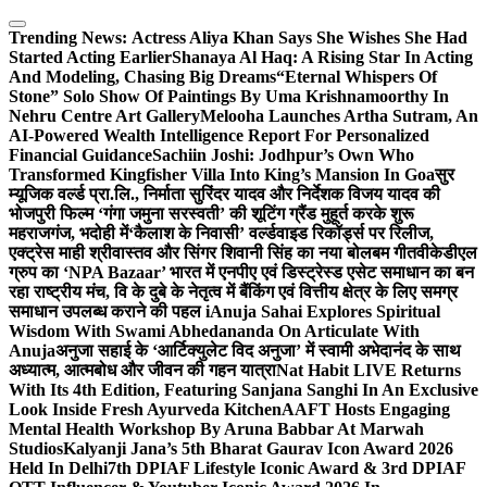
Skip
to
Trending News:
Actress Aliya Khan Says She Wishes She Had
content
Started Acting Earlier
Shanaya Al Haq: A Rising Star In Acting
And Modeling, Chasing Big Dreams
“Eternal Whispers Of
Stone” Solo Show Of Paintings By Uma Krishnamoorthy In
Nehru Centre Art Gallery
Melooha Launches Artha Sutram, An
AI-Powered Wealth Intelligence Report For Personalized
Financial Guidance
Sachiin Joshi: Jodhpur’s Own Who
Transformed Kingfisher Villa Into King’s Mansion In Goa
सुर
म्यूजिक वर्ल्ड प्रा.लि., निर्माता सुरिंदर यादव और निर्देशक विजय यादव की
भोजपुरी फिल्म ‘गंगा जमुना सरस्वती’ की शूटिंग ग्रैंड मुहूर्त करके शुरू
महराजगंज, भदोही में
‘कैलाश के निवासी’ वर्ल्डवाइड रिकॉर्ड्स पर रिलीज,
एक्ट्रेस माही श्रीवास्तव और सिंगर शिवानी सिंह का नया बोलबम गीत
वीकेडीएल
ग्रुप का ‘NPA Bazaar’ भारत में एनपीए एवं डिस्ट्रेस्ड एसेट समाधान का बन
रहा राष्ट्रीय मंच, वि के दुबे के नेतृत्व में बैंकिंग एवं वित्तीय क्षेत्र के लिए समग्र
समाधान उपलब्ध कराने की पहल i
Anuja Sahai Explores Spiritual
Wisdom With Swami Abhedananda On Articulate With
Anuja
अनुजा सहाई के ‘आर्टिक्युलेट विद अनुजा’ में स्वामी अभेदानंद के साथ
अध्यात्म, आत्मबोध और जीवन की गहन यात्रा
Nat Habit LIVE Returns
With Its 4th Edition, Featuring Sanjana Sanghi In An Exclusive
Look Inside Fresh Ayurveda Kitchen
AAFT Hosts Engaging
Mental Health Workshop By Aruna Babbar At Marwah
Studios
Kalyanji Jana’s 5th Bharat Gaurav Icon Award 2026
Held In Delhi
7th DPIAF Lifestyle Iconic Award & 3rd DPIAF