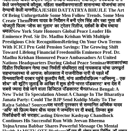
केले जननेतृत्वाचे कौतुक, महिला सक्षमीकरणासाठी शासनाच्या योजनांचा लाभ
देण्याची केली मागणी
RAJESHH DATTATRYA BHUJLE The Art
Of Being Unforgettable Some Men Follow Trends. Some Men
Create Them
विजय यादव के निर्देशन में बनी प्रेम सिंह और रक्षा गुप्ता की
भोजपुरी फिल्म ‘जोरू का गुलाम’ का ट्रेलर रिलीज, दर्शकों के बीच मचाया
धमाल
New York State Honours Global Peace Leader His
Eminence Prof. Sir Dr. Madhu Krishan With Multiple
Prestigious Civic Recognitions
Retiring On Your Own Terms
With ICICI Pru Gold Pension Savings: The Growing Shift
Toward Lifelong Financial Freedom
His Eminence Prof. Dr.
Madhu Krishan Honoured Peace Ambassadors At United
Nations Headquarters During Global Peace Seminar
कलाकारांच्या
दिंडीत रिपब्लिकन नेत्या तथा निर्माती संघमित्रा ताई गायकवाड यांचा उत्स्फूर्त
सहभाग
आस्था से आगाज: कोलकाता में राजनीतिक पारी से पहले माँ
विन्ध्यवासिनी दरबार पहुंचे कुलदीप मैती, मांगा आशीर्वाद
फ़िल्म “अभिमन्यु – एक
शोध” की शूटिंग जुलाई के आखिर में शुरू होगी
‘भारत पॉडकास्ट’ बना देश में
सबसे ज्यादा देखे जाने वाला डिजिटल पॉडकास्ट चैनल
West Bengal: A
New Twist To Speculation About A Change In The Bharatiya
Janata Party: Could The BJP Send Kuldip Maity To The
Rajya Sabha? Sources
यश भारती पुरस्कार से सम्मानित अभिषेक यादव
‘अभि’ को फ़िल्म मेकर धीरू यादव ने जन्मदिन पर दी बधाई, लिम्का बुक
रिकॉर्डधारी को सराहा
Casting Director Kashyap Chandhock
Continues His Successful Run With Jeevan Bheema
Yojna
Aruna Babbar Shares Powerful Message On Mental