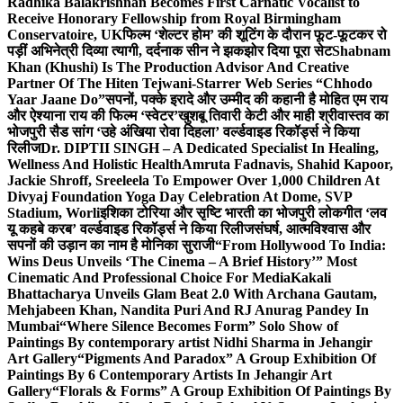
Radhika Balakrishnan Becomes First Carnatic Vocalist to
Receive Honorary Fellowship from Royal Birmingham
Conservatoire, UK
फिल्म ‘शेल्टर होम’ की शूटिंग के दौरान फूट-फूटकर रो
पड़ीं अभिनेत्री दिव्या त्यागी, दर्दनाक सीन ने झकझोर दिया पूरा सेट
Shabnam
Khan (Khushi) Is The Production Advisor And Creative
Partner Of The Hiten Tejwani-Starrer Web Series “Chhodo
Yaar Jaane Do”
सपनों, पक्के इरादे और उम्मीद की कहानी है मोहित एम राय
और ऐश्याना राय की फिल्म ‘स्वेटर’
खुशबू तिवारी केटी और माही श्रीवास्तव का
भोजपुरी सैड सांग ‘उहे अंखिया रोवा दिहला’ वर्ल्डवाइड रिकॉर्ड्स ने किया
रिलीज
Dr. DIPTII SINGH – A Dedicated Specialist In Healing,
Wellness And Holistic Health
Amruta Fadnavis, Shahid Kapoor,
Jackie Shroff, Sreeleela To Empower Over 1,000 Children At
Divyaj Foundation Yoga Day Celebration At Dome, SVP
Stadium, Worli
इशिका टोरिया और सृष्टि भारती का भोजपुरी लोकगीत ‘लव
यू कहबे करब’ वर्ल्डवाइड रिकॉर्ड्स ने किया रिलीज
संघर्ष, आत्मविश्वास और
सपनों की उड़ान का नाम है मोनिका सुराजी
“From Hollywood To India:
Wins Deus Unveils ‘The Cinema – A Brief History’” Most
Cinematic And Professional Choice For Media
Kakali
Bhattacharya Unveils Glam Beat 2.0 With Archana Gautam,
Mehjabeen Khan, Nandita Puri And RJ Anurag Pandey In
Mumbai
“Where Silence Becomes Form” Solo Show of
Paintings By contemporary artist Nidhi Sharma in Jehangir
Art Gallery
“Pigments And Paradox” A Group Exhibition Of
Paintings By 6 Contemporary Artists In Jehangir Art
Gallery
“Florals & Forms” A Group Exhibition Of Paintings By