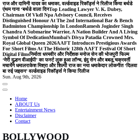
राज और दामिनी यादव का धमाका, वर्ल्डवाइड रिकॉर्ड्स ने रिलीज किया बर्थडे
एंथम गाना ‘बर्थडे वाला दिन
Top Leading Lawyer V. K. Dubey,
Chairman Of Vkdl Npa Advisory Council, Receives
Distinguished Honour At The 2nd International Bar & Bench
Badminton Championship In London
Ramesh Joginder Singh
Chandra A Submarine Warrior, A Nation Builder And A Living
Symbol Of Dedication
Mumbai’s Divya Patadia Crowned Mrs.
Royal Global Queen 2026
AAFT Introduces Prestigious Awards
For Short Films At The Historic 128th AAFT Festival Of Short
Digital Films
निर्माता धरमवीर और निर्देशक मनोज सेन की भोजपुरी फिल्म
‘मेरी दुल्हन वीआईपी’ का फर्स्ट लुक हुआ लॉन्च, इंदु सेन और बबलू चक्रवर्ती
मचायेंगे धमाल
राकेश मिश्रा और शिल्पी राज का नया धमाकेदार लोकगीत ‘दिलवा
बा रुई जइसन’ वर्ल्डवाइड रिकॉर्ड्स ने किया रिलीज
Sun. Aug 9th, 2026
Home
ABOUT Us
Entertainment News
Disclaimer
Contact
BOLLYWOOD