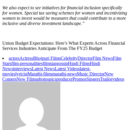
We also expect to see initiatives for financial inclusion specifically
for women. Special tax saving schemes for women and incentivizing
women to invest would be measures that could contribute to a more
inclusive and diverse investment landscape.”
Union Budget Expectations: Here’s What Experts Across Financial
Services Industries Anticipate From The FY25 Budget
actors
Actress
Bhojpuri Films
Celebrity
Director
Film News
Film
Stars
film-personalities
filmstar
gossip
Hindi Films
Hindi
News
interviews
Latest News
Latest Videos
latest-
movies
lyricist
Marathi-films
marathi-news
Music Director
New
Comers
New Films
photos
pics
producer
Promos
Singers
Trailor
videos